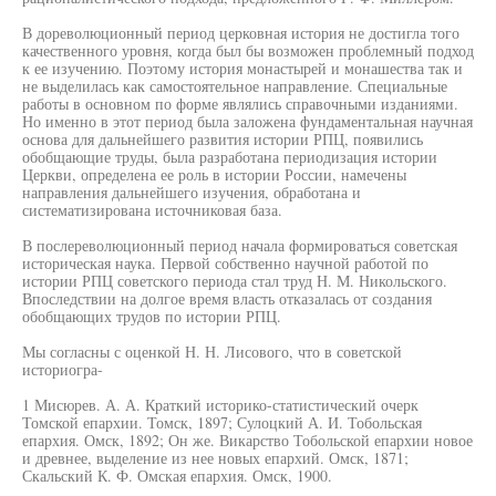
В дореволюционный период церковная история не достигла того
качественного уровня, когда был бы возможен проблемный подход
к ее изучению. Поэтому история монастырей и монашества так и
не выделилась как самостоятельное направление. Специальные
работы в основном по форме являлись справочными изданиями.
Но именно в этот период была заложена фундаментальная научная
основа для дальнейшего развития истории РПЦ, появились
обобщающие труды, была разработана периодизация истории
Церкви, определена ее роль в истории России, намечены
направления дальнейшего изучения, обработана и
систематизирована источниковая база.
В послереволюционный период начала формироваться советская
историческая наука. Первой собственно научной работой по
истории РПЦ советского периода стал труд Н. М. Никольского.
Впоследствии на долгое время власть отказалась от создания
обобщающих трудов по истории РПЦ.
Мы согласны с оценкой Н. Н. Лисового, что в советской
историогра-
1 Мисюрев. А. А. Краткий историко-статистический очерк
Томской епархии. Томск, 1897; Сулоцкий А. И. Тобольская
епархия. Омск, 1892; Он же. Викарство Тобольской епархии новое
и древнее, выделение из нее новых епархий. Омск, 1871;
Скальский К. Ф. Омская епархия. Омск, 1900.