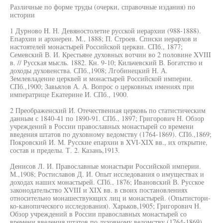
Различные по форме труды (очерки, справочные издания) по
истории
1 Дурново H. Н. Девяностолетие русской иерархии (988-1888).
Епархии и архиереи. M., 1888; П. Строев. Списки иерархов и
настоятелей монастырей Российской церкви. СПб., 1877;
Семевский В. И. Крестьяне духовных вотчин во 2 половине XVIII
в. // Русская мысль. 1882. Кн. 9-10; Кильчевский В. Богатство и
доходы духовенства. СПб.,1908; Лгобинецкий Н. А.
Землевладение церквей и монастырей Российской империи.
СПб.,1900; Завьялов А. А. Вопрос о церковных имениях при
императрице Екатерине И. СПб., 1900.
2 Преображенский И. Отечественная церковь по статистическим
данным с 1840-41 по 1890-91. СПб., 1897; Григорович Н. Обзор
учреждений в России православных монастырей со времени
введения штатов по духовному ведомству (1764-1869). СПб.,1869;
Покровский И. М. Русские епархии в XVI-XIX вв., их открытие,
состав и пределы. Т. 2. Казань,1913.
Денисов Л. И. Православные монастыри Российской империи.
М.,1908; Ростиславов Д. И. Опыт исследования о имуществах и
доходах наших монастырей. СПб., 1876; Ивановский В. Русское
законодательство XVIII и XIX вв. в своих постановлениях
относительно монашествующих лиц и монастырей. (Опытистори-
ко-канопического исследования). Харьков,1905; Григорович Н.
Обзор учреждений в России православных монастырей со
времени введения штатов по духовному ведомству (1764-1869).