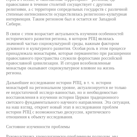
православие в течение столетий сосуществует с другими
религиями, а с территории сопредельных государств с различной
степенью интенсивности осуществлялась религиозно-культурная
интервенция. Таким регионом был и остается юг Западной
Сибири.
В связи с этим возрастает актуальность изучения особенностей
исторического развития региона, в котором РПЦ являлась
значимой частью социокультурной среды, важным фактором
духовного и культурного развития. Особая роль в этом процессе
принадлежала монастырям, которые перманентно при расширении
православного пространства служили форпостами российской
православной цивилизации. И сегодня возобновленные
монастыри оказывают социокультурное влияние на жизнь
региона.
Дальнейшее исследование истории РПЦ, в т. ч. истории
монастырей на региональном уровне, актуализируется не только
ее недостаточной исследо-ванностыо, но и необходимостью
восстановления в изучении истории Церкви традиционного
светского фундаментального научного направления. Эта ситуация,
на наш взгляд, откроет новый этап в исследовании проблем
истории РПЦ с возможностью дискуссии, критического
отношения к объекту исследования.
Состояние изученности проблемы
Руководствуясь хронологически-проблемным подходом, мы