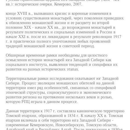
вв.): исторические очерки. Кемерово, 2007.
конце XVIII в., вызвавших кризис и коренные изменения в
условиях существования монастырей, через поколения приведших
к обновлению монашеской жизни и ее расцвету во второй
половине XIX - начале XX вв., до возрождения монастырей в
результате политических и социальных изменений в России в
начале XXI в. после их ликвидации в результате революции 1917
г. и практически полного уничтожения любых проявлений
традиций монашеской жизни в советский период.
Обширные временные рамки необходимы для целостного
осмысления истории монастырей юга Западной Сибири как
социального института, выявления тенденций и специфики их
развития на разных исторических этапах.
Территориальные рамки исследования охватывают юг Западной
Сибири. Процесс эволюции монашеских обителей на данной
территории имел ряд особенностей, связанных со спецификой
этнической структуры, социокультурного и экономического
развития региона на протяжении нескольких веков и ролью,
которую РПЦ играла в данном процессе.
Данная территория к 1917 г. составляла каноническую территорию
Томской епархии, образованной в 1834 г. К началу XX в. Томская
епархия включала в себя территорию юга Западной Сибири -
современные Кемеровскую, Новосибирскую, Томскую области,
Алтайский край и Республику Алтай. После ликвидации в 1930-е