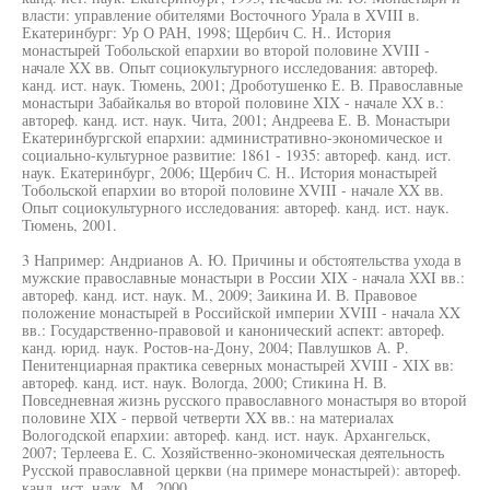
власти: управление обителями Восточного Урала в XVIII в.
Екатеринбург: Ур О РАН, 1998; Щербич С. Н.. История
монастырей Тобольской епархии во второй половине XVIII -
начале XX вв. Опыт социокультурного исследования: автореф.
канд. ист. наук. Тюмень, 2001; Дроботушенко Е. В. Православные
монастыри Забайкалья во второй половине XIX - начале XX в.:
автореф. канд. ист. наук. Чита, 2001; Андреева Е. В. Монастыри
Екатеринбургской епархии: административно-экономическое и
социально-культурное развитие: 1861 - 1935: автореф. канд. ист.
наук. Екатеринбург, 2006; Щербич С. Н.. История монастырей
Тобольской епархии во второй половине XVIII - начале XX вв.
Опыт социокультурного исследования: автореф. канд. ист. наук.
Тюмень, 2001.
3 Например: Андрианов А. Ю. Причины и обстоятельства ухода в
мужские православные монастыри в России XIX - начала XXI вв.:
автореф. канд. ист. наук. М., 2009; Заикина И. В. Правовое
положение монастырей в Российской империи XVIII - начала XX
вв.: Государственно-правовой и канонический аспект: автореф.
канд. юрид. наук. Ростов-на-Дону, 2004; Павлушков А. Р.
Пенитенциарная практика северных монастырей XVIII - XIX вв:
автореф. канд. ист. наук. Вологда, 2000; Стикина Н. В.
Повседневная жизнь русского православного монастыря во второй
половине XIX - первой четверти XX вв.: на материалах
Вологодской епархии: автореф. канд. ист. наук. Архангельск,
2007; Терлеева Е. С. Хозяйственно-экономическая деятельность
Русской православной церкви (на примере монастырей): автореф.
канд. ист. наук. М., 2000.