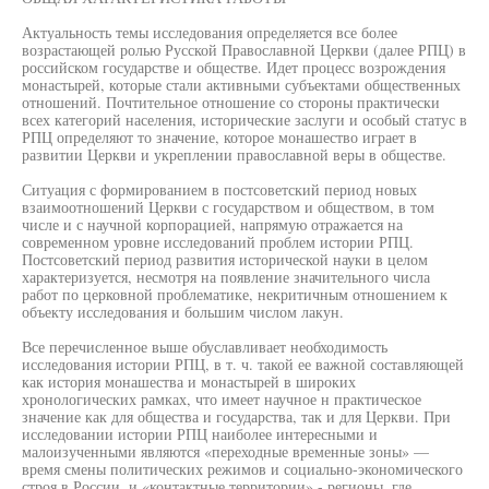
Актуальность темы исследования определяется все более
возрастающей ролью Русской Православной Церкви (далее РПЦ) в
российском государстве и обществе. Идет процесс возрождения
монастырей, которые стали активными субъектами общественных
отношений. Почтительное отношение со стороны практически
всех категорий населения, исторические заслуги и особый статус в
РПЦ определяют то значение, которое монашество играет в
развитии Церкви и укреплении православной веры в обществе.
Ситуация с формированием в постсоветский период новых
взаимоотношений Церкви с государством и обществом, в том
числе и с научной корпорацией, напрямую отражается на
современном уровне исследований проблем истории РПЦ.
Постсоветский период развития исторической науки в целом
характеризуется, несмотря на появление значительного числа
работ по церковной проблематике, некритичным отношением к
объекту исследования и большим числом лакун.
Все перечисленное выше обуславливает необходимость
исследования истории РПЦ, в т. ч. такой ее важной составляющей
как история монашества и монастырей в широких
хронологических рамках, что имеет научное н практическое
значение как для общества и государства, так и для Церкви. При
исследовании истории РПЦ наиболее интересными и
малоизученными являются «переходные временные зоны» —
время смены политических режимов и социально-экономического
строя в России, и «контактные территории» - регионы, где