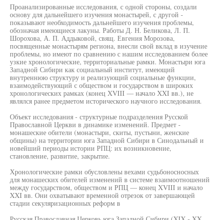
Проанализированные исследования, с одной стороны, создали
основу для дальнейшего изучения монастырей, с другой -
показывают необходимость дальнейшего изучения проблемы,
обозначая имеющиеся лакуны. Работы Д. Н. Беликова, Л. П.
Шорохова, А. П. Аддыковой, свящ. Евгения Морозова,
посвященные монастырям региона, внесли свой вклад в изучение
проблемы, но имеют по сравнению с нашим исследованием более
узкие хронологические, территориальные рамки. Монастыри юга
Западной Сибири как социальный институт, имеющий
внутреннюю структуру и реализующий социальные функции,
взаимодействующий с обществом и государством в широких
хронологических рамках (конец XVIII — начало XXI вв.), не
являлся ранее предметом исторического научного исследования.
Объект исследования - структурные подразделения Русской
Православной Церкви в динамике изменений. Предмет -
монашеские обители (монастыри, скиты, пустыни, женские
общины) на территории юга Западной Сибири в Синодальный и
новейший периоды истории РПЦ: их возникновение,
становление, развитие, закрытие.
Хронологические рамки обусловлены вехами судьбоносносных
для монашеских обителей изменений в системе взаимоотношений
между государством, обществом и РПЦ — конец XVIII и начало
XXI вв. Они охватывают временной отрезок от завершающей
стадии секуляризационных реформ в
Русская Православная Церковь юга Западной Сибири (XIX - XX