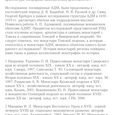
Исследования, посвященные АДМ, были продолжены в
постсоветский период Д. В. Кацюбой, Н. В. Расовой и др. Свящ.
Георгий Крейдун в рамках исследования структуры АДМ в 1830 -
1919 гг. рассмотрел обители как подразделения миссии4.
Появились работы А. П. Адлыковой, посвященные монашеским
обителям АДМ5. Предметом исследований представителей РПЦ
стало изучение истории, архитектуры и святынь монастырей г.
Томска и современных Томской и Кемеровской епархий6. Но
следует отметить, что монастыри Томской епархии, к которым
относились и монастыри АДМ, являлись объектом нашего более
раннего исследования7. История монастырей региона освящена
нами также в рамках коллективной монографии по истории
1 Например: Радченко О. И. Православные монастыри Самарского
края во второй половине XIX - начале XX в.: автореф. канд. ист.
наук. Самара, 1997; Самсонова Т. Ю. Соловецкий монастырь:
хозяйственная деятельность, социальный состав и управление.
Вторая половина XIX - начало XX в.: автореф. канд. ист. наук. М.,
1997; Рощекгаев А. В. Монастыри Казанской епархии в XIX -
начале XX в.: хозяйственная деятельность: автореф, канд. ист.
наук, Казань, 2001; Кожевникова Ю. Н. Православные монастыри
и монашество Олонецкой епархии во второй половине XVIII -
начале XX вв.: автореф. канд. ист. наук. СПб, 2006.
2 Манькова И. Л. Монастыри Восточного Урала в XVII - первой
четверти XVIII вв: социально-экономичесое развитие: автореф.
канд. ист. наук. Екатеринбург, 1993; Нечаева М. Ю. Монастыри и