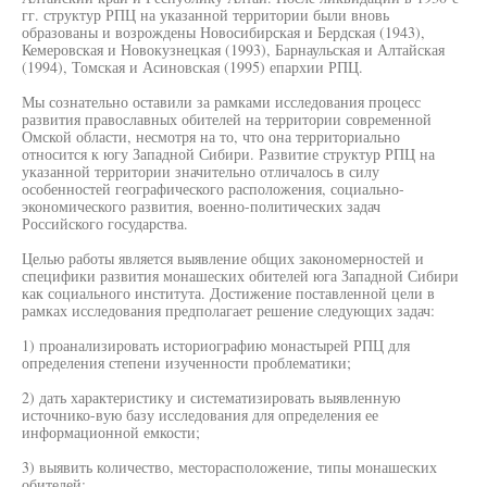
гг. структур РПЦ на указанной территории были вновь
образованы и возрождены Новосибирская и Бердская (1943),
Кемеровская и Новокузнецкая (1993), Барнаульская и Алтайская
(1994), Томская и Асиновская (1995) епархии РПЦ.
Мы сознательно оставили за рамками исследования процесс
развития православных обителей на территории современной
Омской области, несмотря на то, что она территориально
относится к югу Западной Сибири. Развитие структур РПЦ на
указанной территории значительно отличалось в силу
особенностей географического расположения, социально-
экономического развития, военно-политических задач
Российского государства.
Целью работы является выявление общих закономерностей и
специфики развития монашеских обителей юга Западной Сибири
как социального института. Достижение поставленной цели в
рамках исследования предполагает решение следующих задач:
1) проанализировать историографию монастырей РПЦ для
определения степени изученности проблематики;
2) дать характеристику и систематизировать выявленную
источнико-вую базу исследования для определения ее
информационной емкости;
3) выявить количество, месторасположение, типы монашеских
обителей;