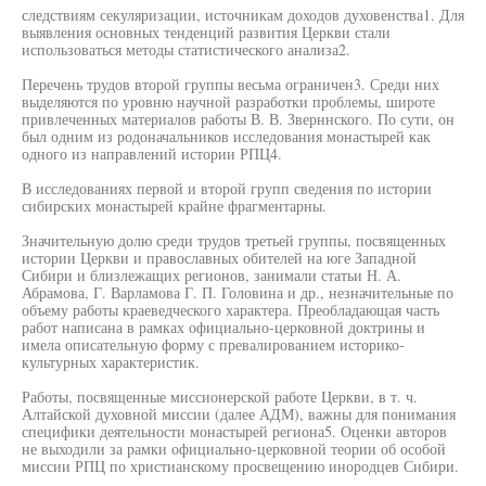
следствиям секуляризации, источникам доходов духовенства1. Для
выявления основных тенденций развития Церкви стали
использоваться методы статистического анализа2.
Перечень трудов второй группы весьма ограничен3. Среди них
выделяются по уровню научной разработки проблемы, широте
привлеченных материалов работы В. В. Зверннского. По сути, он
был одним из родоначальников исследования монастырей как
одного из направлений истории РПЦ4.
В исследованиях первой и второй групп сведения по истории
сибирских монастырей крайне фрагментарны.
Значительную долю среди трудов третьей группы, посвященных
истории Церкви и православных обителей на юге Западной
Сибири и близлежащих регионов, занимали статьи Н. А.
Абрамова, Г. Варламова Г. П. Головина и др., незначительные по
объему работы краеведческого характера. Преобладающая часть
работ написана в рамках официально-церковной доктрины и
имела описательную форму с превалированием историко-
культурных характеристик.
Работы, посвященные миссионерской работе Церкви, в т. ч.
Алтайской духовной миссии (далее АДМ), важны для понимания
специфики деятельности монастырей региона5. Оценки авторов
не выходили за рамки официально-церковной теории об особой
миссии РПЦ по христианскому просвещению инородцев Сибири.