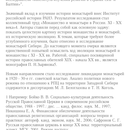
Балтии»".
Значимый вклад в изучение истории монастырей внес Институт
российской истории РАН3. Результатом исследования стал
коллективный труд «Монашество и монастыри в России. XI - XX
века»4. Авторы ставили перед собой как основную задачу:
показать целостную картину истории монашества и монастырей,
их историческую эволюцию. К темам, которые требуют более
углубленного изучения, было отнесено и исследование
монастырей Сибири. До настоящего момента очерки являются
единственной попыткой осмыслить ход эволюции монастырей и
монашества с XI - XX вв. Работой, специально посвященной
истории православных обителей XIX - начала XX вв., является
монография П. Н.Зырянова5.
Новым направлением стало исследование ликвидации монастырей
в 1920 - 30-е гг. советской властью. Анализ политики нового
режима по отношению к РПЦ на территории Западной Сибири
содержится в диссертациях М. Л. Белоглазова и Т. Н. Коголь.
1 Например: Бойко В. В. Социально-культурная деятельность
Русской Православной Церкви в современном российском
обществе, 1988 - 1997.: дис. ... канд. филос. наук. М., 1997;
Никишина Е, А. Финансовое обеспечение деятельности
православных религиозных организаций: вопросы теории и
практики: автореф. канд. эконом, наук. М., 2006; Сафронов С. Г.
Русская православная церковь в конце XX века: территориальный
аспект. МГУ, 2001. Режим доступа: