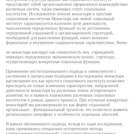
представляет собой организационно оформленное взаимодействие
различных систем, также имеющих статус социальных
институтов. Исследователи относят монастыри к простым
социальным институтам Монастырь как любой социальный
институт характеризуется наличием цели деятельности,
выполнением определенных функций по ее достижению,
определенной социальной и организационной структурой,
необходимой для выполнения функций, имеет внешние
формальные и внутренние содержательные характеристики. Внеш-
не монастырь выглядит как совокупность лиц, учреждений,
имеющих определенную экономическую основу, структуру,
осуществляющих конкретные социальные функции.
Применение институционального подхода в совокупности с
системным и процессным подходами в исследовании монастыря,
рассмотрение его как простого социального института позволяет
проследить не только изменение характеристик, направлений
деятельности монастыря на различных этапах исторического
развития, но и выявить взаимосвязь различных социальных
институтов в рамках данного процесса. При изучении конкретных
монастырей мы рассматривали их как форму социальной
организации - функциональный организм, что позволило выявить
региональную специфику и особенности отдельных обителей.
В рамках обозначенного подхода, исходя из задач исследования,
нами применялись специально-исторические методы
(сравнительно-исторический, структурно-функционального