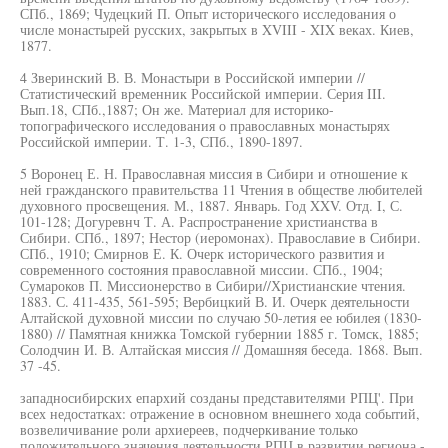
СПб., 1869; Чудецкий П. Опыт исторического исследования о
числе монастырей русских, закрытых в XVIII - XIX веках. Киев,
1877.
4 Зверинский В. В. Монастыри в Российской империи //
Статистический временник Российской империи. Серия III.
Вып.18, СПб.,1887; Он же. Материал для историко-
топографического исследования о православных монастырях
Российской империи. Т. 1-3, СПб., 1890-1897.
5 Воронец Е. Н. Православная миссия в Сибири и отношение к
ней гражданского правительства 11 Чтения в обществе любителей
духовного просвещения. М., 1887. Январь. Год XXV. Отд. I, С.
101-128; Догуревнч Т. А. Распространение христианства в
Сибири. СПб., 1897; Нестор (иеромонах). Православие в Сибири.
СПб., 1910; Смирнов Е. К. Очерк исторического развития и
современного состояния православной миссии. СПб., 1904;
Сумароков П. Миссионерство в Сибири//Христианские чтения.
1883. С. 411-435, 561-595; Вербицкий В. И. Очерк деятельности
Алтайской духовной миссии по случаю 50-летия ее юбилея (1830-
1880) // Памятная книжка Томской губернии 1885 г. Томск, 1885;
Солодчин И. В. Алтайская миссия // Домашняя беседа. 1868. Вып.
37 -45.
западносибирских епархий созданы представителями РПЦ'. При
всех недостатках: отражение в основном внешнего хода событий,
возвеличивание роли архиереев, подчеркивание только
положительного значения деятельности РПЦ в развитии региона -