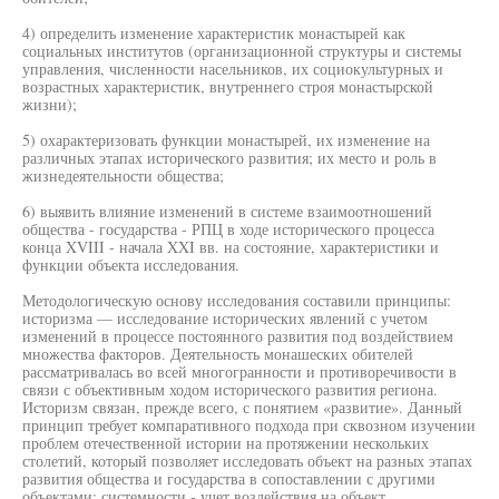
4) определить изменение характеристик монастырей как
социальных институтов (организационной структуры и системы
управления, численности насельников, их социокультурных и
возрастных характеристик, внутреннего строя монастырской
жизни);
5) охарактеризовать функции монастырей, их изменение на
различных этапах исторического развития; их место и роль в
жизнедеятельности общества;
6) выявить влияние изменений в системе взаимоотношений
общества - государства - РПЦ в ходе исторического процесса
конца XVIII - начала XXI вв. на состояние, характеристики и
функции объекта исследования.
Методологическую основу исследования составили принципы:
историзма — исследование исторических явлений с учетом
изменений в процессе постоянного развития под воздействием
множества факторов. Деятельность монашеских обителей
рассматривалась во всей многогранности и противоречивости в
связи с объективным ходом исторического развития региона.
Историзм связан, прежде всего, с понятием «развитие». Данный
принцип требует компаративного подхода при сквозном изучении
проблем отечественной истории на протяжении нескольких
столетий, который позволяет исследовать объект на разных этапах
развития общества и государства в сопоставлении с другими
объектами; системности - учет воздействия на объект