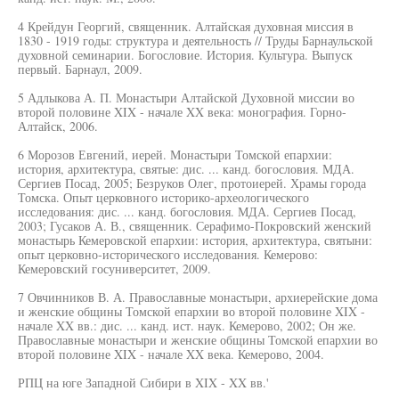
4 Крейдун Георгий, священник. Алтайская духовная миссия в
1830 - 1919 годы: структура и деятельность // Труды Барнаульской
духовной семинарии. Богословие. История. Культура. Выпуск
первый. Барнаул, 2009.
5 Адлыкова А. П. Монастыри Алтайской Духовной миссии во
второй половине XIX - начале XX века: монография. Горно-
Алтайск, 2006.
6 Морозов Евгений, иерей. Монастыри Томской епархии:
история, архитектура, святые: дис. ... канд. богословия. МДА.
Сергиев Посад, 2005; Безруков Олег, протоиерей. Храмы города
Томска. Опыт церковного историко-археологического
исследования: дис. ... канд. богословия. МДА. Сергиев Посад,
2003; Гусаков А. В., священник. Серафимо-Покровский женский
монастырь Кемеровской епархии: история, архитектура, святыни:
опыт церковно-исторического исследования. Кемерово:
Кемеровский госуниверситет, 2009.
7 Овчинников В. А. Православные монастыри, архиерейские дома
и женские общины Томской епархии во второй половине XIX -
начале XX вв.: дис. ... канд. ист. наук. Кемерово, 2002; Он же.
Православные монастыри и женские общины Томской епархии во
второй половине XIX - начале XX века. Кемерово, 2004.
РПЦ на юге Западной Сибири в XIX - XX вв.'