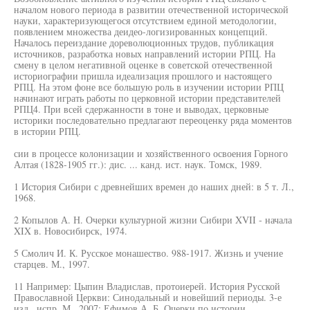
началом нового периода в развитии отечественной исторической
науки, характеризующегося отсутствием единой методологии,
появлением множества деидео-логизированных концепций.
Началось переиздание дореволюционных трудов, публикация
источников, разработка новых направлений истории РПЦ. На
смену в целом негативной оценке в советской отечественной
историографии пришла идеализация прошлого и настоящего
РПЦ. На этом фоне все большую роль в изучении истории РПЦ
начинают играть работы по церковной истории представителей
РПЦ4. При всей сдержанности в тоне и выводах, церковные
историки последовательно предлагают переоценку ряда моментов
в истории РПЦ.
сии в процессе колонизации и хозяйственного освоения Горного
Алтая (1828-1905 гг.): дис. ... канд. ист. наук. Томск, 1989.
1 История Сибири с древнейших времен до наших дней: в 5 т. Л.,
1968.
2 Копылов А. Н. Очерки культурной жизни Сибири XVII - начала
XIX в. Новосибирск, 1974.
5 Смолич И. К. Русское монашество. 988-1917. Жизнь и учение
старцев. М., 1997.
11 Например: Цыпин Владислав, протоиерей. История Русской
Православной Церкви: Синодальный и новейший периоды. 3-е
изд., испр. М., 2007; Ефимов А. Б. Очерки по истории