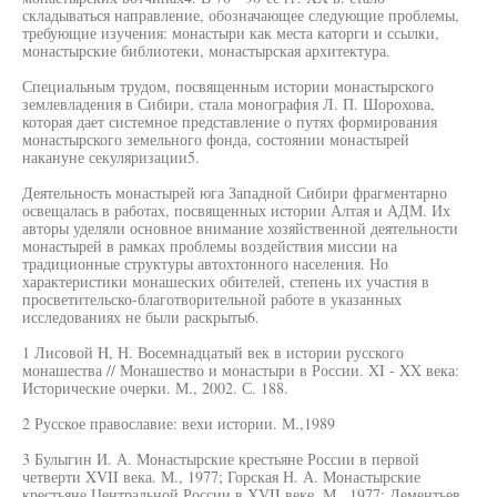
складываться направление, обозначающее следующие проблемы,
требующие изучения: монастыри как места каторги и ссылки,
монастырские библиотеки, монастырская архитектура.
Специальным трудом, посвященным истории монастырского
землевладения в Сибири, стала монография Л. П. Шорохова,
которая дает системное представление о путях формирования
монастырского земельного фонда, состоянии монастырей
накануне секуляризации5.
Деятельность монастырей юга Западной Сибири фрагментарно
освещалась в работах, посвященных истории Алтая и АДМ. Их
авторы уделяли основное внимание хозяйственной деятельности
монастырей в рамках проблемы воздействия миссии на
традиционные структуры автохтонного населения. Но
характеристики монашеских обителей, степень их участия в
просветительско-благотворительной работе в указанных
исследованиях не были раскрыты6.
1 Лисовой H, Н. Восемнадцатый век в истории русского
монашества // Монашество и монастыри в России. XI - XX века:
Исторические очерки. М., 2002. С. 188.
2 Русское православие: вехи истории. М.,1989
3 Булыгин И. А. Монастырские крестьяне России в первой
четверти XVII века. М., 1977; Горская Н. А. Монастырские
крестьяне Центральной России в XVII веке. М., 1977; Дементьев