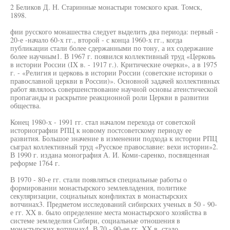
2 Беликов Д. Н. Старинные монастыри томского края. Томск,
1898.
фии русского монашества следует выделить два периода: первый -
20-е -начало 60-х гг., второй - с конца 1960-х гг., когда
публикации стали более сдержанными по тону, а их содержание
более научным1. В 1967 г. появился коллективный труд «Церковь
в истории России (IX в. - 1917 г.). Критические очерки», а в 1975
г. - «Религия и церковь в истории России (советские историки о
православной церкви в России)». Основной задачей коллективных
работ являлось совершенствование научной основы атеистической
пропаганды и раскрытие реакционной роли Церкви в развитии
общества.
Конец 1980-х - 1991 гг. стал началом перехода от советской
историографии РПЦ к новому постсоветскому периоду ее
развития. Большое значение в изменении подхода к истории РПЦ
сыграл коллективный труд «Русское православие: вехи истории»2.
В 1990 г. издана монография А. И. Коми-саренко, посвященная
реформе 1764 г.
В 1970 - 80-е гг. стали появляться специальные работы о
формировании монастырского землевладения, политике
секуляризации, социальных конфликтах в монастырских
вотчинах3. Предметом исследований сибирских ученых в 50 - 90-
е гг. XX в. было определение места монастырского хозяйства в
системе земледелия Сибири, социальные отношения в
монастырских вотчинах4. В 70 - 90-ее гг. XX в. стало