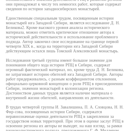
они принадлежат к числу тех немногих работ, которые содержат
сведения по истории западносибирских монастырей.
Единственным специальным трудом, посвященным истории
монастырей юга Западной Сибири, является исследование Д. Н.
Беликова2. Кроме высокого уровня анализа исторического
материала, можно отметить критическое отношение автора к
исторической действительности и использование проблемного
подхода. Автор закончил свое исследование на границе первой
четверти XIX в., когда на территории юга Западной Сибири
действующим остался лишь Томский Алексеевский монастырь.
Исследования третьей группы имеют большое значение для
понимания общего хода истории РПЦ в Сибири, содержат
огромный фактический материал, но, кроме труда Д. Н. Беликова,
не затрагивают историю обителей юга Западной Сибири. Авторы
работ придерживались, с разным коэффициентом отклонения,
официально-церковной концепции о роли РПЦ в присоединении
Сибири, значении монастырей в колонизации региона.
Достоинством данных трудов является наличие материала о
внутренней жизни обителей, направлениях их деятельности.
В трудах четвертой группы И. Завалишина, П. А. Словцова, Н. Н.
Фир-сова, посвященных истории Сибири, содержатся
неравнозначные оценки деятельности РПЦ в закреплении за
государством новых территорий. При этом в оценке заслуг РПЦ в
освоении региона их авторы не выходят, на наш взгляд, за рамки
рационалистического подхода, предложенного Г. Ф. Миллером.