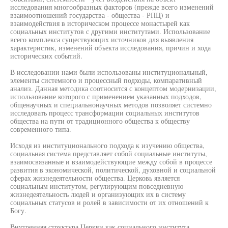
исследования многообразных факторов (прежде всего изменений
взаимоотношений государства - общества - РПЦ) и
взаимодействия в историческом процессе монастырей как
социальных институтов с другими институтами. Использование
всего комплекса существующих источников для выявления
характеристик, изменений объекта исследования, причин и хода
исторических событий.
В исследовании нами были использованы институциональный,
элементы системного и процессный подходы, компаративный
анализ. Данная методика соотносится с концептом модернизации,
использование которого с применением указанных подходов,
общенаучных и специальнонаучных методов позволяет системно
исследовать процесс трансформации социальных институтов
общества на пути от традиционного общества к обществу
современного типа.
Исходя из институционального подхода к изучению общества,
социальная система представляет собой социальные институты,
взаимосвязанные и взаимодействующие между собой в процессе
развития в экономической, политической, духовной и социальной
сферах жизнедеятельности общества. Церковь является
социальным институтом, регулирующим повседневную
жизнедеятельность людей и организующих их в систему
социальных статусов и ролей в зависимости от их отношений к
Богу.
Внутренняя структура Церкви как социального института