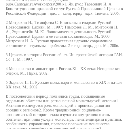
pubs.Carnegie.ruAvorkpapers/2001/1. Яз. рус.; Тарасевич И. А.
Конституционно-правовой статус Русской Православной Церкви в
Российской Федерации.: дис. ... канд. юрид. наук. Тюмень, 2006.
2 Митрохин H., Тимофеева С. Епископы и епархии Русской
Православной Церкви. М., 1997; Тимофеев Л. М., Митрохин H.
А., Эделыптейн М. Ю. Экономическая деятельность Русской
Православной Церкви и ее теневая составляющая. М., 2000;
Митрохин Н. А. Русская православная церковь: современное
состояние и актуальные проблемы. 2-е изд. испр., доп. М., 2006.
3 Церковь в истории России: сб. ст. Ин-троссийской истории РАН.
Сб. 1. М., 1997.
4 Монашество и монастыри в России.XI - XX века: Исторические
очерки, М., Наука, 2002.
5 Зырянов П. II. Русские монастыри и монашество в XIX и начале
XX века. М., 2002.
В постсоветский период появились труды, посвященные
отдельным обителям или региональной монастырской истории1.
Активно исследуется роль монастырей в процессе развития
соседних регионов2. Кроме традиционной социально-
экономической истории, стала изучаться внутренняя жизнь
обителей, причины ухода в монастырь, пенитенциарная практика,
особенности управления, правовое положение монашества,
архитектура, специфика экономической деятельности3.