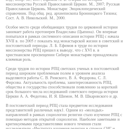
миссионерства Русской Православной Церкви. М., 2007; Русская
Православная Церковь. Монастыри: Энциклопедический
справочник. Под общ. ред. архиепископа Бронницкого Тихона;
Сост. А. В. Никольский. М., 2000.
Особое место среди обобщающих трудов по церковной истории
занимает работа протоиерея Владислава (Цыпина). Он впервые
попытался в рамках системного описания истории РПЦ с начала
XVII в. по 2005 г показать ход монастырской жизни в советский и
постсоветский периоды. Л. Б. Ефимов в труде по истории
миссионерства РПЦ пришел к выводу, что с XVI в. в
христианском просвещении Сибири монастырям принадлежала
ключевая роль.
Среди трудов по истории РПЦ светских ученых в постсоветский
период широким проблемным полем и уровнем анализа
выделяются работы С. В. Римского, В. А. Федорова, С. Л.
Фирсова. Актуальность проблемы, заинтересованность РПЦ,
общества и государства способствовали появлению за короткий
срок большого числа исследований советского периода истории
Церкви А. А. Федотова, И. Я. Шимон, М. В. Шкаровского и др.
В постсоветский период РПЦ стала предметом исследования
представителей различных наук1. Одним из «молодых»
направлений в рамках социологии религии стало изучение РПЦ с
помощью методов открытой социологии. Наиболее заметными и
критикуемыми представителями нового течения стали
исследователи «Института изучения религии в странах СНГ и