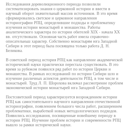
Исследования дореволюционного периода позволили
систематизировать знания о церковной истории и ввести в
научный оборот значительный массив источников. В это время
сформировались светское и церковное направления
историографии РПЦ, определившие подходы и проблематику
изучения истории монастырей и монашества. Работы
аналитического характера по истории обителей XIX - начала XX
вв. отсутствовали. Основная часть работ имела справочно-
описательньш характер. Собственно монастырям юга Западной
Сибири в этот период была посвящена только работа Д. Н.
Беликова.
В советский период история РПЦ как направление академической
исторической науки практически перестала существовать. В это
время за рубежом появился ряд работ по истории Церкви и
монашества. В рамках исследований по истории Сибири шло и
изучение различных аспектов деятельности РПЦ, в том числе и
монастырей. Труд Л. П. Шорохова включал рассмотрение проблем
экономической истории монастырей юга Западной Сибири.
Постсоветский период характеризуется возрождением истории
РПЦ как самостоятельного научного направления отечественной
историографии, появлением большого числа работ, расширением
проблематики, выработкой новых методологических подходов.
Появились исследования, посвященные новейшему периоду в
истории РПЦ. Изучение проблем истории и современности РПЦ
вышло за рамки исторической науки.