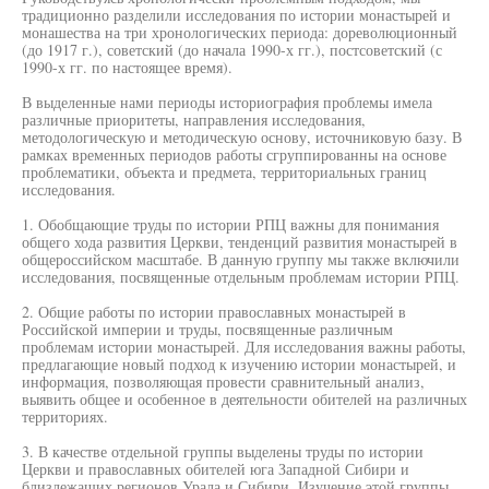
традиционно разделили исследования по истории монастырей и
монашества на три хронологических периода: дореволюционный
(до 1917 г.), советский (до начала 1990-х гг.), постсоветский (с
1990-х гг. по настоящее время).
В выделенные нами периоды историография проблемы имела
различные приоритеты, направления исследования,
методологическую и методическую основу, источниковую базу. В
рамках временных периодов работы сгруппированны на основе
проблематики, объекта и предмета, территориальных границ
исследования.
1. Обобщающие труды по истории РПЦ важны для понимания
общего хода развития Церкви, тенденций развития монастырей в
общероссийском масштабе. В данную группу мы также включили
исследования, посвященные отдельным проблемам истории РПЦ.
2. Общие работы по истории православных монастырей в
Российской империи и труды, посвященные различным
проблемам истории монастырей. Для исследования важны работы,
предлагающие новый подход к изучению истории монастырей, и
информация, позволяющая провести сравнительный анализ,
выявить общее и особенное в деятельности обителей на различных
территориях.
3. В качестве отдельной группы выделены труды по истории
Церкви и православных обителей юга Западной Сибири и
близлежащих регионов Урала и Сибири. Изучение этой группы