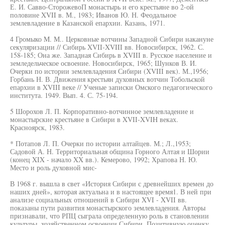
Е. И. Савво-СторожевоП монастырь и его крестьяне во 2-ой
половине XVII в. М., 1983; Иванов Ю. Н. Феодальное
землевладение в Казанской епархии. Казань, 1971.
4 Громыко M. М.. Церковные вотчины Западной Сибири накануне
секуляризации // Сибирь XVII-XVIII вв. Новосибирск, 1962. С.
158-185; Она же. Западная Сибирь в XVIII в. Русское население и
земледельческое освоение. Новосибирск, 1965; Шунков В. И.
Очерки по истории землевладения Сибири (XVIII век). М.,1956;
Горбань Н. В. Движения крестьян духовных вотчин Тобольской
епархии в XVIII веке // Ученые записки Омского педагогического
института. 1949. Вып. 4. С. 75-194.
5 Шорохов Л. П. Корпоративно-вотчинное землевладение и
монастырские крестьяне в Сибири в XVII-XVIH веках.
Красноярск, 1983.
* Потапов Л. П. Очерки по истории алтайцев. М.; Л.,1953;
Садовой А. Н. Территориальная община Горного Алтая и Шории
(конец XIX - начало XX вв.). Кемерово, 1992; Храпова Н. Ю.
Место и роль духовной мис-
В 1968 г. вышла в свет «История Сибири с древнейших времен до
наших дней», которая актуальна и в настоящее время1. В ней при
анализе социальных отношений в Сибири XVI - XVII вв.
показаны пути развития монастырского землевладения. Авторы
признавали, что РПЦ сыграла определенную роль в становлении
культуры, хозяйственном освоении Сибири. Позитивную оценку