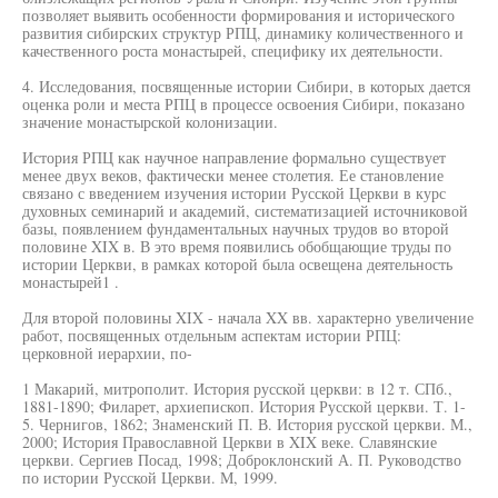
позволяет выявить особенности формирования и исторического
развития сибирских структур РПЦ, динамику количественного и
качественного роста монастырей, специфику их деятельности.
4. Исследования, посвященные истории Сибири, в которых дается
оценка роли и места РПЦ в процессе освоения Сибири, показано
значение монастырской колонизации.
История РПЦ как научное направление формально существует
менее двух веков, фактически менее столетия. Ее становление
связано с введением изучения истории Русской Церкви в курс
духовных семинарий и академий, систематизацией источниковой
базы, появлением фундаментальных научных трудов во второй
половине XIX в. В это время появились обобщающие труды по
истории Церкви, в рамках которой была освещена деятельность
монастырей1 .
Для второй половины XIX - начала XX вв. характерно увеличение
работ, посвященных отдельным аспектам истории РПЦ:
церковной иерархии, по-
1 Макарий, митрополит. История русской церкви: в 12 т. СПб.,
1881-1890; Филарет, архиепископ. История Русской церкви. Т. 1-
5. Чернигов, 1862; Знаменский П. В. История русской церкви. М.,
2000; История Православной Церкви в XIX веке. Славянские
церкви. Сергиев Посад, 1998; Доброклонский А. П. Руководство
по истории Русской Церкви. М, 1999.