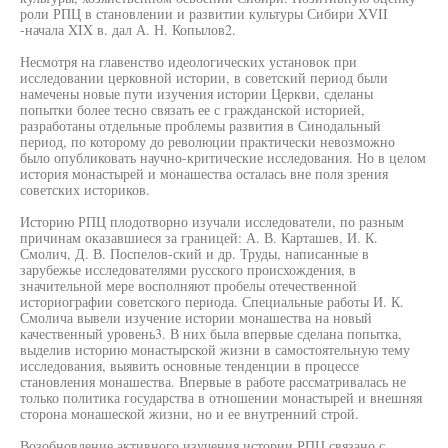
роли РПЦ в становлении и развитии культуры Сибири XVII
-начала XIX в. дал А. Н. Копылов2.
Несмотря на главенство идеологических установок при
исследовании церковной истории, в советский период были
намечены новые пути изучения истории Церкви, сделаны
попытки более тесно связать ее с гражданской историей,
разработаны отдельные проблемы развития в Синодальный
период, по которому до революции практически невозможно
было опубликовать научно-критические исследования. Но в целом
история монастырей и монашества осталась вне поля зрения
советских историков.
Историю РПЦ плодотворно изучали исследователи, по разным
причинам оказавшиеся за границей: А. В. Карташев, И. К.
Смолич, Д. В. Поспелов-ский и др. Труды, написанные в
зарубежье исследователями русского происхождения, в
значительной мере восполняют пробелы отечественной
историографии советского периода. Специальные работы И. К.
Смолича вывели изучение истории монашества на новый
качественный уровень3. В них была впервые сделана попытка,
выделив историю монастырской жизни в самостоятельную тему
исследования, выявить основные тенденции в процессе
становления монашества. Впервые в работе рассматривалась не
только политика государства в отношении монастырей и внешняя
сторона монашеской жизни, но и ее внутренний строй.
Возобновление активного изучения истории РПЦ связано с