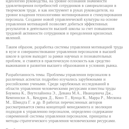
идеологию руководства, на уровне осознания значимости
удовлетворения потребностей сотрудников в самореализации в
творческом труде, и как инструмент в руках руководителя, на
уровне владения технологиями мотивирования и стимулирования
персонала. Создание новой управленческой культуры на основе
управления мотивацией позволяет добиться эффективных
результатов в деятельности высшей школы за счет повышения
трудовой активности сотрудников и преодоления кризисных
явлений.
Таким образом, разработка системы управления мотивацией труда
в вузе и совершенствование управления персоналом в высшей
школе в целом выходит за рамки научных и познавательных
проблем, и ставятся в практическую плоскость как средство
выживания и развития высшего образования в условиях рынка.
Разработанность темы. Проблемы управления персоналом в
различных аспектах подробно изучались зарубежными и
российскими учеными. Среди зарубежных исследований в
области управления человеческими ресурсами известны труды
Боумена К., Воутелайнена Э., Девана М.А., Иванцевича Дж.,
Кемпински А., Кендрик Д., Коно Т., Кунца К., Марра Р., Мескона
М., Шмидта Г. и др. В работах перечисленных авторов
рассматривается смена концепций менеджмента и эволюция
подходов к управлению персоналом, определено содержание
современной системы управления персоналом, принципы и
методы стратегического управления человеческими ресурсами.