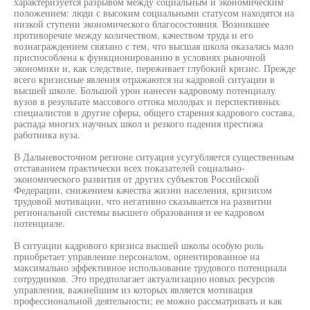
характеризуется разрывом между социальным и экономическим
положением: люди с высоким социальными статусом находятся на
низкой ступени экономического благосостояния. Возникшее
противоречие между количеством, качеством труда и его
вознаграждением связано с тем, что высшая школа оказалась мало
приспособлена к функционированию в условиях рыночной
экономики и, как следствие, переживает глубокий кризис. Прежде
всего кризисные явления отражаются на кадровой ситуации в
высшей школе. Большой урон нанесен кадровому потенциалу
вузов в результате массового оттока молодых и перспективных
специалистов в другие сферы, общего старения кадрового состава,
распада многих научных школ и резкого падения престижа
работника вуза.
В Дальневосточном регионе ситуация усугубляется существенным
отставанием практически всех показателей социально-
экономического развития от других субъектов Российской
Федерации, снижением качества жизни населения, кризисом
трудовой мотивации, что негативно сказывается на развитии
региональной системы высшего образования и ее кадровом
потенциале.
В ситуации кадрового кризиса высшей школы особую роль
приобретает управление персоналом, ориентированное на
максимально эффективное использование трудового потенциала
сотрудников. Это предполагает актуализацию новых ресурсов
управления, важнейшим из которых является мотивация
профессиональной деятельности; ее можно рассматривать и как