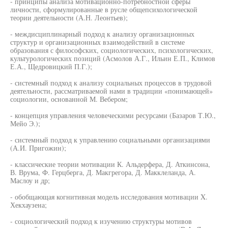
- принципы анализа мотивационно-потребностной сферы
личности, сформулированные в русле общепсихологической
теории деятельности (А.Н. Леонтьев);
- междисциплинарный подход к анализу организационных
структур и организационных взаимодействий в системе
образования с философских, социологических, психологических,
культурологических позиций (Асмолов А.Г., Ильин Е.П., Климов
Е.А., Щедровицкий П.Г.);
- системный подход к анализу социальных процессов в трудовой
деятельности, рассматриваемой нами в традиции «понимающей»
социологии, основанной М. Вебером;
- концепция управления человеческими ресурсами (Базаров Т.Ю.,
Мейо Э.);
- системный подход к управлению социальными организациями
(А.И. Пригожин);
- классические теории мотивации К. Альдерфера, Д. Аткинсона,
В. Врума, Ф. Герцберга, Д. Макгрегора, Д. Макклеланда, А.
Маслоу и др;
- обобщающая когнитивная модель исследования мотивации X.
Хекхаузена;
- социологический подход к изучению структуры мотивов