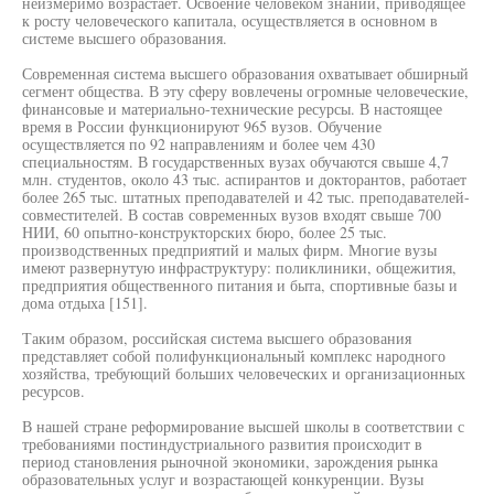
неизмеримо возрастает. Освоение человеком знаний, приводящее
к росту человеческого капитала, осуществляется в основном в
системе высшего образования.
Современная система высшего образования охватывает обширный
сегмент общества. В эту сферу вовлечены огромные человеческие,
финансовые и материально-технические ресурсы. В настоящее
время в России функционируют 965 вузов. Обучение
осуществляется по 92 направлениям и более чем 430
специальностям. В государственных вузах обучаются свыше 4,7
млн. студентов, около 43 тыс. аспирантов и докторантов, работает
более 265 тыс. штатных преподавателей и 42 тыс. преподавателей-
совместителей. В состав современных вузов входят свыше 700
НИИ, 60 опытно-конструкторских бюро, более 25 тыс.
производственных предприятий и малых фирм. Многие вузы
имеют развернутую инфраструктуру: поликлиники, общежития,
предприятия общественного питания и быта, спортивные базы и
дома отдыха [151].
Таким образом, российская система высшего образования
представляет собой полифункциональный комплекс народного
хозяйства, требующий больших человеческих и организационных
ресурсов.
В нашей стране реформирование высшей школы в соответствии с
требованиями постиндустриального развития происходит в
период становления рыночной экономики, зарождения рынка
образовательных услуг и возрастающей конкуренции. Вузы