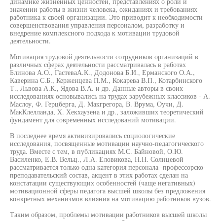
динамике жизненных ценностей, представлениях о роли и
значении работы в жизни человека, ожиданиях и требованиях
работника к своей организации. Это приводит к необходимости
совершенствования управления персоналом, разработку и
внедрение комплексного подхода к мотивации трудовой
деятельности.
Мотивация трудовой деятельности сотрудников организаций в
различных сферах деятельности рассматривалась в работах
Блинова А.О., ГастеваА.К., Додонова Б.И., Ерманского О.А.,
Каверина С.Б., Керженцева П.М., Кокарева В.П., Котарбинского
Т., Львова А.К., Ядова В.А. и др. Данные авторы в своих
исследованиях основывались на трудах зарубежных классиков - А.
Маслоу, Ф. Герцберга, Д. Макгрегора, В. Врума, Оучи, Д.
МакКлелланда, X. Хекхаузена и др., заложивших теоретический
фундамент для современных исследований мотивации.
В последнее время активизировались социологические
исследования, посвященные мотивации научно-педагогического
труда. Вместе с тем, в публикациях М.С. Байновой, О.Ю.
Василенко, Е.В. Вельц., Л.А. Еловикова, Н.Н. Солнцевой
рассматривается только одна категория персонала -профессорско-
преподавательский состав, акцент в этих работах сделан на
констатации существующих особенностей (чаще негативных)
мотивационной сферы педагога высшей школы без предложения
конкретных механизмов влияния на мотивацию работников вузов.
Таким образом, проблемы мотивации работников высшей школы