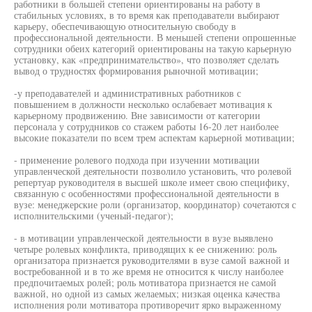
работники в большей степени ориентированы на работу в
стабильных условиях, в то время как преподаватели выбирают
карьеру, обеспечивающую относительную свободу в
профессиональной деятельности. В меньшей степени опрошенные
сотрудники обеих категорий ориентированы на такую карьерную
установку, как «предпринимательство», что позволяет сделать
вывод о трудностях формирования рыночной мотивации;
-у преподавателей и административных работников с
повышением в должности несколько ослабевает мотивация к
карьерному продвижению. Вне зависимости от категории
персонала у сотрудников со стажем работы 16-20 лет наиболее
высокие показатели по всем трем аспектам карьерной мотивации;
- применение ролевого подхода при изучении мотивации
управленческой деятельности позволило установить, что ролевой
репертуар руководителя в высшей школе имеет свою специфику,
связанную с особенностями профессиональной деятельности в
вузе: менеджерские роли (организатор, координатор) сочетаются с
исполнительскими (ученый-педагог);
- в мотивации управленческой деятельности в вузе выявлено
четыре ролевых конфликта, приводящих к ее снижению: роль
организатора признается руководителями в вузе самой важной и
востребованной и в то же время не относится к числу наиболее
предпочитаемых ролей; роль мотиватора признается не самой
важной, но одной из самых желаемых; низкая оценка качества
исполнения роли мотиватора противоречит ярко выраженному