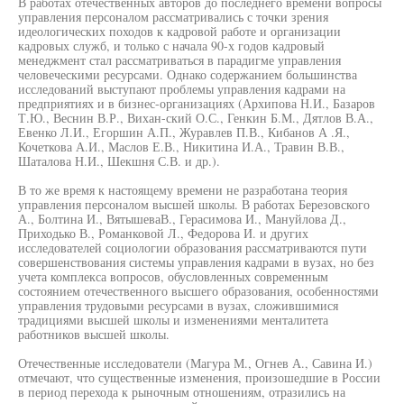
В работах отечественных авторов до последнего времени вопросы
управления персоналом рассматривались с точки зрения
идеологических походов к кадровой работе и организации
кадровых служб, и только с начала 90-х годов кадровый
менеджмент стал рассматриваться в парадигме управления
человеческими ресурсами. Однако содержанием большинства
исследований выступают проблемы управления кадрами на
предприятиях и в бизнес-организациях (Архипова Н.И., Базаров
Т.Ю., Веснин В.Р., Вихан-ский О.С., Генкин Б.М., Дятлов В.А.,
Евенко Л.И., Егоршин А.П., Журавлев П.В., Кибанов А .Я.,
Кочеткова А.И., Маслов Е.В., Никитина И.А., Травин В.В.,
Шаталова Н.И., Шекшня С.В. и др.).
В то же время к настоящему времени не разработана теория
управления персоналом высшей школы. В работах Березовского
А., Болтина И., ВятышеваВ., Герасимова И., Мануйлова Д.,
Приходько В., Романковой Л., Федорова И. и других
исследователей социологии образования рассматриваются пути
совершенствования системы управления кадрами в вузах, но без
учета комплекса вопросов, обусловленных современным
состоянием отечественного высшего образования, особенностями
управления трудовыми ресурсами в вузах, сложившимися
традициями высшей школы и изменениями менталитета
работников высшей школы.
Отечественные исследователи (Магура М., Огнев А., Савина И.)
отмечают, что существенные изменения, произошедшие в России
в период перехода к рыночным отношениям, отразились на