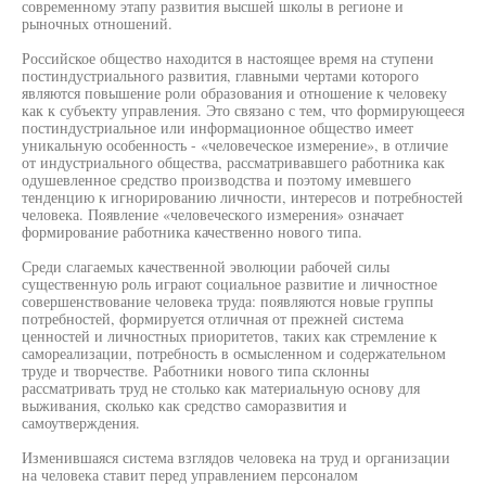
современному этапу развития высшей школы в регионе и
рыночных отношений.
Российское общество находится в настоящее время на ступени
постиндустриального развития, главными чертами которого
являются повышение роли образования и отношение к человеку
как к субъекту управления. Это связано с тем, что формирующееся
постиндустриальное или информационное общество имеет
уникальную особенность - «человеческое измерение», в отличие
от индустриального общества, рассматривавшего работника как
одушевленное средство производства и поэтому имевшего
тенденцию к игнорированию личности, интересов и потребностей
человека. Появление «человеческого измерения» означает
формирование работника качественно нового типа.
Среди слагаемых качественной эволюции рабочей силы
существенную роль играют социальное развитие и личностное
совершенствование человека труда: появляются новые группы
потребностей, формируется отличная от прежней система
ценностей и личностных приоритетов, таких как стремление к
самореализации, потребность в осмысленном и содержательном
труде и творчестве. Работники нового типа склонны
рассматривать труд не столько как материальную основу для
выживания, сколько как средство саморазвития и
самоутверждения.
Изменившаяся система взглядов человека на труд и организации
на человека ставит перед управлением персоналом