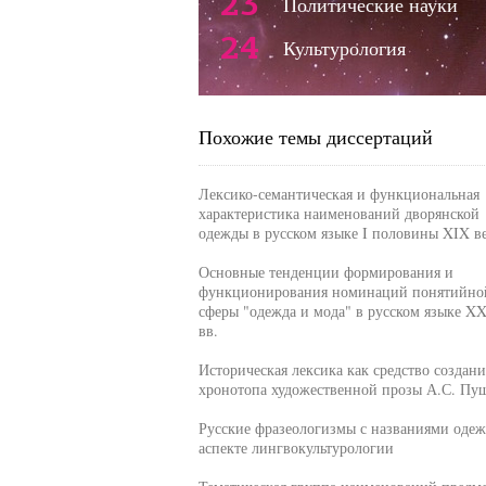
23
Политические науки
24
Культурология
Похожие темы диссертаций
Лексико-семантическая и функциональная
характеристика наименований дворянской
одежды в русском языке I половины XIX в
Основные тенденции формирования и
функционирования номинаций понятийно
сферы "одежда и мода" в русском языке XX
вв.
Историческая лексика как средство создани
хронотопа художественной прозы А.С. Пу
Русские фразеологизмы с названиями одеж
аспекте лингвокультурологии