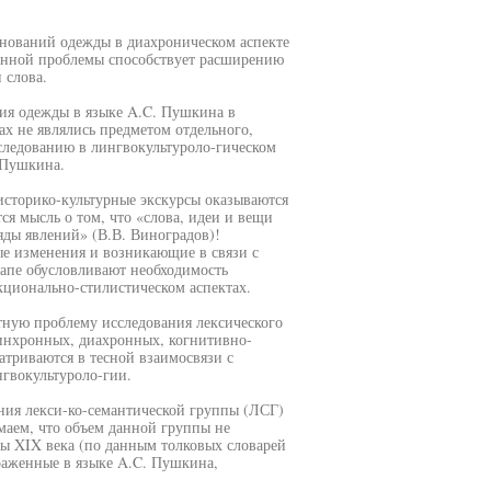
енований одежды в диахроническом аспекте
данной проблемы способствует расширению
 слова.
ния одежды в языке A.C. Пушкина в
х не являлись предметом отдельного,
сследованию в лингвокультуроло-гическом
 Пушкина.
историко-культурные экскурсы оказываются
ся мысль о том, что «слова, идеи и вещи
ды явлений» (В.В. Виноградов)!
е изменения и возникающие в связи с
тапе обусловливают необходимость
ционально-стилистическом аспектах.
тную проблему исследования лексического
синхронных, диахронных, когнитивно-
триваются в тесной взаимосвязи с
гвокультуроло-гии.
ания лекси-ко-семантической группы (ЛСГ)
аем, что объем данной группы не
ы XIX века (по данным толковых словарей
траженные в языке A.C. Пушкина,