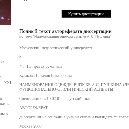
Купить диссертацию
Полный текст автореферата диссертации
по теме "Наименования одежды в языке А. С. Пушкина"
Московский педагогический университет
b
ека
*' п На правах рукописи
Кулакова Наталия Викторовна
й
 - XXI
НАИМЕНОВАНИЯ ОДЕЖДЫ В ЯЗЫКЕ A.C. ПУШКИНА (Л
ФУНКЦИОНАЛЬНО-СТИЛИТИЧЕСКИЙ АСПЕКТЫ)
я
Специальность 10.02.01 — русский язык
шкина
АВТОРЕФЕРАТ
ды в
диссертации на соискание ученой степени кандидата филолог
Москва 2000