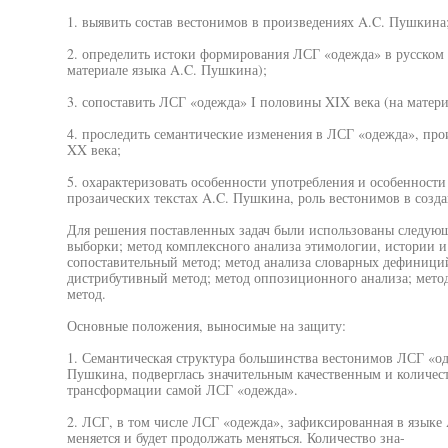
1. выявить состав вестонимов в произведениях A.C. Пушкина
2. определить истоки формирования ЛСГ «одежда» в русском 
материале языка A.C. Пушкина);
3. сопоставить ЛСГ «одежда» I половины XIX века (на матер
4. проследить семантические изменения в ЛСГ «одежда», про
XX века;
5. охарактеризовать особенности употребления и особенност
прозаических текстах A.C. Пушкина, роль вестонимов в созда
Для решения поставленных задач были использованы следую
выборки; метод комплексного анализа этимологии, истории и 
сопоставительный метод; метод анализа словарных дефиниций
дистрибутивный метод; метод оппозиционного анализа; метод
метод.
Основные положения, выносимые на защиту:
1. Семантическая структура большинства вестонимов ЛСГ «од
Пушкина, подверглась значительным качественным и количест
трансформации самой ЛСГ «одежда».
2. ЛСГ, в том числе ЛСГ «одежда», зафиксированная в языке 
меняется и будет продолжать меняться. Количество зна-