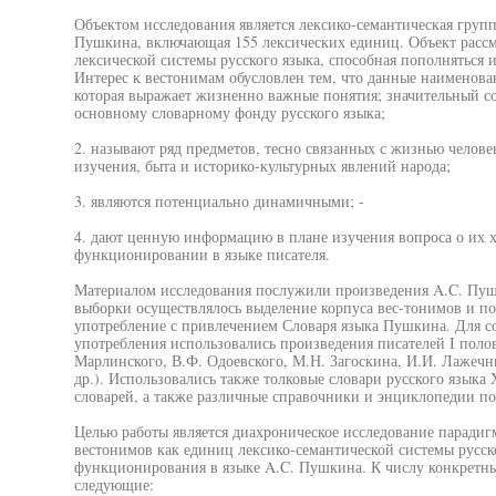
Объектом исследования является лексико-семантическая групп
Пушкина, включающая 155 лексических единиц. Объект рассм
лексической системы русского языка, способная пополняться 
Интерес к вестонимам обусловлен тем, что данные наименован
которая выражает жизненно важные понятия; значительный со
основному словарному фонду русского языка;
2. называют ряд предметов, тесно связанных с жизнью челове
изучения, быта и историко-культурных явлений народа;
3. являются потенциально динамичными; -
4. дают ценную информацию в плане изучения вопроса о их 
функционировании в языке писателя.
Материалом исследования послужили произведения A.C. Пуш
выборки осуществлялось выделение корпуса вес-тонимов и 
употребление с привлечением Словаря языка Пушкина. Для с
употребления использовались произведения писателей I поло
Марлинского, В.Ф. Одоевского, М.Н. Загоскина, И.И. Лажечни
др.). Использовались также толковые словари русского языка 
словарей, а также различные справочники и энциклопедии п
Целью работы является диахроническое исследование паради
вестонимов как единиц лексико-семантической системы русск
функционирования в языке A.C. Пушкина. К числу конкретных
следующие: