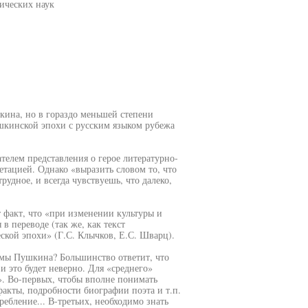
ических наук
кина, но в гораздо меньшей степени
ушкинской эпохи с русским языком рубежа
телем представления о герое литературно-
тацией. Однако «выразить словом то, что
рудное, и всегда чувствуешь, что далеко,
т факт, что «при изменении культуры и
 в переводе (так же, как текст
ской эпохи» (Г.С. Клычков, Е.С. Шварц).
мы Пушкина? Большинство ответит, что
и это будет неверно. Для «среднего»
». Во-первых, чтобы вполне понимать
акты, подробности биографии поэта и т.п.
ребление... В-третьих, необходимо знать