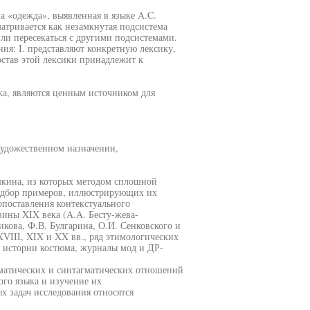
а «одежда», выявленная в языке A.C.
атривается как незамкнутая подсистема
или пересекаться с другими подсистемами.
ия: I. представляют конкретную лексику,
став этой лексики принадлежит к
ка, являются ценным источником для
художественном назначении,
кина, из которых методом сплошной
подбор примеров, иллюстрирующих их
опоставления контекстуального
вины XIX века (A.A. Бесту-жева-
кова, Ф.В. Булгарина, О.И. Сенковского и
XVIII, XIX и XX вв., ряд этимологических
о истории костюма, журналы мод и ДР-
гматических и синтагматических отношений
ого языка и изучение их
 задач исследования относятся