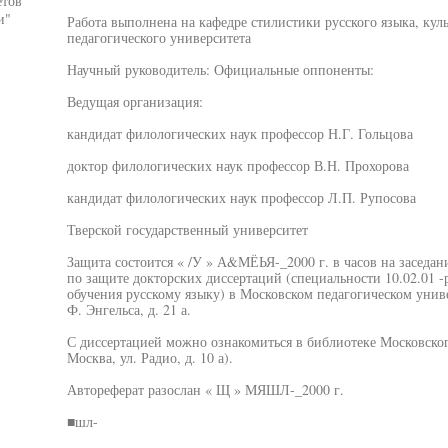
етов
и"
Работа выполнена на кафедре стилистики русского языка, кул
педагогического университета
Научный руководитель: Официальные оппоненты:
Ведущая организация:
кандидат филологических наук профессор Н.Г. Гольцова
доктор филологических наук профессор В.Н. Прохорова
кандидат филологических наук профессор Л.П. Рупосова
Тверской государственный университет
Защита состоится « /У » А&МЁЬЯ-_2000 г. в часов на заседани
по защите докторских диссертаций (специальности 10.02.01 -р
обучения русскому языку) в Московском педагогическом универ
Ф. Энгельса, д. 21 а.
С диссертацией можно ознакомиться в библиотеке Московского
Москва, ул. Радио, д. 10 а).
Автореферат разослан « Щ » МЯШЛ-_2000 г.
■шл-