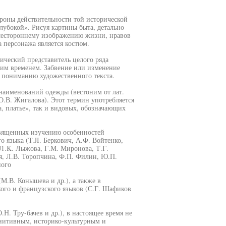
роны действительности той исторической
лубокой». Рисуя картины быта, детально
всестороннему изображению жизни, нравов
а персонажа является костюм.
ический представитель целого ряда
ким временем. Забвение или изменение
 пониманию художественного текста.
наименований одежды (вестоним от лат.
) (О.В. Жигалова). Этот термин употребляется
, платье», так и видовых, обозначающих
священных изучению особенностей
 языка (T.JI. Беркович, А.Ф. Войтенко,
 J1.K. Лыжова, Г.М. Миронова, Т.Г.
ая, Л.В. Торопчина, Ф.П. Филин, Ю.П.
ного
(М.В. Конышева и др.), а также в
кого и французского языков (С.Г. Шафиков
Н. Тру-бачев и др.), в настоящее время не
гнитивным, историко-культурным и