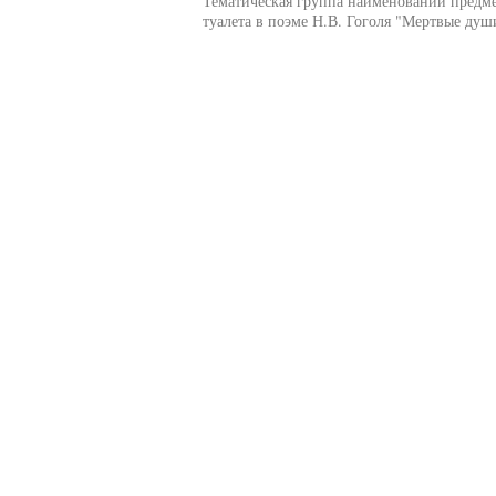
Тематическая группа наименований предм
туалета в поэме Н.В. Гоголя "Мертвые душ