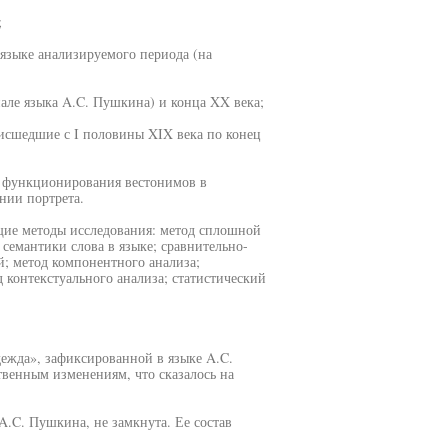
;
языке анализируемого периода (на
иале языка A.C. Пушкина) и конца XX века;
исшедшие с I половины XIX века по конец
и функционирования вестонимов в
нии портрета.
щие методы исследования: метод сплошной
семантики слова в языке; сравнительно-
; метод компонентного анализа;
 контекстуального анализа; статистический
ежда», зафиксированной в языке A.C.
венным изменениям, что сказалось на
A.C. Пушкина, не замкнута. Ее состав