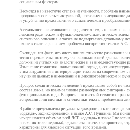
социальным факторам.
Несмотря на известную степень изученности, проблема наим
продолжает оставаться актуальной, поскольку исследование 
и углублению представления о семантическом преобразовании
Актуальность исследования определяется тем, что наименова
лексикографическом и функционально-стилистическом аспекта
системного описания, а также не подвергались детальному и
плане в связи с решением проблемы восприятия текстов A.C.
Очевиден тот факт, что чисто лингвистические разыскания и 
тесно переплетены, поэтому основополагающей для нас являет
должны изучаться как аналогические и взаимодействующие ря
Изменение семантики наименований одежды, социокультурны
этим затруднения в интерпретации текстов на современном э
изучения данных наименований в лексикографическом и функ
Процесс семантических изменений представляет собой не час
состава языка, но взаимовлияние разнообразных факторов - 
функциональных и др. Вопросы лексической семантики рассма
вопросами лингвистики и стилистики текста, проблемами лин
В работе представлены результаты диахронического исследов
«одежда», зафиксированной в языке A.C. Пушкина. Мы поним
исчерпывается объемом всей ЛСГ «одежда» в языке I половин
и текстов этого периода), однако семантические процессы, о
характерны для языковой ситуации того времени.