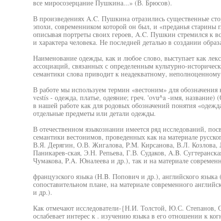
все миросозерцание Пушкина...» (В. Брюсов).
В произведениях A.C. Пушкина отразились существенные сто
эпохи, современником которой он был, и «преданья старины г
описывая портреты своих героев, A.C. Пушкин стремился к 
и характера человека. Не последней деталью в создании образ
Наименование одежды, как и любое слово, выступает как лекс
ассоциаций, связанных с определенным культурно-историчес
семантики слова приводит к неадекватному, неполноценному
В работе мы используем термин «вестоним» для обозначения 
vestís - одежда, платье, одеяние; греч. 'ovu^a -имя, название
в нашей работе как для родовых обозначений понятия «одежда
отдельные предметы или детали одежды.
В отечественном языкознании имеется ряд исследований, по
семантики вестонимов, проведенных как на материале русского
В.Я. Дерягин, О.В. Жигалова, P.M. Кирсанова, В.Л. Козлова,
Паникарев-ская, Э.Н. Репьева, Г.В. Судаков, A.B. Сугтеранск
Чумакова, P.A. Юналеева и др.), так и на материале современ
французского языка (H.B. Попович и др.), английского языка 
сопоставительном плане, на материале современного английс
и др.).
Как отмечают исследователи-{Н.И. Толстой, Ю.С. Степанов, О.
ослабевает интерес к . изучению языка в его отношении к ко