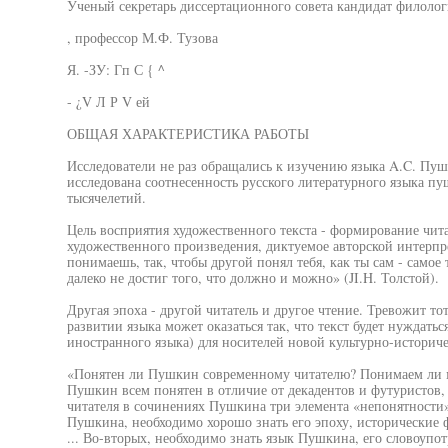
Ученый секретарь диссертационного совета кандидат филолог
, профессор М.Ф. Тузова
Я. -ЗУ: Гп С { ^
- ¿V Л Р V ей
ОБЩАЯ ХАРАКТЕРИСТИКА РАБОТЫ
Исследователи не раз обращались к изучению языка A.C. Пуш
исследована соотнесенность русского литературного языка п
тысячелетий.
Цель восприятия художественного текста - формирование чита
художественного произведения, диктуемое авторской интерпре
понимаешь, так, чтобы другой понял тебя, как ты сам - самое т
далеко не достиг того, что должно и можно» (JI.H. Толстой).
Другая эпоха - другой читатель и другое чтение. Тревожит то
развитии языка может оказаться так, что текст будет нуждаться
иностранного языка) для носителей новой культурно-историче
«Понятен ли Пушкин современному читателю? Понимаем ли 
Пушкин всем понятен в отличие от декадентов и футуристов, 
читателя в сочинениях Пушкина три элемента «непонятности
Пушкина, необходимо хорошо знать его эпоху, исторические ф
... Во-вторых, необходимо знать язык Пушкина, его словоупот