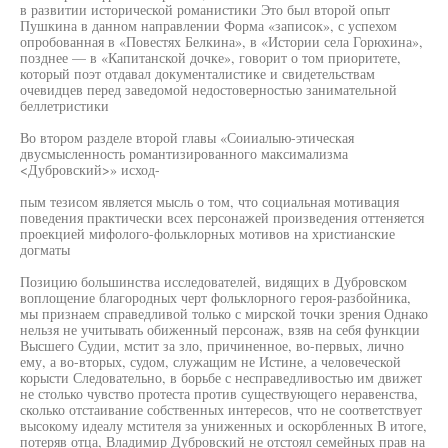
в развитии исторической романистики Это был второй опыт
Пушкина в данном направлении Форма «записок», с успехом
опробованная в «Повестях Белкина», в «Истории села Горюхина»,
позднее — в «Капитанской дочке», говорит о том приоритете,
который поэт отдавал документалистике и свидетельствам
очевидцев перед заведомой недостоверностью занимательной
беллетристики
Во втором разделе второй главы «Соииалыю-этическая
двусмысленность романтизированного максимализма
<Дубровский>» исход-
пым тезисом является мысль о том, что социальная мотивация
поведения практически всех персонажей произведения оттеняется
проекцией мифолого-фольклорных мотивов на христианские
догматы
Позицию большинства исследователей, видящих в Дубровском
воплощение благородных черт фольклорного героя-разбойника,
мы признаем справедливой только с мирской точки зрения Однако
нельзя не учитывать обиженный персонаж, взяв на себя функции
Высшего Судии, мстит за зло, причиненное, во-первых, лично
ему, а во-вторых, судом, служащим не Истине, а человеческой
корысти Следовательно, в борьбе с несправедливостью им движет
не столько чувство протеста против существующего неравенства,
сколько отстаивание собственных интересов, что не соответствует
высокому идеалу мстителя за униженных и оскорбленных В итоге,
потеряв отца, Владимир Дубровский не отстоял семейных прав на