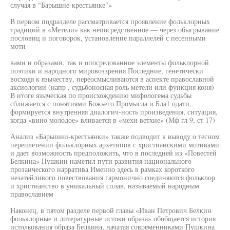
случая в "Барышне-крестьянке"»
В первом подразделе рассматривается проявление фольклорных
традиций в «Метели» как непосредственное — через обыгрывание
пословиц и поговорок, установление параллелей с песенными
моти-
вами и образами, так и опосредованное элементы фольклорной
поэтики и народного мировоззрения Последние, генетически
восходя к язычеству, переосмысливаются в аспекте православной
аксиологии (напр , судьбоносная роль метели или функция коня)
В итоге языческая по происхождению мифологема судьбы
сближается с понятиями Божьего Промысла и Бла1 одати,
формируется внутренняя диалогич-ность произведения, ситуация,
когда «вино молодое» вливается в «мехи ветхие» (Мф гл 9, ст 17)
Анализ «Барышни-крестьянки» также подводит к выводу о тесном
переплетении фольклорных архетипов с христианскими мотивами
и дает возможность предположить, что в последней из «Повестей
Белкина» Пушкин наметил пути развития национального
прозаического нарратива Именно здесь в рамках короткого
незатейливого повествования гармонично соединяются фольклор
и христианство в уникальный сплав, называемый народным
православием
Наконец, в пятом разделе первой главы «Иван Петрович Белкин
фольклорные и литературные истоки образа» обобщается история
истолкования образа Белкина, начатая современниками Пушкина