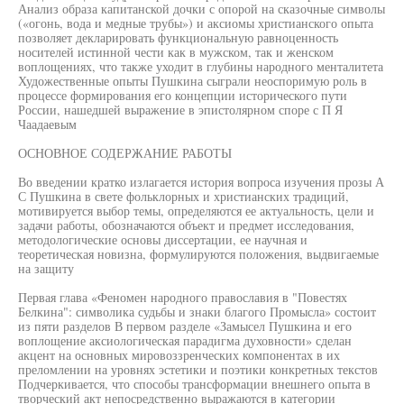
Анализ образа капитанской дочки с опорой на сказочные символы
(«огонь, вода и медные трубы») и аксиомы христианского опыта
позволяет декларировать функциональную равноценность
носителей истинной чести как в мужском, так и женском
воплощениях, что также уходит в глубины народного менталитета
Художественные опыты Пушкина сыграли неоспоримую роль в
процессе формирования его концепции исторического пути
России, нашедшей выражение в эпистолярном споре с П Я
Чаадаевым
ОСНОВНОЕ СОДЕРЖАНИЕ РАБОТЫ
Во введении кратко излагается история вопроса изучения прозы А
С Пушкина в свете фольклорных и христианских традиций,
мотивируется выбор темы, определяются ее актуальность, цели и
задачи работы, обозначаются объект и предмет исследования,
методологические основы диссертации, ее научная и
теоретическая новизна, формулируются положения, выдвигаемые
на защиту
Первая глава «Феномен народного православия в "Повестях
Белкина": символика судьбы и знаки благого Промысла» состоит
из пяти разделов В первом разделе «Замысел Пушкина и его
воплощение аксиологическая парадигма духовности» сделан
акцент на основных мировоззренческих компонентах в их
преломлении на уровнях эстетики и поэтики конкретных текстов
Подчеркивается, что способы трансформации внешнего опыта в
творческий акт непосредственно выражаются в категории