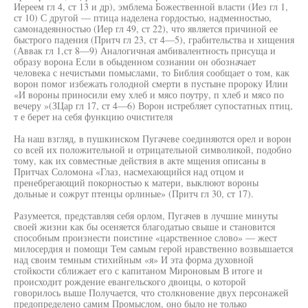
Иереем гл 4, ст 13 и др), эмблема Божественной власти (Иез гл 1,
ст 10) С другой — птица наделена гордостью, надменностью,
самонадеянностью (Иер гл 49, ст 22), что является причиной ее
быстрого падения (Притч гл 23, ст 4—5), грабительства и хищения
(Аввак гл 1,ст 8—9) Аналогичная амбивалентность присуща и
образу ворона Если в обыденном сознании он обозначает
человека с нечистыми помыслами, то Библия сообщает о том, как
ворон помог избежать голодной смерти в пустыне пророку Илии
«И вороны приносили ему хлеб и мясо поутру, п хлеб и мясо по
вечеру »(ЗЦар гл 17, ст 4—6) Ворон истребляет супостатных птиц,
т е берет на себя функцию очистителя
На наш взгляд, в пушкинском Пугачеве соединяются орел и ворон
со всей их положительной и отрицательной символикой, подобно
тому, как их совместные действия в акте мщения описаны в
Притчах Соломона «Глаз, насмехающийся над отцом и
пренебрегающий покорностью к матери, выклюют вороны
дольные и сожрут птенцы орлиные» (Притч гл 30, ст 17).
Разумеется, представляя себя орлом, Пугачев в лучшие минуты
своей жизни как бы осеняется благодатью свыше и становится
способным произнести поистине «царственное слово» — жест
милосердия и помощи Тем самым герой нравственно возвышается
над своим темным стихийным «я» И эта форма духовной
стойкости сближает его с капитаном Мироновым В итоге и
происходит рождение евангельского двоицы, о которой
говорилось выше Получается, что столкновение двух персонажей
предопределено самим Промыслом, оно было не только