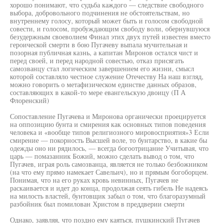
хорошо понимают, что судьба каждого — следствие свободного
выбора, добровольного подчинения не обстоятельствам, но
внутреннему голосу, который может быть и голосом свободной
совести, и голосом, пробуждающим свободу воли, обернувшуюся
безудержным своеволием Финал этих двух путей известен вместо
героической смерти в бою Пугачеву выпала мучительная и
позорная публичная казнь, а капитан Миронов остался чист и
перед своей, и перед народной совестью, отказ присягать
самозванцу стал логическим завершением его жизни, смысл
которой составляло честное служение Отечеству На наш взгляд,
можно говорить о метафизическом единстве данных образов,
составляющих в какой-то мере евангельскую двоицу (П А
Флоренский)
Сопоставление Пугачева и Миронова органически проецируется
на оппозицию бунта и смирения как основных типов поведения
человека и «вообще типов религиозного мировосприятия»3 Если
смирение — покорность Высшей воле, то бунтарство, в какие бы
одежды оно ни рядилось, — всегда богоотрицание Учитывая, что
царь — помазанник Божий, можно сделать вывод о том, что
Пугачев, играя роль самозванца, является не только безбожником
(на что ему прямо намекает Савельич), но и прямым богоборцем.
Понимая, что на его руках кровь невинных, Пугачев не
раскаивается и идет до конца, продолжая сеять гибель Не надеясь
на милость властей, бунтовщик забыл о том, что благоразумный
разбойник был помилован Христом в преддверии смерти
Однако, заявляя, что поздно ему каяться, пушкинский Пугачев