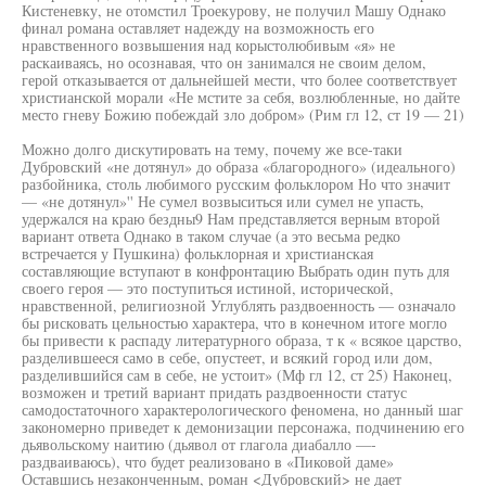
Кистеневку, не отомстил Троекурову, не получил Машу Однако
финал романа оставляет надежду на возможность его
нравственного возвышения над корыстолюбивым «я» не
раскаиваясь, но осознавая, что он занимался не своим делом,
герой отказывается от дальнейшей мести, что более соответствует
христианской морали «Не мстите за себя, возлюбленные, но дайте
место гневу Божию побеждай зло добром» (Рим гл 12, ст 19 — 21)
Можно долго дискутировать на тему, почему же все-таки
Дубровский «не дотянул» до образа «благородного» (идеального)
разбойника, столь любимого русским фольклором Но что значит
— «не дотянул»'' Не сумел возвыситься или сумел не упасть,
удержался на краю бездны9 Нам представляется верным второй
вариант ответа Однако в таком случае (а это весьма редко
встречается у Пушкина) фольклорная и христианская
составляющие вступают в конфронтацию Выбрать один путь для
своего героя — это поступиться истиной, исторической,
нравственной, религиозной Углублять раздвоенность — означало
бы рисковать цельностью характера, что в конечном итоге могло
бы привести к распаду литературного образа, т к « всякое царство,
разделившееся само в себе, опустеет, и всякий город или дом,
разделившийся сам в себе, не устоит» (Мф гл 12, ст 25) Наконец,
возможен и третий вариант придать раздвоенности статус
самодостаточного характерологического феномена, но данный шаг
закономерно приведет к демонизации персонажа, подчинению его
дьявольскому наитию (дьявол от глагола диабалло —-
раздваиваюсь), что будет реализовано в «Пиковой даме»
Оставшись незаконченным, роман <Дубровский> не дает