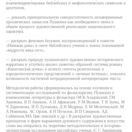
взаимокорректировки библейских и мифопоэтических символов и
архетипов,
— доказать принципиальную самодостаточность незавершенных
прозаических замыслов Пушкина как необходимого звена в
общем процессе художественной реализации национального
характера,
— раскрыть феномен безумия, воспроизведенный в повести
«Пиковая дама» в свете библейского учения о ложно понимаемой
«мудрости века сего»,
— раскрыть природу пушкинского художественно-исторического
нарратива и углубить анализ сюжетно-образной системы романа
«Капитанская дочка» в аспекте синтеза религиозных и
народнопоэтических представлений о «вечных истинах», показать
возможность частичной нетрадиционной интерпретации текста
Методология работы сформировалась на основе изучения и
систематизации исследований по фольклоризму Пушкина и
взаимосвязям литературы и фольклора (М К Азадовский.ТМ
Акимова, В П Аникин, А Н Афанасьев, Р М Волков, Т В Зуева, М
Ч Ларионова, И П Лупанова, Д Н Медриш, Е М Мелетинский, М
А Новикова, АС Орлов, Б Н Путилов, И П Смирнов, АД
Соймонов,МА Цяв-ловский и др ) В раскрытии художественных
принципов и форм выражения духовного содержания в искусстве
слова мы опирались на теоретико-методологические и историко-
литературные исследования российских ученых (С С Аверинцев,