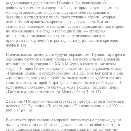
раздвоившаяся душа самого Германна Он, вынужденный
добиваться всех тех жизненных благ, которые окружающим его
молодым людям даются даром, ощущает себя страдающим
безвинно и относится к числу протестующих героев, которые
пытаются «исправить» мировую несправедливость В итоге
становится человеком, в сознании своем поднявшимся над миром,
но его сознание, т е бред и галлюцинации, — страшная
реальность, находящаяся по ту сторону человеческого, в
пространстве карточной игры, где легко утрачиваются критерии
добра и зла
И очень важно менее всего будучи моралистом, Пушкин прозрел в
феномене безумия элемент соблазна, возможность его апологии,
что наглядно подтвердил в XX в М Фуко в своем знаменитом
труде «История безумия в классическую эпоху» Параллель между
«Пиковой дамой» и стихотворением «Не дай мне Бог сойти с ума'
» показывает, что уход в глубины подсознания рождает иллюзию
силы и власти, которой безраздельно подчиняется слабая душа Но
если небеса «пустые», то безумца ждут тюрьмы, решетки, цепи
«Гибель им, что они отпали от Меня» (Ос гл 7, ст 13)
2 Евзлин М Мифологическая структура преступления и безумия в
повести АС Пушкина «Пиковая дама»//Славяноведение —1993 —
№2 —С 67—80
В контексте произведений мировой литературы о продаже души
дьяволу пушкинская «Пиковая дама» занимает особое место, т к
этим дьяволом оказывается не внешняя сила, но потаенное «я»