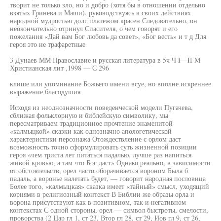
творит не только зло, но и добро (хотя бы в отношении отдельно
взятых Гринева и Маши), руководствуясь в своих действиях
народной мудростью долг платежом красен Следовательно, он
неокончательно отринул Спасителя, о чем говорят и его
пожелания «Дай вам Бог любовь да совет», «Бог весть» и т д Для
героя это не трафаретные
3 Дунаев ММ Православие и русская литература в 5ч Ч I—II М
Христианская лит ,1998 — С 296
клише или упоминание Божьего имени всуе, но вполне искреннее
выражение благодушия
Исходя из неоднозначности поведенческой модели Пугачева,
сближая фольклорную и библейскую символику, мы
пересматриваем традиционное прочтение знаменитой
«калмыцкой» сказки как однозначно апологетической
характеристики персонажа Отождествление с орлом даст
возможность точно сформулировать суть жизненной позиции
героя «чем триста лет питаться падалью, лучше раз напиться
живой кровью, а там что Бог даст» Однако реально, в зависимости
от обстоятельств, орел часто оборачивается вороном Была б
падаль, а воронье налетать будет, — говорит народная пословица
Более того, «калмыцкая» сказка имеет «тайный» смысл, уходящий
корнями в религиозный контекст В Библии же образы орла и
ворона присутствуют как в позитивном, так и негативном
контекстах С одной стороны, орел — символ быстроты, смелости,
проворства (2 Цар гл 1, ст 23, Втор гл 28, ст 29, Иов гл 9, ст 26,