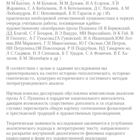
М М Бахтин, А М Буланов, М М Дунаев, И А Есаулов, Л В
Жаравина, С А Кибальник, В А Котельников, Д С Лихачев, А М
Любомудров, В С Непомнящий, Б Н Тарасов и др ) Из
практически необозримой отечественной пушкинистики в первую
очередь учитывали работы, посвященные идейно-
художественному своеобразию прозы Пушкина (Н Я Берковский,
ДД Благой, С Г Бочаров, В Э Вацуро, МН Виролайнен, Н К Гей, В
В Гиппиус, А Г Гукасова,ГА Гуковский, И А Иваницкий,ЮМ Лот-
ман,ВМ Маркович, Г П Макогоненко, Ю Г Оксман,СМ Петров,
НН Петрунина,ОЯ Поволоцкая, Р Н Подцубная, НД Тамарчен-ко,
Л С Сидяков, Н Л Степанов, Б Т Удодов, С А Фомичев, В Е Ха-
лизев, Б М Эйхенбаум и др )
В соответствии с целью и задачами исследования мы
ориентировались на синтез историко-типологического, историко-
генетическо-го, культурно-исторического и системного методов
литературоведческого анализа
Научная новизна диссертации обусловлена комплексным анализом
прозы А С Пушкина в парадигме национального менталитета,
дающим возможность существенно дополнить и (в отдельных
случаях) пересмотреть общую картину соотношения фольклорной
и христианской традиций в художественных произведениях
Теоретическая значимость исследования заключается в углублении
аналитического подхода к литературному тексту, направленного
на раскрытие внутренней диалогичности феномена народного
православия и форм его художественной реализации