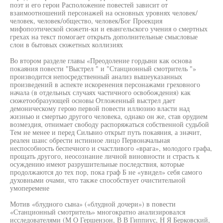
поэт и его герои Расположение повестей зависит от
взаимоотношений персонажей на основных уровнях человек/
человек, человек/общество, человек/Бог Проекция
мифопоэтической сюжети-ки и евангельского учения о смертных
грехах на текст помогает открыть дополнительные смысловые
слои в бытовых сюжетных коллизиях
Во втором разделе главы «Преодоление гордыни как основа
покаяния повести "Выстрел " и "Станционный смотритель "»
производится непосредственный анализ вышеуказанных
произведений в аспекте искоренения персонажами греховного
начала (в отдельных случаях частичного освобождения) как
сюжетообразующей основы Отложенный выстрел дает
демоническому герою первой повести иллюзию власти над
жизнью и смертью другого человека, однако он же, став орудием
возмездия, отнимает свободу распоряжаться собственной судьбой
Тем не менее и перед Сильвио открыт путь покаяния, а значит,
реален шанс обрести истинное лицо Первоначальная
неспособность беспечного и счастливого «врага», молодого графа,
прощать другого, неосознание личной виновности и страсть к
осуждению имеют разрушительные последствия, которые
продолжаются до тех пор, пока граф Б не «увидел» себя самого
духовными очами, что также способствует очистительной
умоперемене
Мотив «блудного сына» («блудной дочери») в повести
«Станционный смотритель» многократно анализировался
исследователями (М О Гершензон, В В Гиппиус, Н Я Берковский,