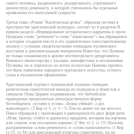
самого человека, раздвоенного, раздерганного, утратившего
ценностную доминанту, к которой стягивались бы отдельные
проявления его многоликой сущности
Третья глава «Роман "Капитанская дочка": образная система в
пространстве христианской культуры» состоит из 6 разделов В
первом разделе «Формирование исторического нарратива в прозе
Пушкина слово "реченное"и слово "написанное"» мы обращаемся
к истории создания текста и его сравнительно-сопоставительному
анализу с устными свидетельствами очевидцев пугачевского
восстания и документальным материалом Известно, что Пушкин
не только ознакомился в архиве инспекторского департамента
Военного министерства с указами, манифестами и воззваниями
Пугачева, но и переписал их почти полностью Помимо прочего,
это были памятники народного ораторского искусства, устного
слова в письменном оформлении
Христианский подтекст пушкинской позиции очевиден
религиозная скриптология никогда не подходила к букве как к
самоцели Отцы Церкви подчеркивали, что библейские
праведники предпочитали непосредственную форму
богообщения, «устами к устам» «Буква убивает, а дух
животворит» (2 Кор гл 3, ст 3—7) Тем не менее тот же апостол
Павел обращался с проповедью о равноценности двух форм речи
«Итак, братия, стойте и держитесь предания, которым вы научены
или словом, или посланием нашим» (2 Фес гл 2, ст 15) Поэтому
разграничение «слова реченного» и «слова написанного» (1 Кор
гл 15, ст 54) для христианской культуры существенно, но не