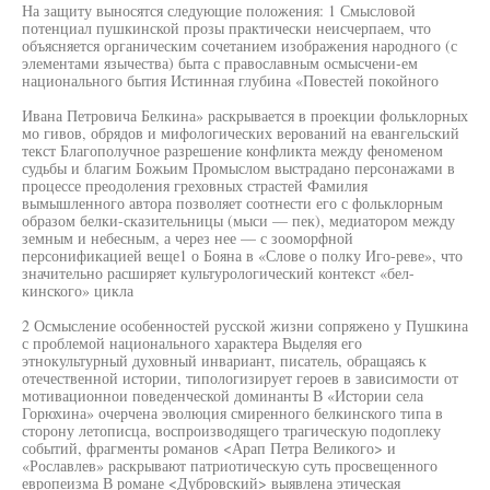
На защиту выносятся следующие положения: 1 Смысловой
потенциал пушкинской прозы практически неисчерпаем, что
объясняется органическим сочетанием изображения народного (с
элементами язычества) быта с православным осмысчени-ем
национального бытия Истинная глубина «Повестей покойного
Ивана Петровича Белкина» раскрывается в проекции фольклорных
мо гивов, обрядов и мифологических верований на евангельский
текст Благополучное разрешение конфликта между феноменом
судьбы и благим Божьим Промыслом выстрадано персонажами в
процессе преодоления греховных страстей Фамилия
вымышленного автора позволяет соотнести его с фольклорным
образом белки-сказительницы (мыси — пек), медиатором между
земным и небесным, а через нее — с зооморфной
персонификацией веще1 о Бояна в «Слове о полку Иго-реве», что
значительно расширяет культурологический контекст «бел-
кинского» цикла
2 Осмысление особенностей русской жизни сопряжено у Пушкина
с проблемой национального характера Выделяя его
этнокультурный духовный инвариант, писатель, обращаясь к
отечественной истории, типологизирует героев в зависимости от
мотивационнои поведенческой доминанты В «Истории села
Горюхина» очерчена эволюция смиренного белкинского типа в
сторону летописца, воспроизводящего трагическую подоплеку
событий, фрагменты романов <Арап Петра Великого> и
«Рославлев» раскрывают патриотическую суть просвещенного
европеизма В романе <Дубровский> выявлена этическая