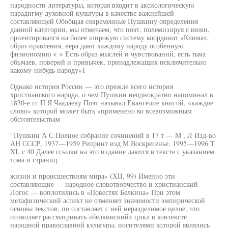
народности литературы, которая входит в аксиологическую
парадигму духовной культуры в качестве важнейшей
составляющей Обобщая современные Пушкину определения
данной категории, мы отмечаем, что поэт, полемизируя с ними,
ориентировался на более широкую систему координат «Климат,
образ правления, вера дают каждому народу особенную
физиономию < > Есть образ мыслей и чувствований, есть тьма
обычаев, поверий и привычек, принадлежащих исключительно
какому-нибудь народу»1
Однако история России — это прежде всего история
христианского народа, о чем Пушкин неоднократно напоминал в
1830-е гг П Я Чаадаеву Поэт называл Евангелие книгой, «каждое
слово» которой может быть «применено ко всевозможным
обстоятельствам
' Пушкин А С Полное собрание сочинений в 17 т — М , Л Изд-во
АН СССР, 1937—1959 Репринт изд М Воскресенье, 1995—1996 Т
XI, с 40 Далее ссылки на это издание даются в тексте с указанием
тома и страниц
жизни и происшествиям мира» (XII, 99) Именно эти
составляющие — народное словотворчество и христианский
Логос — воплотились в «Повестях Белкина» При этом
метафизический аспект не отменяет значимости эмпирической
основы текстов, по составляет с ней неразделимое целое, что
позволяет рассматривать «белкинский» цикл в контексте
народной православной культуры, носителями которой являлись