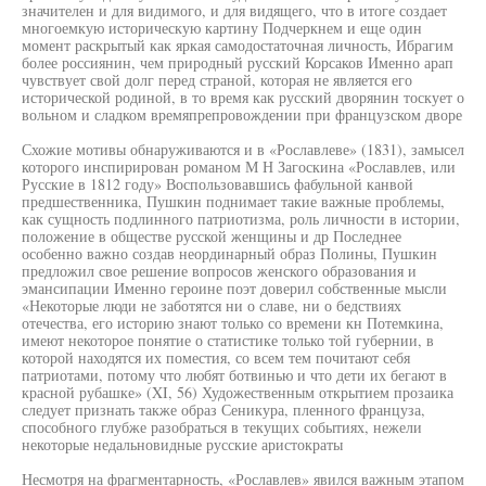
значителен и для видимого, и для видящего, что в итоге создает
многоемкую историческую картину Подчеркнем и еще один
момент раскрытый как яркая самодостаточная личность, Ибрагим
более россиянин, чем природный русский Корсаков Именно арап
чувствует свой долг перед страной, которая не является его
исторической родиной, в то время как русский дворянин тоскует о
вольном и сладком времяпрепровождении при французском дворе
Схожие мотивы обнаруживаются и в «Рославлеве» (1831), замысел
которого инспирирован романом М Н Загоскина «Рославлев, или
Русские в 1812 году» Воспользовавшись фабульной канвой
предшественника, Пушкин поднимает такие важные проблемы,
как сущность подлинного патриотизма, роль личности в истории,
положение в обществе русской женщины и др Последнее
особенно важно создав неординарный образ Полины, Пушкин
предложил свое решение вопросов женского образования и
эмансипации Именно героине поэт доверил собственные мысли
«Некоторые люди не заботятся ни о славе, ни о бедствиях
отечества, его историю знают только со времени кн Потемкина,
имеют некоторое понятие о статистике только той губернии, в
которой находятся их поместия, со всем тем почитают себя
патриотами, потому что любят ботвинью и что дети их бегают в
красной рубашке» (XI, 56) Художественным открытием прозаика
следует признать также образ Сеникура, пленного француза,
способного глубже разобраться в текущих событиях, нежели
некоторые недальновидные русские аристократы
Несмотря на фрагментарность, «Рославлев» явился важным этапом