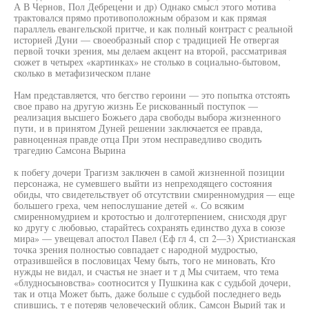
А В Чернов, Пол Дебрецени и др) Однако смысл этого мотива
трактовался прямо противоположным образом и как прямая
параллель евангельской притче, и как полный контраст с реальной
историей Дуни — своеобразный спор с традицией Не отвергая
первой точки зрения, мы делаем акцент на второй, рассматривая
сюжет в четырех «картинках» не столько в социально-бытовом,
сколько в метафизическом плане
Нам представляется, что бегство героини — это попытка отстоять
свое право на другую жизнь Ее рискованный поступок —
реализация высшего Божьего дара свободы выбора жизненного
пути, и в принятом Дуней решении заключается ее правда,
равноценная правде отца При этом несправедливо сводить
трагедию Самсона Вырина
к побегу дочери Трагизм заключен в самой жизненной позиции
персонажа, не сумевшего выйти из непреходящего состояния
обиды, что свидетельствует об отсутствии смиренномудрия — еще
большего греха, чем непослушание детей «. Со всяким
смиренномудрием и кротостью и долготерпением, снисходя друг
ко другу с любовью, старайтесь сохранять единство духа в союзе
мира» — увещевал апостол Павел (Еф гл 4, сп 2—3) Христианская
точка зрения полностью совпадает с народной мудростью,
отразившейся в пословицах Чему быть, того не миновать, Кто
нужды не видал, и счастья не знает и т д Мы считаем, что тема
«блудносыновства» соотносится у Пушкина как с судьбой дочери,
так и отца Может быть, даже больше с судьбой последнего ведь
спившись, т е потеряв человеческий облик, Самсон Вырий так и