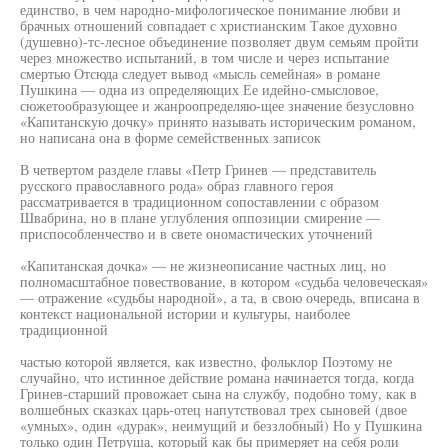
единство, в чем народно-мифологическое понимание любви и
брачных отношений совпадает с христианским Такое духовно
(душевно)-тс-лесное объединение позволяет двум семьям пройти
через множество испытаний, в том числе и через испытание
смертью Отсюда следует вывод «мысль семейная» в романе
Пушкина — одна из определяющих Ее идейно-смысловое,
сюжетообразующее и жанроопределяю-щее значение безусловно
«Капитанскую дочку» принято называть историческим романом,
но написана она в форме семейственных записок
В четвертом разделе главы «Петр Гринев — представитель
русского православного рода» образ главного героя
рассматривается в традиционном сопоставлении с образом
Швабрина, но в плане углубления оппозиции смирение —
приспособленчество и в свете ономастических уточнений
«Капитанская дочка» — не жизнеописание частных лиц, но
полномасштабное повествование, в котором «судьба человеческая»
— отражение «судьбы народной», а та, в свою очередь, вписана в
контекст национальной истории и культуры, наиболее
традиционной
частью которой является, как известно, фольклор Поэтому не
случайно, что истинное действие романа начинается тогда, когда
Гринев-старший провожает сына на службу, подобно тому, как в
волшебных сказках царь-отец напутствовал трех сыновей (двое
«умных», один «дурак», неимущий и беззлобный) Но у Пушкина
только один Петруша, который как бы примеряет на себя роли