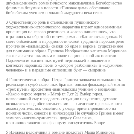
двусмысленность романтического максимализма Богоборчество
феномена безумия в повести «Пиковая дама» обосновано
библейским учением о ложной «мудрости века сего»
3 Существенную роль в становлении пушкинского
художественно-исторического нарратива играет одновременная
ориентация на «слово реченное» и «слово написанное», что
отразилось на образной системе романа «Капитанская дочка» В
свете библейской и народнопоэтической традиций пересмотрено
прочтение «калмыцкой» сказки об орле и вороне, существенное
для понимания образа Пугачева Изображение капитана Миронова
также является значимым в плане национальной аксиологии
Параллелизм жизненных путей персонажей выявляется в
контексте народных песен о «добром разбойнике» и «служилом
человеке» и в парадигме оппозиции бунт — смирение
4 Гипотетически в образ Петра Гринева заложена возможность
реализации судеб сказочных братьев, однако фольклорный мотив
«трех путей» просветлен евангельским учением о воздаянии
«Какою мерою мерите »(Матф гл 7,ст 2) Выбор героя,
позволивший ему преодолеть ситуацию искушения, духовно
возвыситься над обстоятельствами, — следствие православного
домостроительства, семейного уклада, ориентированного на
понятия чести, совести и милосердия Не случайно Гринев имеет
земного «ангела-хранителя», дядьку Савельича,
противопоставленного французу-«искусителю» Бопре
5 Идеалом целомудрия в романе предстает Маша Миронова