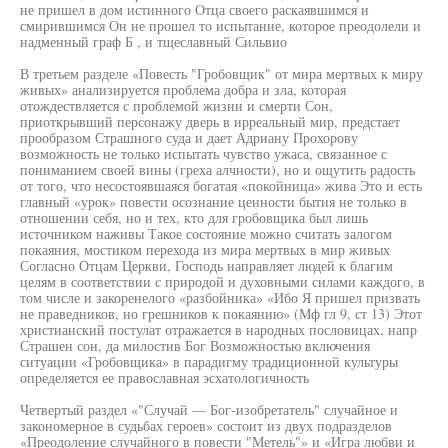
не пришел в дом истинного Отца своего раскаявшимся и
смирившимся Он не прошел то испытание, которое преодолели и
надменный граф Б , и тщеславный Сильвио
В третьем разделе «Повесть "Гробовщик" от мира мертвых к миру
живых» анализируется проблема добра и зла, которая
отождествляется с проблемой жизни и смерти Сон,
приоткрывший персонажу дверь в ирреальный мир, предстает
прообразом Страшного суда и дает Адриану Прохорову
возможность не только испытать чувство ужаса, связанное с
пониманием своей вины (греха алчности), но и ощутить радость
от того, что несостоявшаяся богатая «покойница» жива Это и есть
главный «урок» повести осознание ценности бытия не только в
отношении себя, но и тех, кто для гробовщика был лишь
источником наживы Такое состояние можно считать залогом
покаяния, мостиком перехода из мира мертвых в мир живых
Согласно Отцам Церкви, Господь направляет людей к благим
целям в соответствии с природой и духовными силами каждого, в
том числе и закоренелого «разбойника» «Ибо Я пришел призвать
не праведников, но грешников к покаянию» (Мф гл 9, ст 13) Этот
христианский постулат отражается в народных пословицах, напр
Страшен сон, да милостив Бог Возможностью включения
ситуации «Гробовщика» в парадигму традиционной культуры
определяется ее православная эсхатологичность
Четвертый раздел «"Случай — Бог-изобретатель" случайное и
закономерное в судьбах героев» состоит из двух подразделов
«Преодоление случайного в повести "Метель"» и «Игра любви и