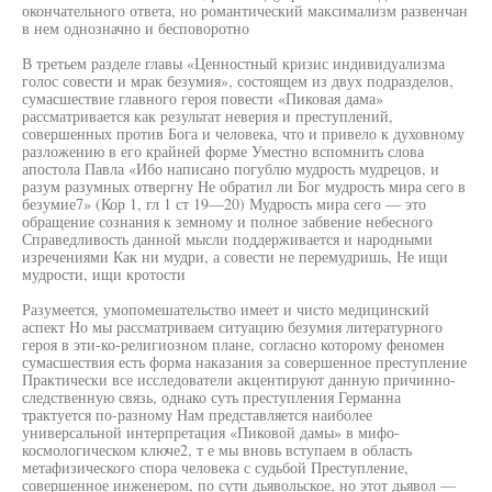
окончательного ответа, но романтический максимализм развенчан
в нем однозначно и бесповоротно
В третьем разделе главы «Ценностный кризис индивидуализма
голос совести и мрак безумия», состоящем из двух подразделов,
сумасшествие главного героя повести «Пиковая дама»
рассматривается как результат неверия и преступлений,
совершенных против Бога и человека, что и привело к духовному
разложению в его крайней форме Уместно вспомнить слова
апостола Павла «Ибо написано погублю мудрость мудрецов, и
разум разумных отвергну Не обратил ли Бог мудрость мира сего в
безумие7» (Кор 1, гл 1 ст 19—20) Мудрость мира сего — это
обращение сознания к земному и полное забвение небесного
Справедливость данной мысли поддерживается и народными
изречениями Как ни мудри, а совести не перемудришь, Не ищи
мудрости, ищи кротости
Разумеется, умопомешательство имеет и чисто медицинский
аспект Но мы рассматриваем ситуацию безумия литературного
героя в эти-ко-религиозном плане, согласно которому феномен
сумасшествия есть форма наказания за совершенное преступление
Практически все исследователи акцентируют данную причинно-
следственную связь, однако суть преступления Германна
трактуется по-разному Нам представляется наиболее
универсальной интерпретация «Пиковой дамы» в мифо-
космологическом ключе2, т е мы вновь вступаем в область
метафизического спора человека с судьбой Преступление,
совершенное инженером, по сути дьявольское, но этот дьявол —