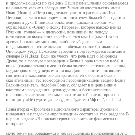
и продолжающаяся по сей день Наши размышления основываются
на ономастических наблюдениях Значения апостольских имен
Иван (Иоанн) и Петр свидетельствуют, что рассказчик Иван
Петрович является одновременно носителем Божьей благодати и
твердости духа В поисках объяснения фамилии Белкин мы
обращаемся к «Слову о полку Игореве», которое высоко ценил
Пушкин, точнее — к дискуссии, возникшей по поводу
истолкования выражения «растЬкашется мыс1ю (мысл1ю) по
древу» По нашему мнению, наиболее убедительным
представляется чтение «мысь» — «белка» (такое бытование в
Опочецком уезде Псковской губернии подтверждается записью в
словаре В И Даля) Если же учесть, что речь идет о Мировом
Древе, то в формуле превращения Бояна в орла (символ неба) и
волка (символ земли) именно белка является связующим звеном,
медиатором между верхом и низом Данная гипотеза позволяет
соотнести вымышленного автора повестей с образом белки-
сказительницы, тес зооморфной персонификацией вещего Бояна
Белкин-сказитель, подобно Бонну, обладает наиценнейшим
качеством неосуждения, целомудренно и беспристрастно
преподнося читателю незамысловатые житейские истории по
принципу «Не судите, да не судимы будете» (Мф гл 7, ст 1—2)
Глава вторая «Проблема национального характера: духовный
инвариант и парадоксы европеизации» состоит из трех разделов В
первом разделе «В поисках героя прозаические фрагменты на
историче-
скую тему» мы обращаемся к незавершенным произведениям А С