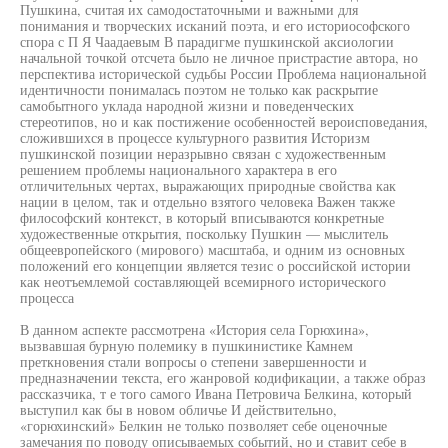
Пушкина, считая их самодостаточными и важными для
понимания и творческих исканий поэта, и его историософского
спора с П Я Чаадаевым В парадигме пушкинской аксиологии
начальной точкой отсчета было не личное пристрастие автора, но
перспектива исторической судьбы России Проблема национальной
идентичности понималась поэтом не только как раскрытие
самобытного уклада народной жизни и поведенческих
стереотипов, но и как постижение особенностей вероисповедания,
сложившихся в процессе культурного развития Историзм
пушкинской позиции неразрывно связан с художественным
решением проблемы национального характера в его
отличительных чертах, выражающих природные свойства как
нации в целом, так и отдельно взятого человека Важен также
философский контекст, в который вписываются конкретные
художественные открытия, поскольку Пушкин — мыслитель
общеевропейского (мирового) масштаба, и одним из основных
положений его концепции является тезис о российской истории
как неотъемлемой составляющей всемирного исторического
процесса
В данном аспекте рассмотрена «История села Горюхина»,
вызвавшая бурную полемику в пушкинистике Камнем
преткновения стали вопросы о степени завершенности и
предназначении текста, его жанровой кодификации, а также образ
рассказчика, т е того самого Ивана Петровича Белкина, который
выступил как бы в новом обличье И действительно,
«горюхинский» Белкин не только позволяет себе оценочные
замечания по поводу описываемых событий, но и ставит себе в