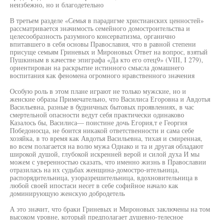
неизбежно, но и благодетельно
В третьем разделе «Семья в парадигме христианских ценностей»
рассматривается значимость семейного домостроительства и
целесообразность разумного консерватизма, органично
впитавшего в себя основы Православия, что в равной степени
присуще семьям Гриневых и Мироновых Ответ на вопрос, взятый
Пушкиным в качестве эпиграфа «Да кто его отец9» (VIII, I 279),
ориентирован на раскрытие истинного смысла домашнего
воспитания как феномена огромного нравственного значения
Особую роль в этом плане играют не только мужские, но и
женские образы Примечательно, что Василиса Егоровна и Авдотья
Васильевна, разные в будничных бытовых проявлениях, в час
смертельной опасности ведут себя практически одинаково
Казалось бы, Василиса— поистине дочь Егория,т е Георгия
Победоносца, не боится никакой ответственности и сама себе
хозяйка, в то время как Авдотья Васильевна, тихая и смиренная,
во всем полагается на волю мужа Однако и та и другая обладают
широкой душой, глубокой искренней верой и силой духа И мы
можем с уверенностью сказать, что именно жизнь в Православии
отразилась на их судьбах женщина-домостро-ительница,
распорядительница, узоразрешительница, вдохновительница в
любой своей ипостаси несет в себе софийное начало как
доминирующую женскую добродетель
А это значит, что браки Гриневых и Мироновых заключены на том
высоком уровне, который предполагает душевно-телесное