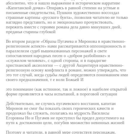
абсолютно, что и нашло выражение в историческом нарративе
«Капитанской дочки» Опираясь в равной степени на устные и
письменные свидетельства, Пушкин художественно воссоздал
страшные картины «русского бунта», позволив читателю не только
наглядно представить, но и эмоционально прочувствовать,
пережить вместе с героями романа дела давно минувших дней,
преданья старины глубокой
Во втором разделе «Образы Пугачева и Миронова в нравственно-
религиозном аспекте» нами рассматриваются оппозиционность и
параллелизм судеб вышеназванных персонажей в свете
сопоставления народных песен о «добром разбойнике» и
«служилом человеке», с одной стороны, и в парадигме
христианской аксиологии — с другой Акцентируя нравственно-
религиозную основу конфликта в романе, можно утверждать, что
это тот случай, когда судьбы людей определяются пониманием ими
своего предназначения, т е воли Божьей И
это понимание (как истинное, так и ложное) в наиболее открытой
форме проявляется в часы испытаний, в пороговой ситуации
Действительно, не случись пугачевского восстания, капитан
Миронов не смог бы показать своих героических качеств и
продолжал бы служить, полагаясь на мудрость Василисы
Егоровны Но и Пугачев не преступил бы предел допустимого на
пути к достижению цели, погубив множество невинных жизней
Поэтому и читатели, в равной мере сочувствуя персонажам,