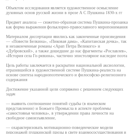
Объектом исследования является художественное осмысление
духовных основ русской жизни в прозе А С Пушкина 1830-х гг
Предмет анализа — сюжетно-образная система Пушкина-прозаика
как форма выражения фольклорно-православного миропонимания
Материалом диссертации явились как законченные произведения
— «Повести Белкина», «Пиковая дама», «Капитанская дочка», так
и незаконченные романы <Арап Петра Великого> и
<Дубровский>, а также дошедшие до нас фрагменты «Рославлев»,
«История села Го-рюхина», частично эпистолярное наследие поэта
Цель работы заключается в раскрытии национальной аксиологии,
отразившейся в художественной системе Пушкина-реалиста на
основе синтеза народнопоэтического и философско-религиозного
содержания
Достижение указанной цели сопряжено с решением следующих
задач
— выявить соотношение понятий судьбы (в языческом
представлении) и Божьего Промысла в аспекте проблемы
«самостоянья человека», в утверждении права личности на
свободное самоизъявление,
— охарактеризовать мотивационно-поведенческие модели
персонажей пушкинской прозы в свете взаимососуществования и