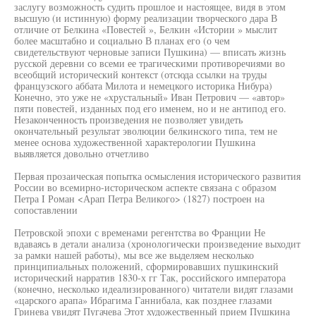
заслугу возможность судить прошлое и настоящее, видя в этом
высшую (и истинную) форму реализации творческого дара В
отличие от Белкина «Повестей », Белкин «Истории » мыслит
более масштабно и социально В планах его (о чем
свидетельствуют черновые записи Пушкина) — вписать жизнь
русской деревни со всеми ее трагическими противоречиями во
всеобщий исторический контекст (отсюда ссылки на труды
французского аббата Милота и немецкого историка Нибура)
Конечно, это уже не «хрустальный» Иван Петрович — «автор»
пяти повестей, изданных под его именем, но и не антипод его.
Незаконченность произведения не позволяет увидеть
окончательный результат эволюции белкинского типа, тем не
менее основа художественной характерологии Пушкина
выявляется довольно отчетливо
Первая прозаическая попытка осмысления исторического развития
России во всемирно-историческом аспекте связана с образом
Петра I Роман <Арап Петра Великого> (1827) построен на
сопоставлении
Петровской эпохи с временами регентства во Франции Не
вдаваясь в детали анализа (хронологически произведение выходит
за рамки нашей работы), мы все же выделяем несколько
принципиальных положений, сформировавших пушкинский
исторический нарратив 1830-х гг Так, российского императора
(конечно, несколько идеализированного) читатели видят глазами
«царского арапа» Ибрагима Ганнибала, как позднее глазами
Гринева увидят Пугачева Этот художественный прием Пушкина