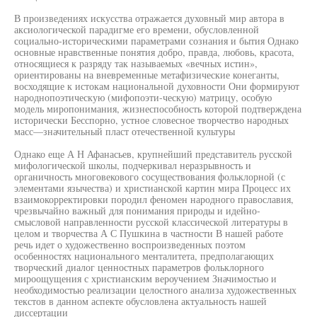
В произведениях искусства отражается духовный мир автора в
аксиологической парадигме его времени, обусловленной
социально-историческими параметрами сознания и бытия Однако
основные нравственные понятия добро, правда, любовь, красота,
относящиеся к разряду так называемых «вечных истин»,
ориентированы на вневременные метафизические конеганты,
восходящие к истокам национальной духовности Они формируют
народнопоэтическую (мифопоэти-ческую) матрицу, особую
модель миропонимания, жизнеспособность которой подтверждена
исторически Бесспорно, устное словесное творчество народных
масс—значительный пласт отечественной культуры
Однако еще А Н Афанасьев, крупнейший представитель русской
мифологической школы, подчеркивал неразрывность и
органичность многовекового сосуществования фольклорной (с
элементами язычества) и христианской картин мира Процесс их
взаимокорректировки породил феномен народного православия,
чрезвычайно важный для понимания природы и идейно-
смысловой направленности русской классической литературы в
целом и творчества А С Пушкина в частности В нашей работе
речь идет о художественно воспроизведенных поэтом
особенностях национального менталитета, предполагающих
творческий диалог ценностных параметров фольклорного
мироощущения с христианским вероучением Значимостью и
необходимостью реализации целостного анализа художественных
текстов в данном аспекте обусловлена актуальность нашей
диссертации