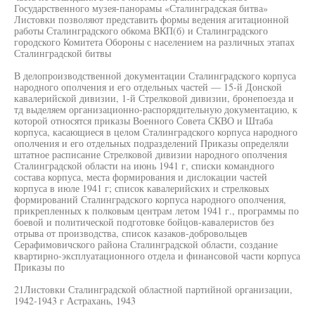
Государственного музея-панорамы «Сталинградская битва»
Листовки позволяют представить формы ведения агитационной
работы Сталинградского обкома ВКП(б) и Сталинградского
городского Комитета Обороны с населением на различных этапах
Сталинградской битвы
В делопроизводственной документации Сталинградского корпуса
народного ополчения и его отдельных частей — 15-й Донской
кавалерийской дивизии, 1-й Стрелковой дивизии, бронепоезда и
тд выделяем организационно-распорядительную документацию, к
которой относятся приказы Военного Совета СКВО и Штаба
корпуса, касающиеся в целом Сталинградского корпуса народного
ополчения и его отдельных подразделений Приказы определяли
штатное расписание Стрелковой дивизии народного ополчения
Сталинградской области на июнь 1941 г, списки командного
состава корпуса, места формирования и дислокации частей
корпуса в июле 1941 г; список кавалерийских и стрелковых
формирований Сталинградского корпуса народного ополчения,
прикрепленных к полковым центрам летом 1941 г., программы по
боевой и политической подготовке бойцов-кавалеристов без
отрыва от производства, список казаков-добровольцев
Серафимовичского района Сталинградской области, создание
квартирно-эксплуатационного отдела и финансовой части корпуса
Приказы по
21Листовки Сталинградской областной партийной организации,
1942-1943 г Астрахань, 1943