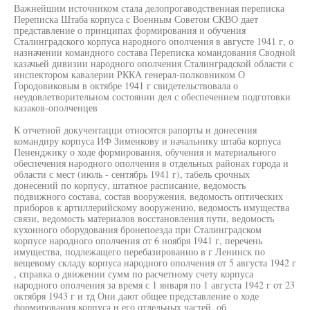
Важнейшим источником стала делопрогаводственная переписка
Переписка Штаба корпуса с Военным Советом СКВО дает
представление о принципах формирования и обучения
Сталинградского корпуса народного ополчения в августе 1941 г, о
назначении командного состава Переписка командования Сводной
казачьей дивизии народного ополчения Сталинградской области с
инспектором кавалерии РККА генерал-полковником О
Городовиковым в октябре 1941 г свидетельствовала о
неудовлетворительном состоянии дел с обеспечением подготовки
казаков-ополченцев
К отчетной докучентацци относятся рапорты и донесения
командиру корпуса ИФ Зименкову и начальнику штаба корпуса
Пененджику о ходе формирования, обучения и материального
обеспечения народного ополчения в отдельных районах города и
области с мест (июль - сентябрь 1941 г), табель срочных
донесений по корпусу, штатное расписание, ведомость
подвижного состава, состав вооружения, ведомость оптических
приборов к артиллерийскому вооружению, ведомость имущества
связи, ведомость материалов восстановления пути, ведомость
кухонного оборудования бронепоезда при Сталинградском
корпусе народного ополчения от 6 ноября 1941 г, перечень
имущества, подлежащего перебазированию в г Ленинск по
вещевому складу корпуса народного ополчения от 5 августа 1942 г
, справка о движении сумм по расчетному счету корпуса
народного ополчения за время с 1 января по 1 августа 1942 г от 23
октября 1943 г и тд Они дают общее представление о ходе
формирования корпуса и его отдельных частей, об