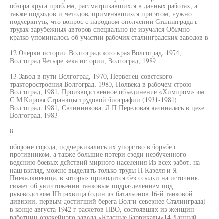
обзора круга проблем, рассматривавшихся в данных работах, а
также подходов и методов, применявшихся при этом, нужно
подчеркнуть, что вопрос о народном ополчении Сталинграда в
трудах зарубежных авторов специально не изучался Обычно
кратко упоминалось об участии рабочих сталинградских заводов в
12 Очерки истории Волгоградского края Волгоград, 1974,
Волгоград Четыре века истории, Волгоград, 1989
13 Завод в пути Волгоград, 1970, Первенец советского
тракторостроения Волгоград, 1980, Полвека в рабочем строю
Волгоград, 1981, Производственное объединение «Химпром» им
С М Кирова Страницы трудовой биографии (1931-1981)
Волгоград, 1981, Овчинникова, Л П Передовая начиналась в цехе
Волгоград, 1983
8
обороне города, подчеркивались их упорство в борьбе с
противником, а также большие потери среди необученного
ведению боевых действий мирного населения Из всех работ, на
наш взгляд, можно выделить только труды П Кареля и Я
Пиекалкиевица, в которых приводится без ссылки на источник,
сюжет об уничтожении танковым подразделением под
руководством Штрахвица (один из батальонов 16-й танковой
дивизии, первым достигший берега Волги севернее Сталинграда)
в конце августа 1942 г расчетов ПВО, состоявших из женщин -
работниц оружейного завода «Красные Баррикады»14 Данный