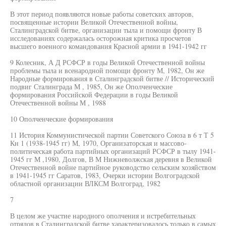
В этот период появляются новые работы советских авторов,
посвященные истории Великой Отечественной войны,
Сталинградской битве, организации тыла и помощи фронту В
исследованиях содержалась осторожная критика просчетов
высшего военного командования Красной армии в 1941-1942 гг
9 Колесник, А Д РСФСР в годы Великой Отечественной войны
проблемы тыла и всенародной помощи фронту М, 1982, Он же
Народные формирования в Сталинградской битве // Исторический
подвиг Сталинграда М , 1985, Он же Ополченческие
формирования Российской Федерации в годы Великой
Отечественной войны М , 1988
10 Ополченческие формирования
11 История Коммунистической партии Советского Союза в 6 т Т 5
Кн 1 (1938-1945 гг) М, 1970, Организаторская и массово-
политическая работа партийных организаций РСФСР в тылу 1941-
1945 гг М ,1980, Долгов, В М Нижневолжская деревня в Великой
Отечественной войне партийное руководство сельским хозяйством
в 1941-1945 гг Саратов, 1983, Очерки истории Волгоградской
областной организации ВЛКСМ Волгоград, 1982
7
В целом же участие народного ополчения и истребительных
отрядов в Сталинградской битве характеризовалось только в самых