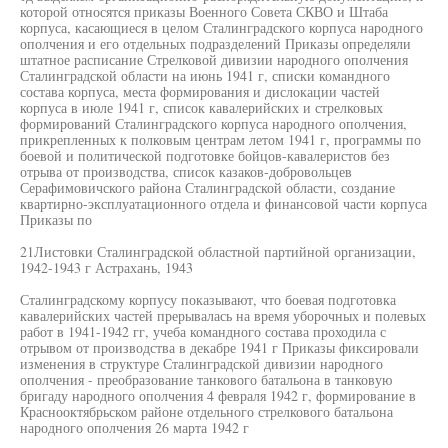
которой относятся приказы Военного Совета СКВО и Штаба
корпуса, касающиеся в целом Сталинградского корпуса народного
ополчения и его отдельных подразделений Приказы определяли
штатное расписание Стрелковой дивизии народного ополчения
Сталинградской области на июнь 1941 г, списки командного
состава корпуса, места формирования и дислокации частей
корпуса в июле 1941 г, список кавалерийских и стрелковых
формирований Сталинградского корпуса народного ополчения,
прикрепленных к полковым центрам летом 1941 г, программы по
боевой и политической подготовке бойцов-кавалеристов без
отрыва от производства, список казаков-добровольцев
Серафимовичского района Сталинградской области, создание
квартирно-эксплуатационного отдела и финансовой части корпуса
Приказы по
21Листовки Сталинградской областной партийной организации,
1942-1943 г Астрахань, 1943
Сталинградскому корпусу показывают, что боевая подготовка
кавалерийских частей прерывалась на время уборочных и полевых
работ в 1941-1942 гг, учеба командного состава проходила с
отрывом от производства в декабре 1941 г Приказы фиксировали
изменения в структуре Сталинградской дивизии народного
ополчения - преобразование танкового батальона в танковую
бригаду народного ополчения 4 февраля 1942 г, формирование в
Краснооктябрьском районе отдельного стрелкового батальона
народного ополчения 26 марта 1942 г