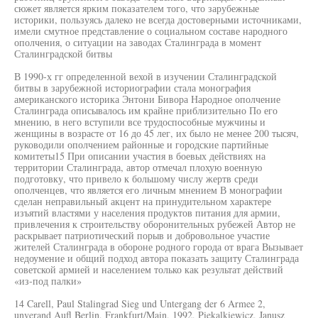
сюжет является ярким показателем того, что зарубежные
историки, пользуясь далеко не всегда достоверными источниками,
имели смутное представление о социальном составе народного
ополчения, о ситуации на заводах Сталинграда в момент
Сталинградской битвы
В 1990-х гг определенной вехой в изучении Сталинградской
битвы в зарубежной историографии стала монография
американского историка Энтони Бивора Народное ополчение
Сталинграда описывалось им крайне приблизительно По его
мнению, в него вступили все трудоспособные мужчины и
женщины в возрасте от 16 до 45 лег, их было не менее 200 тысяч,
руководили ополчением районные и городские партийные
комитеты15 При описании участия в боевых действиях на
территории Сталинграда, автор отмечал плохую военную
подготовку, что привело к большому числу жертв среди
ополченцев, что является его личным мнением В монографии
сделан неправильный акцент на принудительном характере
изъятий властями у населения продуктов питания для армии,
привлечения к строительству оборонительных рубежей Автор не
раскрывает патриотический порыв и добровольное участие
жителей Сталинграда в обороне родного города от врага Вызывает
недоумение и общий подход автора показать защиту Сталинграда
советской армией и населением только как результат действий
«из-под палки»
14 Carell, Paul Stalingrad Sieg und Untergang der 6 Armee 2,
unverand Aufl Berlin, Frankfurt/Main, 1992, Piekalkiewicz, Janusz