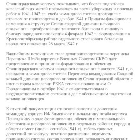
Сталинградскому корпусу показывают, что боевая подготовка
кавалерийских частей прерывалась на время уборочных и полевых
работ в 1941-1942 гг, учеба командного состава проходила с
отрывом от производства в декабре 1941 г Приказы фиксировали
изменения в структуре Сталинградской дивизии народного
ополчения - преобразование танкового батальона в танковую
бригаду народного ополчения 4 февраля 1942 г, формирование в
Краснооктябрьском районе отдельного стрелкового батальона
народного ополчения 26 марта 1942 г
Важнейшим источником стала делопроизводственная переписка
Переписка Штаба корпуса с Военным Советом СКВО дает
представление о принципах формирования и обучения
Сталинградского корпуса народного ополчения в августе 1941 г, о
назначении командного состава Переписка командования Сводной
казачьей дивизии народного ополчения Сталинградской области с
инспектором кавалерии РККА генерал-полковником О
Городовиковым в октябре 1941 г свидетельствовала о
неудовлетворительном состоянии дел с обеспечением подготовки
казаков-ополченцев
К отчетной документации относятся рапорты и донесения
командиру корпуса ИФ Зименкову и начальнику штаба корпуса
Пененджику о ходе формирования, обучения и материального
обеспечения народного ополчения в отдельных районах города и
области с мест (июль - сентябрь 1941 г), табель срочных
донесений по корпусу, штатное расписание, ведомость
подвижного состава, состав вооружения, ведомость оптических