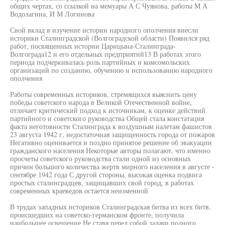
общих чертах, со ссылкой на мемуары А С Чуянова, работы М А
Водолагина, И М Логинова
Свой вклад в изучение истории народного ополчения внесли
историки Сталинградской (Волгоградской области) Появился ряд
работ, посвященных истории Царицына-Сталинграда-
Волгограда12 и его отдельных предприятий13 В работах этого
периода подчеркивалась роль партийных и комсомольских
организаций по созданию, обучению и использованию народного
ополчения
Работы современных историков, стремящихся выяснить цену
победы советского народа в Великой Отечественной войне,
отличает критический подход к источникам, к оценке действий
партийного и советского руководства Общей стала констатация
факта неготовности Сталинграда к воздушным налетам фашистов
23 августа 1942 г, недостаточная защищенность города от пожаров
Негативно оценивается и поздно принятое решение об эвакуации
гражданского населения Некоторые авторы полагают, что именно
просчеты советского руководства стали одной из основных
причин большого количества жертв мирного населения в августе -
сентябре 1942 года С другой стороны, высокая оценка подвига
простых сталинградцев, защищавших свой город, в работах
современных краеведов остается неизменной
В трудах западных историков Сталинградская битва из всех битв,
происшедших на советско-германском фронте, получила
наибольшее освещение Не ставя перед собой задачи полного