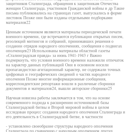
защитников Сталинграда, обращения к защитникам Отечества
женщин Сталинграда, участников Гражданской войны и др Такие
письма публиковались на страницах газет, выпускались в форме
листовок Позже они были изданы отдельными подборками
материалов22
Ценным источником являются материалы периодической печати
военного времени, где встречаются публикации открытых писем,
резолюций митингов и собраний, принимавших решения о
создании отрядов народного ополчениях, сообщения о подвигах
ополченцев23 Использованы материалы областной газеты
«Сталинградская правда» за июнь 1941-1943 г Важно
подчеркнуть, что условия военного времени наложили отпечаток
на характер данных публикаций Они в основном носили
пропагандистско-агитационный характер, не содержали точных
цифровых и географических сведений о частях народного
ополчения Позже многие информационные сообщения,
корреспондентские репортажи вошли в различные сборники
документов и материалов24, вышли авторские сборники25
Научная новизна работы заключается в том, что на основе
современного подхода к расширению источниковой базы
Сталинградской битвы и Второй мировой войны в целом
исследован процесс создания народного ополчения Сталинграда и
его деятельность в Сталинградской битве, в частности
- установлено своеобразие структуры народного ополчения
Сталинграда по сравнению с народным ополчением других