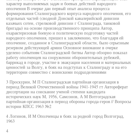
характер выполняемых задач и боевых действий народного
ополчения В очерке дан первый опыт анализа процесса
формирования Сталинградского корпуса народного ополчения, его
отдельных частей (сводной Донской кавалерийской дивизии
казачьих сотен, стрелковой дивизии г Сталинграда, танковой
бригады) на основе производственного принципа Автор,
охарактеризовав боевую и политическую подготовку частей
народного ополчения, пришел к заключению, что благодаря ей
ополчение, созданное в Сталинградской области, было серьезным
резервом действующей армии Основное внимание в очерке
уделено событиям Сталинградской битвы Автор обзорно показал
работу ополченцев на сооружении оборонительных рубежей,
баррикад в городе, участие в эвакуации населения и материальных
ценностей за Волгу, в боях на подступах к Сталинграду и на его
территории совместно с воинскими подразделениями
3 Проскурин, М П Сталинградская партийная организация в
период Великой Отечественной войны 1941-1945 гт Автореферат
диссертации на соискание ученой степени кандидата
исторических наук М, 1956, Самсонов, А М Вотгоградская
партийная-организация в период обороны города-героя // Вопросы
истории КПСС 1963 №2
4 Логинов, И М Ополченцы в боях за родной город Волгоград,
1963
4