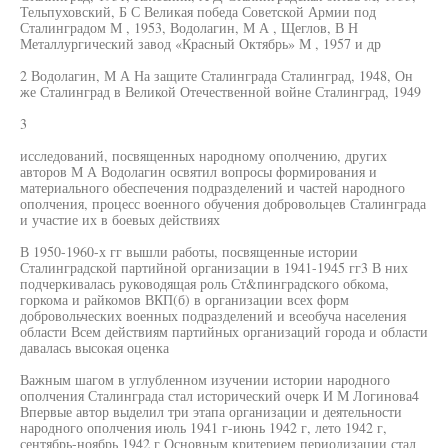
Тельпуховский, Б С Великая победа Советской Армии под
Сталинградом М , 1953, Водолагин, М А , Щеглов, В Н
Металлургический завод «Красный Октябрь» М , 1957 и др
2 Водолагин, М А На защите Сталинграда Сталинград, 1948, Он
же Сталинград в Великой Отечественной войне Сталинград, 1949
3
исследований, посвященных народному ополчению, других
авторов М А Водолагин освятил вопросы формирования и
материального обеспечения подразделений и частей народного
ополчения, процесс военного обучения добровольцев Сталинграда
и участие их в боевых действиях
В 1950-1960-х гг вышли работы, посвященные истории
Сталинградской партийной организации в 1941-1945 гг3 В них
подчеркивалась руководящая роль Ст&пинградского обкома,
горкома и райкомов ВКП(б) в организации всех форм
добровольческих военных подразделений и всеобуча населения
области Всем действиям партийных организаций города и области
давалась высокая оценка
Важным шагом в углубленном изучении истории народного
ополчения Сталинграда стал исторический очерк И М Логинова4
Впервые автор выделил три этапа организации и деятельности
народного ополчения июль 1941 г-июнь 1942 г, лето 1942 г,
сентябрь-ноябрь 1942 г Основным критерием периодизации стал