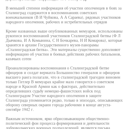
В меньшей степени информация об участии ополченцев в боях за
Сталинград содержится в воспоминаниях советских
военачальников (В И Чуйкова, А А Сараева), рядовых участников
народного ополчения, рабочих и истребительных отрядов
Кроме названных выше опубликованных мемуаров, использованы
рукописи воспоминаний участников Сталинградской битвы (Ф Л
Дьячкова, И А Комынина, С Н Бочкарева, Н И Комарова), которые
хранятся в архиве Государственного музея-панорамы
«Сталинградская битва». Эти материалы существенно дополняют
информацию об участии в боевых действиях рабочих батальонов,
казачьих сотен
Проанализированы воспоминания о Сталинградской битве
офицеров и солдат вермахта Большинство генералов и офицеров
высшего ранга полагали, что в сталинградской трагедии виновен
только Гитлер В мемуарах крайне мало говорится о советском
народе и Красной Армии как о факторах, действительно
определивших судьбу немецко-фашистских войск под
Сталинградом Участие народного ополчения в защите
Сталинграда упоминается редко, только в эпизодах, описывающих
оборону северных окраин города рабочими в конце августа-
сентябре 1942 г.
Важным источником, ярко обрисовывающим общественно-
политический фон процесса формирования и деятельности
добровольческих военных подразделений, являются письма