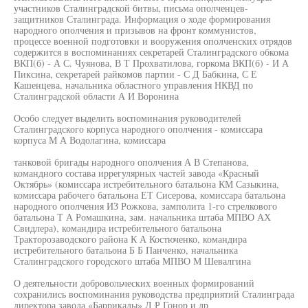
участников Сталинградской битвы, письма ополченцев-
защитников Сталинграда. Информация о ходе формирования
народного ополчения и призывов на фронт коммунистов,
процессе военной подготовки и вооружения ополченских отрядов
содержится в воспоминаниях секретарей Сталинградского обкома
ВКП(б) - А С. Чуянова, В Т Прохватилова, горкома ВКП(б) - И А
Пиксина, секретарей райкомов партии - С Д Бабкина, С Е
Кашенцева, начальника областного управления НКВД по
Сталинградской области А И Воронина
Особо следует выделить воспоминания руководителей
Сталинградского корпуса народного ополчения - комиссара
корпуса М А Водолагина, комиссара
танковой бригады народного ополчения А В Степанова,
командного состава иррегулярных частей завода «Красный
Октябрь» (комиссара истребительного батальона КМ Сазыкина,
комиссара рабочего батальона ЕТ Сисерова, комиссара батальона
народного ополчения ИЗ Рожкова, замполита 1-го стрелкового
батальона Т А Ромашкина, зам. начальника штаба МПВО АХ
Свидлера), командира истребительного батальона
Тракторозаводского района К А Костюченко, командира
истребительного батальона Б Б Панченко, начальника
Сталинградского городского штаба МПВО М Шевалгина
О деятельности добровольческих военных формирований
сохранились воспоминания руководства предприятий Сталинграда
директора завода «Баррикады» Л Р Гонор и др