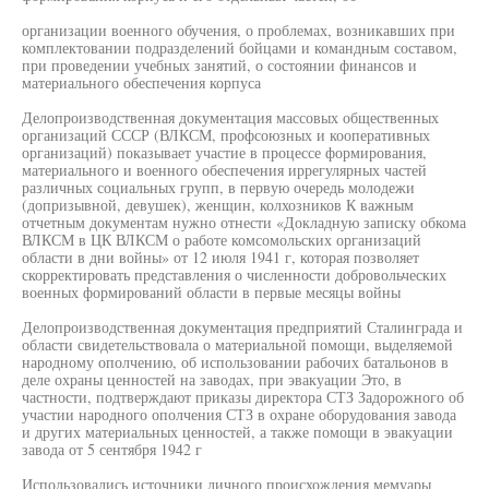
организации военного обучения, о проблемах, возникавших при
комплектовании подразделений бойцами и командным составом,
при проведении учебных занятий, о состоянии финансов и
материального обеспечения корпуса
Делопроизводственная документация массовых общественных
организаций СССР (ВЛКСМ, профсоюзных и кооперативных
организаций) показывает участие в процессе формирования,
материального и военного обеспечения иррегулярных частей
различных социальных групп, в первую очередь молодежи
(допризывной, девушек), женщин, колхозников К важным
отчетным документам нужно отнести «Докладную записку обкома
ВЛКСМ в ЦК ВЛКСМ о работе комсомольских организаций
области в дни войны» от 12 июля 1941 г, которая позволяет
скорректировать представления о численности добровольческих
военных формирований области в первые месяцы войны
Делопроизводственная документация предприятий Сталинграда и
области свидетельствовала о материальной помощи, выделяемой
народному ополчению, об использовании рабочих батальонов в
деле охраны ценностей на заводах, при эвакуации Это, в
частности, подтверждают приказы директора СТЗ Задорожного об
участии народного ополчения СТЗ в охране оборудования завода
и других материальных ценностей, а также помощи в эвакуации
завода от 5 сентября 1942 г
Использовались источники личного происхождения мемуары