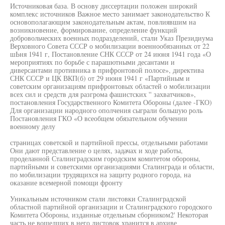
Источниковая база. В основу диссертации положен широкий
комплекс источников Важное место занимает законодательство К
основополагающим законодательным актам, повлиявшим на
возникновение, формирование, определение функций
добровольческих военных подразделений, стали Указ Президиума
Верховного Совета СССР о мобилизации военнообязанных от 22
шЬня 1941 г, Постановление СНК СССР от 24 июня 1941 года «О
мероприятиях по борьбе с парашютными десантами и
диверсантами противника в прифронтовой полосе», директива
СНК СССР и ЦК ВКП(б) от 29 июня 1941 г «Партийным и
советским организациям прифронтовых областей о мобилизации
всех сил и средств для разгрома фашистских '' захватчиков»,
постановления Государственного Комитета Обороны (далее -ГКО)
Для организации народного ополчения сыграли большую роль
Постановления ГКО «О всеобщем обязательном обучении
военному делу
страницах советской и партийной прессы, отдельными работами
Они дают представление о целях, задачах и ходе работы,
проделанной Сталинградским городским комитетом обороны,
партийными и советскими организациями Сталинграда и области,
по мобилизации трудящихся на защиту родного города, на
оказание всемерной помощи фронту
Уникальным источником стали листовки Сталинградской
областной партийной организации и Сталинградского городского
Комитета Обороны, изданные отдельным сборником2' Некоторая
часть не вошедших в него листовок хранится в архиве