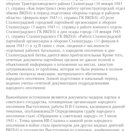
обороне Тракторозаводского района Сталинграда (18 января 1943
г), справка «Как перестроил свою работу оргинструкторский отдел
обкома ВКП(б) в период подготовки обороны города и районов
области» (февраль-март 1943 г); справка ГК ВКП(б) «О роли
Сталинградской городской партийной организации в обороне
Сталинграда» (3 марта 1943 г), справка о работе военного отдела
Сталинградского ГК ВКП(б) в дни осады города (18 января 1943
г), справка Сталинградского ГК ВКП(б) «Работа Сталинградской
партийной организации в обороне Сталинграда» (11 февраля-6
июля 1943 г) и тд В связи с этим, сведения о численности
отдельных рабочих батальонах, о народном ополчении в дни
Сталинградской битвы даются явно приблизительные Кроме того,
отчетные документы партийных органов не давали полной и
объективной информации о положении на местах, зачастую
затушевывались те проблемы, которые не были решены в полном
объеме (вопросы эвакуации, материального обеспечения
народного ополчения, боевой подготовки в начальный период,
ведение учетно-отчетной документации подразделениями
народного ополчения)
Важнейшим источником являются документы чидеров партии и
советского государства, посвященные организации народного
ополчения Выступления, работы И В Сталина, касающиеся данной
тематики, опубликованы20 Определяющим судьбу народного
ополчения стало «Обращение к советскому народу» от 3 июля
1941 г. Точка зрения ИВ Сталина о важной роли народного
ополчения в войне стала ориентиром для других видных деятелей
ВКП(б) и государства Выступления на пленумах, конференциях, в