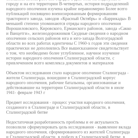
городу и на его территории В-четвертых, история подразделений
народного ополчения изучена крайне неравномерно Более всего
публикаций посвящено военизированным формированиям
тракторного завода, заводов «Красный Октябрь» и «Баррикады» В
меньшей степени упоминаются отряды народного ополчения
Ворошиловского, Кировского, Ерманского районов, завода «Сакко
и Ванцетги», железнодорожников Скудные сведения о народном
ополчении сельских районов юга и юго-запада Волгоградской
области во всех работах идентичны С 1960-х годов эти сведения
практически не дополнялись Все вышесказанное свидетельствует
о том, что необходимо более углубленное, научное изучение
истории народного ополчения Сталинградской области, с
привлечением всего комплекса документов и материалов
Объектом исследования стало народное ополчение Сталинграда -
жители Сталинграда, вошедшие в Сталинградский корпус
народного ополчения, рабочие батальоны, организованные и
действовавшие на территории Сталинградской области в июле
1941- феврале 1943 г
Предмет исследования - процесс участия народного ополчения,
созданного в Сталинграде и Сталинградской области, в
Сталинградской битве
Недостаточная разработанность проблемы и ее актуальность
позволили сформулировать цель исследования - выявление вклада
народного ополчения, сформированного из жителей Сталинграда
и Сталинградской области, в победу в Сталинградской битве, в