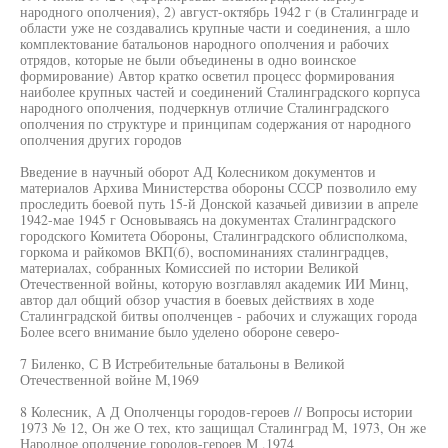
народного ополчения), 2) август-октябрь 1942 г (в Сталинграде и
области уже не создавались крупные части и соединения, а шло
комплектование батальонов народного ополчения и рабочих
отрядов, которые не были объединены в одно воинское
формирование) Автор кратко осветил процесс формирования
наиболее крупных частей и соединений Сталинградского корпуса
народного ополчения, подчеркнув отличие Сталинградского
ополчения по структуре и принципам содержания от народного
ополчения других городов
Введение в научный оборот АД Колесником документов и
материалов Архива Министерства обороны СССР позволило ему
проследить боевой путь 15-й Донской казачьей дивизии в апреле
1942-мае 1945 г Основываясь на документах Сталинградского
городского Комитета Обороны, Сталинградского облисполкома,
горкома и райкомов ВКП(б), воспоминаниях сталинградцев,
материалах, собранных Комиссией по истории Великой
Отечественной войны, которую возглавлял академик ИИ Минц,
автор дал общий обзор участия в боевых действиях в ходе
Сталинградской битвы ополченцев - рабочих и служащих города
Более всего внимание было уделено обороне северо-
7 Биленко, С В Истребительные батальоны в Великой
Отечественной войне М,1969
8 Колесник, А Д Ополченцы городов-героев // Вопросы истории
1973 № 12, Он же О тех, кто защищал Сталинград М, 1973, Он же
Народное ополчение городов-героев М ,1974