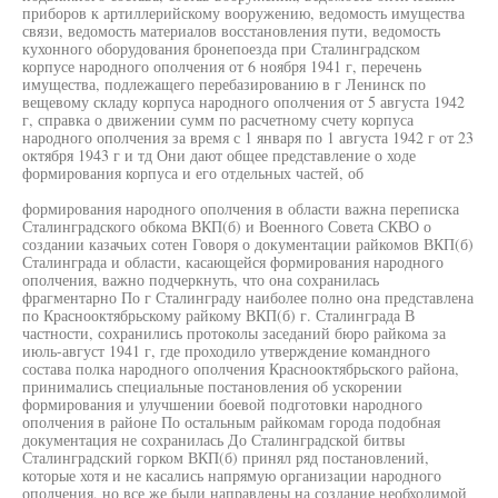
приборов к артиллерийскому вооружению, ведомость имущества
связи, ведомость материалов восстановления пути, ведомость
кухонного оборудования бронепоезда при Сталинградском
корпусе народного ополчения от 6 ноября 1941 г, перечень
имущества, подлежащего перебазированию в г Ленинск по
вещевому складу корпуса народного ополчения от 5 августа 1942
г, справка о движении сумм по расчетному счету корпуса
народного ополчения за время с 1 января по 1 августа 1942 г от 23
октября 1943 г и тд Они дают общее представление о ходе
формирования корпуса и его отдельных частей, об
формирования народного ополчения в области важна переписка
Сталинградского обкома ВКП(б) и Военного Совета СКВО о
создании казачьих сотен Говоря о документации райкомов ВКП(б)
Сталинграда и области, касающейся формирования народного
ополчения, важно подчеркнуть, что она сохранилась
фрагментарно По г Сталинграду наиболее полно она представлена
по Краснооктябрьскому райкому ВКП(б) г. Сталинграда В
частности, сохранились протоколы заседаний бюро райкома за
июль-август 1941 г, где проходило утверждение командного
состава полка народного ополчения Краснооктябрьского района,
принимались специальные постановления об ускорении
формирования и улучшении боевой подготовки народного
ополчения в районе По остальным райкомам города подобная
документация не сохранилась До Сталинградской битвы
Сталинградский горком ВКП(б) принял ряд постановлений,
которые хотя и не касались напрямую организации народного
ополчения, но все же были направлены на создание необходимой