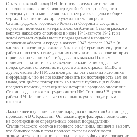
Отмечая важный вклад ИМ Логинова в изучение истории
народного ополчения Сталинградской области, необходимо
подчеркнуть, что многие вопросы в очерке освещены в общих
чертах В частности, автор не уделил внимания роли
Сталинградского городского Комитета Обороны в создании,
обучении, военном и материальном снабжении Сталинградского
корпуса народного ополчения в июне 1941-августе 1942 г; не
ясной остается судьба многих подразделений народного
ополчения области и города в августе 1942-феврале 1943 г (в
частности, железнодорожного батальона) Серьезным упущением
работы стало отсутствие указания источников, на основе которых
строилось описание событий, делались выводы В очерке
приведены статистические сведения о количестве отдельных
подразделений ополчения, истребительных отрядов, МПВО и
других частей Но И М Логинов дал их без указания источника
информации, что не позволяет оценить их достоверность Тем не
менее, эти цифры повторялись во многих публикациях более
позднего времени, посвященных истории народного ополчения
Сталинграда, а также в трудах самого ИМ Логинова5 В целом
работа ИМ Логинова является ценным научно-популярным
очерком
Дальнейшее изучение истории народного ополчения Сталинграда
продолжил В С Красавин. Он, анализируя факторы, повлиявшие
на формирование определенных боевых подразделений
Сталинградского корпуса народного ополчения, пришел к выводу,
что большую роль в этом процессе сыграли особенности
экономического развития региона, его географическое положение