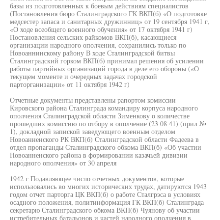
базы из подготовленных к боевым действиям специалистов
(Постановления бюро Сталинградского ГК ВКП(б) «О подготовке
медсестер запаса и санитарных дружинниц» от 19 сентября 1941 г,
«О ходе всеобщего военного обучения» от 17 октября 1941 г)
Постановления сельских райкомов ВКП(б), касающиеся
организации народного ополчения, сохранились только по
Новоаннинскому району В ходе Сталинградской битвы
Сталинградский горком ВКП(б) принимал решения об усилении
работы партийных организаций города в деле его обороны («О
текущем моменте и очередных задачах городской
парторганизации» от 11 октября 1942 г)
Отчетные документы представлены рапортом комиссии
Кировского района Сталинграда командиру корпуса народного
ополчения Сталинградской области Зименкову о количестве
прошедших комиссию по отбору в ополчение (23 08 41) (прил №
1), докладной запиской заведующего военным отделом
Новоанненского РК ВКП(б) Сталинградской области Фадеева в
отдел пропаганды Сталинградского обкома ВКП(б) «Об участии
Новоанненского района в формировании казачьей дивизии
народного ополчения» от 30 апреля
1942 г Подавляющее число отчетных документов, которые
использовались во многих исторических трудах, датируются 1943
годом отчет парторга ЦК ВКП(б) о работе Сталгрэса в условиях
осадного положения, политинформация ГК ВКП(б) Сталинграда
секретарю Сталинградского обкома ВКП(б) Чуянову об участии
истребительных батальонов и частей народного ополчения в