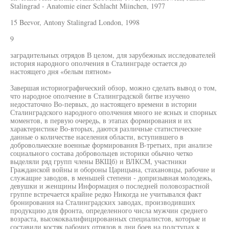
Stalingrad - Anatomie einer Schlacht Miinchen, 1977
15 Beevor, Antony Stalingrad London, 1998
9
заградительных отрядов В целом, для зарубежных исследователей
история народного ополчения в Сталинграде остается до
настоящего дня «белым пятном»
Завершая историографический обзор, можно сделать вывод о том,
что народное ополчение в Сталинградской битве изучено
недостаточно Во-первых, до настоящего времени в истории
Сталинградского народного ополчения много не ясных и спорных
моментов, в первую очередь, в этапах формирования и их
характеристике Во-вторых, даются различные статистические
данные о количестве населения области, вступившего в
добровольческие военные формирования В-третьих, при анализе
социального состава добровольцев историки обычно четко
выделяли ряд групп члены ВКЩб) и ВЛКСМ, участники
Гражданской войны и обороны Царицына, стахановцы, рабочие и
служащие заводов, в меньшей степени - допризывная молодежь,
девушки и женщины Информация о последней половозрастной
группе встречается крайне редко Никогда не учитывался факт
бронирования на Сталинградских заводах, производивших
продукцию для фронта, определенного числа мужчин среднего
возраста, высококвалифицированных специалистов, которые и
составили костяк рабочих отрядов в дни боев на подступах к