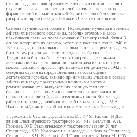
Сталинграда, не стали предметом специального комплексного
изучения Исследование истории добровольческих военных
формирований в Сталинградской битве позволит более широко
раскрыть историю победы в Великой Отечественной войне
Степень изученности проблемы. Исследование участия в военных
действиях народного ополчения, рабочих отрядов началось
практически сразу же после окончания Сталинградской битвы В
основе исторических очерков, которые выходили в конце 1940-х -
1950-х годах, использовались воспоминания о защите города Это
были мемуары, статьи в газетах, отдельные брошюры1
Традиционной в них была констатация решающего вклада
добровольческих формирований Сталинграда в его защиту в
момент танкового прорыва противника в конце августа 1942 г к
северным окраинам города Была дана высокая оценка
деятельности горожан, активно принимавших участие в боевых
действиях наряду с регулярными воинскими частями,
ремонтировавших и выпускавших военную технику и
боеприпасы, спасавших мирное население и материальные
ценности предприятий, организуя эвакуацию за Волгу Среди
работ этого периода необходимо особо выделить труды М А
Водолагина2, фактический материал которых стал базовым для
1 Гроссман, В Сталинградская битва М , 1946, Пешкин, И Две
жизни Сталинградского тракторного М, 1947, Ветлугин, А П,
Грозный, Ю Б Сталинградскому тракторному заводу 20 лет
Сталинград, 1950, Комсомольцы и молодежь в боях за Сталинград
Сталинград, 1951, Колесник, А Д Сталинградская битва М, 1953,