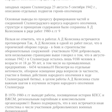
западных окраин Сталинграда 23 августа-5 сентября 1942 г.,
описанию отдельных подвигов героев-ополченцев
Основные выводы по процессу формирования частей и
соединений Сталинградского корпуса народного ополчения,
структуре и принципам содержания были сохранены А Д
Колесником в ряде работ 1980-х гг 9
Нельзя не отметить, что в работах А Д Колесника встречаются
противоречия Так, А Д Колесник в одной из работ писал, что в
героической обороне города - в боях и строительстве
оборонительных сооружений -участвовало 9260 добровольцев,
хотя несколькими страницами выше говорил о том, что в августе-
осенью 1942 г в Сталинграде осталось лишь 9188 человек в
возрасте от 18 до 50 лет, в том числе на промышленных
предприятиях - 6434 человека10 Несмотря на отдельные
неточности, обзорное освещение ряда вопросов (в частности,
участие в боевых действиях народного ополчения в ходе
Сталинградской битвы), в целом работы А Д Колесника стали
важным шагом в изучении истории народного ополчения
Сталинграда
В 1970-1980-х гг выходят работы, посвященные истории КПСС и
ВЖСМ, региональным партийным и комсомольским
организациям11 Важно подчеркнуть, что в них встречается иная
статистика о числе участников добровольческих военных
формирований