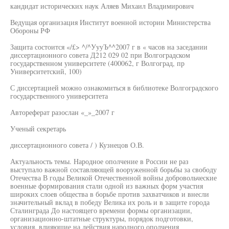
кандидат исторических наук Аляев Михаил Владимирович
Ведущая организация Институт военной истории Министерства
Обороны РФ
Защита состоится «/£> ^/^УууЪ^^2007 г в « часов на заседании
диссертационного совета Д212 029 02 при Волгоградском
государственном университете (400062, г Волгоград, пр
Университетский, 100)
С диссертацией можно ознакомиться в библиотеке Волгоградского
государственного университета
Автореферат разослан «_»_2007 г
Ученый секретарь
диссертационного совета / ) Кузнецов О.В.
Актуальность темы. Народное ополчение в России не раз
выступало важной составляющей вооруженной борьбы за свободу
Отечества В годы Великой Отечественной войны добровольческие
военные формирования стали одной из важных форм участия
широких слоев общества в борьбе против захватчиков и внесли
значительный вклад в победу Велика их роль и в защите города
Сталинграда До настоящего времени формы организации,
организационно-штатные структуры, порядок подготовки,
условия, влияющие на действия народного ополчения