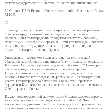
печати государственной и партийной элиты публиковались на
20 Сталин, ИВ О Великой Отечественной войне Советского Союза
М,1952
16
страницах советской и партийной прессы, отдельными работами
Они дают представление о целях, задачах и ходе работы,
проделанной Сталинградским городским комитетом обороны,
партийными и советскими организациями Сталинграда и области,
по мобилизации трудящихся на защиту родного города, на
оказание всемерной помощи фронту
Уникальным источником стали листовки Сталинградской
областной партийной организации и Сталинградского городского
Комитета Обороны, изданные отдельным сборником2' Некоторая
часть не вошедших в него листовок хранится в архиве
Государственного музея-панорамы «Сталинградская битва»
Листовки позволяют представить формы ведения агитационной
работы Сталинградского обкома ВКП(б) и Сталинградского
городского Комитета Обороны с населением на различных этапах
Сталинградской битвы
В делопроизводственной документации Сталинградского корпуса
народного ополчения и его отдельных частей - 15-й Донской
кавалерийской дивизии, 1-й Стрелковой дивизии, бронепоезда и
тд выделяем организационно-распорядительную документацию, к