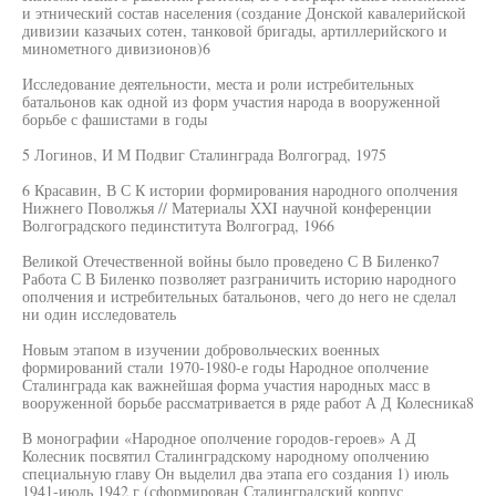
и этнический состав населения (создание Донской кавалерийской
дивизии казачьих сотен, танковой бригады, артиллерийского и
минометного дивизионов)6
Исследование деятельности, места и роли истребительных
батальонов как одной из форм участия народа в вооруженной
борьбе с фашистами в годы
5 Логинов, И М Подвиг Сталинграда Волгоград, 1975
6 Красавин, В С К истории формирования народного ополчения
Нижнего Поволжья // Материалы XXI научной конференции
Волгоградского пединститута Волгоград, 1966
Великой Отечественной войны было проведено С В Биленко7
Работа С В Биленко позволяет разграничить историю народного
ополчения и истребительных батальонов, чего до него не сделал
ни один исследователь
Новым этапом в изучении добровольческих военных
формирований стали 1970-1980-е годы Народное ополчение
Сталинграда как важнейшая форма участия народных масс в
вооруженной борьбе рассматривается в ряде работ А Д Колесника8
В монографии «Народное ополчение городов-героев» А Д
Колесник посвятил Сталинградскому народному ополчению
специальную главу Он выделил два этапа его создания 1) июль
1941-июль 1942 г (сформирован Сталинградский корпус