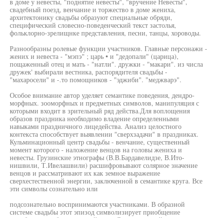
в доме у невесты, "поднятие невесты", "вручение Невесты",
свадебный поезд, венчание и торжество в доме жениха,
архитектонику свадьбы образуют специальные обряди,
специфический словесно-поведенческий текст застолья,
фольклорно-зрелищнке представления, песни, танцы, хороводы.
Разнообразны ролевые функции участников. Главные персонажи -
жених и невеста - "мэпэ" ; царь • и "дедопали" (царица),
пощаженный отец и мать - "натли". дружки - "макари". из числа
дружек' выбирали вестника, распорядителя свадьбы -
"махаросели" и -.то помощников - "эджиби". "меджварэ".
Особое внимание автор уделяет семантике поведения, дендро-
морфных. зооморфных и предметных символов, манипуляция с
которыми входит в зрительный ряд действа.Для воплощения
образов праздника необходимо владение определенными
навыками праздничного лицедейства. Анализ целостного
контекста способствует выявлении "сверхзадачи" в праздниках.
Кульминационный центр свадьбы - венчание, существенный
момент которого - наложение венцов на головы жениха и
невесты. Грузинские этнографы (В.В.Бардавелидзе, В.Ито-
нишвили, Т.Ивелашвили) расшифровывают солярное значение
венцов и рассматривают их как земное выражение
сверхестественной энергии, заключенной в семантике круга. Все
эти символы сознательно или
подсознательно воспринимаются участниками. В образной
системе свадьбы этот эпизод символизирует приобщение