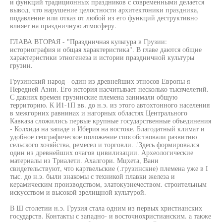
и функций традиционных праздников с современными делается
вывод, что нарушение целостности архитектоники праздника,
подавление или отказ от любой из его функций деструктивно
влияет на праздничную атмосферу.
ГЛАВА ВТОРАЯ - "Праздничная культура в Грузии:
историография и общая характеристика". В главе даются общие
характеристики этногенеза и истории праздничной культуры
грузин.
Грузинский народ - один из древнейших этносов Европы я
Передней Азии. Его история насчитывает несколько тысячелетий.
С давних времен грузинские племена занимали общую
территорию. К И1-1П вв. до н.э. из этого автохтонного населения
в межгорних равнинах и нагорных областях Центрального
Кавказа сложились первые крупные государственные объединения
- Колхида на западе и Иберия на востоке. Благодатный климат и
удобное географическое положение способствовали развитию
сельского хозяйства, ремесел и торговли. .'Здесь формировался
один из древнейших очагов цивилизации. Археологические
материалы из Триалети. Ахалгори. Мцхета, Вани
свидетельствуют, что картвельские (.грузинские) племена уже в I
тыс. до н.э. были знакомы с техникой плавки железа и
керамическим производством, златокузнечеством. строительным
искусством и высокой зрелищной культурой.
В Ш столетии н.э. Грузия стала одним из первых христианских
государств. Контакты с западно- и восточнохристианским. а также