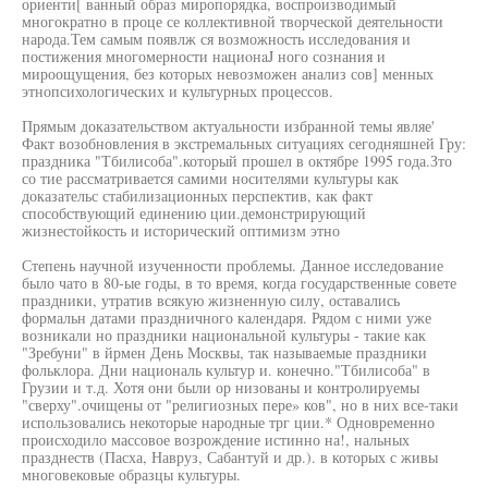
ориенти[ ванный образ миропорядка, воспроизводимый
многократно в проце се коллективной творческой деятельности
народа.Тем самым появлж ся возможность исследования и
постижения многомерности нaциoнaJ ного сознания и
мироощущения, без которых невозможен анализ сов] менных
этнопсихологических и культурных процессов.
Прямым доказательством актуальности избранной темы являе'
Факт возобновления в экстремальных ситуациях сегодняшней Гру:
праздника "Тбилисоба".который прошел в октябре 1995 года.Зто
со тие рассматривается самими носителями культуры как
доказательс стабилизационных перспектив, как факт
способствующий единению ции.демонстрирующий
жизнестойкость и исторический оптимизм этно
Степень научной изученности проблемы. Данное исследование
было чато в 80-ые годы, в то время, когда государственные совете
праздники, утратив всякую жизненную силу, оставались
формальн датами праздничного календаря. Рядом с ними уже
возникали но праздники национальной культуры - такие как
"Зребуни" в йрмен День Москвы, так называемые праздники
фольклора. Дни националь культур и. конечно."Тбилисоба" в
Грузии и т.д. Хотя они были ор низованы и контролируемы
"сверху".очищены от "религиозных пере» ков", но в них все-таки
использовались некоторые народные трг ции.* Одновременно
происходило массовое возрождение истинно на!, нальных
празднеств (Пасха, Навруз, Сабантуй и др.). в которых с живы
многовековые образцы культуры.