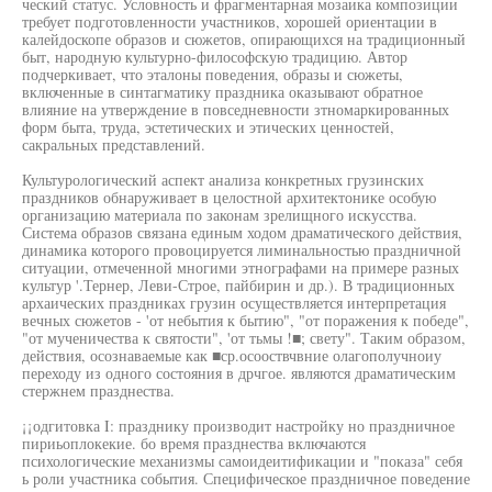
ческий статус. Условность и фрагментарная мозаика композиции
требует подготовленности участников, хорошей ориентации в
калейдоскопе образов и сюжетов, опирающихся на традиционный
быт, народную культурно-философскую традицию. Автор
подчеркивает, что эталоны поведения, образы и сюжеты,
включенные в синтагматику праздника оказывают обратное
влияние на утверждение в повседневности зтномаркированных
форм быта, труда, эстетических и этических ценностей,
сакральных представлений.
Культурологический аспект анализа конкретных грузинских
праздников обнаруживает в целостной архитектонике особую
организацию материала по законам зрелищного искусства.
Система образов связана единым ходом драматического действия,
динамика которого провоцируется лиминальностью праздничной
ситуации, отмеченной многими этнографами на примере разных
культур '.Тернер, Леви-Строе, пайбирин и др.). В традиционных
архаических праздниках грузин осуществляется интерпретация
вечных сюжетов - 'от небытия к бытию", "от поражения к победе",
"от мученичества к святости", 'от тьмы !■; свету". Таким образом,
действия, осознаваемые как ■ср.осооствчвние олагополучноиу
переходу из одного состояния в дрчгое. являются драматическим
стержнем празднества.
¡¡одгитовка I: празднику производит настройку но праздничное
пириьоплокекие. бо время празднества включаются
психологические механизмы самоидеитификации и "показа" себя
ь роли участника события. Специфическое праздничное поведение