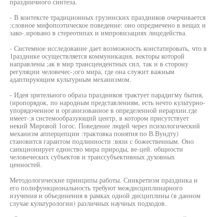
праздничного синтеза.
- В контексте традиционных грузинских праздников очерчивается
:словное мифопоэтическое поведение: оно опредмечено в вещах и
зако-.ировано в стереотипах и импровизациях лицедейства.
- Системное исследование дает возможность констатировать, что в
1разднике осуществляется коммуникация, векторы которой
направлены ;ак в мир трансцендентных сил, так и в сторону
регуляции человечес-;ого мира, где она служит важным
адаптирующим культурным механизмом.
- Идея зрительного образа праздников трактует парадигму бытия,
(иропорядок, по народным представлениям, есть нечто культурно-
упорядоченное и организованное в определенной иерархии.где
имеет-:я системообразующий центр, в котором присутствует
некий Мировой 1огос. Поведение людей через психологический
механизм апперцепции :трактовка понятия по В.Вундту)
становится гарантом подлинности :вязи с божественным. Оно
санкционирует единство мира природы, ве-цей. общности
человеческих субъектов и транссубъективных духовных
ценностей.
Методологические принципы работы. Синкретизм праздника и
его полифункциональность требуют междисциплинарного
изучения и объединения в рамках одной дисциплины (в данном
случае культурологии) различных научных подходов.