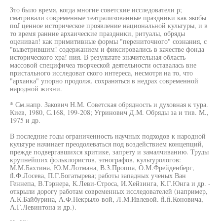
Зто было время, когда многие советские исследователи р;
сматривали современные театрализованные праздники как якобы
поJ ценное историческое проявление национальной культуры, и в
то время ранние архаические праздники, ритуалы, обряды
оценивал! как примитивные формы "перениточного" сознания, с
"выветрившим! содержанием и фиксировались в качестве фонда
исторического хра! ния. В результате значительная область
массовой специфичеа творческой деятельности оставалась вне
пристального исследоват ского интереса, несмотря на то, что
"архаика" упорно продолж. сохраняться в недрах современной
народной жизни.
* См.напр. Закович Н.М. Советская обрядность и духовная к тура.
Киев, 1980, С.168, 199-208; Угринович Д.М. Обряды за и тив. М.,
1975 и др.
В последние годы ограниченность научных подходов к народной
культуре начинает преодолеваться под воздействием концепций,
прежде подвергавшихся критике, запрету и замалчиванию. Труды
крупнейших фольклористов, этнографов, культурологов:
М.М.Бахтина, Ю.М.Лотмана, В.3.Проппа, О.М.Фрейденберг,
fl.Ф.Лосева, П.Г.Богатырева; работы западных ученых Ван
Геннепа, В.Тэрнера, К.Леви-Строса, И.Хейзинга, К.Г.Юнга и др. -
открыли дорогу работам современных исследователей (например,
А.К.Байбурина, А.Ф.Некрыло-вой, Л.М.Ивлевой. fl.fi.Коновича,
А.Г.Левинтона и др.).