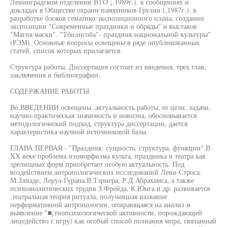
Ленинградском отделении ВТО ¡.1989г.). в сообщениях и
докладах в Обществе охрани памятников Грузии (,1987г.). в
разработке блоков гематико-зкспозиционного плана, создании
экспозиции "Современные праздники и обряды" и выставок
"Магия маски". "Тбилисоба"- праздник национальной культуры"
(РЭМ). Основные вопросы освещены в ряде опубликованных
статей, список которых прилагается.
Структура работы. Диссертация состоит из введения, трех глав,
заключения и библиографии.
СОДЕРЖАНИЕ РАБОТЫ
Во ВВЕДЕНИИ освещены .актуальность работы, ее цели, задачи,
научно-практическая значимость и новизна, обосновывается
методологический подход, структура диссертации, дается
характеристика научной источниковой базы.
ГЛАВА ПЕРВАЯ - "Праздник: сущность, структура, функции".В
XX веке проблема изоморфизма культа, праздника и театра как
зрелищных форм приобретает особую актуальность. Под
воздействием антропологических исследований Леви-Строса.
М.Злиаде, Леруа-Гурана.В.Тэрнера, Р.Д.Абрахамса, а также
психоаналитических трудив З.Фрейда, К.Юнга и др. развивается
.театральная теория ритуала, получившая название
перформативной антропологии, опирающаяся на анализ и
выявление "■¡тнопсихологической активности, порождающей
лицедейство с игру) как особый способ познания мира, связанный