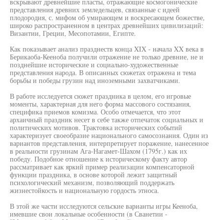
вскрывают древнейшие пласты, отражающие космогонические
представления древних земледельцев, связанные с идеей
плодородия, с. мифом об умирающем и воскресающем божестве,
широко распространенном в центрах древнейших цивилизаций:
Византии, Греции, Месопотамии, Египте.
Как показывает анализ празднеств конца XIX - начала XX века в
Берикаоба-Кееноба получили отражение не только древние, не и
позднейшие исторические и социально-художественные
представления народа. В описанных сюжетах отражена и тема
борьбы и победы грузин над иноземными захватчиками.
В работе исследуется сюжет праздника в целом, его игровые
моменты, характерная для него форма массового состязания,
специфика приемов комизма. Особо отмечается, что этот
архаичный праздник несет в себе также отпечаток социальных и
политических мотивов. Трактовка исторических событий
характеризует своеобразие национального самосознания. Один из
вариантов представления, интерпретирует поражение, нанесенное
в реальности грузинам Ага-Нагамет-Шахом (1795г.) как их
победу. Подобное отношение к историческому факту автор
рассматривает как яркий пример реализации компенсаторной
функции праздника, в основе которой лежит защитный
психологический механизм, позволяющий поддержать
жизнестойкость и национальную гордость этноса.
В зтой же части исследуются сельские варианты игры Кееноба,
имевшие свои локальные особенности (в Сванетии -