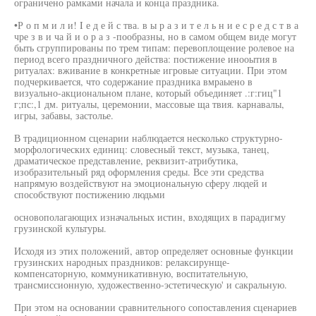
ограничено рамками начала и конца праздника.
•Р о п м и л и! I е д е й с тва. в ы р а з и т е л ь н и е с р е д с т в а
чре з в и ча й и о р а з -пообразны, но в самом общем виде могут
быть сгруппированы по трем типам: перевоплощение ролевое на
период всего праздничного действа: постижение инооытия в
ритуалах: вживание в конкретные игровые ситуации. При этом
подчеркивается, что содержание праздника вмраыено в
визуально-акциональном плане, который объединяет .:г:гиц"1
г;пс:,1 дм. ритуалы, церемонии, массовые ща твия. карнавалы,
игры, забавы, застолье.
В традиционном сценарии наблюдается несколько структурно-
морфологических единиц: словесный текст, музыка, танец,
драматическое представление, реквизит-атрибутика,
изобразительный ряд оформления среды. Все эти средства
напрямую воздействуют на эмоциональную сферу людей и
способствуют постижению людьми
основополагающих изначальных истин, входящих в парадигму
грузинской культуры.
Исходя из этих положений, автор определяет основные функции
грузинских народных праздников: релаксирунще-
компенсаторную, коммуникативную, воспитательную,
трансмиссионную, художественно-эстетическую' и сакральную.
При этом на основании сравнительного сопоставления сценариев