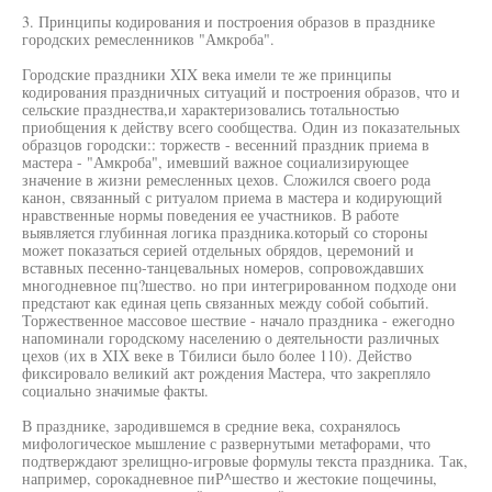
3. Принципы кодирования и построения образов в празднике
городских ремесленников "Амкроба".
Городские праздники XIX века имели те же принципы
кодирования праздничных ситуаций и построения образов, что и
сельские празднества,и характеризовались тотальностью
приобщения к действу всего сообщества. Один из показательных
образцов городски:: торжеств - весенний праздник приема в
мастера - "Амкроба", имевший важное социализирующее
значение в жизни ремесленных цехов. Сложился своего рода
канон, связанный с ритуалом приема в мастера и кодирующий
нравственные нормы поведения ее участников. В работе
выявляется глубинная логика праздника.который со стороны
может показаться серией отдельных обрядов, церемоний и
вставных песенно-танцевальных номеров, сопровождавших
многодневное пц?шество. но при интегрированном подходе они
предстают как единая цепь связанных между собой событий.
Торжественное массовое шествие - начало праздника - ежегодно
напоминали городскому населению о деятельности различных
цехов (их в XIX веке в Тбилиси было более 110). Действо
фиксировало великий акт рождения Мастера, что закрепляло
социально значимые факты.
В празднике, зародившемся в средние века, сохранялось
мифологическое мышление с развернутыми метафорами, что
подтверждают зрелищно-игровые формулы текста праздника. Так,
например, сорокадневное пиР^шество и жестокие пощечины,