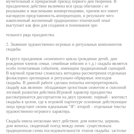
мучительный и прекрасный приход первого дня творения. В
праздничное действие включена вся среда обитания с ее
реальными и мыслимыми конвергенциями, причем все имеет
наглядную представимость.апперцепцию, в результате чего
накопленный жизненный традиционно-этнический опыт
выступает как фон для создания и понимания зри-
тельного ряда празднества.
2. Значение худокественно-игровых и ритуальных компонентов
свадьбы.
В кругу праздников »изненного цикла (рождение детей, дни
рождения членов семьи, семейные юбилеи и т.д.) свадьба является
особо почитаемым событием, имеющим традиционный сценарий.
В научной практике сложилась методика рассмотрения отдельных
фольклорно-зрелищных и ритуально-обрядовых эпизодов
свадьбы. В данной работе сделана попытка интерпретировать
свадьбу как явление. обладающее целостным сюжетом и сквозной
логикой развития действия.Игровой характер празднества
рассматривается диссертантом на двух уровнях: первый - контекст
свадьбы в целом, где в игровой партитуре основные действующие
лица предстают своим идеальным "Я": второй - отдельные тексты
художественно-игрового характера.
Свадьба имела несколько мест действия: дом невесты, церковь.
дом жениха, свадеоный поезд между ними: существовала
традиционная схема последовательности этапов свадьбы: застолье