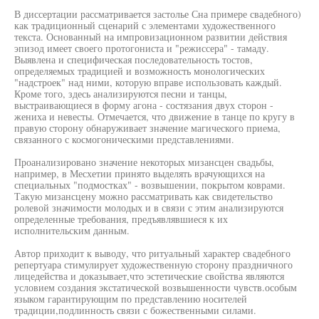
В диссертации рассматривается застолье Сна примере свадебного)
как традиционный сценарий с элементами художественного
текста. Основанный на импровизационном развитии действия
эпизод имеет своего протогониста и "режиссера" - тамаду.
Выявлена и специфическая последовательность тостов,
определяемых традицией и возможность монологических
"надстроек" над ними, которую вправе использовать каждый.
Кроме того, здесь анализируются песни и танцы,
выстраивающиеся в форму агона - состязания двух сторон -
жениха и невесты. Отмечается, что движение в танце по кругу в
правую сторону обнаруживает значение магического приема,
связанного с космогоническими представлениями.
Проанализировано значение некоторых мизансцен свадьбы,
например, в Месхетии принято выделять врачующихся на
специальных "подмостках" - возвышении, покрытом коврами.
Такую мизансцену можно рассматривать как свидетельство
ролевой значимости молодых и в связи с этим анализируются
определенные требования, предъявлявшиеся к их
исполнительским данным.
Автор приходит к выводу, что ритуальный характер свадебного
репертуара стимулирует художественную сторону праздничного
лицедейства и доказывает,что эстетические свойства являются
условием создания экстатической возвышенности чувств.особым
языком гарантирующим по представлению носителей
традиции,подлинность связи с божественными силами.