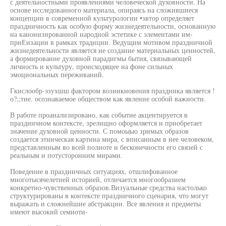
с деятельностными проявлениями человеческой духовности. На
основе исследованного материала, опираясь на сложившиеся
концепции в современной культурологии •звтор определяет
праздничность как особую форму жизнедеятельности, основанную
на канонизированной народной эстетике с элементами им-
приЕизации в рамках традиции. Ведущим мотивом праздничной
жизнедеятельности является не создание материальных ценностей,
а формирование духовной парадигмы бытия, связывающей
личность и культуру, происходящее на фоне сильных
эмоциональных переживаний.
Гкислообр-эзухшш фактором возникновения праздника является !
о?;;тие. осознаваемое обществом как явление особой важности.
В работе проанализировано, как событие акцентируется в
праздничном контексте, зрелищно оформляется и приобретает
значение духовной ценности. С помоыыо зримых образов
создается этническая картина мира, с вписанным в нее человеком,
представленным во всей полноте и бесконечности его связей с
реальным и потусторонним мирами.
Поведение в праздничных ситуациях, отшлифованное
многотысячелетней историей, отличается многообразием
конкретно-чувственных образов.Визуальные средства настолько
структурированы в контексте праздничного сценария, что могут
выражать и сложнейшие абстракции. Все явления и предметы
имеют высокий семиоти-