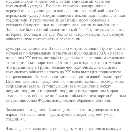
мусульманским мирами обусловили уникальный характер
грузинской культуры. Ею были творчески восприняты и
переработаны лучшие достижения греко-византийской и арабо-
персидской культур, соединившиеся с исконными национальными
традициями. Историческое лицо Грузии формировалось в
условиях беспрестанных политических и военных конфликтов.
Закавказье было ареной захватнической борьбы, где сталкивались
интересы Востока и Запада. Реальная история закрепляла базовую
общественную потребность в сохранении
культурных ценностей. В главе рассмотрен основной фактический
материал по журнальным и газетным публикациям XIX - первой
половины XX веков, который представляет, в основном отдельные
этнографические зарисовки. Этнографы неоднократно отмечали,
что праздников в Грузии больше чем будничных дней. Жизнь
грузинского общества вплоть до XX века выглядит подчеркнуто
театрализованной. Быт пронизан зрелищно-игровой атмосферой.
Церемониальность праздничного лицедейства была необходимым
социальным актом, регулирующим взаимодействие между
людьми, людьми и природой, людьми и потусторонним мирок.
Театральность общественной жизни обладала неоспоримой связью
со зрелищностью Формы исполняемых обрядов и обычаев.
Значимость праздничной жизнедеятельности подтверждается и
народной пословицей: "Пусть лучше вымрет род. чем умрет
традиция".
Факты дают возможность утверждать, что праздничная культура