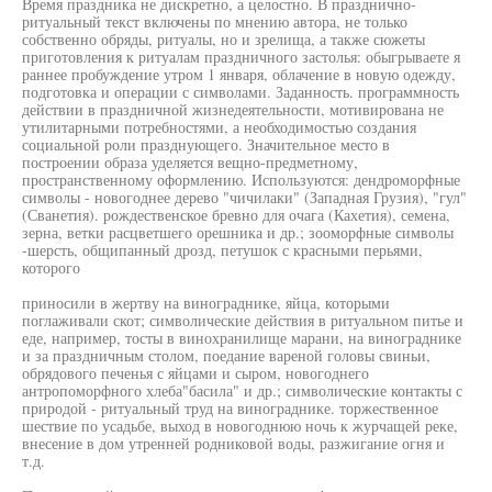
Время праздника не дискретно, а целостно. В празднично-
ритуальный текст включены по мнению автора, не только
собственно обряды, ритуалы, но и зрелища, а также сюжеты
приготовления к ритуалам праздничного застолья: обыгрываете я
раннее пробуждение утром 1 января, облачение в новую одежду,
подготовка и операции с символами. Заданность. программность
действии в праздничной жизнедеятельности, мотивирована не
утилитарными потребностями, а необходимостью создания
социальной роли празднующего. Значительное место в
построении образа уделяется вещно-предметному,
пространственному оформлению. Используются: дендроморфные
символы - новогоднее дерево "чичилаки" (Западная Грузия), "гул"
(Сванетия). рождественское бревно для очага (Кахетия), семена,
зерна, ветки расцветшего орешника и др.; зооморфные символы
-шерсть, общипанный дрозд, петушок с красными перьями,
которого
приносили в жертву на винограднике, яйца, которыми
поглаживали скот; символические действия в ритуальном питье и
еде, например, тосты в винохранилище марани, на винограднике
и за праздничным столом, поедание вареной головы свиньи,
обрядового печенья с яйцами и сыром, новогоднего
антропоморфного хлеба"басила" и др.; символические контакты с
природой - ритуальный труд на винограднике. торжественное
шествие по усадьбе, выход в новогоднюю ночь к журчащей реке,
внесение в дом утренней родниковой воды, разжигание огня и
т.д.