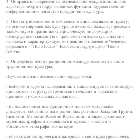
4. Опираясь на современные исследования междисциплинарно
характера, очертить круг основных функций, художественное
информационное богатство праздничной культуры.
5. Показать возможности комплексного анализа явлений культу,
на основе современных культурологических подходов; проследит
заложенную в празднике специфическую информацию,
непосредствен связанную с проблемой интеллектуальных сил
человека и характер зукщую мотивацию и поведение Человека
играющего - "Ново ludens" Человека празднующего "Homo
festivus".
6. Определить место праздничной жизнедеятельности в систе
традиционной культуры.
Научная новизна исследования определяется:
- выбором предмета исследования, т.к.анализируются генезис,фун
ции, сюжет и структура грузинских сельских и городских
празднее и их локальных вариантов;
- использованием экспедиционных полевых материалов
диссертант собранных им в различных регионах Западной Грузии,
Сванетии, Me хетии.Кахетии.Карталинии, а также архивных и
музейных артефакто хранящихся в музеях г.Тбилиси и
Российском этнографическим музе
- обработкой эмпирического материала в свете культурологическ