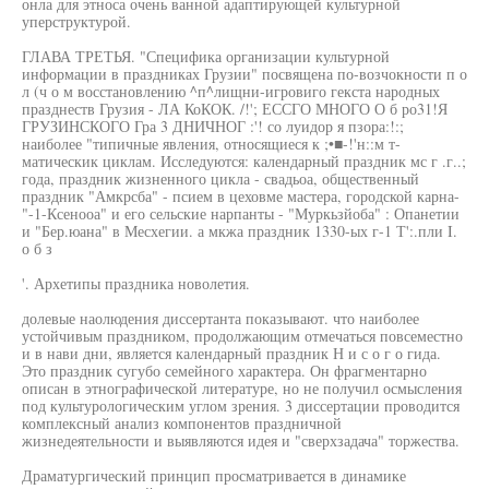
онла для этноса очень ванной адаптирующей культурной
уперструктурой.
ГЛАВА ТРЕТЬЯ. "Специфика организации культурной
информации в праздниках Грузии" посвящена по-возчокности п о
л (ч о м восстановлению ^п^лищни-игровиго гекста народных
празднеств Грузия - ЛА КоКОК. /!'; ЕССГО МНОГО О б ро31!Я
ГРУЗИНСКОГО Гра 3 ДНИЧНОГ :'! со луидор я пзора:!:;
наиболее "типичные явления, относящиеся к ;•■-!'н::м т-
матическик циклам. Исследуются: календарный праздник мс г .г..;
года, праздник жизненного цикла - свадьоа, общественный
праздник "Амкрсба" - псием в цеховме мастера, городской карна-
"-1-Ксенооа" и его сельские нарпанты - "Муркьзйоба" : Опанетии
и "Бер.юана" в Месхегии. а мкжа праздник 1330-ых г-1 Т':.пли I.
о б з
'. Архетипы праздника новолетия.
долевые наолюдения диссертанта показывают. что наиболее
устойчивым праздником, продолжающим отмечаться повсеместно
и в нави дни, является календарный праздник Н и с о г о гида.
Это праздник сугубо семейного характера. Он фрагментарно
описан в этнографической литературе, но не получил осмысления
под культурологическим углом зрения. 3 диссертации проводится
комплексный анализ компонентов праздничной
жизнедеятельности и выявляются идея и "сверхзадача" торжества.
Драматургический принцип просматривается в динамике