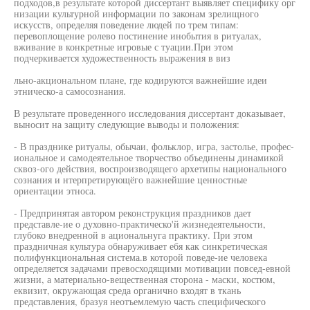
подходов,в результате которой диссертант выявляет специфику орг
низации культурной информации по законам зрелищного
искусств, определяя поведение людей по трем типам:
перевоплощение ролево постинение инобытия в ритуалах,
вживание в конкретные игровые с туации.При этом
подчеркивается художественность выражения в виз
льно-акциональном плане, где кодируются важнейшие идеи
этническо-а самосознания.
В результате проведенного исследования диссертант доказывает,
выносит на защиту следующие выводы и положения:
- В празднике ритуалы, обычаи, фольклор, игра, застолье, профес-
иональное и самодеятельное творчество объединены динамикой
сквоз-ого действия, воспроизводящего архетипы национального
сознания и нтерпретирующёго важнейшие ценностные
ориентации этноса.
- Предпринятая автором реконструкция праздников дает
представле-ие о духовно-практическо'й жизнедеятельности,
глубоко внедренной в ациональнуга практику. При этом
праздничная культура обнаруживает ебя как синкретическая
полифункциональная система.в которой поведе-ие человека
определяется задачами превосходящими мотивации повсед-евной
жизни, а материально-вещественная сторона - маски, костюм,
еквизит, окружающая среда органично входят в ткань
представления, бразуя неотъемлемую часть специфического