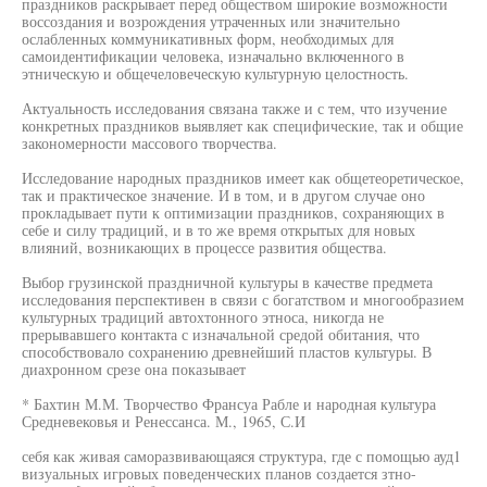
праздников раскрывает перед обществом широкие возможности
воссоздания и возрождения утраченных или значительно
ослабленных коммуникативных форм, необходимых для
самоидентификации человека, изначально включенного в
этническую и общечеловеческую культурную целостность.
Актуальность исследования связана также и с тем, что изучение
конкретных праздников выявляет как специфические, так и общие
закономерности массового творчества.
Исследование народных праздников имеет как общетеоретическое,
так и практическое значение. И в том, и в другом случае оно
прокладывает пути к оптимизации праздников, сохраняющих в
себе и силу традиций, и в то же время открытых для новых
влияний, возникающих в процессе развития общества.
Выбор грузинской праздничной культуры в качестве предмета
исследования перспективен в связи с богатством и многообразием
культурных традиций автохтонного этноса, никогда не
прерывавшего контакта с изначальной средой обитания, что
способствовало сохранению древнейший пластов культуры. В
диахронном срезе она показывает
* Бахтин М.М. Творчество Франсуа Рабле и народная культура
Средневековья и Ренессанса. М., 1965, С.И
себя как живая саморазвивающаяся структура, где с помощью ауд1
визуальных игровых поведенческих планов создается зтно-