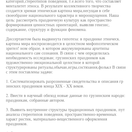
категорий,стереотипов поведения, т.е.всего того, что составляет
менталитет этноса. В результате коллективного творчества
создается зримая этническая картина мира,несущая в себе
своеобразие национального характера и мироощущения. Наша
цель: рассмотреть праздничную культуру как пространство
формирования ценностных ориентаций, выявляя генезис,
содеркание, структуру и функции феномена.
Диссертантом была выдвинута гипотеза: в празднике зтническ.
картина мира воспроизводится в целостном мифопоэтическом
зрител! ном образе, в котором аккумулированы архетипы
национального сам сознания. В связи с чем определилась
необходимость исследован; грузинских праздников как
художественно-эмоциональной целостное в которой
структурированы ритуалы,обычаи,игры,состязания,фолькл В связи
с этим поставлены задачи:
1. Систематизировать разрозненные свидетельства и описания гр
зинских праздников конца XIX - XX веков.
2. Ввести в научный обиход новые данные по грузинским народн:
праздникам, собранные автором.
3. Выявить внутренние структуры традиционных праздников, пут
анализа стереотипов поведения, пространственно-временных
характ ристик, материально-вещественного оформления
праздников.