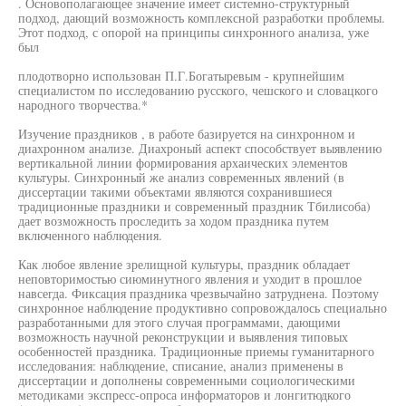
. Основополагающее значение имеет системно-структурный
подход, дающий возможность комплексной разработки проблемы.
Этот подход, с опорой на принципы синхронного анализа, уже
был
плодотворно использован П.Г.Богатыревым - крупнейшим
специалистом по исследованию русского, чешского и словацкого
народного творчества.*
Изучение праздников , в работе базируется на синхронном и
диахронном анализе. Диахроный аспект способствует выявлению
вертикальной линии формирования архаических элементов
культуры. Синхронный же анализ современных явлений (в
диссертации такими объектами являются сохранившиеся
традиционные праздники и современный праздник Тбилисоба)
дает возможность проследить за ходом праздника путем
включенного наблюдения.
Как любое явление зрелищной культуры, праздник обладает
неповторимостью сиюминутного явления и уходит в прошлое
навсегда. Фиксация праздника чрезвычайно затруднена. Поэтому
синхронное наблюдение продуктивно сопровождалось специально
разработанными для этого случая программами, дающими
возможность научной реконструкции и выявления типовых
особенностей праздника. Традиционные приемы гуманитарного
исследования: наблюдение, списание, анализ применены в
диссертации и дополнены современными социологическими
методиками экспресс-опроса информаторов и лонгитюдкого