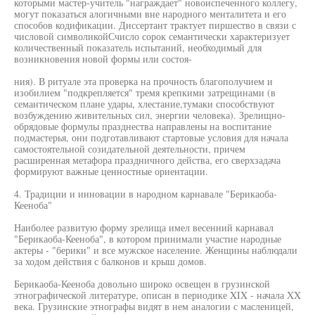
которыми мастер-учитель "награждает" новоиспеченного коллегу,
могут показаться алогичными вне народного менталитета и его
способов кодификации. Диссертант трактует пиршество в связи с
числовой символикойСчисло сорок семантически характеризует
количественный показатель испытаний, необходимый для
возникновения новой формы или состоя-
ния). В ритуале эта проверка на прочность благополучием и
изобилием "подкрепляется" тремя крепкими затрещинами (в
семантическом плане удары, хлестание,тумаки способствуют
возбуждению живительных сил, энергии человека). Зрелищно-
обрядовые формулы празднества направлены на воспитание
подмастерья, они подготавливают стартовые условия для начала
самостоятельной созидательной деятельности, причем
расширенная метафора праздничного действа, его сверхзадача
формируют важные ценностные ориентации.
4. Традиции и инновации в народном карнавале "Берикаоба-
Кееноба"
Наиболее развитую форму зрелища имел весенний карнавал
"Берикаоба-Кееноба", в котором принимали участие народные
актеры - "берики" и все мужское население. Женщины наблюдали
за ходом действия с балконов и крыш домов.
Берикаоба-Кееноба довольно широко освещен в грузинской
этнографической литературе, описан в периодике XIX - начала XX
века. Грузинские этнографы видят в нем аналогии с масленицей,