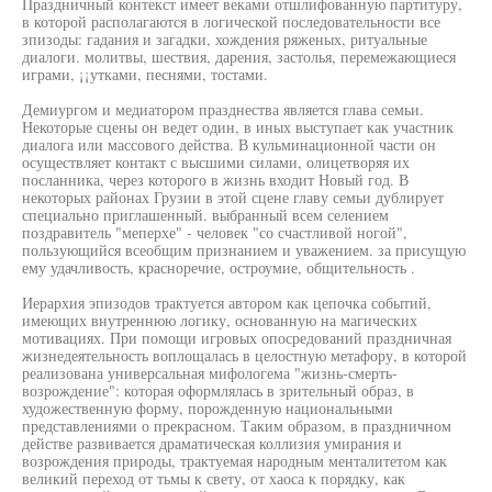
Праздничный контекст имеет веками отшлифованную партитуру,
в которой располагаются в логической последовательности все
зпизоды: гадания и загадки, хождения ряженых, ритуальные
диалоги. молитвы, шествия, дарения, застолья, перемежающиеся
играми, ¡¡утками, песнями, тостами.
Демиургом и медиатором празднества является глава семьи.
Некоторые сцены он ведет один, в иных выступает как участник
диалога или массового действа. В кульминационной части он
осуществляет контакт с высшими силами, олицетворяя их
посланника, через которого в жизнь входит Новый год. В
некоторых районах Грузии в этой сцене главу семьи дублирует
специально приглашенный. выбранный всем селением
поздравитель "меперхе" - человек "со счастливой ногой",
пользующийся всеобщим признанием и уважением. за присущую
ему удачливость, красноречие, остроумие, общительность .
Иерархия эпизодов трактуется автором как цепочка событий,
имеющих внутреннюю логику, основанную на магических
мотивациях. При помощи игровых опосредований праздничная
жизнедеятельность воплощалась в целостную метафору, в которой
реализована универсальная мифологема "жизнь-смерть-
возрождение": которая оформлялась в зрительный образ, в
художественную форму, порожденную национальными
представлениями о прекрасном. Таким образом, в праздничном
действе развивается драматическая коллизия умирания и
возрождения природы, трактуемая народным менталитетом как
великий переход от тьмы к свету, от хаоса к порядку, как