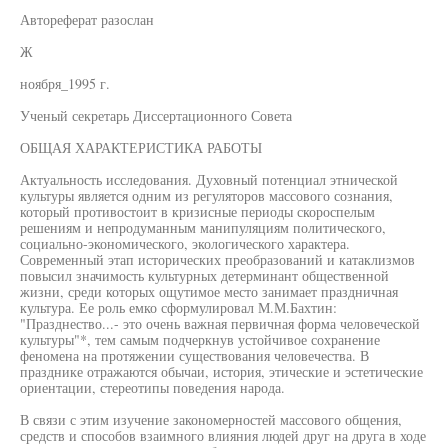
Автореферат разослан
Ж
ноября_1995 г.
Ученый секретарь Диссертационного Совета
ОБЩАЯ ХАРАКТЕРИСТИКА РАБОТЫ
Актуальность исследования. Духовный потенциал этнической
культуры является одним из регуляторов массового сознания,
который противостоит в кризисные периоды скороспелым
решениям и непродуманным манипуляциям политического,
социально-экономического, экологического характера.
Современный этап исторических преобразований и катаклизмов
повысил значимость культурных детерминант общественной
жизни, среди которых ощутимое место занимает праздничная
культура. Ее роль емко сформулировал М.М.Бахтин:
"Празднество...- это очень важная первичная форма человеческой
культуры"*, тем самым подчеркнув устойчивое сохранение
феномена на протяжении существования человечества. В
празднике отражаются обычаи, история, этические и эстетические
ориентации, стереотипы поведения народа.
В связи с этим изучение закономерностей массового общения,
средств и способов взаимного влияния людей друг на друга в ходе