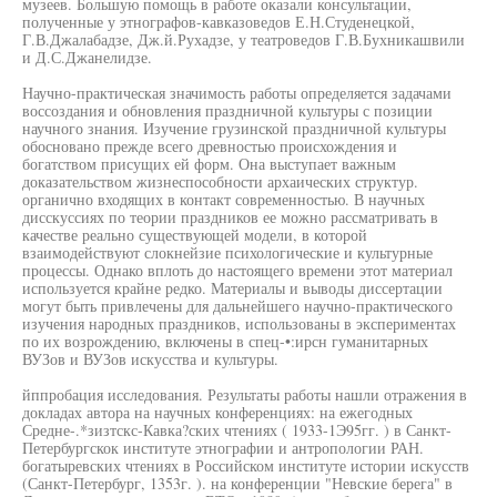
музеев. Большую помощь в работе оказали консультации,
полученные у этнографов-кавказоведов Е.Н.Студенецкой,
Г.В.Джалабадзе, Дж.й.Рухадзе, у театроведов Г.В.Бухникашвили
и Д.С.Джанелидзе.
Научно-практическая значимость работы определяется задачами
воссоздания и обновления праздничной культуры с позиции
научного знания. Изучение грузинской праздничной культуры
обосновано прежде всего древностью происхождения и
богатством присущих ей форм. Она выступает важным
доказательством жизнеспособности архаических структур.
органично входящих в контакт современностью. В научных
дисскуссиях по теории праздников ее можно рассматривать в
качестве реально существующей модели, в которой
взаимодействуют слокнейзие психологические и культурные
процессы. Однако вплоть до настоящего времени этот материал
используется крайне редко. Материалы и выводы диссертации
могут быть привлечены для дальнейшего научно-практического
изучения народных праздников, использованы в экспериментах
по их возрождению, включены в спец-•:ирсн гуманитарных
ВУЗов и ВУЗов искусства и культуры.
йппробация исследования. Результаты работы нашли отражения в
докладах автора на научных конференциях: на ежегодных
Средне-.*зизтскс-Кавка?ских чтениях ( 1933-1Э95гг. ) в Санкт-
Петербургскок институте этнографии и антропологии РАН.
богатыревских чтениях в Российском институте истории искусств
(Санкт-Петербург, 1353г. ). на конференции "Невские берега" в