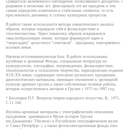
(длящегося) включенного наблюдения, позволяющего дискретно, с
разрывом в несколько лет, фиксировать тот же праздник и тем
самым определять изменения и стабильные элементы, то есть
прослеживать динамику и статику культурных процессов.
В работе также используются методы семантического анализа
образов, которые оправдали себя в фольклористике и
этнолингвистике. Через семантику образов вскрываются
смыслообразующие линии. которые формируют идею и
"сверхзадачу" целостного "спектакля" - праздника, повторяемого
испокон веков.
Научная источниковедческая база. В работе использованы
музейные и архивные Фонды, специальная литература по
культурологии, этнографии, театроведению, фольклористике,
этнопсихологии и психологии творчества, периодические издания
Х1Х-ХХ веков, содержащие описания грузинских праздников,
археологические материалы, имеющие отношение к зрелищной
культуре древних грузин,а также собственные полевые работы,
которые осуществлялись автором в Грузии с 1973 по 1987 год.
* Богатырев П.Г. Вопросы теории народного искусства. К., 1971,
С.11-166.
Изучены архивные материалы с этнографическим описанием
праздников, хранящиеся в Музее истории Грузии
им.Джанаиия(г.Тбилиси) и Российском этнографическом музее
(г.Санкт-Петербург ), а также фотоиллюстративные фонды этих