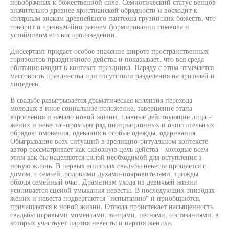
новобрачных к божественной силе. Семиотический статус венцов
значительно древнее христианской обрядности и восходит к
солярным знакам древнейшего пантеона грузинских божеств, что
говорит о чрезвычайно раннем формировании символа и
устойчивом его воспроизведении.
Диссертант придает особое значение широте пространственных
горизонтов праздничного действа и показывает, что вся среда
обитания входит в контекст праздника. Наряду с этим отмечается
массовость празднества при отсутствии разделения на зрителей и
лицедеев.
В свадьбе разыгрывается драматическая коллизия перехода
молодых в иное социальное положение, завершение этапа
взросления и начало новой жизни, главные действующие лица -
жених и невеста -проходят ряд инициационных и очистительных
обрядов: омовения, одевания в особые одежды, одаривания.
Обыгрывание всех ситуаций в зрелищно-ритуальном контексте
автор рассматривает как сквозную цель действа - молодые всем
этим как бы наделяются силой необходимой для вступления з
новую жизнь. В первых эпизодах свадьбы невеста прощается с
домом, с семьей, родовыми духами-покровителями, трижды
обходя семейный очаг. Драматизм ухода из девичьей жизни
усиливается сценой умыкания невесты. В последующих эпизодах
жених и невеста подвергаются "испытанию" и приобщаются,
причащаются к новой жизни. Отсюда проистекает насыщенность
свадьбы игровыми моментами, танцами, песнями, состязаниями, в
которых участвует партия невесты и партия жениха.