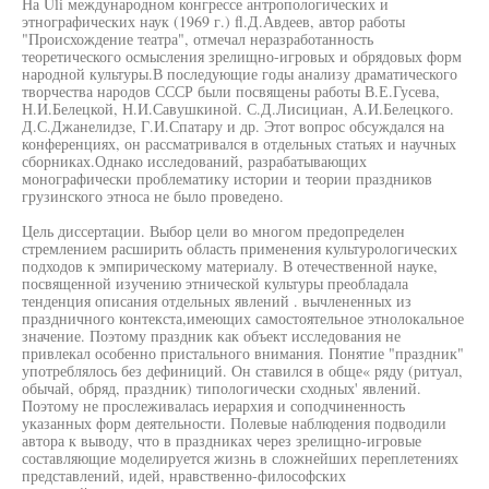
На Uli международном конгрессе антропологических и
этнографических наук (1969 г.) fl.Д.Авдеев, автор работы
"Происхождение театра", отмечал неразработанность
теоретического осмысления зрелищно-игровых и обрядовых форм
народной культуры.В последующие годы анализу драматического
творчества народов СССР были посвящены работы В.Е.Гусева,
Н.И.Белецкой, Н.И.Савушкиной. С.Д.Лисициан, А.И.Белецкого.
Д.С.Джанелидзе, Г.И.Спатару и др. Этот вопрос обсуждался на
конференциях, он рассматривался в отдельных статьях и научных
сборниках.Однако исследований, разрабатывающих
монографически проблематику истории и теории праздников
грузинского этноса не было проведено.
Цель диссертации. Выбор цели во многом предопределен
стремлением расширить область применения культурологических
подходов к эмпирическому материалу. В отечественной науке,
посвященной изучению этнической культуры преобладала
тенденция описания отдельных явлений . вычлененных из
праздничного контекста,имеющих самостоятельное этнолокальное
значение. Поэтому праздник как объект исследования не
привлекал особенно пристального внимания. Понятие "праздник"
употреблялось без дефиниций. Он ставился в обще« ряду (ритуал,
обычай, обряд, праздник) типологически сходных' явлений.
Поэтому не прослеживалась иерархия и соподчиненность
указанных форм деятельности. Полевые наблюдения подводили
автора к выводу, что в праздниках через зрелищно-игровые
составляющие моделируется жизнь в сложнейших переплетениях
представлений, идей, нравственно-философских