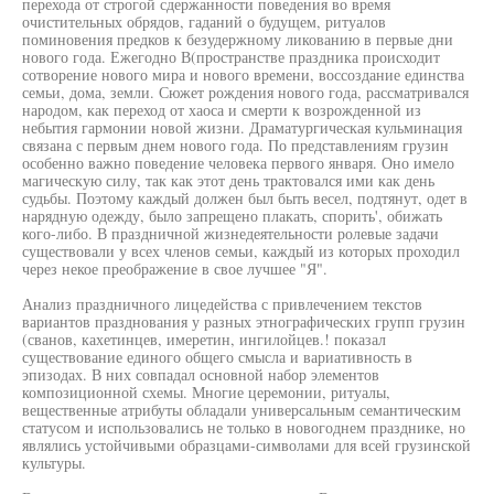
перехода от строгой сдержанности поведения во время
очистительных обрядов, гаданий о будущем, ритуалов
поминовения предков к безудержному ликованию в первые дни
нового года. Ежегодно В(пространстве праздника происходит
сотворение нового мира и нового времени, воссоздание единства
семьи, дома, земли. Сюжет рождения нового года, рассматривался
народом, как переход от хаоса и смерти к возрожденной из
небытия гармонии новой жизни. Драматургическая кульминация
связана с первым днем нового года. По представлениям грузин
особенно важно поведение человека первого января. Оно имело
магическую силу, так как этот день трактовался ими как день
судьбы. Поэтому каждый должен был быть весел, подтянут, одет в
нарядную одежду, было запрещено плакать, спорить', обижать
кого-либо. В праздничной жизнедеятельности ролевые задачи
существовали у всех членов семьи, каждый из которых проходил
через некое преображение в свое лучшее "Я".
Анализ праздничного лицедейства с привлечением текстов
вариантов празднования у разных этнографических групп грузин
(сванов, кахетинцев, имеретин, ингилойцев.! показал
существование единого общего смысла и вариативность в
эпизодах. В них совпадал основной набор элементов
композиционной схемы. Многие церемонии, ритуалы,
вещественные атрибуты обладали универсальным семантическим
статусом и использовались не только в новогоднем празднике, но
являлись устойчивыми образцами-символами для всей грузинской
культуры.