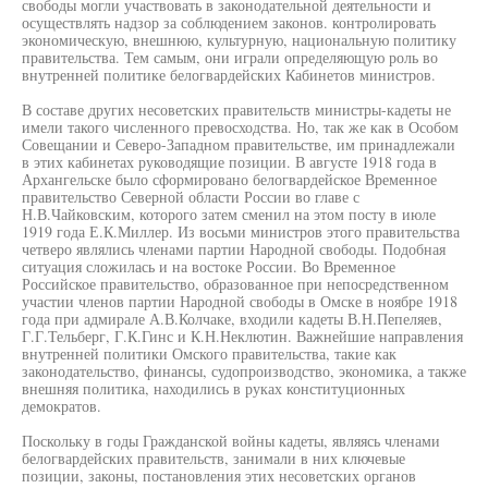
свободы могли участвовать в законодательной деятельности и
осуществлять надзор за соблюдением законов. контролировать
экономическую, внешнюю, культурную, национальную политику
правительства. Тем самым, они играли определяющую роль во
внутренней политике белогвардейских Кабинетов министров.
В составе других несоветских правительств министры-кадеты не
имели такого численного превосходства. Но, так же как в Особом
Совещании и Северо-Западном правительстве, им принадлежали
в этих кабинетах руководящие позиции. В августе 1918 года в
Архангельске было сформировано белогвардейское Временное
правительство Северной области России во главе с
Н.В.Чайковским, которого затем сменил на этом посту в июле
1919 года Е.К.Миллер. Из восьми министров этого правительства
четверо являлись членами партии Народной свободы. Подобная
ситуация сложилась и на востоке России. Во Временное
Российское правительство, образованное при непосредственном
участии членов партии Народной свободы в Омске в ноябре 1918
года при адмирале А.В.Колчаке, входили кадеты В.Н.Пепеляев,
Г.Г.Тельберг, Г.К.Гинс и К.Н.Неклютин. Важнейшие направления
внутренней политики Омского правительства, такие как
законодательство, финансы, судопроизводство, экономика, а также
внешняя политика, находились в руках конституционных
демократов.
Поскольку в годы Гражданской войны кадеты, являясь членами
белогвардейских правительств, занимали в них ключевые
позиции, законы, постановления этих несоветских органов