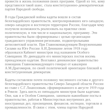
провести в жизнь положения своих программ. Одной из тех, кому
представился такой шанс, стала конституционно-демократическая
партия Народной свободы.
В годы Гражданской войны кадеты вошли в состав
белогвардейских правительств, контролировавших юго-западную,
северо-западную и восточную территории России, благодаря чему
получили возможность реализовать на практике свою
политическую, в том числе и национальную, программу. Эти
правительства были сформированы с целью организации
гражданского управления регионами, подконтрольными
антисоветской власти. При Главнокомандующем Вооруженными
Силами на Юге России А.И.Деникине летом 1918 года
образовался Кабинет министров под названием Особого
Совещания. Из двенадцати его министерских постов восемь
принадлежало кадетам. Возглавил деникинское правительство
помощник Главнокомандующего генерал от кавалерии
А.М.Драгомиров, по своей политической ориентации близкий к
конституционным демократам.
Кадеты составляли почти половину численного состава и другого
белогвардейского правительства Северо-Западной области России
во главе с С.Г.Лианозовым, сформированного в августе 1919 года
в Ревеле. Здесь шесть из пятнадцати министров были кадетами.
Они, как и в Особом Совещании, занимали важнейшие посты в
правительстве, работая в Министерствах внутренних дел,
иностранных дел, просвещения, финансов, юстиции, торговли и
промышленности. В связи с этим, члены партии Народной