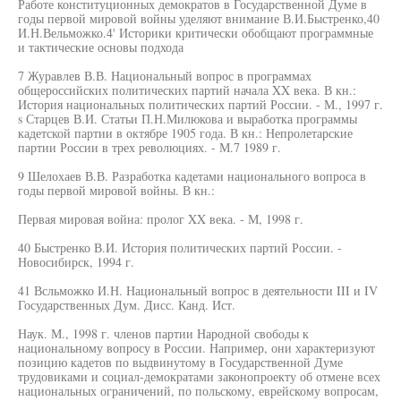
Работе конституционных демократов в Государственной Думе в
годы первой мировой войны уделяют внимание В.И.Быстренко,40
И.Н.Вельможко.4' Историки критически обобщают программные
и тактические основы подхода
7 Журавлев В.В. Национальный вопрос в программах
общероссийских политических партий начала XX века. В кн.:
История национальных политических партий России. - М., 1997 г.
s Старцев В.И. Статьи П.Н.Милюкова и выработка программы
кадетской партии в октябре 1905 года. В кн.: Непролетарские
партии России в трех революциях. - М.7 1989 г.
9 Шелохаев В.В. Разработка кадетами национального вопроса в
годы первой мировой войны. В кн.:
Первая мировая война: пролог XX века. - М, 1998 г.
40 Быстренко В.И. История политических партий России. -
Новосибирск, 1994 г.
41 Всльможко И.Н. Национальный вопрос в деятельности III и IV
Государственных Дум. Дисс. Канд. Ист.
Наук. М., 1998 г. членов партии Народной свободы к
национальному вопросу в России. Например, они характеризуют
позицию кадетов по выдвинутому в Государственной Думе
трудовиками и социал-демократами законопроекту об отмене всех
национальных ограничений, по польскому, еврейскому вопросам,