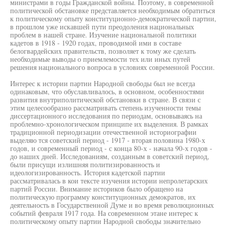
министрами в годы Гражданской войны. Поэтому, в современной
политической обстановке представляется необходимым обратиться
к политическому опыту конституционно-демократической партии,
в прошлом уже искавшей пути преодоления национальных
проблем в нашей стране. Изучение национальной политики
кадетов в 1918 - 1920 годах, проводимой ими в составе
белогвардейских правительств, позволяет к тому же сделать
необходимые выводы о приемлемости тех или иных путей
решения национального вопроса в условиях современной России.
Интерес к истории партии Народной свободы был не всегда
одинаковым, что обуславливалось, в основном, особенностями
развития внутриполитической обстановки в стране. В связи с
этим целесообразно рассматривать степень изученности темы
диссертационного исследования по периодам, основываясь на
проблемно-хронологическом принципе их выделения. В рамках
традиционной периодизации отечественной историографии
выделяю тся советский период - 1917 - вторая половина 1980-х
годов, и современный период - с конца 80-х - начала 90-х годов -
до наших дней. Исследованиям, созданным в советский период,
были присущи излишняя политизированность и
идеологизированность. История кадетской партии
рассматривалась в кои тексте изучения истории непролетарских
партий России. Внимание историков было обращено на
политическую программу конституционных демократов, их
деятельность в Государственной Думе и во время революционных
событий февраля 1917 года. На современном этане интерес к
политическому опыту партии Народной свободы значительно