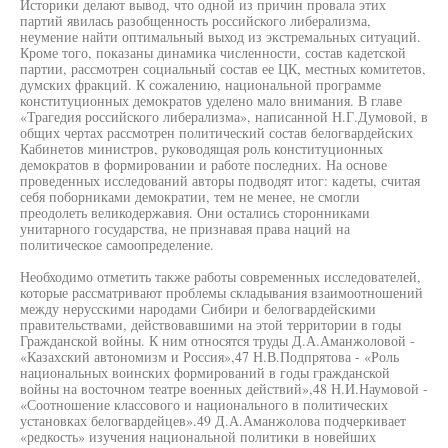
Историки делают вывод, что одной из причин провала этих
партий явилась разобщенность российского либерализма,
неумение найти оптимальный выход из экстремальных ситуаций.
Кроме того, показаны динамика численности, состав кадетской
партии, рассмотрен социальный состав ее ЦК, местных комитетов,
думских фракций. К сожалению, национальной программе
конституционных демократов уделено мало внимания. В главе
«Трагедия российского либерализма», написанной Н.Г.Думовой, в
общих чертах рассмотрен политический состав белогвардейских
Кабинетов министров, руководящая роль конституционных
демократов в формировании и работе последних. На основе
проведенных исследований авторы подводят итог: кадеты, считая
себя поборниками демократии, тем не менее, не смогли
преодолеть великодержавия. Они остались сторонниками
унитарного государства, не признавая права наций на
политическое самоопределение.
Необходимо отметить также работы современных исследователей,
которые рассматривают проблемы складывания взаимоотношений
между нерусскими народами Сибири и белогвардейскими
правительствами, действовавшими на этой территории в годы
Гражданской войны. К ним относятся труды Д.А.Аманжоловой -
«Казахский автономизм и Россия»,47 Н.В.Подпрятова - «Роль
национальных воинских формирований в годы гражданской
войны на восточном театре военных действий»,48 Н.И.Наумовой -
«Соотношение классового и национального в политических
установках белогвардейцев».49 Д.А.Аманжолова подчеркивает
«редкость» изучения национальной политики в новейших