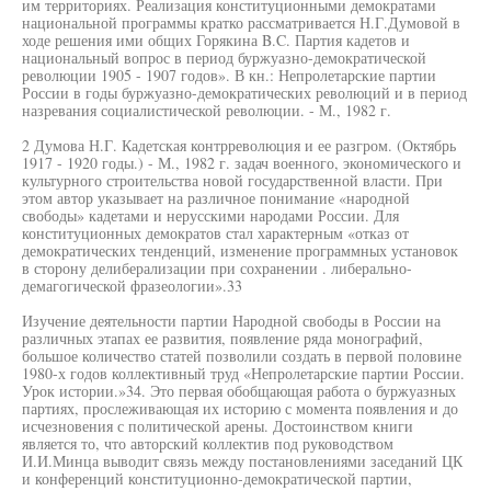
им территориях. Реализация конституционными демократами
национальной программы кратко рассматривается Н.Г.Думовой в
ходе решения ими общих Горякина B.C. Партия кадетов и
национальный вопрос в период буржуазно-демократической
революции 1905 - 1907 годов». В кн.: Непролетарские партии
России в годы буржуазно-демократических революций и в период
назревания социалистической революции. - М., 1982 г.
2 Думова Н.Г. Кадетская контрреволюция и ее разгром. (Октябрь
1917 - 1920 годы.) - М., 1982 г. задач военного, экономического и
культурного строительства новой государственной власти. При
этом автор указывает на различное понимание «народной
свободы» кадетами и нерусскими народами России. Для
конституционных демократов стал характерным «отказ от
демократических тенденций, изменение программных установок
в сторону делиберализации при сохранении . либерально-
демагогической фразеологии».33
Изучение деятельности партии Народной свободы в России на
различных этапах ее развития, появление ряда монографий,
большое количество статей позволили создать в первой половине
1980-х годов коллективный труд «Непролетарские партии России.
Урок истории.»34. Это первая обобщающая работа о буржуазных
партиях, прослеживающая их историю с момента появления и до
исчезновения с политической арены. Достоинством книги
является то, что авторский коллектив под руководством
И.И.Минца выводит связь между постановлениями заседаний ЦК
и конференций конституционно-демократической партии,