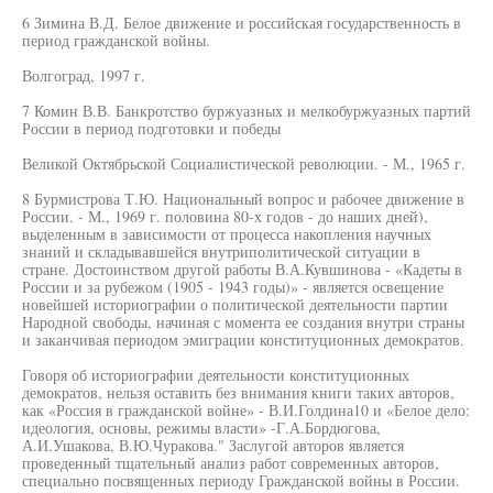
6 Зимина В.Д. Белое движение и российская государственность в
период гражданской войны.
Волгоград, 1997 г.
7 Комин В.В. Банкротство буржуазных и мелкобуржуазных партий
России в период подготовки и победы
Великой Октябрьской Социалистической революции. - М., 1965 г.
8 Бурмистрова Т.Ю. Национальный вопрос и рабочее движение в
России. - М., 1969 г. половина 80-х годов - до наших дней),
выделенным в зависимости от процесса накопления научных
знаний и складывавшейся внутриполитической ситуации в
стране. Достоинством другой работы В.А.Кувшинова - «Кадеты в
России и за рубежом (1905 - 1943 годы)» - является освещение
новейшей историографии о политической деятельности партии
Народной свободы, начиная с момента ее создания внутри страны
и заканчивая периодом эмиграции конституционных демократов.
Говоря об историографии деятельности конституционных
демократов, нельзя оставить без внимания книги таких авторов,
как «Россия в гражданской войне» - В.И.Голдина10 и «Белое дело:
идеология, основы, режимы власти» -Г.А.Бордюгова,
А.И.Ушакова, В.Ю.Чуракова." Заслугой авторов является
проведенный тщательный анализ работ современных авторов,
специально посвященных периоду Гражданской войны в России.