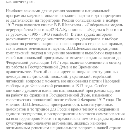
как «нечеткую».
Наиболее важными для изучения эволюции национальной
программы кадетов с момента создания партии и до запрещения
ее деятельности на территории России большевиками в ноябре
1917 года являются книги: В.В.Шелохаева - «Либеральная модель
переустройства России»,42 В.А.Кувшинова - «Кадеты в России и
за рубежом. (1905 - 1943 годы)».43. В этих трудах авторами
раскрываются подходы конституционных демократов к выбору
вариантов решения национального вопроса в стране, как правым,
так и левым течениями в партии. В.В.Шелохаевым предпринят
комплексный подход к изучению эволюции выработки кадетами
своей национальной программы от момента создания партии до
Февральской революции 1917 года, включая освещение и оценку
их работы в Государственной Думе и во Временном
правительстве. Ученый анализирует взгляды конституционных
демократов на финский, польский, украинский, еврейский,
литовский вопросы с момента возникновения партии Народной
свободы и до Февральской революции 1917 года. Особое
внимание уделяется влиянию национальной программы кадетов
на работу их фракции в Государственной Думе, изменению
теоретических положений после событий Февраля 1917 года. По
мнению В.В.Шелохаева, приверженность конституционных
демократов в то трудное для России время тезису о сохранении
единого государства, о распространении местного самоуправления
на всю территорию России с предоставлением ее народам права на
культурно-национальную автономию, являлась наиболее
оптимальным решением национального вопроса в нашей стране.