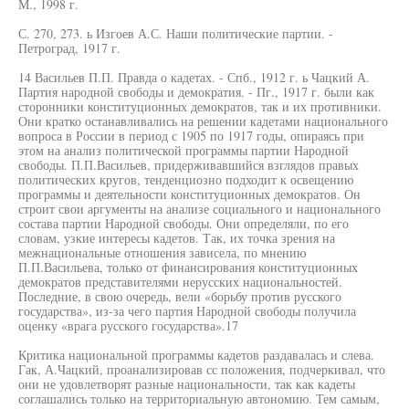
М., 1998 г.
С. 270, 273. ь Изгоев А.С. Наши политические партии. -
Петроград, 1917 г.
14 Васильев П.П. Правда о кадетах. - Спб., 1912 г. ь Чацкий А.
Партия народной свободы и демократия. - Пг., 1917 г. были как
сторонники конституционных демократов, так и их противники.
Они кратко останавливались на решении кадетами национального
вопроса в России в период с 1905 по 1917 годы, опираясь при
этом на анализ политической программы партии Народной
свободы. П.П.Васильев, придерживавшийся взглядов правых
политических кругов, тенденциозно подходит к освещению
программы и деятельности конституционных демократов. Он
строит свои аргументы на анализе социального и национального
состава партии Народной свободы. Они определяли, по его
словам, узкие интересы кадетов. Так, их точка зрения на
межнациональные отношения зависела, по мнению
П.П.Васильева, только от финансирования конституционных
демократов представителями нерусских национальностей.
Последние, в свою очередь, вели «борьбу против русского
государства», из-за чего партия Народной свободы получила
оценку «врага русского государства».17
Критика национальной программы кадетов раздавалась и слева.
Гак, А.Чацкий, проанализировав сс положения, подчеркивал, что
они не удовлетворят разные национальности, так как кадеты
соглашались только на территориальную автономию. Тем самым,