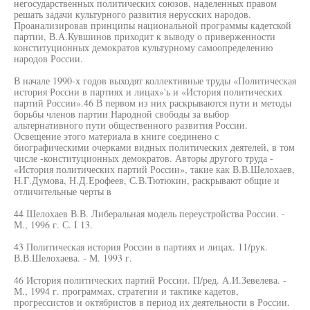
негосударственных политических союзов, наделенных правом
решать задачи культурного развития нерусских народов.
Проанализировав принципы национальной программы кадетской
партии, В.А.Кувшинов приходит к выводу о приверженности
конституционных демократов культурному самоопределению
народов России.
В начале 1990-х годов выходят коллективные труды «Политическая
история России в партиях и лицах»'ь и «История политических
партий России».46 В первом из них раскрываются пути и методы
борьбы членов партии Народной свободы за выбор
альтернативного пути общественного развития России.
Освещение этого материала в книге соединено с
биографическими очерками видных политических деятелей, в том
числе -конституционных демократов. Авторы другого труда -
«История политических партий России», такие как В.В.Шелохаев,
Н.Г.Думова, Н.Д.Ерофеев, С.В.Тютюкин, раскрывают общие и
отличительные черты в
44 Шелохаев В.В. Либеральная модель переустройства России. -
М., 1996 г. С. I 13.
43 Политическая история России в партиях и лицах. 11/рук.
В.В.Шелохаева. - М. 1993 г.
46 История политических партий России. П/ред. А.И.Зевелева. -
М., 1994 г. программах, стратегии и тактике кадетов,
прогрессистов и октябристов в период их деятельности в России.