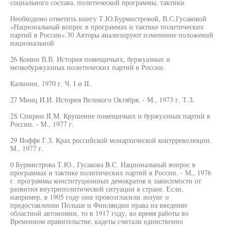
социального состава, политической программы, тактики.
Необходимо отметить книгу Т.Ю.Бурмистровой, В.С.Гусаковой
«Национальный вопрос в программах и тактике политических
партий в России».30 Авторы анализируют изменение положений
национальной
26 Комин В.В. История помещичьих, буржуазных и
мелкобуржуазных политических партий в России.
Калинин, 1970 г. Ч. I и II.
27 Минц И.И. История Великого Октября. - М., 1973 г. Т.З.
2S Спирин JI.M. Крушение помещичьих и буржуазных партий в
России. - М., 1977 г.
29 Иоффе Г.З. Крах российской монархической контрреволюции.
М., 1977 г.
0 Бурмистрова Т.Ю., Гусакова B.C. Национальный вопрос в
программах и тактике политических партий в России. - М., 1976
г. программы конституционных демократов в зависимости от
развития внутриполитической ситуации в стране. Если,
например, в 1905 году они провозгласили лозунг о
предоставлении Польше и Финляндии права на введение
областной автономии, то в 1917 году, во время работы во
Временном правительстве, кадеты считали единственно