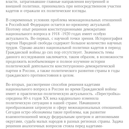
власти, затрагивавшие главные направления внутренней и
внешней политики, принимались при непосредственном участии
кадетов и отражали их политические взгляды.
В современных условиях проблема межнациональных отношений
в Российской Федерации остается no-нрежнему актуальной.
Поэтому опыт решения конституционными демократами
национального вопроса в 1918 -1920 годах имеет особую
актуальность. Во-первых, с научной точки зрения. Историография
партии Народной свободы содержит большое количество научных
трудов. Однако анализ национальной политики кадетов в период
Гражданской войны до сих пор отсутствует. Значимость темы
данного исследования заключается, таким образом, в возможности
продолжить всеобъемлющее и полное изучение истории
политической деятельности конституционно-демократической
партии в России, а также политического развития страны в годы
гражданского противостояния в целом.
Во-вторых, рассмотрение способов решения кадетами
национального вопроса в России во время Гражданской войны
имеет и практически-политическую актуальность. «Перестройка»
середины 80-х годов XX века кардинально изменила
политическую ситуацию в нашей стране. Начавшиеся
преобразования затронули и сферу межнациональных отношений.
Сегодня остро обозначены такие проблемы, как развитие
взаимоотношений между федеральным центром и автономными
округами, судьба малых народов в разных регионах страны. Задача
решения аналогичных вопросов стояла перед кадетами-