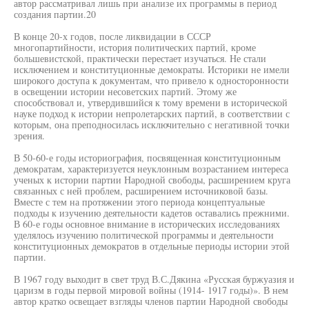
автор рассматривал лишь при анализе их программы в период
создания партии.20
В конце 20-х годов, после ликвидации в СССР
многопартийности, история политических партий, кроме
большевистской, практически перестает изучаться. Не стали
исключением и конституционные демократы. Историки не имели
широкого доступа к документам, что привело к односторонности
в освещении истории несоветских партий. Этому же
способствовал и, утвердившийся к тому времени в исторической
науке подход к истории непролетарских партий, в соответствии с
которым, она преподносилась исключительно с негативной точки
зрения.
В 50-60-е годы историография, посвященная конституционным
демократам, характеризуется неуклонным возрастанием интереса
ученых к истории партии Народной свободы, расширением круга
связанных с ней проблем, расширением источниковой базы.
Вместе с тем на протяжении этого периода концептуальные
подходы к изучению деятельности кадетов оставались прежними.
В 60-е годы основное внимание в исторических исследованиях
уделялось изучению политической программы и деятельности
конституционных демократов в отдельные периоды истории этой
партии.
В 1967 году выходит в свет труд В.С.Дякина «Русская буржуазия и
царизм в годы первой мировой войны (1914- 1917 годы)». В нем
автор кратко освещает взгляды членов партии Народной свободы