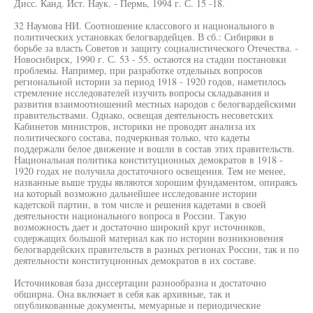
Дисс. Канд. Ист. Наук. - Пермь, 1994 г. С. 15 -18.
32 Наумова НИ. Соотношение классового и национального в
политических установках белогвардейцев. В сб.: Сибиряки в
борьбе за власть Советов и защиту социалистического Отечества. -
Новосибирск, 1990 г. С. 53 - 55. остаются на стадии постановки
проблемы. Например, при разработке отдельных вопросов
региональной истории за период 1918 - 1920 годов, наметилось
стремление исследователей изучить вопросы складывания и
развития взаимоотношений местных народов с белогвардейскими
правительствами. Однако, освещая деятельность несоветских
Кабинетов министров, историки не проводят анализа их
политического состава, подчеркивая только, что кадеты
поддержали белое движение и вошли в состав этих правительств.
Национальная политика конституционных демократов в 1918 -
1920 годах не получила достаточного освещения. Тем не менее,
названные выше труды являются хорошим фундаментом, опираясь
на который возможно дальнейшее исследование истории
кадетской партии, в том числе и решения кадетами в своей
деятельности национального вопроса в России. Такую
возможность дает и достаточно широкий круг источников,
содержащих большой материал как по истории возникновения
белогвардейских правительств в разных регионах России, так и по
деятельности конституционных демократов в их составе.
Источниковая база диссертации разнообразна и достаточно
обширна. Она включает в себя как архивные, так и
опубликованные документы, мемуарные и периодические