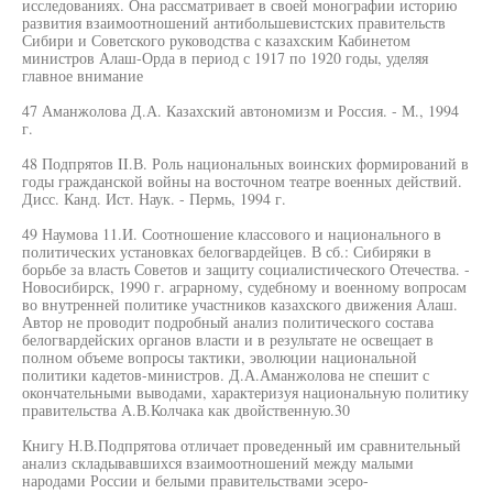
исследованиях. Она рассматривает в своей монографии историю
развития взаимоотношений антибольшевистских правительств
Сибири и Советского руководства с казахским Кабинетом
министров Алаш-Орда в период с 1917 по 1920 годы, уделяя
главное внимание
47 Аманжолова Д.А. Казахский автономизм и Россия. - М., 1994
г.
48 Подпрятов II.В. Роль национальных воинских формирований в
годы гражданской войны на восточном театре военных действий.
Дисс. Канд. Ист. Наук. - Пермь, 1994 г.
49 Наумова 11.И. Соотношение классового и национального в
политических установках белогвардейцев. В сб.: Сибиряки в
борьбе за власть Советов и защиту социалистического Отечества. -
Новосибирск, 1990 г. аграрному, судебному и военному вопросам
во внутренней политике участников казахского движения Алаш.
Автор не проводит подробный анализ политического состава
белогвардейских органов власти и в результате не освещает в
полном объеме вопросы тактики, эволюции национальной
политики кадетов-министров. Д.А.Аманжолова не спешит с
окончательными выводами, характеризуя национальную политику
правительства А.В.Колчака как двойственную.30
Книгу Н.В.Подпрятова отличает проведенный им сравнительный
анализ складывавшихся взаимоотношений между малыми
народами России и белыми правительствами эсеро-