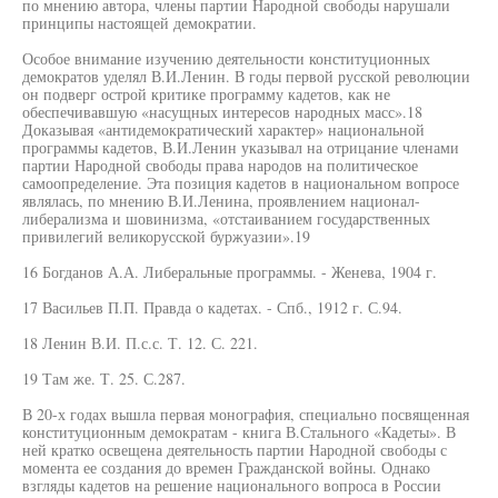
по мнению автора, члены партии Народной свободы нарушали
принципы настоящей демократии.
Особое внимание изучению деятельности конституционных
демократов уделял В.И.Ленин. В годы первой русской революции
он подверг острой критике программу кадетов, как не
обеспечивавшую «насущных интересов народных масс».18
Доказывая «антидемократический характер» национальной
программы кадетов, В.И.Ленин указывал на отрицание членами
партии Народной свободы права народов на политическое
самоопределение. Эта позиция кадетов в национальном вопросе
являлась, по мнению В.И.Ленина, проявлением национал-
либерализма и шовинизма, «отстаиванием государственных
привилегий великорусской буржуазии».19
16 Богданов А.А. Либеральные программы. - Женева, 1904 г.
17 Васильев П.П. Правда о кадетах. - Спб., 1912 г. С.94.
18 Ленин В.И. П.с.с. Т. 12. С. 221.
19 Там же. Т. 25. С.287.
В 20-х годах вышла первая монография, специально посвященная
конституционным демократам - книга В.Стального «Кадеты». В
ней кратко освещена деятельность партии Народной свободы с
момента ее создания до времен Гражданской войны. Однако
взгляды кадетов на решение национального вопроса в России