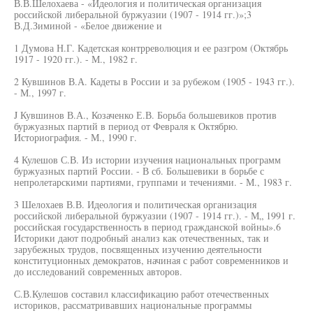
В.В.Шелохаева - «Идеология и политическая организация
российской либеральной буржуазии (1907 - 1914 гг.)»;3
В.Д.Зиминой - «Белое движение и
1 Думова Н.Г. Кадетская контрреволюция и ее разгром (Октябрь
1917 - 1920 гг.). - М., 1982 г.
2 Кувшинов В.А. Кадеты в России и за рубежом (1905 - 1943 гг.).
- М., 1997 г.
J Кувшинов В.А., Козаченко Е.В. Борьба большевиков против
буржуазных партий в период от Февраля к Октябрю.
Историография. - М., 1990 г.
4 Кулешов С.В. Из истории изучения национальных программ
буржуазных партий России. - В сб. Большевики в борьбе с
непролетарскими партиями, группами и течениями. - М., 1983 г.
3 Шелохаев В.В. Идеология и политическая организация
российской либеральной буржуазии (1907 - 1914 гг.). - М„ 1991 г.
российская государственность в период гражданской войны».6
Историки дают подробный анализ как отечественных, так и
зарубежных трудов, посвященных изучению деятельности
конституционных демократов, начиная с работ современников и
до исследований современных авторов.
С.В.Кулешов составил классификацию работ отечественных
историков, рассматривавших национальные программы