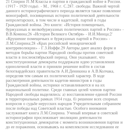
21 Спирин J1.M Классы и партии в гражданской войне в России.
(1917 - 1920 годы). - М., 1968 г. С.287. свободы. Важной чертой
данного историографического периода является также появление
монографий, посвященных истории политической деятельности
непролетарских, в том числе и кадетской, партий в годы
Гражданской войны. Это книги: «История помещичьих,
буржуазных и мелкобуржуазных политических партий в России» -
В.В.Комина;26 «История Великого Октября» - И.И.Минца;2'
«Крушение помещичьих и буржуазных партий в России» -
Л.М.Спирина;28 «Крах российской монархической
контрреволюции» - Г.З.Иоффе.29 Авторы дают анализ форм и
методов борьбы партии Народной свободы против советской
власти в послеоктябрьский период. Они указывают, что
конституционные демократы поддержали идею установления
единоличной власти и приняли решение войти в состав
белогвардейских правительств А.И.Деникина и А.В.Колчака,
определяя тем самым их политический характер. В ходе
рассмотрения деятельности кадетов-министров в годы
Гражданской войны, историки останавливаются и на их
национальной политике. Среди главных целей членов партии
Народной свободы выделялись: а) восстановление единой России
в территориальных рамках 1914 года, б) решение всех спорных
вопросов о судьбе нерусских народов Учредительным собранием
после победы над Советской властью. Особого внимания
заслуживает книга Л.М.Спирина. Ученый впервые в советской
историографии прослеживает эволюцию деятельности
конституционных демократов с момента возникновения партии и
до ее поражения, основываясь на комплексном исследовании ее