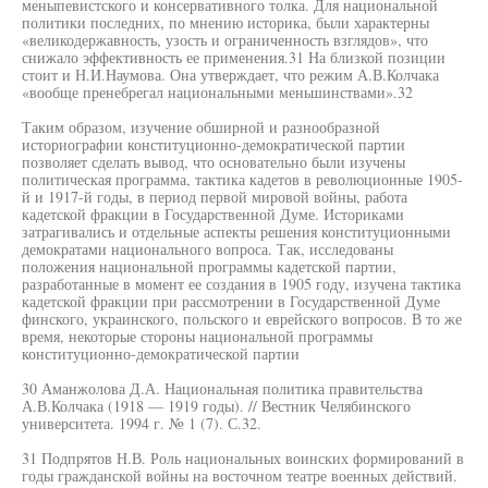
меныпевистского и консервативного толка. Для национальной
политики последних, по мнению историка, были характерны
«великодержавность, узость и ограниченность взглядов», что
снижало эффективность ее применения.31 На близкой позиции
стоит и Н.И.Наумова. Она утверждает, что режим А.В.Колчака
«вообще пренебрегал национальными меньшинствами».32
Таким образом, изучение обширной и разнообразной
историографии конституционно-демократической партии
позволяет сделать вывод, что основательно были изучены
политическая программа, тактика кадетов в революционные 1905-
й и 1917-й годы, в период первой мировой войны, работа
кадетской фракции в Государственной Думе. Историками
затрагивались и отдельные аспекты решения конституционными
демократами национального вопроса. Так, исследованы
положения национальной программы кадетской партии,
разработанные в момент ее создания в 1905 году, изучена тактика
кадетской фракции при рассмотрении в Государственной Думе
финского, украинского, польского и еврейского вопросов. В то же
время, некоторые стороны национальной программы
конституционно-демократической партии
30 Аманжолова Д.А. Национальная политика правительства
А.В.Колчака (1918 — 1919 годы). // Вестник Челябинского
университета. 1994 г. № 1 (7). С.32.
31 Подпрятов Н.В. Роль национальных воинских формирований в
годы гражданской войны на восточном театре военных действий.