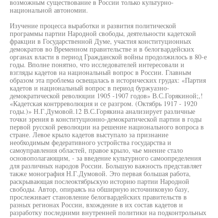
возможным существование в России только культурно-
национальной автономии.
Изучение процесса выработки и развития политической
программы партии Народной свободы, деятельности кадетской
фракции в Государственной Думе, участия конституционных
демократов во Временном правительстве и в белогвардейских
органах власти в период Гражданской войны продолжилось в 80-е
годы. Вполне понятно, что исследователей интересовали и
взгляды кадетов на национальный вопрос в России. Главным
образом эта проблема освещалась в исторических грудах: «Партия
кадетов и национальный вопрос в период буржуазно-
демократической революции 1905 -1907 годов» В.С.Горякиной;,!
«Кадетская контрреволюция и се разгром. (Октябрь 1917 - 1920
годы.)» Н.Г.Думовой.12 В.С.Горякина анализирует различные
точки зрения в конституционно-демократической партии в годы
первой русской революции на решение национального вопроса в
стране. Левое крыло кадетов выступало за признание
необходимым федеративного устройства государства и
самоуправления областей, правое крыло, чье мнение стало
основополагающим, - за введение культурного самоопределения
для различных народов России. Большую важность представляет
также монография Н.Г.Думовой. Это первая большая работа,
раскрывающая послеоктябрьскую историю партии Народной
свободы. Автор, опираясь на обширную источниковую базу,
прослеживает становление белогвардейских правительств в
разных регионах России, вхождение в их состав кадетов и
разработку последними внутренней политики на подконтрольных