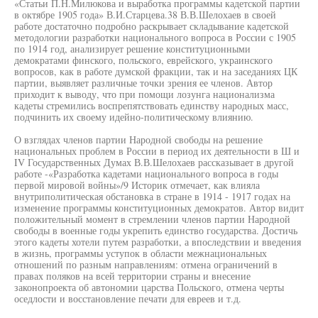
«Статьи П.Н.Милюкова и выработка программы кадетской партии
в октябре 1905 года» В.И.Старцева.38 В.В.Шелохаев в своей
работе достаточно подробно раскрывает складывание кадетской
методологии разработки национального вопроса в России с 1905
по 1914 год, анализирует решение конституционными
демократами финского, польского, еврейского, украинского
вопросов, как в работе думской фракции, так и на заседаниях ЦК
партии, выявляет различные точки зрения ее членов. Автор
приходит к выводу, что при помощи лозунга национализма
кадеты стремились воспрепятствовать единству народных масс,
подчинить их своему идейно-политическому влиянию.
О взглядах членов партии Народной свободы на решение
национальных проблем в России в период их деятельности в Ш и
IV Государственных Думах В.В.Шелохаев рассказывает в другой
работе -«Разработка кадетами национального вопроса в годы
первой мировой войны»/9 Историк отмечает, как влияла
внутриполитическая обстановка в стране в 1914 - 1917 годах на
изменение программы конституционных демократов. Автор видит
положительный момент в стремлении членов партии Народной
свободы в военные годы укрепить единство государства. Достичь
этого кадеты хотели путем разработки, а впоследствии и введения
в жизнь, программы уступок в области межнациональных
отношений по разным направлениям: отмена ограничений в
правах поляков на всей территории страны и внесение
законопроекта об автономии царства Польского, отмена черты
оседлости и восстановление печати для евреев и т.д.