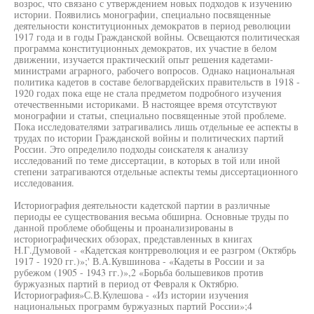
возрос, что связано с утверждением новых подходов к изучению
истории. Появились монографии, специально посвященные
деятельности конституционных демократов в период революции
1917 года и в годы Гражданской войны. Освещаются политическая
программа конституционных демократов, их участие в белом
движении, изучается практический опыт решения кадетами-
министрами аграрного, рабочего вопросов. Однако национальная
политика кадетов в составе белогвардейских правительств в 1918 -
1920 годах пока еще не стала предметом подробного изучения
отечественными историками. В настоящее время отсутствуют
монографии и статьи, специально посвященные этой проблеме.
Пока исследователями затрагивались лишь отдельные ее аспекты в
трудах по истории Гражданской войны и политических партий
России. Это определило подходы соискателя к анализу
исследований по теме диссертации, в которых в той или иной
степени затрагиваются отдельные аспекты темы диссертационного
исследования.
Историография деятельности кадетской партии в различные
периоды ее существования весьма обширна. Основные труды по
данной проблеме обобщены и проанализированы в
историографических обзорах, представленных в книгах
Н.Г.Думовой - «Кадетская контрреволюция и ее разгром (Октябрь
1917 - 1920 гг.)»;' В.А.Кувшинова - «Кадеты в России и за
рубежом (1905 - 1943 гг.)»,2 «Борьба большевиков против
буржуазных партий в период от Февраля к Октябрю.
Историография»С.В.Кулешова - «Из истории изучения
национальных программ буржуазных партий России»;4