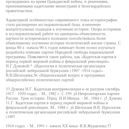
проходивших во время Гражданской войны, и решениями,
принимаемыми кадетскими министрами в белогвардейских
правительствах.
Характерной особенностью современного этапа историографии
стало расширение исследовательской базы, изменение
концептуальных подходов к изучению истории. Опора историков
в исследовательской работе на принципы объективности,
научности исторического познания способствовала более
объективному изучению истории политической жизни страны. С
конца 80-х -начала 90-х годов начинает более полно изучаться
разработка членами партии Народной свободы национальной
программы. Появляются такие работы, как «Кадетская партия в
период первой мировой войны и февральской революции»
Н.Г.Думовой;^ «Идеология и политическая организация
российской либеральной буржуазии (1907 -1914 годы)»
В.В.Шелохаева;36 «Национальный вопрос в программах
общероссийских политических партий
33 Думова Н.Г. Кадетская контрреволюция и ее разгром (октябрь
1917 - 1920 годы). - М., 1982 г. С.359. j4 Непролетарские партии
России. Урок истории. П/ред. И.И.Минца. - М., 1984 г. j5 Думова
11.Г. Кадетская партия в период первой мировой войны и
февральской революции. М., 1988 г. j6 Шелохаев В.В. Идеология
и политическая организация российской либеральной буржуазии
(1907
1914 годы). - М., 1991 г. начала XX века» В.В.Журавлева;37