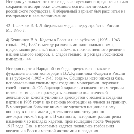
Историк указывает, что это создавало «условия и предпосылки для
сохранения исторически сложившегося полиэтнического
российского государства. Либеральный вариант был рассчитан на
компромисс и взаимопонимание
42 Шелохаев В.В. Либеральная модель переустройства России. -
М., 1996 г.
4j Кувшинов В.А. Кадеты в России и за рубежом. (1905 - 1943
годы). - М., 1997 г. между различными национальностями,
предоставляя реальный шанс избежать насильственного решения
национального вопроса, а, следовательно, и распада Российской
империи» ,44
История партии Народной свободы представлена также в
фундаментальной монографии В.А.Кувшинова «Кадеты в России
и за рубежом (1905 - 1943 годы)». Обширная источниковая база,
использованная ученым при создании монографии, поражает
своей новизной. Обобщающий характер изложенного материала
позволяет впервые проследить эволюцию политической
деятельности конституционных демократов с момента создания
партии в 1905 году и до периода эмиграции ее членов за границу.
В монографии большое внимание уделяется национальному
вопросу в программе и деятельности конституционно-
демократической партии. В частности, историком рассмотрены
изменения во взглядах кадетов, произошедшие после Февраля
1917 года. Так, в программе кадетов появились требования
введения в России местной автономии и создания