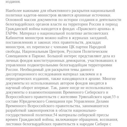
издания.
Наиболее важными для объективного раскрытия национальной
политики кадетов-министров являются архивные источники.
Основной массив документов по истории создания и деятельности
белогвардейских органов власти на территории России в период
Гражданской войны находится в фондах «Пражского архива» в
ГАРФе. Материал о национальной политике антисоветских
Кабинетов министров можно найти в журналах заседаний,
постановлениях и законах этих правительств, докладах
министров, их переписке с членами ЦК партии Народной
свободы, Национальным Центром, Русским Политическим
Совещанием в Париже. Большой интерес представляют дела из
личных фондов конституционных демократов, участвовавших в
управлении подконтрольными белогвардейцам территориями
России. Необходимый для раскрытия темы данного
диссертационного исследования материал заключен и в
периодических изданиях, также находящихся в архиве. Многие
документы из использованных автором фондов вводятся в
научный оборот впервые. Так, ранее нигде не использовались
документы о взаимоотношениях Временного Сибирского и
Всероссийского правительств с жителями Урянхайского края;33 о
составе Юридического Совещания при Управлении Делами
Временного Всероссийского правительства, занимавшегося
разработкой законопроектов в области национально-
государственной политики;54 материалы сибирской прессы
времен Гражданской войны, включающие обращения, воззвания,
листовки белогвардейских правительств к народам Сибири с