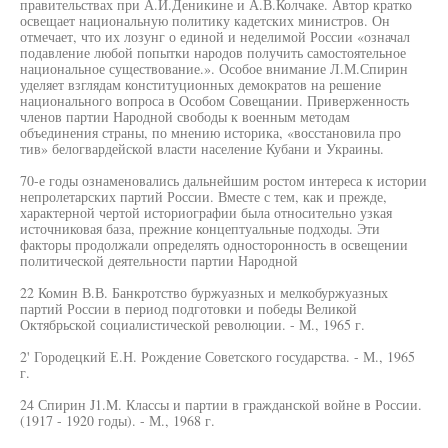
правительствах при А.И.Деникине и А.В.Колчаке. Автор кратко
освещает национальную политику кадетских министров. Он
отмечает, что их лозунг о единой и неделимой России «означал
подавление любой попытки народов получить самостоятельное
национальное существование.». Особое внимание Л.М.Спирин
уделяет взглядам конституционных демократов на решение
национального вопроса в Особом Совещании. Приверженность
членов партии Народной свободы к военным методам
объединения страны, по мнению историка, «восстановила про
тив» белогвардейской власти население Кубани и Украины.
70-е годы ознаменовались дальнейшим ростом интереса к истории
непролетарских партий России. Вместе с тем, как и прежде,
характерной чертой историографии была относительно узкая
источниковая база, прежние концептуальные подходы. Эти
факторы продолжали определять односторонность в освещении
политической деятельности партии Народной
22 Комин В.В. Банкротство буржуазных и мелкобуржуазных
партий России в период подготовки и победы Великой
Октябрьской социалистической революции. - М., 1965 г.
2' Городецкий Е.Н. Рождение Советского государства. - М., 1965
г.
24 Спирин J1.M. Классы и партии в гражданской войне в России.
(1917 - 1920 годы). - М., 1968 г.