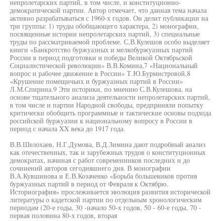
непролетарских партий, в том числе, и конституционно-
демократической партии. Автор отмечает, что данная тема начала
активно разрабатываться с 1960-х годов. Он делит публикации на
три группы: 1) труды обобщающего характера, 2) монографии,
посвященные истории непролетарских партий, 3) специальные
труды по рассматриваемой проблеме. С.В.Кулешов особо выделяет
книги «Банкротство буржуазных и мелкобуржуазных партий
России в период подготовки и победы Великой Октябрьской
Социалистической революции» В.В.Комина,7 «Национальный
вопрос и рабочее движение в России» Т.Ю.Бурмистровой,8
«Крушение помещичьих и буржуазных партий в России»
Л.М.Спирина.9 Эти историки, по мнению С.В.Кулешова, на
основе тщательного анализа деятельности непролетарских партий,
в том числе и партии Народной свободы, предприняли попытку
критически обобщить программные и тактические основы подхода
российской буржуазии к национальному вопросу в России в
период с начала XX века до 1917 года.
В.В.Шелохаев, Н.Г.Думова, В.Д.Зимина дают подробный анализ
как отечественных, так и зарубежных трудов о конституционных
демократах, начиная с работ современников последних и до
сочинений авторов сегодняшнего дня. В монографии
В.А.Кувшинова и Е.В.Козаченко «Борьба большевиков против
буржуазных партий в период от Февраля к Октябрю.
Историография» прослеживается эволюция развития исторической
литературы о кадетской партии по отдельным хронологическим
периодам (20-е годы, 30 -начало 50-х годов, 50 - 60-е годы, 70 -
первая половина 80-х годов, вторая