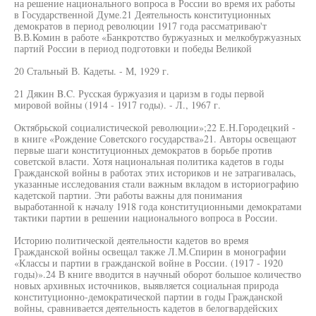
на решение национального вопроса в России во время их работы
в Государственной Думе.21 Деятельность конституционных
демократов в период революции 1917 года рассматриваю'т
В.В.Комин в работе «Банкротство буржуазных и мелкобуржуазных
партий России в период подготовки и победы Великой
20 Стальный В. Кадеты. - М, 1929 г.
21 Дякин B.C. Русская буржуазия и царизм в годы первой
мировой войны (1914 - 1917 годы). - Л., 1967 г.
Октябрьской социалистической революции»;22 Е.Н.Городецкий -
в книге «Рождение Советского государства»21. Авторы освещают
первые шаги конституционных демократов в борьбе против
советской власти. Хотя национальная политика кадетов в годы
Гражданской войны в работах этих историков и не затрагивалась,
указанные исследования стали важным вкладом в историографию
кадетской партии. Эти работы важны для понимания
выработанной к началу 1918 года конституционными демократами
тактики партии в решении национального вопроса в России.
Историю политической деятельности кадетов во время
Гражданской войны освещал также Л.М.Спирин в монографии
«Классы и партии в гражданской войне в России. (1917 - 1920
годы)».24 В книге вводится в научный оборот большое количество
новых архивных источников, выявляется социальная природа
конституционно-демократической партии в годы Гражданской
войны, сравнивается деятельность кадетов в белогвардейских