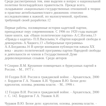
Среди рассмотренных тем, ими выделен и вопрос о национальной
политике белогвардейских правительств. Прежде всего,
складывание «национально-государственных отношений в теории
и практике антибольшевистского движения» отнесено
исследователями к важной, но малоизученной, проблеме,
требующей своей разработки.12
Первые работы, посвященные истории кадетской партии,
принадлежат перу современников. С 1906 по 1920 годы выходят
такие книги, как «Наши политические партии» А.С.Изгоева,13
«Правда о кадетах» П.П.Васильева,'4 «Партия народной свободы и
демократия» А.Чацкого,13 «Либеральные программы»
А.А.Богданова.16 В центре внимания публицистов начала XX
века - анализ политической программы партии Народной свободы
и деятельности ее членов в Государственной Думе
дореволюционных созывов. Среди авторов
9 Спирин JI.M. Крушение помещичьих и буржуазных партий в
России. - М., 1977 г.
10 Голдин В.И. Россия в гражданской войне. - Архангельск, 2000
г. Бордюгов Г.А. Ушаков А.И. Чураков В.Ю. Белое дело:
идеология, основы, режимы власти. - М., 1998 г.
12 Голдин В.И. Россия в гражданской войне. - Архангельск, 2000
г. С. 142. Бордюгов Г.А. Ушаков А.И.
Чураков В.Ю. Белое дело: идеология, основы, режимы власти. -