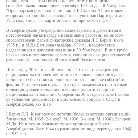
остановлено, а затем сведено на нет. Этому во многом
способствовало появившееся в октябре 1931 года в й 6 журнала
"Пролетарская революция" письмо И.В.Сталина "О некоторых
вопросах истории большевизма" и выпущенная Партиздатом в
1932 году книга "За партийность в исторической науке".
В Азербайджане утверждению волюнтаризма и догматизма в
исторической науке наряду с названными работами во многом
способствовали фальсификаторские доклады Л.П.Берии (июль
1935 г.) и М.Дв.Багирова (декабрь 1939 т.), неоднократно
издававшиеся в дополненном виде в 30-50-е годы1. В них грубо
искажались исторические события, связанные с социалистической
революцией, национальной политикой большевиков.
Литературу 30-х - первой половины 50-х гг., посвященную
национальным отношениям, отличает сильное влияние культа
личности, субъективизм, односторонность в оценке событий и
фактов. Историческая наука в эти годы подменялась статистикой,
иллюстрирующей только достижения в развитии наций и
национальных отношений. С середины 30-х годов, после Еывода
оо успешной ре-шенности национального вопроса в СССР в
Азербайджане, как и во
I Берия Л.П. К вопросу об истотши большевистских организаций
Закавказья. М.,1935 (2-е изд". М.,1936, 3-е изд. М.,1938); Багиров
М.Дк. Из истории большевистской организации Баку и
Азербайджана. Баку,1944 (в расширенном виде переиздано в 194§
и 1952 гг.).