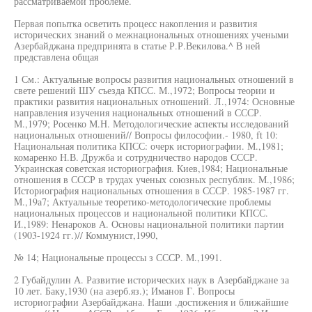
рассматриваемой проблеме.
Первая попытка осветить процесс накопления и развития
исторических знаний о межнациональных отношениях учеными
Азербайджана предпринята в статье Р.Р.Векилова.^ В ней
представлена общая
1 См.: Актуальные вопросы развития национальных отношений в
свете решений ШУ съезда КПСС. М.,1972; Вопросы теории и
практики развития национальных отношений. Л.,1974: Основные
направления изучения национальных отношений в СССР.
М.,1979; Росенко М.Н. Методологические аспекты исследований
национальных отношений// Вопросы философии.- 1980, ft 10:
Национальная политика КПСС: очерк историографии. М.,1981;
комаренко Н.В. Дружба и сотрудничество народов СССР.
Украинская советская историография. Киев,1984; Национальные
отношения в СССР в трудах ученых союзных республик. М.,1986;
Историография национальных отношения в СССР. 1985-1987 гг.
М.,19а7; Актуальные теоретико-методологические проблемы
национальных процессов и национальной политики КПСС.
И.,1989: Ненароков А. Основы национальной политики партии
(1903-1924 гг.)// Коммунист,1990,
№ 14; Национальные процессы з СССР. М.,1991.
2 Губайдулин А. Развитие исторических наук в Азербайджане за
10 лет. Баку,1930 (на азерб.яз.); Иманов Г. Вопросы
историографии Азербайджана. Наши .достижения и ближайшие