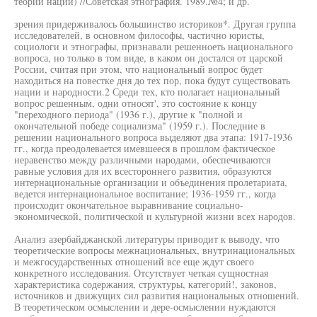
теории нации) //Советская этнография. 1989.№4; и др.
зрения придерживалось большинство историков*. Другая группа
исследователей, в основном философы, частично юристы,
социологи и этнографы, признавали решенноеть национального
вопроса, но только в том виде, в каком он достался от царской
России, считая при этом, что национальный вопрос будет
находиться на повестке дня до тех пор, пока будут существовать
нации и народности.2 Среди тех, кто полагает национальный
вопрос решенным, одни относят', это состояние к концу
"переходного периода" (1936 г.), другие к "полной и
окончательной победе социализма" (1959 г.). Последние в
решении национального вопроса выделяют два этапа: 1917-1936
гг., когда преодолевается имевшееся в прошлом фактическое
неравенство между различными народами, обеспечиваются
равные условия для их всестороннего развития, образуются
интернациональные организации и объединения пролетариата,
ведется интернациональное воспитание; 1936-1959 гг., когда
происходит окончательное выравнивание социально-
экономической, политической и культурной жизни всех народов.
Анализ азербайджанской литературы приводит к выводу, что
теоретические вопросы межнациональных, внутринациональных
и межгосударственных отношений все еще ждут своего
конкретного исследования. Отсутствует четкая сущностная
характеристика содержания, структуры, категорий!, законов,
источников и движущих сил развития национальных отношений.
В теоретическом осмыслении и дере-осмыслении нуждаются