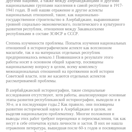
другими нациями, а также между азербайджанцами и другими
национальными группами населения в самой республике в 1917-
1941 годах. В ней нашяи отражение и другие аспекты
национальных отношений, такие, как национально-
государственное строительство в Азербайджане, выравнивание
уровней социально-экономического, политического и культурного
развития республик, отношения между Закавказскими
республиками в составе ЗСФСР и СССР.
Степень изученности проблемы. Попыток изучения национальных
отношений в историографическом аспекте как всесоюзном
масштабе, так и на материалах отдельных республик
предпринималось немало.1 Появившиеся в результате этого
работы носят в основном общий характер, посвящены
национальному вопросу в целом, всему комплексу
межнациональных отношений на протяжении всей истории
Советской власти, или же касаются отдельных аспектов
рассматриваемой проблемы.
В азербайджанской историографии, такие специальные
исследования отсутствуют, хотя работы, анализирующие основные
этапы развития республиканской историографии, выходили и в
30-е, и в последующие годы.2 Как правило, они посвящены
развитию исторической науки в Азербайджане в целом, не
выделяя национальную проблематику. Многие положения и
выводы этих работ требуют переоценки и переосмысления, так как
несут в себе отпечаток культа личности и застоя. В них не нашла
отражения литература, вышедшая после 60-х годов и посвященная