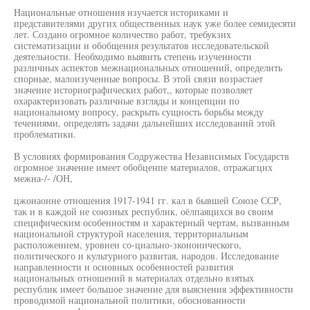
Национальные отношения изучается историками и
представителями других общественных наук уже более семидесяти
лет. Создано огромное количество работ, требукзих
систематизации и обобщения результатов исследовательской
деятельности. Необходимо выявить степень изученности
различных аспектов межнациональных отношений, определить
спорные, малоизученные вопросы. В этой связи возрастает
значение историографических работ,, которые позволяет
охарактеризовать различные взгляды и концепции по
национальному вопросу, раскрыть сущность борьбы между
течениями, определять задачи дальнейших исследований этой
проблематики.
В условиях формирования Содружества Независимых Государств
огромное значение имеет обобценпе материалов, отражагцих
межна-/- /ОН,
цжонаонне отношения 1917-1941 гг. кал в бывшей Союзе ССР,
так и в каждой не союзных республик, оёлпаяцихся во своим
специфическим особенностям и характерный чертам, вызванным
национальной структурой населения, территориальным
расположением, уровнен со-циально-зконоиического,
политического и культурного развитая, народов. Исследование
направленности и основных особенностей развития
национальных отношений в материалах отдельно взятых
республик имеет большое значение для выяснения эффективности
проводимой национальной политики, обоснованности