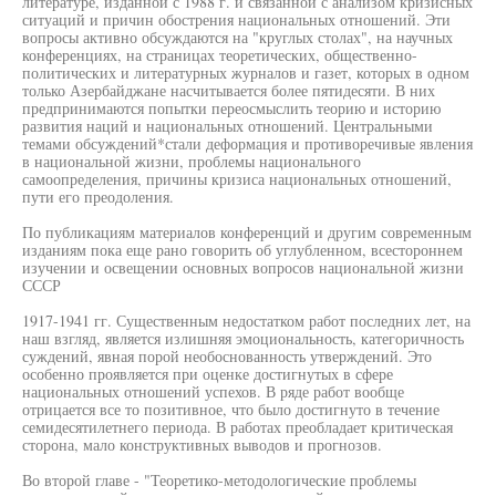
литературе, изданной с 1988 г. и связанной с анализом кризисных
ситуаций и причин обострения национальных отношений. Эти
вопросы активно обсуждаются на "круглых столах", на научных
конференциях, на страницах теоретических, общественно-
политических и литературных журналов и газет, которых в одном
только Азербайджане насчитывается более пятидесяти. В них
предпринимаются попытки переосмыслить теорию и историю
развития наций и национальных отношений. Центральными
темами обсуждений*стали деформация и противоречивые явления
в национальной жизни, проблемы национального
самоопределения, причины кризиса национальных отношений,
пути его преодоления.
По публикациям материалов конференций и другим современным
изданиям пока еще рано говорить об углубленном, всестороннем
изучении и освещении основных вопросов национальной жизни
СССР
1917-1941 гг. Существенным недостатком работ последних лет, на
наш взгляд, является излишняя эмоциональность, категоричность
суждений, явная порой необоснованность утверждений. Это
особенно проявляется при оценке достигнутых в сфере
национальных отношений успехов. В ряде работ вообще
отрицается все то позитивное, что было достигнуто в течение
семидесятилетнего периода. В работах преобладает критическая
сторона, мало конструктивных выводов и прогнозов.
Во второй главе - "Теоретико-методологические проблемы