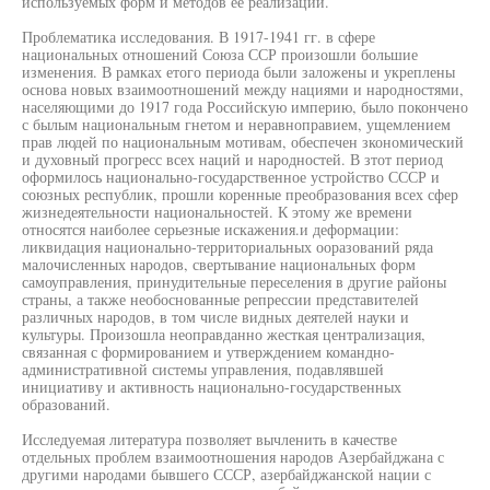
используемых форм и методов ее реализации.
Проблематика исследования. В 1917-1941 гг. в сфере
национальных отношений Союза ССР произошли большие
изменения. В рамках етого периода были заложены и укреплены
основа новых взаимоотношений между нациями и народностями,
населяющими до 1917 года Российскую империю, было покончено
с былым национальным гнетом и неравноправием, ущемлением
прав людей по национальным мотивам, обеспечен зкономический
и духовный прогресс всех наций и народностей. В зтот период
оформилось национально-государственное устройство СССР и
союзных республик, прошли коренные преобразования всех сфер
жизнедеятельности национальностей. К этому же времени
относятся наиболее серьезные искажения.и деформации:
ликвидация национально-территориальных ооразований ряда
малочисленных народов, свертывание национальных форм
самоуправления, принудительные переселения в другие районы
страны, а также необоснованные репрессии представителей
различных народов, в том числе видных деятелей науки и
культуры. Произошла неоправданно жесткая централизация,
связанная с формированием и утверждением командно-
административной системы управления, подавлявшей
инициативу и активность национально-государственных
образований.
Исследуемая литература позволяет вычленить в качестве
отдельных проблем взаимоотношения народов Азербайджана с
другими народами бывшего СССР, азербайджанской нации с