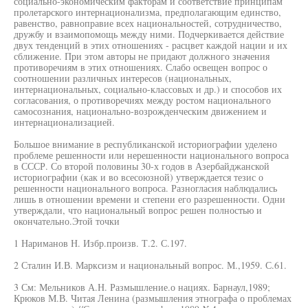
социально-экономическим факторам и соответствие принципам
пролетарского интернационализма, предполагающим единство,
равенство, равноправие всех национальностей, сотрудничество,
дружбу и взаимопомощь между ними. Подчеркивается действие
двух тенденций в этих отношениях - расцвет каждой нации и их
сближение. При этом авторы не придают должного значения
противоречиям в этих отношениях. Слабо освещен вопрос о
соотношении различных интересов (национальных,
интернациональных, социально-классовых и др.) и способов их
согласования, о противоречиях между ростом национального
самосознания, национально-возрожденческим движением и
интернационализацией.
Большое внимание в республиканской историографии уделено
проблеме решенности или нерешенности национального вопроса
в СССР. Со второй половины 30-х годов в Азербайджанской
историографии (как и во всесоюзной) утверждается тезис о
решенности национального вопроса. Разногласия наблюдались
лишь в отношении времени и степени его разрешенности. Одни
утверждали, что национальный вопрос решен полностью и
окончательно.Этой точки
1 Нариманов Н. Избр.произв. Т.2. С.197.
2 Сталин И.В. Марксизм и национальный вопрос. М.,1959. С.61.
3 См: Мельников А.Н. Размышление.о нациях. Барнаул,1989;
Крюков М.В. Читая Ленина (размышления этнографа о проблемах