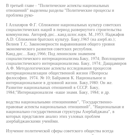
В третьей главе - "Политические аспекты национальных
отношений" выделены разделы "Политические процессы и
проблема руко-
I Аллахяров Ф.Г. Сближение национальных культур советских
социалистических наций в период развернутого строительства
коммунизма. Автореф.дис...канд.шлос.наук. М.,1953; Наджафов
A.D. Сближения братских культур. Баку,1965 (на азерб.яз.);
Велиев Т.С. Закономерности выравнивания общего уровня
экономического развития советских республик.
Канд.дис....Баку,1966; Под ленинским знаменем
социалистического интернационализма.Баку, 1974; Воплощение
социалистического интернационализма. Баку, 1974; Дащцамиров
А.Ф. Методологические аспекты исследования процессов
интернационализации общественной жизни //Вопросы
философии. 1974. № 10; Байрамов К. Национальное и
интернациональное в духовной жизни. Баку,1980: Он же.
Развитие национальных отношений в СССР. Баку,
1984;"Интернационализм -наше знамя. Баку, 1984; и др.
водства национальными отношениями", "Государственно-
правовые аспекты национальных отношений", "Национальная и
национально-государственная структуры Азербайджана", в
которых представлен анализ этих узловых проблем
азербайджанскими ученйми.
Изучение политической сферы советского общества всегда