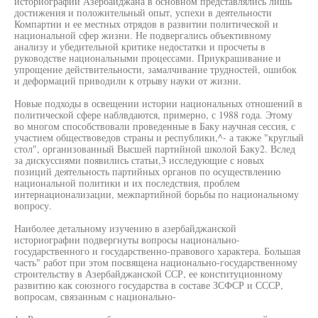
историографии Азербайджана в основном представлялись лишь
достижения и положительный опыт, успехи в деятельности
Компартии и ее местных отрядов в развитии политической и
национальной сфер жизни. Не подвергались объективному
анализу и убедительной критике недостатки и просчеты в
руководстве национальными процессами. Приукрашивание и
упрощение действительности, замалчивание трудностей, ошибок
и деформаций приводили к отрыву науки от жизни.
Новые подходы в освещении истории национальных отношений в
политической сфере наблвдаются, примерно, с 1988 года. Этому
во многом способствовали проведенные в Баку научная сессия, с
участием обществоведов страны и республики,^- а также "круглый
стол", организованный Высшей партийной школой Баку2. Вслед
за дискуссиями появились статьи,3 исследующие с новых
позиций деятельность партийных органов по осуществлению
национальной политики и их последствия, проблем
интернационализации, межпартийной борьбы по национальному
вопросу.
Наиболее детальному изучению в азербайджанской
историографии подвергнуты вопросы национально-
государственного и государственно-правового характера. Большая
часть" работ при этом посвящена национально-государственному
строительству в Азербайджанской ССР, ее конституционному
развитию как союзного государства в составе ЗСФСР и СССР,
вопросам, связанным с национально-