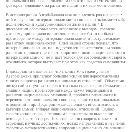
ционального вопроса, выявлением объективных и субъективных
факторов, влияющих на развитие наций и их взаимоотношения.
В историографии Азербайджана можно выделить ряд направле-•
ний в изучении интернационализации социально-экономической,
политической и культурно-языковой жизни наций.* В
диссертации обосновывается несогласие с выводом, согласно
которому при социализме исключается какое бы то ни было
противоречие между интернационализацией и поступательным
развитием национальностей. Спыт нашей страны показал, что
интернационализация, не - подготовленная естественным ходом
развития, приводит не только к противостоянию национального и
интернационального, но и дает толчок для возобновления старого,
отжившего, которое выступает при этом как средство самозащиты.
В диссертации отмечается, что с конца 80-х годов ученые
Азербайджана прилагают большие усилия для переосмысления
многих вопросов развития национальных отношений. Объектами
дискуссий и научных споров в эти годы стали теория сближения и
слияния наций, противоречия между двумя тенденциями в
развитии национальных отношений, проблема решенноети и
нерешенности национального вопроса, характер национальных
отношений и др. Предпринимались попытки внести ясность в
категориальный аппарат национальных, отношений. Однако
теоретические споры в основном направлены на выявление
неполадок в этой сфере. Пока еще нельзя говорить о каких-то
серьезных научных достижениях, новых направлениях в изучении
теоретико-методологических вопросов национальных отношений.