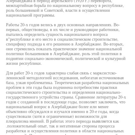
Азербайджана в период апрельского (1920 г.) переворота,
межпартийная борьба по национальному вопросу в республике,
роль большевикой и Советской, власти в осуществлении
национальной программы.
Работы 20-х годов велись в двух основных направлениях. Во-
первых, обществоведы, в их числе и руководящие работники,
пытались определить сущность национального вопроса
в"республике и его место в социалистическом строительстве,
специфику подхода к его решению в Азербайджане. Во-вторых,
они стремились показать практическое значение национальной
политики большевиков в Азербайджане, роль этой политики в
поднятии социально-экономической, политической и культурной
жизни республики.
Для работ 20-х годов характерна слабая связь с марксистско-
ленинской методологией исследования, небогатая источниковая
база, узкая проблематика. Теоретическая разработка национальных
проблем в эти годы была подчинена потребностям практики
социалистического строительства и определения национально-
государственного устройства страны. Сравнение литературы 20-х
годов с созданной в последующе годы, позволяет заключить, что
национальный вопрос в Азербайджане более или менее
объективно обсуждался и изучался именно в 20-е годы, когда
существовали (хотя и ограниченные) возможности для
плюрализма мнений. В работах этого периода выявляется как
.положительный опыт, так и негативные стороны процесса
разработки и осуществления политики в области национальных