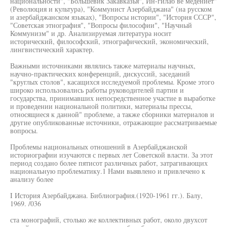
национальности", "Большевик Закавказья", Ин-гилаб ве медениет"
(Революция и культура), "Коммунист Азербайджана" (на русском
и азербайджанском языках), "Вопросы истории", "История СССР",
"Советская этнография", "Вопросы философии", "Научный
Коммунизм" и др. Анализируемая литература носит
исторический, философский, этнографический, экономический,
лингвистический характер.
Важными источниками являлись также материалы научных,
научно-практических конференций, дискуссий, заседаний
"круглых столов", касащихся исследуемой проблемы. Кроме этого
широко использовались работы руководителей партии и
государства, принимавших непосредственное участие в выработке
и проведении национальной политики, материалы прессы,
относящиеся к данной" проблеме, а также сборники материалов и
другие опубликованные источники, отражающие рассматриваемые
вопросы.
Проблемы национальных отношений в Азербайджанской
историографии изучаются с первых лет Советской власти. За этот
период создано более пятисот различных работ, затрагивающих
национальную проблематику.1 Нами выявлено и привлечено к
анализу более
I История Азербайджана. Библиография.(1920-1961 гг.). Балу,
1969. /036
ста монографий, столько же коллективных работ, около двухсот