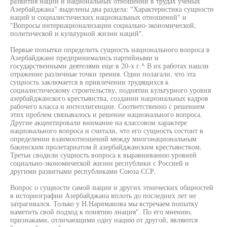
развития наций и национальных отношений в трудах ученых
Азербайджана" выделены два раздела: "Характеристика сущности
наций и социалистических национальных отношений" и
"Вопросы интернационализации социально-экономической,
политической и культурной жизни наций".
Первые попытки определить сущность национального вопроса в
Азербайджане предпринимались партийными и
государственными деятелями еще в 20-х г.^ В их работах нашли
отражение различные точки зрения. Одни полагали, что эта
сущность заключается в привлечении трудящихся к
социалистическому строительству, поднятии культурного уровня
азербайджанского крестьянства, создании национальных кадров
рабочего класса и интеллигенции. Соответственно с решением
этих проблем связывалось и решение национального вопроса.
Другие акцентировали внимание на классовом характере
национального вопроса и считали, что его сущность состоит в
определении взаимоотношений между многонациональным
бакинским пролетариатом й азербайджанским крестьянством.
Третьи сводили сущность вопроса к выравниванию уровней
социально-экономической жизни республики с Россией и
другими развитыми республиками Союза ССР.
Вопрос о сущности самой нации и других этнических общностей
в историографии Азербайджана вплоть до последних лет не
затрагивался. Только у Н.Нариманова мы встречаем попытку
наметить свой подход к понятию лнация". По его мнению,
признаками, отличающими одну нацию от другой, являются