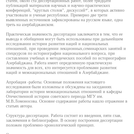
статей, около ста диссертационных работ, более тридцати
публикаций материалов научных и научно-практических
конференций, "круглых столов", дискуссий*', в которых активно
участвовали и ученые республики. Примерно две трети
выявленных источников зафиксированы на русском языке, одна
треть на азербайджанском.
Практическая значимость диссертации заключается в тем, что ее
вывода и обобщения могут быть использованы при дальнейшем
исследовании истории развития наций и национальных
отношений, при проведении лекционных,семинарских занятий и
спецкурсов по историографии национального вопроса, при
составлении учебных и методических пособий по историографии
Азербайджана. Работа имеет определенную практическую
значимость для всех, кто интересуется проблемами развития:
наций и межнациональных отношений в Азербайджане.
Апробация -работы. Основные положения настоящего
исследования были изложены и обсуждены на заседаниях
лаборатории истории межнациональных отношений и кафедры
Отечественной истории советского периода МГУ им.
М.В.Ломоносова. Основне содержание работы нашло отражение в
статьях автора.
Структура диссертации. Работа состоит из введения, пяти глав,
заключения и библиографии. В основу построения диссертации
положен проблемно-хронологический принцип.