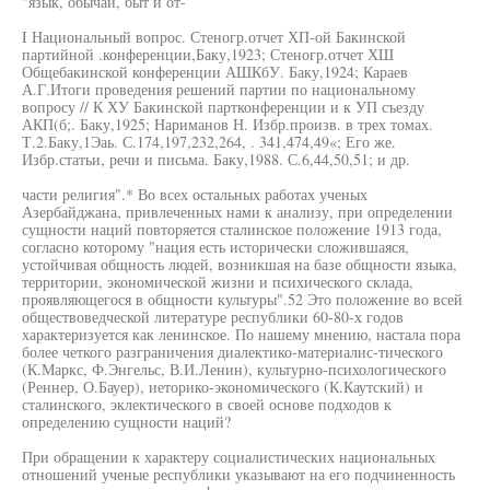
"язык, обычаи, быт и от-
I Национальный вопрос. Стеногр.отчет ХП-ой Бакинской
партийной .конференции,Баку,1923; Стеногр.отчет ХШ
Общебакинской конференции АШКбУ. Баку,1924; Караев
А.Г.Итоги проведения решений партии по национальному
вопросу // К ХУ Бакинской партконференции и к УП съезду
АКП(б;. Баку,1925; Нариманов Н. Избр.произв. в трех томах.
Т.2.Баку,1Эаь. С.174,197,232,264, . 341,474,49«; Его же.
Избр.статьи, речи и письма. Баку,1988. С.6,44,50,51; и др.
части религия".* Во всех остальных работах ученых
Азербайджана, привлеченных нами к анализу, при определении
сущности наций повторяется сталинское положение 1913 года,
согласно которому "нация есть исторически сложившаяся,
устойчивая общность людей, возникшая на базе общности языка,
территории, экономической жизни и психического склада,
проявляющегося в общности культуры".52 Это положение во всей
обществоведческой литературе республики 60-80-х годов
характеризуется как ленинское. По нашему мнению, настала пора
более четкого разграничения диалектико-материалис-тического
(К.Маркс, Ф.Энгельс, В.И.Ленин), культурно-психологического
(Реннер, О.Бауер), иеторико-экономического (К.Каутский) и
сталинского, эклектического в своей основе подходов к
определению сущности наций?
При обращении к характеру социалистических национальных
отношений ученые республики указывают на его подчиненность