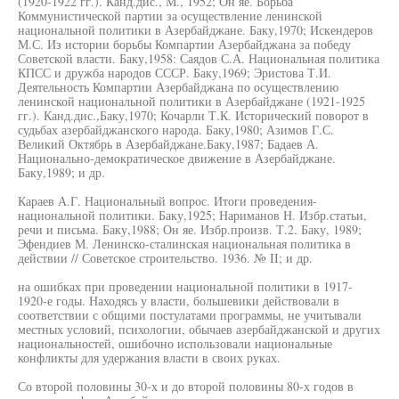
(1920-1922 гг.). Канд.дис., М., 1952; Он яе. Борьба
Коммунистической партии за осуществление ленинской
национальной политики в Азербайджане. Баку,1970; Искендеров
М.С. Из истории борьбы Компартии Азербайджана за победу
Советской власти. Баку,1958: Саядов С.А. Национальная политика
КПСС и дружба народов СССР. Баку,1969; Эристова Т.И.
Деятельность Компартии Азербайджана по осуществлению
ленинской национальной политики в Азербайджане (1921-1925
гг.). Канд.дис.,Баку,1970; Кочарли Т.К. Исторический поворот в
судьбах азербайджанского народа. Баку,1980; Азимов Г.С.
Великий Октябрь в Азербайджане.Баку,1987; Бадаев А.
Национально-демократическое движение в Азербайджане.
Баку,1989; и др.
Караев А.Г. Национальный вопрос. Итоги проведения-
национальной политики. Баку,1925; Нариманов Н. Избр.статьи,
речи и письма. Баку,1988; Он яе. Избр.произв. Т.2. Баку, 1989;
Эфендиев М. Ленинско-сталинская национальная политика в
действии // Советское строительство. 1936. № II; и др.
на ошибках при проведении национальной политики в 1917-
1920-е годы. Находясь у власти, большевики действовали в
соответствии с общими постулатами программы, не учитывали
местных условий, психологии, обычаев азербайджанской и других
национальностей, ошибочно использовали национальные
конфликты для удержания власти в своих руках.
Со второй половины 30-х и до второй половины 80-х годов в