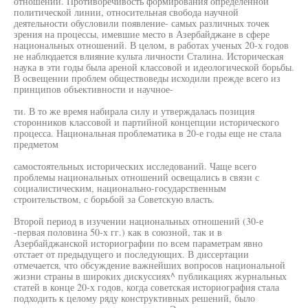
отношений. Противоречивость формирования определенной
политической линии, относительная свобода научной
деятельности обусловили появление- самых различных точек
зрения на процессы, имевшие место в Азербайджане в сфере
национальных отношений. В целом, в работах ученых 20-х годов
не наблюдается влияние культа личности Сталина. Историческая
наука в эти годы была ареной классовой и идеологической борьбы.
В освещении проблем обществоведы исходили прежде всего из
принципов объективности и научное-
ти. В то же время набирала силу и утверждалась позиция
сторонников классовой и партийной концепции исторического
процесса. Национальная проблематика в 20-е годы еще не стала
предметом
самостоятельных исторических исследований. Чаще всего
проблемы национальных отношений освещались в связи с
социалистическим, национально-государственным
строительством, с борьбой за Советскую власть.
Второй период в изучении национальных отношений (30-е
-первая половина 50-х гг.) как в союзной, так и в
Азербайджанской историографии по всем параметрам явно
отстает от предыдущего и последующих. В диссертации
отмечается, что обсуждение важнейших вопросов национальной
жизни страны в широких дискуссиях^ публикациях журнальных
статей в конце 20-х годов, когда советская историография стала
подходить к целому ряду конструктивных решений, было