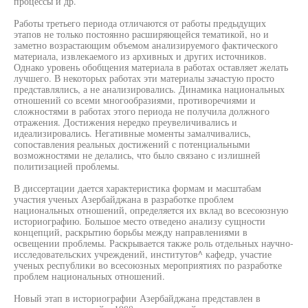
процессы и др.
Работы третьего периода отличаются от работы предыдущих
этапов не только постоянно расширяющейся тематикой, но и
заметно возрастающим объемом анализируемого фактического
материала, извлекаемого из архивных и других источников.
Однако уровень обобщения материала в работах оставляет желать
лучшего. В некоторых работах эти материалы зачастую просто
представлялись, а не анализировались. Динамика национальных
отношений со всеми многообразиями, противоречиями и
сложностями в работах этого периода не получила должного
отражения. Достижения нередко преувеличивались и
идеализировались. Негативные моменты замалчивались,
сопоставления реальных достижений с потенциальными
возможностями не делались, что было связано с излишней
политизацией проблемы.
В диссертации дается характеристика формам и масштабам
участия ученых Азербайджана в разработке проблем
национальных отношений, определяется их вклад во всесоюзную
историографию. Большое место отведено анализу сущности
концепций, раскрытию борьбы между направлениями в
освещении проблемы. Раскрывается также роль отдельных научно-
исследовательских учреждений, институтов^ кафедр, участие
ученых республики во всесоюзных мероприятиях по разработке
проблем национальных отношений.
Новый этап в историографии Азербайджана представлен в