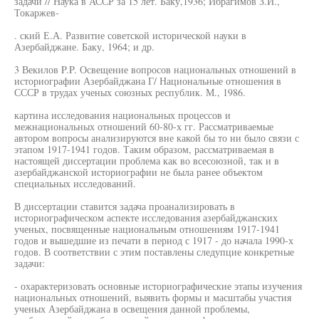
задачи // Наука в АССР за 15 лет. Баку,1936; Ибрагимов З.И.,
Токаржев-
. ский Е.А. Развитие советской исторической науки в
Азербайджане. Баку, 1964; и др.
3 Векилов P.P. Освещение вопросов национальных отношений в
историографии Азербайджана Г/ Национальные отношения в
СССР в трудах ученых союзных республик. М., 1986.
картина исследования национальных процессов и
межнациональных отношений 60-80-х гг. Рассматриваемые
автором вопросы анализируются вне какой бы то ни было связи с
этапом 1917-1941 годов. Таким образом, рассматриваемая в
настоящей диссертации проблема как во всесоюзной, так и в
азербайджанской историографии не была ранее объектом
специальных исследований.
В диссертации ставится задача проанализировать в
историографическом аспекте исследования азербайджанских
ученых, посвященные национальным отношениям 1917-1941
годов и вышедшие из печати в период с 1917 - до начала 1990-х
годов. В соответствии с этим поставлены следупцие конкретные
задачи:
- охарактеризовать основные историографические этапы изучения
национальных отношений, выявить формы и масштабы участия
ученых Азербайджана в освещения данной проблемы,