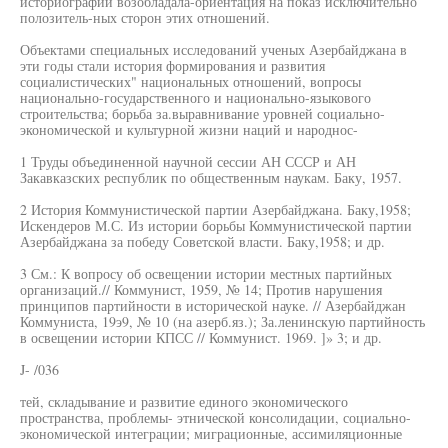
историографии возобладала-ориентация на показ исключительно
полозитель-ных сторон этих отношений.
Объектами специальных исследований ученых Азербайджана в
эти годы стали история формирования и развития
социалистических" национальных отношений, вопросы
национально-государственного и национально-языкового
строительства; борьба за.выравнивание уровней социально-
экономической и культурной жизни наций и народнос-
1 Труды объединенной научной сессии АН СССР и АН
Закавказских республик по общественным наукам. Баку, 1957.
2 История Коммунистической партии Азербайджана. Баку,1958;
Искендеров М.С. Из истории борьбы Коммунистической партии
Азербайджана за победу Советской власти. Баку,1958; и др.
3 См.: К вопросу об освещении истории местных партийных
организаций.// Коммунист, 1959, № 14; Против нарушения
принципов партийности в исторической науке. // Азербайджан
Коммуниста, 19э9, № 10 (на азерб.яз.); За.ленинскую партийность
в освещении истории КПСС // Коммунист. 1969. ]» 3; и др.
J- /036
тей, складывание и развитие единого экономического
пространства, проблемы- этнической консолидации, социально-
экономической интеграции; миграционные, ассимиляционные