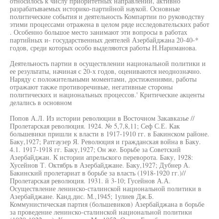
относилось к числу приоритетных направлений, активно
разрабатываемых историко-партийной наукой. Основные
политические события и деятельность Компартии по руководству
этими процессами отражена в целом ряде исследовательских работ
. Особенно большое место занимают эти вопросы в работах
партийных и- государственных деятелей Азербайджана 20-40-*
годов, среди которых особо выделяются работы Н.Нариманова.
Деятельность партии в осуществлении национальной политики и
ее результаты, начиная с 20-х годов, оцениваются неоднозначно.
Наряду с положительными моментами, достижениями, работы
отражают также противоречивые, негативные стороны
политических и национальных процессов.' Критические акценты
делались в основном
Попов А.Л. Из истории революции в Восточном Закавказье //
Пролетарская революция. 1924. № 5,7,8,11; Сеф С.Е. Как
большевики пришли к власти в 1917-1910 гг. в Бакинском районе.
Баку,1927; Ратгаузер Я. Революция и гражданская война в Баку.
4.1. 1917-1918 гг. Баку,1927; Он же. Борьбе за Советский
Азербайджан. К истории апрельского переворота. Баку, 1928:
Хусейнов Т. Октябрь в Азербайджане. Баку,1927; Дубнер А.
Бакинский пролетариат в борьбе за власть (1918-1920 гг.)//
Пролетарская революция. 1931. й 3-10; Гусейнов А.А.
Осуществление ленинско-сталинской национальной политики в
Азербайджане. Канд.дис. М.,1945; 1улиев Дж.Б.
Коммунистическая партия (большевиков) Азербайджана в борьбе
за проведение ленинско-сталинской национальной политики