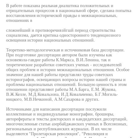
В работе показана реальная диалштика положительных и
отрицательных процессов в национальной сфере, сделана попытка
восстановления исторической правды о межнациональных,
отношениях в
сложнейший и противоречивзйгшй период строительства
социализма, дается критика одностороннего тенденциозного
освещения истории национальных отношений.
Теоретико-методологическая и источниковая база диссертации.
При подготовке диссертации автором были изучены как
основеяола-гавдие работы К.Маркса, В.И.Ленина, так и
теоретические разработки советских ученых - исследователей
общих проблем и истории межнациональных отношения. Особое
значение для нашей работы представлял труды советских
историографов, освещающих вопросы истории нашей страны и
проблемы национальных отношений. Большую ценность в этом
отношении представляют работы М.А.Барга, Е.М. Жукова,
В.Ж.Келле, М.Д.Ковальзона, И.Д.Ковальченко, Б.Г.Могиль-
ницкого, М.В.Нечкиной, А.М.Сахарова и других.
Источниками для написания диссертации послужили
коллективные и индивидуальные монографии, брошюры,
авторефераты и тексты докторских и кандидатских диссертаций,
многочисленные статьи азербайджанских ученых в Всесоюзных,
региональных и республиканских журналах. В их числе
выделяются "Пролетарская революция", "Революция и