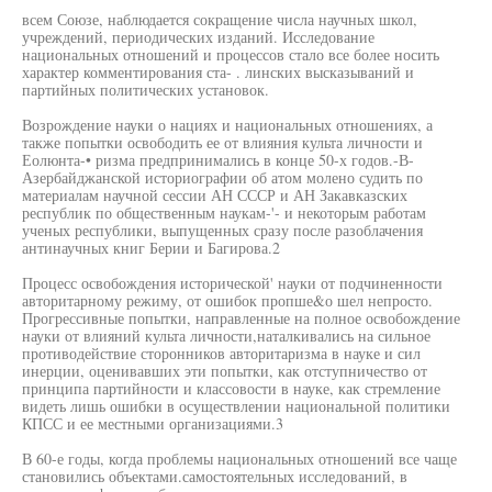
всем Союзе, наблюдается сокращение числа научных школ,
учреждений, периодических изданий. Исследование
национальных отношений и процессов стало все более носить
характер комментирования ста- . линских высказываний и
партийных политических установок.
Возрождение науки о нациях и национальных отношениях, а
также попытки освободить ее от влияния культа личности и
Еолюнта-• ризма предпринимались в конце 50-х годов.-В-
Азербайджанской историографии об атом молено судить по
материалам научной сессии АН СССР и АН Закавказских
республик по общественным наукам-'- и некоторым работам
ученых республики, выпущенных сразу после разоблачения
антинаучных книг Берии и Багирова.2
Процесс освобождения исторической' науки от подчиненности
авторитарному режиму, от ошибок пропше&о шел непросто.
Прогрессивные попытки, направленные на полное освобождение
науки от влияний культа личности,наталкивались на сильное
противодействие сторонников авторитаризма в науке и сил
инерции, оценивавших эти попытки, как отступничество от
принципа партийности и классовости в науке, как стремление
видеть лишь ошибки в осуществлении национальной политики
КПСС и ее местными организациями.3
В 60-е годы, когда проблемы национальных отношений все чаще
становились объектами.самостоятельных исследований, в