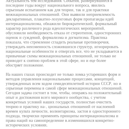
Актуальность тем исследования. События, развернувшиеся в
последние годы вокруг национального вопроса, явились
серьезным испытанием как для теории, так и для практики
межнациональных отношений. Они выявили неприемлемость
декларативных, плакатно-лозунговых форм пропаганды идей
интернационализма, обнажили бюрократический, формальный
характер различного рода идеологических мероприятий,
обусловили необходимость отказа от стереотипов, односторонних
оценок и суждений, формализма и догматизма. Практика
показала, что стремление сгладить реальные противоречия,
утверждать неизменность сложившихся структур, игнорировать
национальные особенности и отвергать все, что не укладывается в
привычные схемы межнациональных отношений, не только не
приводит к снятию проблем в этой сфере, но и еце более
обостряет положение.
На наших глазах происходит не только ломка устаревших форм и
методов управления национальными процессами, концепций,
утвержденных всем ходом семидесятилетней истории СССР, но и
серьезные перемены в самой сфере межнациональных отношений.
Сегодня задача состоит в том, чтобы, опираясь на положительный
опыт и достижения всего мирового оообцества, с учетом
конкретных условий наших государств, полностью очистить
теорию и практику на-, циональных отношений от наслоений
времен культа личности, волюнтаризма, застоя и одностороннего
подхода, творчески применять принципы интернационализма и
права наций на самоопределение в.изменившихся конкретно-
исторических условиях.