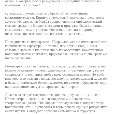
океан, в который после разрушения мироздания превратилась
вселенная. В Тригате 4
сутрадхара отождествлялся с Брахмой, его помощник
воспринимался как Вишну, а уродливый видушака представлял
асуров. Их словесная борьба воспроизводила мифологический
момент сражения Вишну с асурами и призвана была устранить
сомнения во всемогуществе божественных сил в период
неразвивающегося, инертного состояния космоса.
Последняя часть пурваранги - Прарочана уже не имела всеобщего
космического характера, но теснее, чем другие стадии была
связана с драмой. Она призвана была обеспечить божественное
покровительство спектакля, представлявшегося на сцене сразу же
после пурваранги.
Реконструкция символического смысла пурваранги показала, что
культовое назначение этого длительного и сложного ритуала не
сводилось к узкоспециальной задаче освящения драмы. По всей
видимости пурваранга имела достаточно универсальный характер
и была циклическим богослужением, по своему обрядовому типу
напоминавшим литургию христианской церкви.
Далее в главе рассматриваются ещё два ритуала, описанных в
Натьяшастре и связанных с возведением и освящением
театрального здания. Оба обряда принадлежали к тому же типу
поклонения, что и пурваранга и варьировали единую ритуальную
схему пуджи. Совпадает обрядовая семантика и структура