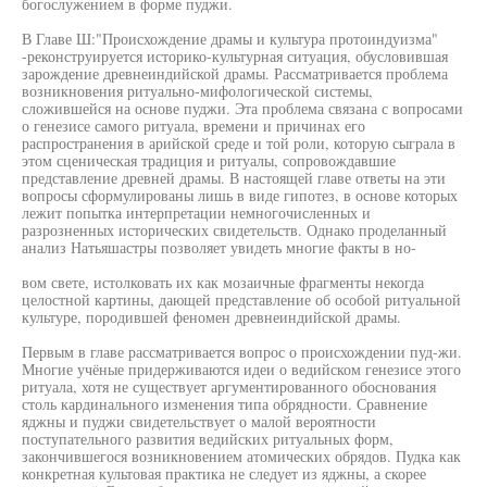
богослужением в форме пуджи.
В Главе Ш:"Происхождение драмы и культура протоиндуизма"
-реконструируется историко-культурная ситуация, обусловившая
зарождение древнеиндийской драмы. Рассматривается проблема
возникновения ритуально-мифологической системы,
сложившейся на основе пуджи. Эта проблема связана с вопросами
о генезисе самого ритуала, времени и причинах его
распространения в арийской среде и той роли, которую сыграла в
этом сценическая традиция и ритуалы, сопровождавшие
представление древней драмы. В настоящей главе ответы на эти
вопросы сформулированы лишь в виде гипотез, в основе которых
лежит попытка интерпретации немногочисленных и
разрозненных исторических свидетельств. Однако проделанный
анализ Натьяшастры позволяет увидеть многие факты в но-
вом свете, истолковать их как мозаичные фрагменты некогда
целостной картины, дающей представление об особой ритуальной
культуре, породившей феномен древнеиндийской драмы.
Первым в главе рассматривается вопрос о происхождении пуд-жи.
Многие учёные придерживаются идеи о ведийском генезисе этого
ритуала, хотя не существует аргументированного обоснования
столь кардинального изменения типа обрядности. Сравнение
яджны и пуджи свидетельствует о малой вероятности
поступательного развития ведийских ритуальных форм,
закончившегося возникновением атомических обрядов. Пудка как
конкретная культовая практика не следует из яджны, а скорее