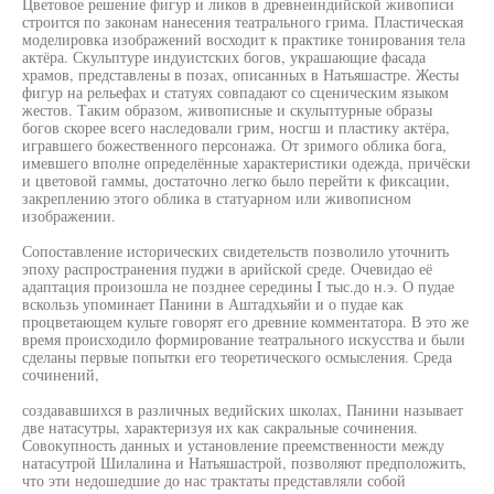
Цветовое решение фигур и ликов в древнеиндийской живописи
строится по законам нанесения театрального грима. Пластическая
моделировка изображений восходит к практике тонирования тела
актёра. Скульптуре индуистских богов, украшающие фасада
храмов, представлены в позах, описанных в Натьяшастре. Жесты
фигур на рельефах и статуях совпадают со сценическим языком
жестов. Таким образом, живописные и скульптурные образы
богов скорее всего наследовали грим, носгш и пластику актёра,
игравшего божественного персонажа. От зримого облика бога,
имевшего вполне определённые характеристики одежда, причёски
и цветовой гаммы, достаточно легко было перейти к фиксации,
закреплению этого облика в статуарном или живописном
изображении.
Сопоставление исторических свидетельств позволило уточнить
эпоху распространения пуджи в арийской среде. Очевидао её
адаптация произошла не позднее середины I тыс.до н.э. О пудае
вскользь упоминает Панини в Аштадхьяйи и о пудае как
процветающем культе говорят его древние комментатора. В это же
время происходило формирование театрального искусства и были
сделаны первые попытки его теоретического осмысления. Среда
сочинений,
создававшихся в различных ведийских школах, Панини называет
две натасутры, характеризуя их как сакральные сочинения.
Совокупность данных и установление преемственности между
натасутрой Шилалина и Натьяшастрой, позволяют предположить,
что эти недошедшие до нас трактаты представляли собой