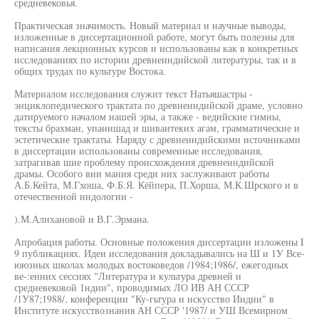
средневековья.
Практическая значимость. Новый материал и научные выводы,
изложенные в диссертационной работе, могут быть полезны для
написания лекционных курсов и использованы как в конкретных
исследованиях по истории древнеиндийской литературы, так и в
общих трудах по культуре Востока.
Материалом исследования служит текст Натьяшастры -
энциклопедического трактата по древнеиндийской драме, условно
датируемого началом нашей эры, а также - ведийские гимны,
тексты брахман, упанишад и шиваитеких агам, грамматические и
эстетические трактаты. Наряду с древнеиндийскими источниками
в диссертации использованы современные исследования,
затрагивав шие проблему происхождения древнеиндийской
драмы. Особого вни мания среди них заслуживают работы
А.Б.Кейта, М.Гхоша, Ф.Б.Я. Кёйпера, П.Хорша, М.К.Шрского и в
отечественной индологии -
).М.Алихановой и В.Г.Эрмана.
Апробация работы. Основные положения диссертации изложены I
9 публикациях. Идеи исследования докладывались на Ш и 1У Все-
ююзных школах молодых востоковедов /1984;1986/, ежегодных
ве-:енних сессиях "Литература и культура древней и
средневековой 1ндии", проводимых ЛО ИВ АН СССР
/1У87;1988/, конференции "Ку-гьтура и искусство Индии" в
Институте искусствознания АН СССР '1987/ и УШ Всемирном