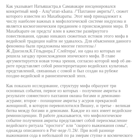
Как указывает Натьяшастра,в Самавакаре инсценировался
конкретный миф - Алц^атап-кЬапа. /"Пахтание амриты"/, сюжет
которого известен из Махабхараты. Этот миф принадлежит к
числу наиболее важных в мифологической системе индуизма и
является космогоническим преданием о происхождении мира. В
Махабхарате он предста' влен в качестве развёрнутого
повествования, однако никаких сюжетных истоков этого мифа в
ведийской традиции найти не удавалось. Для объяснения данного
феномена были предложены многие гипотезы /
Ж.Дшезиля,К.Гёльднера,Г.Слейтера/, ни одна из которых не
решила загадку происхождения эпического мифа. В главе
аргументируется новая точка зрения, согласно которой миф об ам-
рите представляет собой реинтерпретацию ведийских культовых
представлений, связанных с сомой и был создан на рубеже
поздне-ведийской и раннеэпической эпох.
Как показало исследование, структуру мифа образуют три
основных события, первое из которых - получение амриты в
результате совместного пахтания океана богами и демонами-
асурами; второе - похищение амриты у асуров прекрасной
женщиной, в которую перевоплотился Вишну, и третье - великая
битва между богами и демонами. Каждое из них имеет ведийские
реминисценции. В работе доказывается, что мифологическое
событие получения амриты представляет собой переосмысление
ведийского ритуала "простого" или "скорого выжимания сомы",
однажда описанного в Риг-веде /1.28/. При всей разнице
выжимания сода в небольшой по ра змерам ступке и космического