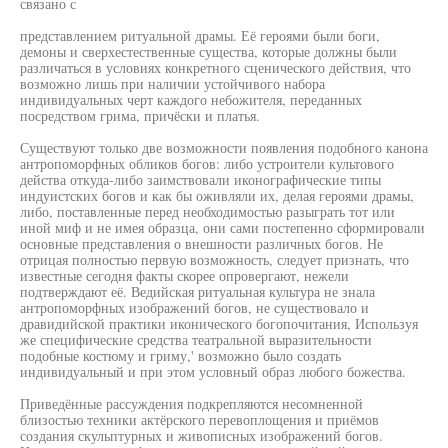
связано с
представлением ритуальной драмы. Её героями были боги,
демоны и сверхестественные существа, которые должны были
различаться в условиях конкретного сценического действия, что
возможно лишь при наличии устойчивого набора
индивидуальных черт каждого небожителя, переданных
посредством грима, причёски и платья.
Существуют только две возможности появления подобного канона
антропоморфных обликов богов: либо устроители культового
действа откуда-либо заимствовали иконографические типы
индуистских богов и как бы оживляли их, делая героями драмы,
либо, поставленные перед необходимостью разыграть тот или
иной миф и не имея образца, они сами постепенно сформировали
основные представления о внешности различных богов. Не
отрицая полностью первую возможность, следует признать, что
известные сегодня факты скорее опровергают, нежели
подтверждают её. Ведийская ритуальная культура не знала
антропоморфных изображений богов, не существовало и
дравидийской практики иконического богопочитания, Используя
же специфические средства театральной выразительности
подобные костюму и гриму,' возможно было создать
индивидуальный и при этом условный образ любого божества.
Приведённые рассуждения подкрепляются несомненной
близостью техники актёрского перевоплощения и приёмов
создания скульптурных и живописных изображений богов.