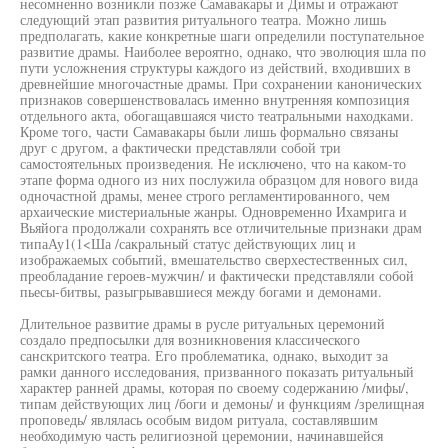
несомненно возникли позже Самавакары и Димы и отражают
следующий этап развития ритуального театра. Можно лишь
предполагать, какие конкретные шаги определили поступательное
развитие драмы. Наиболее вероятно, однако, что эволюция шла по
пути усложнения структуры каждого из действий, входивших в
древнейшие многочастные драмы. При сохранении канонических
признаков совершенствовалась именно внутренняя композиция
отдельного акта, обогащавшаяся чисто театральными находками.
Кроме того, части Самавакары были лишь формально связаны
друг с другом, а фактически представляли собой три
самостоятельных произведения. Не исключено, что на каком-то
этапе форма одного из них послужила образцом для нового вида
одночастной драмы, менее строго регламентированного, чем
архаические мистериальные жанры. Одновременно Ихамрига и
Вьяйога продолжали сохранять все отличительные признаки драм
типаАу1(1<Ша /сакральный статус действующих лиц и
изображаемых событий, вмешательство сверхестественных сил,
преобладание героев-мужчин/ и фактически представляли собой
пьесы-битвы, разыгрывавшиеся между богами и демонами.
Длительное развитие драмы в русле ритуальных церемоний
создало предпосылки для возникновения классического
санскритского театра. Его проблематика, однако, выходит за
рамки данного исследования, призванного показать ритуальный
характер ранней драмы, которая по своему содержанию /мифы/,
типам действующих лиц /боги и демоны/ и функциям /зрелищная
проповедь/ являлась особым видом ритуала, составлявшим
необходимую часть религиозной церемонии, начинавшейся