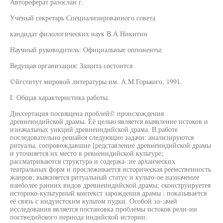
Автореферат разослан г.
Учёный секретарь Специализированного совета
кандидат филологических наук В.А.Никитин
Научный руководитель: Официальные оппоненты:
Ведущая организация: Защита состоится
©йгститут мировой литературы им. А.М.Горького, 1991.
I. Общая характеристика работы.
Диссертация посвящена проблей© происхождения
древнеиндийской драмы. Её целью является выявление истоков и
изначальных ункций древнеиндийской драма. В.работе
последовательно решайся следующие задачи: анализируются
ритуалы, сопровождавшие [редставление древнеиндийской драмы
и уточняется их место в ревнеиндийской культуре;
рассматриваются структура и содержа-:ие архаических
театральных форм и прослеживается историческая реемственность
жанров; выясняется ритуальный статус и культо-ое назначение
наиболее ранних видов древнеиндийской драмы; сконструируетея
историко-культурный контекст зарождения драмы : показывается
её связь с индуистским культом пудки. Особой за-;ачей
исследования является постановка проблемы истоков рели-ии
постведийского периода индийской истории.