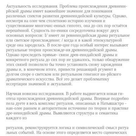
Актуальность исследования. Проблема происхождения древнеин-
рйской драмы имеет важнейшее значение для понимания
различных спектов развития древнеиндийской культуры. Однако,
несмотря на олее чем столетнюю историю изучения и
существование многочис-енных гипотез, она до сих пор остаётся
нерешённой. Сущность по-еники сосредоточена вокруг двух
основных вопросов: I/ имеет ли ревнеиндийская драма ритуальное
или светское происхождение; / когда и в какой этнокультурной
среде она зародилась. В после-цие года особый интерес вызывают
ритуальные теории происхожде-ия древнеиндийской драмы.
Однако проследить прямые- связи древ-еиндайской драмы и
конкретного ритуала до сих пор не удавалось, только обнаружение
этих связей позволило бы точно установить снову зарождения
драмы и, в конечном итоге, привести решающий ргумент в
долгом споре о светском или ритуальном генезисе ин-рйского
драматического искусства. Всё это делает проблематику
иссертации значимой и актуальной.
Научная новизна исследования. В работе выдвигается новая ги-
отеза происхождения древнеиндийской драмы. Впервые подробно
пела дуете я весь комплекс ритуалов, описанных в Натьяшастро -
наи-олее раннем и авторитетном источнике по теории и практике
дре-неиндийской драмы. Выявляются структура и семантика
каждого из
ритуалов, реконструируется логика и символический смысл ритуа
льных событий. На основе этого определяется место сценических