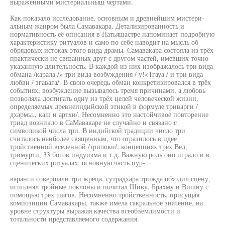
выраженными мистериальныш чертами.
Как показало исследование, основным и древнейшим мистери-
альным жанром была Самавакара. Детализированность и
нормативность её описания в Натьяшастре напоминает подробную
характеристику ритуалов и само по себе наводит на мысль об
обрядовых истоках этого вида драмы. Самавакара состояла из трёх
практически не связанных друг с другом частей, имевших точно
указанную длительность. В каждой из них изображалось три вида
обмана /карала /» три вида возбуждения / у!<1гауа / и три вида
любви / згавага/. В свою очередь обман конкретизировался в трёх
событиях, возбуждение вызывалось тремя причинами, а любовь
позволяла достигать одну из трёх целей человеческой жизни,
определяемых древнеиндийской этикой в формуле триварги /
дхармы., каш и артхи/. Несомненно это настойчивое повторение
триад возникло в СаМавакаре не случайно и связано с
символикой числа три. В индийской традиции число три
считалось наиболее священным, что отразилось в идее
тройственной вселенной /трилоки/, концепциях трёх Вед,
тримурти, 33 богов индуизма и т.д. Важную роль оно играло и в
сценических ритуалах: основную часть пур-
варанги совершали три жреца, сутрадхара трижда обходил сцену,
исполнял тройные поклоны и почитал Шиву, Брахму и Вишну с
помощью трёх шагов. Несомненно тройственность, присущая
композиции Самавакары, также имела сакральное значение, на
уровне структуры выражая качества всеобъемлимости и
тотальности представляемого содержания.