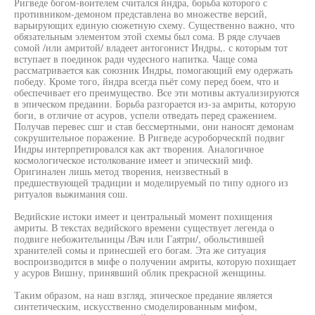
Ригведе богом-воителем считался йндра, борьба которого с
противником-демоном представлена во множестве версий,
варьирующих единую сюжетную схему. Существенно важно, что
обязательным элементом этой схемы был сома. В ряде случаев
сомой /или амритой/ владеет антогонист Индры,. с которым тот
вступает в поединок ради чудесного напитка. Чаще сома
рассматривается как союзник Индры, помогающий ему одержать
победу. Кроме того, йндра всегда пьёт сому перед боем, что и
обеспечивает его преимущество. Все эти мотивы актуализируются
в эпическом предании. Борьба разгорается из-за амриты, которую
боги, в отличие от асуров, успели отведать перед сражением.
Получав перевес сшг и став бессмертными, они наносят демонам
сокрушительное поражение. В Ригведе асуроборческпй подвиг
Индры интерпретировался как акт творения. Аналогичное
космологическое истолкование имеет и эпический миф.
Оригинален лишь метод творения, неизвестный в
предшествующей традиции и моделируемый по типу одного из
ритуалов выжимания сош.
Ведийские истоки имеет и центральный момент похищения
амриты. В текстах ведийского времени существует легенда о
подвиге небожительницы /Вач или Гаятри/, обольстившей
хранителей сомы и принесшей его богам. Эта же ситуация
воспроизводится в мифе о получении амриты, которую похищает
у асуров Вишну, принявший облик прекрасной женщины.
Таким образом, на наш взгляд, эпическое предание является
синтетическим, искусственно смоделированным мифом,