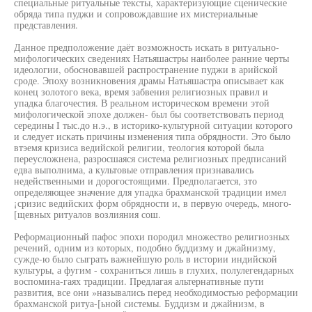
специальные ритуальные тексты, характеризующие сценические
обряда типа пуджи и сопровождавшие их мистериальные
представления.
Данное предположение даёт возможность искать в ритуально-
мифологических сведениях Натьяшастры наиболее ранние черты
идеологии, обосновавшей распространение пуджи в арийской
сроде. Эпоху возникновения драмы Натьяшастра описывает как
конец золотого века, время забвения религиозных правил и
упадка благочестия. В реальном историческом времени этой
мифологической эпохе должен- был бы соответствовать период
середины I тыс.до н.э., в историко-культурной ситуации которого
и следует искать причины изменения типа обрядности. Это было
втэемя кризиса ведийской религии, теология которой была
переусложнена, разросшаяся система религиозных предписаний
едва выполнима, а культовые отправления признавались
недейственными и дорогостоящими. Предполагается, зто
определяющее значение для упадка брахманской традиции имел
¡сризис ведийских форм обрядности и, в первую очередь, много-
[щевных ритуалов возлияния сош.
Реформационный пафос эпохи породил множество религиозных
речений, одним из которых, подобно буддизму и джайнизму,
сужде-ю было сыграть важнейшую роль в истории индийской
культуры, а фугим - сохраниться лишь в глухих, полулегендарных
воспомина-гаях традиции. Предлагая альтернативные пути
развития, все они »назывались перед необходимостью реформации
брахманской ритуа-[ьной системы. Буддизм и джайнизм, в