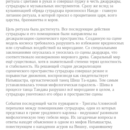
ритуала с цветами в руках и совершал пуджу в честь джарджары,
сутрадхары и музыкальных инструментов. Сразу же вслед за
кульминацией обряда сутрадхара произносил Нанди - главную
литанию ритуала, в которой просил о процветании царя, всего
царства, брахманетва и коров.
Цель ритуала была достигнута. Все последующие действия
сутрадхары и его помощников были направлены на
десакрализацию сценического пространства. Созданную на сцене
модель космоса требовалось разрушить во избежание вредоносных
или случайных воздействий на мироздание. Со специальными
заклинаниями опускалась и уносилась со сцены дкардкара, что
соответствовало низвержению мирового древа. Сакральный мир
ещё существовал, хотя в значительной степени терял целостность
и стабильность. На решающей стадии десакрализации
сценического пространства сутрадхара совершал резкие и
порывистые движения, воспроизводя как свидетельствует
Натьяшастра, оргиастический танец Шиш Та-ндава. Тем самым
устанавливалась точная мифологическая параллель - Шива в
процессе танца Тандава разрушил всё мироздание в целом, а
сутрадхара уничтожил его образ в пространстве сцены
События последующей части пурваранги - Тригаты /словесной
перепалки между помощниками сутрадхары, один из которых
представал в гриме уродливого карлика - видушаки/ развивали
мифологическую тему гибели мира. Их загадочные вопросы и
ответы находят объяснение в одном из мифов Натьяшастры,
повествующем о нападении асуров на Вишну, охранявшему