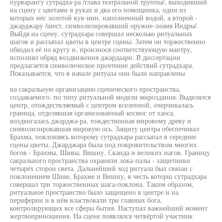
пурварангу сутрадха-ра /глава театральной труппы/, выходивший
на сцену с цветами в руках и два его помощника, один из
которых нёс золотой кув-иин, наполненный водой, а второй -
джарджару /шест, символизировавший оружие-знамя Индры/.
Выйдя на сцену, сутрадхара совершал несколько ритуальных
шагов и рассыпал цветы в центре сцены. Затем он торжественно
обходил её по кругу и, произнося соответствующую мантру,
исполнял обряд воздвижения джардаарн. В диссертации
предлагается символическое прочтение действий сутрадхара.
Показывается, что в начале ритуала они были направлены
на сакральную организацию сценического пространства,
создаваемого. по типу ритуальной модели мироздания. Выделялся
центр, отождествляемый с центром вселенной, очерчивалась
граница, отделявшая организованный космос от хаоса,
воздвигалась джарджа-ра, тождественная мировому древу и
символизировавшая мировую ось. Защиту центра обеспечивал
Брахма, поклоняясь которому сутрадхара рассыпал в середине
сцены цветы. Джарджара была под покровительством многих
богов - Брахмы, Шивы, Вишну, Сканда и великих нагов. Границу
сакрального пространства охраняли лока-палы - защитники
четырёх сторон света. Дальнейший ход ритуала был связан с
поклонением Шиве, Брахме и Вишну, в честь которш сутрадхара
совершал три торжественных шага-поклона. Таким образом,
ритуальное пространство было защищено в центре и на
периферии и в нём властвовали три главных бога,
контролирующих все сферы бытия. Наступал важнейший момент
жертвоприношения. На сцене появлялся четвёртой участник