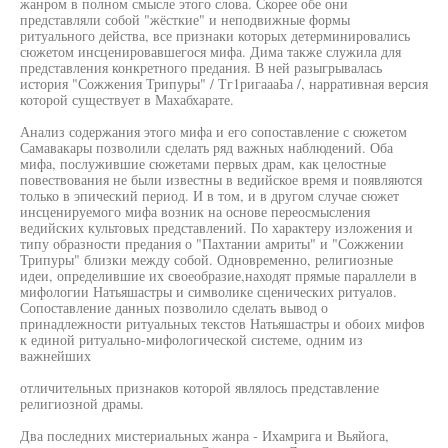
жанром в полном смысле этого слова. Скорее обе они
представляли собой "жёсткие" и неподвижные формы
ритуального действа, все признаки которых детерминировались
сюжетом инсценировавшегося мифа. Дима также служила для
представления конкретного предания. В ней разыгрывалась
история "Сожжения Трипуры" / Тг1ригаааЬа /, нарративная версия
которой существует в Махабхарате.
Анализ содержания этого мифа и его сопоставление с сюжетом
Самавакары позволили сделать ряд важных наблюдений. Оба
мифа, послужившие сюжетами первых драм, как целостные
повествования не были известны в ведийское время и появляются
только в эпический период. И в том, и в другом случае сюжет
инсценируемого мифа возник на основе переосмысления
ведийских культовых представлений. По характеру изложения и
типу образности предания о "Пахтании амриты" и "Сожжении
Трипуры" близки между собой. Одновременно, религиозные
идеи, определившие их своеобразие,находят прямые параллели в
мифологии Натьяшастры и символике сценических ритуалов.
Сопоставление данных позволило сделать вывод о
принадлежности ритуальных текстов Натьяшастры и обоих мифов
к единой ритуально-мифологической системе, одним из
важнейших
отличительных признаков которой являлось представление
религиозной драмы.
Два последних мистериальных жанра - Ихамрига и Вьяйога,