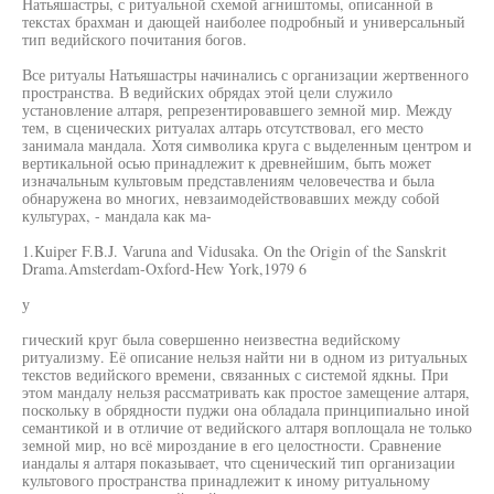
Натьяшастры, с ритуальной схемой агништомы, описанной в
текстах брахман и дающей наиболее подробный и универсальный
тип ведийского почитания богов.
Все ритуалы Натьяшастры начинались с организации жертвенного
пространства. В ведийских обрядах этой цели служило
установление алтаря, репрезентировавшего земной мир. Между
тем, в сценических ритуалах алтарь отсутствовал, его место
занимала мандала. Хотя символика круга с выделенным центром и
вертикальной осью принадлежит к древнейшим, быть может
изначальным культовым представлениям человечества и была
обнаружена во многих, невзаимодействовавших между собой
культурах, - мандала как ма-
1.Kuiper F.B.J. Varuna and Vidusaka. On the Origin of the Sanskrit
Drama.Amsterdam-Oxford-Hew York,1979 6
у
гический круг была совершенно неизвестна ведийскому
ритуализму. Её описание нельзя найти ни в одном из ритуальных
текстов ведийского времени, связанных с системой ядкны. При
этом мандалу нельзя рассматривать как простое замещение алтаря,
поскольку в обрядности пуджи она обладала принципиально иной
семантикой и в отличие от ведийского алтаря воплощала не только
земной мир, но всё мироздание в его целостности. Сравнение
иандалы я алтаря показывает, что сценический тип организации
культового пространства принадлежит к иному ритуальному