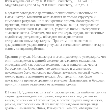
R'auravagama,crit.ed.by li .R.Bhatt .Pondlchery, 1 %1,vol.1 ;
Mrgendragama,crit.ed.by N.R.Bhatt.Pondlchery,1962,vol.1.
в деталях совпадает с цветочным поклонением,известным по
Натья-шастре. Близкими оказываются не только структура и
символика ритуалов, но и конкретные приемы богослужебной
практики, такие как песнопения, музыка, танцы, специальные
танцевальные шаги и движения, условные позы и выверенные
знаковые жесты. Отметим, что все эти черты пуджи, неизвестные
ведийскому ритуализму, обладают последовательно
театрализованным характером. При этом они являются не
декоративным украшением ритуала, а составляют символическую
основу священнодействия.
Сравнив ритуалы Натьяшастры и агам,правомерно утверждать, что
они принадлежат к единой системе ритуального мышления,
определившей как основы теологии, так и конкретные черты
богослужения. Очевидно, что сценическое и агамическое
поклонение было основано на общем архетипе, который условно
можно назвать архетипом пуджи. Этот архетип, как было
показано на примере сравнения ритуалов Натьяшастры и брахман,
принципиально отличается от архетипа яджны.
В Главе П; "Драма как ритуал" - рассматриваются наиболее ранние
формы древнеиндийской драмы, выделенные среди десяти её
видов, описанных в Натьяшастре, в особую группу лмдльа /букв,
резкие, экспрессивные/. К их числу принадлежат четыре вида
драмы - Самавакара, Дима, Ихамрига и Вьяйога, обладающие