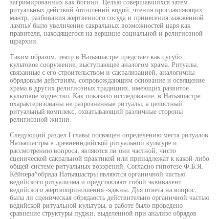
загримированных как богини. Целью совершавшихся затем
ритуальных действий /отоплений водой, чтения прославляющих
мантр, разбивания жертвенного сосуда и принесения зажжённой
лампы/ было увеличение сакральных возможностей царя как
правителя, находящегося на вершине социальной и религиозной
щрархии.
Таким образом, театр в Натьяшастре предстаёт как сугубо
культовое сооружение, выступающее аналогом храма. Ритуалы,
связанные с его строительством и сакрализацией, аналогичны
обрядовым действиям, сопровождающим основание и освящение
храма в других религиозных традициях, имеющих развитое
культовое зодчество. Как показало исследование, в Натьяшастре
охарактеризованы не разрозненные ритуалы, а целостный
ритуальный комплекс, охватывающий различные стороны
религиозной жизни.
Следующий раздел I главы посвящен определению места ритуалов
Натьяшастры в древнеиндийской ритуальной культуре и
рассмотрению вопроса, являются ли они частной, чисто
сценической сакральной практикой или принадлежат к какой-либо
общей системе ритуальных воззрений. Согласно гипотезе Ф.Б.Я.
Кёйпера^обряда Натьяшастры являются органичной частью
ведийского ритуализма и представляют собой эквивалент
ведийского жертвоприношения -яджны. Для ответа на вопрос,
была ли сценическая обрядаость действительно органичной частью
ведийской ритуальной культуры, в работе было проведено
сравнение структуры пуджи, выделенной при анализе обрядов