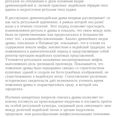
ритуалов по отношению к двум основным видам
древнеиндийской к; льтовой практики: ведийским обрядам типа
яджны и индуистским ритуалам типа пуджи.
В диссертации древнеиндийская драма впервые рассматривает' ся
как часть ритуальной церемонии, в рамках которой она разви'
валас.ь в течение столетий. Этот подход позволяет проследить
взаимовлияния ритуала и драмы и показать, что связи между ним;
были не преемственными /как предполагалось в большинстве
гипо' тез/, а взаимообусловленными. Анализ древнейших видов
драмы, описанных в Натьяшастре, показывает, что в основе их
содержания лежали мифы, неизвестные в ведийской традиции, но
появившиеся в раннеэпический период и представляющие собой
реинтер-претацию ведийских культовых представлений.
Уточняется ритуальное назначение инсценированных мифов,
выполнявших роль зрелищной проповеди. Показывается, что
появление драмы было неразрывно связано со строительством
культовых зданий и создали ем богослужебных изображений, не
существовавших в ведийскую эпоху. Сопоставление различных
исторических свидетельств даёт возможность уточнить время
появления драмы и охарактеризовать среду, в которой она
зародилась.
Изучение конкретных вопросов генезиса драмы позволяет по-
новому взглянуть на происхождение индуизма и поставить пробле
му особой ритуальной культуры, сыгравшей роль связующего звен
между религией ведийской эпохи и зрелым индуизмом,
предетавле: ним разнообразными конфессиональными течениями