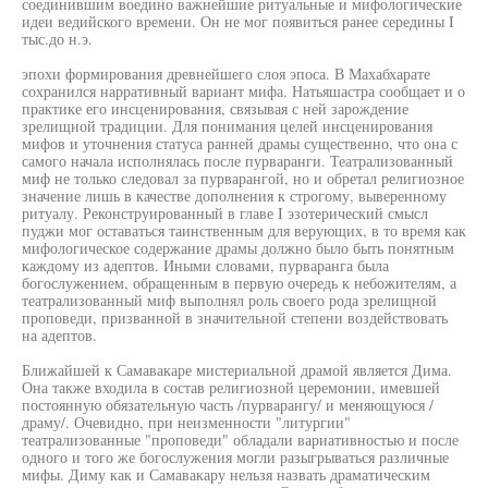
соединившим воедино важнейшие ритуальные и мифологические
идеи ведийского времени. Он не мог появиться ранее середины I
тыс.до н.э.
эпохи формирования древнейшего слоя эпоса. В Махабхарате
сохранился нарративный вариант мифа. Натьяшастра сообщает и о
практике его инсценирования, связывая с ней зарождение
зрелищной традиции. Для понимания целей инсценирования
мифов и уточнения статуса ранней драмы существенно, что она с
самого начала исполнялась после пурваранги. Театрализованный
миф не только следовал за пурварангой, но и обретал религиозное
значение лишь в качестве дополнения к строгому, выверенному
ритуалу. Реконструированный в главе I эзотерический смысл
пуджи мог оставаться таинственным для верующих, в то время как
мифологическое содержание драмы должно было быть понятным
каждому из адептов. Иными словами, пурваранга была
богослужением, обращенным в первую очередь к небожителям, а
театрализованный миф выполнял роль своего рода зрелищной
проповеди, призванной в значительной степени воздействовать
на адептов.
Ближайшей к Самавакаре мистериальной драмой является Дима.
Она также входила в состав религиозной церемонии, имевшей
постоянную обязательную часть /пурварангу/ и меняющуюся /
драму/. Очевидно, при неизменности "литургии"
театрализованные "проповеди" обладали вариативностью и после
одного и того же богослужения могли разыгрываться различные
мифы. Диму как и Самавакару нельзя назвать драматическим