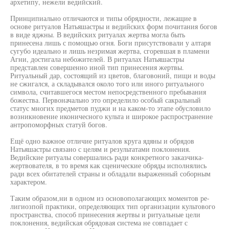
архетипу, нежели ведийский.
Принципиально отличаются и типы обрядности, лежащие в
основе ритуалов Натьяшастры и ведийских форм почитания богов
в виде яджны. В ведийских ритуалах жертва могла быть
принесена лишь с помощью огня. Боги присутствовали у алтаря
сугубо идеально и лишь незримая жертва, сгоревшая в пламени
Агни, достигала небожителей. В ритуалах Натьяшастры
представлен совершенно иной тип принесения жертвы.
Ритуальный дар, состоящий из цветов, благовоний, пищи и воды
не сжигался, а складывался около того или иного ритуального
символа, считавшегося местом непосредственного пребывания
божества. Первоначально это определило особый сакральный
статус многих предметов пуджи и на каком-то этапе обусловило
возникновение иконичесного культа и широкое распространение
антропоморфных статуй богов.
Ещё одно важное отличие ритуалов круга ядяны и обрядов
Натьяшастры связано с целям и результатами поклонения.
Ведийские ритуалы совершались ради конкретного заказчика-
жертвователя, в то время как сценические обряды исполнялись
ради всех обитателей страны и обладали выраженный соборным
характером.
Таким образом,ни в одном из основополагающих моментов ре-
лигиозпой практики, определяющих тип организации культового
пространства, способ принесения жертвы и ритуальные цели
поклонения, ведийская обрядовая система не совпадает с