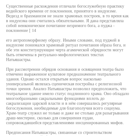
Существенные расхождения отличали богослужебную практику
ведийского времени от поклонения, принятого в индуизме.
Ведизд и брахманизм не знали храмовых построек, в то вреия как
в индуизма они считались обязательными. Я дана представляла
собой неиконическое почитание незримого бога, а пуджа -
поклонение [ 14
его антропоморфному образу. Иными словами, под пуджей в
индуизме понимался храмовый ритуал почитания образа бога, и
обе эти конституирующие черта агамической обрядности могут
быть отмечены в ритуально-мифологических текстах
Натьяшастры.
При рассмотрении обрядов основания и освящения театра было
отмечено выраженное культовое предназначение театрального
здания. Однако остался открытым вопрос насколько
универсальной являлась сценическая постройка с религиозной
точки зрения. Анализ Натьяшастры позволил предположить, что
театральное здание имело статус подлинного храма. Оно обладало
многообразными сакральными функциями вплоть до
сакрализации царской власти и в нём совершались регулярные
богослужения, необходимые для благополучия всего социума.
Храм-театр служил не только и даже не столько для разыгрывания
драш-мистерии, сколько для совершения пудаи,
сопровождавшейся представлениями инсценированных мифов.
Предписания Натьяшастры, связанные со строительством