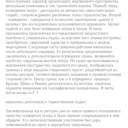
богослужения, характер организации жертвенного пространства,
ритуальная символика и тип принесения жертвы. Первый обряд -
возведения театра - распадался на множество самостоятельных
стадий,, сопровождавших различные этапы строительства. Второй
- освящения - совершался в полностью законченном здании и
включал три последовательно исполнявшихся церемонии. Целью
первой из них было освящение театра в целом. В театр
призывались практически все представители индуистского
пантеона и совершалась пуджа, вследствие чего земная постройка
приобретала, сакральный характер и превращалась в модель
мироздания. Следующая часть священнодействия начиналась
после небольшого перерыва. Ее религиозное предназначение
заключалось в дополнительном освящении сцены, являвшейся
наиболее сакральным местом театра. На сцене организовывалось
жертвенное пространство, выделялся его центр, изображалась
граница в виде мандалы /сакрального круга/, разделявшегося на
восемь секторов, соответствовавших основным и промежуточным
сторонам света. Центр сцены, как и в пурваранге, защищал
Брахма. Шива и Вишну располагались на востоке, локапалы
охраняли вверенные им географические направленна. В честь
богов вновь со-Г 5
вершалась длительная и торжественная пуджа.
Заключительная часть ритуала уже не имела прямого отношения к
таинству освящения театра и была первым совершавшимся в нём
обрядом. Его непосредственным участником был царь,
появлявшийся на сцене в окружении танцовщиц,