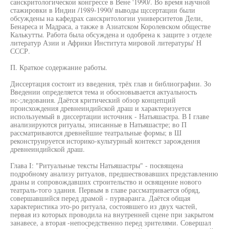
санскритологическои конгрессе в Вене '1990/. Во время научной
стажировки в Индии /1989-1990/ выводы щссертации были
обсуждены на кафедрах санскритологии университетов Дели,
Бенареса и Мадраса, а также в Азиатском Королевском обществе
Калькутты. Работа была обсуждена и одобрена к защите з отделе
литератур Азии и Африки Института мировой литературы' Н
СССР.
П. Краткое содержание работы.
Диссертация состоит из введения, трёх глав и библиографии. Зо
Введении определяется тема и обосновывается актуальность
ис-;ледования. Даётся критический обзор концепций
происхождения древнеиндийской драш и характеризуется
используемый в диссертации источник - Натьяшастра. В I главе
анализируются ритуалы, эписанные в Натьяшастре; во П
рассматриваются древнейшие театральные формы; в Ш
реконструируется историко-культурный контекст зарождения
древнеиндийской драш.
Глава I: "Ритуальные тексты Натьяшастры" - посвящена
подробному анализу ритуалов, предшествовавших представлению
драны и сопровождавших строительство и освящение нового
театраль-того здания. Первым в главе рассматривается обряд,
совершавшийся перед драмой - пурваранга. Даётся общая
характеристика это-ро ритуала, состоявшего из двух частей,
первая из которых проводила на внутренней сцене при закрытом
занавесе, а вторая -непосредственно перед зрителями. Совершал