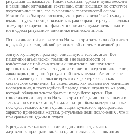
ритуалами Натьяшастры. Иными словами, яджна и пудяа восходят
к различным ритуальный архетипам, отличающимся по структуре
жертвоприношения, его символике и теологической основе.
Можно было бы предположить, что в рамках ведийской культуры
яджна и пуджа сосуществовали как равноправные ритуалы, однако
этому противоречит тот факт, что описание пуджи нельзя найти
ни в одном ритуальном памятнике ведийской эпохи.
Поиски аналогий для ритуалов Натьяшастры заставили обратиться
к другой древнеиндийской религиозной системе, имевшей ра-
звитую культовую практику, описанную в текстах агам. Все
памятники агамической традиции вне зависимости от
конфессиональной ориентации /шиваитские, вишнуитские,
кришнаитские/ описывают один и тот же тип жертвоприношения,
давая вариации единой ритуальной схемы пуджи. Агамические
тексты малоизучены, долгое время их характеризовали как
сектантские сочинения. На самом деле,, как показывают новейшие
исследования, в постведийский период агамы играли ту же роль,
которой обладали тексты брахман в ведийское время. При
сопоставлении ритуалов Натьяшастры с обрядами, описанными в
текстах шиваитских агам,* в дассерта-ции была выдержана та же
последовательность /тип организации культового пространства,
характер принесения жертвы, ритуальные цели поклонения/, что и
при сравнении яджны и пуджи.
В ритуалах Натьяшастры и агам одинаково создавалось
жертвенное пространство. Оно организовывалось с помощью