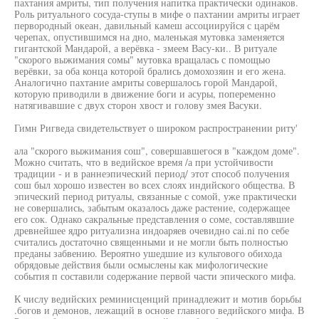
пахтания амриты, тип получения напитка практически одинаков.
Роль ритуального сосуда-ступы в мифе о пахтании амриты играет
первородный океан, давильный камеш ассоциируйся с царём
черепах, опустившимся на дно, маленькая мутовка заменяется
гигантской Мандарой, а верёвка - змеем Васу-ки.. В ритуале
"скорого выжимания сомы" мутовка вращалась с помощью
верёвки, за оба конца которой брались домохозяин и его жена.
Аналогично пахтание амриты совершалось горой Мандарой,
которую приводили в движение боги и асуры, попеременно
натягивавшие с двух сторон хвост и голову змея Васуки.
Гимн Ригведа свидетельствует о широком распространении риту'
ала "скорого выжимания сош", совершавшегося в "каждом доме".
Можно считать, что в ведийское время /а при устойчивости
традиции - и в раннеэпический период/ этот способ получения
сош был хорошо известен во всех слоях индийского общества. В
эпический период ритуалы, связанные с сомой, уже практически
не совершались, забытым оказалось даже растение, содержащее
его сок. Однако сакральные представления о соме, составлявшие
древнейшее ядро ритуализна индоаряев очевидно cai.ni по себе
считались достаточно священными и не могли быть полностью
преданы забвению. Вероятно ушедшие из культового обихода
обрядовые действия были осмыслены как мифологические
события п составили содержание первой части эпического мифа.
К числу ведийских реминисценций принадлежит и мотив борьбы
.богов и демонов, лежащий в основе главного ведийского мифа. В