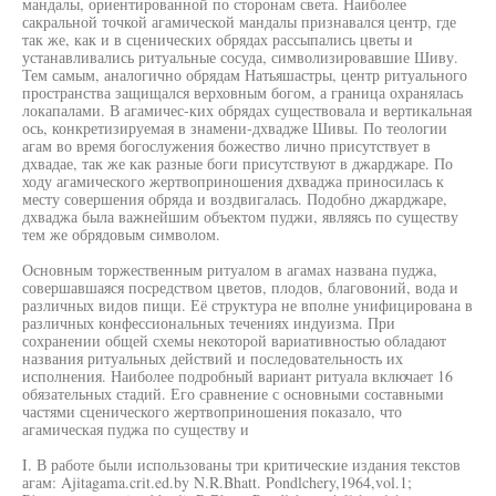
мандалы, ориентированной по сторонам света. Наиболее
сакральной точкой агамической мандалы признавался центр, где
так же, как и в сценических обрядах рассыпались цветы и
устанавливались ритуальные сосуда, символизировавшие Шиву.
Тем самым, аналогично обрядам Натьяшастры, центр ритуального
пространства защищался верховным богом, а граница охранялась
локапалами. В агамичес-ких обрядах существовала и вертикальная
ось, конкретизируемая в знамени-дхвадже Шивы. По теологии
агам во время богослужения божество лично присутствует в
дхвадае, так же как разные боги присутствуют в джарджаре. По
ходу агамического жертвоприношения дхваджа приносилась к
месту совершения обряда и воздвигалась. Подобно джарджаре,
дхваджа была важнейшим объектом пуджи, являясь по существу
тем же обрядовым символом.
Основным торжественным ритуалом в агамах названа пуджа,
совершавшаяся посредством цветов, плодов, благовоний, вода и
различных видов пищи. Её структура не вполне унифицирована в
различных конфессиональных течениях индуизма. При
сохранении общей схемы некоторой вариативностью обладают
названия ритуальных действий и последовательность их
исполнения. Наиболее подробный вариант ритуала включает 16
обязательных стадий. Его сравнение с основными составными
частями сценического жертвоприношения показало, что
агамическая пуджа по существу и
I. В работе были использованы три критические издания текстов
агам: Ajitagama.crit.ed.by N.R.Bhatt. Pondlchery,1964,vol.1;