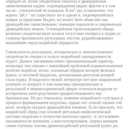
отрицает её. Более убедительна гипотеза о дравидийском
заимствовании пуджи, подтверждаемая рядом: фактов и в том
числе - этимологией её названия. В на^ уке установлено, что
корень "рй;) " не существует ни в одном и; индоевропейских
языков за пределами Индии, но может быть объяа нён как
дравидийское заимствование, имеющее параллели в современных
дравидийских языках. О неведийском происхождении обряда
косвенно свидетельствует полное отсутствие интереса к пудже со
стороны брахманских ритуальных текстов, разрабатывающих
мельчайшие черты ведийской обрядности.
Совокупность ритуальных, исторических и лингвистических
свидетельств говорит в пользу неарийской принадлежности
пудаст. Данное заключение имеет принципиальный характер,
поскольку оно связано с важнейшей проблемой взаимоотношения
религии ведийско эпохи, основным обрядом которой являлась
яджна, и системой индуизма, центральным ритуалом которой
стала пуджа. В индологи-ческой литературе нет ясно выраженной
позиции по вопросу о том насколько принципиально в
ритуальной и мировоззренческой сферах отличался.индуизм от
исторически непосредственно предшествовавшего ему
брахманизма. Не раз отмечалось значение неарийского субстрата в
процессе формирования индуизма, однако нет точной оценки той
роли, которую сыграло дравидийское влияние. Если признать, что
неарийский обряд стал основой ритуально-мифологической
системы индуизма и полностью вытеснил яджну, тс это влияние
оказывается не внешним, а конституирующим, затрата вающим
самые глубокие основы древнеиндийской ритуальной культз ры.