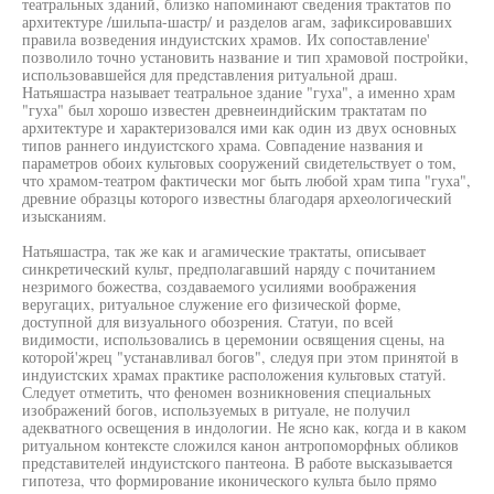
театральных зданий, близко напоминают сведения трактатов по
архитектуре /шильпа-шастр/ и разделов агам, зафиксировавших
правила возведения индуистских храмов. Их сопоставление'
позволило точно установить название и тип храмовой постройки,
использовавшейся для представления ритуальной драш.
Натьяшастра называет театральное здание "гуха", а именно храм
"гуха" был хорошо известен древнеиндийским трактатам по
архитектуре и характеризовался ими как один из двух основных
типов раннего индуистского храма. Совпадение названия и
параметров обоих культовых сооружений свидетельствует о том,
что храмом-театром фактически мог быть любой храм типа "гуха",
древние образцы которого известны благодаря археологический
изысканиям.
Натьяшастра, так же как и агамические трактаты, описывает
синкретический культ, предполагавший наряду с почитанием
незримого божества, создаваемого усилиями воображения
веругацих, ритуальное служение его физической форме,
доступной для визуального обозрения. Статуи, по всей
видимости, использовались в церемонии освящения сцены, на
которой'жрец "устанавливал богов", следуя при этом принятой в
индуистских храмах практике расположения культовых статуй.
Следует отметить, что феномен возникновения специальных
изображений богов, используемых в ритуале, не получил
адекватного освещения в индологии. Не ясно как, когда и в каком
ритуальном контексте сложился канон антропоморфных обликов
представителей индуистского пантеона. В работе высказывается
гипотеза, что формирование иконического культа было прямо