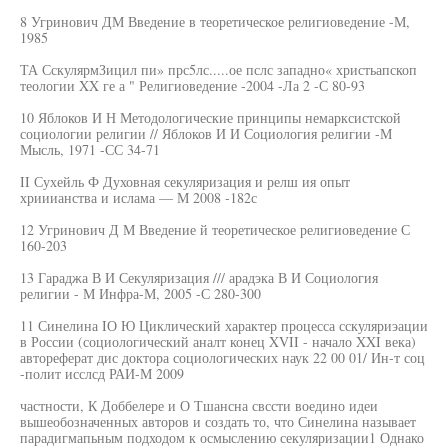
8 Угринович ДМ Введение в теоретическое религиоведение -М,
1985
ТА СскулярмЗицил пи» прс5лс.....ое пслс западно« христьапскоп
теологии XX ге а " Религиоведение -2004 -Ла 2 -С 80-93
10 Яблоков И Н Методологические принципы немарксистской
социологии религии // Яблоков И И Социология религии -М
Мысль, 1971 -СС 34-71
II Сухейль Ф Духовная секуляризация и релш ия опыт
хрииианства и ислама — М 2008 -182с
12 Угринович Д М Введение й теоретическое религиоведение С
160-203
13 Гараджа В И Секуляризация /// арадэка В И Социология
религии - М Инфра-М, 2005 -С 280-300
11 Синелина IО Ю Циклический характер процесса сскуляриэации
в России (социологический аналт конец XVII - начало XXI века)
автореферат дис доктора социологических наук 22 00 01/ Ин-т соц
-полит исслсд РАИ-М 2009
частности, К Доббелере и О Тшансна свссти воедино идеи
вышеобозначенных авторов и создать то, что Синелина называет
парадигмапьным подходом к осмыслению секуляризации1 Однако