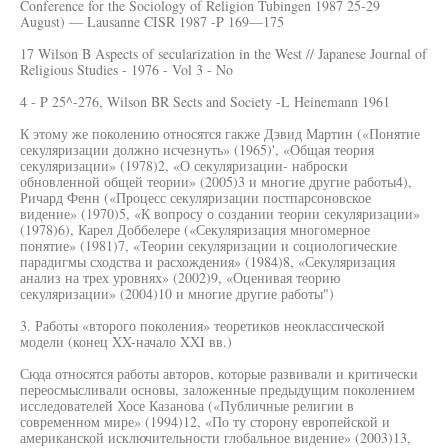
Conference for the Sociology of Religion Tubingen 1987 25-29
August) — Lausanne CISR 1987 -P 169—175
17 Wilson B Aspects of secularization in the West // Japanese Journal of
Religious Studies - 1976 - Vol 3 - No
4 - P 25^-276, Wilson BR Sects and Society -L Heinemann 1961
К этому же поколению относятся гакже Дэвид Мартин («Понятие
секуляризации должно исчезнуть» (1965)', «Общая теория
секуляризации» (1978)2, «О секуляризации- наброски
обновленной общей теории» (2005)3 и многие другие работы4),
Ричард Фенн («Процесс секуляризации постпарсоновское
видение» (1970)5, «К вопросу о создании теории секуляризации»
(1978)6), Карел Доббелере («Секуляризация многомерное
понятие» (1981)7, «Теории секуляризации и социологические
парадигмы сходства и расхождения» (1984)8, «Секуляризация
анализ на трех уровнях» (2002)9, «Оценивая теорию
секуляризации» (2004)10 и многие другие работы")
3. Работы «второго поколения» теоретиков неоклассической
модели (конец XX-начало XXI вв.)
Сюда относятся работы авторов, которые развивали и критически
переосмысливали основы, заложенные предыдущим поколением
исследователей Хосе Казанова («Публичные религии в
современном мире» (1994)12, «По ту сторону европейской и
американской исключительности глобальное видение» (2003)13,