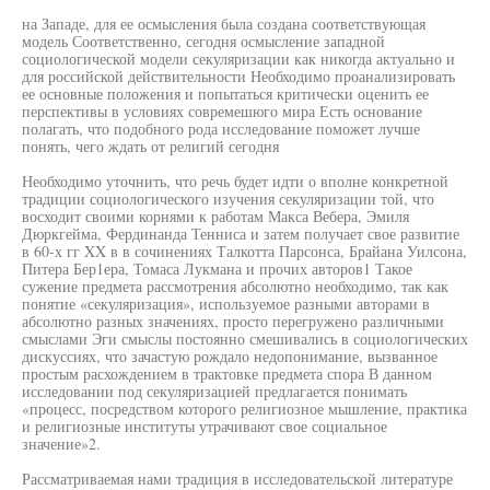
на Западе, для ее осмысления была создана соответствующая
модель Соответственно, сегодня осмысление западной
социологической модели секуляризации как никогда актуально и
для российской действительности Необходимо проанализировать
ее основные положения и попытаться критически оценить ее
перспективы в условиях совремешюго мира Есть основание
полагать, что подобного рода исследование поможет лучше
понять, чего ждать от религий сегодня
Необходимо уточнить, что речь будет идти о вполне конкретной
традиции социологического изучения секуляризации той, что
восходит своими корнями к работам Макса Вебера, Эмиля
Дюркгейма, Фердинанда Тенниса и затем получает свое развитие
в 60-х гг XX в в сочинениях Талкотта Парсонса, Брайана Уилсона,
Питера Бер1ера, Томаса Лукмана и прочих авторов1 Такое
сужение предмета рассмотрения абсолютно необходимо, так как
понятие «секуляризация», используемое разными авторами в
абсолютно разных значениях, просто перегружено различными
смыслами Эги смыслы постоянно смешивались в социологических
дискуссиях, что зачастую рождало недопонимание, вызванное
простым расхождением в трактовке предмета спора В данном
исследовании под секуляризацией предлагается понимать
«процесс, посредством которого религиозное мышление, практика
и религиозные институты утрачивают свое социальное
значение»2.
Рассматриваемая нами традиция в исследовательской литературе