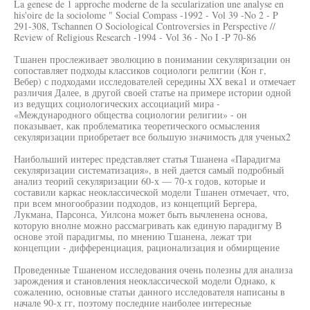
La genese de 1 approche moderne de la secularization une analyse en
his'oire de la sociolome " Social Compass -1992 - Vol 39 -No 2 - P
291-308, Tschannen О Sociological Controversies in Perspective //
Review of Religious Research -1994 - Vol 36 - No I -P 70-86
Тшанен прослеживает эволюцию в понимании секуляризации он
сопоставляет подходы классиков социологи религии (Кон г,
Вебер) с подходами исследователей середины XX века1 и отмечает
различия Далее, в другой своей статье на примере истории одной
из ведущих социологических ассоциаций мира -
«Международного общества социологии религии» - он
показывает, как проблематика теоретического осмысления
секуляризации приобретает все большую значимость для ученых2
Наибольший интерес представляет статья Тшанена «Парадигма
секуляризации систематизация», в ней дается самый подробный
анализ теорий секуляризации 60-х — 70-х годов, которые и
составили каркас неоклассической модели Тшанен отмечает, что,
при всем многообразии подходов, из концепций Бергера,
Лукмана, Парсонса, Уилсона может быть вычленена основа,
которую внолне можно рассмагривать как единую парадигму В
основе этой парадигмы, по мнению Тшанена, лежат три
концепции - дифференциация, рационализация и обмирщение
Проведенные Тшаненом исследования очень полезны для анализа
зарождения и становления неоклассической модели Однако, к
сожалению, основные статьи данного исследователя написаны в
начале 90-х гг, поэтому последние наиболее интересные