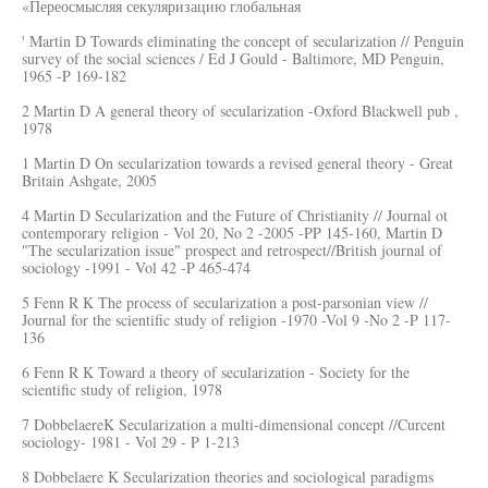
«Переосмысляя секуляризацию глобальная
' Martin D Towards eliminating the concept of secularization // Penguin
survey of the social sciences / Ed J Gould - Baltimore, MD Penguin,
1965 -P 169-182
2 Martin D A general theory of secularization -Oxford Blackwell pub ,
1978
1 Martin D On secularization towards a revised general theory - Great
Britain Ashgate, 2005
4 Martin D Secularization and the Future of Christianity // Journal ot
contemporary religion - Vol 20, No 2 -2005 -PP 145-160, Martin D
"The secularization issue" prospect and retrospect//British journal of
sociology -1991 - Vol 42 -P 465-474
5 Fenn R K The process of secularization a post-parsonian view //
Journal for the scientific study of religion -1970 -Vol 9 -No 2 -P 117-
136
6 Fenn R K Toward a theory of secularization - Society for the
scientific study of religion, 1978
7 DobbelaereK Secularization a multi-dimensional concept //Curcent
sociology- 1981 - Vol 29 - P 1-213
8 Dobbelaere K Secularization theories and sociological paradigms