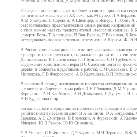
Уилсоном и К Фенном, Д Мартином, М Липсетом, М Грили 
Исследованию социальных проблем в связи с процессом секу
религиозных мыслителей XX века, как М Бубер, Н А Бердяев,
А М Унамуно, П Сорокин, А Швейцер, К Ясперс, Г Юонг, А Х
разрабатывалась представителями самых разных направлений
с этим можно назвать представителей «теологии кризиса» К Б
«смерти Бога» Т Альтицера, П Ван-Бурена, Г Ваханяна, X Ко
исследовалась последователями неотомизма А Барсом, Ж -Э 
В России социальная роль религии осмысливалась в контекст
культурного, исторического, социального развития в сочинен
Данилевского, К Н Леонтьева, С Н Булгакова, С Н Трубецко
содержание христианской веры В С Соловьев Богатый фактол
церкви и общества представлен в работах С М Соловьева, В 
Милюкова, Г В Флоровского, А В Карташева, В П Рябушинско
В советский период исследование процессов секуляризации, о
в советском обществе - тема работ И Н Яблокова, Д М Угрин
Курочкина, А И Клибанова, А И Демьянова, Е Дулуман, Н П 
А И Кудряшова и др
Сегодня свою интерпретацию процесса секуляризации в совр
религиозности населения дают В А Бачинин, О А Богданова,
Гараджа, А Н Дмитриев, В Еленский, А Журавский, А Кырле
Мчедлов, Ю В Рыжов, Ю Ю Синелина,
Е В Ушаков, С Б Филатов, Д Е Фурман, М Н Черенков, В Ф 