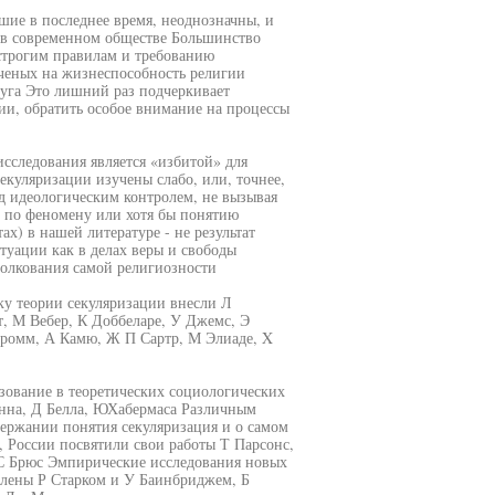
ие в последнее время, неоднозначны, и
 в современном обществе Большинство
строгим правилам и требованию
ченых на жизнеспособность религии
руга Это лишний раз подчеркивает
ии, обратить особое внимание на процессы
исследования является «избитой» для
куляризации изучены слабо, или, точнее,
од идеологическим контролем, не вызывая
т по феномену или хотя бы понятию
х) в нашей литературе - не результат
туации как в делах веры и свободы
толкования самой религиозности
ку теории секуляризации внесли Л
т, М Вебер, К Доббеларе, У Джемс, Э
Фромм, А Камю, Ж П Сартр, М Элиаде, X
зование в теоретических социологических
нна, Д Белла, ЮХабермаса Различным
ержании понятия секуляризация и о самом
 России посвятили свои работы Т Парсонс,
и С Брюс Эмпирические исследования новых
лены Р Старком и У Баинбриджем, Б