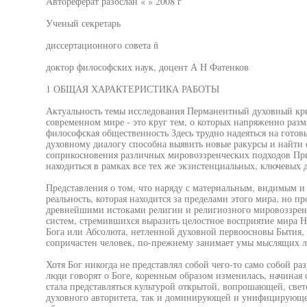
Автореферат разослан « » 2008 г
Ученый секретарь
диссертационного совета ñ
доктор философских наук, доцент А Н Фатенков
1 ОБЩАЯ ХАРАКТЕРИСТИКА РАБОТЫ
Актуальность темы исследования Перманентный духовный кри
современном мире - это круг тем, о которых напряженно раз
философская общественность Здесь трудно надеяться на готовы
духовному диалогу способна выявить новые ракурсы и найти
соприкосновения различных мировоззренческих подходов Пр
находиться в рамках все тех же экзистенциальных, ключевых 
Представления о том, что наряду с материальным, видимым и
реальность, которая находится за пределами этого мира, но про
древнейшими истоками религии и религиозного мировоззрен
систем, стремившихся выразить целостное восприятие мира Не
Бога или Абсолюта, нетленной духовной первоосновы Бытия,
сопричастен человек, по-прежнему занимает умы мыслящих 
Хотя Бог никогда не представлял собой чего-то само собой ра
люди говорят о Боге, коренным образом изменилась, начиная 
стала представляться культурой открытой, вопрошающей, све
духовного авторитета, так и доминирующей и унифицирующе