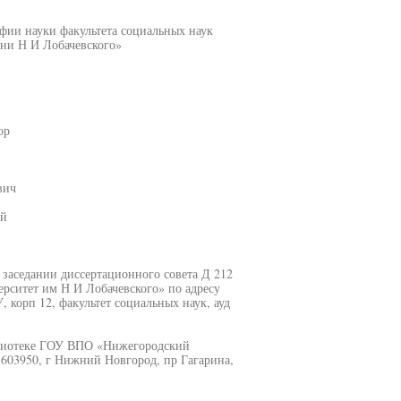
фии науки факультета социальных наук
ни Н И Лобачевского»
ор
вич
ый
а заседании диссертационного совета Д 212
рситет им Н И Лобачевского» по адресу
 корп 12, факультет социальных наук, ауд
блиотеке ГОУ ВПО «Нижегородский
 603950, г Нижний Новгород, пр Гагарина,