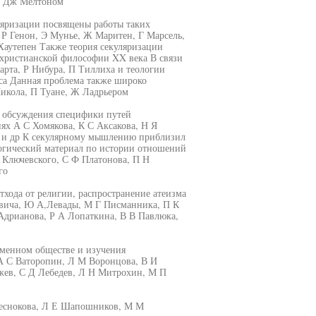
и Дж Мелтоном
ляризации посвящены работы таких
 Р Генон, Э Мунье, Ж Маритен, Г Марсель,
аутепен Также теория секуляризации
 христианской философии XX века В связи
арта, Р Нибура, П Тиллиха и теологии
кса Данная проблема также широко
Никола, П Туане, Ж Ладрьером
е обсуждения специфики путей
иях А С Хомякова, К С Аксакова, Н Я
го и др К секулярному мышлению приблизил
огический материал по истории отношений
О Ключевского, С Ф Платонова, П Н
го
тхода от религии, распространение атеизма
овича, Ю А,Левады, М Г Писманника, П К
Адрианова, Р А Лопаткина, В В Павлюка,
еменном обществе и изучения
 А С Ваторопин, Л М Воронцова, В И
жев, С Д Лебедев, Л Н Митрохин, М П
Чеснокова, Л Е Шапошников, М М