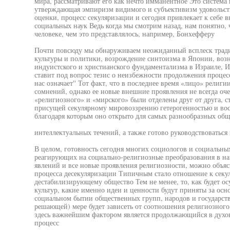
мира, рассматривают его как нечто имманентное Это система 
утверждающая эмпиризм видимого и субъективизм удовольс
оценки, процесс секуляризации и сегодня привлекает к себе 
социальных наук Ведь когда мы смотрим назад, нам понятно, 
человеке, чем это представлялось, например, Бонхефферу
Почти повсюду мы обнаруживаем неожиданный всплеск трад
культуры и политики, возрождение синтоизма в Японии, воз
индуистского и христианского фундаментализма в Израиле, И
ставит под вопрос тезис о неизбежности продолжения процесс
нас означает'' Тот факт, что в последнее время «лицо» религ
сомнений, однако ее новые внешние проявления не всегда оч
«религиозного» и «мирского» были отделены друг от друга, 
присущей секулярному мировоззрению гетерогенностью и во
благодаря которым оно открыто для самых разнообразных об
интеллектуальных течений, а также готово руководствоватьс
В целом, готовность сегодня многих социологов и социальны
реагирующих на социально-религиозные преобразования в на
явлений и все новые проявления религиозности, можно объя
процесса десекуляризации Типичным стало отношение к секул
дестабилизирующему общество Тем не менее, то, как будет ос
культур, какие именно идеи и ценности будут приняты за осн
социальном бытии общественных групп, народов и государств
решающей) мере будет зависеть от соотношения религиозного 
здесь важнейшим фактором является продолжающийся в духо
процесс