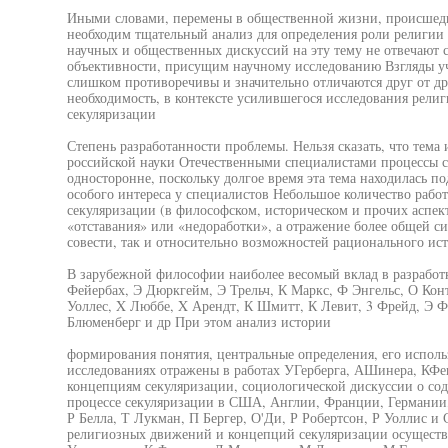
Иными словами, перемены в общественной жизни, происшедш
необходим тщательный анализ для определения роли религии
научных и общественных дискуссий на эту тему не отвечают 
объективности, присущим научному исследованию Взгляды у
слишком противоречивы и значительно отличаются друг от д
необходимость, в контексте усилившегося исследования религ
секуляризации
Степень разработанности проблемы. Нельзя сказать, что тема 
российской науки Отечественными специалистами процессы се
односторонне, поскольку долгое время эта тема находилась п
особого интереса у специалистов Небольшое количество рабо
секуляризации (в философском, историческом и прочих аспекта
«отставания» или «недоработки», а отражение более общей си
совести, так и относительно возможностей рационального ис
В зарубежной философии наиболее весомый вклад в разработ
Фейербах, Э Дюркгейм, Э Трельч, К Маркс, Ф Энгельс, О Кон
Уоллес, X Люббе, X Арендт, К Шмитт, К Левит, 3 Фрейд, Э 
Блюменберг и др При этом анализ истории
формирования понятия, центральные определения, его исполь
исследованиях отражены в работах УГерберга, АШинера, КФе
концепциям секуляризации, социологической дискуссии о сод
процессе секуляризации в США, Англии, Франции, Германии,
Р Белла, Т Лукман, П Бергер, О'Ди, Р Робертсон, Р Уоллис 
религиозных движений и концепций секуляризации осуществ