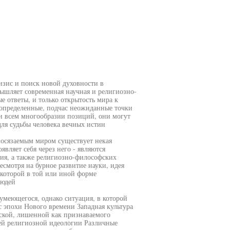
зис и поиск новой духовности в
мышляет современная научная и религиозно-
е ответы, и только открытость мира к
 определенные, подчас неожиданные точки
и всем многообразии позиций, они могут
для судьбы человека вечных истин
 осязаемым миром существует некая
являет себя через него - являются
ия, а также религиозно-философских
смотря на бурное развитие науки, идея
 которой в той или иной форме
людей
зумеющегося, однако ситуация, в которой
с эпохи Нового времени Западная культура
тской, лишенной как признаваемого
й религиозной идеологии Различные