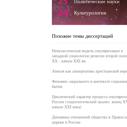
23
Политические науки
24
Культурология
Похожие темы диссертаций
Неоклассическая модель секуляризации в
западной социологии религии второй пол
XX - начала XXI вв.
Атеизм как альтернатива христианской вер
Феномен сакрального в контексте социальн
бытия
Циклический характер процесса секуляриз
России (социологический анализ: конец XV
начало XXI века)
Динамика отношений общества и Правосл
церкви в России