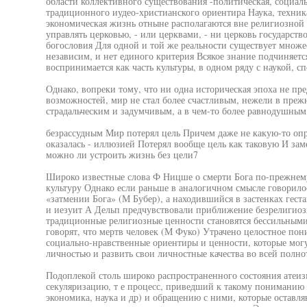
области коллективного существования -политическая, социальн
традиционного иудео-христианского ориентира Наука, техника
экономическая жизнь отныне располагаются вне религиозной 
управлять церковью, - или церквами, - ни церковь государст
богословия Для одной и той же реальности существует множе
независим, и нет единого критерия Всякое знание подчиняет
воспринимается как часть культуры, в одном ряду с наукой, с
Однако, вопреки тому, что ни одна историческая эпоха не пре
возможностей, мир не стал более счастливым, нежели в прежни
страдальческим и задумчивым, а в чем-то более равнодушным
безрассудным Мир потерял цель Причем даже не какую-то опр
оказалась - иллюзией Потерял вообще цель как таковую И заме
можно ли устроить жизнь без цели7
Широко известные слова Ф Ницше о смерти Бога по-прежнем
культуру Однако если раньше в аналогичном смысле говорилос
«затмении Бога» (М Бубер), а находившийся в застенках гест
и иезуит А Дельп предчувствовали приближение безрелигиозн
традиционные религиозные ценности становятся бессильными
говорят, что мертв человек (М Фуко) Утрачено целостное по
социально-нравственные ориентиры и ценности, которые могут
личностью и развить свои личностные качества во всей полно
Подоплекой столь широко распространенного состояния атеи
секуляризацию, т е процесс, приведший к такому пониманию м
экономика, наука и др) и обращению с ними, которые оставл