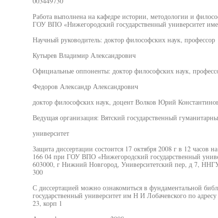
003449730
Работа выполнена на кафедре истории, методологии и филосо
ГОУ ВПО «Нижегородский государственный университет име
Научный руководитель: доктор философских наук, профессор
Кутырев Владимир Александрович
Официальные оппоненты: доктор философских наук, професс
Федоров Александр Александрович
доктор философских наук, доцент Волков Юрий Константино
Ведущая организация: Вятский государственный гуманитарн
университет
Защита диссертации состоится 17 октября 2008 г в 12 часов н
166 04 при ГОУ ВПО «Нижегородский государственный униве
603000, г Нижний Новгород, Университетский пер, д 7, ННГУ,
300
С диссертацией можно ознакомиться в фундаментальной би
государственный университет им Н И Лобачевского по адресу
23, корп 1