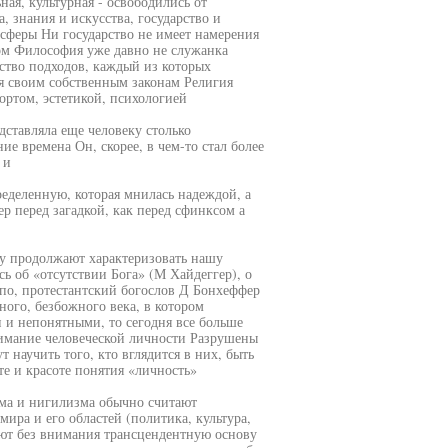
ая, культурная - освободились от
, знания и искусства, государство и
сферы Ни государство не имеет намерения
вом Философия уже давно не служанка
ство подходов, каждый из которых
ся своим собственным законам Религия
портом, эстетикой, психологией
дставляла еще человеку столько
е времена Он, скорее, в чем-то стал более
 и
еделенную, которая мнилась надеждой, а
р перед загадкой, как перед сфинксом а
у продолжают характеризовать нашу
ь об «отсутствии Бога» (М Хайдеггер), о
апо, протестантский богослов Д Бонхеффер
ого, безбожного века, в котором
 и непонятными, то сегодня все больше
нимание человеческой личности Разрушены
 научить того, кто вглядится в них, быть
те и красоте понятия «личность»
зма и нигилизма обычно считают
ира и его областей (политика, культура,
яют без внимания трансцендентную основу