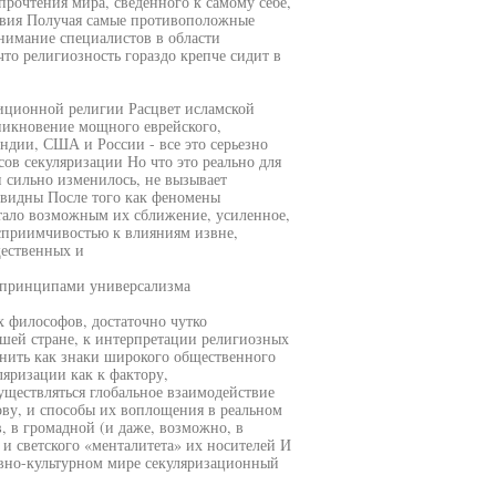
прочтения мира, сведенного к самому себе,
твия Получая самые противоположные
внимание специалистов в области
что религиозность гораздо крепче сидит в
иционной религии Расцвет исламской
никновение мощного еврейского,
ндии, США и России - все это серьезно
ов секуляризации Но что это реально для
ии сильно изменилось, не вызывает
евидны После того как феномены
стало возможным их сближение, усиленное,
сприимчивостью к влияниям извне,
щественных и
я принципами универсализма
х философов, достаточно чутко
шей стране, к интерпретации религиозных
снить как знаки широкого общественного
яризации как к фактору,
уществляться глобальное взаимодействие
ову, и способы их воплощения в реальном
, в громадной (и даже, возможно, в
и светского «менталитета» их носителей И
вно-культурном мире секуляризационный