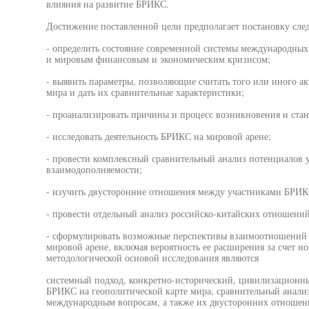
влияния на развитие БРИКС.
Достижение поставленной цели предполагает постановку сле
- определить состояние современной системы международных
и мировым финансовым и экономическим кризисом;
- выявить параметры, позволяющие считать того или иного а
мира и дать их сравнительные характеристики;
- проанализировать причины и процесс возникновения и ста
- исследовать деятельность БРИКС на мировой арене;
- провести комплексный сравнительный анализ потенциалов у
взаимодополняемости;
- изучить двусторонние отношения между участниками БРИКС
- провести отдельный анализ российско-китайских отношени
- сформулировать возможные перспективы взаимоотношений 
мировой арене, включая вероятность ее расширения за счет но
методологической основой исследования являются
системный подход, конкретно-исторический, цивилизационны
БРИКС на геополитической карте мира, сравнительный анали
международным вопросам, а также их двусторонних отношен