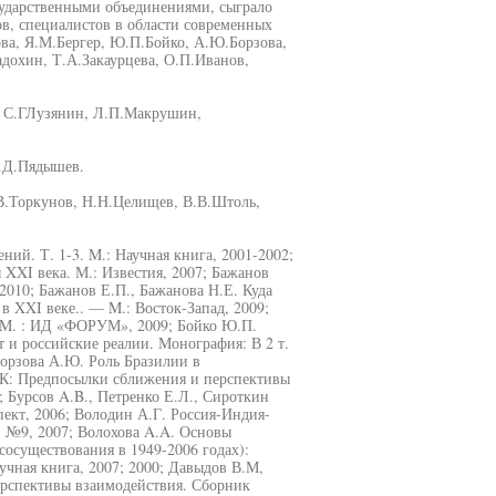
сударственными объединениями, сыграло
в, специалистов в области современных
ва, Я.М.Бергер, Ю.П.Бойко, А.Ю.Борзова,
адохин, Т.А.Закаурцева, О.П.Иванов,
, С.ГЛузянин, Л.П.Макрушин,
Б.Д.Пядышев.
В.Торкунов, Н.Н.Целищев, В.В.Штоль,
й. Т. 1-3. M.: Научная книга, 2001-2002;
XXI века. М.: Известия, 2007; Бажанов
2010; Бажанов Е.П., Бажанова Н.Е. Куда
 XXI веке.. — M.: Восток-Запад, 2009;
— M. : ИД «ФОРУМ», 2009; Бойко Ю.П.
 и российские реалии. Монография: В 2 т.
 Борзова А.Ю. Роль Бразилии в
ИК: Предпосылки сближения и перспективы
 Бурсов A.B., Петренко Е.Л., Сироткин
пект, 2006; Володин А.Г. Россия-Индия-
, №9, 2007; Волохова A.A. Основы
осуществования в 1949-2006 годах):
чная книга, 2007; 2000; Давыдов В.М,
ерспективы взаимодействия. Сборник