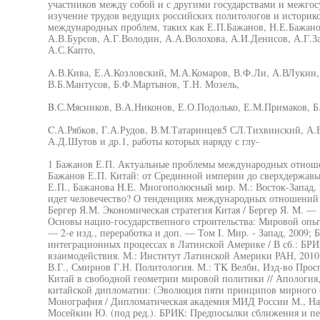
участников между собой и с другими государствами и межго
изучение трудов ведущих российских политологов и историко
международных проблем, таких как Е.П.Бажанов, Н.Е.Бажано
А.В.Бурсов, А.Г.Володин, А.А.Волохова, А.И.Денисов, А.Г.З
А.С.Капто,
A.В.Кива, Е.А.Козловский, М.А.Комаров, В.Ф.Ли, А.ВЛукин
В.Б.Мантусов, Б.Ф.Мартынов, Т.Н. Мозель,
B.С.Мясников, В.А.Никонов, Е.О.Подолько, Е.М.Примаков, 
C.А.Рябков, Г.А.Рудов, В.М.Татаринцев5 СЛ.Тихвинский, А.
А.Д.Шутов и др.1, работы которых наряду с глу-
1 Бажанов Е.П. Актуальные проблемы международных отношени
Бажанов Е.П. Китай: от Срединной империи до сверхдержавы 
Е.П., Бажанова H.E. Многополюсный мир. М.: Восток-Запад, 
идет человечество? О тенденциях международных отношений в
Бергер Я.М. Экономическая стратегия Китая / Бергер Я. M. 
Основы нацио-государствепного строительства: Мировой опыт
— 2-е изд., переработка и доп. — Том I. Мир. - Запад, 2009;
интеграционных процессах в Латинской Америке / В сб.: БР
взаимодействия. М.: Институт Латинской Америки РАН, 2010;
В.Г., Смирнов Г.Н. Политология. М.: TK Велби, Изд-во Прос
Китай в свободной геометрии мировой политики // Апология
китайской дипломатии: (Эволюция пяти принципов мирного с
Монография / Дипломатическая академия МИД России М., Нау
Мосейкин Ю. (под ред.). БРИК: Предпосылки сближения и п