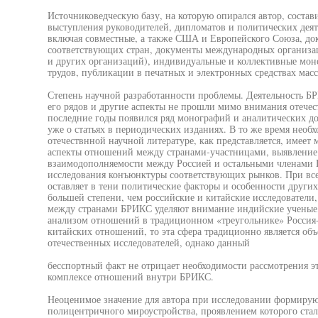
Источниковедческую базу, на которую опирался автор, соста
выступления руководителей, дипломатов и политических деят
включая совместные, а также США и Европейского Союза, до
соответствующих стран, документы международных органи
и других организаций), индивидуальные и коллективные мон
трудов, публикации в печатных и электронных средствах ма
Степень научной разработанности проблемы. Деятельность БР
его рядов и другие аспекты не прошли мимо внимания отечес
последние годы появился ряд монографий и аналитических д
уже о статьях в периодических изданиях. В то же время необх
отечествнной научной литературе, как представляется, имеет
аспекты отношений между странами-участницами, выявление
взаимодополняемости между Россией и остальными членами 
исследования конъюнктуры соответствующих рынков. При вс
оставляет в тени политические факторы и особенности других
большей степени, чем российские и китайские исследовател
между странами БРИКС уделяют внимание индийские ученые,
анализом отношений в традиционном «треугольнике» Россия-
китайских отношений, то эта сфера традиционно является об
отечественных исследователей, однако данный
бесспортный факт не отрицает необходимости рассмотрения э
комплексе отношений внутри БРИКС.
Неоценимое значение для автора при исследовании формирую
полицентричного мироустройства, проявлением которого ста