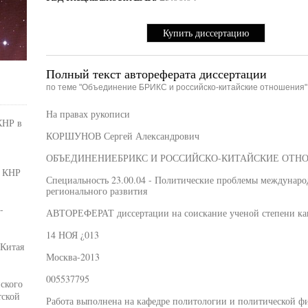
Купить диссертацию
Полный текст автореферата диссертации
по теме "Объединение БРИКС и российско-китайские отношения"
На правах рукописи
КНР в
КОРШУНОВ Сергей Александрович
ОБЪЕДИНЕНИЕБРИКС И РОССИЙСКО-КИТАЙСКИЕ ОТН
у КНР
Специальность 23.00.04 - Политические проблемы междунаро
регионального развития
-
АВТОРЕФЕРАТ диссертации на соискание ученой степени кан
14 НОЯ ¿013
 Китая
Москва-2013
005537795
ского
тской
Работа выполнена на кафедре политологии и политической