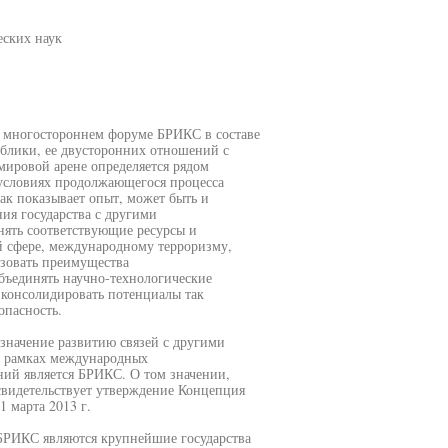
еских наук
в многостороннем форуме БРИКС в составе
блики, ее двусторонних отношений с
мировой арене определяется рядом
 условиях продолжающегося процесса
как показывает опыт, может быть и
ия государства с другими
ять соответствующие ресурсы и
 сфере, международному терроризму,
зовать преимущества
объединять научно-технологические
 консолидировать потенциалы так
опасность.
 значение развитию связей с другими
 в рамках международных
ий является БРИКС. О том значении,
свидетельствует утверждение Концепция
 марта 2013 г.
 БРИКС являются крупнейшие государства