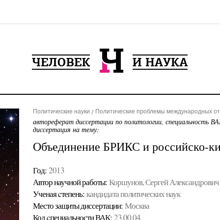
Политические науки
Политические проблемы международных от
автореферат диссертации по политологии, специальность ВА
диссертация на тему:
Объединение БРИКС и российско-ки
Год:
2013
Автор научной работы:
Коршунов, Сергей Александрович
Ученая cтепень:
кандидата политических наук
Место защиты диссертации:
Москва
Код cпециальности ВАК:
23.00.04