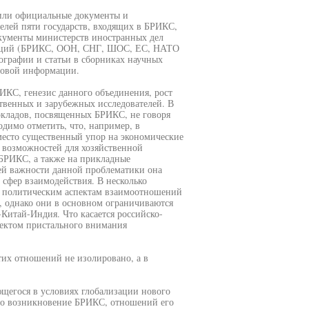
вили официальные документы и
елей пяти государств, входящих в БРИКС,
кументы министерств иностранных дел
заций (БРИКС, ООН, СНГ, ШОС, ЕС, НАТО
ографии и статьи в сборниках научных
ссовой информации.
ИКС, генезис данного объединения, рост
твенных и зарубежных исследователей. В
окладов, посвященных БРИКС, не говоря
одимо отметить, что, например, в
 место существенный упор на экономические
 возможностей для хозяйственной
БРИКС, а также на прикладные
ей важности данной проблематики она
 сфер взаимодействия. В несколько
и, политическим аспектам взаимоотношений
 однако они в основном ограничиваются
Китай-Индия. Что касается российско-
ъектом пристального внимания
тих отношений не изолировано, а в
щегося в условиях глобализации нового
ло возникновение БРИКС, отношений его