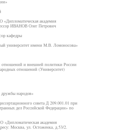
ции»
й
О «Дипломатическая академия
фессор ИВАНОВ Олег Петрович
сор кафедры
ый университет имени М.В. Ломоносова»
х отношений и внешней политики России
ародных отношений (Университет)
 дружбы народов»
 диссертационного совета Д 209.001.01 при
ранных дел Российской Федерации» по
ПО «Дипломатическая академия
су: Москва, ул. Остоженка, д.53/2.