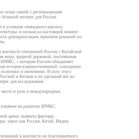
е сетью связей с региональными
т большой интерес для России.
в условиях очевидного кризиса
итектуры, и низкая на настоящий момент
ость демократизации принятия решений по
ты.
м контексте отношений России с Китайской
ом мира, ядерной державой, постоянным
 БРИКС, с которым Россию объединяет
вая история взаимоотношений, совпадение
политики и экономики. В силу этого
Россией и Китаем и их удельный вес во
ерес для исследования.
е место и роль в международных
 влияние на развитие БРИКС.
вой арене; выявить факторы,
а, таких как Россия, Китай, Индия,
ношений в контексте их благоприятного