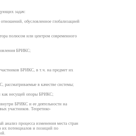
дующих задач:
 отношений, обусловленное глобализацией
ктора полюсом или центром современного
новления БРИКС;
частников БРИКС, в т.ч. на предмет их
, рассматриваемые в качестве системы;
й как несущей опоры БРИКС;
внутри БРИКС и ее деятельности на
вых участников. Теоретико-
й анализ процесса изменения места стран
з их потенциалов и позиций по
ий.