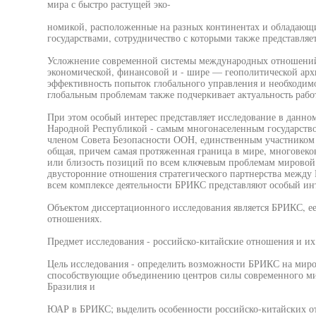
мира с быстро растущей эко-
номикой, расположенные на разных континентах и обладающи
государствами, сотрудничество с которыми также представляе
Усложнение современной системы международных отношений 
экономической, финансовой и - шире — геополитической арх
эффективность попыток глобального управления и необходим
глобальным проблемам также подчеркивает актуальность рабо
При этом особый интерес представляет исследование в данно
Народной Республикой - самым многонаселенным государств
членом Совета Безопасности ООН, единственным участником
общая, причем самая протяженная граница в мире, многовеко
или близость позиций по всем ключевым проблемам мировой 
двусторонние отношения стратегического партнерства между 
всем комплексе деятельности БРИКС представляют особый инт
Объектом диссертационного исследования является БРИКС, е
отношениях.
Предмет исследования - российско-китайские отношения и их
Цель исследования - определить возможности БРИКС на миро
способствующие объединению центров силы современного мир
Бразилия и
ЮАР в БРИКС; выделить особенности российско-китайских от