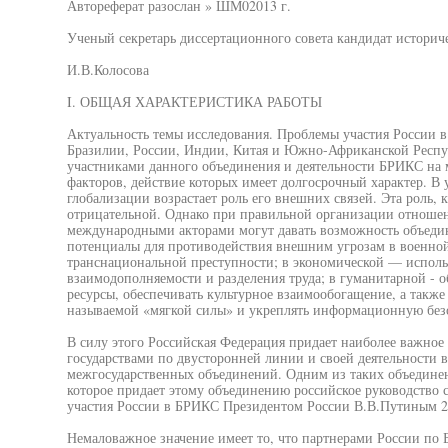
Автореферат разослан » ШМ02013 г.
Ученый секретарь диссертационного совета кандидат историч
И.В.Колосова
I. ОБЩАЯ ХАРАКТЕРИСТИКА РАБОТЫ
Актуальность темы исследования. Проблемы участия России 
Бразилии, России, Индии, Китая и Южно-Африканской Респу
участниками данного объединения и деятельности БРИКС на 
факторов, действие которых имеет долгосрочный характер. В
глобализации возрастает роль его внешних связей. Эта роль, 
отрицательной. Однако при правильной организации отношен
международными акторами могут давать возможность объедин
потенциалы для противодействия внешним угрозам в военной
транснациональной преступности; в экономической — исполь
взаимодополняемости и разделения труда; в гуманитарной - 
ресурсы, обеспечивать культурное взаимообогащение, а также
называемой «мягкой силы» и укреплять информационную без
В силу этого Российская Федерация придает наиболее важное
государствами по двусторонней линии и своей деятельности
межгосударственных объединений. Одним из таких объединен
которое придает этому объединению российское руководство 
участия России в БРИКС Президентом России В.В.Путиным 21
Немаловажное значение имеет то, что партнерами России по