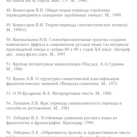
МГПИИЯ им.М.Тореза. Вып. 151. М., 1980. .
48. Комиссаров В.Н. Общая теория перевода (проблемы
переводоведения в освещении зарубежных ученых). М., 1999.
49. Комиссаров В.Н. Теория перевода (лингвистические аспекты).
М., 1990.О
50. Коновальцева Н.В. Словообразовательные средства создания
комического эффекта в современном русском языке (на материале
произведений юмора и сатиры 80-х 90-х годов XX века): Автореф.
дис. .канд.филол.наук. М., 1997.
51. Краткая литературная энциклопедия /Под ред. А.А.Суркова.
М., 1966.
52. Кунин A.B. О структурно-семантической классификации
фразеологических значений //Вопросы семантики. М., 1972.
53. О 59.Кухаренко В.А. Интерпретация текста. М., 1988.
54. Латышев Л.К. Курс перевода (эквивалентность перевода и
способы ее достижения). М., 1981.
55. Лебедева JI.А. Устойчивые сравнения русского языка во
фразеологии и фразеографии. Краснодар, 1999.
56. Лебедева Л.А. «Обратимость тропов» в художественном тексте