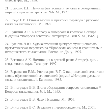
литературы. М., 1958.
21. Брандис Е.П. Научная фантастика и человек в сегодняшнем
мире //Вопросы литературы. №6. М., 1977.
22. Бреус Е.В. Основы теории и практики перевода с русского
языка на английский. М., 1998.
23. Бушмин A.C. К вопросу о гиперболе и гротеске в сатире
Щедрина //Вопросы советской литературы. Вып.5. М., 1965.Q
24. Буянова Л.Ю. Художественный дискурс: функционально-
прагматическая перспектива //Проблемы общего и сравнительно-
исторического языкознания. Ростов-на-Дону, 1997.
25. Ваганова А.К. Номинация в детской речи: Автореф. дис. .
канд. филол. наук. Таганрог, 1997.
26. Верещагин Е.М., Костомаров В.Г. О национальной семантике
слова, обусловленной его внешней формой //История русского
языка и стилистика.1. Калинин, 1985.
27. Виноградов В.В. Итоги обсуждения вопросов стилистики //
Вопросы языкознания. №1. М., 1955.
28. Виноградов B.B. Язык Пушкина. M., 1963.
29. Виноградов B.C. Введение в переводоведение. M., 2001.