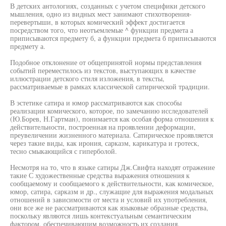
В детских антологиях, созданных с учетом специфики детского
мышления, одно из видных мест занимают стихотворения-
перевертыши, в которых комический эффект достигается
посредством того, что неотъемлемые ^ функции предмета а
приписываются предмету б, а функции предмета б приписываются
предмету а.
Подобное отклонение от общепринятой нормы представления
событий переместилось из текстов, выступающих в качестве
иллюстрации детского стиля изложения, в тексты,
рассматриваемые в рамках классической сатирической традиции.
В эстетике сатира и юмор рассматриваются как способы
реализации комического, которое, по замечанию исследователей
(Ю.Борев, Н.Гартман), понимается как особая форма отношения к
действительности, построенная на проявлении деформации,
преувеличении жизненного материала. Сатирическое проявляется
через такие виды, как ирония, сарказм, карикатура и гротеск,
тесно смыкающийся с гиперболой.
Несмотря на то, что в языке сатиры Дж.Свифта находят отражение
такие С художественные средства выражения отношения к
сообщаемому и сообщаемого к действительности, как комическое,
юмор, сатира, сарказм и др., служащие для выражения модальных
отношений в зависимости от места и условий их употребления,
они все же не рассматриваются как языковые образные средства,
поскольку являются лишь контекстуальным семантическим
фактором, обеспечивающим возможность их создания.