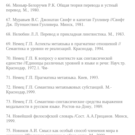
66. Миньяр-Белоручев Р.К. Общая теория перевода и устный
перевод. М., 1980.
67. Муравьев B.C. Джонатан Свифт и капитан Гулливер //Свифт
Дж. Путешествия Гулливера. Минск, 1981.
68. Нелюбин Л.Л. Перевод и прикладная лингвистика. М., 1983.
69. Немец Г.П. Аспекты метаязыка в прагматике отношений //
Семантика и уровни ее реализаций. Краснодар, 1994.
70. Немец Г.П. К вопросу о контексте как синтаксической
единстве //Единицы различных уровней в языке и речи: Науч.тр.
Краснодар, 1972.1. Чм-
71. Немец Г.П. Прагматика метаязыка. Киев, 1993.
72. Немец Г.П. Семантика метаязыковых субстанций. М.-
Краснодар,1999.
73. Немец Г.П. Семантико-синтаксические средства выражения
модальности в русском языке. Ростов-на-Дону, 1989.
74. Новейший философский словарь /Сост. А.А.Грицанов. Минск,
1999.
75. Новиков А.И. Смысл как особый способ членения мира в