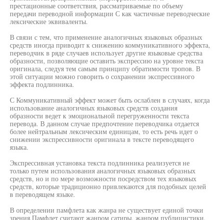
престационные соответствия, рассматриваемые по объему
передачи переводной информации С как частичные переводческие
лексические эквиваленты.
В связи с тем, что применение аналогичных языковых образных
средств иногда приводит к снижению коммуникативного эффекта,
переводчик в ряде случаев использует другие языковые средства
образности, позволяющие оставить экспрессию на уровне текста
оригинала, следуя тем самым принципу обратимости тропов. В
этой ситуации можно говорить о сохранении экспрессивного
эффекта подлинника.
С Коммуникативный эффект может быть ослаблен в случаях, когда
использование аналогичных языковых средств создания
образности ведет к эмоциональной перегруженности текста
перевода. В данном случае предпочтение переводчика отдается
более нейтральным лексическим единицам, то есть речь идет о
снижении экспрессивности оригинала в тексте переводящего
языка.
Экспрессивная установка текста подлинника реализуется не
только путем использования аналогичных языковых образных
средств, но и по мере возможности посредством тех языковых
средств, которые традиционно привлекаются для подобных целей
в переводящем языке.
В определении памфлета как жанра не существует единой точки
зрения.Памфлет считают жанром сатиры, жанром публицистики,