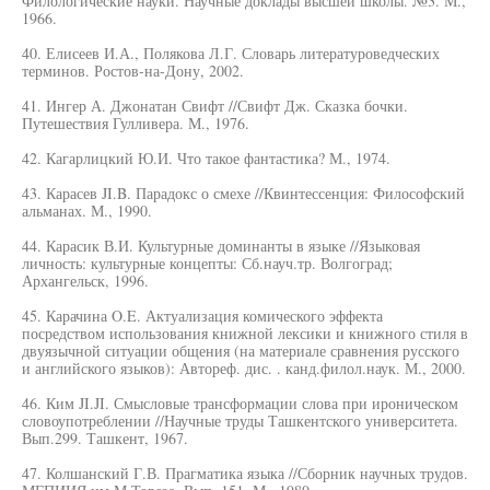
Филологические науки. Научные доклады высшей школы. №3. М.,
1966.
40. Елисеев И.А., Полякова Л.Г. Словарь литературоведческих
терминов. Ростов-на-Дону, 2002.
41. Ингер А. Джонатан Свифт //Свифт Дж. Сказка бочки.
Путешествия Гулливера. М., 1976.
42. Кагарлицкий Ю.И. Что такое фантастика? М., 1974.
43. Карасев JI.B. Парадокс о смехе //Квинтессенция: Философский
альманах. М., 1990.
44. Карасик В.И. Культурные доминанты в языке //Языковая
личность: культурные концепты: Сб.науч.тр. Волгоград;
Архангельск, 1996.
45. Карачина O.E. Актуализация комического эффекта
посредством использования книжной лексики и книжного стиля в
двуязычной ситуации общения (на материале сравнения русского
и английского языков): Автореф. дис. . канд.филол.наук. М., 2000.
46. Ким JI.JI. Смысловые трансформации слова при ироническом
словоупотреблении //Научные труды Ташкентского университета.
Вып.299. Ташкент, 1967.
47. Колшанский Г.В. Прагматика языка //Сборник научных трудов.