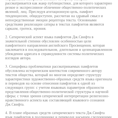
рассматривается как жанр публицистики, для которого характерно
резкое и экспрессивное обличение общественно-политических
явлений, лиц. Преследуя агитационную цель, памфлет
тенденциозен, общедоступен, рассчитан на здравый смысл и
непосредственные эмоции рецептора текста. Основными
средствами реализации сатиры в текстах памфлетов являются
сарказм, гротеск, ирония.
2. Сатирический аспект языка памфлетов Дж.Свифта в
значительной степени обусловлен особенностью цели
памфлетного направления английского Просвещения, которая
заключается в последовательном, длительном и целенаправленном
убеждении адресата в справедливости системы политических
взглядов автора.
3. Специфика проблематики рассматриваемых памфлетов
обусловлена историческим контекстом современного автору
текстов общества, который во многом определяет структуру
характеристики художественно-образных средств языка оригинала
и переводов на основе отнесения памфлетов к одной из
следующих групп: с учетом языковых параметров образности
представления общественно-политической структуры и научной
сферы; с точки зрения сатирической интерпретации религиозно-
нравственного аспекта как составляющей языкового сознания
Дж.Свифта.
4. В плане образных средств сатирического текста Дж.Свифта
язык памфлетов в подлиннике и переводах насыщен следующими