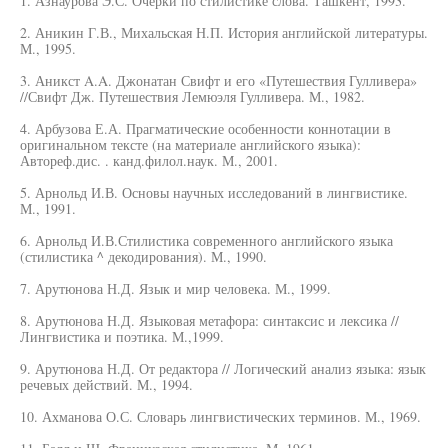
1. Азнаурова Э.С. Очерки по стилистике слова. Ташкент, 1993.
2. Аникин Г.В., Михальская Н.П. История английской литературы.
М., 1995.
3. Аникст A.A. Джонатан Свифт и его «Путешествия Гулливера»
//Свифт Дж. Путешествия Лемюэля Гулливера. М., 1982.
4. Арбузова Е.А. Прагматические особенности коннотации в
оригинальном тексте (на материале английского языка):
Автореф.дис. . канд.филол.наук. М., 2001.
5. Арнольд И.В. Основы научных исследований в лингвистике.
М., 1991.
6. Арнольд И.В.Стилистика современного английского языка
(стилистика ^ декодирования). М., 1990.
7. Арутюнова Н.Д. Язык и мир человека. М., 1999.
8. Арутюнова Н.Д. Языковая метафора: синтаксис и лексика //
Лингвистика и поэтика. М.,1999.
9. Арутюнова Н.Д. От редактора // Логический анализ языка: язык
речевых действий. М., 1994.
10. Ахманова О.С. Словарь лингвистических терминов. М., 1969.