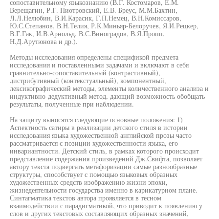
сопоставительному языкознанию (В.Г. Костомаров, Е.М.
Верещагин, Р.Г. Пиотровский, Е.В. Бреус, М.М.Бахтин,
Л.Л.Нелюбин, В.И.Карасик, Г.П.Немец, В.Н.Комиссаров,
Ю.С.Степанов, В.Н.Телия, Р.К.Миньяр-Белоручев, Я.И.Рецкер,
В.Г.Гак, И.В.Арнольд, В.С.Виноградов, В.Я.Пропп,
Н.Д.Арутюнова и др.).
Методы исследования определены спецификой предмета
исследования и поставленными задачами и включают в себя
сравнительно-сопоставительный (контрастивный),
дистрибутивный (контекстуальный), компонентный,
лексикографический методы, элементы количественного анализа и
индуктивно-дедуктивный метод, дающий возможность обобщать
результаты, полученные при наблюдении.
На защиту выносятся следующие основные положения: 1)
Аспектность сатиры в реализации детского стиля в истории
исследования языка художественной английской прозы часто
рассматривается с позиции художественности языка, его
инвариантности. Детский стиль, в рамках которого происходит
представление содержания произведений Дж.Свифта, позволяет
автору текста подвергать метафоризации самые разнообразные
структуры, способствует с помощью языковых образных
художественных средств изображению жизни эпохи,
жизнедеятельности государства именно в карикатурном плане.
Синтагматика текстов автора проявляется в тесном
взаимодействии с парадигматикой, что приводит к появлению у
слов и других текстовых составляющих образных значений,