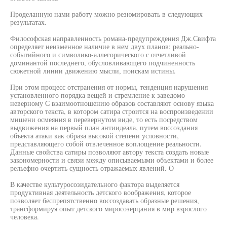
Проделанную нами работу можно резюмировать в следующих
результатах.
Философская направленность романа-предупреждения Дж.Свифта
определяет неизменное наличие в нем двух планов: реально-
событийного и символико-аллегорического с отчетливой
доминантой последнего, обусловливающего подчиненность
сюжетной линии движению мысли, поискам истины.
При этом процесс отстранения от нормы, тенденция нарушения
установленного порядка вещей и стремление к заведомо
неверному С взаимоотношению образов составляют основу языка
авторского текста, в котором сатира строится на воспроизведении
мишени осмеяния в перевернутом виде, то есть посредством
выдвижения на первый план антиидеала, путем воссоздания
объекта атаки как образа высокой степени условности,
представляющего собой отвлеченное воплощение реальности.
Данные свойства сатиры позволяют автору текста создать новые
закономерности и связи между описываемыми объектами и более
рельефно очертить сущность отражаемых явлений. О
В качестве культуросозидательного фактора выделяется
продуктивная деятельность детского воображения, которое
позволяет беспрепятственно воссоздавать образные решения,
трансформируя опыт детского миросозерцания в мир взрослого
человека.