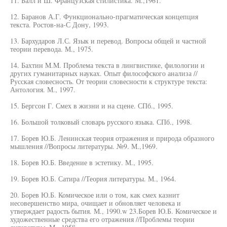
11. Балл и Ш. Французская стилистика. М.,1961.
12. Баранов А.Г. Функционально-прагматическая концепция
текста. Ростов-на-С Дону, 1993.
13. Бархударов Л.С. Язык и перевод. Вопросы общей и частной
теории перевода. М., 1975.
14. Бахтин M.M. Проблема текста в лингвистике, филологии и
других гуманитарных науках. Опыт философского анализа //
Русская словесность. От теории словесности к структуре текста:
Антология. М., 1997.
15. Бергсон Г. Смех в жизни и на сцене. СПб., 1995.
16. Большой толковый словарь русского языка. СПб., 1998.
17. Борев Ю.Б. Ленинская теория отражения и природа образного
мышления //Вопросы литературы. №9. М.,1969.
18. Борев Ю.Б. Введение в эстетику. М., 1995.
19. Борев Ю.Б. Сатира //Теория литературы. М., 1964.
20. Борев Ю.Б. Комическое или о том, как смех казнит
несовершенство мира, очищает и обновляет человека и
утверждает радость бытия. М., 1990.w 23.Борев Ю.Б. Комическое и
художественные средства его отражения //Проблемы теории