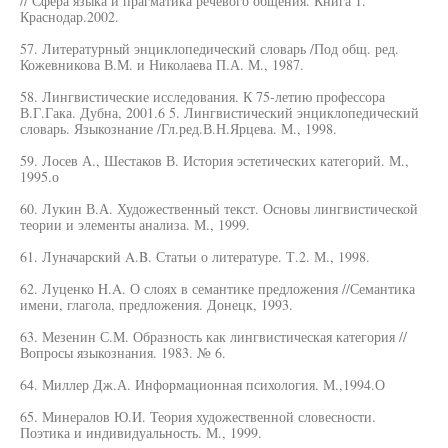
// Сфера языка и прагматика речевого общения. Книга 1.
Краснодар.2002.
57. Литературный энциклопедический словарь /Под общ. ред.
Кожевникова В.М. и Николаева П.А. М., 1987.
58. Лингвистические исследования. К 75-летию профессора
В.Г.Гака. Дубна, 2001.6 5. Лингвистический энциклопедический
словарь. Языкознание /Гл.ред.В.Н.Ярцева. М., 1998.
59. Лосев А., Шестаков В. История эстетических категорий. М.,
1995.о
60. Лукин В.А. Художественный текст. Основы лингвистической
теории и элементы анализа. М., 1999.
61. Луначарский A.B. Статьи о литературе. Т.2. М., 1998.
62. Луценко H.A. О слоях в семантике предложения //Семантика
имени, глагола, предложения. Донецк, 1993.
63. Мезенин С.М. Образность как лингвистическая категория //
Вопросы языкознания. 1983. № 6.
64. Миллер Дж.А. Информационная психология. М.,1994.О
65. Минералов Ю.И. Теория художественной словесности.
Поэтика и индивидуальность. М., 1999.