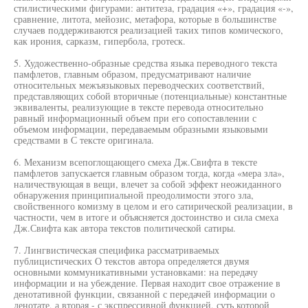
стилистическими фигурами: антитеза, градация «+», градация «-»,
сравнение, литота, мейозис, метафора, которые в большинстве
случаев поддерживаются реализацией таких типов комического,
как ирония, сарказм, гипербола, гротеск.
5. Художественно-образные средства языка переводного текста
памфлетов, главным образом, предусматривают наличие
относительных межъязыковых переводческих соответствий,
представляющих собой вторичные (потенциальные) константные
эквиваленты, реализующие в тексте перевода относительно
равный информационный объем при его сопоставлении с
объемом информации, передаваемым образными языковыми
средствами в С тексте оригинала.
6. Механизм всепоглощающего смеха Дж.Свифта в тексте
памфлетов запускается главным образом тогда, когда «мера зла»,
наличествующая в вещи, влечет за собой эффект неожиданного
обнаружения принципиальной преодолимости этого зла,
свойственного комизму в целом и его сатирической реализации, в
частности, чем в итоге и объясняется достоинство и сила смеха
Дж.Свифта как автора текстов политической сатиры.
7. Лингвистическая специфика рассматриваемых
публицистических О текстов автора определяется двумя
основными коммуникативными установками: на передачу
информации и на убеждение. Первая находит свое отражение в
денотативной функции, связанной с передачей информации о
денотате, а вторая - с экспрессивной функцией, суть которой