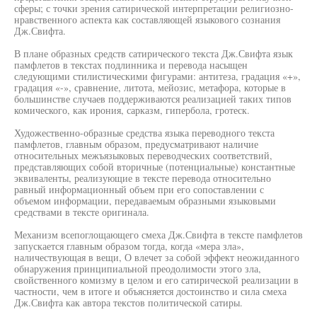
сферы; с точки зрения сатирической интерпретации религиозно-
нравственного аспекта как составляющей языкового сознания
Дж.Свифта.
В плане образных средств сатирического текста Дж.Свифта язык
памфлетов в текстах подлинника и перевода насыщен
следующими стилистическими фигурами: антитеза, градация «+»,
градация «-», сравнение, литота, мейозис, метафора, которые в
большинстве случаев поддерживаются реализацией таких типов
комического, как ирония, сарказм, гипербола, гротеск.
Художественно-образные средства языка переводного текста
памфлетов, главным образом, предусматривают наличие
относительных межъязыковых переводческих соответствий,
представляющих собой вторичные (потенциальные) константные
эквиваленты, реализующие в тексте перевода относительно
равный информационный объем при его сопоставлении с
объемом информации, передаваемым образными языковыми
средствами в тексте оригинала.
Механизм всепоглощающего смеха Дж.Свифта в тексте памфлетов
запускается главным образом тогда, когда «мера зла»,
наличествующая в вещи, О влечет за собой эффект неожиданного
обнаружения принципиальной преодолимости этого зла,
свойственного комизму в целом и его сатирической реализации в
частности, чем в итоге и объясняется достоинство и сила смеха
Дж.Свифта как автора текстов политической сатиры.