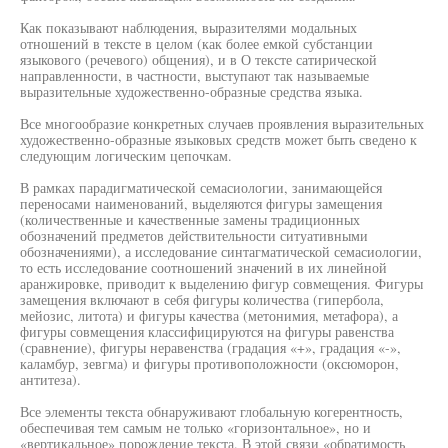
Как показывают наблюдения, выразителями модальных
отношений в тексте в целом (как более емкой субстанции
языкового (речевого) общения), и в О тексте сатирической
направленности, в частности, выступают так называемые
выразительные художественно-образные средства языка.
Все многообразие конкретных случаев проявления выразительных
художественно-образные языковых средств может быть сведено к
следующим логическим цепочкам.
В рамках парадигматической семасиологии, занимающейся
переносами наименований, выделяются фигуры замещения
(количественные и качественные замены традиционных
обозначений предметов действительности ситуативными
обозначениями), а исследование синтагматической семасиологии,
то есть исследование соотношений значений в их линейной
аранжировке, приводит к выделению фигур совмещения. Фигуры
замещения включают в себя фигуры количества (гипербола,
мейозис, литота) и фигуры качества (метонимия, метафора), а
фигуры совмещения классифицируются на фигуры равенства
(сравнение), фигуры неравенства (градация «+», градация «-»,
каламбур, зевгма) и фигуры противоположности (оксюморон,
антитеза).
Все элементы текста обнаруживают глобальную когерентность,
обеспечивая тем самым не только «горизонтальное», но и
«вертикальное» порождение текста. В этой связи «обратимость