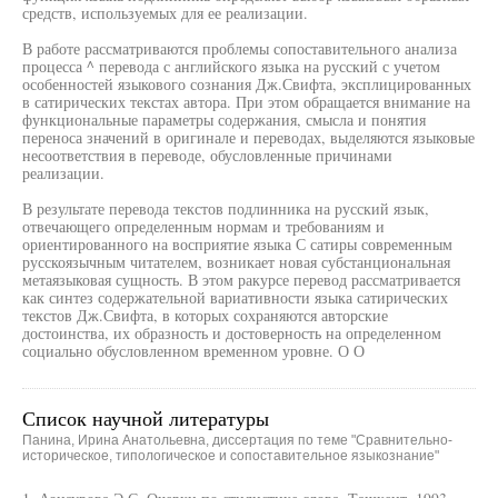
средств, используемых для ее реализации.
В работе рассматриваются проблемы сопоставительного анализа
процесса ^ перевода с английского языка на русский с учетом
особенностей языкового сознания Дж.Свифта, эксплицированных
в сатирических текстах автора. При этом обращается внимание на
функциональные параметры содержания, смысла и понятия
переноса значений в оригинале и переводах, выделяются языковые
несоответствия в переводе, обусловленные причинами
реализации.
В результате перевода текстов подлинника на русский язык,
отвечающего определенным нормам и требованиям и
ориентированного на восприятие языка С сатиры современным
русскоязычным читателем, возникает новая субстанциональная
метаязыковая сущность. В этом ракурсе перевод рассматривается
как синтез содержательной вариативности языка сатирических
текстов Дж.Свифта, в которых сохраняются авторские
достоинства, их образность и достоверность на определенном
социально обусловленном временном уровне. О О
Список научной литературы
Панина, Ирина Анатольевна, диссертация по теме "Сравнительно-
историческое, типологическое и сопоставительное языкознание"