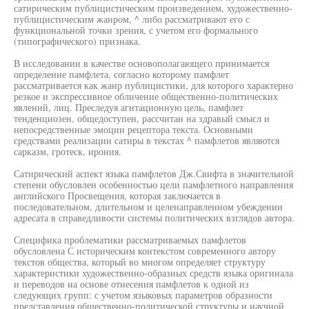
сатирическим публицистическим произведением, художественно-
публицистическим жанром, ^ либо рассматривают его с
функциональной точки зрения, с учетом его формального
(типографического) признака.
В исследовании в качестве основополагающего принимается
определение памфлета, согласно которому памфлет
рассматривается как жанр публицистики, для которого характерно
резкое и экспрессивное обличение общественно-политических
явлений, лиц. Преследуя агитационную цель, памфлет
тенденциозен, общедоступен, рассчитан на здравый смысл и
непосредственные эмоции рецептора текста. Основными
средствами реализации сатиры в текстах ^ памфлетов являются
сарказм, гротеск, ирония.
Сатирический аспект языка памфлетов Дж.Свифта в значительной
степени обусловлен особенностью цели памфлетного направления
английского Просвещения, которая заключается в
последовательном, длительном и целенаправленном убеждении
адресата в справедливости системы политических взглядов автора.
Специфика проблематики рассматриваемых памфлетов
обусловлена С историческим контекстом современного автору
текстов общества, который во многом определяет структуру
характеристики художественно-образных средств языка оригинала
и переводов на основе отнесения памфлетов к одной из
следующих групп: с учетом языковых параметров образности
представления общественно-политической структуры и научной