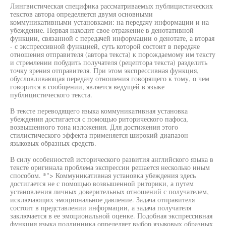
Лингвистическая специфика рассматриваемых публицистических
текстов автора определяется двумя основными
коммуникативными установками: на передачу информации и на
убеждение. Первая находит свое отражение в денотативной
функции, связанной с передачей информации о денотате, а вторая
- с экспрессивной функцией, суть которой состоит в передаче
отношения отправителя (автора текста) к порождаемому им тексту
и стремлении побудить получателя (рецептора текста) разделить
точку зрения отправителя. При этом экспрессивная функция,
обусловливающая передачу отношения говорящего к тому, о чем
говорится в сообщении, является ведущей в языке
публицистического текста.
В тексте переводящего языка коммуникативная установка
убеждения достигается с помощью риторического пафоса,
возвышенного тона изложения. Для достижения этого
стилистического эффекта применяется широкий диапазон
языковых образных средств.
В силу особенностей исторического развития английского языка в
тексте оригинала проблема экспрессии решается несколько иным
способом. *"> Коммуникативная установка убеждения здесь
достигается не с помощью возвышенной риторики, а путем
установления личных доверительных отношений с получателем,
исключающих эмоциональное давление. Задача отправителя
состоит в представлении информации, а задача получателя
заключается в ее эмоциональной оценке. Подобная экспрессивная
функция языка подлинника определяет выбор языковых образных