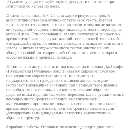
актуализирующих их глубинную структуру, их в итоге остро
сатирическую направленность.
2) Специфика языка Дж. Свифта характеризуется широкой
дескриптивностью семантических установок текста, которая
соотносится с сознанием автора и читателя, в том числе читателя
инокультурной общности, воспринимающего текст в переводе на
русский язык. Эти образования, являясь результатом личностных
предпочтений автора, служат важной составляющей творческой
манеры Дж.Свифта; их оценка происходит в языковом сознании и
автора, и читателя художественного текста; многие из них
обладают особой интерпретацией объекта, отражение которого
особенно важно в процессе перевода.
3) Социальная актуальность языка памфлетов и романа Дж.Свифта
«Путешествия Гулливера» обеспечивается широким полотном
характеристик мировоззренческих, политических,
государственных и гражданских взглядов автора, которые
заставляют переводчика учитывать при переводе такое явление,
как «обратимость тропов», при котором искомое образное
средство языка подлинника может переводиться на русский язык с
помощью иного средства образной выразительности,
выступающего при этом не только в качестве стилистического
приема переводящего языка, но и как средство семантизации
(декодирования) индивидуально-авторских художественно-
образных структур.
Апробация работы. Основные положения диссертационного