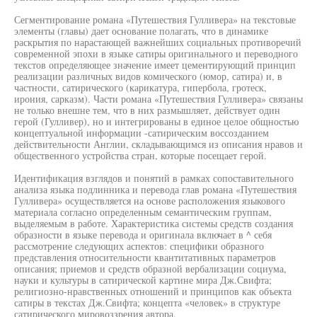
Сегментирование романа «Путешествия Гулливера» на текстовые
элементы (главы) дает основание полагать, что в динамике
раскрытия по нарастающей важнейших социальных противоречий
современной эпохи в языке сатиры оригинального и переводного
текстов определяющее значение имеет цементирующий принцип
реализации различных видов комического (юмор, сатира) и, в
частности, сатирического (карикатура, гипербола, гротеск,
ирония, сарказм). Части романа «Путешествия Гулливера» связаны
не только внешне тем, что в них размышляет, действует один
герой (Гулливер), но и интегрированы в единое целое общностью
концептуальной информации -сатирическим воссозданием
действительности Англии, складывающимся из описания нравов и
общественного устройства стран, которые посещает герой.
Идентификация взглядов и понятий в рамках сопоставительного
анализа языка подлинника и перевода глав романа «Путешествия
Гулливера» осуществляется на основе расположения языкового
материала согласно определенным семантическим группам,
выделяемым в работе. Характеристика системы средств создания
образности в языке перевода и оригинала включает в ^ себя
рассмотрение следующих аспектов: специфики образного
представления относительности квантитативных параметров
описания; приемов и средств образной вербализации социума,
науки и культуры в сатирической картине мира Дж.Свифта;
религиозно-нравственных отношений и принципов как объекта
сатиры в текстах Дж.Свифта; концепта «человек» в структуре
сатирического мировоззрения автора.