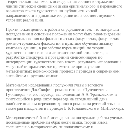
Теоретическая значимость исследования состоит в отражении
лингвистической специфики языка оригинального и переводного
вариантов текста художественно-публицистической
направленности в динамике его развития в соответствующих
условиях реализации.
Практическая ценность работы определяется тем, что материалы
исследования и основные положения могут быть рекомендованы
для использования на филологических факультетах, факультетах
романо-германской филологии в практике обучения анализу
языковых единиц, в разработке курса лекций по теории
художественного текста и лингвистической стилистике, в
разработке спецкурса и проведении спецсеминаров по
интерпретации художественного текста; результаты исследования
могут найти практическое применение при изучении
метааспектных возможностей процесса перевода в современном
английском и русском языках.
Материалом исследования послужили главы итогового
произведения Дж.Свифта - романа-сатиры «Путешествия
Гулливера» - и его перевод, выполненный А.А.Франковским и
считающийся в ряде школ перевода на сегодняшний день
наиболее полным переводом данного романа на русский язык, а
также ряд памфлетов в переводе Б.Б.Томашевского и М.И.Беккера.
Методологической базой исследования послужили работы ученых,
посвященные проблемам образности языка, теории языка,
сравнительно-историческому, типологическому и