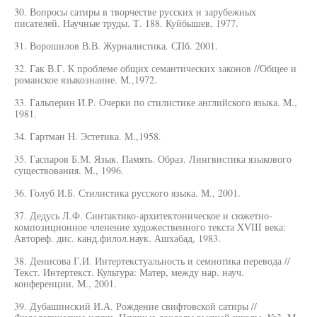
30. Вопросы сатиры в творчестве русских и зарубежных
писателей. Научные труды. Т. 188. Куйбышев, 1977.
31. Ворошилов В.В. Журналистика. СПб. 2001.
32. Гак В.Г. К проблеме общих семантических законов //Общее и
романское языкознание. М.,1972.
33. Гальперин И.Р. Очерки по стилистике английского языка. М.,
1981.
34. Гартман Н. Эстетика. М.,1958.
35. Гаспаров Б.М. Язык. Память. Образ. Лингвистика языкового
существования. М., 1996.
36. Голуб И.Б. Стилистика русского языка. М., 2001.
37. Дедусь Л.Ф. Синтактико-архитектоническое и сюжетно-
композиционное членение художественного текста XVIII века:
Автореф. дис. канд.филол.наук. Ашхабад, 1983.
38. Денисова Г.И. Интертекстуальность и семиотика перевода //
Текст. Интертекст. Культура: Матер, между нар. науч.
конференции. М., 2001.
39. Дубашинский И.А. Рождение свифтовской сатиры //