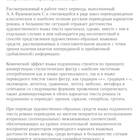
Рассматриваемый в работе текст перевода, выполненный
А.А.Франковским С и считающийся в ряде школ переводоведения
классическим и наиболее полным русским переводным вариантом
романа, в большинстве ситуаций отражает достоинства
художественного языка текста оригинала, однако, вместе с тем в
отдельных случаях в нем наблюдается ряд несоответствий в
способе представления художественно-образных языковых
средств, рассматриваемых в сопоставительном анализе с точки
зрения наличия квантов непереданной и прибавочной
(добавленной) информации.
Комический эффект языка подлинника строится по принципу
конвергенции стилистических фигур с наиболее частотным
употреблением как в языке оригинального, так и в языке
переводного текстов таких фигур, как градация «+», градация «-»,
оксюморон, антитеза, сравнение, литота, мейозис, метафора в
сочетании со следующими формами проявления сатирического,
также доминирующими в обоих вариантах текста романа (в
подлиннике и переводе): ирония, сарказм, гипербола, гротеск.
При переводе художественно-образных средств языка подлинного
текста романа переводчик во многом опирается на использование
вторичных (потенциальных) межъязыковых соответствий,
обеспечивающих на уровне относительной эквивалентности
восприятие рецептором переводного варианта языковых
достоинств языка автора, среди которых в большинстве случаев
применяются дескриптивные (перифрастические) и