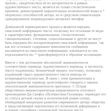
тропов», свидетельствуя об их когерентности в рамках
художественного текста, является не только стилистическим
приемом, демонстрацией выразительных возможностей языка и ^
творческих способностей автора, но и средством семантизации
(декодирования) индивидуально-авторских метафор
Доминантой переводческого процесса является передача
смысловой информации текста, поскольку все остальные ее виды
и характеристики, функциональные, стилистические
(эмоциональные), стилевые, социолокальные и другие не могут
быть переданы без воспроизведения смысловой информации, так
как все остальное содержание компонентов сообщения
наслаивается на смысловую информацию, извлекается из нее,
подсказывается ею, ^ трансформируется в образные ассоциации.
Вместе с тем достижение абсолютной эквивалентности
(соответствия) перевода, художественного перевода, в частности,
тексту подлинника, бесконечный процесс постольку, поскольку
подлинный смысл художественного текста никогда не
исчерпывается полностью. В связи с этим применительно к
художественному переводу целесообразно говорить о законах
относительной эквивалентности оригиналу. С Острая
общественно-мировоззренческая направленность итогового
произведения Дж.Свифта «Путешествия Гулливера» переводит его
из статуса детской сказки в политический роман-сатиру,
обобщающий концепции развития современного автору общества
и представляющий перспективы его возможной деформации в
условиях специфики сатирической традиции текста.