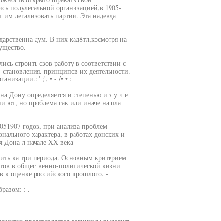
лись полулегальной организацией,в 1905-
т им легализовать партии. Эта надевда
дарственна дум. В них кад8тл,кэсмотря на
ущество.
лись строить сзов работу в соответствии с
, становления. принципов их деятельности.
изации.: ' ;', • - /• • :
а Дону определяется и степенью и з у ч е
ии ют, но проблема гак или иначе нашла
051907 годов, при анализа проблем
онального характера, в работах донских и
я Дона л начале XX века.
лить ка три периода. Основным критерием
етов в общественно-политической кизни
в к оценке российского прошлого. -
азом: : .
омежуток представляется логичным выделить