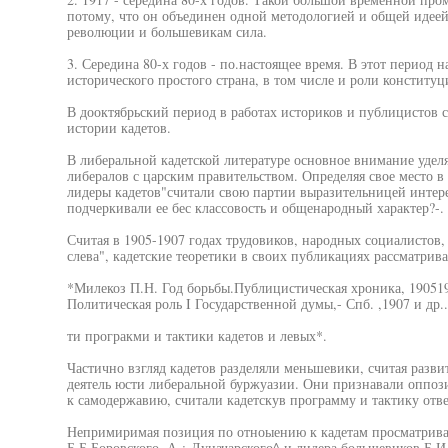
потому, что он объединен одной методологией и общей идеей
революции и большевикам сила.
3. Середина 80-х годов - по.настоящее время. В этот период 
исторического простого страна, в том числе и роли конститу
В дооктябрьский период в работах историков и публицистов с
истории кадетов.
В либеральной кадетской литературе основное внимание удел
либералов с царским правительством. Определяя свое место в
лидеры кадетов"считали свою партии выразительницей интере
подчеркивали ее бес классовость и общенародный характер?-.
Считая в 1905-1907 годах трудовиков, народных социалистов,
слева", кадетские теоретики в своих публикациях рассматрив
*Милекоз П.Н. Год борьбы.Публицистическая хроника, 190519
Политическая роль I Государственной думы,- Спб. ,1907 и др..
ти програкми и тактики кадетов и левых*.
Частично взгляд кадетов разделяли меньшевики, считая разви
деятель юсти либеральной буржуазии. Они признавали оппоз
к самодержавию, считали кадетскув программу и тактику отве
Непримиримая позиция по отноыению к кадетам просматривае
Б.Б.Боровского, А.¿.Луначарского^ и лидера большевиков Б.И