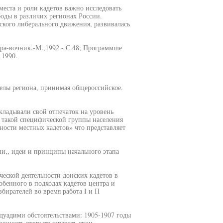
места и роли кадетов важно исследовать
оды в различих регионах России.
ского либерального движения, развивалась
а-вочник.-М.,1992.- С.48; Программше
 1990.
делы региона, принимая общероссийское.
акладывали свой отпечаток на уровень
 такой специфической группы населения
ности местных кадетов» что представляет
и,, идеи и принципы начального этапа
еской деятельности донских кадетов в
обенного в подходах кадетов центра и
бирателей во время работа I и П
дуадими обстоятельствами: 1905-1907 годы
ожность открыто шракать свои