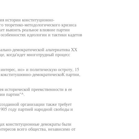
чения истории конституционно-
о теоретико-методологического кризиса
жет выязить реальное влияние партии
 особенностях идеологии и тактики кадетов
рально-демократической альтернатива XX
нце, когда'идет многотрудный процесс
 интерес, но> и политическую остроту, 15
и кокститушюнно-демократическоК партии,
я исторической преемственности в ее
рии партии"^.
созданной организации также требует
905 году партией народной свободы и
дах конституционные демократы были
тересов всего общества, независимо от