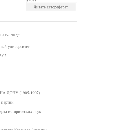
Читать автореферат
1905-1907)"
нный университет
2.02
 ДОНУ (1905-1907)
 партий
дата исторических наук
рудового Красного Знамени