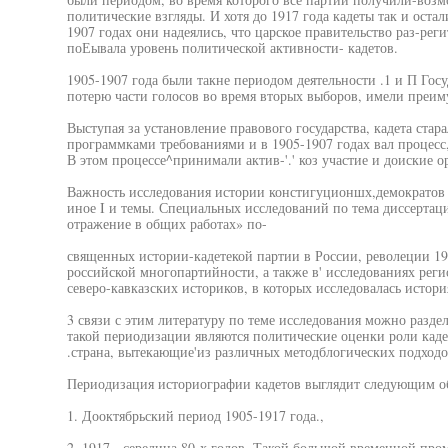
политические взгляды. И хотя до 1917 года кадеты так и оста
1907 годах они надеялись, что царское правительство раз-реги
поЕывала уровень политической активности- кадетов.
1905-1907 года были такне периодом деятельности .1 и П Госу
потерю части голосов во время вторых выборов, имели преим
Выступая за установление правового государства, кадета стара
программками требованиями и в 1905-1907 годах вал процесс
В этом процессе^принимали актив-'.' коз участие и доиские орган
Важность исследования истории констигуционшх,демократов н
иное I и темы. Специальных исследований по тема диссертац
отражение в общих работах» по-
священных истории-кадетекой партии в России, револеции 19
российской многопартийности, а также в' исследованиях реги
северо-кавказских историков, в которых исследовалась истори
3 связи с этим литературу по теме исследования можно разде
такой периодизации являются политические оценки роли кад
.страна, вытекающие'из различных методблогических подходо
Периодизация историографии кадетов выглядит следующим обр
1. Дооктябрьский период 1905-1917 года.,
2. 1917 - середина 80-х годов. Такой большой временной пр