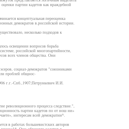
 оценки партии кадетов как враждебной
начинается концептуальная переоценка
ционных демократов в.российской истории.
уществовало, несколько подходов к
ялось освещении вопросов борьба
 системе, российской многопартийности,
сов всех членов общества. Они
 эсеров, социал-демократов "союзниками
али проблей общнос-
06 г.г.-Спб.,1907;Петрункевич И.И.
тие революционного процесса следствие.",
иционность партии кадетов по от нош ни»
чаете», интересам всей демократии^.
тся в работах большевистских авторов
.леника1*. Они обвиняли кадетов в