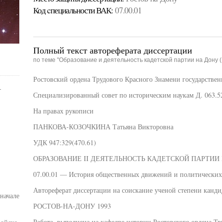
Код cпециальности ВАК:
07.00.01
Полный текст автореферата диссертации
по теме "Образование и деятельность кадетской партии на Дону (
Ростовский ордена Трудового Красного Знамени государстве
-
Специализированный совет по историческим наукам Д. 063.5
На правах рукописи
ПАНКОВА-КОЗОЧКИНА Татьяна Викторовна
УДК 947:329(470.61)
ОБРАЗОВАНИЕ II ДЕЯТЕЛЬНОСТЬ КАДЕТСКОЙ ПАРТИИ НА
07.00.01 — История общественных движений и политических
Автореферат диссертации на соискание ученой степени канди
начале
РОСТОВ-НА-ДОНУ 1993
Работа. выполнена на кафедре истории Ростовского ордена Т