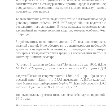
соглашательстве с самодержавием против народа и считали ос
вооруженного восстания и их приз»в к строительству правово
предательством народа.
Большевистские автора выдвинули тезис о планомерном возде
роволвционних событий 1905-1907 годое, обвиняя кадетов з с 
революционного движения. В утих подходах прослеживается 
дальнейшей изучения истории кадетов, которые особенно ■чет
..период«
3 публикациях, появившихся .после 1917 года, для историков
главной задаче!; било обоснованно закономерности победы О
доятольности партии большевиков, что определило и принцип
ото время складывается такая традиция исследования партии к
конституционных демокра-
"Струво П. саметкн публицнста//Полярная зЕе здз,190б.-й;Пзт
М.:1505. •"Мартов Д. ¡¡олитическио партии в Рос с ¡ии-Х ДЭ
кадотах//Отклпки современности.-1506.-^ 5 .и др. ' "¿о со з
русской изво-.-.Еции.-:4.,1555;1уначарсхи»: А.В.Три кадета
чего боятся нааи либеральнее бур*уа?// Пглн.£обг.соч,-Т»П.-С
гл^тии//Подк. собр.со Ч.-Т.12 .-С .271-352.
тов выводились с учетом того, как вела себя партия народно
1917 года.
Йс в начале 20-х годов еще существовала неоФициа;;ь;. трад