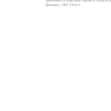
Деятельность кадетской партии в Области 
Донского, 1907-1914 гг.