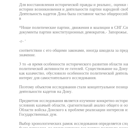
Для восстановления исторической правды и реально;, оценки 
истории возникновения и деятельности партии народной своб
Деятельность кадетов Дона была составное частьо общероссий
в
^Ноше политические партии, движения и коалиции в СНГ.Спр
документы партии конституционных демократов,- Запорожье,
-г- '
соответствии с его общими законами, иногда шкодила за пре
значение.
3 то «в время особенности исторического развития области н
политической активности ее гителей. Существование на Дону
как казачество, обусловило особенности политической деятель
интерес для самостоятельного исследования.
Поэтому объектом исследования стали концептуальное позици
деятельности кадетов на Дону.
Предметом исследования является изучение конкретно-историч
условиях казачьей области, срагнительнай анализ общего и ос
Области войска Донского к проблеме реализации интересов из
Государственных дум.
Выбор хронологических рамок исследования определяется сло
были периодом, во время которого все партии получили-возм