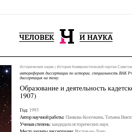
Исторические науки
История Коммунистической партии Советск
автореферат диссертации по истории, специальность ВАК РФ
диссертация на тему:
Образование и деятельность кадетск
1907)
Год:
1993
Автор научной работы:
Панкова-Козочкина, Татьяна Викт
Ученая cтепень:
кандидата исторических наук
Место защиты диссертации:
Ростов-на-Дону