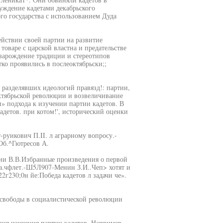
уждение кадетами декабрьского
го государства с использованием Дуда
йствии своей партии на развитие
товаре с царской властна и предательстве
зарождение традиции и стереотипов
ко проявились в послеоктябрьски;;
, разделявших идеологий правязд!: партии,
ктябрьской революции и возвеличивание
» подхода к изучении партии кадетов. В
адетов. при котом!', исторический оценки
-руикович П.II. л аграрному вопросу.-
Об.^Гютресов А.
ек ии В.В.Избранные произведения о первой
;Ла.чфлет.-Ш5Л907-Менин З.И..Чеп> хотят и
22г230;0н йе:Победа кадетов л задачи че».
й свободы в социалистической революции
иция изучения партии кадетов. Например,