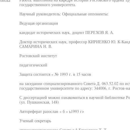
войска
государственного университета.
Научный руководитель: Официальные оппоненты:
Ведущая организация
кандидат исторических наук, доцент ПЕРЕХОВ Я. А.
Доктор исторических наук, профессор КИРИЕНКО Ю. К-Канди
САМАРИНА Н. В.
Ростовский институт
педагогический
Защита состоится « № 1993 г. в 15 часов
на заседании специализированного Совета Д. 063.52.02 по и
государственном университете по адресу: 344006, г. Ростов-н
С диссертацией можно ознакомиться в научной библиотеке Ро
(ул. Пушкинская, 148)
Автореферат разослан « б » ь1993 г>
Ученый секретарь
специализированного Совета г ^ Ермоленко Т. Т.