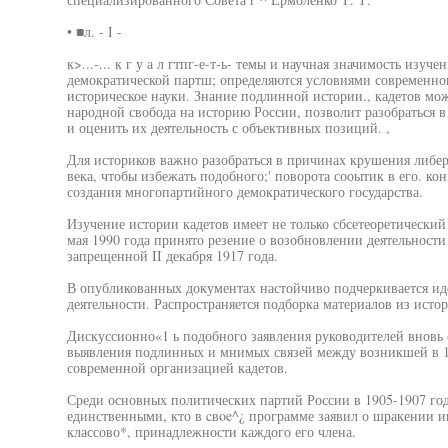
• ■л. - I -
к>...-... к г у а л гтпг-е-т-ь- темы и научная значимость изу
демократической партш; определяются условиями современног
историческое науки. Знание подлинной истории., кадетов мо
народной свобода на историю России, позволит разобраться в
и оценить их деятельность с объективных позиций. ,
Для историков важно разобраться в причинах крушения либе
века, чтобы избежать подобного;' поворота сооытик в его. ко
создания многопартийного демократического государства.
Изучение истории кадетов имеет не только сбсетеоретический
мая 1990 года принято резение о возобновлении деятельност
запрещенной II декабря 1917 года.
В опубликованных документах настойчиво подчеркивается иде
деятельности. Распространяется подборка материалов из исто
Дискуссионно«1 ь подобного заявления руководителей вновь 
выявления подлинных и мнимых связей между возникшей в 1
современной организацией кадетов.
Среди основных политических партий России в 1905-1907 го
единственными, кто в cвoe^¿ программе заявил о шракении ин
классово*, принадлежности каждого его члена.