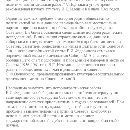
политико-воспитательная работа"7. Под таким углом зрения
рекомендовал изучать эту тему И.Е.Зеленин в начале 80-х годов.
Одной из важных проблем в историографии общественно-
политической жизни данного периода было взаимоотношение
партии и органов власти, проблема партийного руководства
Советами. Ей были посвящены специальные историографические
исследования8. В них нашли отражение оценки, данные и
сибирским исследователем, занимающимся проблемами местных
Советов, развитием общественных начал в деятельности Советов9.
Так, в историографической статье Е.И.Федоринова отмечался
определенный вклад исследователя Сибири М.А.Стафеева,
обобщившего опыт подготовки и проведением выборов в местные
Советы (1956-1961 гг.), В.Г. Истомина, осветившего вопросы
развития общественных начал в деятельности Советов,
С.Ф.Орлянского, проанализировавшего культурно-воспитательную
деятельность местных Советов Алтая10.
Необходимо заметить, что историографическая работа
Е.И.Федоринова обобщила историко-партийную литературу по
теме партийного руководства Советами, отметив, что это
направление остается приоритетным в трудах исследователей. При
этом, по его мнению, нуждалась в дальнейшем изучении
проблема взаимоотношений партии и Советов, контроля за
исполнением решений партии и местных органов
государственной власти". Действительно этот вопрос был слабо
изучен.