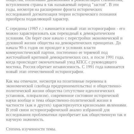
вступлением страны в так называемый период "застоя". В эти
годы, несмотря на расширение фронта исторических
исследований догматизация теории исторического познания
приобрела подавляющий характер.
С середины (1985 г.) начинается новый этап историографии - его
можно характеризовать как переходный к демократическим
условиям. Он берет свое начало с перестройки экономической и
духовной жизни общества на демократических принципах. До
начала 90-х годов он проходит в условиях власти
коммунистической партии, постепенно ее теряемой под
жесточайшей критикой демократических сил, и после 1991 года,
когда происходит окончательный уход КПСС с руководящего
мостика, Россия обретает независимость. С 1991 года начинается
новый этап отечественной историографии.
Как мы отмечали, несмотря на позитивные перемены в
экономической (свобода предпринимательства) и общественно-
политической жизни общества (отсутствие идеологических
установок, плюрализм), современное состояние исторической
науки вообще и тема общественно-политической жизни в
частности (как и других) характеризуется кризисными явлениями.
В этой связи историографический анализ избранной для
исследования проблематики приобретает как общественную так и
научную значимость.
Степень изученности темы.