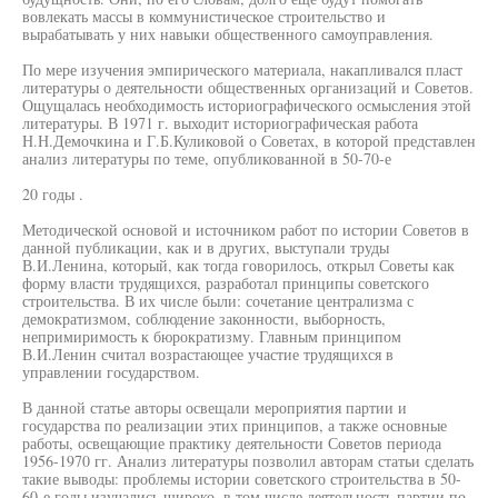
вовлекать массы в коммунистическое строительство и
вырабатывать у них навыки общественного самоуправления.
По мере изучения эмпирического материала, накапливался пласт
литературы о деятельности общественных организаций и Советов.
Ощущалась необходимость историографического осмысления этой
литературы. В 1971 г. выходит историографическая работа
Н.Н.Демочкина и Г.Б.Куликовой о Советах, в которой представлен
анализ литературы по теме, опубликованной в 50-70-е
20 годы .
Методической основой и источником работ по истории Советов в
данной публикации, как и в других, выступали труды
В.И.Ленина, который, как тогда говорилось, открыл Советы как
форму власти трудящихся, разработал принципы советского
строительства. В их числе были: сочетание централизма с
демократизмом, соблюдение законности, выборность,
непримиримость к бюрократизму. Главным принципом
В.И.Ленин считал возрастающее участие трудящихся в
управлении государством.
В данной статье авторы освещали мероприятия партии и
государства по реализации этих принципов, а также основные
работы, освещающие практику деятельности Советов периода
1956-1970 гг. Анализ литературы позволил авторам статьи сделать
такие выводы: проблемы истории советского строительства в 50-
60-е годы изучались широко, в том числе деятельность партии по