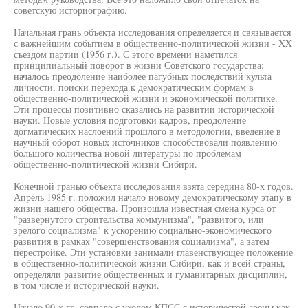
советскую историографию.
Начальная грань объекта исследования определяется и связывается
с важнейшим событием в общественно-политической жизни - XX
съездом партии (1956 г.). С этого времени наметился
принципиальный поворот в жизни Советского государства:
началось преодоление наиболее пагубных последствий культа
личности, поиски перехода к демократическим формам в
общественно-политической жизни и экономической политике.
Эти процессы позитивно сказались на развитии исторической
науки. Новые условия подготовки кадров, преодоление
догматических наслоений прошлого в методологии, введение в
научный оборот новых источников способствовали появлению
большого количества новой литературы по проблемам
общественно-политической жизни Сибири.
Конечной гранью объекта исследования взята середина 80-х годов.
Апрель 1985 г. положил начало новому демократическому этапу в
жизни нашего общества. Произошла известная смена курса от
"развернутого строительства коммунизма", "развитого, или
зрелого социализма" к ускорению социально-экономического
развития в рамках "совершенствования социализма", а затем
перестройке. Эти установки занимали главенствующее положение
в общественно-политической жизни Сибири, как и всей страны,
определяли развитие общественных и гуманитарных дисциплин,
в том числе и исторической науки.
Начало 90-х гг. совпало с уходом КПСС с исторической арены как