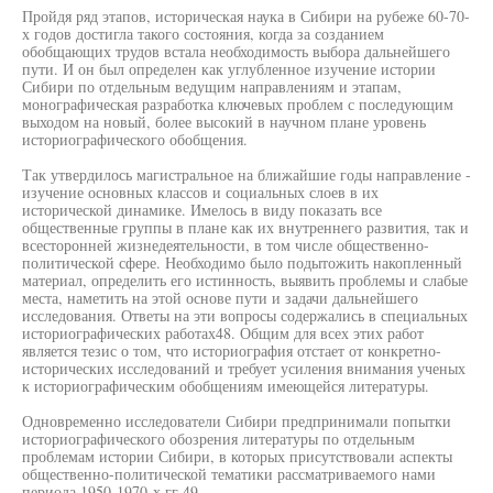
Пройдя ряд этапов, историческая наука в Сибири на рубеже 60-70-
х годов достигла такого состояния, когда за созданием
обобщающих трудов встала необходимость выбора дальнейшего
пути. И он был определен как углубленное изучение истории
Сибири по отдельным ведущим направлениям и этапам,
монографическая разработка ключевых проблем с последующим
выходом на новый, более высокий в научном плане уровень
историографического обобщения.
Так утвердилось магистральное на ближайшие годы направление -
изучение основных классов и социальных слоев в их
исторической динамике. Имелось в виду показать все
общественные группы в плане как их внутреннего развития, так и
всесторонней жизнедеятельности, в том числе общественно-
политической сфере. Необходимо было подытожить накопленный
материал, определить его истинность, выявить проблемы и слабые
места, наметить на этой основе пути и задачи дальнейшего
исследования. Ответы на эти вопросы содержались в специальных
историографических работах48. Общим для всех этих работ
является тезис о том, что историография отстает от конкретно-
исторических исследований и требует усиления внимания ученых
к историографическим обобщениям имеющейся литературы.
Одновременно исследователи Сибири предпринимали попытки
историографического обозрения литературы по отдельным
проблемам истории Сибири, в которых присутствовали аспекты
общественно-политической тематики рассматриваемого нами
периода 1950-1970-х гг.49