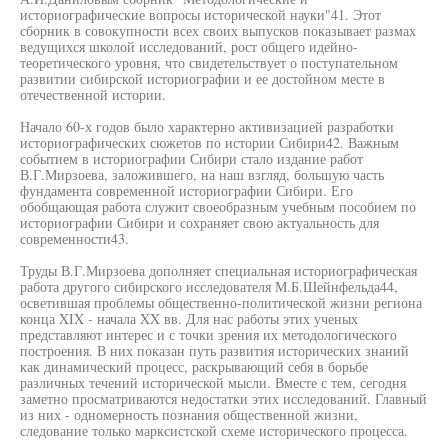
историографические вопросы исторической науки"41. Этот
сборник в совокупности всех своих выпусков показывает размах
ведущихся школой исследований, рост общего идейно-
теоретического уровня, что свидетельствует о поступательном
развитии сибирской историографии и ее достойном месте в
отечественной истории.
Начало 60-х годов было характерно активизацией разработки
историографических сюжетов по истории Сибири42. Важным
событием в историографии Сибири стало издание работ
В.Г.Мирзоева, заложившего, на наш взгляд, большую часть
фундамента современной историографии Сибири. Его
обобщающая работа служит своеобразным учебным пособием по
историографии Сибири и сохраняет свою актуальность для
современности43.
Труды В.Г.Мирзоева дополняет специальная историографическая
работа другого сибирского исследователя М.Б.Шейнфельда44,
осветившая проблемы общественно-политической жизни региона
конца XIX - начала XX вв. Для нас работы этих ученых
представляют интерес и с точки зрения их методологического
построения. В них показан путь развития исторических знаний
как динамический процесс, раскрывающий себя в борьбе
различных течений исторической мысли. Вместе с тем, сегодня
заметно просматриваются недостатки этих исследований. Главный
из них - одномерность познания общественной жизни,
следование только марксистской схеме исторического процесса.