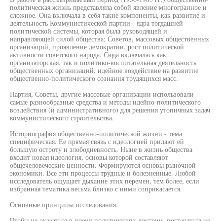
политическая жизнь представляла собой явление многогранное и
сложное. Она включала в себя такие компоненты, как развитие и
деятельность Коммунистической партии - ядра тогдашней
политической системы, которая была руководящей и
направляющей силой общества; Советов, массовых общественных
организаций, проявление демократии, рост политической
активности советского народа. Сюда включалась как
организаторская, так и политико-воспитательная деятельность
общественных организаций, идейное воздействие на развитие
общественно-политического сознания трудящихся масс.
Партия, Советы, другие массовые организации использовали
самые разнообразные средства и методы идейно-политического
воздействия (и административного) для решения утопичных задач
коммунистического строительства.
Историография общественно-политической жизни - тема
специфическая. Ее прямая связь с идеологией придают ей
большую остроту и злободневность. Ныне в жизнь общества
входит новая идеология, основы которой составляют
общечеловеческие ценности. Формируются основы рыночной
экономики. Все эти процессы трудные и болезненные. Любой
исследователь ощущает дыхание этих перемен, тем более, если
избранная тематика весьма близко с ними соприкасается.
Основные принципы исследования.
Чтобы не оказаться в плену политических доктрин, постараться не