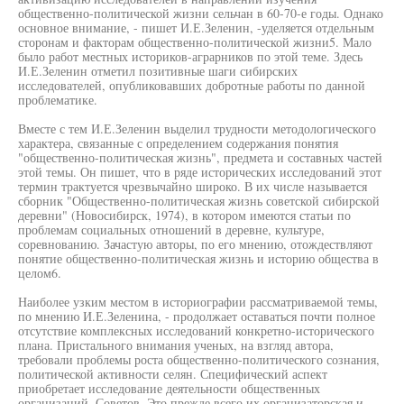
общественно-политической жизни сельчан в 60-70-е годы. Однако
основное внимание, - пишет И.Е.Зеленин, -уделяется отдельным
сторонам и факторам общественно-политической жизни5. Мало
было работ местных историков-аграрников по этой теме. Здесь
И.Е.Зеленин отметил позитивные шаги сибирских
исследователей, опубликовавших добротные работы по данной
проблематике.
Вместе с тем И.Е.Зеленин выделил трудности методологического
характера, связанные с определением содержания понятия
"общественно-политическая жизнь", предмета и составных частей
этой темы. Он пишет, что в ряде исторических исследований этот
термин трактуется чрезвычайно широко. В их числе называется
сборник "Общественно-политическая жизнь советской сибирской
деревни" (Новосибирск, 1974), в котором имеются статьи по
проблемам социальных отношений в деревне, культуре,
соревнованию. Зачастую авторы, по его мнению, отождествляют
понятие общественно-политическая жизнь и историю общества в
целом6.
Наиболее узким местом в историографии рассматриваемой темы,
по мнению И.Е.Зеленина, - продолжает оставаться почти полное
отсутствие комплексных исследований конкретно-исторического
плана. Пристального внимания ученых, на взгляд автора,
требовали проблемы роста общественно-политического сознания,
политической активности селян. Специфический аспект
приобретает исследование деятельности общественных
организаций, Советов. Это прежде всего их организаторская и