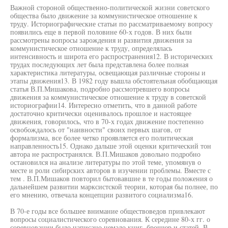
Важной стороной общественно-политической жизни советского
общества было движение за коммунистическое отношение к
труду. Историографические статьи по рассматриваемому вопросу
появились еще в первой половине 60-х годов. В них были
рассмотрены вопросы зарождения и развития движения за
коммунистическое отношение к труду, определялась
интенсивность и широта его распространения12. В исторических
трудах последующих лет была представлена более полная
характеристика литературы, освещающая различные стороны и
этапы движения13. В 1982 году вышла обстоятельная обобщающая
статья В.П.Мишакова, подробно рассмотревшего вопросы
движения за коммунистическое отношение к труду в советской
историографии14. Интересно отметить, что в данной работе
достаточно критически оценивалось прошлое и настоящее
движения, говорилось, что в 70-х годах движение постепенно
освобождалось от "наивности" своих первых шагов, от
формализма, все более четко проявляется его политическая
направленность15. Однако дальше этой оценки критический тон
автора не распространялся. В.П.Мишаков довольно подробно
остановился на анализе литературы по этой теме, упомянув о
месте и роли сибирских авторов в изучении проблемы. Вместе с
тем . В.П.Мишаков повторил бытовавшие в те годы положения о
дальнейшем развитии марксистской теории, которая бы полнее, по
его мнению, отвечала концепции развитого социализма16.
В 70-е годы все большее внимание обществоведов привлекают
вопросы социалистического соревнования. К середине 80-х гг. о
соревновании было написано немало книг, брошюр и статей. В