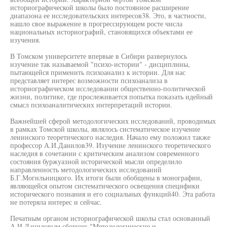
историографической школы было постоянное расширение
диапазона ее исследовательских интересов38. Это, в частности,
нашло свое выражение в прогрессирующем росте числа
национальных историографий, становящихся объектами ее
изучения.
В Томском университете впервые в Сибири развернулось
изучение так называемой "психо-истории" - дисциплины,
пытающейся применить психоанализ к истории. Для нас
представляет интерес возможности психоанализа в
историографическом исследовании общественно-политической
жизни, политике, где прослеживается попытка показать идейный
смысл психоаналитических интерпретаций истории.
Важнейшей сферой методологических исследований, проводимых
в рамках Томской школы, являлось систематическое изучение
ленинского теоретического наследия. Начало ему положил также
профессор А.И.Данилов39. Изучение ленинского теоретического
наследия в сочетании с критическим анализом современного
состояния буржуазной исторической мысли определило
направленность методологических исследований
Б.Г.Могильницкого. Их итоги были обобщены в монографии,
являющейся опытом систематического освещения специфики
исторического познания и его социальных функций40. Эта работа
не потеряла интерес и сейчас.
Печатным органом историографической школы стал основанный
А.И.Даниловым сборник "Методологические и