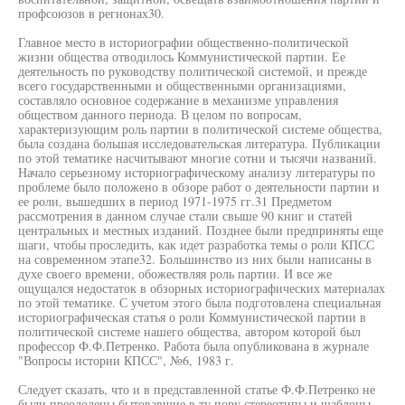
профсоюзов в регионах30.
Главное место в историографии общественно-политической
жизни общества отводилось Коммунистической партии. Ее
деятельность по руководству политической системой, и прежде
всего государственными и общественными организациями,
составляло основное содержание в механизме управления
обществом данного периода. В целом по вопросам,
характеризующим роль партии в политической системе общества,
была создана большая исследовательская литература. Публикации
по этой тематике насчитывают многие сотни и тысячи названий.
Начало серьезному историографическому анализу литературы по
проблеме было положено в обзоре работ о деятельности партии и
ее роли, вышедших в период 1971-1975 гг.31 Предметом
рассмотрения в данном случае стали свыше 90 книг и статей
центральных и местных изданий. Позднее были предприняты еще
шаги, чтобы проследить, как идет разработка темы о роли КПСС
на современном этапе32. Большинство из них были написаны в
духе своего времени, обожествляя роль партии. И все же
ощущался недостаток в обзорных историографических материалах
по этой тематике. С учетом этого была подготовлена специальная
историографическая статья о роли Коммунистической партии в
политической системе нашего общества, автором которой был
профессор Ф.Ф.Петренко. Работа была опубликована в журнале
"Вопросы истории КПСС", №6, 1983 г.
Следует сказать, что и в представленной статье Ф.Ф.Петренко не
были преодолены бытовавшие в ту пору стереотипы и шаблоны.