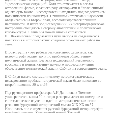
"идеологическая ситуация". Хотя это отмечается в весьма
осторожной форме, с разного рода оговорками и "пояснениями",
однако суть такова - исследователи находились под воздействием
политической конъюнктуры. Принципы историзма и научности
отодвигались на второй план, абсолютизировался принцип
партийности. В итоге ход исследований, их историографическое
построение смещалось в сторону апологетики и политической
конъюнктуры. С этим мы можем вполне согласиться.
Ш.Шахалиловым предлагаются пути выхода из создавшегося
положения в историографии: создание объективных работ по
теме.
Вторая группа - это работы регионального характера, как
историографические, так и по проблемам общественно-
политической жизни. Без этих исследований невозможно
воссоздать и понять картину научного процесса изучения
общественно-политической жизни Сибири на современном этапе.
В Сибири начало систематическому историографическому
исследованию проблем исторической науки было положено во
второй половине 50-х гг.36
Под руководством профессора А.И.Данилова в Томском
университете с конца 50-х годов развертывается планомерное и
систематическое изучение идейно-методологических основ
развития буржуазной исторический мысли XIX-XX вв.37
Начиналось оно с изучения русской буржуазной историографии
всеобщей истории. Характерной чертой Томской