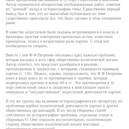
Автор ограничился обзорностью опубликованных работ, отметив
их "ценный" вклад в историографию темы. Единственно верный
вывод был в том, что по масштабам публикации по теме
существенно превзошли все, что было сделано в этом отношении
ранее.
В качестве недостатков были указаны встречающиеся в книгах и
брошюрах простые повторения прописных истин, известных
принципов, тезиса о возрастании роли партии. С этим нет
необходимости спорить.
Вместе с тем Ф.Ф.Петренко обозначил одну важную проблему,
которая касалась в всех сфер общественно-политической жизни.
Автор отметил, что предстоит разобраться в реалиях,
противоречиях и трудностях, с которыми сталкивается правящая
партия (с. 126). Можно, однако, предположить, что Ф.Ф.Петренко
имел в виду вовсе не те противоречия и ошибки, которые
подвергались критике в конце 80-х гг. Эти противоречия в ту
пору имели иной смысл и сводились к констатации просто
очередных и "несущественных" недостатков деятельности партии.
В эту же группу мы включаем историографическую литературу по
проблемам идейно-политической деятельности партии и других
общественных организаций. В их числе сборники статей
собственно по историографии проблемы, отдельные статьи в
сборниках33. Они отразили воспитательную, политическую
сторону общественно-политической жизни массовых
общественных организаций.