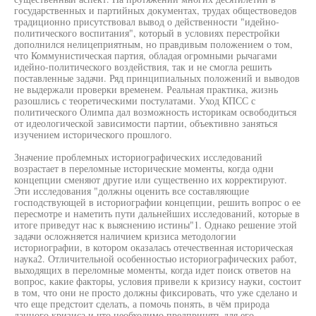
государственных и партийных документах, трудах обществоведов
традиционно присутствовал вывод о действенности "идейно-
политического воспитания", который в условиях перестройки
дополнился нелицеприятным, но правдивым положением о том,
что Коммунистическая партия, обладая огромными рычагами
идейно-политического воздействия, так и не смогла решить
поставленные задачи. Ряд принципиальных положений и выводов
не выдержали проверки временем. Реальная практика, жизнь
разошлись с теоретическими постулатами. Уход КПСС с
политического Олимпа дал возможность историкам освободиться
от идеологической зависимости партии, объективно заняться
изучением исторического прошлого.
Значение проблемных историографических исследований
возрастает в переломные исторические моменты, когда одни
концепции сменяют другие или существенно их корректируют.
Эти исследования "должны оценить все составляющие
господствующей в историографии концепции, решить вопрос о ее
пересмотре и наметить пути дальнейших исследований, которые в
итоге приведут нас к выяснению истины"1. Однако решение этой
задачи осложняется наличием кризиса методологии
историографии, в котором оказалась отечественная историческая
наука2. Отличительной особенностью историографических работ,
выходящих в переломные моменты, когда идет поиск ответов на
вопрос, какие факторы, условия привели к кризису науки, состоит
в том, что они не просто должны фиксировать, что уже сделано и
что еще предстоит сделать, а помочь понять, в чём природа
данного кризиса и что необходимо предпринять для его