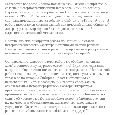
Разработка вопросов идейно-политической жизни Сибири тесно
связана с историографическими исследованиями по региону.
Первый такой труд по историографии Сибири советского периода
вышел в 1968 г.45 Он как бы подвел итог исследованиям по
социалистическому переустройству в Сибири с 1917 по 1945 гг. В
работе представлен сравнительный критический анализ обширной
литературы, не затронувший основ догматизированной
марксистско-ленинской методологии.
Постепенно активизируется работа по написанию статей
историографического характера историками партии региона.
Выходят из печати сборники работ по вопросам историографии и
источниковедения партийных организаций Сибири46.
Одновременно разворачивается работа по обобщению опыта
хозяйственного и культурного освоения Сибири, исследованию
вопросов общественно-политической жизни региона. Итогом этой
работы стали вышедшие многотомные издания фундаментального
характера по истории Сибири в целом и отдельным ее
направлениям. В этих обобщающих работах содержались
основательные историографические обзоры литературы
практически по всем аспектам истории Сибири, построенные на
принципах марксистско-ленинской методологии. Они позволяют
судить об уровне разработки проблем истории Сибири, степени
их научности и объективности, характерных недостатках и
упущениях. Определенный интерес в этой связи представляют и
рецензии, опубликованные на обобщающие труды47.