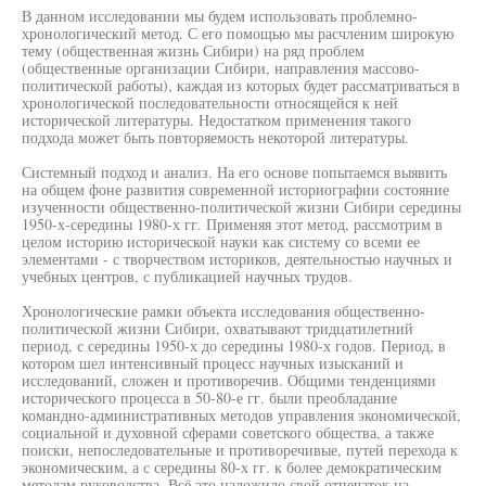
В данном исследовании мы будем использовать проблемно-
хронологический метод. С его помощью мы расчленим широкую
тему (общественная жизнь Сибири) на ряд проблем
(общественные организации Сибири, направления массово-
политической работы), каждая из которых будет рассматриваться в
хронологической последовательности относящейся к ней
исторической литературы. Недостатком применения такого
подхода может быть повторяемость некоторой литературы.
Системный подход и анализ. На его основе попытаемся выявить
на общем фоне развития современной историографии состояние
изученности общественно-политической жизни Сибири середины
1950-х-середины 1980-х гг. Применяя этот метод, рассмотрим в
целом историю исторической науки как систему со всеми ее
элементами - с творчеством историков, деятельностью научных и
учебных центров, с публикацией научных трудов.
Хронологические рамки объекта исследования общественно-
политической жизни Сибири, охватывают тридцатилетний
период, с середины 1950-х до середины 1980-х годов. Период, в
котором шел интенсивный процесс научных изысканий и
исследований, сложен и противоречив. Общими тенденциями
исторического процесса в 50-80-е гг. были преобладание
командно-административных методов управления экономической,
социальной и духовной сферами советского общества, а также
поиски, непоследовательные и противоречивые, путей перехода к
экономическим, а с середины 80-х гг. к более демократическим
методам руководства. Всё это наложило свой отпечаток на