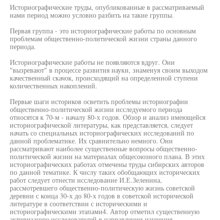
Историографические труды, опубликованные в рассматриваемый
нами период можно условно разбить на такие группы.
Первая группа - это историографические работы по основным
проблемам общественно-политической жизни страны данного
периода.
Историографические работы не появляются вдруг. Они
"вызревают" в процессе развития науки, знаменуя своим выходом
качественный скачок, происходящий на определенной ступени
количественных накоплений.
Первые шаги историков осветить проблемы историографии
общественно-политической жизни исследуемого периода
относятся к 70-м - началу 80-х годов. Обзор и анализ имеющейся
историографической литературы, как представляется, следует
начать со специальных историографических исследований по
данной проблематике. Их сравнительно немного. Они
рассматривают наиболее существенные вопросы общественно-
политической жизни на материалах общесоюзного плана. В этих
историографических работах отмечены труды сибирских авторов
по данной тематике. К числу таких обобщающих исторических
работ следует отнести исследование И.Е.Зеленина,
рассмотревшего общественно-политическую жизнь советской
деревни с конца 30-х до 80-х годов в советской исторической
литературе в соответствии с историческими и
историографическими этапами4. Автор отметил существенную
активизацию исследователей в направлении изучения