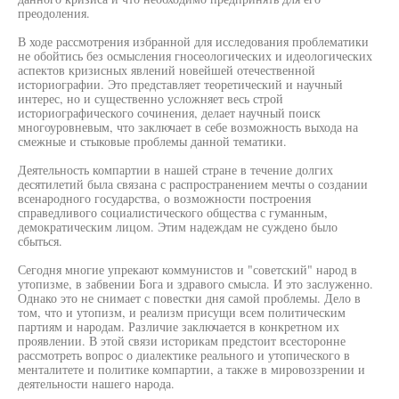
преодоления.
В ходе рассмотрения избранной для исследования проблематики
не обойтись без осмысления гносеологических и идеологических
аспектов кризисных явлений новейшей отечественной
историографии. Это представляет теоретический и научный
интерес, но и существенно усложняет весь строй
историографического сочинения, делает научный поиск
многоуровневым, что заключает в себе возможность выхода на
смежные и стыковые проблемы данной тематики.
Деятельность компартии в нашей стране в течение долгих
десятилетий была связана с распространением мечты о создании
всенародного государства, о возможности построения
справедливого социалистического общества с гуманным,
демократическим лицом. Этим надеждам не суждено было
сбыться.
Сегодня многие упрекают коммунистов и "советский" народ в
утопизме, в забвении Бога и здравого смысла. И это заслуженно.
Однако это не снимает с повестки дня самой проблемы. Дело в
том, что и утопизм, и реализм присущи всем политическим
партиям и народам. Различие заключается в конкретном их
проявлении. В этой связи историкам предстоит всесторонне
рассмотреть вопрос о диалектике реального и утопического в
менталитете и политике компартии, а также в мировоззрении и
деятельности нашего народа.