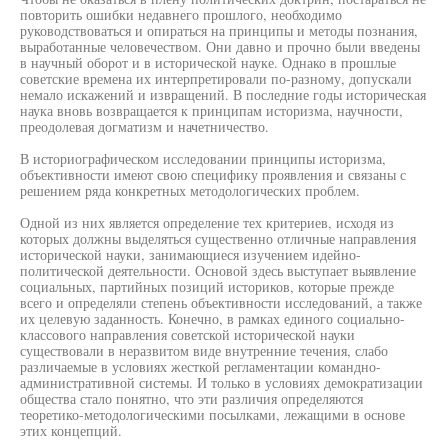
повторить ошибки недавнего прошлого, необходимо
руководствоваться и опираться на принципы и методы познания,
выработанные человечеством. Они давно и прочно были введены
в научный оборот и в исторической науке. Однако в прошлые
советские времена их интерпретировали по-разному, допускали
немало искажений и извращений. В последние годы историческая
наука вновь возвращается к принципам историзма, научности,
преодолевая догматизм и начетничество.
В историографическом исследовании принципы историзма,
объективности имеют свою специфику проявления и связаны с
решением ряда конкретных методологических проблем.
Одной из них является определение тех критериев, исходя из
которых должны выделяться существенно отличные направления
исторической науки, занимающиеся изучением идейно-
политической деятельности. Основой здесь выступает выявление
социальных, партийных позиций историков, которые прежде
всего и определяли степень объективности исследований, а также
их целевую заданность. Конечно, в рамках единого социально-
классового направления советской исторической науки
существовали в неразвитом виде внутренние течения, слабо
различаемые в условиях жесткой регламентации командно-
административной системы. И только в условиях демократизации
общества стало понятно, что эти различия определяются
теоретико-методологическими посылками, лежащими в основе
этих концепций.