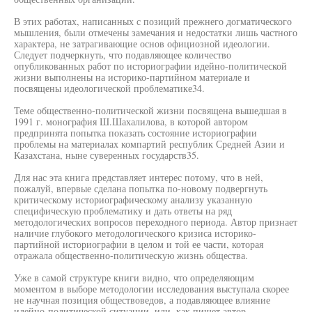
В этих работах, написанных с позиций прежнего догматического
мышления, были отмечены замечания и недостатки лишь частного
характера, не затрагивающие основ официозной идеологии.
Следует подчеркнуть, что подавляющее количество
опубликованных работ по историографии идейно-политической
жизни выполнены на историко-партийном материале и
посвящены идеологической проблематике34.
Теме общественно-политической жизни посвящена вышедшая в
1991 г. монография Ш.Шахалилова, в которой автором
предпринята попытка показать состояние историографии
проблемы на материалах компартий республик Средней Азии и
Казахстана, ныне суверенных государств35.
Для нас эта книга представляет интерес потому, что в ней,
пожалуй, впервые сделана попытка по-новому подвергнуть
критическому историографическому анализу указанную
специфическую проблематику и дать ответы на ряд
методологических вопросов переходного периода. Автор признает
наличие глубокого методологического кризиса историко-
партийной историографии в целом и той ее части, которая
отражала общественно-политическую жизнь общества.
Уже в самой структуре книги видно, что определяющим
моментом в выборе методологии исследования выступала скорее
не научная позиция обществоведов, а подавляющее влияние
идейно-политической ситуации, или, как пишет автор,