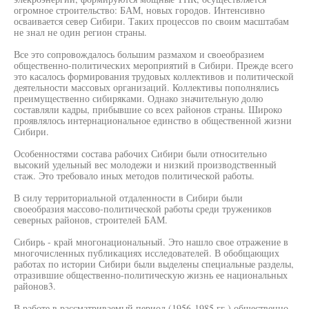
огромное строительство: БАМ, новых городов. Интенсивно
осваивается север Сибири. Таких процессов по своим масштабам
не знал не один регион страны.
Все это сопровождалось большим размахом и своеобразием
общественно-политических мероприятий в Сибири. Прежде всего
это касалось формирования трудовых коллективов и политической
деятельности массовых организаций. Коллективы пополнялись
преимущественно сибиряками. Однако значительную долю
составляли кадры, прибывшие со всех районов страны. Широко
проявлялось интернациональное единство в общественной жизни
Сибири.
Особенностями состава рабочих Сибири были относительно
высокий удельный вес молодежи и низкий производственный
стаж. Это требовало иных методов политической работы.
В силу территориальной отдаленности в Сибири были
своеобразия массово-политической работы среди тружеников
северных районов, строителей БАМ.
Сибирь - край многонациональный. Это нашло свое отражение в
многочисленных публикациях исследователей. В обобщающих
работах по истории Сибири были выделены специальные разделы,
отразившие общественно-политическую жизнь ее национальных
районов3.
В работе в рассматриваемый период (1956-1985 гг.) общественно-