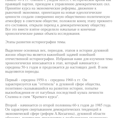
правящей партии, приходом к управлению демократических сил.
Принятие курса на экономические реформы, движение к
рыночной экономике, ориентация на новые идеологические
ценности создали совершенно иную общественно-политическую
атмосферу в советском обществе, положили конец этапу прежнего
его состояния, открыли переход к демократическому обществу.
Все это вместе взятое определило начальные и конечные
хронологические рамки объекта исследования.
Этапы развития историографии темы.
Выделение основных вех, периодов, этапов в истории духовной
жизни общества является важнейшей задачей новейшей
отечественной историографии. Избранная нами для изучения тема
хронологически вписывается в этап, который начинается с
середины 50-х годов и продолжается до настоящих дней. В нем
выделяются периоды.
Первый - середина 1950-х - середина 1960-х гг. Он
характеризуется как "оттепель" в духовной сфере общества,
позитивно сказывавшийся на развитии истории, попытке
высвобождения ее от пагубных последствий культа личности
Сталина и схем "Краткого курса".
Второй - начинается со второй половины 60-х годов до 1985 года.
Он характерен свертыванием демократических тенденций в
экономической сфере (реформ А.Косыгина), духовной области
общества, попятными движениями к реабилитации сталинизма,