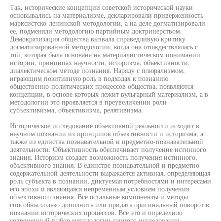
Так, исторические концепции советской исторической науки
основывались на материализме, декларировали приверженность
марксистско-ленинской методологии, а на деле догматизировали
ее, подменяли методологию партийным доктринерством.
Демократизация общества вызвала справедливую критику
догматизированной методологии, когда она отождествлялась с
той, которая была основана на материалистическом понимании
истории, принципах научности, историзма, объективности,
диалектическом методе познания. Наряду с плюрализмом,
играющим позитивную роль в подходах к познанию
общественно-политических процессов общества, появляются
концепции, в основе которых лежит вульгарный материализм, а в
методологии это проявляется в преувеличении роли
субъективизма, объективизма, релятивизма.
Историческое исследование объективной реальности исходит в
научном познании из принципов объективности и историзма, а
также из единства познавательной и предметно-познавательной
деятельности. Объективность обеспечивает получение истинного
знания. Историзм создает возможность получения истинного,
объективного знания. В единстве познавательной и предметно-
содержательной деятельности выражается активная, определяющая
роль субъекта в познании, диктуемая потребностями и интересами
его эпохи и являющаяся непременным условием получения
объективного знания. Все остальные компоненты и методы
способны только дополнить или придать оригинальный поворот в
познании исторических процессов. Всё это и определило
современный выбор методологии данного исследования,