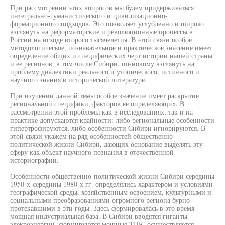
При рассмотрении этих вопросов мы будем придерживаться
интегрально-гуманистического и цивилизационно-
формационного подходов. Это позволяет углубленно и широко
взглянуть на реформаторские и революционные процессы в
России на исходе второго тысячелетия. В этой связи особое
методологическое, познавательное и практическое значение имеет
определение общих и специфических черт истории нашей страны
и ее регионов, в том числе Сибири, по-новому взглянуть на
проблему диалектики реального и утопического, истинного и
научного знания в исторической литературе.
При изучении данной темы особое значение имеет раскрытие
региональной специфики, факторов ее определяющих. В
рассмотрении этой проблемы как в исследованиях, так и на
практике допускаются крайности: либо региональные особенности
гипертрофируются, либо особенности Сибири игнорируются. В
этой связи укажем на ряд особенностей общественно-
политической жизни Сибири, дающих основание выделять эту
сферу как объект научного познания в отечественной
историографии.
Особенности общественно-политической жизни Сибири середины
1950-х-середины 1980-х гг. определялись характером и условиями
географической среды, хозяйственным освоением, культурными и
социальными преобразованиями огромного региона бурно
протекавшими в эти годы. Здесь формировалась в это время
мощная индустриальная база. В Сибири вводятся гиганты
элекроэнергии, формируются мощные ТПК, осуществляется