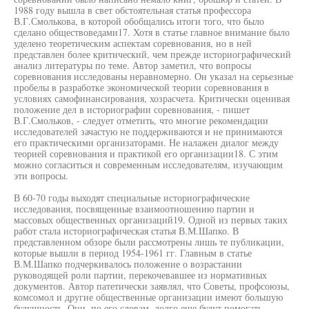
1988 году вышла в свет обстоятельная статья профессора
В.Г.Смолькова, в которой обобщались итоги того, что было
сделано обществоведами17. Хотя в статье главное внимание было
уделено теоретическим аспектам соревнования, но в ней
представлен более критический, чем прежде историографический
анализ литературы по теме. Автор заметил, что вопросы
соревнования исследованы неравномерно. Он указал на серьезные
пробелы в разработке экономической теории соревнования в
условиях самофинансирования, хозрасчета. Критически оценивая
положение дел в историографии соревнования, - пишет
В.Г.Смольков, - следует отметить, что многие рекомендации
исследователей зачастую не поддерживаются и не принимаются
его практическими организаторами. Не налажен диалог между
теорией соревнования и практикой его организации18. С этим
можно согласиться и современным исследователям, изучающим
эти вопросы.
В 60-70 годы выходят специальные историографические
исследования, посвященные взаимоотношению партии и
массовых общественных организаций19. Одной из первых таких
работ стала историографическая статья В.М.Шапко. В
представленном обзоре были рассмотрены лишь те публикации,
которые вышли в период 1954-1961 гг. Главным в статье
В.М.Шапко подчеркивалось положение о возрастании
руководящей роли партии, перекочевавшее из нормативных
документов. Автор патетически заявлял, что Советы, профсоюзы,
комсомол и другие общественные организации имеют большую
будущность. Они, по его словам, долго еще будут помогать