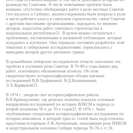
руководству Советами. В числе отмечаемых проблем были
названы: отсутствие обобщающих работ о роли местных Советов
(это касалось и Сибири), малоисследованны были вопросы о роли
и месте рабочего класса в советском строительстве, связи Советов
с другими массовыми организациями, ощущался, по мнению
авторов, недостаток работ советского строительства в
национальных республиках21. В целом можно согласиться с
проблемами, поставленными в названной публикации, которые
нуждались в изучении. Они отражали состояние разработки этой
тематики и сибирскими исследователями, перекликались с
выводами авторов других регионов страны.
В дальнейшем сибирские исследователи отчасти заполняли эти
пробелы в изучении роли Советов. В 70-80-е годы вышел ряд
работ, осветивших обозначенные аспекты. Об этом
свидетельствуют историографические обзоры научных
исследований В.В.Труфановой, В.Д.Калашникова,
Л.Х.Коряковой22.
В 1974 г. увидели свет историографические работы
В.К.Криворученко, где делалась попытка показать основные
направления исследований по истории ВЛКСМ в период со
второй половины 50-х до 70-х годов23. В 1976 г. было
опубликовано специальное историографическое исследование по
истории комсомола, в которой одна из статей была подготовлена
иркутским историком Л.Ф.Антипиным, показавшим роль ВЛКСМ
в индустриальном освоении Сибири периода 50-70-х гг.24