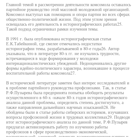
Главной темой в рассмотрении деятельности комсомола оставалось
партийное руководство этой массовой молодежной организацией.
Комсомол выступал как помощник и опора партии во всех сферах
общественно-политической жизни. Под этим углом зрения
освещалась его деятельность в историографических работах25.
Такой подход ограничивал рамки изучения темы.
В 1991 г. была опубликована историографическая статья
Е.К.Табейкиной, где смелее отмечались недостатки
историографии темы, разрабатываемой в 80-е годы26. Автор
указывала, что в литературе 80-х гг. не изучались трудности,
встречающиеся в ходе формирования у молодежи
интернационалистических убеждений. Недооценивались другие
формы идейно-политического характера, возникавшие в процессе
воспитательной работы комсомола27.
В исторической литературе заметен был интерес исследователей и
к проблеме партийного руководства профсоюзами. Так, в статье
Р.Ф.Пузырева была предпринята попытка обобщить результаты
осуществленного в 60-х -начале 80-х годов историографического
анализа данной проблемы, определить степень достигнутого, а
также направления дальнейших научных изысканий28. Не
обойдены были в статье работы сибирских историков, изучавших
вопросы профсоюзной жизни в трудовых коллективах29. Подводя
итог историографического анализа по данной теме, Р.Ф.Пузырев
предлагал активизировать работу по изучению работы
профсоюзов в сфере производственно-экономической,
воспитательной, защитной, освещать взаимоотношения партии и