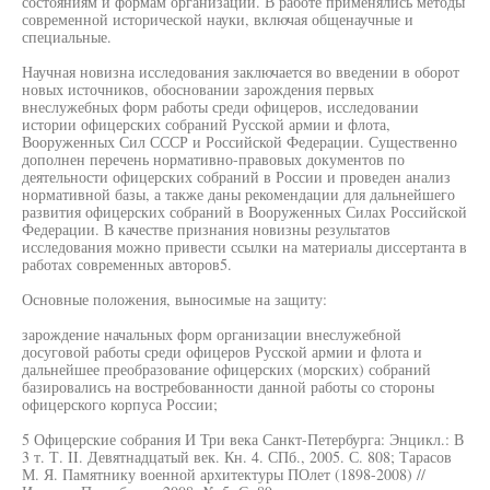
состояниям и формам организации. В работе применялись методы
современной исторической науки, включая общенаучные и
специальные.
Научная новизна исследования заключается во введении в оборот
новых источников, обосновании зарождения первых
внеслужебных форм работы среди офицеров, исследовании
истории офицерских собраний Русской армии и флота,
Вооруженных Сил СССР и Российской Федерации. Существенно
дополнен перечень нормативно-правовых документов по
деятельности офицерских собраний в России и проведен анализ
нормативной базы, а также даны рекомендации для дальнейшего
развития офицерских собраний в Вооруженных Силах Российской
Федерации. В качестве признания новизны результатов
исследования можно привести ссылки на материалы диссертанта в
работах современных авторов5.
Основные положения, выносимые на защиту:
зарождение начальных форм организации внеслужебной
досуговой работы среди офицеров Русской армии и флота и
дальнейшее преобразование офицерских (морских) собраний
базировались на востребованности данной работы со стороны
офицерского корпуса России;
5 Офицерские собрания И Три века Санкт-Петербурга: Энцикл.: В
3 т. Т. II. Девятнадцатый век. Кн. 4. СПб., 2005. С. 808; Тарасов
М. Я. Памятнику военной архитектуры ПОлет (1898-2008) //