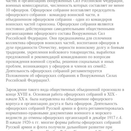
частях и организациях Вооруженных Сил Российской Федерации,
военных комиссариатах, численность которых составляет не менее
10 офицеров. Офицерское собрание возглавляет председатель
офицерского собрания - командир воинской части, в
объединенном офицерском собрании - один из командиров
воинских частей гарнизона. Офицерские собрания являются
постоянно действующими самодеятельными общественными
организациями офицерского состава Вооруженных Сил
Российской Федерации. Они предназначены для сплочения
коллектива офицеров воинских частей, воспитания офицеров в
духе преданности Отечеству, верности воинскому долгу и боевым
традициям, укрепления войскового товарищества, выработки
предложений и рекомендаций командованию по вопросам
прохождения военной службы, решения социальных и иных
проблем, возникающих у офицеров и членов их семей2.
Деятельность офицерских собраний регламентируется
Положением об офицерских собраниях в Вооруженных Силах
Российской Федерации3.
Зарождение такого вида общественных объединений произошло в
конце XVIII в. Основная работа офицерских собраний в XIX -
начале XX в. была направлена на объединение офицерского
корпуса и организацию досуга и быта офицеров. Деятельность
офицерских собраний Русской армии и флота регламентировалась
нормативно-правовыми документами военного и морского
ведомств до отмены офицерских организаций в декабре 1917 г.4.
В начале 1920-х гг. многие формы работы офицерских собраний
Русской армии и флота получили дальнейшее развитие при