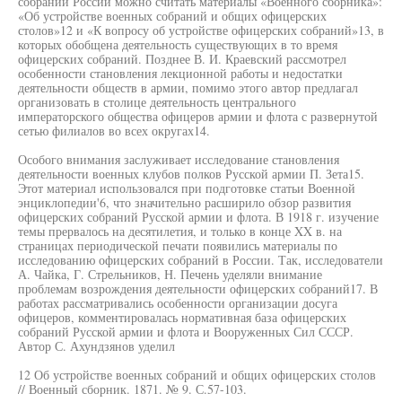
собраний России можно считать материалы «Военного сборника»:
«Об устройстве военных собраний и общих офицерских
столов»12 и «К вопросу об устройстве офицерских собраний»13, в
которых обобщена деятельность существующих в то время
офицерских собраний. Позднее В. И. Краевский рассмотрел
особенности становления лекционной работы и недостатки
деятельности обществ в армии, помимо этого автор предлагал
организовать в столице деятельность центрального
императорского общества офицеров армии и флота с развернутой
сетью филиалов во всех округах14.
Особого внимания заслуживает исследование становления
деятельности военных клубов полков Русской армии П. Зета15.
Этот материал использовался при подготовке статьи Военной
энциклопедии'6, что значительно расширило обзор развития
офицерских собраний Русской армии и флота. В 1918 г. изучение
темы прервалось на десятилетия, и только в конце XX в. на
страницах периодической печати появились материалы по
исследованию офицерских собраний в России. Так, исследователи
А. Чайка, Г. Стрельников, Н. Печень уделяли внимание
проблемам возрождения деятельности офицерских собраний17. В
работах рассматривались особенности организации досуга
офицеров, комментировалась нормативная база офицерских
собраний Русской армии и флота и Вооруженных Сил СССР.
Автор С. Ахундзянов уделил
12 Об устройстве военных собраний и общих офицерских столов
// Военный сборник. 1871. № 9. С.57-103.