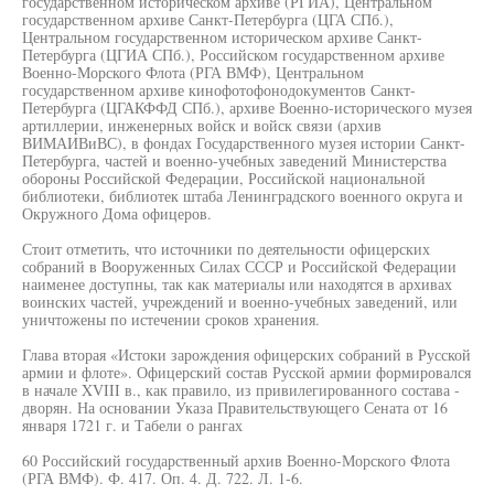
государственном историческом архиве (РГИА), Центральном
государственном архиве Санкт-Петербурга (ЦГА СПб.),
Центральном государственном историческом архиве Санкт-
Петербурга (ЦГИА СПб.), Российском государственном архиве
Военно-Морского Флота (РГА ВМФ), Центральном
государственном архиве кинофотофонодокументов Санкт-
Петербурга (ЦГАКФФД СПб.), архиве Военно-исторического музея
артиллерии, инженерных войск и войск связи (архив
ВИМАИВиВС), в фондах Государственного музея истории Санкт-
Петербурга, частей и военно-учебных заведений Министерства
обороны Российской Федерации, Российской национальной
библиотеки, библиотек штаба Ленинградского военного округа и
Окружного Дома офицеров.
Стоит отметить, что источники по деятельности офицерских
собраний в Вооруженных Силах СССР и Российской Федерации
наименее доступны, так как материалы или находятся в архивах
воинских частей, учреждений и военно-учебных заведений, или
уничтожены по истечении сроков хранения.
Глава вторая «Истоки зарождения офицерских собраний в Русской
армии и флоте». Офицерский состав Русской армии формировался
в начале XVIII в., как правило, из привилегированного состава -
дворян. На основании Указа Правительствующего Сената от 16
января 1721 г. и Табели о рангах
60 Российский государственный архив Военно-Морского Флота
(РГА ВМФ). Ф. 417. Оп. 4. Д. 722. Л. 1-6.