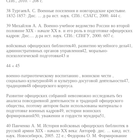
СПб., 2010. - 208 с.
38 ТургаевА. С. Военные поселения и новгородские крестьяне.
1832-1857: Дис. ... д-ра ист. наук. СПб.: СЗАГС, 2000. 444 с.
39 Михайлов А. А. Военно-учебное ведомство России во второй
половине XIX - начале XX в. и его роль в подготовке офицерских
кадров: Дис.... д-ра ист. наук. СПб.: СПбГУ, 2000. 607 с.
войсковых офицерских библиотек40, развитию музейного дела41,
административных органов управления42, морально-
психологической подготовке43 и
44 « 45
военно-патриотическому воспитанию , воинскои чести ,
социально-культурной46 и культурно-досуговой деятельности47,
традициям48 офицерского корпуса.
Развитие офицерских собраний невозможно исследовать без
анализа повседневной деятельности и традиций офицерского
общества, поэтому автором были использованы материалы о
подготовке военных кадров49, истории воинских
формирований50, уважении и гордости мундира51,
40 Панченко А. М. История войсковых офицерских библиотек в
русской армии XIX - начало XX века: Автореф. дис. ... канд. ист.
наук. Новосибирск, 2005. 22 е.; Федорова О. М. Формирование