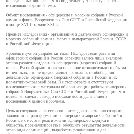
повседневных вопросов, что свидетельствует об актуальности
исследования данной темы.
Объект исследования - офицерские и морские собрания Русской
армии и флота, Вооруженных Сил СССР и Российской Федерации
в конце XVIII -начале XXI в.
Предмет исследования - организация и деятельность офицерских и
морских собраний армии и флота в императорской России, СССР
и Российской Федерации.
Уровень научной разработки темы. Исследователи развития
офицерских собраний в России ограничивались лишь анализом
этапов развития отдельных офицерских (морских) собраний
полков Русской армии и флота на основе незначительного объема
источников, что не предоставляет возможности обобщения
деятельности офицерских (морских) собраний в России и их
нормативно-правовой базы. В историографии отсутствуют
исследовательские материалы об организации работы офицерских
собраний Вооруженных Сил СССР и Российской Федерации, что
позволяет сделать вывод о необходимости дальнейшего
исследования данной проблемы.
Цель исследования - всесторонне исследовать историю создания,
эволюции и трансформации офицерских и морских собраний в
России, их место и роль в жизни офицерского корпуса и
общества, проанализировать и обобщить результаты деятельности
этого вида организаций, выработать рекомендации для