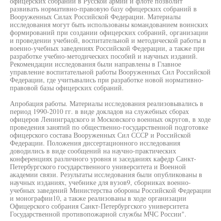
офицерских собраний в Русской армии и флоте позволит
развивать нормативно-правовую базу офицерских собраний в
Вооруженных Силах Российской Федерации. Материалы
исследования могут быть использованы командованием воинских
формирований при создании офицерских собраний, организации
и проведении учебной, воспитательной и методической работы в
военно-учебных заведениях Российской Федерации, а также при
разработке учебно-методических пособий и научных изданий.
Рекомендации исследования были направлены в Главное
управление воспитательной работы Вооруженных Сил Российской
Федерации, где учитывались при разработке новой нормативно-
правовой базы офицерских собраний.
Апробация работы. Материалы исследования реализовывались в
период 1990-2010 гг. в виде докладов на служебных сборах
офицеров Ленинградского и Московского военных округов, в ходе
проведения занятий по общественно-государственной подготовке
офицерского состава Вооруженных Сил СССР и Российской
Федерации. Положения диссертационного исследования
доводились в виде сообщений на научно-практических
конференциях различного уровня и заседаниях кафедр Санкт-
Петербургского государственного университета и Военной
академии связи. Результаты исследования были опубликованы в
научных изданиях, учебнике для вузов9, сборниках военно-
учебных заведений Министерства обороны Российской Федерации
и монографии10, а также реализованы в ходе организации
Офицерского собрания Санкт-Петербургского университета
Государственной противопожарной службы МЧС России".