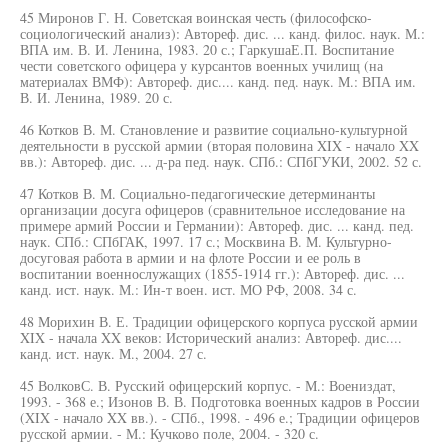
45 Миронов Г. Н. Советская воинская честь (философско-
социологический анализ): Автореф. дис. ... канд. филос. наук. М.:
ВПА им. В. И. Ленина, 1983. 20 с.; ГаркушаЕ.П. Воспитание
чести советского офицера у курсантов военных училищ (на
материалах ВМФ): Автореф. дис.... канд. пед. наук. М.: ВПА им.
В. И. Ленина, 1989. 20 с.
46 Котков В. М. Становление и развитие социально-культурной
деятельности в русской армии (вторая половина XIX - начало XX
вв.): Автореф. дис. ... д-ра пед. наук. СПб.: СПбГУКИ, 2002. 52 с.
47 Котков В. М. Социально-педагогические детерминанты
организации досуга офицеров (сравнительное исследование на
примере армий России и Германии): Автореф. дис. ... канд. пед.
наук. СПб.: СПбГАК, 1997. 17 с.; Москвина В. М. Культурно-
досуговая работа в армии и на флоте России и ее роль в
воспитании военнослужащих (1855-1914 гг.): Автореф. дис. ...
канд. ист. наук. М.: Ин-т воен. ист. МО РФ, 2008. 34 с.
48 Морихин В. Е. Традиции офицерского корпуса русской армии
XIX - начала XX веков: Исторический анализ: Автореф. дис....
канд. ист. наук. М., 2004. 27 с.
45 ВолковС. В. Русский офицерский корпус. - М.: Воениздат,
1993. - 368 е.; Изонов В. В. Подготовка военных кадров в России
(XIX - начало XX вв.). - СПб., 1998. - 496 е.; Традиции офицеров
русской армии. - М.: Кучково поле, 2004. - 320 с.