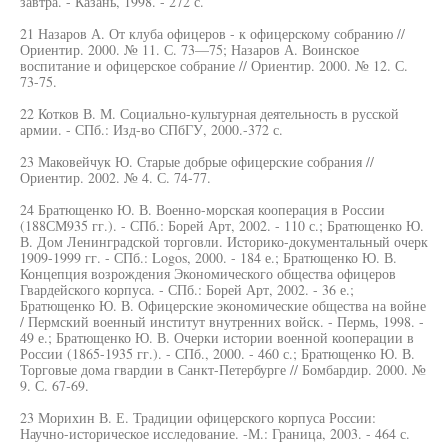
завтра. - Казань, 1998. - 272 с.
21 Назаров А. От клуба офицеров - к офицерскому собранию //
Ориентир. 2000. № 11. С. 73—75; Назаров А. Воинское
воспитание и офицерское собрание // Ориентир. 2000. № 12. С.
73-75.
22 Котков В. М. Социально-культурная деятельность в русской
армии. - СПб.: Изд-во СПбГУ, 2000.-372 с.
23 Маковейчук Ю. Старые добрые офицерские собрания //
Ориентир. 2002. № 4. С. 74-77.
24 Братющенко Ю. В. Военно-морская кооперация в России
(188СМ935 гг.). - СПб.: Борей Арт, 2002. - 110 с.; Братющенко Ю.
В. Дом Ленинградской торговли. Историко-документальный очерк
1909-1999 гг. - СПб.: Logos, 2000. - 184 е.; Братющенко Ю. В.
Концепция возрождения Экономического общества офицеров
Гвардейского корпуса. - СПб.: Борей Арт, 2002. - 36 е.;
Братющенко Ю. В. Офицерские экономические общества на войне
/ Пермский военный институт внутренних войск. - Пермь, 1998. -
49 е.; Братющенко Ю. В. Очерки истории военной кооперации в
России (1865-1935 гг.). - СПб., 2000. - 460 с.; Братющенко Ю. В.
Торговые дома гвардии в Санкт-Петербурге // Бомбардир. 2000. №
9. С. 67-69.
23 Морихин В. Е. Традиции офицерского корпуса России:
Научно-историческое исследование. -М.: Граница, 2003. - 464 с.