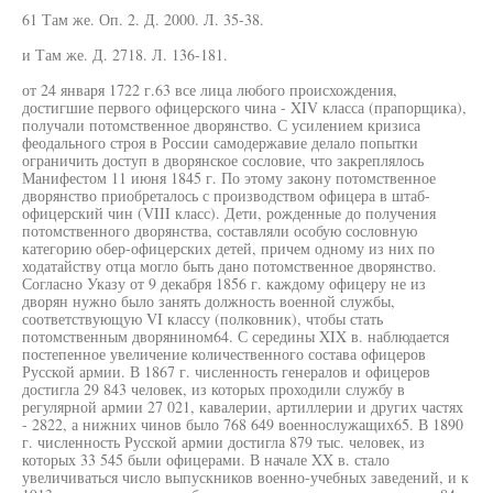
61 Там же. Оп. 2. Д. 2000. Л. 35-38.
и Там же. Д. 2718. Л. 136-181.
от 24 января 1722 г.63 все лица любого происхождения,
достигшие первого офицерского чина - XIV класса (прапорщика),
получали потомственное дворянство. С усилением кризиса
феодального строя в России самодержавие делало попытки
ограничить доступ в дворянское сословие, что закреплялось
Манифестом 11 июня 1845 г. По этому закону потомственное
дворянство приобреталось с производством офицера в штаб-
офицерский чин (VIII класс). Дети, рожденные до получения
потомственного дворянства, составляли особую сословную
категорию обер-офицерских детей, причем одному из них по
ходатайству отца могло быть дано потомственное дворянство.
Согласно Указу от 9 декабря 1856 г. каждому офицеру не из
дворян нужно было занять должность военной службы,
соответствующую VI классу (полковник), чтобы стать
потомственным дворянином64. С середины XIX в. наблюдается
постепенное увеличение количественного состава офицеров
Русской армии. В 1867 г. численность генералов и офицеров
достигла 29 843 человек, из которых проходили службу в
регулярной армии 27 021, кавалерии, артиллерии и других частях
- 2822, а нижних чинов было 768 649 военнослужащих65. В 1890
г. численность Русской армии достигла 879 тыс. человек, из
которых 33 545 были офицерами. В начале XX в. стало
увеличиваться число выпускников военно-учебных заведений, и к