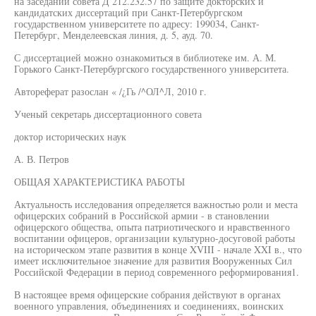
на заседании совета Д 212.232.57 по защите докторских и
кандидатских диссертаций при Санкт-Петербургском
государственном университете по адресу: 199034, Санкт-
Петербург, Менделеевская линия, д. 5, ауд. 70.
С диссертацией можно ознакомиться в библиотеке им. А. М.
Горького Санкт-Петербургского государственного университета.
Автореферат разослан « /¿Гь /^ОЛ^Л, 2010 г.
Ученый секретарь диссертационного совета
доктор исторических наук
А. В. Петров
ОБЩАЯ ХАРАКТЕРИСТИКА РАБОТЫ
Актуальность исследования определяется важностью роли и места
офицерских собраний в Российской армии - в становлении
офицерского общества, опыта патриотического и нравственного
воспитании офицеров, организации культурно-досуговой работы
на историческом этапе развития в конце XVIII - начале XXI в., что
имеет исключительное значение для развития Вооруженных Сил
Российской Федерации в период современного реформирования1.
В настоящее время офицерские собрания действуют в органах
военного управления, объединениях и соединениях, воинских