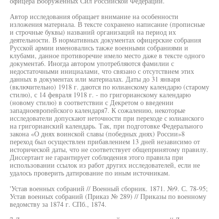
офицера Вооруженных Сил Российской Федерации.
Автор исследования обращает внимание на особенности
изложения материала. В тексте сохранено написание (прописные
и строчные буквы) названий организаций на период их
деятельности. В нормативных документах офицерские собрания
Русской армии именовались также военными собраниями и
клубами, данное противоречие имело место даже в тексте одного
документа6. Иногда автором употребляются фамилии с
недостаточными инициалами, что связано с отсутствием этих
данных в документах или материалах. Даты до 31 января
(включительно) 1918 г. даются по юлианскому календарю (старому
стилю), с 14 февраля 1918 г. - по григорианскому календарю
(новому стилю) в соответствии с Декретом о введении
западноевропейского календаря7. К сожалению, некоторые
исследователи допускают неточности при переходе с юлианского
на григорианский календарь. Так, при подготовке Федерального
закона «О днях воинской славы (победных днях) России»8
переход был осуществлен прибавлением 13 дней независимо от
исторической даты, что не соответствует общепринятому правилу.
Диссертант не гарантирует соблюдения этого правила при
использовании ссылок из работ других исследователей, если не
удалось проверить датирование по иным источникам.
'Устав военных собраний // Военный сборник. 1871. №9. С. 78-95;
Устав военных собраний (Приказ № 289) // Приказы по военному
ведомству за 1874 г. СПб., 1874.