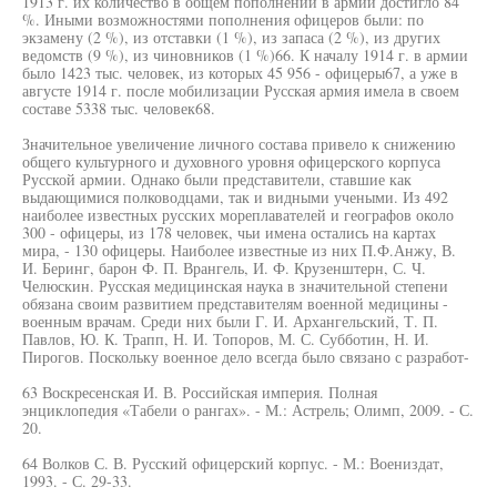
1913 г. их количество в общем пополнении в армии достигло 84
%. Иными возможностями пополнения офицеров были: по
экзамену (2 %), из отставки (1 %), из запаса (2 %), из других
ведомств (9 %), из чиновников (1 %)66. К началу 1914 г. в армии
было 1423 тыс. человек, из которых 45 956 - офицеры67, а уже в
августе 1914 г. после мобилизации Русская армия имела в своем
составе 5338 тыс. человек68.
Значительное увеличение личного состава привело к снижению
общего культурного и духовного уровня офицерского корпуса
Русской армии. Однако были представители, ставшие как
выдающимися полководцами, так и видными учеными. Из 492
наиболее известных русских мореплавателей и географов около
300 - офицеры, из 178 человек, чьи имена остались на картах
мира, - 130 офицеры. Наиболее известные из них П.Ф.Анжу, В.
И. Беринг, барон Ф. П. Врангель, И. Ф. Крузенштерн, С. Ч.
Челюскин. Русская медицинская наука в значительной степени
обязана своим развитием представителям военной медицины -
военным врачам. Среди них были Г. И. Архангельский, Т. П.
Павлов, Ю. К. Трапп, Н. И. Топоров, М. С. Субботин, Н. И.
Пирогов. Поскольку военное дело всегда было связано с разработ-
63 Воскресенская И. В. Российская империя. Полная
энциклопедия «Табели о рангах». - М.: Астрель; Олимп, 2009. - С.
20.
64 Волков С. В. Русский офицерский корпус. - М.: Воениздат,
1993. - С. 29-33.