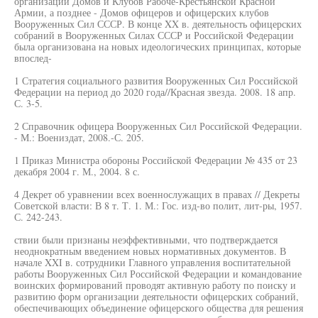
организации Домов и Клубов Рабоче-Крестьянской Красной
Армии, а позднее - Домов офицеров и офицерских клубов
Вооруженных Сил СССР. В конце XX в. деятельность офицерских
собраний в Вооруженных Силах СССР и Российской Федерации
была организована на новых идеологических принципах, которые
впослед-
1 Стратегия социального развития Вооруженных Сил Российской
Федерации на период до 2020 года//Красная звезда. 2008. 18 апр.
С. 3-5.
2 Справочник офицера Вооруженных Сил Российской Федерации.
- М.: Воениздат, 2008.-С. 205.
1 Приказ Министра обороны Российской Федерации № 435 от 23
декабря 2004 г. М., 2004. 8 с.
4 Декрет об уравнении всех военнослужащих в правах // Декреты
Советской власти: В 8 т. Т. 1. М.: Гос. изд-во полит, лит-ры, 1957.
С. 242-243.
ствии были признаны неэффективными, что подтверждается
неоднократным введением новых нормативных документов. В
начале XXI в. сотрудники Главного управления воспитательной
работы Вооруженных Сил Российской Федерации и командование
воинских формирований проводят активную работу по поиску и
развитию форм организации деятельности офицерских собраний,
обеспечивающих объединение офицерского общества для решения