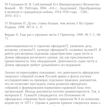
50 Галушкин Н. В. Собственный Его Императорского Величества
Конвой. - М.: Рейттаръ, 2004. -416 с.; АндоленкоС. Преображенцы
в великую и гражданскую войны. 1914-1920 годы. - СПб.,
2010.-412 с.
51 Петренко П. Дуэль: ставка больше, чем жизнь // На страже
Родины. 1998. №7-8. С. 9;
Кердан А. Еще раз о пружине чести // Ориентир. 1999. № 3. С. 68-
71.
самоотверженности и героизме офицеров52, уважении дела,
которому служишь53, культуре офицеров54, полковых музеях55. В
работе рассмотрены отдельные характеристики судов чести и
Домов офицеров различного уровня, так как прослеживается
преемственность этих объединений. Деятельность судов чести и
Домов офицеров требует дальнейшего исследования.
Анализ историографии показывает, что деятельность офицерских
(морских) собраний полков Русской армии и флота изучена
исследователями на примерах отдельных правовых документов,
что не позволяет проследить этапы развития офицерских
собраний и формирования нормативно-правовой базы этих
организаций. Иногда документы неточно комментируются. Так, в
материале Е. Гужвы56 утверждается, что Положение об
офицерских собраниях было принято приказом № 8 по военному
ведомству от 1873 г. Однако в данном приказе говорилось лишь о