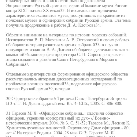
инженерных войск и войск связи была подготовлена
Энциклопедия Русской армии из серии «Полковые музеи России
конца XIX - начала XX века»33. В исследовании приведена
характеристика экспонатов музея, поступивших на хранение из
полковых музеев и офицерских собраний Русской армии. Эта тема
получила продолжение в работе Д. А. Клочкова34.
Обратим внимание на материалы по истории морских собраний.
Исследователи В. П. Масягин и А. В. Островский в своих работах
обобщают историю развития морских собраний35, в научно-
популярном издании В. А. Дыгало обобщается деятельность кают-
компаний36, монография профессора С. П. Сирого раскрывает
этапы создания и развития Санкт-Петербургского Морского
Собрания37.
Отдельные характеристики формирования офицерского общества
рассматривались авторами диссертационных исследований по
проблемам военных поселений38, подготовке офицерского
состава Русской армии39, истории
30 Офицерские собрания // Три века Санкт-Петербурга: Энцикл.:
В 3 т. Т. И. Девятнадцатый век. Кн. 4. СПб., 2005. С. 806-808.
31 Тарасов М. Я. «Офицерские собрания... сплотили общество
офицеров, укрепили корпоративный их дух» // Военно-
исторический журнал. 2004. № 3. С. 51-52; Тарасов М., Лесник К.
Хранитель духовных ценностей. Окружному Дому офицеров - 80
лет // На страже Родины. 2004. 28 мая. С. 3; Тарасов М. Я.