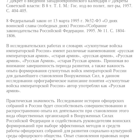
7 Декрет о введении западноевропейского календаря // Декреты
Советской власти: В 8 т. Т. I. М.: Гос. изд-во полит, лит-ры, 1957.
С. 404-405.
8 Федеральный закон от 13 марта 1995 г. №32-Ф3 «О днях
воинской славы (победных днях) России»//Собрание
законодательства Российской Федерации. 1995. № 11. С. 1804-
1806.
В исследовательских работах и словарях «сухопутные войска
императорской России» имеют различные наименования: «русская
императорская армия», «старая армия», «русская армия», «Русская
армия», «Русская Армия», «старая Русская армия». Принимая во
внимание завершенность периода развития, а также важность
опыта формирования сухопутных войск императорской России
для дальнейшего становления Вооруженных Сил, в данном
исследовании орфографическое написание понятия «сухопутные
войска императорской России» автор употреблял как «Русская
армия».
Практическая значимость. Исследование истории офицерских
собраний в России будет способствовать совершенствованию и
распространению опыта их деятельности при становлении этого
вида общественных организаций в Вооруженных Силах
Российской Федерации и содействовать руководителям воинских
формирований при выборе эффективных методов и средств
работы офицерских собраний для развития социально-культурной
среды офицерского общества. Опыт становления правовых норм