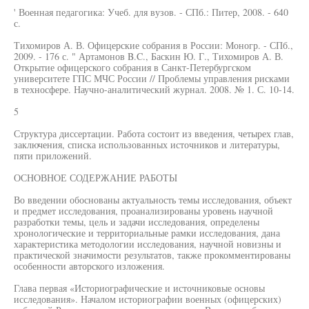
' Военная педагогика: Учеб. для вузов. - СПб.: Питер, 2008. - 640
с.
Тихомиров А. В. Офицерские собрания в России: Моногр. - СПб.,
2009. - 176 с. " Артамонов B.C., Баскин Ю. Г., Тихомиров А. В.
Открытие офицерского собрания в Санкт-Петербургском
университете ГПС МЧС России // Проблемы управления рисками
в техносфере. Научно-аналитический журнал. 2008. № 1. С. 10-14.
5
Структура диссертации. Работа состоит из введения, четырех глав,
заключения, списка использованных источников и литературы,
пяти приложений.
ОСНОВНОЕ СОДЕРЖАНИЕ РАБОТЫ
Во введении обоснованы актуальность темы исследования, объект
и предмет исследования, проанализированы уровень научной
разработки темы, цель и задачи исследования, определены
хронологические и территориальные рамки исследования, дана
характеристика методологии исследования, научной новизны и
практической значимости результатов, также прокомментированы
особенности авторского изложения.
Глава первая «Историографические и источниковые основы
исследования». Началом историографии военных (офицерских)