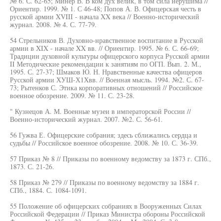
№ 6. С. 62-65; Минер В. В ком дух велик, в том сила нерушима //
Ориентир. 1999. № 1. С 46-48; Попов А. В. Офицерская честь в
русской армии XVIII - начала XX века // Военно-исторический
журнал. 2008. № 4. С. 77-79.
54 Стрельников В. Духовно-нравственное воспитание в Русской
армии в XIX - начале XX вв. // Ориентир. 1995. № 6. С. 66-69;
Традиции духовной культуры офицерского корпуса Русской армии
II Методические рекомендации к занятиям по ОГП. Вып. 2. М.,
1995. С. 27-37; Шмаков Ю. Н. Нравственные качества офицеров
Русской армии ХУШ-Х1Хвв. // Военная мысль. 1994. №2. С. 67-
73; Рытенков С. Этика корпоративных отношений // Российское
военное обозрение. 2009. № 11. С. 23-28.
" Кузнецов А. М. Военные музеи в императорской России //
Военно-исторический журнал. 2007. №2. С. 56-61.
56 Гужва Е. Офицерские собрания; здесь сближались сердца и
судьбы // Российское военное обозрение. 2008. № 10. С. 36-39.
57 Приказ № 8 // Приказы по военному ведомству за 1873 г. СПб.,
1873. С. 21-26.
58 Приказ № 279 // Приказы по военному ведомству за 1884 г.
СПб., 1884. С. 1084-1091.
55 Положение об офицерских собраниях в Вооруженных Силах
Российской Федерации // Приказ Министра обороны Российской