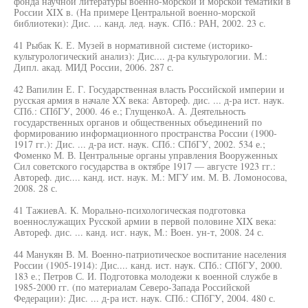
фонда научной литературы военно-морской и морской тематики в
России XIX в. (На примере Центральной военно-морской
библиотеки): Дис. ... канд. лед. наук. СПб.: РАН, 2002. 23 с.
41 Рыбак К. Е. Музей в нормативной системе (историко-
культурологический анализ): Дис.... д-ра культурологии. М.:
Дипл. акад. МИД России, 2006. 287 с.
42 Вапилин Е. Г. Государственная власть Российской империи и
русская армия в начале XX века: Автореф. дис. ... д-ра ист. наук.
СПб.: СПбГУ, 2000. 46 е.; ГлущенкоА. А. Деятельность
государственных органов и общественных объединений по
формированию информационного пространства России (1900-
1917 гг.): Дис. ... д-ра ист. наук. СПб.: СПбГУ, 2002. 534 е.;
Фоменко М. В. Центральные органы управления Вооруженных
Сил советского государства в октябре 1917 — августе 1923 гг.:
Автореф. дис.... канд. ист. наук. М.: МГУ им. М. В. Ломоносова,
2008. 28 с.
41 ТажиевА. К. Морально-психологическая подготовка
военнослужащих Русской армии в первой половине XIX века:
Автореф. дис. ... канд. исг. наук, М.: Воен. ун-т, 2008. 24 с.
44 Манукян В. М. Военно-патриотическое воспитание населения
России (1905-1914): Дис.... канд. ист. наук. СПб.: СПбГУ, 2000.
183 е.; Петров С. И. Подготовка молодежи к военной службе в
1985-2000 гг. (по материалам Северо-Запада Российской
Федерации): Дис. ... д-ра ист. наук. СПб.: СПбГУ, 2004. 480 с.