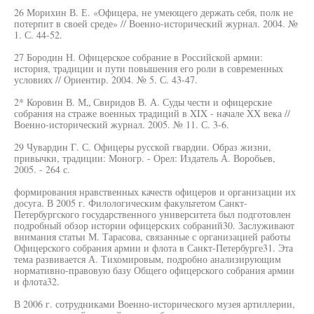
26 Морихин В. Е. «Офицера, не умеющего держать себя, полк не
потерпит в своей среде» // Военно-исторический журнал. 2004. №
1. С. 44-52.
27 Бородин Н. Офицерское собрание в Российской армии:
история, традиции и пути повышения его роли в современных
условиях // Ориентир. 2004. № 5. С. 43-47.
2* Коровин В. М„ Свиридов В. А. Суды чести и офицерские
собрания на страже военных традиций в XIX - начале XX века //
Военно-исторический журнал. 2005. № 11. С. 3-6.
29 Чувардин Г. С. Офицеры русской гвардии. Образ жизни,
привычки, традиции: Моногр. - Орел: Издатель А. Воробьев,
2005. - 264 с.
формирования нравственных качеств офицеров и организации их
досуга. В 2005 г. Филологическим факультетом Санкт-
Петербургского государственного университета был подготовлен
подробный обзор истории офицерских собраний30. Заслуживают
внимания статьи М. Тарасова, связанные с организацией работы
Офицерского собрания армии и флота в Санкт-Петербурге31. Эта
тема развивается А. Тихомировым, подробно анализирующим
нормативно-правовую базу Общего офицерского собрания армии
и флота32.
В 2006 г. сотрудниками Военно-исторического музея артиллерии,