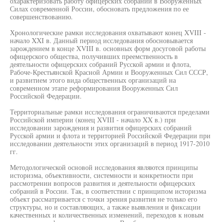
охарактеризовать работу офицерских собраний в Вооруженных
Силах современной России, обосновать предложения по ее
совершенствованию.
Хронологические рамки исследования охватывают конец XVIII -
начало XXI в. Данный период исследования обосновывается
зарождением в конце XVIII в. основных форм досуговой работы
офицерского общества, получивших преемственность в
деятельности офицерских собраний Русской армии и флота,
Рабоче-Крестьянской Красной Армии и Вооруженных Сил СССР,
и развитием этого вида общественных организаций на
современном этапе реформирования Вооруженных Сил
Российской Федерации.
Территориальные рамки исследования ограничиваются пределами
Российской империи (конец XVIII - начало XX в.) при
исследовании зарождения и развития офицерских собраний
Русской армии и флота и территорией Российской Федерации при
исследовании деятельности этих организаций в период 1917-2010
гг.
Методологической основой исследования являются принципы
историзма, объективности, системности и конкретности при
рассмотрении вопросов развития и деятельности офицерских
собраний в России. Так, в соответствии с принципом историзма
объект рассматривается с точки зрения развития не только его
структуры, но и составляющих, а также выявления и фиксации
качественных и количественных изменений, переходов к новым