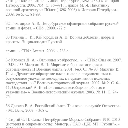
Офицерское собрание в Санкт-Петербурге (1898-2004) // История
Петербурга. 2006. №4. С. 86—91; Тарасов М. Я. Памятнику
военной архитектуры ПОлет (1898-2008) // История Петербурга.
2008. № 5. С. 81-89.
32 Тихомиров А. В. Петербургское офицерское собрание русской
армии и флота. - СПб., 2000. -72 с.
33 Ильина Т. И., Кайгородцев А. Н. Во имя доблести, добра и
красоты: Энциклопедия Русской
армии. - СПб.: Атлант, 2006. - 288 с.
3< Клочков Д. А. «Отличные храбростью...». - СПб.: Славия, 2007.
- 348 с. 33 Масягин В. П. Морские собрания: история и
современность II Военная мысль. 2001. №3. С. 76-80; Масягин В.
П. «...Дружеское обращение начальников с подчиненными и
безусловное уважение последних к первым явили полезные
последствия...» // Военно-исторический журнал. 2002. № 2. С. 6-
11; Островский А. В. «Пользовался всеобщею любовью и
уважением» // Военно-исторический журнал. 2003. № 11. С. 74-
75.
36 Дыгало В. А. Российский флот. Три века на службе Отечества.
- М.: Вече, 2007. - 368 с.
" Сирый С. П. Санкт-Петербургское Морское Собрание 1910-2010
(история и современность): Моногр. / ОАО «ЦКБ МТ "Рубин"». -