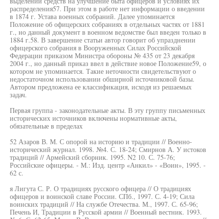
выделении средств на улучшение быта офицеров и условиях их
распределения57. При этом в работе нет информации о введении
в 1874 г. Устава военных собраний. Далее упоминается
Положение об офицерских собраниях в отдельных частях от 1881
г., но данный документ в военном ведомстве был введен только в
1884 г.58. В завершение статьи автор говорит об упразднении
офицерского собрания в Вооруженных Силах Российской
Федерации приказом Министра обороны № 435 от 23 декабря
2004 г., но данный приказ ввел в действие новое Положение59, о
котором не упоминается. Такие неточности свидетельствуют о
недостаточном использовании обширной источниковой базы.
Автором предложена ее классификация, исходя из решаемых
задач.
Первая группа - законодательные акты. В эту группу письменных
исторических источников включены нормативные акты,
обязательные в пределах
52 Азаров В. М. С опорой на историю и традиции // Военно-
исторический журнал. 1998. №4. С. 18-24; Смирнов А. У истоков
традиций // Армейский сборник. 1995. N2 10. С. 75-76;
Российские офицеры. - М.: Изд. центр «Анкил» - «Воин», 1995. -
62 с.
я Лигута С. Р. О традициях русского офицера // О традициях
офицеров и воинской славе России. СПб., 1997. С. 4-19; Сила
воинских традиций // На службе Отечества. М., 1997. С. 65-96;
Печень И, Традиции в Русской армии // Военный вестник. 1993.