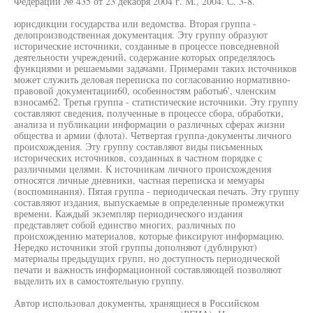
Федерации № 435 от 23 декабря 2004 г. М., 2004. С. 3-8.
юрисдикции государства или ведомства. Вторая группа -
делопроизводственная документация. Эту группу образуют
исторические источники, созданные в процессе повседневной
деятельности учреждений, содержание которых определялось
функциями и решаемыми задачами. Примерами таких источников
может служить деловая переписка по согласованию нормативно-
правовой документации60, особенностям работы6', членским
взносам62. Третья группа - статистические источники. Эту группу
составляют сведения, полученные в процессе сбора, обработки,
анализа и публикации информации о различных сферах жизни
общества и армии (флота). Четвертая группа-документы личного
происхождения. Эту группу составляют виды письменных
исторических источников, созданных в частном порядке с
различными целями. К источникам личного происхождения
относятся личные дневники, частная переписка и мемуары
(воспоминания). Пятая группа - периодическая печать. Эту группу
составляют издания, выпускаемые в определенные промежутки
времени. Каждый экземпляр периодического издания
представляет собой единство многих, различных по
происхождению материалов, которые фиксируют информацию.
Нередко источники этой группы дополняют (дублируют)
материалы предыдущих групп, но доступность периодической
печати и важность информационной составляющей позволяют
выделить их в самостоятельную группу.
Автор использовал документы, хранящиеся в Российском