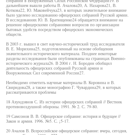
собраний в Вооруженных Силах Российской Федерации19. В
дальнейшем вышли работы В. Ачалова20, А. Назарова21, В.
Коткова22, Ю. Маковейчука23, в которых значительное внимание
было уделено исследованию офицерских собраний Русской армии.
В исследованиях Ю. В. Братющенко24 обращается внимание на
решение офицерскими собраниями вопросов по организации
бытовых удобств посредством офицерских экономических
обществ.
В 2003 г. вышел в свет научно-исторический труд исследователя
В. Е. Морихина25, подготовленный на основе обобщения
значительного исторического материала. Позднее некоторые
разделы исследования были опубликованы на страницах Военно-
исторического журнала26. В 2004 г. Н. Бородин обобщил
деятельность офицерских собраний Русской армии и
Вооруженных Сил современной России27.
Необходимо отметить научные материалы В. Коровина и В.
Свиридова28, а также монографию Г. Чувардина29, в которых
рассматриваются проблемы
18 Ахундзянов С. Из истории офицерских собраний // Вестник
противовоздушной обороны. 1991. № 2. С. 79-80.
19 Самсонов В. В. Офицерское собрание: история и будущее //
Закон и армия. 1996. №5. С. ¡5-17.
20 Ачалов В. Всероссийское офицерское собрание: вчера, сегодня,