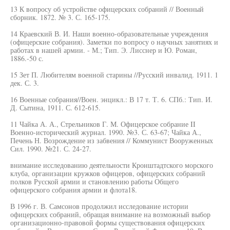
13 К вопросу об устройстве офицерских собраний // Военный
сборник. 1872. № 3. С. 165-175.
14 Краевский В. И. Наши военно-образовательные учреждения
(офицерские собрания). Заметки по вопросу о научных занятиях и
работах в нашей армии. - М.; Тип. Э. Лисснер и Ю. Роман,
1886.-50 с.
15 Зет П. Любителям военной старины //Русский инвалид. 1911. 1
дек. С. 3.
16 Военные собрания//Воен. энцикл.: В 17 т. Т. 6. СПб.: Тип. И.
Д. Сытина, 1911. С. 612-615.
11 Чайка А. А., Стрельников Г. М. Офицерское собрание II
Военно-исторический журнал. 1990. №3. С. 63-67; Чайка А.,
Печень Н. Возрождение из забвения // Коммунист Вооруженных
Сил. 1990. №21. С. 24-27.
внимание исследованию деятельности Кронштадтского морского
клуба, организации кружков офицеров, офицерских собраний
полков Русской армии и становлению работы Общего
офицерского собрания армии и флота18.
В 1996 г. В. Самсонов продолжил исследование истории
офицерских собраний, обращая внимание на возможный выбор
организационно-правовой формы существования офицерских