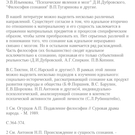
Э.В.Ильенкова, "Психические явления и мозг" Д.И.Дубровского,
"Философия сознания" В.П.Тугаринова и другие.
В нашей литературе можно выделить несколько различных
направлений. Существует согласие в том, что идеальное вторично
по отношению к материальному и его сущность заключается в
отражении материальных предметов и процессов специфическим
образом, чтобы затем преобразовать их. Нет серьезных различий и
в понимании того, что сознание как идеальное неразрывно
связано с мозгом. Но в остальном намечается ряд расхождений.
Часть философов (их большинство) сводят идеальное
исключительно к сознанию, признавая его только субъективной
реальностью (Д.И.Дубровский, А.Г.Спиркин. П.В.Копнин.
B.С.Тюхтин, И.С.Нарский и другие)3. В рамках этой линии
можно выделить несколько подходов к изучению идеального:
социально-исторический, рассматривающий сознание как продукт
развития природы и общества (Б.Ф.Поршнев, B.C. Барулин,
Е.В.Шорохова. Н.П.Антонов и другие)4, индивидуально-
психологический, анализирующий сознание в контексте
психической активности данной личности (С.Л.Рубинштейн),
1 См. Огурцов А.П. Подавление философии // Суровая драма
народа. - М. 1989.
C.364-374.
2 См. Антонов Н.П. Происхождение и сущность сознания. -