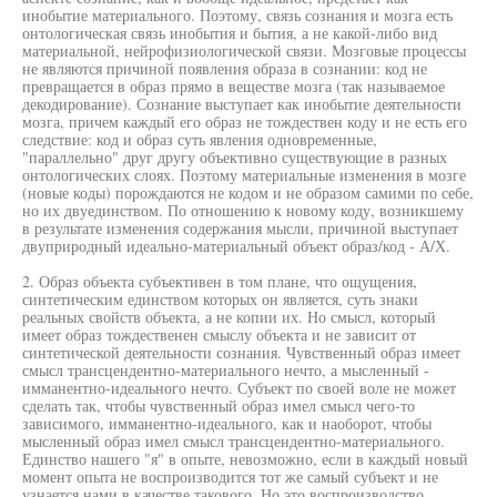
инобытие материального. Поэтому, связь сознания и мозга есть
онтологическая связь инобытия и бытия, а не какой-либо вид
материальной, нейрофизиологической связи. Мозговые процессы
не являются причиной появления образа в сознании: код не
превращается в образ прямо в веществе мозга (так называемое
декодирование). Сознание выступает как инобытие деятельности
мозга, причем каждый его образ не тождествен коду и не есть его
следствие: код и образ суть явления одновременные,
"параллельно" друг другу объективно существующие в разных
онтологических слоях. Поэтому материальные изменения в мозге
(новые коды) порождаются не кодом и не образом самими по себе,
но их двуединством. По отношению к новому коду, возникшему
в результате изменения содержания мысли, причиной выступает
двуприродный идеально-материальный объект образ/код - А/Х.
2. Образ объекта субъективен в том плане, что ощущения,
синтетическим единством которых он является, суть знаки
реальных свойств объекта, а не копии их. Но смысл, который
имеет образ тождественен смыслу объекта и не зависит от
синтетической деятельности сознания. Чувственный образ имеет
смысл трансцендентно-материального нечто, а мысленный -
имманентно-идеального нечто. Субъект по своей воле не может
сделать так, чтобы чувственный образ имел смысл чего-то
зависимого, имманентно-идеального, как и наоборот, чтобы
мысленный образ имел смысл трансцендентно-материального.
Единство нашего "я" в опыте, невозможно, если в каждый новый
момент опыта не воспроизводится тот же самый субъект и не
узнается нами в качестве такового. Но это воспроизводство