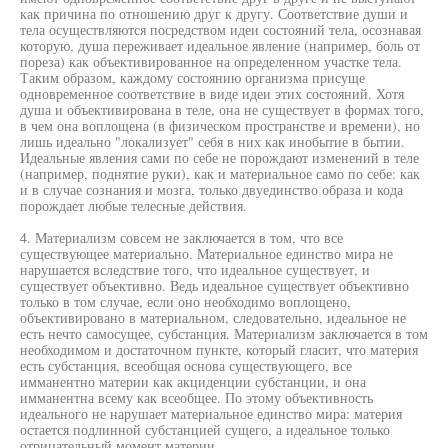
как причина по отношению друг к другу. Соответствие души и
тела осуществляются посредством идеи состояний тела, осознавая
которую, душа переживает идеальное явление (например, боль от
пореза) как объективированное на определенном участке тела.
Таким образом, каждому состоянию организма присуще
одновременное соответствие в виде идеи этих состояний. Хотя
душа и объективирована в теле, она не существует в формах того,
в чем она воплощена (в физическом пространстве и времени), но
лишь идеально "локализует" себя в них как инобытие в бытии.
Идеальные явления сами по себе не порождают изменений в теле
(например, поднятие руки), как и материальное само по себе: как
и в случае сознания и мозга, только двуединство образа и кода
порождает любые телесные действия.
4. Материализм совсем не заключается в том, что все
существующее материально. Материальное единство мира не
нарушается вследствие того, что идеальное существует, и
существует объективно. Ведь идеальное существует объективно
только в том случае, если оно необходимо воплощено,
объективировано в материальном, следовательно, идеальное не
есть нечто самосущее, субстанция. Материализм заключается в том
необходимом и достаточном пункте, который гласит, что материя
есть субстанция, всеобщая основа существующего, все
имманентно материи как акциденции субстанции, и она
имманентна всему как всеобщее. По этому объективность
идеального не нарушает материальное единство мира: материя
остается подлинной субстанцией сущего, а идеальное только
отрицательный момент материи.