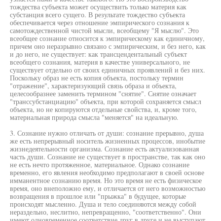
тождества субъекта может осуществить только материя как
субстанция всего сущего. В результате тождество субъекта
обеспечивается через отношение эмпирического сознания к
самотождественной чистой мысли, всеобщему "Я мыслю". Это
всеобщее сознание относится к эмпирическому как единичному,
причем оно неразрывно связано с эмпирическим, и без него, как
и до него, не существует: как трансцендентальный субъект
всеобщего сознания, материя в качестве универсального, не
существует отдельно от своих единичных проявлений и без них.
Поскольку образ не есть копия объекта, постольку термин
"отражение", характеризующий связь образа и объекта,
целесообразнее заменить термином "снятие". Снятие означает
"транссубстанциацию" объекта, при которой сохраняется смысл
объекта, но не копируются отдельные свойства, и, кроме того,
материальная природа смысла "меняется" на идеальную.
3. Сознание нужно отличать от души: сознание прерывно, душа
же есть непрерывный носитель жизненных процессов, инобытие
жизнедеятельности организма. Сознание есть актуализованная
часть души. Сознание не существует в пространстве, так как оно
не есть нечто протяженное, материальное. Однако сознание
временно, его явления необходимо предполагают в своей основе
имманентное сознанию время. Но это время не есть физическое
время, оно внеположно ему, и отличается от него возможностью
возвращения в прошлое или "прыжка" в будущее, которые
происходят мысленно. Душа и тело соединяются между собой
нераздельно, неслитно, непревращенно, "соответственно". Они
имеют одновременное соответствие друг в друге и не выступают