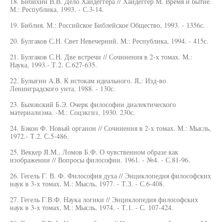
18. Бибихин В.В. Дело Хайдеггера // Хайдеггер М. Время и бытие.
М.: Республика, 1993. - С.3-14.
19. Библия. М.: Российское Библейское Общество, 1993. - 1356с.
20. Булгаков С.Н. Свет Невечерний. М.: Республика, 1994. - 415с.
21. Булгаков С.Н. Две встречи // Сочинения в 2-х томах. М.:
Наука, 1993.- Т.2. С.627-635.
22. Булыгин A.B. К истокам идеального. JL: Изд-во
Ленинградского унта, 1988. - 130с.
23. Быховский Б.Э. Очерк философии диалектического
материализма. -М.: Соцэкгиз, 1930. 230с.
24. Бэкон Ф. Новый органон // Сочинения в 2-х томах. М.: Мысль,
1972.- Т.2. С.5-486.
25. Веккер JI.M., Ломов Б.Ф. О чувственном образе как
изображении // Вопросы философии. 1961. - №4. - С.81-96.
26. Гегель Г. В. Ф. Философия духа // Энциклопедия философских
наук в 3-х томах. М.: Мысль, 1977. - Т.З. - С.6-408.
27. Гегель Г.В.Ф. Наука логики // Энциклопедия философских
наук в 3-х томах. М.: Мысль, 1974. - Т.1. - С. 107-424.