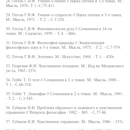
28. Гегель Г.В.Ф. Учение о бытии // Наука логики в 3-х томах. М.:
Мысль, 1970.-Т.1.-С.75-411.
29. Гегель Г.В.Ф. Учение о сущности // Наука логики в 3-х томах.
М.: Мысль, 1971. - Т.2. - С.3-228.
30. Гегель Г.В.Ф. Феноменология духа // Сочинения в 14-ти
томах. М.: Соцэкгиз, 1959. - Т.4. - 486с.
31. Гегель Г.В.Ф. Философия природы // Энциклопедия
философских наук в 3-х томах. М.: Мысль, 1975. - Т.2. - С.7-579.
32. Гегель Г.В.Ф. Эстетика. М.: Искусство, 1968. - Т.1. - 420с.
33. Георгиев Ф.И. Чувственное познание. М.: Изд-во Московского
ун-та, 1965.-237с.
34. Гоббс Т. О теле // Сочинения в 2-х томах. М.: Мысль, 1989. -
Т.1. -С.66-218.
35. Гоббс Т. Левиафан // Сочинения в 2-х томах. М.: Мысль, 1991.
- Т.2. - С.3-545.
36. Губанов Н.И. Проблема образного и знакового в чувственном
отражении // Вопросы философии. 1982. - №5. - С.77-86.
37. Губанов Н.И. Чувственное отражение. М.: Мысль, 1986. - 237с.