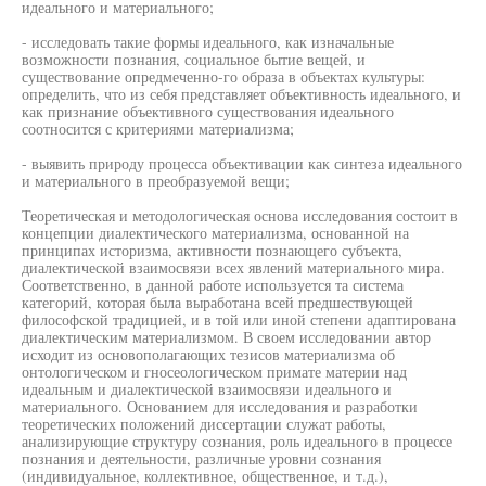
идеального и материального;
- исследовать такие формы идеального, как изначальные
возможности познания, социальное бытие вещей, и
существование опредмеченно-го образа в объектах культуры:
определить, что из себя представляет объективность идеального, и
как признание объективного существования идеального
соотносится с критериями материализма;
- выявить природу процесса объективации как синтеза идеального
и материального в преобразуемой вещи;
Теоретическая и методологическая основа исследования состоит в
концепции диалектического материализма, основанной на
принципах историзма, активности познающего субъекта,
диалектической взаимосвязи всех явлений материального мира.
Соответственно, в данной работе используется та система
категорий, которая была выработана всей предшествующей
философской традицией, и в той или иной степени адаптирована
диалектическим материализмом. В своем исследовании автор
исходит из основополагающих тезисов материализма об
онтологическом и гносеологическом примате материи над
идеальным и диалектической взаимосвязи идеального и
материального. Основанием для исследования и разработки
теоретических положений диссертации служат работы,
анализирующие структуру сознания, роль идеального в процессе
познания и деятельности, различные уровни сознания
(индивидуальное, коллективное, общественное, и т.д.),