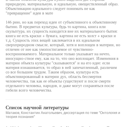
природную, материальную, и идеальную, овеществленный образ.
Объективацию идеального следует понимать не как
"превращение" идеи в мате
146 рию, но как переход идеи от субъективного к объективному
бытию. В предметах культуры, будь то картина, книга или
скульптура, их сущность находится вне их материального бытия:
книга не есть краски + бумага, картина не есть холст + краски и
т.д. Сущность этих вещей заключается в их идеальном
сверхприродном смысле, который, хотя и воплощен в материи, но
отличен от нее как умопостигаемое от чувственно-
воспринимаемого. Материальное только указывает на нечто,
иносущно-стное ему, как на то, что оно воплощает. Изменения в
материи объекта культуры "сказываются" и на его идее: если
материя изнашивается, то образ в ней запечатленный, различим
со все большим трудом. Таким образом, культура есть
объективированный в материи дух, область бессмертия
человечества, так как ее объекты существуют и после смерти
отдельного человека, народов, и даже могут сохраняться после
гибели всего человечества.
Список научной литературы
Матаков, Константин Анатольевич, диссертация по теме "Онтология и
теория познания"