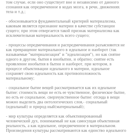
том случае, если оно существует вне и независимо от данного
сознания как опредмеченное в кодах мозга, в речи, движениях
тела и т.д.;
- обосновывается фундаментальный критерий материализма,
каковым является признание материи в качестве субстанции
сущего; при этом отвергается такой признак материализма как
исключительная материальность всего сущего;
- процессы опредмечивания и распредмечивания разъясняются не
как превращение материального в идеальное и наоборот (так
называемые "материализация" и "идеализация"), но как снятие
одного в другом, бытия в инобытии, и обратно; снятие есть
проявление инобытия в бытии и наоборот, при котором, в
процессе объективации идеального в материи, идеальное
сохраняет свою идеальность как противоположность
материальному;
- социальное бытие вещей рассматривается как их идеальное
бытие: стоимость вещи не есть ее чувственное, физическое бытие,
но есть ее социальное, сверхчувственное бытие: отсюда в вещи
можно выделить два онтологических слоя,- социальный
(идеальный) и природ-ный(материальный);
- мир культуры определяется как объективированный
человеческий дух, понимаемый не как самосущая объективная
реальность, а как идеальное, опредмеченное в материальном.
Произведения культуры рассматриваются как единство идеального