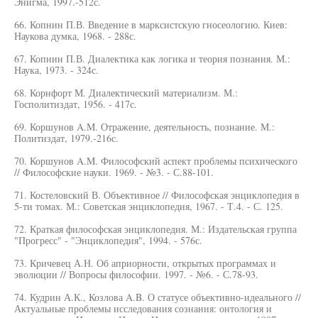
Энигма, 1997.-512с.
66. Копнин П.В. Введение в марксистскую гносеологию. Киев:
Наукова думка, 1968. - 288с.
67. Копнин П.В. Диалектика как логика и теория познания. М.:
Наука, 1973. - 324с.
68. Корнфорт М. Диалектический материализм. М.:
Госполитиздат, 1956. - 417с.
69. Коршунов A.M. Отражение, деятельность, познание. М.:
Политиздат, 1979.-216с.
70. Коршунов A.M. Философский аспект проблемы психического
// Философские науки. 1969. - №3. - С.88-101.
71. Костеловский В. Объективное // Философская энциклопедия в
5-ти томах. М.: Советская энциклопедия, 1967. - Т.4. - С. 125.
72. Краткая философская энциклопедия. М.: Издательская группа
"Прогресс" - "Энциклопедия", 1994. - 576с.
73. Кричевец А.Н. Об априорности, открытых программах и
эволюции // Вопросы философии. 1997. - №6. - С.78-93.
74. Кудрин А.К., Козлова A.B. О статусе объективно-идеального //
Актуальные проблемы исследования сознания: онтология и