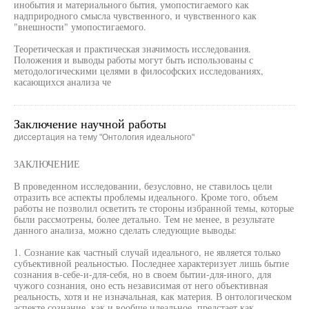
инобытия и материального бытия, умопостигаемого как
надприродного смысла чувственного, и чувственного как
"внешности" умопостигаемого.
Теоретическая и практическая значимость исследования.
Положения и выводы работы могут быть использованы с
методологическими целями в философских исследованиях,
касающихся анализа че
Заключение научной работы
диссертация на тему "Онтология идеального"
ЗАКЛЮЧЕНИЕ
В проведенном исследовании, безусловно, не ставилось цели
отразить все аспекты проблемы идеального. Кроме того, объем
работы не позволил осветить те стороны избранной темы, которые
были рассмотрены, более детально. Тем не менее, в результате
данного анализа, можно сделать следующие выводы:
1. Сознание как частный случай идеального, не является только
субъективной реальностью. Последнее характеризует лишь бытие
сознания в-себе-и-для-себя, но в своем бытии-для-иного, для
чужого сознания, оно есть независимая от него объективная
реальность, хотя и не изначальная, как материя. В онтологическом
аспекте сознание, как и вообще идеальное, предстает как