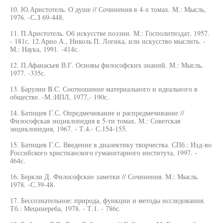
10. Ю.Аристотель. О душе // Сочинения в 4-х томах. М.: Мысль,
1976. -С.З 69-448.
11. П.Аристотель. Об искусстве поэзии. М.: Госполитиздат, 1957.
- 181с. 12.Арно А., Николь П. Логика, или искусство мыслить. -
М.: Наука, 1991. -414с.
12. П.Афанасьев В.Г. Основы философских знаний. М.: Мысль,
1977. -335с.
13. Барулин B.C. Соотношение материального и идеального в
обществе. -М.:ИПЛ, 1977,- 190с.
14. Батищев Г.С. Опредмечивание и распредмечивание //
Философская энциклопедия в 5-ти томах. М.: Советская
энциклопедия, 1967. - Т.4.- С.154-155.
15. Батищев Г.С. Введение в диалектику творчества. СПб.: Изд-во
Российского христианского гуманитарного института, 1997. -
464с.
16. Беркли Д. Философские заметки // Сочинения. М.: Мысль.
1978. -С.39-48.
17. Бессознательное: природа, функции и методы исследования.
Тб.: Мецниереба, 1978. - Т.1. - 786с.