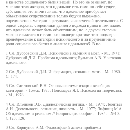
в качестве социального бытия вещей. Но это не означает, по
мнению этих авторов, что идеальное есть само-по-себе-сущее,
субстанция: это значит лишь, что идеальное приобретает
объективное существование только будучи выражено,
опредмечено в материи в результате человеческой деятельности. С
одной стороны, сторонники данного подхода правы в том плане,
что идеальное может быть объективным, но, с другой стороны,
можно согласиться с теми, кто подверг критике этот подход за
пренебрежение к категории психического и за преувеличение
роли социального бытия в анализе идеального5. В по
1 См. Дубровский Д.И. Психические явления и мозг. - М., 1971;
Дубровский Д.И. Проблема идеального; Булыгин A.B. У истоков
идеального.
2 См. Дубровский Д.И. Информация, сознание, мозг. - М., 1980. -
С. 174.
3 См. Сагатовский В.Н. Основы систематизации всеобщих
категорий. - Томск, 1973; Пономарев ЯЛ. Психология творчества.
- М., 1976.
4 См. Ильенков Э.В. Диалектическая логика. - М., 1974; Леонтьев
А.Н. Деятельность, сознание, личность. - М., 1977; Лифшиц М.А.
Об идеальном и реальном // Вопросы философии. - 1984. - №10. -
С.123, 128.
3 См. Коршунов A.M. Философский аспект проблемы