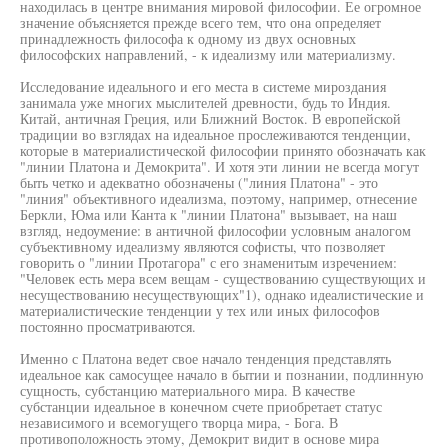
находилась в центре внимания мировой философии. Ее огромное
значение объясняется прежде всего тем, что она определяет
принадлежность философа к одному из двух основных
философских направлений, - к идеализму или материализму.
Исследование идеального и его места в системе мироздания
занимала уже многих мыслителей древности, будь то Индия.
Китай, античная Греция, или Ближний Восток. В европейской
традиции во взглядах на идеальное прослеживаются тенденции,
которые в материалистической философии принято обозначать как
"линии Платона и Демокрита". И хотя эти линии не всегда могут
быть четко и адекватно обозначены ("линия Платона" - это
"линия" объективного идеализма, поэтому, например, отнесение
Беркли, Юма или Канта к "линии Платона" вызывает, на наш
взгляд, недоумение: в античной философии условным аналогом
субъективному идеализму являются софисты, что позволяет
говорить о "линии Протагора" с его знаменитым изречением:
"Человек есть мера всем вещам - существованию существующих и
несуществованию несуществующих"1), однако идеалистические и
материалистические тенденции у тех или иных философов
постоянно просматриваются.
Именно с Платона ведет свое начало тенденция представлять
идеальное как самосущее начало в бытии и познании, подлинную
сущность, субстанцию материального мира. В качестве
субстанции идеальное в конечном счете приобретает статус
независимого и всемогущего творца мира, - Бога. В
противоположность этому, Демокрит видит в основе мира