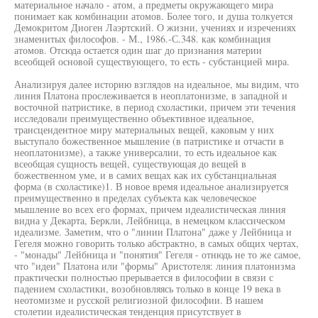
материальное начало - атом, а предметы окружающего мира
понимает как комбинации атомов. Более того, и душа толкуется
Демокритом Диоген Лаэртский. О жизни, учениях и изречениях
знаменитых философов. - М., 1986.-С.348. как комбинация
атомов. Отсюда остается один шаг до признания материи
всеобщей основой существующего, то есть - субстанцией мира.
Анализируя далее историю взглядов на идеальное, мы видим, что
линия Платона прослеживается в неоплатонизме, в западной и
восточной патристике, в период схоластики, причем эти течения
исследовали преимущественно объективное идеальное,
трансцендентное миру материальных вещей, каковым у них
выступало божественное мышление (в патристике и отчасти в
неоплатонизме), а также универсалии, то есть идеальное как
всеобщая сущность вещей, существующая до вещей в
божественном уме, и в самих вещах как их субстанциальная
форма (в схоластике)1. В новое время идеальное анализируется
преимущественно в пределах субъекта как человеческое
мышление во всех его формах, причем идеалистическая линия
видна у Декарта, Беркли, Лейбница, в немецком классическом
идеализме. Заметим, что о "линии Платона" даже у Лейбница и
Гегеля можно говорить только абстрактно, в самых общих чертах,
- "монады" Лейбница и "понятия" Гегеля - отнюдь не то же самое,
что "идеи" Платона или "формы" Аристотеля: линия платонизма
практически полностью прерывается в философии в связи с
падением схоластики, возобновляясь только в конце 19 века в
неотомизме и русской религиозной философии. В нашем
столетии идеалистическая тенденция присутствует в