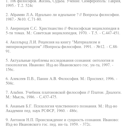
1. 106 философов. Жизнь, Судьба. Учение. Симферополь: Таврия,
1995.- Т.2. 524с
2. Абрамян Л.А. Идеально ли идеальное ? // Вопросы философии.
1987.- №10. С.71-80.
3. Аверинцев С.С. Христианство // Философская энциклопедия в
5-ти томах. М.: Советская энциклопедия, 1970. - Т.5. - С.447-451.
4. Аксельрод Л.И. Рецензия на книгу "Материализм и
эмпириокритицизм" //Вопросы философии. 1991. - №12. - С.88-
91.
5. Актуальные проблемы исследования сознания: онтология и
гносеология. Иваново: Изд-во Ивановского гос. ун-та, 1997. -
156с.
6. Алексеев П.В., Панин A.B. Философия. М.: Проспект, 1996. -
504с.
7. Альбин. Учебник платоновской философии // Платон. Диалоги.
М.: Мысль, 1986. - С.437-475.
8. Ананьев Б.Г. Психология чувственного познания. М.: Изд-во
Академии пед. наук РСФСР, 1960. - 486с.
9. Антонов Н.П. Происхождение и сущность сознания. Иваново:
Изд-во Ивановского гос. пед. ин-та. 1959. - 372с.