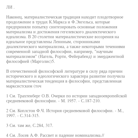
ЛИ .
Наконец, материалистическая традиция находит плодотворное
продолжение в трудах К.Маркса и Ф.Энгельса, которые
предприняли попытку синтезировать основные положения
материализма и достижения гегелевского диалектического
идеализма. В 20 столетии материалистические воззрения на
идеальное представлены Лениным, сторонниками
диалектического материализма, а также некоторыми течениями
современной западной философии, например, "научным
материализмом" (Нагель, Рорти, Фейерабенд) и эмерджентной
философией (Марголис)5.
В отечественной философской литературе в силу ряда причин
исторического и идеологического характера развитие получила
материалистическая тенденция в философии, представленная
марксистским (точ
1 См. Трахтенберг О.В. Очерки по истории западноевропейской
средневековой философии. - М. 1957. - С.187-210.
2 См. Коплстон Ф.Ч. История средневековой философии. - М.,
1997. - С.314-315.
3 См. там же, С.284, 317.
4 См. Лосев А.Ф. Рассвет и падение номинализма.//