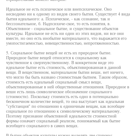
Идеальное не есть психическое или внепсихическое. Оно
несводимо ни к одному из видов своего бытия. Существует 4 вида
бытия идеального: а. Психическое, - как сознание, так и
бессознательное, б. Надпсихиче-ское, то есть понятия, в.
Объективное - социальное бытие, и существование объектов
культуры. Идеальное не есть ни один из этих видов, ни все они
вместе, но оно есть инобытие материального, что выражается его
умопостигаемостью, невещественностью, непротяженностью.
5. Социальное бытие вещей не есть их природное бытие.
Природное бытие вещей относится к социальному как
чувственное к сверхчувственному. В конкретном виде это
идеальное бытие есть стоимость, объективированная в данной
вещи. В вещественном, материальном бытии веши, нет ничего,
что могло бы быть названо стоимостным бытием. Таким образом,
стоимость есть идеальный социальный смысл вещи,
объективированные в ней общественные отношения. Природное в
веши есть лишь символическое обозначение социального
(стоимости). Поскольку стоимость есть одно в потенциально
бесконечном количестве вещей, то она выступает как идеальная
"субстанция" по отношению к единичным вещам, как всеобщее
социальное по отношению к символическому материальному.
Поэтому признание объективной идеальности стоимостной
формы означает социальный реализм, понимаемый как бытие
всеобщего социального в самих вещах.
В бытии объектов культуры нужно выделять две стороны: