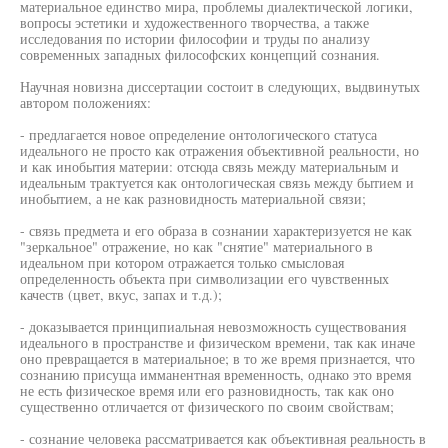
материальное единство мира, проблемы диалектической логики,
вопросы эстетики и художественного творчества, а также
исследования по истории философии и труды по анализу
современных западных философских концепций сознания.
Научная новизна диссертации состоит в следующих, выдвинутых
автором положениях:
- предлагается новое определение онтологического статуса
идеального не просто как отражения объективной реальности, но
и как инобытия материи: отсюда связь между материальным и
идеальным трактуется как онтологическая связь между бытием и
инобытием, а не как разновидность материальной связи;
- связь предмета и его образа в сознании характеризуется не как
"зеркальное" отражение, но как "снятие" материального в
идеальном при котором отражается только смысловая
определенность объекта при символизации его чувственных
качеств (цвет, вкус, запах и т.д.);
- доказывается принципиальная невозможность существования
идеального в пространстве и физическом времени, так как иначе
оно превращается в материальное; в то же время признается, что
сознанию присуща имманентная временность, однако это время
не есть физическое время или его разновидность, так как оно
существенно отличается от физического по своим свойствам;
- сознание человека рассматривается как объективная реальность в