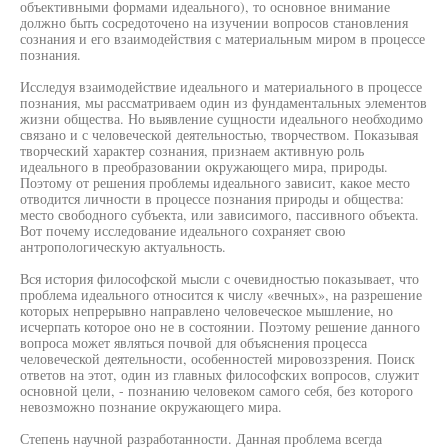
объективными формами идеального), то основное внимание
должно быть сосредоточено на изучении вопросов становления
сознания и его взаимодействия с материальным миром в процессе
познания.
Исследуя взаимодействие идеального и материального в процессе
познания, мы рассматриваем один из фундаментальных элементов
жизни общества. Но выявление сущности идеального необходимо
связано и с человеческой деятельностью, творчеством. Показывая
творческий характер сознания, признаем активную роль
идеального в преобразовании окружающего мира, природы.
Поэтому от решения проблемы идеального зависит, какое место
отводится личности в процессе познания природы и общества:
место свободного субъекта, или зависимого, пассивного объекта.
Вот почему исследование идеального сохраняет свою
антропологическую актуальность.
Вся история философской мысли с очевидностью показывает, что
проблема идеального относится к числу «вечных», на разрешение
которых непрерывно направлено человеческое мышление, но
исчерпать которое оно не в состоянии. Поэтому решение данного
вопроса может являться почвой для объяснения процесса
человеческой деятельности, особенностей мировоззрения. Поиск
ответов на этот, один из главных философских вопросов, служит
основной цели, - познанию человеком самого себя, без которого
невозможно познание окружающего мира.
Степень научной разработанности. Данная проблема всегда