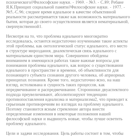
психического//Философские науки. - 1969. - №3. - С.89; Ребане
Я.К.Принцип социальной памяти//Философские науки. - 1977. -
№5,-С.96; следнее время идеальное в качестве объективной
реальности рассматривается также как возможность материального
бытия, которая до своего осуществления является нематериальной,
сверхчувственной1.
Несмотря на то, что проблема идеального многократно
исследовалась, остаются недостаточно изученными такие аспекты
этой проблемы, как онтологический статус идеального, его место
в структуре мироздания, диалектическая связь идеального с
материальным единством мира. Совершенно обойдены
вниманием в имеющихся работах такие важные вопросы для
понимания проблемы идеального, как вопрос о существовании
идеального в пространстве и времени, об объективности для
познающего субъекта сознания другого человека, об априорных
принципах познания. Кроме того, недостаточно ясно, на наш
взгляд, истолкована и сущность таких процессов, как
опредмечивание и распредмечивание. Сторонники двуаспектного
подхода преувеличивают, абсолютизируют тенденцию
противопоставления идеализма и материализма2, что приводит к
серьезным противоречиям во взглядах на проблему идеального.
Поэтому становится ясным стремление автора внести
определенные изменения в некоторые положения нашей
философской науки и выдвинуть новые, чтобы лучше осветить
проблему идеального.
Цели и задачи исследования. Цель работы состоит в том, чтобы