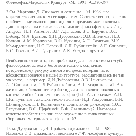
Философия.Мифология.Культура. -М., 1991. -С.380-397.
3 См. Марголис Д. Личность и сознание. - М. 1986. нее,
марксистско-ленинским) ее вариантом. Соответственно, решение
проблемы идеального происходило в пределах материализма.
Данная проблема исследовалась такими философами, как И.Д.
Андреев, Н.П. Антонов, В.Г. Афанасьев, B.C. Барулин, B.C.
Библер, М.А. Булатов, Д.И. Дубровский, Э.В. Ильенков, П.В.
Копнин, A.M. Коршунов, В.Ф. Кузьмин, А.Н. Леонтьев, М.К.
Мамардашвили, И.С. Нарский, C.JI. Рубинштейн, А.Г. Спиркин,
B.C. Тюхтин, В.И. Тугаринов, А.К. Уледов и другими.
Необходимо отметить, что проблема идеального в своем сугубо
философском аспекте, безотносительно к социально-
историческому ракурсу данного вопроса, который часто
абсолютизировался в нашей литературе, рассматривалась не так
уж часто, - например, Д.И.Дубровским, Э.В.Ильенковым,
А.Г.Спиркиным, С.Л.Рубинштейном, В.П.Тугари-новым1. В то
же время, в большинстве работ идеальное анализировалось в
контексте общей системы философии (В.Г. Афанасьевым, А.П.
Шеп-тулиным), диалектической логики (И.Д. Андреевым, В.И.
Шинкаруком, П.В.Копниным) и социальной философии (B.C.
Барулиным, В.Ф. Щербиной, В.Ф. Левичевой)2. Некоторые
аспекты проблемы нашли свое отражение в коллективных
сборниках, материалах конференций3.
1 См. Дубровский Д.И. Проблема идеального. - М., 1983;
Ильенков Э.В. Диалектика идеального // Философия и культура. -