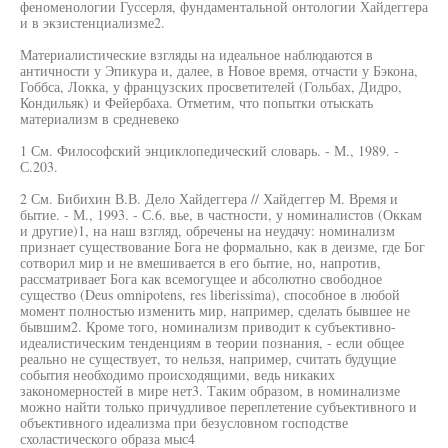
феноменологии Гуссерля, фундаментальной онтологии Хайдеггера
и в экзистенциализме2.
Материалистические взгляды на идеальное наблюдаются в
античности у Эпикура и, далее, в Новое время, отчасти у Бэкона,
Гоббса, Локка, у французских просветителей (Гольбах, Дидро,
Кондильяк) и Фейербаха. Отметим, что попытки отыскать
материализм в средневеко
1 См. Философский энциклопедический словарь. - М., 1989. -
С.203.
2 См. Бибихин В.В. Дело Хайдеггера // Хайдеггер М. Время и
бытие. - М., 1993. - С.6. вье, в частности, у номиналистов (Оккам
и другие)1, на наш взгляд, обречены на неудачу: номинализм
признает существование Бога не формально, как в деизме, где Бог
сотворил мир и не вмешивается в его бытие, но, напротив,
рассматривает Бога как всемогущее и абсолютно свободное
существо (Deus omnipotens, res liberissima), способное в любой
момент полностью изменить мир, например, сделать бывшее не
бывшим2. Кроме того, номинализм приводит к субъективно-
идеалистическим тенденциям в теории познания, - если общее
реально не существует, то нельзя, например, считать будущие
события необходимо происходящими, ведь никаких
закономерностей в мире нет3. Таким образом, в номинализме
можно найти только причудливое переплетение субъективного и
объективного идеализма при безусловном господстве
схоластического образа мыс4