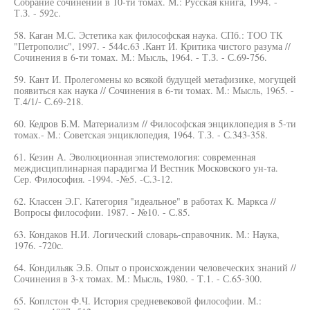
Собрание сочинений в 10-ти томах. М.: Русская книга, 1994. -
Т.З. - 592с.
58. Каган М.С. Эстетика как философская наука. СПб.: ТОО ТК
"Петрополис", 1997. - 544с.63 .Кант И. Критика чистого разума //
Сочинения в 6-ти томах. М.: Мысль, 1964. - Т.З. - С.69-756.
59. Кант И. Пролегомены ко всякой будущей метафизике, могущей
появиться как наука // Сочинения в 6-ти томах. М.: Мысль, 1965. -
Т.4/1/- С.69-218.
60. Кедров Б.М. Материализм // Философская энциклопедия в 5-ти
томах.- М.: Советская энциклопедия, 1964. Т.З. - С.343-358.
61. Кезин А. Эволюционная эпистемология: современная
междисциплинарная парадигма И Вестник Московского ун-та.
Сер. Философия. -1994. -№5. -С.3-12.
62. Классен Э.Г. Категория "идеальное" в работах К. Маркса //
Вопросы философии. 1987. - №10. - С.85.
63. Кондаков Н.И. Логический словарь-справочник. М.: Наука,
1976. -720с.
64. Кондильяк Э.Б. Опыт о происхождении человеческих знаний //
Сочинения в 3-х томах. М.: Мысль, 1980. - Т.1. - С.65-300.
65. Коплстон Ф.Ч. История средневековой философии. М.: