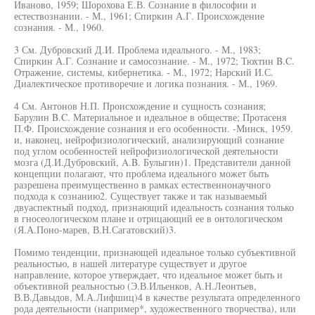
Иваново, 1959; Шорохова Е.В. Сознание в философии и
естествознании. - М., 1961; Спиркин А.Г. Происхождение
сознания. - М., 1960.
3 См. Дубровский Д.И. Проблема идеального. - М., 1983;
Спиркин А.Г. Сознание и самосознание. - М., 1972; Тюхтин B.C.
Отражение, системы, кибернетика. - М., 1972; Нарский И.С.
Диалектическое противоречие и логика познания. - М., 1969.
4 См. Антонов Н.П. Происхождение и сущность сознания;
Барулин B.C. Материальное и идеальное в обществе; Протасеня
П.Ф. Происхождение сознания и его особенности. -Минск, 1959.
и, наконец, нейрофизиологический, анализирующий сознание
под углом особенностей нейрофизиологической деятельности
мозга (Д.И.Дубровский, A.B. Булыгин)1. Представители данной
концепции полагают, что проблема идеального может быть
разрешена преимущественно в рамках естественнонаучного
подхода к сознанию2. Существует также и так называемый
двуаспектный подход, признающий идеальность сознания только
в гносеологическом плане и отрицающий ее в онтологическом
(Я.А.Поно-марев, В.Н.Сагатовский)3.
Помимо тенденции, признающей идеальное только субъективной
реальностью, в нашей литературе существует и другое
направление, которое утверждает, что идеальное может быть и
объективной реальностью (Э.В.Ильенков, А.Н.Леонтьев,
В.В.Давыдов, М.А.Лифшиц)4 в качестве результата определенного
рода деятельности (например*, художественного творчества), или