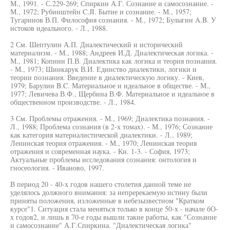
М., 1991. - С.229-269; Спиркин А.Г. Сознание и самосознание. -
М., 1972; Рубинштейн C.JI. Бытие и сознание. - М., 1957;
Тугаринов В.П. Философия сознания. - М., 1972; Булыгин A.B. У
истоков идеального. - Л., 1988.
2 См. Шептулин А.П. Диалектический и исторический
материализм. - М., 1988; Андреев И.Д. Диалектическая логика. -
М., 1981; Копнин П.В. Диалектика как логика и теория познания.
- М., 1973; Шинкарук В.И. Единство диалектики, логики и
теории познания. Введение в диалектическую логику. - Киев,
1979; Барулин B.C. Материальное и идеальное в обществе. - М.,
1977; Левичева В.Ф., Щербина В.Ф. Материальное и идеальное в
общественном производстве. - Л., 1984.
3 См. Проблемы отражения. - М., 1969; Диалектика познания. -
Л., 1988; Проблема сознания (в 2-х томах). - М., 1976; Сознание
как категория материалистической диалектики. - Л., 1989;
Ленинская теория отражения. - М., 1970; Ленинская теория
отражения и современная наука. - Кн. 1-3. - София, 1973;
Актуальные проблемы исследования сознания: онтология и
гносеология. - Иваново, 1997.
В период 20 - 40-х годов нашего столетия данной теме не
уделялось должного внимания: за непререкаемую истину были
приняты положения, изложенные в небезызвестном "Кратком
курсе"1. Ситуация стала меняться только в конце 50-х - начале бО-
х годов2, и лишь в 70-е годы вышли такие работы, как "Сознание
и самосознание" А.Г.Спиркина. "Диалектическая логика"