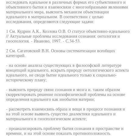
исследовать идеальное в различных формах его субъективного и
объективного бытия и взаимосвязи с многообразными явлениями
материального мира, выяснить механизм объективации
идеального в материальном. В соответствии с целью
исследования, определяются следующие задачи:
1 См. Кудрин А.К., Козлова О.В. О статусе объективно-идеального
// Актуальные проблемы исследования сознания: онтология и
гносеология. - Иваново, 1997. - С.34-53.
2 См. Сагатовский В.Н. Основы систематизации всеобщих
категорий.
- на основе анализа существующих в философской литературе
концепций идеального, вскрыть природу онтологического аспекта
идеального, не сводя бытие идеального только к социально-
историческому плану;
- выяснить природу связи сознания и мозга и. таким образом
скорректировать решение психофизической проблемы на основе
определения идеального как инобытия материи;
- рассмотреть взаимосвязь образа и вещи в процессе познания и
на этой основе выявить существо диалектики идеального и
материального в гносеологическом аспекте;
- проанализировать проблему бытия сознания в пространстве и
времени, и на этой основе показать противоположность