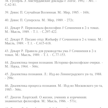
38. Гуссерль Э. Амстердамские доклады // Логос. 1992. - №1. -
С.62-81.
39. Девис П. Случайная Вселенная. М.: Мир, 1985. - 160с.
40. Девис П. Суперсила. М.: Мир, 1989. - 272с.
41. Декарт Р. Первоначала философии // Сочинения в 2-х томах.
М.: Мысль, 1989. - Т.1. - С.297-422.
42. Декарт Р. Письмо отцу Жибьефу // Сочинения в 2-х томах. М.:
Мысль, 1989. - Т.1. - С.615-618.
43. Декарт Р. Правила для руководства ума // Сочинения в 2-х
томах. М.: Мысль, 1989. - Т.1. - С.77-153.
44. Диалектика теория познания. Историко-философские очерки. -
М.: Наука, 1964. - 366с.
45. Диалектика познания. Л.: Изд-во Ленинградского ун-та, 1988.
- 298с.
46. Диалектика процесса познания. М.: Изд-во Московского ун-та,
1985.- 366с.
47. Диоген Лаэртский. О жизни, учениях и изречениях
знаменитых философов. М.: Мысль, 1986. - 571с.