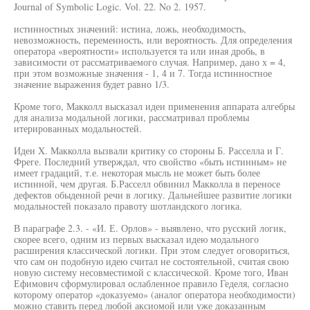
Journal of Symbolic Logic. Vol. 22. No 2. 1957.
истинностных значений: истина, ложь, необходимость,
невозможность, переменность, или вероятность. Для определения
оператора «вероятности» используется та или иная дробь, в
зависимости от рассматриваемого случая. Например, дано х = 4,
при этом возможные значения - 1, 4 и 7. Тогда истинностное
значение выражения будет равно 1/3.
Кроме того, Макколл высказал идеи применения аппарата алгебры
для анализа модальной логики, рассматривал проблемы
итерированных модальностей.
Идеи X. Макколла вызвали критику со стороны Б. Расселла и Г.
Фреге. Последний утверждал, что свойство «быть истинным» не
имеет градаций, т.е. некоторая мысль не может быть более
истинной, чем другая. Б.Расселл обвинил Макколла в переносе
дефектов обыденной речи в логику. Дальнейшее развитие логики
модальностей показало правоту шотландского логика.
В параграфе 2.3. - «И. Е. Орлов» - выявлено, что русский логик,
скорее всего, одним из первых высказал идею модального
расширения классической логики. При этом следует оговориться,
что сам он подобную идею считал не состоятельной, считая свою
новую систему несовместимой с классической. Кроме того, Иван
Ефимович сформулировал ослабленное правило Геделя, согласно
которому оператор «доказуемо» (аналог оператора необходимости)
можно ставить перед любой аксиомой или уже доказанным