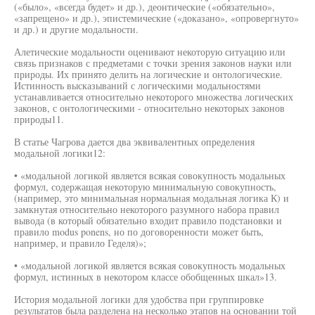
(«было», «всегда будет» и др.), деонтические («обязательно»,
«запрещено» и др.), эпистемические («доказано», «опровергнуто»
и др.) и другие модальности.
Алетические модальности оценивают некоторую ситуацию или
связь признаков с предметами с точки зрения законов науки или
природы. Их принято делить на логические и онтологические.
Истинность высказываний с логическими модальностями
устанавливается относительно некоторого множества логических
законов, с онтологическими - относительно некоторых законов
природы11.
В статье Чагрова дается два эквивалентных определения
модальной логики12:
• «модальной логикой является всякая совокупность модальных
формул, содержащая некоторую минимальную совокупность,
(например, это минимальная нормальная модальная логика К) и
замкнутая относительно некоторого разумного набора правил
вывода (в который обязательно входит правило подстановки и
правило modus ponens, но по договоренности может быть,
например, и правило Геделя)»;
• «модальной логикой является всякая совокупность модальных
формул, истинных в некотором классе обобщенных шкал»13.
История модальной логики для удобства при группировке
результатов была разделена на несколько этапов на основании той