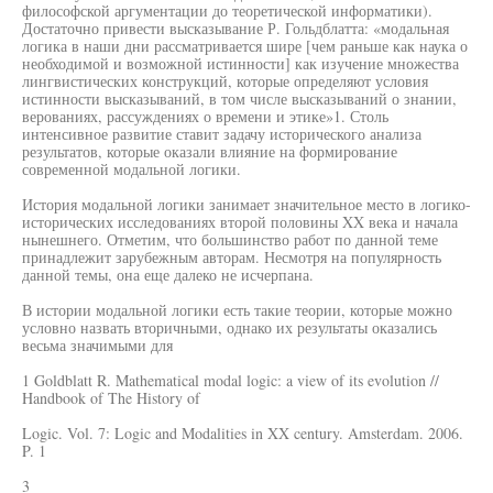
философской аргументации до теоретической информатики).
Достаточно привести высказывание Р. Гольдблатта: «модальная
логика в наши дни рассматривается шире [чем раньше как наука о
необходимой и возможной истинности] как изучение множества
лингвистических конструкций, которые определяют условия
истинности высказываний, в том числе высказываний о знании,
верованиях, рассуждениях о времени и этике»1. Столь
интенсивное развитие ставит задачу исторического анализа
результатов, которые оказали влияние на формирование
современной модальной логики.
История модальной логики занимает значительное место в логико-
исторических исследованиях второй половины XX века и начала
нынешнего. Отметим, что большинство работ по данной теме
принадлежит зарубежным авторам. Несмотря на популярность
данной темы, она еще далеко не исчерпана.
В истории модальной логики есть такие теории, которые можно
условно назвать вторичными, однако их результаты оказались
весьма значимыми для
1 Goldblatt R. Mathematical modal logic: a view of its evolution //
Handbook of The History of
Logic. Vol. 7: Logic and Modalities in XX century. Amsterdam. 2006.
P. 1
3