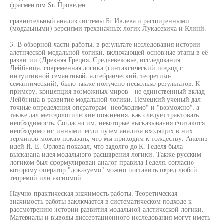
фрагментом Sr. Проведен
сравнительный анализ системы Бг Ивлева и расширенными
(модальными) версиями трехзначных логик Лукасевича и Клинй.
3. В обзорной части работы, в результате исследования истории
алетнческой модальной логики, включающей основные этапы в её
развитии (Древняя Греция, Средневековье, исследования
Лейбница, современная логика (синтаксический подход с
интуитивной семантикой, алгебраический, теоретико-
семантический), было также получено несколько результатов. К
примеру, концепция возможных миров - не единственный вклад
Лейбница в развитие модальной логики. Немецкий ученый дал
точные определения операторам "необходимо" и "возможно", а
также дал методологические пояснения, как следует трактовать
необходимость. Согласно им, некоторые высказывания считаются
необходимо истинными, если путем анализа входящих в них
терминов можно показать, что мы приходим к тождеству. Анализ
идей И. Е. Орлова показал, что задолго до К. Геделя была
высказана идея модального расширения логики. Также русским
логиком был сформулирован аналог правила Геделя, согласно
которому оператор "доказуемо" можно поставить перед любой
теоремой или аксиомой.
Научно-практическая значимость работы. Теоретическая
значимость работы заключается в систематическом подходе к
рассмотрению истории развития модальной алстической логики.
Материалы и выводы диссертационного исследования могут иметь