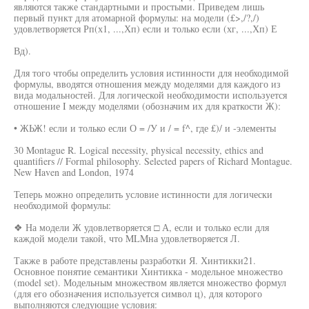
являются также стандартными и простыми. Приведем лишь
первый пункт для атомарной формулы: на модели (£>,/?,/)
удовлетворяется Рп(х1, ...,Хп) если и только если (хг, ...,Хп) Е
Вд).
Для того чтобы определить условия истинности для необходимой
формулы, вводятся отношения между моделями для каждого из
вида модальностей. Для логической необходимости используется
отношение I между моделями (обозначим их для краткости Ж):
• ЖЬЖ! если и только если О = /У и / = f^, где £)/ и -элементы
30 Montague R. Logical necessity, physical necessity, ethics and
quantifiers // Formal philosophy. Selected papers of Richard Montague.
New Haven and London, 1974
Теперь можно определить условие истинности для логически
необходимой формулы:
❖ На модели Ж удовлетворяется □ А, если и только если для
каждой модели такой, что MLMна удовлетворяется Л.
Также в работе представлены разработки Я. Хинтикки21.
Основное понятие семантики Хинтикка - модельное множество
(model set). Модельным множеством является множество формул
(для его обозначения используется символ ц), для которого
выполняются следующие условия: