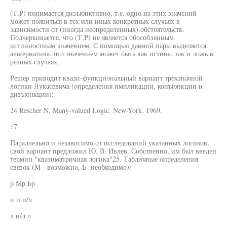
(Т,Р) понимается дизъюнктивно, т.е. одно из этих значений
может появиться в тех или иных конкретных случаях в
зависимости от (иногда неопределенных) обстоятельств.
Подчеркивается, что (Т,Р) не является обособленным
истинностным значением. С помощью данной пары выделяется
альтернатива, что значением может быть как истина, так и ложь в
разных случаях.
Решер приводит квази-функциональный вариант трехзначной
логики Лукасевича (определения импликации, конъюнкции и
дизъюнкции):
24 Rescher N. Many-valued Logic. New-York. 1969.
17
Параллельно и независимо от исследований указанных логиков,
свой вариант предложил Ю. В. Ивлев. Собственно, им был введен
термин "квазиматричная логика"25. Табличные определения
связок (М - возможно, Ь -необходимо):
р Мр Ьр
и и и/л
л и/л л