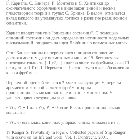
Р. Карнапа, С. Кангера, Р. Монтегю и Я. Хинтикки до
окончательного оформления в виде законченной и весьма
плодотворной теории в трудах С. Крипке. В целом, отмечается
вклад каждого из упомянутых логиков в развитие реляционной
семантики.
Карнап вводит понятие "описание состояния". С помощью
описаний состояния он дает определения истинности модальных
высказываний, опираясь на идеи Лейбница о возможных мирах.
Стиг Кангер одним из первых ввел и описал отношение
достижимости меджу возможными мирами19. Бесконечная
последовательность {г1,г2,...) классов является фреймом, если Г1
не пусто и rf £ rt+1. Переменная Г используется для обозначения
класса фреймов.
Первичной оценкой является 2-хместная функция V, первым
аргументом которой является фрейм, вторым —
пропозициональная константа, е или знак множества. V
удовлетворяет следующим условиям:
• V(r, Р) = 1 или V(r, Р) = 0, если Р есть пропозициональная
константа;
• V(r, е) есть класс конечных упорядоченных множеств из г;
19 Kanger S. Provability in logic // Collected papers of Stig Ranger
with essays on his life and work, Vol. 1, Dordrecht, 2001.