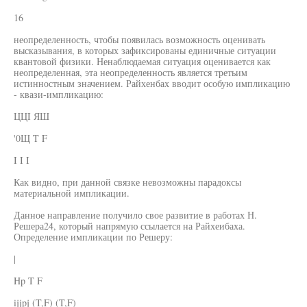
16
неопределенность, чтобы появилась возможность оценивать
высказывания, в которых зафиксированы единичные ситуации
квантовой физики. Ненаблюдаемая ситуация оценивается как
неопределенная, эта неопределенность является третьим
истинностным значением. Райхенбах вводит особую импликацию
- квази-импликацию:
ЦЦI ЯШ
'0Щ T F
I I I
Как видно, при данной связке невозможны парадоксы
материальной импликации.
Данное направление получило свое развитие в работах Н.
Решера24, который напрямую ссылается на Райхеибаха.
Определение импликации по Решеру:
|
Hp T F
ijjpj (T,F) (T,F)