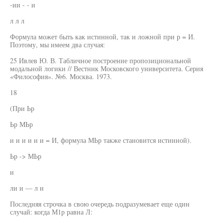
-ии - - и
л л л
Формула может быть как истинной, так и ложной при р = И.
Поэтому, мы имеем два случая:
25 Ивлев Ю. В. Табличное построение пропозициональной
модальной логики // Вестник Московского университета. Серия
«Философия». №6. Москва. 1973.
18
(При Ьр
Ьр МЬр
и и и и и и = И, формула МЬр также становится истинной).
Ьр -> МЬр
и
ли и — л и
Последняя строчка в свою очередь подразумевает еще один
случай: когда М1р равна Л: