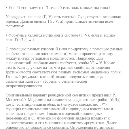
• У(г, 5) есть элемент Г1, если 5 есть знак множества типа I.
Упорядоченная пара (Г, V) есть система. Существует и вторичная
оценка. Данная оценка Т(г, V, а) приписывает значения всем
формулам:
• Формула а является истинной в системе (г, V), если и только
если Г(г,7,а) = 1.
С помощью разных классов Я (или по-другому с помощью разных
свойств отношения достижимости) можно провести разницу
между интерпретациями модальностей. Например, .для
аналитической необходимости требуется, чтобы У^ = V. Кроме
этого, Кангер указал на то, что разные свойства отношения
достижимости соответствуют разным аксиомам модальных логик.
Главный результат, который можно получить с помощью
семантики Кангера - теоремы о семантической
непротиворечивости.
Оригинальный вариант реляционной семантики представил Р.
Монтегю20. Моделями называются упорядоченные тройки (б,Я,/),
где £) есть индивидная область (непустое множество), /? -
функция приписывания значений индивидным константам и
конечным предикатам, f является оценкой индивидных
переменных в О. Атомарной формулой является предикат с
соответствующим его местности количеству аргументов. Далее
определяются формулы со связками. Определения истинности