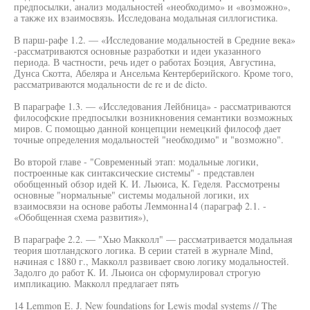
предпосылки, анализ модальностей «необходимо» и «возможно»,
а также их взаимосвязь. Исследована модальная силлогистика.
В парш-рафе 1.2. — «Исследование модальностей в Средние века»
-рассматриваются основные разработки и идеи указанного
периода. В частности, речь идет о работах Боэция, Августина,
Дунса Скотта, Абеляра и Ансельма Кентерберийского. Кроме того,
рассматриваются модальности de re и de dicto.
В параграфе 1.3. — «Исследования Лейбница» - рассматриваются
философские предпосылки возникновения семантики возможных
миров. С помощью данной концепции немецкий философ дает
точные определения модальностей "необходимо" и "возможно".
Во второй главе - "Современный этап: модальные логики,
построенные как синтаксические системы" - представлен
обобщенный обзор идей К. И. Льюиса, К. Геделя. Рассмотрены
основные "нормальные" системы модальной логики, их
взаимосвязи на основе работы Леммонна14 (параграф 2.1. -
«Обобщенная схема развития»),
В параграфе 2.2. — "Хью Макколл" — рассматривается модальная
теория шотландского логика. В серии статей в журнале Mind,
начиная с 1880 г., Макколл развивает свою логику модальностей.
Задолго до работ К. И. Льюиса он сформулировал строгую
импликацию. Макколл предлагает пять
14 Lemmon E. J. New foundations for Lewis modal systems // The