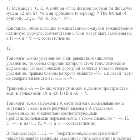
17 McKinsey J. С. С. A solution of the decision problem for the Lewis
system S2 and S4, with an application to topology // The Journal of
Symbolic Logic. Vol. 6. No. 4. 1941
Константы, обозначающие тождественно-ложную и тождественно-
истинную формулы соответственно. Они могут быть заменены на
х П —х и * U —х соответственно.
12
Топологическим уравнением (или равенством) является
уравнение, по обеим сторонам которого стоят топологические
выражения. Топологической формулой является топологическое
уравнение, правым членом которого является «V», а в левой части
не содержатся константы «Л» и «V».
Уравнение «А — В» является истинным в данном пространстве,
если и только если (А и -В) П (В и -А) = V.
Топологическое выражение А соотносится с высказыванием а
системы S4, если а есть результат замены в А отдельных
переменных по множествам соответствующими
пропозициональными переменными, а также символов *, —, П,
U, —> и на 0,1, &, V, -3 и <=> соответственно.
В подпараграфе 3.1.2. — "Теоретико-модельная семантика"
-рассматривается эволюция указанного типа семантики в работах