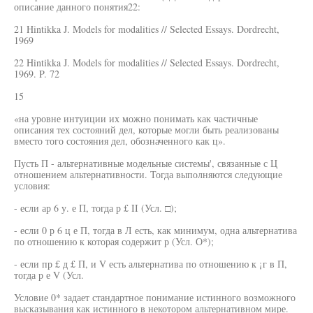
описание данного понятия22:
21 Hintikka J. Models for modalities // Selected Essays. Dordrecht,
1969
22 Hintikka J. Models for modalities // Selected Essays. Dordrecht,
1969. P. 72
15
«на уровне интуиции их можно понимать как частичные
описания тех состояний дел, которые могли быть реализованы
вместо того состояния дел, обозначенного как ц».
Пусть П - альтернативные модельные системы', связанные с Ц
отношением альтернативности. Тогда выполняются следующие
условия:
- если ар 6 у. е П, тогда р £ II (Усл. □);
- если 0 р 6 ц е П, тогда в Л есть, как минимум, одна альтернатива
по отношению к которая содержит р (Усл. О*);
- если пр £ д £ П, и V есть альтернатива по отношению к ¡г в П,
тогда р е V (Усл.
Условие 0* задает стандартное понимание истинного возможного
высказывания как истинного в некотором альтернативном мире.