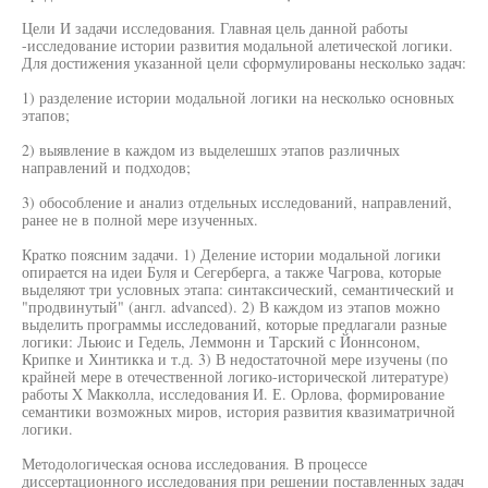
Цели И задачи исследования. Главная цель данной работы
-исследование истории развития модальной алетической логики.
Для достижения указанной цели сформулированы несколько задач:
1) разделение истории модальной логики на несколько основных
этапов;
2) выявление в каждом из выделешшх этапов различных
направлений и подходов;
3) обособление и анализ отдельных исследований, направлений,
ранее не в полной мере изученных.
Кратко поясним задачи. 1) Деление истории модальной логики
опирается на идеи Буля и Сегерберга, а также Чагрова, которые
выделяют три условных этапа: синтаксический, семантический и
"продвинутый" (англ. advanced). 2) В каждом из этапов можно
выделить программы исследований, которые предлагали разные
логики: Льюис и Гедель, Леммонн и Тарский с Йоннсоном,
Крипке и Хинтикка и т.д. 3) В недостаточной мере изучены (по
крайней мере в отечественной логико-исторической литературе)
работы X Макколла, исследования И. Е. Орлова, формирование
семантики возможных миров, история развития квазиматричной
логики.
Методологическая основа исследования. В процессе
диссертационного исследования при решении поставленных задач