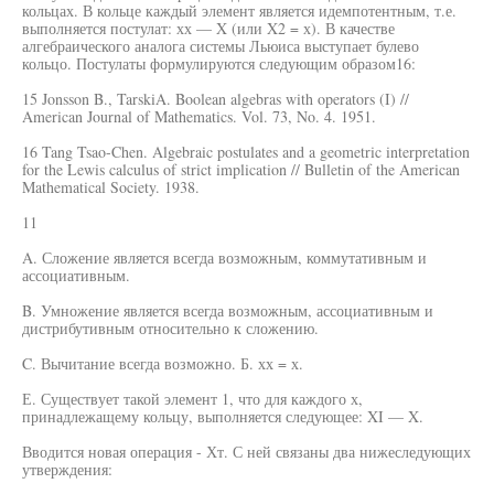
кольцах. В кольце каждый элемент является идемпотентным, т.е.
выполняется постулат: хх — X (или X2 = х). В качестве
алгебраического аналога системы Льюиса выступает булево
кольцо. Постулаты формулируются следующим образом16:
15 Jonsson B., TarskiA. Boolean algebras with operators (I) //
American Journal of Mathematics. Vol. 73, No. 4. 1951.
16 Tang Tsao-Chen. Algebraic postulates and a geometric interpretation
for the Lewis calculus of strict implication // Bulletin of the American
Mathematical Society. 1938.
11
A. Сложение является всегда возможным, коммутативным и
ассоциативным.
B. Умножение является всегда возможным, ассоциативным и
дистрибутивным относительно к сложению.
C. Вычитание всегда возможно. Б. хх = х.
Е. Существует такой элемент 1, что для каждого х,
принадлежащему кольцу, выполняется следующее: XI — X.
Вводится новая операция - Хт. С ней связаны два нижеследующих
утверждения: