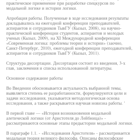
практическое применение при разработке спецкурсов по
модальной логике и истории логики.
Апробация работы. Полученные в ходе исследования результаты
докладывались на ежегодной конференции преподавателей,
аспирантов и сотрудников ТывГУ (Кызыл, 2008), на научно-
практической конференции студентов, аспирантов и молодых
ученых (Кызыл, 2009), на XI Международной конференции
«Современная логика: проблемы теории и истории» (заочно,
Санкт-Петербург, 2010), ежегодной конференции преподавателей,
аспирантов и сотрудников ТывГУ (Кызыл, 2011).
Структура диссертации. Диссертация состоит из введения, 3-х
глав, заключения и списка использованной литературы.
Основное содержание работы
Во Введении обосновывается актуальность выбранной темы,
выявляется степень ее разработанности, формулируются цели и
задачи исследования, указывается методологическая основа
исследования, а также раскрывается научная новизна работы. '
В первой главе — «История возникновения модальной
алетической логики (от Аристотеля до Лейбница)» -
рассматриваются основные этапы предыстории модальной логики.
В параграфе 1.1. - «Исследования Аристотеля» - рассматривается
модальная теория великого философа. Описаны философские