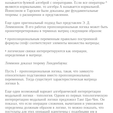
называется булевой алгеброй с операторами. Если все операторы ^
являются нормальными, то алгебра А называется нормальной.
Йонисоном и Тарским были доказаны две фундаментальные
теоремы: о расширении и представлении.
Еще один оригинальный подход был представлен Э. Д.
Леммонном. В его работах пропозициональная логика может быть
проинтерпретирована в терминах матриц следующим образом:
• пропозициональным переменным правильно построенной
формулы (ппф) соответствуют элементы множества матрицы;
• логические связки интерпретируются как операции,
определимые в матрице.
Леммонн доказал теорему Линденбаума:
Пусть I - пропозициональная логика, такая, что замкнуто
относительно подстановки вместо пропозициональных
переменных. Тогда существует характеристическая матрица
логики Ь.
Еще один возможный вариант алгебраической интерпретации
модальной логики - топология. Одним из первых топологическую
интерпретацию модальной логики предложил Танг Цао-Чен. Он
показал, что если операции сложения, вычитания и умножения
определены должным образом в логике, то можно показать, что
постулаты для этих операций идентичны с подобными им в