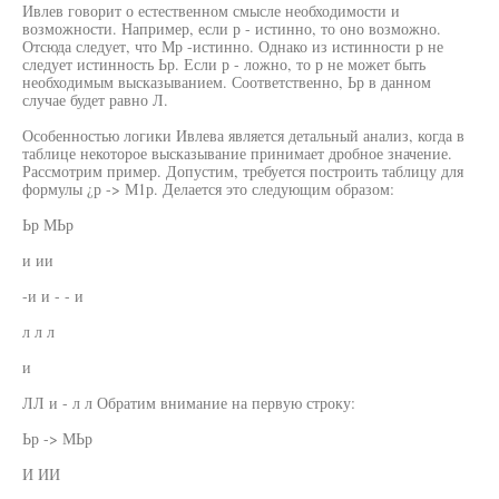
Ивлев говорит о естественном смысле необходимости и
возможности. Например, если р - истинно, то оно возможно.
Отсюда следует, что Мр -истинно. Однако из истинности р не
следует истинность Ьр. Если р - ложно, то р не может быть
необходимым высказыванием. Соответственно, Ьр в данном
случае будет равно Л.
Особенностью логики Ивлева является детальный анализ, когда в
таблице некоторое высказывание принимает дробное значение.
Рассмотрим пример. Допустим, требуется построить таблицу для
формулы ¿р -> М1р. Делается это следующим образом:
Ьр МЬр
и ии
-и и - - и
л л л
и
ЛЛ и - л л Обратим внимание на первую строку:
Ьр -> МЬр
И ИИ