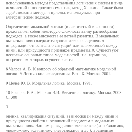
использовались методы представления логических систем в виде
исчислений и построения семантик, метод Хенкина. Также были
задействованы методы и приемы, используемые при
алгебраическом подходе.
Определение модальной логики (и алетической в частности)
представляет собой некоторую сложность ввиду разнообразия
подходов, а также множества ее ветвей развития. В модальных
высказываниях содержится дополнительная оценочная
информация относительно ситуаций или взаимосвязей между
ними, или присущности признаков предметам10. Существуют
несколько основных типов модальностей, т.е. терминов,
посредством которых осуществляется
8 Чагров А. В. К вопросу об обратной математике модальной
логики // Логические исследования. Вып. 8. Москва. 2001.
9 Целее Ю. В. Модальная логика. Москва. 1991.
10 Бочаров В.А., Маркин В.И. Введение в логику. Москва, 2008.
С. 300
5
оценка, квалификация ситуаций, взаимосвязей между ними и
присущности свойств и отношений предметам в модальных
высказываниях. Например, выделяют элегические («необходимо»,
«возможно», «случайно», «невозможно» и др.), временные