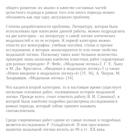
общего развития: их анализ в качестве составных частей
целостного подхода в рамках того или иного периода можно
обозначить как еще одну актуальную проблему.
Степень разработанности проблемы. Литературу, которая была
использована при написании данной работы, можно подразделить
на две категории - на литературу о самой логике алетических
модальностей и по ее истории. К первой категории можно
отнести все монографии, учебные пособия, статьи и прочие
исследования, в которых анализируются те или иные свойства
модальной логики. Поскольку таких книг большое количество,
приведем лишь несколько наиболее известных работ (характерных
для разных периодов): Р. Фейс, «Модальная логика»2, Г. Е. Хьюз
и М. Дж. Крессвелл, «Введение в модальную логику»3 (а также
«Новое введение в модальную логику»4) [35, 36], А. Чагров, М.
Захарьящев, «Модальная логика» [34].
Что касается второй категории, то в настоящее время существует
несколько основных работ, посвященных истории модальной
логике. Прежде всего, стоит отметить работу Я. И. Слинина5, в
которой были наиболее подробно рассмотрены исследования в
рамках периода, который сейчас принято называть
синтаксическим.
Среди современных работ одним из самых полных и подробных
является исследование Р. Гольдблатга6. В нем прослежено
развитие модальной логики вплоть до 90-х гг. XX века.