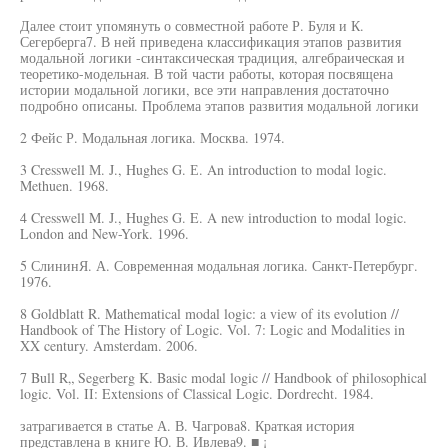
Далее стоит упомянуть о совместной работе Р. Буля и К.
Сегерберга7. В ней приведена классификация этапов развития
модальной логики -синтаксическая традиция, алгебраическая и
теоретико-модельная. В той части работы, которая посвящена
истории модальной логики, все эти направления достаточно
подробно описаны. Проблема этапов развития модальной логики
2 Фейс Р. Модальная логика. Москва. 1974.
3 Cresswell М. J., Hughes G. Е. An introduction to modal logic.
Methuen. 1968.
4 Cresswell M. J., Hughes G. E. A new introduction to modal logic.
London and New-York. 1996.
5 СлининЯ. А. Современная модальная логика. Санкт-Петербург.
1976.
8 Goldblatt R. Mathematical modal logic: a view of its evolution //
Handbook of The History of Logic. Vol. 7: Logic and Modalities in
XX century. Amsterdam. 2006.
7 Bull R„ Segerberg K. Basic modal logic // Handbook of philosophical
logic. Vol. II: Extensions of Classical Logic. Dordrecht. 1984.
затрагивается в статье А. В. Чагрова8. Краткая история
представлена в книге Ю. В. Ивлева9. ■ ¡