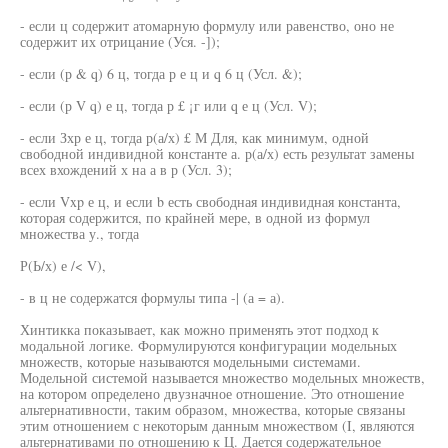
- если ц содержит атомарную формулу или равенство, оно не
содержит их отрицание (Уся. -]);
- если (р & q) 6 ц, тогда р е ц и q 6 ц (Усл. &);
- если (р V q) е ц, тогда р £ ¡г или q е ц (Усл. V);
- если Зхр е ц, тогда р(а/х) £ М Для, как минимум, одной
свободной индивидной константе а. р(а/х) есть результат замены
всех вхождений х на а в р (Усл. 3);
- если Vxp е ц, и если b есть свободная индивидная константа,
которая содержится, по крайней мере, в одной из формул
множества у., тогда
Р(Ь/х) е /< V),
- в ц не содержатся формулы типа -| (а = а).
Хинтикка показывает, как можно применять этот подход к
модальной логике. Формулируются конфигурации модельных
множеств, которые называются модельными системами.
Модельной системой называется множество модельных множеств,
на котором определено двузначное отношение. Это отношение
альтернативности, таким образом, множества, которые связаны
этим отношением с некоторым данным множеством (I, являются
альтернативами по отношению к Ц. Дается содержательное