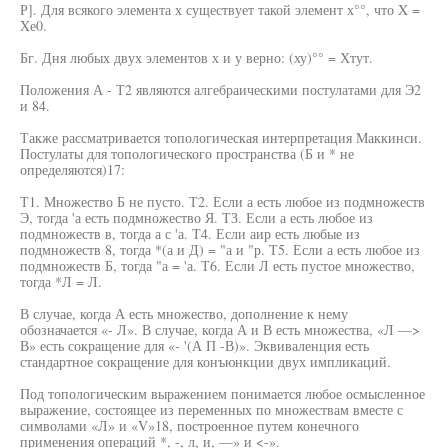
Р]. Для всякого элемента х существует такой элемент х°°, что X =
Xе0.
Бг. Дня любых двух элементов х и у верно: (ху)°° = Хтут.
Положения А - Т2 являются алгебраическими постулатами для Э2
и 84.
Также рассматривается топологическая интерпретация Маккинси.
Постулаты для топологического пространства (Б и * не
определяются)17:
Т1. Множество Б не пусто. Т2. Если а есть любое из подмножеств
Э, тогда 'а есть подмножество Я. ТЗ. Если а есть любое из
подмножеств в, тогда а с 'а. Т4. Если аир есть любые из
подмножеств 8, тогда *(а и Д) = "а и "р. Т5. Если а есть любое из
подмножеств Б, тогда "а = 'а. Т6. Если Л есть пустое множество,
тогда *Л = Л.
В случае, когда А есть множество, дополнение к нему
обозначается «- Л». В случае, когда А и В есть множества, «Л —>
В» есть сокращение для «- '(А П -В)». Эквиваленция есть
стандартное сокращение для конъюнкции двух импликаций.
Под топологическим выражением понимается любое осмысленное
выражение, состоящее из переменных по множествам вместе с
символами «Л» и «V»18, построенное путем конечного
применения операций *, -, л, и, —» и <-».