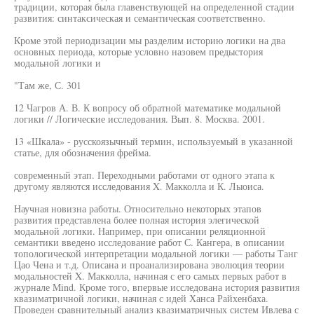
традиции, которая была главенствующей на определенной стадии
развития: синтаксическая и семантическая соответственно.
Кроме этой периодизации мы разделим историю логики на два
основных периода, которые условно назовем предыстория
модальной логики и
"Там же, С. 301
12 Чагров А. В. К вопросу об обратной математике модальной
логики // Логические исследования. Вып. 8. Москва. 2001.
13 «Шкала» - русскоязычный термин, используемый в указанной
статье, для обозначения фрейма.
современный этап. Переходными работами от одного этапа к
другому являются исследования X. Макколла и К. Лыоиса.
Научная новизна работы. Относительно некоторых этапов
развития представлена более полная история элегической
модальной логики. Например, при описании реляционной
семантики введено исследование работ С. Кангера, в описании
топологической интерпретации модальной логики — работы Танг
Цао Чена и т.д. Описана и проанализирована эволюция теории
модальностей X. Макколла, начиная с его самых первых работ в
журнале Mind. Кроме того, впервые исследована история развития
квазиматричной логики, начиная с идей Ханса Райхенбаха.
Проведен сравнительный анализ квазиматричных систем Ивлева с