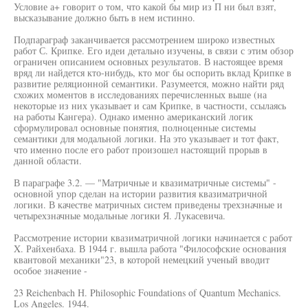
Условие а+ говорит о том, что какой бы мир из П ни был взят,
высказывание должно быть в нем истинно.
Подпараграф заканчивается рассмотрением широко известных
работ С. Крипке. Его идеи детально изучены, в связи с этим обзор
ограничен описанием основных результатов. В настоящее время
вряд ли найдется кто-нибудь, кто мог бы оспорить вклад Крипке в
развитие реляционной семантики. Разумеется, можно найти ряд
схожих моментов в исследованиях перечисленных выше (на
некоторые из них указывает и сам Крипке, в частности, ссылаясь
на работы Кангера). Однако именно американский логик
сформулировал основные понятия, полноценные системы
семантики для модальной логики. На это указывает и тот факт,
что именно после его работ произошел настоящий прорыв в
данной области.
В параграфе 3.2. — "Матричные и квазиматричные системы" -
основной упор сделан на истории развития квазиматричной
логики. В качестве матричных систем приведены трехзначные и
четырехзначные модальные логики Я. Лукасевича.
Рассмотрение истории квазиматричной логики начинается с работ
X. Райхенбаха. В 1944 г. вышла работа "Философские основания
квантовой механики"23, в которой немецкий ученый вводит
особое значение -
23 Reichenbach Н. Philosophic Foundations of Quantum Mechanics.
Los Angeles. 1944.