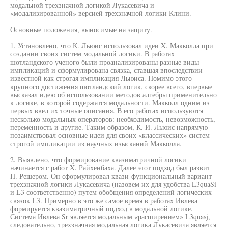
модальной трехзначной логикой Лукасевича и
«модализированной» версией трехзначной логики Клини.
Основные положения, выносимые на защиту.
1. Установлено, что К. Льюис использовал идеи X. Макколла при
создании своих систем модальной логики. В работах
шотландского ученого были проанализированы разные виды
импликаций и сформулирована связка, ставшая впоследствии
известной как строгая импликация Льюиса. Помимо этого
крупного достижения шотландский логик, скорее всего, впервые
высказал идею об использовании методов алгебры применительно
к логике, в которой содержатся модальности. Макколл одним из
первых ввел их точные описания. В его работах используются
несколько модальных операторов: необходимость, невозможность,
переменность и другие. Таким образом, К. И. Льюис напрямую
позаимствовал основные идеи для своих «классических» систем
строгой импликации из научных изысканий Макколла.
2. Выявлено, что формирование квазиматричной логики
начинается с работ X. Райхенбаха. Далее этот подход был развит
Н. Решером. Он сформулировал квази-функциональный вариант
трехзначной логики Лукасевича (назовем их для удобства L3quaSi
и L3 соответственно) путем обобщения определений логических
связок L3. Примерно в это же самое время в работах Ивлева
формируется квазиматричный подход в модальной логике.
Система Ивлева Sr является модальным «расширением» L3quasj,
следовательно, трехзначная модальная логика Лукасевича является