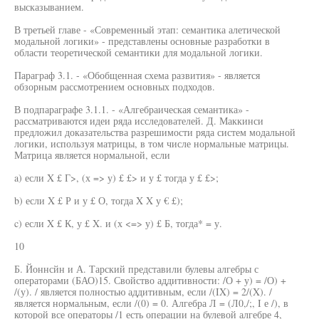
высказыванием.
В третьей главе - «Современный этап: семантика алетической
модальной логики» - представлены основные разработки в
области теоретической семантики для модальной логики.
Параграф 3.1. - «Обобщенная схема развития» - является
обзорным рассмотрением основных подходов.
В подпараграфе 3.1.1. - «Алгебраическая семантика» -
рассматриваются идеи ряда исследователей. Д. Маккинси
предложил доказательства разрешимости ряда систем модальной
логики, используя матрицы, в том числе нормальные матрицы.
Матрица является нормальной, если
a) если X £ Г>, (х => у) £ £> и у £ тогда у £ £>;
b) если X £ Р и у £ О, тогда X X у € £);
c) если X £ К, у £ X. и (х <=> у) £ Б, тогда* = у.
10
Б. Йоннсйн и А. Тарский представили булевы алгебры с
операторами (БАО)15. Свойство аддитивности: /О + у) = /О) +
/(у). / является полностью аддитивным, если /(IX) = 2/(X). /
является нормальным, если /(0) = 0. Алгебра Л = (Л0,/;, I е /), в
которой все операторы /1 есть операции на булевой алгебре 4,