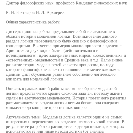
Доктор философских наук, профессор Кандидат философских наук
К. И. Бахтияров Н. Л. Архиереев
Общая характеристика работы
Диссертационная работа представляет собой исследование в
области истории модальной логики. Возникновение данного
раздела логики первоначально было связано с философскими
концепциями. В качестве примеров можно привести выделение
Аристотелем двух видов бытия (действительного и
потенциального), идею альтернативных миров, «божественных» и
«естественных» модальностей в Средние века и т.д. Дальнейшее
развитие теории модальностей является процессом, по ходу
которого философские аспекты становятся все менее важными.
Данный факт обусловлен развитием собственно логического
аппарата для модальной логики.
Описать в рамках одной работы все многообразие модальной
логики представляется крайне сложной задачей, поэтому акцент
сделан на алетические модальности. История поэтапного развития
рассматриваемого раздела логики весьма богата, она содержит
множество до конца не проясненных вопросов.
Актуальность темы. Модальная логика является одним из самых
интересных и перспективных разделов неклассической логики. В
результате ее разработки расширяется круг дисциплин, в которых
используются те или иные методы логики (от анализа