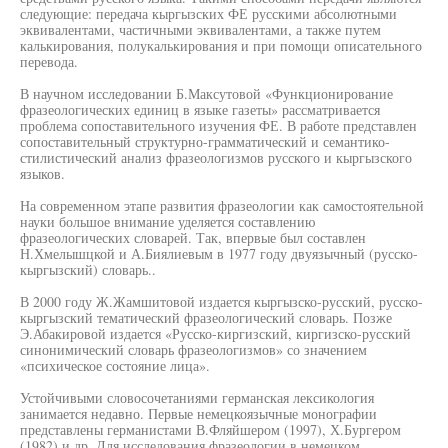
следующие: передача кыргызских ФЕ русскими абсолютными
эквивалентами, частичными эквивалентами, а также путем
калькирования, полукалькирования и при помощи описательного
перевода.
В научном исследовании Б.Максутовой «Функционирование
фразеологических единиц в языке газеты» рассматривается
проблема сопоставительного изучения ФЕ. В работе представлен
сопоставительный структурно-грамматический и семантико-
стилистический анализ фразеологизмов русского и кыргызского
языков.
На современном этапе развития фразеологии как самостоятельной
науки большое внимание уделяется составлению
фразеологических словарей. Так, впервые был составлен
Н.Хмелышцкой и А.Биялиевым в 1977 году двуязычный (русско-
кыргызский) словарь..
В 2000 году Ж.Жамшитовой издается кыргызско-русский, русско-
кыргызский тематический фразеологический словарь. Позже
Э.Абакировой издается «Русско-киргизский, киргизско-русский
синонимический словарь фразеологизмов» со значением
«психическое состояние лица».
Устойчивыми словосочетаниями германская лексикология
занимается недавно. Первые немецкоязычные монографии
представлены германистами В.Фляйшером (1997), Х.Бургером
(1982) и др. Для исследования фразеологии в немецком