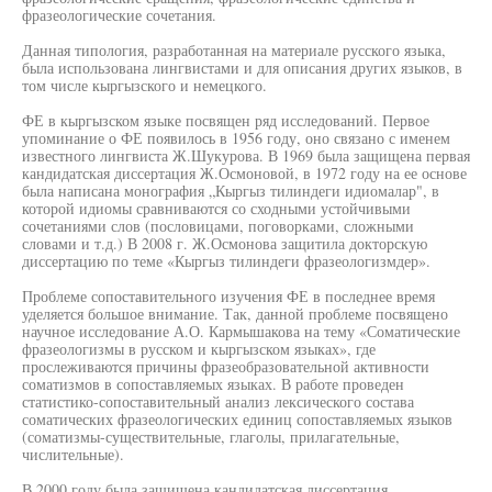
фразеологические сочетания.
Данная типология, разработанная на материале русского языка,
была использована лингвистами и для описания других языков, в
том числе кыргызского и немецкого.
ФЕ в кыргызском языке посвящен ряд исследований. Первое
упоминание о ФЕ появилось в 1956 году, оно связано с именем
известного лингвиста Ж.Шукурова. В 1969 была защищена первая
кандидатская диссертация Ж.Осмоновой, в 1972 году на ее основе
была написана монография „Кыргыз тилиндеги идиомалар", в
которой идиомы сравниваются со сходными устойчивыми
сочетаниями слов (пословицами, поговорками, сложными
словами и т.д.) В 2008 г. Ж.Осмонова защитила докторскую
диссертацию по теме «Кыргыз тилиндеги фразеологизмдер».
Проблеме сопоставительного изучения ФЕ в последнее время
уделяется большое внимание. Так, данной проблеме посвящено
научное исследование А.О. Кармышакова на тему «Соматические
фразеологизмы в русском и кыргызском языках», где
прослеживаются причины фразеобразовательной активности
соматизмов в сопоставляемых языках. В работе проведен
статистико-сопоставительный анализ лексического состава
соматических фразеологических единиц сопоставляемых языков
(соматизмы-существительные, глаголы, прилагательные,
числительные).
В 2000 году была защищена кандидатская диссертация