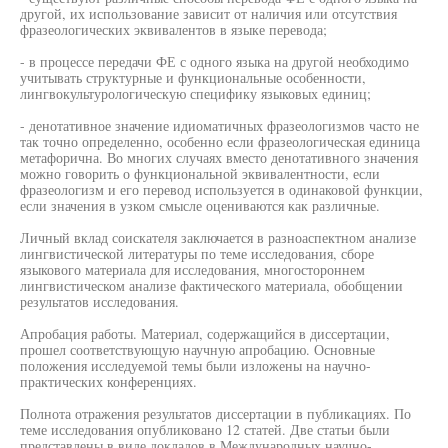
другой, их использование зависит от наличия или отсутствия
фразеологических эквивалентов в языке перевода;
- в процессе передачи ФЕ с одного языка на другой необходимо
учитывать структурные и функциональные особенности,
лингвокультурологическую специфику языковых единиц;
- денотативное значение идиоматичных фразеологизмов часто не
так точно определенно, особенно если фразеологическая единица
метафорична. Во многих случаях вместо денотативного значения
можно говорить о функциональной эквивалентности, если
фразеологизм и его перевод используется в одинаковой функции,
если значения в узком смысле оцениваются как различные.
Личный вклад соискателя заключается в разноаспектном анализе
лингвистической литературы по теме исследования, сборе
языкового материала для исследования, многостороннем
лингвистическом анализе фактического материала, обобщении
результатов исследования.
Апробация работы. Материал, содержащийся в диссертации,
прошел соответствующую научную апробацию. Основные
положения исследуемой темы были изложены на научно-
практических конференциях.
Полнота отражения результатов диссертации в публикациях. По
теме исследования опубликовано 12 статей. Две статьи были
представлены в виде докладов в Международных научно-