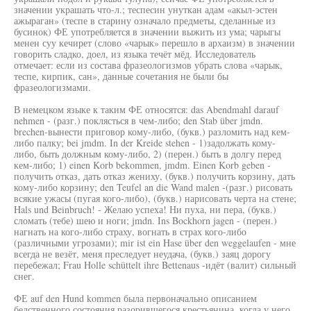
значении украшать что-л.; теспесин унуткан адам «акыл-эстен
ажыраган» (теспе в старину означало предметы, сделанные из
бусинок) ФЕ употребляется в значении выжить из ума; чарыгы
менен суу кечирет (слово «чарык» перешло в архаизм) в значении
говорить сладко, доел, из языка течёт мёд. Исследователь
отмечает: если из состава фразеологизмов убрать слова «чарык,
теспе, кирпик, сан», данные сочетания не были бы
фразеологизмами.
В немецком языке к таким ФЕ относятся: das Abendmahl darauf
nehmen - (разг.) поклясться в чем-либо; den Stab über jmdn.
brechen-вынести приговор кому-либо, (букв.) разломить над кем-
либо палку; bei jmdm. In der Kreide stehen - 1)задолжать кому-
либо, быть должным кому-либо, 2) (перен.) быть в долгу перед
кем-либо; 1) einen Korb bekommen, jmdm. Einen Korb geben -
получить отказ, дать отказ жениху, (букв.) получить корзину, дать
кому-либо корзину; den Teufel an die Wand malen -(разг.) рисовать
всякие ужасы (пугая кого-либо), (букв.) нарисовать черта на стене;
Hals und Beinbruch! - Желаю успеха! Ни пуха, ни пера, (букв.)
сломать (тебе) шею и ноги; jmdn. Ins Bockhorn jagen - (перен.)
нагнать на кого-либо страху, вогнать в страх кого-либо
(различными угрозами); mir ist ein Hase über den weggelaufen - мне
всегда не везёт, меня преследует неудача, (букв.) заяц дорогу
перебежал; Frau Holle schüttelt ihre Bettenaus -идёт (валит) сильный
снег.
ФЕ auf den Hund kommen была первоначально описанием
бедственного состояния разорившегося крестьянина, когда у него