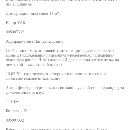
им. Б.Ельцнна
Диссертационный совет 11 п'":
На пр УДК:
005007332
Абдыракматопа Назгул Кусуевна
Особенности межъязыковой транспозиции фразеологических
единиц (исследования лнпгвокультурологнческоп специфики
переводов романа Ч.Айтматова «И дольше века длится день» на
немецкий н кыргызский языки)
10.02.20 - сравнительно-историческое, типологическое и
сопоставительное языкознание
Автореферат дпсесрташн» па соискание ученой степени кандидата
филологических наук
1 1ШЖ1
Бишкек - 20! 1
005007332
Работа выполнена на кафедре иностранных языков Иссык-