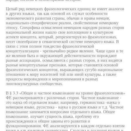
Целый ряд немецких фразеологических единиц не имеет аналогов
в других языках, так как основой их служат особенности
экономического развития страны, обычаи и нравы немцев,
национально-специфические реалии, свойственные немецкому
этносу. Специфика осмысления немецким народом разных сторон
национальной жизни нашло свое воплощение в культурном
аспекте концепта, который, репрезентируя во фразеологизмах,
несет своеобразие в семантической системе немецкого языка. В
связи с этим полное тождество фразеологической
концептуализации - чрезвычайно редкое явление. Чаще одни и те
же явления быта и окружающей действительности порождают
разные ассоциации, осмысляются с разных сторон, в них видятся
разные концептуальные признаки, которые становятся основой
фразеологических концептов, выражающих сугубо национальное
отношение к миру носителей той или иной культуры, а также
процессы мировидения и миропонимания в разных
лингвокультурных сообществах.
В § 3.3 «Общее и частное языкознание на уровне фразеологизмов»
ФЕ рассматриваются с различных сторон. Частное языкознание -
это наука об отдельном языке; например, германистика -наука о
немецком языке, русистика - наука о русском языке и т.д. Частное
языкознание занимается вопросами отдельного языка. Общее
языкознание, изучает сущность языка, проблему его
происхождения и общие законы его развития и
функционирования. ФЕ анализируются в каждом отдельно взятом
языке и как языковые универсалии. Сходства и различия языков и