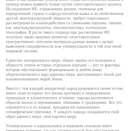
культур можно выявить только путем сопоставительного анализа.
Исследование ФЕ, отражающих реалии, типичные для
определенной страны и народа-носителя языка и не свойственные
другой лингвокультурной общности, требует тщательного
рассмотрения во взаимодействии со смежными науками, такими,
как лингвокультурология, этнолингвистика, психология,
этнография. В русле такого подхода при рассмотрении ФЕ
получило также широкое развитие сопоставительное
(контрастивное) описание материала разных языков с целью
выявления специфичности или универсальности в той или иной
языковой системе.
Единство материального мира, общие законы его познания и
общность этапов истории отдельных народов — вот те факторы,
которые обусловливают формирование в любом языке
общечеловеческого ядра картины мира, выступающего базой для
взаимопонимания людей Земли.
Вместе с тем каждый конкретный народ развивается своим путем,
имеет свою историю, его жизнь протекает в определенных
природных и климатических условиях, народы различаются
образом жизни и верованиями, обычаями и традициями. Все это
отражается и в их языках, придавая им национально-
специфические признаки. У каждого народа складывается свой
образ единого мира, своя картина мира.
Универсальное и национальное в языковом сознании имеет
решающее значение, так как универсальный фон обусловливает