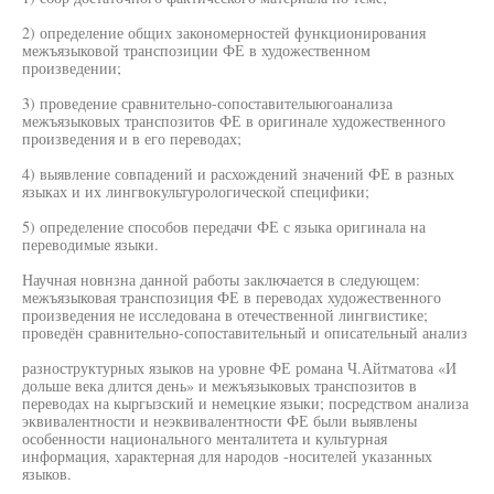
2) определение общих закономерностей функционирования
межъязыковой транспозиции ФЕ в художественном
произведении;
3) проведение сравнительно-сопоставителыюгоанализа
межъязыковых транспозитов ФЕ в оригинале художественного
произведения и в его переводах;
4) выявление совпадений и расхождений значений ФЕ в разных
языках и их лингвокультурологической специфики;
5) определение способов передачи ФЕ с языка оригинала на
переводимые языки.
Научная новнзна данной работы заключается в следующем:
межъязыковая транспозиция ФЕ в переводах художественного
произведения не исследована в отечественной лингвистике;
проведён сравнительно-сопоставительный и описательный анализ
разноструктурных языков на уровне ФЕ романа Ч.Айтматова «И
дольше века длится день» и межъязыковых транспозитов в
переводах на кыргызский и немецкие языки; посредством анализа
эквивалентности и неэквивалентности ФЕ были выявлены
особенности национального менталитета и культурная
информация, характерная для народов -носителей указанных
языков.