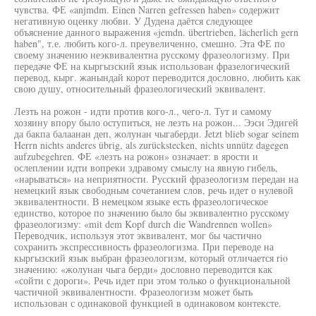
чувства. ФЕ «anjmdm. Einen Narren gefressen haben» содержит
негативную оценку любви. У Дудена даётся следующее
объяснение данного выражения «jemdn. übertrieben, lächerlich gern
haben", т.е. любить кого-л. преувеличенно, смешно. Эта ФЕ по
своему значению неэквивалентна русскому фразеологизму. При
передаче ФЕ на кыргызский язык использован фразелогический
перевод, кырг. жанындай корот переводится дословно, любить как
свою душу, относительный фразеологический эквивалент.
Лезть на рожон - идти против кого-л., чего-л. Тут и самому
хозяину впору было оступиться, не лезть на рожон... Ээси Эдигей
да бакпа балаанан деп, жолунан чыгаберди. Jetzt blieb sogar seinem
Herrn nichts anderes übrig, als zurückstecken, nichts unnütz dagegen
aufzubegehren. ФЕ «лезть на рожон» означает: в ярости и
ослеплении идти вопреки здравому смыслу на явную гибель,
«нарываться» на неприятности. Русский фразеологизм передан на
немецкий язык свободным сочетанием слов, речь идет о нулевой
эквивалентности. В немецком языке есть фразеологическое
единство, которое по значению было бы эквивалентно русскому
фразеологизму: «mit dem Kopf durch die Wandrennen wollen»
Переводчик, используя этот эквивалент, мог бы частично
сохранить экспрессивность фразеологизма. При переводе на
кыргызский язык выбран фразеологизм, который отличается rio
значению: «жолунан чыга берди» дословно переводится как
«сойти с дороги». Речь идет при этом только о функциональной
частичной эквивалентности. Фразеологизм может быть
использован с одинаковой функцией в одинаковом контексте.