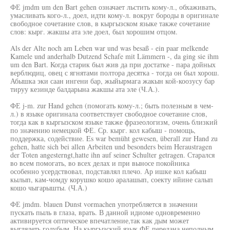
ФЕ jmdm um den Bart gehen означает льстить кому-л., обхаживать,
умасливать кого-л., доел, идти кому-л. вокруг бороды в оригинале
свободное сочетание слов, в кыргызском языке также сочетание
слов: кырг. жакшы ата эле доел, был хорошим отцом.
Als der Alte noch am Leben war und was besaß - ein paar melkende
Kamele und anderhalb Dutzend Schafe mit Lämmern -, da ging sie ihm
um den Bart. Когда старик был жив да при достатке - пара дойных
верблюдиц, овец с ягнятами полтора десятка - тогда он был хорош.
Абышка эки саан ингени бар, жыйырмага жакын кой-коозусу бар
тируу кезинде балдарына жакшы ата эле (Ч.А.).
ФЕ j-m. zur Hand gehen (помогать кому-л.; быть полезным в чем-
л.) в языке оригинала соответствует свободное сочетание слов,
тогда как в кыргызском языке также фразеологизм, очень близкий
по значению немецкой ФЕ. Ср. кырг. кол кабыш - помощь,
поддержка, содействие. Es war bemüht gewesen, überall zur Hand zu
gehen, hatte sich bei allen Arbeiten und besonders beim Heraustragen
der Toten angesterngt,hatte ihn auf seiner Schulter getragen. Старался
во всем помогать, во всех делах и при выносе покойника
особенно усердствовал, подставлял плечо. Ар ишке кол кабыш
кылып, кам-чомду корушко кошо аралашып, соекту ийине салып
кошо чыгарышты. (Ч.А.)
ФЕ jmdm. blauen Dunst vormachen употребляется в значении
пускать пыль в глаза, врать. В данной идиоме одновременно
активируется оптическое впечатление,так как дым может
выглядеть голубым. На кыргызский язык ФЕ передана неполным