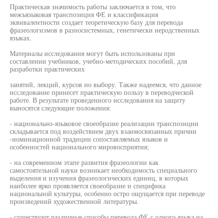
Практическая значимость работы заключается в том, что
межъязыковая транспозиция ФЕ и классификация
эквивалентности создает теоретическую базу для перевода
фразеологизмов в разносистемных, генетически неродственных
языках.
Материалы исследования могут быть использованы при
составлении учебников, учебно-методических пособий, для
разработки практических
занятий, лекций, курсов но выбору. Также надеемся, что данное
исследование принесет практическую пользу в переводческой
работе. В результате проведенного исследования на защиту
выносятся следующие положения:
- национально-языковое своеобразие реализации транспозиции
складывается под воздействием двух взаимосвязанных причин
-номинационной традиции сопоставляемых языков и
особенностей национального мировосприятия;
- на современном этапе развития фразеологии как
самостоятельной науки возникает необходимость специального
выделения и изучения фразеологических единиц, в которых
наиболее ярко проявляется своеобразие и специфика
национальной культуры, особенно остро ощущается при переводе
произведений художественной литературы.
- существуют различные способы перевода ФЕ с одного языка на