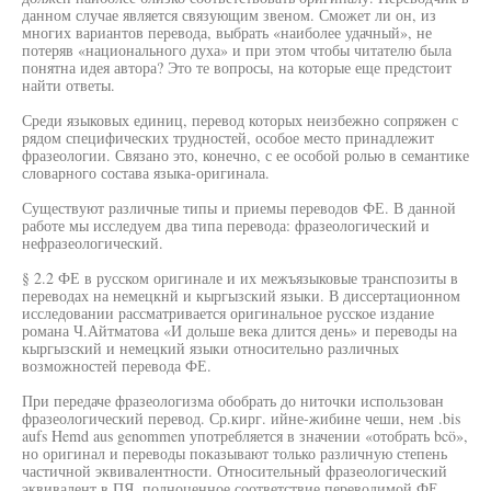
данном случае является связующим звеном. Сможет ли он, из
многих вариантов перевода, выбрать «наиболее удачный», не
потеряв «национального духа» и при этом чтобы читателю была
понятна идея автора? Это те вопросы, на которые еще предстоит
найти ответы.
Среди языковых единиц, перевод которых неизбежно сопряжен с
рядом специфических трудностей, особое место принадлежит
фразеологии. Связано это, конечно, с ее особой ролью в семантике
словарного состава языка-оригинала.
Существуют различные типы и приемы переводов ФЕ. В данной
работе мы исследуем два типа перевода: фразеологический и
нефразеологический.
§ 2.2 ФЕ в русском оригинале и их межъязыковые транспозиты в
переводах на немецкнй и кыргызский языки. В диссертационном
исследовании рассматривается оригинальное русское издание
романа Ч.Айтматова «И дольше века длится день» и переводы на
кыргызский и немецкий языки относительно различных
возможностей перевода ФЕ.
При передаче фразеологизма обобрать до ниточки использован
фразеологический перевод. Ср.кирг. ийне-жибине чеши, нем .bis
aufs Hemd aus genommen употребляется в значении «отобрать bcö»,
но оригинал и переводы показывают только различную степень
частичной эквивалентности. Относительный фразеологический
эквивалент в ПЯ, полноценное соответствие переводимой ФЕ,