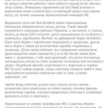
во дворе в качестве рабочего скота (вместо лошади,вола) имелась
лишь собака. Немецкому выражению auf den Hund kommen в
кыргызском языке соответствует устойчивый оборот итке минип
калуу, по своему значению эквивалентный немецкой ФЕ.
Выражение etwas auf dem Kerbholz haben первоначально
обозначало обыкновенную запись долгов. Такой обычай
сохранялся в отдельных районах Германии, в частности, в Альпах,
вплоть до конца XIX столетия: долги записывались не на бумаге, а
помечались зарубинами (Kerben) на деревянной бирке (Kerbholz).
Одна часть бирки с зарубинами сохранялась у кредитора, другая
часть бирки с таким же количеством зарубин сохранялась у
должника. Далее автор отмечает, что совершенно аналогичное
происхождение имеет идиома bei j-m in der Kreide stehen быть
чьим-л. должником, с той лишь разницей, что долги постояльца,
записывались мелом на стене хозяином гостиницы или постоялого
двора.) Подобный обычай существовал и у кыргызов в старину.
ФЕ бутулгв чыбык кыркып, убада токтоткон означало бийи в знак
нерушимости решения пересекали прут и (тем) условие
скрепляли; «на
тяжбах когда ответчик должен был платить истцу скотом,
количество скота помечалось на обеих концах палочки равным
количеством зарубок, палочка перерезалась пополам и половинки
вручались истцу и ответчику».
Удивительные по своему своеобразию ФЕ в качестве объекта
исследования могут быть интересны не только для лингвистов, fio