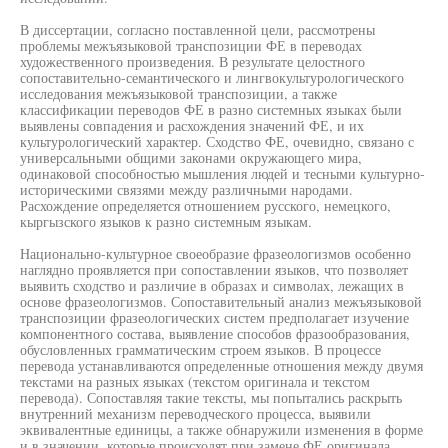
В диссертации, согласно поставленной цели, рассмотрены
проблемы межъязыковой транспозиции ФЕ в переводах
художественного произведения. В результате целостного
сопоставительно-семантического и лингвокультурологического
исследования межъязыковой транспозиции, а также
классификации переводов ФЕ в разно системных языках были
выявлены совпадения и расхождения значений ФЕ, и их
культурологический характер. Сходство ФЕ, очевидно, связано с
универсальными общими законами окружающего мира,
одинаковой способностью мышления людей и тесными культурно-
историческими связями между различными народами.
Расхождение определяется отношением русского, немецкого,
кыргызского языков к разно системным языкам.
Национально-культурное своеобразие фразеологизмов особенно
наглядно проявляется при сопоставлении языков, что позволяет
выявить сходство и различие в образах и символах, лежащих в
основе фразеологизмов. Сопоставительный анализ межъязыковой
транспозиции фразеологических систем предполагает изучение
компонентного состава, выявление способов фразообразования,
обусловленных грамматическим строем языков. В процессе
перевода устанавливаются определенные отношения между двумя
текстами на разных языках (текстом оригинала и текстом
перевода). Сопоставляя такие тексты, мы попытались раскрыть
внутренний механизм переводческого процесса, выявили
эквивалентные единицы, а также обнаружили изменения в форме
и в значении, которые происходят при замене ФЕ оригинала