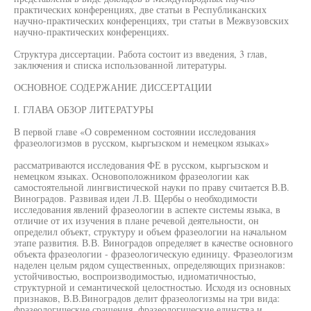
практических конференциях, две статьи в Республиканских
научно-практических конференциях, три статьи в Межвузовских
научно-практических конференциях.
Структура диссертации. Работа состоит из введения, 3 глав,
заключения и списка использованной литературы.
ОСНОВНОЕ СОДЕРЖАНИЕ ДИССЕРТАЦИИ
I. ГЛАВА ОБЗОР ЛИТЕРАТУРЫ
В первой главе «О современном состоянии исследования
фразеологизмов в русском, кыргызском и немецком языках»
рассматриваются исследования ФЕ в русском, кыргызском и
немецком языках. Основоположником фразеологии как
самостоятельной лингвистической науки по праву считается В.В.
Виноградов. Развивая идеи Л.В. Щербы о необходимости
исследования явлений фразеологии в аспекте системы языка, в
отличие от их изучения в плане речевой деятельности, он
определил объект, структуру и объем фразеологии на начальном
этапе развития. В.В. Виноградов определяет в качестве основного
объекта фразеологии - фразеологическую единицу. Фразеологизм
наделен целым рядом существенных, определяющих признаков:
устойчивостью, воспроизводимостью, идиоматичностыо,
структурной и семантической целостностью. Исходя из основных
признаков, В.В.Виноградов делит фразеологизмы на три вида:
фразеологические сращения, фразеологические единства и