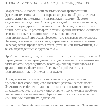
II. ГЛАВА. МАТЕРИАЛЫ И МЕТОДЫ ИССЛЕДОВАНИЯ
Вторая глава «Особенности межъязыковой транспозиции
фразеологических единиц в переводах романа «И дольше века
длится день» на немецкий и кыргызский языки». Перевод -
неделимая часть духовной культуры каждой страны и ее народа,
духовной культуры всего человечества. Перевод не может быть
понят, если его не рассмотреть с точки зрения языковой сущности,
если не раскрыть его лингвистических основ, его
лингвистической природы. Перевод - это языковая деятельность.
Перевод основывается на языке, переводчик работает с языком.
Перевод всегда предполагает текст, устный или письменный, т.е.
текст, переведенный с другого языка.
Проблемы перевода художественного текста, его принципиальной
переводимости/непереводимости, содержательной и эстетической
адекватности переведенного текста оригиналу принадлежат к
традиционным, более того - "вечным" проблемам, как
лингвистики, так и филологии в целом.
В общем плане перевод или переводческая деятельность
представляет собой вид межъязыковой речевой деятельности.
Изучение ее собственно лингвистических аспектов занимает
определенное место в кругу многочисленных сложных проблем
современного языкознания. Перевод не может быть абсолютно
идентичным оригиналу, однако он
должен наиболее близко соответствовать оригиналу. Переводчик в