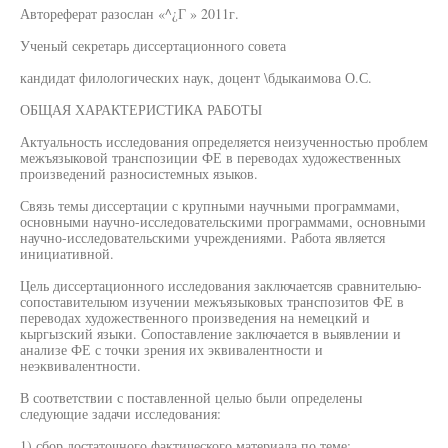
Автореферат разослан «^¿Г » 2011г.
Ученый секретарь диссертационного совета
кандидат филологических наук, доцент \бдыкаимова О.С.
ОБЩАЯ ХАРАКТЕРИСТИКА РАБОТЫ
Актуальность исследования определяется неизученностью проблем
межъязыковой транспозиции ФЕ в переводах художественных
произведений разносистемных языков.
Связь темы диссертации с крупными научными программами,
основными научно-исследовательскими программами, основными
научно-исследовательскими учреждениями. Работа является
инициативной.
Цель диссертационного исследования заключаетсяв сравнителыю-
сопоставителыюм изучении межъязыковых транспозитов ФЕ в
переводах художественного произведения на немецкий и
кыргызский языки. Сопоставление заключается в выявлении и
анализе ФЕ с точки зрения их эквивалентности и
неэквивалентности.
В соответствии с поставленной целыо были определены
следующие задачи исследования:
1) сбор достаточного фактического материала по теме;