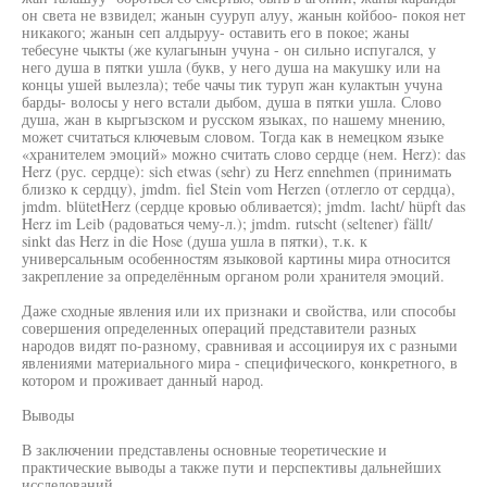
он света не взвидел; жанын сууруп алуу, жанын койбоо- покоя нет
никакого; жанын сеп алдыруу- оставить его в покое; жаны
тебесуне чыкты (же кулагынын учуна - он сильно испугался, у
него душа в пятки ушла (букв, у него душа на макушку или на
концы ушей вылезла); тебе чачы тик туруп жан кулактын учуна
барды- волосы у него встали дыбом, душа в пятки ушла. Слово
душа, жан в кыргызском и русском языках, по нашему мнению,
может считаться ключевым словом. Тогда как в немецком языке
«хранителем эмоций» можно считать слово сердце (нем. Herz): das
Herz (рус. сердце): sich etwas (sehr) zu Herz ennehmen (принимать
близко к сердцу), jmdm. fiel Stein vom Herzen (отлегло от сердца),
jmdm. blütetHerz (сердце кровью обливается); jmdm. lacht/ hüpft das
Herz im Leib (радоваться чему-л.); jmdm. rutscht (seltener) fällt/
sinkt das Herz in die Hose (душа ушла в пятки), т.к. к
универсальным особенностям языковой картины мира относится
закрепление за определённым органом роли хранителя эмоций.
Даже сходные явления или их признаки и свойства, или способы
совершения определенных операций представители разных
народов видят по-разному, сравнивая и ассоциируя их с разными
явлениями материального мира - специфического, конкретного, в
котором и проживает данный народ.
Выводы
В заключении представлены основные теоретические и
практические выводы а также пути и перспективы дальнейших
исследований.