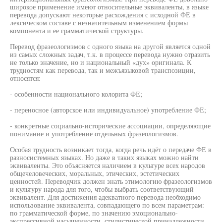
широкое применение имеют относительные эквиваленты, в языке
перевода допускают некоторые расхождения с исходной ФЕ в
лексическом составе с незначительным изменением формы
компонента и ее грамматической структуры.
Перевод фразеологизмов с одного языка на другой является одной
из самых сложных задач, т.к. в процессе перевода нужно отразить
не только значение, но и национальный «дух» оригинала. К
трудностям как перевода, так и межъязыковой транспозиции,
относятся:
- особенности национального колорита ФЕ;
- переносное (авторское или индивидуальное) употребление ФЕ;
- конкретные социально-исторические ассоциации, определяющие
понимание и употребление отдельных фразеологизмов.
Особая трудность возникает тогда, когда речь идёт о передаче ФЕ в
разносистемных языках. Но даже в таких языках можно найти
эквиваленты. Это объясняется наличием в культуре всех народов
общечеловеческих, моральных, этических, эстетических
ценностей. Переводчик должен знать этимологию фразеологизмов
и культуру народа для того, чтобы выбрать соответствующий
эквивалент. Для достижения адекватного перевода необходимо
использование эквивалента, совпадающего по всем параметрам:
по грамматической форме, по значению эмоционально-
экспрессивной насыщенности, стилистической принадлежности,