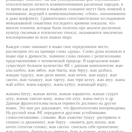
относительную легкость взаимопонимания различных народов, в
то время как различия в языковом сознании могут быть помехой в
понимании, ведущей к коммуникативному «сбою», непониманию
и даже конфликту. Сравнительно-сопоставительные исследования
межъязыковой семантики последнего времени показали, что
многие понятия, которые были полезны при анализе различных
культур (включая и психологию этноса), оказываются лексически
воплощенными во всех языках мира.
Каждое слово занимает в языке свое определенное место,
рассмотрим это на примере слова «душа». Слово душа возникло в
языке еще в древности, значение слова связано с религиозными
представлениями о человеческой природе. В кыргызском языке
существует большое количество ФЕ с данным компонентом: жан-
алы калбоо, жан аябоо, жан бакты, жан беруу, жан далбаса,
жандан тудулуу, жан-дили менен, жан кечти, жан кируу, жан
сактоо, жан талашуу, жан тартуу, жан тери келуу, жан ачуу, жаны
жай албоо, жаны караруу, жаны куйуу, жанындай коруу,
жанына батуу, жанын жеген, жанын карыштоо, жанын сууруп
алуу, жанын таштап коюу, жаны сеп алуу, жаны чыгуу и др.
Данные фразеологизмы нельзя перевести дословно на другие
языки. Это еше раз доказывает, что фразеологизмы непереводимы.
На русский язык ФЕ передаются другими устойчивыми
словосочетаниями, словами. Жан алакетке тушуу -растерянно и
спешно (о движении); жан беруу - оживить дать жизнь; жан
кечти-(отпетая голова); жан сактоо- снискать себе пропитание;
жан талашуу- бороться со смертью, быть в агонии; жаны карайды-