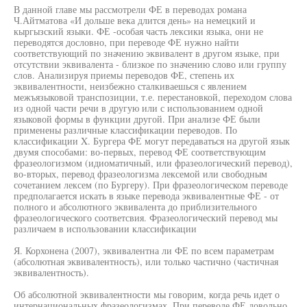
В данной главе мы рассмотрели ФЕ в переводах романа
Ч.Айтматова «И дольше века длится день» на немецкий и
кыргызский языки. ФЕ -особая часть лексики языка, они не
переводятся дословно, при переводе ФЕ нужно найти
соответствующий по значению эквивалент в другом языке, при
отсутствии эквивалента - близкое по значению слово или группу
слов. Анализируя приемы переводов ФЕ, степень их
эквивалентности, неизбежно сталкиваешься с явлением
межъязыковой транспозиции, т.е. перестановкой, переходом слова
из одной части речи в другую или с использованием одной
языковой формы в функции другой. При анализе ФЕ были
применены различные классификации переводов. По
классификации X. Бургера ФЕ могут передаваться на другой язык
двумя способами: во-первых, перевод ФЕ соответствующим
фразеологизмом (идиоматичный, или фразеологический перевод),
во-вторых, перевод фразеологизма лексемой или свободным
сочетанием лексем (по Бургеру). При фразеологическом переводе
предполагается искать в языке перевода эквивалентные ФЕ - от
полного и абсолютного эквивалента до приблизительного
фразеологического соответсвия. Фразеологический перевод мы
различаем в использовании классификации
Я. Корхонена (2007), эквивалентна ли ФЕ по всем параметрам
(абсолютная эквивалентность), или только частично (частичная
эквивалентность).
Об абсолютной эквивалентности мы говорим, когда речь идет о
интернациональных фразеологизмах. При переводе ФЕ довольно