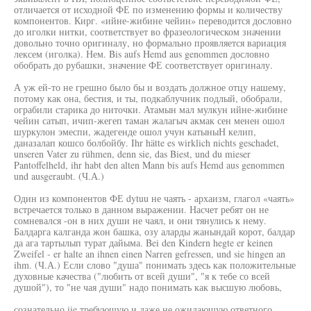
отличается от исходной ФЕ по изменению формы и количеству
компонентов. Кирг. «ийне-жибине чейин» переводится дословно
до иголки нитки, соответствует во фразеологическом значении
довольно точно оригиналу, но формально проявляется вариация
лексем (иголка). Нем. Bis aufs Hemd aus genommen дословно
обобрать до рубашки, значение ФЕ соответствует оригиналу.
А уж ей-то не грешно было бы и воздать должное отцу нашему,
потому как она, бестия, и ты, подкаблучник подлый, обобрали,
ограбили старика до ниточки. Атамын мал мулкун ийне-жибине
чейин сатып, ичип-жегеп таман жалагыч акмак сен менен ошол
шуркулон эмеспи, жадегенде ошол учун катыныН келип,
даназалап кошсо болбойбу. Ihr hätte es wirklich nichts geschadet,
unseren Vater zu rühmen, denn sie, das Biest, und du mieser
Pantoffelheld, ihr habt den alten Mann bis aufs Hemd aus genommen
und ausgeraubt. (Ч.А.)
Один из компонентов ФЕ dytuu не чаять - архаизм, глагол «чаять»
встречается только в данном выражении. Насчет ребят он не
сомневался -он в них души не чаял, и они тянулись к нему.
Балдарга калганда жон башка, озу аларды жанындай корот, балдар
да ага тартылып турат дайыма. Bei den Kindern hegte er keinen
Zweifel - er halte an ihnen einen Narren gefressen, und sie hingen an
ihm. (Ч.А.) Если слово "душа" понимать здесь как положительные
духовные качества ("любить от всей души", "я к тебе со всей
душой"), то "не чая души" надо понимать как высшую любовь,
сознательно iie требующую и даже не ожидающую ответного