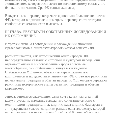
эквивалентом, которая отличается по компонентному составу, но
близка по значению. Ср. ФЕ жанын жеп атыр.
В кыргызском переводе встречается довольно большое количество
ФЕ, которым в оригинале и немецком переводе соответствуют
свободные сочетания слов и лексемы.
III ГЛАВА. РЕЗУЛЬТАТЫ СОБСТВЕННЫХ ИССЛЕДОВАНИЙ И
ИХ ОБСУЖДЕНИЕ
В третьей главе «О совпадении и расхождении значений
фразеологизмов в лингвокультурологическом аспекте» ФЕ
рассматриваются, как исторический опыт народов. ФЕ
непосредственно связаны с историей и культурой народа, они
отражают жизнь и мировоззрение народа во всём её
многообразии, они стабильны и живут в языке долго.
Стабильность ФЕ можно объяснить неразложимостью
компонентов и их целостным значением. ФЕ отражают различные
исчезнувшие традиции и обычаи народа. К ФЕ, которые отражают
различные исторические этапы развития, традиции и обычаи
кыргызского
этноса, относятся следующие: саны сууга кетти «арга тапнай
калуу» русск. не находить выхода, это сочетание связано с
охотничьими традициями; ак кирпик, кара кирпик, бастырып в
зн. «украшать» (слово «кирпик» раньше означало ленту, которой
украшали подол и рукава тулупа), сейчас ФЕ употребляется в