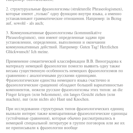
2. структуруальные фразеологизмы (strukturelle Phraseologismen),
которые имеют „только" одну функцию внутри языка, а именно
устанавливают грамматические отношения. Например: in Bezug
auf, sowohl - als auch;
3. Коммуникативные фразеологизмы (kommunikative
Phraseologismen), они имеют определенные задачи при
установлении, определении, выполнении и окончании
коммуникативных действий. Например: Guten Tag! Herzlichen
Glückwunsch! Ich meine.
Применение семантической классификации B.B. Виноградова к
материалу немецкой фразеологии помогло выявить одну также
весьма существенную особенность немецких фразеологизмов по
сравнению с аналогичными русскими единицами.
Фразеологические единства немецкого языка (частично и
фразеологические сращения) обладают большей вариативностью
компонентов, нежели русские фразеологизмы этих типов: an die
Finger kriegen (или bekommen), ein langes Gesicht ziehen (или
machen), nur (или nichts als) Haut und Knochen.
При исследовании структурных типов фразеологических единиц
вызвали интерес также компаративные фразеологические единицы
(устойчивые сравнения), которые обычно рассматривались в
немецкой специальной литературе в группе поговорок или же их
не приписывали к фразеологии вообще