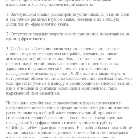
языкознании характерны следующие моменты:
1. Затянувшаяся стадия рассмотрения устойчивых сочетаний слов
в различных разделах науки о языке, неведение их в общую
дисциплину -фразеологию языка.
2. Отсутствие твердых теоретических принципов инвентаризации
единиц фразеологии.
3. Слабая разработка вопросов теории фразеологии, а также
полное отсутствие теоретических работ, изучающих новые
аспекты данной области языка. Факт, что разграничение
переменных и устойчивых словосочетаний немецкого языка
зародилось в грамматических, точнее, синтаксических
исследованиях немецких ученых 19-20 столетий закономерен и
исторически объясним. Анализ словосочетания неизбежно должен
был привести ученых к выводу о неоднородности словосочетаний,
как в отношении синтаксической связи компонентов, так и
выражаемой ими семантики.
По сей день устойчивые словосочетания фразеологического и
нефразеологического типа в трудах многих немецких лингвистов
рассматриваются в общей массе словосочетаний при анализе
синтаксиса и словообразования. Тем не менее, среди крупных
исследований по фразеологии следует упомянуть работу
Ф.Зейлера. «Немецкая фразеология». Его работа была попыткой не
только показать огромное фразеологическое богатство немецкого
языка, но и дать анализ структуры и семантики основных