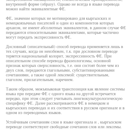
внутренней форме (образу). Однако не всегда в языке перевода
можно найти эквивалентные ФЕ.
ФЕ, значение которых не мотивировано для кыргызских и
немецкоязычных писателей и один из компонентов которых
архаизм, не имеют абсолютных эквивалентов, в данном случае ФЕ
передаются относительными эквивалентами, которые частично
могут передать экспрессивность ФЕ.
Дословный (описательный) способ перевода применяется лишь в
тех случаях, когда он неизбежен, т.к. при дословном переводе
теряется национальный колорит, экспрессивность ФЕ. При
описательном способе перевода фразеологизмы, основной
признак которых сверхсловность, т.е. они состоят более чем из
двух слов, передаются глагольными, субстантивированными
сочетаниями, а также одной лексемой: существительным,
глаголом, прилагательным, наречием.
Таким образом, межъязыковая транспозиция как явление системы
языка при передаче ФЕ с одного языка на другой встречается
нередко, при этом следует учитывать лингвокультурологическую
специфику ФЕ. Далее рассматриваются ФЕ в немецком и
кыргызских переводах и их соответствия в русском оригинале и в
одном из переводимых языков.
Устойчивым сочетаниям слои в языке оригинала и , кыргызском
переводе соответствуют свободные сочетания слов или лексемы.