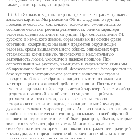
также для историков, этнографов.
В § 3.1 «Языковая картина мира на трех языках» рассматривается
языковая картина. Мы разделили ФЕ на следующие группы:
поведение человека, социальное положение, эмоциональное
состояние человека, речевая деятельность, оценка характера
человека, оценка явлений и ситуаций. При сопоставлении ФЕ
русского и немецкого языков, образованных на основе фразе
сочетаний, содержащих названия предметов окружающей
человека, среды выявляется много общих, одинаковых черт,
отражающих когнитивную, творческую и мыслительную
деятельность людей, уходящую в далекое прошлое. При
сопоставлении же русского, немецкого и кыргызского языка мы
обнаруживаем больше различий. Фразеологизмы формируются на
базе культурно-исторического развития конкретных стран и
народов, на базе своеобразного национального понимания и
категоризации окружающей действительности. Поэтому они
имеют и национальный, специфический характер. Уже сам отбор
предметов и явлений как образов, осуществляющийся на
протяжении многих веков, раскрывает разные стороны
исторического развития народа, его национальной культуры,
духовного склада и миросозерцания. Анализ показывает различия
в наборе фразеологических единиц, поскольку в своей образной
основе они отражают этнический быт, традиции, обычаи, которые
являются сугубо специфическими. Многие фразеологизмы
своеобразны и неповторимы, они являются отражением традиций
и культуры, дают представление об особенностях образа жизни
народа, богатой и неповторимой истории.