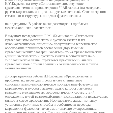
К.У.Кыдыева на тему «Сопоставительное изучение
фразеологизмов на произведениях Ч.Айтматова (на материале
русско-киргизских и киргизско-русских текстов). С точки зрения
семантики и структуры, он делит фразеологизмы
па подгруппы. В работе также рассмотрены проблемы
межязыковой эквивалентности.
В научном исследовании Г.Ж. Жамшитовой «Глагольные
фразеологизмы кыргызского и русского языков и их
лексикографическое описание» представлены теоретическое
обоснование принципов составления двухязычных
фразеологических словарей, характеристика фразеологических
единиц кыргызского и русского языков в сопоставительно-
типологическом плане, отражается практический анализ
фразеологизмов с точки зрения их эквивалентности и типов
эквивалентности.
Диссертационная работа И.Исабекова «Фразеологизмы и
проблемы их перевода» представляет специальное
сопоставительно-типологическое исследование фразеологии
кыргызского и русского языков, целью которого является
выявление межъязыковых фразеологических соответствий,
определение путей взаимодействия и взаимовлияния исследуемых
языков в сфере фразеологии. Исследователь делает попытку
установить различные способы и особенности перевода
кыргызских фразеологизмов эмоционально-экспрессивными
средствами русского языка. Такими способами передачи являются