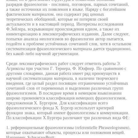
разрядов фразеологии - пословиц, поговорок, парных сочетаний,
а также источники их появления в языке. Наряду с богатейшим
фактическим материалом, она содержит ряд ценных
теоретических обобщений, которые не потеряли своей
актуальности и в настоящий период. Интересны исследования
Ф.Зейлера, вскрывающие происхождения идиом, а также их
инвентаризацию в лексикографических изданиях. Далее следуют,
попытки анализа неологизмов во фразеологии автор пытается,
подойти к проблеме устойчивых сочетаний слов, хотя в остальном
систематизация фразеологического материала дается традиционно,
без какой-либо научной аргументации.
Среди лексикографических работ следует отметить работы Э.
Агриколы при участии Г. Тернера, Ф. Юофнер. По сравнению с
другими словарями, данная работа имеет ряд преимуществ в
научной систематизации материала, в наличии творческого
введения, где целый раздел посвящен отграничению устойчивых
сочетаний слов от переменных и выделению различных групп
фразеологизмов. В последнее время в немецком языкознании
широко применяется классификация немецких фразеологизмов,
предложенная X. Бургером. Для классификации всего
фразеологического фонда X. Бургер использует критерий
функции знака, который имеют фразеологизмы в коммуникации.
По классификации Х.Бургера различают три различных вида ФЕ:
1. референциельные фразеологизмы (referentielle Phraseologismen),
которые охватыпают объекты, процессы или положения вещей.
Например: SchwarzesBrett;