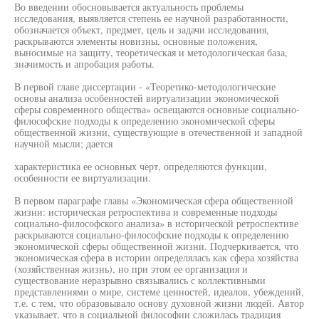
Во введении обосновывается актуальность проблемы
исследования, выявляется степень ее научной разработанности,
обозначается объект, предмет, цель и задачи исследования,
раскрываются элементы новизны, основные положения,
выносимые на защиту, теоретическая и методологическая база,
значимость и апробация работы.
В первой главе диссертации - «Теоретико-методологические
основы анализа особенностей виртуализации экономической
сферы современного общества» освещаются основные социально-
философские подходы к определению экономической сферы
общественной жизни, существующие в отечественной и западной
научной мысли; дается
характеристика ее основных черт, определяются функции,
особенности ее виртуализации.
В первом параграфе главы «Экономическая сфера общественной
жизни: историческая ретроспектива и современные подходы
социально-философского анализа» в исторической ретроспективе
раскрываются социально-философские подходы к определению
экономической сферы общественной жизни. Подчеркивается, что
экономическая сфера в истории определялась как сфера хозяйства
(хозяйственная жизнь), но при этом ее организация и
существование неразрывно связывались с коллективными
представлениями о мире, системе ценностей, идеалов, убеждений,
т.е. с тем, что образовывало основу духовной жизни людей. Автор
указывает, что в социальной философии сложилась традиция