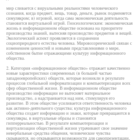
мир сливается с вируальными реальностями человеческого
сознания, когда предмет, вещь, товар, деньги, рынок подменяется
симулякром; в) игровой, когда сама экономическая деятельность
становится виртуальной игрой. Гносеологическим: экономическая
жизнь в информационном обществе основана на приоритете
производства знаний, вытесняя производство предметов и вещей.
Экологический аспект проявляется в сохранении
социоприродного естества человека. Мировоззренческий связан с
изменением ценностей и новыми представлениями о мире,
собственном бытие отражающими культуру информационного
общества.
2. Категория «информационное общество» отражает качественно
новые характеристики современных (в большей частью
западноевропейских) обществ, которые возникли в результате
процессов глобальной информатизации и компьютеризации всех
сфер общественной жизни. В информационном обществе
производство информации не вытесняет материальное
производство, а надстраивается над ним, стимулируя его
развитие. В этом обществе усиливается ответственность человека
как активно-деятельного существа; культура информационного
общества создает информацию и знаки, которые превращаются в
симулякры, в виртуальные образы и становятся
гипперреальностью. В результате компьютеризации и
виртуализации общественной жизни утрачивают свое значение
невербальные средства общения, человеческие чувства
скрываются, но открываются возможности для самопрезентации,