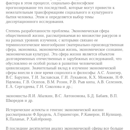
фактора в этом процессе, социально-философское
прогнозирование тех последствий, которые могут привести к
нежелательным трансформациям социального и культурного
бытия человека. Этим и определяется выбор темы
диссертационного исследования.
Степень разработанности проблемы. Экономическая сфера
общественной жизни, рассматриваемая во множестве ракурсов и
на разных уровнях изучения, с которыми связано ее
терминологическое многообразие (материально-производственная
сфера, экономика, экономическая жизнь, экономическое сознание,
экономическая культура). Эта сфера жизни является объектом
долговременных отечественных и зарубежных исследований, что
обусловлено ее особой ролью в развитии человеческой
цивилизации. Значительный вклад в изучение экономической
сферы внесли в свое время социолога и философы: A.C. Ахиезер,
B.C. Барулин, Т.И. Заславская, Г.И. Лукьянов, К.Х. Момжян, Н.Ф.
Наумова, Г.В. Осипов, В.М. Розин, Р.В. Рыв кипа, A.B. Селезнев,
Е.А. Сергодеева, Г.Н. Соколова и др.;
экономисты-JI.И. Абалкин, B.C. Автономова, Б.Д. Бабаев, В.П.
Шкоредов и др.
Исторические аспекты и генезис экономической жизни
рассматривали Ф.Бродель, А.Гершенгорн, Р.Камерон, И.Кулишер,
К.Паланьи, Р.Хайлбронер.
В последние десятилетия анализ экономической сферы все больше