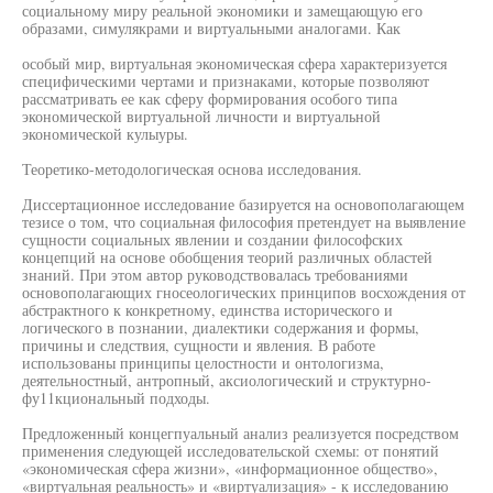
социальному миру реальной экономики и замещающую его
образами, симулякрами и виртуальными аналогами. Как
особый мир, виртуальная экономическая сфера характеризуется
специфическими чертами и признаками, которые позволяют
рассматривать ее как сферу формирования особого типа
экономической виртуальной личности и виртуальной
экономической кулыуры.
Теоретико-методологическая основа исследования.
Диссертационное исследование базируется на основополагающем
тезисе о том, что социальная философия претендует на выявление
сущности социальных явлении и создании философских
концепций на основе обобщения теорий различных областей
знаний. При этом автор руководствовалась требованиями
основополагающих гносеологических принципов восхождения от
абстрактного к конкретному, единства исторического и
логического в познании, диалектики содержания и формы,
причины и следствия, сущности и явления. В работе
использованы принципы целостности и онтологизма,
деятельностный, антропный, аксиологический и структурно-
фу11кциональный подходы.
Предложенный концегпуальный анализ реализуется посредством
применения следующей исследовательской схемы: от понятий
«экономическая сфера жизни», «информационное общество»,
«виртуальная реальность» и «виртуализация» - к исследованию