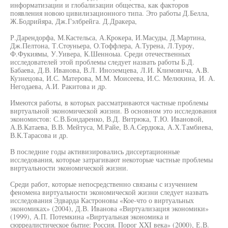
информатизации и глобализации общества, как факторов
появления новою цивилизационного типа. Это работы Д.Белла,
Ж.Бодрийяра, Дж.Гэлбрейга. Д.Дракера,
Р.Дарендорфа, М.Кастельса, А.Крокера, И.Масуды, Д.Мартина,
Дж.Пелтона, Т.Стоуньера, О.Тоффлера, А.Турена, Л.Туроу,
Ф.Фукиямы, У.Уивера, К.Шенноыа. Среди отечественных
исследователей этой проблемы следует назвать работы Б.Д.
Бабаева, Д.В. Иванова, В.Л. Иноземцева, Л.И. Климовича, A.B.
Кузнецова, И.С. Матерова, М.М. Моисеева, И.С. Мелюхина, И. А.
Негодаева, А.И. Ракитова и др.
Имеются работы, в которых рассматриваются частные проблемы
виртуальной экономической жизни. В основном это исследования
экономистов: С.В.Бондаренко, В.Д. Витрюка, Т.Ю. Ивановой,
А.В.Катаева, В.В. Мейтуса, М.Райе, В.А.Сердюка, А.Х.Тамбиева,
В.К.Тарасова и др.
В последние годы активизировались диссертационные
исследования, которые затрагивают некоторые частные проблемы
виртуальности экономической жизни.
Среди работ, которые непосредственно связаны с изучением
феномена виртуальности экономической жизни следует назвать
исследования Эдварда Кастроновы «Кое-что о виртуальных
экономиках» (2004), Д.В. Иванова «Виртуализация экономики»
(1999), А.П. Потемкина «Виртуальная экономика и
сюрреалистическое бытие: Россия. Порог XXI века» (2000), Е.В.