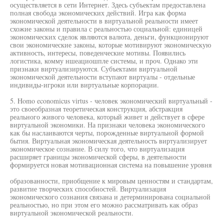
осуществляется в сети Интернет. Здесь субъектам предоставлена
полная свобода экономических действий. Игра как форма
экономической деятельности в виртуальной реальности имеет
схожие законы и правила с реальностью социальной: единицей
экономических сделок являются валюта, деньги, функционируют
свои экономические законы, которые мотивируют экономическую
активность, интересы, поведенческие мотивы. Появились
логистика, комму ншеациошпле системы, и проч. Однако эти
признаки виртуализируются. Субъектами виртуальной
экономической деятельности вступают виртуалы - отдельные
индивиды-игроки или виртуальные корпорации.
5. Homo economicus virtus - человек экономический виртуальный -
это своеобразная теоретическая конструкция, абстракция
реального живого человека, который живет и действует в сфере
виртуальной экономики. На признаки человека экономического
как бы наслаиваются черты, порожденные виртуальной формой
бытия. Виртуальная экономическая деятельность виртуализирует
экономическое сознание. В силу того, что виртуализация
расширяет границы экономической сферы, в деятельности
формируется новая мотивационная система на повышение уровня
образованности, приобщение к мировым ценностям и стандартам,
развитие творческих способностей. Виртуализация
экономического сознания связана и детерминирована социальной
реальностью, но при этом его можно рассматривать как образ
виртуальной экономической реальности.