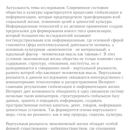
Актуальность темы исследования. Современное состояние
общества и культуры характеризуется процессами глобализации и
информатизации, которые предопределили трансформацию всей
социальной жизни, изменение целей и ценностей культуры.
Информационные технологий и их активное применение создали
предпосылки для формирования нового тшга цивилизации,
который большинство исследователей называют
постиндустриальным или информационным, где основной сферой
становится сфера интеллектуальной деятельности человека, а
основным культурным «компонентом - не материальный, а
идеальный фактор - человеческая мысль как таковая»1. В этих
условиях экономическая жизнь общества не только изменяет свое
содержание, структуру, отношения, институты, но и
разворачивается в совершенно иной - виртуальной реальности,
развито которой обуславливает человеческая мысль. Виртуальная
реальность в данном исследовании связывается непосредственно с
компьютерными технологиями и распространением Интернет -
главными результатами глобализации и информатизации жизни.
Интернет дает возможность объединить в одну связанную систему
несколько тысяч компьютеров, структурировать глобальную базу
данных, хранить и передавать информацию, создавать
пространственные потоки капитала, денег, товаров, информации,
ценностных установок. Так формируется основа виртуального
мира, столь же реального, как и мир природы, социума, культуры.
Виртуальная реальность экономической жизни обладает особой
формой существования - киберпространством, где отношения