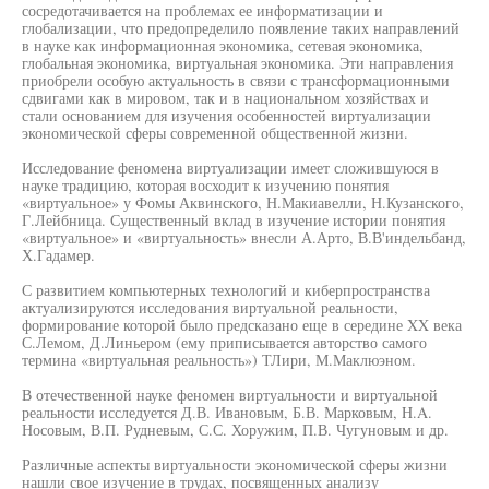
сосредотачивается на проблемах ее информатизации и
глобализации, что предопределило появление таких направлений
в науке как информационная экономика, сетевая экономика,
глобальная экономика, виртуальная экономика. Эти направления
приобрели особую актуальность в связи с трансформационными
сдвигами как в мировом, так и в национальном хозяйствах и
стали основанием для изучения особенностей виртуализации
экономической сферы современной общественной жизни.
Исследование феномена виртуализации имеет сложившуюся в
науке традицию, которая восходит к изучению понятия
«виртуальное» у Фомы Аквинского, Н.Макиавелли, Н.Кузанского,
Г.Лейбница. Существенный вклад в изучение истории понятия
«виртуальное» и «виртуальность» внесли А.Арто, В.В'индельбанд,
Х.Гадамер.
С развитием компьютерных технологий и киберпространства
актуализируются исследования виртуальной реальности,
формирование которой было предсказано еще в середине XX века
С.Лемом, Д.Линьером (ему приписывается авторство самого
термина «виртуальная реальность») ТЛири, М.Маклюэном.
В отечественной науке феномен виртуальности и виртуальной
реальности исследуется Д.В. Ивановым, Б.В. Марковым, H.A.
Носовым, В.П. Рудневым, С.С. Хоружим, П.В. Чугуновым и др.
Различные аспекты виртуальности экономической сферы жизни
нашли свое изучение в трудах, посвященных анализу