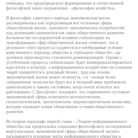
очевидна, что предопределило формирование в отечественной
философской науке направления - «философия хозяйства».
В философии советского периода экономическая жизнь
рассматривалась как определяющая все остальные сферы
общественной жизни, приоритет экономических потребностей
над духовными оценивался как закон общественного развития.
Большинство исследователей влияния глобализации на
трансформацию сфер общественной жизни отмечают, что в
результате этого процесса создаются все необходимые условия
качественного перехода общества в глобальное общество, где
духовное производстоо становится доминирующим. Однако с
углублением процесса глобализации будет коммерциализироваться
идеология и культура, а информационное воздействие на сознание
людей превратится в доходный бизнес; труд как основа
экономической жизни может исчезнуть, т.к. «новые более
совершенные технологии будут все в большей мере приближать
цивилизацию к такому состоянию, когда почти исчезнут все
работающие».2 Диссертант указывает, что современное состояние
экономической сферы отличается онтологическим,
гносеологическим, экологическим, мировоззренческим аспектами,
которые отражают новые объективные условия общественного
развития.
Во втором параграфе первой главы - «Теория информационного
общества как предпосылка социально-философского исследования
виртуализации экономической сферы общественной жизни»
раскрываются основные черты информационного общества и