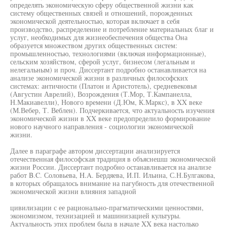
определять экономическую сферу общественной жизни как
систему общественных связей и отношений, порожденных
экономической деятельностью, которая включает в себя
производство, распределение и потребление материальных благ и
услуг, необходимых для жизнеобеспечения общества Она
образуется множеством других общественных систем:
промышленностью, технологиями (включая информационные),
сельским хозяйством, сферой услуг, бизнесом (легальным и
нелегальным) и проч. Диссертант подробно останавливается на
анализе экономической жизни в различных философских
системах: античности (Платон и Аристотель), средневековья
(Августин Аврелий), Возрождения (Т.Мор, Т.Кампанелла,
Н.Макиавелли), Нового времени (Д.Юм, К.Маркс), в XX веке
(М.Вебер, Т. Веблен). Подчеркивается, что актуальность изучения
экономической жизни в XX веке предопределило формирование
нового научного направления - социологии экономической
жизни.
Далее в параграфе автором диссертации анализируется
отечественная философская традиция в объяснешш экономической
жизни России. Диссертант подробно останавливается на анализе
работ B.C. Соловьева, H.A. Бердяева, И.П. Ильина, С.Н.Булгакова,
в которых обращалось внимание на пагубность для отечественной
экономической жизни влияния западной
цивилизации с ее рационально-прагматическими ценностями,
экономизмом, технизацией и машинизацией культуры.
Актуальность этих проблем была в начале XX века настолько