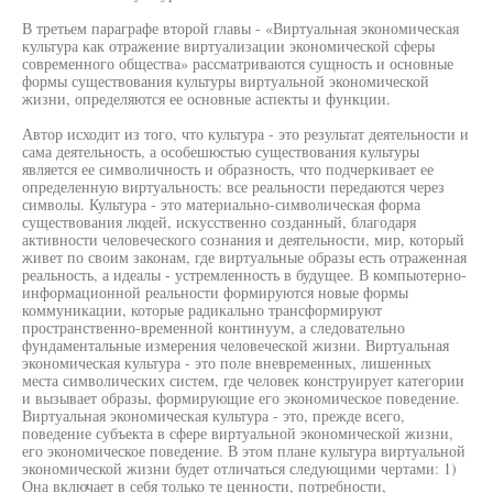
В третьем параграфе второй главы - «Виртуальная экономическая
культура как отражение виртуализации экономической сферы
современного общества» рассматриваются сущность и основные
формы существования культуры виртуальной экономической
жизни, определяются ее основные аспекты и функции.
Автор исходит из того, что культура - это результат деятельности и
сама деятельность, а особешюстью существования культуры
является ее символичность и образность, что подчеркивает ее
определенную виртуальность: все реальности передаются через
символы. Культура - это материально-символическая форма
существования людей, искусственно созданный, благодаря
активности человеческого сознания и деятельности, мир, который
живет по своим законам, где виртуальные образы есть отраженная
реальность, а идеалы - устремленность в будущее. В компыотерно-
информационной реальности формируются новые формы
коммуникации, которые радикально трансформируют
пространственно-временной континуум, а следовательно
фундаментальные измерения человеческой жизни. Виртуальная
экономическая культура - это поле вневременных, лишенных
места символических систем, где человек конструирует категории
и вызывает образы, формирующие его экономическое поведение.
Виртуальная экономическая культура - это, прежде всего,
поведение субъекта в сфере виртуальной экономической жизни,
его экономическое поведение. В этом плане культура виртуальной
экономической жизни будет отличаться следующими чертами: 1)
Она включает в себя только те ценности, потребности,