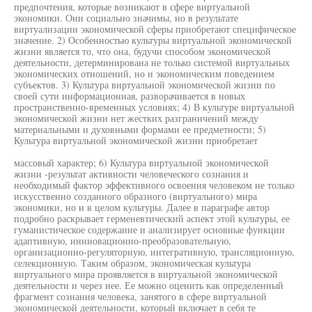
предпочтения, которые возникают в сфере виртуальной
экономики. Они социально значимы, но в результате
виртуализации экономической сферы приобретают специфическое
значение. 2) Особенностью культуры виртуальной экономической
жизни является то, что она, будучи способом экономической
деятельности, детерминирована не только системой виртуальных
экономических отношений, но и экономическим поведением
субъектов. 3) Культура виртуальной экономической жизни по
своей сути информационная, разворачивается в новых
пространственно-временных условиях; 4) В культуре виртуальной
экономической жизни нет жестких разграничений между
материальными и духовными формами ее предметности; 5)
Культура виртуальной экономической жизни приобретает
массовый характер; 6) Культура виртуальной экономической
жизни -результат активности человеческого сознания и
необходимый фактор эффективного освоения человеком не только
искусственно созданного образного (виртуального) мира
экономики, но и в целом культуры. Далее в параграфе автор
подробно раскрывает герменевтический аспект этой культуры, ее
гуманистическое содержание и анализирует основные функции
адаптивную, иннновационно-преобразовательную,
организационно-регуляторную, интегративную, трансляционную,
селекционную. Таким образом, экономическая культура
виртуального мира проявляется в виртуальной экономической
деятельности и через нее. Ее можно оценить как определенный
фрагмент сознания человека, занятого в сфере виртуальной
экономической деятельности, который включает в себя те