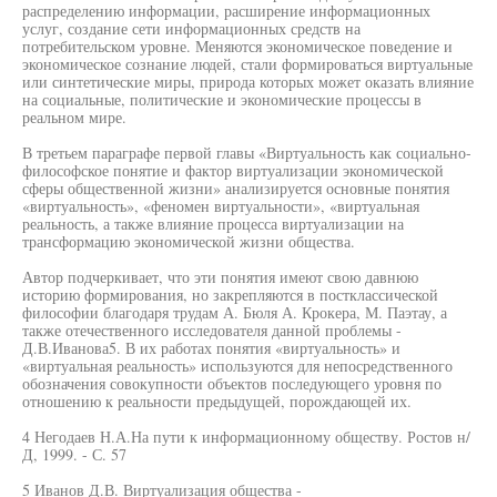
распределению информации, расширение информационных
услуг, создание сети информационных средств на
потребительском уровне. Меняются экономическое поведение и
экономическое сознание людей, стали формироваться виртуальные
или синтетические миры, природа которых может оказать влияние
на социальные, политические и экономические процессы в
реальном мире.
В третьем параграфе первой главы «Виртуальность как социально-
философское понятие и фактор виртуализации экономической
сферы общественной жизни» анализируется основные понятия
«виртуальность», «феномен виртуальности», «виртуальная
реальность, а также влияние процесса виртуализации на
трансформацию экономической жизни общества.
Автор подчеркивает, что эти понятия имеют свою давнюю
историю формирования, но закрепляются в постклассической
философии благодаря трудам А. Бюля А. Крокера, М. Паэтау, а
также отечественного исследователя данной проблемы -
Д.В.Иванова5. В их работах понятия «виртуальность» и
«виртуальная реальность» используются для непосредственного
обозначения совокупности объектов последующего уровня по
отношению к реальности предыдущей, порождающей их.
4 Негодаев Н.А.На пути к информационному обществу. Ростов н/
Д, 1999. - С. 57
5 Иванов Д.В. Виртуализация общества -