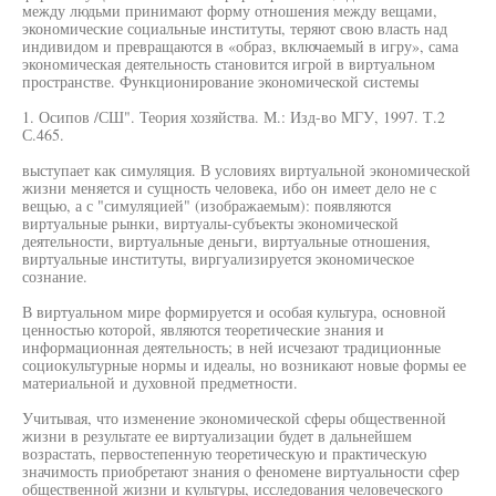
между людьми принимают форму отношения между вещами,
экономические социальные институты, теряют свою власть над
индивидом и превращаются в «образ, включаемый в игру», сама
экономическая деятельность становится игрой в виртуальном
пространстве. Функционирование экономической системы
1. Осипов /СШ". Теория хозяйства. М.: Изд-во МГУ, 1997. Т.2
С.465.
выступает как симуляция. В условиях виртуальной экономической
жизни меняется и сущность человека, ибо он имеет дело не с
вещью, а с "симуляцией" (изображаемым): появляются
виртуальные рынки, виртуалы-субъекты экономической
деятельности, виртуальные деньги, виртуальные отношения,
виртуальные институты, виргуализируется экономическое
сознание.
В виртуальном мире формируется и особая культура, основной
ценностью которой, являются теоретические знания и
информационная деятельность; в ней исчезают традиционные
социокультурные нормы и идеалы, но возникают новые формы ее
материальной и духовной предметности.
Учитывая, что изменение экономической сферы общественной
жизни в результате ее виртуализации будет в дальнейшем
возрастать, первостепенную теоретическую и практическую
значимость приобретают знания о феномене виртуальности сфер
общественной жизни и культуры, исследования человеческого