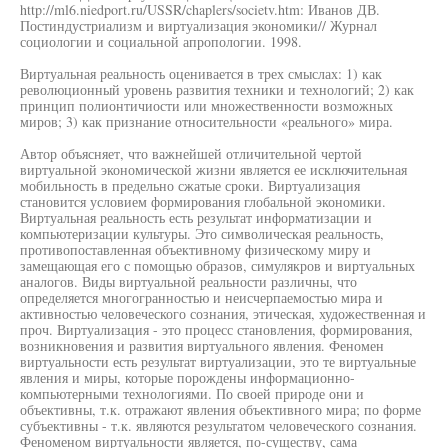
http://ml6.niedport.ru/USSR/chaplers/societv.htm: Иванов ДВ.
Постиндустриализм и виртуализация экономики// Журнал
социологии и социальной апропологии. 1998.
Виртуальная реальность оценивается в трех смыслах: 1) как
революционный уровень развития техники и технологий; 2) как
принцип полионтичиости или множественности возможных
миров; 3) как признание относительности «реального» мира.
Автор объясняет, что важнейшей отличительной чертой
виртуальной экономической жизни является ее исключительная
мобильность в предельно сжатые сроки. Виртуализация
становится условием формирования глобальной экономики.
Виртуальная реальность есть результат информатизации и
компьютеризации культуры. Это символическая реальность,
противопоставленная объективному физическому миру и
замещающая его с помощью образов, симулякров и виртуальных
аналогов. Виды виртуальной реальности различны, что
определяется многогранностью и неисчерпаемостью мира и
активностью человеческого сознания, этическая, художественная и
проч. Виртуализация - это процесс становления, формирования,
возникновения и развития виртуального явления. Феномен
виртуальности есть результат виртуализации, это те виртуальные
явления и миры, которые порождены информационно-
компьютерными технологиями. По своей природе они и
объективны, т.к. отражают явления объективного мира; по форме
субъективны - т.к. являются результатом человеческого сознания.
Феноменом виртуальности является, по-существу, сама