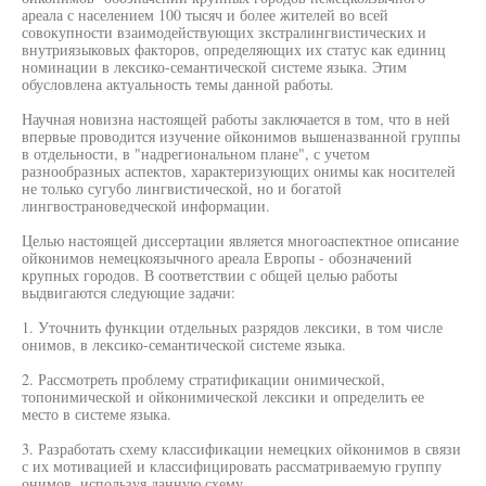
ареала с населением 100 тысяч и более жителей во всей
совокупности взаимодействующих зкстралингвистических и
внутриязыковых факторов, определяющих их статус как единиц
номинации в лексико-семантической системе языка. Этим
обусловлена актуальность темы данной работы.
Научная новизна настоящей работы заключается в том, что в ней
впервые проводится изучение ойконимов вышеназванной группы
в отдельности, в "надрегиональном плане", с учетом
разнообразных аспектов, характеризующих онимы как носителей
не только сугубо лингвистической, но и богатой
лингвострановедческой информации.
Целью настоящей диссертации является многоаспектное описание
ойконимов немецкоязычного ареала Европы - обозначений
крупных городов. В соответствии с общей целью работы
выдвигаются следующие задачи:
1. Уточнить функции отдельных разрядов лексики, в том числе
онимов, в лексико-семантической системе языка.
2. Рассмотреть проблему стратификации онимической,
топонимической и ойконимической лексики и определить ее
место в системе языка.
3. Разработать схему классификации немецких ойконимов в связи
с их мотивацией и классифицировать рассматриваемую группу
онимов, используя данную схему.