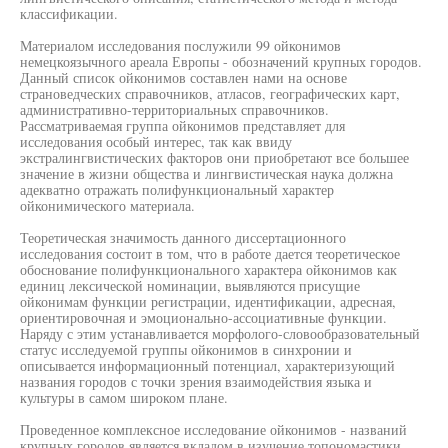
классификации.
Материалом исследования послужили 99 ойконимов
немецкоязычного ареала Европы - обозначений крупных городов.
Данный список ойконимов составлен нами на основе
страноведческих справочников, атласов, географических карт,
административно-территориальных справочников.
Рассматриваемая группа ойконимов представляет для
исследования особый интерес, так как ввиду
экстралингвистических факторов они приобретают все большее
значение в жизни общества и лингвистическая наука должна
адекватно отражать полифункциональный характер
ойконимического материала.
Теоретическая значимость данного диссертационного
исследования состоит в том, что в работе дается теоретическое
обоснование полифункционального характера ойконимов как
единиц лексической номинации, выявляются присущие
ойконимам функции регистрации, идентификации, адресная,
ориентировочная и эмоционально-ассоциативные функции.
Наряду с этим устанавливается морфолого-словообразовательный
статус исследуемой группы ойконимов в синхронии и
описывается информационный потенциал, характеризующий
названия городов с точки зрения взаимодействия языка и
культуры в самом широком плане.
Проведенное комплексное исследование ойконимов - названий
крупных городов является вкладом в изучение топономастики