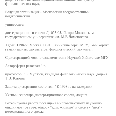
филологических наук,
Ведущая организация - Московский государственный
педагогический
университет
диссертационного сонета Д- 053.05.15. при Московском
государственном университете им. М.В.Ломоносова.
Адрес: 119899, Москва, ГСП, Ленинские горы, МГУ, 1-ый корпус
гуманитарных факультетов, филологический факультет.
С диссертацией можно ознакомиться в Научной библиотеке МГУ.
Автореферат разослан " г.
профессор Р.З. Мурясов, кандидат филологических наук, доцент
Т.В. Клюева
Защита диссертации состоится " £-1998 г. на заседании
Ученый секретарь диссертационного совета, доцент
Реферируемая работа посвящена многоаспектному изучению
ойконимов (от греч. ойкос - "дом, жилище" и онома - "имя")
немецкоязычного ареала.