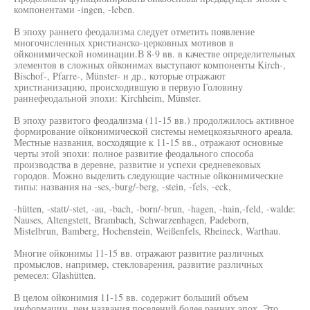
компонентами -ingen, -leben.
В эпоху раннего феодализма следует отметить появление
многочисленных христианско-церковных мотивов в
ойконимической номинации.В 8-9 вв. в качестве определительных
элементов в сложных ойконимах выступают компоненты Kirch-,
Bischof-, Pfarre-, Münster- и др., которые отражают
христианизацию, происходившую в первую Головину
раннефеодальной эпохи: Kirchheim, Münster.
В эпоху развитого феодализма (11-15 вв.) продолжилось активное
формирование ойконимической системы немецкоязычного ареала.
Местные названия, восходящие к 11-15 вв., отражают основные
черты этой эпохи: полное развитие феодального способа
производства в деревне, развитие и успехи средневековых
городов. Можно выделить следующие частные ойконимические
типы: названия на -ses,-burg/-berg, -stein, -fels, -eck,
-hütten, -statt/-stet, -au, -bach, -born/-brun, -hagen, -hain,-feld, -walde:
Nauses, Altengstett, Brambach, Schwarzenhagen, Padeborn,
Mistelbrun, Bamberg, Hochenstein, Weißenfels, Rheineck, Warthau.
Многие ойконимы 11-15 вв. отражают развитие различных
промыслов, например, стекловарения, развитие различных
ремесел: Glashütten.
В целом ойконимия 11-15 вв. содержит больший объем
информации, чем названия поселений более ранних эпох. Это