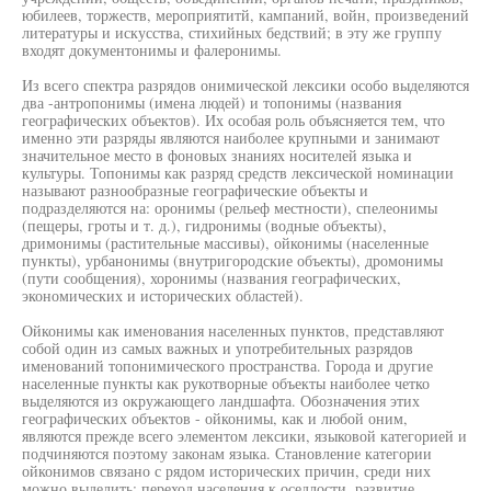
юбилеев, торжеств, мероприятитй, кампаний, войн, произведений
литературы и искусства, стихийных бедствий; в эту же группу
входят документонимы и фалеронимы.
Из всего спектра разрядов онимической лексики особо выделяются
два -антропонимы (имена людей) и топонимы (названия
географических объектов). Их особая роль объясняется тем, что
именно эти разряды являются наиболее крупными и занимают
значительное место в фоновых знаниях носителей языка и
культуры. Топонимы как разряд средств лексической номинации
называют разнообразные географические объекты и
подразделяются на: оронимы (рельеф местности), спелеонимы
(пещеры, гроты и т. д.), гидронимы (водные объекты),
дримонимы (растительные массивы), ойконимы (населенные
пункты), урбанонимы (внутригородские объекты), дромонимы
(пути сообщения), хоронимы (названия географических,
экономических и исторических областей).
Ойконимы как именования населенных пунктов, представляют
собой один из самых важных и употребительных разрядов
именований топонимического пространства. Города и другие
населенные пункты как рукотворные объекты наиболее четко
выделяются из окружающего ландшафта. Обозначения этих
географических объектов - ойконимы, как и любой оним,
являются прежде всего элементом лексики, языковой категорией и
подчиняются поэтому законам языка. Становление категории
ойконимов связано с рядом исторических причин, среди них
можно выделить: переход населения к оседлости, развитие