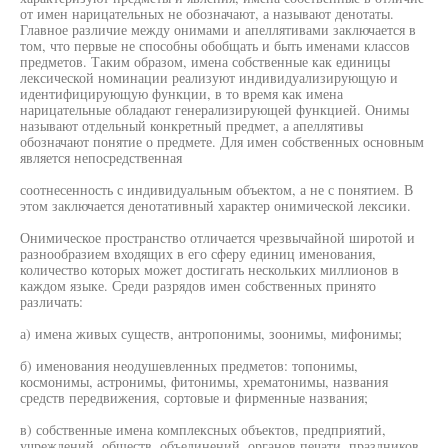
от имен нарицательных не обозначают, а называют денотаты.
Главное различие между онимами и апеллятивами заключается в
том, что первые не способны обобщать и быть именами классов
предметов. Таким образом, имена собственные как единицы
лексической номинации реализуют индивидуализирующую и
идентифицирующую функции, в то время как имена
нарицательные обладают генерализирующей функцией. Онимы
называют отдельный конкретный предмет, а апеллятивы
обозначают понятие о предмете. Для имен собственных основным
является непосредственная
соотнесенность с индивидуальным объектом, а не с понятием. В
этом заключается денотативный характер онимической лексики.
Онимическое пространство отличается чрезвычайной широтой и
разнообразием входящих в его сферу единиц именования,
количество которых может достигать нескольких миллионов в
каждом языке. Среди разрядов имен собственных принято
различать:
а) имена живых существ, антропонимы, зоонимы, мифонимы;
б) именования неодушевленных предметов: топонимы,
космонимы, астронимы, фитонимы, хрематонимы, названия
средств передвижения, сортовые и фирменные названия;
в) собственные имена комплексных объектов, предприятий,
учреждений, обществ, объединений, органов печати, праздников,