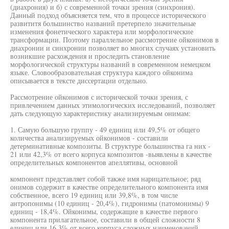
(диахрония) и б) с современной точки зрения (синхрония).
Данный подход объясняется тем, что в процессе исторического
развититя большинство названий претерпело значительные
изменения фонетического характера или морфологические
трансформации. Поэтому параллельное рассмотрение ойконимов в
диахронии и синхронии позволяет во многих случаях установить
возникшие расхождения и проследить становление
морфологической структуры названий в современном немецком
языке. Словообразовательная структура каждого ойконима
описывается в тексте диссертации отдельно.
Рассмотрение ойконимов с исторической точки зрения, с
привлечением данных этимологических исследований, позволяет
дать следующую характеристику анализируемым онимам:
1. Самую большую группу - 49 единиц или 49,5% от общего
количества анализируемых ойконимов - составили
детерминативные композиты. В структуре большинства га них -
21 или 42,3% от всего корпуса композитов -выявлены в качестве
определительных компонентов апеллятивы, основной
компонент представляет собой также имя нарицательное; ряд
онимов содержит в качестве определительного компонента имя
собственное, всего 19 единиц или 39,8%, в том числе
антропонимы (10 единиц - 20,4%), гидронимы (патомонимы) 9
единиц - 18,4%. Ойконимы, содержащие в качестве первого
компонента прилагательное, составили в общей сложности 8
единиц или 16,3% от всего корпуса сложных наименований.