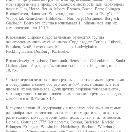
мотивированные в прошлом рельефом местности или характером
почвы: Ulm, Herne, Berlin, Moers, Bremen, Bozen, Bern; Solingen.
Bremerhaven, Hannover. Würzburg (здесь в значении "Berg"),
Wuppertal, Remscheid, Hildesheim, Nürnberg, Dortmund, Bergisch
Gladbach. Всего эта группа насчитывает 18 ойконимов или их
компонентов или 12,1%.
К довольно широко представленным относится группа
деантропонимических ойконимов. Сюда входят: Cottbus, Lübeck,
Potsdam, Neuß, Leverkusen; Mannheim, Ludwighafen.
Recklinghausen. Duisburg, Karlsruhe.
Braunschweig. Augsburg. Darmstadt, Remscheid. Gelsenkirchen. Sankt
Gallen. Данный разряд ойконимов составляют 16 единиц или
10,7%.
Четыре перечисленных выше группы являются самыми крупными
и объединяют в своем составе почти 60% всех названий, в том
числе и их компонентов. Доля других разрядов топоэлементов,
мотивировавших возникновение именований крупных городов,
колеблется от 0,7% до 8,1%.
К группе названий, содержащих в прошлом обозначения самых
разнообразных элементов растительного мира, в т. ч. покрытые
растительностью территории (леса, поля, луга и т. д.) относятся:
Leipzig, Göttingen (775 Hetincheim), Dessau, Bielefeld. Krefeld.
Erlangen. Erlangen. Wiesbaden. Heidelberg. Bochum. Würzburg.
Winterthur (Vitudurum < двн. vitu "лес" (В. Штурмфельс)). Всего