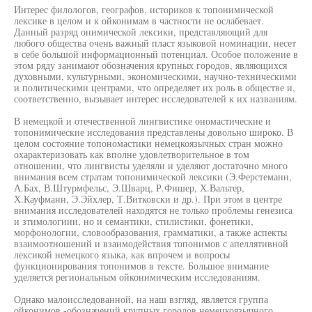
Интерес филологов, географов, историков к топонимической
лексике в целом и к ойконимам в частности не ослабевает.
Данный разряд онимической лексики, представляющий для
любого общества очень важный пласт языковой номинации, несет
в себе большой информационный потенциал. Особое положение в
этом ряду занимают обозначения крупных городов, являющихся
духовными, культурными, экономическими, научно-техническими
и политическими центрами, что определяет их роль в обществе и,
соответственно, вызывает интерес исследователей к их названиям.
В немецкой и отечественной лингвистике ономастические и
топонимические исследования представлены довольно широко. В
целом состояние топономастики немецкоязычных стран можно
охарактеризовать как вполне удовлетворительное в том
отношении, что лингвисты уделяли и уделяют достаточно много
внимания всем стратам топонимической лексики (Э.Ферстеманн,
А.Бах, В.Штурмфельс, Э.Шварц, Р.Фишер, Х.Вальтер,
Х.Кауфманн, Э.Эйхлер, Т.Витковски и др.). При этом в центре
внимания исследователей находятся не только проблемы генезиса
и зтимологиии, но и семантики, стилистики, фонетики,
морфонологии, словообразования, грамматики, а также аспекты
взаимоотношений и взаимодействия топонимов с апеллятивной
лексикой немецкого языка, как впрочем и вопросы
функционирования топонимов в тексте. Большое внимание
уделяется региональным ойконимическим исследованиям.
Однако малоисследованной, на наш взгляд, является группа
ойконимов -обозначений крупных городов немецкоязычного