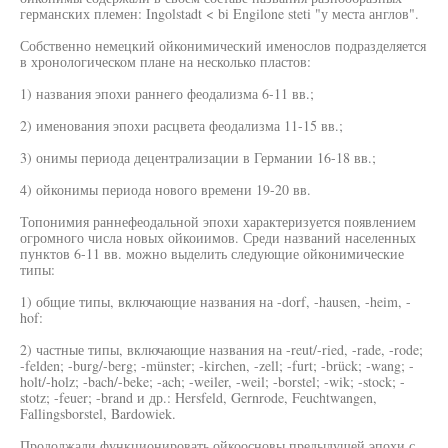
германских племен: Ingolstadt < bi Engilone steti "у места англов".
Собственно немецкий ойконимический именослов подразделяется
в хронологическом плане на несколько пластов:
1) названия эпохи раннего феодализма 6-11 вв.;
2) именования эпохи расцвета феодализма 11-15 вв.;
3) онимы периода децентрализации в Германии 16-18 вв.;
4) ойконимы периода нового времени 19-20 вв.
Топонимия раннефеодальной эпохи характеризуется появлением
огромного числа новых ойкоиимов. Среди названий населенных
пунктов 6-11 вв. можно выделить следующие ойконимические
типы:
1) общие типы, включающие названия на -dorf, -hausen, -heim, -
hof:
2) частные типы, включающие названия на -reut/-ried, -rade, -rode;
-felden; -burg/-berg; -münster; -kirchen, -zell; -furt; -brück; -wang; -
holt/-holz; -bach/-beke; -ach; -weiler, -weil; -borstel; -wik; -stock; -
stotz; -feuer; -brand и др.: Hersfeld, Gernrode, Feuchtwangen,
Fallingsborstel, Bardowiek.
Продолжали функционировать ойкоосновы предыдущей эпохи с