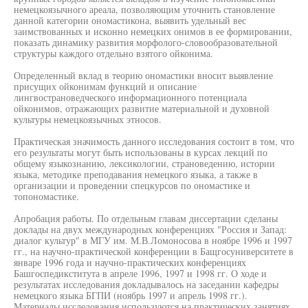
немецкоязычного ареала, позволяющим уточнить становление
данной категории ономастикона, выявить удельный вес
заимствованных и исконно немецких онимов в ее формировании,
показать динамику развития морфолого-словообразовательной
структуры каждого отдельно взятого ойконима.
Определенный вклад в теорию ономастики вносит выявление
присущих ойконимам функций и описание
лингвострановедческого информационного потенциала
ойконимов, отражающих развитие материальной и духовной
культуры немецкоязычных этносов.
Практическая значимость данного исследования состоит в том, что
его результаты могут быть использованы в курсах лекций по
общему языкознанию, лексикологии, страноведению, истории
языка, методике преподавания немецкого языка, а также в
организации и проведении спецкурсов по ономастике и
топономастике.
Апробация работы. По отдельным главам диссертации сделаны
доклады на двух международных конференциях "Россия и Запад:
диалог культур" в МГУ им. М.В.Ломоносова в ноябре 1996 и 1997
гг., на научно-практической конференции в Бащгосуниверситете в
январе 1996 года и научно-практических конференциях
Башгоспедикститута в апреле 1996, 1997 и 1998 гг. О ходе и
результатах исследования докладывалось на заседании кафедры
немецкого языка БГПИ (ноябрь 1997 и апрель 1998 гг.).
Материалы исследования используются на практических занятиях