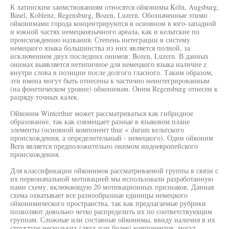
К латинским заимствованиям относятся ойконимы Köln, Augsburg,
Basel, Koblenz, Regensburg, Bozen, Luzern. Обозначенные этими
ойконимами города концентрируются в основном в юго-западной
и южной частях немецкоязычного ареала, как и кельтские по
происхождению названия. Степень интеграции в систему
немецкого языка большинства из них является полной, за
исключением двух последних онимов: Bozen, Luzern. В данных
онимах выявляется нетипичное для немецкого языка наличие z
внутри слова в позиции после долгого гласного. Таким образом,
эти имена могут быть отнесены к частично неинтегрированным
(на фонетическом уровне) ойконнмам. Оним Regensburg отнесен к
разряду точных калек.
Ойконим Winterthur может рассматриваться как гибридное
образование, так как совмещает разные в языковом плане
элементы (основной компонент thur < durum кельтского
происхождения, а определительный - немецкого). Один ойконим
Bern является предположительно онимом индоевропейского
происхождения.
Для классификации ойконимов рассматриваемой группы в связи с
их первоначальной мотивацией мы использовали разработанную
нами схему, включающую 20 мотивационных признаков. Данная
схема охватывает все разнообразные единицы немецкого
ойконимического пространства, так как предлагаемые рубрики
позволяют довольно четко распределить их по соответствующим
группам. Сложные или составные ойконимы, ввиду наличия в их
структуре нескольких (двух или более) компонентов, могут