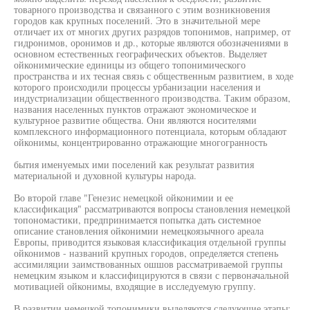
товарного производства и связанного с этим возникновения
городов как крупных поселений. Это в значительной мере
отличает их от многих других разрядов топонимов, например, от
гидронимов, оронимов и др., которые являются обозначениями в
основном естественных географических объектов. Выделяет
ойконимические единицы из общего топонимического
пространства и их тесная связь с общественным развитием, в ходе
которого происходили процессы урбанизации населения и
индустриализации общественного производства. Таким образом,
названия населенных пунктов отражают экономическое и
культурное развитие общества. Они являются носителями
комплексного информационного потенциала, которым обладают
ойконимы, концентрированно отражающие многогранность
бытия именуемых ими поселений как результат развития
материальной и духовной культуры народа.
Во второй главе "Генезис немецкой ойконимии и ее
классификация" рассматриваются вопросы становления немецкой
топономастики, предпринимается попытка дать системное
описание становления ойконимии немецкоязычного ареала
Европы, приводится языковая классификация отдельной группы
ойконимов - названий крупных городов, определяется степень
ассимиляции заимствованных ошшов рассматриваемой группы
немецким языком и классифицируются в связи с первоначальной
мотивацией ойконимы, входящие в исследуемую группу.
В развитии немецкой топонимики выделяются следующие этапы: