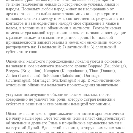
течение тысячелетий менялись исторические условия, языки и
народы. Поскольку любой народ живет не изолированно от
других этносов, то наблюдаются экономические, культурные и
языковые контакты между ними, соответственно, результаты этих
контактов и взаимодействие находят свое отражение в языке в
целом, в топонимии и ойконимии в частности. Географическая
номенклатура каждой территории включает названия, восходящие
к разным языкам и созданные в разное время. По языковой
принадлежности заимствования в немецкой ойконимии можно
распределить на: 1) кельтский; 2) латинский и 3) славянский
субстратные слои.
Ойконимы кельтского происхождения локализуются в основном
на западе и юге немецкого языкового ареала: Boppard (Baudobriga),
Bregenz (Brigantion), Kempten (Kampodunum), Thun (Dunum),
Zarten (Tarodunum), Solothum (Salodurum), Dormagen
(Durnomagus), Marmagen (Markomagus) и др. В количественном
отношении ойконимы кельтского происхождения значительно
уступают последующим ойконимическим пластам, но это
совершенно не умаляет той роли, которую сыграл кельтский
субстрат в развитии и становлении немецкой топонимии.
Ойконимы латинского происхождения относятся хронологически
к началу нашей эры. Этот топонимический пласт свидетельствует
об экспансии древнего Рима в прирейнские германские земли и
на верхний Дунай. Вдоль этой границы, которую римлянам так и
не удалось нарушить несмотря на многочисленные попытки, ими