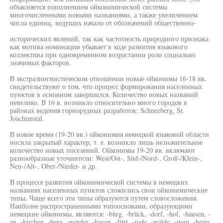
объясняется пополнением ойконимической системы
многочисленными новыми названиями, а также увеличением
числа единиц, ведущих начало от обозначений общественно-
исторических явлений, так как частотность природного признака
как мотива номинации убывает в ходе развития языкового
коллектива при одновременном возрастании роли социально
значимых факторов.
В экстралингвистическом отношении новые ойконимы 16-18 вв.
свидетельствуют о том, что процесс формирования населенных
пунктов в основном завершился. Количество новых названий
невелико. В 16 в. возникло относительно много городов в
районах ведения горнорудных разработок: Schneeberg, St.
Joachimstal.
В новое время (19-20 вв.) ойконимия немецкой языковой области
носила закрытый характер, т. е. возникло лишь незначительное
количество новых поселений. Ойконимы 19-20 вв. включают
разнообразные уточнители: West/Ost-, Süd-/Nord-, Groß-/Klein-,
Neu-/Alt-, Ober-/Nieder- и др.
В процессе развития ойконимической системы в немецких
названиях населенных пунктов сложились свои ойконимические
типы. Чаще всего эти типы образуются путем словосложения.
Наиболее распространенными топоосновами, образующими
немецкие ойконимы, являются: -bürg, -brück, -dorf, -hof, -hausen, -
au, -kirchen, -berg, -werder, -haven, -fürt, -rode, -walde, -stein, -heim,