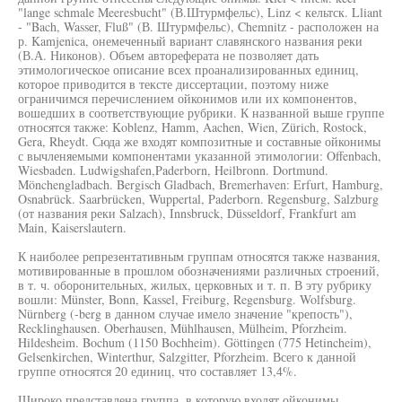
"lange schmale Meeresbucht" (В.Штурмфельс), Linz < кельтск. Lliant
- "Bach, Wasser, Fluß" (В. Штурмфельс), Chemnitz - расположен на
р. Kamjenica, онемеченный вариант славянского названия реки
(В.А. Никонов). Объем автореферата не позволяет дать
этимологическое описание всех проанализированных единиц,
которое приводится в тексте диссертации, поэтому ниже
ограничимся перечислением ойконимов или их компонентов,
вошедших в соответствующие рубрики. К названной выше группе
относятся также: Koblenz, Hamm, Aachen, Wien, Zürich, Rostock,
Gera, Rheydt. Сюда же входят композитные и составные ойконимы
с вычленяемыми компонентами указанной этимологии: Offenbach,
Wiesbaden. Ludwigshafen,Paderborn, Heilbronn. Dortmund.
Mönchengladbach. Bergisch Gladbach, Bremerhaven: Erfurt, Hamburg,
Osnabrück. Saarbrücken, Wuppertal, Paderborn. Regensburg, Salzburg
(от названия реки Salzach), Innsbruck, Düsseldorf, Frankfurt am
Main, Kaiserslautern.
К наиболее репрезентативным группам относятся также названия,
мотивированные в прошлом обозначениями различных строений,
в т. ч. оборонительных, жилых, церковных и т. п. В эту рубрику
вошли: Münster, Bonn, Kassel, Freiburg, Regensburg. Wolfsburg.
Nürnberg (-berg в данном случае имело значение "крепость"),
Recklinghausen. Oberhausen, Mühlhausen, Mülheim, Pforzheim.
Hildesheim. Bochum (1150 Bochheim). Göttingen (775 Hetincheim),
Gelsenkirchen, Winterthur, Salzgitter, Pforzheim. Всего к данной
группе относятся 20 единиц, что составляет 13,4%.
Широко представлена группа, в которую входят ойконимы,