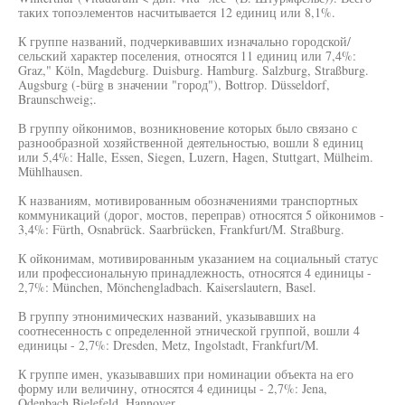
таких топоэлементов насчитывается 12 единиц или 8,1%.
К группе названий, подчеркивавших изначально городской/
сельский характер поселения, относятся 11 единиц или 7,4%:
Graz," Köln, Magdeburg. Duisburg. Hamburg. Salzburg, Straßburg.
Augsburg (-bürg в значении "город"), Bottrop. Düsseldorf,
Braunschweig;.
В группу ойконимов, возникновение которых было связано с
разнообразной хозяйственной деятельностью, вошли 8 единиц
или 5,4%: Halle, Essen, Siegen, Luzern, Hagen, Stuttgart, Mülheim.
Mühlhausen.
К названиям, мотивированным обозначениями транспортных
коммуникаций (дорог, мостов, переправ) относятся 5 ойконимов -
3,4%: Fürth, Osnabrück. Saarbrücken, Frankfurt/M. Straßburg.
К ойконимам, мотивированным указанием на социальный статус
или профессиональную принадлежность, относятся 4 единицы -
2,7%: München, Mönchengladbach. Kaiserslautern, Basel.
В группу этнонимических названий, указывавших на
соотнесенность с определенной этнической группой, вошли 4
единицы - 2,7%: Dresden, Metz, Ingolstadt, Frankfurt/M.
К группе имен, указывавших при номинации объекта на его
форму или величину, относятся 4 единицы - 2,7%: Jena,
Odenbach,Bielefeld, Hannover.