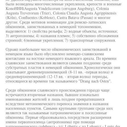
были возведены многочисленные укрепления, крепости и военные
KonoHHHiAugusta Vindelicorum (сегодня Augsburg), Colonia
Augusta Treverorum (Trier), Colonia Claudia Augusta Agrippinensis
(Köln), Confluentes (Koblenz), Castra Batava (Passau) и многие
другие. Среди мотивов номинации для римско-латинских
ойконимов, заимствованных в немецкий топонимикон,
выделяются: 1) свойства рельефа; 2) водные объекты, источники;
3) антропонимы; 4) названия племен; 5) собственно обозначения
строений; 6)военные укрепления; 7) транспортные сооружения.
Однако наибольшее число ойконимических заимствований в
немецком языке было обусловлено немецко-славянскими
контактами на востоке немецкого языкового ареала. По времени
славянские заимствования являются самыми поздними среди
субстратных пластов в немецкой ойконимии.Хронологически они
охватывают древневерхненемецкий (8-11 вв. -первая волна) и
средневерхненемецкий (12-13 вв. - вторая волна) периоды,
относящиеся ко времени так называемого "Drang nach Osten".
Среди ойконимов славянского происхождения гораздо чаще
встречаются вторичные названия, бывшие изначально
именованиями жителей и лишь позднее превратившиеся
вследствие метонимического переноса значения в названия
населенных пунктов. Самыми крупными группами среди них
являются так называемые патронимические и посессивные
ойконимы. Первые образовывались посредством расширения
имени первопоселенца (антропонима) при помощи
патронимического суффикса - ici: Löbnitz < из Lubanici - Leute des