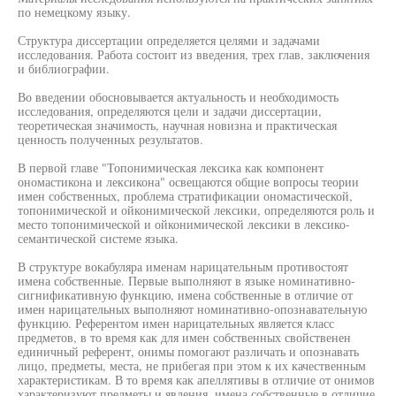
по немецкому языку.
Структура диссертации определяется целями и задачами
исследования. Работа состоит из введения, трех глав, заключения
и библиографии.
Во введении обосновывается актуальность и необходимость
исследования, определяются цели и задачи диссертации,
теоретическая значимость, научная новизна и практическая
ценность полученных результатов.
В первой главе "Топонимическая лексика как компонент
ономастикона и лексикона" освещаются общие вопросы теории
имен собственных, проблема стратификации ономастической,
топонимической и ойконимической лексики, определяются роль и
место топонимической и ойконимической лексики в лексико-
семантической системе языка.
В структуре вокабуляра именам нарицательным противостоят
имена собственные. Первые выполняют в языке номинативно-
сигнификативную функцию, имена собственные в отличие от
имен нарицательных выполняют номинативно-опознавательную
функцию. Референтом имен нарицательных является класс
предметов, в то время как для имен собственных свойственен
единичный референт, онимы помогают различать и опознавать
лицо, предметы, места, не прибегая при этом к их качественным
характеристикам. В то время как апеллятивы в отличие от онимов
характеризуют предметы и явления, имена собственные в отличие