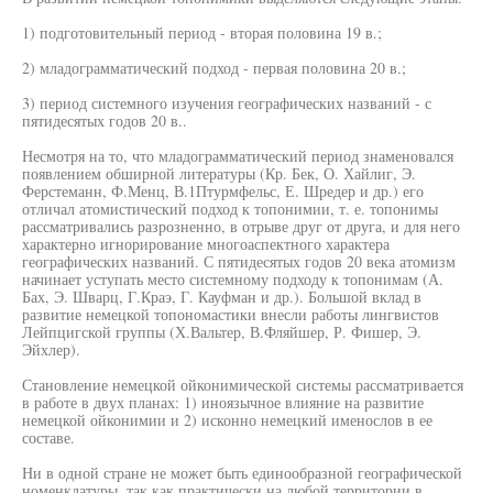
1) подготовительный период - вторая половина 19 в.;
2) младограмматический подход - первая половина 20 в.;
3) период системного изучения географических названий - с
пятидесятых годов 20 в..
Несмотря на то, что младограмматический период знаменовался
появлением обширной литературы (Кр. Бек, О. Хайлиг, Э.
Ферстеманн, Ф.Менц, В.1Птурмфельс, Е. Шредер и др.) его
отличал атомистический подход к топонимии, т. е. топонимы
рассматривались разрозненно, в отрыве друг от друга, и для него
характерно игнорирование многоаспектного характера
географических названий. С пятидесятых годов 20 века атомизм
начинает уступать место системному подходу к топонимам (А.
Бах, Э. Шварц, Г.Краэ, Г. Кауфман и др.). Большой вклад в
развитие немецкой топономастики внесли работы лингвистов
Лейпцигской группы (Х.Вальтер, В.Фляйшер, Р. Фишер, Э.
Эйхлер).
Становление немецкой ойконимической системы рассматривается
в работе в двух планах: 1) иноязычное влияние на развитие
немецкой ойконимии и 2) исконно немецкий именослов в ее
составе.
Ни в одной стране не может быть единообразной географической
номенклатуры, так как практически на любой территории в