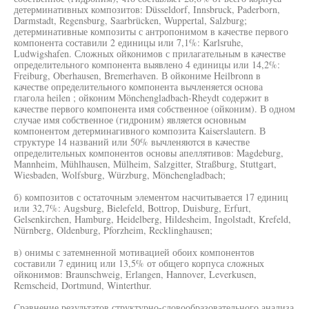
детерминативных композитов: Düsseldorf, Innsbruck, Paderborn,
Darmstadt, Regensburg, Saarbrücken, Wuppertal, Salzburg;
детерминативные композиты с антропонимом в качестве первого
компонента составили 2 единицы или 7,1%: Karlsruhe,
Ludwigshafen. Сложных ойконимов с прилагательным в качестве
определительного компонента выявлено 4 единицы или 14,2%:
Freiburg, Oberhausen, Bremerhaven. В ойкониме Heilbronn в
качестве определительного компонента вычленяется основа
глагола heilen ; ойконим Mönchengladbach-Rheydt содержит в
качестве первого компонента имя собственное (ойконим). В одном
случае имя собственное (гидроним) является основным
компонентом детерминагивного композита Kaiserslautern. В
структуре 14 названий или 50% вычленяются в качестве
определительных компонентов основы апеллятивов: Magdeburg,
Mannheim, Mühlhausen, Mülheim, Salzgitter, Straßburg, Stuttgart,
Wiesbaden, Wolfsburg, Würzburg, Mönchengladbach;
б) композитов с остаточным элементом насчитывается 17 единиц
или 32,7%: Augsburg, Bielefeld, Bottrop, Duisburg, Erfurt,
Gelsenkirchen, Hamburg, Heidelberg, Hildesheim, Ingolstadt, Krefeld,
Nürnberg, Oldenburg, Pforzheim, Recklinghausen;
в) онимы с затемненной мотивацией обоих компонентов
составили 7 единиц или 13,5% от общего корпуса сложных
ойконимов: Braunschweig, Erlangen, Hannover, Leverkusen,
Remscheid, Dortmund, Winterthur.
Сравнение результатов структурно-словообразовательного анализа