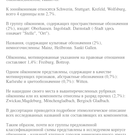
К зооойконимам относятся Schwerin, Stuttgart. Krefeld, Wolfsburg,
всего 4 единицы или 2,7%.
В группу ойконимов, содержащих пространственные обозначения
(2%), входят: Oberhausen. Ingolstadt. Darmstadt (-Stadt здесь
означает "Stelle", "Ort").
Названия, содержащие культовые обозначения (2%),
немногочисленны: Mainz, Heilbronn. Sankt Gallen.
Ойконимы, мотивированные указанием на правовые отношения
составляют 1,4%: Freiburg. Bottrop.
Одним ойконимом представлены, содержащие в качестве
мотивирующих признаков, абстрактные обозначения (0,7%):
Karlsruhe и цветообозначение (0,7%): Witten.
Не нашедшие своего места в вышеперечисленных рубриках
ойконимы или их компоненты отнесены в разряд прочих (2,7%):
Zwickau,Magdeburg, Mönchengladbach, Bergisch Gladbach.
В диссертации приводится подробное этимологическое описание
всех исследованных названий или составляющих их компонентов.
Таким образом, почти все группы предложенной
классификационной схемы представлены в исследуемом корпусе
ойконимов - названий крупных городов немецкоязычного ареала.