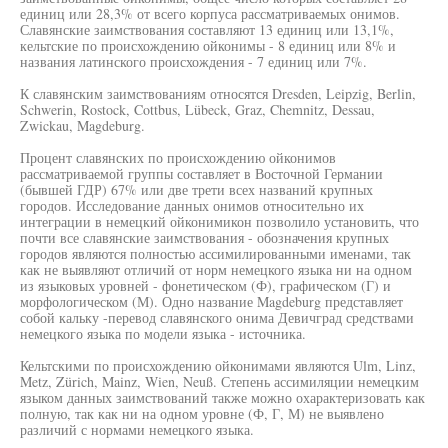
единиц или 28,3% от всего корпуса рассматриваемых онимов.
Славянские заимствования составляют 13 единиц или 13,1%,
кельтские по происхождению ойконимы - 8 единиц или 8% и
названия латинского происхождения - 7 единиц или 7%.
К славянским заимствованиям относятся Dresden, Leipzig, Berlin,
Schwerin, Rostock, Cottbus, Lübeck, Graz, Chemnitz, Dessau,
Zwickau, Magdeburg.
Процент славянских по происхождению ойконимов
рассматриваемой группы составляет в Восточной Германии
(бывшей ГДР) 67% или две трети всех названий крупных
городов. Исследование данных онимов относительно их
интеграции в немецкий ойконимикон позволило установить, что
почти все славянские заимствования - обозначения крупных
городов являются полностью ассимилированными именами, так
как не выявляют отличий от норм немецкого языка ни на одном
из языковых уровней - фонетическом (Ф), графическом (Г) и
морфологическом (М). Одно название Magdeburg представляет
собой кальку -перевод славянского онима Девичград средствами
немецкого языка по модели языка - источника.
Кельтскими по происхождению ойконимами являются Ulm, Linz,
Metz, Zürich, Mainz, Wien, Neuß. Степень ассимиляции немецким
языком данных заимствований также можно охарактеризовать как
полную, так как ни на одном уровне (Ф, Г, М) не выявлено
различий с нормами немецкого языка.