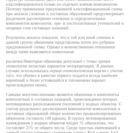
классифицироваться только по отдельно взятым компонентам.
Поэтому применение предложенной классификационной схемы
при анализе сложных и составных образований предусматривает
раздельное рассмотрение основных и определительных
компонентов композитов, пре- и постпозитивных уточнителей и
опорных слов составных названий.
Результаты анализа показали, что в той или иной степени в
данной группе ойконимов представлены почти все рубрики
предложенной схемы. Однако в количественном отношении
между ними выявляются значитеьные
различия.Некоторые ойконимы допускают с точки зрения
этимологии несколько вариантов интерпретации. В данных
случаях использовалась первая этимологическая версия с учетом
того, что обычно в качестве первого подается всегда наиболее
вероятный и более устоявшийся в топонимике вариант
происхождения онима.
Самыми многочисленными являются ойконимы и компоненты
композитных и составных названий, происхождение которых
мотивировано расположением поселений у водных объектов. С
учетом раздельного рассмотрения компонентов композитных и
составных образований общее количество проанализированных
ойкооснов составило 149 единиц. В группу мотивированных
нахождением у водных объектов входит 31 ойкооснова, что
составляет 21% от общего числа. Среди простых именований к
данной группе отнесены следующие онимы: Kiel < ннем. keel