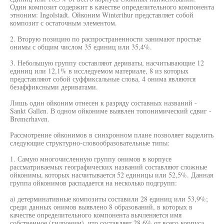
Один композит содержит в качестве определительного компонента
этноним: Ingolstadt. Ойконим Winterthur представляет собой
композит с остаточным элементом.
2. Вторую позицию по распространенности занимают простые
онимы с общим числом 35 единиц или 35,4%.
3. Небольшую группу составляют дериваты, насчитывающие 12
единиц или 12,1% в исследуемом материале, 8 из которых
представляют собой суффиксальные слова, 4 онима являются
безаффиксными дериватами.
Лишь один ойконим отнесен к разряду составных названий -
Sankt Gallen. В одном ойкониме выявлен топонимический сдвиг -
Bremerhaven.
Рассмотрение ойконимов в синхронном плане позволяет выделить
следующие структурно-словообразовательные типы:
1. Самую многочисленную группу онимов в корпусе
рассматриваемых географических названий составляют сложные
ойконимы, которых насчитывается 52 единицы или 52,5%. Данная
группа ойконимов распадается на несколько подгрупп:
а) детерминативные композиты составили 28 единиц или 53,9%;
среди данных онимов выявлено 8 образований, в которых в
качестве определительного компонента вычленяется имя
собственное (гидроним), что составляет 28,6% от всего корпуса