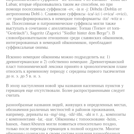
Luban; вторые образовывались таким же способом, но при
помощи посессивных суффиксов -ov, -in и -j: Döbeln (Doblin от
антропонима Dobl-). Славянские суффиксы -ica/-ici (-ovica/ -ovici),
-ov трансформировались в немецкие топоформанты -itz/ -witz и -
au. Посессивные и патронимические суффиксы могли также
выступать в сочетании с апеллятивами: Tornau (Tornov от torn-
"Gesträuch"), Sageritz (Zagorici "Siedler hinter dem Berge"). В
словообразовательном отношении среди славянских ойконимов,
интегрированных в немецкий ойконимикон, преобладают
суффиксальные онимы.
Исконно немецкие ойконимы можно подразделить на: 1)
древнегерманские и 2) собственно немецкие. Древнегерманский
пласт топонимической лексики принято в хронологическом плане
относить к временному периоду с середины первого тысячелетия
до н. э. до 5 в. н. э.
В эпоху наступления новой эры названия населенных пунктов у
германцев еще отсутствовали. Более распространенными следует
считать
разнообразные названия людей, живущих в определенных местах,
обозначения различных местностей и районов проживания,
например, дериваты на -mg/-img, -idi/-ithi, -ahi и т. д., композиты
с компонентами -lar, -шаг. Ойконимы с топоосновами -heim, -
hausen, -bauerAbeuren могли появиться относительно поздно,
только после перехода германцев к полной оседлости. Многие
ойконимы содержали в своем составе названия разнообразных