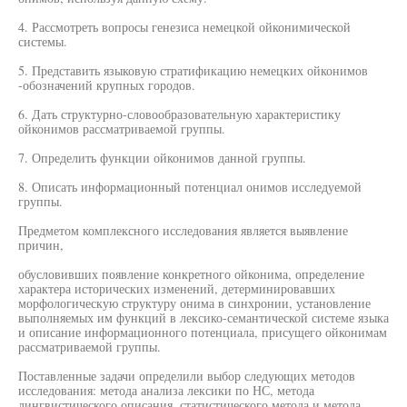
4. Рассмотреть вопросы генезиса немецкой ойконимической
системы.
5. Представить языковую стратификацию немецких ойконимов
-обозначений крупных городов.
6. Дать структурно-словообразовательную характеристику
ойконимов рассматриваемой группы.
7. Определить функции ойконимов данной группы.
8. Описать информационный потенциал онимов исследуемой
группы.
Предметом комплексного исследования является выявление
причин,
обусловивших появление конкретного ойконима, определение
характера исторических изменений, детерминировавших
морфологическую структуру онима в синхронии, установление
выполняемых им функций в лексико-семантической системе языка
и описание информационного потенциала, присущего ойконимам
рассматриваемой группы.
Поставленные задачи определили выбор следующих методов
исследования: метода анализа лексики по НС, метода
лингвистического описания, статистического метода и метода