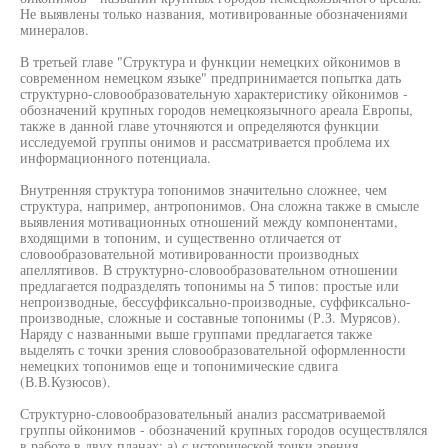
Не выявлены только названия, мотивированные обозначениями
минералов.
В третьей главе "Структура и функции немецких ойконимов в
современном немецком языке" предпринимается попытка дать
структурно-словообразовательную характеристику ойконимов -
обозначений крупных городов немецкоязычного ареала Европы,
также в данной главе уточняются и определяются функции
исследуемой группы онимов и рассматривается проблема их
информационного потенциала.
Внутренняя структура топонимов значительно сложнее, чем
структура, например, антропонимов. Она сложна также в смысле
выявления мотивационных отношений между компонентами,
входящими в топоним, и существенно отличается от
словообразовательной мотивированности производных
апеллятивов. В структурно-словообразовательном отношении
предлагается подразделять топонимы на 5 типов: простые или
непроизводные, бессуффиксально-производные, суффиксально-
производные, сложные и составные топонимы (Р.З. Мурясов).
Наряду с названными выше группами предлагается также
выделять с точки зрения словообразовательной оформленности
немецких топонимов еще и топонимические сдвига
(В.В.Кузюсов).
Структурно-словообразовательный анализ рассматриваемой
группы ойконимов - обозначений крупных городов осуществлялся
в работе в двух планах: а) с исторической точки зрения