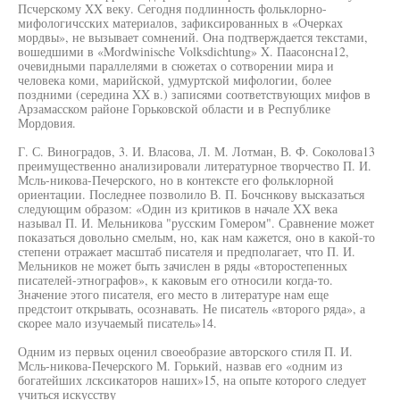
Псчерскому XX веку. Сегодня подлинность фольклорно-
мифологичсских материалов, зафиксированных в «Очерках
мордвы», не вызывает сомнений. Она подтверждается текстами,
вошедшими в «Mordwinische Volksdichtung» X. Паасонсна12,
очевидными параллелями в сюжетах о сотворении мира и
человека коми, марийской, удмуртской мифологии, более
поздними (середина XX в.) записями соответствующих мифов в
Арзамасском районе Горьковской области и в Республике
Мордовия.
Г. С. Виноградов, 3. И. Власова, Л. М. Лотман, В. Ф. Соколова13
преимущественно анализировали литературное творчество П. И.
Мсль-никова-Печерского, но в контексте его фольклорной
ориентации. Последнее позволило В. П. Бочснкову высказаться
следующим образом: «Один из критиков в начале XX века
называл П. И. Мельникова "русским Гомером". Сравнение может
показаться довольно смелым, но, как нам кажется, оно в какой-то
степени отражает масштаб писателя и предполагает, что П. И.
Мельников не может быть зачислен в ряды «второстепенных
писателей-этнографов», к каковым его относили когда-то.
Значение этого писателя, его место в литературе нам еще
предстоит открывать, осознавать. Не писатель «второго ряда», а
скорее мало изучаемый писатель»14.
Одним из первых оценил своеобразие авторского стиля П. И.
Мсль-никова-Печерского М. Горький, назвав его «одним из
богатейших лсксикаторов наших»15, на опыте которого следует
учиться искусству