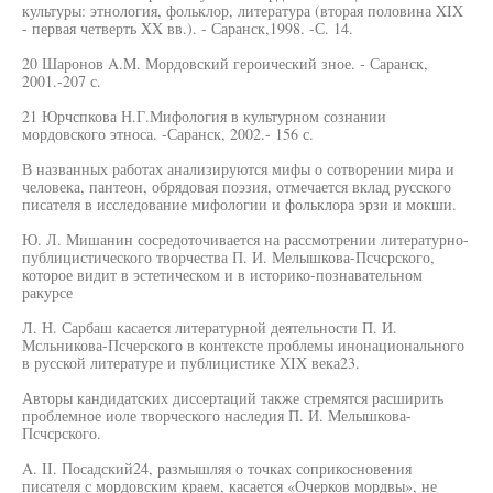
культуры: этнология, фольклор, литература (вторая половина XIX
- первая четверть XX вв.). - Саранск,1998. -С. 14.
20 Шаронов A.M. Мордовский героический зное. - Саранск,
2001.-207 с.
21 Юрчспкова Н.Г.Мифология в культурном сознании
мордовского этноса. -Саранск, 2002.- 156 с.
В названных работах анализируются мифы о сотворении мира и
человека, пантеон, обрядовая поэзия, отмечается вклад русского
писателя в исследование мифологии и фольклора эрзи и мокши.
Ю. Л. Мишанин сосредоточивается на рассмотрении литературно-
публицистического творчества П. И. Мелышкова-Псчсрского,
которое видит в эстетическом и в историко-познавательном
ракурсе
Л. Н. Сарбаш касается литературной деятельности П. И.
Мсльникова-Псчерского в контексте проблемы инонационального
в русской литературе и публицистике XIX века23.
Авторы кандидатских диссертаций также стремятся расширить
проблемное иоле творческого наследия П. И. Мелышкова-
Псчсрского.
A. II. Посадский24, размышляя о точках соприкосновения
писателя с мордовским краем, касается «Очерков мордвы», не