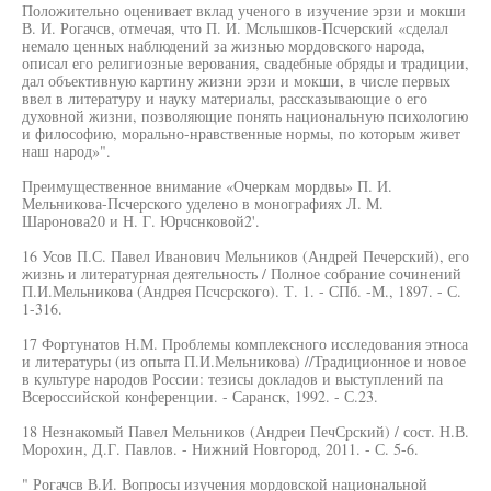
Положительно оценивает вклад ученого в изучение эрзи и мокши
В. И. Рогачсв, отмечая, что П. И. Мслышков-Псчерский «сделал
немало ценных наблюдений за жизнью мордовского народа,
описал его религиозные верования, свадебные обряды и традиции,
дал объективную картину жизни эрзи и мокши, в числе первых
ввел в литературу и науку материалы, рассказывающие о его
духовной жизни, позволяющие понять национальную психологию
и философию, морально-нравственные нормы, по которым живет
наш народ»".
Преимущественное внимание «Очеркам мордвы» П. И.
Мельникова-Псчерского уделено в монографиях Л. М.
Шаронова20 и Н. Г. Юрчснковой2'.
16 Усов П.С. Павел Иванович Мельников (Андрей Печерский), его
жизнь и литературная деятельность / Полное собрание сочинений
П.И.Мельникова (Андрея Псчсрского). Т. 1. - СПб. -М., 1897. - С.
1-316.
17 Фортунатов Н.М. Проблемы комплексного исследования этноса
и литературы (из опыта П.И.Мельникова) //Традиционное и новое
в культуре народов России: тезисы докладов и выступлений па
Всероссийской конференции. - Саранск, 1992. - С.23.
18 Незнакомый Павел Мельников (Андреи ПечСрский) / сост. Н.В.
Морохин, Д.Г. Павлов. - Нижний Новгород, 2011. - С. 5-6.
" Рогачсв В.И. Вопросы изучения мордовской национальной