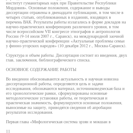
институт гуманитарных наук при Правительстве Республики
Мордовия». Основные положения, содержание и выводы
диссертации отражены в двенадцати публикациях, в том числе в
четырех статьях, опубликованных в изданиях, входящих в
перечень ВАК. Результаты работы излагались в форме докладов на
научно-практических конференциях различного уровня, в том
числе всероссийском VII конгрессе этнографов и антропологов
России (9-14 июля 2007 г., Саранск), на международной заочной
научно-практической конференции «Актуальные проблемы семьи
у финно-угорских народов» (10 декабря 2012 г., Москва-Саранск).
Структура и объем работы. Диссертация состоит из введения, двух
глав, заключения, библиографического списка.
ОСНОВНОЕ СОДЕРЖАНИЕ РАБОТЫ
Во введении обосновываются актуальность и научная новизна
диссертационной работы, определяются цель и задачи
исследования, обозначаются материал, источниковедческая база и
его хронологические рамки, сформулированы основные
методологические установки работы, ее теоретическая и
практическая значимость, формулируются основные положения,
выносимые на защиту, приводятся сведения об апробации
результатов исследования.
Первая глава «Мифологическая система эрзян и мокшан в
11