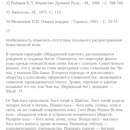
32 Рыбаков Б.Л. Язычество Древней Руси. - М., 1988. - С. 588-589.
33 Лачплссис.-М., 1975.-С. 112.
34 Мельников П.И. Очерки мордвы. - Саранск, 1981. - С. 54-55.
13
необходимость объяснить отсутствие тотального распространения
божественной воли.
В третьем параграфе «Мордовский пантеон» рассматривается
рождение и создание богов. Отмечается, что некоторые финно-
угры прежде отождествляли своих богов с солнцем. Существовало
мнение, что у эрзян во главе мироздания стоял солнечный бог Чи-
паз, у мокшан Ши-баваз. В период перехода от доклассового
общества к классовому оформляется племенной бог, являющийся
символом зарождающегося этноса. Эрзяне, терюхане и каратаи
называют его паз или Чам-пас (Верховный бог), мокшане —
Шкай .35
От Чам-паса произошли Лнге-патяй и Шайтан. Лнге-натяй родила
четырех богов и богинь: Нишке-паза— бога неба, солнца, огня и
света, он же главный покровитель пчел, Свет-Вирь-Нешке-Вслень
паза - обладателя земли и устроителя человеческих обществ,
Назаром-паза — бога зимы, ночи, луны, Волцы-паса - высшего
бога всего живого, кроме человека, Нишкенде-тейтерь —
покровительницу пчеловодства, Нороваву-парочи — богиню