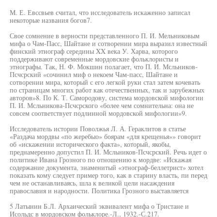
М. Е. Евссвьев считал, что исследователь искаженно записал
некоторые названия богов7.
Свое сомнение в верности представленного П. И. Мельниковым
мифа о Чам-Пасс, Шайтане и сотворении мира выразил известный
финский этнограф середины XX века У. Харва, которого
поддерживают современные мордовские фольклористы и
этнографы. Так, Н. Ф. Мокшин полагает, что П. И. Мсльников-
Псчсрский «сочинил миф о некоем Чам-пасс, Шайтане и
сотворении мира, который с его легкой руки стал затем кочевать
по страницам многих работ как отечественных, так и зарубежных
авторов»8. По К. Т. Самородову, система мордовской мифологии
П. И. Мсльникова-Псчсрского «более чем сомнительна: она не
совсем соответствует подлинной мордовской мифологии»9.
Исследователь истории Поволжья Л. А. Гераклитов в статье
«Раздача мордвы «по жеребыо» боярам «для крещенья»» говорит
об «искажении исторического факта», который, якобы,
преднамеренно допустил П. И. Мсльников-Псчсрский. Речь идет о
политике Ивана Грозного по отношению к мордве: «Искажая
содержание документа, знаменитый «этнограф-беллетрист» хотел
показать кому следует пример того, как в старину власть, пи перед
чем не останавливаясь, шла к великой цели насаждения
православия и народности. Политика Грозного выставляется
5 Латынин Б.Л. Архаический эквивалент мифа о Тристане и
Исольдс в мордовском фольклоре.-Л., 1932.-С.217.