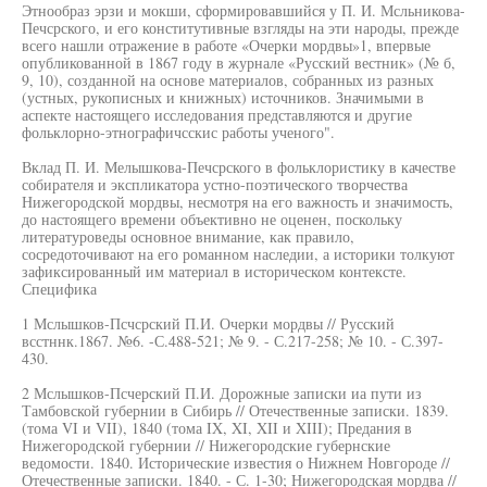
Этнообраз эрзи и мокши, сформировавшийся у П. И. Мсльникова-
Печсрского, и его конститутивные взгляды на эти народы, прежде
всего нашли отражение в работе «Очерки мордвы»1, впервые
опубликованной в 1867 году в журнале «Русский вестник» (№ б,
9, 10), созданной на основе материалов, собранных из разных
(устных, рукописных и книжных) источников. Значимыми в
аспекте настоящего исследования представляются и другие
фольклорно-этнографичсскис работы ученого".
Вклад П. И. Мелышкова-Печсрского в фольклористику в качестве
собирателя и экспликатора устно-поэтического творчества
Нижегородской мордвы, несмотря на его важность и значимость,
до настоящего времени объективно не оценен, поскольку
литературоведы основное внимание, как правило,
сосредоточивают на его романном наследии, а историки толкуют
зафиксированный им материал в историческом контексте.
Специфика
1 Мслышков-Псчсрский П.И. Очерки мордвы // Русский
всстннк.1867. №6. -С.488-521; № 9. - С.217-258; № 10. - С.397-
430.
2 Мслышков-Псчерский П.И. Дорожные записки иа пути из
Тамбовской губернии в Сибирь // Отечественные записки. 1839.
(тома VI и VII), 1840 (тома IX, XI, XII и XIII); Предания в
Нижегородской губернии // Нижегородские губернские
ведомости. 1840. Исторические известия о Нижнем Новгороде //
Отечественные записки. 1840. - С. 1-30; Нижегородская мордва //