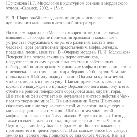
Юрчснкова Н.Г. Мифология в культурном сознании мордовского
этноса. -Саранск, 2002. - 156 с.
Е. Л. Шаронова30 исследовала принципы использования
аутентичного материала в авторской литературе.
Во втором параграфе «Мифы о сотворении мира и человека»
выявляется своеобразие понимания эрзянами и мокшанами
устройства окружающего мира, его развития, места в нем
человека через религиозные представления, мифы, легенды,
предания, песни, молитвы. В «Очерках мордвы» П. И. Мслышков-
Псчсрский па основе архивных первоисточников,
предоставленных ему рукописных текстов и собственных
наблюдений описал эрзяно-мокшанские мифы о сотворении земли
и человека. При сотворении мира Верховный бог эрзян Чам-пас
приказывает Шайтану нырнуть на дно Оксана за куском земли,
чтобы сотворить из него сушу. Шайтан прячет часть земли за
щекой, но вынужден по приказу Верховного бога выплюнуть его,
отчего на ровной поверхности образуются ямы, овраги, горы.
Шайтан в мифе выступает как неумелый имитатор действий Чам-
паса по творению мира31. В наименовании Черта Шайтаном
сказалось влияние тюр ко-татар с кой мифологии на культуру и
миросозерцание эрзи и мокши. Шайтан в мусульманской
мифологии означает злой дух, дьявол. В русских мифах Господь
также создает землю из песка, поднятого со дна моря Чертом.
Черт предлагает Богу быть его братом, но Бог отказывается и
прогоняет его в преисподнюю32. В латышском эпосе Бог создаст
землю из черного ила, поднятого со дна болота Чертом. Как и в