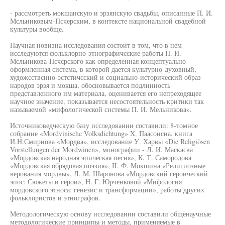
- рассмотреть мокшанскую и эрзянскую свадьбы, описанные П. И.
Мсльниковым-Псчерским, в контексте национальной свадебной
культуры вообще.
Научная новизна исследования состоит в том, что в нем
исследуются фольклорно-этнографичсские работы П. И.
Мсльникова-Псчсрского как определенная концептуально
оформленная система, в которой дается культурно-духовный,
художсствснно-эстстичсский и социально-исторический образ
народов эрзя и мокша, обосновывается подлинность
представленного им материала, оценивается его непреходящее
научное значение, показывается несостоятельность критики так
называемой «мифологической системы П. И. Мельникова».
Источниковедческую базу исследовании составили: 8-томное
собрание «Mordvinischc Volksdichtung» X. Паасонсна, книга
И.Н.Смирнова «Мордва», исследование У. Харвы «Die Religiösen
Vorstellungen der Mordwinen», монографии - Л. И. Маскасва
«Мордовская народная эпическая песня», К. Т. Самородова
«Мордовская обрядовая поэзия», II. Ф. Мокшина «Религиозные
верования мордвы», Л. М. Шаронова «Мордовский героический
эпос: Сюжеты и герои», Н. Г. Юрченковой «Мифология
мордовского этноса: генезис и трансформации», работы других
фольклористов и этнографов.
Методологическую основу исследовании составили общенаучные
методологические принципы и методы, применяемые в