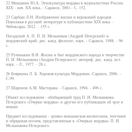
22 Мишанин Ю.А. Этнокультура мордвы в журналистике России
XIX - нач. XX века, - Саранск, 2001.- С. 152.
23 Сарбаш Л.Н. Изображение жизни и верований народов
Поволжья в русской литературе и публицистике XIX века. -
Чебоксары, 2012. - 155 с.
Посадский А. П. П. И. Мельников (Андрей Печсрский) и
мордовский край: дис. канд. филолог, наук. - Саранск, 1988. - 96
с.
25 Рученькин В.И. Жизнь и быт мордовского народа в творчестве
П. И. Мельникова (Андрея Псчерского): автореф. дис. канд. ист.
наук. - Л., 1977. - 28 с.
26 Бояркина Л. Б. Хоровая культура Мордовии.-Саранск, 2006. -
С.99.
27 Шаронов A.M. Масторава. - Саранск, 1994. - 496 с.
Объект исследования - обобщающий труд П. И. Мелышкова-
Псчсрского «Очерки мордвы» и другие его публикации об эрзе и
мокше.
Предмет исследовании - эрзяно-мокшаиская космогония, теогония
и обрядовая поэзия, представленные в «Очерках мордвы» П. И.
Мсльникова-Псчсрского.