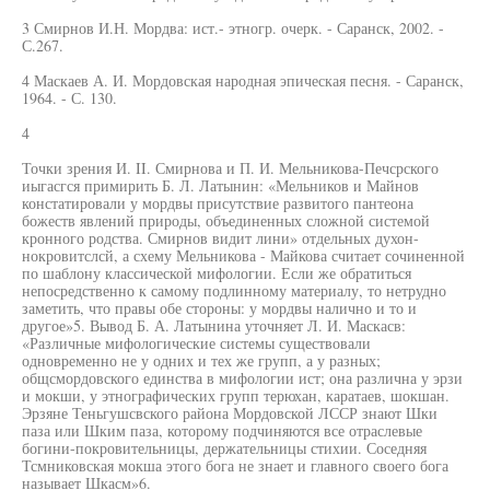
3 Смирнов И.Н. Мордва: ист.- этногр. очерк. - Саранск, 2002. -
С.267.
4 Маскаев А. И. Мордовская народная эпическая песня. - Саранск,
1964. - С. 130.
4
Точки зрения И. II. Смирнова и П. И. Мельникова-Печсрского
иыгасгся примирить Б. Л. Латынин: «Мельников и Майнов
констатировали у мордвы присутствие развитого пантеона
божеств явлений природы, объединенных сложной системой
кронного родства. Смирнов видит лини» отдельных духон-
нокровитслсй, а схему Мельникова - Майкова считает сочиненной
по шаблону классической мифологии. Если же обратиться
непосредственно к самому подлинному материалу, то нетрудно
заметить, что правы обе стороны: у мордвы налично и то и
другое»5. Вывод Б. А. Латынина уточняет Л. И. Маскасв:
«Различные мифологические системы существовали
одновременно не у одних и тех же групп, а у разных;
общсмордовского единства в мифологии ист; она различна у эрзи
и мокши, у этнографических групп терюхан, каратаев, шокшан.
Эрзяне Теньгушсвского района Мордовской ЛССР знают Шки
паза или Шким паза, которому подчиняются все отраслевые
богини-покровительницы, держательницы стихии. Соседняя
Тсмниковская мокша этого бога не знает и главного своего бога
называет Шкасм»6.