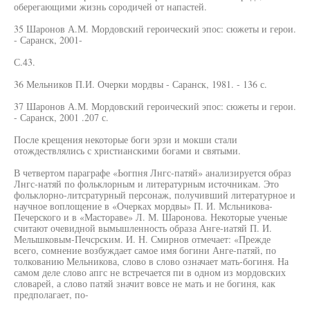
оберегающими жизнь сородичей от напастей.
35 Шаронов А.М. Мордовский героический эпос: сюжеты и герои.
- Саранск, 2001-
С.43.
36 Мельников П.И. Очерки мордвы - Саранск, 1981. - 136 с.
37 Шаронов А.М. Мордовский героический эпос: сюжеты и герои.
- Саранск, 2001 .207 с.
После крещения некоторые боги эрзи и мокши стали
отождествлялись с христианскими богами и святыми.
В четвертом параграфе «Ьогпня Лнгс-патяй» анализируется образ
Лнгс-натяй по фольклорным и литературным источникам. Это
фольклорно-литсратурный персонаж, получивший литературное и
научное воплощение в «Очерках мордвы» П. И. Мсльникова-
Печерского и в «Мастораве» Л. М. Шаронова. Некоторые ученые
считают очевидной вымышленность образа Анге-иатяй П. И.
Мелышковым-Печсрским. И. Н. Смирнов отмечает: «Прежде
всего, сомнение возбуждает самое имя богини Анге-патяй, по
толкованию Мельникова, слово в слово означает мать-богиня. На
самом деле слово апгс не встречается пи в одном из мордовских
словарей, а слово патяй значит вовсе не мать и не богиня, как
предполагает, по-