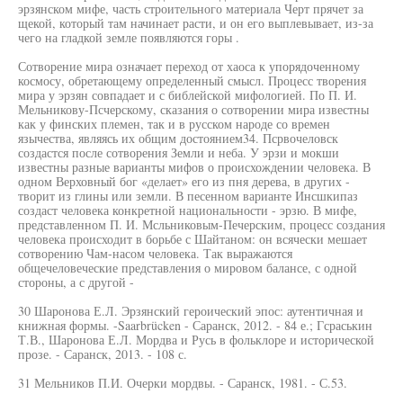
эрзянском мифе, часть строительного материала Черт прячет за
щекой, который там начинает расти, и он его выплевывает, из-за
чего на гладкой земле появляются горы .
Сотворение мира означает переход от хаоса к упорядоченному
космосу, обретающему определенный смысл. Процесс творения
мира у эрзян совпадает и с библейской мифологией. По П. И.
Мельникову-Псчерскому, сказания о сотворении мира известны
как у финских племен, так и в русском народе со времен
язычества, являясь их общим достоянием34. Псрвочеловск
создастся после сотворения Земли и неба. У эрзи и мокши
известны разные варианты мифов о происхождении человека. В
одном Верховный бог «делает» его из пня дерева, в других -
творит из глины или земли. В песенном варианте Инсшкипаз
создаст человека конкретной национальности - эрзю. В мифе,
представленном П. И. Мсльниковым-Печерским, процесс создания
человека происходит в борьбе с Шайтаном: он всячески мешает
сотворению Чам-насом человека. Так выражаются
общечеловеческие представления о мировом балансе, с одной
стороны, а с другой -
30 Шаронова Е.Л. Эрзянский героический эпос: аутентичная и
книжная формы. -Saarbrücken - Саранск, 2012. - 84 е.; Гсраськин
Т.В., Шаронова Е.Л. Мордва и Русь в фольклоре и исторической
прозе. - Саранск, 2013. - 108 с.
31 Мельников П.И. Очерки мордвы. - Саранск, 1981. - С.53.