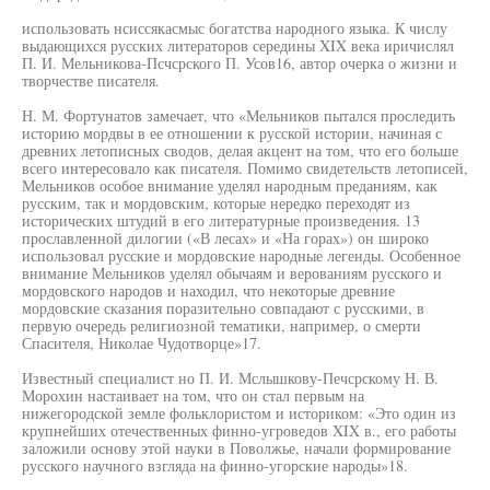
использовать нсиссякасмыс богатства народного языка. К числу
выдающихся русских литераторов середины XIX века иричислял
П. И. Мельникова-Псчсрского П. Усов16, автор очерка о жизни и
творчестве писателя.
Н. М. Фортунатов замечает, что «Мельников пытался проследить
историю мордвы в ее отношении к русской истории, начиная с
древних летописных сводов, делая акцент на том, что его больше
всего интересовало как писателя. Помимо свидетельств летописей,
Мельников особое внимание уделял народным преданиям, как
русским, так и мордовским, которые нередко переходят из
исторических штудий в его литературные произведения. 13
прославленной дилогии («В лесах» и «На горах») он широко
использовал русские и мордовские народные легенды. Особенное
внимание Мельников уделял обычаям и верованиям русского и
мордовского народов и находил, что некоторые древние
мордовские сказания поразительно совпадают с русскими, в
первую очередь религиозной тематики, например, о смерти
Спасителя, Николае Чудотворце»17.
Известный специалист но П. И. Мслышкову-Печсрскому Н. В.
Морохин настаивает на том, что он стал первым на
нижегородской земле фольклористом и историком: «Это один из
крупнейших отечественных финно-угроведов XIX в., его работы
заложили основу этой науки в Поволжье, начали формирование
русского научного взгляда на финно-угорские народы»18.