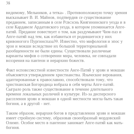
38
видимому, Мельников, а тетка» . Противоположную точку зрения
высказывает В. И. Майнов, подтвердив се существование
преданием, записанным в селе Рсвсзснь Княгининского уезда и в
селе Кардавеле Ардатовского уезда, в котором упоминается Апге-
патяй. Предание повествует о том, как раздумывают Чим-паз и
Апге-патяй над тем, как избавиться от родившегося у них
кривоногого Пургинспаза39. Известно, что мифология и эпос у
эрзи и мокши вследствие их большой территориальной
разобщенности не были едины. Существовали различные
варианты мифов о сотворении мира, человека, не совпадали
воззрения на пантеон и иерархию божеств.
Факт нсповссмсстной известности Анге-Патяй у эрзян и мокшан
объясняется утверждением христианства. Языческие верования,
адаптированные к православию, способствовали тому, что
христианская Богородица вобрала в себя черты Апге-патяй.
Сыграло роль также существование в течение длительного
времени локальных различий в культуре. Из-за дисперсного
расселения эрзян и мокшан в одной местности могла быть такая
богиня, а в другой - нет.
Таким образом, иерархия богов в представлении эрзян и мокшан
имеет стройную систему, образовав своеобразный мордовский
Олимп. Особое место в пантеоне занимает Апге-патяй как мать-
богиня.