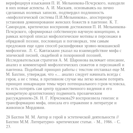
верифицируя изыскания П. И. Мельникова-Псчсрского, находили
в них новые аспекты. А. И. Маскаев, основываясь на лично
сделанных нолевых записях, подтвердил подлинность
«мифологической системы П.И.Мельникова», апостериори
установив доминирование женских божеств в пантеоне. К. Т.
Самородов, критически восприняв достижения П. И. Мельникова-
Псчсрского, сформировал собственную научную концепцию, в
рамках которой описал мифологические мотивы и персонажи в
обрядовой поэзии, пословицах и поговорках, тем самым
предложив еще один способ расшифровки эрзяно-мокшанской
мифологии. Л. С. Кавтаськин указал на взаимодействие мифа с
эпической песней, свадебной и похоронной поэзией,
Исследовательская стратегия А. М. Шаронова включает описание,
анализ и комментарий мифологических сюжетов и персонажей и
пантеона. Подобный принцип работы с текстом отстаивал еще М.
М. Бахтин, утверждая, что «... анализ следует начинать всегда с
героя, а не с темы, в противном случае мы легко можем потерять
принцип инкарнации темы через потенциального гсроя-чсловска,
то есть потерять сам центр художественного видения и его
конкретную архитектонику подменить прозаическим
рассуждением»28. Н. Г. Юрчснкова29 воспроизвела генезис и
трансформацию мифа, описала его отражение в литературе и
живописи Мордовии.
28 Бахтин М. М. Автор и герой в эстетической деятельности //
Бахтин М.М. Литературно- критические статьи. - М., 1986. - С.
23.