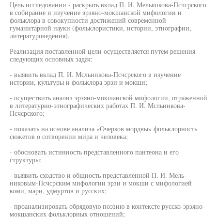
Цель исследовании - раскрыть вклад П. И. Мелышкова-Псчсрского
в собирание и изучение эрзяно-мокшанской мифологии и
фольклора в совокупности достижений современной
гуманитарной науки (фольклористики, истории, этнографии,
литературоведения).
Реализация поставленной цели осуществляется путем решения
следующих основных задач:
- выявить вклад П. И. Мсльникова-Псчсрского в изучение
истории, культуры и фольклора эрзи и мокши;
- осуществить анализ эрзяно-мокшанской мифологии, отраженной
в литературно-этнографических работах П. И. Мсльникова-
Псчсрского;
- показать на основе анализа «Очерков мордвы» фольклорность
сюжетов о сотворении мира и человека;
- обосновать истинность представленного пантеона и его
структуры;
- выявить сходство и общность представленной П. И. Мель-
никовым-Псчсрским мифологии эрзи и мокши с мифологией
коми, мари, удмуртов и русских;
- проанализировать обрядовую поэзию в контексте русско-эрзяно-
мокшанских фольклорных отношений;