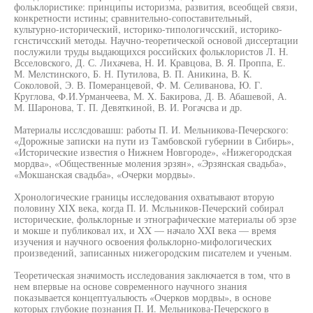
фольклористике: принципы историзма, развития, всеобщей связи,
конкретности истины; сравнительно-сопоставительный,
культурно-исторический, историко-типологичсский, историко-
гснстичсский методы. Научно-теоретической основой диссертации
послужили труды выдающихся российских фольклористов Л. Н.
Всселовского, Д. С. Лихачева, Н. И. Кравцова, В. Я. Проппа, Е.
М. Мелстинского, Б. Н. Путилова, В. П. Аникина, В. К.
Соколовой, Э. В. Померанцевой, Ф. М. Селиванова, Ю. Г.
Круглова, Ф.И.Урманчеева, М. X. Бакирова, Д. В. Абашевой, А.
М. Шаронова, Т. П. Девяткиной, В. И. Рогачсва и др.
Материалы исслсдовашш: работы П. И. Мельникова-Печерского:
«Дорожные записки на пути из Тамбовской губернии в Сибирь»,
«Исторические известия о Нижнем Новгороде», «Нижегородская
мордва», «Общественные моления эрзян», «Эрзянская свадьба»,
«Мокшанская свадьба», «Очерки мордвы».
Хронологические границы исследования охватывают вторую
половину XIX века, когда П. И. Мсльников-Печерский собирал
исторические, фольклорные и этнографические материалы об эрзе
и мокше и публиковал их, и XX — начало XXI века — время
изучения и научного освоения фольклорно-мифологических
произведений, записанных нижегородским писателем и ученым.
Теоретическая значимость исследования заключается в том, что в
нем впервые на основе современного научного знания
показывается концептуалыюсть «Очерков мордвы», в основе
которых глубокие познания П. И. Мельникова-Печерского в