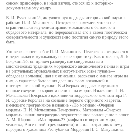
совсем правомерно, на наш взгляд, относя их к историко-
документальному жанру.
B. И. Рученькин25, актуализируя подходы исторической науки к
работам П. И. Мелышкова-Псчсрского, замечает, что он не
ограничивался изучением эрзяно-мокшанского бытового и
обрядового материала, но перерабатывал его в своей поэтической
созерцательности и художественно постигал самую природу этого
быта.
Универсальность работ П. И. Мелышкова-Псчсрского открывается
и через вклад в музыкальную фольклористику. Как отмечает, Л. Б.
Бояркина26, он привел развернутые свидетельства о
многовековых традициях мордовского ансамблевого пения и игры
на ритуальных музыкальных инструментах (озке пувама—
обрядовая волынка), дал их описания, рассказал о манере игры на
них, о характере бытования древних форм вокальной и
инструментальной музыки. В «Очерках мордвы» содержатся
ценные сведения о хоровом пении - пазморот. Изыскания П. И.
Мелышкова-Псчсрского вдохновили мордовского композитора Г.
И. Сурасва-Королева на создание первого струнного квартета,
имеющего программное название -«По мотивам «Очерков
мордвы» П. И. Мслышкова-Печерского». Материалы «Очерков
мордвы» нашли литсратурно-художсствсннос воплощение в эпосе
А. М. Шаронова «Масторава»27 (мифы о сотворении мира,
человека, Анге-патяй, грехопадении) и в иллюстрациях к нему
народного художника Республики Мордовия Н. С. Макушкииа.