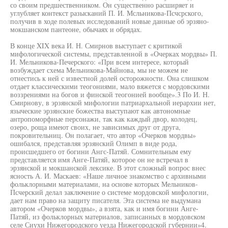
со своим предшественником. Он существенно расширяет и
углубляет контекст разысканий П. И. Мсльникова-Псчсрского,
получив в ходе полевых исследований новые данные об эрзяно-
мокшанском пантеоне, обычаях и обрядах.
В конце XIX века И. Н. Смирнов выступает с критикой
мифологической системы, представленной в «Очерках мордвы» П.
И. Мельникова-Печерского: «При всем интересе, который
возбуждает схема Мельникова-Майнова, мы не можем не
отнестись к ней с известной долей осторожности. Она слишком
отдает классическими теогониями, мало вяжется с мордовскими
воззрениями на богов и финской теогонией вообще».3 По И. Н.
Смирнову, в эрзянской мифологии патриархальной иерархии нет,
языческие эрзянские божества выступают как автономные
антропоморфные персонажи, так как каждый двор, колодец,
озеро, роща имеют своих, не зависимых друг от друга,
покровительниц. Он полагает, что автор «Очерков мордвы»
ошибался, представляя эрзянский Олимп в виде рода,
происшедшего от богини Ангс-Патяй. Сомнительным ему
представляется имя Анге-Патяй, которое он не встречал в
эрзянской и мокшанской лексике. В этот сложный вопрос внес
ясность А. И. Маскаев: «Наше личное знакомство с архивными
фольклорными материалами, на основе которых Мельников-
Псчерский делал заключение о системе мордовской мифологии,
дает нам право на защиту писателя. Эта система не выдумана
автором «Очерков мордвы», а взята, как и имя богини Анге-
Патяй, из фольклорных материалов, записанных в мордовском
селе Сиухи Нижегородского уезда Нижегородской губернии»4.