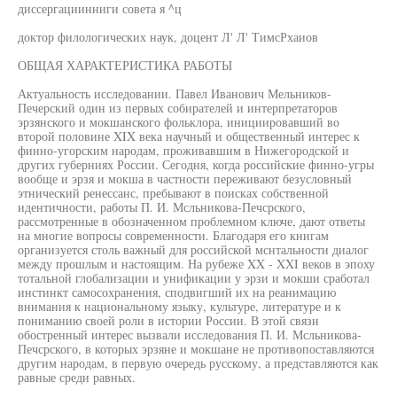
диссергациинниги совета я ^ц
доктор филологических наук, доцент Л' Л' ТимсРхаиов
ОБЩАЯ ХАРАКТЕРИСТИКА РАБОТЫ
Актуальность исследовании. Павел Иванович Мельников-
Печерский один из первых собирателей и интерпретаторов
эрзянского и мокшанского фольклора, инициировавший во
второй половине XIX века научный и общественный интерес к
финно-угорским народам, проживавшим в Нижегородской и
других губерниях России. Сегодня, когда российские финно-угры
вообще и эрзя и мокша в частности переживают безусловный
этнический ренессанс, пребывают в поисках собственной
идентичности, работы П. И. Мсльникова-Печсрского,
рассмотренные в обозначенном проблемном ключе, дают ответы
на многие вопросы современности. Благодаря его книгам
организуется столь важный для российской мснтальности диалог
между прошлым и настоящим. На рубеже XX - XXI веков в эпоху
тотальной глобализации и унификации у эрзи и мокши сработал
инстинкт самосохранения, сподвигший их на реанимацию
внимания к национальному языку, культуре, литературе и к
пониманию своей роли в истории России. В этой связи
обостренный интерес вызвали исследования П. И. Мсльникова-
Печсрского, в которых эрзяне и мокшане не противопоставляются
другим народам, в первую очередь русскому, а представляются как
равные среди равных.