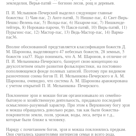
земледелия, Верья-патяй — богиню лесов, рощ и деревьев.
П. И. Мслышков-Печерский выделил следующие главные
божества: 1) Чам-пас, 2) Анге-патяй, 3) Нишке-пас, 4) Свет-Вирь-
Нешкс-Велень-пас, 5) Волцы-пас, 6) Назаром-нас, 7) Нишкенде-
тейтерь, 8) Норовава-парочи, 9) Пакся-патяй, 10) Вирь-патяй, 11)
Пурьгинс-пас, 12) Мастор-пас, 13) Ведь-Мастор-пас, 14) Варма-
пас36.
Вполне обоснованной представляется классификация божеств Д.
М. Шаронова, выделяющего 47 небесных божеств, 28 земных, 5
божеств зла37. Надо понимать, что А. М. Шаронов, в отличие от
П. И. Мельникова-Печерского, базирует свою концепцию на
двухсотлетнем опыте развития фольклористики, на постоянно
пополняющемся фонде полевых записей. Поэтому при видимом
разночтении сонма богов П. И. Мельникова-Печерского и А. М.
Шаронова, очевидно, что система А. М. Шаронова аранжирована
с учетом открытий П. И. Мельникова- Печерского.
Поклонение эрзи и мокши богам организовывало их семейно-
бытовую и хозяйственную деятельность, придавало последней
осмысленно-разумный характер. При этом к Верховному богу эрзя
и мокша обращались довольно редко, так как были божества-
покровители земли, поля, урожая, воды, леса, ветра и т.д.,
которые были ближе к человеку.
Наряду с почитанием богов, эрзя и мокша поклонялись предкам.
Они считались хранителями интересов семьи и всего рода,