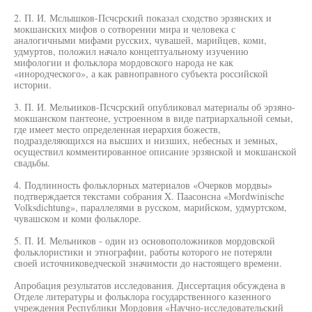
2. П. И. Мслышков-Псчсрский показал сходство эрзянских и
мокшанских мифов о сотворении мира и человека с
аналогичными мифами русских, чувашей, марийцев, коми,
удмуртов, положил начало концептуальному изучению
мифологии и фольклора мордовского народа не как
«инородческого», а как равноправного субъекта российской
истории.
3. П. И. Мельииков-Псчсрский опубликовал материалы об эрзяно-
мокшанском пантеоне, устроенном в виде патриархальной семьи,
где имеет место определенная иерархия божеств,
подразделяющихся на высших и низших, небесных и земных,
осуществил комментированное описание эрзянской и мокшанской
свадьбы.
4. Подлинность фольклорных материалов «Очерков мордвы»
подтверждается текстами собрания X. Паасонсна «Mordwinische
Volksdichtung», параллелями в русском, марийском, удмуртском,
чувашском и коми фольклоре.
5. П. И. Мельников - один из основоположников мордовской
фольклористики и этнографии, работы которого не потеряли
своей источниковедческой значимости до настоящего времени.
Апробация результатов исследования. Диссертация обсуждена в
Отделе литературы и фольклора государственного казенного
учреждения Республики Мордовия «Научно-исследовательский