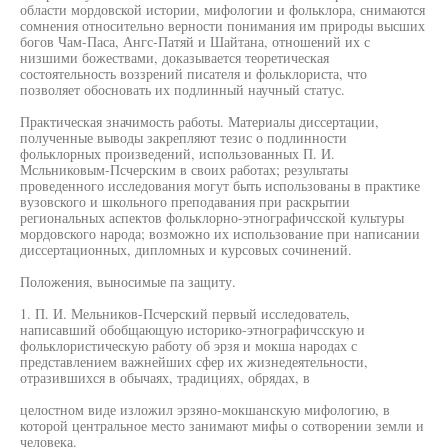
области мордовской истории, мифологии и фольклора, снимаются
сомнения относительно верности понимания им природы высших
богов Чам-Паса, Ангс-Патяй и Шайтана, отношений их с
низшими божествами, доказывается теоретическая
состоятельность воззрений писателя и фольклориста, что
позволяет обосновать их подлинный научный статус.
Практическая значимость работы. Материалы диссертации,
полученные выводы закрепляют тезис о подлинности
фольклорных произведений, использованных П. И.
Мсльниковым-Псчерским в своих работах; результаты
проведенного исследования могут быть использованы в практике
вузовского и школьного преподавания при раскрытии
региональных аспектов фольклорно-этнографичсской культуры
мордовского народа; возможно их использование при написании
диссертационных, дипломных и курсовых сочинений.
Положения, выносимые па защиту.
1. П. И. Мельников-Псчерский первый исследователь,
написавший обобщающую историко-этнографичсскую и
фольклористическую работу об эрзя и мокша народах с
представлением важнейших сфер их жизнедеятельности,
отразившихся в обычаях, традициях, обрядах, в
целостном виде изложил эрзяно-мокшанскую мифологию, в
которой центральное место занимают мифы о сотворении земли и
человека.