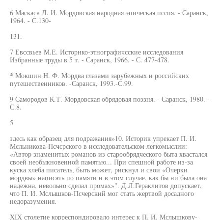
6 Маскасв Л. И. Мордовская народная эпическая псспя. - Саранск,
1964. - С.130-
131.
7 Евссвьев М.Е. Исторнко-этнографичсские исследования
Избранные труды в 5 т. - Саранск, 1966. - С. 477-478.
* Мокшин Н. Ф. Мордва глазами зарубежных и российских
путешественников. -Саранск, 1993.-С.99.
9 Самородов К.Т. Мордовская обрядовая поэзня. - Саранск, 1980. -
С.8.
5
здесь как образец для подражания»10. Историк упрекает П. И.
Мсльникова-Псчсрского в исследовательском легкомыслии:
«Автор знаменитых романов из старообрядческого быта хвастался
своей необыкновенной памятью... При спешной работе из-за
куска хлеба писатель, быть может, рискнул и свои «Очерки
мордвы» написать по памяти и в этом случае, как бы ни была она
надежна, невольно сделал промах»". Д.Л.Гераклитов допускает,
что П. И. Мслышков-Псчерский мог стать жертвой досадного
недоразумения.
XIX столетие корреспондировало интерес к П. И. Мслышкову-