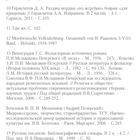
10 Гераклитов Д. А. Раздача мордвы «по жсрсбыо» боярам «для
крещенья» // Гераклитов A.A. Избранное. В 2 частях. - 4.1. -
Саранск, 2011, - С.103.
11 Там же.-С. 102.
12 Mordwinische Volksdichtung. Gesammelt von H. Paasoncn. I-V1I1
Band. - Helsinki, 1938-1987.
13 Виноградов Г.С. Фольклорные источники романа
П.И.Мслышкова-Печсрского «В лесах». - М., 1936. - 247с.; Власова
З.И. П.И. Мелыгаков-Псчсрский // Русская литература и фольклор
(Вторая половина XIX века). - Л., 1982. - С. 94-130.; Лотман,
Л.М. История русской литературы. - М., - Л., 1956. - 328 е.;
Соколова В.Ф. П.И.Мслышков-Печерский как исследователь
народных религиозных исканий. // Религия и общество:
актуальные проблемы современного религиоведения: сборник
научных трудов / Под общей редакцией В.В.Старостенко. -
Могилев, 2006. - С.249-252.
Бочснков В. П. И. Мельников (Андрей Псчерский):
Мирровоззрснис, творчество, старообрядчество. ТГУ, Научно-
исследовательский центр церковной истории и православной
культуры им. В.В. Болотова. - Ржев, Маргарит, 2008. - С.285.
15 Русские писатели. Библиографический словарь. В 2 ч. - 4.2. /
Под. ред. П.А.Николаева. - М., 1990. - С. 30.