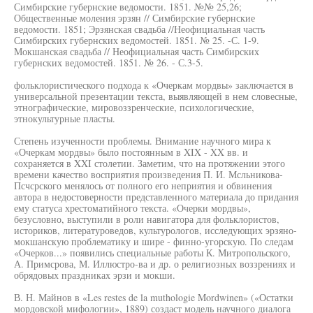
Симбирские губернские ведомости. 1851. №№ 25,26;
Общественные моления эрзян // Симбирские губернские
ведомости. 1851; Эрзянская свадьба //Неофициальная часть
Симбирских губернских ведомостей. 1851. № 25. -С. 1-9.
Мокшанская свадьба // Неофициальная часть Симбирских
губернских ведомостей. 1851. № 26. - С.3-5.
фольклористического подхода к «Очеркам мордвы» заключается в
универсальной презентации текста, выявляющей в нем словесные,
этнографические, мировоззренческие, психологические,
этнокультурные пласты.
Степень изученности проблемы. Внимание научного мира к
«Очеркам мордвы» было постоянным в XIX - XX вв. и
сохраняется в XXI столетии. Заметим, что на протяжении этого
времени качество восприятия произведения П. И. Мсльникова-
Псчсрского менялось от полного его неприятия и обвинения
автора в недостоверности представленного материала до придания
ему статуса хрестоматийного текста. «Очерки мордвы»,
безусловно, выступили в роли навигатора для фольклористов,
историков, литературоведов, культурологов, исследующих эрзяно-
мокшанскую проблематику и шире - финно-угорскую. По следам
«Очерков...» появились специальные работы К. Митропольского,
А. Примсрова, М. Иллюстро-ва и др. о религиозных воззрениях и
обрядовых праздниках эрзи и мокши.
В. Н. Майнов в «Les restes de la muthologie Mordwinen» («Остатки
мордовской мифологии», 1889) создаст модель научного диалога