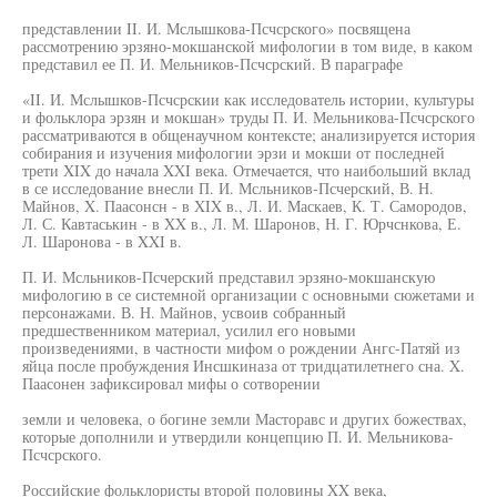
представлении II. И. Мслышкова-Псчсрского» посвящена
рассмотрению эрзяно-мокшанской мифологии в том виде, в каком
представил ее П. И. Мельников-Псчсрский. В параграфе
«II. И. Мслышков-Псчсрскии как исследователь истории, культуры
и фольклора эрзян и мокшан» труды П. И. Мельникова-Псчсрского
рассматриваются в общенаучном контексте; анализируется история
собирания и изучения мифологии эрзи и мокши от последней
трети XIX до начала XXI века. Отмечается, что наибольший вклад
в се исследование внесли П. И. Мсльников-Псчерский, В. Н.
Майнов, X. Паасонсн - в XIX в., Л. И. Маскаев, К. Т. Самородов,
Л. С. Кавтаськин - в XX в., Л. М. Шаронов, Н. Г. Юрчснкова, Е.
Л. Шаронова - в XXI в.
П. И. Мсльников-Псчерский представил эрзяно-мокшанскую
мифологию в се системной организации с основными сюжетами и
персонажами. В. Н. Майнов, усвоив собранный
предшественником материал, усилил его новыми
произведениями, в частности мифом о рождении Ангс-Патяй из
яйца после пробуждения Инсшкиназа от тридцатилетнего сна. X.
Паасонен зафиксировал мифы о сотворении
земли и человека, о богине земли Масторавс и других божествах,
которые дополнили и утвердили концепцию П. И. Мельникова-
Псчсрского.
Российские фольклористы второй половины XX века,