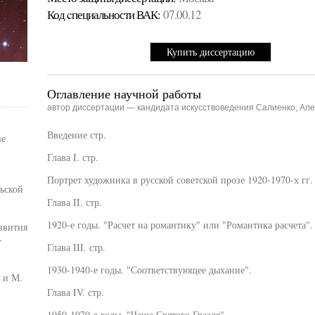
Код cпециальности ВАК:
07.00.12
Купить диссертацию
Оглавление научной работы
автор диссертации — кандидата искусствоведения Салиенко, Ал
Введение стр.
ве
Глава I. стр.
Портрет художника в русской советской прозе 1920-1970-х гг.
ьской
Глава II. стр.
1920-е годы. "Расчет на романтику" или "Романтика расчета".
звития
-
Глава III. стр.
1930-1940-е годы. "Соответствующее дыхание".
 и М.
Глава IV. стр.
1950-1970-е годы. "Чаша Святого Грааля".