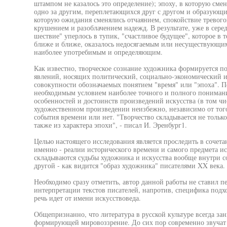
штампом не казалось это определение); эпоху, в которую см
одно за другим, переплетающихся друг с другом и образующих
которую ожидания сменялись отчаянием, спокойствие тревого
крушением и разоблачением надежд. В результате, уже в серед
шествие" уперлось в тупик, "счастливое будущее", которое в т
ближе и ближе, оказалось недосягаемым или несуществующим,
наиболее употребимым и определяющим.
Как известно, творческое сознание художника формируется п
явлений, носящих политический, социально-экономический и
совокупности обозначаемых понятием "время" или "эпоха". П
необходимым условием наиболее точного и полного понимани
особенностей и достоинств произведений искусства (в том чи
художественном произведении неизбежно, независимо от того
события времени или нет. "Творчество складывается не тольк
также из характера эпохи", - писал И. Эренбург1.
Целью настоящего исследования является проследить в сочет
именно - реалии исторического времени и самого предмета ис
складываются судьбы художника и искусства вообще внутри со
другой - как видится "образ художника" писателями XX века.
Необходимо сразу отметить, автор данной работы не ставил п
интерпретации текстов писателей, напротив, специфика подхо
речь идет от имени искусствоведа.
Общепризнанно, что литература в русской культуре всегда за
формирующей мировоззрение. До сих пор современно звучат с