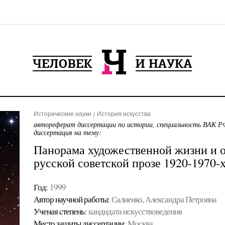
Исторические науки
История искусства
автореферат диссертации по истории, специальность ВАК РФ
диссертация на тему:
Панорама художественной жизни и о
русской советской прозе 1920-1970-х
Год:
1999
Автор научной работы:
Салиенко, Александра Петровна
Ученая cтепень:
кандидата искусствоведения
Место защиты диссертации:
Москва