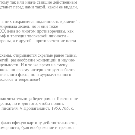
этому так или иначе ставшие действенным
танет перед нами такой, какой ее видели,
о в них сохраняется подлинность времени" .
рмировала людей, но и они тоже
 XX века во многом противоречивы, как
ф и трагедия творческой личности -
ороны, а с другой - противостояние поэта
 схемы, открываются скрытые ранее тайны,
етий, разнообразие концепций и научно-
цельности. И в то же время на смену
эпоха по-своему интерпретирует события
тального факта, но и художественного
деологов и теоретиков4.
ная читательница берет роман Толстого не
ества, но и для того, чтобы понять
писателя. // Пропагандист, 1953, №5, с.
и философскую картину действительности,
номерности, будя воображение и тревожа