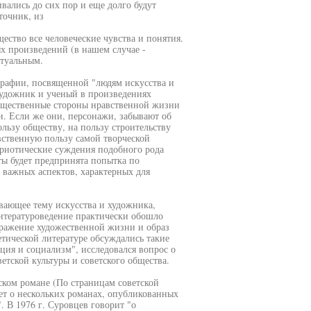
вались до сих пор и еще долго будут
точник, из
щество все человеческие чувства и понятия.
х произведений (в нашем случае -
ктуальным.
рафии, посвященной "людям искусства и
"Художник и ученый в произведениях
существенные стороны нравственной жизни
. Если же они, персонажи, забывают об
ользу обществу, на пользу строительству
вственную пользу самой творческой
атриотические суждения подобного рода
ты будет предпринята попытка по
 важных аспектов, характерных для
вающее тему искусства и художника,
литературоведение практически обошло
бражение художественной жизни и образ
етической литературе обсуждались такие
ия и социализм", исследовался вопрос о
етской культуры и советского общества.
ском романе (По страницам советской
дет о нескольких романах, опубликованных
. В 1976 г. Суровцев говорит "о