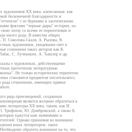
х художников XX века, написанные, как
екой бесконечной благодарности и
"оттепели" с ее бурными и хаотическими
выми фактами "черные дыры" истории, но
ь свою эпоху со всеми ее перипетиями и
ура иного рода. В качестве общих
П. Соколова-Скаля, А. Рылова, В.
естных художников, увидевшие свет в
ные сочинения таких авторов как К.
 Лабас, С. Лучишкин, А. Тышлер и др.
ассказы о художниках, действующими
тных прототипов литературные
жника". Не только исторические перипетии
ника становятся предметом писательского,
го рода сочинениях, имеющих прямое
аботе.
ого ряда произведений, созданных
кономерным является желание обратиться к
ами литературы XX века, таким, как И.
Ю. Трифонов, Ю. Домбровский, а также Б.
я которых кажутся нам значимыми и
итателей. Однако принимая во внимание
едения иных литераторов, таких
Необходимо обратить внимание на то, что