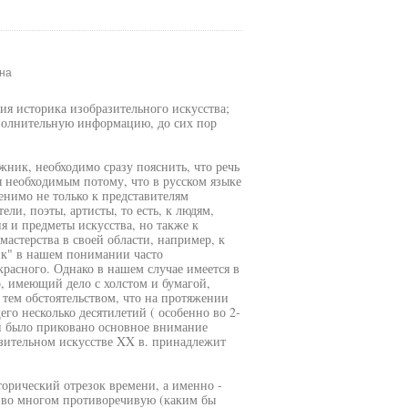
на
ия историка изобразительного искусства;
ополнительную информацию, до сих пор
жник, необходимо сразу пояснить, что речь
я необходимым потому, что в русском языке
енимо не только к представителям
ли, поэты, артисты, то есть, к людям,
 и предметы искусства, но также к
астерства в своей области, например, к
ник" в нашем понимании часто
екрасного. Однако в нашем случае имеется в
, имеющий дело с холстом и бумагой,
тем обстоятельством, что на протяжении
го несколько десятилетий ( особенно во 2-
си было приковано основное внимание
зительном искусстве XX в. принадлежит
торический отрезок времени, а именно -
и во многом противоречивую (каким бы