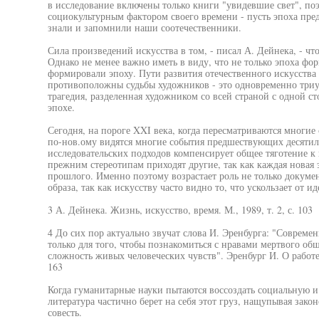
в исследование включены только книги "увидевшие свет", по
социокультурным фактором своего времени - пусть эпоха предс
знали и запомнили наши соотечественники.
Сила произведений искусства в том, - писал А. Дейнека, - чт
Однако не менее важно иметь в виду, что не только эпоха фо
формировали эпоху. Пути развития отечественного искусства
противоположны судьбы художников - это одновременно триум
трагедия, разделенная художником со всей страной с одной ст
эпохе.
Сегодня, на пороге XXI века, когда пересматриваются многие
по-нов.ому видятся многие события предшествующих десятил
исследовательских подходов компенсирует общее тяготение к 
прежним стереотипам приходят другие, так как каждая новая 
прошлого. Именно поэтому возрастает роль не только докумен
образа, так как искусству часто видно то, что ускользает от и
3 А. Дейнека. Жизнь, искусство, время. М., 1989, т. 2, с. 103
4 До сих пор актуально звучат слова И. Эренбурга: "Современ
только для того, чтобы познакомиться с нравами мертвого общ
сложность живых человеческих чувств". Эренбург И. О работе 
163
Когда гуманитарные науки пытаются воссоздать социальную 
литература частично берет на себя этот груз, нащупывая зако
совесть.