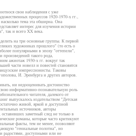
соотнося свои наблюдения с уже
ожественных процессов 1920-1970-х гг.,
 насколько тема эта обширна. Она
дставляет интерес для изучения истории
", так и всего XX века.
делить на три основные группы. К первой
еликих художниках прошлого" (то есть о
иболее популярными в эпоху "оттепели",
и произведений такого рода,
им ажиотаж 1930-х гг. вокруг так
ьшей части новелл и повестей становятся
анцузские импрессионисты. Таковы
гополова, И. Эренбурга и других авторов.
чивать, ни недооценивать достоинство
 свою информативно-познавательную роль
бознательного читателя, далекого от
книг выпускалось издательством "Детская
остаточно живой, яркой и доступной
ентальных источников, авторы
 оставивших заметный след не только в
рические романы, которые часто критикуют
альные факты, тем не менее, позволяют
здающую "гениальные полотна", но
и радостями, доступными или не