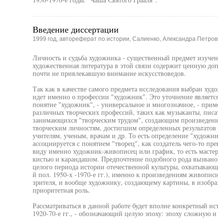
Введение диссертации
1999 год, автореферат по истории, Салиенко, Александра Петров
Личность и судьба художника - существенный предмет изучен
художественная литература в этой связи содержит ценную д
почти не привлекавшую внимание искусствоведов.
Так как в качестве самого предмета исследования выбран худо
идет именно о профессии "художник". Это уточнение являетс
понятие "художник", - универсальное и многозначное, - прим
различных творческих профессий, таких как музыканты, писате
занимающихся "творческим трудом", создающим произведения
творческим личностям, достигшим определенных результатов м
учителям, ученым, врачам и др. То есть определение "худож
ассоциируется с понятием "творец", как создатель чего-то пр
виду именно художник-живописец или график, то есть мастер
кистью и карандашом. Предпочтение подобного рода вызвано 
целого периода истории отечественной культуры, охватывающе
й пол. 1950-х -1970-е гг.), именно к произведениям живопи
зрителя, и вообще художнику, создающему картины, в изобра
приоритетная роль.
Рассматриваться в данной работе будет вполне конкретный ис
1920-70-е гг., - обозначающий целую эпоху: эпоху сложную 