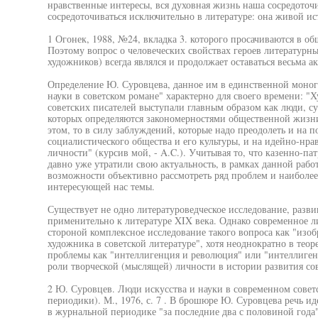
нравственные интересы, вся духовная жизнь наша сосредоточи
сосредоточиваться исключительно в литературе: она живой ис
1 Огонек, 1988, №24, вкладка 3. которого просачиваются в об
Поэтому вопрос о человеческих свойствах героев литературны
художников) всегда являлся и продолжает оставаться весьма а
Определение Ю. Суровцева, данное им в единственной моног
науки в советском романе" характерно для своего времени: 
советских писателей выступали главным образом как люди, 
которых определяются закономерностями общественной жизни
этом, то в силу заблуждений, которые надо преодолеть и на п
социалистического общества и его культуры, и на идейно-нра
личности" (курсив мой, - A.C.). Учитывая то, что казенно-п
давно уже утратили свою актуальность, в рамках данной рабо
возможности объективно рассмотреть ряд проблем и наиболее
интересующей нас темы.
Существует не одно литературоведческое исследование, разви
применительно к литературе XIX века. Однако современное 
стороной комплексное исследование такого вопроса как "изо
художника в советской литературе", хотя неоднократно в теор
проблемы как "интеллигенция и революция" или "интеллигенц
роли творческой (мыслящей) личности в истории развития сов
2 Ю. Суровцев. Люди искусства и науки в современном совет
периодики). М., 1976, с. 7 . В брошюре Ю. Суровцева речь и
в журнальной периодике "за последние два с половиной года"