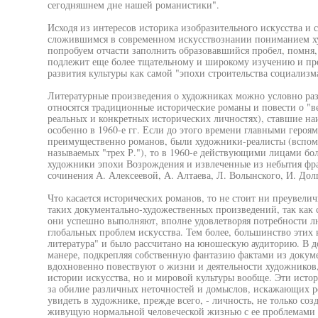
сегодняшнем дне нашей романистики".
Исходя из интересов историка изобразительного искусства и 
сложившимся в современном искусствознании пониманием худ
попробуем отчасти заполнить образовавшийся пробел, помня,
подлежит еще более тщательному и широкому изучению и пре
развития культуры как самой "эпохи строительства социализма
Литературные произведения о художниках можно условно раз
относятся традиционные исторические романы и повести о "в
реальных и конкретных исторических личностях), ставшие на
особенно в 1960-е гг. Если до этого времени главными героям
преимущественно романов, были художники-реалисты (вспомн
называемых "трех Р."), то в 1960-е действующими лицами бол
художники эпохи Возрождения и извлеченные из небытия фр
сочинения А. Алексеевой, А. Алтаева, Л. Волынского, И. Дол
Что касается исторических романов, то не стоит ни преувели
таких документально-художественных произведений, так как
они успешно выполняют, вполне удовлетворяя потребности лю
глобальных проблем искусства. Тем более, большинство этих 
литература" и было рассчитано на юношескую аудиторию. В д
манере, подкрепляя собственную фантазию фактами из докум
вдохновенно повествуют о жизни и деятельности художников,
истории искусства, но и мировой культуры вообще. Эти исто
за обилие различных неточностей и домыслов, искажающих ре
увидеть в художнике, прежде всего, - личность, не только со
живущую нормальной человеческой жизнью с ее проблемами 