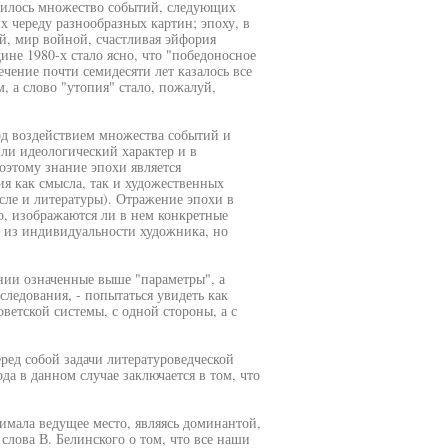
енилось множество событий, следующих
 череду разнообразных картин; эпоху, в
й, мир войной, счастливая эйфория
ине 1980-х стало ясно, что "победоносное
ечение почти семидесяти лет казалось все
 а слово "утопия" стало, пожалуй,
од воздействием множества событий и
ли идеологический характер и в
оэтому знание эпохи является
я как смысла, так и художественных
сле и литературы). Отражение эпохи в
, изображаются ли в нем конкретные
о из индивидуальности художника, но
ании означенные выше "параметры", а
следования, - попытаться увидеть как
ветской системы, с одной стороны, а с
еред собой задачи литературоведческой
да в данном случае заключается в том, что
нимала ведущее место, являясь доминантой,
лова В. Белинского о том, что все наши