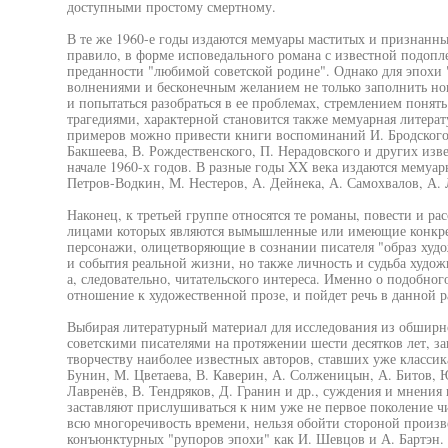
доступными простому смертному.
В те же 1960-е годы издаются мемуары маститых и признанны
правило, в форме исповедального романа с известной подопл
преданности "любимой советской родине". Однако для эпохи 
волнениями и бесконечным желанием не только заполнить но
и попытаться разобраться в ее проблемах, стремлением понят
трагедиями, характерной становится также мемуарная литерат
примеров можно привести книги воспоминаний И. Бродского, 
Бакшеева, В. Рождественского, П. Нерадовского и других изв
начале 1960-х годов. В разные годы XX века издаются мемуар
Петров-Водкин, М. Нестеров, А. Дейнека, А. Самохвалов, А.
Наконец, к третьей группе относятся те романы, повести и р
лицами которых являются вымышленные или имеющие конкре
персонажи, олицетворяющие в сознании писателя "образ худо
и события реальной жизни, но также личность и судьба худож
а, следовательно, читательского интереса. Именно о подобно
отношение к художественной прозе, и пойдет речь в данной р
Выбирая литературный материал для исследования из обширн
советскими писателями на протяжении шести десятков лет, за
творчеству наиболее известных авторов, ставших уже классик
Бунин, М. Цветаева, В. Каверин, А. Солженицын, А. Битов, 
Лавренёв, В. Тендряков, Д. Гранин и др., суждения и мнени
заставляют прислушиваться к ним уже не первое поколение ч
всю многоречивость времени, нельзя обойти стороной произв
конъюнктурных "рупоров эпохи" как И. Шевцов и А. Бартэн. 