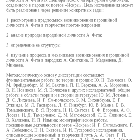
созданного в пародиях поэтов «Искры». Цель исследования может
быть реализована через решение конкретных задач:
1. рассмотрение предпосылок возникновения пародийной
личности А. Фета в творчестве поэтов-искровцев;
2. анализ природы пародийной личности А. Фета;
3. определение ее структуры;
4. изучение процесса и механизмов возникновения пародийной
личности А. Фета в пародиях А. Сниткина, П. Медведева, Д.
Минаева.
Методологическую основу диссертации составляют
фундаментальные работы по теории пародии: Ю. Н. Тынянова, О.
М. Фрейденберг, М. М. Бахтина, П. Н. Беркова, А. А. Морозова,
В. И. Новикова, М. Я. Полякова и других исследователей; общие
работы в области теории и истории литературы: Ю. М. Лотмана,
Д. С. Лихачева, И. Г. Ям-польского, Б. М. Эйхенбаума, Е. Г.
Эткинда, М. Л. Гаспарова, Л. Я. Гинзбург, Ю. В. Манна, Б. В.
Томашевского, В. Я. Проппа, Н. Н. Скатова, Б. Ф. Егорова, А. Ф.
Лосева, Н. Д. Тамарченко, Д. М. Магомедовой, Л. Е. Ляпиной, Е.
В. Хализева, И. П. Ильина; монографические работы,
посвященные деятельности поэтов «Искры»: И. Г. Ямпольского, Г.
А. Лебедевой, Н. Н. Скатова, И. И. Гусаровой; исследования,
описывающие жизненный и творческий путь А. А. Фета: Г. П.
Блока, Б. Я. Бухштаба, Д. Д. Благого, Л. М. Лотман, Е. А. Майми-