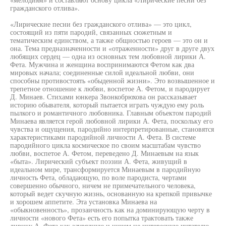
гражданского отлива».
«Лирические песни без гражданского отлива» — это цикл,
состоящий из пяти пародий, связанных сюжетным и
тематическим единством, а также общностью героев — это он и
она. Тема предназначенности и «отраженности» друг в друге двух
любящих сердец — одна из основных тем любовной лирики А.
Фета. Мужчина и женщина воспринимаются Фетом как два
мировых начала; соединенные силой идеальной любви, они
способны противостоять «обыденной жизни». Это возвышенное и
трепетное отношение к любви, воспетое А. Фетом, и пародирует
Д. Минаев. Стихами юнкера Звонкобрюхова он рассказывает
историю обывателя, который пытается играть чуждую ему роль
пылкого и романтичного любовника. Главным объектом пародий
Минаева является герой любовной лирики А. Фета, поскольку его
чувства и ощущения, пародийно интерпретированные, становятся
характеристиками пародийной личности А. Фета. В системе
пародийного цикла космическое по своим масштабам чувство
любви, воспетое А. Фетом, переведено Д. Минаевым на язык
«быта». Лирический субъект поэзии А. Фета, живущий в
идеальном мире, трансформируется Минаевым в пародийную
личность Фета, обладающую, по воле пародиста, чертами
совершенно обычного, ничем не примечательного человека,
который ведет скучную жизнь, основанную на крепкой привычке
и хорошем аппетите. Эта установка Минаева на
«обыкновенность», прозаичность как на доминирующую черту в
личности «нового Фета» есть его попытка трактовать также
лирику А. Фета как заурядную и ничем не интересную читателю