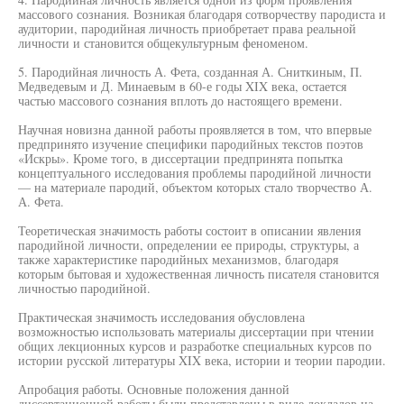
массового сознания. Возникая благодаря сотворчеству пародиста и
аудитории, пародийная личность приобретает права реальной
личности и становится общекультурным феноменом.
5. Пародийная личность А. Фета, созданная А. Сниткиным, П.
Медведевым и Д. Минаевым в 60-е годы XIX века, остается
частью массового сознания вплоть до настоящего времени.
Научная новизна данной работы проявляется в том, что впервые
предпринято изучение специфики пародийных текстов поэтов
«Искры». Кроме того, в диссертации предпринята попытка
концептуального исследования проблемы пародийной личности
— на материале пародий, объектом которых стало творчество А.
А. Фета.
Теоретическая значимость работы состоит в описании явления
пародийной личности, определении ее природы, структуры, а
также характеристике пародийных механизмов, благодаря
которым бытовая и художественная личность писателя становится
личностью пародийной.
Практическая значимость исследования обусловлена
возможностью использовать материалы диссертации при чтении
общих лекционных курсов и разработке специальных курсов по
истории русской литературы XIX века, истории и теории пародии.
Апробация работы. Основные положения данной
диссертационной работы были представлены в виде докладов на