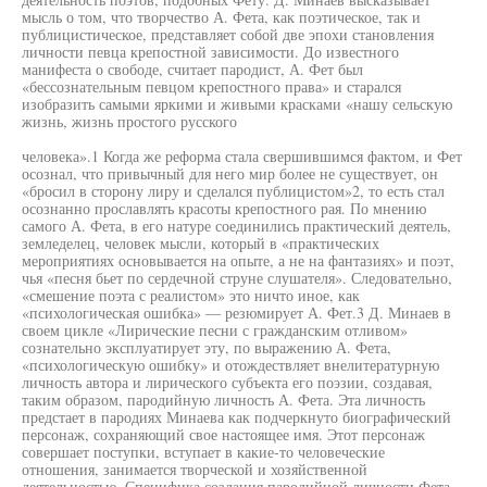
мысль о том, что творчество А. Фета, как поэтическое, так и
публицистическое, представляет собой две эпохи становления
личности певца крепостной зависимости. До известного
манифеста о свободе, считает пародист, А. Фет был
«бессознательным певцом крепостного права» и старался
изобразить самыми яркими и живыми красками «нашу сельскую
жизнь, жизнь простого русского
человека».1 Когда же реформа стала свершившимся фактом, и Фет
осознал, что привычный для него мир более не существует, он
«бросил в сторону лиру и сделался публицистом»2, то есть стал
осознанно прославлять красоты крепостного рая. По мнению
самого А. Фета, в его натуре соединились практический деятель,
земледелец, человек мысли, который в «практических
мероприятиях основывается на опыте, а не на фантазиях» и поэт,
чья «песня бьет по сердечной струне слушателя». Следовательно,
«смешение поэта с реалистом» это ничто иное, как
«психологическая ошибка» — резюмирует А. Фет.3 Д. Минаев в
своем цикле «Лирические песни с гражданским отливом»
сознательно эксплуатирует эту, по выражению А. Фета,
«психологическую ошибку» и отождествляет внелитературную
личность автора и лирического субъекта его поэзии, создавая,
таким образом, пародийную личность А. Фета. Эта личность
предстает в пародиях Минаева как подчеркнуто биографический
персонаж, сохраняющий свое настоящее имя. Этот персонаж
совершает поступки, вступает в какие-то человеческие
отношения, занимается творческой и хозяйственной
деятельностью. Специфика создания пародийной личности Фета