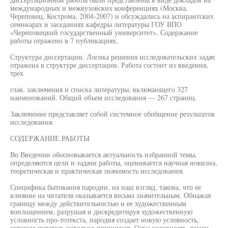
международных и межвузовских конференциях (Москва,
Череповец, Кострома, 2004-2007) и обсуждались на аспирантских
семинарах и заседаниях кафедры литературы ГОУ ВПО
«Череповецкий государственный университет». Содержание
работы отражено в 7 публикациях.
Структура диссертации. Логика решения исследовательских задач
отражена в структуре диссертации. Работа состоит из введения,
трех
глав, заключения и списка литературы, включающего 327
наименований. Общий объем исследования — 267 страниц.
Заключение представляет собой системное обобщение результатов
исследования.
СОДЕРЖАНИЕ РАБОТЫ
Во Введении обосновывается актуальность избранной темы,
определяются цели и задачи работы, оценивается научная новизна,
теоретическая и практическая значимость исследования.
Специфика бытования пародии, на наш взгляд, такова, что ее
влияние на читателя оказывается весьма значительным. Обнажая
границу между действительностью и ее художественным
воплощением, разрушая и дискредитируя художественную
условность про-тотекста, пародия создает новую условность,
которую читатель невольно принимает. Одна условность, таким