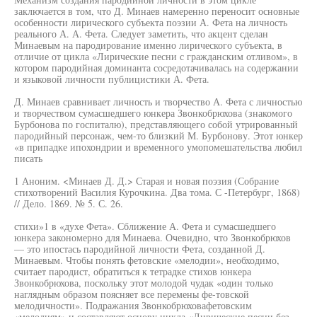
заключается в том, что Д. Минаев намеренно переносит основные
особенности лирического субъекта поэзии А. Фета на личность
реального А. А. Фета. Следует заметить, что акцент сделан
Минаевым на пародирование именно лирического субъекта, в
отличие от цикла «Лирические песни с гражданским отливом», в
котором пародийная доминанта сосредотачивалась на содержании
и языковой личности публицистики А. Фета.
Д. Минаев сравнивает личность и творчество А. Фета с личностью
и творчеством сумасшедшего юнкера Звонкобрюхова (знакомого
Бурбонова по госпиталю), представляющего собой утрированный
пародийный персонаж, чем-то близкий М. Бурбонову. Этот юнкер
«в припадке ипохондрии и временного умопомешательства любил
писать
1 Аноним. <Минаев Д. Д.> Старая и новая поэзия (Собрание
стихотворений Василия Курочкина. Два тома. С -Петербург, 1868)
// Дело. 1869. № 5. С. 26.
стихи»1 в «духе Фета». Сближение А. Фета и сумасшедшего
юнкера закономерно для Минаева. Очевидно, что Звонкобрюхов
— это ипостась пародийной личности Фета, созданной Д.
Минаевым. Чтобы понять фетовские «мелодии», необходимо,
считает пародист, обратиться к тетрадке стихов юнкера
Звонкобрюхова, поскольку этот молодой чудак «один только
наглядным образом поясняет все перемены фе-товской
мелодичности». Подражания Звонкобрюховафетовским
«мелодиям» и составляют основу цикла «Лирические песни без