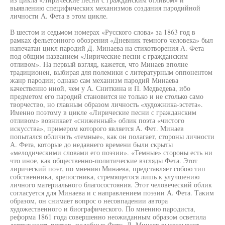
выявлению специфических механизмов создания пародийной
личности А. Фета в этом цикле.
В шестом и седьмом номерах «Русского слова» за 1863 год в
рамках фельетонного обозрения «Дневник темного человека» был
напечатан цикл пародий Д. Минаева на стихотворения А. Фета
под общим названием «Лирические песни с гражданским
отливом». На первый взгляд, кажется, что Минаев вполне
традиционен, выбирая для полемики с литературным оппонентом
жанр пародии; однако сам механизм пародий Минаева
качественно иной, чем у А. Сниткина и П. Медведева, ибо
предметом его пародий становится не только и не столько само
творчество, но главным образом личность «художника-эстета».
Именно поэтому в цикле «Лирические песни с гражданским
отливом» возникает «сниженный» облик поэта «чистого
искусства», примером которого является А. Фет. Минаев
попытался обличить «темные», как он полагает, стороны личности
А. Фета, которые до недавнего времени были скрыты
«мелодическими словами его поэзии». «Темные» стороны есть ни
что иное, как общественно-политические взгляды Фета. Этот
лирический поэт, по мнению Минаева, представляет собою тип
собственника, крепостника, стремящегося лишь к улучшению
личного материального благосостояния. Этот человеческий облик
согласуется для Минаева и с направлением поэзии А. Фета. Таким
образом, он снимает вопрос о несовпадении автора
художественного и биографического. По мнению пародиста,
реформа 1861 года совершенно неожиданным образом осветила
деятельность поэтов, подобных Фету. Д. Минаев высказывает