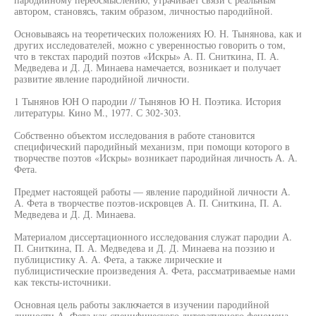
автором, становясь, таким образом, личностью пародийной.
Основываясь на теоретических положениях Ю. Н. Тынянова, как и
других исследователей, можно с уверенностью говорить о том,
что в текстах пародий поэтов «Искры» А. П. Сниткина, П. А.
Медведева и Д. Д. Минаева намечается, возникает и получает
развитие явление пародийной личности.
1 Тынянов ЮН О пародии // Тынянов Ю Н. Поэтика. История
литературы. Кино М., 1977. С 302-303.
Собственно объектом исследования в работе становится
специфический пародийный механизм, при помощи которого в
творчестве поэтов «Искры» возникает пародийная личность А. А.
Фета.
Предмет настоящей работы — явление пародийной личности А.
А. Фета в творчестве поэтов-искровцев А. П. Сниткина, П. А.
Медведева и Д. Д. Минаева.
Материалом диссертационного исследования служат пародии А.
П. Сниткина, П. А. Медведева и Д. Д. Минаева на поэзию и
публицистику А. А. Фета, а также лирические и
публицистические произведения А. Фета, рассматриваемые нами
как тексты-источники.
Основная цель работы заключается в изучении пародийной
личности А. Фета как специфического литературного феномена,