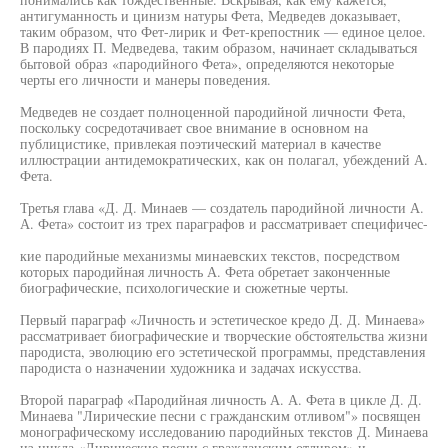
антигуманность и цинизм натуры Фета, Медведев доказывает,
таким образом, что Фет-лирик и Фет-крепостник — единое целое.
В пародиях П. Медведева, таким образом, начинает складываться
бытовой образ «пародийного Фета», определяются некоторые
черты его личности и манеры поведения.
Медведев не создает полноценной пародийной личности Фета,
поскольку сосредотачивает свое внимание в основном на
публицистике, привлекая поэтический материал в качестве
иллюстрации антидемократических, как он полагал, убеждений А.
Фета.
Третья глава «Д. Д. Минаев — создатель пародийной личности А.
А. Фета» состоит из трех параграфов и рассматривает специфичес-
кие пародийные механизмы минаевских текстов, посредством
которых пародийная личность А. Фета обретает законченные
биографические, психологические и сюжетные черты.
Первый параграф «Личность и эстетическое кредо Д. Д. Минаева»
рассматривает биографические и творческие обстоятельства жизни
пародиста, эволюцию его эстетической программы, представления
пародиста о назначении художника и задачах искусства.
Второй параграф «Пародийная личность А. А. Фета в цикле Д. Д.
Минаева "Лирические песни с гражданским отливом"» посвящен
монографическому исследованию пародийных текстов Д. Минаева
из цикла «Лирические песни с гражданским отливом» и