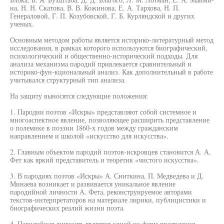
на, Н. Н. Скатова, В. В. Кожинова, Е. А. Тархова, Н. П.
Генераловой, Г. П. Козубовской, Г. Б. Курляндской и других
ученых.
Основным методом работы является историко-литературный метод
исследования, в рамках которого используются биографический,
психологический и общественно-исторический подходы. Для
анализа механизма пародий привлекается сравнительный и
историко-фун-кциональный анализ. Как дополнительный в работе
учитывался структурный тип анализа.
На защиту выносятся следующие положения:
1. Пародии поэтов «Искры» представляют собой системное и
многоаспектное явление, позволяющее расширить представление
о полемике в поэзии 1860-х годов между гражданским
направлением и школой «искусство для искусства».
2. Главным объектом пародий поэтов-искровцев становится А. А.
Фет как яркий представитель и теоретик «чистого искусства».
3. В пародиях поэтов «Искры» А. Сниткина, П. Медведева и Д.
Минаева возникает и развивается уникальное явление
пародийной личности А. Фета, реконструируемое авторами
текстов-интерпретаторов на материале лирики, публицистики и
биографических реалий жизни поэта.
4. Пародийная личность является одной из форм проявления