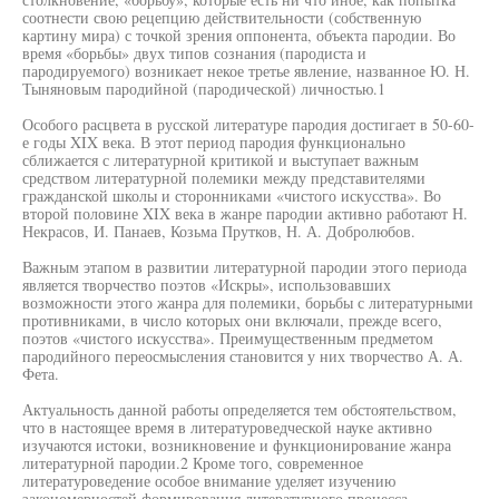
соотнести свою рецепцию действительности (собственную
картину мира) с точкой зрения оппонента, объекта пародии. Во
время «борьбы» двух типов сознания (пародиста и
пародируемого) возникает некое третье явление, названное Ю. Н.
Тыняновым пародийной (пародической) личностью.1
Особого расцвета в русской литературе пародия достигает в 50-60-
е годы XIX века. В этот период пародия функционально
сближается с литературной критикой и выступает важным
средством литературной полемики между представителями
гражданской школы и сторонниками «чистого искусства». Во
второй половине XIX века в жанре пародии активно работают Н.
Некрасов, И. Панаев, Козьма Прутков, Н. А. Добролюбов.
Важным этапом в развитии литературной пародии этого периода
является творчество поэтов «Искры», использовавших
возможности этого жанра для полемики, борьбы с литературными
противниками, в число которых они включали, прежде всего,
поэтов «чистого искусства». Преимущественным предметом
пародийного переосмысления становится у них творчество А. А.
Фета.
Актуальность данной работы определяется тем обстоятельством,
что в настоящее время в литературоведческой науке активно
изучаются истоки, возникновение и функционирование жанра
литературной пародии.2 Кроме того, современное
литературоведение особое внимание уделяет изучению
закономерностей формирования литературного процесса.