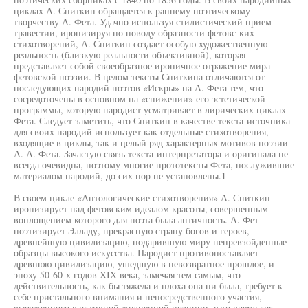
циклах А. Сниткин обращается к раннему поэтическому
творчеству А. Фета. Удачно используя стилистический прием
травестии, иронизируя по поводу образности фетовс-ких
стихотворений, А. Сниткин создает особую художественную
реальность (близкую реальности объективной), которая
представляет собой своеобразное ироничное отражение мира
фетовской поэзии. В целом тексты Сниткина отличаются от
последующих пародий поэтов «Искры» на А. Фета тем, что
сосредоточены в основном на «снижении» его эстетической
программы, которую пародист усматривает в лирических циклах
Фета. Следует заметить, что Сниткин в качестве текста-источника
для своих пародий использует как отдельные стихотворения,
входящие в циклы, так и целый ряд характерных мотивов поэзии
А. А. Фета. Зачастую связь текста-интерпретатора и оригинала не
всегда очевидна, поэтому многие прототексты Фета, послужившие
материалом пародий, до сих пор не установлены.1
В своем цикле «Антологические стихотворения» А. Сниткин
иронизирует над фетовским идеалом красоты, совершенным
воплощением которого для поэта была античность. А. Фет
поэтизирует Элладу, прекрасную страну богов и героев,
древнейшую цивилизацию, подарившую миру непревзойденные
образцы высокого искусства. Пародист противопоставляет
древнюю цивилизацию, ушедшую в невозвратное прошлое, и
эпоху 50-60-х годов XIX века, замечая тем самым, что
действительность, как бы тяжела и плоха она ни была, требует к
себе пристального внимания и непосредственного участия,
выраженного в активной жизненной позиции, в то время как