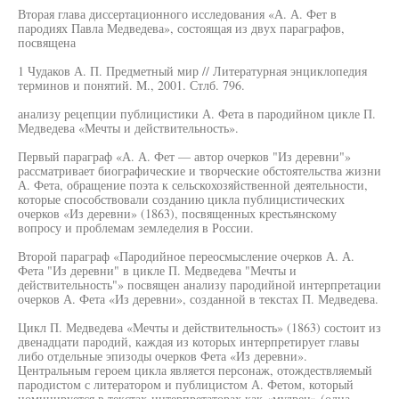
Вторая глава диссертационного исследования «А. А. Фет в
пародиях Павла Медведева», состоящая из двух параграфов,
посвящена
1 Чудаков А. П. Предметный мир // Литературная энциклопедия
терминов и понятий. М., 2001. Стлб. 796.
анализу рецепции публицистики А. Фета в пародийном цикле П.
Медведева «Мечты и действительность».
Первый параграф «А. А. Фет — автор очерков "Из деревни"»
рассматривает биографические и творческие обстоятельства жизни
А. Фета, обращение поэта к сельскохозяйственной деятельности,
которые способствовали созданию цикла публицистических
очерков «Из деревни» (1863), посвященных крестьянскому
вопросу и проблемам земледелия в России.
Второй параграф «Пародийное переосмысление очерков А. А.
Фета "Из деревни" в цикле П. Медведева "Мечты и
действительность"» посвящен анализу пародийной интерпретации
очерков А. Фета «Из деревни», созданной в текстах П. Медведева.
Цикл П. Медведева «Мечты и действительность» (1863) состоит из
двенадцати пародий, каждая из которых интерпретирует главы
либо отдельные эпизоды очерков Фета «Из деревни».
Центральным героем цикла является персонаж, отождествляемый
пародистом с литератором и публицистом А. Фетом, который
номинируется в текстах-интерпретаторах как «мудрец» (одна