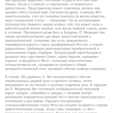
(Ванек, Оксан и Семенов) от притязаний «остервенелого
крепостника». Представителю нового поколения, которое еще
проявит себя в полной мере, Евгению Базарову, помещик Фет
кажется жалким, а все его попытки повлиять на жизнь общества
через пасквильные статьи — смешными. Он не воспринимает
публицистику бывшего лирика всерьез, ибо, что может знать о
действительной жизни человек, всю жизнь певший о розах, девах
и соловьях. Противопоставляя Фета и Базарова, П. Медведев тем
самым противопоставляет два мира: крепостнический и
демократический, сталкивает две силы: реакционную,
стремящуюся вернуть старую дореформенную Россию, и новую,
радикальную, требующую революционных преобразований и
уничтожения старых порядков. Литературный герой Базаров и
реальное лицо крестьянин Семен, таким образом, одинаково
страшат «пародийного Фета», поскольку подсознательно
отождествляются им, оказываются отнесены к общей
антикрепостнической силе, грозящей гибелью всякому помещику.
В статьях «Из деревни» А. Фет позиционирует себя как
землевладельца средней руки и крепкого хозяина, лично
вникающего во все мелкие и крупные усадебные дела. В пародиях
же П. Медведева Фет неизменно изображается как типичный
барин: сибарит, себялюбец и самодур, с молоком матери
впитавший покровительственный тон и чувство превосходства в
отношении к крестьянам. Пародист воспринимает
сельскохозяйственные статьи Фета как попытку возврата к старому
крепостническому укладу, когда слова «помещик» и «Бог»
понимались как тождественные. Вскрывая, как ему кажется,