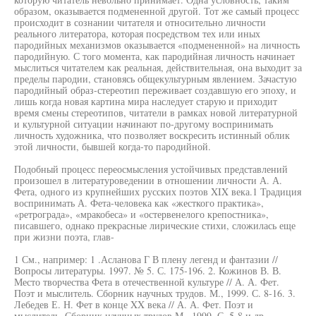
образом, оказывается подмененной другой. Тот же самый процесс
происходит в сознании читателя и относительно личности
реального литератора, которая посредством тех или иных
пародийных механизмов оказывается «подмененной» на личность
пародийную. С того момента, как пародийная личность начинает
мыслиться читателем как реальная, действительная, она выходит за
пределы пародии, становясь общекультурным явлением. Зачастую
пародийный образ-стереотип переживает создавшую его эпоху, и
лишь когда новая картина мира наследует старую и приходит
время смены стереотипов, читатели в рамках новой литературной
и культурной ситуации начинают по-другому воспринимать
личность художника, что позволяет воскресить истинный облик
этой личности, бывшей когда-то пародийной.
Подобный процесс переосмысления устойчивых представлений
произошел в литературоведении в отношении личности А. А.
Фета, одного из крупнейших русских поэтов XIX века.1 Традиция
воспринимать А. Фета-человека как «жесткого практика»,
«ретрограда», «мракобеса» и «остервенелого крепостника»,
писавшего, однако прекрасные лирические стихи, сложилась еще
при жизни поэта, глав-
1 См., например: 1 .Асланова Г В плену легенд и фантазии //
Вопросы литературы. 1997. № 5. С. 175-196. 2. Кожинов В. В.
Место творчества Фета в отечественной культуре // А. А. Фет.
Поэт и мыслитель. Сборник научных трудов. М., 1999. С. 8-16. 3.
Лебедев Е. Н. Фет в конце XX века // А. А. Фет. Поэт и
мыслитель. Сборник научных трудов М., 1999. С. 5-8 и др.