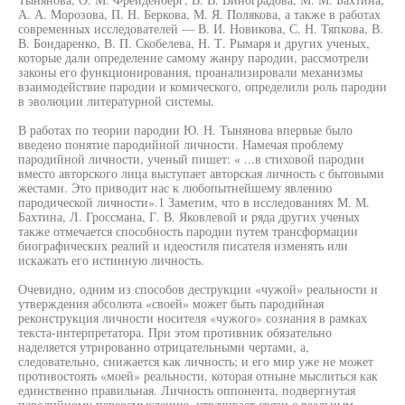
А. А. Морозова, П. Н. Беркова, М. Я. Полякова, а также в работах
современных исследователей — В. И. Новикова, С. Н. Тяпкова, В.
В. Бондаренко, В. П. Скобелева, Н. Т. Рымаря и других ученых,
которые дали определение самому жанру пародии, рассмотрели
законы его функционирования, проанализировали механизмы
взаимодействие пародии и комического, определили роль пародии
в эволюции литературной системы.
В работах по теории пародии Ю. Н. Тынянова впервые было
введено понятие пародийной личности. Намечая проблему
пародийной личности, ученый пишет: « ...в стиховой пародии
вместо авторского лица выступает авторская личность с бытовыми
жестами. Это приводит нас к любопытнейшему явлению
пародической личности».1 Заметим, что в исследованиях М. М.
Бахтина, Л. Гроссмана, Г. В. Яковлевой и ряда других ученых
также отмечается способность пародии путем трансформации
биографических реалий и идеостиля писателя изменять или
искажать его истинную личность.
Очевидно, одним из способов деструкции «чужой» реальности и
утверждения абсолюта «своей» может быть пародийная
реконструкция личности носителя «чужого» сознания в рамках
текста-интерпретатора. При этом противник обязательно
наделяется утрированно отрицательными чертами, а,
следовательно, снижается как личность; и его мир уже не может
противостоять «моей» реальности, которая отныне мыслиться как
единственно правильная. Личность оппонента, подвергнутая
пародийному переосмыслению, утрачивает связи с реальным