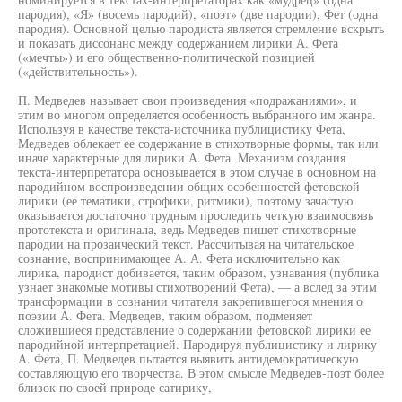
пародия), «Я» (восемь пародий), «поэт» (две пародии), Фет (одна
пародия). Основной целью пародиста является стремление вскрыть
и показать диссонанс между содержанием лирики А. Фета
(«мечты») и его общественно-политической позицией
(«действительность»).
П. Медведев называет свои произведения «подражаниями», и
этим во многом определяется особенность выбранного им жанра.
Используя в качестве текста-источника публицистику Фета,
Медведев облекает ее содержание в стихотворные формы, так или
иначе характерные для лирики А. Фета. Механизм создания
текста-интерпретатора основывается в этом случае в основном на
пародийном воспроизведении общих особенностей фетовской
лирики (ее тематики, строфики, ритмики), поэтому зачастую
оказывается достаточно трудным проследить четкую взаимосвязь
прототекста и оригинала, ведь Медведев пишет стихотворные
пародии на прозаический текст. Рассчитывая на читательское
сознание, воспринимающее А. А. Фета исключительно как
лирика, пародист добивается, таким образом, узнавания (публика
узнает знакомые мотивы стихотворений Фета), — а вслед за этим
трансформации в сознании читателя закрепившегося мнения о
поэзии А. Фета. Медведев, таким образом, подменяет
сложившиеся представление о содержании фетовской лирики ее
пародийной интерпретацией. Пародируя публицистику и лирику
А. Фета, П. Медведев пытается выявить антидемократическую
составляющую его творчества. В этом смысле Медведев-поэт более
близок по своей природе сатирику,