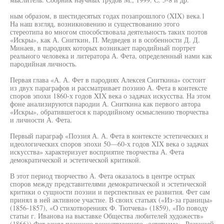
ным образом, в шестидесятых годах позапрошлого (XIX) века.1
На наш взгляд, возникновению и существованию этого
стереотипа во многом способствовала деятельность таких поэтов
«Искры», как А. Сниткин, П. Медведев и в особенности Д. Д.
Минаев, в пародиях которых возникает пародийный портрет
реального человека и литератора А. Фета, определенный нами как
пародийная личность.
Первая глава «А. А. Фет в пародиях Алексея Сниткина» состоит
из двух параграфов и рассматривает поэзию А. Фета в контексте
споров эпохи 1860-х годов XIX века о задачах искусства. На этом
фоне анализируются пародии А. Сниткина как первого автора
«Искры», обратившегося к пародийному осмыслению творчества
и личности А. Фета.
Первый параграф «Поэзия А. А. Фета в контексте эстетических и
идеологических споров эпохи 50—60-х годов XIX века о задачах
искусства» характеризует восприятие творчества А. Фета
демократической и эстетической критикой.
В этот период творчество А. Фета оказалось в центре острых
споров между представителями демократической и эстетической
критики о сущности поэзии и перспективах ее развития. Фет сам
принял в ней активное участие. В своих статьях («Из-за границы»
(1856-1857), «О стихотворениях Ф. Тютчева» (1859), «По поводу
статьи г. Иванова на выставке Общества любителей художеств»
(1866)) Фет занял позицию воинствующего «эстетизма». Реакцией