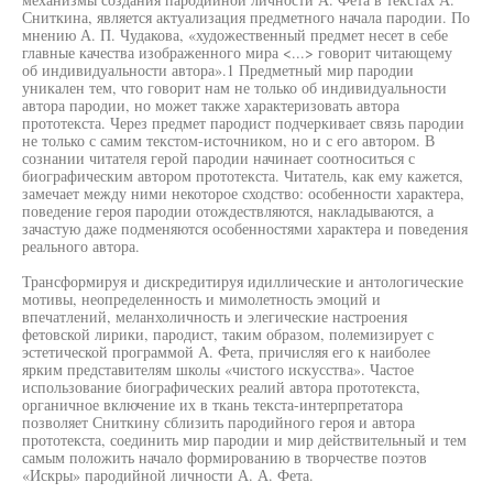
Сниткина, является актуализация предметного начала пародии. По
мнению А. П. Чудакова, «художественный предмет несет в себе
главные качества изображенного мира <...> говорит читающему
об индивидуальности автора».1 Предметный мир пародии
уникален тем, что говорит нам не только об индивидуальности
автора пародии, но может также характеризовать автора
прототекста. Через предмет пародист подчеркивает связь пародии
не только с самим текстом-источником, но и с его автором. В
сознании читателя герой пародии начинает соотноситься с
биографическим автором прототекста. Читатель, как ему кажется,
замечает между ними некоторое сходство: особенности характера,
поведение героя пародии отождествляются, накладываются, а
зачастую даже подменяются особенностями характера и поведения
реального автора.
Трансформируя и дискредитируя идиллические и антологические
мотивы, неопределенность и мимолетность эмоций и
впечатлений, меланхоличность и элегические настроения
фетовской лирики, пародист, таким образом, полемизирует с
эстетической программой А. Фета, причисляя его к наиболее
ярким представителям школы «чистого искусства». Частое
использование биографических реалий автора прототекста,
органичное включение их в ткань текста-интерпретатора
позволяет Сниткину сблизить пародийного героя и автора
прототекста, соединить мир пародии и мир действительный и тем
самым положить начало формированию в творчестве поэтов
«Искры» пародийной личности А. А. Фета.