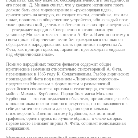
его поэзии. Д. Минаев считал, что у каждого истинного поэта
должно быть свое мировоззрение и «руководящая идея»,
ориентируясь на которую, он создает тексты, способные, так или
иначе, повлиять на общественное устройство, ибо «каждый поэт
тоже практический деятель в собственных своих произведениях»1
— утверждает пародист. Совершенно противоположную
установку Минаев отмечает в поэзии А. Фета. Именно поэтому в
своем цикле «Лирические песни без гражданского отлива» он
обращается к пародированию таких принципов творчества А.
Фета, как принцип красоты, гармонии, превосходства «идеала»
над «будничнойжизнью».
Помимо пародийных текстов фельетон содержит общие
критические замечания относительно стихотворений А. Фета,
переизданных в 1863 году К. Солдатенковым. Разбор лирических
произведений Фета под названием «Лирическое худосочие»
представлен Минаевым в форме писем и размышлений
российского сочинителя, критика и стихотворца, отставного
майора Михаила Бурбонова. Пародийная маска Михаила
Бурбонова — это тип недалекого обывателя, причисляющего себя
к поклонникам поэзии «чистого искусства», но не находящего в
себе достаточного таланта для создания оригинальных
стихотворений. Именно поэтому Бурбонов, как истинный
графоман, ориентируясь на лучшие образцы, в числе которых
первое место занимает лирика А. Фета, сочиняет всевозможные
подражания.
Механизм создания пародийной личности в этом цикле