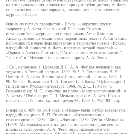
на эти высказывания, а также на лирику и публицистику А. Фета
стали многочисленные пародии, появившиеся в сатирическом
журнале «Искра».
Одним из первых пародистов « Искры », обратившихся к
творчеству А. Фета, был Алексей Павлович Сниткин,
печатавшийся в журнале под псевдонимом Амос Шишкин.
Анализу основных механизмов пародийных текстов А. Сниткина,
положивших начало формированию в творчестве поэтов «Искры»
пародийной личности А. Фета, посвящен второй параграф —
«Пародии Алексея Сниткина ("Антологические стихотворения",
"Элегии" и "Мелодии") на раннюю лирику А. А. Фета».
1 См., например: 1. Цертелев Д Н. А. А. Фет как человек и как
художник // Русский вестник. 1899. № 3. 2. Семенкович В. Н.
Памяти А. А. Фета-Шеншина // Исторический вестник. 1902. Т.
90. № 11. 3 Кузминская Т. А. Письмо Г. П Блоку / Публикация Н.
П. Пузина // Русская литература. 1968. № 2. С. 170-176. 4.
Гольденвейзер М. С. <3аметки на полях «Моих воспоминаний» А
А. Фета> / Публикация Г. Л. Медынцевой // А. А. Фет. Поэт и
мыслитель. Сборник научных трудов М., 1999. С. 299-300 и др.
В период с 1859 по 1861 годы в «Искре» были опубликованы три
пародийных цикла Л. П. Сниткина: «Антологические
стихотворения» (1859; 1861), «Элегии» (1859-1860)и «Мелодии»
(1859). Материалом для этих циклов послужили одноименные
циклы стихотворений А. А. Фета, опубликованные в его
поэтических сборниках с 1840 по 1856 годы. В своих пародийных