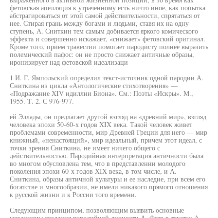
фетовская апелляция к утраченному есть ничто иное, как попытка
абстрагироваться от этой самой действительности, спрятаться от
нее. Стирая грань между богами и людьми, ставя их на одну
ступень, А. Сниткин тем самым добивается яркого комического
эффекта и совершенно искажает, «снижает» фетовский оригинал.
Кроме того, прием травестии помогает пародисту полнее выразить
полемический пафос: он не просто снижает античные образы,
иронизирует над фетовской идеализаци-
1 И. Г. Ямпольский определил текст-источник одной пародии А.
Сниткина из цикла «Антологические стихотворения» —
«Подражание XIV идиллии Биона». См.: Поэты «Искры». М.,
1955. Т. 2. С 976-977.
ей Эллады, он предлагает другой взгляд на «древний мир», взгляд
человека эпохи 50-60-х годов XIX века. Такой человек живет
проблемами современности, мир Древней Греции для него — мир
книжный, «ненастоящий», мир идеальный, причем этот идеал, с
точки зрения Сниткина, не имеет ничего общего с
действительностью. Пародийная интерпретация античности была
во многом обусловлена тем, что в представлении молодого
поколения эпохи 60-х годов XIX века, в том числе, и А.
Сниткина, образы античной культуры и ее наследие, при всем его
богатстве и многообразии, не имели никакого прямого отношения
к русской жизни и к России того времени.
Следующим принципом, позволяющим выявить основные
механизмы создания пародийной личности А. Фета в текстах А.