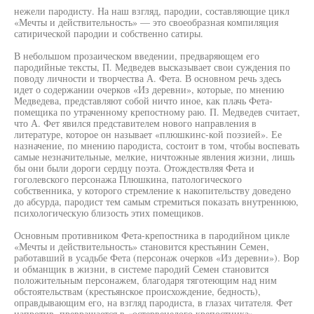
нежели пародисту. На наш взгляд, пародии, составляющие цикл
«Мечты и действительность» — это своеобразная компиляция
сатирической пародии и собственно сатиры.
В небольшом прозаическом введении, предваряющем его
пародийные тексты, П. Медведев высказывает свои суждения по
поводу личности и творчества А. Фета. В основном речь здесь
идет о содержании очерков «Из деревни», которые, по мнению
Медведева, представляют собой ничто иное, как плачь Фета-
помещика по утраченному крепостному раю. П. Медведев считает,
что А. Фет явился представителем нового направления в
литературе, которое он называет «плюшкинс-кой поэзией». Ее
назначение, по мнению пародиста, состоит в том, чтобы воспевать
самые незначительные, мелкие, ничтожные явления жизни, лишь
бы они были дороги сердцу поэта. Отождествляя Фета и
гоголевского персонажа Плюшкина, патологического
собственника, у которого стремление к накопительству доведено
до абсурда, пародист тем самым стремиться показать внутреннюю,
психологическую близость этих помещиков.
Основным противником Фета-крепостника в пародийном цикле
«Мечты и действительность» становится крестьянин Семен,
работавший в усадьбе Фета (персонаж очерков «Из деревни»). Вор
и обманщик в жизни, в системе пародий Семен становится
положительным персонажем, благодаря тяготеющим над ним
обстоятельствам (крестьянское происхождение, бедность),
оправдывающим его, на взгляд пародиста, в глазах читателя. Фет
напротив, превращается в «остервенелого крепостника»,