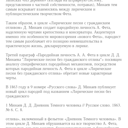
представления о частной собственности, потравах), Минаев тем
самым вскрывает взаимосвязь между лирическим и
публицистическим творчеством Фета.
Таким образом, в цикле «Лирические песни с гражданским
отливом» Д. Минаев создает пародийную личность А. Фета,
наделенную чертами крепостника и консерватора. Акцентируя
именно эти особенности мировоззрения «нового Фета», пародист
тем самым разоблачает его позицию невмешательства в
практическую жизнь, декларируемую в лирике.
Третий параграф «Пародийная личность А. А. Фета в цикле Д. Д.
Минаева "Лирические песни без гражданского отлива"» посвящен
анализу специфических пародийных механизмов, посредством
которых пародийная личность А. Фета в цикле «Лирические
песни без гражданского отлива» обретает новые характерные
черты.
В 1863 году в 9 номере «Русского слова» Д. Минаев публикует
новый цикл пародий под названием «Лирические песни без
гражданского
1 Минаев Д. Д. Дневник Темного человека // Русское слово. 1863.
№ 6. С. 8.
отлива», включенный в фельетон «Дневник Темного человека». В
этом цикле Д. Минаев обрушивается на все творчество А. Фета,
показывая, как ему кажется, бессодержательность и безыдейность