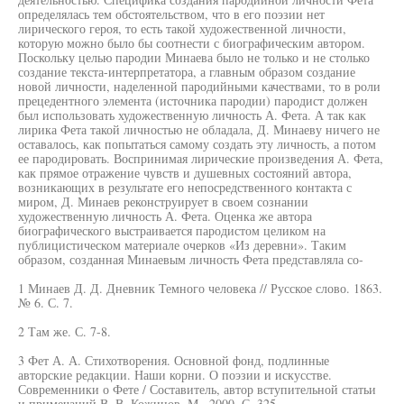
определялась тем обстоятельством, что в его поэзии нет
лирического героя, то есть такой художественной личности,
которую можно было бы соотнести с биографическим автором.
Поскольку целью пародии Минаева было не только и не столько
создание текста-интерпретатора, а главным образом создание
новой личности, наделенной пародийными качествами, то в роли
прецедентного элемента (источника пародии) пародист должен
был использовать художественную личность А. Фета. А так как
лирика Фета такой личностью не обладала, Д. Минаеву ничего не
оставалось, как попытаться самому создать эту личность, а потом
ее пародировать. Воспринимая лирические произведения А. Фета,
как прямое отражение чувств и душевных состояний автора,
возникающих в результате его непосредственного контакта с
миром, Д. Минаев реконструирует в своем сознании
художественную личность А. Фета. Оценка же автора
биографического выстраивается пародистом целиком на
публицистическом материале очерков «Из деревни». Таким
образом, созданная Минаевым личность Фета представляла со-
1 Минаев Д. Д. Дневник Темного человека // Русское слово. 1863.
№ 6. С. 7.
2 Там же. С. 7-8.
3 Фет А. А. Стихотворения. Основной фонд, подлинные
авторские редакции. Наши корни. О поэзии и искусстве.
Современники о Фете / Составитель, автор вступительной статьи
и примечаний В. В. Кожинов. М., 2000. С. 325.