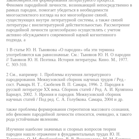
Феномен пародийной личности, возникающий непосредственно в
рамках пародии, помогает убедиться в необходимости
многоаспектного взгляда на все многообразие связей,
существующих внутри литературной системы, а также связей
литературы с внелитературной действительностью. Рассмотрение
пародийной личности целесообразно осуществлять с учетом
активно обсуждаемого современной наукой когнитивного
подхода, а
1 В статье Ю. Н. Тынянова «О пародии» оба эти термина
употребляются как равнозначные. См.: Тынянов Ю. Н. О пародии
// Тынянов Ю. Н. Поэтика. История литературы. Кино. М., 1977.
С. 303-310.
2 См., например: 1. Проблемы изучения литературного
пародирования. Межвузовский сборник научных трудов / Ред.-
сост. Рымарь Н. Т., Скобелев В. П. Самара, 1996. 2. Пародия в
русской литературе XX века. Сборник статей / Ред. А. И. Куляпина
Барнаул, 2002. 3. Ирония и пародия. Межвузовский сборник
научных статей / Под ред. С. А. Голубкова. Самара, 2004 и др.
также проблемы формирования стереотипов массового сознания,
ибо феномен пародийной личности относится, очевидно, к такого
рода устойчивым явлениям.
Изучение наиболее значимых и спорных вопросов теории
пародии нашло отражение в фундаментальных трудах Ю. Н.
Тынянова, О. М. Фрейденберг, В. В. Виноградова, М. М. Бахтина,