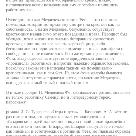
пытающегося всеми возможными ему способами причинить
работнику зло.
Очевидно, что для Медведева позиция Фета — это позиция
помещика, который по-прежнему смотрит на крестьян как на
собственность. Сам же Медведев, безусловно, сочувствует
крестьянину независимо от его поведения и нрава. Пародист был
убежден, что в жизни изначально бесправных крепостных
крестьян, привыкших все решать через общину, либо
беспрекословно подчинятся воле помещика, после манифеста о
свободе ничего не изменилось. В то же время, права помещика
Фета, жалующегося на отсутствие юридической защиты от
«произвола» работников, напротив, надежно охраняются законом,
поскольку законы эти написаны такими же помещиками-
крепостниками, как и сам Фет. На этом фоне жалобы бывшего
лирика на отсутствия справедливости, по мнению Медведева,
выглядят как самый явный и наглый цинизм.
В цикле пародий П. Медведева Фет оказывается противопоставлен
не только работнику Семену, но и литературному герою,
персонажу
романа И. С. Тургенева «Отцы и дети» — Базарову. А. А. Фет не
раз писал о том, что «утилитарные» умонастроения и
«базаровские» идейные веяния и вкусы новой эпохи враждебны
его эстетике и поэзии. В пародиях Базаров выступает не только
как идейный и эстетический противник Фета, но главным образом
как народный защитник, способный оградить всех крестьян