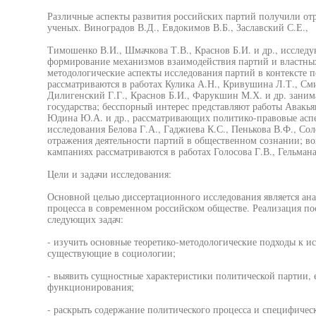
Различные аспекты развития российских партий получили от
ученых. Виноградов В.Д., Евдокимов В.Б., Заславский С.Е.,
Тимошенко В.И., Шмачкова Т.В., Краснов Б.И. и др., исслед
формирование механизмов взаимодействия партий и властных
методологические аспекты исследования партий в контексте 
рассматриваются в работах Кулика А.Н., Кривушина Л.Т., Сми
Дилигенский Г.Г., Краснов Б.И., Фарукшин М.Х. и др. зани
государства; бесспорный интерес представляют работы Авакья
Юдина Ю.А. и др., рассматривающих политико-правовые асп
исследования Белова Г.А., Гаджиева К.С., Пенькова В.Ф., Со
отражения деятельности партий в общественном сознании; во
кампаниях рассматриваются в работах Голосова Г.В., Гельмана
Цели и задачи исследования:
Основной целью диссертационного исследования является ана
процесса в современном российском обществе. Реализация по
следующих задач:
- изучить основные теоретико-методологические подходы к и
существующие в социологии;
- выявить сущностные характеристики политической партии, 
функционирования;
- раскрыть содержание политического процесса и специфичес