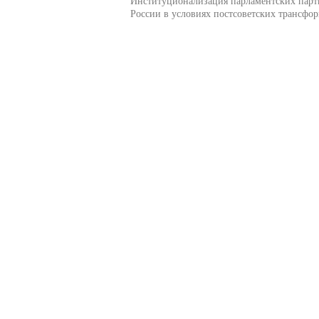
Институционализация парламентских парт
России в условиях постсоветских трансфо