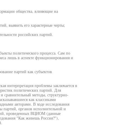
формации общества, влияющие на
тий, выявить его характерные черты;
тельности российских партий.
бъекты политического процесса. Сам по
реса лишь в аспекте функционирования и
ование партий как субъектов
ская интерпретация проблемы заключается в
еристик политических партий. Для
 и сравнительный методы, структурно-
ысказывавшиеся как классиками
адными авторами. В ходе исследования
ы партий, органов исполнительной и
аний, проведенных ВЦИОМ (данные
едования "Как живешь Россия?"),
й.