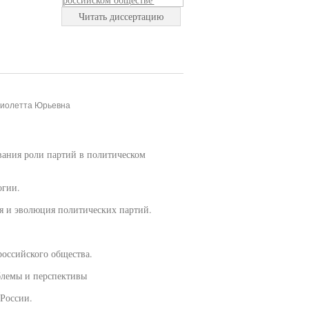
Читать диссертацию
Виолетта Юрьевна
вания роли партий в политическом
огии.
я и эволюция политических партий.
оссийского общества.
блемы и перспективы
России.