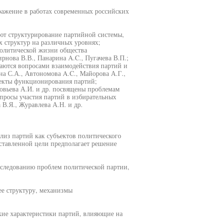
ражение в работах современных российских
уют структурирование партийной системы,
 структур на различных уровнях;
политической жизни общества
рнова В.В., Панарина A.C., Пугачева В.П.;
маются вопросами взаимодействия партий и
на С.А., Автономова A.C., Майорова А.Г.,
екты функционирования партий;
ловьева А.И. и др. посвящены проблемам
просы участия партий в избирательных
 В.Я., Журавлева А.Н. и др.
лиз партий как субъектов политического
ставленной цели предполагает решение
сследованию проблем политической партии,
ее структуру, механизмы
кие характеристики партий, влияющие на