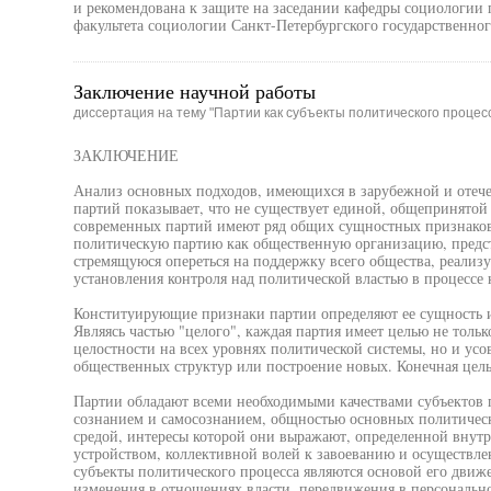
и рекомендована к защите на заседании кафедры социологии
факультета социологии Санкт-Петербургского государственног
Заключение научной работы
диссертация на тему "Партии как субъекты политического процес
ЗАКЛЮЧЕНИЕ
Анализ основных подходов, имеющихся в зарубежной и отече
партий показывает, что не существует единой, общепринятой
современных партий имеют ряд общих сущностных признаков,
политическую партию как общественную организацию, предс
стремящуюся опереться на поддержку всего общества, реализ
установления контроля над политической властью в процессе
Конституирующие признаки партии определяют ее сущность и
Являясь частью "целого", каждая партия имеет целью не тольк
целостности на всех уровнях политической системы, но и ус
общественных структур или построение новых. Конечная цель
Партии обладают всеми необходимыми качествами субъектов 
сознанием и самосознанием, общностью основных политическ
средой, интересы которой они выражают, определенной внут
устройством, коллективной волей к завоеванию и осуществл
субъекты политического процесса являются основой его дви
изменения в отношениях власти, передвижения в персональн