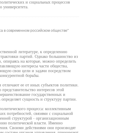
 политических и социальных процессов
о университета.
са в современном российском обществе"
ственной литературе, к определению
 трактовки партий. Однако большинство из
 опираясь на которые, можно определить
тавляющую интересы части общества,
ующую свои цели и задачи посредством
 конкурентной борьбы.
 отличают ее от иных субъектов политики.
о представительство интересов этой
овершенствование государственных и
 определяет сущность и структуру партии.
политического процесса: коллективным
их потребностей, связями с социальной
ренней структурой - организационным
ению политической власти. Именно
жения. Своими действиями они производят
ом составе органов управления, принимают