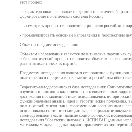
этот процесс;
- охарактеризовать основные тенденции политической транс
формирование политической системы России;
- рассмотреть процесс становления и развития российских пар
- проанализировать основные направления и перспективы дея
Объект и предмет исследования:
Объектом исследования являются политические партии как су
себе политический процесс становится объектом нашего инте
развития политических партий.
Предметом исследования являются становление и функционир
политического процесса в современном российском обществе.
Теоретико-методологическая база исследования: Социологиче
изучении и описании качественных и количественных характ
достижения поставленной цели использовались исторический
функциональный анализ, идеи и теоретические положения, в
политической мысли, так и современными российскими и зап
использованы статистические данные, официальные документ
законодательной власти, данные социологических исследов
исследования "Советский человек"), ИСПИ РАН (данные иссл
материалы международных научно-практических конференци