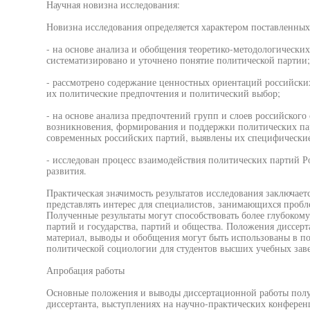
Научная новизна исследования:
Новизна исследования определяется характером поставленных 
- на основе анализа и обобщения теоретико-методологически
систематизировано и уточнено понятие политической партии;
- рассмотрено содержание ценностных ориентаций российски
их политические предпочтения и политический выбор;
- на основе анализа предпочтений групп и слоев российского 
возникновения, формирования и поддержки политических пар
современных российских партий, выявлены их специфические
- исследован процесс взаимодействия политических партий Р
развития.
Практическая значимость результатов исследования заключаетс
представлять интерес для специалистов, занимающихся проб
Полученные результаты могут способствовать более глубоко
партий и государства, партий и общества. Положения диссер
материал, выводы и обобщения могут быть использованы в по
политической социологии для студентов высших учебных зав
Апробация работы
Основные положения и выводы диссертационной работы полу
диссертанта, выступлениях на научно-практических конферен