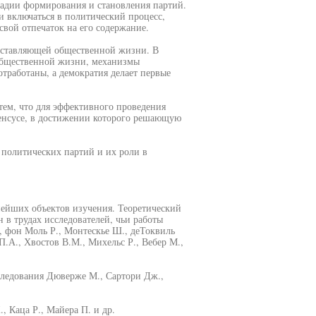
стадии формирования и становления партий.
 включаться в политический процесс,
вой отпечаток на его содержание.
составляющей общественной жизни. В
 общественной жизни, механизмы
отработаны, а демократия делает первые
 тем, что для эффективного проведения
енсусе, в достижении которого решающую
политических партий и их роли в
нейших объектов изучения. Теоретический
 в трудах исследователей, чьи работы
., фон Моль Р., Монтескье Ш., деТоквиль
П.А., Хвостов В.М., Михельс Р., Вебер М.,
следования Дюверже М., Сартори Дж.,
 Каца Р., Майера П. и др.