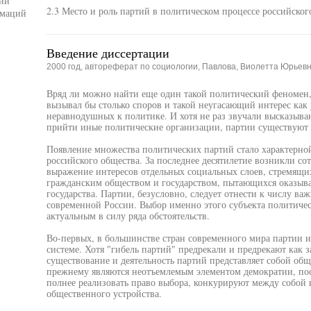
ий
2.3 Место и роль партий в политическом процессе российског
рмаций
Введение диссертации
2000 год, автореферат по социологии, Павлова, Виолетта Юрьев
Вряд ли можно найти еще один такой политический феномен,
вызывал бы столько споров и такой неугасающий интерес как у
неравнодушных к политике. И хотя не раз звучали высказыва
прийти иные политические организации, партии существуют
Появление множества политических партий стало характерно
российского общества. За последнее десятилетие возникли со
выражение интересов отдельных социальных слоев, стремящи
гражданским обществом и государством, пытающихся оказыва
государства. Партии, безусловно, следует отнести к числу в
современной России. Выбор именно этого субъекта политичес
актуальным в силу ряда обстоятельств.
Во-первых, в большинстве стран современного мира партии и
системе. Хотя "гибель партий" предрекали и предрекают как з
существование и деятельность партий представляет собой об
прежнему являются неотъемлемым элементом демократии, по
полнее реализовать право выбора, конкурируют между собой 
общественного устройства.