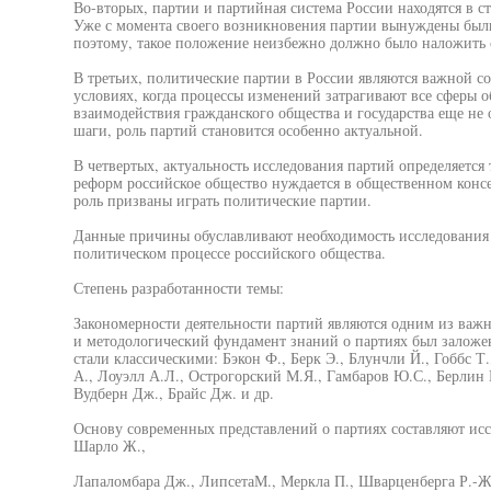
Во-вторых, партии и партийная система России находятся в 
Уже с момента своего возникновения партии вынуждены были
поэтому, такое положение неизбежно должно было наложить с
В третьих, политические партии в России являются важной 
условиях, когда процессы изменений затрагивают все сферы
взаимодействия гражданского общества и государства еще не 
шаги, роль партий становится особенно актуальной.
В четвертых, актуальность исследования партий определяется
реформ российское общество нуждается в общественном конс
роль призваны играть политические партии.
Данные причины обуславливают необходимость исследования 
политическом процессе российского общества.
Степень разработанности темы:
Закономерности деятельности партий являются одним из важ
и методологический фундамент знаний о партиях был заложен
стали классическими: Бэкон Ф., Берк Э., Блунчли Й., Гоббс Т
А., Лоуэлл А.Л., Острогорский М.Я., Гамбаров Ю.С., Берлин 
Вудберн Дж., Брайс Дж. и др.
Основу современных представлений о партиях составляют ис
Шарло Ж.,
Лапаломбара Дж., ЛипсетаМ., Меркла П., Шварценберга Р.-Ж.,