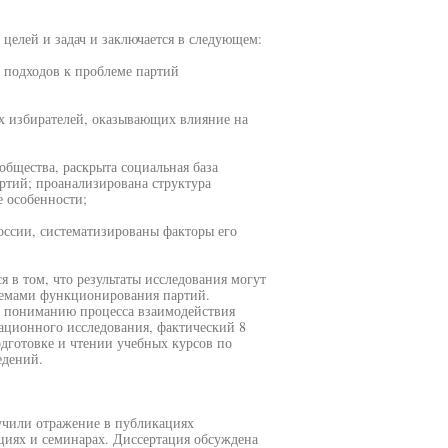
целей и задач и заключается в следующем:
х подходов к проблеме партий
х избирателей, оказывающих влияние на
общества, раскрыта социальная база
тий; проанализирована структура
 особенности;
оссии, систематизированы факторы его
я в том, что результаты исследования могут
лемами функционирования партий.
му пониманию процесса взаимодействия
тационного исследования, фактический 8
дготовке и чтении учебных курсов по
едений.
чили отражение в публикациях
циях и семинарах. Диссертация обсуждена