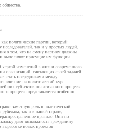
о общества.
на
 как политические партии, который
 исследователей, так и у простых людей,
ния о том, что на смену партиям должны
 и выполняют присущие им функции.
й чертой изменений в жизни современного
тни организаций, считающих своей задачей
хся стать посредниками между
ть влияние на политический курс
ажнейших субъектов политического процесса
кого процесса представляется особенно
грают заметную роль в политической
а рубежом, так и в нашей стране,
щераспространенное правило. Они по-
скольку дают возможность гражданину
в выработке новых проектов