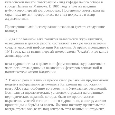
каталонской печати фотографию - вид кафедрального собора в
городе Пальма на Майорке. В 1885 году в том же издании
публикуется первый фоторепортаж. Постепенно фотография на
страницах печати превратилась из вида искусства в жанр
журналистики.
Проведенное нами исследование позволило сделать следующие
выводы.
1. Два с половиной века развития каталонской журналистики,
освещенные в данной работе, составляют важную часть истории
средств массовой информации Каталонии. За время, прошедшее с
1641 года, когда вышел первый номер газеты "Gazeta", и до конца
девятнадцатого
века журналистика в целом и информационная журналистика в
частности стала одним из важнейших факторов социальной и
политической жизни Каталонии.
2. Именно роль и влияние прессы стало решающей предпосылкой
подъема либерального движения в Каталонии на протяжении
всего XIX века, особенно во время пяти буржуазных революций.
Вся палитра идеологических установок отражена на страницах
периодических изданий, которые были не просто местом
выражения мыслей того или иного журналиста, а инструментом
пропаганды и борьбы за власть. Именно поэтому правительство
всегда стремилось взять под контроль этот важный инструмент.