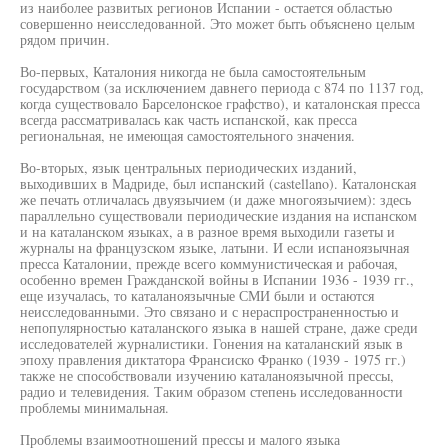
из наиболее развитых регионов Испании - остается областью
совершенно неисследованной. Это может быть объяснено целым
рядом причин.
Во-первых, Каталония никогда не была самостоятельным
государством (за исключением давнего периода с 874 по 1137 год,
когда существовало Барселонское графство), и каталонская пресса
всегда рассматривалась как часть испанской, как пресса
региональная, не имеющая самостоятельного значения.
Во-вторых, язык центральных периодических изданий,
выходивших в Мадриде, был испанский (castellano). Каталонская
же печать отличалась двуязычием (и даже многоязычием): здесь
параллельно существовали периодические издания на испанском
и на каталанском языках, а в разное время выходили газеты и
журналы на французском языке, латыни. И если испаноязычная
пресса Каталонии, прежде всего коммунистическая и рабочая,
особенно времен Гражданской войны в Испании 1936 - 1939 гг.,
еще изучалась, то каталаноязычные СМИ были и остаются
неисследованными. Это связано и с нераспространенностью и
непопулярностью каталанского языка в нашей стране, даже среди
исследователей журналистики. Гонения на каталанский язык в
эпоху правления диктатора Франсиско Франко (1939 - 1975 гг.)
также не способствовали изучению каталаноязычной прессы,
радио и телевидения. Таким образом степень исследованности
проблемы минимальная.
Проблемы взаимоотношений прессы и малого языка