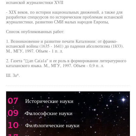
испанской журналистики XVII
- XIX веков, по истории национальных движений, а также для
разработки спецкурсов по историческим проблемам испанской
журналистики, развитию СМИ малых народов Европы,
Список опубликованных работ:
1. Возникновение и развитие печати Каталонии: от франко-
испанской войны (1635 - 1641) до падения абсолютизма (1833).
М., МГУ, 1997. Объем - 1 п. л.
2. Газета "□¡ап Са(а1а" и ее роль в формировании литературного
каталанского языка. М., МГУ, 1997. Объем - 0,9 п. л.
Ш. За*.
07
Исторические науки
09
Философские науки
10
Филологические науки