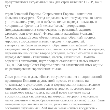
представляются актуальными как для стран бывшего СССР, так и
для
стран Западной Европы. Современная Европа - континент
больших государств. Когад создавались эти государства, то часто
уничтожались, уходили в небытие целые народы - эльзасцы и
лотарингцы, бретонцы й кельты (галлы), ретороманцы
(подразделявшиеся в свою очередь на романшей, ладинов,
фриулов, или фурланов), фламандцы и валлийцы (уэльсцы).
Сегодня, когда Европа объединяется, идет обратный процесс
-процесс возрождения малых народов и народностей,
вычеркнутых было из истории, обретение ими забытой (или
запрещавшейся) письменности, языка, культуры. К таким народам,
переживающим сейчас второе рождение, можно отнести и малые
народы Испании - галисийцев, басков, каталонцев. Помимо
обретения автономий, идет процесс становления малых языков.
Так, в 1990 году Совет Европы признал каталанский язык одним
из равноправных европейских языков.
Опыт развития и дальнейшего сосуществования в национальной
провинции Испании двуязычной прессы, ее влияние на
читательскую аудиторию, роль в формировании национального
мировоззрения и создании литературного, нормированного
каталанского языка (языка, который всего столетие назад
воспринимался как диалект, на котором говорили в основном
малограмотные и малообразованные сельские жители) может быть
интересен при анализе истории, развития и современного
состояния двуязычных СМИ новых независимых государств -