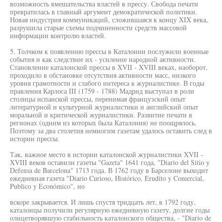
возможность вмешательства властей в прессу. Свобода печати
превратилась в главный аргумент демократической политики.
Новая индустрия коммуникаций, сложившаяся к концу XIX века,
разрушила старые схемы подчиненности средств массовой
информации контролю властей.
5. Толчком к появлению прессы в Каталонии послужили военные
события и как следствие их - усиление народной активности.
Становление каталонской прессы в XVII - XVIII веках, наоборот,
проходило в обстановке отсутствия активности масс, низкого
уровня грамотности и слабого интереса к журналистике. В годы
правления Карлоса III (1759 - 1788) Мадрид выступал в роли
столицы испанской прессы, перенимая французский опыт
литературной и культурной журналистики и английский опыт
моральной и критической журналистики. Развитие печати в
регионах (одним из которых была Каталония) не поощрялось.
Поэтому за два столетия немногим газетам удалось оставить след в
истории прессы.
Так, важное место в истории каталонской журналистики XVII -
XVIII веков оставили газеты "Gazeta" 1641 года, "Diario del Sitio у
Defensa de Barcelona" 1713 года. В 1762 году в Барселоне выходит
ежедневная газета "Diario Curioso, Histórico, Erudito y Comercial,
Publico y Económico", но
вскоре закрывается. И лишь спустя тридцать лет, в 1792 году,
каталонцы получили регулярную ежедневную газету, долгие годы
олицетворявшую стабильность каталонского общества, - "Diario de