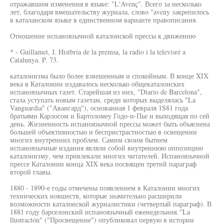
отражавшим изменения в языке: "L'Avenç". Всего за несколько
лет, благодаря вмешательству журнала, слово "aveny закрепилось
в каталанском языке в единственном варианте правописания.
Отношение испаноязычной каталонской прессы к движению
* - Guillamet, J. Histbria de la premsa, la radio i la televisré a
Catalunya. P. 73.
каталонизма было более взвешенным и спокойным. В конце XIX
века в Каталонии издавалось несколько общекаталонских
испаноязычных газет. Старейшая из них, "Diario de Barcelona",
стала уступать новым газетам, среди которых выделялась "La
Vanguardia" ("Авангард"), основанная 1 февраля 1S81 года
братьями Карлосом и Бартоломеу Годо-и-Пье и выходящая по сей
день. Жизненность испаноязычной прессы может быть объяснена
большей объективностью и беспристрастностью в освещении
многих внутренних проблем. Самим своим бытием
испаноязычные издания являли собой внутреннюю оппозицию
каталонизму, чем привлекали многих читателей. Испаноязычной
прессе Каталонии конца XIX века посвящен третий параграф
второй главы.
1880 - 1890-е годы отмечены появлением в Каталонии многих
технических новшеств, которые значительно расширили
возможности каталонской журналистики (четвертый параграф). В
1881 году барселонский испаноязычный еженедельник "La
llustractón" ("Просвещение") опубликовал первую в истории