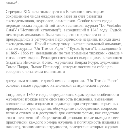
языке*.
Середина XIX века знаменуется в Каталонии некоторым
сокращением числа ежедневных газет за счет развития
еженедельников, журналов, альманахов. Особое место среди
периодических изданий той эпохи занимает журнал "Lo Verdader
CatalV ("Истинный каталонец"), выходивший в 1843 году. Судьба
некоторых альманахов была такова, что со временем они
превращались в регулярные периодические издания, иногда даже
еженедельники. Яркий пример тому - каталаноязычный альманах,
а затем журнал "Un Tros de Paper" ("Кусок бумаги"), выходивший
в 1865 - 1866 гг. невиданным по тем временам тиражом - свыше 4
тысяч экземпляров. Редакция состояла из выдающихся каталонцев
(издатель Инокенси Лопес, журналист Конрад Роуре, художники
Томас Падро, Льюис Пельисер), которые поставили себе цель
говорить с читателем понятным и
доступным языком, с долей юмора и иронии. "Un Tros de Paper"
основал также традицию каталонской сатирической прессы.
Тогда же, в 1860-е годы, определились характерные особенности
журналов: прежде всего спонтанность появления, вызванная
волюнтаризмом издателя и редактора при отсутствии серьезных
предпосылок для издания, обсуждение злободневных вопросов
легким стилем и в доступной для читателя форме, как следствие
этого -неизменный общественный резонанс после выхода в свет
практически каждого номера журнала и популярность издания и,
наконец, экономические трудности, вследствие которых журнал