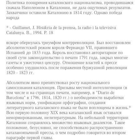
Политика поощрения каталонского национализма, проводившаяся
сначала Наполеоном в Каталонии, не дала ощутимых результатов.
Захватчики оставили Каталонию в 1814 году. Однако победа
народа
* - Guillamet, J. Hist&ria de la premsa, la radio i la televisiva
Catalunya. В., 1994. P. 18
вскоре обернулась триумфом контрреволюции. Был восстановлен
абсолютистский режим короля Фернандо VII, правившего
Испанией до 1833 года. Король восстановил авторитарное по
своей сути законодательство о печати 1791 года, закрыл многие
газеты и ужесточил цензуру. Отношение властей к прессе
особенно ухудшилось после поражения буржуазной революции
1820 - 1823 гг.
Абсолютизм явно препятствовал росту национального
самосознания каталонцев. Призывы местной интеллигенции (в
том числе и на страницах печати, например, в "Diario de
Barcelona" в 1796, 1814, 1820 гг.) о необходимости выработки
языковых норм, унификации орфографии, создания
литературного каталанского языка не были воплощены в жизнь.*
Всю первую половину XIX века каталанский язык оставался
ненормированным, нелитературным. На небольшой территории
Каталонии сохранялось множество языковых диалектов. Такое
положение, безусловно, не способствовало распространению
каталаноязычной прессы, о чем подробно говорится во втором
параграфе первой главы.