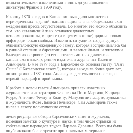
незначительными изменениями вплоть до установления
диктатуры Франко в 1939 году.
К концу 1870-х годов в Каталонии выходило множество
периодических изданий, однако национальная общекаталонская
ежедневная пресса отсутствовала. Во многом это можно объяснить
тем, что каталанский язык оставался диалектным,
ненормированным, в прессе (и в целом в языке) царила полная
орфографическая свобода. Изменить ситуацию, создав единую
общекаталонскую ежедневную газету, которая воспринималась бы
в равной степени и барселонцами, и валенсийцами, и жителями
Балеарских островов (то есть носителями трех диалектов
каталанского языка), решил издатель и журналист Валенти
Альмираль. В мае 1879 года в Барселоне он основал газету "Diari
Catata" ("Каталонская газета"), которая выходила более двух лет,
до конца июня 1881 года. Анализу ее деятельности посвящен
первый параграф второй главы.
К работе в новой газете Альмираль привлек известных
журналистов и литераторов Франсеска Пи-и-Маргаля, Конрада
Роуре, Антонио Фелиу-и-Кодину, Мануэля де Ласарте, художника
и журналиста Жозе Льюиса Пельисера. Сам Альмираль также
писал в газету политические статьи,
делал регулярные обзоры барселонских газет и журналов,
помещал заметки о культуре и науке, в том числе отрывки из
собственных переводов трудов Чарльза Дарвина. Всего им было
опубликовано более трехсот оригинальных материалов.