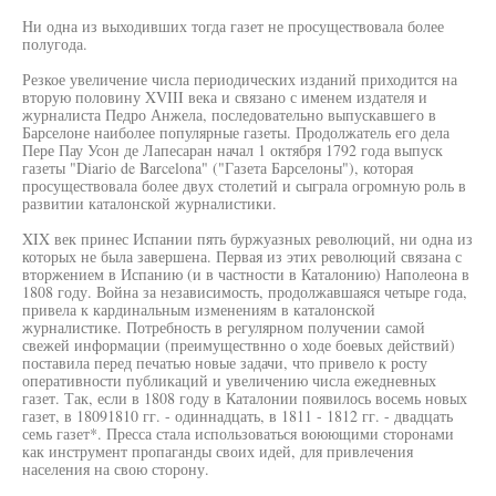
Ни одна из выходивших тогда газет не просуществовала более
полугода.
Резкое увеличение числа периодических изданий приходится на
вторую половину XVIII века и связано с именем издателя и
журналиста Педро Анжела, последовательно выпускавшего в
Барселоне наиболее популярные газеты. Продолжатель его дела
Пере Пау Усон де Лапесаран начал 1 октября 1792 года выпуск
газеты "Diario de Barcelona" ("Газета Барселоны"), которая
просуществовала более двух столетий и сыграла огромную роль в
развитии каталонской журналистики.
XIX век принес Испании пять буржуазных революций, ни одна из
которых не была завершена. Первая из этих революций связана с
вторжением в Испанию (и в частности в Каталонию) Наполеона в
1808 году. Война за независимость, продолжавшаяся четыре года,
привела к кардинальным изменениям в каталонской
журналистике. Потребность в регулярном получении самой
свежей информации (преимуществнно о ходе боевых действий)
поставила перед печатью новые задачи, что привело к росту
оперативности публикаций и увеличению числа ежедневных
газет. Так, если в 1808 году в Каталонии появилось восемь новых
газет, в 18091810 гг. - одиннадцать, в 1811 - 1812 гг. - двадцать
семь газет*. Пресса стала использоваться воюющими сторонами
как инструмент пропаганды своих идей, для привлечения
населения на свою сторону.