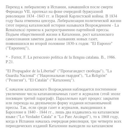
Переход к либерализму в Испании, начавшийся после смерти
Фернандо VII, протекал на фоне очередной буржуазной
революции 1834 -1843 гг. и Первой Карлистской войны. В 1834
году была отменена цензура. Либерализация политической жизни
(этот период каталонской истории назывался Возрождением - La
Renaixenca) привела к распространению партийной прессы.
Подъем общественной жизни в Каталонии, рост каталонского
самосознания заметен даже в названиях новых газет,
появившихся во второй половине 1830-х годов: "El Euporeo"
("Европеец"),
* - Ferrer, F. La persecusio política de la llengua catalana. В., 1986.
P.21.
"El Propagador de la Libertad" ("Пропагандист свободы"), "La
Guardia Nacional" ("Национальная гвардия"), "La Religión"
("Религия"), "El Catalán" ("Каталонец").
С началом каталонского Возрождения наблюдается постепенное
увеличение числа катапаноязычных газет и журналов (этой эпохе
посвящен третий параграф). Параллельно идет процесс закрытия
или перехода на двуязычную форму издания испаноязычной
прессы. Так, если среди газет и журналов, выходивших в
Барселоне в 1840 - 1844 гг., лишь два издавались на каталанском
языке ("Lo Verdader Catala" и "Lo Pare Arcángel"), то к 1868 году,
когда в Испании началась очередная революция, три четверти всех
периодических изданий Каталонии выходили на каталанском