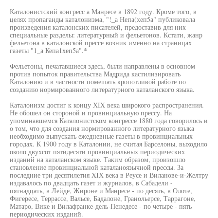
Каталонистский конгресс а Манресе в 1892 году. Кроме того, в
целях пропаганды каталонизма, "!_а Непа(хеп5а" публиковала
произведения каталонских писателей, предоставив для них
специальные разделы: литературный и фельетонов. Кстати, жанр
фельетона в каталонской прессе возник именно на страницах
газеты "1_а Кепа1хеп5а".*
Фельетоны, печатавшиеся здесь, были направлены в основном
против попыток правительства Мадрида кастилизировать
Каталонию и в частности помешать кропотливой работе по
созданию нормированного литературного каталанского языка.
Каталонизм достиг к концу XIX века широкого распространения.
Не обошел он стороной и провинциальную прессу. На
упоминавшемся Каталонистском конгрессе 1880 года говорилось и
о том, что для создания нормированного литературного языка
необходимо выпускать ежедневные газеты в провинциальных
городах. К 1900 году в Каталонии, не считая Барселоны, выходило
около двухсот пятидесяти провинциальных периодических
изданий на каталанском языке. Таким образом, произошло
становление провинциальной каталаноязычной прессы. За
последние три десятилетия XIX века в Реусе и Виланове-и-Желтру
издавалось по двадцать газет и журналов, в Сабадели -
пятнадцать, в Лейде, Жироне и Манресе - по десять, в Олоте,
Фигересе, Террассе, Вальсе, Бадалоне, Гранольерсе, Таррагоне,
Матаро, Вике и Вилафранке-дель-Пенедесе - по четыре - пять
периодических изданий.