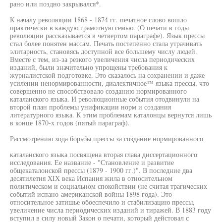
рано или поздно закрывался*.
К началу революции 1868 - 1874 гг. печатное слово вошло
практически в каждую грамотную семью. (О печати в годы
революции рассказывается в четвертом параграфе). Язык прессы
стал более понятен массам. Печать постепенно стала утрачивать
элитарность, становясь доступной все большему числу людей.
Вместе с тем, из-за резкого увеличения числа периодических
изданий, были значительно упрощены требования к
журналистской подготовке. Это сказалось на сохранении и даже
усилении ненормированности, диалектичное™ языка прессы, что
совершенно не способствовало созданию нормированного
каталанского языка. И революционные события отодвинули на
второй план проблемы унификации норм и создания
литературного языка. К этим проблемам каталонцы вернутся лишь
в конце 1870-х годов (пятый параграф).
Рассмотрению хода борьбы прессы за создание нормированного
каталанского языка посвящена вторая глава диссертационного
исследования. Ее название - "Становление и развитие
общекаталонской прессы (1879 - 1900 гг.)". В последние два
десятилетия XIX века Испания жила в относительном
политическом и социальном спокойствии (не считая трагических
событий испано-американской войны 1898 года). Это
относительное затишье обоеспечило и стабилизацию прессы,
увеличение числа периодических изданий и тиражей. В 1883 году
вступил в силу новый Закон о печати, который дейстовал с