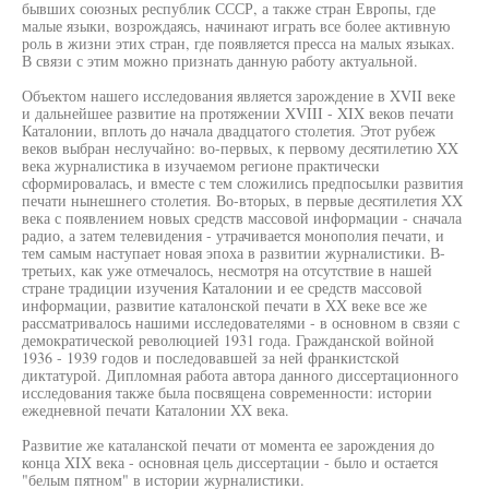
бывших союзных республик СССР, а также стран Европы, где
малые языки, возрождаясь, начинают играть все более активную
роль в жизни этих стран, где появляется пресса на малых языках.
В связи с этим можно признать данную работу актуальной.
Объектом нашего исследования является зарождение в XVII веке
и дальнейшее развитие на протяжении XVIII - XIX веков печати
Каталонии, вплоть до начала двадцатого столетия. Этот рубеж
веков выбран неслучайно: во-первых, к первому десятилетию XX
века журналистика в изучаемом регионе практически
сформировалась, и вместе с тем сложились предпосылки развития
печати нынешнего столетия. Во-вторых, в первые десятилетия XX
века с появлением новых средств массовой информации - сначала
радио, а затем телевидения - утрачивается монополия печати, и
тем самым наступает новая эпоха в развитии журналистики. В-
третьих, как уже отмечалось, несмотря на отсутствие в нашей
стране традиции изучения Каталонии и ее средств массовой
информации, развитие каталонской печати в XX веке все же
рассматривалось нашими исследователями - в основном в свзяи с
демократической революцией 1931 года. Гражданской войной
1936 - 1939 годов и последовавшей за ней франкистской
диктатурой. Дипломная работа автора данного диссертационного
исследования также была посвящена современности: истории
ежедневной печати Каталонии XX века.
Развитие же каталанской печати от момента ее зарождения до
конца XIX века - основная цель диссертации - было и остается
"белым пятном" в истории журналистики.