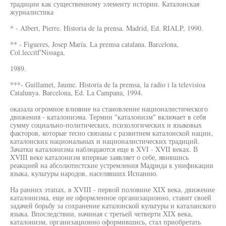
традиции как существенному элементу истории. Каталонская
журналистика
* - Albert, Pierre. Historia de la prensa. Madrid, Ed. RIALP, 1990.
** - Figueres, Josep Maria. La premsa catalana. Barcelona,
Col.leccitf'Nissaga,
1989.
***- Guillamet, Jaume. Historia de la premsa, la radio i la televisioa
Catalunya. Barcelona, Ed. La Campana, 1994.
оказала огромное влияние на становление националистического
движения - каталониэма. Термин "каталонизм" включает в себя
сумму социально-политических, психологических и языковых
факторов, которые тесно связаны с развитием каталонской нации,
каталонских национальных и националистических традиций.
Зачатки каталонизма наблюдаются еще в XVI - XVII веках. В
XVIII веке каталонизм впервые заявляет о себе, явившись
реакцией на абсолютистские устремления Мадрида к унификации
языка, культуры народов, населявших Испанию.
На ранних этапах, в XVIII - первой половине XIX века, движение
каталонизма, еще не оформленное организационно, ставит своей
задачей борьбу за сохранение каталонской культуры и каталанского
языка. Впоследствии, начиная с третьей четверти XIX века,
каталонизм, организационно оформившись, стал приобретать