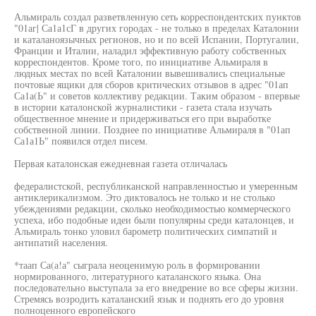
Альмираль создал разветвленную сеть корреспондентских пунктов
"01аг| Са1а1сГ в других городах - не только в пределах Каталонии
и каталаноязычных регионов, но и по всей Испании, Португалии,
Франции и Италии, наладил эффективную работу собственных
корреспондентов. Кроме того, по инициативе Альмираля в
людных местах по всей Каталонии вывешивались специальные
почтовые ящики для сборов критических отзывов в адрес "01ап
Са1а(Ь" и советов коллективу редакции. Таким образом - впервые
в истории каталонской журналистики - газета стала изучать
общественное мнение и придерживаться его при выработке
собственной линии. Позднее по инициативе Альмираля в "01ап
Са1а1Ь" появился отдел писем.
Первая каталонская ежедневная газета отличалась
федералистской, республиканской направленностью и умеренным
антиклерикализмом. Это диктовалось не только и не столько
убеждениями редакции, сколько необходимостью коммерческого
успеха, ибо подобные идеи были популярны среди каталонцев, и
Альмираль тонко уловил барометр политических симпатий и
антипатий населения.
*таап Са(а!а" сыграла неоценимую роль в формировании
нормированного, литературного каталанского языка. Она
последовательно выступала за его внедрение во все сферы жизни.
Стремясь возродить каталанский язык и поднять его до уровня
полноценного европейского