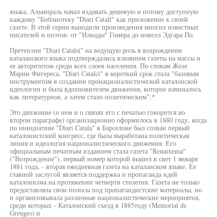
языка, Альмираль начал издавать дешевую и потому доступную
каждому "Библиотеку "Diari Catall" как приложение к своей
газете. В этой серии выходили произведения многих известных
писателей и поэтов: от "Илиады" Гомера до новелл Эдгара По.
Претензии "Diari Catalsi" на ведущую роль в возрождении
каталанского языка подтверждались влиянием газеты на массы и
ее авторитетом среди всех слоев населения. По словам Жозе
Марии Фигереса, "Diari Catalci" в короткий срок стала "базовым
инструментом в создании пронационалистической каталонской
идеологии и была вдохновителем движения, которое начиналось
как литературное, а затем стало политическим".*
Это движение (о нем и о связях его с печатью говорится во
втором параграфе) организационно оформилось в 1880 году, когда
по инициативе "Diari Catala" в Барселоне был созван первый
каталонистский конгресс, где была выработана политическая
линия и идеология националистического движения. Его
официальным печатным изданием стала газета "Renaixensa"
("Возрождение"), первый номер которой вышел в свет 1 января
1881 года, - вторая ежедневная газета на каталанском языке. Ее
главной заслугой является поддержка и пропаганда идей
каталонизма на протяжении четверти столетия. Газета не только
предоставляла свои полосы под пропагандистские материалы, но
и организовывала различные националистические мероприятия,
среди которых - Каталонский съезд в 1885тоду (Memorial de
Greuges) и