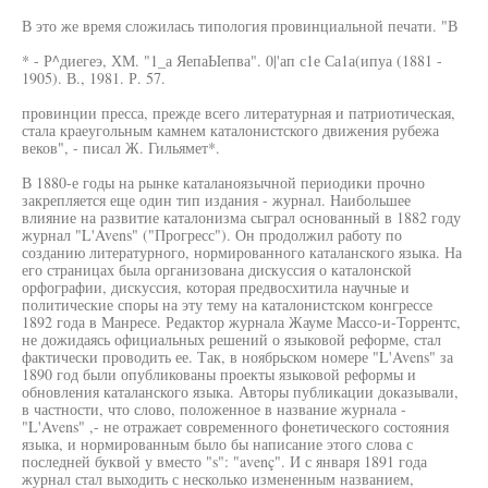
В это же время сложилась типология провинциальной печати. "В
* - Р^диегеэ, ХМ. "1_а ЯепаЫепва". 0|'ап с1е Са1а(ипуа (1881 -
1905). В., 1981. Р. 57.
провинции пресса, прежде всего литературная и патриотическая,
стала краеугольным камнем каталонистского движения рубежа
веков", - писал Ж. Гильямет*.
В 1880-е годы на рынке каталаноязычной периодики прочно
закрепляется еще один тип издания - журнал. Наибольшее
влияние на развитие каталонизма сыграл основанный в 1882 году
журнал "L'Avens" ("Прогресс"). Он продолжил работу по
созданию литературного, нормированного каталанского языка. На
его страницах была организована дискуссия о каталонской
орфографии, дискуссия, которая предвосхитила научные и
политические споры на эту тему на каталонистском конгрессе
1892 года в Манресе. Редактор журнала Жауме Массо-и-Торрентс,
не дожидаясь официальных решений о языковой реформе, стал
фактически проводить ее. Так, в ноябрьском номере "L'Avens" за
1890 год были опубликованы проекты языковой реформы и
обновления каталанского языка. Авторы публикации доказывали,
в частности, что слово, положенное в название журнала -
"L'Avens" ,- не отражает современного фонетического состояния
языка, и нормированным было бы написание этого слова с
последней буквой у вместо "s": "avenç". И с января 1891 года
журнал стал выходить с несколько измененным названием,