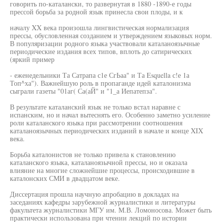
говорить по-каталански, то развернутая в 1880 -1890-е годы
прессой борьба за родной язык принесла свои плоды, и к
началу XX века произошла лингвистическая нормализация
прессы, обусловленная созданием и утверждением языковых норм.
В популяризации родного языка участвовали каталаноязычные
периодические издания всех типов, вплоть до сатирических
(яркий пример
- еженедельники Та Сатрапа с1е СгЬаа" и Та Esquella с!е 1а
Топ^ха"). Важнейшую роль в пропаганде идей каталонизма
сыграли газеты "01аг( Са(аЙ" и "1_а Иепатепза".
В результате каталанский язык не только встал наравне с
испанским, но и начал вытеснять его. Особенно заметно усиление
роли каталанского языка при рассмотрении соотношения
каталаноязычных периодических изданий в начале и конце XIX
века.
Борьба каталонистов не только привела к становлению
каталанского языка, каталаноязычной прессы, но и оказала
влияние на многие сложнейшие процессы, происходившие в
каталонских СМИ в двадцатом веке.
Диссертация прошла научную апробацию в докладах на
заседаниях кафедры зарубежной журналистики и литературы
факультета журналистики МГУ им. М.В. Ломоносова. Может быть
практически использована при чтении лекций по истории