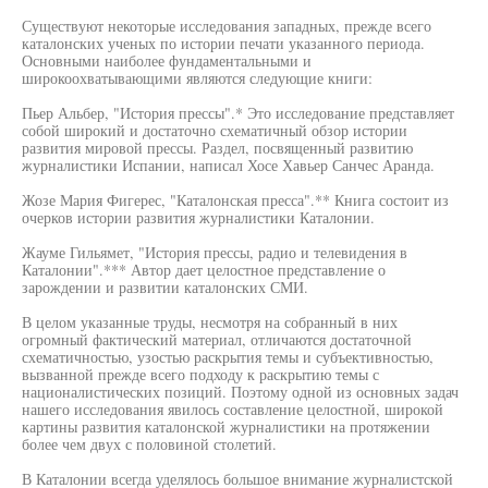
Существуют некоторые исследования западных, прежде всего
каталонских ученых по истории печати указанного периода.
Основными наиболее фундаментальными и
широкоохватывающими являются следующие книги:
Пьер Альбер, "История прессы".* Это исследование представляет
собой широкий и достаточно схематичный обзор истории
развития мировой прессы. Раздел, посвященный развитию
журналистики Испании, написал Хосе Хавьер Санчес Аранда.
Жозе Мария Фигерес, "Каталонская пресса".** Книга состоит из
очерков истории развития журналистики Каталонии.
Жауме Гильямет, "История прессы, радио и телевидения в
Каталонии".*** Автор дает целостное представление о
зарождении и развитии каталонских СМИ.
В целом указанные труды, несмотря на собранный в них
огромный фактический материал, отличаются достаточной
схематичностью, узостью раскрытия темы и субъективностью,
вызванной прежде всего подходу к раскрытию темы с
националистических позиций. Поэтому одной из основных задач
нашего исследования явилось составление целостной, широкой
картины развития каталонской журналистики на протяжении
более чем двух с половиной столетий.
В Каталонии всегда уделялось большое внимание журналистской