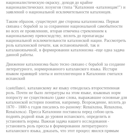
националистическую окраску, доходя до крайне
националистических лозунгов (типа "Каталония -каталонцам!") и
заявлений о национальной исключительности каталонцев.
Таким образом, существуют две стороны каталониэма. Первая
связана с борьбой за за сохранение национальной самобытности
во всех ее проявлениях, вторая отмечена стремлением к
национальному превосходству, вплоть до пропаганды
национальной исключительности каталонской нации. Рассмотреть
роль каталонской печати, как испаноязычной, так и
каталаноязычной, в формировании каталонизма -еще одна задача
данной работы.
Движение каталониэма было тесно связано с борьбой за создание
литературного, нормированного каталанского языка. Исстари
языком правящей элиты и интеллигенции в Каталонии считался
испанский
(castellano), каталанскому же языку отводилась второстепенная
роль. Почти не было литературы на этом языке, языковых норм
попросту не существовало (даже слова, выражавшие основные для
каталонской истории понятия, например, Возрождение, вплоть до
1870 - 1880-х годов писались по-разному: Renaixensa, Renaxensa,
Renaixenca). Пресса Каталонии поставила перед собою цель
поднять родной язык до уровня испанского, определить и
установить нормы. Важная задача нашего исследования -
установить роль прессы в формировании литературного
каталанского языка, доказать, что этот процесс явился прямым