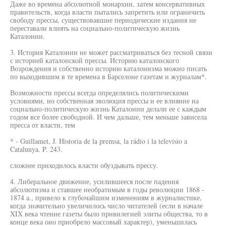
Даже во времена абсолютной монархии, затем консервативных
правительств, когда власти пытались запретить или ограничить
свободу прессы, существовавшие периодические издания не
переставали влиять на социально-политическую жизнь
Каталонии.
3. История Каталонии не может рассматриваться без тесной связи
с историей каталонской прессы. Историю каталонского
Возрождения и собственно историю каталонизма можно писать
по выходившим в те времена в Барселоне газетам и журналам*.
Возможности прессы всегда определялись политическими
условиями, но собственная эволюция прессы и ее влияние на
социально-политическую жизнь Каталонии делали ее с каждым
годом все более свободной. И чем дальше, тем меньше зависела
пресса от власти, тем
* - Guillamet, J. Historia de la premsa, la rádio i la televisio a
Catalunya. P. 243.
сложнее приходилось власти обуздывать прессу.
4. Либеральное движение, усилившееся после падения
абсолютизма и ставшее необратимым в годы революции 1868 -
1874 а., привело к глубочайшим изменениям в журналистике,
когда значительно увеличилось число читателей (если в начале
XIX века чтение газеты было привилегией элиты общества, то в
конце века оно приобрело массовый характер), уменьшилась