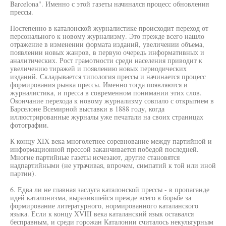
Barcelona". Именно с этой газеты начинался процесс обновления
прессы.
Постепенно в каталонской журналистике происходит переход от
персонального к новому журнализму. Это прежде всего нашло
отражение в изменении формата изданий, увеличении объема,
появлении новых жанров, в первую очередь информативных и
аналитических. Рост грамотности среди населения приводит к
увеличению тиражей и появлению новых периодических
изданий. Складывается типология прессы и начинается процесс
формирования рынка прессы. Именно тогда появляются и
журналистика, и пресса в современном понимании этих слов.
Окончание перехода к новому журнализму совпало с открытием в
Барселоне Всемирной выставки в 1888 году, когда
иллюстрированные журналы уже печатали на своих страницах
фотографии.
К концу XIX века многолетнее соревнование между партийной и
информационной прессой заканчивается победой последней.
Многие партийные газеты исчезают, другие становятся
надпартийными (не утрачивая, впрочем, симпатий к той или иной
партии).
6. Едва ли не главная заслуга каталонской прессы - в пропаганде
идей каталонизма, выразившейся прежде всего в борьбе за
формирование литературного, нормированного каталанского
языка. Если к концу XVIII века каталанский язык оставался
бесправным, и среди горожан Каталонии считалось некультурным