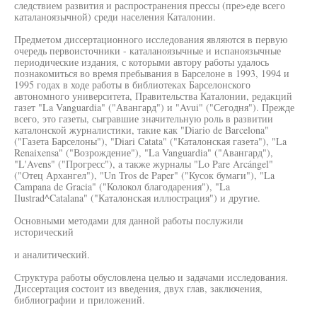
следствием развития и распространения прессы (пре>еде всего
каталаноязычной) среди населения Каталонии.
Предметом диссертационного исследования являются в первую
очередь первоисточники - каталаноязычные и испаноязычные
периодические издания, с которыми автору работы удалось
познакомиться во время пребывания в Барселоне в 1993, 1994 и
1995 годах в ходе работы в библиотеках Барселонского
автономного университета, Правительства Каталонии, редакций
газет "La Vanguardia" ("Авангард") и "Avui" ("Сегодня"). Прежде
всего, это газеты, сыгравшие значительную роль в развитии
каталонской журналистики, такие как "Diario de Barcelona"
("Газета Барселоны"), "Diari Catata" ("Каталонская газета"), "La
Renaixensa" ("Возрождение"), "La Vanguardia" ("Авангард"),
"L'Avens" ("Прогресс"), a также журналы "Lo Pare Arcángel"
("Отец Архангел"), "Un Tros de Paper" ("Кусок бумаги"), "La
Campana de Gracia" ("Колокол благодарения"), "La
Ilustrad^Catalana" ("Каталонская иллюстрация") и другие.
Основными методами для данной работы послужили
исторический
и аналитический.
Структура работы обусловлена целью и задачами исследования.
Диссертация состоит из введения, двух глав, заключения,
библиографии и приложений.