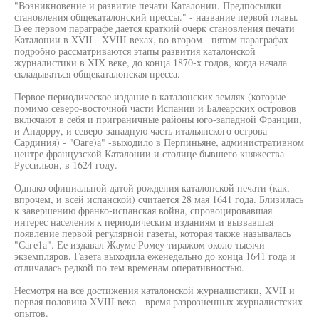
"Возникновение и развитие печати Каталонии. Предпосылки
становления общекаталонский прессы." - название первой главы.
В ее первом параграфе дается краткий очерк становления печати
Каталонии в XVII - XVIII веках, во втором - пятом параграфах
подробно рассматриваются этапы развития каталонской
журналистики в XIX веке, до конца 1870-х годов, когда начала
складываться общекаталонская пресса.
Первое периодическое издание в каталонских землях (которые
помимо северо-восточной части Испании и Балеарских островов
включают в себя и приграничные районы юго-западной Франции,
и Андорру, и северо-западную часть итальянского острова
Сардиния) - "Оаге)а" -выходило в Перпиньяне, административном
центре французской Каталонии и столице бывшего княжества
Руссильон, в 1624 году.
Однако официальной датой рождения каталонской печати (как,
впрочем, и всей испанской) считается 28 мая 1641 года. Близилась
к завершению франко-испанская война, спровоцировавшая
интерес населения к периодическим изданиям и вызвавшая
появление первой регулярной газеты, которая также называлась
"Саге1а". Ее издавал Жауме Ромеу тиражом около тысячи
экземпляров. Газета выходила еженедельно до конца 1641 года и
отличалась редкой по тем временам оперативностью.
Несмотря на все достижения каталонской журналистики, XVII и
первая половина XVIII века - время разрозненных журналистских
опытов.