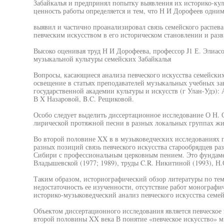
Забайкалья и предпринял попытку выявления их историко-кул
ценность работы определяется и тем, что Н И Дорофеев одни
выявил и частично проанализировал связь семейского распев
певческим искусством в его историческом становлении и раз
Высоко оценивая труд Н И Дорофеева, профессор J1 Е. Элиас
музыкальной культуры семейских Забайкалья
Вопросы, касающиеся анализа певческого искусства семейски
освещение в статьях преподавателей музыкальных учебных за
государственной академии культуры и искусств (г Улан-Удэ): 
В X Назаровой, B.C. Рещиковой.
Особо следует выделить диссертационное исследование О Н. 
лирической протяжной песни в разных локальных группах жит
Во второй половине XX в в музыковедческих исследованиях п
разных позиций связь певческого искусства старообрядцев ра
Сибири с профессиональным церковным пением. Это фундаме
Владышевской (1977; 1989), труды C.R. Никитиной (1993), Н
Таким образом, историографический обзор литературы по те
недостаточность ее изученности, отсутствие работ монографи
историко-музыковедческий анализ певческого искусства семей
Объектом диссертационного исследования является певческое 
второй половины XX века В понятие «певческое искусство» 