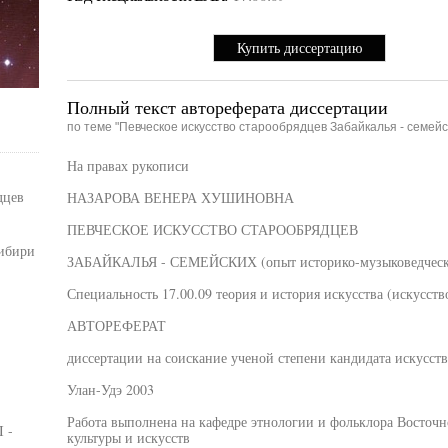
Купить диссертацию
Полный текст автореферата диссертации
по теме "Певческое искусство старообрядцев Забайкалья - семейс
На правах рукописи
дцев
НАЗАРОВА ВЕНЕРА ХУШИНОВНА
ПЕВЧЕСКОЕ ИСКУССТВО СТАРООБРЯДЦЕВ
Сибири
ЗАБАЙКАЛЬЯ - СЕМЕЙСКИХ (опыт историко-музыковедческо
Специальность 17.00.09 теория и история искусства (искусств
АВТОРЕФЕРАТ
диссертации на соискание ученой степени кандидата искусст
Улан-Удэ 2003
Работа выполнена на кафедре этнологии и фольклора Восточ
 -
культуры и искусств