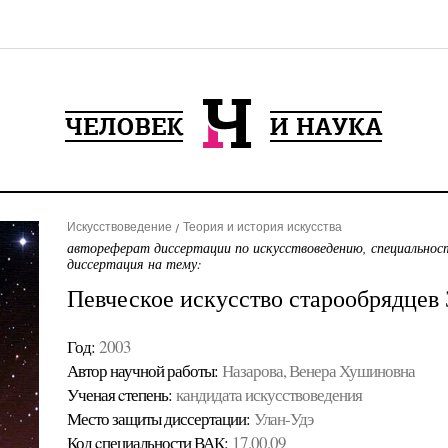
Искусствоведение
Теория и история искусства
автореферат диссертации по искусствоведению, специальнос
диссертация на тему:
Певческое искусство старообрядцев 
Год:
2003
Автор научной работы:
Назарова, Венера Хушиновна
Ученая cтепень:
кандидата искусствоведения
Место защиты диссертации:
Улан-Удэ
Код cпециальности ВАК:
17.00.09