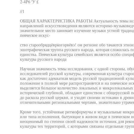
2-4Р6 'У £
//1
ОБЩАЯ ХАРАКТЕРИСТИКА РАБОТЫ Актуальность темы иссл
направлений искусствоведения являются историко-музыковедч
значительное место занимает изучение музыки устной традиц
певческое искус-
ство старообрядцёвркогорвёвэ! ом регионе обо тачаются этно
эшотрафическая труппа русского народа, которая сложилась 
единства. Певческая культура семейских является особо спе
культуры русского народа
Научная значимость темы исследования, с одной стороны, обу
исследователей русской культуры, современная культура стар
как достаточно адекватная модель русской традиционной куль
положение в полной мере распространяется и на певческое иск
выделяется большое количество локальных и микролокальных 
исторической глубиной, обладают единством с общерусской п
до раскола русской церкви, и уходят своими истоками в древн
отличительными региональными чертами, значительно утраче
Кроме того, устойчивые ритмоформучы и музыкальные микрод
или типа исполнения, бытующие в живом виде в певческом ис
неоценимый по степени своей надежности источник для рекон
культуры тех территорий, с которыми связаны отдельные груп