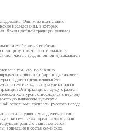
едования. Одним из важнейших
еские исследования, в которых
ии. Ярким дат^ной традиции является
нимом «семейские». Семейские -
по принципу этноконфесс ионального
цифичной частью традиционной музыкальной
словлена тем, что, по мнению
ообрядческих общин Сибири представляется
туры позднего средневековья Это
усство семейских, в структуре которого
традиций Эти традиции, наряду с разной
евческой культурой, относящейся к периоду
ерусскую певческую культуру с
нной основными группами русского народа
иалекты на уровне мелодического типа
кусстве семейских, представляют собой
струкции раннего этапа певческой
пы, вошедшие в состав семейских.