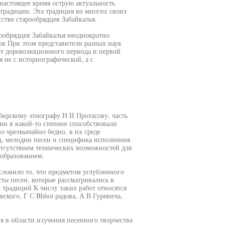
 настоящее время острую актуальность
 традиции. Эта традиция во многих своих
стве старообрядцев Забайкалья.
рообрядцев Забайкалья неоднократно
ов При этом представители разных наук
от дореволюционного периода и первой
 не с историографической, а с
ирскому этнографу Н II Протасову, часть
и в какой-то степени способствовали
о чрезвычайно бедно, в их среде
од, мелодии песен и специфика исполнения
отсутствием технических возможностей для
 образованием.
словило то, что предметом углубленного
сты песен, которые рассматривались в
 традиций К числу таких работ относятся
ского, Г С Bhhoi радова, А В Гуревича,
 в области изучения песенного творчества