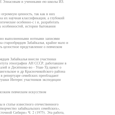
.E Элиасовым и учениками ею школы ИЗ.
 огромную ценность, так как в них
на их научная классификация, а глубокий
гические особенно-с i и, разработать
х особенностей, истории бытования
нно выполненными нотными записями
а старообрядцев Забайкалья, крайне мало и
ть целостное представление о певческом
рядцев Забайкалья внесли участники
итута этнографии АН СССР, работавшие в
алей и Десятнико-во - Улан-Уд щекот о
ангельское и др Красночикойского района
 в репертуаре семейских преобладают
стушки Интерес участников экспедиции
ысоким певческим искусством
в статье известного отечественного
ворчество забайкальских семейских»,
точной Сибири» Ч. 2 (1975). Эта работа,