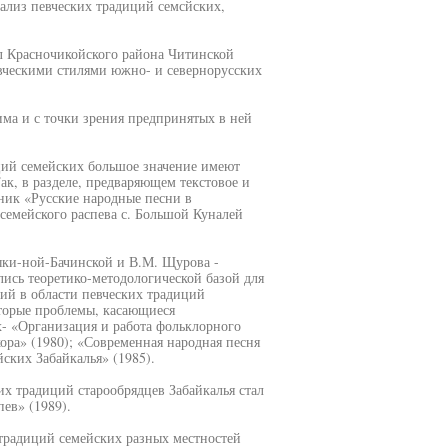
ализ певческих традиций семсйских,
л Красночикойского района Читинской
евческими стилями южно- и севернорусских
ма и с точки зрения предпринятых в ней
ций семейских большое значение имеют
к, в разделе, предваряющем текстовое и
ник «Русские народные песни в
семейского распева с. Большой Куналей
дыки-ной-Бачинской и В.М. Щурова -
ись теоретико-методологической базой для
ний в области певческих традиций
оторые проблемы, касающиеся
х- «Организация и работа фольклорного
ора» (1980); «Современная народная песня
ских Забайкалья» (1985).
х традиций старообрядцев Забайкалья стал
ев» (1989).
традиций семейских разных местностей