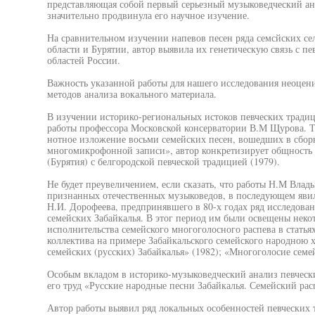
представляющая собой первый серьезный музыковедческий ан
значительно продвинула его научное изучение.
На сравнительном изучении напевов песен ряда семсйских се
области и Бурятии, автор выявила их генетическую связь с п
областей России.
Важность указанной работы для нашего исследования неоцени
методов анализа вокального материала.
В изучении историко-региональных истоков певческих тради
работы профессора Московской консерватории В.М Щурова. Та
нотное изложение восьми семейских песен, вошедших в сбор
многомикрофонной записи», автор конкретизирует общность 
(Бурятия) с белгородской певческой традицией (1979).
Не будет преувеличением, если сказать, что работы Н.М Вла
признанных отечественных музыковедов, в последующем явил
Н.И. Дорофеева, предпринявшего в 80-х годах ряд исследова
семейских Забайкалья. В этог период им были освещены нек
исполнительства семейского многоголосного распева в статья
коллектива на примере Забайкальского семейского народною х
семейских (русских) Забайкалья» (1982); «Многоголосие семей
Особым вкладом в историко-музыковедческий анализ певчески
его труд «Русские народные песни Забайкалья. Семейский расп
Автор работы выявил ряд локальных особенностей певческих 