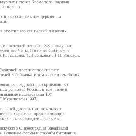
ьтурных истоков Кроме того, научная
м из первых
а с профессиональным церковным
витии
ов отметил его как первый памятник
х, в последней четверти XX в получили
ведения г Читы, Восточно-Сибирской
А.И. Аштаева, Т.Н Зенковой, Т Н. Коневой,
Судаковой посвященное анализу
елей Забайкалья, в том числе и семейских
оявилось ряд работ, раскрывающих с
зных регионов России, в том числе и
нтальные исследования Т.Ф.
.С.Мурашовой (1997).
ме нашей диссертации показывает
ческого характера, представляющих
ских - старообрядцев Забайкалья.
искусство С1арообрядцев Забайкалья
мы включаем формы и способы бытования