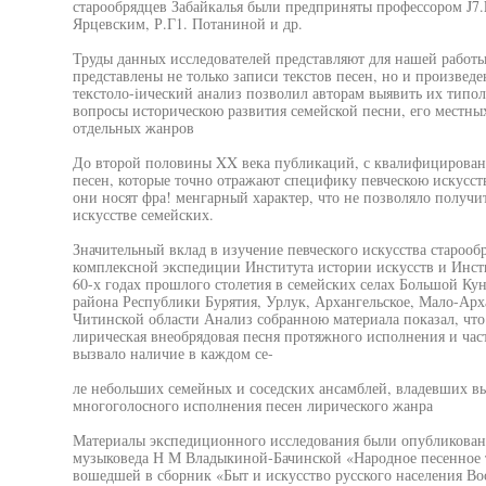
старообрядцев Забайкалья были предприняты профессором J7
Ярцевским, Р.Г1. Потаниной и др.
Труды данных исследователей представляют для нашей работы
представлены не только записи текстов песен, но и произведе
текстоло-iический анализ позволил авторам выявить их типоло
вопросы историческою развития семейской песни, его местны
отдельных жанров
До второй половины XX века публикаций, с квалифицирова
песен, которые точно отражают специфику певческою искусств
они носят фра! менгарный характер, что не позволяло получи
искусстве семейских.
Значительный вклад в изучение певческого искусства старооб
комплексной экспедиции Института истории искусств и Инст
60-х годах прошлого столетия в семейских селах Большой Кун
района Республики Бурятия, Урлук, Архангельское, Мало-Арх
Читинской области Анализ собранною материала показал, что
лирическая внеобрядовая песня протяжного исполнения и ча
вызвало наличие в каждом се-
ле небольших семейных и соседских ансамблей, владевших в
многоголосного исполнения песен лирического жанра
Материалы экспедиционного исследования были опубликованы 
музыковеда Н М Владыкиной-Бачинской «Народное песенное т
вошедшей в сборник «Быт и искусство русского населения Вос