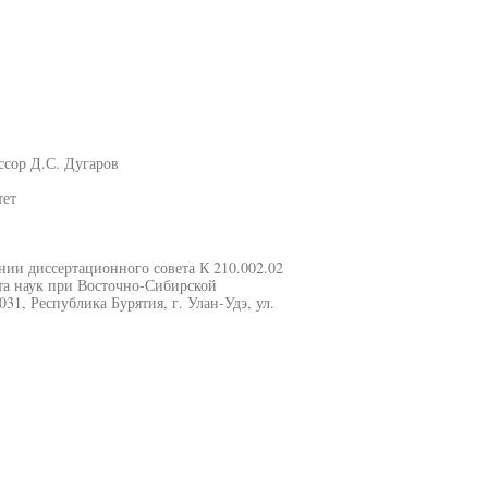
ссор Д.С. Дугаров
тет
ании диссертационного совета К 210.002.02
та наук при Восточно-Сибирской
31, Республика Бурятия, г. Улан-Удэ, ул.