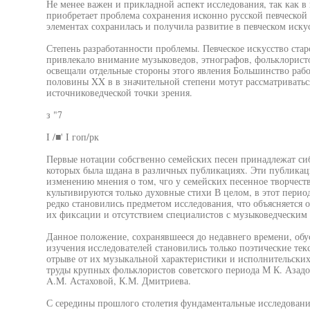
Не менее важен и прикладной аспект исследования, так как в
приобретает проблема сохранения исконно русской певческой
элементах сохранилась и получила развитие в певческом искус
Степень разработанности проблемы. Певческое искусство ста
привлекало внимание музыковедов, этнографов, фольклорист
освещали отдельные стороны этого явления Большинство раб
половины XX в в значительной степени мотут рассматриваться
источниковедческой точки зрения.
з "7
I /■' I гоп/рк
Первые нотации собсгвенно семейских песен принадлежат сиб
которых была шдана в различных публикациях. Эти публикаци
изменению мнения о том, чго у семейских песенное творчеств
культивируются только духовные стихи В целом, в этот пери
редко становились предметом исследования, что объясняется 
их фиксации и отсутствием специалистов с музыковедческим
Данное положение, сохранявшееся до недавнего времени, обу
изучения исследователей становились только поэтические тек
отрыве от их музыкальной характеристики и исполнительских
труды крупных фольклористов советского периода М К. Азадов
A.M. Астаховой, К.М. Дмитриева.
С середины прошлого столетия фундаментальные исследования