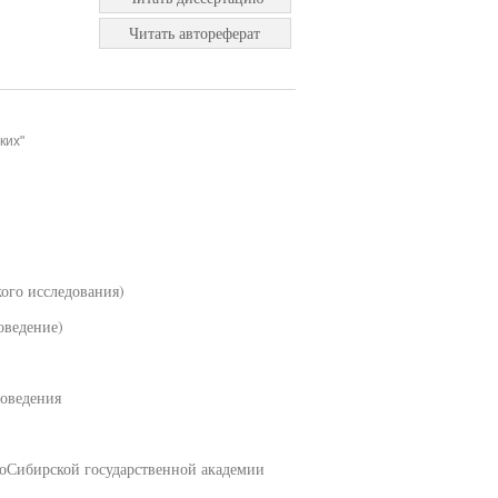
Читать автореферат
ких"
го исследования)
оведение)
воведения
ноСибирской государственной академии