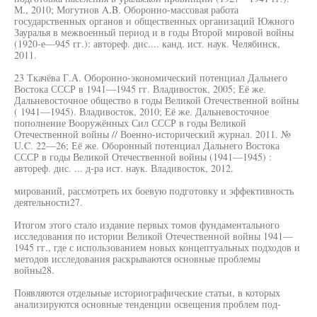
М., 2010; Могутнов A.B. Оборонно-массовая работа
государственных органов и общественных организаций Южного
Зауралья в межвоенный период и в годы Второй мировой войны
(1920-е—945 гг.): автореф. дис.... канд. ист. наук. Челябинск,
2011.
23 Ткачёва Г.А. Оборонно-экономический потенциал Дальнего
Востока СССР в 1941—1945 гг. Владивосток, 2005; Её же.
Дальневосточное общество в годы Великой Отечественной войны
( 1941—1945). Владивосток, 2010; Её же. Дальневосточное
пополнение Вооружённых Сил СССР в годы Великой
Отечественной войны // Военно-исторический журнал. 2011. №
U.C. 22—26; Её же. Оборонный потенциал Дальнего Востока
СССР в годы Великой Отечественной войны (1941—1945) :
автореф. дис. ... д-ра ист. наук. Владивосток, 2012.
мирований, рассмотреть их боевую подготовку и эффективность
деятельности27.
Итогом этого стало издание первых томов фундаментального
исследования по истории Великой Отечественной войны 1941—
1945 гг., где с использованием новых концептуальных подходов и
методов исследования раскрываются основные проблемы
войны28.
Появляются отдельные историографические статьи, в которых
анализируются основные тенденции освещения проблем под-