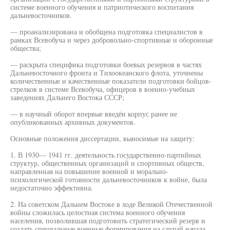
системе военного обучения и патриотического воспитания
дальневосточников.
— проанализирована и обобщена подготовка специалистов в
рамках Всевобуча и через добровольно-спортивные и оборонные
общества;
— раскрыта специфика подготовки боевых резервов в частях
Дальневосточного фронта и Тихоокеанского флота, уточнены
количественные и качественные показатели подготовки бойцов-
стрелков в системе Всевобуча, офицеров в военно-учебных
заведениях Дальнего Востока СССР;
— в научный оборот впервые введён корпус ранее не
опубликованных архивных документов.
Основные положения диссертации, выносимые на защиту:
1. В 1930— 1941 гг. деятельность государственно-партийных
структур, общественных организаций и спортивных обществ,
направленная на повышение военной и морально-
психологической готовности дальневосточников к войне, была
недостаточно эффективна.
2. На советском Дальнем Востоке в ходе Великой Отечественной
войны сложилась целостная система военного обучения
населения, позволившая подготовить стратегический резерв и
создать специальные военные формирования на случай начала