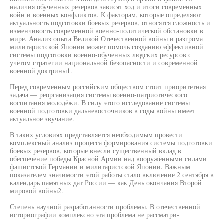
наличия обученных резервов зависят ход и итоги современных
войн и военных конфликтов. К факторам, которые определяют
актуальность подготовки боевых резервов, относятся сложность и
изменчивость современной военно-политической обстановки в
мире. Анализ опыта Великой Отечественной войны и разгрома
милитаристской Японии может помочь созданию эффективной
системы подготовки военно-обученных людских ресурсов с
учётом стратегии национальной безопасности и современной
военной доктрины1.
Перед современным российским обществом стоит приоритетная
задача — реорганизация системы военно-патриотического
воспитания молодёжи. В силу этого исследование системы
военной подготовки дальневосточников в годы войны имеет
актуальное звучание.
В таких условиях представляется необходимым провести
комплексный анализ процесса формирования системы подготовки
боевых резервов, которые внесли существенный вклад в
обеспечение победы Красной Армии над вооружёнными силами
фашистской Германии и милитаристской Японии. Важным
показателем значимости этой работы стало включение 2 сентября в
календарь памятных дат России — как День окончания Второй
мировой войны2.
Степень научной разработанности проблемы. В отечественной
историографии комплексно эта проблема не рассматри-