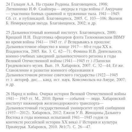
24 Гальцев A.A. На страже Родины. Благовещенск, 1998;
Литвиненко И.Ф. Снайпера— амурцы в годы войны // Амурчане
— участники боевых сражений и труженики тыла. 1941—1945:
Сб. ст. и публикаций. Благовещенск, 2005. С. 103—106; Якимов
Б. Немеркнущая звезда. Благовещенск, 2002; и др.
25 Дальневосточный военный институт. Благовещенск, 2000;
Крицкий H.H. Подготовка офицеров флота Тихоокеанским ВВМУ
во время войны 1941— 1945 гг. // Вглядываясь в прошлое:
Дальневосточное общество в конце 1917— 60-е годы XX в.
Владивосток, 2005. Кн. 3. С. 62—71; Фомина Н.В. Деятельность
военно-учебных заведений дальневосточного региона в годы
Великой Отечественной войны (1941—1945 гг.) //Записки
Гродековского музея. Вып. 19. Хабаровск, 2007. С. 32—44; Её же.
Становление и развитие военного образования в
Дальневосточном регионе советского государства (1922—1945
гг.): автореф. дис.... канд. ист. наук. Комсомольск-на-Амуре, 2007;
и др.
26 Народ и война. Очерки истории Великой Отечественной войны
1941— 1945 гг. М., 2010; Время — события — люди. Хабаровский
институт инженеров железнодорожного транспорта—
Дальневосточный государственный университет путей сообщения
(1937—2012). Хабаровск, 2012; Ежеля У.В. Женщины Дальнего
Востока в годы военных испытаний 1941—1945 годов (в
контексте российской истории XX века) // История и культура
Приамурья. Хабаровск, 2010. №1(7). С. 26—47.