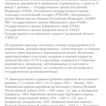
сборниках документов и материалов, справочниках, а также в 41
фонде 7 архивов — Государственного архива Российской
Федерации (ГАРФ), Российского государственного архива
социально-политической истории (РГАСПИ), Центрального
архива Министерства обороны Российской Федерации (ЦАМО
РФ), Государственного архива Приморского края (ГАПК),
Государственного архива Хабаровского края (ГАХК),
Государственного архива Амурской области (ГААО),
Государственного исторического архива Сахалинской области
(ГИАСО).
По видовому признаку источники условно подразделяются на
нормативные, делопроизводственные, статистические, источники
личного происхождения и периодическую печать. Источники,
характеризующие подготовку резервов и военных кадров на
Дальнем Востоке СССР в годы войны, содержатся в сборниках
документов и материалов, опубликованных в советский и
постсоветский периоды33, но основной их массив выявлен в
государственных архивохранилищах.
33 Законодательные и административно-правовые акты военного
времени. С 22 июня 1941 г. по 22 марта 1942 г. Чкалов, 1942;
Хабаровская краевая партийная организация в период Великой
Отечественной войны (1941—1945 годы). Сб. док. и материалов.
Хабаровск, 1964; Партийная организация Приморья в период
Великой отечественной войны 1941—1945 гг. Сб. док. и
материалов. Владивосток, 1965; Коммунистическая партия в
Великой Отечественной войне (июнь1941—1945 гг.): Документы