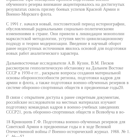
обученного резерва внимание акцентировалось на достигнутых
результатах сквозь призму боевых успехов Красной Армии и
Военно-Морского флота.
С 1991 г. начался новый, постсоветский период историографии,
обусловленный радикальными социально-политическими
изменениями в стране. Они привели к ликвидации монополии
марксистской методологии, уступив место цивилизационному
подходу и теории модернизации. Введение в научный оборот
ранее недоступных источников явилось основой для подготовки
новых работ аналитического характера.
Дальневосточные исследователи A.B. Кузин, В.М. Песков
рассмотрели геополитическую обстановку на Дальнем Востоке
СССР в 1930-е гг., раскрыли вопросы создания материальной
основы обороноспособности региона, подготовки кадров для
армии и флота, а также подготовки военно-обученных резервов в
системе оборонно-спортивных обществ в предвоенные годы20.
В связи с открытием доступа к ранее секретным документам,
российские исследователи на местных материалах изучают
подготовку командных кадров в военно-учебных заведениях
СССР21, роль оборонно-спортивных обществ и Всевобуча в во-
18 Кривошеев Г.Ф. Подготовка военно-обученных резервов для
Советской Армии в предвоенные годы и в ходе Великой
Отечественной войны // Военно-исторический журнал. 1988. № 1.
С. 46—52.