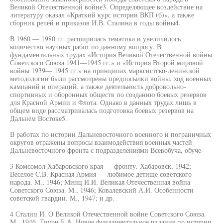
Великой Отечественной войне3. Определяющее воздействие на
литературу оказал «Краткий курс истории ВКП (б)», а также
сборник речей и приказов И.В. Сталина в годы войны4.
В 1960 — 1980 гг. расширилась тематика и увеличилось
количество научных работ по данному вопросу. В
фундаментальных трудах «История Великой Отечественной войны
Советского Союза 1941—1945 гг.» и «История Второй мировой
войны 1939— 1945 гг.» на принципах марксистско-ленинской
методологии были рассмотрены предпосылки войны, ход военных
кампаний и операций, а также деятельность добровольно-
спортивных и оборонных обществ по созданию боевых резервов
для Красной Армии и Флота. Однако в данных трудах лишь в
общем виде рассматривалась подготовка боевых резервов на
Дальнем Востоке5.
В работах по истории Дальневосточного военного и пограничных
округов отражены вопросы взаимодействия военных частей
Дальневосточного фронта с подразделениями Всевобуча, обуче-
3 Комсомол Хабаровского края — фронту. Хабаровск, 1942;
Веселое C.B. Красная Армия — любимое детище советского
народа. М., 1946; Минц И.И. Великая Отечественная война
Советского Союза. М., 1946; Ковалевский А.И. Особенности
советской гвардии. М., 1947; и др.
4 Сталин И. О Великой Отечественной войне Советского Союза.
М., 1946. Томан Б.А. Новое фундаментальное издание по истории