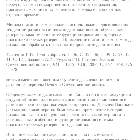
перед органами государственного и военного управления,
проследить механизм их решения на каждом из конкретных
отрезков времени.
Методы статистического анализа использовались для выявления
тенденций развития системы подготовки военно-обучен-ных
резервов, закономерности её функционирования в процессе
подготовки боевых резервов. Применение статистического метода
позволило обработать несистематизированные данные и вы-
32 Ленин В.И. Поли. собр. соч. Т. 36. С. 35—36; Т. 39. С. 58; Т.
41. С. 121; Балашов А.И., Рудаков Г.П. История Великой
Отечественной войны (1941— 1945). СПб, 2006. С. 367—368, 376
—378.
явить изменения в военном обучении дальневосточников в
различные периоды Великой Отечественной войны.
Общенаучные методы исследования (анализ и синтез, дедукция и
индукция) позволили выделить основные этапы становления и
развития военно-образовательного процесса на Дальнем Востоке в
рассматриваемый период. Комплексное применение методов
позволило выявить общую направленность, закономерности и
региональные особенности функционирования системы
подготовки боевых резервов в годы войны.
Источниковая база исследования основана на комплексе
опубликованных и неопубликованных источников, выявленных в