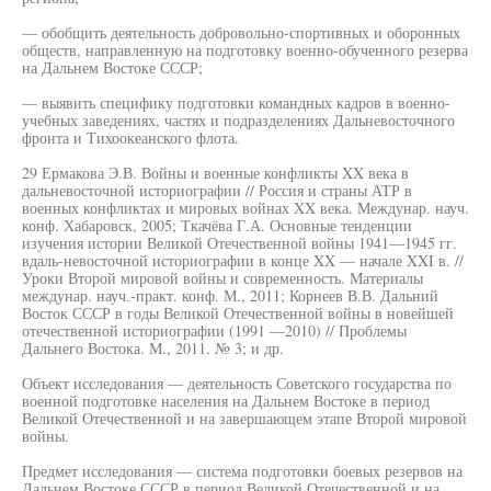
— обобщить деятельность добровольно-спортивных и оборонных
обществ, направленную на подготовку военно-обученного резерва
на Дальнем Востоке СССР;
— выявить специфику подготовки командных кадров в военно-
учебных заведениях, частях и подразделениях Дальневосточного
фронта и Тихоокеанского флота.
29 Ермакова Э.В. Войны и военные конфликты XX века в
дальневосточной историографии // Россия и страны АТР в
военных конфликтах и мировых войнах XX века. Междунар. науч.
конф. Хабаровск, 2005; Ткачёва Г.А. Основные тенденции
изучения истории Великой Отечественной войны 1941—1945 гг.
вдаль-невосточной историографии в конце XX — начале XXI в. //
Уроки Второй мировой войны и современность. Материалы
междунар. науч.-практ. конф. М., 2011; Корнеев В.В. Дальний
Восток СССР в годы Великой Отечественной войны в новейшей
отечественной историографии (1991 —2010) // Проблемы
Дальнего Востока. М., 2011. № 3; и др.
Объект исследования — деятельность Советского государства по
военной подготовке населения на Дальнем Востоке в период
Великой Отечественной и на завершающем этапе Второй мировой
войны.
Предмет исследования — система подготовки боевых резервов на
Дальнем Востоке СССР в период Великой Отечественной и на