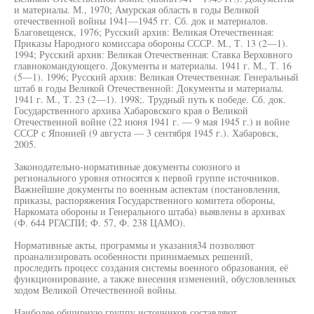
и материалы. М., 1970; Амурская область в годы Великой
отечественной войны 1941—1945 гг. Сб. док и материалов.
Благовещенск, 1976; Русский архив: Великая Отечественная:
Приказы Народного комиссара обороны СССР. М., Т. 13 (2—1).
1994; Русский архив: Великая Отечественная: Ставка Верховного
главнокомандующего. Документы и материалы. 1941 г. М., Т. 16
(5—1). 1996; Русский архив: Великая Отечественная: Генеральный
штаб в годы Великой Отечественной: Документы и материалы.
1941 г. М., Т. 23 (2—1). 1998;. Трудный путь к победе. Сб. док.
Государственного архива Хабаровского края о Великой
Отечественной войне (22 июня 1941 г. — 9 мая 1945 г.) и войне
СССР с Японией (9 августа — 3 сентября 1945 г.). Хабаровск,
2005.
Законодательно-нормативные документы союзного и
регионального уровня относятся к первой группе источников.
Важнейшие документы по военным аспектам (постановления,
приказы, распоряжения Государственного комитета обороны,
Наркомата обороны и Генерального штаба) выявлены в архивах
(Ф. 644 РГАСПИ; Ф. 57, Ф. 238 ЦАМО).
Нормативные акты, программы и указания34 позволяют
проанализировать особенности принимаемых решений,
проследить процесс создания системы военного образования, её
функционирование, а также внесения изменений, обусловленных
ходом Великой Отечественной войны.
Наиболее обширную группу источников составляют