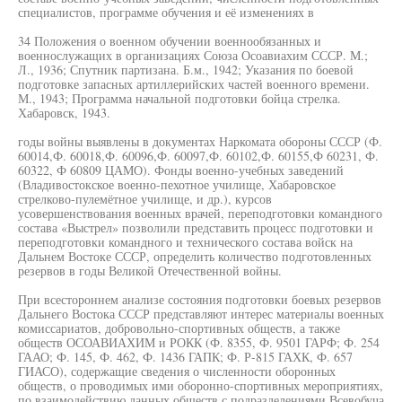
специалистов, программе обучения и её изменениях в
34 Положения о военном обучении военнообязанных и
военнослужащих в организациях Союза Осоавиахим СССР. М.;
Л., 1936; Спутник партизана. Б.м., 1942; Указания по боевой
подготовке запасных артиллерийских частей военного времени.
М., 1943; Программа начальной подготовки бойца стрелка.
Хабаровск, 1943.
годы войны выявлены в документах Наркомата обороны СССР (Ф.
60014,Ф. 60018,Ф. 60096,Ф. 60097,Ф. 60102,Ф. 60155,Ф 60231, Ф.
60322, Ф 60809 ЦАМО). Фонды военно-учебных заведений
(Владивостокское военно-пехотное училище, Хабаровское
стрелково-пулемётное училище, и др.), курсов
усовершенствования военных врачей, переподготовки командного
состава «Выстрел» позволили представить процесс подготовки и
переподготовки командного и технического состава войск на
Дальнем Востоке СССР, определить количество подготовленных
резервов в годы Великой Отечественной войны.
При всестороннем анализе состояния подготовки боевых резервов
Дальнего Востока СССР представляют интерес материалы военных
комиссариатов, добровольно-спортивных обществ, а также
обществ ОСОАВИАХИМ и РОКК (Ф. 8355, Ф. 9501 ГАРФ; Ф. 254
ГААО; Ф. 145, Ф. 462, Ф. 1436 ГАПК; Ф. Р-815 ГАХК, Ф. 657
ГИАСО), содержащие сведения о численности оборонных
обществ, о проводимых ими оборонно-спортивных мероприятиях,
по взаимодействию данных обществ с подразделениями Всевобуча