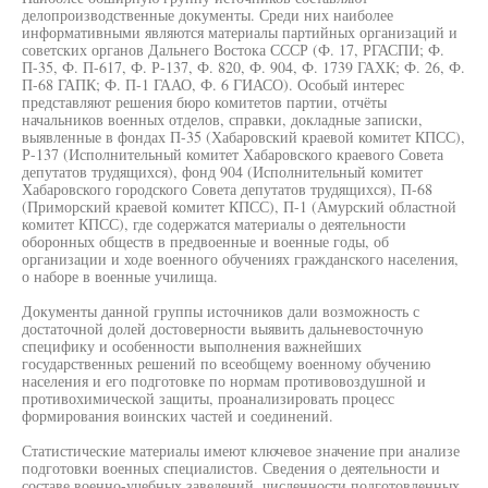
делопроизводственные документы. Среди них наиболее
информативными являются материалы партийных организаций и
советских органов Дальнего Востока СССР (Ф. 17, РГАСПИ; Ф.
П-35, Ф. П-617, Ф. Р-137, Ф. 820, Ф. 904, Ф. 1739 ГАХК; Ф. 26, Ф.
П-68 ГАПК; Ф. П-1 ГААО, Ф. 6 ГИАСО). Особый интерес
представляют решения бюро комитетов партии, отчёты
начальников военных отделов, справки, докладные записки,
выявленные в фондах П-35 (Хабаровский краевой комитет КПСС),
Р-137 (Исполнительный комитет Хабаровского краевого Совета
депутатов трудящихся), фонд 904 (Исполнительный комитет
Хабаровского городского Совета депутатов трудящихся), П-68
(Приморский краевой комитет КПСС), П-1 (Амурский областной
комитет КПСС), где содержатся материалы о деятельности
оборонных обществ в предвоенные и военные годы, об
организации и ходе военного обучениях гражданского населения,
о наборе в военные училища.
Документы данной группы источников дали возможность с
достаточной долей достоверности выявить дальневосточную
специфику и особенности выполнения важнейших
государственных решений по всеобщему военному обучению
населения и его подготовке по нормам противовоздушной и
противохимической защиты, проанализировать процесс
формирования воинских частей и соединений.
Статистические материалы имеют ключевое значение при анализе
подготовки военных специалистов. Сведения о деятельности и
составе военно-учебных заведений, численности подготовленных