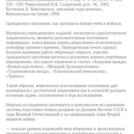
229—230; Рокоссовский К.К. Солдатский долг. М., 2002;
Бутовская А. Комсомольск, школьные годы военные...
Комсомольск-на-Амуре, 2008.
гражданского населения, как проходила боевая учеба в войсках.
Материалы периодических изданий, несмотря на идеологическую
направленность, являются дополнительным источником
информации, помогающим понять общественно-политическую
атмосферу военного времени. Периодическая печать уделяла
большое внимание работе оборонных обществ, участию
гражданского населения региона в различных военно-спортивных
мероприятиях, что нашло отражение в газетах «Амурская правда»,
«Боевая подготовка», «Молодой Дальневосточник»,
«Тихоокеанская звезда», «Тихоокеанский комсомолец»,
«Тревога».
Таким образом, комплексное использование источников даёт
возможность с достаточной объективностью и полнотой раскрыть
основные задачи, поставленные в ходе исследования.
Новизна исследования заключается в комплексном исследовании
системы подготовки боевых резервов на Дальнем Востоке СССР в
годы Великой Отечественной и на завершающем этапе Второй
мировой войны:
— показан уровень взаимодействия оборонных и физкультурных
организаций с государственными и партийными структурами в