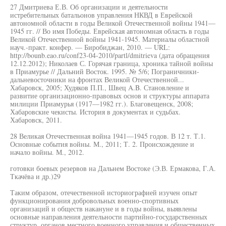
27 Дмитриева Е.В. Об организации и деятельности
истребительных батальонов управления НКВД в Еврейской
автономной области в годы Великой Отечественной войны 1941—
1945 гг. // Во имя Победы. Еврейская автономная область в годы
Великой Отечественной войны 1941-1945. Материалы областной
науч.-практ. конфер. — Биробиджан, 2010. — URL:
http://bounb.eao.ru/conf23-04-2010/partl/dmitrieva (дата обращения
12.12.2012); Николаев С. Горячая граница, хроника тайной войны
в Приамурье // Дальний Восток. 1995. № 5/6; Пограничники-
дальневосточники на фронтах Великой Отечественной...
Хабаровск, 2005; Худяков П.П., Швец A.B. Становление и
развитие организационно-правовых основ и структуры аппарата
милиции Приамурья (1917—1982 гг.). Благовещенск, 2008;
Хабаровские чекисты. История в документах и судьбах.
Хабаровск, 2011.
28 Великая Отечественная война 1941—1945 годов. В 12 т. Т.1.
Основные события войны. М., 2011; Т. 2. Происхождение и
начало войны. М., 2012.
готовки боевых резервов на Дальнем Востоке (Э.В. Ермакова, Г.А.
Ткачёва и др.)29
Таким образом, отечественной историографией изучен опыт
функционирования добровольных военно-спортивных
организаций и обществ накануне и в годы войны, выявлены
основные направления деятельности партийно-государственных
структур, органов местного военного управления и общественных