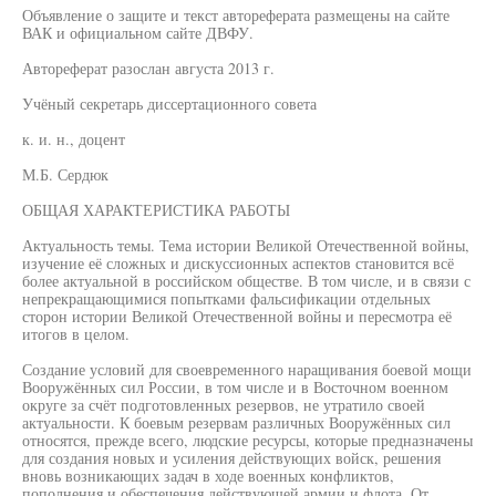
Объявление о защите и текст автореферата размещены на сайте
ВАК и официальном сайте ДВФУ.
Автореферат разослан августа 2013 г.
Учёный секретарь диссертационного совета
к. и. н., доцент
М.Б. Сердюк
ОБЩАЯ ХАРАКТЕРИСТИКА РАБОТЫ
Актуальность темы. Тема истории Великой Отечественной войны,
изучение её сложных и дискуссионных аспектов становится всё
более актуальной в российском обществе. В том числе, и в связи с
непрекращающимися попытками фальсификации отдельных
сторон истории Великой Отечественной войны и пересмотра её
итогов в целом.
Создание условий для своевременного наращивания боевой мощи
Вооружённых сил России, в том числе и в Восточном военном
округе за счёт подготовленных резервов, не утратило своей
актуальности. К боевым резервам различных Вооружённых сил
относятся, прежде всего, людские ресурсы, которые предназначены
для создания новых и усиления действующих войск, решения
вновь возникающих задач в ходе военных конфликтов,
пополнения и обеспечения действующей армии и флота. От