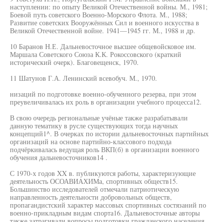
наступлении: по опыту Великой Отечественной войны. М., 1981;
Боевой путь советского Военно-Морского Флота. М., 1988;
Развитие советских Вооружённых Сил и военного искусства в
Великой Отечественной войне. 1941—1945 гг. М., 1988 и др.
10 Баранов Н.Е. Дальневосточное высшее общевойсковое им.
Маршала Советского Союза К.К. Рокоссовского (краткий
исторический очерк). Благовещенск, 1970.
11 Шатунов Г.А. Ленинский всевобуч. М., 1970.
низаций по подготовке военно-обученного резерва, при этом
преувеличивалась их роль в организации учебного процесса12.
В свою очередь региональные учёные также разрабатывали
данную тематику в русле существующих тогда научных
концепций1^. В очерках по истории дальневосточных партийных
организаций на основе партийно-классового подхода
подчёркивалась ведущая роль ВКП(б) в организации военного
обучения дальневосточников14 .
С 1970-х годов XX в. публикуются работы, характеризующие
деятельность ОСОАВИАХИМа, спортивных обществ15.
Большинство исследователей отмечали патриотическую
направленность деятельности добровольных обществ,
пропагандистский характер массовых спортивных состязаний по
военно-прикладным видам спорта16. Дальневосточные авторы
также затрагивали вопросы подготовки гражданского населения