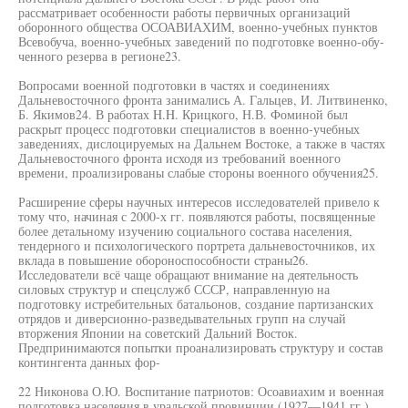
рассматривает особенности работы первичных организаций
оборонного общества ОСОАВИАХИМ, военно-учебных пунктов
Всевобуча, военно-учебных заведений по подготовке военно-обу-
ченного резерва в регионе23.
Вопросами военной подготовки в частях и соединениях
Дальневосточного фронта занимались А. Гальцев, И. Литвиненко,
Б. Якимов24. В работах H.H. Крицкого, Н.В. Фоминой был
раскрыт процесс подготовки специалистов в военно-учебных
заведениях, дислоцируемых на Дальнем Востоке, а также в частях
Дальневосточного фронта исходя из требований военного
времени, проализированы слабые стороны военного обучения25.
Расширение сферы научных интересов исследователей привело к
тому что, начиная с 2000-х гг. появляются работы, посвященные
более детальному изучению социального состава населения,
тендерного и психологического портрета дальневосточников, их
вклада в повышение обороноспособности страны26.
Исследователи всё чаще обращают внимание на деятельность
силовых структур и спецслужб СССР, направленную на
подготовку истребительных батальонов, создание партизанских
отрядов и диверсионно-разведывательных групп на случай
вторжения Японии на советский Дальний Восток.
Предпринимаются попытки проанализировать структуру и состав
контингента данных фор-
22 Никонова О.Ю. Воспитание патриотов: Осоавиахим и военная
подготовка населения в уральской провинции (1927—1941 гг.).