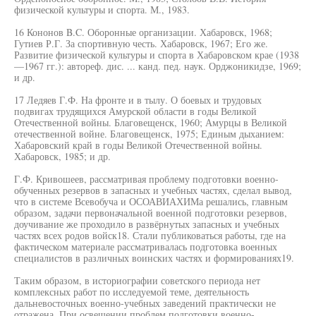
физической культуры и спорта. М., 1983.
16 Кононов B.C. Оборонные организации. Хабаровск, 1968;
Гутиев Р.Г. За спортивную честь. Хабаровск, 1967; Его же.
Развитие физической культуры и спорта в Хабаровском крае (1938
—1967 гг.): автореф. дис. ... канд. пед. наук. Орджоникидзе, 1969;
и др.
17 Ледяев Г.Ф. На фронте и в тылу. О боевых и трудовых
подвигах трудящихся Амурской области в годы Великой
Отечественной войны. Благовещенск, 1960; Амурцы в Великой
отечественной войне. Благовещенск, 1975; Единым дыханием:
Хабаровский край в годы Великой Отечественной войны.
Хабаровск, 1985; и др.
Г.Ф. Кривошеев, рассматривая проблему подготовки военно-
обученных резервов в запасных и учебных частях, сделал вывод,
что в системе Всевобуча и ОСОАВИАХИМа решались, главным
образом, задачи первоначальной военной подготовки резервов,
доучивание же проходило в развёрнутых запасных и учебных
частях всех родов войск18. Стали публиковаться работы, где на
фактическом материале рассматривалась подготовка военных
специалистов в различных воинских частях и формированиях19.
Таким образом, в историографии советского периода нет
комплексных работ по исследуемой теме, деятельность
дальневосточных военно-учебных заведений практически не
отражена. При освещении проблем подготовки военно-