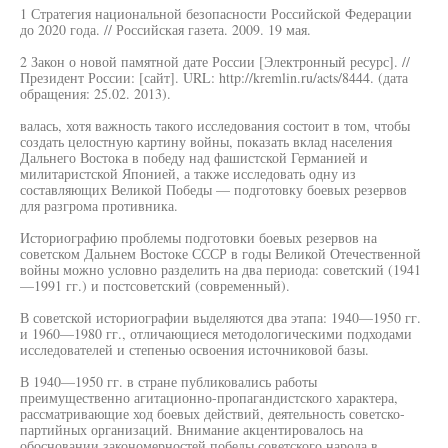
1 Стратегия национальной безопасности Российской Федерации
до 2020 года. // Российская газета. 2009. 19 мая.
2 Закон о новой памятной дате России [Электронный ресурс]. //
Президент России: [сайт]. URL: http://kremlin.ru/acts/8444. (дата
обращения: 25.02. 2013).
валась, хотя важность такого исследования состоит в том, чтобы
создать целостную картину войны, показать вклад населения
Дальнего Востока в победу над фашистской Германией и
милитаристской Японией, а также исследовать одну из
составляющих Великой Победы — подготовку боевых резервов
для разгрома противника.
Историографию проблемы подготовки боевых резервов на
советском Дальнем Востоке СССР в годы Великой Отечественной
войны можно условно разделить на два периода: советский (1941
—1991 гг.) и постсоветский (современный).
В советской историографии выделяются два этапа: 1940—1950 гг.
и 1960—1980 гг., отличающиеся методологическими подходами
исследователей и степенью освоения источниковой базы.
В 1940—1950 гг. в стране публиковались работы
преимущественно агитационно-пропагандистского характера,
рассматривающие ход боевых действий, деятельность советско-
партийных организаций. Внимание акцентировалось на
обосновании закономерностей победы советского народа в