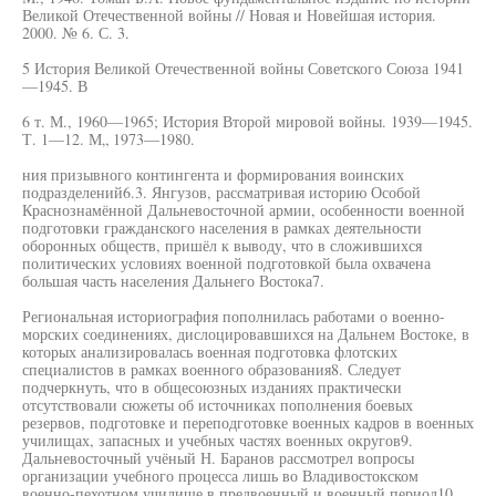
Великой Отечественной войны // Новая и Новейшая история.
2000. № 6. С. 3.
5 История Великой Отечественной войны Советского Союза 1941
—1945. В
6 т. М., 1960—1965; История Второй мировой войны. 1939—1945.
Т. 1—12. М„ 1973—1980.
ния призывного контингента и формирования воинских
подразделений6.3. Янгузов, рассматривая историю Особой
Краснознамённой Дальневосточной армии, особенности военной
подготовки гражданского населения в рамках деятельности
оборонных обществ, пришёл к выводу, что в сложившихся
политических условиях военной подготовкой была охвачена
большая часть населения Дальнего Востока7.
Региональная историография пополнилась работами о военно-
морских соединениях, дислоцировавшихся на Дальнем Востоке, в
которых анализировалась военная подготовка флотских
специалистов в рамках военного образования8. Следует
подчеркнуть, что в общесоюзных изданиях практически
отсутствовали сюжеты об источниках пополнения боевых
резервов, подготовке и переподготовке военных кадров в военных
училищах, запасных и учебных частях военных округов9.
Дальневосточный учёный Н. Баранов рассмотрел вопросы
организации учебного процесса лишь во Владивостокском
военно-пехотном училище в предвоенный и военный период10.