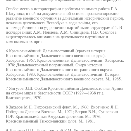
Особое место в историографии проблемы занимает работа Г.А.
Шатунова; в ней на документальной основе проанализировано
развитие военного обучения за длительный исторический период,
показана деятельность Всевобуча в годы войны, его
взаимодействие с государственно-партийными структурами11. В
исследованиях A.M. Иовлева, A.M. Синицына, П.В. Соколова
акцентировалось внимание на деятельности партийных и
комсомольских орга-
6 Краснознамённый Дальневосточный (краткая история
Краснознамённого Дальневосточного военного округа).
Хабаровск, 1967; Краснознамённый Дальневосточный. Хабаровск,
1978; Дальневосточный пограничный. Очерк истории
Краснознамённого Дальневосточного пограничного округа.
Хабаровск, 1983; Краснознамённый Дальневосточный. История
Краснознамённого Дальневосточного военного округа. М., 1985.
7 Янгузов З.Ш. Особая Краснознамённая Дальневосточная Армия
на страже мира и безопасности СССР (1929—1938 гг.).
Благовещенск, 1970.
8 Захаров М.Н. Тихоокеанский флот. М., 1966; Внотченко JI.H.
Победа на Дальнем Востоке. М., 1971; Багров В.Н., Сунгоркин
Н.Ф. Краснознамённая Амурская флотилия. М., 1976;
Краснознамённый Тихоокеанский флот. М., 1981.
9 Товстуха П.П., Португальский P.M. Управление войсками в