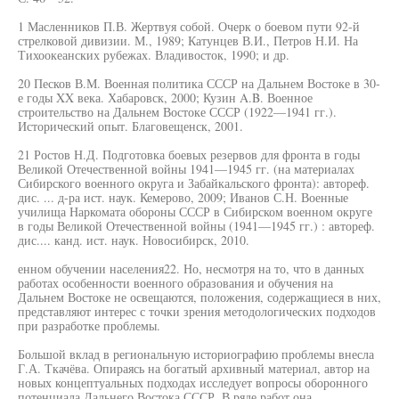
1 Масленников П.В. Жертвуя собой. Очерк о боевом пути 92-й
стрелковой дивизии. М., 1989; Катунцев В.И., Петров Н.И. На
Тихоокеанских рубежах. Владивосток, 1990; и др.
20 Песков В.М. Военная политика СССР на Дальнем Востоке в 30-
е годы XX века. Хабаровск, 2000; Кузин A.B. Военное
строительство на Дальнем Востоке СССР (1922—1941 гг.).
Исторический опыт. Благовещенск, 2001.
21 Ростов Н.Д. Подготовка боевых резервов для фронта в годы
Великой Отечественной войны 1941—1945 гг. (на материалах
Сибирского военного округа и Забайкальского фронта): автореф.
дис. ... д-ра ист. наук. Кемерово, 2009; Иванов С.Н. Военные
училища Наркомата обороны СССР в Сибирском военном округе
в годы Великой Отечественной войны (1941—1945 гг.) : автореф.
дис.... канд. ист. наук. Новосибирск, 2010.
енном обучении населения22. Но, несмотря на то, что в данных
работах особенности военного образования и обучения на
Дальнем Востоке не освещаются, положения, содержащиеся в них,
представляют интерес с точки зрения методологических подходов
при разработке проблемы.
Большой вклад в региональную историографию проблемы внесла
Г.А. Ткачёва. Опираясь на богатый архивный материал, автор на
новых концептуальных подходах исследует вопросы оборонного
потенциала Дальнего Востока СССР. В ряде работ она