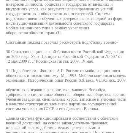
интересов личности, общества и государства от внешних и
внутренних угроз, как результат целенаправленных усилий
государственных и общественных институтов30. Система
подготовки военно-обученных резервов является одной из форм
институцио-нализация деятельности советского государства
мобилизационного типа в рамках укрепления
обороноспособности страны31.
Системный подход позволил рассмотреть подготовку военно-
30 Стратегия национальной безопасности Российской Федерации
до 2020 года. Указ Президента Российской Федерации № 537 от
12 мая 2009 г. // Российская газета. 2009. 19 мая.
31 Подробнее см.: Фонотов А.Г. Россия: от мобилизационного
общества к инновационному. М., 1993; Мобилизационная модель
экономики: Исторический опыт России XX века. Челябинск, 2009.
обученных резервов в регионе, включающую Всевобуч,
Добровольно-спортивные общества, оборонные общества, военно-
учебные заведения, специальные курсы, запасные и учебные части
в качестве структурных элементов партийно-государственной
системы управления СССР и его Дальнего Востока.
Данная система функционировала в соответствии с советской
военной доктриной на основе законодательно-правовых
положений взаимодействия между центральными и
региональными управленческими структурами. Подготовка