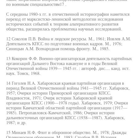
по военным специальностям17 .
С середины 1980-х гг. в отечественной историографии наметился
переход от марксистско-ленинской методологии исследования
исторических событий к теориям альтернативного развития
общества, расширилась проблематика научных исследований.
12 Соколов П.В. Война и людские ресурсы. М., 1961; Иовлев А.М.
Деятельность КПСС по подготовке военных кадров. М., 1976;
Синицын A.M. Всенародная помощь фронту. М., 1985.
13 Кокорин Ф.Ф. Военно-организаторская деятельность партийных
организаций Дальнего Востока накануне и в годы Великой
Отечественной войны 1939— 1945 гг. : автореф. дис.... канд. ист.
наук. Томск, 1968.
14 Гоголев H.A. Хабаровская краевая партийная организация в
период Великой Отечественной войны 1941—1945 гг. Хабаровск,
1957; Очерки истории Приморской организации КПСС.
Владивосток, 1971; Очерк истории Хабаровской краевой
организации КПСС (1900—1978 годы). Хабаровск, 1979; Очерки
истории Камчатской областной партийной организации (1917—
1985). Петропавловск-Камчатский, 1986; Очерки истории
дальневосточных организаций КПСС (1938—1987). Хабаровск,
1987; и др.
15 Минаев Н.Ф. Флот и оборонное общество. М., 1978; Дважды
Орденоносное оборонное. М., 1983; Столбов В.В. История