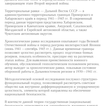
завершающем этапе Второй мировой войны.
Территориальные рамки — Дальний Восток СССР — в
административно-территориальных границах Приморского и
Хабаровского краёв в период 1941—1945 гг. В современный
период данная территория представлена Хабаровским,
Приморским и Камчатским краями, Амурской, Сахалинской,
Магаданской и Еврейской автономной областью, а также
Чукотским автономным округом.
Хронологические рамки исследования охватывают годы Великой
Отечественной войны и период разгрома милитаристской Японии
(июнь 1941 —сентябрь 1945 гг.). Данные временные границы
позволяют целостно рассмотреть процесс подготовки боевых
резервов, показать особенности, присущие ему на различных
этапах войны. Для выявления преемственности военного
обучения, обусловленной геополитическим положением региона,
автор выходит за хронологические рамки, показывая состояние
оборонной работы в Дальневосточном регионе в 1930—1941 гг.
Методологической основой исследования послужил структурно-
функциональный подход, позволяющий рассмотреть советское
общество как внутренне дифференцированную и упорядоченную
целостность, элементы которой направлены на обеспечение
национальной безопасности.
В контексте данной теории государственная (национальная)
безопасность определяется как защищённость жизненно важных