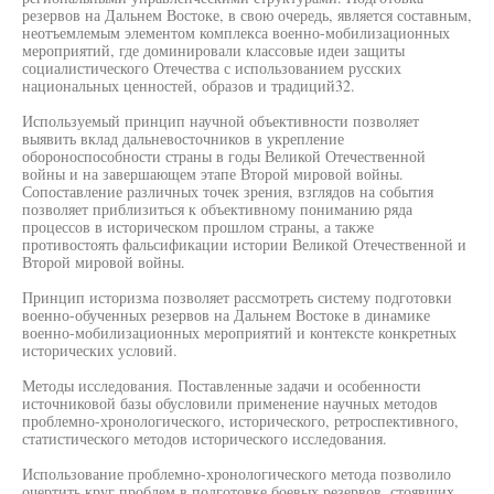
резервов на Дальнем Востоке, в свою очередь, является составным,
неотъемлемым элементом комплекса военно-мобилизационных
мероприятий, где доминировали классовые идеи защиты
социалистического Отечества с использованием русских
национальных ценностей, образов и традиций32.
Используемый принцип научной объективности позволяет
выявить вклад дальневосточников в укрепление
обороноспособности страны в годы Великой Отечественной
войны и на завершающем этапе Второй мировой войны.
Сопоставление различных точек зрения, взглядов на события
позволяет приблизиться к объективному пониманию ряда
процессов в историческом прошлом страны, а также
противостоять фальсификации истории Великой Отечественной и
Второй мировой войны.
Принцип историзма позволяет рассмотреть систему подготовки
военно-обученных резервов на Дальнем Востоке в динамике
военно-мобилизационных мероприятий и контексте конкретных
исторических условий.
Методы исследования. Поставленные задачи и особенности
источниковой базы обусловили применение научных методов
проблемно-хронологического, исторического, ретроспективного,
статистического методов исторического исследования.
Использование проблемно-хронологического метода позволило
очертить круг проблем в подготовке боевых резервов, стоявших