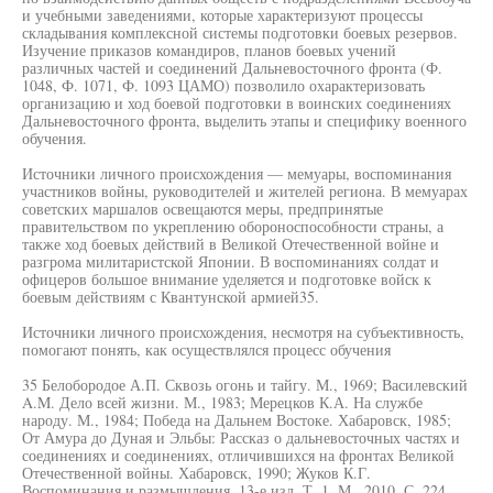
и учебными заведениями, которые характеризуют процессы
складывания комплексной системы подготовки боевых резервов.
Изучение приказов командиров, планов боевых учений
различных частей и соединений Дальневосточного фронта (Ф.
1048, Ф. 1071, Ф. 1093 ЦАМО) позволило охарактеризовать
организацию и ход боевой подготовки в воинских соединениях
Дальневосточного фронта, выделить этапы и специфику военного
обучения.
Источники личного происхождения — мемуары, воспоминания
участников войны, руководителей и жителей региона. В мемуарах
советских маршалов освещаются меры, предпринятые
правительством по укреплению обороноспособности страны, а
также ход боевых действий в Великой Отечественной войне и
разгрома милитаристской Японии. В воспоминаниях солдат и
офицеров большое внимание уделяется и подготовке войск к
боевым действиям с Квантунской армией35.
Источники личного происхождения, несмотря на субъективность,
помогают понять, как осуществлялся процесс обучения
35 Белобородое А.П. Сквозь огонь и тайгу. М., 1969; Василевский
A.M. Дело всей жизни. М., 1983; Мерецков К.А. На службе
народу. М., 1984; Победа на Дальнем Востоке. Хабаровск, 1985;
От Амура до Дуная и Эльбы: Рассказ о дальневосточных частях и
соединениях и соединениях, отличившихся на фронтах Великой
Отечественной войны. Хабаровск, 1990; Жуков К.Г.
Воспоминания и размышления. 13-е изд. Т. 1. М., 2010. С. 224,