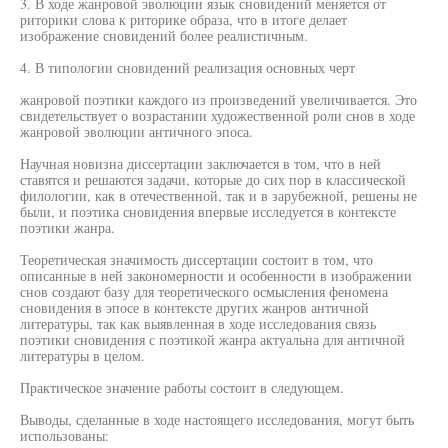
3. В ходе жанровой эволюции язык сновидений меняется от
риторики слова к риторике образа, что в итоге делает
изображение сновидений более реалистичным.
4. В типологии сновидений реализация основных черт
жанровой поэтики каждого из произведений увеличивается. Это
свидетельствует о возрастании художественной роли снов в ходе
жанровой эволюции античного эпоса.
Научная новизна диссертации заключается в том, что в ней
ставятся и решаются задачи, которые до сих пор в классической
филологии, как в отечественной, так и в зарубежной, решены не
были, и поэтика сновидения впервые исследуется в контексте
поэтики жанра.
Теоретическая значимость диссертации состоит в том, что
описанные в ней закономерности и особенности в изображении
снов создают базу для теоретического осмысления феномена
сновидения в эпосе в контексте других жанров античной
литературы, так как выявленная в ходе исследования связь
поэтики сновидения с поэтикой жанра актуальна для античной
литературы в целом.
Практическое значение работы состоит в следующем.
Выводы, сделанные в ходе настоящего исследования, могут быть
использованы: