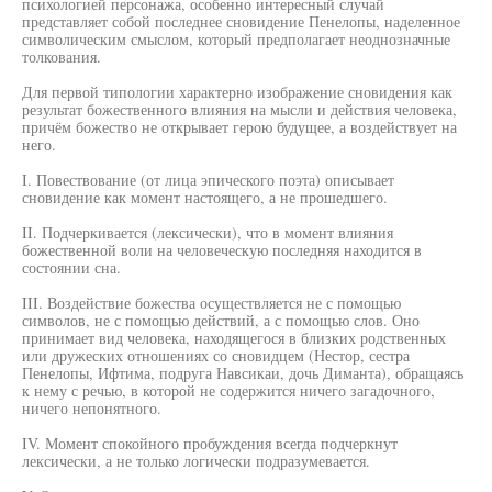
психологией персонажа, особенно интересный случай
представляет собой последнее сновидение Пенелопы, наделенное
символическим смыслом, который предполагает неоднозначные
толкования.
Для первой типологии характерно изображение сновидения как
результат божественного влияния на мысли и действия человека,
причём божество не открывает герою будущее, а воздействует на
него.
I. Повествование (от лица эпического поэта) описывает
сновидение как момент настоящего, а не прошедшего.
II. Подчеркивается (лексически), что в момент влияния
божественной воли на человеческую последняя находится в
состоянии сна.
III. Воздействие божества осуществляется не с помощью
символов, не с помощью действий, а с помощью слов. Оно
принимает вид человека, находящегося в близких родственных
или дружеских отношениях со сновидцем (Нестор, сестра
Пенелопы, Ифтима, подруга Навсикаи, дочь Диманта), обращаясь
к нему с речью, в которой не содержится ничего загадочного,
ничего непонятного.
IV. Момент спокойного пробуждения всегда подчеркнут
лексически, а не только логически подразумевается.