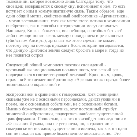
толковании, которое возможно лишь благодаря тому, что
сновидец возвращается к своему сну, вспоминает о нём, то есть
вступает с ним в коммуникативную связь. Таким образом, еще
один общий мотив, свойственный онейротопике «Аргонавтики»,
- мотив воспоминания, хотя как место этого мотива в композиции
онейротопа, так и способы интерпретации могут отличаться.
Например, Кирка - божество, волшебница, способная без чьей-
либо помощи понять связь между сновидением и реальностью
(убийством Апсирта), аргонавт же этого сделать не может,
поэтому ему на помощь приходит Ясон, который догадывается,
что данную Тритоном землю следует бросить в море и тогда из
нее появится остров.
Следующий общий компонент поэтики сновидений -
чрезвычайная эмоциональная насыщенность, что всякий раз
подчеркивается соответствующей лексикой. Крик, плач, кровь,
страх - всё это делает онейротопику «Аргонавтики» гораздо более
эмоционально окрашенной и
экспрессивной в сравнении с гомеровской, хотя сновидения
связаны уже не с основными персонажами, действующими в
поэме, не с основными событиями, не с основными богами.
Именно божественная семантика, этот постоянный атрибут
эпической онейротопики, подверглась наиболее существенной
трансформации. Полностью, как это произойдет впоследствии в
«Фарсалии» Лукана, она не устранена, но, в сравнении с
гомеровскими поэмами, существенно изменена, так как ни один
сон не показан как прямое божественное вмешательство. Это