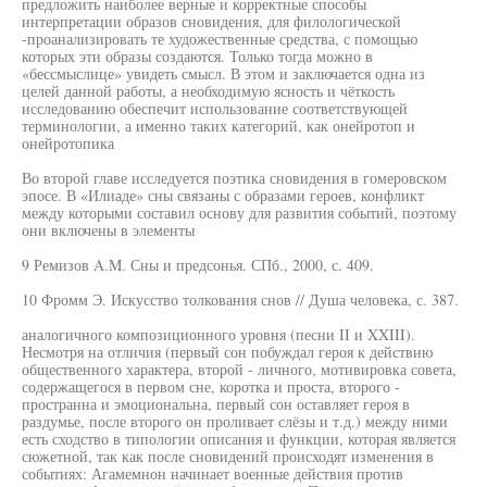
предложить наиболее верные и корректные способы
интерпретации образов сновидения, для филологической
-проанализировать те художественные средства, с помощью
которых эти образы создаются. Только тогда можно в
«бессмыслице» увидеть смысл. В этом и заключается одна из
целей данной работы, а необходимую ясность и чёткость
исследованию обеспечит использование соответствующей
терминологии, а именно таких категорий, как онейротоп и
онейротопика
Во второй главе исследуется поэтика сновидения в гомеровском
эпосе. В «Илиаде» сны связаны с образами героев, конфликт
между которыми составил основу для развития событий, поэтому
они включены в элементы
9 Ремизов A.M. Сны и предсонья. СПб., 2000, с. 409.
10 Фромм Э. Искусство толкования снов // Душа человека, с. 387.
аналогичного композиционного уровня (песни II и XXIII).
Несмотря на отличия (первый сон побуждал героя к действию
общественного характера, второй - личного, мотивировка совета,
содержащегося в первом сне, коротка и проста, второго -
пространна и эмоциональна, первый сон оставляет героя в
раздумье, после второго он проливает слёзы и т.д.) между ними
есть сходство в типологии описания и функции, которая является
сюжетной, так как после сновидений происходят изменения в
событиях: Агамемнон начинает военные действия против