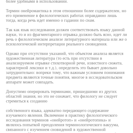
более удобными в использовании.
Термин онейромантика в этом отношении более содержателен, но
его применение в филологических работах оправданно лишь
тогда, когда речь идет именно о гадании по снам.
Так как язык исследования должен соответствовать языку данной
науки, то и из фрагментарного отрывка должно быть ясно, идет ли
речь о филологическом анализе литературного материала или же о
психологической интерпретации реального сновидения.
Однако при отсутствии указаний, что объектом анализа является
художественная литература (то есть при отсутствии в
анализируемом отрывке стихотворной речи, известного сюжета,
характерной лексики и т.д.), определить это бывает довольно
затруднительно: вопреки тому, что важным условием понимания
предмета являются точные понятия, многое в исследовательском
аппарате может совпадать.
Допустимо оперировать терминами, пришедшими из других
областей знания, но это не означает, что филологу не следует
стремиться к созданию
собственного языка, адекватно передающего содержание
изучаемого явления. Включение в практику филологического
исследования терминов «онейротоп» и «онейротопика» и
являлось попыткой преодоления терминологического вакуума,
связанного с изучением сновидений в художественной