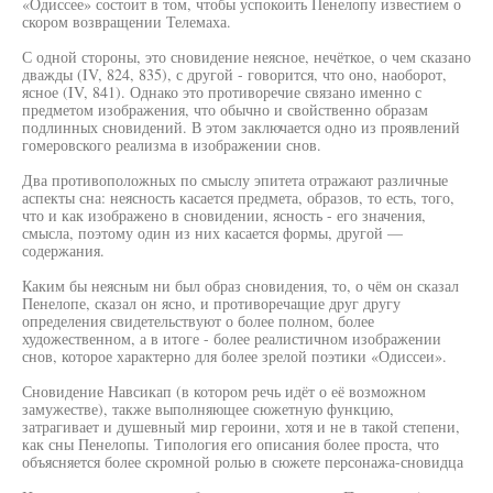
«Одиссее» состоит в том, чтобы успокоить Пенелопу известием о
скором возвращении Телемаха.
С одной стороны, это сновидение неясное, нечёткое, о чем сказано
дважды (IV, 824, 835), с другой - говорится, что оно, наоборот,
ясное (IV, 841). Однако это противоречие связано именно с
предметом изображения, что обычно и свойственно образам
подлинных сновидений. В этом заключается одно из проявлений
гомеровского реализма в изображении снов.
Два противоположных по смыслу эпитета отражают различные
аспекты сна: неясность касается предмета, образов, то есть, того,
что и как изображено в сновидении, ясность - его значения,
смысла, поэтому один из них касается формы, другой —
содержания.
Каким бы неясным ни был образ сновидения, то, о чём он сказал
Пенелопе, сказал он ясно, и противоречащие друг другу
определения свидетельствуют о более полном, более
художественном, а в итоге - более реалистичном изображении
снов, которое характерно для более зрелой поэтики «Одиссеи».
Сновидение Навсикап (в котором речь идёт о её возможном
замужестве), также выполняющее сюжетную функцию,
затрагивает и душевный мир героини, хотя и не в такой степени,
как сны Пенелопы. Типология его описания более проста, что
объясняется более скромной ролью в сюжете персонажа-сновидца