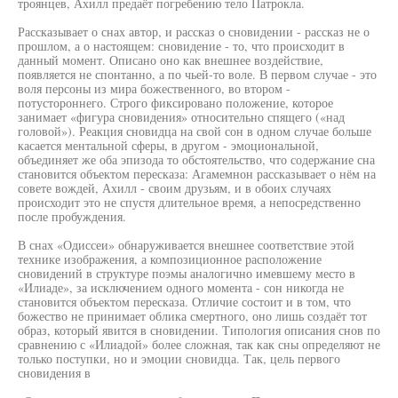
троянцев, Ахилл предаёт погребению тело Патрокла.
Рассказывает о снах автор, и рассказ о сновидении - рассказ не о
прошлом, а о настоящем: сновидение - то, что происходит в
данный момент. Описано оно как внешнее воздействие,
появляется не спонтанно, а по чьей-то воле. В первом случае - это
воля персоны из мира божественного, во втором -
потустороннего. Строго фиксировано положение, которое
занимает «фигура сновидения» относительно спящего («над
головой»). Реакция сновидца на свой сон в одном случае больше
касается ментальной сферы, в другом - эмоциональной,
объединяет же оба эпизода то обстоятельство, что содержание сна
становится объектом пересказа: Агамемнон рассказывает о нём на
совете вождей, Ахилл - своим друзьям, и в обоих случаях
происходит это не спустя длительное время, а непосредственно
после пробуждения.
В снах «Одиссеи» обнаруживается внешнее соответствие этой
технике изображения, а композиционное расположение
сновидений в структуре поэмы аналогично имевшему место в
«Илиаде», за исключением одного момента - сон никогда не
становится объектом пересказа. Отличие состоит и в том, что
божество не принимает облика смертного, оно лишь создаёт тот
образ, который явится в сновидении. Типология описания снов по
сравнению с «Илиадой» более сложная, так как сны определяют не
только поступки, но и эмоции сновидца. Так, цель первого
сновидения в