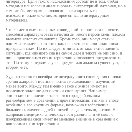
литературе. Цели такого исследования состоят не в том, чтобы
методами психологии анализировать литературный материал, но в
том, чтобы методами филологии анализировать то
психологическое явление, которое описано литературным
материалом.
Что касается вымышленных сновидений, то они, тем не менее,
способны характеризовать качества личности персонажей, плодом
вымысла которых становятся. Кроме того, они могут стать и
одним из свидетельств того, какое значение та или иная эпоха
придавали снам. Но их следует отличать от квази-сновидений,
ситуаций, где никакого сна на самом деле в тексте не описано, и
лишь произвольная его интерпретация позволяет предположить
это. Поэтому в первом случае предмет для анализа существует, во
втором -нет.
Художественное своеобразие литературного сновидения с точки
зрения жанровой поэтики - аспект исследования, изученный
менее всего. Между тем именно законы жанра имеют не
последнее значение для поэтики сновидения. Например,
эпические сновидения отличаются гораздо большим
разнообразием в сравнении с драматическими, так как в эпосе,
особенно в его крупных формах, возможно изображение
большего количества дней и ночей, следовательно, и снов. Но
жанровая специфика эпических поэм различна, и её связь с
изображением снов имеет не меньшее значение в сравнении с
вопросами их интерпретации.