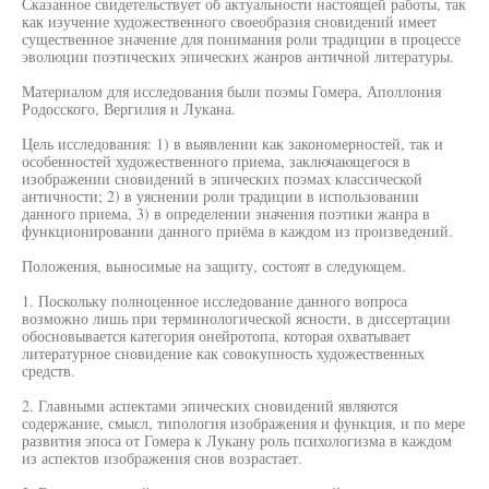
Сказанное свидетельствует об актуальности настоящей работы, так
как изучение художественного своеобразия сновидений имеет
существенное значение для понимания роли традиции в процессе
эволюции поэтических эпических жанров античной литературы.
Материалом для исследования были поэмы Гомера, Аполлония
Родосского, Вергилия и Лукана.
Цель исследования: 1) в выявлении как закономерностей, так и
особенностей художественного приема, заключающегося в
изображении сновидений в эпических поэмах классической
античности; 2) в уяснении роли традиции в использовании
данного приема, 3) в определении значения поэтики жанра в
функционировании данного приёма в каждом из произведений.
Положения, выносимые на защиту, состоят в следующем.
1. Поскольку полноценное исследование данного вопроса
возможно лишь при терминологической ясности, в диссертации
обосновывается категория онейротопа, которая охватывает
литературное сновидение как совокупность художественных
средств.
2. Главными аспектами эпических сновидений являются
содержание, смысл, типология изображения и функция, и по мере
развития эпоса от Гомера к Лукану роль психологизма в каждом
из аспектов изображения снов возрастает.