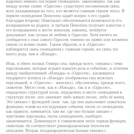
наделено именно последнее сновидение, закономерно, так как
между всеми снами «Одиссеи» существует несомненная связь,
ясно указывающая на того, кто является главным героем эпоса. В
первом сновидении Пенелопа задаёт вопрос о его судьбе,
благодаря второму (Навсикаи) обеспечивается возможность его
возвращения на родину, в третьем Пенелопа получает известие о
его возвращении и мести женихам, наконец, четвёртое
доказывает, как сильна её любовь к Одиссею. Хотя ничего не
сообщается о снах самого Одиссея, именно он прямо или косвенно
связан со всеми снами. Таким образом, и в «Одиссее»
наблюдается связь сновидения с главным героем, но связь эта
иного рода, чем в «Илиаде».
Итак, в обеих поэмах Гомера сны, прежде всего, связаны с теми
персонажами, которые играют важную роль в событиях, и отличия
между онейротопикой «Илиады» и «Одиссеи», касающиеся
тендерного аспекта (в «Илиаде» изображены сны мужских
персонажей, в «Одиссее» - женских), обусловлены, прежде всего,
сюжетом. Место снов, как в «Илиаде», так и в «Одиссее»,
определено структурой поэм, определено и место сновидения в
структуре песен: оно занимает либо начало песни, либо её конец.
Это связано с функцией снов: там, где они выполняют сюжетную
функцию, влияя на последующие события, песнь со сновидения,
как правило, начинается, там же, где оно больше связано с
чувствами персонажа, песнь сновидением, наоборот,
заканчивается. Доминирует в гомеровском эпосе первая функция,
сюжетная, ей соответствует раннеархаическая типология
описания. Вторая, позднеархаическая больше связана с