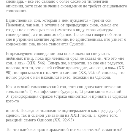
сновидца, - всё это связано с более сложной типологией
описания, хотя само значение сновидения не требует специального
толкования.
Единственный сон, который в нём нуждается - третий сон
Пенелопы, так как, в отличие от предыдущих снов, смысл его
создан не с помощью слов (имеются в виду слова «фигуры
сновидения»), а с помощью образов. Пенелопа говорит об этом
сне в утренней молитве Артемиде, но единственным, кто узнаёт о
содержании сна, вновь становится Одиссей.
В предыдущем сновидении она оплакивала во сне участь
любимых птиц, пока прилетевший орёл не сказал ей, что это «не
сон, а явь» (XIX, 546). Теперь же, напротив, во сне она радуется,
полагая, что то, что с ней сейчас происходит, «не сон, а явь» (XX,
90), но просыпается с плачем и слезами (XX, 92): ей снилось, что
ночью рядом с ней находился некто, похожий на Одиссея.
Как и всякий символический сон, этот сон допускает несколько
толкований: 1) манифестация будущего, 2) реализация желаний,
3) трансформация страхов (страха ошибиться и принять за Одиссея
кого-то
иного). Последнее толкование подтверждается как предыдущей
сценой, так и сценой узнавания из XXII песни, а, кроме того,
реакцией самого Одиссея (XX, 92-93)
То, что наиболее ярко выраженной психологической семантикой