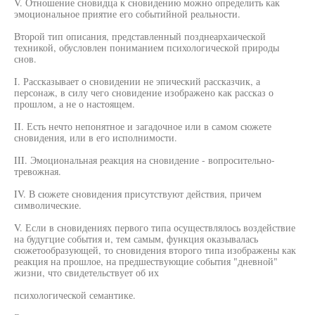
V. Отношение сновидца к сновидению можно определить как
эмоциональное приятие его событийной реальности.
Второй тип описания, представленный позднеархаической
техникой, обусловлен пониманием психологической природы
снов.
I. Рассказывает о сновидении не эпический рассказчик, а
персонаж, в силу чего сновидение изображено как рассказ о
прошлом, а не о настоящем.
II. Есть нечто непонятное и загадочное или в самом сюжете
сновидения, или в его исполнимости.
III. Эмоциональная реакция на сновидение - вопросительно-
тревожная.
IV. В сюжете сновидения присутствуют действия, причем
символические.
V. Если в сновидениях первого типа осуществлялось воздействие
на будугцие события и, тем самым, функция оказывалась
сюжетообразующей, то сновидения второго типа изображены как
реакция на прошлое, на предшествующие события "дневной"
жизни, что свидетельствует об их
психологической семантике.