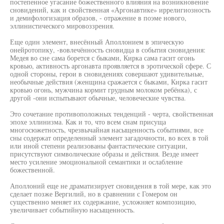
постепенное угасание божественного влияния на возникновение
сновидений, как и свойственная «Аргонавтике» иррелигиозность
и демифологизация образов, - отражение в поэме нового,
эллинистического мировоззрения.
Еще один элемент, внесённый Аполлонием в эпическую
онейротопику, -вовлечённость сновидца в события сновидения:
Медея во сне сама борется с быками, Кирка сама гасит огонь
кровью, активность аргонавта проявляется в эротической сфере. С
одной стороны, герои в сновидениях совершают удивительные,
необычные действия (женщина сражается с быками, Кирка гасит
кровью огонь, мужчина кормит грудным молоком ребёнка), с
другой -они испытывают обычные, человеческие чувства.
Это сочетание противоположных тенденций - черта, свойственная
эпохе эллинизма. Как и то, что всем снам присуща
многосюжетность, чрезвычайная насыщенность событиями, все
сны содержат определенный элемент загадочности, во всех в той
или иной степени реализованы фантастические ситуации,
присутствуют символические образы и действия. Везде имеет
место усиление эмоциональной семантики и ослабление
божественной.
Аполлоний еще не драматизирует сновидения в той мере, как это
сделает позже Вергилий, но в сравнении с Гомером он
существенно меняет их содержание, усложняет композицию,
увеличивает событийную насыщенность.