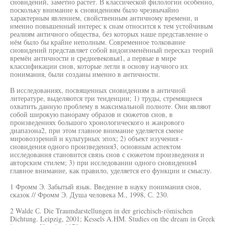
сновидений, заметно растет. В классической филологии особенно,
поскольку внимание к сновидениям было чрезвычайно
характерным явлением, свойственным античному времени, и
именно повышенный интерес к снам относится к тем устойчивым
реалиям античного общества, без которых наше представление о
нём было бы крайне неполным. Современное толкование
сновидений представляет собой видоизменённый пересказ теорий
времён античности и средневековья1, а первые в мире
классификации снов, которые легли в основу научного их
понимания, были созданы именно в античности.
В исследованиях, посвященных сновидениям в античной
литературе, выделяются три тенденции; 1) труды, стремящиеся
охватить данную проблему в максимальной полноте. Они являют
собой широкую панораму образов и сюжетов снов, в
произведениях большого хронологического и жанрового
диапазона2, при этом главное внимание уделяется смене
мировоззрений и культурных эпох; 2) объект изучения -
сновидения одного произведения3, основным аспектом
исследования становится связь снов с сюжетом произведения и
авторским стилем; 3) при исследовании одного сновидения4
главное внимание, как правило, уделяется его функции и смыслу.
1 Фромм Э. Забытый язык. Введение в науку понимания снов,
сказок // Фромм Э. Душа человека М., 1998, С. 230.
2 Walde С. Die Traumdarstellungen in der griechisch-römischen
Dichtung. Leipzig, 2001; Kessels A.HM. Studies on the dream in Greek