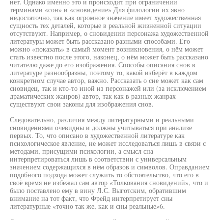
нет. Однако именно это и происходит при ограничении
терминами «сон» и «сновидение» Для филологии их явно
недостаточно, так как огромное значение имеет художественная
сущность тех деталей, которые в реальной жизненной ситуации
отсутствуют. Например, о сновидении персонажа художественной
литературы может быть рассказано разными способами. Его
можно «показать» в самый момент возникновения, о нём может
стать известно после этого, наконец, о нём может быть рассказано
читателю даже до его изображения. Способы описания снов в
литературе разнообразны, поэтому то, какой изберёт в каждом
конкретном случае автор, важно. Рассказать о сне может как сам
сновидец, так и кто-то иной из персонажей или (за исключением
драматических жанров) автор, так как в разных жанрах
существуют свои законы для изображения снов.
Следовательно, различия между литературными и реальными
сновидениями очевидны и должны учитываться при анализе
первых. То, что описано в художественной литературе как
психологическое явление, не может исследоваться лишь в связи с
методами, присущими психологии, а смысл сна -
интерпретироваться лишь в соответствии с универсальным
значением содержащихся в нём образов и символов. Оправданием
подобного подхода может служить то обстоятельство, что его в
своё время не избежал сам автор «Толкования сновидений», что и
было поставлено ему в вину Л.С. Выготским, обратившим
внимание на тот факт, что Фрейд интерпретирует сны
литературные «точно так же, как и сны реальные»6.