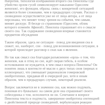
Напротив, типология изображения второго сна Пенелопы (где
убийство орлом гусей символизирует наказание Одиссеем
женихов), его функция, образы, связь с конкретной ситуацией
являются более сложными, чем в предыдущих случаях. Рассказ о
сновидении осуществляется уже не от лица автора, а от лица
персонажа, что меняет точку зрения на события, тем самым,
меняет дискурс. В беседе со странником (Одиссеем, облик
которого изменён Афиной), Пенелопа спрашивает его о смысле
своего сна. Так содержание сновидения впервые становится
предметом обсуждения
Таким образом, здесь не ситуация - повод для введения сна в
сюжет, но, наоборот, сон - повод для возникновения ситуации, в
которой происходит разговор о снах как о явлении.
Но так как смысл сна благодаря разъяснению «орла» о том, что
женихов, как и птиц во сне, ждёт скорая гибель, в особом
истолковании не нуждается, в чем смысл вопроса Пенелопы? Он
понятен лишь в контексте её мысли о двух типах снов (верных и
иллюзорных), что уменьшает рационализм гомеровской
онейротопики, придавая ей в очередной раз, хотя и иным
образом, чем в предыдущих случаях, некоторый реализм.
Вопрос заключается не в значении сна, как можно подумать,
понимая его буквально: на самом деле она спрашивает своего
собеседника о том, исполнится ли он. Сочетание в вопросе
Пенелопы текста и подтекста, завершение онейротопа сентенцией
о двойственной природе сновидений, вербализация реакции