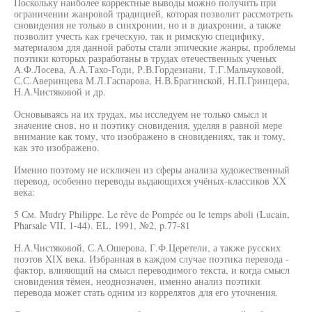
Поскольку наиболее корректные выводы можно получить при
ограничении жанровой традицией, которая позволит рассмотреть
сновидения не только в синхронии, но и в диахронии, а также
позволит учесть как греческую, так и римскую специфику,
материалом для данной работы стали эпические жанры, проблемы
поэтики которых разработаны в трудах отечественных ученых
А.Ф.Лосева, А.А.Тахо-Годи, Р.В.Гордезиани, Т.Г.Мальчуковой,
С.С.Аверинцева М.Л.Гаспарова, Н.В.Брагинской, Н.П.Гринцера,
Н.А.Чистяковой и др.
Основываясь на их трудах, мы исследуем не только смысл и
значение снов, но и поэтику сновидения, уделяя в равной мере
внимание как тому, что изображено в сновидениях, так и тому,
как это изображено.
Именно поэтому не исключен из сферы анализа художественный
перевод, особенно переводы выдающихся учёных-классиков XX
века:
5 См. Mudry Philippe. Le rêve de Pompée ou le temps aboli (Lucain,
Pharsale VII, 1-44). EL, 1991, №2, p.77-81
Н.А.Чистяковой, С.А.Ошерова, Г.Ф.Церетели, а также русских
поэтов XIX века. Избранная в каждом случае поэтика перевода -
фактор, влияющий на смысл переводимого текста, и когда смысл
сновидения тёмен, неоднозначен, именно анализ поэтики
перевода может стать одним из коррелятов для его уточнения.