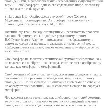
сновидениями, в филологических исследованиях существует иной
термин - онейросфера*, однако его содержание шире, поскольку
он включает в себя круг тех
8 Нагорная Н.В. Онейросфера в русской прозе XX века.
Модернизм, постмодернизм. Автореферат на соискание уч.
степени, доктора филол. наук. М., 2004.
явлений, где грань между сновидением и реальностью провести
сложно. Например, спы, подобные увиденному поэтом
Н.С.Гумилёвым в Африке и впоследствии изображенному в
одном из самых загадочных и сложных стихотворений поэта,
«Заблудившемся трамвае», имеют отношение к онейросфере, но
не к онейротопу.
Онейросфера не является механической суммой онейротопов, как
не является ею онейротопика, которая соотносится с онейротопом
так же, как метафора - с метафорикой.
Онейротопика образует систему художественных средств в тексте,
связанных с изображением сновидений, или, иначе, поэтику
сновидений. Но ни сюжеты, ни описания снов сами по себе ещё
не образуют онейротопики, как и сложение метафор не образует
метафорики.
Что касается таких терминов, как онейропоэтика и онейромотив,
то они не столько отличаются от поэтики сновидений и мотива
сновидений планом содержания, сколько всего лишь являются