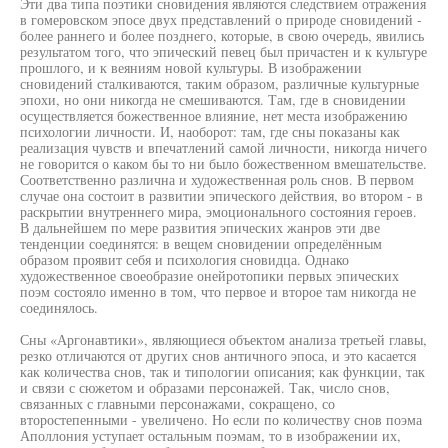
Эти два типа поэтики сновидения являются следствием отражения
в гомеровском эпосе двух представлений о природе сновидений -
более раннего и более позднего, которые, в свою очередь, явились
результатом того, что эпический певец был причастен и к культуре
прошлого, и к веяниям новой культуры. В изображении
сновидений сталкиваются, таким образом, различные культурные
эпохи, но они никогда не смешиваются. Там, где в сновидении
осуществляется божественное влияние, нет места изображению
психологии личности. И, наоборот: там, где сны показаны как
реализация чувств и впечатлений самой личности, никогда ничего
не говорится о каком бы то ни было божественном вмешательстве.
Соответственно различна и художественная роль снов. В первом
случае она состоит в развитии эпического действия, во втором - в
раскрытии внутреннего мира, эмоционального состояния героев.
В дальнейшем по мере развития эпических жанров эти две
тенденции соединятся: в вещем сновидении определённым
образом проявит себя и психология сновидца. Однако
художественное своеобразие онейротопики первых эпических
поэм состояло именно в том, что первое и второе там никогда не
соединялось.
Сны «Аргонавтики», являющиеся объектом анализа третьей главы,
резко отличаются от других снов античного эпоса, и это касается
как количества снов, так и типологии описания; как функции, так
и связи с сюжетом и образами персонажей. Так, число снов,
связанных с главными персонажами, сокращено, со
второстепенными - увеличено. Но если по количеству снов поэма
Аполлония уступает остальным поэмам, то в изображении их,