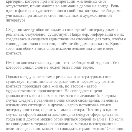
критерии, которые при интерпретации жизненных снов
отсутствуют, принимаются во внимание далеко не всегда. Речь
идет о факторах художественного свойства, которые необходимо
учитывать при анализе снов, описанных в художественной
литературе.
Сходство между обоими видами сновидений: литературным и
реальным, безусловно, существует. Например, информация о них
создавалась и создаётся единственным способом: для того, чтобы о
сновидении стало известно, о нём необходимо рассказать Кроме
того, для обоих типов снов исключительное значение имеет
контекст.
Именно контекстная ситуация - тот необходимый коррелят, без
которого смысл снов не может быть понят верно.
Однако между контекстами реальных и литературных снов
существует принципиальное различие: в первом случае этот
контекст порождает сама жизнь, во втором - автор
художественного произведения. Не совпадают и цели
филологического и психологического исследований: в одном
случае следует, правильно поняв смысл сновидения, изменить
жизненную ситуацию, в другом - верно истолковав смысл
литературного сна, оценить замысел автора. Поэтому в одном
случае за сферой анализа закономерно следует сфера действия,
тогда как в другом можно ограничиться сферой анализа. Но если
не совпадают материал исследования, методы исследования и
цели исследования, может ли совпадать терминология? Очевидно,