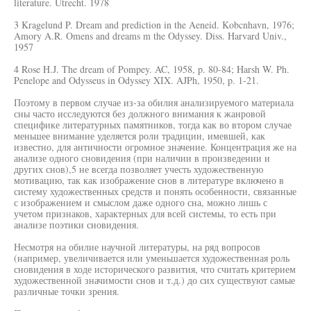
literature. Utrecht. 1978
3 Kragelund P. Dream and prediction in the Aeneid. Kobcnhavn, 1976;
Amory A.R. Omens and dreams m the Odyssey. Diss. Harvard Univ.,
1957
4 Rose H.J. The dream of Pompey. AC, 1958, p. 80-84; Harsh W. Ph.
Penelope and Odysseus in Odyssey XIX. AJPh, 1950, p. 1-21.
Поэтому в первом случае из-за обилия анализируемого материала
сны часто исследуются без должного внимания к жанровой
специфике литературных памятников, тогда как во втором случае
меньшее внимание уделяется роли традиции, имевшей, как
известно, для античности огромное значение. Концентрация же на
анализе одного сновидения (при наличии в произведении и
других снов),5 не всегда позволяет учесть художественную
мотивацию, так как изображение снов в литературе включено в
систему художественных средств и понять особенности, связанные
с изображением и смыслом даже одного сна, можно лишь с
учетом признаков, характерных для всей системы, то есть при
анализе поэтики сновидения.
Несмотря на обилие научной литературы, на ряд вопросов
(например, увеличивается или уменьшается художественная роль
сновидения в ходе исторического развития, что считать критерием
художественной значимости снов и т.д.) до сих существуют самые
различные точки зрения.