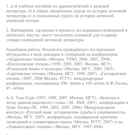
1. а) в учебных пособиях по древнегреческой и римской
литературе, б) в общих лекционных курсах по истории античной
литературы в) в специальных курсах по истории античной
эпической поэзии.
2. Наблюдения, сделанные в процессе исследования сновидений в
эпических текстах, могут послужить основной для создания
словаря сновидений античной литературы.
Апробация работы. Результаты проведённого исследования
обсуждались в виде докладов и сообщений на конференциях:
«Андреевские чтения» (Москва, УРАО, 2006, 2007, 2008),
«Поспеловские чтения» (1999, 2005, 2007, Москва, МГУ),
«Романские языки и культуры» (Москва, МГУ, 2005, 2007),
«Сергеевские чтения» (Москва, МГУ, 1999, 2007), «Гаспаровские
чтения» (2007, 2008 Москва, РГГУ), международных
конференциях, посвященных 100- летию и 105-летию А.Ф.Лосева,
85 -летию
A.A. Тахо-Годи (1993, 1998, 2007, Москва, МГУ), «Культура в
эпоху цивилизационного слома» (М., РАН, 2001), конференциях в
Доме Лосева (М., 1999, 2002, 2005, 2006), Международном
конгрессе «Русский язык: исторические судьбы и современность»
(Москва, МГУ, 2007), конференции, посвященной проблеме
сновидений в гуманитарных науках (Москва, РГГУ, 2007) и на
«Ломоносовких чтениях» (Москва, МГУ, 1997-2008).