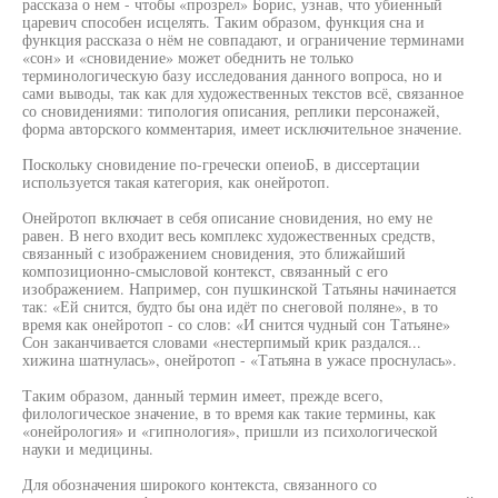
рассказа о нем - чтобы «прозрел» Борис, узнав, что убиенный
царевич способен исцелять. Таким образом, функция сна и
функция рассказа о нём не совпадают, и ограничение терминами
«сон» и «сновидение» может обеднить не только
терминологическую базу исследования данного вопроса, но и
сами выводы, так как для художественных текстов всё, связанное
со сновидениями: типология описания, реплики персонажей,
форма авторского комментария, имеет исключительное значение.
Поскольку сновидение по-гречески опеиоБ, в диссертации
используется такая категория, как онейротоп.
Онейротоп включает в себя описание сновидения, но ему не
равен. В него входит весь комплекс художественных средств,
связанный с изображением сновидения, это ближайший
композиционно-смысловой контекст, связанный с его
изображением. Например, сон пушкинской Татьяны начинается
так: «Ей снится, будто бы она идёт по снеговой поляне», в то
время как онейротоп - со слов: «И снится чудный сон Татьяне»
Сон заканчивается словами «нестерпимый крик раздался...
хижина шатнулась», онейротоп - «Татьяна в ужасе проснулась».
Таким образом, данный термин имеет, прежде всего,
филологическое значение, в то время как такие термины, как
«онейрология» и «гипнология», пришли из психологической
науки и медицины.
Для обозначения широкого контекста, связанного со