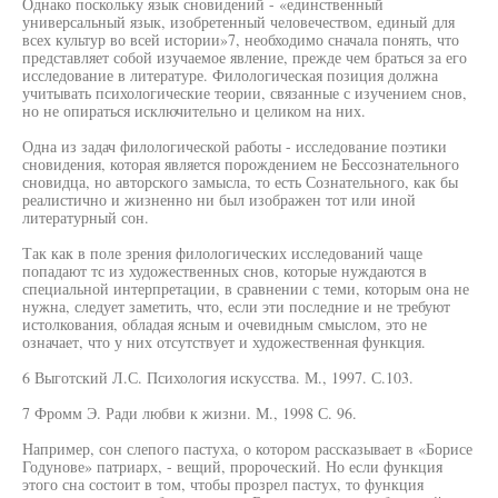
Однако поскольку язык сновидений - «единственный
универсальный язык, изобретенный человечеством, единый для
всех культур во всей истории»7, необходимо сначала понять, что
представляет собой изучаемое явление, прежде чем браться за его
исследование в литературе. Филологическая позиция должна
учитывать психологические теории, связанные с изучением снов,
но не опираться исключительно и целиком на них.
Одна из задач филологической работы - исследование поэтики
сновидения, которая является порождением не Бессознательного
сновидца, но авторского замысла, то есть Сознательного, как бы
реалистично и жизненно ни был изображен тот или иной
литературный сон.
Так как в поле зрения филологических исследований чаще
попадают тс из художественных снов, которые нуждаются в
специальной интерпретации, в сравнении с теми, которым она не
нужна, следует заметить, что, если эти последние и не требуют
истолкования, обладая ясным и очевидным смыслом, это не
означает, что у них отсутствует и художественная функция.
6 Выготский Л.С. Психология искусства. М., 1997. С.103.
7 Фромм Э. Ради любви к жизни. М., 1998 С. 96.
Например, сон слепого пастуха, о котором рассказывает в «Борисе
Годунове» патриарх, - вещий, пророческий. Но если функция
этого сна состоит в том, чтобы прозрел пастух, то функция