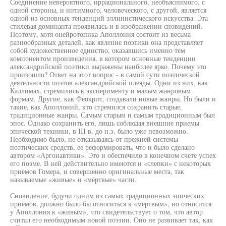
Соединение невероятного, иррационального, необъяснимого, с
одной стороны, и интимного, человеческого, с другой, является
одной из основных тенденций эллинистического искусства. Эта
стилевая доминанта проявилась и в изображении сновидений.
Поэтому, хотя онейротопика Аполлония состоит из весьма
разнообразных деталей, как явление поэтики она представляет
собой художественное единство, оказавшись именно тем
компонентом произведения, в котором основные тенденции
александрийской поэтики выражены наиболее ярко. Почему это
произошло? Ответ на этот вопрос - в самой сути поэтической
деятельности поэтов александрийской плеяды. Одни из них, как
Каллимах, стремились к эксперименту и малым жанровым
формам. Другие, как Феокрит, создавали новые жанры. Но были и
такие, как Аполлоний, кто стремился сохранить старые,
традиционные жанры. Самым старым и самым традиционным был
эпос. Однако сохранить его, лишь соблюдая внешние приемы
эпической техники, в III в. до н.э. было уже невозможно.
Необходимо было, не отказываясь от прежней системы
поэтических средств, ее реформировать, что и было сделано
автором «Аргонавтики». Это и обеспечило в конечном счете успех
его поэме. В ней действительно имеются и «слепки» с некоторых
приёмов Гомера, и совершенно оригинальные места, так
называемые «живые» и «мёртвые» части.
Сновидение, будучи одним из самых традиционных эпических
приёмов, должно было бы относиться к «мёртвым», но относится
у Аполлония к «живым», что свидетельствует о том, что автор
считал его необходимым новой поэзии. Оно не развивает так, как