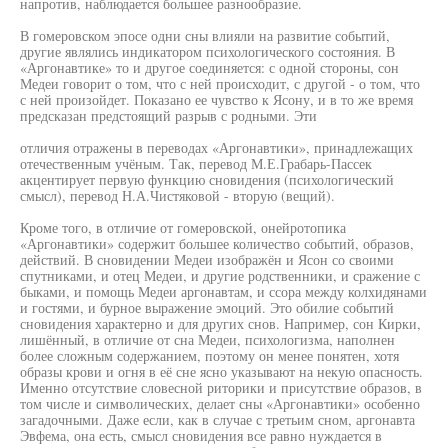
напротив, наблюдается большее разнообразие.
В гомеровском эпосе одни сны влияли на развитие событий,
другие являлись индикатором психологического состояния. В
«Аргонавтике» то и другое соединяется: с одной стороны, сон
Медеи говорит о том, что с ней происходит, с другой - о том, что
с ней произойдет. Показано ее чувство к Ясону, и в то же время
предсказан предстоящий разрыв с родными. Эти
отличия отражены в переводах «Аргонавтики», принадлежащих
отечественным учёным. Так, перевод М.Е.Грабарь-Пассек
акцентирует первую функцию сновидения (психологический
смысл), перевод Н.А.Чистяковой - вторую (вещий).
Кроме того, в отличие от гомеровской, онейротопика
«Аргонавтики» содержит большее количество событий, образов,
действий. В сновидении Медеи изображён и Ясон со своими
спутниками, и отец Медеи, и другие родственники, и сражение с
быками, и помощь Медеи аргонавтам, и ссора между колхидянами
и гостями, и бурное выражение эмоций. Это обилие событий
сновидения характерно и для других снов. Например, сон Кирки,
лишённый, в отличие от сна Медеи, психологизма, наполнен
более сложным содержанием, поэтому он менее понятен, хотя
образы крови и огня в её сне ясно указывают на некую опасность.
Именно отсутствие словесной риторики и присутствие образов, в
том числе и символических, делает сны «Аргонавтики» особенно
загадочными. Даже если, как в случае с третьим сном, аргонавта
Эвфема, она есть, смысл сновидения все равно нуждается в