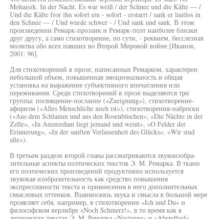
Mohaiszk. In der Nacht. Es war weiß / der Schnee und die Kälte — /
Und die Kälte fror ihn sofort ein - sofort - erstarrt / sank er lautlos in
den Schnee — / Und wurde schwer - / Und sank und sank. В этом
произведении Ремарк-прозаик и Ремарк-поэт наиболее близки
друг другу, а само стихотворение, по сути, - реквием, бесслезная
молитва обо всех павших во Второй Мировой войне [Иванов,
2001: 96].
Для стихотворений в прозе, написанных Ремарком, характерен
небольшой объем, повышенная эмоциональность и общая
установка на выражение субъективного впечатления или
переживания. Среди стихотворений в прозе выделяются три
группы: посвящение-послание («Zueignung»), стихотворение-
афоризм («Alles Menschliche noch ist»), стихотворения-наброски
(«Aus dem Schlamm und aus den Rosenbüschen», «Die Nächte in der
Zelle», «In Amsterdam liegt jemand und weint», «O Felder der
Erinnerung», «In der sanften Verlassenheit des Glücks», «Wir sind
alle»).
В третьем разделе второй главы рассматриваются звукоизобра-
зительные аспекты поэтических текстов Э. М. Ремарка. В ткани
его поэтических произведений продуктивно используется
звуковая изобразительность как средство повышения
экспрессивности текста и привнесения в него дополнительных
смысловых оттенков. Взаимосвязь звука и смысла в большой мере
проявляет себя, например, в стихотворении «Ich und Du» и
философском верлибре «Noch Schmerz!», в то время как в
лирических текстах Э. М. Ремарка «Nocturne» и «Abendlied»