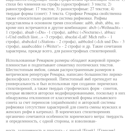
стихи без членения на строфы (однострофные): 3 текста; 2)
равнострофные: 17 текстов; 3) разнострофные: 27 текстов; 4)
твердые формы (сонет): 3 текста. Строфике Ремарка свойственна
также относительно развитая система рифмовки. Рифмы
представлены в основном тремя способами: aabb, abab, abba, но
кроме них встречаются и другие комбинации: abcb («Weihnacht» -
1 строфа), abaab («Du» -1 строфа), aabbcc («Nocturne»), abbacc
(«Und endlich lässt...» -3 строфа), abacda(«Laß! Mich ruft» - 1
строфа), ababcdcd («Station» - 2 строфа), aabbcded («Ich und Du» - 3
строфа), aaaabccddee («Weiter!» - 2 строфа) и др. Такие сочетания
характерны, прежде всего, для разнострофных стихотворений.
Использованные Ремарком размеры обладают жанровой прикре-
пленностью и подпитывают семантику поэтических текстов.
Шестистопным ямбом, самым распространенным размером в
метрическом репертуаре Ремарка, написано большинство лирико-
философских стихотворений. Пятистопный ямб претендует на
универсальность и был использован при создании лирических
стихотворений, а также твердых строфических форм - сонетов,
которые являются авторски модифицированными, поскольку в них
обнаружены отклонения от классической формы итальянского
сонета за счет переносов (enjambements) и авторской системы
рифмовки (отсутствие характерной для сонета смены мужских и
женских рифм в катренах). В хореических стихотворениях
органично сочетаются особенности хореического метра: твердость
и определенность, с одной стороны, и взволнован-
ность, задушевность и простота - с другой [Frank], [Гумилев].