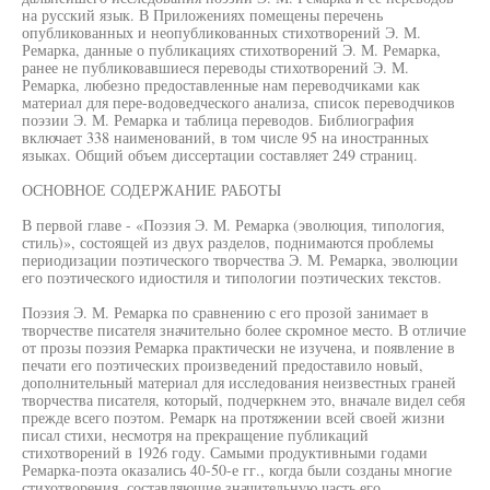
на русский язык. В Приложениях помещены перечень
опубликованных и неопубликованных стихотворений Э. М.
Ремарка, данные о публикациях стихотворений Э. М. Ремарка,
ранее не публиковавшиеся переводы стихотворений Э. М.
Ремарка, любезно предоставленные нам переводчиками как
материал для пере-водоведческого анализа, список переводчиков
поэзии Э. М. Ремарка и таблица переводов. Библиография
включает 338 наименований, в том числе 95 на иностранных
языках. Общий объем диссертации составляет 249 страниц.
ОСНОВНОЕ СОДЕРЖАНИЕ РАБОТЫ
В первой главе - «Поэзия Э. М. Ремарка (эволюция, типология,
стиль)», состоящей из двух разделов, поднимаются проблемы
периодизации поэтического творчества Э. М. Ремарка, эволюции
его поэтического идиостиля и типологии поэтических текстов.
Поэзия Э. М. Ремарка по сравнению с его прозой занимает в
творчестве писателя значительно более скромное место. В отличие
от прозы поэзия Ремарка практически не изучена, и появление в
печати его поэтических произведений предоставило новый,
дополнительный материал для исследования неизвестных граней
творчества писателя, который, подчеркнем это, вначале видел себя
прежде всего поэтом. Ремарк на протяжении всей своей жизни
писал стихи, несмотря на прекращение публикаций
стихотворений в 1926 году. Самыми продуктивными годами
Ремарка-поэта оказались 40-50-е гг., когда были созданы многие
стихотворения, составляющие значительную часть его