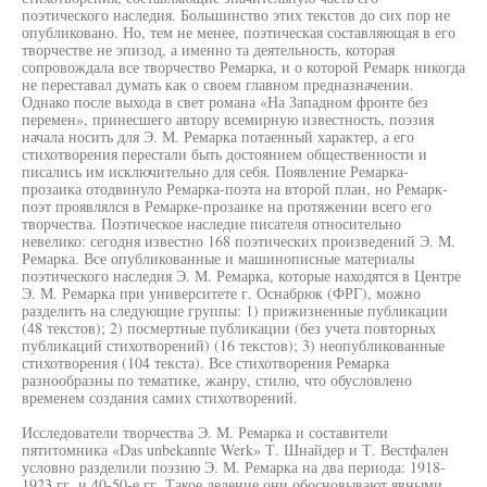
поэтического наследия. Большинство этих текстов до сих пор не
опубликовано. Но, тем не менее, поэтическая составляющая в его
творчестве не эпизод, а именно та деятельность, которая
сопровождала все творчество Ремарка, и о которой Ремарк никогда
не переставал думать как о своем главном предназначении.
Однако после выхода в свет романа «На Западном фронте без
перемен», принесшего автору всемирную известность, поэзия
начала носить для Э. М. Ремарка потаенный характер, а его
стихотворения перестали быть достоянием общественности и
писались им исключительно для себя. Появление Ремарка-
прозаика отодвинуло Ремарка-поэта на второй план, но Ремарк-
поэт проявлялся в Ремарке-прозаике на протяжении всего его
творчества. Поэтическое наследие писателя относительно
невелико: сегодня известно 168 поэтических произведений Э. М.
Ремарка. Все опубликованные и машинописные материалы
поэтического наследия Э. М. Ремарка, которые находятся в Центре
Э. М. Ремарка при университете г. Оснабрюк (ФРГ), можно
разделить на следующие группы: 1) прижизненные публикации
(48 текстов); 2) посмертные публикации (без учета повторных
публикаций стихотворений) (16 текстов); 3) неопубликованные
стихотворения (104 текста). Все стихотворения Ремарка
разнообразны по тематике, жанру, стилю, что обусловлено
временем создания самих стихотворений.
Исследователи творчества Э. М. Ремарка и составители
пятитомника «Das unbekannte Werk» Т. Шнайдер и Т. Вестфален
условно разделили поэзию Э. М. Ремарка на два периода: 1918-
1923 гг. и 40-50-е гг. Такое деление они обосновывают явными