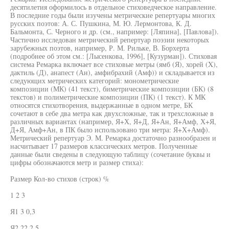
десятилетия оформилось в отдельное стиховедческое направление.
В последние годы были изучены метрические репертуары многих
русских поэтов: А. С. Пушкина, М. Ю. Лермонтова, К. Д.
Бальмонта, С. Черного и др. (см., например: [Ляпина], [Павлова]).
Частично исследован метрический репертуар поэзии некоторых
зарубежных поэтов, например, Р. М. Рильке, В. Борхерта
(подробнее об этом см.: [Лысенкова, 1996], [Кузурман]). Стиховая
система Ремарка включает все стиховые метры (ямб (Я), хорей (X),
дактиль (Д), анапест (Ан), амфибрахий (Амф)) и складывается из
следующих метрических категорий: монометрические
композиции (МК) (41 текст), биметрические композиции (БК) (8
текстов) и полиметрические композиции (ПК) (1 текст). К МК
относятся стихотворения, выдержанные в одном метре, БК
сочетают в себе два метра как двухсложные, так и трехсложные в
различных вариантах (например, Я+Х, Я+Д, Я+Ан, Я+Амф, Х+Я,
Д+Я, Амф+Ан, в ПК было использовано три метра: Я+Х+Амф).
Метрический репертуар Э. М. Ремарка достаточно разнообразен и
насчитывает 17 размеров классических метров. Полученные
данные были сведены в следующую таблицу (сочетание буквы и
цифры обозначаются метр и размер стиха):
Размер Кол-во стихов (строк) %
1 2 3
Я1 3 0,3
Я2 22 2,5