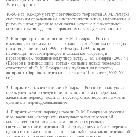
30-е гг.; третий -
40-50-е гг. Каждому этапу поэтического творчества Э. М. Ремарка
свойственны определенные лингвостилистические, метрические и
ритмико-интонационные доминанты, которые в значительной
мере должны определять направления переводческих поисков.
2. В истории рецепции поэзии Э. М. Ремарка в России
выделяются три фазы: первая - выход в свет сборника переводов
стихотворений поэта (1999 г.) (Ремарк, 1999); вторая -
публикации новых переводов в альманахе «Перевод и
переводчики», посвященному творчеству Э. М. Ремарка (2001 г.)
(Перевод и переводчики); третья - создание новых переводов
стихотворений Э. М. Ремарка и их публикация в газетах,
авторских сборниках переводов, а также в Интернете (2002-2011
гг.).
3. В практике освоения поэзии Ремарка в России используются
преимущественно следующие типы поэтического перевода:
адекватный перевод, вольный перевод, стихотворение на мотив
оригинала, перевод-девальвация.
4. В практикологии перевода поэзии Э. М. Ремарка на русский
язык важными категориями выступают закон переводной
множественности, под которым понимается реальное
сосуществование в переводной литературе двух и более переводов
одного и того же оригинала, и связанный с ним закон переводной
дисперсии, определяющий меру отклонения перевода от