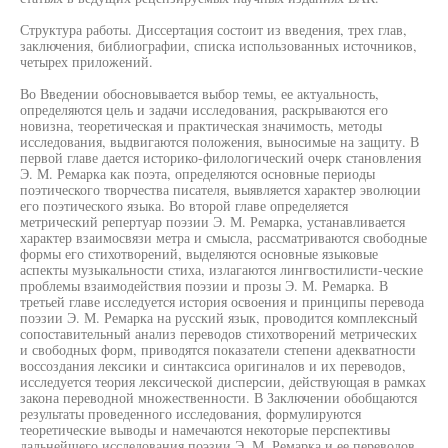
Структура работы. Диссертация состоит из введения, трех глав,
заключения, библиографии, списка использованных источников,
четырех приложений.
Во Введении обосновывается выбор темы, ее актуальность,
определяются цель и задачи исследования, раскрываются его
новизна, теоретическая и практическая значимость, методы
исследования, выдвигаются положения, выносимые на защиту. В
первой главе дается историко-филологический очерк становления
Э. М. Ремарка как поэта, определяются основные периоды
поэтического творчества писателя, выявляется характер эволюции
его поэтического языка. Во второй главе определяется
метрический репертуар поэзии Э. М. Ремарка, устанавливается
характер взаимосвязи метра и смысла, рассматриваются свободные
формы его стихотворений, выделяются основные языковые
аспекты музыкальности стиха, излагаются лингвостилисти-ческие
проблемы взаимодействия поэзии и прозы Э. М. Ремарка. В
третьей главе исследуется история освоения и принципы перевода
поэзии Э. М. Ремарка на русский язык, проводится комплексный
сопоставительный анализ переводов стихотворений метрических
и свободных форм, приводятся показатели степени адекватности
воссоздания лексики и синтаксиса оригиналов и их переводов,
исследуется теория лексической дисперсии, действующая в рамках
закона переводной множественности. В Заключении обобщаются
результаты проведенного исследования, формулируются
теоретические выводы и намечаются некоторые перспективы
дальнейшего исследования поэзии Э. М. Ремарка и ее переводов