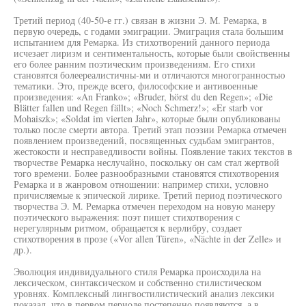
Третий период (40-50-е гг.) связан в жизни Э. М. Ремарка, в
первую очередь, с годами эмиграции. Эмиграция стала большим
испытанием для Ремарка. Из стихотворений данного периода
исчезает лиризм и сентиментальность, которые были свойственны
его более ранним поэтическим произведениям. Его стихи
становятся болеереалистичны-ми и отличаются многогранностью
тематики. Это, прежде всего, философские и антивоенные
произведения: «An Franko»; «Bruder, hörst du den Regen»; «Die
Blätter fallen und Regen fällt»; «Noch Schmerz!»; «Er starb vor
Mohaiszk»; «Soldat im vierten Jahr», которые были опубликованы
только после смерти автора. Третий этап поэзии Ремарка отмечен
появлением произведений, посвященных судьбам эмигрантов,
жестокости и несправедливости войны. Появление таких текстов в
творчестве Ремарка неслучайно, поскольку он сам стал жертвой
того времени. Более разнообразными становятся стихотворения
Ремарка и в жанровом отношении: например стихи, условно
причисляемые к эпической лирике. Третий период поэтического
творчества Э. М. Ремарка отмечен переходом на новую манеру
поэтического выражения: поэт пишет стихотворения с
нерегулярным ритмом, обращается к верлибру, создает
стихотворения в прозе («Vor allen Türen», «Nächte in der Zelle» и
др.).
Эволюция индивидуального стиля Ремарка происходила на
лексическом, синтаксическом и собственно стилистическом
уровнях. Комплексный лингвостилистический анализ лексики
показал, что в первом периоде постепенно появляются, а в