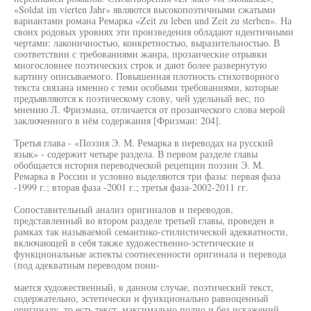
«Soldat im vierten Jahr» являются высокопоэтичными сжатыми
вариантами романа Ремарка «Zeit zu leben und Zeit zu sterben». На
своих родовых уровнях эти произведения обладают идентичными
чертами: лаконичностью, конкретностью, выразительностью. В
соответствии с требованиями жанра, прозаические отрывки
многословнее поэтических строк и дают более развернутую
картину описываемого. Повышенная плотность стихотворного
текста связана именно с теми особыми требованиями, которые
предъявляются к поэтическому слову, чей удельный вес, по
мнению Л. Фризмана, отличается от прозаического слова мерой
заключенного в нём содержания [Фризман: 204].
Третья глава - «Поэзия Э. М. Ремарка в переводах на русский
язык» - содержит четыре раздела. В первом разделе главы
обобщается история переводческой рецепции поэзии Э. М.
Ремарка в России и условно выделяются три фазы: первая фаза
-1999 г.; вторая фаза -2001 г.; третья фаза-2002-2011 гг.
Сопоставительный анализ оригиналов и переводов,
представленный во втором разделе третьей главы, проведен в
рамках так называемой семантико-стилистической адекватности,
включающей в себя также художественно-эстетические и
функциональные аспекты соотнесенности оригинала и перевода
(под адекватным переводом пони-
мается художественный, в данном случае, поэтический текст,
содержательно, эстетически и функционально равноценный
оригиналу, то есть текст, максимально полно и без искажений