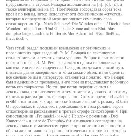
представлены в строках Ремарка ассонансами на [и], [о], [i:], а
также аллитерацией на [f). Поэтически воссоздавая образ тока
крови по венам, автор использует эти фонетические «сгустки»,
которые в определенной мере дополняют семантику слов
стихотворения. Ср.: Noch Schmerz! Die Wunden offen - / Doch offene
Wunden - offene Tore /Und Glanz der Sonne aufdem Blut, /das
dumpfso lange durch die Finsternis /der Adern lief- /Nun fließt es, -
fließt noch -.
Четвертый раздел посвящен взаимосвязи поэтических и
прозаических произведений Э. М. Ремарка на лексическом,
стилистическом и тематическом уровнях. Вопрос о взаимосвязи
поэзии и прозы Э. М. Ремарка является одним из ключевых в
контексте всего его творчества. Сегодня, когда жизненный путь
писателя давно завершился, и когда можно объективно оценить
все сделанное им в литературе, становится понятно, что Ремарк
был выдающимся прозаиком, а его поэзия представляет побочную
ветвь его творчества. Но эти две ветви перекликаются на
лексическом, стилистическом и тематическом уровнях, и поэтому
их нельзя рассматривать изолированно. Стихотворение «Lavalette
erzählt» написано как иронический комментарий к роману «Garn».
О персонажах и событиях, происходящих в этом романе, герой
стихотворения рассказывает в третьей строфе стихотворения. При
сопоставлении «Freimädel» и «Alte Hetäre» с романами «Drei
Kameraden» и «Arc de Tromphe» бьии выявлены совпадения на
лексическом и тематическом уровне при описании внешности и
образа жизни главных героинь поэтических текстов и некоторых
персонажей романов. Стихотворения «Er starb vor Mohaiszk»,