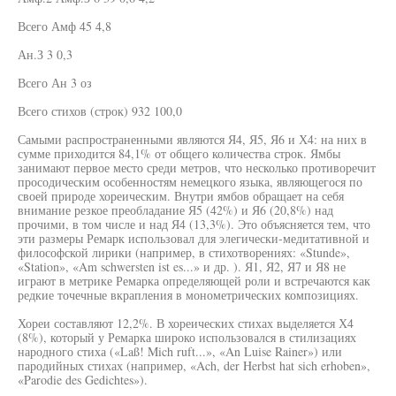
Всего Амф 45 4,8
Ан.З 3 0,3
Всего Ан 3 оз
Всего стихов (строк) 932 100,0
Самыми распространенными являются Я4, Я5, Я6 и Х4: на них в
сумме приходится 84,1% от общего количества строк. Ямбы
занимают первое место среди метров, что несколько противоречит
просодическим особенностям немецкого языка, являющегося по
своей природе хореическим. Внутри ямбов обращает на себя
внимание резкое преобладание Я5 (42%) и Я6 (20,8%) над
прочими, в том числе и над Я4 (13,3%). Это объясняется тем, что
эти размеры Ремарк использовал для элегически-медитативной и
философской лирики (например, в стихотворениях: «Stunde»,
«Station», «Am schwersten ist es...» и др. ). Я1, Я2, Я7 и Я8 не
играют в метрике Ремарка определяющей роли и встречаются как
редкие точечные вкрапления в монометрических композициях.
Хореи составляют 12,2%. В хореических стихах выделяется Х4
(8%), который у Ремарка широко использовался в стилизациях
народного стиха («Laß! Mich ruft...», «An Luise Rainer») или
пародийных стихах (например, «Ach, der Herbst hat sich erhoben»,
«Parodie des Gedichtes»).