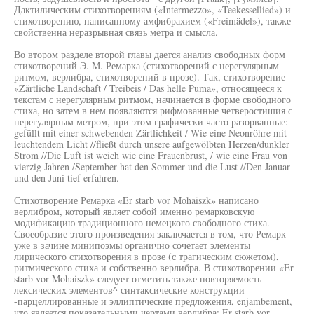
Дактилическим стихотворениям («Intermezzo», «Teekessellied») и
стихотворению, написанному амфибрахием («Freimädel»), также
свойственна неразрывная связь метра и смысла.
Во втором разделе второй главы дается анализ свободных форм
стихотворений Э. М. Ремарка (стихотворений с нерегулярным
ритмом, верлибра, стихотворений в прозе). Так, стихотворение
«Zärtliche Landschaft / Treibeis / Das helle Puma», относящееся к
текстам с нерегулярным ритмом, начинается в форме свободного
стиха, но затем в нем появляются рифмованные четверостишия с
нерегулярным метром, при этом графически часто разорванные:
gefüllt mit einer schwebenden Zärtlichkeit / Wie eine Neonröhre mit
leuchtendem Licht //fließt durch unsere aufgewölbten Herzen/dunkler
Strom //Die Luft ist weich wie eine Frauenbrust, / wie eine Frau von
vierzig Jahren /September hat den Sommer und die Lust //Den Januar
und den Juni tief erfahren.
Стихотворение Ремарка «Er starb vor Mohaiszk» написано
верлибром, который являет собой именно ремарковскую
модификацию традиционного немецкого свободного стиха.
Своеобразие этого произведения заключается в том, что Ремарк
уже в зачине минипоэмы органично сочетает элементы
лирического стихотворения в прозе (с трагическим сюжетом),
ритмического стиха и собственно верлибра. В стихотворении «Er
starb vor Mohaiszk» следует отметить также повторяемость
лексических элементов^ синтаксические конструкции
-парцеллированные и эллиптические предложения, enjambement,
что является показательными чертами верлибра: Er starb vor