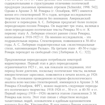
содержательными и структурными отличиями поэтической
продукции указанных временных отрезков [Schneider, 1998: 542].
Однако в Архиве Э. М. Ремарка (г. Оснабрюк, ФРГ) имеются
копии его стихотворений 30-х годов, которые исследователи
творчества писателя оставили без внимания. Американский
филолог и переводчик А. С. Либерман предлагает более полную
периодизацию поэзии Ремарка. Он выделяет три этапа, включая в
свою периодизацию поэтические тексты Ремарка 30-х гг. К
первому этапу А. Либерман относит ранние стихи Ремарка,
написанные в 1918-1923 гг. По мнению исследователя, - это
подражательная лирика. Стихотворения, появившиеся в 30-40-е
годы, А. С. Либерман охарактеризовал как «экзистенциальные
стихи, напоминающие Рильке». На третьем этапе - 40-50-е годы -
Ремарк переходит на свободный стих [Либерман А. С.: 322].
Предложенные периодизации потребовали некоторой
корректировки. Первый этап в двух периодизациях
ограничивается 1923 г., но, как показали исследования, этот
период более длителен, поскольку поэтические тексты, включая
юмористические зарисовки, появляются в печати вплоть до 1926
года. На основании проведенною историко-филологического
анализа всею массива стихотворений, имеющихся в Архиве Э. М.
Ремарка (Оснабрюк, ФРГ), можно выделить следующие периоды
его поэтического творчества: 1918-1926 гг., 30-е гг. и 40-50 -е гг.
Первый период (1918—1926) является этапом становления Э. М.
Ремарка как поэта. Этот этап связан с обществом молодых
талантливых людей, основателем и идейным вдохновителем
которого был Фр. Хёрстемайер. В этот период Ремарк находился