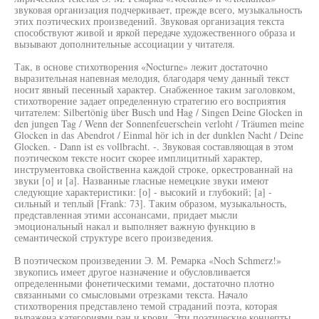
звуковая организация подчеркивает, прежде всего, музыкальность
этих поэтических произведений. Звуковая организация текста
способствуют живой и яркой передаче художественного образа и
вызывают дополнительные ассоциации у читателя.
Так, в основе стихотворения «Nocturne» лежит достаточно
выразительная напевная мелодия, благодаря чему данный текст
носит явный песенный характер. Снабженное таким заголовком,
стихотворение задает определенную стратегию его восприятия
читателем: Silbertönig über Busch und Hag / Singen Deine Glocken in
den jungen Tag / Wenn der Sonnenfeuerschein verloht / Träumen meine
Glocken in das Abendrot / Einmal hör ich in der dunklen Nacht / Deine
Glocken. - Dann ist es vollbracht. -. Звуковая составляющая в этом
поэтическом тексте носит скорее имплицитный характер,
инструментовка свойственна каждой строке, оркестрованнай на
звуки [о] и [а]. Названные гласные немецкие звуки имеют
следующие характеристики: [о] - высокий и глубокий; [а] -
сильный и теплый [Frank: 73]. Таким образом, музыкальность,
представленная этими ассонансами, придает мысли
эмоциональный накал и выполняет важную функцию в
семантической структуре всего произведения.
В поэтическом произведении Э. М. Ремарка «Noch Schmerz!»
звукопись имеет другое назначение и обусловливается
определенными фонетическими темами, достаточно плотно
связанными со смысловыми отрезками текста. Начало
стихотворения представлено темой страданий поэта, которая
выражена категориями ран и крови. Эти поэтические концепты