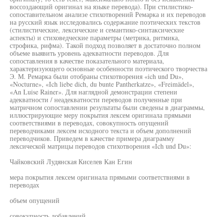
воссоздающий оригинал на языке перевода). При стилистико-
сопоставительном анализе стихотворений Ремарка и их переводов
на русский язык исследовались содержание поэтических текстов
(стилистические, лексические и семантико-синтаксические
аспекты) и стиховедческие параметры (метрика, ритмика,
строфика, рифма). Такой подход позволяет в достаточно полном
объеме выявить уровень адекватности переводов. Для
сопоставления в качестве показательного материала,
характеризующего основные особенности поэтического творчества
Э. М. Ремарка были отобраны стихотворения «ich und Du»,
«Nocturne», «Ich liebe dich, du bunte Pantherkatze», «Freimädel»,
«An Luise Rainer». Для наглядной демонстрации степени
адекватности / неадекватности переводов полученные при
матричном сопоставлении результаты были сведены в диаграммы,
иллюстрирующие меру покрытия лексем оригинала прямыми
соответствиями в переводах, совокупность опущений
переводчиками лексем исходного текста и объем дополнений
переводчиков. Приведем в качестве примера диаграмму
лексической матрицы переводов стихотворения «Ich und Du»:
Чайковский Лудянская Киселев Кан Егин
мера покрытия лексем оригинала прямыми соответствиями в
переводах
объем опущений
совокупность добавлений