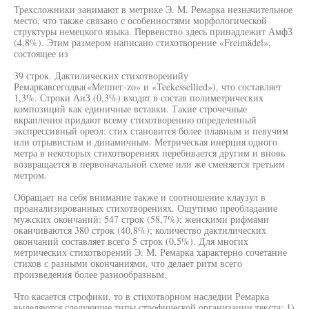
Трехсложники занимают в метрике Э. M. Ремарка незначительное
место, что также связано с особенностями морфологической
структуры немецкого языка. Первенство здесь принадлежит АмфЗ
(4,8%). Этим размером написано стихотворение «Freimädel»,
состоящее из
39 строк. Дактилических стихотворенийу
Ремаркавсегодва(«Меппег-zo» и «Teekessellied»), что составляет
1,3%. Строки АнЗ (0,3%) входят в состав полиметрических
композиций как единичные вставки. Такие строчечные
вкрапления придают всему стихотворению определенный
экспрессивный ореол: стих становится более плавным и певучим
или отрывистым и динамичным. Метрическая инерция одного
метра в некоторых стихотворениях перебивается другим и вновь
возвращается в первоначальной схеме или же сменяется третьим
метром.
Обращает на себя внимание также и соотношение клаузул в
проанализированных стихотворениях. Ощутимо преобладание
мужских окончаний: 547 строк (58,7%); женскими рифмами
оканчиваются 380 строк (40,8%); количество дактилических
окончаний составляет всего 5 строк (0,5%). Для многих
метрических стихотворений Э. М. Ремарка характерно сочетание
стихов с разными окончаниями, что делает ритм всего
произведения более разнообразным.
Что касается строфики, то в стихотворном наследии Ремарка
выделяются следующие типы строфической организации текста: 1)