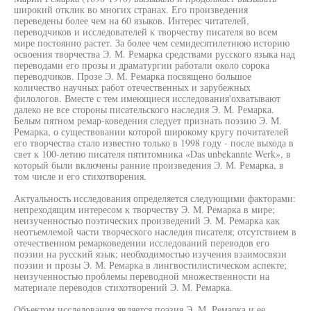
широкий отклик во многих странах. Его произведения
переведены более чем на 60 языков. Интерес читателей,
переводчиков и исследователей к творчеству писателя во всем
мире постоянно растет. За более чем семидесятилетнюю историю
освоения творчества Э. М. Ремарка средствами русского языка над
переводами его прозы и драматургии работали около сорока
переводчиков. Прозе Э. М. Ремарка посвящено большое
количество научных работ отечественных и зарубежных
филологов. Вместе с тем имеющиеся исследования'охватывают
далеко не все стороны писательского наследия Э. М. Ремарка.
Белым пятном ремар-коведения следует признать поэзию Э. М.
Ремарка, о существовании которой широкому кругу почитателей
его творчества стало известно только в 1998 году - после выхода в
свет к 100-летию писателя пятитомника «Das unbekannte Werk», в
который были включены ранние произведения Э. М. Ремарка, в
том числе и его стихотворения.
Актуальность исследования определяется следующими факторами:
непреходящим интересом к творчеству Э. М. Ремарка в мире;
неизученностью поэтических произведений Э. М. Ремарка как
неотъемлемой части творческого наследия писателя; отсутствием в
отечественном ремарковедении исследований переводов его
поэзии на русский язык; необходимостью изучения взаимосвязи
поэзии и прозы Э. М. Ремарка в лингвостилистическом аспекте;
неизученностью проблемы переводной множественности на
материале переводов стихотворений Э. М. Ремарка.
Объектом исследования является поэзия Э. М. Ремарка и ее