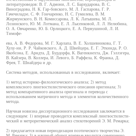
литературоведов: В. Г. Адмони, Л. С. Бархударова, В. С.
Виноградова, Н. К. Гар-бовского, М. Л. Гаспарова, Г. Р.
Гачечиладзе, С. Ф. Гончаренко, Н. С. Гумилева, В. М.
Жирмунского, В. Н. Комиссарова, Л. К. Латышева, М. Л.
Лозинского, Ю. М. Лотмана, Е. Л. Лысенковой, Л. Л. Нелюбина,
О. А. Овчаренко, Ю. Б. Орлицкого, Е. А. Первушиной, Л. И.
Тимофе-
ева, А. В. Федорова, М. Г. Харлапа, В. Е. Холшевникова, Г. Т.
Хуху-ни, Р. Р. Чайковского, А. Д. Швейцера, Е. Г. Эткинда, Р. О.
Якобсона, Е. Арндта, Д. Бурдорфа, К. Вагенкнехта, Дж. Гэллэгера,
В. Кайзера, В. Коллера, И. Левого, Б. Раффела, К. Франка, Д.
Фрея, Т. Шнайдера и др.
Система методов, использованных в исследовании, включает:
1) метод историко-филологического анализа; 2) метод
комплексного лингвостилистического описания оригинала; 3)
метод компаративного анализа оригинала и перевода с
использованием матричного метода и элементов количественного
метода.
Научная новизна диссертационного исследования заключается в
следующем: 1) впервые проводится комплексный лингвостилисти-
ческий и метроритмический анализ стихотворений Э. М. Ремарка;
2) предлагается новая периодизация поэтического творчества Э.
М. Ремарка; 3) в научный оборот впервые вводится совершенно