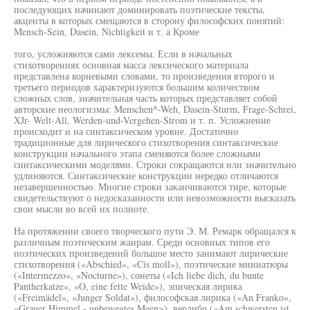
последующих начинают доминировать поэтические тексты,
акценты в которых смещаются в сторону философских понятий:
Mensch-Sein, Dasein, Nichtigkeit и т. а Кроме
того, усложняются сами лексемы. Если в начальных
стихотворениях основная масса лексического материала
представлена корневыми словами, то произведения второго и
третьего периодов характеризуются большим количеством
сложных слов, значительная часть которых представляет собой
авторские неологизмы: Menschen^-Weh, Dasein-Sturm, Frage-Schrei,
XJr- Welt-All, Werden-und-Vergehen-Strom и т. п. Усложнение
происходит и на синтаксическом уровне. Достаточно
традиционные для лирического стихотворения синтаксические
конструкции начального этапа сменяются более сложными
синтаксическими моделями. Строки сокращаются или значительно
удлиняются. Синтаксические конструкции нередко отличаются
незавершенностью. Многие строки заканчиваются тире, которые
свидетельствуют о недосказанности или невозможности высказать
свои мысли во всей их полноте.
На протяжении своего творческого пути Э. М. Ремарк обращался к
различным поэтическим жанрам. Среди основных типов его
поэтических произведений большое место занимают лирические
стихотворения («Abschied», «Cis moll»), поэтические миниатюры
(«Intermezzo», «Nocturne»), сонеты («Ich liebe dich, du bunte
Pantherkatze», «O, eine fette Weide»), эпическая лирика
(«Freimädel», «Junger Soldat»), философская лирика («An Franko»,
«Grauer Himmel - unbewegtes Meen>), верлибр («Am schwersten ist