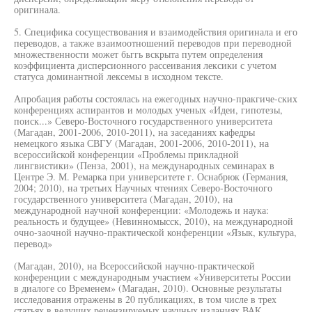
оригинала.
5. Специфика сосуществования и взаимодействия оригинала и его
переводов, а также взаимоотношений переводов при переводной
множественности может бьггь вскрыта путем определения
коэффициента дисперсионного рассеивания лексики с учетом
статуса доминантной лексемы в исходном тексте.
Апробация работы состоялась на ежегодных научно-пракгиче-ских
конференциях аспирантов и молодых ученых «Идеи, гипотезы,
поиск...» Северо-Восточного государственного университета
(Магадан, 2001-2006, 2010-2011), на заседаниях кафедры
немецкого языка СВГУ (Магадан, 2001-2006, 2010-2011), на
всероссийской конференции «Проблемы прикладной
лингвистики» (Пенза, 2001), на международных семинарах в
Центре Э. М. Ремарка при университете г. Оснабрюк (Германия,
2004; 2010), на третьих Научных чтениях Северо-Восточного
государственного университета (Магадан, 2010), на
международной научной конференции: «Молодежь и наука:
реальность и будущее» (Невинномысск, 2010), на международной
очно-заочной научно-практической конференции «Язык, культура,
перевод»
(Магадан, 2010), на Всероссийской научно-практической
конференции с международным участием «Университеты России
в диалоге со Временем» (Магадан, 2010). Основные результаты
исследования отражены в 20 публикациях, в том числе в трех
статьях в ведущих рецензируемых научных изданиях ВАК.