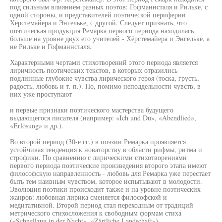
под сильным влиянием разных поэтов: Гофманнсталя и Рильке, с
одной стороны, и представителей поэтической периферии
Хёрстемайера и Энгельке, с другой. Следует признать, что
поэтическая продукция Ремарка первого периода находилась
больше на уровне двух его учителей - Хёрстемайера и Энгельке, а
не Рильке и Гофманнсталя.
Характерными чертами стихотворений этого периода является
лиричность поэтических текстов, в которых отразились
подлинные глубокие чувства лирического героя (тоска, грусть,
радость, любовь и т. п.). Но, помимо неподдельности чувств, в
них уже проступают
и первые признаки поэтического мастерства будущего
выдающегося писателя (например: «Ich und Du», «Abendlied»,
«Erlösung» и др.).
Во второй период (30-е гг.) в поэзии Ремарка проявляется
устойчивая тенденция к новаторству в области рифмы, ритма и
строфики. По сравнению с лирическими стихотворениями
первого периода поэтические произведения второго этапа имеют
философскую направленность - любовь для Ремарка уже перестает
быть тем наивным чувством, которое испытывают в молодости.
Эволюция поэтики происходит также и на уровне поэтических
жанров: любовная лирика сменяется философской и
медитативной. Второй период стал переходным от традиций
метрического стихосложения к свободным формам стиха
(«Schnellzug in der Nacht», «Zärtliche Landschaft»).