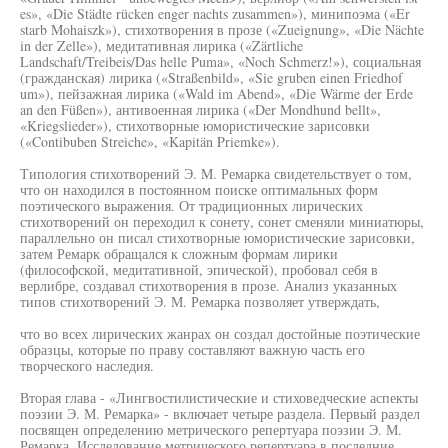
es», «Die Städte rücken enger nachts zusammen»), минипоэма («Er
starb Mohaiszk»), стихотворения в прозе («Zueignung», «Die Nächte
in der Zelle»), медитативная лирика («Zärtliche
Landschaft/Treibeis/Das helle Puma», «Noch Schmerz!»), социальная
(гражданская) лирика («Straßenbild», «Sie gruben einen Friedhof
um»), пейзажная лирика («Wald im Abend», «Die Wärme der Erde
an den Füßen»), антивоенная лирика («Der Mondhund bellt»,
«Kriegslieder»), стихотворные юмористические зарисовки
(«Contibuben Streiche», «Kapitän Priemke»).
Типология стихотворений Э. M. Ремарка свидетельствует о том,
что он находился в постоянном поиске оптимальных форм
поэтического выражения. От традиционных лирических
стихотворений он переходил к сонету, сонет сменяли миниатюры,
параллельно он писал стихотворные юмористические зарисовки,
затем Ремарк обращался к сложным формам лирики
(философской, медитативной, эпической), пробовал себя в
верлибре, создавал стихотворения в прозе. Анализ указанных
типов стихотворений Э. М. Ремарка позволяет утверждать,
что во всех лирических жанрах он создал достойные поэтические
образцы, которые по праву составляют важную часть его
творческого наследия.
Вторая глава - «Лингвостилистические и стиховедческие аспекты
поэзии Э. М. Ремарка» - включает четыре раздела. Первый раздел
посвящен определению метрического репертуара поэзии Э. М.
Ремарка. Исследование метрического репертуара в последние