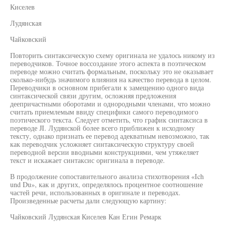
Киселев
Лудянская
Чайковский
Повторить синтаксическую схему оригинала не удалось никому из
переводчиков. Точное воссоздание этого аспекта в поэтическом
переводе можно считать формальным, поскольку это не оказывает
сколько-нибудь значимого влияния на качество перевода в целом.
Переводчики в основном прибегали к замещению одного вида
синтаксической связи другим, осложняя предложения
деепричастными оборотами и однородными членами, что можно
считать приемлемым ввиду специфики самого переводимого
поэтического текста. Следует отметить, что график синтаксиса в
переводе JI. Лудянской более всего приближен к исходному
тексту, однако признать ее перевод адекватным невозможно, так
как переводчик усложняет синтаксическую структуру своей
переводной версии вводными конструкциями, чем утяжеляет
текст и искажает синтаксис оригинала в переводе.
В продолжение сопоставительного анализа стихотворения «Ich
und Du», как и других, определялось процентное соотношение
частей речи, использованных в оригинале и переводах.
Произведенные расчеты дали следующую картину:
Чайковский Лудянская Киселев Кан Егин Ремарк