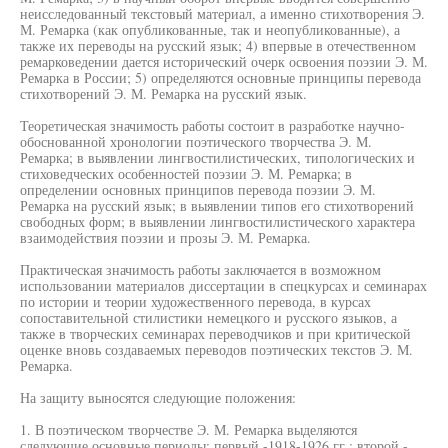
неисследованный текстовый материал, а именно стихотворения Э.
М. Ремарка (как опубликованные, так и неопубликованные), а
также их переводы на русский язык; 4) впервые в отечественном
ремарковедении дается исторический очерк освоения поэзии Э. М.
Ремарка в России; 5) определяются основные принципы перевода
стихотворений Э. М. Ремарка на русский язык.
Теоретическая значимость работы состоит в разработке научно-
обоснованной хронологии поэтического творчества Э. М.
Ремарка; в выявлении лингвостилистических, типологических и
стиховедческих особенностей поэзии Э. М. Ремарка; в
определении основных принципов перевода поэзии Э. М.
Ремарка на русский язык; в выявлении типов его стихотворений
свободных форм; в выявлении лингвостилистического характера
взаимодействия поэзии и прозы Э. М. Ремарка.
Практическая значимость работы заключается в возможном
использовании материалов диссертации в спецкурсах и семинарах
по истории и теории художественного перевода, в курсах
сопоставительной стилистики немецкого и русского языков, а
также в творческих семинарах переводчиков и при критической
оценке вновь создаваемых переводов поэтических текстов Э. М.
Ремарка.
На защиту выносятся следующие положения:
1. В поэтическом творчестве Э. М. Ремарка выделяются
следующие основные периоды: первый -1918-1926 гг.; второй -