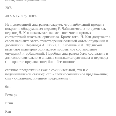
20%
40% 60% 80% 100%
Из приведенной диаграммы следует, что наибольший процент
покрытия обнаруживает перевод Р. Чайковского, в то время как
перевод Н. Кан показывает наименьшее число прямых
соответствий лексемам оригинала. Кроме того, Н. Кан допускает в
своем варианте этого стихотворения большой объем опущений и
добавлений. Переводы А. Егина, Г. Киселева и Л. Лудянской
выявляют примерно одинаковое процентное соотношение
опущений и добавлений. Подобная диаграмма была составлена и
для сопоставительного анализа синтаксиса оригинала и перевода
(п - простое предложение; бсп - бессоюзное
сложное предложение (как с сочинительной, так и с
подчинительной связью); ссп - сложносочиненное предложение;
спп - сложноподчиненное предложение):
бсп
Рема рк
Егин
Кан