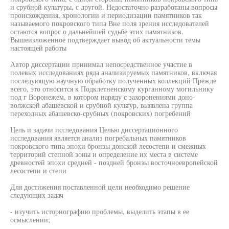
и срубной культуры, с другой. Недостаточно разработаны вопросы
происхождения, хронологии и периодизации памятников так
называемого покровского типа Вне поля зрения исследователей
остаются вопрос о дальнейшей судьбе этих памятников.
Вышеизложенное подтверждает вывод об актуальности темы
настоящей работы
Автор диссертации принимал непосредственное участие в
полевых исследованиях ряда анализируемых памятников, включая
последующую научную обработку полученных коллекций Прежде
всего, это относится к Подклетненскому курганному могильнику
под г Воронежем, в котором наряду с захоронениями доно-
волжской абашевской и срубной культур, выявлена группа
переходных абашевско-срубных (покровских) погребений
Цель и задачи исследования Целью диссертационного
исследования является анализ погребальных памятников
покровского типа эпохи бронзы донской лесостепи и смежных
территорий степной зоны и определение их места в системе
древностей эпохи средней - поздней бронзы восточноевропейской
лесостепи и степи
Для достижения поставленной цели необходимо решение
следующих задач
- изучить историографию проблемы, выделить этапы в ее
осмыслении;