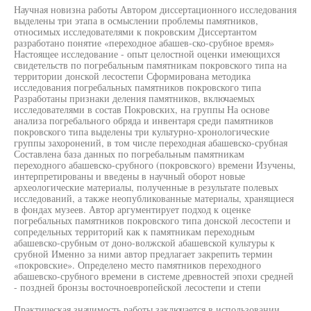
Научная новизна работы Автором диссертационного исследования
выделены три этапа в осмыслении проблемы памятников,
относимых исследователями к покровским Диссертантом
разработано понятие «переходное абашев-ско-срубное время»
Настоящее исследование - опыт целостной оценки имеющихся
свидетельств по погребальным памятникам покровского типа на
территории донской лесостепи Сформирована методика
исследования погребальных памятников покровского типа
Разработаны признаки деления памятников, включаемых
исследователями в состав Покровских, на группы На основе
анализа погребального обряда и инвентаря среди памятников
покровского типа выделены три культурно-хронологические
группы захоронений, в том числе переходная абашевско-срубная
Составлена база данных по погребальным памятникам
переходного абашевско-срубного (покровского) времени Изучены,
интерпретированы и введены в научный оборот новые
археологические материалы, полученные в результате полевых
исследований, а также неопубликованные материалы, хранящиеся
в фондах музеев. Автор аргументирует подход к оценке
погребальных памятников покровского типа донской лесостепи и
сопредельных территорий как к памятникам переходным
абашевско-срубным от доно-волжской абашевской культуры к
срубной Именно за ними автор предлагает закрепить термин
«покровские». Определено место памятников переходного
абашевско-срубного времени в системе древностей эпохи средней
- поздней бронзы восточноевропейской лесостепи и степи
Практическая значимость работы заключается в использовании