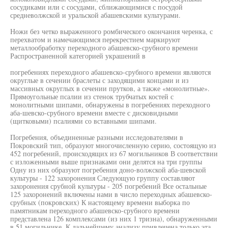
сосудиками или с сосудами, сближающимися с посудой
средневолжской и уральской абашевскими культурами.
Ножи без четко выраженного ромбического окончания черенка, с
перехватом и намечающимся перекрестием маркируют
металлообработку переходного абашевско-срубного времени
Распространенной категорией украшений в
погребениях переходного абашевско-срубного времени являются
округлые в сечении браслеты с заходящими концами и из
массивных округлых в сечении прутков, а также «монолитные».
Прямоугольные псалии из стенок трубчатых костей с
монолитными шипами, обнаружены в погребениях переходного
аба-шевско-срубного времени вместе с дисковидными
(щитковыми) псалиями со вставными шипами.
Погребения, объединенные разными исследователями в
Покровский тип, образуют многочисленную серию, состоящую из
452 погребений, происходящих из 67 могильников В соответствии
с изложенными выше признаками они делятся на три группы
Одну из них образуют погребения доно-волжской аба-шевской
культуры - 122 захоронения Следующую группу составляют
захоронения срубной культуры - 205 погребений Все остальные
125 захоронений включены нами в число переходных абашевско-
срубных (покровских) К настоящему времени выборка по
памятникам переходного абашевско-срубного времени
представлена 126 комплексами (из них 1 тризна), обнаруженными
в 51 могильнике. К дальнейшему анализу привлечена только эта