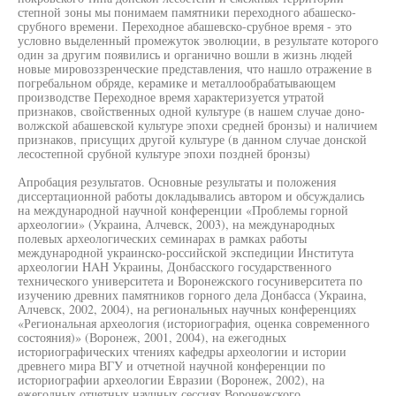
степной зоны мы понимаем памятники переходного абашеско-
срубного времени. Переходное абашевско-срубное время - это
условно выделенный промежуток эволюции, в результате которого
один за другим появились и органично вошли в жизнь людей
новые мировоззренческие представления, что нашло отражение в
погребальном обряде, керамике и металлообрабатывающем
производстве Переходное время характеризуется утратой
признаков, свойственных одной культуре (в нашем случае доно-
волжской абашевской культуре эпохи средней бронзы) и наличием
признаков, присущих другой культуре (в данном случае донской
лесостепной срубной культуре эпохи поздней бронзы)
Апробация результатов. Основные результаты и положения
диссертационной работы докладывались автором и обсуждались
на международной научной конференции «Проблемы горной
археологии» (Украина, Алчевск, 2003), на международных
полевых археологических семинарах в рамках работы
международной украинско-российской экспедиции Института
археологии HAH Украины, Донбасского государственного
технического университета и Воронежского госуниверситета по
изучению древних памятников горного дела Донбасса (Украина,
Алчевск, 2002, 2004), на региональных научных конференциях
«Региональная археология (историография, оценка современного
состояния)» (Воронеж, 2001, 2004), на ежегодных
историографических чтениях кафедры археологии и истории
древнего мира ВГУ и отчетной научной конференции по
историографии археологии Евразии (Воронеж, 2002), на
ежегодных отчетных научных сессиях Воронежского