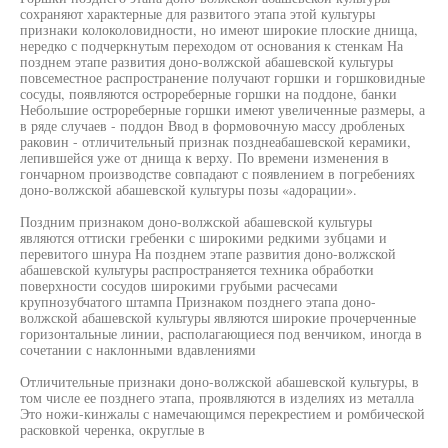
сохраняют характерные для развитого этапа этой культуры
признаки колоколовидности, но имеют широкие плоские днища,
нередко с подчеркнутым переходом от основания к стенкам На
позднем этапе развития доно-волжской абашевской культуры
повсеместное распространение получают горшки и горшковидные
сосуды, появляются острореберные горшки на поддоне, банки
Небольшие острореберные горшки имеют увеличенные размеры, а
в ряде случаев - поддон Ввод в формовочную массу дробленых
раковин - отличительный признак позднеабашевской керамики,
лепившейся уже от днища к верху. По времени изменения в
гончарном производстве совпадают с появлением в погребениях
доно-волжской абашевской культуры позы «адорации».
Поздним признаком доно-волжской абашевской культуры
являются оттиски гребенки с широкими редкими зубцами и
перевитого шнура На позднем этапе развития доно-волжской
абашевской культуры распространяется техника обработки
поверхности сосудов широкими грубыми расчесами
крупнозубчатого штампа Признаком позднего этапа доно-
волжской абашевской культуры являются широкие прочерченные
горизонтальные линии, располагающиеся под венчиком, иногда в
сочетании с наклонными вдавлениями
Отличительные признаки доно-волжской абашевской культуры, в
том числе ее позднего этапа, проявляются в изделиях из металла
Это ножи-кинжалы с намечающимся перекрестием и ромбической
расковкой черенка, округлые в