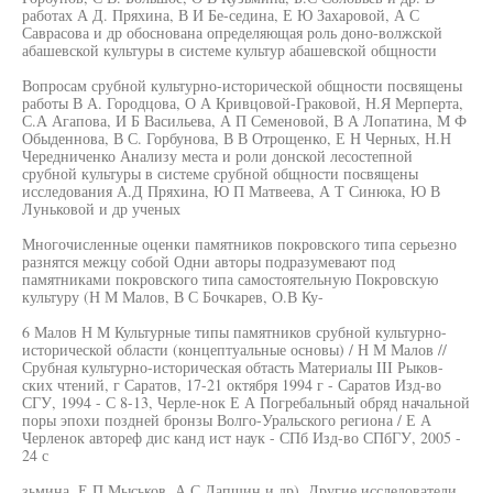
работах А Д. Пряхина, В И Бе-седина, Е Ю Захаровой, А С
Саврасова и др обоснована определяющая роль доно-волжской
абашевской культуры в системе культур абашевской общности
Вопросам срубной культурно-исторической общности посвящены
работы В А. Городцова, О А Кривцовой-Граковой, Н.Я Мерперта,
С.А Агапова, И Б Васильева, А П Семеновой, В А Лопатина, М Ф
Обыденнова, В С. Горбунова, В В Отрощенко, Е Н Черных, Н.Н
Чередниченко Анализу места и роли донской лесостепной
срубной культуры в системе срубной общности посвящены
исследования А.Д Пряхина, Ю П Матвеева, А Т Синюка, Ю В
Луньковой и др ученых
Многочисленные оценки памятников покровского типа серьезно
разнятся межцу собой Одни авторы подразумевают под
памятниками покровского типа самостоятельную Покровскую
культуру (Н М Малов, В С Бочкарев, О.В Ку-
6 Малов Н М Культурные типы памятников срубной культурно-
исторической области (концептуальные основы) / Н М Малов //
Срубная культурно-историческая обтасть Материалы III Рыков-
ских чтений, г Саратов, 17-21 октября 1994 г - Саратов Изд-во
СГУ, 1994 - С 8-13, Черле-нок Е А Погребальный обряд начальной
поры эпохи поздней бронзы Волго-Уральского региона / Е А
Черленок автореф дис канд ист наук - СПб Изд-во СПбГУ, 2005 -
24 с
зьмина, Е П Мыськов, А С Лапшин и др). Другие исследователи