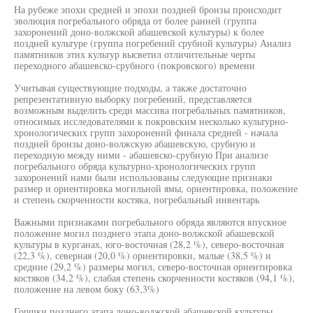
На рубеже эпохи средней и эпохи поздней бронзы происходит
эволюция погребального обряда от более ранней (группа
захоронений доно-волжской абашевской культуры) к более
поздней культуре (группа погребений срубной культуры) Анализ
памятников этих культур высветил отличительные черты
переходного абашевско-срубного (покровского) времени
Учитывая существующие подходы, а также достаточно
репрезентативную выборку погребений, представляется
возможным выделить среди массива погребальных памятников,
относимых исследователями к покровским несколько культурно-
хронологических групп захоронений финала средней - начала
поздней бронзы доно-волжскую абашевскую, срубную и
переходную между ними - абашевско-срубную При анализе
погребального обряда культурно-хронологических групп
захоронений нами были использованы следующие признаки
размер и ориентировка могильной ямы, ориентировка, положение
и степень скорченности костяка, погребальный инвентарь
Важными признаками погребального обряда являются впускное
положение могил позднего этапа доно-волжской абашевской
культуры в курганах, юго-восточная (28,2 %), северо-восточная
(22,3 %), северная (20,0 %) ориентировки, малые (38,5 %) и
средние (29,2 %) размеры могил, северо-восточная ориентировка
костяков (34,2 %), слабая степень скорченности костяков (94,1 %),
положение на левом боку (63,3%)
Горшки позднего этапа доно-волжской абашевской культуры