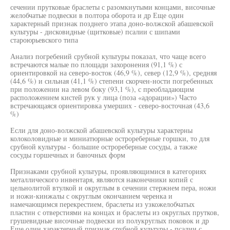
сечении прутковые браслеты с разомкнутыми концами, височные
желобчатые подвески в полтора оборота и др Еще один
характерный признак позднего этапа доно-волжской абашевской
культуры - дисковидные (щитковые) псалии с шипами
староюрьевского типа
Анализ погребений срубной культуры показал, что чаще всего
встречаются малые по площади захоронения (91,1 %) с
ориентировкой на северо-восток (46,9 %), север (12,9 %), средняя
(44,6 %) и сильная (41,1 %) степени скорчен-ности погребенных
при положении на левом боку (93,1 %), с преобладающим
расположением кистей рук у лица (поза «адорации») Часто
встречающаяся ориентировка умерших - северо-восточная (43,6
%)
Если для доно-волжской абашевской культуры характерны
колоколовидные и миниатюрные острореберные горшки, то для
срубной культуры - большие острореберные сосуды, а также
сосуды горшечных и баночных форм
Признаками срубной культуры, проявляющимися в категориях
металлического инвентаря, являются наконечники копий с
цельнолитой втулкой и округлым в сечении стержнем пера, ножи
и ножи-кинжалы с округлым окончанием черенка и
намечающимся перекрестием, браслеты из узкожелобчатых
пластин с отверстиями на концах и браслеты из округлых прутков,
грушевидные височные подвески из полукруглых поковок и др
Еще один характерный признак срубной культуры - псалии с