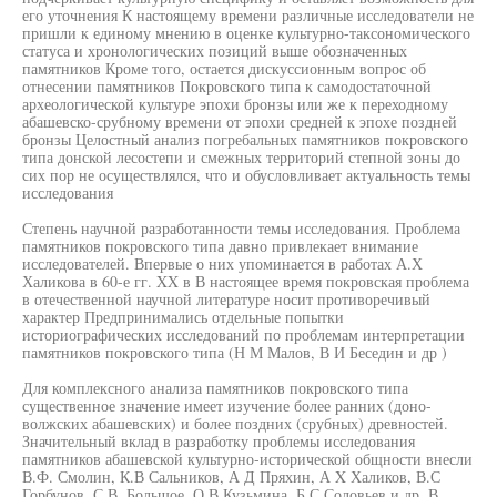
его уточнения К настоящему времени различные исследователи не
пришли к единому мнению в оценке культурно-таксономического
статуса и хронологических позиций выше обозначенных
памятников Кроме того, остается дискуссионным вопрос об
отнесении памятников Покровского типа к самодостаточной
археологической культуре эпохи бронзы или же к переходному
абашевско-срубному времени от эпохи средней к эпохе поздней
бронзы Целостный анализ погребальных памятников покровского
типа донской лесостепи и смежных территорий степной зоны до
сих пор не осуществлялся, что и обусловливает актуальность темы
исследования
Степень научной разработанности темы исследования. Проблема
памятников покровского типа давно привлекает внимание
исследователей. Впервые о них упоминается в работах А.Х
Халикова в 60-е гг. XX в В настоящее время покровская проблема
в отечественной научной литературе носит противоречивый
характер Предпринимались отдельные попытки
историографических исследований по проблемам интерпретации
памятников покровского типа (Н М Малов, В И Беседин и др )
Для комплексного анализа памятников покровского типа
существенное значение имеет изучение более ранних (доно-
волжских абашевских) и более поздних (срубных) древностей.
Значительный вклад в разработку проблемы исследования
памятников абашевской культурно-исторической общности внесли
В.Ф. Смолин, К.В Сальников, А Д Пряхин, А X Халиков, В.С
Горбунов, С В. Большое, О В Кузьмина, Б.С Соловьев и др. В