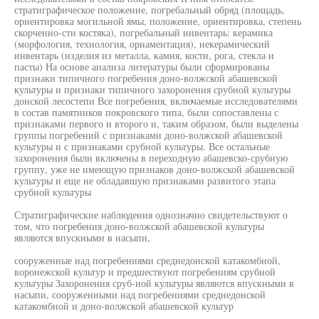
стратиграфическое положение, погребальный обряд (площадь,
ориентировка могильной ямы, положение, ориентировка, степень
скорченно-сти костяка), погребальный инвентарь: керамика
(морфология, технология, орнаментация), некерамический
инвентарь (изделия из металла, камня, кости, рога, стекла и
пасты) На основе анализа литературы были сформированы
признаки типичного погребения доно-волжской абашевской
культуры и признаки типичного захоронения срубной культуры
донской лесостепи Все погребения, включаемые исследователями
в состав памятников покровского типа, были сопоставлены с
признаками первого и второго и, таким образом, были выделены
группы погребений с признаками доно-волжской абашевской
культуры и с признаками срубной культуры. Все остальные
захоронения были включены в переходную абашевско-срубную
группу, уже не имеющую признаков доно-волжской абашевской
культуры и еще не обладавшую признаками развитого этапа
срубной культуры
Стратиграфические наблюдения однозначно свидетельствуют о
том, что погребения доно-волжской абашевской культуры
являются впускными в насыпи,
сооруженные над погребениями среднедонской катакомбной,
воронежской культур и предшествуют погребениям срубной
культуры Захоронения сруб-ной культуры являются впускными в
насыпи, сооруженными над погребениями среднедонской
катакомбной и доно-волжской абашевской культур