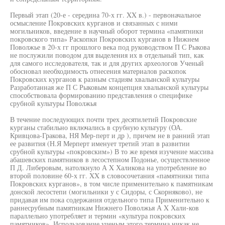
Первый этап (20-е - середина 70-х гг. XX в.) - первоначальное
осмысление Покровских курганов и связанных с ними
могильников, введение в научный оборот термина «памятники
покровского типа» Раскопки Покровских курганов в Нижнем
Поволжье в 20-х гг прошлого века под руководством П С Рыкова
не послужили поводом для выделения их в отдельный тип, как
для самого исследователя, так и для других археологов Ученый
обосновал необходимость отнесения материалов раскопок
Покровских курганов к разным стадиям хвалынской культуры
Разработанная же П С Рыковым концепция хвалынской культуры
способствовала формированию представления о специфике
срубной культуры Поволжья
В течение последующих почти трех десятилетий Покровские
курганы стабильно включались в срубную культуру (ОА.
Кривцова-Гракова, НЯ Мер-перт и др ), причем не в ранний этап
ее развития (Н.Я Мерперт именует третий этап в развитии
срубной культуры «покровским») В то же время изучение массива
абашевских памятников в лесостепном Подонье, осуществленное
П Д. Либеровым, натолкнуло А X Халикова на употребление во
второй половине 60-х гг. XX в словосочетания «памятники типа
Покровских курганов», в том числе применительно к памятникам
донской лесостепи (могильники у с Сидоры, с Скорняково), не
придавая им пока содержания отдельного типа Применительно к
раннесрубным памятникам Нижнего Поволжья А X Хали-ков
параллельно употребляет и термин «культура покровских
памятников». Использование ученым этого термина никак не