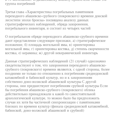
группа погребений
Третья глава «Характеристика погребальных памятников
переходного абашевско-срубного (покровского) времени донской
лесостепи эпохи бронзы» посвящена анализу данных
стратиграфических наблюдений, обряда захоронения,
погребального инвентаря, и состоит из четырех частей
О погребальном обряде переходного абашевско-срубного времени
дают представление следующие признаки, а) стратиграфическое
положение, б) площадь могильной ямы, в) ориентировка
могильной ямы, г) ориентировка костяка, д) степень скорченности
костяка, е) керамика; ж) другой некерамический инвентарь
Данные стратиграфических наблюдений (21 случай) однозначно
свидетельствуют о том, что захоронения переходного абашевско-
срубного (покровского) времени являются, с одной стороны, более
поздними не только по отношению к погребениям среднедонской
катакомбной и бабинской культур, но и к захоронениям
собственно доно-волжской абашевской культуры С другой
стороны, они предшествуют погребениям срубной культуры Если
бы погребения абашевско-срубного (покровского) облика
действительно принадлежали к какой-то самостоятельной
археологической культуре, то можно было бы предположить
случаи их хотя бы частичной синхронизации с памятниками
близких по времени культур (финала среднедонской катакомбной,
бабинской, доно-волжской абашевской и срубной)