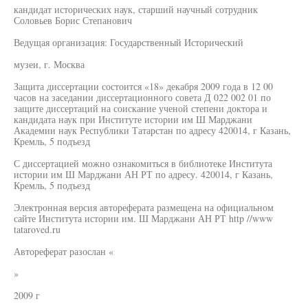
кандидат исторических наук, старший научный сотрудник
Соловьев Борис Степанович
Ведущая организация: Государственный Исторический
музеи, г. Москва
Защита диссертации состоится «18» декабря 2009 года в 12 00
часов на заседании диссертационного совета Д 022 002 01 по
защите диссертаций на соискание ученой степени доктора и
кандидата наук при Институте истории им Ш Марджани
Академии наук Республики Татарстан по адресу 420014, г Казань,
Кремль, 5 подъезд
С диссертацией можно ознакомиться в библиотеке Института
истории им Ш Марджани АН РТ по адресу. 420014, г Казань,
Кремль, 5 подъезд
Электронная версия автореферата размещена на официальном
сайте Института истории им. Ш Марджани АН РТ http //www
tataroved.ru
Автореферат разослан «
»
2009 г