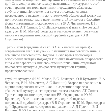
др ) Связующим звеном между названными культурами с этой
точки зрения являются памятники переходного абашевско-
срубного типа Приверженцы другого подхода, отрицая
правомерность выделения доно-волжской абашевской культуры,
причисляли только часть памятников этой культуры в бассейне
Дона к памятникам покровского типа (Р А Литвиненко, Е П.
Мыськов, А Т Синюк, Э С Шарафутдинова) или к Покровской
культуре (Н М. Малов) Тогда же в тезисном плане прозвучала
мысль о выделении покровской срубной культуры (В В
Отрощенко)
Третий этап (середина 90-х гг. XX в. - настоящее время) -
современный этап в изучении памятников покровского типа, в
том числе лесостепного Подонья. В это время происходит
оформление четырех подходов к оценке памятников покровского
типа Для первого из них свойственно признание отдельной
покровской культуры (покровской культурной группы),
предшествовавшей
срубной культуре (Н М. Малов, В С. Бочкарев, О В Кузьмина, Е.А
Черленок, В И. Мамонтов, А С Лапшин) Второе направление в
оценке покровских памятников - выделение покровско-
абашевской культуры, его представителем является АТ Синюк
Третье направление представляют ВВ. Отрощенко и Ю М
Бровендер. В их исследованиях речь идет об отдельной
покровской срубной культуре (В В Отрощенко, Ю М. Бровендер и
др.) Представители четвертого направления А Д Пряхин, В И
Беседин, Е Ю Захарова и др. под памятниками покровского типа