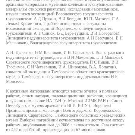
архивные материалы и музейные коллекции К опубликованным
материалам относятся результаты исследований могильников,
изучавшихся экспедицией Воронежского госуниверситета
(руководители А Д Пряхин, В И Беседин, Ю П. Матвеев, Г А
Левых) Кроме того, в работе использованы результаты
исследований экспедиций Воронежского педуниверситета
(руководители А Т Синюк, В Д Бере-зуцкий, В И Погорелов),
Липецкого педуниверситета (руководители А Н Бессудное, Е Н
Мельников), Волгоградского госуниверситета (руководители
А Н. Дьяченко, В М Клепиков, И В. Сергацков), Волгоградского
педуниверсите-та (руководители В И Мамонтов, Е П Мыськов),
Саратовского госуниверситета (руководитель П С Рыков, В И
Трофимов, С И Четвериков, И А. Широкова, В.А. Лопатин),
совместной экспедиции Тамбовского областного краеведческого
музея и Тамбовского госуниверситета под руководством Н Б
Моисеева.
К архивным материалам относятся тексты отчетов о полевых
работах, описи находок, полевые дневники раскопок, хранящиеся
в рукописном архиве ИА РАН (г. Москва) ИИМК РАН (г Санкт-
Петербург), в музеях археологии ВГУ, ВШУ (г Воронеж)
Проанализированы коллекции Волгоградского, Воронежского,
Липецкого, Саратовского, Тамбовского областных краеведческих
музеев Выборка погребений осуществлена по доступным автору
работам, опубликованным до 2006 г включительно. Она состоит
из 452 погребений, происходящих из 67 могильников.