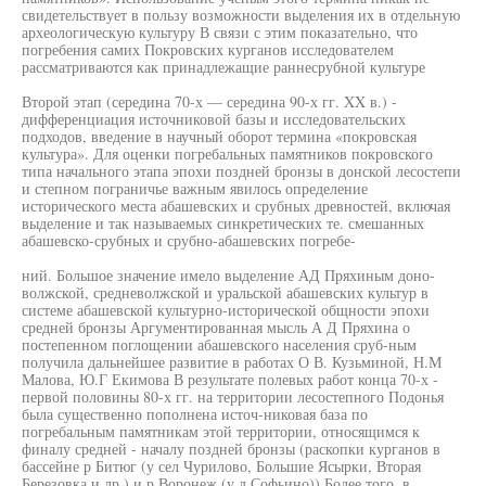
свидетельствует в пользу возможности выделения их в отдельную
археологическую культуру В связи с этим показательно, что
погребения самих Покровских курганов исследователем
рассматриваются как принадлежащие раннесрубной культуре
Второй этап (середина 70-х — середина 90-х гг. XX в.) -
дифференциация источниковой базы и исследовательских
подходов, введение в научный оборот термина «покровская
культура». Для оценки погребальных памятников покровского
типа начального этапа эпохи поздней бронзы в донской лесостепи
и степном пограничье важным явилось определение
исторического места абашевских и срубных древностей, включая
выделение и так называемых синкретических те. смешанных
абашевско-срубных и срубно-абашевских погребе-
ний. Большое значение имело выделение АД Пряхиным доно-
волжской, средневолжской и уральской абашевских культур в
системе абашевской культурно-исторической общности эпохи
средней бронзы Аргументированная мысль А Д Пряхина о
постепенном поглощении абашевского населения сруб-ным
получила дальнейшее развитие в работах О В. Кузьминой, Н.М
Малова, Ю.Г Екимова В результате полевых работ конца 70-х -
первой половины 80-х гг. на территории лесостепного Подонья
была существенно пополнена источ-никовая база по
погребальным памятникам этой территории, относящимся к
финалу средней - началу поздней бронзы (раскопки курганов в
бассейне р Битюг (у сел Чурилово, Большие Ясырки, Вторая
Березовка и др ) и р Воронеж (у д Софьино)) Более того, в