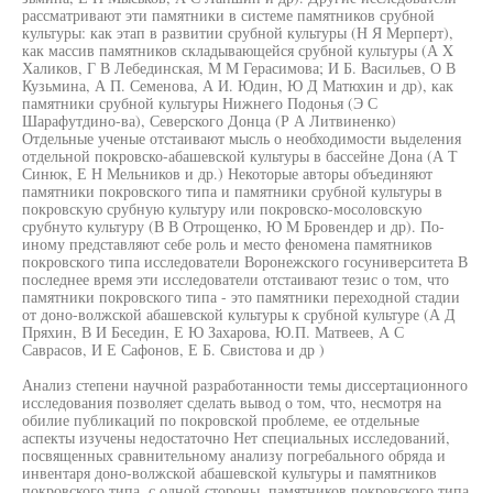
рассматривают эти памятники в системе памятников срубной
культуры: как этап в развитии срубной культуры (Н Я Мерперт),
как массив памятников складывающейся срубной культуры (А X
Халиков, Г В Лебединская, М М Герасимова; И Б. Васильев, О В
Кузьмина, А П. Семенова, А И. Юдин, Ю Д Матюхин и др), как
памятники срубной культуры Нижнего Подонья (Э С
Шарафутдино-ва), Северского Донца (Р А Литвиненко)
Отдельные ученые отстаивают мысль о необходимости выделения
отдельной покровско-абашевской культуры в бассейне Дона (А Т
Синюк, Е Н Мельников и др.) Некоторые авторы объединяют
памятники покровского типа и памятники срубной культуры в
покровскую срубную культуру или покровско-мосоловскую
срубнуто культуру (В В Отрощенко, Ю М Бровендер и др). По-
иному представляют себе роль и место феномена памятников
покровского типа исследователи Воронежского госуниверситета В
последнее время эти исследователи отстаивают тезис о том, что
памятники покровского типа - это памятники переходной стадии
от доно-волжской абашевской культуры к срубной культуре (А Д
Пряхин, В И Беседин, Е Ю Захарова, Ю.П. Матвеев, А С
Саврасов, И Е Сафонов, Е Б. Свистова и др )
Анализ степени научной разработанности темы диссертационного
исследования позволяет сделать вывод о том, что, несмотря на
обилие публикаций по покровской проблеме, ее отдельные
аспекты изучены недостаточно Нет специальных исследований,
посвященных сравнительному анализу погребального обряда и
инвентаря доно-волжской абашевской культуры и памятников
покровского типа, с одной стороны, памятников покровского типа