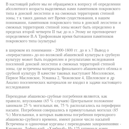
В настоящей работе мы не обращаемся к вопросу об определении
абсолютного возраста выделяемых нами памятников покровского
типа в донской лесостепи и на смежных территориях степной
зоны, т к таких данных нет Время существования, в нашем
понимании, памятников покровского типа в донской лесостепи и
смежных территориях степной зоны может быть определено в
пределах второй четверти II тыс до н.э Этому не противоречит
определяемое В.А Трифоновым время бытования памятников
покровского типа (культуры)
в широком их понимании - 2000-1800 гг. до н э.7 Вывод о
«перерастании» до-но-волжской абашевской культуры в срубную
культуру может быть подкреплен и результатами мследования
поселений донской лесостепи и смежных территорий степной
зоны, где встречены материалы финального абашевского облика и
срубной культуру В качестве таковых выступают Мосоловское,
Первое Масловское, Усманка 2, Чижовское 4, Шиловское и др
Анализ поселенческих материалов не входил в задачи настоящего
исследования
Переходные абашевско-срубные погребения являются, как
правило, впускными (65 % случаев) Центральное положение
занимали 25 % могильных ям, 75 % располагались на периферии
насыпи. Погребения совершались в прямоугольных могилах (85
%) Могильники, в которых выявлены погребения переходного
абашевско-срубного времени, имеют разное число насыпей
Встречены и одиночные курганы с переходными захоронениями -
Карамыш, Лофиц-кий, «Хлебный» Из 125 учтенных нами