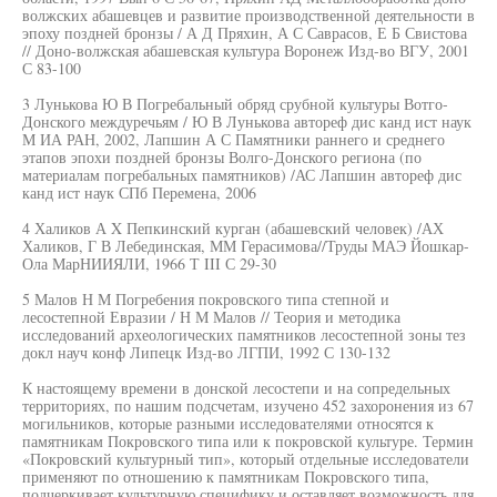
волжских абашевцев и развитие производственной деятельности в
эпоху поздней бронзы / А Д Пряхин, А С Саврасов, Е Б Свистова
// Доно-волжская абашевская культура Воронеж Изд-во ВГУ, 2001
С 83-100
3 Лунькова Ю В Погребальный обряд срубной культуры Вотго-
Донского междуречьям / Ю В Лунькова автореф дис канд ист наук
М ИА РАН, 2002, Лапшин А С Памятники раннего и среднего
этапов эпохи поздней бронзы Волго-Донского региона (по
материалам погребальных памятников) /АС Лапшин автореф дис
канд ист наук СПб Перемена, 2006
4 Халиков А X Пепкинский курган (абашевский человек) /АХ
Халиков, Г В Лебединская, ММ Герасимова//Труды МАЭ Йошкар-
Ола МарНИИЯЛИ, 1966 Т III С 29-30
5 Малов Н М Погребения покровского типа степной и
лесостепной Евразии / Н М Малов // Теория и методика
исследований археологических памятников лесостепной зоны тез
докл науч конф Липецк Изд-во ЛГПИ, 1992 С 130-132
К настоящему времени в донской лесостепи и на сопредельных
территориях, по нашим подсчетам, изучено 452 захоронения из 67
могильников, которые разными исследователями относятся к
памятникам Покровского типа или к покровской культуре. Термин
«Покровский культурный тип», который отдельные исследователи
применяют по отношению к памятникам Покровского типа,
подчеркивает культурную специфику и оставляет возможность для