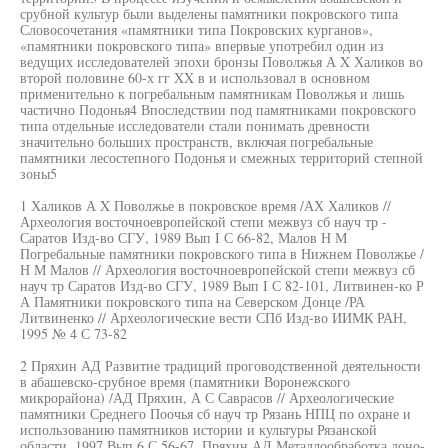
срубной культур были выделены памятники покровского типа
Словосочетания «памятники типа Покровских курганов»,
«памятники покровского типа» впервые употребил один из
ведущих исследователей эпохи бронзы Поволжья А X Халиков во
второй половине 60-х гг XX в и использовал в основном
применительно к погребальным памятникам Поволжья и лишь
частично Подонья4 Впоследствии под памятниками покровского
типа отдельные исследователи стали понимать древности
значительно больших пространств, включая погребальные
памятники лесостепного Подонья и смежных территорий степной
зоны5
1 Халиков А X Поволжье в покровское время /АХ Халиков //
Археология восточноевропейской степи межвуз сб науч тр -
Саратов Изд-во СГУ, 1989 Вып I С 66-82, Малов Н М
Погребальные памятники покровского типа в Нижнем Поволжье /
Н М Малов // Археология восточноевропейской степи межвуз сб
науч тр Саратов Изд-во СГУ, 1989 Вып I С 82-101, Литвинен-ко Р
А Памятники покровского типа на Северском Донце /РА
Литвиненко // Археологические вести СПб Изд-во ИИМК РАН,
1995 № 4 С 73-82
2 Пряхин АД Развитие традиций проговодственной деятельности
в абашевско-срубное время (памятники Воронежского
микрорайона) /АД Пряхин, А С Саврасов // Археологические
памятники Среднего Поочья сб науч тр Рязань НПЦ по охране и
использованию памятников истории и культуры Рязанской
области, 1997 Вып 6 С 56-67, Пряхин АД Металлообработка доно-