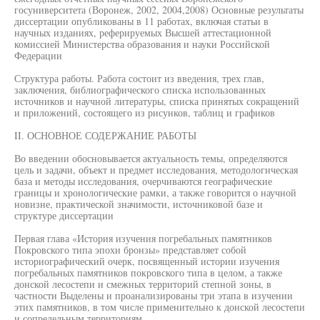
госуниверситета (Воронеж, 2002, 2004,2008) Основные результаты
диссертации опубликованы в 11 работах, включая статьи в
научных изданиях, реферируемых Высшей аттестационной
комиссией Министерства образования и науки Российской
Федерации
Структура работы. Работа состоит из введения, трех глав,
заключения, библиографического списка использованных
источников и научной литературы, списка принятых сокращений
и приложений, состоящего из рисунков, таблиц и графиков
II. ОСНОВНОЕ СОДЕРЖАНИЕ РАБОТЫ
Во введении обосновывается актуальность темы, определяются
цель и задачи, объект и предмет исследования, методологическая
база и методы исследования, очерчиваются географические
границы и хронологические рамки, а также говорится о научной
новизне, практической значимости, источниковой базе и
структуре диссертации
Первая глава «История изучения погребальных памятников
Покровского типа эпохи бронзы» представляет собой
историографический очерк, посвященный истории изучения
погребальных памятников покровского типа в целом, а также
донской лесостепи и смежных территорий степной зоны, в
частности Выделены и проанализированы три этапа в изучении
этих памятников, в том числе применительно к донской лесостепи
и сопредельным территориям.