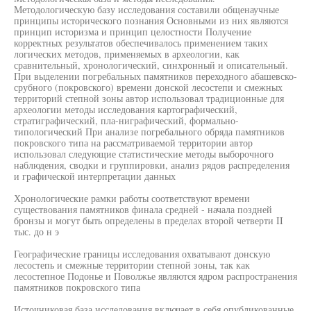
Методологическую базу исследования составили общенаучные
принципы исторического познания Основными из них являются
принцип историзма и принцип целостности Получение
корректных результатов обеспечивалось применением таких
логических методов, применяемых в археологии, как
сравнительный, хронологический, синхронный и описательный.
При выделении погребальных памятников переходного абашевско-
срубного (покровского) времени донской лесостепи и смежных
территорий степной зоны автор использовал традиционные для
археологии методы исследования картографический,
стратиграфический, пла-ниграфический, формально-
типологический При анализе погребального обряда памятников
покровского типа на рассматриваемой территории автор
использовал следующие статистические методы выборочного
наблюдения, сводки и группировки, анализ рядов распределения
и графической интерпретации данных
Хронологические рамки работы соответствуют времени
существования памятников финала средней - начала поздней
бронзы и могут быть определены в пределах второй четверти II
тыс. до н э
Географические границы исследования охватывают донскую
лесостепь и смежные территории степной зоны, так как
лесостепное Подонье и Поволжье являются ядром распространения
памятников покровского типа
Источниковая база исследования включает в себя опубликованные,