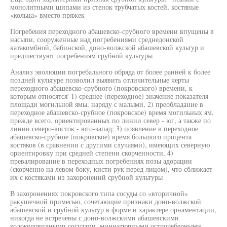
монолитными шипами из стенок трубчатых костей, костяные
«кольца» вместо пряжек
Погребения переходного абашевско-срубного времени впущены в
насыпи, сооруженные над погребениями среднедонской
катакомбной, бабинской, доно-волжской абашевской культур и
предшествуют погребениям срубной культуры
Анализ эволюции погребального обряда от более ранней к более
поздней культуре позволил выявить отличительные черты
переходного абашевско-срубного (покровского) времени, к
которым относятся' 1) среднее (переходное) значение показателя
площади могильной ямы, наряду с малыми, 2) преобладание в
переходное абашевско-срубное (покровское) время могильных ям,
прежде всего, ориентированных по линии север - юг, а также по
линии северо-восток - юго-запад; 3) появление в переходное
абашевско-срубное (покровское) время большого процента
костяков (в сравнении с другими случаями), имеющих северную
ориентировку при средней степени скорченности, 4)
превалирование в переходных погребениях позы адорации
(скорченно на левом боку, кисти рук перед лицом), что сближает
их с костяками из захоронений срубной культуры
В захоронениях покровского типа сосуды со «вторичной»
ракушечной примесью, сочетающие признаки доно-волжской
абашевской и срубной культур в форме и характере орнаментации,
никогда не встречены с доно-волжскими абашевскими
колоколовидными сосудами, миниатюрными острореберными