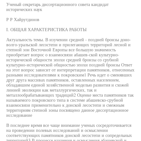
Ученый секретарь диссертационного совета кандидат
исторических наук
Р Р Хайрутдинов
I. ОБЩАЯ ХАРАКТЕРИСТИКА РАБОТЫ
Актуальность темы. В изучении средней - поздней бронзы доно-
волго-уральской лесостепи и прилегающих территорий лесной и
степной зон Восточной Европы все большую значимость
приобретает вопрос о взаимосвязи абашев-ской культурно-
исторической общности эпохи средней бронзы со срубной
культурно-исторической общностью эпохи поздней бронзы Ответ
на этот вопрос зависит от интерпретации памятников, отнесенных
разными исследователями к покровским1 Речь идет о сменявших
друг друга массивах памятников, оставленных населением,
обладавшим единой хозяйственной моделью развития и схожей
линией эволюции как металлургических, так и
металлообрабатывающих традиций2 Оценке места памятников так
называемого покровского типа в системе абашевско-срубной
взаимосвязи применительно к донской лесостепи и смежным
территориям степной зоны посвящено данное диссертационное
исследование
В последнее время все чаще внимание ученых сосредоточивается
на проведении полевых исследований и осмыслении
соответствующих памятников донской лесостепи и сопредельных
территорий3 В процессе изучения и осмысления абашевской и