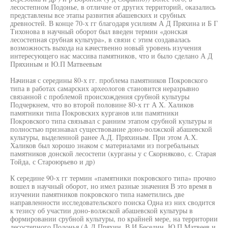
лесостепном Подонье, в отличие от других территорий, оказались
представлены все этапы развития абашевских и срубных
древностей. В конце 70-х гг благодаря усилиям А Д Пряхина и Б Г
Тихонова в научный оборот был введен термин «донская
лесостепная срубная культура», в связи с этим создавалась
возможность выхода на качественно новый уровень изучения
интересующего нас массива памятников, что и было сделано А Д
Пряхиным и Ю.П Матвеевым
Начиная с середины 80-х гг. проблема памятников Покровского
типа в работах самарских археологов становится неразрывно
связанной с проблемой происхождения срубной культуры
Подчеркнем, что во второй половине 80-х гг А X. Халиков
памятники типа Покровских курганов или памятники
Покровского типа связывал с ранним этапом срубной культуры и
полностью признавал существование доно-волжской абашевской
культуры, выделенной ранее А.Д. Пряхиным. При этом А.Х.
Халиков был хорошо знаком с материалами из погребальных
памятников донской лесостепи (курганы у с Скорняково, с. Старая
Тойда, с Староюрьево и др)
К середине 90-х гг термин «памятники покровского типа» прочно
вошел в научный оборот, но имел разные значения В это время в
изучении памятников покровского типа наметились две
направленности исследовательского поиска Одна из них сводится
к тезису об участии доно-волжской абашевской культуры в
формировании срубной культуры, по крайней мере, на территории
лесостепного Подонья (А.Д Пряхин, В И Беседин, Ю П Матвеев и