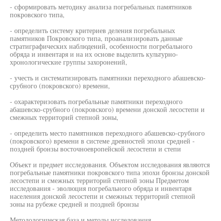
- сформировать методику анализа погребальных памятников
покровского типа,
- определить систему критериев деления погребальных
памятников Покровского типа, проанализировать данные
стратиграфических наблюдений, особенности погребального
обряда и инвентаря и на их основе выделить культурно-
хронологические группы захоронений,
- учесть и систематизировать памятники переходного абашевско-
срубного (покровского) времени,
- охарактеризовать погребальные памятники переходного
абашевско-срубного (покровского) времени донской лесостепи и
смежных территорий степной зоны,
- определить место памятников переходного абашевско-срубного
(покровского) времени в системе древностей эпохи средней -
поздней бронзы восточноевропейской лесостепи и степи
Объект и предмет исследования. Объектом исследования являются
погребальные памятники покровского типа эпохи бронзы донской
лесостепи и смежных территорий степной зоны Предметом
исследования - эволюция погребального обряда и инвентаря
населения донской лесостепи и смежных территорий степной
зоны на рубеже средней и поздней бронзы
Методологическая база и методы исследования.