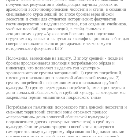
полученных результатов в обобщающих научных работах по
археологии восточноевропейской лесостепи и степи, в создании
специального курса лекций по эпохе бронзы евразийской
лесостепи и степи для студентов исторических факультетов
госуниверситетов и педуниверситетов, при создании учебников,
учебных пособий, энциклопедий, в слайд-фильмах к
лекционному курсу «Археология России», для подготовки
студентами курсовых и выпускных квалификационных работ, для
совершенствования экспозиции археологического музея
исторического факультета ВГУ
Положения, выносимые на защиту. В эпоху средней - поздней
бронзы прослеживается эволюция погребального обряда и
инвентаря, что позволяет выделить три культурно-
хронологические группы захоронений. 1) группу погребений,
имеющую признаки доно-волжской абашевской культуры, 2)
группу погребений с оформившимися признаками срубной
культуры, 3) группу переходных погребений, имеющих черты и
доно-волжской абашевской, и срубной культур, за которыми мы
закрепляем термин «памятники покровского типа»
Погребальные памятники покровского типа донской лесостепи и
смежных территорий степной зоны отражают процесс
«перерастания» доно-волжской абашевской культуры (с
подключением других культурных элементов) в сруб-ную
культуру. Они не демонстрируют своеобразия, присущего
самодостаточному культурному образованию Под памятниками
покровского типа донской лесостепи и смежных территорий