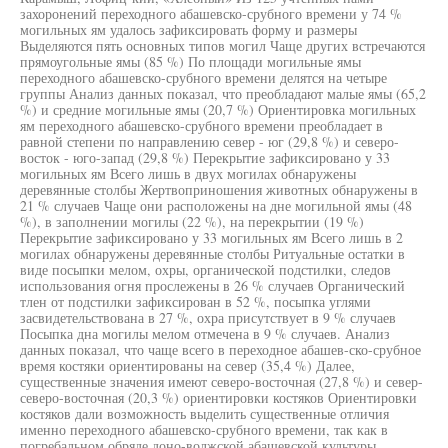
захоронений переходного абашевско-срубного времени у 74 %
могильных ям удалось зафиксировать форму и размеры
Выделяются пять основных типов могил Чаще других встречаются
прямоугольные ямы (85 %) По площади могильные ямы
переходного абашевско-срубного времени делятся на четыре
группы Анализ данных показал, что преобладают малые ямы (65,2
%) и средние могильные ямы (20,7 %) Ориентировка могильных
ям переходного абашевско-срубного времени преобладает в
равной степени по направлению север - юг (29,8 %) и северо-
восток - юго-запад (29,8 %) Перекрытие зафиксировано у 33
могильных ям Всего лишь в двух могилах обнаружены
деревянные столбы Жертвоприношения животных обнаружены в
21 % случаев Чаще они расположены на дне могильной ямы (48
%), в заполнении могилы (22 %), на перекрытии (19 %)
Перекрытие зафиксировано у 33 могильных ям Всего лишь в 2
могилах обнаружены деревянные столбы Ритуальные остатки в
виде посыпки мелом, охры, органической подстилки, следов
использования огня прослежены в 26 % случаев Органический
тлен от подстилки зафиксирован в 52 %, посыпка углями
засвидетельствована в 27 %, охра присутствует в 9 % случаев
Посыпка дна могилы мелом отмечена в 9 % случаев. Анализ
данных показал, что чаще всего в переходное абашев-ско-срубное
время костяки ориентированы на север (35,4 %) Далее,
существенные значения имеют северо-восточная (27,8 %) и север-
северо-восточная (20,3 %) ориентировки костяков Ориентировки
костяков дали возможность выделить существенные отличия
именно переходного абашевско-срубного времени, так как в
погребальном обряде доно-волжской абашевской культуры