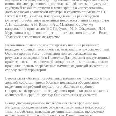
понимают «перерастание» доно-волжской абашевской культуры в
срубную В какой-то степени к точке зрения о «перерастании»
доно-волжской абашевской культуры в срубную примыкают Г Г
Пятых и Ю В Лунькова. Как принадлежащие раннесрубной
культуре погребальные памятники покровского типа анализируют
А П. Семенова, А И. Юдин и А Д Матюхин К этому же
направлению примыкают В С Горбунов, М.Ф. Обыденнов, Л.И
Муравкина и др, основной регион исследования которых - Волго-
Уральское лесостепное междуречье
Изложенное позволило констатировать наличие различных
подходов к оценке памятников так называемого покровского типа
Одна из причин тому -ориентация при их осмыслении на
результаты исследования в Поволжье Для решения дискуссионных
проблем, связанных с оценкой «покровских памятников», важно
проанализировать погребальные памятники донской лесостепи и
сопредельных территорий
Вторая глава «Анализ погребальных памятников покровского типа
донской лесостепи эпохи бронзы» посвящена обоснованию
выделения погребений переходного абашевско-срубного
(покровского) времени, опосредующих признаки доно-волжских
абашевской и срубной культур Она состоит из двух частей.
В ходе диссертационного исследования была сформирована
методика исследования погребальных памятников покровского
типа. Разработаны признаки деления памятников, включаемых
исследователями в состав покровских К ним относятся: