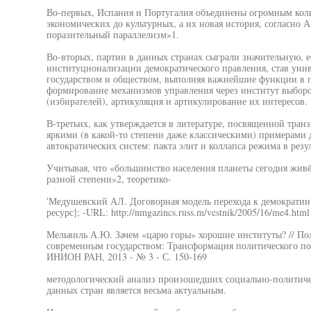
Во-первых, Испания и Португалия объединены огромным колич
экономических до культурных, а их новая история, согласно 
поразительный параллелизм»1.
Во-вторых, партии в данных странах сыграли значительную, 
институционализации демократического правления, став ун
государством и обществом, выполняя важнейшие функции в п
формирование механизмов управления через институт выборов
(избирателей), артикуляция и артикулирование их интересов.
В-третьих, как утверждается в литературе, посвященной тран
яркими (в какой-то степени даже классическими) примерами
автократических систем: пакта элит и коллапса режима в резу
Учитывая, что «большинство населения планеты сегодня живёт
разной степени»2, теоретико-
'Медушевский АЛ. Договорная модель перехода к демократии
ресурс]; -URL: http://nmgazincs.russ.m/vestnik/2005/16/me4.htm
Мельвиль А.Ю. Зачем «царю горы» хорошие институты? // По
современным государством: Трансформация политического по
ИНИОН РАН, 2013 - № 3 - С. 150-169
методологический анализ произошедших социально-политиче
данных стран является весьма актуальным.