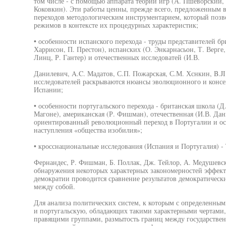
том числе - с помощью аппарата теории игр (А. Пшеворский,
Коковкин). Эти работы ценны, прежде всего, предложенным в
переходов методологическим инструментарием, который позв
режимов в контексте их процедурных характеристик;
• особенности испанского перехода - труды представителей б
Харрисон, П. Престон), испанских (О. Энкарнасьон, Т. Верге, 
Линц, Р. Гантер) и отечественных исследоватей (И.В.
Данилевич, A.C. Мадатов, С.П. Пожарская, С.М. Хснкин, B.JI
исследователей раскрываются нюансы эволюционного и консен
Испании;
• особенности португальского перехода - британская школа (Д
Магоне), американская (Р. Фишман), отечественная (И.В. Да
ориентированный революционный переход в Португалии и осо
наступления «общества изобилия»;
• кросснациональные исследования (Испания и Португалия) - 
Фернандес, Р. Фишман, Б. Поллак, Дж. Тейлор, А. Медушевск
обнаружения некоторых характерных закономерностей эффек
демократии проводится сравнение результатов демократическ
между собой.
Для анализа политических систем, к которым с определенн
и португальскую, обладающих такими характерными чертами,
правящими группами, размытость границ между государствен