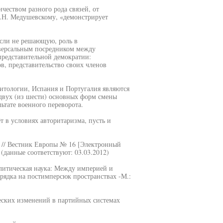
еством разного рода связей, от
А.Н. Медушевскому, «демонстрирует
если не решающую, роль в
иверсальным посредником между
редставительной демократии:
, представительство своих членов
зитологии, Испания и Португалия являются
 двух (из шести) основных форм смены
льтате военного переворота.
 в условиях авторитаризма, пусть и
 // Вестник Европы № 16 [Электронный
l (данные соответствуют: 03.03.2012)
литическая наука: Между империей и
рядка на постимперсюк пространствах -М.:
ских изменений в партийных системах