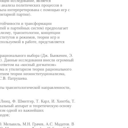
ющей исследование, является
 анализа политических процессов в
ыла интерпретирована с помощью игр с
ритарной партии).
стойчивости и трансформации
тий и партийных систем) предполагает
лизму, транзитологии, концепции
ститутов и режимов, теории игр и
ользуемой в работе, представляется
 рационального выбора (Дж. Бьюкенен, Э.
сл). Данные исследования внесли огромный
 ответом на «косный догматизм»
ма и утилитаризм теории рационального
итием теории неоинституционализма,
C.B. Патрушева.
оты транзнтологической направленности,
 Линц, Ф. Шмитгер, Т. Карл, И. Хинтба, Т.
иальный аппарат и теоретическую основу
лизм одной из важнейших
ходов;
. Мельвиль, М.Н. Грачев, A.C. Мадатов. В