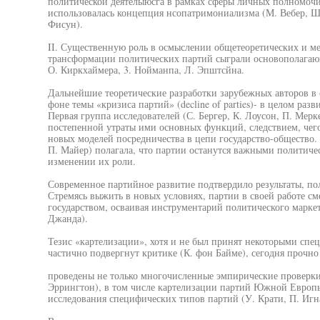
политической деятелыюсга в рамках сферы личных полномочи
использовалась концепция нсопатримониализма (М. Вебер, Ш.
Фисун).
II. Существенную роль в осмыслении общетеоретических и ме
трансформации политических партий сыграли основополагаю
О. Киркхаймера, 3. Нойманпа, Л. Эпштсйна.
Дальнейшие теоретические разработки зарубежных авторов в 
фоне темы «кризиса партий» (decline of parties)- в целом раз
Первая группа исследователей (С. Бергер, К. Лоусон, П. Мерк
постепенной утраты ими основных функций, следствием, чего
новых моделей посредничества в цепи государство-общество. 
П. Майер) полагала, что партии останутся важными политич
изменении их роли.
Современное партийное развитие подтвердило результаты, по
Стремясь выжить в новых условиях, партии в своей работе сме
государством, осваивая инструментарий политического маркет
Джанда).
Тезис «картелизации», хотя и не был принят некоторыми спец
частично подвергнут критике (К. фон Байме), сегодня прочно
проведены не только многочисленные эмпирические проверки 
Эррингтон), в том числе картелизации партий Южной Европы
исследования специфических типов партий (У. Крати, П. Игн