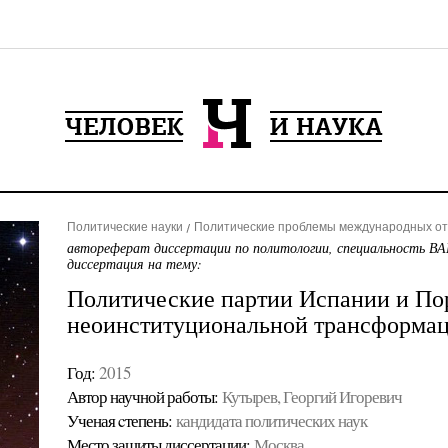
Политические науки
Политические проблемы международных от
автореферат диссертации по политологии, специальность ВА
диссертация на тему:
Политические партии Испании и Пор
неоинституциональной трансформа
Год:
2015
Автор научной работы:
Кутырев, Георгий Игоревич
Ученая cтепень:
кандидата политических наук
Место защиты диссертации:
Москва