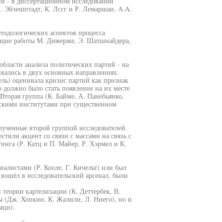
й - в диссертационном исследовании
 Эйзешптадт, К. Лсгг и Р. Лемаршаи, A.A.
тодологических аспектов процесса
щие работы М. Дюверже, Э. Шатшнайдера,
области анализа политических партий - на
вивались в двух основных направлениях.
ель) оценивала кризис партий как признак
 должно было стать появление на их месте
Вторая группа (К. Байме, А. Панебьянко,
ескими институтами при существенном
лученные второй группой исследователей.
стили акцент со связи с массами на связь с
инга (Р. Катц и П. Майер, Р. Хэрмел и К.
иалистами (Р. Кооле, Г. Кичельт) или был
 вошёл в исследовательский арсенал, были
теории картелизации (К. Деттербек, В.
 (Дж. Хопкин, К. Жалили, Л. Ниего), но и
аци).