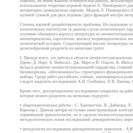
Наконец, не менее важной особенностью работы, актуализиру
использование теоретико-игровой модели А. Пшеворского для
авторитарно-доминантных партиях. Модель Л. Пшеворского б
нулевой суммой для двух игроков (двух фракций внутри авто
Степень научной разработанности проблемы. Исследование у
политических институтов (в данном случае политических пар
изучение обширного корпуса литературы по неоинституциона
неопатернализма, партологии, анализу недемократических ин
политической истории. Существующий массив литературы, исп
целесообразным разделить на несколько групп.
I. Прежде всего, это работы в области неоинстнтуционализма
Дауне, Д. Норт, Б. Вейнгаст, Дж. Марч и Й. Ольсен, К. Шеп
вклад в развитие неоинституциональной парадигмы, ставшей
бихевиоризма, «обезличенность» структурного функционализ
выбора. Среди работ российских учёных, занимающихся разв
следует выделить исследование А.Н. Олейника, П.В. Панова, 
Кроме того, диссертационное исследование опиралось на раб
которые можно разделить на несколько подгрупп:
• общетеоретические работы - С. Хантингтон, JI. Даймонд, X.
Карозерс). Данные авторы не только сконструировали категор
современной транзитологии, но и сделали неоинституциона
методологических основ исследований демократических пере
• методология исследования демократических транзитов - А.Ю