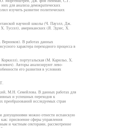
 О. Моргенштрен, Дж. фон Нейман, С.Г.
 них для анализа демократических
олил изучить развитие политических
ританской научной школы (Ч. Пауэлл, Дж.
X. Туссел), американских (JI. Эдлес, X.
. Верников). В работах данных
сусного характера переходного процесса в
. Коркилл), португальская (М. Карильо, X.
нилевич). Авторы анализируют лево-
бенности его развития в условиях
Т.
ий, М.Н. Семейлова. В данных работах для
тивных и успешных переходов к
их преобразований исследуемых стран
ыми допущениями можно отнести испанскую
 как: присвоение сферы управления
ным и частным секторами, рассмотрение