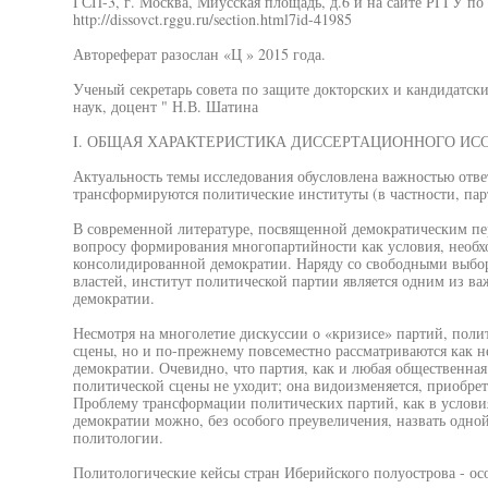
ГСП-3, г. Москва, Миусская площадь, д.6 и на сайте РГГУ по 
http://dissovct.rggu.ru/section.html7id-41985
Автореферат разослан «Ц » 2015 года.
Ученый секретарь совета по защите докторских и кандидатск
наук, доцент " Н.В. Шатина
I. ОБЩАЯ ХАРАКТЕРИСТИКА ДИССЕРТАЦИОННОГО ИС
Актуальность темы исследования обусловлена важностью ответ
трансформируются политические институты (в частности, пар
В современной литературе, посвященной демократическим пе
вопросу формирования многопартийности как условия, необх
консолидированной демократии. Наряду со свободными выбо
властей, институт политической партии является одним из 
демократии.
Несмотря на многолетие дискуссии о «кризисе» партий, поли
сцены, но и по-прежнему повсеместно рассматриваются как 
демократии. Очевидно, что партия, как и любая общественная 
политической сцены не уходит; она видоизменяется, приобрет
Проблему трансформации политических партий, как в условия
демократии можно, без особого преувеличения, назвать одно
политологии.
Политологические кейсы стран Иберийского полуострова - ос