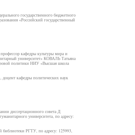
дерального государственного бюджетного
разования «Российский государственный
профессор кафедры культуры мира и
нитарный университет» КОВАЛЬ Татьяна
мировой политики НИУ «Высшая школа
 доцент кафедры политических наук
едании диссертационного совета Д
 гуманитарного университета, по адресу:
й библиотеки РГТУ, по адресу: 125993,