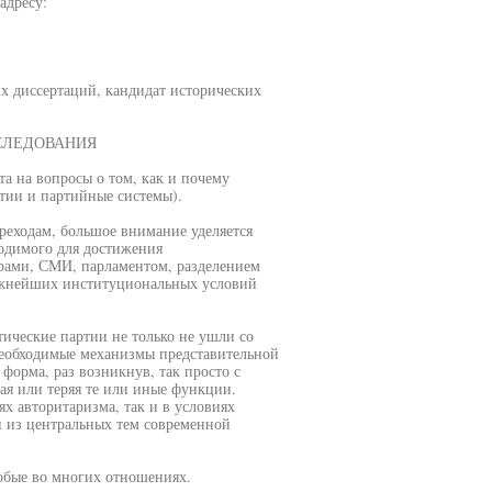
адресу:
их диссертаций, кандидат исторических
СЛЕДОВАНИЯ
а на вопросы о том, как и почему
тии и партийные системы).
реходам, большое внимание уделяется
одимого для достижения
рами, СМИ, парламентом, разделением
важнейших институциональных условий
тические партии не только не ушли со
необходимые механизмы представительной
форма, раз возникнув, так просто с
ая или теряя те или иные функции.
х авторитаризма, так и в условиях
й из центральных тем современной
обые во многих отношениях.