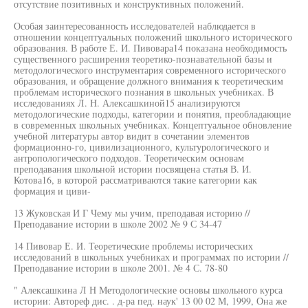
отсутствие позитивных и конструктивных положений.
Особая заинтересованность исследователей наблюдается в
отношении концептуальных положений школьного исторического
образования. В работе Е. И. Пивовара14 показана необходимость
существенного расширения теоретико-познавательной базы и
методологического инструментария современного исторического
образования, и обращение должного внимания к теоретическим
проблемам исторического познания в школьных учебниках. В
исследованиях Л. Н. Алексашкиной15 анализируются
методологические подходы, категории и понятия, преобладающие
в современных школьных учебниках. Концептуальное обновление
учебной литературы автор видит в сочетании элементов
формационно-го, цивилизационного, культурологического и
антропологического подходов. Теоретическим основам
преподавания школьной истории посвящена статья В. И.
Котова16, в которой рассматриваются такие категории как
формация и циви-
13 Жуковская И Г Чему мы учим, преподавая историю //
Преподавание истории в школе 2002 № 9 С 34-47
14 Пивовар Е. И. Теоретические проблемы исторических
исследований в школьных учебниках и программах по истории //
Преподавание истории в школе 2001. № 4 С. 78-80
" Алексашкина Л Н Методологические основы школьного курса
истории: Автореф дис. . д-ра пед. наук' 13 00 02 М, 1999, Она же