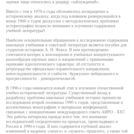
оценки чаще относились к разряду «заблуждений».
Вместе с тем в 1970-е годы обозначилось возвращение к
историческому анализу, когда под влиянием развернувшейся в
конце 1960-х годов дискуссии о методологических проблемах
историографии возросло внимание к изучению содержания
учебной литературы5.
Наиболее основательным обращением к исследованию содержания
школьных учебников в советской литературе является пособие для
студентов-историков А. Н. Фукса. В нем противоречиво
сочетаются интерес к воплощению в учебниках концептуального
разнообразия научных школ и направлений с привычными
оценками идеологического характера: об отсталости и
ретроградстве официально-охранительного направления,
непоследовательности и слабости -буржуазно-либерального и
прогрессивности - демократического6.
В 1990-е годы начинается новый этап в изучении отечественной
учебно-исторической литературы. Существенный вклад в
разработку проблемы школьных учебников истории привнесли
исследования второй половины 1990-х годов, представленные в
коллективных монографиях и материалах конференций,
связанных с инициативами международного совета АИРО - XX7.
Эти работы интересны прежде всего тем, что внимание
исследователей сосредоточено на процессах, происходящих в
России в 1990-е годы. В них содержится глубокий анализ
изменений в видении «своего» и «чужого» прошлого, а также той