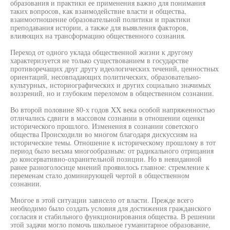
образования и практики ее применения важно для понимания
таких вопросов, как взаимодействие власти и общества,
взаимоотношение образовательной политики и практики
преподавания истории, а также для выявления факторов,
влияющих на трансформацию общественного сознания.
Переход от одного уклада общественной жизни к другому
характеризуется не только существованием в государстве
противоречащих друг другу идеологических течений, ценностных
ориентаций, несовпадающих политических, образовательно-
культурных, историографических и других социально значимых
воззрений, но и глубоким переломом в общественном сознании.
Во второй половине 80-х годов XX века особой напряженностью
отличались сдвиги в массовом сознании в отношении оценки
исторического прошлого. Изменения в сознании советского
общества Происходили во многом благодаря дискуссиям на
исторические темы. Отношение к историческому прошлому в тот
период было весьма многообразным: от радикального отрицания
до консервативно-охранительной позиции. Но в невиданной
ранее разноголосице мнений проявилось главное: стремление к
переменам стало доминирующей чертой в общественном
сознании.
Многое в этой ситуации зависело от власти. Прежде всего
необходимо было создать условия для достижения гражданского
согласия и стабильного функционирования общества. В решении
этой задачи могло помочь школьное гуманитарное образование,