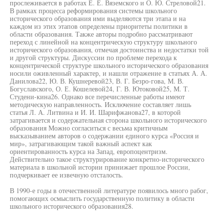
прослеживается в работах Е. Е. Вяземского и О. Ю. Стреловой21.
В рамках процесса реформирования системы школьного
исторического образования ими выделяются три этапа и на
каждом из этих этапов определены приоритеты политики в
области образования. Также авторы подробно рассматривают
переход с линейной на концентрическую структуру школьного
исторического образования, отмечая достоинства и недостатки той
и другой структуры. Дискуссии по проблеме перехода к
концентрической структуре школьного исторического образования
носили оживленный характер, и нашли отражение в статьях А. А.
Данилова22, Ю. В. Кушнеревой23, В. Г. Безро-гова, М. В.
Богуславского, О. Е. Кошелевой24, Г. В. Ютоковой25, М. Т.
Студени-кина26. Однако все перечисленные работы имеют
методическую направленность. Исключение составляет лишь
статья Л. А. Литвина и И. И. Шарифжанова27, в которой
затрагивается и содержательная сторона школьного исторического
образования Можно согласиться с весьма критичным
высказыванием авторов о содержании единого курса «Россия и
мир», затрагивающим такой важный аспект как
ориентированность курса на Запад, европоцентризм.
Действительно такое структурирование конкретно-исторического
материала в школьной истории принижает прошлое России,
подчеркивает ее извечную отсталость.
В 1990-е годы в отечественной литературе появилось много рабог,
помогающих осмыслить государственную политику в области
школьного исторического образования28.