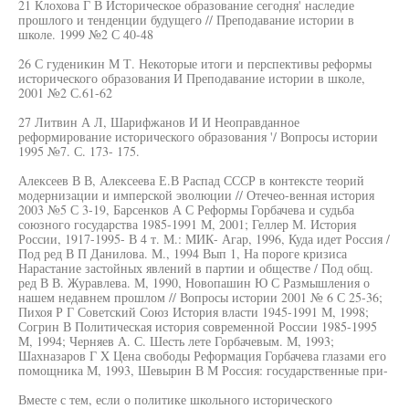
21 Клохова Г В Историческое образование сегодня' наследие
прошлого и тенденции будущего // Преподавание истории в
школе. 1999 №2 С 40-48
26 С гуденикин М Т. Некоторые итоги и перспективы реформы
исторического образования И Преподавание истории в школе,
2001 №2 С.61-62
27 Литвин А Л, Шарифжанов И И Неоправданное
реформирование исторического образования '/ Вопросы истории
1995 №7. С. 173- 175.
Алексеев В В, Алексеева Е.В Распад СССР в контексте теорий
модернизации и имперской эволюции // Отечео-венная история
2003 №5 С 3-19, Барсенков А С Реформы Горбачева и судьба
союзного государства 1985-1991 М, 2001; Геллер М. История
России, 1917-1995- В 4 т. М.: МИК- Агар, 1996, Куда идет Россия /
Под ред В П Данилова. М., 1994 Вып 1, На пороге кризиса
Нарастание застойных явлений в партии и обществе / Под общ.
ред В В. Журавлева. М, 1990, Новопашин Ю С Размышления о
нашем недавнем прошлом // Вопросы истории 2001 № 6 С 25-36;
Пихоя Р Г Советский Союз История власти 1945-1991 М, 1998;
Согрин В Политическая история современной России 1985-1995
М, 1994; Черняев А. С. Шесть лете Горбачевым. М, 1993;
Шахназаров Г X Цена свободы Реформация Горбачева глазами его
помощника М, 1993, Шевырин В М Россия: государственные при-
Вместе с тем, если о политике школьного исторического