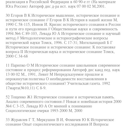
реализация в Российской Федерации в 60 90-е гг (На материале
Юга России) Автореф дис д-ра ист. наук 07 00 02 М,2001.
30 Егоров В К Историческое мышление, историческое познание и
историческое сознание // Егоров В К История в нашей жизни М,
1990 С 58-115, Ионов И. Кризис исторического сознания в России
и пути его преодоления // Общественные науки и современность
1994 №6 С 89-103, Левада Ю А Историческое сознание и научный
метод // Методологические и историографические вопросы
исторической науки Томск, 1996. С 17-31; Могильницкий Б Г
Историческое познание и историческое созиание: К постановке
вопроса II Историческая наука и историческое сознание Томск,
2000 С 34-68
11 Парипко О М Историческое сознание школьников современное
состояние и процесс реформирования Автореф дис канд пед. наук
13 00 02 М., 1991, Левит М Непредсказуемое прошлое и
опрокинутая полигика О необходимости восстановления в
обществе исторического сознания'/ Учительская газета. 1992
17марта(№10,11) С 8-9.
52 Тощенко Ж1 Историческое сознание и историческая память.
Анализ современного состояния // Новая и новейшая история 2000
№4 С 3-15, Левада Ю А От мнений к пониманию
Социологические очерки 1993-2000 М, 2000
33 Журавлев Г T, Меркушин В И, Фомичев Ю К Историческое
сознание Опыт социологического исследования И Вопросы