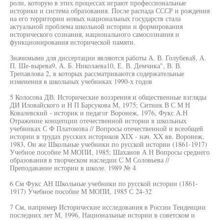
роли, которую в этих процессах играют профессиональные
историки и система образования. После распада СССР и рождения
на его территории новых национальных государств стала
актуальной проблема школьной истории и формирования
исторического сознания, национального самосознания и
функционирования исторической памяти.
Значимыми для диссертации являются работы А. В. Голубева8, А.
П. Ше-вырева9, А. Б. Николаева10, Е. В. Демчика", В. В.
Трепавлова 2, в которых рассматриваются содержательные
изменения в школьных учебниках 1990-х годов
5 Колосова ДВ. Исторические воззрения и общественные взгляды
ДИ Иловайского и Н П Барсукова М, 1975; Ситник В С М Н
Ковалевский - историк и педагог Воронеж, 1976, Фукс А.Н
Отражение концепции отечественной истории в школьных
учебниках С Ф Платонова // Вопросы отечественной и всеобщей
истории в трудах русских историков XIX - нач. XX вв. Воронеж,
1983, Он же Школьные учебники по русской истории (1861-1917)
Учебное пособие М МОПИ, 1985; Шаханов А Н Вопросы среднего
образования в творческом наследии С М Соловьева //
Преподавание истории в школе. 1989 № 4
6 См Фукс АН Школьные учебники по русской истории (1861-
1917) Учебное пособие М МОПИ, 1985 С 24-32
7 См, например Исторические исследования в России Тенденции
последних лет М, 1996, Национальные истории в советском и