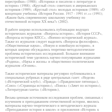
перестройки» (1988); «Историки и писатели о литературе и
истории» (1988); «Круглый стол» советских и американских
историков (1989); «Круглый стол» молодых историков (1989); «О
концепции учебника «История России. 1917 - 1991 гг.»» (1991);
«Каким быть современному школьному учебнику по
отечественной истории XX века?» (2002).
В работе широко использовались публикации ведущих
исторических журналов: «Вопросы истории», «История СССР»,
«Вопросы истории КПСС», «Военно-исторический журнал».
Также из журналов следует выделить «Вопросы философии»,
«Общественные науки», «Новую и новейшую историю», в
которых широко обсуждались теоретико-методологические
проблемы исторических исследований. Большое внимание
исторической теме уделялось научно-популярными журналами
«Родина», «Наука и жизнь» и общественно-политическим
журналом «Огонек».
Также исторические материалы регулярно публиковались в
специальных рубриках в ряде центральных газет: «Неделя»
(«Исторический клуб»), «Правда» («Правдинские пятницы»),
«Союз» («Страницы истории»), «Поиск» («Зачет по истории»),
«Литературная газета» («История»),
Весьма ценным источником исследования проблем, связанных с
изучением и преподаванием отечественной истории, явились
материалы научно-теоретического и методического журнала
«Преподавание истории в школе» и приложения «История» к