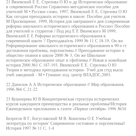
21 Вяземский Е Е, Стрелова О Ю и др Историческое образование
в современной России Справочно-мегодическое пособие для
учителей М • Русское слово, 1997, Вяземский Е Е, Стрелова О Ю
Как сегодня преподавать историю в школе: Пособие для учителя.
М Просвещение, 1999, История для завтрашнего дня (современная
реформа школьного исторического образования в России) Пособие
для учителей и студентов / Под ред Е Е Вяземского М 1999;
Вяземский Е Е Реформа исторического образования в
современной шкоте '/ Преподава/ель 1999 № 11 С 18-19, Он же
Реформирование школьного исторического образования в 90-е гг
достижения проблемы, перспективы // Преподавание истории и
общество-знания в школе 2000 № 3, Он же Школьное
историческое образование опыт и гфоблемы // Новая и новейшая
история 2000 №1 С 187-193, Вяземский Е Е, Стрелова О Ю
Теория и методика преподавания истории- Учеб для студ высш
учеб заведений - М • Гуманиг изд. центр ВЛАДОС,2003.
22 Данилов А А Историческое образование // Мир образования.
1996 №6 С 21-22
23 Кушнерева Ю В Концентрическая структура исторических
курсов кажущиеся преимущества и реальные проблемы//История
Еженедельное приложение к газете «Первое сеетября» 1996 №34
Безрогое В Г, Богуславский М В. Кошелева О Е Учебная
литература по истории' Современное состояние и перспективы//
История 1997 № 11 С. 1-4