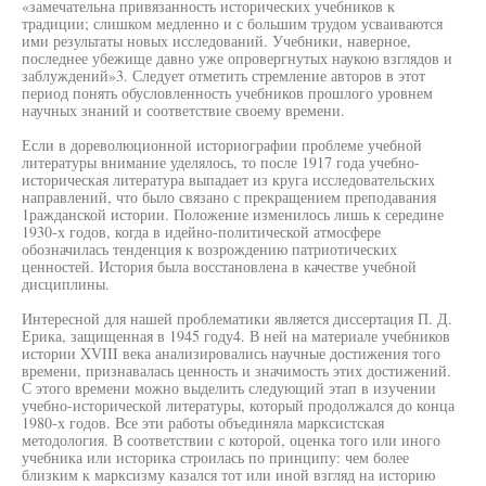
«замечательна привязанность исторических учебников к
традиции; слишком медленно и с большим трудом усваиваются
ими результаты новых исследований. Учебники, наверное,
последнее убежище давно уже опровергнутых наукою взглядов и
заблуждений»3. Следует отметить стремление авторов в этот
период понять обусловленность учебников прошлого уровнем
научных знаний и соответствие своему времени.
Если в дореволюционной историографии проблеме учебной
литературы внимание уделялось, то после 1917 года учебно-
историческая литература выпадает из круга исследовательских
направлений, что было связано с прекращением преподавания
1ражданской истории. Положение изменилось лишь к середине
1930-х годов, когда в идейно-политической атмосфере
обозначилась тенденция к возрождению патриотических
ценностей. История была восстановлена в качестве учебной
дисциплины.
Интересной для нашей проблематики является диссертация П. Д.
Ерика, защищенная в 1945 году4. В ней на материале учебников
истории XVIII века анализировались научные достижения того
времени, признавалась ценность и значимость этих достижений.
С этого времени можно выделить следующий этап в изучении
учебно-исторической литературы, который продолжался до конца
1980-х годов. Все эти работы объединяла марксистская
методология. В соответствии с которой, оценка того или иного
учебника или историка строилась по принципу: чем более
близким к марксизму казался тот или иной взгляд на историю