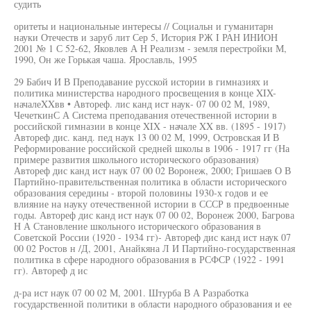
судить
оритеты и национальные интересы // Социальн и гуманитарн
науки Отечеств и заруб лит Сер 5, История РЖ I РАН ИНИОН
2001 № 1 С 52-62, Яковлев А Н Реализм - земля перестройки М,
1990, Он же Горькая чаша. Ярославль, 1995
29 Бабич И В Преподавание русской истории в гимназиях и
политика министерства народного просвещения в конце XIX-
началеXXвв • Автореф. лис канд ист наук- 07 00 02 М, 1989,
ЧечеткинС А Система преподавания отечественной истории в
российской гимназии в конце XIX - начале XX вв. (1895 - 1917)
Автореф дис. канд. пед наук 13 00 02 М, 1999, Островская И В
Реформирование российской средней школы в 1906 - 1917 гг (На
примере развития школьного исторического образования)
Автореф дис канд ист наук 07 00 02 Воронеж, 2000; Гришаев О В
Партийно-правительственная политика в области исторического
образования середины - второй половины 1930-х годов и ее
влияние на науку отечественной истории в СССР в предвоенные
годы. Автореф дис канд ист наук 07 00 02, Воронеж 2000, Багрова
Н А Становление школьного исторического образования в
Советской России (1920 - 1934 гг)- Автореф дис канд ист наук 07
00 02 Ростов н /Д, 2001, Анайкяна Л И Партийно-государственная
политика в сфере народного образования в РСФСР (1922 - 1991
гг). Автореф д ис
д-ра ист наук 07 00 02 М, 2001. Штурба В А Разработка
государственной политики в области народного образования и ее