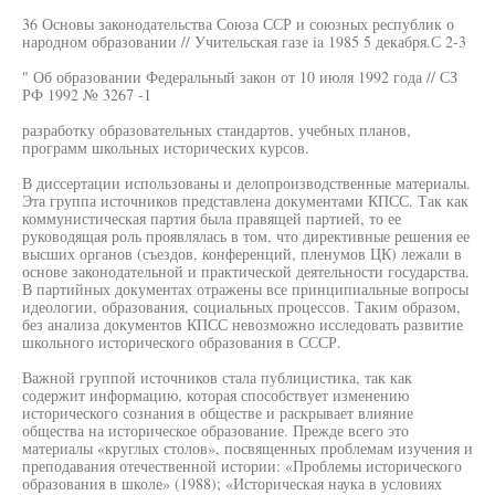
36 Основы законодательства Союза ССР и союзных республик о
народном образовании // Учительская газе ia 1985 5 декабря.С 2-3
" Об образовании Федеральный закон от 10 июля 1992 года // СЗ
РФ 1992 № 3267 -1
разработку образовательных стандартов, учебных планов,
программ школьных исторических курсов.
В диссертации использованы и делопроизводственные материалы.
Эта группа источников представлена документами КПСС. Так как
коммунистическая партия была правящей партией, то ее
руководящая роль проявлялась в том, что директивные решения ее
высших органов (съездов, конференций, пленумов ЦК) лежали в
основе законодательной и практической деятельности государства.
В партийных документах отражены все принципиальные вопросы
идеологии, образования, социальных процессов. Таким образом,
без анализа документов КПСС невозможно исследовать развитие
школьного исторического образования в СССР.
Важной группой источников стала публицистика, так как
содержит информацию, которая способствует изменению
исторического сознания в обществе и раскрывает влияние
общества на историческое образование. Прежде всего это
материалы «круглых столов», посвященных проблемам изучения и
преподавания отечественной истории: «Проблемы исторического
образования в школе» (1988); «Историческая наука в условиях