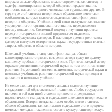
широком смысле образование можно определить как систему, в
ходе функционирования которой общество передает знания,
ценности, навыки от одного человека или группы лиц другим. В
структуре этой системы историческое образование имеет свои
особенности, которые являются следствием специфики роли
истории в обществе. Учебник в этой связи выступает как элемент
упорядоченного и организованного знания, передающегося
новому поколению. Системный подход в изучении процесса
передачи исторических знаний предполагает выделение
системообразующих факторов. В настоящее время в роли таких
факторов выступает историческая наука, государственная власть и
запросы общества в области истории.
Школьный учебник, в силу специфики жанра, обязан
концентрированно отражать воззрения автора сразу по целому
комплексу проблем и исторических эпох. При этом каждый автор
отражает достижения исторической науки на том или ином этапе
развития. Безусловной является взаимосвязь исторической науки и
школьных учебников: развитие исторической науки приводит в
движение и школьные учебники.
Не менее важным для системного анализа является изучение
государственной образовательной политики. Любое государство
пытается в той или иной степени привнести определенные
идеологические стандарты в содержание школьного исторического
образования. История всегда занимает особое место в системе
общего образования, так как именно содержание этого предмета
помогает молодым поколениям освоить культурнснисторическую