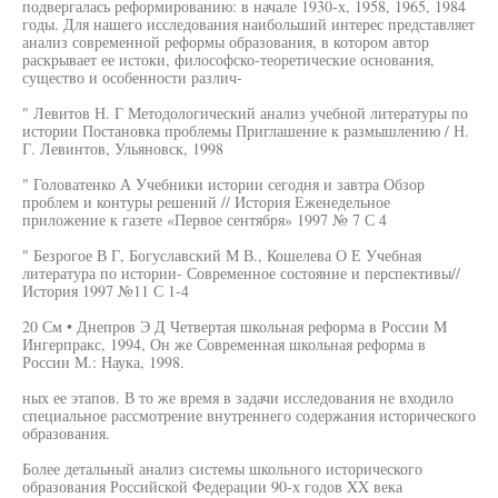
подвергалась реформированию: в начале 1930-х, 1958, 1965, 1984
годы. Для нашего исследования наибольший интерес представляет
анализ современной реформы образования, в котором автор
раскрывает ее истоки, философско-теоретические основания,
существо и особенности различ-
" Левитов Н. Г Методологический анализ учебной литературы по
истории Постановка проблемы Приглашение к размышлению / Н.
Г. Левинтов, Ульяновск, 1998
" Головатенко А Учебники истории сегодня и завтра Обзор
проблем и контуры решений // История Еженедельное
приложение к газете «Первое сентября» 1997 № 7 С 4
" Безрогое В Г, Богуславский М В., Кошелева О Е Учебная
литература по истории- Современное состояние и перспективы//
История 1997 №11 С 1-4
20 См • Днепров Э Д Четвертая школьная реформа в России М
Ингерпракс, 1994, Он же Современная школьная реформа в
России М.: Наука, 1998.
ных ее этапов. В то же время в задачи исследования не входило
специальное рассмотрение внутреннего содержания исторического
образования.
Более детальный анализ системы школьного исторического
образования Российской Федерации 90-х годов XX века