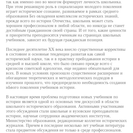
так как именно оно во многом формирует личность школьника.
При этом решающую роль в социализации молодого поколения
играет историческое сознание, развиваемое в рамках среднего
образования Без овладения комплексом исторических знаний,
прежде всего по истории Отечества, школьник может стать
хорошим профессионалом в любой области, но никогда не станет
достойным гражданином своей страны. И от того, какие ценности
и приоритеты преподносятся ученикам на страницах школьных
учебников, зависит их будущая гражданская позиция.
Последнее десятилетие XX века внесло существенные коррективы
в состояние и основные тенденции развитая как самой
исторической науки, так и в практику прейодавания истории в
средней и высшей школе, что было связано прежде всего с
кризисом советской идеологии, еще недавно обязательной для
всех. В новых условиях произошло существенное расширение и
обогащение теоретических и методологических подходов в
изучении прошлого, что предопределило необходимость создания
нЬвого поколения учебников истории.
В настоящее время проблема подготовки новых учебников по
истории является одной из основных тем дискуссий в области
школьного исторического образования. Активными участниками
этого обсуждения стали школьные и вузовские преподаватели
истории, научные сотрудники академических институтов,
Министерство образования, редакционные коллегии исторических
журналов. Причем в последние несколько лет учебная литература
стала предметом обсуждения не только в среде профессионалов.