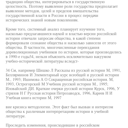
традицию общества, интегрироваться в государственную
целостность. Поэтому выявление роли государства предполагает
выявление методов, целей и пределов вмешательства
государственной власти в России в процесс передачи
исторических знаний новым поколениям.
Кроме того, системный анализ планирует изучение того,
насколько предлагавшиеся наукой и властью версии российской
истории отвечали запросам общества, в какой степени
формировали сознание общества и насколько зависели от этого
общества. В частности, многочисленные переиздания
дореволюционных учебников по истории, которые производились
в 1990-е годы34, нельзя объяснить исключительно вакуумом
учебно-исторической литературы вследст-
34 См, например Шишко Л Рассказы из русской истории М, 1991,
Беллярминов И Элементарный курс всеобщей и русской истории
М., 1993; Ишимова А О Сокращенная российская история. М,
1993, Острогорский М Учебник русской истории М., 1995;
Иловайский ДИ. Краткие очерки русской истории Курск, 1996, У
стрялов Н Г Русская история Петрозаводск, 1996, Кареев Н И
Учебная книга истории М, 1997
вие кризиса методологии. Этот факт был вызван и интересом
общества к различным интерпретациям истории в учебной
литературе.
Проследить изменения, происходившие в российском