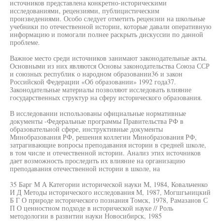
источников представлена конкретно-историческими
исследованиями, рецензиями, публицистическим
произведениями. Особо следует отметить рецензии на школьные
учебники по отечественной истории, которые давали оперативную
информацию и помогали полнее раскрыть дискуссии по данной
проблеме.
Важное место среди источников занимают законодательные акты.
Основными из них являются Основы законодательства Союза ССР
и союзных республик о народном образовании36 и закон
Российской Федерации «Об образовании» 1992 года37.
Законодательные материалы позволяют исследовать влияние
государственных структур на сферу исторического образования.
В исследовании использованы официальные нормативные
документы -Федеральные программы Правительства РФ в
образовательной сфере, инструктивные документы
Минобразования РФ, решения коллегии Минобразования РФ,
затрагивающие вопросы преподавания истории в средней школе,
в том числе и отечественной истории. Анализ этих источников
дает возможность проследить их влияние на организацию
преподавания отечественной истории в школе, на
35 Барг М А Категории исторической науки М, 1984, Ковальченко
И Д Методы исторического исследования М, 1987, Могшгьницкий
Б Г О природе исторического познания Томск, 1978, Рамазанов С
П О ценностном подходе в исторической науке // Роль
методологии в развитии науки Новосибирск, 1985