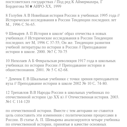
постсоветских государствах / Под ред К Аймермахера, Г
Бордюгова М ■ АИРО-ХХ, 1999
8 Голубев А В Новейшая история России в учебниках 1995 года //
Исторические исследования в России Тенденции последних лет
М., 1996 С 56-65.
9 Шевырев А П История в школе' образ отечества в новых
учебниках // Исторические исследования в России Тенденции
последних лет М, 1996 С 37-55; Он же. Тенденции развития
учебной литературы по истории в России // Преподавание
истории в школе. 2000. №7 С 70-75
10 Нихолаев А Б Февральская революция 1917 года в школьных
учебниках по истории России // Преподавание истории и
обшествознания. 2001. № 5 С 62-68.
" Демчик Е В Шкальные учебники с точки зрения преподавателя
вуза // Преподавание истории в школе 2002 № 10 С. 74-80.
12 Трепавлов В.В Народы России в школьных учебниках по
отечественной истории (до XX в) // Отечественная история. 2003.
№1 С 114-120
по отечественной истории. Вместе с тем авторами не ставится
цель сопоставить эти изменения с политическими процессами в
России. В статье А. П. Шевырева анализируются четыре учебника
по отечественной истории, принятые в качестве основных