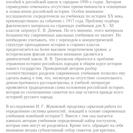
пособий в российской школе в середине 1990-х годов. Автором
справедливо отмечалось отсутствие преемственности в освещении
и осмыслении российской истории. Особое внимание
исследователи сосредоточили на учебниках по истории XX века,
преимущественно на событиях с 1917 года. Проблему подбора
фактического материала на страницах учебников для X - XI
классов затронул Е. В. Демчик. По его мнению, этого материала
большинству современных школьных учебников не хватает. Но
необходимо учитывать, что с переходом к концентрической
структуре преподавание истории в старших классах
предполагается на более высоком теоретическом уровне, а
историческим фактам основное внимание уделяется в
девятилетней школе. В. В. Трепавлов обратился к проблеме
отражения истории российских народов в общем курсе истории
нашего государства. Проведенный автором разбор
соответствующих разделов современных учебников позволил ему
сделать вывод о том, что, несмотря на отсутствие сознательного,
демонстративного руссоцентризма, в учебной литературе
проявляется традиционная схема изложения российской истории,
которая по соотношению сюжетов все еще остается прежде всего
историей русского народа.
В исследовании И. Г. Жуковской проделана серьезная работа по
определению системы ценностей, лежащей в основе современных
учебников новейшей истории'3. Вместе с тем она пытается
навязать авторам учебников определенный набор постулатов,
которые ими могут не разделяться. Кроме того, обращает на себя
внимание весьма субъективный отбор сюжетов для критики,