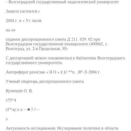
- Волгоградский государственный педагогический университет
Защита состоится «
2004 г. в « У» часов
на за-
седании диссертационного совета Д 211. 029. 02 при
Волгоградском государственном университете (400062, г.
Волгоград, ул. 2-я Продольная, 30)
С диссертацией можно ознакомиться в библиотеке Волгоградского
государственного университета
Автореферат разослан « Я О » £ £/ ^^п. .Я^-Л-2004 г.
Ученый секретарь диссертационного совета
Кузнецов О. В.
155*4
сГ^лу о а —■ 7 /—
з
Актуальность исследования. Исследование политики в области