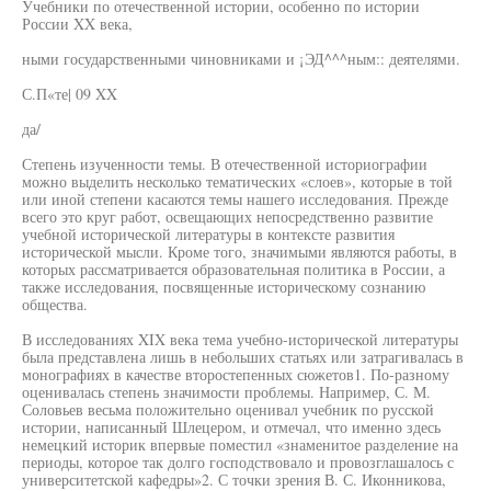
Учебники по отечественной истории, особенно по истории
России XX века,
ными государственными чиновниками и ¡ЭД^^^ным:: деятелями.
С.П«те| 09 XX
да/
Степень изученности темы. В отечественной историографии
можно выделить несколько тематических «слоев», которые в той
или иной степени касаются темы нашего исследования. Прежде
всего это круг работ, освещающих непосредственно развитие
учебной исторической литературы в контексте развития
исторической мысли. Кроме того, значимыми являются работы, в
которых рассматривается образовательная политика в России, а
также исследования, посвященные историческому сознанию
общества.
В исследованиях XIX века тема учебно-исторической литературы
была представлена лишь в небольших статьях или затрагивалась в
монографиях в качестве второстепенных сюжетов1. По-разному
оценивалась степень значимости проблемы. Например, С. М.
Соловьев весьма положительно оценивал учебник по русской
истории, написанный Шлецером, и отмечал, что именно здесь
немецкий историк впервые поместил «знаменитое разделение на
периоды, которое так долго господствовало и провозглашалось с
университетской кафедры»2. С точки зрения В. С. Иконникова,