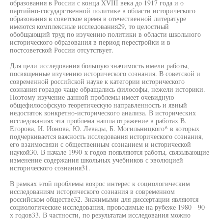
образования в России с конца XVIII века до 1917 года и о
партийно-государственной политике в области исторического
образования в советское время в отечественной литературе
имеются комплексные исследования29, то целостный
обобщающий труд по изучению политики в области школьного
исторического образования в период перестройки и в
постсоветской России отсутствует.
Для цели исследования большую значимость имели работы,
посвященные изучению исторического сознания. В советской и
современной российской науке к категории исторического
сознания гораздо чаще обращались философы, нежели историки.
Поэтому изучение данной проблемы имеет очевидную
общефилософскую теоретическую направленность и явный
недостаток конкретно-исторического анализа. В исторических
исследованиях эта проблема нашла отражение в работах В.
Егорова, И. Ионова, Ю. Левады, Б. Могильницкого^ в которых
подчеркивается важность исследования исторического сознания,
его взаимосвязи с общественным сознанием и исторической
наукой30. В начале 1990-х годов появляются работы, связывающие
изменение содержания школьных учебников с эволюцией
исторического сознания31.
В рамках этой проблемы возрос интерес к социологическим
исследованиям исторического сознания в современном
российском обществе32. Значимыми для диссертации являются
социологические исследования, проводимые на рубеже 1980 - 90-
х годов33. В частности, по результатам исследования можно