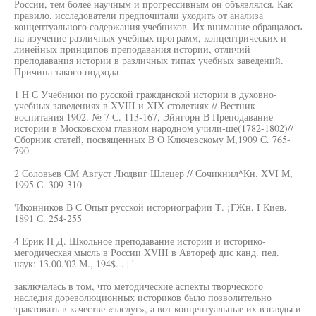
России, тем более научным и прогрессивным он объявлялся. Как
правило, исследователи предпочитали уходить от анализа
концептуального содержания учебников. Их внимание обращалось
на изучение различных учебных программ, концентрических и
линейных принципов преподавания истории, отличий
преподавания истории в различных типах учебных заведений.
Причина такого подхода
1 Н С Учебники по русской гражданской истории в духовно-
учебных заведениях в XVIII и XIX столетиях // Вестник
воспитания 1902. № 7 С. 113-167, Эйнгорн В Преподавание
истории в Московском главном народном учили-ше(1782-1802)//
Сборник статей, посвященных В О Ключевскому М,1909 С. 765-
790.
2 Соловьев СМ Август Людвиг Шлецер // Сочикнил^Кн. XVI М,
1995 С. 309-310
'Иконников В С Опыт русской историографии Т. ¡ГЖн, I Киев,
1891 С. 254-255
4 Ерик П Д. Школьное преподавание истории и историко-
мегодическая мысль в России XVIII в Автореф дис канд. пед.
наук: 13.00.'02 М., 194$. . | '
заключалась в том, что методические аспекты творческого
наследия дореволюционных историков было позволительно
трактовать в качестве «заслуг», а вот концептуальные их взгляды и