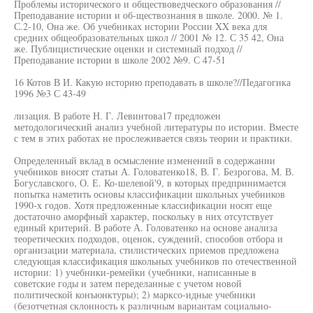
Проблемы исторического и обществоведческого образования //
Преподавание истории и об-ществознания в школе. 2000. № 1.
С.2-10, Она же. Об учебниках истории России XX века для
средних общеобразовательных школ // 2001 № 12. С 35 42, Она
же. Публицистические оценки и системный подход //
Преподавание истории в школе 2002 №9. С 47-51
16 Котов В И. Какую историю преподавать в школе?//Педагогика
1996 №3 С 43-49
лизация. В работе Н. Г. Левинтова17 предложен
методологический анализ учебной литературы по истории. Вместе
с тем в этих работах не прослеживается связь теории и практики.
Определенный вклад в осмысление изменений в содержании
учебников вносят статьи А. Головатенко18, В. Г. Безрогова, М. В.
Богуславского, О. Е. Ко-шелевой'9, в которых предпринимается
попытка наметить основы классификации школьных учебников
1990-х годов. Хотя предложенные классификации носят еще
достаточно аморфный характер, поскольку в них отсутствует
единый критерий. В работе А. Головатенко на основе анализа
теоретических подходов, оценок, суждений, способов отбора и
организации материала, стилистических приемов предложена
следующая классификация школьных учебников по отечественной
истории: 1) учебники-ремейки (учебники, написанные в
советские годы и затем переделанные с учетом новой
политической конъюнктуры); 2) марксо-идные учебники
(безотчетная склонность к различным вариантам социально-