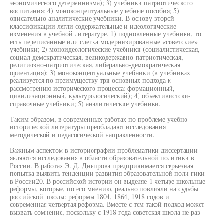
экономического детерминизма); 3) учебники патриотического
воспитания; 4) моноконцептуальные учебные пособия; 5)
описательно-аналитические учебники. В основу второй
классификации легли содержательные и идеологические
изменения в учебной литературе. 1) подновленные учебники, то
есть переписанные или слегка модернизированные «советские»
учебники; 2) моноидеологические учебники (социалистическая,
социал-демократическая, великодержавно-патриотическая,
религиозно-патриотическая, либерально-демократическая
ориентация); 3) моноконцептуальные учебники (в учебниках
реализуется по преимуществу три основных подхода к
рассмотрению исторического процесса: формационный,
цивилизационный, культурологический); 4) объективистски-
справочные учебники; 5) аналитические учебники.
Таким образом, в современных работах по проблеме учебно-
исторической литературы преобладают исследования
методической и педагогической направленности.
Важным аспектом в историографии проблематики диссертации
являются исследования в области образовательной политики в
России. В работах Э. Д. Днепрова предпринимается серьезная
попытка выявить тенденции развития образовательной поли гики
в России20. В российской истории он выделяе-1 четыре школьные
реформы, которые, по его мнению, реально повлияли на судьбы
российской школы: реформы 1804, 1864, 1918 годов и
современная четвертая реформа. Вместе с тем такой подход может
вызвать сомнение, поскольку с 1918 года советская школа не раз