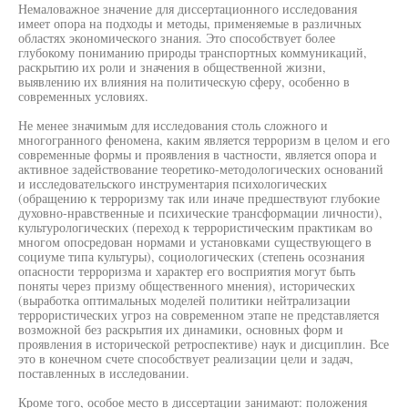
Немаловажное значение для диссертационного исследования
имеет опора на подходы и методы, применяемые в различных
областях экономического знания. Это способствует более
глубокому пониманию природы транспортных коммуникаций,
раскрытию их роли и значения в общественной жизни,
выявлению их влияния на политическую сферу, особенно в
современных условиях.
Не менее значимым для исследования столь сложного и
многогранного феномена, каким является терроризм в целом и его
современные формы и проявления в частности, является опора и
активное задействование теоретико-методологических оснований
и исследовательского инструментария психологических
(обращению к терроризму так или иначе предшествуют глубокие
духовно-нравственные и психические трансформации личности),
культурологических (переход к террористическим практикам во
многом опосредован нормами и установками существующего в
социуме типа культуры), социологических (степень осознания
опасности терроризма и характер его восприятия могут быть
поняты через призму общественного мнения), исторических
(выработка оптимальных моделей политики нейтрализации
террористических угроз на современном этапе не представляется
возможной без раскрытия их динамики, основных форм и
проявления в исторической ретроспективе) наук и дисциплин. Все
это в конечном счете способствует реализации цели и задач,
поставленных в исследовании.
Кроме того, особое место в диссертации занимают: положения