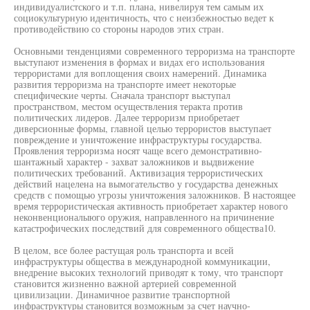
индивидуалистского и т.п. плана, нивелируя тем самым их
социокультурную идентичность, что с неизбежностью ведет к
противодействию со стороны народов этих стран.
Основными тенденциями современного терроризма на транспорте
выступают изменения в формах и видах его использования
террористами для воплощения своих намерений. Динамика
развития терроризма на транспорте имеет некоторые
специфические черты. Сначала транспорт выступал
пространством, местом осуществления теракта против
политических лидеров. Далее терроризм приобретает
диверсионные формы, главной целью террористов выступает
повреждение и уничтожение инфраструктуры государства.
Проявления терроризма носят чаще всего демонстративно-
шантажный характер - захват заложников и выдвижение
политических требований. Активизация террористических
действий нацелена на вымогательство у государства денежных
средств с помощью угрозы уничтожения заложников. В настоящее
время террористическая активность приобретает характер нового
неконвенционалыюго оружия, направленного на причинение
катастрофических последствий для современного общества10.
В целом, все более растущая роль транспорта и всей
инфраструктуры общества в международной коммуникации,
внедрение высоких технологий приводят к тому, что транспорт
становится жизненно важной артерией современной
цивилизации. Динамичное развитие транспортной
инфраструктуры становится возможным за счет научно-