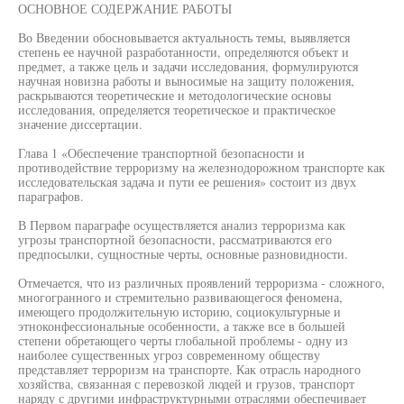
ОСНОВНОЕ СОДЕРЖАНИЕ РАБОТЫ
Во Введении обосновывается актуальность темы, выявляется
степень ее научной разработанности, определяются объект и
предмет, а также цель и задачи исследования, формулируются
научная новизна работы и выносимые на защиту положения,
раскрываются теоретические и методологические основы
исследования, определяется теоретическое и практическое
значение диссертации.
Глава 1 «Обеспечение транспортной безопасности и
противодействие терроризму на железнодорожном транспорте как
исследовательская задача и пути ее решения» состоит из двух
параграфов.
В Первом параграфе осуществляется анализ терроризма как
угрозы транспортной безопасности, рассматриваются его
предпосылки, сущностные черты, основные разновидности.
Отмечается, что из различных проявлений терроризма - сложного,
многогранного и стремительно развивающегося феномена,
имеющего продолжительную историю, социокультурные и
этноконфессиональные особенности, а также все в большей
степени обретающего черты глобальной проблемы - одну из
наиболее существенных угроз современному обществу
представляет терроризм на транспорте. Как отрасль народного
хозяйства, связанная с перевозкой людей и грузов, транспорт
наряду с другими инфраструктурными отраслями обеспечивает