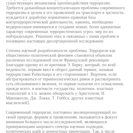
существующих механизмов противодействия терроризму.
Требуется дальнейшая концептуализация проблемы современного
терроризма в целом и его проявлений на транспорте в частности,
нуждается в доработке нормативно-правовая база
контртеррористической деятельности, наконец, необходима
модернизация имеющихся и создание новых, более адекватных
характеру современных террористических угроз, мер по их
нейтрализации. Решению этих и связанных с ними проблем и
посвящено настоящее диссертационной исследование.
Степень научной разработанности проблемы. Терроризм как
общественно-политический феномен становится объектом
различных исследований после Французской революции
благодаря одному из ее критиков Э. Берку, который, по всей
видимости, первым ввел в оборот данный термин, называя
террористами Робеспьера и его сторонников1. Впрочем, если
абстрагироваться от терминологических рамок и рассматривать
суть обозначаемого явления, то первые попытки его осмысления,
прежде всего, в контексте государства, политики, властных
технологий и т.п. можно обнаружить у Аристотеля, Н.
Макиавелли, Дж. Локка, Т. Гоббса, других известных
мыслителей2.
Современный терроризм, постоянно эволюционирующий по
своей природе, формам и проявлениям, оказывается в фокусе
внимания большого числа исследователей, являющихся
приверженцами широкого спектра научных подходов,
политических идей и ценностных ориентации. Так, в числе