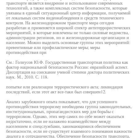
транспорте является внедрение и использование современных
технологий, а также комплексных систем безопасности, которые
увязаны в единый ситуационный центр информации, получаемой
от локальных систем видеонаблюдения и средств технического
контроля. На железнодорожном транспорте мира сегодня
разработан и применяется широкий спектр антитеррористических
мероприятий, в которые вовлечены не только силовые ведомства,
администрации регионов, но и железнодорожные организации и
население. Можно выделить основные группы этих мероприятий:
превентивные или профилактические меры; меры
противодействия при
См.: Голиусов Ю.Ф. Государственная транспортная политика как
фактор национальной безопасности России: евразийский аспект.
Диссертация на соискание ученой степени доктора политических
наук. М., 2010. С. 118.
попытке или реализации террористического акта; ликвидация
последствий, если этот акт все-таки был совершен12.
Анализ зарубежного опыта показывает, что для успешного
противодействия терроризму необходима группа законодательных,
институциональных, пропагандистских мер для борьбы с
терроризмом. Однако, этих мер самих по себе может оказаться
недостаточно, если не налажено взаимодействие между
населением и спецслужбами, занимающимися обеспечением
безопасности, если не существует взаимного понимания важности
диалога и сотрудничества. Обеспечение безопасности транспорта,