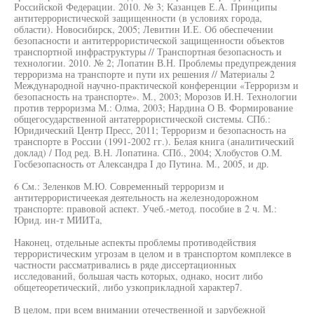
Российской Федерации. 2010. № 3; Казанцев Е.А. Принципы
антитеррористической защищенности (в условиях города,
области). Новосибирск, 2005; Левитин И.Е. Об обеспечении
безопасности и антитеррористической защищенности объектов
транспортной инфраструктуры // Транспортная безопасность и
технологии. 2010. № 2; Лопатин В.Н. Проблемы предупреждения
терроризма на транспорте и пути их решения // Материалы 2
Международной научно-практической конференции «Терроризм и
безопасность на транспорте». М., 2003; Морозов И.Н. Технологии
против терроризма М.: Олма, 2003; Нардина О В. Формирование
общегосударственной антатеррористической системы. СПб.:
Юридический Центр Пресс, 2011; Терроризм и безопасность на
транспорте в России (1991-2002 гг.). Белая книга (аналитический
доклад) / Под ред. В.Н. Лопатина. СПб., 2004; Хлобустов О.М.
Госбезопасность от Александра I до Путина. М., 2005, и др.
6 См.: Зеленков М.Ю. Современный терроризм и
антитеррористичеекая деятельность на железнодорожном
транспорте: правовой аспект. Учеб.-метод. пособие в 2 ч. М.:
Юрид. ин-т МИИТа,
Наконец, отдельные аспекты проблемы противодействия
террористическим угрозам в целом и в транспортом комплексе в
частности рассматривались в ряде диссертационных
исследований, большая часть которых, однако, носит либо
общетеоретический, либо узкоприкладной характер7.
В целом, при всем внимании отечественной и зарубежной