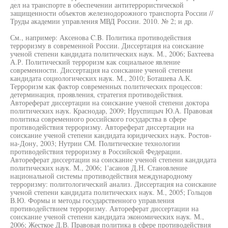
дел на транспорте в обеспечении антитеррористической
защищенности объектов железнодорожного транспорта России //
Труды академии управления МВД России. 2010. № 2; и др.
См., например: Аксенова C.B. Политика противодействия
терроризму в современной России. Диссертация на соискание
ученой степени кандидата политических наук. М., 2006; Бахтеева
А.Р. Политический терроризм как социальное явление
современности. Диссертация на соискание ученой степени
кандидата социологических наук. М., 2010; Боташева А.К.
Терроризм как фактор современных политических процессов:
детерминация, проявления, стратегия противодействия.
Автореферат диссертации на соискание ученой степени доктора
политических наук. Краснодар, 2009; Нруспицыч Ю.А. Правовая
политика современного российского государства в сфере
противодействия терроризму. Автореферат диссертации на
соискание ученой степени кандидата юридических наук. Ростов-
на-Дону, 2003; Нутрии СМ. Политические технологии
противодействия терроризму в Российской Федерации.
Автореферат диссертации на соискание ученой степени кандидата
политических наук. М., 2006; 1'асанов Д.Н. Становление
национальной системы противодействия международному
терроризму: политологический анализ. Диссертация на соискание
ученой степени кандидата политических наук. М., 2005; Гольцов
В.Ю. Формы и методы государственного управления
противодействием терроризму. Автореферат диссертации на
соискание ученой степени кандидата экономических наук. М.,
2006; Жесткое Д.В. Правовая политика в сфере противодействия