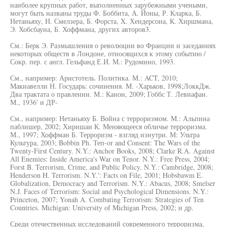
наиболее крупных работ, выполненных зарубежными учеными,
могут быть названы труды Ф. Боббита, А. Йоны, Р. Кларка, Б.
Нетаньяху, Н. Смелзера, Б. Форста, X. Хендерсона, К. Хиршмана,
Э. Хобсбауна, Б. Хоффмана, других авторов3.
См.: Берк Э. Размышления о революции во Франции и заседаниях
некоторых обществ в Лондоне, относящихся к этому событию /
Сокр. пер. с англ. Гельфанд Е.И. М.: Рудомино, 1993.
См., например: Аристотель. Политика. М.: ACT, 2010;
Макиавелли Н. Государь: сочинения. М. -Харьков, 1998;ЛоккДж.
Два трактата о правлении. М.: Канон, 2009; Гоббс Т. Левиафан.
М., 1936' и ДР-
См., например: Нетаньяху Б. Война с терроризмом. М.: Альпина
паблишер, 2002; Хиришаи К. Меняющееся обличье терроризма.
М., 1997; Хоффман Б. Терроризм - взгляд изнутри. М: Ультра
Культура, 2003; Bobbin Ph. Теп-or and Consent: The Wars of the
Twenty-First Century. N.Y.: Anchor Books, 2008; Clarke R.A. Against
All Enemies: Inside America's War on Tenor. N.Y.: Free Press, 2004;
Forst B. Terrorism, Crime, and Public Policy. N.Y.: Cambridge, 2008;
Henderson H. Terrorism. N.Y.': Facts on File, 2001; Hobsbawm E.
Globalization, Democracy and Terrorism. N.Y.: Abacus, 2008; Smelser
N.J. Faces of Terrorism: Social and Psychological Dimensions. N.Y.:
Princeton, 2007; Yonah A. Combating Terrorism: Strategies of Ten
Countries. Michigan: University of Michigan Press, 2002; и др.
Среди отечественных исследований современного терроризма,