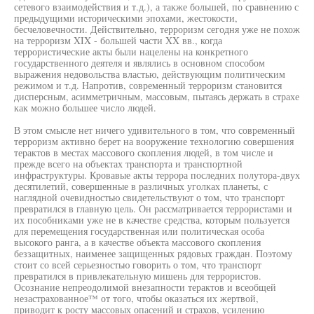
сетевого взаимодействия и т.д.), а также большей, по сравнению с
предыдущими историческими эпохами, жестокости,
бесчеловечности. Действительно, терроризм сегодня уже не похож
на терроризм XIX - большей части XX вв., когда
террористические акты были нацелены на конкретного
государственного деятеля и являлись в основном способом
выражения недовольства властью, действующим политическим
режимом и т.д. Напротив, современный терроризм становится
дисперсным, асимметричным, массовым, пытаясь держать в страхе
как можно большее число людей.
В этом смысле нет ничего удивительного в том, что современный
терроризм активно берет на вооружение технологию совершения
терактов в местах массового скопления людей, в том числе и
прежде всего на объектах транспорта и транспортной
инфраструктуры. Кровавые акты террора последних полутора-двух
десятилетий, совершенные в различных уголках планеты, с
наглядной очевидностью свидетельствуют о том, что транспорт
превратился в главную цель. Он рассматривается террористами и
их пособниками уже не в качестве средства, которым пользуется
для перемещения государственная или политическая особа
высокого ранга, а в качестве объекта массового скопления
беззащитных, наименее защищенных рядовых граждан. Поэтому
стоит со всей серьезностью говорить о том, что транспорт
превратился в привлекательную мишень для террористов.
Осознание непреодолимой внезапности терактов и всеобщей
незастрахованное™ от того, чтобы оказаться их жертвой,
приводит к росту массовых опасений и страхов, усилению