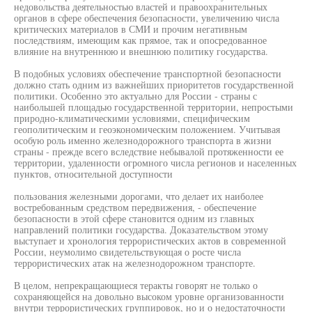
недовольства деятельностью властей и правоохранительных
органов в сфере обеспечения безопасности, увеличению числа
критических материалов в СМИ и прочим негативным
последствиям, имеющим как прямое, так и опосредованное
влияние на внутреннюю и внешнюю политику государства.
В подобных условиях обеспечение транспортной безопасности
должно стать одним из важнейших приоритетов государственной
политики. Особенно это актуально для России - страны с
наибольшей площадью государственной территории, непростыми
природно-климатическими условиями, специфическим
геополитическим и геоэкономическим положением. Учитывая
особую роль именно железнодорожного транспорта в жизни
страны - прежде всего вследствие небывалой протяженности ее
территории, удаленности огромного числа регионов и населенных
пунктов, относительной доступности
пользования железными дорогами, что делает их наиболее
востребованным средством передвижения, - обеспечение
безопасности в этой сфере становится одним из главных
направлений политики государства. Доказательством этому
выступает и хронология террористических актов в современной
России, неумолимо свидетельствующая о росте числа
террористических атак на железнодорожном транспорте.
В целом, непрекращающиеся теракты говорят не только о
сохраняющейся на довольно высоком уровне организованности
внутри террористических группировок, но и о недостаточности