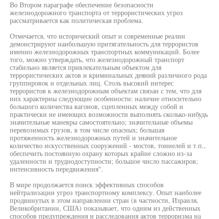
Во Втором параграфе обеспечение безопасности
железнодорожного транспорта от террористических угроз
рассматривается как политическая проблема.
Отмечается, что исторический опыт и современные реалии
демонстрируют наибольшую притягательность для террористов
именно железнодорожных транспортных коммуникаций. Более
того, можно утверждать, что железнодорожный транспорт
стабильно является привлекательным объектом для
террористических актов и криминальных деяний различного рода
группировок и отдельных лиц. Столь высокий интерес
террористов к железнодорожным объектам связан с тем, что для
них характерны следующие особенности: наличие относительно
большого количества вагонов, сцепленных между собой и
практически не имеющих возможности выполнять сколько-нибудь
значительные маневры самостоятельно; значительные объемы
перевозимых грузов, в том числе опасных; большая
протяженность железнодорожных путей и значительное
количество искусственных сооружений - мостов, тоннелей и т.п.,
обеспечить постоянную охрану которых крайне сложно из-за
удаленности и труднодоступности; большое число пассажиров;
интенсивность передвижения".
В мире продолжается поиск эффективных способов
нейтрализации угроз транспортному комплексу. Опыт наиболее
продвинутых в этом направлении стран (в частности, Израиля,
Великобритании, США) показывает, что одним из действенных
способов предупреждения и расследования актов терроризма на