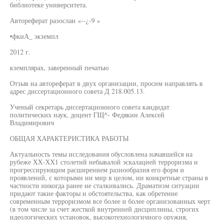
библиотеке университета.
Автореферат разослан «--¿-9 »
•фкиА_ экземпл
2012 г.
кземплярах, заверенный печатью
Отзыв на автореферат в двух организации, просим направлять в
адрес диссертационного совета Д 218.005.13.
Ученый секретарь диссертационного совета кандидат
политических наук, доцент ГЩ^- Федякин Алексей
Владимирович
ОБЩАЯ ХАРАКТЕРИСТИКА РАБОТЫ
Актуальность темы исследования обусловлена начавшейся на
рубеже ХХ-ХХ1 столетий небывалой эскалацией терроризма и
прогрессирующим расширением разнообразия его форм и
проявлений, с которыми ни мир в целом, ни конкретные страны в
частности никогда ранее не сталкивались. Драматизм ситуации
придают такие факторы и обстоятельства, как обретение
современным терроризмом все более и более организованных черт
(в том числе за счет жесткой внутренней дисциплины, строгих
идеологических установок, высокотехнологичного оружия,