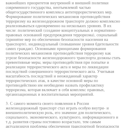
важнейших приоритетов внутренней и внешней политики
современного государства, неотъемлемой частью
общегосударственного комплекса антитеррористических мер.
Формирование политических механизмов противодействия
терроризму на железнодорожном транспорте должно комплексно
реализовываться одновременно на нескольких уровнях. В их
числе: политический (создание концептуальных и нормативно-
правовых оснований предупреждения терроризма), социальный
(принятие мер по обеспечению безопасности населения на
транспорте), индивидуальный (повышение уровня бдительности
самих граждан). Основными принципами формирования
политических механизмов противодействия терроризму как
угрозе безопасности железнодорожного транспорта должны стать
превентивные меры, меры противодействия при попытке и
реализации террористического акта и меры по ликвидации
последствий совершенного террористического акта. Учитывая
масштабность последствий и неожиданный характер
террористических атак, в качестве основной меры по
противодействию им необходимо назвать профилактику
терроризма, которая включает в себя комплекс правовых,
организационных и воспитательных мероприятий.
3. С самого момента своего появления в России
железнодорожный транспорт стал играть особую внутри- и
внешнеполитическую роль, его значение для политического,
социального, экономического, культурного, информационного и
т.д. развития страны постоянно возрастало, тем самым
актуализируя проблемы обеспечения транспортной безопасности