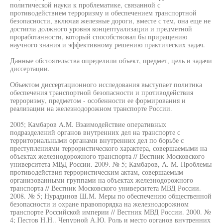
политической науки к проблематике, связанной с
противодействием терроризму и обеспечением транспортной
безопасности, включая железные дороги, вместе с тем, она еще не
достигла должного уровня концептуализации и предметной
проработанности, который способствовал бы приращению
научного знания и эффективному решению практических задач.
Данные обстоятельства определили объект, предмет, цель и задачи
диссертации.
Объектом диссертационного исследования выступает политика
обеспечения транспортной безопасности и противодействия
терроризму, предметом - особенности ее формирования и
реализации на железнодорожном транспорте России.
2005; Камбаров A.M. Взаимодействие оперативных
подразделений органов внутренних дел на транспорте с
территориальными органами внутренних дел по борьбе с
преступлениями террористического характера, совершаемыми на
объектах железнодорожного транспорта // Вестник Московского
университета МВД России. 2009. № 5; Камбаров, А. М. Проблемы
противодействия террористическим актам, совершаемым
организованными группами на объектах железнодорожного
транспорта // Вестник Московского университета МВД России.
2008. № 5; Нурадинов Ш.М. Меры по обеспечению общественной
безопасности и охране правопорядка на железнодорожном
транспорте Российской империи // Вестник МВД России. 2000. №
4; Пестов H.H.. Чепурной А.Ю. Роль и место органов внутренних