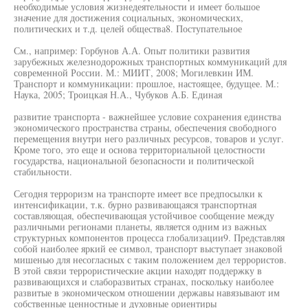
необходимые условия жизнедеятельности и имеет большое
значение для достижения социальных, экономических,
политических и т.д. целей общества8. Поступательное
См., например: Горбунов А.А. Опыт политики развития
зарубежных железнодорожных транспортных коммуникаций для
современной России. М.: МИИТ, 2008; Могилевкин ИМ.
Транспорт и коммуникации: прошлое, настоящее, будущее. М.:
Наука, 2005; Троицкая Н.А., Чубуков А.Б. Единая
развитие транспорта - важнейшее условие сохранения единства
экономического пространства страны, обеспечения свободного
перемещения внутри него различных ресурсов, товаров и услуг.
Кроме того, это еще и основа территориальной целостности
государства, национальной безопасности и политической
стабильности.
Сегодня терроризм на транспорте имеет все предпосылки к
интенсификации, т.к. бурно развивающаяся транспортная
составляющая, обеспечивающая устойчивое сообщение между
различными регионами планеты, является одним из важных
структурных компонентов процесса глобализации9. Представляя
собой наиболее яркий ее символ, транспорт выступает знаковой
мишенью для несогласных с таким положением дел террористов.
В этой связи террористические акции находят поддержку в
развивающихся и слаборазвитых странах, поскольку наиболее
развитые в экономическом отношении державы навязывают им
собственные ценностные и духовные ориентиры