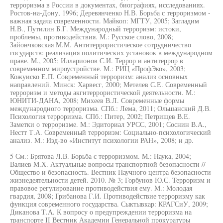
терроризма в России в документах, биографиях, исследованиях.
Ростов-на-Дону, 1996; Деревянченко Н.В. Борьба с терроризмом -
важная задача современности. Майкоп: МГТУ, 2005; Загладим
Н.В., Путилин Б.Г. Международный терроризм: истоки,
проблемы, противодействия. М.: Русское слово, 2008;
Зайончковская М.М. Антитеррористическое сотрудничество
государств: реализация политических установок в международном
праве. М., 2005; Илларионов С.И. Террор и антитеррор в
современном мироустройстве. М.: РИЦ «ПрофЭко», 2003;
Кожуиско Е.П. Современный терроризм: анализ основных
направлений. Минск: Харвесг, 2000; Метелев С.Е. Современный
терроризм и методы акгитеррористической деятельности. М.:
ЮНИТИ-ДАНА, 2008; Михеев В.Л. Современные формы
международного терроризма. СПб.: Лема, 2011; Ольшанский Д.В.
Психология терроризма. СПб.: Питер, 2002; Петрищев В.Е.
Заметки о терроризме. М.: Эдиториал УРСС, 2001; Соснин В.А.,
Нестт Т.А. Современный терроризм: Социально-психологический
анализ. М.: Изд-во «Институт психологии РАН», 2008; и др.
5 См.: Брятова Л.В. Борьба с терроризмом. М.: Наука, 2004;
Валиев М.Х. Актуальные вопросы транспортной безопасности //
Общество и безопасность. Вестник Научного центра безопасности
жизнедеятельности детей. 2010. № 3; Горбунов Ю.С. Терроризм и
правовое регулирование противодействия ему. М.: Молодая
гвардия, 2008; Грибанова Г.И. Противодействие терроризму как
функция современного государства. Сыктывкар: КРАГСиУ, 2009;
Диканова Т.А. К вопросу о предупреждении терроризма на
транспорте II Вестник Академии Генеральной прокуратуры