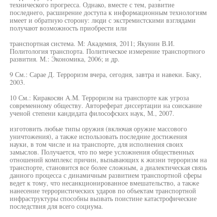
технического прогресса. Однако, вместе с тем, развитие
последнего, расширение доступа к информационным технологиям
имеет и обратную сторону: люди с экстремистскими взглядами
получают возможность приобрести или
транспортная система. М: Академия, 2011; Якунин В.И.
Политология транспорта. Политическое измерение транспортного
развития. М.: Экономика, 2006; и др.
9 См.: Сарае Д. Терроризм вчера, сегодня, завтра и навеки. Баку,
2003.
10 См.: Киракосян A.M. Терроризм на транспорте как угроза
современному обществу. Автореферат диссертации на соискание
ученой степени кандидата философских наук, М., 2007.
изготовить любые типы оружия (включая оружие массового
уничтожения), а также использовать последние достижения
науки, в том числе и на транспорте, для исполнения своих
замыслов. Получается, что по мере усложнения общественных
отношений комплекс причин, вызывающих к жизни терроризм на
транспорте, становится все более сложным, а диалектическая связь
данного процесса с динамичным развитием транспортной сферы
ведет к тому, что несанкционированное вмешательство, а также
нанесение террористических ударов по объектам транспортной
инфраструктуры способны вызвать поистине катастрофические
последствия для всего социума.