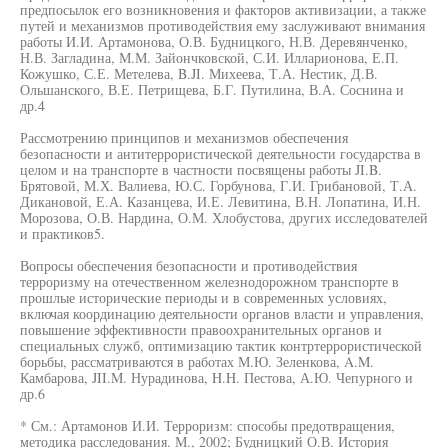
предпосылок его возникновения и факторов активизации, а также
путей и механизмов противодействия ему заслуживают внимания
работы И.И. Артамонова, О.В. Будницкого, Н.В. Деревянченко,
Н.В. Загладина, М.М. Зайончковской, С.И. Илларионова, Е.П.
Кожушко, С.Е. Метелева, B.JI. Михеева, Т.А. Нестик, Д.В.
Ольшанского, В.Е. Петрищева, Б.Г. Путилина, В.А. Соснина и
др.4
Рассмотрению принципов и механизмов обеспечения
безопасности и антитеррористической деятельности государства в
целом и на транспорте в частности посвящены работы JI.B.
Брятовой, М.Х. Валиева, Ю.С. Горбунова, Г.И. Грибановой, Т.А.
Дикановой, Е.А. Казанцева, И.Е. Левитина, В.Н. Лопатина, И.Н.
Морозова, О.В. Нардина, О.М. Хлобустова, других исследователей
и практиков5.
Вопросы обеспечения безопасности и противодействия
терроризму на отечественном железнодорожном транспорте в
прошлые исторические периоды и в современных условиях,
включая координацию деятельности органов власти и управления,
повышение эффективности правоохранительных органов и
специальных служб, оптимизацию тактик контртеррористической
борьбы, рассматриваются в работах М.Ю. Зеленкова, A.M.
Камбарова, JII.M. Нурадинова, H.H. Пестова, А.Ю. Чепурного и
др.6
* См.: Артамонов И.И. Терроризм: способы предотвращения,
методика расследования. М., 2002; Будницкий О.В. История