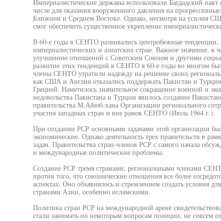
Империалистические державы использовали Багдадский пакт 
числе для оказания вооруженного давления на прогрессивные
Ближнем и Среднем Востоке. Однако, несмотря на усилия СШ
смог обеспечить существенное укрепление империалистически
В 60-е годы в СЕНТО развивались центробежные тенденции,
империалистических и азиатских стран. Важное значение, в ч
улучшению отношений с Советским Союзом и другими социал
развитие этих тенденций в СЕНТО в 60-е годы во многом был
члены СЕНТО утратили надежду на решение своих региональн
как США и Англия отказались поддержать Пакистан и Турцию
Грецией. Наметилось значительное сокращение военной и э
недовольства Пакистана и Турции явилось создание Пакиста
правительства М.Айюб-хана Организации регионального сотру
участия западных стран и вне рамок СЕНТО (Июль 1964 г.).
При создании РСР основными задачами этой организации был
экономические. Однако деятельность трех правительств в ра
задач. Правительства стран-членов РСР с самого начала обсуж
и международные политические проблемы.
Создание РСР тремя странами, региональными членами СЕНТО
против того, что союзнические отношения все более сосредот
аспектах. Оно объявнялось и стремлением создать условия д
странами Азии, особенно исламскими.
Политика стран РСР на международной арене свидетельствова
стали занимать по некоторым вопросам позиции, не совсем 