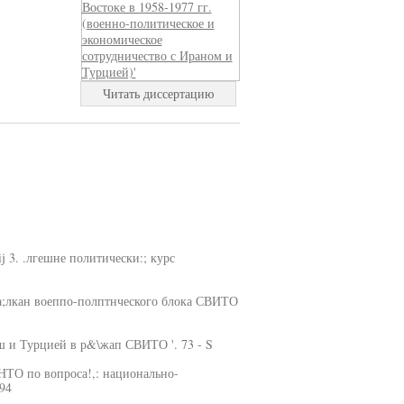
Читать диссертацию
ij 3. .лгешне политически:; курс
ра;лкан воеппо-полптнческого блока СВИТО
ш и Турцией в р&\жап СВИТО '. 73 - S
ВНТО по вопроса!,: национально-
94