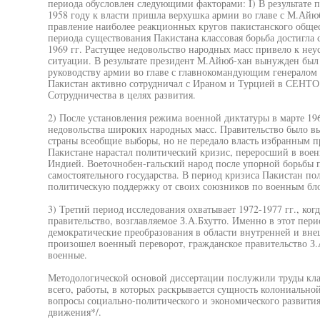
периода обусловлен следующими факторами: I) В результате п
1958 году к власти пришла верхушка армии во главе с М.Айю
правление наиболее реакционных кругов пакистанского общест
периода существования Пакистана классовая борьба достигла 
1969 гг. Растущее недовольство народных масс привело к не
ситуации. В результате президент М.Айюб-хан вынужден был 
руководству армии во главе с главнокомандующим генералом 
Пакистан активно сотрудничал с Ираном и Турцией в СЕНТО
Сотрудничества в целях развития.
2) После установления режима военной диктатуры в марте 196
недовольства широких народных масс. Правительство было в
страны всеобщие выборы, но не передало власть избранным п
Пакистане нарастал политический кризис, переросший в вое
Индией. Воеточнобен-гальский народ после упорной борьбы п
самостоятельного государства. В период кризиса Пакистан п
политическую поддержку от своих союзников по военным бл
3) Третий период исследования охватывает 1972-1977 гг., ког
правительство, возглавляемое З.А.Бхутто. Именно в этот пе
демократические преобразования в области внутренней и вне
произошел военный переворот, гражданское правительство З.
военные.
Методологической основой диссертации послужили труды кла
всего, работы, в которых раскрывается сущность колониальн
вопросы социально-политического и экономического развити
движения*/.