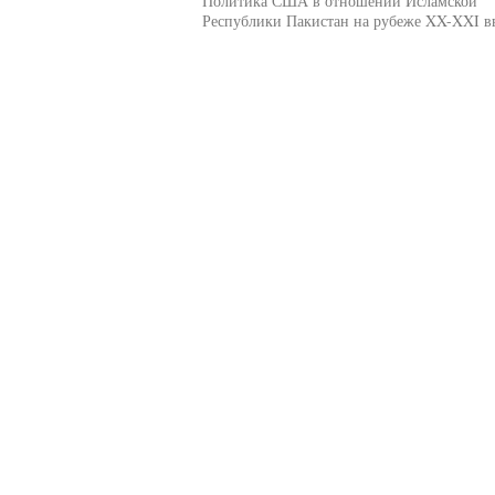
Политика США в отношении Исламской
Республики Пакистан на рубеже XX-XXI в