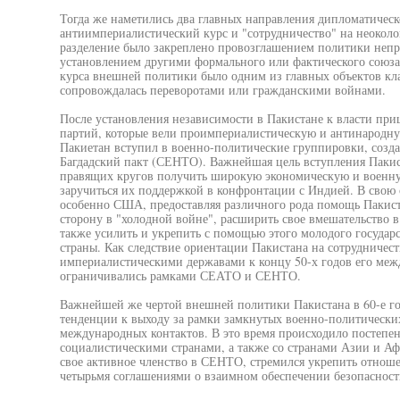
Тогда же наметились два главных направления дипломатическ
антиимпериалистический курс и "сотрудничество" на неоколон
разделение было закреплено провозглашением политики непр
установлением другими формального или фактического союза
курса внешней политики было одним из главных объектов кла
сопровождалась переворотами или гражданскими войнами.
После установления независимости в Пакистане к власти пр
партий, которые вели проимпериалистическую и антинародну
Пакиетан вступил в военно-политические группировки, соз
Багдадский пакт (СЕНТО). Важнейшая цель вступления Пакист
правящих кругов получить широкую экономическую и военну
заручиться их поддержкой в конфронтации с Индией. В свою 
особенно США, предоставляя различного рода помощь Пакист
сторону в "холодной войне", расширить свое вмешательство в
также усилить и укрепить с помощью этого молодого государс
страны. Как следствие ориентации Пакистана на сотрудничес
империалистическими державами к концу 50-х годов его меж
ограничивались рамками СЕАТО и СЕНТО.
Важнейшей же чертой внешней политики Пакистана в 60-е го
тенденции к выходу за рамки замкнутых военно-политически
международных контактов. В это время происходило постепен
социалистическими странами, а также со странами Азии и А
свое активное членство в СЕНТО, стремился укрепить отнош
четырьмя соглашениями о взаимном обеспечении безопасност