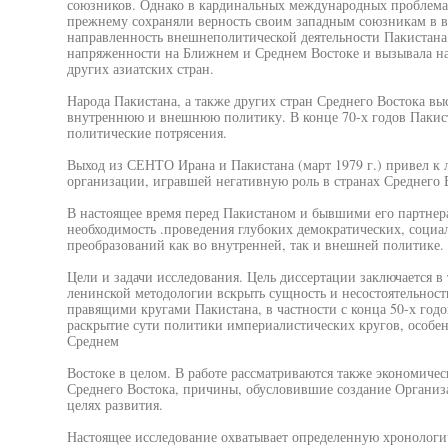
союзников. Однако в кардинальных международных проблема
прежнему сохраняли верность своим западным союзникам в в
направленность внешнеполитической деятельности Пакистана,
напряженности на Ближнем и Среднем Востоке и вызывала н
других азиатских стран.
Народа Пакистана, а также других стран Среднего Востока в
внутреннюю и внешнюю политику. В конце 70-х годов Пакист
политические потрясения.
Выход из СЕНТО Ирана и Пакистана (март 1979 г.) привел к
организации, игравшей негативную роль в странах Среднего 
В настоящее время перед Пакистаном и бывшими его партнер
необходимость .проведения глубоких демократических, соци
преобразований как во внутренней, так и внешней политике.
Цели и задачи исследования. Цель диссертации заключается в
ленинской методологии вскрыть сущность и несостоятельнос
правящими кругами Пакистана, в частности с конца 50-х годо
раскрытие сути политики империалистических кругов, особен
Среднем
Востоке в целом. В работе рассматриваются также экономичес
Среднего Востока, причины, обусловившие создание Организ
целях развития.
Настоящее исследование охватывает определенную хронологич