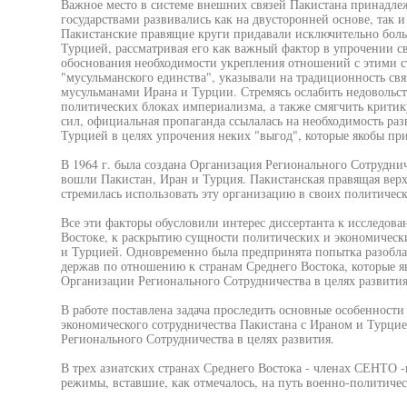
Важное место в системе внешних связей Пакистана принадле
государствами развивались как на двусторонней основе, так и
Пакистанские правящие круги придавали исключительно боль
Турцией, рассматривая его как важный фактор в упрочении 
обоснования необходимости укрепления отношений с этими с
"мусульманского единства", указывали на традиционность свя
мусульманами Ирана и Турции. Стремясь ослабить недовольств
политических блоках империализма, а также смягчить критик
сил, официальная пропаганда ссылалась на необходимость раз
Турцией в целях упрочения неких "выгод", которые якобы пр
В 1964 г. была создана Организация Регионального Сотруднич
вошли Пакистан, Иран и Турция. Пакистанская правящая вер
стремилась использовать эту организацию в своих политичес
Все эти факторы обусловили интерес диссертанта к исследов
Востоке, к раскрытию сущности политических и экономическ
и Турцией. Одновременно была предпринята попытка разобл
держав по отношению к странам Среднего Востока, которые 
Организации Регионального Сотрудничества в целях развития
В работе поставлена задача проследить основные особенности
экономического сотрудничества Пакистана с Ираном и Турц
Регионального Сотрудничества в целях развития.
В трех азиатских странах Среднего Востока - членах СЕНТО -
режимы, вставшие, как отмечалось, на путь военно-политиче