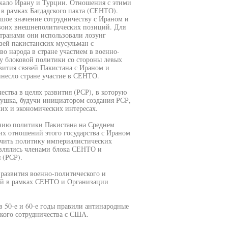
жало Ирану и Турции. Отношения с этими
 в рамках Багдадского пакта (СЕНТО).
шое значение сотрудничеству с Ираном и
своих внешнеполитических позиций. Для
транами они использовали лозунг
зей пакистанских мусульман с
о народа в стране участием в военно-
у блоковой политики со стороны левых
вития связей Пакистана с Ираном и
инесло стране участие в СЕНТО.
ества в целях развития (РСР), в которую
хушка, будучи инициатором создания РСР,
ких и экономических интересах.
анию политики Пакистана на Среднем
их отношений этого государства с Ираном
ачить политику империалистических
являлись членами блока СЕНТО и
 (РСР).
 развития военно-политического и
ией в рамках СЕНТО и Организации
в 50-е и 60-е годы правили антинародные
ского сотрудничества с США.