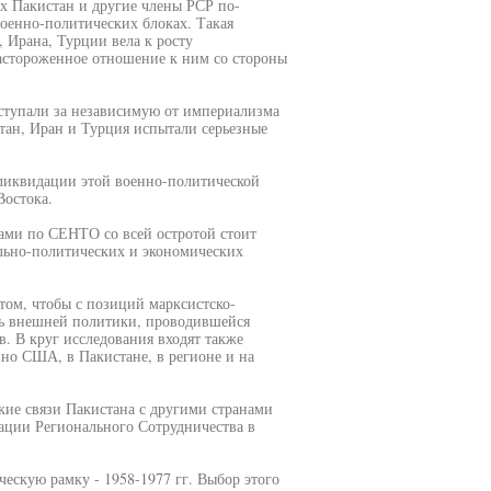
х Пакистан и другие члены РСР по-
оенно-политических блоках. Такая
 Ирана, Турции вела к росту
астороженное отношение к ним со стороны
ыступали за независимую от империализма
ан, Иран и Турция испытали серьезные
 ликвидации этой военно-политической
Востока.
ами по СЕНТО со всей остротой стоит
ально-политических и экономических
 том, чтобы с позиций марксистско-
ть внешней политики, проводившейся
в. В круг исследования входят также
но США, в Пакистане, в регионе и на
кие связи Пакистана с другими странами
ации Регионального Сотрудничества в
ескую рамку - 1958-1977 гг. Выбор этого