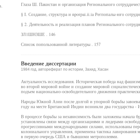
Глаза Ш. Пакистан н организация Регионального сотруддичества
в.
§ I. Создание, структура и nporpai.ii.ia Регпопалы-юго сотрудн
§ 2. Деятельность и реализация планов Регионального сотрудни
ЗЛ1ШНЗШЕ . 146
Список попользованной литературы . 157
Введение диссертации
1984 год, автореферат по истории, Захид, Хасан
Актуальность исследования. Историческая победа над фашиз
во второй мировой войне и создание мировой социалистичес
подъем национально-освободительного движения практически 
Народы Южной Азии после долгой и упорной борьбы завоева
году на месте Британской Индии возникли два государства -
В процессе борьбы за независимость были заложены начала б
установлены связи между организациями и лидерами освобод
прогрессивными международными силами, использованы пер
колониального управления, применена тактика лавирования
в первую очередь США и бывшими метрополеями.