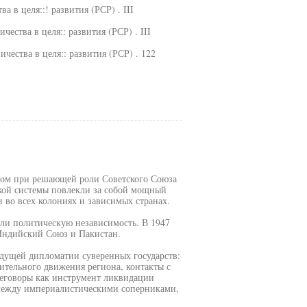
 в целя::! развития (РСР) . III
ичества в целя:: развития (РСР) . III
чества в целя:: развития (РСР) . 122
мом при решающей роли Советского Союза
кой системы повлекли за собой мощный
во всех колониях и зависимых странах.
ли политическую независимость. В 1947
 Индийский Союз и Пакистан.
удущей дипломатии суверенных государств:
ительного движения региона, контакты с
еговоры как инструмент ликвидации
 между империалистическими соперниками,