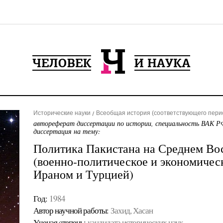
Исторические науки
Всеобщая история (соответствующего пери
автореферат диссертации по истории, специальность ВАК РФ
диссертация на тему:
Политика Пакистана на Среднем Вост
(военно-политическое и экономическ
Ираном и Турцией)
Год:
1984
Автор научной работы:
Захид, Хасан
Ученая cтепень:
кандидата исторических наук