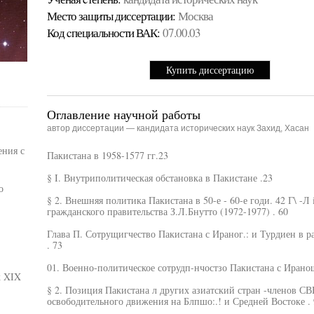
Место защиты диссертации:
Москва
Код cпециальности ВАК:
07.00.03
Купить диссертацию
Оглавление научной работы
автор диссертации — кандидата исторических наук Захид, Хасан
ения с
Пакистана в 1958-1577 гг.23
§ I. Внутриполитическая обстановка в Пакистане .23
о
§ 2. Внешняя политика Пакистана в 50-е - 60-е годи. 42 Г\ -Л 
гражданского правительства З.Л.Бнутто (1972-1977) . 60
Глава П. Сотрущигчество Пакистана с Ираног.: и Турдиен в 
. 73
01. Военно-политическое сотрудп-нчостзо Пакистана с Ирано
х XIX
§ 2. Позиция Пакистана л других азиатский стран -членов С
освободительного движения на Блпшо:.! и Средней Востоке . 