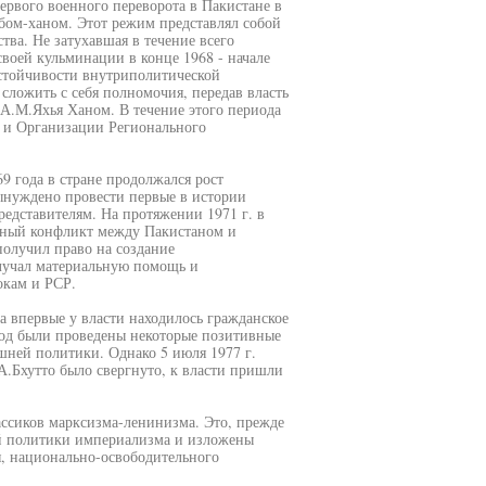
ервого военного переворота в Пакистане в
бом-ханом. Этот режим представлял собой
ва. Не затухавшая в течение всего
своей кульминации в конце 1968 - начале
устойчивости внутриполитической
сложить с себя полномочия, передав власть
А.М.Яхья Ханом. В течение этого периода
 и Организации Регионального
9 года в стране продолжался рост
ынуждено провести первые в истории
редставителям. На протяжении 1971 г. в
нный конфликт между Пакистаном и
олучил право на создание
олучал материальную помощь и
окам и РСР.
да впервые у власти находилось гражданское
риод были проведены некоторые позитивные
шней политики. Однако 5 июля 1977 г.
А.Бхутто было свергнуто, к власти пришли
ссиков марксизма-ленинизма. Это, прежде
ой политики империализма и изложены
я, национально-освободительного