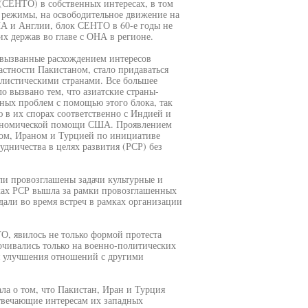
(СЕНТО) в собственных интересах, в том
 режимы, на освободительное движение на
А и Англии, блок СЕНТО в 60-е годы не
х держав во главе с ОНА в регионе.
 вызванные расхождением интересов
астности Пакистаном, стало придаваться
истическими странами. Все большее
о вызвано тем, что азиатские страны-
ых проблем с помощью этого блока, так
 в их спорах соответственно с Индией и
кономической помощи США. Проявлением
ном, Ираном и Турцией по инициативе
дничества в целях развития (РСР) без
и провозглашены задачи культурные и
мках РСР вышла за рамки провозглашенных
дали во время встреч в рамках организации
, явилось не только формой протеста
очивались только на военно-политических
ля улучшения отношений с другими
ла о том, что Пакистан, Иран и Турция
отвечающие интересам их западных