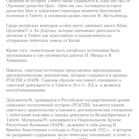
Сведения об истории Тибета также содержатся в «Цин ши rao»36
(Хроники династии Цин). «Цин ши rao» посвящена истории
династии Цин и затрагивает некоторые моменты британской
политики в Тибете, в основном касаясь миссии Ф. Янгхазбенда.
Среди китайских мемуаров особое место занимают книги Шэнь
Цзунляня37 и Ли Дэцзэна, которые оценивают деятельность
англичан в Тибете как агрессивную и направленную на
отторжение тибетских земель от Китая.
Кроме того, значительная часть китайских источников была
опубликована в уже упомянутых работах П. Мехры и Я
Ханьчжана.
Наконец, советские источники представлены официальными
дипломатическими документами, которые содержатся в архивах
РГАСПИ и НАРК. Главным образом они имеют отношение к
советской деятельности в Тибете в 20-е гг. XX в. и являются
неопубликованными.
Документы38, хранящиеся в Российском государственном архиве
социально-политической истории (РГАСПИ), касаются планов
советского правительства установить дипломатические отношения
с тибетскими властями и оценки деятельности Великобритании в
Тибете. Материалы39, находящиеся в Национальном Архиве
Республики Калмыкия (НАРК), включают в себя доклад В.
Кекеева-Хомутникова о поездке в Лхасу весной 1922 г., в котором
он раскрывает содержание англо-тибетских отношений, и отчет о