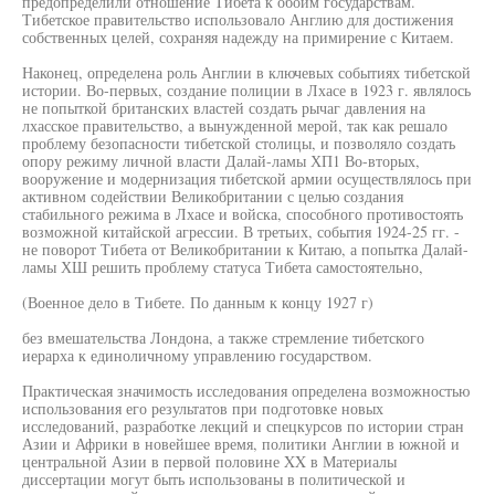
предопределили отношение Тибета к обоим государствам.
Тибетское правительство использовало Англию для достижения
собственных целей, сохраняя надежду на примирение с Китаем.
Наконец, определена роль Англии в ключевых событиях тибетской
истории. Во-первых, создание полиции в Лхасе в 1923 г. являлось
не попыткой британских властей создать рычаг давления на
лхасское правительство, а вынужденной мерой, так как решало
проблему безопасности тибетской столицы, и позволяло создать
опору режиму личной власти Далай-ламы ХП1 Во-вторых,
вооружение и модернизация тибетской армии осуществлялось при
активном содействии Великобритании с целью создания
стабильного режима в Лхасе и войска, способного противостоять
возможной китайской агрессии. В третьих, события 1924-25 гг. -
не поворот Тибета от Великобритании к Китаю, а попытка Далай-
ламы ХШ решить проблему статуса Тибета самостоятельно,
(Военное дело в Тибете. По данным к концу 1927 г)
без вмешательства Лондона, а также стремление тибетского
иерарха к единоличному управлению государством.
Практическая значимость исследования определена возможностью
использования его результатов при подготовке новых
исследований, разработке лекций и спецкурсов по истории стран
Азии и Африки в новейшее время, политики Англии в южной и
центральной Азии в первой половине XX в Материалы
диссертации могут быть использованы в политической и