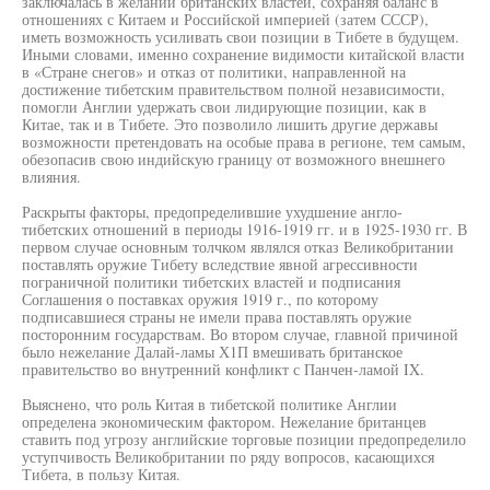
заключалась в желании британских властей, сохраняя баланс в
отношениях с Китаем и Российской империей (затем СССР),
иметь возможность усиливать свои позиции в Тибете в будущем.
Иными словами, именно сохранение видимости китайской власти
в «Стране снегов» и отказ от политики, направленной на
достижение тибетским правительством полной независимости,
помогли Англии удержать свои лидирующие позиции, как в
Китае, так и в Тибете. Это позволило лишить другие державы
возможности претендовать на особые права в регионе, тем самым,
обезопасив свою индийскую границу от возможного внешнего
влияния.
Раскрыты факторы, предопределившие ухудшение англо-
тибетских отношений в периоды 1916-1919 гг. и в 1925-1930 гг. В
первом случае основным толчком являлся отказ Великобритании
поставлять оружие Тибету вследствие явной агрессивности
пограничной политики тибетских властей и подписания
Соглашения о поставках оружия 1919 г., по которому
подписавшиеся страны не имели права поставлять оружие
посторонним государствам. Во втором случае, главной причиной
было нежелание Далай-ламы Х1П вмешивать британское
правительство во внутренний конфликт с Панчен-ламой IX.
Выяснено, что роль Китая в тибетской политике Англии
определена экономическим фактором. Нежелание британцев
ставить под угрозу английские торговые позиции предопределило
уступчивость Великобритании по ряду вопросов, касающихся
Тибета, в пользу Китая.