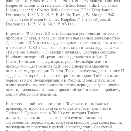
political history New Haven; L., 1967; Tsering W Shakya. Tibet and
League of nations with reference to letters found in the India Office
Library, under Sir Charles Bell's Collections // The Tibet Journal.
Dharamsala, 1985 V X. № 3. P. 48-56; Tsering W. Shakya. 1948
Tibetan Trade Mission to United Kingdom // The Tibet journal.
Dharamsala, 1985. V. X. № 3. P. 97-114,
В целом в 70-90-е гт. XX в. наблюдается устойчивый интерес к
проблеме Тибета, в большей степени вызванный деятельностью
Далай-ламы XIV и его международными контактами, в том числе
и с Россией. С 80-х гг. появляются статьи в таких журналах как
«Изучение Тибета», «Тибетский журнал», «История сегодня».
Наиболее интересной среди них представляется работа X.
Спенса10, помогающая раскрыть роль Великобритании в
проводимой Далай-ламой ХШ и его фаворитом Царонгом
политике модернизации Тибета. Также следует выделить книгу П.
Эдди11, в которой автор рассматривает историю Тибета в плане
борьбы за него Великобритании и России. В концептуальном
плане зарубежная историография этого периода не дала ничего
нового, продолжая отражать проанглийский взгляд на проблему
англо-тибетских отношений.
В отечественной историографии 70-90-х гг. по-прежнему
превалирует прокитайская оценка деятельности англичан в
Тибете12. Однако, если в 70-80-е гг. история Тибета
рассматривалась лишь в контексте изучения Китая, то
современный период характеризуется выходом ряда монографий,
посвященных политике царской, а впоследствии Советской