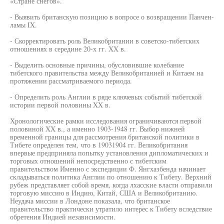
«Стране снегов».
- Выявить британскую позицию в вопросе о возвращении Панчен-
ламы IX.
- Скорректировать роль Великобритании в советско-тибетских
отношениях в середине 20-х гг. XX в.
- Выделить основные причины, обусловившие колебание
тибетского правительства между Великобританией и Китаем на
протяжении рассматриваемого периода.
- Определить роль Англии в ряде ключевых событий тибетской
истории первой половины XX в.
Хронологические рамки исследования ограничиваются первой
половиной XX в., а именно 1903-1948 гг. Выбор нижней
временной границы для рассмотрения британской политики в
Тибете определен тем, что в 19031904 гг. Великобритания
впервые предприняла попытку установления дипломатических и
торговых отношений непосредственно с тибетским
правительством Именно с экспедиции Ф. Янгхазбенда начинает
складываться политика Англии по отношению к Тибету. Верхний
рубеж представляет собой время, когда лхасские власти отправили
торговую миссию в Индию, Китай, США и Великобританию.
Неудача миссии в Лондоне показала, что британское
правительство практически утратило интерес к Тибету вследствие
обретения Индией независимости.