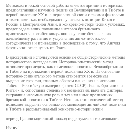
Методологической основой работы является принцип историзма,
предполагающий изучение политики Великобритании в Тибете в
первой половине XX в. в неразрывной связи с такими факторами
и явлениями, как необходимость учитывать позиции Китая и
России в Центральной Азии, в конкретно-исторических условиях,
предопределивших появление интереса британского
правительства к «тибетскому» вопросу, способствовавших
дальнейшему развитию и углублению англо-тибетского
сотрудничества и приведших в последствие к тому, что Англия
фактически отвернулась от Лхасы.
В диссертации используются основные общеисторические методы
исторического исследования. Историко-генетический метод
позволяет проследить, как изменялась политика Великобритании
в Тибете на протяжении первой половины XX в. На основании
историко-сравнительного метода становится возможным
выделение трех сил, главным образом влиявших на историю
Тибета - Российскую империю (затем СССР), Великобританию и
Китай - и, сопоставив степень их воздействия, выявить факторы,
сыгравшие несомненную роль в тех или иных проявлениях
британской политики в Тибете. Историко-типологический метод
позволяет выделить основные составляющие английской политики
в Тибете в рассматриваемый конкретно-исторический
период Цявилизационный подход подразумевает исследование
Ыч ■> '