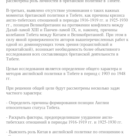
рассмотрена роль личностей в британской политике в Тибете.
В-третьих, выявлено отсутствие упоминания о таких важных
моментах британской политики в Тибете, как причины кризиса
англо-тибетских отношений в периоды 1916-1919 гг. и 1925-1930
гг., позиция Великобритании на протяжении конфликта между
Далай-ламой XIII и Панчен-ламой IX, и, наконец, причины
колебания Тибета между Китаем и Великобританией. При этом в
силу явной приверженности авторов вышеперечисленных работ к
одной из доминирующих точек зрения (проанглийской и
прокитайской), возникает необходимость более объективного
исследования всех составляющих британской деятельности в
Тибете.
Целью исследования является определение общего характера и
методов английской политики в Тибете в период с 1903 по 1948
гг.
При решении общей цели будут рассмотрены несколько задач
частного характера:
- Определить причины формирования позиции Англии
относительно статуса Тибета.
- Раскрыть факторы, предопределившие ухудшение англо-
тибетских отношений в периоды 1916-1919 гг. и 1925-1930 гг.
- Выяснить роль Китая в английской политике по отношению к