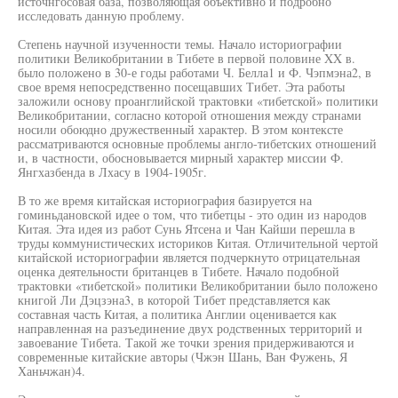
источнгосовая база, позволяющая объективно и подробно
исследовать данную проблему.
Степень научной изученности темы. Начало историографии
политики Великобритании в Тибете в первой половине XX в.
было положено в 30-е годы работами Ч. Белла1 и Ф. Чэпмэна2, в
свое время непосредственно посещавших Тибет. Эта работы
заложили основу проанглийской трактовки «тибетской» политики
Великобритании, согласно которой отношения между странами
носили обоюдно дружественный характер. В этом контексте
рассматриваются основные проблемы англо-тибетских отношений
и, в частности, обосновывается мирный характер миссии Ф.
Янгхазбенда в Лхасу в 1904-1905г.
В то же время китайская историография базируется на
гоминьдановской идее о том, что тибетцы - это один из народов
Китая. Эта идея из работ Сунь Ятсена и Чан Кайши перешла в
труды коммунистических историков Китая. Отличительной чертой
китайской историографии является подчеркнуто отрицательная
оценка деятельности британцев в Тибете. Начало подобной
трактовки «тибетской» политики Великобритании было положено
книгой Ли Дэцзэна3, в которой Тибет представляется как
составная часть Китая, а политика Англии оценивается как
направленная на разъединение двух родственных территорий и
завоевание Тибета. Такой же точки зрения придерживаются и
современные китайские авторы (Чжэн Шань, Ван Фужень, Я
Ханьчжан)4.