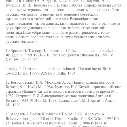
России в Тибете (А. Андреев, Е. А. Белов, Т. Шаумян, Н. С.
Кулешов, В. Ш. Бембеева)13. В этих работах широко используются
архивные материалы, позволяющие проследить эволюцию тибето-
русских контактов, и выяснить отношение советского
правительства к тибетской политике Великобритании.
Отличительной чертой данных книг является то, что, в отличие от
двух преобладающих оценок англо-тибетских отношений,
политика Великобритании в Тибете рассматривается с точки
зрения основного препятствия на пути установления тибето-
русских контактов.
10 Spence Н. Tsarong П, the hero of Chaksam, and the modernization
struggle in Tibet 1921-31II The Tibet journal Dharamsala, 1991 V.
XVI № 1. P. 34-57
" Addy P. Tibet on the imperial chessboard- The making of British
toward Lhasa, 1899-1926 New Delhi, 1984.
12 Богословский В A, Москалев А. А. Национальный вопрос в
Китае (1911-1949) М., 1984, Кулешов Н С Китай - пригималайские
страны и Ивдия // Китай и соседи в новое в новейшее время М.,
1982, Остряков П И Империалистическая политика Англии в
Китае в 1900-1914 гт М, 1978; Сладковский М И Кягай и Англия
М., 1980.
13 Авдреев А Время Шамбалы СПб; М, 2002; Andreyev A.
Bolshevik intrigue in Tibet II Tibetan Studies V 1 XX Wien, 1997 P 7-
15. Белов E А Тибетская политика России (1900-1914) (По