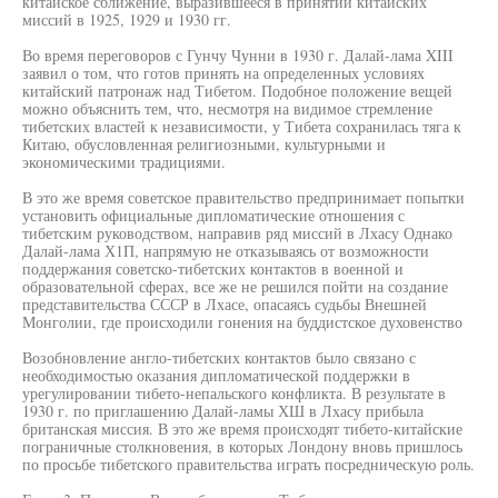
китайское сближение, выразившееся в принятии китайских
миссий в 1925, 1929 и 1930 гг.
Во время переговоров с Гунчу Чунни в 1930 г. Далай-лама XIII
заявил о том, что готов принять на определенных условиях
китайский патронаж над Тибетом. Подобное положение вещей
можно объяснить тем, что, несмотря на видимое стремление
тибетских властей к независимости, у Тибета сохранилась тяга к
Китаю, обусловленная религиозными, культурными и
экономическими традициями.
В это же время советское правительство предпринимает попытки
установить официальные дипломатические отношения с
тибетским руководством, направив ряд миссий в Лхасу Однако
Далай-лама Х1П, напрямую не отказываясь от возможности
поддержания советско-тибетских контактов в военной и
образовательной сферах, все же не решился пойти на создание
представительства СССР в Лхасе, опасаясь судьбы Внешней
Монголии, где происходили гонения на буддистское духовенство
Возобновление англо-тибетских контактов было связано с
необходимостью оказания дипломатической поддержки в
урегулировании тибето-непальского конфликта. В результате в
1930 г. по приглашению Далай-ламы ХШ в Лхасу прибыла
британская миссия. В это же время происходят тибето-китайские
пограничные столкновения, в которых Лондону вновь пришлось
по просьбе тибетского правительства играть посредническую роль.