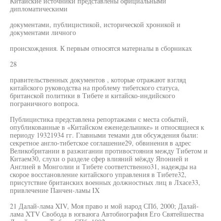
Китайские источники представлены официальными
дипломатическими
документами, публицистикой, исторической хроникой и
документами личного
происхождения. К первым относятся материалы в сборниках
28
правительственных документов , которые отражают взгляд
китайского руководства на проблему тибетского статуса,
британской политики в Тибете и китайско-индийского
пограничного вопроса.
Публицистика представлена репортажами с места событий,
опубликованные в «Китайском еженедельнике» и относящиеся к
периоду 19321934 гг. Главными темами для обсуждения были:
секретное англо-тибетское соглашение29, обвинения в адрес
Великобритании в разжигании противостояния между Тибетом и
Китаем30, слухи о разделе сфер влияний мёжду Японией и
Англией в Монголии и Тибете соответственно31, надежды на
скорое восстановление китайского управления в Тибете32,
присутствие британских военных должностных лиц в Лхасе33,
привлечение Панчен-ламы IX
21 Далай-лама XIV, Моя право и мой народ СПб, 2000; Далай-
лама XTV Свобода в югваюга Автобиография Его Святейшества