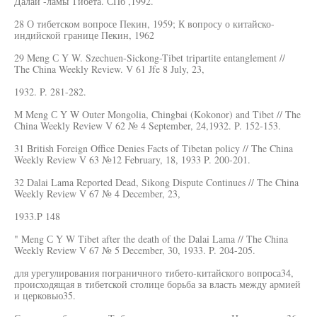
Далай -ламы Тибета. СПб ,1992.
28 О тибетском вопросе Пекин, 1959; К вопросу о китайско-
индийской границе Пекин, 1962
29 Meng С Y W. Szechuen-Sickong-Tibet tripartite entanglement //
The China Weekly Review. V 61 Jfe 8 July, 23,
1932. P. 281-282.
M Meng С Y W Outer Mongolia, Chingbai (Kokonor) and Tibet // The
China Weekly Review V 62 № 4 September, 24,1932. P. 152-153.
31 British Foreign Office Denies Facts of Tibetan policy // The China
Weekly Review V 63 №12 February, 18, 1933 P. 200-201.
32 Dalai Lama Reported Dead, Sikong Dispute Continues // The China
Weekly Review V 67 № 4 December, 23,
1933.P 148
" Meng С Y W Tibet after the death of the Dalai Lama // The China
Weekly Review V 67 № 5 December, 30, 1933. P. 204-205.
для урегулирования пограничного тибето-китайского вопроса34,
происходящая в тибетской столице борьба за власть между армией
и церковью35.