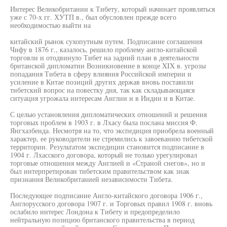
Интерес Великобритании к Тибету, который начинает проявляться
уже с 70-х гг. ХУТП в., был обусловлен прежде всего
необходимостью выйти на
китайский рынок сухопутным путем. Подписание соглашения
Чифу в 1876 г., казалось, решило проблему англо-китайской
торговли и отодвинуло Тибет на задний план в деятельности
британской дипломатии Возникновение в конце XIX в. угрозы
попадания Тибета в сферу влияния Российской империи и
усиление в Китае позиций других держав вновь поставили
тибетский вопрос на повестку дня, так как складывающаяся
ситуация угрожала интересам Англии и в Индии и в Китае.
С целью установления дипломатических отношений и решения
торговых проблем в 1903 г. в Лхасу была послана миссия Ф.
Янгхазбенда. Несмотря на то, что экспедиция приобрела военный
характер, ее руководители не стремились к завоеванию тибетской
территории. Результатом экспедиции становится подписание в
1904 г. Лхасского договора, который не только урегулировал
торговые отношения между Англией и «Страной снегов», но и
был интерпретирован тибетским правительством как знак
признания Великобританией независимости Тибета.
Последующее подписание Англо-китайского договора 1906 г.,
Англорусского договора 1907 г. и Торговых правил 1908 г. вновь
ослабило интерес Лондона к Тибету и предопределило
нейтральную позицию британского правительства в период