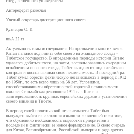
государственного университета
Автореферат разослан
Ученый секретарь диссертационного совета
Кузнецов О. В.
шьА 22 тз
Актуальность темы исследования. На протяжении многих веков
Китай пытался подчинить себе своего юго-западного соседа -
Тибетское государство. В определенные периоды истории Китаю
удавалось добиться этого, но затем, воспользовавшись очередным
ослаблением опасного соседа, Тибет выходил из-под китайского
контроля и восстанавливал свою независимость. В последний раз
Тибет сумел обрести фактическую независимость в период с 1912
по 1950г., то есть всего лишь на 38 лет. Условиями,
способствовавшими обретению этой короткой независимости,
явились Синьхайская революция 1911 г. в Китае и
заинтересованность крупных европейских держав в установлении
своего влияния в Тибете.
В период своей политической независимости Тибет был
вынужден выйти из состояния изоляции во внешней политике,
что обусловило необходимость выработки приоритетов в
последней и фактически ее новое формирование. В свою очередь
для Китая, Великобритании, Российской империи и ряда других