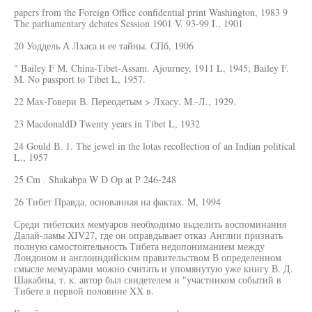
papers from the Foreign Office confidential print Washington, 1983 9
The parliamentary debates Session 1901 V. 93-99 I., 1901
20 Уоддель А Лхаса и ее тайны. СПб, 1906
" Bailey F М. China-Tibet-Assam. Ajourney, 1911 L, 1945; Bailey F.
M. No passport to Tibet L, 1957.
22 Мах-Говери В. Переодетым > Лхасу. М.-Л., 1929.
23 MacdonaldD Twenty years in Tibet L, 1932
24 Gould В. 1. The jewel in the lotas recollection of an Indian political
L., 1957
25 Cm . Shakabpa W D Op at P 246-248
26 Тибет Правда, основанная на фактах. М, 1994
Среди тибетских мемуаров необходимо выделить воспоминания
Далай-ламы XIV27, где он оправдывает отказ Англии признать
полную самостоятельность Тибета недопониманием между
Лондоном и англоиндийским правительством В определенном
смысле мемуарами можно считать и упомянутую уже книгу В. Д.
Шакабпы, т. к. автор был свидетелем и "участником событий в
Тибете в первой половине XX в.