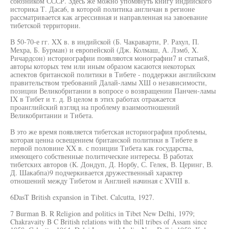
союзником СССР. Здесь же можно упомянуть книгу индийского
историка Т. Даса6, в которой политика англичан в регионе
рассматривается как агрессивная и направленная на завоевание
тибетской территории.
В 50-70-е гг. XX в. в индийской (Б. Чакраварти, Р. Рахул, П.
Мехра, Б. Бурман) и европейской (Дж. Колмаш, А. Лэмб, X.
Ричардсон) историографии появляются монографии7 и статьи8,
авторы которых тем или иным образом касаются некоторых
аспектов британской политики в Тибете - поддержки английским
правительством требований Далай-ламы ХШ о независимости,
позиции Великобритании в вопросе о возвращении Панчен-ламы
IX в Тибет и т. д. В целом в этих работах отражается
проанглийский взгляд на проблему взаимоотношений
Великобритании и Тибета.
В это же время появляется тибетская историография проблемы,
которая ценна освещением британской политики в Тибете в
первой половине XX в. с позиции Тибета как государства,
имеющего собственные политические интересы. В работах
тибетских авторов (К. Дондуп, Д. Норбу, С. Гелек, В. Церинг, В.
Д. Шакабпа)9 подчеркивается дружественный характер
отношений между Тибетом и Англией начиная с XVIII в.
6DasT British expansion in Tibet. Calcutta, 1927.
7 Burman B. R Religion and politics in Tibet New Delhi, 1979;
Chakravaity B C British relations with the bill tribes of Assam since