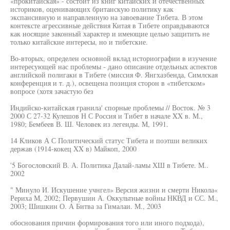
«прокитайская» - состоит из книг китайских и отечественных
историков, оценивающих британскую политику как
экспансивную и направленную на завоевание Тибета. В этом
контексте агрессивные действия Китая в Тибете оправдываются
как носящие законный характер и имеющие целью защитить не
только китайские интересы, но и тибетские.
Во-вторых, определен основной вклад историографии в изучение
интересующей нас проблемы - дано описание отдельных аспектов
английской полигаки в Тибете (миссия Ф. Янгхазбенда, Симлская
конференция и т. д.), освещена позиция сторон в «тибетском»
вопросе (хотя зачастую без
Индийско-китайская гранила' спорные проблемы // Восток. № 3
2000 С 27-32 Кулешов Н С Россия и Тибет в начале XX в. М.,
1980; Бембеев В. Ш. Человек из легенды. М, 1991.
14 Кликов А С Политический статус Тибета и поэтши великих
держав (1914-кокец XX в) Майкоп, 2000
'5 Богословский В. А. Политика Далай-ламы ХШ в Тибете. М..
2002
" Минуло И. Искушение учнгел» Версия жизни и смерти Никола«
Рериха М, 2002; Первушин А. Оккультные войны НКВД и СС. М.,
2003; Шишкин О. А Битва за Гималаи. М., 2003
обоснования причин формирования того или иного подхода),