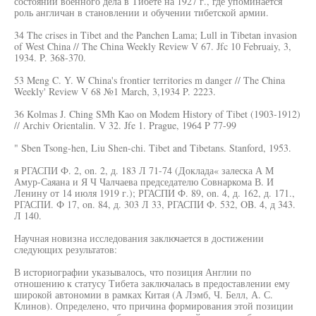
состоянии военного дела в Тибете на 1927 г., где упоминается
роль англичан в становлении и обучении тибетской армии.
34 The crises in Tibet and the Panchen Lama; Lull in Tibetan invasion
of West China // The China Weekly Review V 67. Jfc 10 Februaiy, 3,
1934. P. 368-370.
53 Meng C. Y. W China's frontier territories m danger // The China
Weekly' Review V 68 №1 March, 3,1934 P. 2223.
36 Kolmas J. Ching SMh Kao on Modem History of Tibet (1903-1912)
// Archiv Orientalin. V 32. Jfe 1. Prague, 1964 P 77-99
" Sben Tsong-hen, Liu Shen-chi. Tibet and Tibetans. Stanford, 1953.
я РГАСПИ Ф. 2, on. 2, д. 183 Л 71-74 (Доклада« залеска А М
Амур-Саяана и Я Ч Чалчаева председателю Совнаркома В. И
Ленину от 14 июля 1919 г.); РГАСПИ Ф. 89, on. 4, д. 162, д. 171.,
РГАСПИ. Ф 17, on. 84, д. 303 Л 33, РГАСПИ Ф. 532, OB. 4, д 343.
Л 140.
Научная новизна исследования заключается в достижении
следующих результатов:
В историографии указывалось, что позиция Англии по
отношению к статусу Тибета заключалась в предоставлении ему
широкой автономии в рамках Китая (А Лэмб, Ч. Белл, А. С.
Клинов). Определено, что причина формирования этой позиции