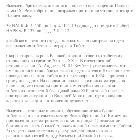
Выявлена британская позиция в вопросе о возвращении Панчен-
ламы IX. Великобритания, возражая против присутствия в эскорте
Панчен-ламы
39 НАРК Ф Р.-150, оя 1, д. 4а Я 1-19 (Доклад о поездке в Тибет);
НАРК Ф Р-137, ов. 1, д. 2 Л 1-12.
китайского военного отряда, положительно смотрела на идею
возвращения тибетского иерарха в Тибет.
Скорректирована роль Великобритании в советско-тибетских
отношениях в середине 20-х гг. XX в. В отечественной
историографии (А. Андреев, В. Ш. Бембеев) утверждается, что
именно присутствие британского представителя в Лхасе во время
проведения советско-тибетских переговоров в 1924 г привело к
срыву последних На основании анализа архивных материалов
выявлено, что главным противником углубления советско-
тибетских отношений был Далай-лама XIII, который опасался
повторения ситуации во Внешней Монголии, где проводились
карательные акции в отношении духовенства.
Выделены основные причины, обусловившие колебание
тибетского правительства между Великобританией и Китаем на
протяжении рассматриваемого нами периода: 1) нежелание
британских властей содействовать полной независимости Тибета;
2) существование тесных культурных, экономических и
религиозных связей между Китаем и «Страной снегов»,