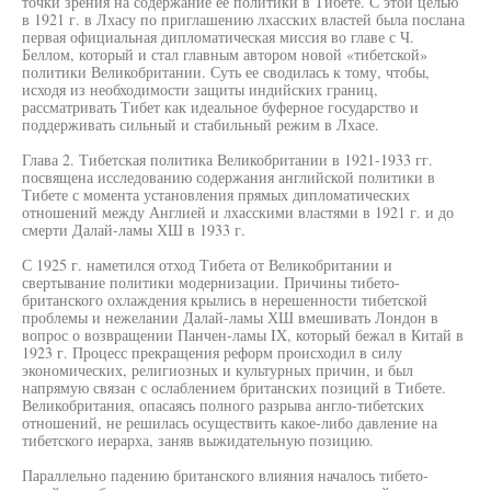
точки зрения на содержание ее политики в Тибете. С этой целью
в 1921 г. в Лхасу по приглашению лхасских властей была послана
первая официальная дипломатическая миссия во главе с Ч.
Беллом, который и стал главным автором новой «тибетской»
политики Великобритании. Суть ее сводилась к тому, чтобы,
исходя из необходимости защиты индийских границ,
рассматривать Тибет как идеальное буферное государство и
поддерживать сильный и стабильный режим в Лхасе.
Глава 2. Тибетская политика Великобритании в 1921-1933 гг.
посвящена исследованию содержания английской политики в
Тибете с момента установления прямых дипломатических
отношений между Англией и лхасскими властями в 1921 г. и до
смерти Далай-ламы ХШ в 1933 г.
С 1925 г. наметился отход Тибета от Великобритании и
свертывание политики модернизации. Причины тибето-
британского охлаждения крылись в нерешенности тибетской
проблемы и нежелании Далай-ламы ХШ вмешивать Лондон в
вопрос о возвращении Панчен-ламы IX, который бежал в Китай в
1923 г. Процесс прекращения реформ происходил в силу
экономических, религиозных и культурных причин, и был
напрямую связан с ослаблением британских позиций в Тибете.
Великобритания, опасаясь полного разрыва англо-тибетских
отношений, не решилась осуществить какое-либо давление на
тибетского иерарха, заняв выжидательную позицию.
Параллельно падению британского влияния началось тибето-