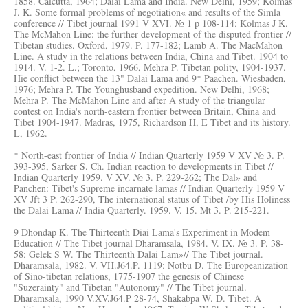
1858. Calcutta, 1964; Dalai Lama and India. New Delhi, 1959; Kolmas
J. K. Some formal problems of negotiation« and results of the Simla
conference // Tibet journal 1991 V XVI. № 1 p 108-114; Kolmas J K.
The McMahon Line: the further development of the disputed frontier //
Tibetan studies. Oxford, 1979. P. 177-182; Lamb A. The MacMahon
Line. A study in the relations between India, China and Tibet. 1904 to
1914. V. 1-2. L.; Toronto, 1966, Mehra P. Tibetan polity, 1904-1937.
Hie conflict between the 13" Dalai Lama and 9* Paachen. Wiesbaden,
1976; Mehra P. The Younghusband expedition. New Delhi, 1968;
Mehra P. The McMahon Line and after A study of the triangular
contest on India's north-eastern frontier between Britain, China and
Tibet 1904-1947. Madras, 1975, Richardson H, E Tibet and its history.
L, 1962.
* North-east frontier of India // Indian Quarterly 1959 V XV № 3. P.
393-395, Sarker S. Ch. Indian reaction to developments in Tibet //
Indian Quarterly 1959. V XV. № 3. P. 229-262; The Dal» and
Panchen: Tibet's Supreme incarnate lamas // Indian Quarterly 1959 V
XV Jft 3 P. 262-290, The international status of Tibet /by His Holiness
the Dalai Lama // India Quarterly. 1959. V. 15. Mt 3. P. 215-221.
9 Dhondap K. The Thirteenth Diai Lama's Experiment in Modem
Education // The Tibet journal Dharamsala, 1984. V. IX. № 3. P. 38-
58; Gelek S W. The Thirteenth Dalai Lam»// The Tibet journal.
Dharamsala, 1982. V. VH.J64.P. 1119; Notbu D. The Europeanization
of Sino-tibetan relations, 1775-1907 the genesis of Chinese
"Suzerainty" and Tibetan "Autonomy" // The Tibet journal.
Dharamsala, 1990 V.XV.J64.P 28-74, Shakabpa W. D. Tibet. A