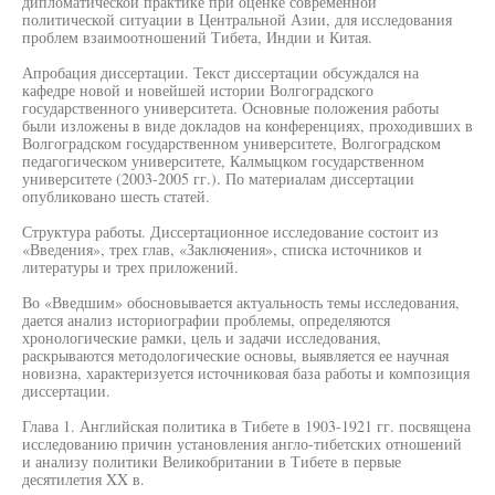
дипломатической практике при оценке современной
политической ситуации в Центральной Азии, для исследования
проблем взаимоотношений Тибета, Индии и Китая.
Апробация диссертации. Текст диссертации обсуждался на
кафедре новой и новейшей истории Волгоградского
государственного университета. Основные положения работы
были изложены в виде докладов на конференциях, проходивших в
Волгоградском государственном университете, Волгоградском
педагогическом университете, Калмыцком государственном
университете (2003-2005 гг.). По материалам диссертации
опубликовано шесть статей.
Структура работы. Диссертационное исследование состоит из
«Введения», трех глав, «Заключения», списка источников и
литературы и трех приложений.
Во «Введшим» обосновывается актуальность темы исследования,
дается анализ историографии проблемы, определяются
хронологические рамки, цель и задачи исследования,
раскрываются методологические основы, выявляется ее научная
новизна, характеризуется источниковая база работы и композиция
диссертации.
Глава 1. Английская политика в Тибете в 1903-1921 гг. посвящена
исследованию причин установления англо-тибетских отношений
и анализу политики Великобритании в Тибете в первые
десятилетия XX в.