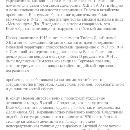
укрепления китайской власти в «Стране снегов». Положение
изменяется в связи с бегством Далай-ламы ХШ в 1910 г. в Индию
и возникновением опасности превращения Тибета в китайскую
провинцию. В результате британское правительство было
вынуждено в 1912 г. направить протест китайским властям в виде
«Меморандума Дж. Джордана», в котором говорилось, что
Великобритания не допустит нарушения тибетской автономии.
Провозглашение в 1913 г. независимости Тибета Далай-ламой
ХШ и явное нежелание Китая отказаться от идеи возвращения
тибетской территории способствовали проведению с 1913 по 1914
г. Симлской конференции под патронажем Великобритании с
целью решения вопроса о статусе Тибета В результате в 1914 г.
были подписаны Симлская конвенция и Торговые правила,
которые урегулировали вопросы тибето-индийской торговли,
пограничные
проблемы, способствовали развитию англо-тибетского
сотрудничества в торговой, культурной, военной, образовательной
и дипломатической сферах.
К концу Первой мировой войны происходит ухудшение
отношений между Лхасой и Лондоном, как в силу отказа
Великобритании поставлять оружие в Тибет, так и недовольства
Далай-ламы ХП1 нерешенностью тибетского вопроса. Следствием
подобной ситуации становится принятие в 1920 г. в тибетской
столице китайской делегации из Ганьсу, что стало
непосредственным толчком для выработки Англией более четкой