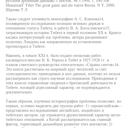
русским архивным данным) // Восток. № 3.1994. С 100-108
ShaumianT Tibet The great game and die tsarist Russia. N Y, 2000;
Шаумян T Л
Также следует упомянуть монографию А. С. Клинова14,
посвященную исследованию позиции великих держав в
отношении статуса Тибета, и работу В. А. Богословского15,
затрагивающую историю Тибета в первой половине XX в. Крапсо
касаясь интересующей нас проблемы, авторы расценивают
политику Лондона как направленную на установление
протектората в Тибете.
Наконец, в начале XXI в. было издано несколько работ,
касающихся миссии Н. К. Рериха в Тибет в 1927-1928 гг. и
планов советского руководства относительно «Страны снегов»16.
Эта книги рассчитаны на широкий круг читателей за счет
«сенсационности» приводимых в них данных, поэтому их нельзя
рассматривать как строго научные исследования. Приводимые в
этих книгах отрывочные сведения о британской деятельности в
Тибете, носящей агрессивный характер, не подтверждаются
документально.
Таким образом, изучение историографии проблемы позволяет, во-
первых, условно выделить две группы работ: 1) «проанглийская» -
представлена исследованиями английских, индийских и
тибетских авторов, где отражается дружественный характер англо-
тибетских отношений, а Китай рассматривается как главный
фактор, тормозящий дальнейшее развитие этих контактов; 2)