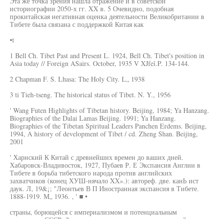
Эта же точка зрения нашла отражение и в советской
историографии 2050-х гг. XX в. 5 Очевидно, подобная
прокитайская негативная оценка деятельности Великобритании в
Тибете была связана с поддержкой Китая как
•t
1 Bell Ch. Tibet Past and Present L. 1924, Bell Ch. Tibet's position in
Asia today // Foreign ASairs. October, 1935 V XJfeî.P. 134-144.
2 Chapman F. S. Lhasa: The Holy City. L„ 1938
3 ti Tieh-tseng. The historical status of Tibet. N. Y., 1956
' Wang Futen Highlights of Tibetan history. Beijing, 1984; Ya Hanzang.
Biographies of the Dalai Lamas Beijing. 1991; Ya Hanzang.
Biographies of the Tibetan Spiritual Leaders Panchen Erdems. Beijing,
1994, A history of development of Tibet / cd. Zheng Shan. Beijing,
2001
' Харнский К Китай с древнейших времен до ваших дней.
Хабаровск-Владивосток, 1927, Пубаев Р. Е Экспансия Англии в
Тибете в борьба тибетского народа против английских
захватчиков (конец ХУШ-нячало XX».): автореф. две. канЬ ист
даук. Л, 19&¡; "Леонтьев В П Иностранная экспансия в Тибете.
1888-1919. М„ 1936. , ' ■ •
страны, борющейся с империализмом и потенциальным