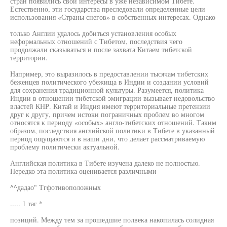
стран появились свои интересы в уже независимом Тибете.
Естественно, эти государства преследовали определенные цели
использования «Страны снегов» в собственных интересах. Однако
только Англии удалось добиться установления особых
неформальных отношений с Тибетом, последствия чего
продолжали сказываться и после захвата Китаем тибетской
территории.
Например, это выразилось в предоставлении тысячам тибетских
беженцев политического убежища в Индии и создании условий
для сохранения традиционной культуры. Разумеется, политика
Индии в отношении тибетской эмиграции вызывает недовольство
властей КНР. Китай и Индия имеют территориальные претензии
друг к другу, причем истоки пограничных проблем во многом
относятся к периоду «особых» англо-тибетских отношений. Таким
образом, последствия английской политики в Тибете в указанный
период ощущаются и в наши дни, что делает рассматриваемую
проблему политически актуальной.
Английская политика в Тибете изучена далеко не полностью.
Нередко эта политика оценивается различными
^^дадао" Тгфотивоположных
..... 1 таг *
позиций. Между тем за прошедшие полвека накопилась солидная