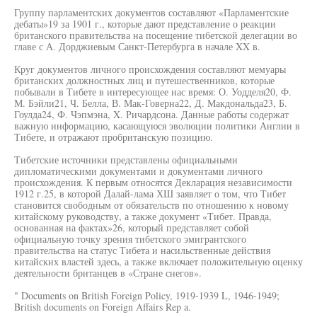
Группу парламентских документов составляют «Парламентские
дебаты»19 за 1901 г., которые дают представление о реакции
британского правительства на посещение тибетской делегации во
главе с А. Дорджиевым Санкт-Петербурга в начале XX в.
Круг документов личного происхождения составляют мемуары
британских должностных лиц и путешественников, которые
побывали в Тибете в интересующее нас время: О. Уодделя20, Ф.
М. Бэйли21, Ч. Белла, В. Мак-Говерна22, Д. Макдональда23, Б.
Гоулда24, Ф. Чэпмэна, X. Ричардсона. Данные работы содержат
важную информацию, касающуюся эволюции политики Англии в
Тибете, и отражают пробританскую позицию.
Тибетские источники представлены официальными
дипломатическими документами и документами личного
происхождения. К первым относятся Декларация независимости
1912 г.25, в которой Далай-лама ХШ заявляет о том, что Тибет
становится свободным от обязательств по отношению к новому
китайскому руководству, а также документ «Тибет. Правда,
основанная на фактах»26, который представляет собой
официальную точку зрения тибетского эмигрантского
правительства на статус Тибета и насильственные действия
китайских властей здесь, а также включает положительную оценку
деятельности британцев в «Стране снегов».
" Documents on British Foreign Policy, 1919-1939 L, 1946-1949;
British documents on Foreign Affairs Rep a.