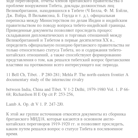
ходе переговоров, отчеты членов британского правительства о
проблеме вооружения Тибета, доклады должностных лиц
Великобритании, находившихся в Тибете (Ч Белла, Ф. М. Бэйли,
Дж. Вэйра, В Вильямсона, Б. Гоулда и т. д.), официальная
переписка между Министерством по делам Индии и индийским
правительством по поводу вопроса тибето-индийской границы.
Приведенные документы позволяют проследить процесс
складывания дипломатических и торговых отношений между
Великобританией и Тибетом в первые десятилетия XX в.,
определить официальную позицию британского правительства не
только относительно статуса Тибета, но и содержания тибето-
китайских отношений, а также способствуют формированию
представления о том, как решался тибетский вопрос британскими
властями на протяжении всего интересующего нас периода.
11 Bell Ch, Tibet. . P 280-281; Mehla P. The north-eastern frontier A
documentary study of the internecine rivalry
between India, China and Tibet. V 1-2 Delhi, 1979-1980 Vol. 1. P 66-
68; Richardson H E Op cit P. 253-256,
Lamb A. Op. dt V 1. P. 247-2J0.
К этой же группе источников откосятся документы из сборника
британского МИД18, которые касаются в основном англо-
китайских переговоров 1919-1920 гг. и позволяют проследить,
каким путем решался вопрос о статусе Тибета в послевоенное
время.