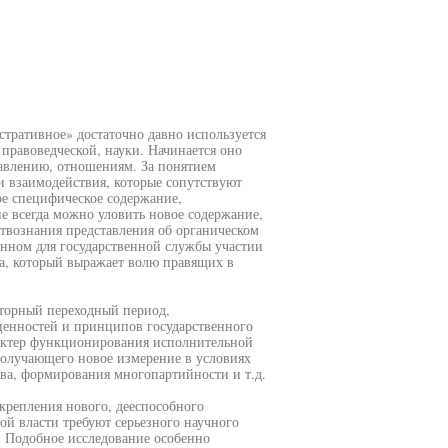
тративное» достаточно давно используется
правоведческой, науки. Начинается оно
равлению, отношениям. За понятием
и взаимодействия, которые сопутствуют
е специфическое содержание,
е всегда можно уловить новое содержание,
твознания представления об органическом
енном для государственной службы участии
са, который выражает волю правящих в
торный переходный период,
ценностей и принципов государственного
арактер функционирования исполнительной
получающего новое измерение в условиях
тва, формирования многопартийности и т.д.
крепления нового, дееспособного
ой власти требуют серьезного научного
 Подобное исследование особенно