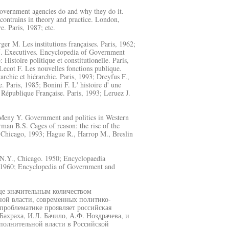
overnment agencies do and why they do it.
 contrains in theory and practice. London,
e. Paris, 1987; etc.
r M. Les institutions françaises. Paris, 1962;
 J. Executives. Encyclopedia of Government
istoire politique et constitutionelle. Paris,
ecot F. Les nouvelles fonctions publique.
rchie et hiérarchie. Paris, 1993; Dreyfus F.,
e. Paris, 1985; Bonini F. L' histoire d' une
 République Française. Paris, 1993; Leruez J.
 Meny Y. Government and politics in Western
man B.S. Cages of reason: the rise of the
n. Chicago, 1993; Hague R., Harrop M., Breslin
N.Y., Chicago. 1950; Encyclopaedia
. 1960; Encyclopedia of Government and
еще значительным количеством
ой власти, современных политико-
проблематике проявляет российская
 Бахраха, И.Л. Бачило, А.Ф. Ноздрачева, и
полнительной власти в Российской