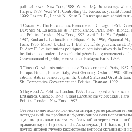
political power. New-York, 1988; Wilson J.Q. Bureaucracy: what g
Harper, 1989; West W.F. Controlling the bureaucracy: institutional
1995; Lassere B., Lenoir N., Stirn B. La transparance administrativ
4 Crazier M. The Bureaucratic Phenomenon. Chicago. 1964; Duverge
Duverger M. La nostalgie de 1' impuissance. Paris, 1989; Blondel
and Politics. London, New-York, 1992; Avril P. La V-e République: H
1987; Rouban L. La fonction publique. Paris, 1996; Piquemal M., L
Paris, 1986; Massot J. Chef de 1' Etat et chef du gouvernement: Dya
D' Arcy F. Les institutions politiques et administratives de la Franc
institution coutumière: Le secrétariat général du governement de la
Gouvernement et politique en Grande-Bretagne Paris, 1989.
5 Timsit G. Administration et états: Etude compareé. Paris, 1987;
Europe: Britain, France, Italy, West Germany. Oxford, 1990; Silber
rational state in France, Japan, the United States and Great Britai
Sh. Comperative Government and Politics. Chatnam, 1992.
6 Heywood A. Politics. London, 1997; Encyclopaedia Americana. 
Britannica. Chicago. 1993; Grand Larousse encyclopédique. Paris
Politics. London, New-York, 1992.
Отечественная политологическая литература не располагает 
исследований по проблемам функционирования исполнительн
административных систем. Наибольший интерес к указанной 
правовая наука. В работах Г.В. Атаманчука, Д.Н. Баглая, Д.Н.
других авторов глубоко рассмотрены вопросы организации ис