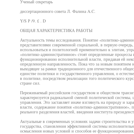
Ученый секретарь
диссертационного совета Л. Фалина A.C.
Y/S Р /9. £ . D
ОБЩАЯ ХАРАКТЕРИСТИКА РАБОТЫ
Актуальность темы исследования. Понятие «политико-админис
представителями современной социальной, в первую очередь, 
использоваться и политологией применительно к элитам, уп
«политико-административное» стоят определенные процессы 
функционированию исполнительной власти, придавая ей неко
определенную направленность. Пока что за новым понятием н
выходящее за рамки традиционного для отечественного общес
единстве политики и государственного управления, о естеств
в политике, посредством реализации того политического кур
стране сил.
Переживаемый российским государством и обществом транзи
характеризуется радикальной сменой политической системы, 
управления. Это заставляет иначе взглянуть на природу и х
власти, содержание понятия «политико-административное», 
реального разделения властей, введения института президенс
Актуальные в современных условиях задачи строительства и у
государства, становления эффективной системы исполнительн
осмысления новых условий и способов ее функционирования.