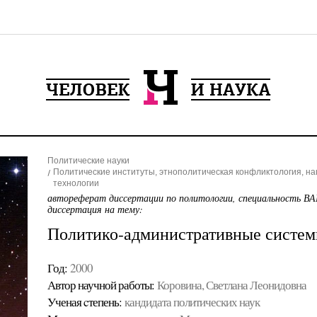
Политические науки
Политические институты, этнополитическая конфликтология, н
технологии
автореферат диссертации по политологии, специальность ВА
диссертация на тему:
Политико-административные систем
Год:
2000
Автор научной работы:
Коровина, Светлана Леонидовна
Ученая cтепень:
кандидата политических наук