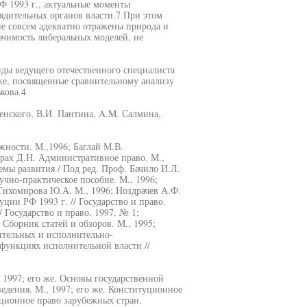
Ф 1993 г., актуальные моменты
дительных органов власти.7 При этом
не совсем адекватно отражены природа и
ачимость либеральных моделей, не
уды ведущего отечественного специалиста
же, посвященные сравнительному анализу
кова.4
енского, В.И. Пантина, A.M. Салмина,
жности. М.,1996; Баглай М.В.
рах Д.Н. Административное право. М.,
мы развития / Под ред. Проф. Бачило И.Л.
учно-практическое пособие. М., 1996;
 Тихомирова Ю.А. М., 1996; Ноздрачев А.Ф.
ии РФ 1993 г. // Государство и право.
 Государство и право. 1997. № 1;
 Сборник статей и обзоров. М., 1995;
ительных и исполнительно-
 функциях исполнительной власти //
 1997; его же. Основы государственной
ведения. М., 1997; его же. Конституционное
уционное право зарубежных стран.