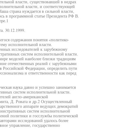
тельной власти, существовавшей в недрах
сполнительной власти, и соответствующей
аша страна нуждается в сильной власти,
сь в программной статье Президента РФ В.
ере.1
а. 30.12.1999.
егося содержания понятия «политико-
тему исполнительной власти.
енных исследователей к зарубежному
тративных систем исполнительной власти.
 мире моделей наиболее близки традициям
ение отечественных реалий с зарубежными
в Российской Федерации, определить пути
ссионализма и ответственности как перед
ческая наука давно и успешно занимается
ивных систем исполнительной власти.
ителей англо-американской
Смита, Д. Ровата и др.2 Осуществленный
арственного аппарате ведущих демократий
инистративных систем исполнительной
шений политики и госслужбы политической
авторами исследований удалось более
вное управление, государственно