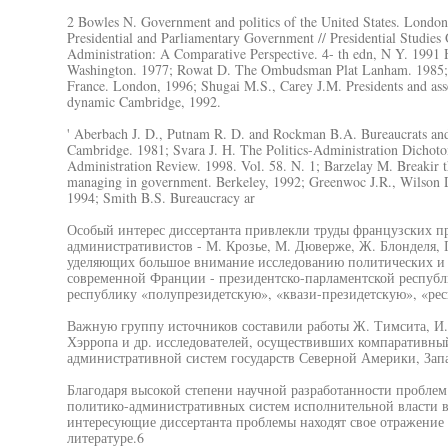
2 Bowles N. Government and politics of the United States. Londo
Presidential and Parliamentary Government // Presidential Studies
Administration: A Comparative Perspective. 4- th edn, N Y. 1991
Washington. 1977; Rowat D. The Ombudsman Plat Lanham. 1985; S
France. London, 1996; Shugai M.S., Carey J.M. Presidents and assem
dynamic Cambridge, 1992.
' Aberbach J. D., Putnam R. D. and Rockman B.A. Bureaucrats and 
Cambridge. 1981; Svara J. H. The Politics-Administration Dichoto
Administration Review. 1998. Vol. 58. N. 1; Barzelay M. Breakir t
managing in government. Berkeley, 1992; Greenwoc J.R., Wilson D.
1994; Smith B.S. Bureaucracy ar
Особый интерес диссертанта привлекли труды французских пр
административистов - М. Крозье, М. Дюверже, Ж. Блонделя, П
уделяющих большое внимание исследованию политических и
современной Франции - президентско-парламентской республ
республику «полупрезидетскую», «квази-президетскую», «ре
Важную группу источников составили работы Ж. Тимсита, И. 
Хэрропа и др. исследователей, осуществивших компаративны
административной систем государств Северной Америки, За
Благодаря высокой степени научной разработанности пробле
политико-административных систем исполнительной власти в
интересующие диссертанта проблемы находят свое отражение
литературе.6