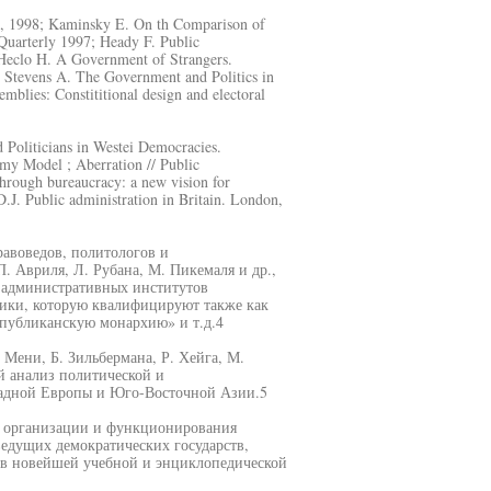
n, 1998; Kaminsky E. On th Comparison of
 Quarterly 1997; Heady F. Public
 Heclo H. A Government of Strangers.
tevens A. The Government and Politics in
blies: Constititional design and electoral
Politicians in Westei Democracies.
my Model ; Aberration // Public
hrough bureaucracy: a new vision for
J. Public administration in Britain. London,
авоведов, политологов и
. Авриля, Л. Рубана, М. Пикемаля и др.,
 административных институтов
ики, которую квалифицируют также как
спубликанскую монархию» и т.д.4
Мени, Б. Зильбермана, Р. Хейга, М.
й анализ политической и
падной Европы и Юго-Восточной Азии.5
м организации и функционирования
едущих демократических государств,
 в новейшей учебной и энциклопедической