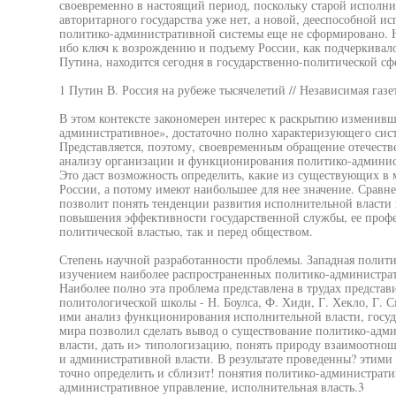
своевременно в настоящий период, поскольку старой исполни
авторитарного государства уже нет, а новой, дееспособной и
политико-административной системы еще не сформировано. Н
ибо ключ к возрождению и подъему России, как подчеркивало
Путина, находится сегодня в государственно-политической сф
1 Путин В. Россия на рубеже тысячелетий // Независимая газет
В этом контексте закономерен интерес к раскрытию изменивш
административное», достаточно полно характеризующего сис
Представляется, поэтому, своевременным обращение отечеств
анализу организации и функционирования политико-админис
Это даст возможность определить, какие из существующих в
России, а потому имеют наибольшее для нее значение. Сравн
позволит понять тенденции развития исполнительной власти 
повышения эффективности государственной службы, ее профе
политической властью, так и перед обществом.
Степень научной разработанности проблемы. Западная полити
изучением наиболее распространенных политико-администрат
Наиболее полно эта проблема представлена в трудах представ
политологической школы - Н. Боулса, Ф. Хиди, Г. Хекло, Г. 
ими анализ функционирования исполнительной власти, госуд
мира позволил сделать вывод о существование политико-адм
власти, дать и> типологизацию, понять природу взаимоотно
и административной власти. В результате проведенны? этими 
точно определить и сблизит! понятия политико-администрати
административное управление, исполнительная власть.3