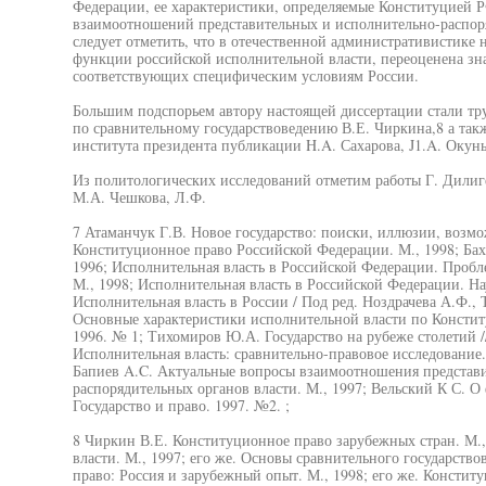
Федерации, ее характеристики, определяемые Конституцией Р
взаимоотношений представительных и исполнительно-распоря
следует отметить, что в отечественной административистике 
функции российской исполнительной власти, переоценена зн
соответствующих специфическим условиям России.
Большим подспорьем автору настоящей диссертации стали тр
по сравнительному государствоведению В.Е. Чиркина,8 а так
института президента публикации H.A. Сахарова, J1.A. Окунь
Из политологических исследований отметим работы Г. Дилиг
М.А. Чешкова, Л.Ф.
7 Атаманчук Г.В. Новое государство: поиски, иллюзии, возмо
Конституционное право Российской Федерации. М., 1998; Бах
1996; Исполнительная власть в Российской Федерации. Пробле
М., 1998; Исполнительная власть в Российской Федерации. На
Исполнительная власть в России / Под ред. Ноздрачева А.Ф.,
Основные характеристики исполнительной власти по Конституц
1996. № 1; Тихомиров Ю.А. Государство на рубеже столетий //
Исполнительная власть: сравнительно-правовое исследование.
Бапиев A.C. Актуальные вопросы взаимоотношения представ
распорядительных органов власти. М., 1997; Вельский К С. О
Государство и право. 1997. №2. ;
8 Чиркин В.Е. Конституционное право зарубежных стран. М.,
власти. М., 1997; его же. Основы сравнительного государство
право: Россия и зарубежный опыт. М., 1998; его же. Констит