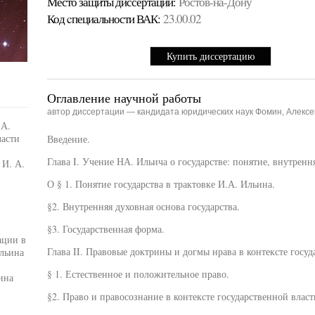
Место защиты диссертации:
Ростов-на-Дону
Код cпециальности ВАК:
23.00.02
Купить диссертацию
Оглавление научной работы
автор диссертации — кандидата юридических наук Фомин, Алексе
 А.
ласти
Введение.
Глава I. Учение НА. Ильича о государстве: понятие, внутренн
 И. А.
О § 1. Понятие государства в трактовке И.А. Ильина.
§2. Внутренняя духовная основа государства.
§3. Государственная форма.
ации в
Глава II. Правовые доктрины и догмы нрава в контексте госу
льина
§ 1. Естественное и положительное право.
ина
§2. Право и правосознание в контексте государственной власт