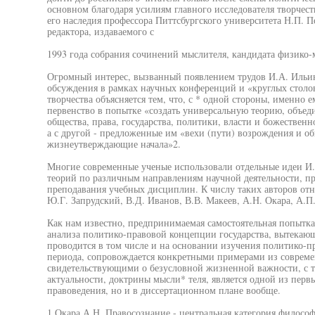
основном благодаря усилиям главного исследователя творчест
его наследия профессора Питтсбургского университета Н.П. По
редактора, издаваемого с
1993 года собрания сочинений мыслителя, кандидата физико
Огромный интерес, вызванный появлением трудов И.А. Ильин
обсуждения в рамках научных конференций и «круглых столо
творчества объясняется тем, что, с * одной стороны, именно е
первенство в попытке «создать универсальную теорию, объе
общества, права, государства, политики, власти и божественн
а с другой - предложенные им «вехи (пути) возрождения и о
жизнеутверждающие начала»2.
Многие современные ученые использовали отдельные идеи И.
теорий по различным направлениям научной деятельности, пр
преподавания учебных дисциплин. К числу таких авторов отн
Ю.Г. Запрудский, В.Д. Иванов, В.В. Макеев, А.Н. Окара, А.П
Как нам известно, предпринимаемая самостоятельная попытка
анализа политико-правовой концепции государства, вытекающ
проводится в том числе и на основании изучения политико-
периода, сопровождается конкретными примерами из совреме
свидетельствующими о безусловной жизненной важности, с т
актуальности, доктрины мысли* теля, является одной из первы
правоведения, но и в диссертационном плане вообще.
1 Окара А.Н. Правосознание - центральная категория философ