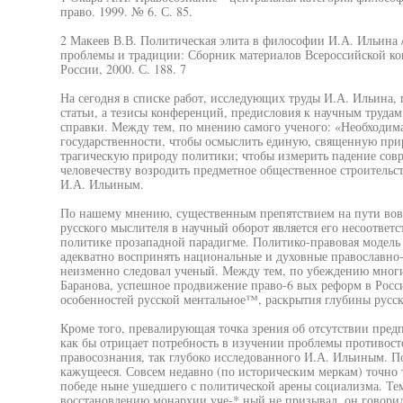
право. 1999. № 6. С. 85.
2 Макеев В.В. Политическая элита в философии И.А. Ильина 
проблемы и традиции: Сборник материалов Всероссийской к
России, 2000. С. 188. 7
На сегодня в списке работ, исследующих труды И.А. Ильина,
статьи, а тезисы конференций, предисловия к научным труда
справки. Между тем, по мнению самого ученого: «Необходим
государственности, чтобы осмыслить единую, священную прир
трагическую природу политики; чтобы измерить падение совр
человечеству возродить предметное общественное строительс
И.А. Ильиным.
По нашему мнению, существенным препятствием на пути вовл
русского мыслителя в научный оборот является его несоотве
политике прозападной парадигме. Политико-правовая модель 
адекватно воспринять национальные и духовные православно
неизменно следовал ученый. Между тем, по убеждению многи
Баранова, успешное продвижение право-6 вых реформ в Росс
особенностей русской ментальное™, раскрытия глубины русск
Кроме того, превалирующая точка зрения об отсутствии пре
как бы отрицает потребность в изучении проблемы противост
правосознания, так глубоко исследованного И.А. Ильиным. П
кажущееся. Совсем недавно (по историческим меркам) точно 
победе ныне ушедшего с политической арены социализма. Те
восстановлению монархии уче-* ный не призывал, он говорил