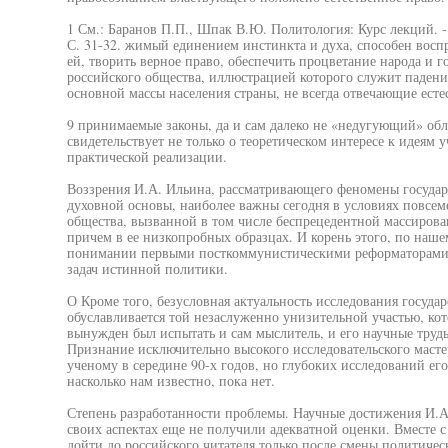
1 См.: Баранов П.П., Шпак В.Ю. Политология: Курс лекций. 
С. 31-32. жимый единением инстинкта и духа, способен восп
ей, творить верное право, обеспечить процветание народа и г
российского общества, иллюстрацией которого служит паден
основной массы населения страны, не всегда отвечающие ес
9 принимаемые законы, да и сам далеко не «недугующий» обл
свидетельствует не только о теоретическом интересе к идеям 
практической реализации.
Воззрения И.А. Ильина, рассматривающего феномены государс
духовной основы, наиболее важны сегодня в условиях повсе
общества, вызванной в том числе беспрецедентной массирова
причем в ее низкопробных образцах. И корень этого, по наш
понимании первыми посткоммунистическими реформаторами с
задач истинной политики.
О Кроме того, безусловная актуальность исследования госуд
обуславливается той незаслуженно унизительной участью, к
вынужден был испытать и сам мыслитель, и его научные тру
Признание исключительно высокого исследовательского маст
ученому в середине 90-х годов, но глубоких исследований е
насколько нам известно, пока нет.
Степень разработанности проблемы. Научные достижения И.А.
своих аспектах еще не получили адекватной оценки. Вместе с 
дойти до российского читателя только после смены политичес