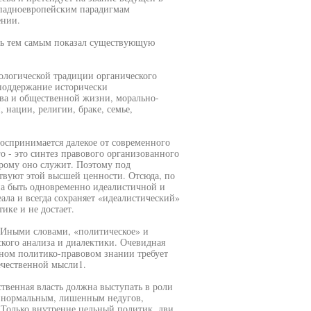
ападноевропейским парадигмам
ении.
ль тем самым показал существующую
ологической традиции органического
поддержание исторически
ва и общественной жизни, морально-
нации, религии, браке, семье,
воспринимается далекое от современного
 - это синтез правового организованного
орому оно служит. Поэтому под
ствуют этой высшей ценности. Отсюда, по
а быть одновременно идеалистичной и
ала и всегда сохраняет «идеалистический»
ике и не достает.
. Иными словами, «политическое» и
ского анализа и диалектики. Очевидная
ном политико-правовом знании требует
ечественной мысли1.
твенная власть должна выступать в роли
о нормальным, лишенным недугов,
 Только внутренне цельный политик, дви