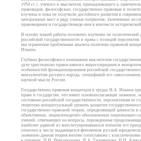
1954 гг.), ученого и мыслителя, принадлежащего к замечател
правоведов, философские, государственно-правовые и политич
изучены и пока не получили достойного развития в современн
центральных мест в ряду ученых-патриотов, увлеченных иссл
правоведения и государствоведе-ния в контексте историческо
В основу нашей работы положено изучение не политической 
российской государственности и права с позиций перспектив 
мы ограничим проблемами анализа политико-правовой концеп
Ильина.
Глубина философского понимания мыслителем государственн
духе христианско-православного миросозерцания и монархич
особенностей функционирования российской государственно
менталитетом русского народа, спецификой его самосознания
научной мысли России.
Государственно-правовая концепция в трудах И.А. Ильина пре
праве и государстве, что имеет основополагающее значение,
состоянию российской государственности, перспективам ее ст
теоретико-концептуальный уровень развития государственн
государственно-правовой теории, определяющий ценности и и
объективных, энциклопедично обоснованных национально-с
учений, отвечающих на вопросы, порожденные продолжающим
наиболее удачной из конституировавшихся попыток его преод
отнесено к числу выдающихся феноменов русской юридическо
значению данная теория вполне сопоставима с классическим
к примеру, П.И. Новгородцева, JI.A. Тихомирова, Н.Н. Алекс