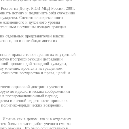
- Ростов-на-Дону: РЮИ МВД России, 2001.
ринять истину и подчинить себя служению
осударства. Состояние современного
ие жизненного и духовного уровня
тественным насущным нуждам граждан
ик отдельных представителей власти,
ученого, но и о необходимости их
тва и права с точки зрения их внутренней
местно прогрессирующей деградации
нной пропагандой западной культуры,
ему мнению, кроется в извращенном
ущности государства и права, целей и
арственноправовой доктрины ученого
оторую по идеологическим соображениям
ды в послереволюционный период.
ерства и личной одаренности пришло к
го политико-юридических воззрений,
 Ильина как в целом, так и в отдельных
тем большая часть работ ученого смогла
кого режима. Это было осуществлено в