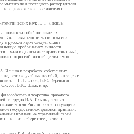
ва мыслителя и последнего распорядителя
лторацкого, а также составителя и
-математических наук Ю.Т. Лисицы.
а, повлек за собой широкие их
в». Этот повышенный магнетизм его
му в русской науке следует отдать
диняющую проблематику личности,
ого начала в едином акте правосознания»1,
бновления российского общества имеют
А. Ильина в разработке собственных
и подготовке учебных пособий, в процессе
осятся: П.П. Баранов, В.Ю. Верещагин,
. Окусов, В.Ю. Шпак и др.
 философского и теоретико-правового
ей из трудов И.А. Ильина, которая
правовой мысли России соответствующего
нной государственно-правовой практики,
ечением времени не утратившей своей
х не только в сфере государство- и
ии права И.А. Ильина // Государство и