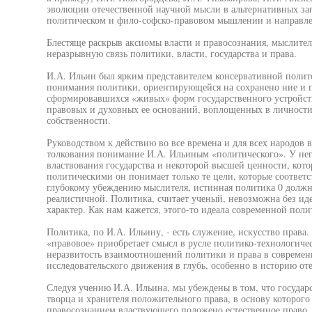
эволюции отечественной научной мысли в альтернативных з
политическом и фило-софско-правовом мышлении и направл
Блестяще раскрыв аксиомы власти и правосознания, мыслите
неразрывную связь политики, власти, государства и права.
И.А. Ильин был ярким представителем консервативной полит
понимания политики, ориентирующейся на сохранено ние и 
сформировавшихся «живых» форм государственного устройст
правовых и духовных ее оснований, воплощенных в личности, 
собственности.
Руководством к действию во все времена и для всех народов 
толкования понимание И.А. Ильиным «политического». У него
властвования государства и некоторой высшей ценности, кот
политическими он понимает только те цели, которые соответ
глубокому убеждению мыслителя, истинная политика 0 должн
реалистичной. Политика, считает ученый, невозможна без иде
характер. Как нам кажется, этого-то идеала современной полит
Политика, по И.А. Ильину, - есть служение, искусство права
«правовое» приобретает смысл в русле политико-технологиче
неразвитость взаимоотношений политики и права в современ
исследовательского движения в глубь, особенно в историю от
Следуя учению И.А. Ильина, мы убеждены в том, что государс
творца и хранителя положительного права, в основу которог
правосознанием властвующего положено естественное право.