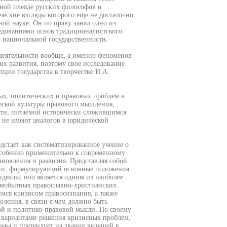
ьной плеяде русских философов и
еские взгляды которого еще не достаточно
ой науке. Он по праву занял одно из
едованиями основ традиционалистского
й национальной государственности.
деятельности вообще, а именно феноменов
их развития, поэтому свое исследование
ции государства в творчестве И.А.
ых, политических и правовых проблем в
еской культуры правового мышления,
сти, питаемой исторически сложившимся
, не имеют аналогов в юридической
дстает как систематизированное учение о
 особенно применительно к современному
ановления и развития. Представляя собой
ости, формулирующий основные положения
деалы, оно является одним из наиболее
амобытных православно-христианских
ся кризисом правосознания, а также
оления, в связи с чем должно быть
й и политико-правовой мысли. По своему
и вариантами решения кризисных проблем,
еева и претендует на звание ведущей в