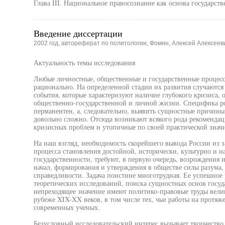
Глава III. Национальное правосознание как основа государст
Введение диссертации
2002 год, автореферат по политологии, Фомин, Алексей Алексеев
Актуальность темы исследования
Любые личностные, общественные и государственные процесс
рационально. На определенной стадии их развития случаютс
события, которые характеризуют наличие глубокого кризиса, 
общественно-государственной и личной жизни. Специфика рос
перманентен, а, следовательно, выявить сущностные причин
довольно сложно. Отсюда возникают всякого рода рекомендац
кризисных проблем и утопичные по своей практической знач
На наш взгляд, необходимость скорейшего вывода России из з
процесса становления достойной, исторически, культурно и 
государственности, требуют, в первую очередь, возрождения 
начал, формирования и утверждения в обществе силы разума,
справедливости. Задача поистине многотрудная. Ее успешное
теоретических исследований, поиска сущностных основ госуда
непреходящее значение имеют политико-правовые труды вели
рубеже XIX-XX веков, в том числе тех, чьи работы на протяж
современных ученых.
Безусловный исследовательский интерес вызывает творчество