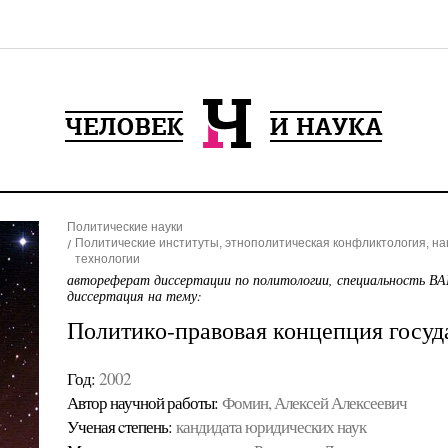
Политические науки
Политические институты, этнополитическая конфликтология, н
технологии
автореферат диссертации по политологии, специальность ВА
диссертация на тему:
Политико-правовая концепция госуд
Год:
2002
Автор научной работы:
Фомин, Алексей Алексеевич
Ученая cтепень:
кандидата юридических наук