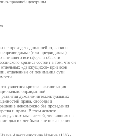
венно-правовой доктрины.
ич
ы не проходят однолинейно, легко и
я непредвидимые (или предвидимые)
охватившего все сферы и области
сийского кризиса состоит в том, что он
ы отдельных «движущихся» кризисов
ии, отдаленные от понимания сути
имости.
атянувшегося кризиса, активизация
национально оправданной
и развития духовно-интеллектуальных
 ценностей права, свободы и
 решение невозможно без проведения
рства и права. В этом аспекте
ких русских мыслителей, творивших на
ении долгих лет были вне поля зрения
 Ивана Александровича Ильина (1883 -