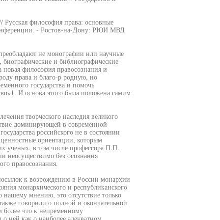
// Русская философия права: основные
онференции. - Ростов-на-Дону: РЮИ МВД
 преобладают не монографии или научные
м, биографические и библиографические
а новая философия правосознания и
оду права и благо-р родную, но
еменного государства и помочь
тво»1. И основа этого была положена самим
ечения творческого наследия великого
тствие доминирующей в современной
государства российского не в состоянии
-ценностные ориентации, которым
х ученых, в том числе профессора П.П.
ии неосуществимо без осознания
ого правосознания.
дпосылок к возрождению в России монархии
ояния монархического и республиканского
о нашему мнению, это отсутствие только
также говорили о полной и окончательной
м более что к непременному
 о ней как о наиболее адекватном