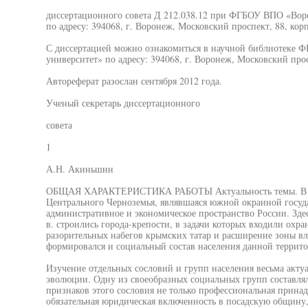
диссертационного совета Д 212.038.12 при ФГБОУ ВПО «Вор
по адресу: 394068, г. Воронеж, Московский проспект, 88, корп
С диссертацией можно ознакомиться в научной библиотеке
университет» по адресу: 394068, г. Воронеж, Московский про
Автореферат разослан сентября 2012 года.
Ученый секретарь диссертационного
совета
1
А.Н. Акиньшин
ОБЩАЯ ХАРАКТЕРИСТИКА РАБОТЫ Актуальность темы. В XV
Центрального Черноземья, являвшаяся южной окраиной госуда
административное и экономическое пространство России. Зде
в. строились города-крепости, в задачи которых входили охра
разорительных набегов крымских татар и расширение зоны вли
формировался и социальный состав населения данной террито
Изучение отдельных сословий и групп населения весьма акту
эволюции. Одну из своеобразных социальных групп составля
признаков этого сословия не только профессиональная принад
обязательная юридическая включенность в посадскую общину,