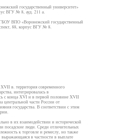
онежский государственный университет»
ус ВГУ № 8, ауд. 211 а.
 ФГБОУ ВПО «Воронежский государственный
спект, 88, корпус ВГУ № 8.
II в. территория современного
рства, интегрировалась в
сь с конца XVI и в первой половине XVII
на центральной части России от
яния государства. В соответствии с этим
рии.
ально в их взаимодействии и исторической
ли посадские люди. Среди отличительных
лежность к торговле и ремеслу, но также
 выражающаяся в частности в выплате