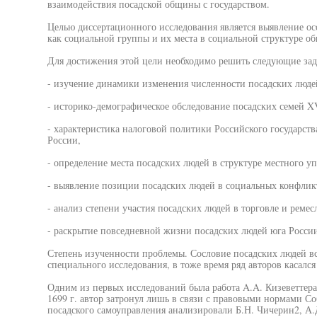
взаимодействия посадской общины с государством.
Целью диссертационного исследования является выявление ос
как социальной группы и их места в социальной структуре об
Для достижения этой цели необходимо решить следующие зад
- изучение динамики изменения численности посадских людей
- историко-демографическое обследование посадских семей XV
- характеристика налоговой политики Российского государст
России,
- определение места посадских людей в структуре местного у
- выявление позиции посадских людей в социальных конфлик
- анализ степени участия посадских людей в торговле и ремесл
- раскрытие повседневной жизни посадских людей юга России
Степень изученности проблемы. Сословие посадских людей вс
специального исследования, в тоже время ряд авторов касалс
Одним из первых исследований была работа A.A. Кизеветтера
1699 г. автор затронул лишь в связи с правовыми нормами 
посадского самоуправления анализировали Б.Н. Чичерин2, А.