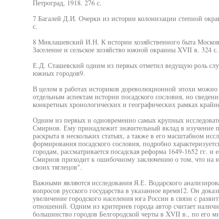
Петроград, 1918. 276 с.
7 Багалей Д.И. Очерки из истории колонизации степной окра
с.
8 Миклашевский И.Н. К истории хозяйственного быта Московск
Заселение и сельское хозяйство южной окраины XVII в. 324 с.
Е.Д. Сташевский одним из первых отметил ведущую роль слу
южных городов9.
В целом в работах историков дореволюционной эпохи можно
отдельным аспектам истории посадского сословия, но сведени
конкретных хронологических и географических рамках крайне
Одним из первых и одновременно самых крупных исследоват
Смирнов. Ему принадлежит значительный вклад в изучение по
раскрыта в нескольких статьях, а также в его масштабном ис
формирования посадского сословия, подробно характеризуетс
городам, рассматривается посадская реформа 1649-1652 гг. и е
Смирнов приходит к ошибочному заключению о том, что на ю
своих тяглецов".
Важными являются исследования Я.Е. Водарского анализиров
вопросов русского государства в указанное время12. Он доказ
увеличение городского населения юга России в связи с разв
отношений. Одним из критериев города автор считает налич
большинство городов Белгородской черты в XVII в., по его м