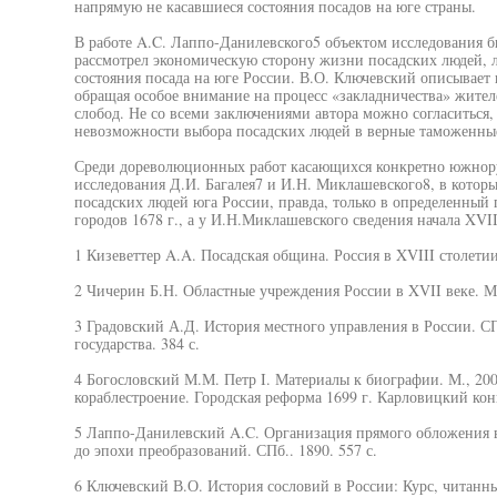
напрямую не касавшиеся состояния посадов на юге страны.
В работе A.C. Лаппо-Данилевского5 объектом исследования б
рассмотрел экономическую сторону жизни посадских людей, л
состояния посада на юге России. В.О. Ключевский описывает 
обращая особое внимание на процесс «закладничества» жител
слобод. Не со всеми заключениями автора можно согласиться,
невозможности выбора посадских людей в верные таможенны
Среди дореволюционных работ касающихся конкретно южнору
исследования Д.И. Багалея7 и И.Н. Миклашевского8, в котор
посадских людей юга России, правда, только в определенный 
городов 1678 г., а у И.Н.Миклашевского сведения начала XVII
1 Кизеветтер A.A. Посадская община. Россия в XVIII столетии.
2 Чичерин Б.Н. Областные учреждения России в XVII веке. М.,
3 Градовский А.Д. История местного управления в России. СП
государства. 384 с.
4 Богословский М.М. Петр I. Материалы к биографии. М., 200
кораблестроение. Городская реформа 1699 г. Карловицкий конг
5 Лаппо-Данилевский A.C. Организация прямого обложения в
до эпохи преобразований. СПб.. 1890. 557 с.
6 Ключевский В.О. История сословий в России: Курс, читанны