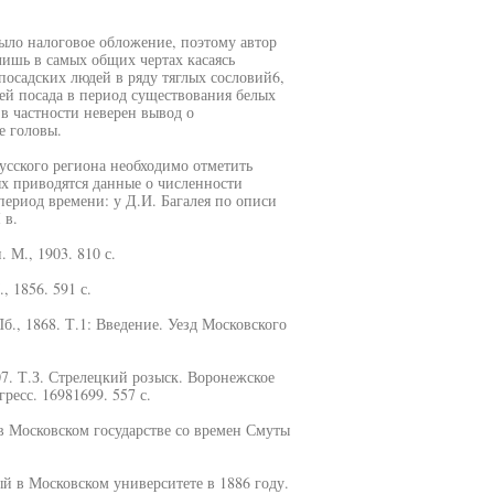
ыло налоговое обложение, поэтому автор
ишь в самых общих чертах касаясь
посадских людей в ряду тяглых сословий6,
ей посада в период существования белых
 в частности неверен вывод о
е головы.
сского региона необходимо отметить
ых приводятся данные о численности
период времени: у Д.И. Багалея по описи
 в.
 М., 1903. 810 с.
 1856. 591 с.
б., 1868. Т.1: Введение. Уезд Московского
7. Т.З. Стрелецкий розыск. Воронежское
ресс. 16981699. 557 с.
 Московском государстве со времен Смуты
й в Московском университете в 1886 году.