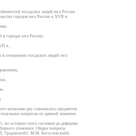
обенностей посадских людей юга России
щества городов юга России в XVII в.
ачи:
 в городах юга России,
II в.,
ва в отношении посадских людей юга
правления,
тах,
е,
.
его несколько раз становилось предметом
я отдельных вопросов по данной тематике.
1, но историю этого сословия до реформы
Соборного уложения. Общие вопросы
Д. Градовский3, М.М. Богословский4,