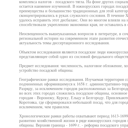
комплекса налогов - посадского тягла. На фоне других социал
остается наименее изученной. В южнорусских городах посадс
преимущества и большинство традиционных для этой категори
сконцентрировались в руках служилого сословия. В течение X
удалось исправить этот дисбаланс. Они во многом влияли на
способствовали укреплению экономики края, не оставались в
Неосвещенность вышеуказанных вопросов в литературе, в со
региональной истории на современном этапе развития отечес
актуальность темы диссертационного исследования.
Объектом исследования являются посадские люди южнорусских
представляющее собой одно из сословий феодального обществ
Предмет исследования: численность, налоговое обложение, хо
устройство посадской общины.
Географические рамки исследования. Изучаемая территория со
подчиненных оформившемуся к 1658 г. административно-терр
Разряду, за исключением городов расположенных за Белгородск
во всех этих городах сложились посадские общины, основное
городам - Воронежу, Курску, Ельцу и Белгороду. Привлекают
Коротояка, где сформировался небольшой посад, что для город
исключением, чем правилом.
Хронологические рамки работы охватывают период 1613-1699 г
развитию хозяйственной жизни в ряде южнорусских городов 
общины. Верхняя граница - 1699 г. - реформа посадского уп