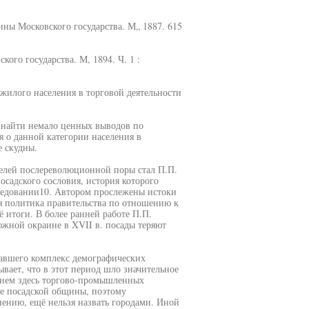
ины Московского государства. М„ 1887. 615
ого государства. М, 1894. Ч. 1 :
жилого населения в торговой деятельности
 найти немало ценных выводов по
я о данной категории населения в
 скудны.
елей послереволюционной поры стал П.П.
садского сословия, история которого
следовании10. Автором прослежены истоки
я политика правительства по отношению к
ё итоги. В более ранней работе П.П.
жной окраине в XVII в. посады теряют
авшего комплекс демографических
ывает, что в этот период шло значительное
итием здесь торгово-промышленных
ие посадской общины, поэтому
нению, ещё нельзя назвать городами. Иной