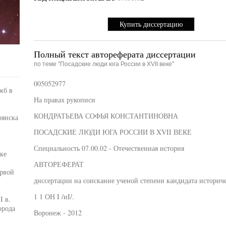
Купить диссертацию
Полный текст автореферата диссертации
по теме "Посадские люди юга России в XVII веке"
005052977
жб в
На правах рукописи
КОНДРАТЬЕВА СОФЬЯ КОНСТАНТИНОВНА
рянска
ПОСАДСКИЕ ЛЮДИ ЮГА РОССИИ В XVII ВЕКЕ
Специальность 07.00.02 - Отечественная история
ке
АВТОРЕФЕРАТ
ервой
диссертации на соискание ученой степени кандидата историч
1 1 ОН I /иI/.
I в.
орода
Воронеж - 2012