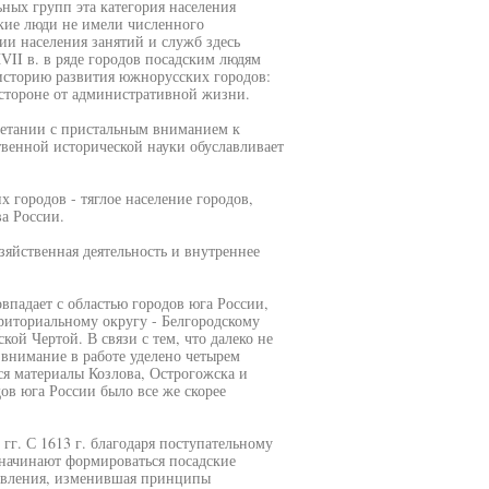
ьных групп эта категория населения
кие люди не имели численного
и населения занятий и служб здесь
VII в. в ряде городов посадским людям
 историю развития южнорусских городов:
 стороне от административной жизни.
четании с пристальным вниманием к
твенной исторической науки обуславливает
 городов - тяглое население городов,
а России.
зяйственная деятельность и внутреннее
впадает с областью городов юга России,
иториальному округу - Белгородскому
ой Чертой. В связи с тем, что далеко не
 внимание в работе уделено четырем
ся материалы Козлова, Острогожска и
ов юга России было все же скорее
г. С 1613 г. благодаря поступательному
начинают формироваться посадские
равления, изменившая принципы