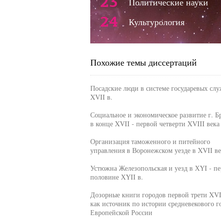
23
Политические науки
24
Культурология
Похожие темы диссертаций
Посадские люди в системе государевых слу
XVII в.
Социальное и экономическое развитие г. Б
в конце XVII - первой четверти XVIII века
Организация таможенного и питейного
управления в Воронежском уезде в XVII ве
Устюжна Железопольская и уезд в ХYI - п
половине ХYII в.
Дозорные книги городов первой трети XVI
как источник по истории средневекового г
Европейской России