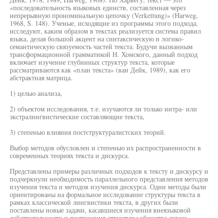
«последовательность языковых единств, составленная через
непрерывную прономинальную цепочку (Verkettung)» (Harweg,
1968, S. 148). Ученые, исходящие из программы этого подхода,
исследуют, каким образом в текстах реализуется система правил
языка, делая большой акцент на синтаксическую и логико-
семантическую связуемость частей текста. Будучи вызванным
трансформационной грамматикой Н. Хомского, данный подход
включает изучение глубинных структур текста, которые
рассматриваются как «план текста» (ван Дейк, 1989), как его
абстрактная матрица.
1) целью анализа,
2) объектом исследования, т.е. изучаются ли только интра- или
экстралингвистические составляющие текста,
3) степенью влияния постструктуралистских теорий.
Выбор методов обусловлен и степенью их распространенности в
современных теориях текста и дискурса.
Представлены примеры различных подходов к тексту и дискурсу и
подчеркнули необходимость параллельного представления методов
изучения текста и методов изучения дискурса. Одни методы были
ориентированы на формальное исследование структуры текста в
рамках классической лингвистики текста, в других были
поставлены новые задачи, касавшиеся изучения внеязыковой
действительности и постижения структуры общества сквозь