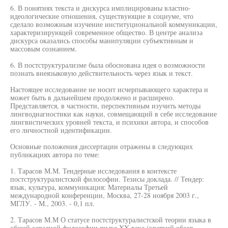
6. В понятиях текста и дискурса имплицированы властно-
идеологические отношения, существующие в социуме, что
сделало возможным изучение институциональной коммуникации,
характеризирующей современное общество. В центре анализа
дискурса оказались способы манипуляции субъективным и
массовым сознанием.
6. В постструктурализме была обоснована идея о возможности
познать внеязыковую действительность через язык и текст.
Настоящее исследование не носит исчерпывающего характера и
может быть в дальнейшем продолжено и расширено.
Представляется, в частности, перспективным изучить методы
лингводиагностики как науки, совмещающий в себе исследование
лингвистических уровней текста, и психики автора, и способов
его личностной идентификации.
Основные положения диссертации отражены в следующих
публикациях автора по теме:
1. Тарасов М.М. Тендерные исследования в контексте
постструктуралистской философии. Тезисы доклада. // Тендер:
язык, культура, коммуникация: Материалы Третьей
международной конференции, Москва, 27-28 ноября 2003 г.,
МГЛУ. - М., 2003. - 0,1 пл.
2. Тарасов М.М О статусе постструктуралистской теории языка в
общей западной философии языка XX века (краткий обзор