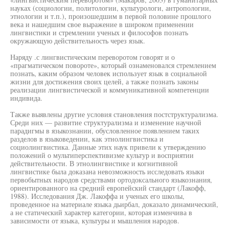
науках (социологии, политологии, культурологи, антропологии,
этнологии и т.п.), произошедшим в первой половине прошлого
века и нашедшим свое выражение в широком применении
лингвистики и стремлении ученых и философов познать
окружающую действительность через язык.
Наряду .с лингвистическим переворотом говорят и о
«прагматическом повороте», который ознаменовался стремлением
познать, каким образом человек использует язык в социальной
жизни для достижения своих целей, а также познать законы
реализации лингвистической и коммуникативной компетенции
индивида.
Также выявлены другие условия становления постструктурализма.
Среди них — развитие структурализма и изменение научной
парадигмы в языкознании, обусловленное появлением таких
разделов в языковедении, как этнолингвистика и
социолингвистика. Данные этих наук привели к утверждению
положений о мультиперспективизме культур и восприятии
действительности. В этнолингвистике и когнитивной
лингвистике была доказана невозможность исследовать языки
первобытных народов средствами ортодоксального языкознания,
ориентированного на средний европейский стандарт (Лакофф,
1988). Исследования Дж. Лакоффа и ученых его школы,
проведенное на материале языка дьирбал, доказало динамический,
а не статический характер категории, которая изменчива в
зависимости от языка, культуры и мышления народов.