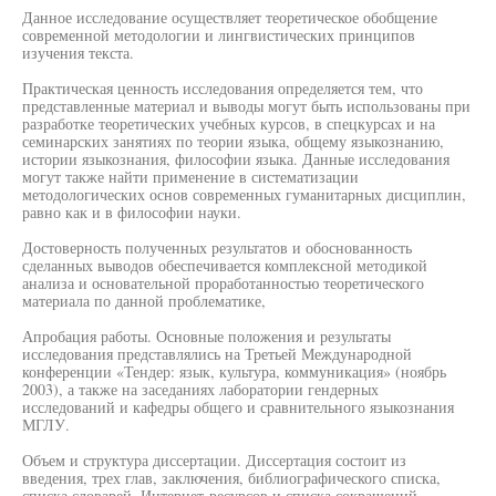
Данное исследование осуществляет теоретическое обобщение
современной методологии и лингвистических принципов
изучения текста.
Практическая ценность исследования определяется тем, что
представленные материал и выводы могут быть использованы при
разработке теоретических учебных курсов, в спецкурсах и на
семинарских занятиях по теории языка, общему языкознанию,
истории языкознания, философии языка. Данные исследования
могут также найти применение в систематизации
методологических основ современных гуманитарных дисциплин,
равно как и в философии науки.
Достоверность полученных результатов и обоснованность
сделанных выводов обеспечивается комплексной методикой
анализа и основательной проработанностью теоретического
материала по данной проблематике,
Апробация работы. Основные положения и результаты
исследования представлялись на Третьей Международной
конференции «Тендер: язык, культура, коммуникация» (ноябрь
2003), а также на заседаниях лаборатории гендерных
исследований и кафедры общего и сравнительного языкознания
МГЛУ.
Объем и структура диссертации. Диссертация состоит из
введения, трех глав, заключения, библиографического списка,
списка словарей, Интернет-ресурсов и списка сокращений.