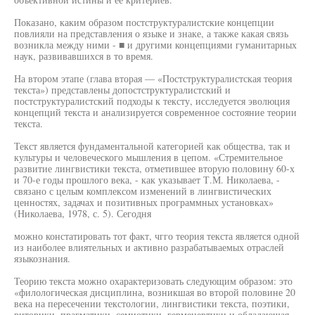
Показано, каким образом постструктуралистские концепции
повлияли на представления о языке и знаке, а также какая связь
возникла между ними - ■ и другими концепциями гуманитарных
наук, развивавшихся в то время.
На втором этапе (глава вторая — «Постструктуралистская теория
текста») представлены допостструктуралистский и
постструктуралистский подходы к тексту, исследуется эволюция
концепций текста и анализируется современное состояние теории
текста.
Текст является фундаментальной категорией как общества, так и
культуры и человеческого мышления в цепом. «Стремительное
развитие лингвистики текста, отметившее вторую половину 60-х
и 70-е годы прошлого века, - как указывает Т.М. Николаева, -
связано с целым комплексом изменений в лингвистических
ценностях, задачах и позитивных программных установках»
(Николаева, 1978, с. 5). Сегодня
можно констатировать тот факт, чгго теория текста является одной
из наиболее влиятельных и активно разрабатываемых отраслей
языкознания.
Теорию текста можно охарактеризовать следующим образом: это
«филологическая дисциплина, возникшая во второй половине 20
века на пересечении текстологии, лингвистики текста, поэтики,
риторики, прагматики, семиотики, герменевтики и обладающая,