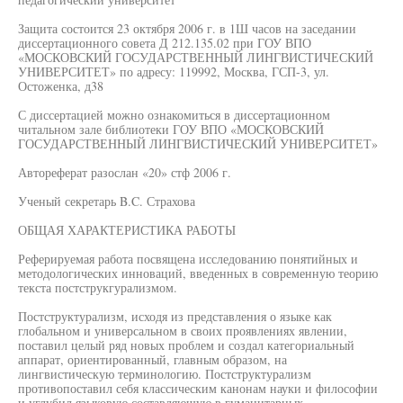
Защита состоится 23 октября 2006 г. в 1Ш часов на заседании
диссертационного совета Д 212.135.02 при ГОУ ВПО
«МОСКОВСКИЙ ГОСУДАРСТВЕННЫЙ ЛИНГВИСТИЧЕСКИЙ
УНИВЕРСИТЕТ» по адресу: 119992, Москва, ГСП-3, ул.
Остоженка, д38
С диссертацией можно ознакомиться в диссертационном
читальном зале библиотеки ГОУ ВПО «МОСКОВСКИЙ
ГОСУДАРСТВЕННЫЙ ЛИНГВИСТИЧЕСКИЙ УНИВЕРСИТЕТ»
Автореферат разослан «20» стф 2006 г.
Ученый секретарь B.C. Страхова
ОБЩАЯ ХАРАКТЕРИСТИКА РАБОТЫ
Реферируемая работа посвящена исследованию понятийных и
методологических инноваций, введенных в современную теорию
текста постструкгурализмом.
Постструктурализм, исходя из представления о языке как
глобальном и универсальном в своих проявлениях явлении,
поставил целый ряд новых проблем и создал категориальный
аппарат, ориентированный, главным образом, на
лингвистическую терминологию. Постструктурализм
противопоставил себя классическим канонам науки и философии
и углубил языковую составляющую в гуманитарных