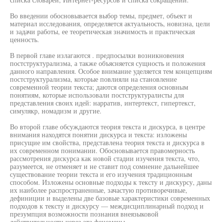
Во введении обосновывается выбор темы, предмет, объект и
материал исследования, определяется актуальность, новизна, цели
и задачи работы, ее теоретическая значимость и практическая
ценность.
В первой главе излагаются . предпосылки возникновения
постструктурализма, а также объясняется сущность и положения
данного направления. Особое внимание уделяется тем концепциям
постструктурализма, которые повлияли на становление
современной теории текста; даются определения основным
понятиям, которые использовали постструктуралисты для
представления своих идей: нарратив, интертекст, гипертекст,
симулякр, номадизм и другие.
Во второй главе обсуждаются теория текста и дискурса, в центре
внимания находятся понятии дискурса и текста: изложены
присущие им свойства, представлена теория текста и дискурса в
их современном понимании. Обосновывается правомерность
рассмотрения дискурса как новой стадии изучения текста, что,
разумеется, не отменяет и не ставит под сомнение дальнейшее
существование теории текста и его изучения традиционным
способом. Изложены основные подходы к тексту и дискурсу, даны
их наиболее распространенные, зачастую противоречивые,
дефиниции и выделены две базовые характеристики современных
подходов к тексту и дискурсу — междисциплинарный подход и
презумпция возможности познания внеязыковой
действительности через эта феномены.