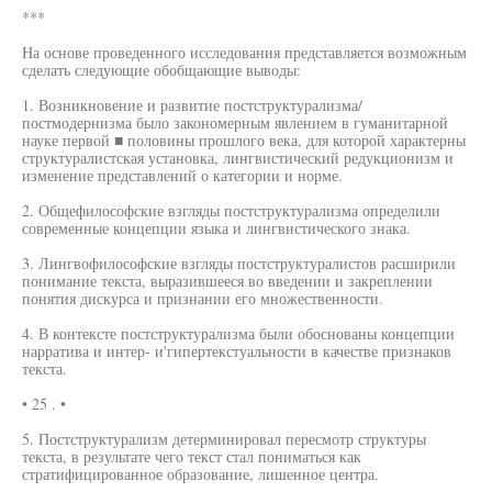
***
На основе проведенного исследования представляется возможным
сделать следующие обобщающие выводы:
1. Возникновение и развитие постструктурализма/
постмодернизма было закономерным явлением в гуманитарной
науке первой ■ половины прошлого века, для которой характерны
структуралистская установка, лингвистический редукционизм и
изменение представлений о категории и норме.
2. Общефилософские взгляды постструктурализма определили
современные концепции языка и лингвистического знака.
3. Лингвофилософские взгляды постструктуралистов расширили
понимание текста, выразившееся во введении и закреплении
понятия дискурса и признании его множественности.
4. В контексте постструктурализма были обоснованы концепции
нарратива и интер- и'гипертекстуальности в качестве признаков
текста.
• 25 . •
5. Постструктурализм детерминировал пересмотр структуры
текста, в результате чего текст стал пониматься как
стратифицированное образование, лишенное центра.