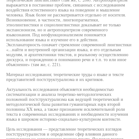
выражается в постановке проблем, связанных с исследованием
воздействия естественного языка на поведение и мышление
человека. Язык более не рассматривается отдельно от носителя.
Возникновение, в частности, лингвопрагматики,
этнолингвистики и социолингвистики доказывает не только
экспансионизм, но и антропоцентризм современного
языкознания. Под неофункционализмом понимается
использование языка и изучение его в действии.
Экспланаторность означает стремление современной лингвистики
«...найти и внутренней организации языка, и его отдельным
модулям, и архитектоники текстов, и реальному осуществлению
дискурса, и порождению и пониманию речи и т.п. то или иное
объяснение» (там же, с. 221).
Материал исследования; теоретические труды о языке и тексте
представителей постструктурализма и их критиков.
Актуальность исследования объясняется необходимостью
систематизации и анализа теоретико-методологических
положений постструктурализма как ведущей теоретической и
методологической базы развития гуманитарных наук второй
половины XX века, а также признанием исключительной роли
текста в современных исследованиях и необходимости изучения
языка в широком историко-социально-культурном контексте.
Цель исследования — представление теоретических взглядов
постструктуралистов и определение сфер влияния данного
направления на современную теорию текста. Языковая теория