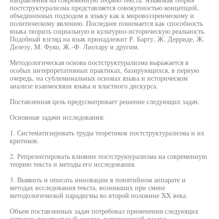
постструктурализма представляется совокупностью концепций,
объединенных подходом к языку как к мировоззренческому и
политическому явлению. Последнее понимается как способность
языка творить социальную и культурно-историческую реальность.
Подобный взгляд на язык принадлежит Р. Барту, Ж. Дерриде, Ж.
Делезу, М. Фуко, Ж.-Ф. Лиотару и другим.
Методологическая основа постструктурализма выражается в
особых интерпретативных практиках, базирующихся, в первую
очередь, на сублиминальных основах языка и историческом
анализе взаимосвязи языка и властного дискурса.
Поставленная цель предусматривает решение следующих задач:
Основные задачи исследования:
1. Систематизировать труды теоретиков постструктурализма и их
критиков.
2. Репрезентировать влияние постструюурализма на современную
теорию текста и методы его исследования.
3. Выявить и описать инновации в понятийном аппарате и
методах исследования текста, возникших при смене
методологической парадигмы во второй половине XX века.
Объем поставленных задач потребовал применения следующих
методов: текстуальный анализ, исторический анализ,