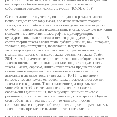
несмотря на обилие междисциплинарных пересечений,
собственным онтологическим статусом» (БЭСЯ, с. 508).
Сегодня лингвистику текста, возникшую как раздел языкознания
почти пятьдесят лет тому назад, все чаще называют теорией
текста, так как проблематика текста уже давно вышла за рамки
сугубо лингвистических исследований. и стала объектом изучения
психологии, этнологии, палеографии, юриспруденции,
культурологии, политологии и целого ряда других дисциплин. В
состав теории текста входят такие субдисциплины, как: риторика,
теология, юриспруденция, психология, педагогика,
литературоведение, лингвистика текста, грамматика текста,
прагматика текста, синтаксис текста, семантика текста. (Vater,
2001, S. 9). Предметом теории текста являются общие для всех
текстов постоянные признаки, составляющие текстуальность
текста. Таким, образом, лингвистика текста предшествовала
становлению теории текста и занималась изучением лишь
языковых признаков текста (там же, S. 10-11). К научному
интересу теории текста относятся также процессы построения
текста и его вариации. Такое положение дел оправдывает
употребления общего термина теории текста в качестве
обозначения дисциплины, исследующей феномен текста с
различных, и не только лингвистических, углов зрения. Однако
стоит обратить внимание на то, что лингвистическая
составляющая в современной теории текста доминирует, так как
текст — это, прежде всего, лингвистическое явление.
Само понятие текста является одним из дискуссионных понятий,