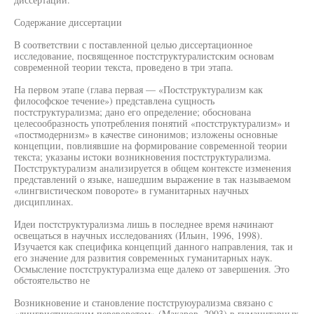
Содержание диссертации
В соответствии с поставленной целью диссертационное
исследование, посвященное постструктуралистским основам
современной теории текста, проведено в три этапа.
На первом этапе (глава первая — «Постструктурализм как
философское течение») представлена сущность
постструктурализма; дано его определение; обоснована
целесообразность употребления понятий «постструктурализм» и
«постмодернизм» в качестве синонимов; изложены основные
концепции, повлиявшие на формирование современной теории
текста; указаны истоки возникновения постструктурализма.
Постструктурализм анализируется в общем контексте изменения
представлений о языке, нашедшим выражение в так называемом
«лингвистическом повороте» в гуманитарных научных
дисциплинах.
Идеи постструктурализма лишь в последнее время начинают
освещаться в научных исследованиях (Ильин, 1996, 1998).
Изучается как специфика концепций данного направления, так и
его значение для развития современных гуманитарных наук.
Осмысление постструктурализма еще далеко от завершения. Это
обстоятельство не
Возникновение и становление постструюурализма связано с
«лингвистическим переворотом» (Макаров, 2003) в гуманитарных