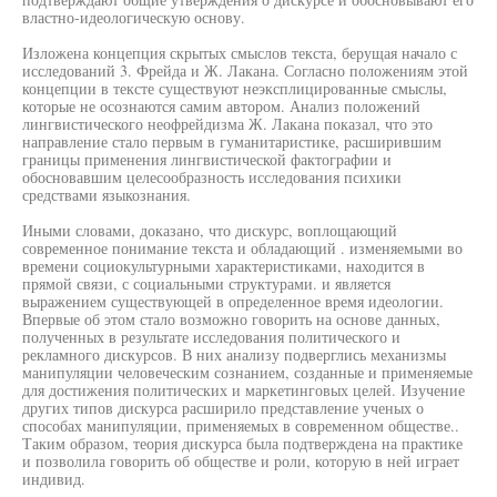
властно-идеологическую основу.
Изложена концепция скрытых смыслов текста, берущая начало с
исследований 3. Фрейда и Ж. Лакана. Согласно положениям этой
концепции в тексте существуют неэксплицированные смыслы,
которые не осознаются самим автором. Анализ положений
лингвистического неофрейдизма Ж. Лакана показал, что это
направление стало первым в гуманитаристике, расширившим
границы применения лингвистической фактографии и
обосновавшим целесообразность исследования психики
средствами языкознания.
Иными словами, доказано, что дискурс, воплощающий
современное понимание текста и обладающий . изменяемыми во
времени социокультурными характеристиками, находится в
прямой связи, с социальными структурами. и является
выражением существующей в определенное время идеологии.
Впервые об этом стало возможно говорить на основе данных,
полученных в результате исследования политического и
рекламного дискурсов. В них анализу подверглись механизмы
манипуляции человеческим сознанием, созданные и применяемые
для достижения политических и маркетинговых целей. Изучение
других типов дискурса расширило представление ученых о
способах манипуляции, применяемых в современном обществе..
Таким образом, теория дискурса была подтверждена на практике
и позволила говорить об обществе и роли, которую в ней играет
индивид.