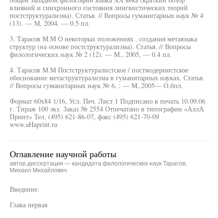
влияний и синхронного состояния лингвистических теорий
постструктурализма). Статья. // Вопросы гуманитарных наук № 4
(13). — М, 2004. — 0.5 пл.
3. Тарасов М.М О некоторых положениях . создания метаязыка
структур (на основе постструктурализма). Статья. // Вопросы
филологических наук № 2 (12). — М., 2005, — 0.4 пл.
4. Тарасов М.М Постструктуралистское / постмодернистское
обоснование метаструктурализма в гуманитарных науках. Статья.
// Вопросы гуманитарных наук № 6, : — М.,2005— О.бпл.
Формат 60x84 1/16, Усл. Печ. Лист 1 Подписано в печать 10.09.06
г. Тираж 100 экз. Заказ № 2554 Отпечатано в типографии «АллА
Принт» Тел. (495) 621-86-07, факс (495) 621-70-09
www.aHaprint.ru
Оглавление научной работы
автор диссертации — кандидата филологических наук Тарасов,
Михаил Михайлович
Введение.
Глава первая