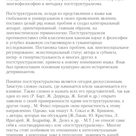
лингвофилософию и методику постструктурализма.
Постструктурализм, исходя из представления о языке как
глобальном и универсальном в своих проявлениях явлении,
поставил целый ряд новых проблем и создал категориальный
аппарат, ориентированный, главным образом, на
лингвистическую терминологию. Постструктурализм
противопоставил себя классическим канонам науки и философии
и углубил языковую составляющую в гуманитарных
исследованиях. Постановка таких проблем, как лингвосоциальное
регулирование, экзистенциальный статус автора и субъекта,
интер- и гипертекстуальность и многих других в
постструктурализме, привела к новому пониманию языка. Язык
был провозглашен основным культурно-аксео-историческим
детерминантом.
Понятие постструктурализма является сегодня дискуссионным.
Зачастую сложно сказать, где начинается и/или заканчивается его
влияние. Также сложно и назвать всех его представителей, так как
одни из них (Р. Барт, Ж. Деррида, Ж. Батай и др.) открыто
заявляли о своей приверженности идеям постструктурализма, а
другие (напр., М. Фуко) отрицали свою причастность к этому
направлению. Однако, как пишут А. Сокал и Ж. Брикмон,
«.авторы, которых мы обсуждаем [Ж.Лакан, Ю. Кристева, Л.
Иригарей, Ж. Бодрийяр, Ж. Делез и др. - М.Т.] не относят сами
себя к «постмодернизму» или «постструктурализму». Многие
тексты стоят особняком по отношению к интеллектуальным
течениям, а некоторые даже в оппозиции. значимость нашей