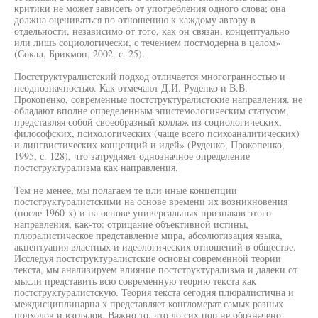
критики не может зависеть от употребления одного слова; она
должна оцениваться по отношению к каждому автору в
отдельности, независимо от того, как он связан, концептуально
или лишь социологически, с течением постмодерна в целом»
(Сокал, Брикмон, 2002, с. 25).
Постструктуралистский подход отличается многогранностью и
неоднозначностью. Как отмечают Д.И. Руденко и В.В.
Прокопенко, современные постструктуралистские направления. не
обладают вполне определенным эпистемологическим статусом,
представляя собой своеобразный коллаж из социологических,
философских, психологических (чаще всего психоаналитических)
и лингвистических концепций и идей» (Руденко, Прокопенко,
1995, с. 128), что затрудняет однозначное определение
постструктурализма как направления.
Тем не менее, мы полагаем те или иные концепции
постструктуралистскими на основе времени их возникновения
(после 1960-х) и на основе универсальных признаков этого
направления, как-то: отрицание объективной истины,
плюралистическое представление мира, абсолютизация языка,
акцентуация властных и идеологических отношений в обществе.
Исследуя постструктуралистские основы современной теории
текста, мы анализируем влияние постструктурализма и далеки от
мысли представить всю современную теорию текста как
постструктуралистскую. Теория текста сегодня плюралистична и
междисциплинарна х представляет конгломерат самых разных
подходов и взглядов. Важно то, что до сих пор не обозначено