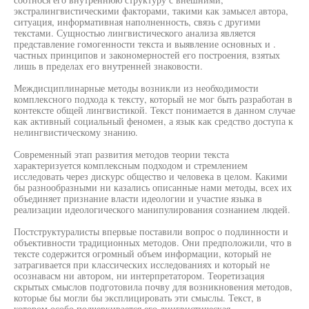
экстралингвистическими факторами, такими как замысел автора,
ситуация, информативная наполненность, связь с другими
текстами. Сущностью лингвистического анализа является
представление гомогенности текста и выявление основных и .
частных принципов и закономерностей его построения, взятых
лишь в пределах его внутренней знаковости.
Междисциплинарные методы возникли из необходимости
комплексного подхода к тексту, который не мог быть разработан в
контексте общей лингвистикой. Текст понимается в данном случае
как активный социальный феномен, а язык как средство доступа к
нелингвистическому знанию.
Современный этап развития методов теории текста
характеризуется комплексным подходом и стремлением
исследовать через дискурс общество и человека в целом. Какими
бы разнообразными ни казались описанные нами методы, всех их
объединяет признание власти идеологии и участие языка в
реализации идеологического манипулирования сознанием людей.
Постструктуралисты впервые поставили вопрос о подлинности и
объективности традиционных методов. Они предположили, что в
тексте содержится огромный объем информации, который не
затрагивается при классических исследованиях и который не
осознавасм ни автором, ни интерпретатором. Теоретизация
скрытых смыслов подготовила почву для возникновения методов,
которые бы могли бы эксплицировать эти смыслы. Текст, в
котором особо подчеркивается его лингвистическая