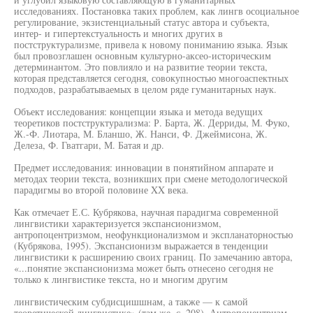
исследованиях. Постановка таких проблем, как лингв осоциальное
регулирование, экзистенциальный статус автора и субъекта,
интер- и гипертекстуальность и многих других в
постструктурализме, привела к новому пониманию языка. Язык
был провозглашен основным культурно-аксео-историческим
детерминантом. Это повлияло и на развитие теории текста,
которая представляется сегодня, совокупностью многоаспектных
подходов, разрабатываемых в целом ряде гуманитарных наук.
Объект исследования: концепции языка и метода ведущих
теоретиков постструктурализма: Р. Барта, Ж. Дерриды, М. Фуко,
Ж.-Ф. Лиотара, М. Бланшо, Ж. Нанси, Ф. Джеймисона, Ж.
Делеза, Ф. Гватгари, М. Батая и др.
Предмет исследования: инновации в понятийном аппарате и
методах теории текста, возникших при смене методологической
парадигмы во второй половине XX века.
Как отмечает Е.С. Кубрякова, научная парадигма современной
лингвистики характеризуется экспансионизмом,
антропоцентризмом, неофункционализмом и экспланаторностью
(Кубрякова, 1995). Экспансионизм выражается в тенденции
лингвистики к расширению своих границ. По замечанию автора,
«...понятие экспансионизма может быть отнесено сегодня не
только к лингвистике текста, но и многим другим
лингвистическим субдисцишшнам, а также — к самой
теоретической лингвистике» (там же, с. 208). Антропоцентризм