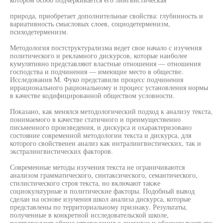
природа, приобретает дополнительные свойства: глубинность и
вариативность смысловых слоев, социодетерменизм,
психодетерменизм.
Методология постструктурализма ведет свое начало с изучения
политического и рекламного дискурсов, которые наиболее
кумулятивно представляют властные отношения — отношения
господства и подчинения — имеющие место в обществе.
Исследования М. Фуко представили процесс подчинения
иррационального рациональному и процесс установления нормы
в качестве кодифицированной обществом условности.
Показано, как менялся методологический подход к анализу текста,
понимаемого в качестве статичного и преимущественно
письменного произведения, и дискурса и охарактеризовано
состояние современной методологии текста и дискурса, для
которого свойственен анализ как интралингвистических, так и
экстралингвистических факторов.
Современные методы изучения текста не ограничиваются
анализом грамматического, синтаксического, семантического,
стилистического строя текста, но включают также
социокультурные и политические факторы. Подобный вывод
сделан на основе изучения школ анализа дискурса, которые
представлены по территориальному признаку. Результаты,
полученные в конкретной исследовательской школе,
подтверждают общие утверждения о дискурсе и обосновывают его