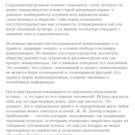
Социолингвисты ввели понятие социолекта, статус которого не
может определяться на основе старой концепции нормы, и
доказали необходимость изучения всех вариантов языка,
существующих в обществе. Сама норма понимается
постструктуралистами как условность, утвержденная в той или
иной локальной культуре, и их мнение полностью совпадает с
мнением этно-и социолингвистов.
Изложены признаки институциональной коммуникации и ее
правила, задающие «норму» и условия свободы участников
коммуникации. По мнению постструктуралистов, институты
общества довлеют над субъектом и регламентируют как сам
процесс коммуникации, так и языковое поведение его участников.
Это означает, что субъект, вовлеченный в процесс коммуникации,
не является более полноценной и полноправной фигурой. Его
задача в новых коммуникативных условиях заключена в
потреблении информации.
Постструктурализм отказывается от признания объективной
истины, - и это одно из его главных положений. Истина мыслится
либо как несуществующее вовсе, либо как частность. Это
означает, что в определенное время и в определенном месте любое
положение может считаться истиной. Ж.-Ф. Лиотар говорит о
трайбализме — системе взглядов, описывающих так называемые
локальные культуры, за которыми изначально закреплено право на
созидании собственной истины, пи одна из которых не может
претендовать на первенство в полагании окончательной,
объективной истины и ее критериев.