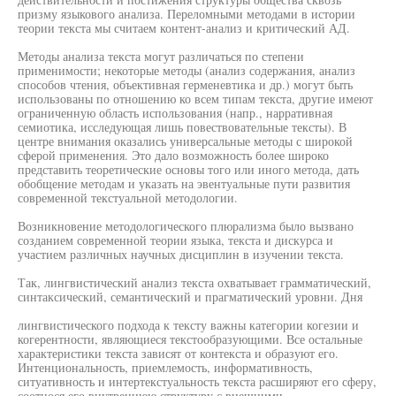
призму языкового анализа. Переломными методами в истории
теории текста мы считаем контент-анализ и критический АД.
Методы анализа текста могут различаться по степени
применимости; некоторые методы (анализ содержания, анализ
способов чтения, объективная герменевтика и др.) могут быть
использованы по отношению ко всем типам текста, другие имеют
ограниченную область использования (напр., нарративная
семиотика, исследующая лишь повествовательные тексты). В
центре внимания оказались универсальные методы с широкой
сферой применения. Это дало возможность более широко
представить теоретические основы того или иного метода, дать
обобщение методам и указать на эвентуальные пути развития
современной текстуальной методологии.
Возникновение методологического плюрализма было вызвано
созданием современной теории языка, текста и дискурса и
участием различных научных дисциплин в изучении текста.
Так, лингвистический анализ текста охватывает грамматический,
синтаксический, семантический и прагматический уровни. Дня
лингвистического подхода к тексту важны категории когезии и
когерентности, являющиеся текстообразующими. Все остальные
характеристики текста зависят от контекста и образуют его.
Интенциональность, приемлемость, информативность,
ситуативность и интертекстуальность текста расширяют его сферу,
соотнося его внутреннюю структуру с внешними,