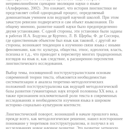
непрямолинейном сценарии эволюции науки о языке
(Алиференко, 2002). Это означает, что история лингвистики не
представляет собой однородный процесс, определяемый
доминантным учением или ведущей научной школой. При этом
зачастую ревизии подвергается и сам объект языкознания. По
общему мнению, развитие нашей науки было предопределенно
двумя установками. С одной стороны, эти установки были заданы
в работах И.А. Бодуэна де Куртенэ, Л. В. Щербы, Ф. де Соссюра,
где единственным объектом был язык как таковой, с другой же
стороны, возникают тенденции к изучению связи языка с иными
феноменами, как-то: культура, общества, этнос, идеология, власть,
психика и т.д., что приводит к пересмотру многих традиционных
взглядов на язык и, как следствие, к расширению перспектив
лингвистического исследования.
Выбор темы, посвященной постструктуралистским основам
современной теории текста, объясняется необходимостью
систематизации и анализа теоретико-методологических
положений постструктурализма как ведущей методологической
базы развития гуманитарных наук второй половины XX века, а
также признанием исключительной роли текста в современных
исследованиях и необходимости изучения языка в широком
историко-социально-культурном контексте.
Лингвистический поворот, возникший в начале прошлого века,
прежде всего, как методологическое решение, нашел всестороннее
понимание у теоретиков постструктурализма, и получил в их
исследованиях новое научное развитие. Это развитие затронуло