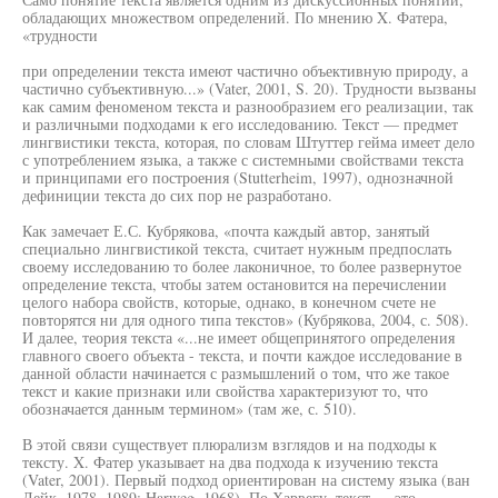
обладающих множеством определений. По мнению X. Фатера,
«трудности
при определении текста имеют частично объективную природу, а
частично субъективную...» (Vater, 2001, S. 20). Трудности вызваны
как самим феноменом текста и разнообразием его реализации, так
и различными подходами к его исследованию. Текст — предмет
лингвистики текста, которая, по словам Штуттер гейма имеет дело
с употреблением языка, а также с системными свойствами текста
и принципами его построения (Stutterheim, 1997), однозначной
дефиниции текста до сих пор не разработано.
Как замечает Е.С. Кубрякова, «почта каждый автор, занятый
специально лингвистикой текста, считает нужным предпослать
своему исследованию то более лаконичное, то более развернутое
определение текста, чтобы затем остановится на перечислении
целого набора свойств, которые, однако, в конечном счете не
повторятся ни для одного типа текстов» (Кубрякова, 2004, с. 508).
И далее, теория текста «...не имеет общепринятого определения
главного своего объекта - текста, и почти каждое исследование в
данной области начинается с размышлений о том, что же такое
текст и какие признаки или свойства характеризуют то, что
обозначается данным термином» (там же, с. 510).
В этой связи существует плюрализм взглядов и на подходы к
тексту. X. Фатер указывает на два подхода к изучению текста
(Vater, 2001). Первый подход ориентирован на систему языка (ван
Дейк, 1978, 1989; Harweg, 1968). По Харвегу, текст — это