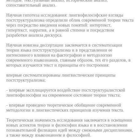
сопоставительный анализ.
Научная гипотеза исследования: лингвофилософские взгляды
постструктурализма определили облик современной теории текста
через посредство введения новых понятий: интертекст,
гипертекст, нарратив, а в равной степени и посредством
разработки анализа дискурса.
Научная новизна диссертации заключается в систематизации
теории языка постструктурализма и в представлении ее
интенсивного влияния на фактографию и методологию
современного языкознания, главным образом, тех его разделов, в
которых изучаются текст и принципы его построения:
впервые систематизированы лингвистические принципы
постструктурализма;
- впервые эксплицируется воздействие постструктуралистской
лингвофилософии на современное состояние теории текста;
- впервые проведено теоретическое обобщение современной
методологии и лингвистических принципов изучения текста.
Теоретическая значимость исследования заключается в освещении
новых аспектов теории и философии языка и в восстановлении
познавательной филиации идей между смежными дисциплинами,
а также между языкознанием и философией.