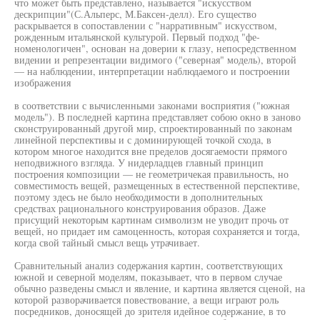
что может быть представлено, называется "искусством
дескрипции"(С.Альперс, М.Баксен-делл). Его существо
раскрывается в сопоставлении с "нарративным" искусством,
рожденным итальянской культурой. Первый подход "фе-
номенологичен", основан на доверии к глазу, непосредственном
видении и репрезентации видимого ("северная" модель), второй
— на наблюдении, интерпретации наблюдаемого и построении
изображения
в соответствии с вычисленными законами восприятия ("южная
модель"). В последней картина представляет собою окно в заново
сконструированный другой мир, спроектированный по законам
линейной перспективы и с доминирующей точкой схода, в
котором многое находится вне пределов досягаемости прямого
неподвижного взгляда. У нидерладцев главный принцип
построения композиции — не геометричекая правильность, но
совместимость вещей, размещенных в естественной перспективе,
поэтому здесь не было необходимости в дополнительных
средствах рационального конструирования образов. Даже
присущий некоторым картинам символизм не уводит прочь от
вещей, но придает им самоценность, которая сохраняется и тогда,
когда свой тайный смысл вещь утрачивает.
Сравнительный анализ содержания картин, соответствующих
южной и северной моделям, показывает, что в первом случае
обычно разведены смысл и явление, и картина является сценой, на
которой разворачивается повествование, а вещи играют роль
посредников, доносящей до зрителя идейное содержание, в то