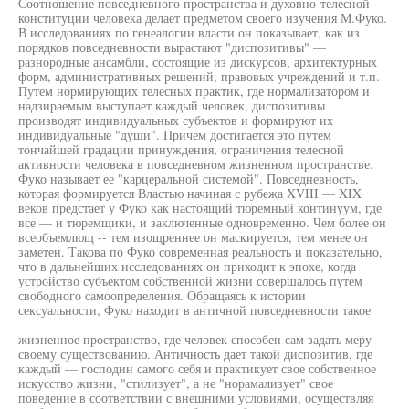
Соотношение повседневного пространства и духовно-телесной
конституции человека делает предметом своего изучения М.Фуко.
В исследованиях по генеалогии власти он показывает, как из
порядков повседневности вырастают "диспозитивы" —
разнородные ансамбли, состоящие из дискурсов, архитектурных
форм, административных решений, правовых учреждений и т.п.
Путем нормирующих телесных практик, где нормализатором и
надзираемым выступает каждый человек, диспозитивы
производят индивидуальных субъектов и формируют их
индивидуальные "души". Причем достигается это путем
тончайшей градации принуждения, ограничения телесной
активности человека в повседневном жизненном пространстве.
Фуко называет ее "карцеральной системой". Повседневность,
которая формируется Властью начиная с рубежа XVIII — XIX
веков предстает у Фуко как настоящий тюремный континуум, где
все — и тюремщики, и заключенные одновременно. Чем более он
всеобъемлющ -- тем изощреннее он маскируется, тем менее он
заметен. Такова по Фуко современная реальность и показательно,
что в дальнейших исследованиях он приходит к эпохе, когда
устройство субъектом собственной жизни совершалось путем
свободного самоопределения. Обращаясь к истории
сексуальности, Фуко находит в античной повседневности такое
жизненное пространство, где человек способен сам задать меру
своему существованию. Античность дает такой диспозитив, где
каждый — господин самого себя и практикует свое собственное
искусство жизни, "стилизует", а не "норамализует" свое
поведение в соответствии с внешними условиями, осуществляя