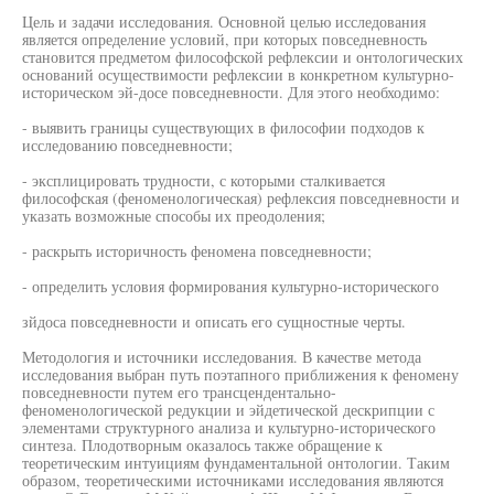
Цель и задачи исследования. Основной целью исследования
является определение условий, при которых повседневность
становится предметом философской рефлексии и онтологических
оснований осуществимости рефлексии в конкретном культурно-
историческом эй-досе повседневности. Для этого необходимо:
- выявить границы существующих в философии подходов к
исследованию повседневности;
- эксплицировать трудности, с которыми сталкивается
философская (феноменологическая) рефлексия повседневности и
указать возможные способы их преодоления;
- раскрыть историчность феномена повседневности;
- определить условия формирования культурно-исторического
зйдоса повседневности и описать его сущностные черты.
Методология и источники исследования. В качестве метода
исследования выбран путь поэтапного приближения к феномену
повседневности путем его трансцендентально-
феноменологической редукции и эйдетической дескрипции с
элементами структурного анализа и культурно-исторического
синтеза. Плодотворным оказалось также обращение к
теоретическим интуициям фундаментальной онтологии. Таким
образом, теоретическими источниками исследования являются