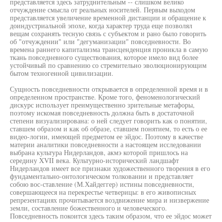
представляется здесь затруднительным -- слишком велико
отчуждение смысла от реальных носителей. Первым выходом
представляется увеличение временной дистанции и обращение к
доиндустриальной эпохе, когда характер труда еще позволял
вещам сохранять тесную связь с субъектом и рано было говорить
об "отчуждении" или "дегуманизации" повседневности. Во
времена раннего капитализма трансценденция проникла в самую
ткань повседневного существования, которое имело вид более
устойчивый по сравнению со стремительно эволюционирующим
бытом техногенной цивилизации.
Сущность повседневности открывается в определенной время и в
определенном пространстве. Кроме того, феноменологический
дискурс использует преимущественно зрительные метафоры,
поэтому искомая повседневность должна быть в достаточной
степени визуализирована: о ней следует говорить как о понятии,
ставшем образом и как об образе, ставшем понятием, то есть о ее
видео-логии, имеющей предметом ее эйдос. Поэтому в качестве
материи аналитики повседневности а настоящем исследовании
выбрана культура Нидерландов, акмэ которой пришлось на
середину XVII века. Культурно-исторический ландшафт
Нидерландов имеет все признаки художественного творения в его
фундаментально-онтологическом толковании и представляет
собою вос-ставление (М.Хайдеггер) истины повседневности,
совершающееся на перекрестье четверицы: в его живописных
репрезентациях прочитывается воздвижение мира и низвержение
земли, составление божественного и человеческого.
Повседневность покоится здесь таким образом, что ее эйдос может