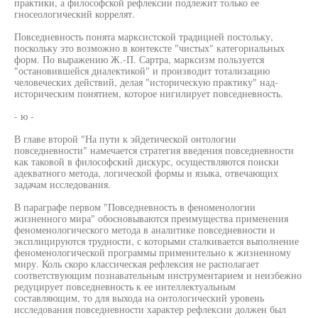
практики, а философской рефлексии подлежит только ее
гносеологический коррелят.
Повседневность понята марксистской традицией постольку,
поскольку это возможно в контексте "чистых" категориальных
форм. По выражению Ж.-П. Сартра, марксизм пользуется
"остановившейся диалектикой" и производит тотализацию
человеческих действий, делая "историческую практику" над-
историческим понятием, которое нигилирует повседневность.
- ю -
В главе второй "На пути к эйдетической онтологии
повседневности" намечается стратегия введения повседневности
как таковой в философский дискурс, осуществляются поиски
адекватного метода, логической формы и языка, отвечающих
задачам исследования.
В параграфе первом "Повседневность в феноменологии
жизненного мира" обосновываются преимущества применения
феноменологического метода в аналитике повседневности и
эксплицируются трудности, с которыми сталкивается выполнение
феноменологической программы применительно к жизненному
миру. Коль скоро классическая рефлексия не располагает
соответствующим познавательным инструментарием и неизбежно
редуцирует повседневность к ее интеллектуальным
составляющим, то для выхода на онтологический уровень
исследования повседневности характер рефлексии должен был