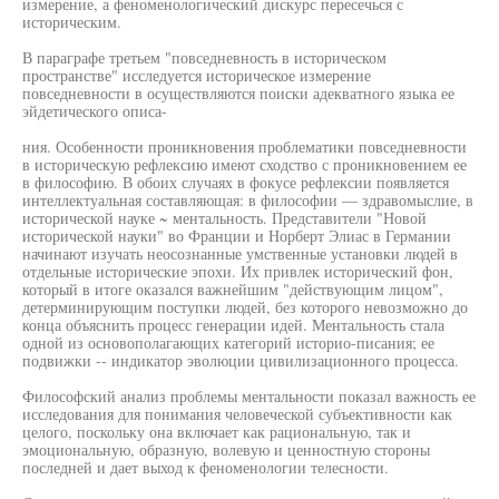
измерение, а феноменологический дискурс пересечься с
историческим.
В параграфе третьем "повседневность в историческом
пространстве" исследуется историческое измерение
повседневности в осуществляются поиски адекватного языка ее
эйдетического описа-
ния. Особенности проникновения проблематики повседневности
в историческую рефлексию имеют сходство с проникновением ее
в философию. В обоих случаях в фокусе рефлексии появляется
интеллектуальная составляющая: в философии — здравомыслие, в
исторической науке ~ ментальность. Представители "Новой
исторической науки" во Франции и Норберт Элиас в Германии
начинают изучать неосознанные умственные установки людей в
отдельные исторические эпохи. Их привлек исторический фон,
который в итоге оказался важнейшим "действующим лицом",
детерминирующим поступки людей, без которого невозможно до
конца объяснить процесс генерации идей. Ментальность стала
одной из основополагающих категорий историо-писания; ее
подвижки -- индикатор эволюции цивилизационного процесса.
Философский анализ проблемы ментальности показал важность ее
исследования для понимания человеческой субъективности как
целого, поскольку она включает как рациональную, так и
эмоциональную, образную, волевую и ценностную стороны
последней и дает выход к феноменологии телесности.