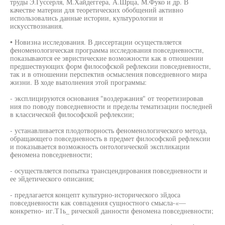
труды Э.Гуссерля, М.Хайдеггера, А.Шрца, М.Фуко и др. В
качестве материи для теоретических обобщений активно
использовались данные истории, культурологии и
искусствознания.
• Новизна исследования. В диссертации осуществляется
феноменологическая программа исследования повседневности,
показываются ее эвристические возможности как в отношении
предшествующих форм философской рефлексии повседневности,
так и в отношении перспектив осмысления повседневного мира
жизни. В ходе выполнения этой программы:
- эксплицируются основания "воздержания" от теоретизировав
ния по поводу повседневности и пределы тематизации последней
в классической философской рефлексии;
- устанавливается плодотворность феноменологического метода,
обращающего повседневность в предмет философской рефлексии
и показывается возможность онтологической экспликации
феномена повседневности;
- осуществляется попытка трансцендирования повседневности и
ее эйдетического описания;
- предлагается концепт культурно-исторического зйдоса
повседневности как совпадения сущностного смысла-«—
конкретно- иг.Т1ь_ рической данности феномена повседневности;