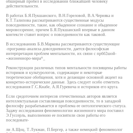
обширный пробел в исследовании ближайшей человеку
действительности.
В работах Б.Я.Пукшанского, В.Н.Гореловой, В.А.Черняка и
К.Т.Талипова рассматриваются существенные модусы
повседневности, такие, как обыденное сознание и обыденное
мировоззрение, причем Б.Я.Пукшанский впервые в данном
контексте ставит вопрос о повседневности как таковой.
В исследованиях Б.В.Маркова рассматриваются существующие
-програмш-анализа-довседневности, дается философская
интерпретация проблем ментальности, их связи с прбб2шой-
~жизненноро-мира^_
Реконструкции различных типов ментальности посвящены работы
историков и культурологов, содержащие и некоторые
теоретические обобщения, хотя и делающие основной акцент на
конкретно-исторические данные. Здесь следует особо отметить
исследования Г.С.Кнабе, А.Я.Гуревича и историков его круга.
Если средоточием интересов отечественных авторов является
интеллектуальная составляющая повседневности, то в западной
философу разрабатывается и проблема ее онтологического статуса.
Задачу исследования феноменологии жизненного мира поставил
Э.Гуссерль, выполнению ее посвятили свои работы его
последовате-
ли А.Щоц, Т.Лукман, П.Бергер, а также немецкий феноменолог