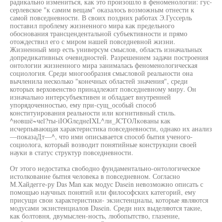
радикально измениться, как это произошло в феноменологии: гус-
серлевское "к самим вещам" оказалось возможным отнести к
самой повседневности. В своих поздних работах Э.Гуссерль
поставил проблему жизненного мира как предельного
обоснования трансцендентальной субъективности и прямо
отождествил его с миром нашей повседневной жизни.
Жизненный мир есть универсум смыслов, область изначальных
допредикативных очевидностей. Разрешением задачи построения
онтологии жизненного мира занималась феноменологическая
социология. Среди многообразия смысловой реальности она
вычленила несколько "конечных областей значения", среди
которых верховенство принадлежит повседневному миру. Он
изначально интерсубъективен и обладает внутренней
упорядоченностью, ему при-сущ_особый способ
конституирования реальности или когнитивный стиль.
^нoвшë~чel?ты-iIOGлeднeIXL^ли_JCTOЛкoвaны как
исчерпывающая характеристика повседневности, однако их анализ
—показаДт—^, что ими описывается способ бытия ученого-
социолога, который возводит понятийные конструкции своей
науки в статус структур повседневности.
От этого недостатка свободно фундаментально-онтологическое
истолкование бытия человека в повседневном. Согласно
М.Хайдегге-ру Das Man как модус Dasein невозможно описать с
помощью научных понятий или философских категорий, ему
присущи свои характеристики- экзистенциалы, которые являются
модусами экзистенциалов Dasein. Среди них выделяются такие,
как болтовня, двумыслен-ность, любопытство, глазение,