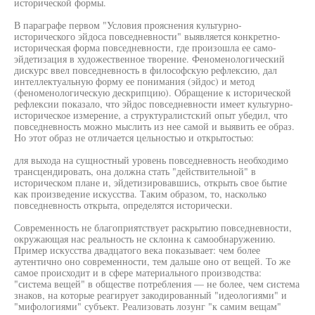
исторической формы.
В параграфе первом "Условия прояснения культурно-
исторического эйдоса повседневности" выявляется конкретно-
историческая форма повседневности, где произошла ее само-
эйдетизация в художественное творение. Феноменологический
дискурс ввел повседневность в философскую рефлексию, дал
интеллектуальную форму ее понимания (эйдос) и метод
(феноменологическую дескрипцию). Обращение к исторической
рефлексии показало, что эйдос повседневности имеет культурно-
историческое измерение, а структуралистский опыт убедил, что
повседневность можно мыслить из нее самой и выявить ее образ.
Но этот образ не отличается цельностью и открытостью:
для выхода на сущностный уровень повседневность необходимо
трансцендировать, она должна стать "действительной" в
историческом плане и, эйдетизировавшись, открыть свое бытие
как произведение искусства. Таким образом, то, насколько
повседневность открыта, определятся исторически.
Современность не благоприятствует раскрытию повседневности,
окружающая нас реальность не склонна к самообнаружению.
Пример искусства двадцатого века показывает: чем более
аутентично оно современности, тем дальше оно от вещей. То же
самое происходит и в сфере материального производства:
"система вещей" в обществе потребления — не более, чем система
знаков, на которые реагирует закодированный "идеологиями" и
"мифологиями" субъект. Реализовать лозунг "к самим вещам"