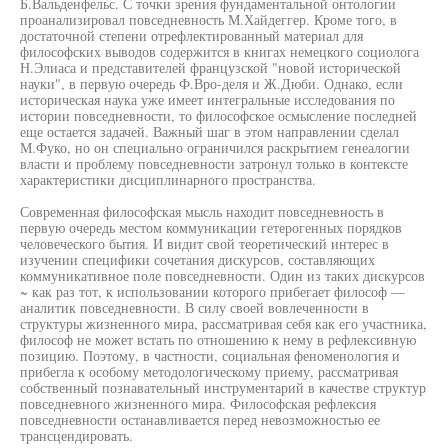
Б.Вальденфельс. С точки зрения фундаментальной онтологии
проанализировал повседневность М.Хайдеггер. Кроме того, в
достаточной степени отрефлектированный материал для
философских выводов содержится в книгах немецкого социолога
Н.Элиаса и представителей французской "новой исторической
науки", в первую очередь Ф.Вро-деля и Ж.Дюби. Однако, если
историческая наука уже имеет интегральные исследования по
истории повседневности, то философское осмысление последней
еще остается задачей. Важный шаг в этом направлении сделал
М.Фуко, но он специально ограничился раскрытием генеалогии
власти и проблему повседневности затронул только в контексте
характеристики дисциплинарного пространства.
Современная философская мысль находит повседневность в
первую очередь местом коммуникации гетерогенных порядков
человеческого бытия. И видит свой теоретический интерес в
изучении специфики сочетания дискурсов, составляющих
коммуникативное поле повседневности. Один из таких дискурсов
~ как раз тот, к использовании которого прибегает философ —
аналитик повседневности. В силу своей вовлеченности в
структуры жизненного мира, рассматривая себя как его участника,
философ не может встать по отношению к нему в рефлексивную
позицию. Поэтому, в частности, социальная феноменология и
прибегла к особому методологическому приему, рассматривая
собственный познавательный инструментарий в качестве структур
повседневного жизненного мира. Философская рефлексия
повседневности останавливается перед невозможностью ее
трансцендировать.