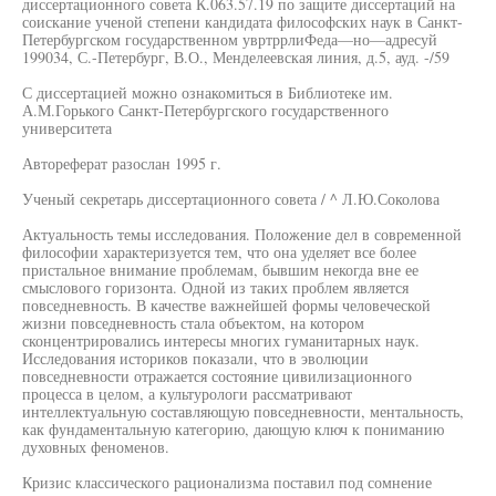
диссертационного совета К.063.57.19 по защите диссертаций на
соискание ученой степени кандидата философских наук в Санкт-
Петербургском государственном увртррлиФеда—но—адресуй
199034, С.-Петербург, В.О., Менделеевская линия, д.5, ауд. -/59
С диссертацией можно ознакомиться в Библиотеке им.
А.М.Горького Санкт-Петербургского государственного
университета
Автореферат разослан 1995 г.
Ученый секретарь диссертационного совета / ^ Л.Ю.Соколова
Актуальность темы исследования. Положение дел в современной
философии характеризуется тем, что она уделяет все более
пристальное внимание проблемам, бывшим некогда вне ее
смыслового горизонта. Одной из таких проблем является
повседневность. В качестве важнейшей формы человеческой
жизни повседневность стала объектом, на котором
сконцентрировались интересы многих гуманитарных наук.
Исследования историков показали, что в эволюции
повседневности отражается состояние цивилизационного
процесса в целом, а культурологи рассматривают
интеллектуальную составляющую повседневности, ментальность,
как фундаментальную категорию, дающую ключ к пониманию
духовных феноменов.
Кризис классического рационализма поставил под сомнение