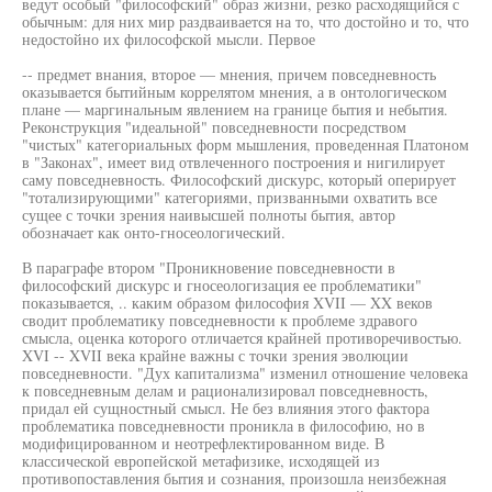
ведут особый "философский" образ жизни, резко расходящийся с
обычным: для них мир раздваивается на то, что достойно и то, что
недостойно их философской мысли. Первое
-- предмет внания, второе — мнения, причем повседневность
оказывается бытийным коррелятом мнения, а в онтологическом
плане — маргинальным явлением на границе бытия и небытия.
Реконструкция "идеальной" повседневности посредством
"чистых" категориальных форм мышления, проведенная Платоном
в "Законах", имеет вид отвлеченного построения и нигилирует
саму повседневность. Философский дискурс, который оперирует
"тотализирующими" категориями, призванными охватить все
сущее с точки зрения наивысшей полноты бытия, автор
обозначает как онто-гносеологический.
В параграфе втором "Проникновение повседневности в
философский дискурс и гносеологизация ее проблематики"
показывается, .. каким образом философия XVII — XX веков
сводит проблематику повседневности к проблеме здравого
смысла, оценка которого отличается крайней противоречивостью.
XVI -- XVII века крайне важны с точки зрения эволюции
повседневности. "Дух капитализма" изменил отношение человека
к повседневным делам и рационализировал повседневность,
придал ей сущностный смысл. Не без влияния этого фактора
проблематика повседневности проникла в философию, но в
модифицированном и неотрефлектированном виде. В
классической европейской метафизике, исходящей из
противопоставления бытия и сознания, произошла неизбежная