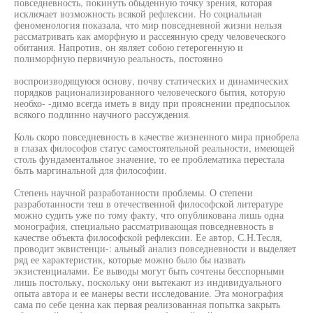
повседневность, покинуть обыденную точку зрения, которая
исключает возможность всякой рефлексии. Но социальная
феноменология показала, что мир повседневной жизни нельзя
рассматривать как аморфную и рассеянную среду человеческого
обитания. Напротив, он являет собою гетерогенную и
полиморфную первичную реальность, постоянно
воспроизводящуюся основу, почву статических и динамических
порядков рационализированного человеческого бытия, которую
необхо- -димо всегда иметь в виду при прояснении предпосылок
всякого подлинно научного рассуждения.
Коль скоро повседневность в качестве жизненного мира приобрела
в глазах философов статус самостоятельной реальности, имеющей
столь фундаментальное значение, то ее проблематика перестала
быть маргинальной для философии.
Степень научной разработанности проблемы. О степени
разработанности теш в отечественной философской литературе
можно судить уже по тому факту, что опубликована лишь одна
монография, специально рассматривающая повседневность в
качестве объекта философской рефлексии. Ее автор, С.Н.Тесля,
проводит эквистенци-: альный анализ повседневности и выделяет
ряд ее характеристик, которые можно было бы назвать
экзистенциалами. Ее выводы могут быть сочтены бесспорными
лишь постольку, поскольку они вытекают из индивидуального
опыта автора и ее манеры вести исследование. Эта монография
сама по себе ценна как первая реализованная попытка закрыть