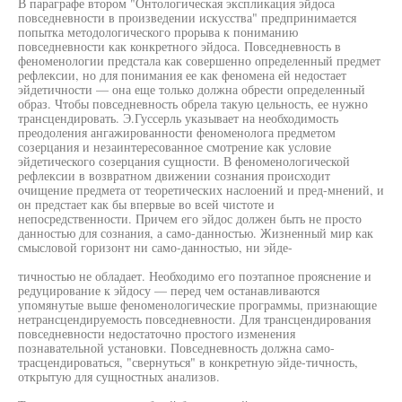
В параграфе втором "Онтологическая экспликация эйдоса
повседневности в произведении искусства" предпринимается
попытка методологического прорыва к пониманию
повседневности как конкретного эйдоса. Повседневность в
феноменологии предстала как совершенно определенный предмет
рефлексии, но для понимания ее как феномена ей недостает
эйдетичности — она еще только должна обрести определенный
образ. Чтобы повседневность обрела такую цельность, ее нужно
трансцендировать. Э.Гуссерль указывает на необходимость
преодоления ангажированности феноменолога предметом
созерцания и незаинтересованное смотрение как условие
эйдетического созерцания сущности. В феноменологической
рефлексии в возвратном движении сознания происходит
очищение предмета от теоретических наслоений и пред-мнений, и
он предстает как бы впервые во всей чистоте и
непосредственности. Причем его эйдос должен быть не просто
данностью для сознания, а само-данностью. Жизненный мир как
смысловой горизонт ни само-данностыо, ни эйде-
тичностью не обладает. Необходимо его поэтапное прояснение и
редуцирование к эйдосу — перед чем останавливаются
упомянутые выше феноменологические программы, признающие
нетрансцендируемость повседневности. Для трансцендирования
повседневности недостаточно простого изменения
познавательной установки. Повседневность должна само-
трасцендироваться, "свернуться" в конкретную эйде-тичность,
открытую для сущностных анализов.