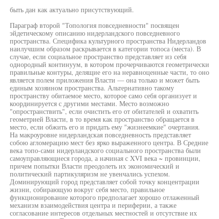
быть дан как актуально присутствующий.
Параграф второй "Топология повседневности" посвящен
эйдетическому описанию нидерландского повседневного
пространства. Специфика культурного пространства Нидерландов
наилучшим образом раскрывается в категории топоса (места). В
случае, если социальное пространство представляет из себя
однородный континуум, в котором прочерчиваются геометрически
правильные контуры, делящие его на неравноценные части, то оно
является полем приложения Власти — она только и может быть
единым хозяином пространства. Альтернативно такому
пространству обитаемое место, которое само себя организует и
координируется с другими местами. Место возможно
"опространствить", если очистить его от обитателей и охватить
геометрией Власти, в то время как пространство обращается в
место, если обжить его и придать ему "жизнеемкие" очертания.
На макроуровне нидерландская повседневность представляет
собою агломерацию мест без ярко выраженного центра. В Средние
века топо-сами нидерландского социального пространства были
самоуправляющиеся города, а начиная с XVI века ~ провинции,
причем попытки Власти преодолеть их экономический и
политический партикуляризм не увенчались успехом.
Доминирующий город представляет собой точку концентрации
жизни, собирающую вокруг себя место, правильное
функционирование которого предполагает хорошо отлаженный
механизм взаимодействия центра и периферии, а также
согласование интересов отдельных местностей и отсутствие их