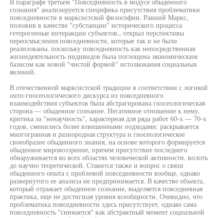
В параграфе третьем "Повседневность в модусе обыденного
сознания" анализируется специфика присутствия проблематики
повседневности в марксистской философии. Ранний Маркс,
положив в качестве "субстанции" исторического процесса
гетерогенные интеракции субъектов,, открыл перспективы
переосмысления повседневности, которые так и не были
реализованы, поскольку повседневность как непосредственная
жизнедеятельность индивидов была поглощена экономическим
базисом как новой "чистой формой" истолкования социальных
явлений.
В отечественной марксистской традиции в соответствии с логикой
онто-гносеологического дискурса из повседневного
взаимодействия субъектов была абстрагирована гносеологическая
сторона — обыденное сознание. Негативное отношение к нему,
критика за "ненаучность", характерная для ряда работ 60-х — 70-х
годов, сменились более взвешенными подходами: раскрывается
многогранная и разнородная структура и гносеологическое
своеобразие обыденного знания, на основе которого формируется
обыденное мировоззрение, причем присутствие последнего
обнаруживается во всех областях человеческой активности, вплоть
до научно теоретической. Ставится также и вопрос о связи
обыденного опыта с проблемой повседневности вообще, однако
развернутого ее анализа не предпринимается. В качестве объекта,
который отражает обыденное сознание, выделяется повседневная
практика, еще не достигшая уровня всеобщности. Очевидно, что
проблематика повседневности здесь присутствует, однако сама
повседневность "снимается" как абстрактный момент социальной