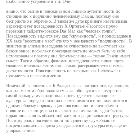
озабоченное устроение и т.п. Оче-
видно, что бытие в повседневном лишено аутентичности по
отношению к подлинно человеческому Dasein, поэтому оно
бесприютно и обречено. В таком же духе крайнего негативизма
характеризует повседневность Х.Ортега-и-Гассет:он прямо
переводит хайдегге-ровское Das Мал как "человек толпы".
Повседневность видится ему как "скученность", и происшедшее в
XX веке "восстание масс" отняло у нее качество "подлинности". В
экзистенциализме повседневное существование выступает как
безосновное, поскольку повседневность не может быть из себя
истолкована и поэтому она бес-смысленна — только Dasein имеет
смысл. Таким образом, феномен повседневности лишен здесь
главного признака феномена -- само- раскрываемости и само-
достаточности. Повседневность не раскрыта как Lebenswelt и
нуждается в переосмыслении.
Немецкий феноменолог Б.Вальденфельс находит повседневность
как раз местом образования смысла, обнаруживая внутри нее
самой варьируемую рациональность, где составляющие ее
культурные порядки никогда не смешиваются и не подчиняются
одному общему порядку. Для повседневности специфично
стояние на границе, она сплавляет различные порядки бытия,
иррациональность обыденной жизни и рациональные структуры.
Поэтому роль повседневности по-существу служебная: ее
посредством день за днем укладывается в структуры все, еще не
упорядоченное.