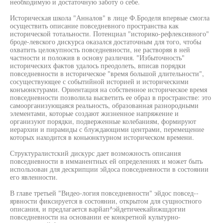
необходимую и достаточную заботу о себе.
Историческая школа "Анналов" в лице Ф.Броделя впервые смогла
осуществить описание повседневного пространства как
исторической тотальности. Потенциал "историко-рефлексивного"
броде-левского дискурса оказался достаточным для того, чтобы
охватить целокупность повседневности, не растворяя в ней
частности и положив в основу различия. "Избыточность"
исторических фактов удалось преодолеть, вписав порядки
повседневности в историческое "время большой длительности",
сосуществующее с событийной историей и историческими
конъюнктурами. Ориентация на собственное историческое время
повседневности позволила высветить ее образ в пространстве: это
самоорганизующаяся реальность, образованная разнородными
элементами, которые создают жизненное напряжение и
организуют порядки, подверженные колебаниям, формируют
иерархии и пирамиды с блуждающими центрами, перемещение
которых находится в коньюнктурном историческом времени.
Структуралистский дискурс дает возможность описания
повседневности в имманентных ей определениях и может быть
использован для дескрипции эйдоса повседневности в состоянии
его явленности.
В главе третьей "Видео-логия повседневности" эйдос повсед--
ярвности фиксируется в состоянии, открытом для сущностного
описания, и предлагается варйап^эйдетичеекайижшдогии
повседневности на основании ее конкретной культурно-