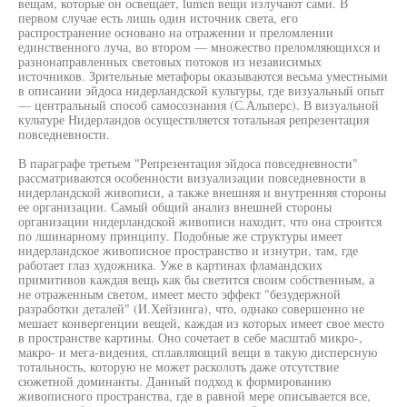
вещам, которые он освещает, lumen вещи излучают сами. В
первом случае есть лишь один источник света, его
распространение основано на отражении и преломлении
единственного луча, во втором — множество преломляющихся и
разнонаправленных световых потоков из независимых
источников. Зрительные метафоры оказываются весьма уместными
в описании эйдоса нидерландской культуры, где визуальный опыт
— центральный способ самосознания (С.Альперс). В визуальной
культуре Нидерландов осуществляется тотальная репрезентация
повседневности.
В параграфе третьем "Репрезентация эйдоса повседневности"
рассматриваются особенности визуализации повседневности в
нидерландской живописи, а также внешняя и внутренняя стороны
ее организации. Самый общий анализ внешней стороны
организации нидерландской живописи находит, что она строится
по лшинарному принципу. Подобные же структуры имеет
нидерландское живописное пространство и изнутри, там, где
работает глаз художника. Уже в картинах фламандских
примитивов каждая вещь как бы светится своим собственным, а
не отраженным светом, имеет место эффект "безудержной
разработки деталей" (И.Хейзинга), что, однако совершенно не
мешает конвергенции вещей, каждая из которых имеет свое место
в пространстве картины. Оно сочетает в себе масштаб микро-,
макро- и мега-видения, сплавляющий вещи в такую дисперсную
тотальность, которую не может расколоть даже отсутствие
сюжетной доминанты. Данный подход к формированию
живописного пространства, где в равной мере описывается все,