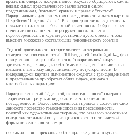
время, как северное дескриптивное искусство обращается к самим
вещам: смысл представленного заключается в самом
представленном, "контекст" уравнен в правах с "текстом".
Парадигмальной для понимания повседневности является картина
П.Брейгеля "Падение Икара". В ее пространстве повседневность
приходит к состоянию абсолютной яв-ленности. В образе ее нет
ничего лишнего, никакой перегруженности, но нет и
недоговоренности, в картине достаточно пустого места, чтобы
вместить множество составляющих повседневность событий
Лодыгой длительности, которое является интегральным
измерением повседневности" ТШПэтздаетей-1юл1шй_аШ=_ фект
присутствия — мир приближается, "заворачиваясь" вокруг
зрителя, который ощущает себя "вместе с вещами" и становится
имманентным этому миру, лишенному потусторонности. В
нидерландской картине имманентное сходится с трансцендентным
и представленное приобретает облик эйдоса, единого в
многообразных вариациях.
Параграф четвертый "Идея и зйдос повседневности" содержит
теоретический результат видео-логического описания
повседневности. Эйдос повседневности пришел в состояние само-
данности посредство трансцендирования повседневности,
понятой как художественное творение, что оказалось возможным
вследствие тотальной визуализации конкретно исторической
формы повседневности внутри
нее самой — она превзошла себя в произведениях искусства: