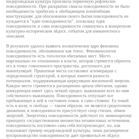
нидерландская культура произвела первичную рефлексию
повседневности. При раскрытии смысла повседневности не было
необходимости прибегать к обобщающим понятийным
конструкциям: для обоснования своего бытия повседневность не
нуждается в "идее повседневности", поскольку идея
повседневности и сама повседневности сомкнулись в конкретном
культурно-историческом эйдосе, отбытом для имманентного
описания.
В результате удалось выявить нозматическое ядро феномена
повседневности, обозначенное как топос. Феноменология
повседневности есть топология обитаемых мест. Место
маргинально по отношению к власти, которая стремится обратить
его в точку гомогенного пространства, доступного для
манипуляций. Приватные места составляют агломерации с
определенной структурой, в которых имеется разность
потенциалов, поддерживающая циркуляцию жизненной энергии.
Каждое место стремится к расширению ареала обитания, однако
конкуренция имеет здесь четкий предел: выживание всех во имя
собственного выживания. Повседневность отпускает все
пребывающее в ней в состояние покоя, в само-стояние. Ее покой
есть и воля, и свобода — таким образом, он является средоточием
движения, в повседневности присутствует спор стихии, обмен
энергией. Энергетика повседневности действует по люминарному
принципу сосуществования множества независимых источников,
повседневность постоянно сама себя воспроизводит, но, как
показывает пример нидерландской культуры, лишь расширенное
воспроизводство повседневности дает проявиться ее зйдосу.