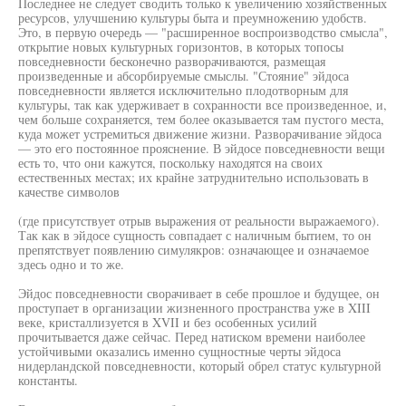
Последнее не следует сводить только к увеличению хозяйственных
ресурсов, улучшению культуры быта и преумножению удобств.
Это, в первую очередь — "расширенное воспроизводство смысла",
открытие новых культурных горизонтов, в которых топосы
повседневности бесконечно разворачиваются, размещая
произведенные и абсорбируемые смыслы. "Стояние" эйдоса
повседневности является исключительно плодотворным для
культуры, так как удерживает в сохранности все произведенное, и,
чем больше сохраняется, тем более оказывается там пустого места,
куда может устремиться движение жизни. Разворачивание эйдоса
— это его постоянное прояснение. В эйдосе повседневности вещи
есть то, что они кажутся, поскольку находятся на своих
естественных местах; их крайне затруднительно использовать в
качестве символов
(где присутствует отрыв выражения от реальности выражаемого).
Так как в эйдосе сущность совпадает с наличным бытием, то он
препятствует появлению симулякров: означающее и означаемое
здесь одно и то же.
Эйдос повседневности сворачивает в себе прошлое и будущее, он
проступает в организации жизненного пространства уже в XIII
веке, кристаллизуется в XVII и без особенных усилий
прочитывается даже сейчас. Перед натиском времени наиболее
устойчивыми оказались именно сущностные черты эйдоса
нидерландской повседневности, который обрел статус культурной
константы.