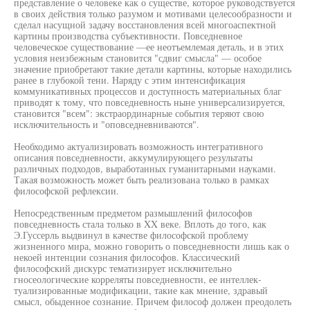
представление о человеке как о существе, которое руководствуется
в своих действия только разумом и мотивами целесообразности и
сделал насущной задачу восстановления всей многоаспектной
картины производства субъективности. Повседневное
человеческое существование —ее неотъемлемая деталь, и в этих
условия неизбежным становится "сдвиг смысла" — особое
значение приобретают такие детали картины, которые находились
ранее в глубокой тени. Наряду с этим интенсификация
коммуникативных процессов и доступность материальных благ
приводят к тому, что повседневность ныне универсализируется,
становится "всем": экстраординарные события теряют свою
исключительность и "оповседневниваются".
Необходимо актуализировать возможность интегративного
описания повседневности, аккумулирующего результаты
различных подходов, выработанных гуманитарными науками.
Такая возможность может быть реализована только в рамках
философской рефлексии.
Непосредственным предметом размышлений философов
повседневность стала только в XX веке. Вплоть до того, как
Э.Гуссерль выдвинул в качестве философской проблему
жизненного мира, можно говорить о повседневности лишь как о
некоей интенции сознания философов. Классический
философский дискурс тематизирует исключительно
гносеологические корреляты повседневности, ее интеллек-
туализированные модификации, такие как мнение, здравый
смысл, обыденное сознание. Причем философ должен преодолеть