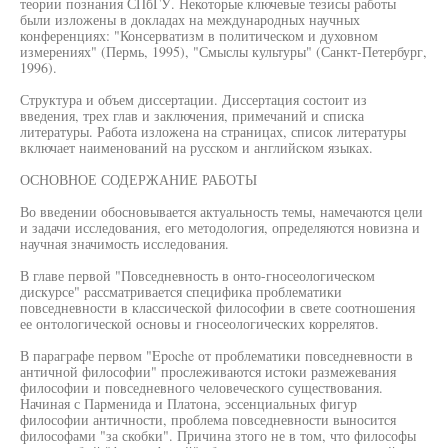
теории познания СПбГУ. Некоторые ключевые тезисы работы
были изложены в докладах на международных научных
конференциях: "Консерватизм в политическом и духовном
измерениях" (Пермь, 1995), "Смыслы культуры" (Санкт-Петербург,
1996).
Структура и объем диссертации. Диссертация состоит из
введения, трех глав и заключения, примечаний и списка
литературы. Работа изложена на страницах, список литературы
включает наименований на русском и английском языках.
ОСНОВНОЕ СОДЕРЖАНИЕ РАБОТЫ
Во введении обосновывается актуальность темы, намечаются цели
и задачи исследования, его методология, определяются новизна и
научная значимость исследования.
В главе первой "Повседневность в онто-гносеологическом
дискурсе" рассматривается специфика проблематики
повседневности в классической философии в свете соотношения
ее онтологической основы и гносеологических коррелятов.
В параграфе первом "Epoche от проблематики повседневности в
античной философии" прослеживаются истоки размежевания
философии и повседневного человеческого существования.
Начиная с Парменида и Платона, эссенциальных фигур
философии античности, проблема повседневности выносится
философами "за скобки". Причина зтого не в том, что философы