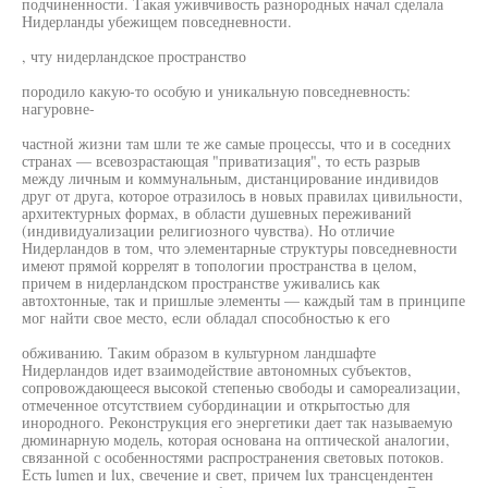
подчиненности. Такая уживчивость разнородных начал сделала
Нидерланды убежищем повседневности.
, чту нидерландское пространство
породило какую-то особую и уникальную повседневность:
нагуровне-
частной жизни там шли те же самые процессы, что и в соседних
странах — всевозрастающая "приватизация", то есть разрыв
между личным и коммунальным, дистанцирование индивидов
друг от друга, которое отразилось в новых правилах цивильности,
архитектурных формах, в области душевных переживаний
(индивидуализации религиозного чувства). Но отличие
Нидерландов в том, что элементарные структуры повседневности
имеют прямой коррелят в топологии пространства в целом,
причем в нидерландском пространстве уживались как
автохтонные, так и пришлые элементы — каждый там в принципе
мог найти свое место, если обладал способностью к его
обживанию. Таким образом в культурном ландшафте
Нидерландов идет взаимодействие автономных субъектов,
сопровождающееся высокой степенью свободы и самореализации,
отмеченное отсутствием субординации и открытостью для
инородного. Реконструкция его энергетики дает так называемую
дюминарную модель, которая основана на оптической аналогии,
связанной с особенностями распространения световых потоков.
Есть lumen и lux, свечение и свет, причем lux трансцендентен