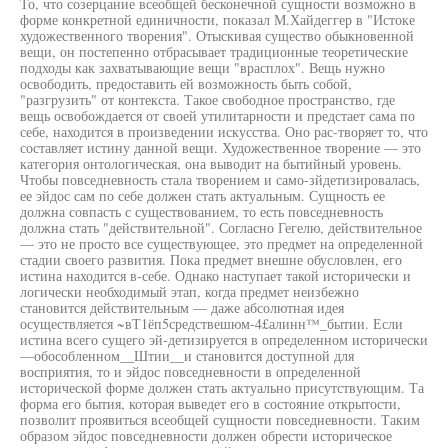
То, что созерцание всеобщей бесконечной сущности возможно в
форме конкретной единичности, показал М.Хайдеггер в "Истоке
художественного творения". Отыскивая существо обыкновенной
вещи, он постепенно отбрасывает традиционные теоретические
подходы как захватывающие вещи "врасплох". Вещь нужно
освободить, предоставить ей возможность быть собой,
"разгрузить" от контекста. Такое свободное пространство, где
вещь освобождается от своей утилитарности и предстает сама по
себе, находится в произведении искусства. Оно рас-творяет то, что
составляет истину данной вещи. Художественное творение — это
категория онтологическая, она выводит на бытийный уровень.
Чтобы повседневность стала творением и само-зйдетизировалась,
ее эйдос сам по себе должен стать актуальным. Сущность ее
должна совпасть с существованием, то есть повседневность
должна стать "действительной". Согласно Гегелю, действительное
— это не просто все существующее, это предмет на определенной
стадии своего развития. Пока предмет внешне обусловлен, его
истина находится в-себе. Однако наступает такой исторически и
логически необходимый этап, когда предмет неизбежно
становится действительным — даже абсолютная идея
осуществляется ~вТ1ёп5средствешюм-4£алинн™_бытии. Если
истина всего сущего эй-детизируется в определенном исторически
—обособленном__Штии__и становится доступной для
восприятия, то и эйдос повседневности в определенной
исторической форме должен стать актуально присутствующим. Та
форма его бытия, которая выведет его в состояние открытости,
позволит проявиться всеобщей сущности повседневности. Таким
образом эйдос повседневности должен обрести историческое