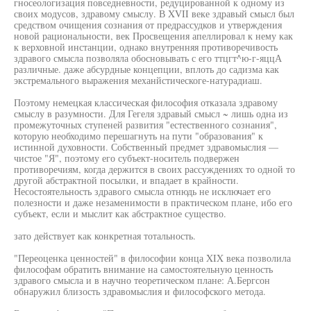
гносеологизация повседневности, редуцированной к одному из
своих модусов, здравому смыслу. В XVII веке здравый смысл был
средством очищения сознания от предрассудков и утверждения
новой рациональности, век Просвещения апеллировал к нему как
к верховной инстанции, однако внутренняя противоречивость
здравого смысла позволяла обосновывать с его ттцгт^ю-г-яццА
различные. даже абсурдные концепции, вплоть до садизма как
экстремального выражения механйстическоге-натурадиаш.
Поэтому немецкая классическая философия отказала здравому
смыслу в разумности. Для Гегеля здравый смысл ~ лишь одна из
промежуточных ступеней развития "естественного сознания",
которую необходимо перешагнуть на пути "образования" к
истинной духовности. Собственный предмет здравомыслия —
чистое "Я", поэтому его субъект-носитель подвержен
противоречиям, когда держится в своих рассуждениях то одной то
другой абстрактной посылки, и впадает в крайности.
Несостоятельность здравого смысла отнюдь не исключает его
полезности и даже незаменимости в практическом плане, ибо его
субъект, если и мыслит как абстрактное существо.
зато действует как конкретная тотальность.
"Переоценка ценностей" в философии конца XIX века позволила
философам обратить внимание на самостоятельную ценность
здравого смысла и в научно теоретическом плане: А.Бергсон
обнаружил близость здравомыслия и философского метода.