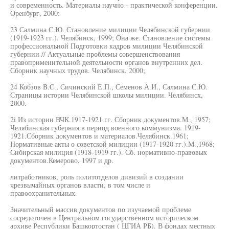
и современность. Материалы научно - практической конференции.
Оренбург, 2000:
23 Салмина С.Ю. Становление милиции Челябинской губернии
(1919-1923 гг.). Челябинск, 1999; Она же. Становление системы
профессиональной Подготовки кадров милиции Челябинской
губернии // Актуальные проблемы совершенствования
правоприменительной деятельности органов внутренних дел.
Сборник научных трудов. Челябинск, 2000;
24 Кобзов B.C., Сичинский Е.П., Семенов А.И., Салмина С.Ю.
Страницы истории Челябинской школы милиции. Челябинсх,
2000.
2i Из истории ВЧК.1917-1921 гг. Сборник документов.М., 1957;
Челябинская губерния в период военного коммунизма. 1919-
1921.Сборник документов и материалов.Челябинск.1961;
Нормативные акты о советской милиции (1917-1920 гг.).М.,1968;
Сибирская милиция (1918-1919 гг.). Сб. нормативно-правовых
документов.Кемерово, 1997 и др.
литработников, роль политотделов дивизий в создании
чрезвычайных органов власти, в том числе и
правоохранительных.
Значительный массив документов по изучаемой проблеме
сосредоточен в Центральном государственном историческом
архиве Республики Башкортостан ( ЦГИА РБ). В фондах местных