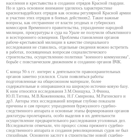
населения и крестьянства в создании отрядов Красной гвардии.
Но и здесь основное внимание уделялось характеристике
красногвардейских отрядов как основы регулярной Красной армии
и участию этих отрядов в боевых действиях2. Такие важные
вопросы, как отстранение от власти уездных и губернских
комиссаров Временного правительства, упразднение народной
милиции, прокуратуры и суда на Урале не получили объективного
и всестороннего освещения. Проблемы становления органов
рабоче-крестьянской милиции в качестве специального
исследования не ставились, отдельные сведения можно встретить
в работах, посвященных вопросам социалистического
строительства, осуществлению политики "военного коммунизма",
борьбе с повстанческим движением и созданию органов ВЧК.
С конца 50-х гг. интерес к деятельности правоохранительных
органов заметно усилился. Стали появляться работы
подготовленные на общесоюзном материале, более
содержательные и опиравшиеся на широкую источни-ковую базу.
К ним относятся исследования З.М.Онищука, Э.Финна,
Ю.П.Титова, М.В.Кожевникова, Н.Г.Смирнова, М.Рагинского и
др3. Авторы этих исследований впервые глубоко показали
причины и сам процесс упразднения буржуазного судебно-
следственного аппарата и основные этапы формирования органов
диктатуры пролетариата, особо выделив в их деятельности
осуществление предварительного расследования уголовных дел.
Исследователи отмечали, что процесс слома прежнего судебно-
следственного аппарата и создания революционных судов не был
стихийным. Основную заслугу в строительстве новой судебно-