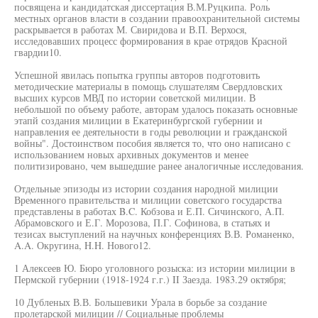
посвящена и кандидатская диссертация В.М.Руцкипа. Роль
местных органов власти в создании правоохранительной системы
раскрывается в работах М. Свиридова и В.П. Верхося,
исследовавших процесс формирования в крае отрядов Красной
гвардии10.
Успешной явилась попытка группы авторов подготовить
методические материалы в помощь слушателям Свердловских
высших курсов МВД по истории советской милиции. В
небольшой по объему работе, авторам удалось показать основные
этапй создания милиции в Екатеринбургской губернии и
направления ее деятельности в годы революции и гражданской
войны". Достоинством пособия является то, что оно написано с
использованием новых архивных документов и менее
политизировано, чем вышедшие ранее аналогичные исследования.
Отдельные эпизоды из истории создания народной милиции
Временного правительства и милиции советского государства
представлены в работах B.C. Кобзова и Е.П. Сичинского, А.П.
Абрамовского и Е.Г. Морозова, П.Г. Софинова, в статьях и
тезисах выступлений на научных конференциях В.В. Романенко,
A.A. Округина, H.H. Нового12.
1 Алексеев Ю. Бюро уголовного розыска: из истории милиции в
Пермской губернии (1918-1924 г.г.) II Заезда. 1983.29 октября;
10 Дубленых В.В. Большевики Урала в борьбе за создание
пролетарской милиции // Социальные проблемы