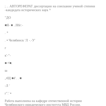
; .. АВТОРЕФЕРАТ диссертации на соискание ученой степени
-кандидата исторических наук ^
"ДО
■Я- ■ ..Нбг:-
. *
. • Челябинск 'Л -.-У'
г
к'-"-
■ •'■.
ш
„•Щ ■4'. . ■
-Л '
г".' •
Работа выполнена на кафедре отечественной истории
Челябинского юридического института МВД России.