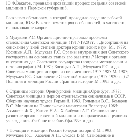
Ю.Ф.Вакатов, проанализировавший процесс создания советской
милиции в Пермской губернии8.
Раскрывая обстановку, в которой проходило создание рабочей
милиции, Ю.Ф.Вакатов отметил ряд особенностей, в частности,
использование кадров
5 Мулукаев P.C. Организационно-правовые проблемы
становления Советской милиции (1917-1920 гг.). Диссертация на
соискание ученой степени доктора юридических наук. М., 1979;
Косицын.А.П., Мулукаев P.C. Органы внутренних дел Советского
государства на основных этапах его развития // История органов
внутренних дел Советского государства (вопросы методологии и
историографии).М..1981; Косицын А.П., Мулукаев P.C. и др.
Советская милиция: история и современиость.1917-1987.М.,1987;
Мулукаев P.C. Становление Советской милиции (1917-1920 гг.) //
Полиция и милиция России:с!раницы истории.М.,1995 и др.:
6 Страницы истории Оренбургской милиции.Оренбург, 1977;
Советская милицня в период строительства социализма в СССР.
Сборник научных трудов.Горький, 1983, Гольдман B.C.. Комаров
B.C. Милицня на Приволжской магистрали.Волгоград,1985;
Ахмааеев Ф.Х., Катаев H.A.. Хабибулин А.Г. Становление и
развитие органов советской милиции и исправительно-трудовых
учреждении. Учебное пособие.Уфа.1993 и др :
7 Полиция и милиция России (очерки истории).М.,1993,
Мулукаев P.C., Хабалов А.Н.. Суслов В М. Становление и