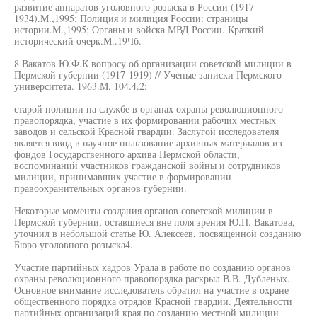
развитие аппаратов уголовного розыска в России (1917-
1934).М.,1995; Полиция и милиция России: страницы
истории.М.,1995; Органы и войска МВД России. Краткий
исторический очерк.М..19Чб.
8 Вакатов Ю.Ф.К вопросу об организации советской милиции в
Пермской губернии (1917-1919) // Ученые записки Пермского
университета. 1963.М. 104.4.2;
старой полиции на службе в органах охраны революционного
правопорядка, участие в их формировании рабочих местных
заводов и сельской Красной гвардии. Заслугой исследователя
является ввод в научное пользование архивных материалов из
фондов Государственного архива Пермской области,
воспоминаний участников гражданской войны и сотрудников
милиции, принимавших участие в формировании
правоохранительных органов губернии.
Некоторые моменты создания органов советской милиции в
Пермской губернии, оставшиеся вне поля зрения Ю.П. Вакатова,
уточнил в небольшой статье Ю. Алексеев, посвященной созданию
Бюро уголовного розыска4.
Участие партийных кадров Урала в работе по созданию органов
охраны революционного правопорядка раскрыл В.В. Дубленых.
Основное внимание исследователь обратил на участие в охране
общественного порядка отрядов Красной гвардии. Деятельности
партийных организаций края по созданию местной милиции