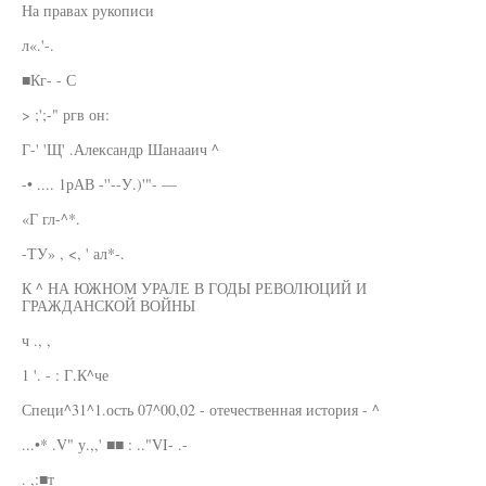
На правах рукописи
л«.'-.
■Кг- - С
> ;';-" ргв он:
Г-' 'Щ' .Александр Шанааич ^
-• .... 1рАВ -''--У.)'"- —
«Г гл-^*.
-ТУ» , <, ' ал*-.
К ^ НА ЮЖНОМ УРАЛЕ В ГОДЫ РЕВОЛЮЦИЙ И
ГРАЖДАНСКОЙ ВОЙНЫ
ч ., ,
1 '. - : Г.К^че
Специ^31^1.ость 07^00,02 - отечественная история - ^
...•* .V" у.,,' ■■ : .."VI- .-
. ,:■т