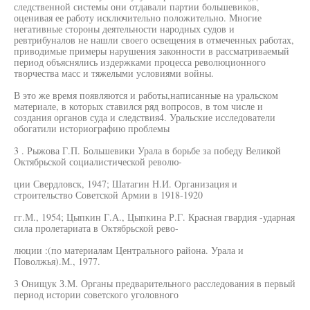
следственной системы они отдавали партии большевиков,
оценивая ее работу исключительно положительно. Многие
негативные стороны деятельности народных судов и
ревтрибуналов не нашли своего освещения в отмеченных работах,
приводимые примеры нарушения законности в рассматриваемый
период объяснялись издержками процесса революционного
творчества масс и тяжелыми условиями войны.
В это же время появляются и работы,написанные на уральском
материале, в которых ставился ряд вопросов, в том числе и
создания органов суда и следствия4. Уральские исследователи
обогатили историографию проблемы
3 . Рыжова Г.П. Большевики Урала в борьбе за победу Великой
Октябрьской социалистической револю-
ции Свердловск, 1947; Шатагин Н.И. Организация и
строительство Советской Армии в 1918-1920
гг.М., 1954; Цыпкин Г.А., Цыпкина Р.Г. Красная гвардия -ударная
сила пролетариата в Октябрьской рево-
люции :(по материалам Центрального района. Урала и
Поволжья).М., 1977.
3 Онищук З.М. Органы предварительного расследования в первый
период истории советского уголовного