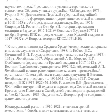
научно-технической революции в условиях строительства
социализма. Сборник ученых трудов.Вып.32.Свердловск,1973;
Руцкик В.М. Деятельность Пермской губернской партийной
организации по формированию и упрочению советской милиции
в 1918-1923 гг. Автореф. дис...ганд.ист.наук.Пермь. 1974;
Свиридов М. Ровесница Октября (Из истории зарождения
милиции в Зауралье. 1917-1921)// Советское Зауралье.1977.11
ноября; Верхось ВПК вопросу о численности Красной гвардии в
1917-191Х гг.// Вопросы истории КПСС.1971.Н10;
" К истории милиции на Среднем Урале (методические материалы
в помощь слушателям).Свердловск. 1988. 1: Кобзов B.C.,
Сичинский Е.П. Государственное строительство на Урале в 1917-
1921 гг.Чслябннск. 1997: Абрамовский А П., Морозов Е.Г.
Особенности формирования Красной гвардии в 1917-1918 гг.//
Вестник Челябинского университета.1992.N.2; Абрамовский А.П.
Челябинский военно-революционным комитет -чрезвычайный
орган власти Совета рабочих и солдатских депутатов II Вестник
Челябинского унивсрснтс-та. 1994.N.1; Софинов П.Г. Очерки
истории ВЧК (1917-1922) М..1960; Романенко В.В. Деятельность
ЧК и войск внутренней охраны в первые годы Советской власти //
Крестьянство Поволжья в Октябрьской революции и гражданской
войке.Куйбышев. 1983; Округин A.A. Историография создания и
деятельности органов
Южноуральский регион в 1919-1921 гг. являлся ареной
ожесточенной борьбы между крестьянством и казачеством, с