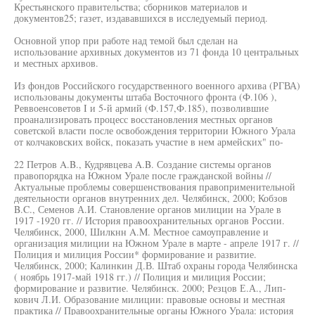
Крестьянского правительства; сборников материалов и
документов25; газет, издававшихся в исследуемый период.
Основной упор при работе над темой был сделан на
использование архивных документов из 71 фонда 10 центральных
и местных архивов.
Из фондов Российского государственного военного архива (РГВА)
использованы документы штаба Восточного фронта (Ф.106 ),
Реввоенсоветов I и 5-й армий (Ф.157,Ф.185), позволившие
проанализировать процесс восстановления местных органов
советской власти после освобождения территории Южного Урала
от колчаковских войск, показать участие в нем армейских" по-
22 Петров A.B., Кудрявцева A.B. Создание системы органов
правопорядка на Южном Урале после гражданской войны //
Актуальные проблемы совершенствования правоприменительной
деятельности органов внутренних дел. Челябинск, 2000; Кобзов
B.C., Семенов А.И. Становление органов милиции на Урале в
1917 -1920 гг. // История правоохранительных органов России.
Челябинск, 2000, Шилкнн A.M. Местное самоуправление и
организация милиции на Южном Урале в марте - апреле 1917 г. //
Полиция и милиция России* формирование и развитие.
Челябинск, 2000; Калинкин Д.В. Штаб охраны города Челябинска
( ноябрь 1917-май 1918 гг.) // Полиция и милиция России;
формирование и развитие. Челябинск. 2000; Резцов Е.А., Лип-
кович Л.И. Образование милиции: правовые основы и местная
практика // Правоохранительные органы Южного Урала: история