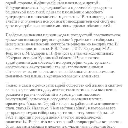
одной стороны, и официальными властями, с другой.
Допущенные в тот период ошибки и просчеты в проведении
социальной политики, привели к появлению массового
дезертирского и повстанческого движения. В его ликвидации
власти использовали все органы правоохранительной системы,
даже в ущерб исполнению ими своих прямых обязанностей.
Проблеме выявления причин, хода и последствий повстанческого
движения посвящен ряд исследований уральских и сибирских
историков, но не все они могут быть однозначно восприняты. В
воспоминаниях и статьях Е.В. Грачева, И.С. Бородина, М.А.
Богданова, М. Бударина, Н. Денисова, а так же коллективных
"Очерках истории Курганской области"13, излагается
традиционная для советской историографии характеристика
крестьянских выступлений, как контрреволюционных и
антисоветских, вина возлагается на несознательное население,
попавшее под влияние кулацко-эсеровских элементов.
Только в связи с демократизацией общественной жизни и снятием
со спецхрана многих документов, стало возможным выяснение
реального развития событий в крае, причин массовых
выступлений сельского и городского населения против
пролетарской власти. Одной из первых работ в этом отношении
стала статья В. Павленко "Неизвестная война", в которой автор
раскрыл трагедию сибирских крестьян, выступивших в начале
1921 г. против проводившейся властью экономической
политики14. Впервые в отечественной историографии все явления
были названы своими именами и с участников движения было