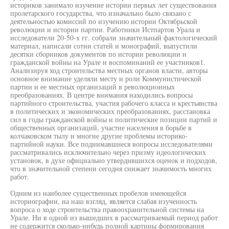
историков занимало изучение истории первых лет существования
пролетарского государства, что изначально было связано с
деятельностью комиссий по изучению истории Октябрьской
революции и истории партии. Работники Истпартов Урала и
исследователи 20-50-х гг. собрали значительный фактологический
материал, написали сотни статей и монографий, выпустили
десятки сборников документов по истории революции и
гражданской войны на Урале и воспоминаний ее участников1.
Анализируя ход строительства местных органов власти, авторы
основное внимание уделяли месту и роли Коммунистической
партии и ее местных организаций в революционных
преобразованиях. В центре внимания находились вопросы
партийного строительства, участия рабочего класса и крестьянства
в политических и экономических преобразованиях, расстановка
сил в годы гражданской войны и политические позиции партий и
общественных организаций, участие населения в борьбе в
колчаковском тылу и многие другие проблемы историко-
партийной науки. Все поднимавшиеся вопросы исследователями
рассматривались исключительно через призму идеологических
установок, в духе официально утвердившихся оценок и подходов,
что в значительной степени сегодня снижает значимость многих
работ.
Одним из наиболее существенных пробелов имеющейся
историографии, на наш взгляд, является слабая изученность
вопроса о ходе строительства правоохранительной системы на
Урале. Ни в одной из вышедших в рассматриваемый период работ
не содержится сколько-нибудь полной картины формирования