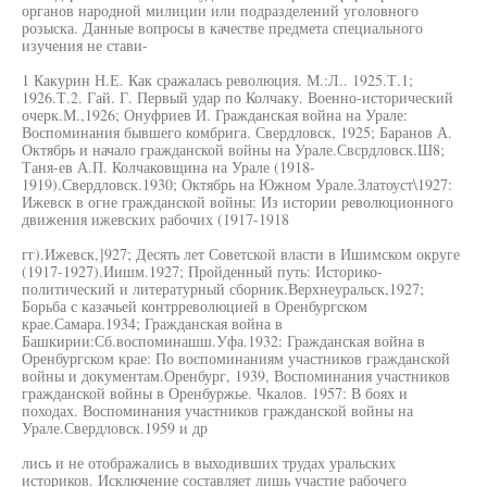
органов народной милиции или подразделений уголовного
розыска. Данные вопросы в качестве предмета специального
изучения не стави-
1 Какурин Н.Е. Как сражалась революция. М.:Л.. 1925.Т.1;
1926.Т.2. Гай. Г. Первый удар по Колчаку. Военно-исторический
очерк.М.,1926; Онуфриев И. Гражданская война на Урале:
Воспоминания бывшего комбрига. Свердловск, 1925; Баранов А.
Октябрь и начало гражданской войны на Урале.Свсрдловск.Ш8;
Таня-ев А.П. Колчаковщина на Урале (1918-
1919).Свердловск.1930; Октябрь на Южном Урале.Златоуст\1927:
Ижевск в огне гражданской войны: Из истории революционного
движения ижевских рабочих (1917-1918
гг).Ижевск,]927; Десять лет Советской власти в Ишимском округе
(1917-1927).Иишм.1927; Пройденный путь: Историко-
политический и литературный сборник.Верхнеуральск,1927;
Борьба с казачьей контрреволюцией в Оренбургском
крае.Самара.1934; Гражданская война в
Башкирии:Сб.воспоминашш.Уфа.1932: Гражданская война в
Оренбургском крае: По воспоминаниям участников гражданской
войны и документам.Оренбург, 1939, Воспоминания участников
гражданской войны в Оренбуржье. Чкалов. 1957: В боях и
походах. Воспоминания участников гражданской войны на
Урале.Свердловск.1959 и др
лись и не отображались в выходивших трудах уральских
историков. Исключение составляет лишь участие рабочего