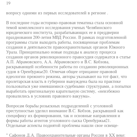
19
вопросу одними из первых исследователей в регионе .
В последние годы историко-правовая тематика стала основной
темой комплексного исследования ученых Челябинского
юридического института, разрабатывающих ее в преддверии
празднования 200-летия МВД России. В рамках подготовленной
программы стали выходить работы, посвященные проблемам
создания и деятельности правоохранительных органов Южного
Урала. Принципиально новые подходы к анализу процесса
создания органов революционного правосудия содержатся в статье
А.П. Абрамовского, A.A. Абрамовского и B.C. Кобзова,
раскрывающей особенности работы по созданию революционных
судов в Оренбуржье20. Отмечая общее отрицание правовой
идеологии прежнего режима, авторы указывают на тот факт, что
пролетарская власть в губернии вынуждена была на практике
пользоваться уже имевшимися судебными структурами, а попытки
выработать оригинальную карательную систему, «неизбежно
провалились в условиях правового вакуума».
Вопросам борьбы розыскных подразделений с уголовной
преступностью уделил внимание B.C. Кобзов, раскрывший как
специфику их формирования, так и основные направления и
формы работы агентов уголовного сыска Оренбуржья21.
Отдельные аспекты поднятой проблемы нашли свое освеще-
" Сафонов Д.А. Правоохранительные органы России в XX веке: