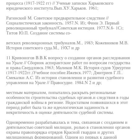
процесса (1917-1922 гг) // Ученые записки Харьковского
юридического института.Вып.ХУ.Харьков. 1961;
Рагинскнй М. Советское предварительное следствие //
Социалистическая законность. 1957.N. И); Финн Э. Первый
революционный трибунал//Советская юстиция. 1977.N.8- 1С);
Титов Ю.П. Создание системы со-
ветских революционных трибуналов.М., 1983; Кожевников М.В.
История советского суда.М., 19X7 и др
11 Кривоногов B.B.K вопросу о создании органов расследования
на Урале // Сборник аспирантские работ по вопросам государства
и права.Свердловск.1963; Маликов М.К. История судов Удмуртии
(1917-1922гг.)Учебное пособие.Ижевск.1977; Дмитриев Г.П..
Смекалки A.C. Из истории становлении и развития судебного
управления на Урале // Правосудие. 1984.N 2 и др;
местным материалом, попытались раскрыть региональные
особенности строительства судебных органов.и следствия в годы
гражданской войны в регионе. Недостатком появившихся в этот
период работ была та же идеологическая заданность и
некритичность в оценке деятельности судебной системы.
Одновременно разрабатывалась и тема, связанная с созданием и
деятельностью советской милиции, ролью в становлении органов
охраны правопорядка отрядов Красной гвардии и других
милиционных формирований. Одним из первых к данной