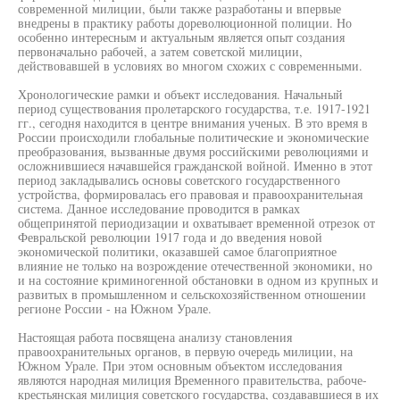
современной милиции, были также разработаны и впервые
внедрены в практику работы дореволюционной полиции. Но
особенно интересным и актуальным является опыт создания
первоначально рабочей, а затем советской милиции,
действовавшей в условиях во многом схожих с современными.
Хронологические рамки и объект исследования. Начальный
период существования пролетарского государства, т.е. 1917-1921
гг., сегодня находится в центре внимания ученых. В это время в
России происходили глобальные политические и экономические
преобразования, вызванные двумя российскими революциями и
осложнившиеся начавшейся гражданской войной. Именно в этот
период закладывались основы советского государственного
устройства, формировалась его правовая и правоохранительная
система. Данное исследование проводится в рамках
общепринятой периодизации и охватывает временной отрезок от
Февральской революции 1917 года и до введения новой
экономической политики, оказавшей самое благоприятное
влияние не только на возрождение отечественной экономики, но
и на состояние криминогенной обстановки в одном из крупных и
развитых в промышленном и сельскохозяйственном отношении
регионе России - на Южном Урале.
Настоящая работа посвящена анализу становления
правоохранительных органов, в первую очередь милиции, на
Южном Урале. При этом основным объектом исследования
являются народная милиция Временного правительства, рабоче-
крестьянская милиция советского государства, создававшиеся в их