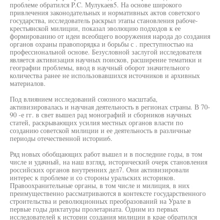
проблеме обратился P.C. Мулукаев5. На основе широкого
привлечения законодательных и нормативных актов советского
государства, исследователь раскрыл этапы становления рабоче-
крестьянской милиции, показал эволюцию подходов к ее
формированию от идеи всеобщего вооружения народа до создания
органов охраны правопорядка и борьбы с . преступностью на
профессиональной основе. Безусловной заслугой исследователя
является активизация научных поисков, расширение тематики и
географии проблемы, ввод в научный оборот значительного
количества ранее не использовавшихся источников и архивных
материалов.
Под влиянием исследований союзного масштаба,
активизировалась и научная деятельность в регионах страны. В 70-
90 -е гг. в свет вышел рад монографий и сборников научных
статей, раскрывающих усилия местных органов власти по
созданию советской милиции и ее деятельность в различные
периоды отечественной истории6.
Ряд новых обобщающих работ вышел и в последние годы, в том
числе и удачный, на наш взгляд, исторический очерк становления
российских органов внутренних дел7. Они активизировали
интерес к проблеме и со стороны уральских историков.
Правоохранительные органы, в том числе и милиция, в них
преимущественно рассматриваются в контексте государственного
строительства и революционных преобразований на Урале в
первые годы диктатуры пролетариата. Одним из первых
исследователей к истории создания милиции в крае обратился