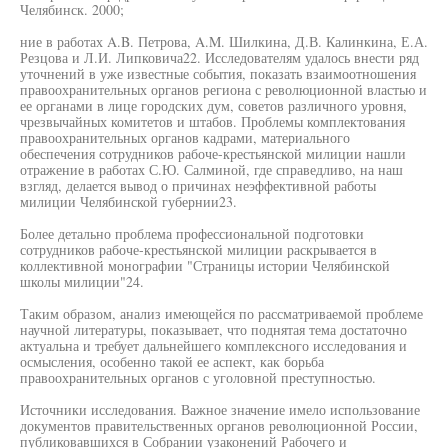
Челябинск. 2000;
ние в работах A.B. Петрова, A.M. Шилкина, Д.В. Калинкина, Е.А.
Резцова и Л.И. Липковича22. Исследователям удалось внести ряд
уточнений в уже известные события, показать взаимоотношения
правоохранительных органов региона с революционной властью и
ее органами в лице городских дум, советов различного уровня,
чрезвычайных комитетов и штабов. Проблемы комплектования
правоохранительных органов кадрами, материального
обеспечения сотрудников рабоче-крестьянской милиции нашли
отражение в работах С.Ю. Салминой, где справедливо, на наш
взгляд, делается вывод о причинах неэффективной работы
милиции Челябинской губернии23.
Более детально проблема профессиональной подготовки
сотрудников рабоче-крестьянской милиции раскрывается в
коллективной монографии "Страницы истории Челябинской
школы милиции"24.
Таким образом, анализ имеющейся по рассматриваемой проблеме
научной литературы, показывает, что поднятая тема достаточно
актуальна и требует дальнейшего комплексного исследования и
осмысления, особенно такой ее аспект, как борьба
правоохранительных органов с уголовной преступностью.
Источники исследования. Важное значение имело использование
документов правительственных органов революционной России,
публиковавшихся в Собрании узаконений Рабочего и