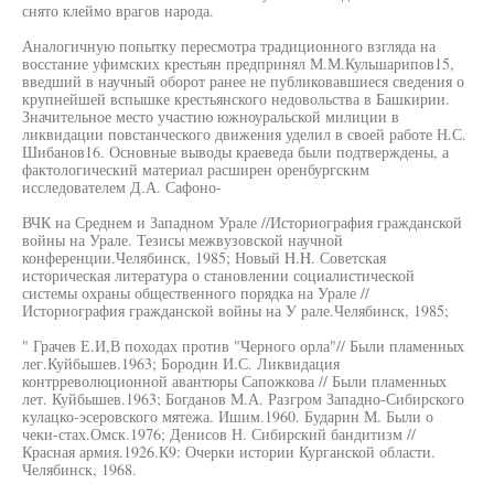
снято клеймо врагов народа.
Аналогичную попытку пересмотра традиционного взгляда на
восстание уфимских крестьян предпринял М.М.Кульшарипов15,
введший в научный оборот ранее не публиковавшиеся сведения о
крупнейшей вспышке крестьянского недовольства в Башкирии.
Значительное место участию южноуральской милиции в
ликвидации повстанческого движения уделил в своей работе Н.С.
Шибанов16. Основные выводы краеведа были подтверждены, а
фактологический материал расширен оренбургским
исследователем Д.А. Сафоно-
ВЧК на Среднем и Западном Урале //Историография гражданской
войны на Урале. Тезисы межвузовской научной
конференции.Челябинск, 1985; Новый H.H. Советская
историческая литература о становлении социалистической
системы охраны общественного порядка на Урале //
Историография гражданской войны на У рале.Челябинск, 1985;
" Грачев Е.И,В походах против "Черного орла"// Были пламенных
лег.Куйбышев.1963; Бородин И.С. Ликвидация
контрреволюционной авантюры Сапожкова // Были пламенных
лет. Куйбышев.1963; Богданов М.А. Разгром Западно-Сибирского
кулацко-эсеровского мятежа. Ишим.1960. Бударин М. Были о
чеки-стах.Омск.1976; Денисов Н. Сибирский бандитизм //
Красная армия.1926.К9: Очерки истории Курганской области.
Челябинск, 1968.