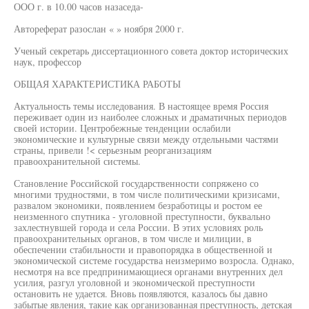
ООО г. в 10.00 часов назаседа-
Автореферат разослан « » ноября 2000 г.
Ученый секретарь диссертационного совета доктор исторических
наук, профессор
ОБЩАЯ ХАРАКТЕРИСТИКА РАБОТЫ
Актуальность темы исследования. В настоящее время Россия
переживает один из наиболее сложных и драматичных периодов
своей истории. Центробежные тенденции ослабили
экономические и культурные связи между отдельными частями
страны, привели !< серьезным реорганизациям
правоохранительной системы.
Становление Российской государственности сопряжено со
многими трудностями, в том числе политическими кризисами,
развалом экономики, появлением безработицы и ростом ее
неизменного спутника - уголовной преступности, буквально
захлестнувшей города и села России. В этих условиях роль
правоохранительных органов, в том числе и милиции, в
обеспечении стабильности и правопорядка в общественной и
экономической системе государства неизмеримо возросла. Однако,
несмотря на все предпринимающиеся органами внутренних дел
усилия, разгул уголовной и экономической преступности
остановить не удается. Вновь появляются, казалось бы давно
забытые явления, такие как организованная преступность, детская