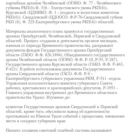
партийных архивов Челябинской (ОГАЧО. Ф. 77 - Челябинского
губкома РКП(б),Ф. 316 - Златоустовского укома РКП(б)),
Курганской (ЦДНИКО. Ф. 1 - уездного и волостных комитетов
РКП(б)), Свердловской (ЦДООСО. Ф.Р-76-Свердловский губком
РКП (б), Ф. 225-Екатеринбургского укома РКП(б)) областей.
Материалы аналогичного плана хранятся и государственных
архивах Оренбургской, Челябинской, Пермской и Свердловской
областей. Процесс создания и деятельности органов милиции,
начиная от периода Временного правительства, раскрывают
документы фондов Государственного архива Оренбургской
области (ГАОО. Ф.Ф. 826,1894), Объединенного государственного
архива Челябинской области (ОГАЧО. Ф.Ф. Р-10, Р-55, Р-287),
Государственного архива Курганской области (ГАКО. Ф.Ф. Р-463,
Р-621). В работе использованы документы Государственного
архива Свердловской области (ГАСО. Ф.Ф. Р-9 -
Екатеринбургского губернского управления РКМ, Р-511 -отдела
Управления исполнительного комитета губернского Совета
рабочих, крестьянских и красноармейских депутатов, Р-1951 -
Главного управления внутренних дел Временного областного
правительства Урала). Изучение до-
кументов Государственных архивов Свердловской и Пермской
областей, кроме того, обусловило вывод об идентичности
протекавших на Южном Урале событий с процессами, имевшими
место в соседних губерниях края:
Процесс создания советской судебной системы раскрывают