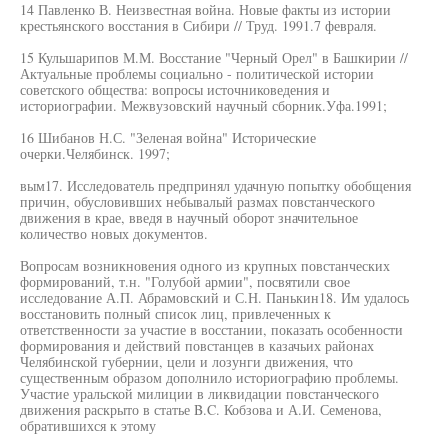
14 Павленко В. Неизвестная война. Новые факты из истории
крестьянского восстания в Сибири // Труд. 1991.7 февраля.
15 Кульшарипов М.М. Восстание "Черный Орел" в Башкирии //
Актуальные проблемы социально - политической истории
советского общества: вопросы источниковедения и
историографии. Межвузовский научный сборник.Уфа.1991;
16 Шибанов Н.С. "Зеленая война" Исторические
очерки.Челябинск. 1997;
вым17. Исследователь предпринял удачную попытку обобщения
причин, обусловивших небывалый размах повстанческого
движения в крае, введя в научный оборот значительное
количество новых документов.
Вопросам возникновения одного из крупных повстанческих
формирований, т.н. "Голубой армии", посвятили свое
исследование А.П. Абрамовский и С.Н. Панькин18. Им удалось
восстановить полный список лиц, привлеченных к
ответственности за участие в восстании, показать особенности
формирования и действий повстанцев в казачьих районах
Челябинской губернии, цели и лозунги движения, что
существенным образом дополнило историографию проблемы.
Участие уральской милиции в ликвидации повстанческого
движения раскрыто в статье B.C. Кобзова и А.И. Семенова,
обратившихся к этому