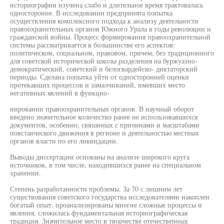
историографии изучена слабо и длительное время трактовалась
односторонне. В исследовании предпринята попытка
осуществления комплексного подхода к анализу деятельности
правоохранительных органов Южного Урала в годы революции и
гражданской войны. Процесс формирования правоохранительной
системы рассматривается в большинстве его аспектов:
политическом, социальном, правовом, причем, без традиционного
для советской исторической школы разделения на буржуазно-
демократический, советский и белогвардейско- диктаторский
периоды. Сделана попытка уйти от односторонней оценки
протекавших процессов и замалчиваний, имевших место
негативных явлений в функцио-
нировании правоохранительных органов. В научный оборот
введено значительное количество ранее не использовавшихся
документов, особенно, связанных с причинами и масштабами
повстанческого движения в регионе и деятельностью местных
органов власти по его ликвидации.
Выводы диссертации основаны на анализе широкого круга
источников, в том числе, находившихся ранее на специальном
хранении.
Степень разработанности проблемы. За 70 с лишним лет
существования советского государства исследователями накоплен
богатый опыт, проанализированы многие сложные процессы и
явления, сложилась фундаментальная историографическая
традиция. Значительное место в творчестве отечественных