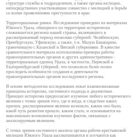
структуре службы и подразделения, а также органы юстиции,
непосредственно участвовавшие совместно с милицией в борьбе
со всеми проявлениями преступности в крае.
Территориальные рамки. Исследование проведено на материалах
Южного Урала, обширного по территории исторически
сложившегося региона нашей страны, включавшего в
рассматриваемый период несколько губерний: Челябинскую,
Оренбургскую, Уфимскую, а также, т.н. Малую Башкирию,
граничившую с Казанской и Вятской губерниями. В качестве
сравнительного материала использованы примеры работы
правоохранительных органов и других административно -
территориальных единиц Урала, в частности, Пермской и
Екатеринбургской губерний, что позволило более полно
проследить особенности создания и деятельности
правоохранительных органов исследуемого региона.
В основе методологии исследования лежат взаимосвязанные
принципы историзма, системного подхода и диалектики.
Принцип историзма предполагает изучение любого исторического
явления с точки зрения того, где и когда, в следствие каких
причин, рассматриваемое явление возникло, каким оно было,
какой путь развития прошло, каким стало, и основывается на
максимально возможном изучении фактов, связанных с
анализируемым явлением.
С точки зрения системного анализа органы рабоче-крестьянской
милиции Южного Урала рассматриваются и изучаются как