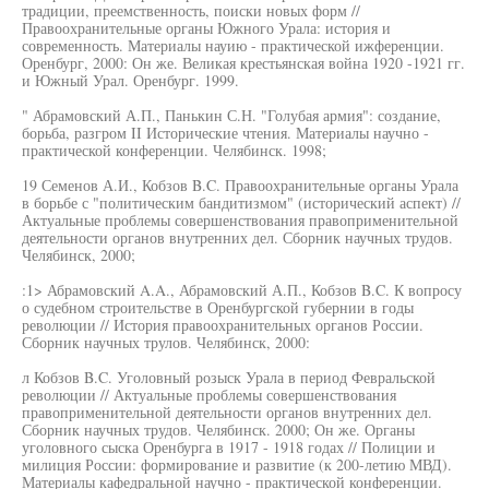
традиции, преемственность, поиски новых форм //
Правоохранительные органы Южного Урала: история и
современность. Материалы науию - практической ижференции.
Оренбург, 2000: Он же. Великая крестьянская война 1920 -1921 гг.
и Южный Урал. Оренбург. 1999.
" Абрамовский А.П., Панькин С.Н. "Голубая армия": создание,
борьба, разгром II Исторические чтения. Материалы научно -
практической конференции. Челябинск. 1998;
19 Семенов А.И., Кобзов B.C. Правоохранительные органы Урала
в борьбе с "политическим бандитизмом" (исторический аспект) //
Актуальные проблемы совершенствования правоприменительной
деятельности органов внутренних дел. Сборник научных трудов.
Челябинск, 2000;
:1> Абрамовский A.A., Абрамовский А.П., Кобзов B.C. К вопросу
о судебном строительстве в Оренбургской губернии в годы
революции // История правоохранительных органов России.
Сборник научных трулов. Челябинск, 2000:
л Кобзов B.C. Уголовный розыск Урала в период Февральской
революции // Актуальные проблемы совершенствования
правоприменительной деятельности органов внутренних дел.
Сборник научных трудов. Челябинск. 2000; Он же. Органы
уголовного сыска Оренбурга в 1917 - 1918 годах // Полиции и
милиция России: формирование и развитие (к 200-летию МВД).
Материалы кафедральной научно - практической конференции.