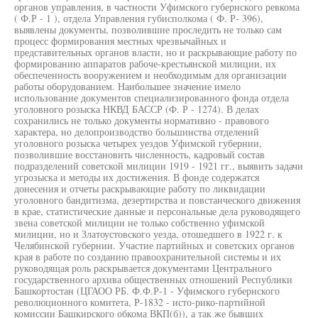
органов управления, в частности Уфимского губернского ревкома
( Ф.Р - 1 ), отдела Управления губисполкома ( Ф. Р- 396),
выявлены документы, позволившие проследить не только сам
процесс формирования местных чрезвычайных и
представительных органов власти, но и раскрывающие работу по
формированию аппаратов рабоче-крестьянской милиции, их
обеспеченность вооружением и необходимым для организации
работы оборудованием. Наибольшее значение имело
использование документов специализированного фонда отдела
уголовного розыска НКВД БАССР (Ф. Р - 1274). В делах
сохранились не только документы нормативно - правового
характера, но делопроизводство большинства отделений
уголовного розыска четырех уездов Уфимской губернии,
позволившие восстановить численность, кадровый состав
подразделений советской милиции 1919 - 1921 гг., выявить задачи
угрозыска и методы их достижения. В фонде содержатся
донесения и отчеты раскрывающие работу по ликвидации
уголовного бандитизма, дезертирства и повстанческого движения
в крае, статистические данные и персональные дела руководящего
звена советской милиции не только собственно уфимской
милиции, но и Златоустовского уезда, отошедшего в 1922 г. к
Челябинской губернии. Участие партийных и советских органов
края в работе по созданию правоохранительной системы и их
руководящая роль раскрывается документами Центрального
государственного архива общественных отношений Республики
Башкортостан (ЦГАОО РБ. Ф.Ф.Р-1 - Уфимского губернского
революционного комитета, Р-1832 - исто-рико-партийной
комиссии Башкирского обкома ВКП(б)), а так же бывших