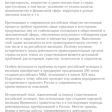
беспризорность, нищенство и ранее неизвестные в стране
преступления, в том числе, уклонение от уплаты налогов,
мошенничество в финансовой сфере, коррупция в разных
эшелонах власти и т.п.
Протекающие в современном российском обществе негативные
процессы требуют принятия самых серьезных и всесторонне
продуманных мер по стабилизации положения в общественной и
экономической сферах, обеспечения неуклонного соблюдения прав
личности и защиты жизни и имущества граждан. Выполнение
этой задачи возлагается на всю правоохранительную систему, в
том числе и на российскую милицию. Поэтому изучение
исторического опыта деятельности правоохранительных органов
страны на всех этапах их существования является актуальной
проблемой для историков, юристов, политологов и социологов.
Особую актуальность проблемы истории российской полиции и
милиции приобретают в преддверии празднования 200-летия
создания российского МВД, возникшего в начале XIX века.
Подготовка к этому юбилею проходит под знаком неразрывности
исторического прошлого России и современности,
преемственности поколений.
Исторический опыт, накопленный за период существования
российской полиции, был использован при создании народной
милиции Временного правительства и в последующие периоды
революционных преобразований в России. Многие приемы,
формы и методы работы, применяющиеся в деятельности