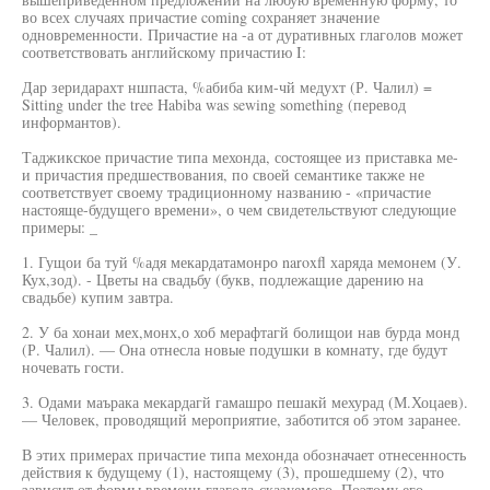
во всех случаях причастие coming сохраняет значение
одновременности. Причастие на -а от дуративных глаголов может
соответствовать английскому причастию I:
Дар зеридарахт ншпаста, %абиба ким-чй медухт (Р. Чалил) =
Sitting under the tree Habiba was sewing something (перевод
информантов).
Таджикское причастие типа мехонда, состоящее из приставка ме-
и причастия предшествования, по своей семантике также не
соответствует своему традиционному названию - «причастие
настояще-будущего времени», о чем свидетельствуют следующие
примеры: _
1. Гущои ба туй %адя мекардатамонро naroxfl харяда мемонем (У.
Кух,зод). - Цветы на свадьбу (букв, подлежащие дарению на
свадьбе) купим завтра.
2. У ба хонаи мех,монх,о хоб мерафтагй болищои нав бурда монд
(Р. Чалил). — Она отнесла новые подушки в комнату, где будут
ночевать гости.
3. Одами маърака мекардагй гамашро пешакй мехурад (М.Хоцаев).
— Человек, проводящий мероприятие, заботится об этом заранее.
В этих примерах причастие типа мехонда обозначает отнесенность
действия к будущему (1), настоящему (3), прошедшему (2), что
зависит от формы времени глагола-сказуемого. Поэтому его