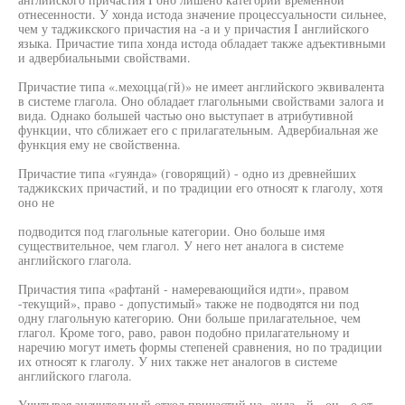
отнесенности. У хонда истода значение процессуальности сильнее,
чем у таджикского причастия на -а и у причастия I английского
языка. Причастие типа хонда истода обладает также адъективными
и адвербиальными свойствами.
Причастие типа «.мехоцца(гй)» не имеет английского эквивалента
в системе глагола. Оно обладает глагольными свойствами залога и
вида. Однако большей частью оно выступает в атрибутивной
функции, что сближает его с прилагательным. Адвербиальная же
функция ему не свойственна.
Причастие типа «гуянда» (говорящий) - одно из древнейших
таджикских причастий, и по традиции его относят к глаголу, хотя
оно не
подводится под глагольные категории. Оно больше имя
существительное, чем глагол. У него нет аналога в системе
английского глагола.
Причастия типа «рафтанй - намеревающийся идти», правом
-текущий», право - допустимый» также не подводятся ни под
одну глагольную категорию. Они больше прилагательное, чем
глагол. Кроме того, раво, равон подобно прилагательному и
наречию могут иметь формы степеней сравнения, но по традиции
их относят к глаголу. У них также нет аналогов в системе
английского глагола.
Учитывая значительный отход причастий на -анда, -й, -он, -о от