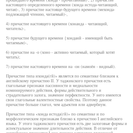
настоящего определенного времени (хонда истода-читающий,
читая)-, 3) причастие настояще-будущего времени (мехонда-
подлежащий чтению, читаемый)-,
4) причастие настоящего времени (хонанда - читающий,
читатель)-,
5) причастие будущего времени {хонданй - имеющий быть
читаемым)-,
6) причастие на -о (хоно - активно читаемый, который хотят
читать);
7) причастие настоящего времени на -он (намоён - видный).
Причастие типа ихонда(гй)» является по семантике близким к
английскому причастию II. У таджикского причастия есть
глагольные признаки пассивности и медиальности
номинируемого действия, формы действительного и
страдательного залога, значение перфектности. У него имеются
свои глагольные валентностные свойства. Поэтому данное
причастие больше глагол, чем адъектив или адвербиум.
Причастие типа «хонда истода(гй)» по семантике и по
морфологическим признакам близко к причастию I английского
языка. У этого таджикского причастия есть две залоговые формы и
аспектуальное значение длительности действия. В отличие от
английского причастия I оно лишено категории временной