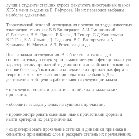
лучшие студенты старших курсов факультета иностранных языков
ХГУ имени академика Б. Гафурова. Из их переводов выбраны
наиболее адекватные.
Теоретической основой исследования послужили труды известных
языковедов, таких как В.В.Виноградов, А.И.Смирницкий,
О.Есперсен, В.Н. Ярцева, Р.Кверк, Л.Теньер, С.Д.Кацнельсон,
В.Г. Гак, Б.А. Ильиш, Д. Таджиев, В.С, Расторгуева и А.
Керимова, Н. Масуми, А.З. Розенфельд и др.
Цель и задачи исследования. В работе ставится цель дать
сопоставительную структурно-семантическую и функциональную
характеристику причастий таджикского и английского языков на
основе более глубокого анализа таджикских причастных форм и
теоретического осмысления природы этих вербалий. Для
достижения этой цели в работе ставятся следующие задачи:
• проследить генезис и развитие английских и таджикских
причастий;
• обобщить взгляды ученых на сущность причастий;
• продемонстрировать омонимичные с причастиями формы и
найти критерии их разграничения;
• охарактеризовать проявление статики и динамики признака в
семантике признаковых слов и раскрыть степень их преломления;