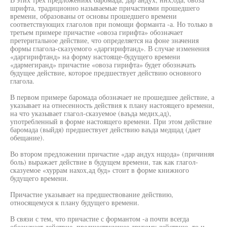
шрифта, традиционно называемые причастиями прошедшего
времени, образованы от основы прошедшего времени
соответствующих глаголов при помощи форманта -а. Но только в
третьем примере причастие «овоза гирифта» обозначает
претеритальное действие, что определяется на фоне значения
формы глагола-сказуемого «даргирифтанд». В случае изменения
«даргирифтанд» на форму настояще-будущего времени
«дармегиранд» причастие «овоза гирифта» будет обозначать
будущее действие, которое предшествует действию основного
глагола.
В первом примере баромада обозначает не прошедшее действие, а
указывает на отнесенность действия к плану настоящего времени,
на что указывает глагол-сказуемое (ваъда медих,ад),
употребленный в форме настоящего времени. При этом действие
баромада (выйдя) предшествует действию ваъда медщад (дает
обещание).
Во втором предложении причастие «дар андух нщода» (причиняя
боль) выражает действие в будущем времени, так как глагол-
сказуемое «хуррам нахох,ад буд» стоит в форме книжного
будущего времени.
Причастие указывает на предшествование действию,
относящемуся к плану будущего времени.
В связи с тем, что причастие с формантом -а почти всегда
обозначает действие, предшествующее другому действию, то и