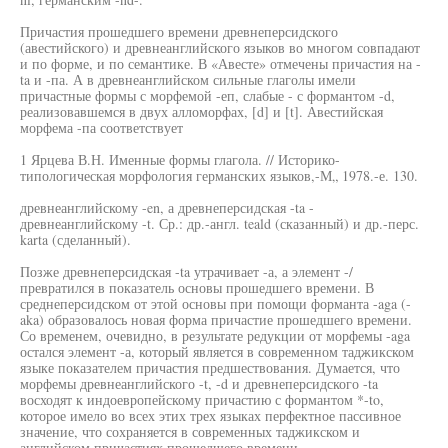
Причастия прошедшего времени древнеперсидского
(авестийского) и древнеанглийского языков во многом совпадают
и по форме, и по семантике. В «Авесте» отмечены причастия на -
ta и -па. А в древнеанглийском сильные глаголы имели
причастные формы с морфемой -еп, слабые - с формантом -d,
реализовавшемся в двух алломорфах, [d] и [t]. Авестийская
морфема -па соответствует
1 Ярцева В.Н. Именные формы глагола. // Историко-
типологическая морфология германских языков,-М„ 1978.-е. 130.
древнеанглийскому -en, а древнеперсидская -ta -
древнеанглийскому -t. Ср.: др.-англ. teald (сказанный) и др.-перс.
karta (сделанный).
Позже древнеперсидская -ta утрачивает -а, а элемент -/
превратился в показатель основы прошедшего времени. В
среднеперсидском от этой основы при помощи форманта -aga (-
aka) образовалось новая форма причастие прошедшего времени.
Со временем, очевидно, в результате редукции от морфемы -aga
остался элемент -а, который является в современном таджикском
языке показателем причастия предшествования. Думается, что
морфемы древнеанглийского -t, -d и древнеперсидского -ta
восходят к индоевропейскому причастию с формантом *-to,
которое имело во всех этих трех языках перфектное пассивное
значение, что сохраняется в современных таджикском и
английском причастиях прошедшего времени.