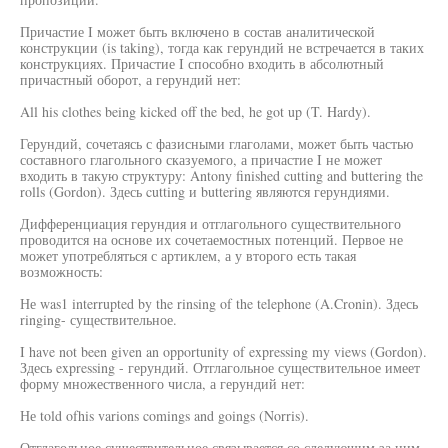
Причастие I может быть включено в состав аналитической
конструкции (is taking), тогда как герундий не встречается в таких
конструкциях. Причастие I способно входить в абсолютный
причастный оборот, а герундий нет:
All his clothes being kicked off the bed, he got up (T. Hardy).
Герундий, сочетаясь с фазисными глаголами, может быть частью
составного глагольного сказуемого, а причастие I не может
входить в такую структуру: Antony finished cutting and buttering the
rolls (Gordon). Здесь cutting и buttering являются герундиями.
Дифференциация герундия и отглагольного существительного
проводится на основе их сочетаемостных потенций. Первое не
может употребляться с артиклем, а у второго есть такая
возможность:
Не was1 interrupted by the rinsing of the telephone (A.Cronin). Здесь
ringing- существительное.
I have not been given an opportunity of expressing my views (Gordon).
Здесь expressing - герундий. Отглагольное существительное имеет
форму множественного числа, а герундий нет:
Не told ofhis varions comings and goings (Norris).
Отглагольное существительное связывается со следующим за ним