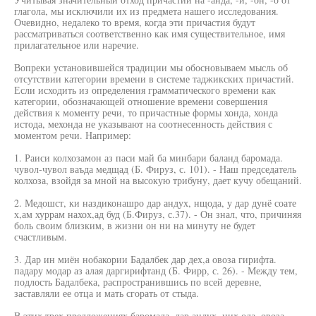
глагола, мы исключили их из предмета нашего исследования.
Очевидно, недалеко то время, когда эти причастия будут
рассматриваться соответственно как имя существительное, имя
прилагательное или наречие.
Вопреки установившейся традиции мы обосновываем мысль об
отсутствии категории времени в системе таджикских причастий.
Если исходить из определения грамматического времени как
категории, обозначающей отношение времени совершения
действия к моменту речи, то причастные формы хонда, хонда
истода, мехонда не указывают на соотнесенность действия с
моментом речи. Например:
1. Раиси колхозамон аз паси май ба минбари баланд баромада.
чувол-чувол ваъда медщад (Б. Фируз, с. 101). - Наш председатель
колхоза, взойдя за мной на высокую трибуну, дает кучу обещаний.
2. Медошст, ки наздиконашро дар андух, нщода, у дар дунё соате
х,ам хуррам нахох,ад буд (Б.Фируз, с.37). - Он знал, что, причиняя
боль своим близким, в жизни он ни на минуту не будет
счастливым.
3. Дар ин миён нобакории Бадалбек дар дех,а овоза гирифта.
падару модар аз алая даргирифтанд (Б. Фирр, с. 26). - Между тем,
подлость Бадалбека, распространившись по всей деревне,
заставляли ее отца и мать сгорать от стыда.
В этих трех предложениях баромада, дар андух, ннх,ода, овоза