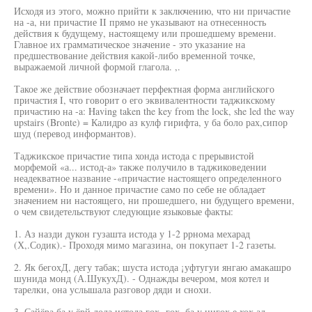
Исходя из этого, можно прийти к заключению, что ни причастие
на -а, ни причастие II прямо не указывают на отнесенность
действия к будущему, настоящему или прошедшему времени.
Главное их грамматическое значение - это указание на
предшествование действия какой-либо временной точке,
выражаемой личной формой глагола. ,.
Такое же действие обозначает перфектная форма английского
причастия I, что говорит о его эквивалентности таджикскому
причастию на -a: Having taken the key from the lock, she led the way
upstairs (Bronte) = Калидро аз кулф гирифта, у ба боло рах,сипор
шуд (перевод информантов).
Таджикское причастие типа хонда истода с прерывистой
морфемой «а... истод-а» также получило в таджиковедении
неадекватное название -«причастие настоящего определенного
времени». Но и данное причастие само по себе не обладает
значением ни настоящего, ни прошедшего, ни будущего времени,
о чем свидетельствуют следующие языковые факты:
1. Аз назди дукон гузашта истода у 1-2 ррнома мехарад
(Х,.Содик).- Проходя мимо магазина, он покупает 1-2 газеты.
2. Як бегохД, дегу табак; шуста истода ¡уфтугуи янгаю амакашро
шунида монд (А.ШукухД). - Однажды вечером, моя котел и
тарелки, она услышала разговор дяди и снохи.
3. Сайёра ба у ёрй дода истода гох,-гох, ба у нигох,е хох,ад