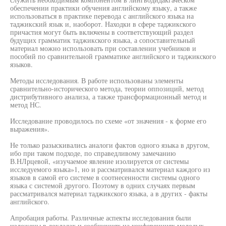
обеспечении практики обучения английскому языку, а также
использоваться в практике перевода с английского языка на
таджикский язык и, наоборот. Находки в сфере таджикского
причастия могут быть включены в соответствующий раздел
будущих грамматик таджикского языка, а сопоставительный
материал можно использовать при составлении учебников и
пособий по сравнительной грамматике английского и таджикского
языков.
Методы исследования. В работе использованы элементы
сравнительно-исторического метода, теории оппозиций, метод
дистрибутивного анализа, а также трансформационный метод и
метод НС.
Исследование проводилось по схеме «от значения - к форме его
выражения».
Не только разыскивались аналоги фактов одного языка в другом,
ибо при таком подходе, по справедливому замечанию
В.НЛрцевой, «изучаемое явление изолируется от системы
исследуемого языка»1, но и рассматривался материал каждого из
языков в самой его системе в соотнесенности системы одного
языка с системой другого. Поэтому в одних случаях первым
рассматривался материал таджикского языка, а в других - факты
английского.
Апробация работы. Различные аспекты исследования были
изложены в докладах и сообщениях на конференциях молодых