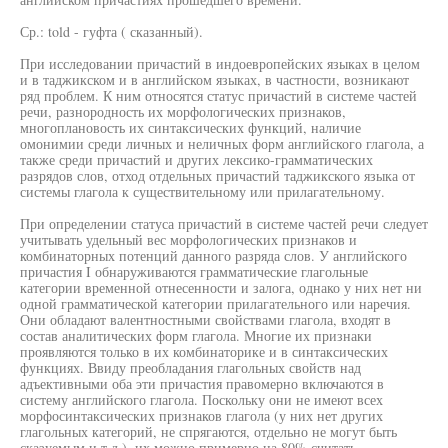
Ср.: told - гуфта ( сказанный).
При исследовании причастий в индоевропейских языках в целом
и в таджикском и в английском языках, в частности, возникают
ряд проблем. К ним относятся статус причастий в системе частей
речи, разнородность их морфологических признаков,
многоплановость их синтаксических функций, наличие
омонимии среди личных и неличных форм английского глагола, а
также среди причастий и других лексико-грамматических
разрядов слов, отход отдельных причастий таджикского языка от
системы глагола к существительному или прилагательному.
При определении статуса причастий в системе частей речи следует
учитывать удельный вес морфологических признаков и
комбинаторных потенций данного разряда слов. У английского
причастия I обнаруживаются грамматические глагольные
категории временной отнесенности и залога, однако у них нет ни
одной грамматической категории прилагательного или наречия.
Они обладают валентностными свойствами глагола, входят в
состав аналитических форм глагола. Многие их признаки
проявляются только в их комбинаторике и в синтаксических
функциях. Ввиду преобладания глагольных свойств над
адъективными оба эти причастия правомерно включаются в
систему английского глагола. Поскольку они не имеют всех
морфосинтаксических признаков глагола (у них нет других
глагольных категорий, не спрягаются, отдельно не могут быть
сказуемым и т.д.), их можно примерно на 80% считать