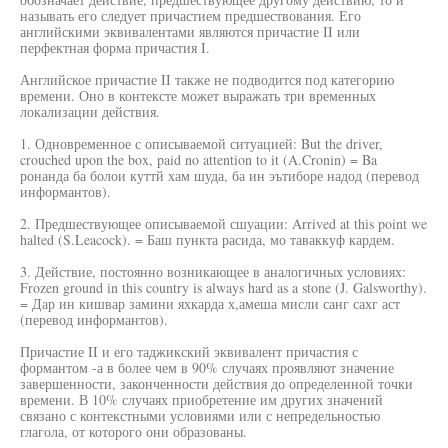
называть его следует причастием предшествования. Его
английскими эквивалентами являются причастие II или
перфектная форма причастия I.
Английское причастие II также не подводится под категорию
времени. Оно в контексте может выражать три временных
локализации действия.
1. Одновременное с описываемой ситуацией: But the driver,
crouched upon the box, paid no attention to it (A.Cronin) = Ba
ронанда ба болои куттй хам шуда, ба ин эътиборе надод (перевод
информантов).
2. Предшествующее описываемой сшуации: Arrived at this point we
halted (S.Leacock). = Баш пункта расида, мо таваккуф кардем.
3. Действие, постоянно возникающее в аналогичных условиях:
Frozen ground in this country is always hard as a stone (J. Galsworthy).
= Дар ин кишвар замини яхкарда х,амеша мисли санг сахг аст
(перевод информантов).
Причастие II и его таджикский эквивалент причастия с
формантом -а в более чем в 90% случаях проявляют значение
завершенности, законченности действия до определенной точки
времени. В 10% случаях приобретение им других значений
связано с контекстными условиями или с непредельностью
глагола, от которого они образованы.