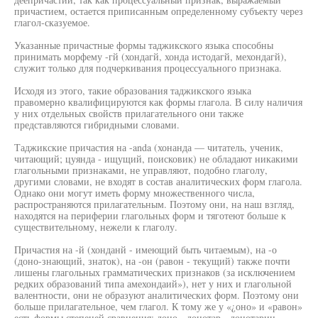
причастием, остается приписанным определенному субъекту через
глагол-сказуемое.
Указанные причастные формы таджикского языка способны
принимать морфему -гй (хондагй, хонда истодагй, мехондагй),
служит только для подчеркивания процессуального признака.
Исходя из этого, такие образования таджикского языка
правомерно квалифицируются как формы глагола. В силу наличия
у них отдельных свойств прилагательного они также
представляются гибридными словами.
Таджикские причастия на -anda (хонанда — читатель, ученик,
читающий; цуянда - ищущий, поисковик) не обладают никакими
глагольными признаками, не управляют, подобно глаголу,
другими словами, не входят в состав аналитических форм глагола.
Однако они могут иметь форму множественного числа,
распространяются прилагательным. Поэтому они, на наш взгляд,
находятся на периферии глагольных форм и тяготеют больше к
существительному, нежели к глаголу.
Причастия на -й (хонданй - имеющий быть читаемым), на -о
(доно-знающий, знаток), на -он (равон - текущий) также почти
лишены глагольных грамматических признаков (за исключением
редких образований типа амехондаий»), нет у них и глагольной
валентности, они не образуют аналитических форм. Поэтому они
больше прилагательное, чем глагол. К тому же у «¿оно» и «равон»
есть формы степеней сравнения: доно - донотар - донотарин