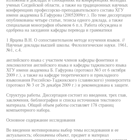
ученых Согдийской области, а также на традиционных научных
конференциях профессорско-преподавательского состава ХГУ
имени академика Б.Гафурова (20052009гг.). По теме диссертации
опубликованы четыре статьи, тезисы одного доклада, а также
специальная монография объемом 6 п.л. Работа обсуждена и
одобрена на заседании кафедры перевода и грамматики
1 Ярцева В.Н. О сопоставительном методе изучения языков. //
Научные доклады высшей школы. Филологические науки. 1961,
№1, с.4.
английского языка с участием членов кафедры фонетики и
лексикологии английского языка и кафедры таджикского языка
ХГУ имени академика Б. Гафурова (протокол №3 от 6 октября
2009 г.), а также на кафедре теоретического и прикладного
языкознания Российско-Таджикского (славянского) университета
(протокол № 3 от 26 декабря 2009 г.) и рекомендована к защите.
Структура работы. Диссертация состоит из введения, трех глав,
заключения, библиографии и списка источников текстового
материала. Общий объем работы составляет 178 страниц
компьютерного набора.
Основное содержание исследования
Во введении мотивированы выбор темы исследования и ее
актуальность; обозначены объект, предмет и материал
исследования; определены его цель и задачи; раскрыты научная