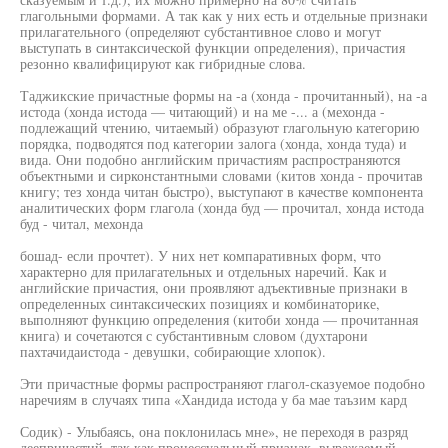
глагольными формами. А так как у них есть и отдельные признаки
прилагательного (определяют субстантивное слово и могут
выступать в синтаксической функции определения), причастия
резонно квалифицируют как гибридные слова.
Таджикские причастные формы на -а (хонда - прочитанный), на -а
истода (хонда истода — читающий) и на ме -... а (мехонда -
подлежащий чтению, читаемый) образуют глагольную категорию
порядка, подводятся под категории залога (хонда, хонда туда) и
вида. Они подобно английским причастиям распространяются
объектными и сирконстантными словами (китов хонда - прочитав
книгу; тез хонда читан быстро), выступают в качестве компонента
аналитических форм глагола (хонда буд — прочитал, хонда истода
буд - читал, мехонда
бошад- если прочтет). У них нет компаративных форм, что
характерно для прилагательных и отдельных наречий. Как и
английские причастия, они проявляют адъективные признаки в
определенных синтаксических позициях и комбинаторике,
выполняют функцию определения (китоби хонда — прочитанная
книга) и сочетаются с субстантивным словом (духтарони
пахтачидаистода - девушки, собирающие хлопок).
Эти причастные формы распространяют глагол-сказуемое подобно
наречиям в случаях типа «Хандида истода у ба мае таъзим кард
Содик) - Улыбаясь, она поклонилась мне», не переходя в разряд
деепричастий, так как процессуальный признак, выражаемый