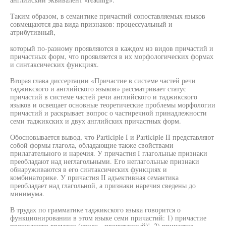
Таким образом, в семантике причастий сопоставляемых языков
совмещаются два вида признаков: процессуальный и
атрибутивный,
который по-разному проявляются в каждом из видов причастий и
причастных форм, что проявляется в их морфологических формах
и синтаксических функциях.
Вторая глава диссертации «Причастие в системе частей речи
таджикского и английского языков» рассматривает статус
причастий в системе частей речи английского и таджикского
языков и освещает основные теоретические проблемы морфологии
причастий и раскрывает вопрос о частиречной принадлежности
семи таджикских и двух английских причастных форм.
Обосновывается вывод, что Participle I и Participle II представляют
собой формы глагола, обладающие также свойствами
прилагательного и наречия. У причастия I глагольные признаки
преобладают над неглагольными. Его неглагольные признаки
обнаруживаются в его синтаксических функциях и
комбинаторике. У причастия II адъективная семантика
преобладает над глагольной, а признаки наречия сведены до
минимума.
В трудах по грамматике таджикского языка говорится о
функционировании в этом языке семи причастий: 1) причастие
прошедшего времени (хонда - прочитанный)', 2) причастие