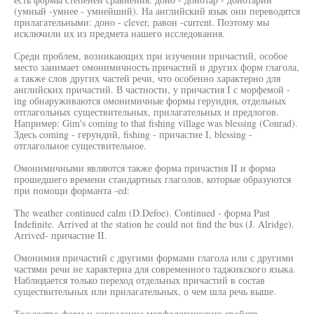
(умный -умнее - умнейший). На английский язык они переводятся
прилагательными: доно - clever, равон -current. Поэтому мы
исключили их из предмета нашего исследования.
Среди проблем, возникающих при изучении причастий, особое
место занимает омонимичность причастий и других форм глагола,
а также слов других частей речи, что особенно характерно для
английских причастий. В частности, у причастия I с морфемой -
ing обнаруживаются омонимичные формы герундия, отдельных
отглагольных существительных, прилагательных и предлогов.
Например: Gim's coming to that fishing village was blessing (Conrad).
Здесь coming - герундий, fishing - причастие I, blessing -
отглагольное существительное.
Омонимичными являются также форма причастия II и форма
прошедшего времени стандартных глаголов, которые образуются
при помощи форманта -ed:
The weather continued calm (D.Defoe). Continued - форма Past
Indefinite. Arrived at the station he could not find the bus (J. Alridge).
Arrived- причастие II.
Омонимия причастий с другими формами глагола или с другими
частями речи не характерна для современного таджикского языка.
Наблюдается только переход отдельных причастий в состав
существительных или прилагательных, о чем шла речь выше.
Тождество форм и совпадение морфологических свойств