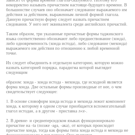
некорректно называть причастием настояще-будущего времени. В
большинстве случаев оно обозначает следование выражаемого им
действия за действием, выраженным личной формой глагола.
Данную причастную форму следует назвать причастием
следования. У него нет эквивалента среди английских причастий.
Таким образом, три указанные причастные формы таджикского
языка соответственно обозначают либо предшествование (хонда),
либо одновременность (хонда истода), либо следование (мехонда)
выражаемого им действия по отношению к любой временной
точке.
Их следует объединить в отдельную категорию, которую можно
назвать категорией порядка, парадигма которой выглядит
следующим
образом: хонда - хонда истода - мехонда, где исходной является
форма хонда. Две остальные формы производные от нее, о чем
свидетельствует следующее:
1. В основе словоформ хонда истода и мехонда лежит компонент
хонда, к которому в одном случае приобщается вспомогательный
глагол истодан, а в другом - приставка л<е-.
2. В древне- и среднеперсидском языках функционировало
причастие на -ta (позже -aga, -ака), от которых происходит
причастие хонда, тогда как формы типа хонда истода и мехонда не
функционировали в тот период. Они являются