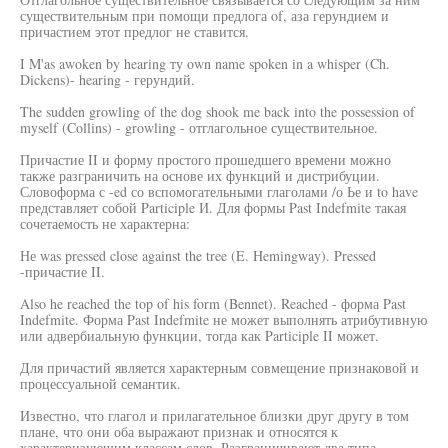
существительным при помощи предлога of, аза герундием и
причастием этот предлог не ставится.
I M'as awoken by hearing ту own name spoken in a whisper (Ch.
Dickens)- hearing - герундий.
The sudden growling of the dog shook me back into the possession of
myself (Collins) - growling - отглагольное существительное.
Причастие II и форму простого прошедшего времени можно
также разграничить на основе их функций и дистрибуции.
Словоформа с -ed со вспомогательными глаголами /о Ье и to have
представляет собой Participle И. Для формы Past Indefmite такая
сочетаемость не характерна:
Не was pressed close against the tree (E. Hemingway). Pressed
-причастие II.
Also he reached the top of his form (Bennet). Reached - форма Past
Indefmite. Форма Past Indefmite не может выполнять атрибутивную
или адвербиальную функции, тогда как Participle II может.
Для причастий является характерным совмещение признаковой и
процессуальной семантик.
Известно, что глагол и прилагательное близки друг другу в том
плане, что они оба выражают признак и относятся к
характеризующим классам слов. Разграничивают два типа