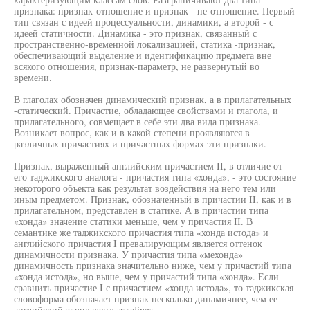
признака: признак-отношение и признак - не-отношение. Первый
тип связан с идеей процессуальности, динамики, а второй - с
идеей статичности. Динамика - это признак, связанный с
пространственно-временной локализацией, статика -признак,
обеспечивающий выделение и идентификацию предмета вне
всякого отношения, признак-параметр, не развернутый во
времени.
В глаголах обозначен динамический признак, а в прилагательных
-статический. Причастие, обладающее свойствами и глагола, и
прилагательного, совмещает в себе эти два вида признака.
Возникает вопрос, как и в какой степени проявляются в
различных причастиях и причастных формах эти признаки.
Признак, выраженный английским причастием II, в отличие от
его таджикского аналога - причастия типа «хонда», - это состояние
некоторого объекта как результат воздействия на него тем или
иным предметом. Признак, обозначенный в причастии II, как и в
прилагательном, представлен в статике. А в причастии типа
«хонда» значение статики меньше, чем у причастия II. В
семантике же таджикского причастия типа «хонда истода» и
английского причастия I превалирующим является оттенок
динамичности признака. У причастия типа «мехонда»
динамичность признака значительно ниже, чем у причастий типа
«хонда истода», но выше, чем у причастий типа «хонда». Если
сравнить причастие I с причастием «хонда истода», то таджикская
словоформа обозначает признак несколько динамичнее, чем ее
английский эквивалент «reading».