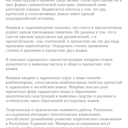
трех формах грамматической категории, именуемой нами
категорией порядка. Выдвигается гипотеза о том, что ряд
причастий в сопоставляемых языках имеет единый
индоевропейский источник.
Впервые в таджиковедении показано, что глагол и прилагательное
роднит единая признаковая семантика. Их разница в том, что в
глаголе признак представлен как динамический, а в
прилагательном - как статический; в причастиях же эти два вида
признаков переплетаются. Определена степень проявления
статики и динамики в причастиях двух языков.
В описание таджикского причастия впервые внедрена теория
валентности и выявлены частное и общее в причастиях этих
языков.
Впервые введено в таджикскую науку о языке понятие
комбинаторики, сопоставлены комбинаторные свойства причастий
в таджикском и английском языках. Впервые описана роль
причастных форм таджикского языка в образовании
аналитических конструкций и выявлены сходство и различие в
особенностях таких образований исследуемых языков.
Теоретическая и практическая значимость работы. Результаты
исследования обогащают типологическое языкознание,
способствуют дальнейшему развитию теоретического языкознания
в Республике Таджикистан. Материалы исследования могут
служить необходимым компонентом в лингводидакгаческом