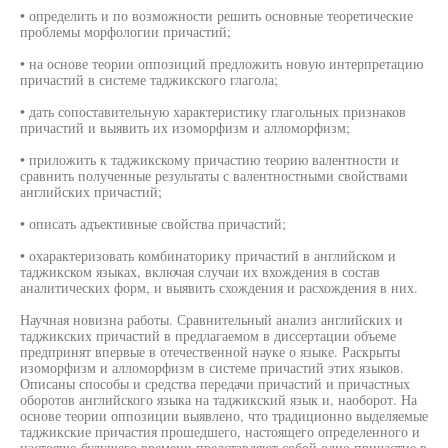
• определить и по возможности решить основные теоретические
проблемы морфологии причастий;
• на основе теории оппозиций предложить новую интерпретацию
причастий в системе таджикского глагола;
• дать сопоставительную характеристику глагольных признаков
причастий и выявить их изоморфизм и алломорфизм;
• приложить к таджикскому причастию теорию валентности и
сравнить полученные результаты с валентностными свойствами
английских причастий;
• описать адъективные свойства причастий;
• охарактеризовать комбинаторику причастий в английском и
таджикском языках, включая случаи их вхождения в состав
аналитических форм, и выявить схождения и расхождения в них.
Научная новизна работы. Сравнительный анализ английских и
таджикских причастий в предлагаемом в диссертации объеме
предпринят впервые в отечественной науке о языке. Раскрыты
изоморфизм и алломорфизм в системе причастий этих языков.
Описаны способы и средства передачи причастий и причастных
оборотов английского языка на таджикский язык и, наоборот. На
основе теории оппозиции выявлено, что традиционно выделяемые
таджикские причастия прошедшего, настоящего определенного и
настояще-будущего времени представляют собой одно причастие в