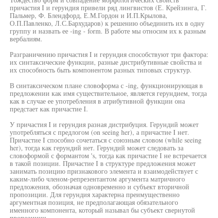
причастия I и герундия привели ряд лингвистов (Е. Крейзинга, Г.
Пальмер, Ф. Блендфорд, Е.М.Гордон и И.П.Крылова,
О.П.Павленко, Л.С.Бархударов) к решению объединить их в одну
группу и назвать ее -ing - form. В работе мы относим их к разным
вербалиям.
Разграничению причастия I и герундия способствуют три фактора:
их синтаксические функции, разные дистрибутивные свойства и
их способность быть компонентом разных типовых структур.
В синтаксическом плане словоформа с -ing, функционирующая в
предложении как имя существительное, является герундием, тогда
как в случае ее употребления в атрибутивной функции она
предстает как причастие I.
У причастия I и герундия разная дистрибуция. Герундий может
употребляться с предлогом (on seeing her), а причастие I нет.
Причастие I способно сочетаться с союзным словом (while seeing
her), тогда как герундий нет. Герундий может следовать за
словоформой с формантом 's, тогда как причастие I не встречается
в такой позиции. Причастие I в структуре предложения может
занимать позицию признакового элемента и взаимодействует с
каким-либо членом-репрезентантом аргумента матричного
предложения, обозначая одновременно и субъект вторичной
пропозиции. Для герундия характерна преимущественно
аргументная позиция, не предполагающая обязательного
именного компонента, который называл бы субъект свернутой
пропозиции.