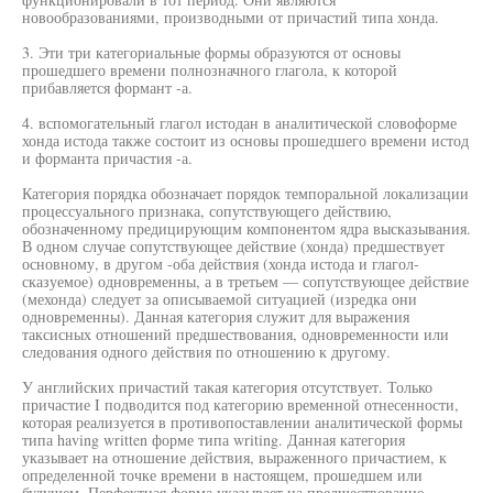
новообразованиями, производными от причастий типа хонда.
3. Эти три категориальные формы образуются от основы
прошедшего времени полнозначного глагола, к которой
прибавляется формант -а.
4. вспомогательный глагол истодан в аналитической словоформе
хонда истода также состоит из основы прошедшего времени истод
и форманта причастия -а.
Категория порядка обозначает порядок темпоральной локализации
процессуального признака, сопутствующего действию,
обозначенному предицирующим компонентом ядра высказывания.
В одном случае сопутствующее действие (хонда) предшествует
основному, в другом -оба действия (хонда истода и глагол-
сказуемое) одновременны, а в третьем — сопутствующее действие
(мехонда) следует за описываемой ситуацией (изредка они
одновременны). Данная категория служит для выражения
таксисных отношений предшествования, одновременности или
следования одного действия по отношению к другому.
У английских причастий такая категория отсутствует. Только
причастие I подводится под категорию временной отнесенности,
которая реализуется в противопоставлении аналитической формы
типа having written форме типа writing. Данная категория
указывает на отношение действия, выраженного причастием, к
определенной точке времени в настоящем, прошедшем или
будущем. Перфектная форма указывает на предшествование