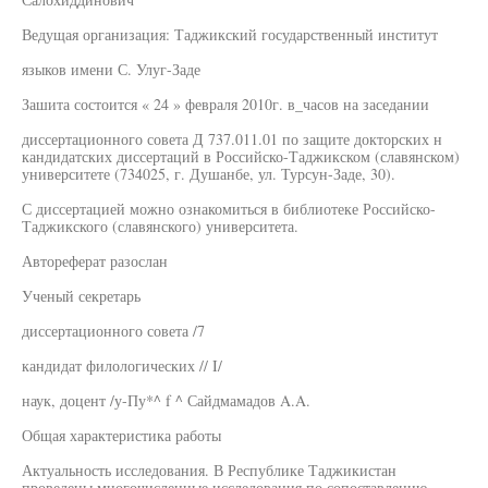
Ведущая организация: Таджикский государственный институт
языков имени С. Улуг-Заде
Зашита состоится « 24 » февраля 2010г. в_часов на заседании
диссертационного совета Д 737.011.01 по защите докторских н
кандидатских диссертаций в Российско-Таджикском (славянском)
университете (734025, г. Душанбе, ул. Турсун-Заде, 30).
С диссертацией можно ознакомиться в библиотеке Российско-
Таджикского (славянского) университета.
Автореферат разослан
Ученый секретарь
диссертационного совета /7
кандидат филологических // I/
наук, доцент /у-Пу*^ f ^ Сайдмамадов A.A.
Общая характеристика работы
Актуальность исследования. В Республике Таджикистан
проведены многочисленные исследования по сопоставлению