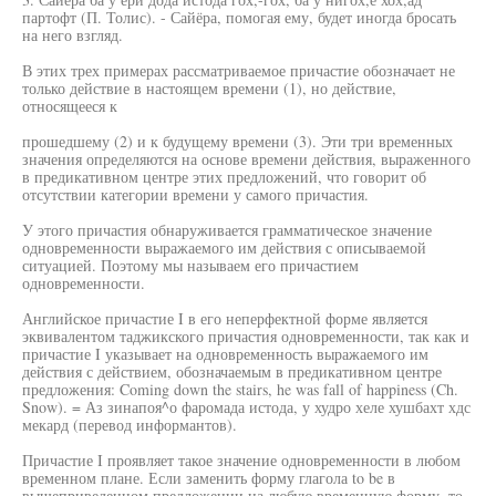
партофт (П. Толис). - Сайёра, помогая ему, будет иногда бросать
на него взгляд.
В этих трех примерах рассматриваемое причастие обозначает не
только действие в настоящем времени (1), но действие,
относящееся к
прошедшему (2) и к будущему времени (3). Эти три временных
значения определяются на основе времени действия, выраженного
в предикативном центре этих предложений, что говорит об
отсутствии категории времени у самого причастия.
У этого причастия обнаруживается грамматическое значение
одновременности выражаемого им действия с описываемой
ситуацией. Поэтому мы называем его причастием
одновременности.
Английское причастие I в его неперфектной форме является
эквивалентом таджикского причастия одновременности, так как и
причастие I указывает на одновременность выражаемого им
действия с действием, обозначаемым в предикативном центре
предложения: Coming down the stairs, he was fall of happiness (Ch.
Snow). = Аз зинапоя^о фаромада истода, у худро хеле хушбахт хдс
мекард (перевод информантов).
Причастие I проявляет такое значение одновременности в любом
временном плане. Если заменить форму глагола to be в
вышеприведенном предложении на любую временную форму, то