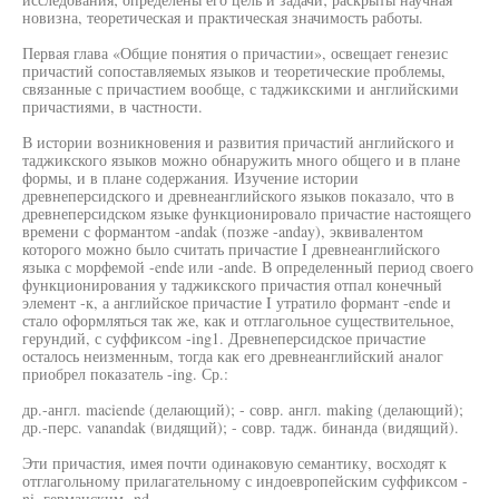
новизна, теоретическая и практическая значимость работы.
Первая глава «Общие понятия о причастии», освещает генезис
причастий сопоставляемых языков и теоретические проблемы,
связанные с причастием вообще, с таджикскими и английскими
причастиями, в частности.
В истории возникновения и развития причастий английского и
таджикского языков можно обнаружить много общего и в плане
формы, и в плане содержания. Изучение истории
древнеперсидского и древнеанглийского языков показало, что в
древнеперсидском языке функционировало причастие настоящего
времени с формантом -andak (позже -anday), эквивалентом
которого можно было считать причастие I древнеанглийского
языка с морфемой -ende или -ande. В определенный период своего
функционирования у таджикского причастия отпал конечный
элемент -к, а английское причастие I утратило формант -ende и
стало оформляться так же, как и отглагольное существительное,
герундий, с суффиксом -ing1. Древнеперсидское причастие
осталось неизменным, тогда как его древнеанглийский аналог
приобрел показатель -ing. Ср.:
др.-англ. maciende (делающий); - совр. англ. making (делающий);
др.-перс. vanandak (видящий); - совр. тадж. бинанда (видящий).
Эти причастия, имея почти одинаковую семантику, восходят к
отглагольному прилагательному с индоевропейским суффиксом -
ni, германским -nd-.