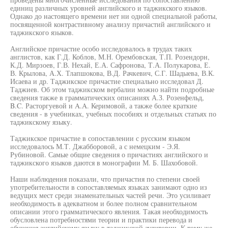
единиц различных уровней английского и таджикского языков.
Однако до настоящего времени нет ни одной специальной работы,
посвященной контрастивному анализу причастий английского и
таджикского языков.
Английское причастие особо исследовалось в трудах таких
англистов, как Г.Д. Коблов, М.Н. Орембовская, Т.П. Розендорн,
К.Д. Мирзоев, Г.В. Нехай, Е.А. Сафронова, Т.А. Полукарова, Е.
В. Крылова, А.Х. Тлапшокова, В.Д. Рачкевич, С.Г. Шадыева, В.К.
Исаева и др. Таджикское причастие специально исследовал Д.
Таджиев. Об этом таджикском вербалии можно найти подробные
сведения также в грамматических описаниях А.З. Розенфельд,
B.C. Расторгуевой и A.A. Керимовой, а также более краткие
сведения - в учебниках, учебных пособиях и отдельных статьях по
таджикскому языку.
Таджикское причастие в сопоставлении с русским языком
исследовалось М.Т. Джабборовой, а с немецким - Э.Я.
Рубиновой. Самые общие сведения о причастиях английского и
таджикского языков даются в монографии М. Б. Шахобовой.
Наши наблюдения показали, что причастия по степени своей
употребительности в сопоставляемых языках занимают одно из
ведущих мест среди знаменательных частей речи. Это усиливает
необходимость в адекватном и более полном сравнительном
описании этого грамматического явления. Такая необходимость
обусловлена потребностями теории и практики перевода и
обучения английскому языку в таджикской аудитории. К тому же