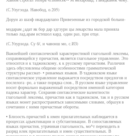
(С.Улугзода. Навобод, о.205)
Доруи аз шазф овардааулапо Привезенные из городской больни-
модарам ¿адат як бор дар здгзури цы лекарства мала приняла
только лад,арам истешол кард. один раз, при отце.
(С.Улурзода. Су б/, и чавонш мо, с.ИЗ)
Важнейшей синтаксической характеристикой глагольной лексемы,
сохраняющейся у причастия, является глагольное управление. Это
относится и к таджикскому, к к русскому причастиям. Различия
здесь обусловлены общими особенностями грамматической
структуры рассмат- • риваемых языков. В таджикском языке
синтаксическое управление выражается посредством предлогов и
послелога -ро, а такке порядка слов., В русском языке управление
носит формально выраженный посредством именной категория
падежа характер. Сохраняя синтаксические валентности
глагольной лексемы, причастив как в таджикском, так и в русском
языках монет распространяться зависимыми словами, образуя в
сочетании с ними причастные обороты.
• Близость причастий к имен прилагательных наблюдается в
процессах адъективации и субстантивации. В сопоставляемых
языках причастия, утрачивая глагольность, мо^т переходить в
разряд илек прилагательных и имен существительных. В
таджикском и в русском языках данные процессы развиты по-