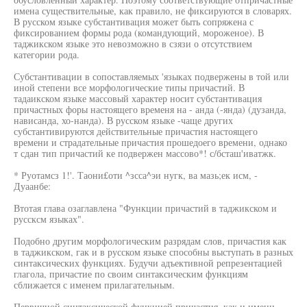
имена существительные, как правило, не фиксируются в словарях.
В русском языке субстантивация может быть сопряжена с
фиксированием формы рода (командующий, мороженое). В
таджикском языке это невозможно в сзязи о отсутствием
категории рода.
Субстантивации в сопоставляемых 'языках подвержены в той или
иной степени все морфологические типы причастий. В
тадаикском языке массовый характер носит субстантивация
причастных форы настоящего временя на - анда (-янда) (дузанда,
нависанда, хо-нанда). В русском языке -чаще других
субстантивируются действительные причастия настоящего
времени и страдательные причастия прошедоего времени, однако
т сдан тип причастий ке подвержен массово*! с/бсташ'иватжк.
* Руотамсз 1!'. Таони£оти ^зсса^эи нугк, ва мазь;ек исм, -
Дуаанбе:
Втотая глава озаглавлена "Функции причастий в таджикском и
руссксм языках".
Подобно другим морфологическим разрядам слов, причастия как
в таджикском, гак и в русском языке способны выступать в разных
синтаксических функциях. Будучи адъективной репрезентацией
глагола, причастие по своим синтаксическим функциям
сближается с именем прилагательным.
Первичной синтаксической функцией причастия, как и имени