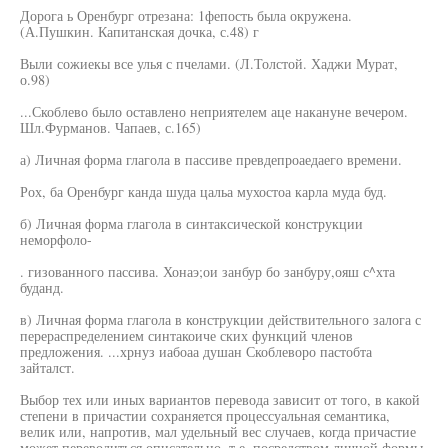
Дорога ь Оренбург отрезана: 1фепость была окружена.
(А.Пушкин. Капитанская дочка, с.48) г
Выли сожиекы все улья с пчелами. (Л.Толстой. Хаджи Мурат,
о.98)
...Скоблево было оставлено неприятелем аце накануне вечером.
Шл.Фурманов. Чапаев, с.165)
а) Личная форма глагола в пассиве превдепроаедаего времени.
Рох, ба Оренбург канда шуда цальа мухостоа карла муда буд.
б) Личная форма глагола в синтаксической конструкции
неморфоло-
. гизованного пассива. Хонаэ;ои занбур бо занбуру,ояш с^хта
буданд.
в) Личная форма глагола в конструкции действительного залога с
перераспределением синтакоиче ских функций членов
предложения. ...хрнуз иабоаа душан Скоблеворо пастобта
зайталст.
Выбор тех или иных вариантов перевода зависит от того, в какой
степени в причастии сохраняется процессуальная семантика,
велик или, напротив, мал удельный вес случаев, когда причастие
может переводиться описательно, т.е. посредством личной формы