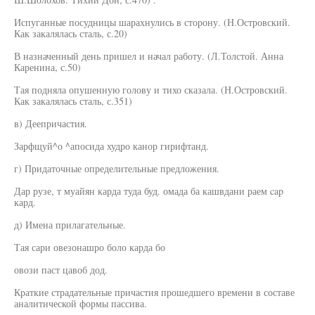
Испуганные посудницы шарахнулись в сторону. (Н.Островский.
Как закалялась сталь, с.20)
В назначенный день пришел и начал работу. (Л.Толстой. Анна
Каренина, с.50)
Тая подняла опушенную голову и тихо сказала. (Н.Островский.
Как закалялась сталь, с.351)
в) Деепричастия.
Зарфщуй^о ^апосида худро канор гирифтанд.
г) Придаточные определительные предложения.
Дар рузе, т муайян карда туда буд. омада ба кашвдани раем cap
кард.
д) Имена прилагательные.
Тая сари овезонашро боло карда бо
овози паст цавоб дод.
Краткие страдательные причастия прошедшего времени в составе
аналитической формы пассива.