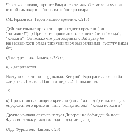
Через час инвалид принес Баьд аз соате маьюб самовори чушон
пящий самовар и чайник. ва чойникро овард.
(М.Лермонтов. Герой нашего времени, с.218)
Действительные причастия про-шедпего времени (типа
"читавши!") а) Причастия прошедшего времени (типа "хонда",
"хондагй") Он только что разговаривал с Bat хрзир бо
разведкачих;о'и омада рэрнувиимиоя разводчиками. гуфтугу карда
буд.
(Дм.Фурманов. Чапаев, с.287) (
б) Деепричастия.
Наступившая тишина удивляла. Хемушй Фаро растаа. хжаро tía
хдйрат (Л.Толстой. Война и мир, с.211) шмононд.
1S
в) Причастия настоящего времени (типа "хонанда") и настоящего
определенного времени (типа "хонда истода", "хонда истодагй")
Другие кричали спускавшемуся Дигарон tía бофандаи ба поён
Фуро-вназ ткачу. мада истода ... дод мезаданд.
(Лде.Фурманов. Чапаев, с.29)