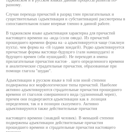
разному.
Случаи перехода причастий в разряд тлен прилагательных и
существительных (адъективация и субстантивация) рассмотрены в
сопоставительном плане впервые тленно в данной работе.
В таджикском языке адъективация характерна для причастий
настоящего времени на -анда (соли оянда). Из причастий
прошедшего времени форма на -а адъективируется чаще (таклиуи
пухта), чем форма на -гй (одами хондагй). Редко адъективируется
причастные формы яастсяще-будущэго (гали намшцудаги) и
будущего времен (оби нушиданй). Не переходят.в имена
прилагательные причастия настоя- . щего определенного времени
и аналитические страдательные причастия, образованные при
помощи глагола "шудан".
Адъективации в русском языке в той или иной степени
подвержены все морфологические типы причастий. Наиболее
активно адъективируются страдательные причастия прошедшего
времени от глаголов совершенного вида (удлиненный.череп),
причем они подвергаются адъективации как в .позиция
определения, так и в позиции сказуемого. Активно
адъективируются также действительные причастия
настоящего времени (знавдий человек). В меньшей степени
подвержены адъективации действительные причастия
прошедшего времени и страдательные причастия настоящего
времени.