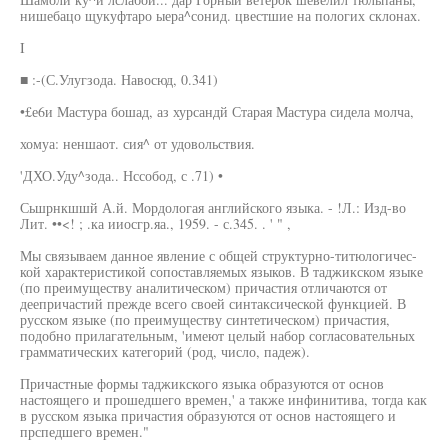
нишебацо щукуфтаро ыера^сонид. цвестшие на пологих склонах.
I
■ :-(С.Улугзода. Навосюд, 0.341)
•£е6и Мастура бошад, аз хурсандй Старая Мастура сидела молча,
хомуа: неншаот. сия^ от удовольствия.
'ДХО.Уду^зода.. Нссобод, с .71) •
Сьшрнкшшй А.й. Мордологая английского языка. - !Л.: Изд-во
Лит. ••<! ; .ка ииосгр.яа., 1959. - с.345. . ' " ,
Мы связываем данное явление с общей структурно-титюлогичес-
кой характеристикой сопоставляемых языков. В таджикском языке
(по преимуществу аналитическом) причастия отличаются от
деепричастий прежде всего своей синтаксической функцией. В
русском языке (по преимуществу синтетическом) причастия,
подобно прилагательным, 'имеют целый набор согласовательных
грамматических категорий (род, число, падеж).
Причастные формы таджикского языка образуются от основ
настоящего и прошедшего времен,' а также инфинитива, тогда как
в русском языка причастия образуются от основ настоящего и
прспедшего времен."