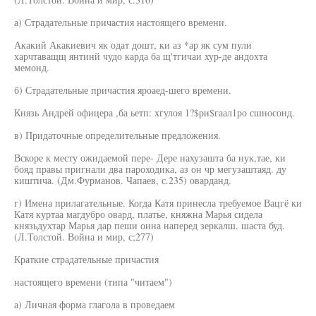
а) Страдательные причастия настоящего времени.
Акакий Акакиевич як одат дошт, ки аз *ар як сум пули
харчтаващщ янтинй чудо карда ба щ'тгичаи хур-де андохта
мемонд.
б) Страдательные причастия яроаед-шего времени.
Князь Андрей офицера ,ба ьетп: хгулоя 1?$ри$гаал1ро сшносонд.
в) Придаточные определительные предложения.
Вскоре к месту ожидаемой пере- Дере нахузашта ба нук,тае, ки
бояд правы пригнали два пароходика, аз он чр мегузаштаяд. ду
киштича. (Дм.Фурманов. Чапаев, с.235) оварданд.
г) Имена прилагательные. Когда Катя принесла требуемое Вацгё ки
Катя куртаа магдубро овард, платье, княжна Марья сидела
князьдухтар Марья дар пеши оина наперед зеркалш. шаста буд.
(Л.Толстой. Война и мир, с;277)
Краткие страдательные причастия
настоящего времени (типа "читаем")
а) Личная форма глагола в проведаем