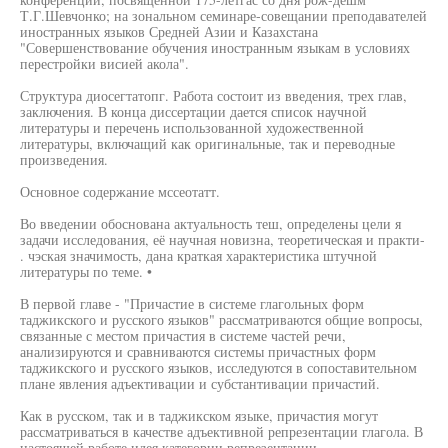
Т.Г.Шевчонко; на зональном семинаре-совещании преподавателей
иностранных языков Средней Азии и Казахстана
"Совершенствование обучения иностранным языкам в условиях
перестройки висией акола".
Структура диосегтатопг. Работа состоит из введения, трех глав,
заключения. В конца диссертации дается список научной
литературы и перечень использованной художественной
литературы, включащий как оригинальные, так и переводные
произведения.
Основное содержание мссеотатт.
Во введении обоснована актуальность теш, определены цели я
задачи исследования, её научная новизна, теоретическая и практи-
. чэская значимость, дана краткая характеристика штучной
литературы по теме. •
В первой главе - "Причастие в системе глагольных форм
таджикского и русского языков" рассматриваются общие вопросы,
связанные с местом причастия в системе частей речи,
анализируются и сравниваются системы причастных форм
таджикского и русского языков, исследуются в сопоставительном
плане явления адъективации и субстантивации причастий.
Как в русском, так и в таджикском языке, причастия могут
рассматриваться в качестве адъективной репрезентации глагола. В
настоящей работе идея категории репрезентации,