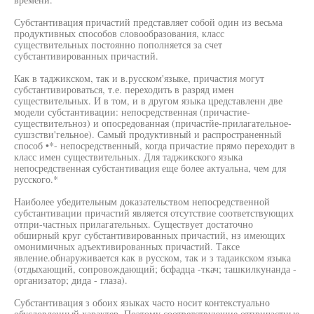
Субстантивация причастий представляет собой один из весьма
продуктивных способов словообразования, класс
существительных постоянно пополняется за счет
субстантивированных причастий.
Как в таджикском, так и в.русском'языке, причастия могут
субстантивироваться, т.е. переходить в разряд имен
существительных. И в том, и в другом языка цредставленн две
модели субстантивации: непосредственная (причастие-
существителъноз) и опосредованная (причастйе-прилагательное-
сушзстви'гельное). Самый продуктивный и распространенный
способ •*- непосредственный, когда причастие прямо переходит в
класс имен существительных. Для таджикского языка
непосредственная субстантивация еще более актуальна, чем для
русского.*
Наиболее убедительным доказательством непосредственной
субстантивации причастий является отсутствие соответствующих
отпри-частных прилагательных. Существует достаточно
обширный круг субстантивированных причастий, нз имеющих
омонимичных адъективированных причастий. Таксе
явление.обнаруживается как в русском, так и з тадаикском языка
(отдыхающий, сопровождающий; бсфадца -ткач; ташкилкунанда -
организатор; дида - глаза).
Субстантивация з обоих языках часто носит контекстуально
обусловленный характер. Поэтому соответствующие отпричастные