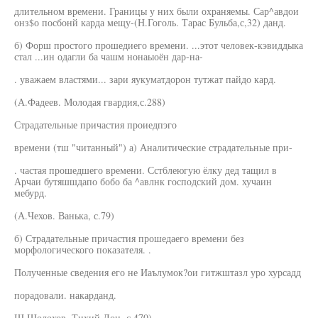
длительном времени. Границы у них были охраняемы. Сар^авдои
онз$о посбонй карда мещу-(Н.Гоголь. Тарас Бульба,с,32) данд.
б) Форш простого прошедиего времени. ...этот человек-кэвиддыка
стал ...ин одагли ба чашм нонаыоён дар-на-
. уважаем властями... зари яукуматдорон тутжат пайдо кард.
(А.Фадеев. Молодая гвардия,с.288)
Страдательные причастия проиедпэго
времени (тш "читанный") а) Аналитические страдательные при-
. частая прошедшего времени. Сстблеюгую ёлку дед тащил в
Арчаи бутяшшдапо бобо ба ^авлнк господский дом. хучаин
мебурд.
(А.Чехов. Ванька, с.79)
б) Страдательные причастия прошедаего времени без
морфологического показателя. .
Полученные сведения его не Иаълумок?ои гитжштазл уро хурсадд
порадовали. накарданд.
Ш.Шолохов. Тихий Дон, с.470) .