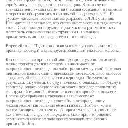
атрибутивную, а предикативную функцию. В этом случае
возникает конструкция стати- . ва (пассива состояния), в значении
которого не обнаруживается глагольной процессуальное™. На
русском материале теория статива разработана Л.Л.Буланинш.
Наш материал показывает, что статка имеет место и в таджикском
языке. Стативные конструкции таджикского и русского языков
могут быть синонимичны конструкциям С • именами
прилагательными, что проявляется и- при переводе.
В третьей главе "Тадаикские эквиваленты русских причастий в
практике перевода" анализируется обширный текстовой материал.
К сопоставлению причастной конструкции в указанном аспекте
можно подойти двоякил образом в зависимости от
направленности перевода: мы либо сравниваем русский оригинал
причастной конструкции с таджикским переводом, либо наооорот
- таджикский оригинал с русским переводил. Полученные
результаты, разумеется, не будут полностью совпадать по объему и
характеру, однако общие закономерности перевода причастных
конструкций в равной степени выявляются при обоих подходах.
Полное дублирование материала в зависимости от
направленности перевода привело бы к неоправданному
механическому разрастанию объема работы. Поэтому, хотя в
нашем распоряжении клеится обширные материалы, связанные
как с тем, так и с другим подходами, было принято решение
ограничиться анализом таджикских эквивалентов русских
причастий. Этот .