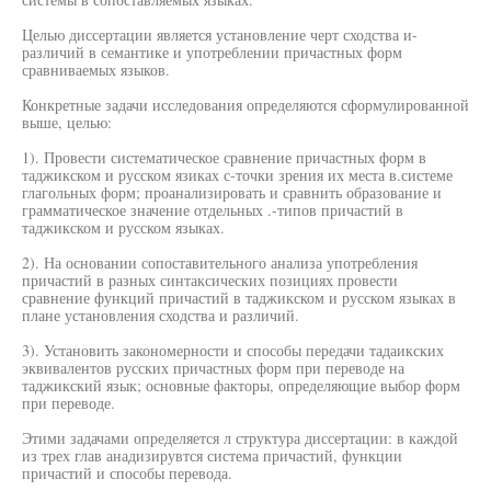
Целью диссертации является установление черт сходства и-
различий в семантике и употреблении причастных форм
сравниваемых языков.
Конкретные задачи исследования определяются сформулированной
выше, целью:
1). Провести систематическое сравнение причастных форм в
таджикском и русском язиках с-точки зрения их места в.системе
глагольных форм; проанализировать и сравнить образование и
грамматическое значение отдельных .-типов причастий в
таджикском и русском языках.
2). На основании сопоставительного анализа употребления
причастий в разных синтаксических позициях провести
сравнение функций причастий в таджикском и русском языках в
плане установления сходства и различий.
3). Установить закономерности и способы передачи тадаикских
эквивалентов русских причастных форм при переводе на
таджикский язык; основные факторы, определяющие выбор форм
при переводе.
Этими задачами определяется л структура диссертации: в каждой
из трех глав анадизирувтся система причастий, функции
причастий и способы перевода.