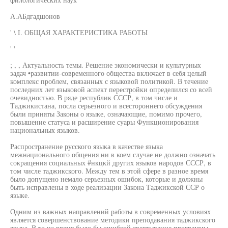
А.АБдгадшонов
' \ I. ОБЩАЯ ХАРАКТЕРИСТИКА РАБОТЫ
' '
; , , Актуальность темы. Решение экономически и культурных
задач •развитии-современного общества включает в себя целый
комплекс проблем, связанных с языковой политикой. В течение
последних лет языковой аспект перестройки определился со всей
очевидностью. В ряде республик СССР, в том числе и
Таджикистана, посла серьезного и всестороннего обсуждения
были приняты Законы о языке, означающие, помимо прочего,
повышение статуса и расширение суары Функционирования
национальных языков.
Распространение русского языка в качестве языка
межнационального общения ни в коем случае не должно означать
сокращения социальных #нкцкй других языков народов СССР, в
том числе таджикского. Между тем в этой сфере в разное время
было допущено немало серьезных ошибок, которые и должны
быть исправлены в ходе реализации Закона Таджикской ССР о
языке.
Одним из важных направлений работы в современных условиях
является совершенствование методики преподавания таджикского
языка. В то на время было бы ошибкой свертывание программы