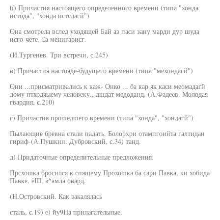
tí) Причастия настоящего определенного времени (типа "хонда
истода", "хонда истсдагй")
Она смотрела вслед уходящей Бай аз паси зану марди дур шуда
исго-чете. £а менигарисг.
(И.Тургенев. Три встречи, с.245)
в) Причастия настояде-будущего времени (типа "мехондагй")
Они ...присматривались к каж- Онко ... ба кар як каси меомадагй
дому птходяыему человеку., дшдат медоданд. (А.Фадеев. Молодая
гвардия, с.210)
г) Причастия прошедшего времени (типа "хонда", "хондагй")
Пылающие бревна стали падать. Болорхри отампгоийта галтидан
гириф-(А.Пушкин. Дубровский, с.34) танд.
д) Придаточные определительные предложения.
Прсхошка бросился к спящему Прохошка ба сари Павка, ки хобида
Павке. ёШ, з^амла овард.
(Н.Островский. Как закалялась
сталь, с.19) е) йу9На прилагательные.