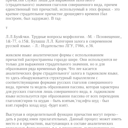
(страдательного) значения глаголов совершенного вида, причем
единственный тип причастий, используемый в этих формах - это
краткое страдательное причастие дрошедяего временя (бал
построен, был задзржан). В тад-
т
Л.Л.Бул&чкн. Трудные вопросы морфологии. -М. - Псоовещение,,
1&-77, о.15&. Булашш Л.Л. Категория залога в современном
русской языке. - Л.: Издательство ЛГУ, Г986, е.38.
жикском языке аналитические формы с использованием
причастий распространены гораздо шире. Они используются не
только для выражения страдательного значения, но и для
образования ряда временных форм. Что лее касается
аналитических форм страдательного' залога в таджикском языке,
то здесь обнаруживается структурный параллелизм с
соответствующими формами русских глаголов совершенного
вида, причем та модель образования пассива, которая характерна
для русских глаголов лишь совершенного вида, в .таджикском
языке используется при образовании пассива от всех переходник
глаголов(гирив-та шудан - быть взятым,'гщ;ифта шуд - был
взят.гирвфта хохад шуд -будет взят).
Выступая в определительной функции причастия могут перехо--
дать в разряд имен прилагательных. Данный процесс может иметь
место и в причастиях, выступающих в составе аналитических
глагольных форм пассива, т.е. в причастиях, выполняющих на