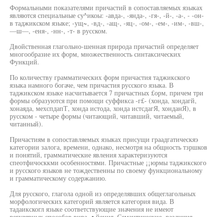
Формальными показателями причастий в сопоставляемых языках
являются специальные су^икоы: -авда-, -янда-, -гя-, -й-, -а-, - -он-
в таджикском языке; -ущ~, -вд-, -ащ-, -яц-, -ом-, -ем-, -им-, -вш-,
—ш—, -еня-, -нн-, -т- в русском.
Двойственная глагольно-шенная природа причастий определяет
многообразие их форм, множественность синтаксических
Функций.
По количеству грамматических форм причастия таджикского
языка намного богаче, чем причастия русского языка. В
таджикском языке насчитывается 7 причастных £орм, причем три
формы образуются при помощи суффикса -г£- (хонда, хондагй,
хонаяда, мехспдапТ, хонда истода, хонда истсдагЯ, хонданЯ), в
русском - четыре формы (читающий, читавший, читаемый,
читанный).
Причастиям в сопоставляемых языках присущи граадгатическяэ
категории залога, времени, однако, несмотря на общность тзршков
и понятий, грамматические явления характеризуются
спеотфичосккми особенностями. Причастные ¡¡юрмы таджикского
и русского языков не тождественны по своему функциональному
и грамматическому содержанию.
Для русского, глагола одной из определявших общеглагольных
морфологических категорий является категория вида. В
тадаикскогл языке соответствующие значения не имеют
регулярных способов вира- • йения. Семантические. различия