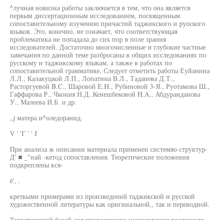
^лучная новизна работы заключается в тем, что она является
первым диссертационным исследованием, посвященным
сопоставительному изучению причастий таджикского и руоского
языков. Это, конечно, не означает, что соответствующая
проблематика не попадала до сих пор в поле зрания
исследователей. Достаточно многочисленные и глубокие частные
замечания по данной теме разбросаны в общих исследованиях по
русскому и таджикскому языкам, а также в работах по
сопоставительной грамматике. Следует отметить работы Еуйанина
Л.Л., Калакуцкой Л.П., Лопатина В.Л., Тадаиева Д.Т.,
Расторгуевой B.C., Шаровой E.H., Рубиновой 3-Я., Руотамова Ш.,
Гаффарова Р., Чкония Н.Д..Кенешбековой H.A., Абдураиданова
У., Малеева И.Б. и др.
„j матера и^оледоранид.
V ' 'Г ' ' J
При анализа ж описании материала применен системяо-структур-
Д' ■ _"най -кетод сопоставления. Теоретические положения
подкреплены кся-
ё', .
креткыми примерами из произведений таджикской и русской
художественной литературы как оригинальной,, так и переводной.
Теоретической базой доя проведенного исследования послужили