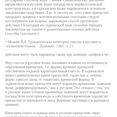
оформляются в русском языке посредством морфологической
категории вида, а в таджикском языке выражаются в основном-
лексическяш средствами. Так, в частности, сочз-таяие причастия
продадого времени с вспомогательными глаголами следует
рассматривать как шормы, зыражакцие способ протекание
действия.1 Благодаря им тадкикскиЯ язык способен передать
иаключитель-но тонкие и разнообразные оттенки действия.
Способы глагольного
* Моаеев Й.Б. Гражатические категории глагола в русском и
таллинском языках. - Душанбе, 1283, -с.21.
действия могут быть выражены также при помощи, префикса ме-.
Вид глагола в русском языке оказывает влияние на возможность
образования причастий, т.е..формы времени причастий
обусловлены видовой характеристикой глагола. В таджикском
языке грамматическое время причастий, также как и личных
форм, зависит лишь от семантики временной'формы, В
таджикском языке причастия могут выражать временные значения
более дифференцированно, чем в русском. Это связано с тем, что
в русском языке оттенки временных значений могут выражаться
посредством категории вида, а собственно временная парадигма
причастий исчерпывается лишь формами настоящего и щютщвто
времени.
Категория залога в таджикском и русском причастиях такке
реализуется по-разному. В обоих языках она связана с такой