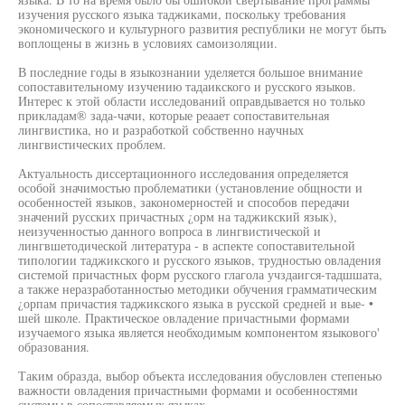
изучения русского языка таджиками, поскольку требования
экономического и культурного развития республики не могут быть
воплощены в жизнь в условиях самоизоляции.
В последние годы в языкознании уделяется большое внимание
сопоставительному изучению тадаикского и русского языков.
Интерес к этой области исследований оправдывается но только
прикладам® зада-чачи, которые реаает сопоставительная
лингвистика, но и разработкой собственно научных
лингвистических проблем.
Актуальность диссертационного исследования определяется
особой значимостью проблематики (установление общности и
особенностей языков, закономерностей и способов передачи
значений русских причастных ¿орм на таджикский язык),
неизученностью данного вопроса в лингвистической и
лингвшетодической литература - в аспекте сопоставительной
типологии таджикского и русского языков, трудностью овладения
системой причастных форм русского глагола учздаигся-тадшшата,
а также неразработанностью методики обучения грамматическим
¿орпам причастия таджикского языка в русской средней и вые- •
шей школе. Практическое овладение причастными формами
изучаемого языка является необходимым компонентом языкового'
образования.
Таким образда, выбор объекта исследования обусловлен степенью
важности овладения причастными формами и особенностями
системы в сопоставляемых языках.