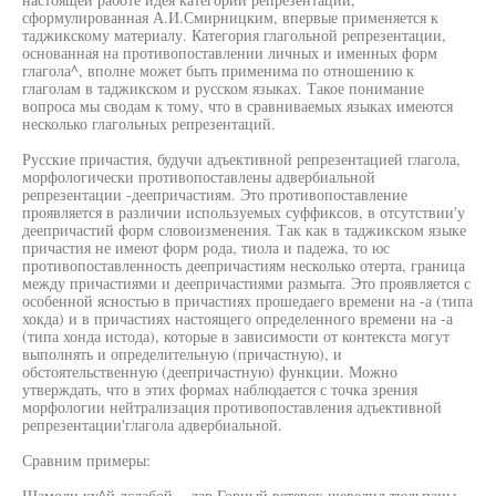
сформулированная А.И.Смирницким, впервые применяется к
таджикскому материалу. Категория глагольной репрезентации,
основанная на противопоставлении личных и именных форм
глагола^, вполне может быть применима по отношению к
глаголам в таджикском и русском языках. Такое понимание
вопроса мы сводам к тому, что в сравниваемых языках имеются
несколько глагольных репрезентаций.
Русские причастия, будучи адъективной репрезентацией глагола,
морфологически противопоставлены адвербиальной
репрезентации -деепричастиям. Это противопоставление
проявляется в различии используемых суффиксов, в отсутствии'у
деепричастий форм словоизменения. Так как в таджикском языке
причастия не имеют форм рода, тиола и падежа, то юс
противопоставленность деепричастиям несколько отерта, граница
между причастиями и деепричастиями размыта. Это проявляется с
особенной ясностью в причастиях прошедаего времени на -а (типа
хокда) и в причастиях настоящего определенного времени на -а
(типа хонда истода), которые в зависимости от контекста могут
выполнять и определительную (причастную), и
обстоятельственную (деепричастную) функции. Можно
утверждать, что в этих формах наблюдается с точка зрения
морфологии нейтрализация противопоставления адъективной
репрезентации'глагола адвербиальной.
Сравним примеры:
Шамоли ку^й лслабой... дар Горный ветерок шевелил тюльпаны,