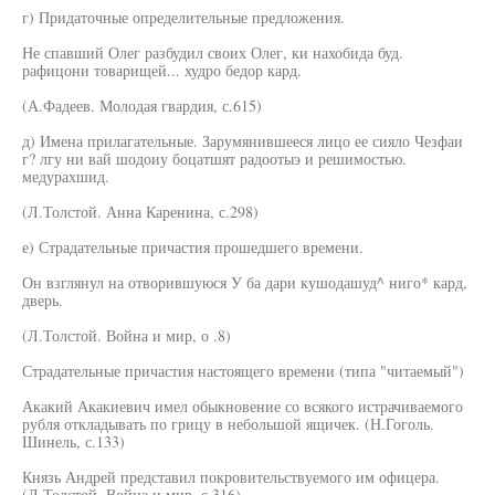
г) Придаточные определительные предложения.
Не спавший Олег разбудил своих Олег, ки нахобида буд.
рафицони товарищей... худро бедор кард.
(А.Фадеев. Молодая гвардия, с.615)
д) Имена прилагательные. Зарумянившееся лицо ее сияло Чезфаи
г? лгу ни вай шодоиу боцатшят радоотыэ и решимостью.
медурахшид.
(Л.Толстой. Анна Каренина, с.298)
е) Страдательные причастия прошедшего времени.
Он взглянул на отворившуюся У ба дари кушодашуд^ ниго* кард,
дверь.
(Л.Толстой. Война и мир, о .8)
Страдательные причастия настоящего времени (типа "читаемый")
Акакий Акакиевич имел обыкновение со всякого истрачиваемого
рубля откладывать по грицу в небольшой ящичек. (Н.Гоголь.
Шинель, с.133)
Князь Андрей представил покровительствуемого им офицера.
(Л.Толстой. Война и мир, с.316)