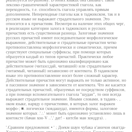
лексико-грашатичеокой характеристикой глагола, как
переходность, т.е. способность глагола управлять прямым
дополнением. Непереходные глаголы как в таджикском, так и в
русском языке не выражают страдательного значения. Это
относится и к причастиям. Несмотря на наличие этих общих черг,
в реализации категории залога в таджикских и русских
причастиях есть существенная разница. Залоговые значения
русских причастий имеют последовательное морфологическое
выражение, действительные и страдательные причастия четко
противопоставлены морфологически и семантически, причем
существуют специальные суффиксы, при помощи которых
образуется каздый из типов причастий. Практически любое
причастие может быть однозначно квалифицировано как
действительное (читазссдай, читавший) или страдательное
(читаемый, читанный) независимо от контекота. В тадаикском
языке это противопоставление носит более сложный характер.
Действительные причастия могут выражать не только активное, но
и пассивное значение в зависимости от контекота. Что же касается
страдательных причастий, образуемых не посредством суффиксов,
а при помощи вспомогательного глагола "шудан", то они всегда
выражают страдательное значение. Иными словами, в тадаик-. ,
оком языке, наряду о причастиями, в которых залог выражен
морфо-; ■. логически (ховдашуда), имеются формы, залоговое
значение которых .'.:.' монет быть однозначно установлено лишь в
контоксте (бачаи хон-V ..',' дат! - китсби ман хонддга). .
'.Сравним предложения: • ' ; Доекм шаун чубака ±'аничон оваггда-
Хаиим строгал теперь чтзинесек-• М мехароаад. Ганвдканек чему.