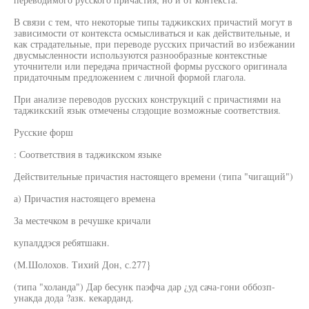
В связи с тем, что некоторые типы таджикских причастий могут в
зависимости от контекста осмысливаться и как действительные, и
как страдательные, при переводе русских причастий во избежании
двусмысленности используются разнообразные контекстные
уточнители или передача причастной формы русского оригинала
придаточным предложением с личной формой глагола.
При анализе переводов русских конструкций с причастиями на
таджикский язык отмечены слэдощие возможные соответствия.
Русские форш
: Соответствия в таджикском языке
Действительные причастия настоящего времени (типа "чигащий")
а) Причастия настоящего времена
За местечком в речушке кричали
купалддэся ребятшакн.
(М.Шолохов. Тихий Дон, с.277}
(типа "холанда") Дар бесунк паэфча дар ¿уд сача-гони оббозп-
унакда дода ?азк. кекарданд.