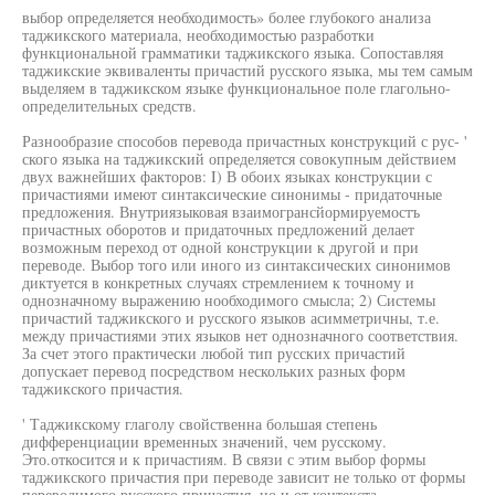
выбор определяется необходимость» более глубокого анализа
таджикского материала, необходимостью разработки
функциональной грамматики таджикского языка. Сопоставляя
таджикские эквиваленты причастий русского языка, мы тем самым
выделяем в таджикском языке функциональное поле глагольно-
определительных средств.
Разнообразие способов перевода причастных конструкций с рус- '
ского языка на таджикский определяется совокупным действием
двух важнейших факторов: I) В обоих языках конструкции с
причастиями имеют синтаксические синонимы - придаточные
предложения. Внутриязыковая взаимогрансйормируемостъ
причастных оборотов и придаточных предложений делает
возможным переход от одной конструкции к другой и при
переводе. Выбор того или иного из синтаксических синонимов
диктуется в конкретных случаях стремлением к точному и
однозначному выражению нообходимого смысла; 2) Системы
причастий таджикского и русского языков асимметричны, т.е.
между причастиями этих языков нет однозначного соответствия.
За счет этого практически любой тип русских причастий
допускает перевод посредством нескольких разных форм
таджикского причастия.
' Таджикскому глаголу свойственна большая степень
дифференциации временных значений, чем русскому.
Это.откосится и к причастиям. В связи с этим выбор формы
таджикского причастия при переводе зависит не только от формы
переводимого русского причастия, но и от контекста.