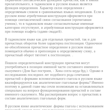
прилагательного, в таджикском и русском языках является
функция определения. Характер свлзи определения с
определяемым словом в сравниваемых языках неодинаков. Если в
русском язнке атрибутивная конструкция оформляется при
помощи синтаксической связи согласования (прочитавши
ученик), то в таджикском языке согласовательные именные
категории отсутствуют, и атрибутивная конструкция оформляется
при помощи изафета (одами смадагй).
В таджикском языке как для отдельных причастий, так и для
причастных оборотов более характерна постпозиция. Одиночное
не-обособленнов причастное определение в русском языке
помещается обычно в препозиции к определяемому слову, а
причастный оборот тяготеет к постпозиции. .
Пошило определительной конструкции причастия могут
употребляться в позиции именной части составного именного
сказуемого (Дом был построен, - Хона сохта шуда буд.). Однако в
исследованиях последних лег подобного рода сочетания
причастий о формами вспомогательного глагола в русском языке
квалифицируются как аналитические глагольные формы? Именно
поэтому в данной главе мы сочли возможным на останавливаться
специально на вопросе функционирования причастий в составе
именного сказуемого. Мы рассматриваем вопрос о причастиях в
составе аналитических глагольных форм.
В русском язнке аналитические .формы глагола с использованием
причастий служат лишь для выражения залогового