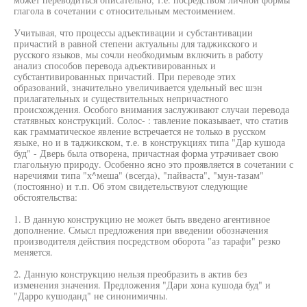
глагола в сочетании с относительным местоимением.
Учитывая, что процессы адъективации и субстантивации
причастий в равной степени актуальны для таджикского и
русского языков, мы сочли необходимым включить в работу
анализ способов перевода адъективированных и
субстантивированных причастий. При переводе этих
образований, значительно увеличивается удельный вес шэн
прилагательных и существительных непричастного
происхождения. Особого внимания заслуживают случаи перевода
статявных конструкций. Солос- : тавление показывает, что статив
как грамматическое явление встречается не только в русском
языке, но и в таджикском, т.е. в конструкциях типа "Дар кушода
буд" - Дверь была отворена, причастная форма утрачивает свою
глагольную природу. Особенно ясно это проявляется в сочетании с
наречиями типа "х^меша" (всегда), "пайваста", "мун-тазам"
(постоянно) и т.п. Об этом свидетельствуют следующие
обстоятельства:
1. В данную конструкцию не может быть введено агентивное
дополнение. Смысл предложения при введении обозначения
производителя действия посредством оборота "аз тарафи" резко
меняется.
2. Данную конструкцию нельзя преобразить в актив без
изменения значения. Предложения "Дари хона кушода буд" и
"Дарро кушоданд" не синонимичны.