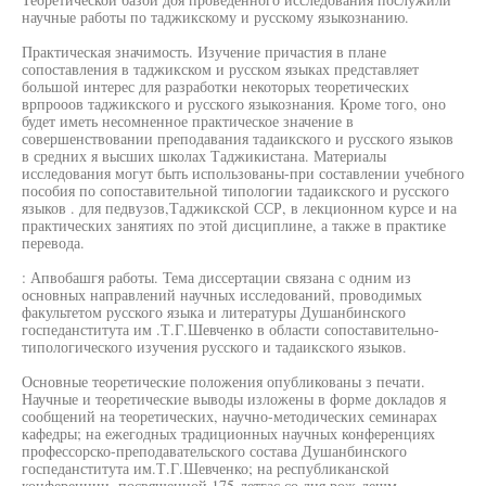
научные работы по таджикскому и русскому языкознанию.
Практическая значимость. Изучение причастия в плане
сопоставления в таджикском и русском языках представляет
большой интерес для разработки некоторых теоретических
врпрооов таджикского и русского языкознания. Кроме того, оно
будет иметь несомненное практическое значение в
совершенствовании преподавания тадаикского и русского языков
в средних я высших школах Таджикистана. Материалы
исследования могут быть использованы-при составлении учебного
пособия по сопоставительной типологии тадаикского и русского
языков . для педвузов,Таджикской ССР, в лекционном курсе и на
практических занятиях по этой дисциплине, а также в практике
перевода.
: Апвобашгя работы. Тема диссертации связана с одним из
основных направлений научных исследований, проводимых
факультетом русского языка и литературы Душанбинского
госпеданститута им .Т.Г.Шевченко в области сопоставительно-
типологического изучения русского и тадаикского языков.
Основные теоретические положения опубликованы з печати.
Научные и теоретические выводы изложены в форме докладов я
сообщений на теоретических, научно-методических семинарах
кафедры; на ежегодных традиционных научных конференциях
профессорско-преподавательского состава Душанбинского
госпеданститута им.Т.Г.Шевченко; на республиканской
конференции, посвященной 175-летгас со дня рож-дешм