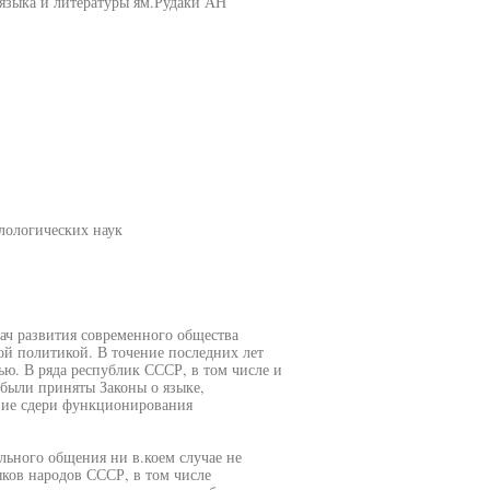
языка и литературы ям.Рудаки АН
лологических наук
ач развития современного общества
ой политикой. В точение последних лет
ью. В ряда республик СССР, в том числе и
 были приняты Законы о языке,
ние сдери функционирования
льного общения ни в.коем случае не
ков народов СССР, в том числе