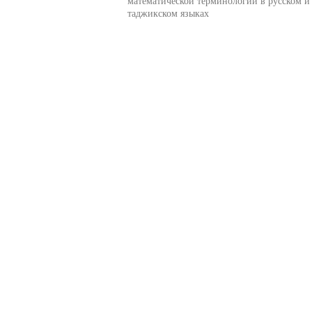
математической терминологии в русском и
таджикском языках