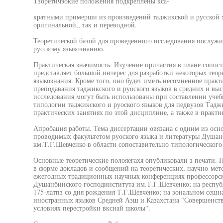
Тзоретичэокие положения подкреплены кса-
кратными примерши из произведений таджикской и русской 
оригинальной,, так и переводной.
Теоретической базой для проведенного исследования послуж
русскому языкознанию.
Практическая значимость. Изучение причастия в плане сопост
представляет большой интерес для разработки некоторых теор
языкознания. Кроме того, оно будет иметь несомненное практ
преподавания таджикского и руоского языков в средних и в
исследования могут быть использованы при составлении учеб
типологии таджикского и руоского языков для педвузов Тадж
практических занятиях по этой дисциплине, а также в практи
Апробация работы. Тема диссертации овязана с одним из ос
проводимых факультетом руоского языка и литературы Душан
км.Т.Г.Шевченко в области сопоставительно-типологического 
Основные теоретические полояегахя опубликовали з печати. 
в форме докладов и сообщений на теоретических, научно-мет
ежегодных традиционных научных конференциях профессорско
Душанбинского господинститута им.Т.Г.Шевченко; на респу
175-латпз со дня рождения Т.Г.Щевченко; на зональном сешн
иностранных языков Средней Азш и Казахстана "Совершенст
условиях перестройки вксиай школы".