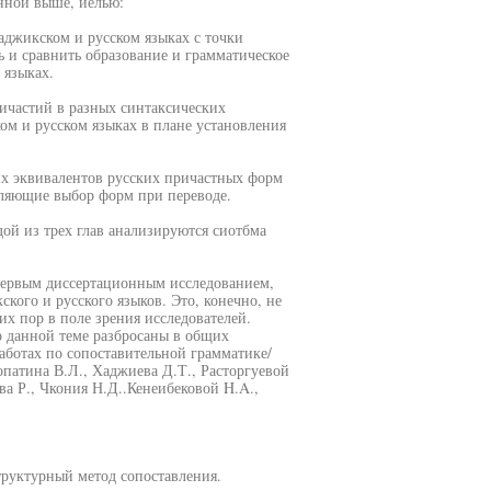
нной выше, иелью:
аджикском и русском языках с точки
ь и сравнить образование и грамматическое
 языках.
ричастий в разных синтаксических
м и русском языках в плане установления
их эквивалентов русских причастных форм
еляющие выбор форм при переводе.
дой из трех глав анализируются сиотбма
 первым диссертационным исследованием,
ого и русского языков. Это, конечно, не
их пор в поле зрения исследователей.
о данной теме разбросаны в общих
работах по сопоставительной грамматике/
опатина В.Л., Хаджиева Д.Т., Расторгуевой
а Р., Чкония Н.Д..Кенеибековой H.A.,
труктурный метод сопоставления.