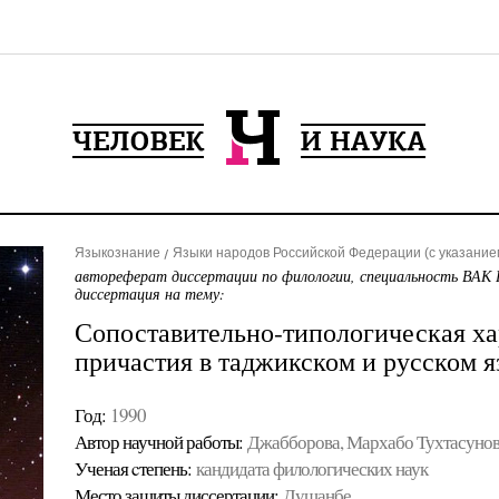
Языкознание
Языки народов Российской Федерации (с указанием
автореферат диссертации по филологии, специальность ВАК 
диссертация на тему:
Сопоставительно-типологическая ха
причастия в таджикском и русском 
Год:
1990
Автор научной работы:
Джабборова, Мархабо Тухтасуно
Ученая cтепень:
кандидата филологических наук
Место защиты диссертации:
Душанбе