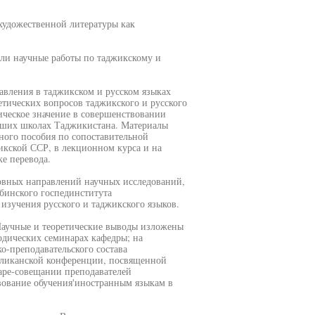
художественной литературы как
или научные работы по таджикскому и
авления в таджикском и русском языках
етических вопросов таджикского и русского
ическое значение в совершенствовании
ысших школах Таджикистана. Материалы
ного пособия по сопоставительной
икской ССР, в лекционном курса и на
ке перевода.
новных направлений научных исследований,
бинского госпединститута
изучения русского и таджикского языков.
Научные и теоретические выводы изложены
одических семинарах кафедры; на
-преподавательского состава
бликанской конференции, посвященной
аре-совещании преподавателей
вование обучения'иностранным языкам в