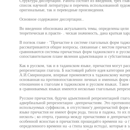
Структура диссертации. Работа состоит из введения, трех глав
список научной литературы и перечень использованной худож
оригинальные, так и переводные произведения.
Основное содержание диссертации..
Во введении обоснована актуалыюоть темы, определены цели и
теоретическая и.практи- . ческая значимость, дана краткая ха
В погвок главе - "Причастие в системе глагольных форм таджи
рассматриваются общие вопросы, связанные с местом причасти
сравниваются системы причастных форм таджикского и русско
сопоставительном плане явления адъективации и субстантива
Как в русском, так и в тадаикском языке, причастия могут рас
репрезентации глагола. Б настоящей работе идея категории р
А.И.Смирницким, впервые применяется к таджикскому матери
основанная на противопоставлении личных и именных форм г
отношению к глаголам в таджикском и русском языках. Такое
в сравниваемых языках имеются несколько глагольных репрез
Русские причастия, будучи адъективной репрезентацией глаг
адвербиальной репрезентации -деепричастиям. Это противопо
используемых суффиксов, в отсутствии'у деепричастий форм 
языке причастия не имеют форм рода, тиола и падежа, то их 
несколъ-; ко отерта, граница между причастиями и деепричаст
особенной ясностью в причастиях прошедаёго времени на -а (
определенного времени на -а (типа хонда истода), которые в 