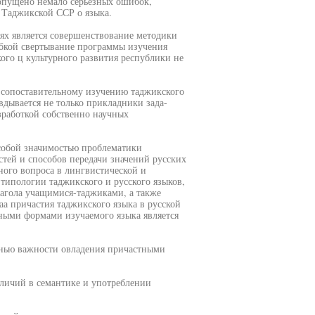
допущено немало серьезных ошибок,
 Таджикской ССР о языка.
х является совершенствование методики
ибкой свертывание программы изучения
ого ц культурного развития республики не
я сопоставительному изучению таджикского
вдывается не только прикладники зада-
азработкой собственно научных
особой значимостью проблематики
стей и способов передачи значений русских
ного вопроса в лингвистической и
 типологии таджикского и русского языков,
лагола учащимися-таджиками, а также
а причастия таджикского языка в русской
тными формами изучаемого языка является
пенью важности овладения причастными
зличий в семантике и употреблении