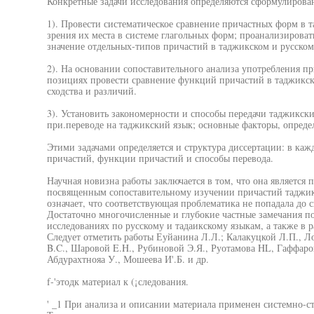
Конкретные задачи исследования определяются сформулирова
1). Провести систематическое сравнение причастных форм в т
зрения их места в системе глагольных форм; проанализироват
значение отдельных-типов причастий в таджикском и русском
2). На основании сопоставительного анализа употребления п
позициях провести сравнение функций причастий в таджикско
сходства и различий.
3). Установить закономерности и способы передачи таджикск
при.переводе на таджикский язык; основные факторы, опред
Этими задачами определяется и структура диссертации: в каж
причастий, функции причастий и способы перевода.
Научная новизна работы заключается в том, что она является
посвященным сопоставительному изучении причастий таджикск
означает, что соответствующая проблематика не попадала до с
Достаточно многочисленные и глубокие частные замечания п
исследованиях по русскому и тадаикскому языкам, а также в 
Следует отметить работы Еуйанина Л.Л.; Калакуцкой Л.П., Л
B.C., Шаровой E.H., Рубиновой Э.Я., Руотамова HL, Гаффаров
Абдурахтнояа У., Мошеева И'.Б. и др.
f-'этодк материал к (¡следования.
' _1 При анализа и описании материала применен системно-с