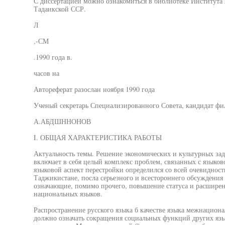
С диссертацией можно ознакомиться в библиотеке Института 
Тадаикской ССР.
Л
,-СМ
.1990 года в.
часов на
Автореферат разослан ноября 1990 года
Ученый секретарь Специализированного Совета, кандидат фи
А.АБДШННОНОВ
I. ОБЩАЯ ХАРАКТЕРИСТИКА РАБОТЫ
Актуальность темы. Решение экономических и культурных зад
включает в себя целый комплекс проблем, связанных с языков
языковой аспект перестройки определился со всей очевидност
Таджикистане, посла серьезного и всестороннего обсуждения
означающие, помимо прочего, повышение статуса и расшире
национальных языков.
Распространение русского языка б качестве языка межнациона
должно означать сокращения социальных функций других язы