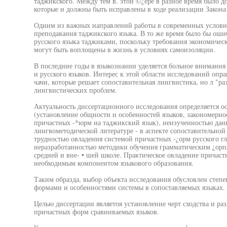
таджикского. Между тем в. этой ©¿ере в разное время было 
которые и должны быть исправлены в ходе реализации Закона
Одним из важных направлений работы в современных условия
преподавания таджикского языка. В то же время было бы ош
русского языка таджиками, поскольку требования экономическ
могут быть воплощены в жизнь в условиях самоизоляции.
В последние годы в языкознании уделяется больное внимани
и русского языков. Интерес к этой области исследований опра
чачи, которые решает сопоставительная лингвистика, но л "р
лингвистических проблем.
Актуальность диссертационного исследования определяется 
(установление общности и особенностей языков, закономерно
причастных -*юрм на таджикский язык), неизученностью дан
лингвометодической литературе - в аспекте сопоставительной
трудностью овладения системой причастных -¿орм русского г
неразработанностью методики обучения грамматическим ¿орпа
средней и вне- • шей школе. Практическое овладение причас
необходимым компонентом языкового образования.
Таким образда, выбор объекта исследования обусловлен сте
формами и особенностями системы в сопоставляемых языках.
Целью диссертации являетоя установление черт сходства и ра
причастных форм сравниваемых языков.