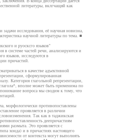
, заключения. В конца диссертации дается
ественной литературы, вклгчащяй как
 задачи исследования, её научная новизна,
рактеристика научной литературы по тема. ■
кского и руосксго языков"
я в системе частей речи, анализируются и
го языков, исследуются в
ции причастий.
сматриваться в качестве адъективной
епрезентации, сформулированная
алу. Категория глагольной репрезентации,
лагола^, вполне может быть применима по
 понимание вопроса мы сводим к тому, что
ентаций.
ола, морфологически противопоставлены
ставление проявляется в различии
словоизменения. Так как в таджикская
противопоставленность деепричастиям
иями размыта. Это проявляется с
типа хонда) и в причастиях настоящего
зависимости от контекста могут выполнять