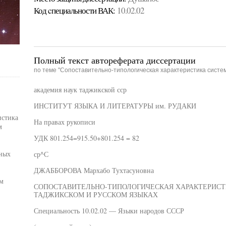
Код cпециальности ВАК:
10.02.02
Полный текст автореферата диссертации
по теме "Сопоставительно-типологическая характеристика систем
академия наук таджикской сср
ИНСТИТУТ ЯЗЫКА И ЛИТЕРАТУРЫ им. РУДАКИ
истика
На правах рукописи
м
УДК 801.254=915.50+801.254 = 82
чных
ср^С
ДЖАББОРОВА Мархабо Тухтасуновна
м
СОПОСТАВИТЕЛЬНО-ТИПОЛОГИЧЕСКАЯ ХАРАКТЕРИСТ
ТАДЖИКСКОМ И РУССКОМ ЯЗЫКАХ
Специальность 10.02.02 — Языки народов СССР