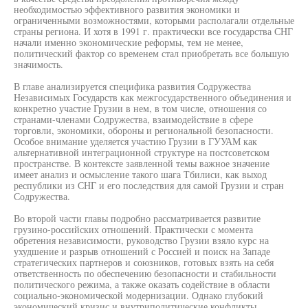
необходимостью эффективного развития экономики и
ограниченными возможностями, которыми располагали отдельные
страны региона. И хотя в 1991 г. практически все государства СНГ
начали именно экономические реформы, тем не менее,
политический фактор со временем стал приобретать все большую
значимость.
В главе анализируется специфика развития Содружества
Независимых Государств как межгосударственного объединения и
конкретно участие Грузии в нем, в том числе, отношения со
странами-членами Содружества, взаимодействие в сфере
торговли, экономики, обороны и региональной безопасности.
Особое внимание уделяется участию Грузии в ГУУАМ как
альтернативной интеграционной структуре на постсоветском
пространстве. В контексте заявленной темы важное значение
имеет анализ и осмысление такого шага Тбилиси, как выход
республики из СНГ и его последствия для самой Грузии и стран
Содружества.
Во второй части главы подробно рассматривается развитие
грузино-российских отношений. Практически с момента
обретения независимости, руководство Грузии взяло курс на
ухудшение и разрыв отношений с Россией и поиск на Западе
стратегических партнеров и союзников, готовых взять на себя
ответственность по обеспечению безопасности и стабильности
политического режима, а также оказать содействие в области
социально-экономической модернизации. Однако глубокий
экономический кризис и внутриполитические конфликты