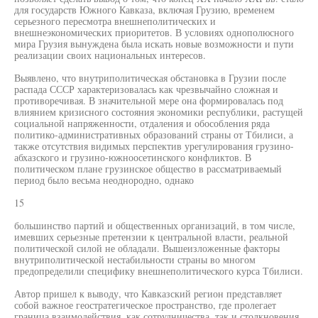
для государств Южного Кавказа, включая Грузию, временем
серьезного пересмотра внешнеполитических и
внешнеэкономических приоритетов. В условиях однополюсного
мира Грузия вынуждена была искать новые возможности и пути
реализации своих национальных интересов.
Выявлено, что внутриполитическая обстановка в Грузии после
распада СССР характеризовалась как чрезвычайно сложная и
противоречивая. В значительной мере она формировалась под
влиянием кризисного состояния экономики республики, растущей
социальной напряженности, отдаления и обособления ряда
политико-административных образований страны от Тбилиси, а
также отсутствия видимых перспектив урегулирования грузино-
абхазского и грузино-южноосетинского конфликтов. В
политическом плане грузинское общество в рассматриваемый
период было весьма неоднородно, однако
15
большинство партий и общественных организаций, в том числе,
имевших серьезные претензии к центральной власти, реальной
политической силой не обладали. Вышеизложенные факторы
внутриполитической нестабильности страны во многом
предопределили специфику внешнеполитического курса Тбилиси.
Автор пришел к выводу, что Кавказский регион представляет
собой важное геостратегическое пространство, где пролегает
граница взаимодействия, как сотрудничества, так и столкновения,