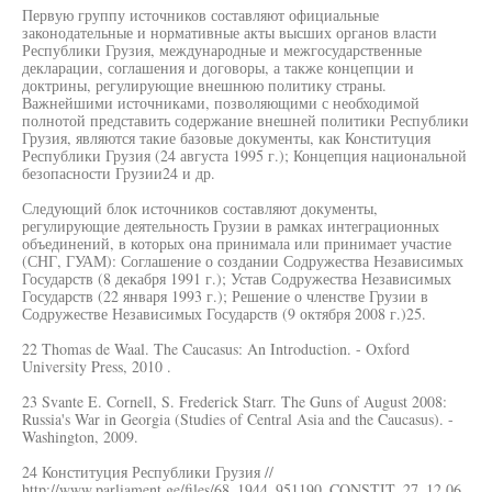
Первую группу источников составляют официальные
законодательные и нормативные акты высших органов власти
Республики Грузия, международные и межгосударственные
декларации, соглашения и договоры, а также концепции и
доктрины, регулирующие внешнюю политику страны.
Важнейшими источниками, позволяющими с необходимой
полнотой представить содержание внешней политики Республики
Грузия, являются такие базовые документы, как Конституция
Республики Грузия (24 августа 1995 г.); Концепция национальной
безопасности Грузии24 и др.
Следующий блок источников составляют документы,
регулирующие деятельность Грузии в рамках интеграционных
объединений, в которых она принимала или принимает участие
(СНГ, ГУАМ): Соглашение о создании Содружества Независимых
Государств (8 декабря 1991 г.); Устав Содружества Независимых
Государств (22 января 1993 г.); Решение о членстве Грузии в
Содружестве Независимых Государств (9 октября 2008 г.)25.
22 Thomas de Waal. The Caucasus: An Introduction. - Oxford
University Press, 2010 .
23 Svante E. Cornell, S. Frederick Starr. The Guns of August 2008:
Russia's War in Georgia (Studies of Central Asia and the Caucasus). -
Washington, 2009.
24 Конституция Республики Грузия //
http://www.parliament.ge/files/68_1944_951190_CONSTIT_27_12.06.