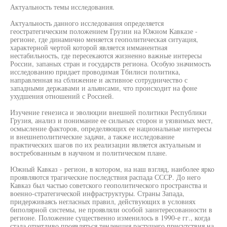
Актуальность темы исследования.
Актуальность данного исследования определяется
геостратегическим положением Грузии на Южном Кавказе -
регионе, где динамично меняется геополитическая ситуация,
характерной чертой которой является имманентная
нестабильность, где пересекаются жизненно важные интересы
России, запаных стран и государств региона. Особую значимость
исследованию придает проводимая Тбилиси политика,
направленная на сближение и активное сотрудничество с
западными державами и альянсами, что происходит на фоне
ухудшения отношений с Россией.
Изучение генезиса и эволюции внешней политики Республики
Грузия, анализ и понимание ее сильных сторон и уязвимых мест,
осмысление факторов, определяющих ее национальные интересы
и внешнеполитические задачи, а также исследование
практических шагов по их реализации является актуальным и
востребованным в научном и политическом плане.
Южный Кавказ - регион, в котором, на наш взгляд, наиболее ярко
проявляются трагические последствия распада СССР. До него
Кавказ был частью советского геополитического пространства и
военно-стратегической инфраструктуры. Страны Запада,
придерживаясь негласных правил, действующих в условиях
биполярной системы, не проявляли особой заинтересованности в
регионе. Положение существенно изменилось в 1990-е гг., когда
стала отчетливо проявляться тенденция растущего присутствия на