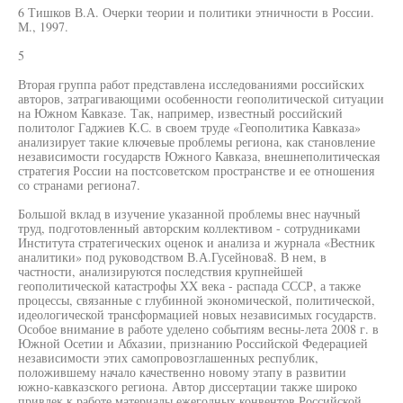
6 Тишков В.А. Очерки теории и политики этничности в России.
М., 1997.
5
Вторая группа работ представлена исследованиями российских
авторов, затрагивающими особенности геополитической ситуации
на Южном Кавказе. Так, например, известный российский
политолог Гаджиев К.С. в своем труде «Геополитика Кавказа»
анализирует такие ключевые проблемы региона, как становление
независимости государств Южного Кавказа, внешнеполитическая
стратегия России на постсоветском пространстве и ее отношения
со странами региона7.
Большой вклад в изучение указанной проблемы внес научный
труд, подготовленный авторским коллективом - сотрудниками
Института стратегических оценок и анализа и журнала «Вестник
аналитики» под руководством В.А.Гусейнова8. В нем, в
частности, анализируются последствия крупнейшей
геополитической катастрофы XX века - распада СССР, а также
процессы, связанные с глубинной экономической, политической,
идеологической трансформацией новых независимых государств.
Особое внимание в работе уделено событиям весны-лета 2008 г. в
Южной Осетии и Абхазии, признанию Российской Федерацией
независимости этих самопровозглашенных республик,
положившему начало качественно новому этапу в развитии
южно-кавказского региона. Автор диссертации также широко
привлек к работе материалы ежегодных конвентов Российской