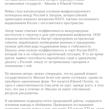
независимых государств - Абхазии и Южной Осетии.
Война стала катализатором усиления конфронтационного
потенциала между Россией и Западом, антироссийской
ориентации военного механизма НАТО, тактики постепенного
выдавливания России с постсоветского пространства.
Автор также отмечает неэффективность международных
институтов и структур в деле урегулирования конфликтов. ООН
показала неспособность быстро отреагировать на кризисные
события, вырабатывать необходимые решения и предпринять
нужные действия ради поддержания мира и стабильности.
Показал свою полную неэффективность и совет Россия-НАТО,
который так и не собрался в критической ситуации. В то же время
кризис выявил способность европейских стран к адекватному
диалогу с Россией, отказу от экстремальных сценариев в
отношениях с ней.
По мнению автора, можно утверждать, что на данный момент
государственность Абхазии более или менее состоялась, однако не
приобрела законченных форм. Что касается Южной Осетии, то,
здесь о самостоятельности пока речи не идет, прежде всего, в силу
того, что она в отличие от Абхазии не имеет собственных
ресурсов для развития.
В заключении подведены итоги проделанной работы, содержатся
основные выводы и обобщения. Проведенное исследование
позволяет сделать вывод о том, что конец XX-начало XXI вв. стало