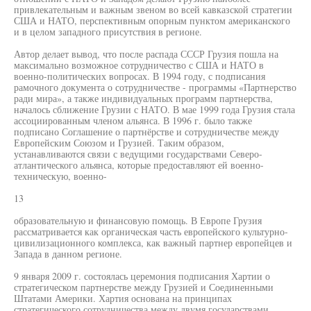
привлекательным и важным звеном во всей кавказской стратегии
США и НАТО, перспективным опорным пунктом американского
и в целом западного присутствия в регионе.
Автор делает вывод, что после распада СССР Грузия пошла на
максимально возможное сотрудничество с США и НАТО в
военно-политических вопросах. В 1994 году, с подписания
рамочного документа о сотрудничестве - программы «Партнерство
ради мира», а также индивидуальных программ партнерства,
началось сближение Грузии с НАТО. В мае 1999 года Грузия стала
ассоциированным членом альянса. В 1996 г. было также
подписано Соглашение о партнёрстве и сотрудничестве между
Европейским Союзом и Грузией. Таким образом,
устанавливаются связи с ведущими государствами Северо-
атлантического альянса, которые предоставляют ей военно-
техническую, военно-
13
образовательную и финансовую помощь. В Европе Грузия
рассматривается как органическая часть европейского культурно-
цивилизационного комплекса, как важный партнер европейцев и
Запада в данном регионе.
9 января 2009 г. состоялась церемония подписания Хартии о
стратегическом партнерстве между Грузией и Соединенными
Штатами Америки. Хартия основана на принципах
стратегического сотрудничества между двумя государствами,