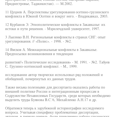
Приднестровье, Таджикистан). — М.2002.
11 Цуциев А. Перспективы урегулирования осетино-грузинского
конфликта в Южной Осетии и вокруг него. - Владикавказ, 2003.
12 Курбанов Э. Этнополитические конфликты в Закавказье: их
истоки и пути решения. - Мэрилечдский ушверситет, 1997.
3 Лысенко В.Н. Региональные конфликты в странах СНГ: опыт
урегулирования. // «Полис». - 1998. - №2.
14 Ямсков А. Межнациональные конфликты в Закавказье.
Предпосылки возникновения и тенденции
развития//« Политические исследования» - М. 1991. - №2. Табуев
С. Грузино-осетинский конфликт. - М., 1999.
исследовании автор творчески использовал ряд положений и
обобщений, почерпнутых из данных трудов.
Также весьма полезными для диссертанта оказались работы по
внешней политике России и интеграционным процессам в
Содружестве Независимых Государств, среди которых необходимо
выделить труды Буянова B.C.'6, Михайленко А.Н.17 и др.
Обратимся теперь к зарубежной историографии исследуемого
вопроса. Учитывая специфику проблематики диссертации,
автором, в первую очередь, были привлечены работы грузинских