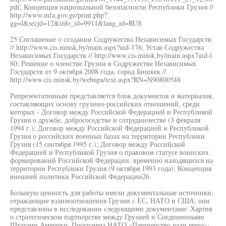
pdf; Концепция национальной безопасности Республики Грузия //
http://www.mfa.gov.ge/print.php?
gg=l&secjd=12&info_id=9911&lang_id=RUS
25 Соглашение о создании Содружества Независимых Государств
// http://www.cis.minsk,by/main.aspx?uid-176; Устав Содружества
Независимых Государств // http://www.cis.minsk.by/main.aspx7uid-l
80; Решение о членстве Грузии в Содружестве Независимых
Государств от 9 октября 2008 года, город Бишкек //
http://www.cis.minsk.by/webnpa/text.aspx?RN=N90800548
Репрезентативным представляется блок документов и материалов,
составляющих основу грузино-российских отношений, среди
которых - Договор между Российской Федерацией и Республикой
Грузия о дружбе, добрососедстве и сотрудничестве (3 февраля
1994 г.); Договор между Российской Федерацией и Республикой
Грузия о российских военных базах на территории Республики
Грузия (15 сентября 1995 г.); Договор между Российской
Федерацией и Республикой Грузия о правовом статусе воинских
формирований Российской Федерации, временно находящихся на
территории Республики Грузия (9 октября 1993 года); Концепция
внешней политики Российской Федерации26.
Большую ценность для работы имели документальные источники,
отражающие взаимоотношения Грузии с ЕС, НАТО и США; они
представлены в исследовании следующими документами: Хартия
о стратегическом партнерстве между Грузией и Соединенными
Штатами Америки; Программа НАТО «Партнерство ради мира»;