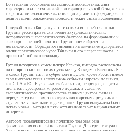
Во введении обоснована актуальность исследования, дана
характеристика источниковой и историографической базы, а также
теоретико-методологических основ диссертации, сформулированы
цели и задачи, определены хронологические рамки исследования.
В первой главе «Концептуальные основы внешней политики
Грузии» рассматривается влияние внутриполитических,
исторических и геополитических факторов на формирование и
эволюцию внешней политики Грузии после обретения
независимости. Обращается внимание на изменение приоритетов
внешнеполитического курса Тбилиси и его направленности - с
пророссийской на прозападную.
Грузия находится в самом центре Кавказа, выгодно расположена
на исторических торговых путях между Западом и Востоком. Как
в самой Грузии, так и в субрегионе в целом, кроме России имеют
свои интересы такие влиятельные субъекты мировой политики,
как США и ЕС. В условиях глобализации, непрекращающихся
.попыток перестройки мирового порядка, в условиях
геополитического противоборства главных центров силы за
передел сфер влияния, за контроль над мировыми ресурсами и
стратегически важными территориями, Грузия вынуждена была
искать новые ..методы и пути отстаивания своих национальных
интересов.
Автором проанализирована политико-правовая база
формирования внешней политики Грузии. Диссертант изучил
базовые внешнеполитические документы, определяющие курс