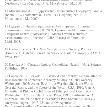
Учебник / Под общ. ред. В. А. Михайлова. - М., 2007.
17 Михайленко А.Н. Содружество Независимых Государств: этапы
эволюции // Геополитика: Учебник / Под общ. ред. В. А.
Михайлова. - М., 2007.
11 Гаддава Л. Информационная война и Грузия. 11 Газета
«Резонанс». Тбилиси, 21.03.2009; Гулашвили М. Концепция
«Мирный Кавказ»; Мучаидзе Г. Место Грузии в системе
взаимоотношений России и США. Взгляд из Тбилиси. -
21.01.2003.
19 Gachechiladze R. The New Georgia: Space, Society, Politics
(Eugenia & Hugh M. Stewart '26 Series on Eastern Europe). - TAMU
Press, 1996.
20 Kapidze A.I. Caucasus Region: Geopolitical Nexus? - Nova Science
Publishers, 2008
21 Coppieters В., Legvold R. Statehood and Security: Georgia after the
Rose Revolution (American Academy Studies in Global Security). -
Washington, 2005; Asmus R. A Little War that Shook the World:
Georgia, Russia, and the Future of the West. - USA, 2010; Gurr R.
Minorities at Risk. A Global View of Ethnopolitical Conflicts. -
Washington: U.S. Institute of Peace Press, 1993; Kaufmann W. A
European Path for Abkhazia: Yesterday's Pipe Dreams? //Caucasus
Analytical Digest. - No7, 25 June 2009; Ауримас Л.
Геополитический код Грузии и контуры его изменения. Центр