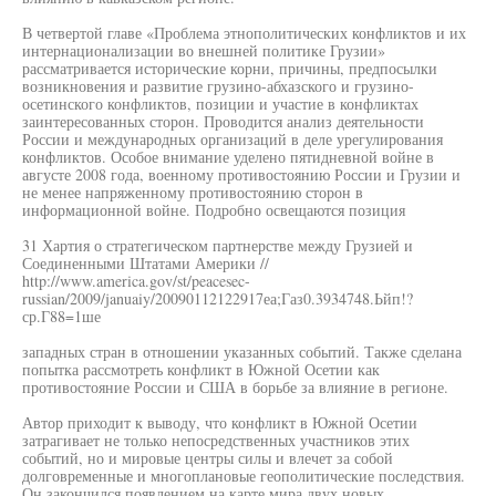
В четвертой главе «Проблема этнополитических конфликтов и их
интернационализации во внешней политике Грузии»
рассматривается исторические корни, причины, предпосылки
возникновения и развитие грузино-абхазского и грузино-
осетинского конфликтов, позиции и участие в конфликтах
заинтересованных сторон. Проводится анализ деятельности
России и международных организаций в деле урегулирования
конфликтов. Особое внимание уделено пятидневной войне в
августе 2008 года, военному противостоянию России и Грузии и
не менее напряженному противостоянию сторон в
информационной войне. Подробно освещаются позиция
31 Хартия о стратегическом партнерстве между Грузией и
Соединенными Штатами Америки //
http://www.america.gov/st/peacesec-
russian/2009/januaiy/20090112122917еа;Газ0.3934748.Ьйп!?
ср.Г88=1ше
западных стран в отношении указанных событий. Также сделана
попытка рассмотреть конфликт в Южной Осетии как
противостояние России и США в борьбе за влияние в регионе.
Автор приходит к выводу, что конфликт в Южной Осетии
затрагивает не только непосредственных участников этих
событий, но и мировые центры силы и влечет за собой
долговременные и многоплановые геополитические последствия.
Он закончился появлением на карте мира двух новых