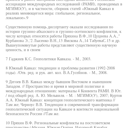
ассоциации международных исследований (РАМИ), проводимых в
МГИМО(У), и в частности, сборник статей «Южный Кавказ в
реалиях меняющегося мира: глобальное, региональное,
локальное».9
Существенную помощь диссертанту оказали исследования по
истории грузино-абхазского и грузино-осетинского конфликтов, к
числу которых относятся работы Пряхина В.Ф.,10 Цуциева A.A.,"
Курбанова Э.,'2 Лысенко В.Н.,13 Ямскова А.,14 ТабуеваС.15 и др.
Вышеупомянутые работы представляют существенную научную
ценность, и в своем
7 Гаджиев К.С. Геополитики Кавказа. - М., 2003.
8 Южный Кавказ: тенденции и проблемы развития (1992-2008
годы). /Отв. ред. и рук. авт. кол. В.А.Гусейнов. - М., 2008.
9 Дегоев В.В. Кавказ между бывшим Востоком и нынешним
Западом. // Пространство и время в мировой полигике и
международных отношениях: материалы 4 Конвента РАМИ. В Ют.
/ под общей ред. А. Ю. Мельвиля. - М. : МГИМО(У), 2007; Куртов
A.A. Южный Кавказ: концепция геополитического маятника //
Там же; Черноус В.В. Тенденции в современной трансформации
геополитической ситуации на Кавказе в контексте национальной
безопасности России //Там же.
10 Пряхин В.Ф. Региональные конфликты на постсоветском
пространстве (Абхазия, Южная Осетия, Нагорный Карабах,