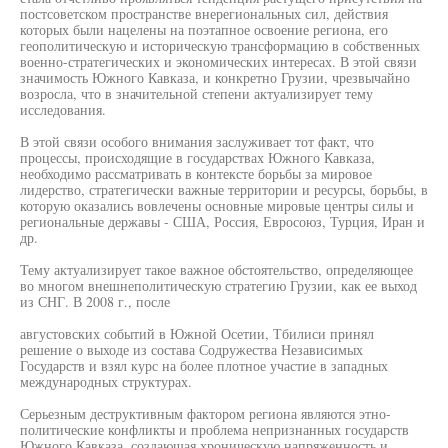
постсоветском пространстве внерегиональных сил, действия
которых были нацелены на поэтапное освоение региона, его
геополитическую и историческую трансформацию в собственных
военно-стратегических и экономических интересах. В этой связи
значимость Южного Кавказа, и конкретно Грузии, чрезвычайно
возросла, что в значительной степени актуализирует тему
исследования.
В этой связи особого внимания заслуживает тот факт, что
процессы, происходящие в государствах Южного Кавказа,
необходимо рассматривать в контексте борьбы за мировое
лидерство, стратегически важные территории и ресурсы, борьбы, в
которую оказались вовлечены основные мировые центры силы и
региональные державы - США, Россия, Евросоюз, Турция, Иран и
др.
Тему актуализирует такое важное обстоятельство, определяющее
во многом внешнеполитическую стратегию Грузии, как ее выход
из СНГ. В 2008 г., после
августовских событий в Южной Осетии, Тбилиси принял
решение о выходе из состава Содружества Независимых
Государств и взял курс на более плотное участие в западных
международных структурах.
Серьезным деструктивным фактором региона являются этно-
политические конфликты и проблема непризнанных государств
Южного Кавказа, создающая хроническую напряженность и