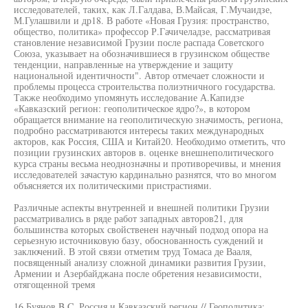
исследователей, таких, как Л.Галдава, В.Майсая, Г.Мучаидзе,
М.Гулашвили и др18. В работе «Новая Грузия: пространство,
общество, политика» профессор Р.Гачичеладзе, рассматривая
становление независимой Грузии после распада Советского
Союза, указывает на обозначившиеся в грузинском обществе
тенденции, направленные на утверждение и защиту
национальной идентичности". Автор отмечает сложности и
проблемы процесса строительства полиэтничного государства.
Также необходимо упомянуть исследование А.Капидзе
«Кавказский регион: геополитическое ядро?», в котором
обращается внимание на геополитическую значимость, региона,
подробно рассматриваются интересы таких международных
акторов, как Россия, США и Китай20. Необходимо отметить, что
позиции грузинских авторов в. оценке внешнеполитического
курса страны весьма неоднозначны и противоречивы, и мнения
исследователей зачастую кардинально разнятся, что во многом
объясняется их политическими пристрастиями.
Различные аспекты внутренней и внешней политики Грузии
рассматривались в ряде работ западных авторов21, для
большинства которых свойственен научный подход опора на
серьезную источниковую базу, обоснованность суждений и
заключений. В этой связи отметим труд Томаса де Вааля,
посвященный анализу сложной динамики развития Грузии,
Армении и Азербайджана после обретения независимости,
отягощенной тремя
16 Буянов B.C. Россия и Кавказский регион // Геополитика: