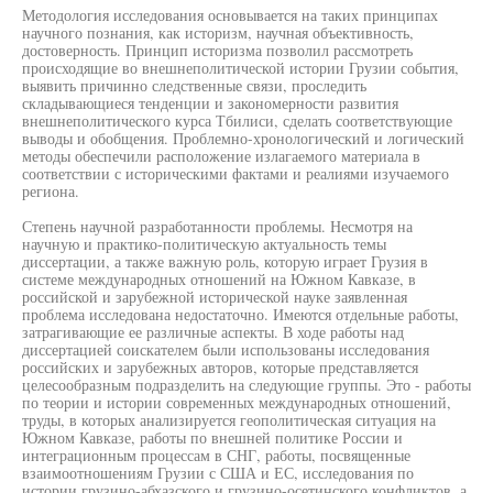
Методология исследования основывается на таких принципах
научного познания, как историзм, научная объективность,
достоверность. Принцип историзма позволил рассмотреть
происходящие во внешнеполитической истории Грузии события,
выявить причинно следственные связи, проследить
складывающиеся тенденции и закономерности развития
внешнеполитического курса Тбилиси, сделать соответствующие
выводы и обобщения. Проблемно-хронологический и логический
методы обеспечили расположение излагаемого материала в
соответствии с историческими фактами и реалиями изучаемого
региона.
Степень научной разработанности проблемы. Несмотря на
научную и практико-политическую актуальность темы
диссертации, а также важную роль, которую играет Грузия в
системе международных отношений на Южном Кавказе, в
российской и зарубежной исторической науке заявленная
проблема исследована недостаточно. Имеются отдельные работы,
затрагивающие ее различные аспекты. В ходе работы над
диссертацией соискателем были использованы исследования
российских и зарубежных авторов, которые представляется
целесообразным подразделить на следующие группы. Это - работы
по теории и истории современных международных отношений,
труды, в которых анализируется геополитическая ситуация на
Южном Кавказе, работы по внешней политике России и
интеграционным процессам в СНГ, работы, посвященные
взаимоотношениям Грузии с США и ЕС, исследования по
истории грузино-абхазского и грузино-осетинского конфликтов, а