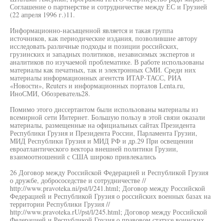
Соглашение о партнерстве и сотрудничестве между ЕС и Грузией
(22 апреля 1996 г.)11.
Информационно-насыщенной является и такая группа
источников, как периодические издания, позволившие автору
исследовать различные подходы и позиции российских,
грузинских и западных политиков, независимых экспертов и
аналитиков по изучаемой проблематике. В работе использованы
материалы как печатных, так и электронных СМИ. Среди них
материалы информационных агентств ИТАР-ТАСС, РИА
«Новости», Reuters и информационных порталов Lenta.ru,
ИноСМИ, Обозреватель28.
Помимо этого диссертантом были использованы материалы из
всемирной сети Интернет. Большую пользу в этой связи оказали
материалы, размещенные на официальных сайтах Президента
Республики Грузия и Президента России, Парламента Грузии,
МИД Республики Грузия и МИД РФ и др.29 При освещении
евроатлантического вектора внешней политики Грузии,
взаимоотношений с США широко привлекались
26 Договор между Российской Федерацией и Республикой Грузия
о дружбе, добрососедстве и сотрудничестве //
http://www.pravoteka.ni/pst/l/241.html; Договор между Российской
Федерацией и Республикой Грузия о российских военных базах на
территории Республики Грузия //
http://www.pravoteka.rU/pst/l/245.html; Договор между Российской
Федерацией и Республикой Грузия о правовом статусе воинских