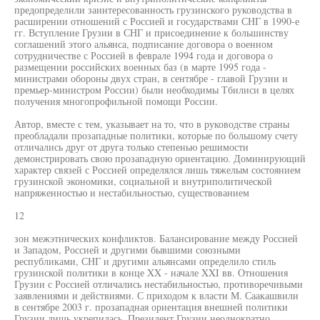
предопределили заинтересованность грузинского руководства в
расширении отношений с Россией и государствами СНГ в 1990-е
гг. Вступление Грузии в СНГ и присоединение к большинству
соглашений этого альянса, подписание договора о военном
сотрудничестве с Россией в феврале 1994 года и договора о
размещении российских военных баз (в марте 1995 года -
министрами обороны двух стран, в сентябре - главой Грузии и
премьер-министром России) были необходимы Тбилиси в целях
получения многопрофильной помощи России.
Автор, вместе с тем, указывает на то, что в руководстве страны
преобладали прозападные политики, которые по большому счету
отличались друг от друга только степенью решимости
демонстрировать свою прозападную ориентацию. Доминирующий
характер связей с Россией определялся лишь тяжелым состоянием
грузинской экономики, социальной и внутриполитической
напряженностью и нестабильностью, существованием
12
зон межэтнических конфликтов. Балансирование между Россией
и Западом, Россией и другими бывшими союзными
республиками, СНГ и другими альянсами определило стиль
грузинской политики в конце XX - начале XXI вв. Отношения
Грузии с Россией отличались нестабильностью, противоречивыми
заявлениями и действиями. С приходом к власти М. Саакашвили
в сентябре 2003 г. прозападная ориентация внешней политики
Грузии лишь укрепилась. Президент Грузии неоднократно