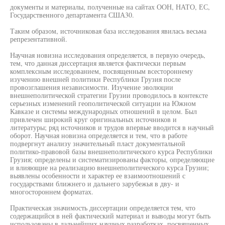
документы и материалы, полученные на сайтах ООН, НАТО, ЕС,
Государственного департамента США30.
Таким образом, источниковая база исследования явилась весьма
репрезентативной.
Научная новизна исследования определяется, в первую очередь,
тем, что данная диссертация является фактически первым
комплексным исследованием, посвященным всестороннему
изучению внешней политики Республики Грузия после
провозглашения независимости. Изучение эволюции
внешнеполитической стратегии Грузии проводилось в контексте
серьезных изменений геополитической ситуации на Южном
Кавказе и системы международных отношений в целом. Был
привлечен широкий круг оригинальных источников и
литературы; ряд источников и трудов впервые вводится в научный
оборот. Научная новизна определяется и тем, что в работе
подвергнут анализу значительный пласт документальной
политико-правовой базы внешнеполитического курса Республики
Грузия; определены и систематизированы факторы, определяющие
и влияющие на реализацию внешнеполитического курса Грузии;
выявлены особенности и характер ее взаимоотношений с
государствами ближнего и дальнего зарубежья в дву- и
многостороннем форматах.
Практическая значимость диссертации определяется тем, что
содержащийся в ней фактический материал и выводы могут быть
использованы в дальнейших научных разработках, посвященных