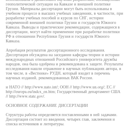
геополитической ситуации на Кавказе и внешней политике
Грузии. Материалы диссертации могут быть использованы в
учебном процессе в высших учебных заведениях, в частности, при
разработке учебных пособий и курсов по СНГ, истории
современной внешней политики Грузии и государств Южного
Кавказа. Выводы и практические рекомендации, содержащиеся в
диссертации, могут найти применение при разработке политики
РФ в отношении Республики Грузия и государств Южного
Кавказа.
Апробация результатов диссертационного исследования.
Диссертация обсуждена на заседании кафедры теории и истории
международных отношений Российского университета дружбы
народов, она была одобрена и рекомендована к защите. Результаты
исследования нашли отражение в научных публикациях автора, в
том числе, в «Вестнике» РУДН, который входит в перечень
научных изданий, рекомендованных ВАК России.
и НАТО // http://www.nato.int/; ООН // http://www.un.org/; ЕС //
http://europa.eu/indcx_en.htm; Государственный департамент США
// http://www.state.gov/.
ОСНОВНОЕ СОДЕРЖАНИЕ ДИССЕРТАЦИИ
Структура работы определяется поставленными в ней задачами.
Диссертация состоит из введения, четырех глав, заключения и
списка источников и литературы.