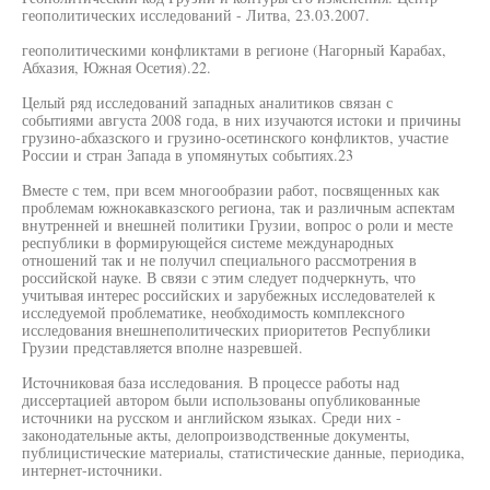
геополитических исследований - Литва, 23.03.2007.
геополитическими конфликтами в регионе (Нагорный Карабах,
Абхазия, Южная Осетия).22.
Целый ряд исследований западных аналитиков связан с
событиями августа 2008 года, в них изучаются истоки и причины
грузино-абхазского и грузино-осетинского конфликтов, участие
России и стран Запада в упомянутых событиях.23
Вместе с тем, при всем многообразии работ, посвященных как
проблемам южнокавказского региона, так и различным аспектам
внутренней и внешней политики Грузии, вопрос о роли и месте
республики в формирующейся системе международных
отношений так и не получил специального рассмотрения в
российской науке. В связи с этим следует подчеркнуть, что
учитывая интерес российских и зарубежных исследователей к
исследуемой проблематике, необходимость комплексного
исследования внешнеполитических приоритетов Республики
Грузии представляется вполне назревшей.
Источниковая база исследования. В процессе работы над
диссертацией автором были использованы опубликованные
источники на русском и английском языках. Среди них -
законодательные акты, делопроизводственные документы,
публицистические материалы, статистические данные, периодика,
интернет-источники.