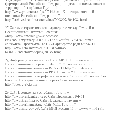
формирований Российской Федерации, временно находящихся на
территории Республики Грузия 11
http://www.pravoteka.ni/pst/l/244.html; Концепция внешней
политики Российской Федерации //
http://archive.kremlin.ru/text/docs/2008/07/204108.shtml
27 Хартия о стратегическом партнерстве между Грузией и
Соединенными Штатами Америки
//http://www.america.gov/st/peacesec-
russian/2009/january/20090112122917eaifas0.3934748.html?
cp.rss=true; Программа НАТО «Партнерство ради мира» 11
http://www.nato.int/cps/en/SID-BD940449-
6C0AE028/natolive/topics_50349.htm;
2g Информационный портал ИноСМИ 11 http://www.inosmi.ru;
Информационный портал Lenta.ш // http://www.lenta.ru/;
Информационное агентство Reuters 11 http://ru.reuters.com;
Информационное агентство РИА Новости // http://www.rian.ru;
Информационное телеграфное агентство России // http://www.itar-
tass.com; Информационный портал Обозреватель //
http://obozrevatel.com
29 Сайт Президента Республики Грузия //
http://www.president.gov.ge/; Сайт Президента РФ 11
http://www.kremlin.ru/; Сайт Парламента Грузии //
http://www.parliament.ge/; Сайг МИД Грузии //
http://www.mfa.gov.ge/; Сайт МИД России 11 http://www.mid ru1.