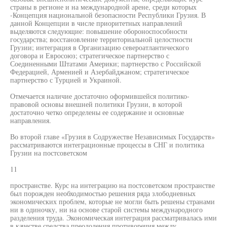
страны в регионе и на международной арене, среди которых
-Концепция национальной безопасности Республики Грузия. В
данной Концепции в числе приоритетных направлений
выделяются следующие: повышение обороноспособности
государства; восстановление территориальной целостности
Грузии; интеграция в Организацию североатлантического
договора и Евросоюз; стратегическое партнерство с
Соединенными Штатами Америки; партнерство с Российской
Федерацией, Арменией и Азербайджаном; стратегическое
партнерство с Турцией и Украиной.
Отмечается наличие достаточно оформившейся политико-
правовой основы внешней политики Грузии, в которой
достаточно четко определены ее содержание и основные
направления.
Во второй главе «Грузия в Содружестве Независимых Государств»
рассматриваются интеграционные процессы в СНГ и политика
Грузии на постсоветском
11
пространстве. Курс на интеграцию на постсоветском пространстве
был порожден необходимостью решения ряда злободневных
экономических проблем, которые не могли быть решены странами
ни в одиночку, ни на основе старой системы международного
разделения труда. Экономическая интеграция рассматривалась ими
в качестве средства преодоления противоречия между