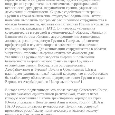
поддержки суверенитета, независимости, территориальной
целостности друг друга, нерушимости границ, укрепления
демократии и стабильности. С целью содействия интеграции
Грузии в евро-атлантические структуры Соединенные Штаты
намерены выполнять программу расширенного сотрудничества в
области безопасности, что повысит потенциал Грузии и усилит ее
позиции как кандидата в НАТО. В интересах укрепления
сотрудничества в торговой и экономической областях Тбилиси и
Вашингтон готовы обновить двусторонние инвестиционные
договоры, расширить доступ Грузии к Генеральной системе
преференций и изучить вопрос о заключении соглашения о
свободной торговле. Для активизации сотрудничества в области
энергетики стороны намерены изучать возможности для
увеличения Грузией производства энергии и повышения
безопасности энергетического транзита через Грузию на
европейские рынки. Посредством сотрудничества с
Азербайджаном и Турцией Грузия и Соединенные Штаты
планируют развивать новый южный коридор, что способствовало
бы стабильному обеспечению природным газом Грузии и стран
Европы из Азербайджана и Центральной Азии31.
В итоге автор подчеркивает, что после распада Советского Союза
Грузия оказалась единственной республикой, транзит через
которую обеспечивал Европе транспортный коридор из стран
Южного Кавказа и Центральной Азии в обход России. США и
НАТО рассматриваются руководством Грузии как основной
противовес российскому политическому и экономическому
влиянию в кавказском регионе.