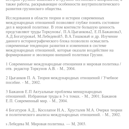
также работы, раскрывающие особенности внутриполитического
развития грузинского общества.
Исследования в области теории и истории современных
международных отношений позволяют глубже понять состояние
дел в мировой политике. В этом контексте большую ценность
представляют труды Торкунова', П.А.Цыганкова2, Е.П.Бажанова3,
А.Д.Богатурова4, М.Лебедевой5, В.А.Тишкова6 и др. Изучение
данного историографического блока позволило осмыслить
современные тенденции развития и изменения в системе
международных отношений, которые оказали воздействие на
формирование и эволюцию внешней политики Грузии.
1 Современные международные отношения и мировая политика /
отв. редактор Торкунов A.B. - М., 2004.
2 Цыганков П. А. Теория международных отношений / Учебное
пособие. - М., 2002.
3 Бажанов Е.П Актуальные проблемы меищународных
отношений. Избранные труды в 3-х томах. - М., 2001; Бажанов
Е.П. Современный мир. - М., 2004.
4 Богатуров А.Д., Косолапое H.A., Хрусталев М.А. Очерки теории
и политического анализа международных отношений. - М., 2002.
s Лебедева М. Мировая политика. — М, 2003.