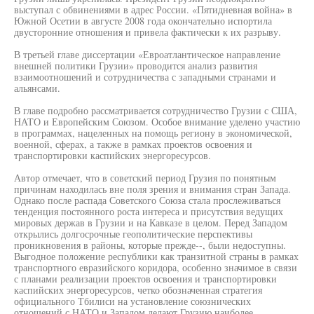
выступал с обвинениями в адрес России. «Пятидневная война» в
Южной Осетии в августе 2008 года окончательно испортила
двусторонние отношения и привела фактически к их разрыву.
В третьей главе диссертации «Евроатлантическое направление
внешней политики Грузии» проводится анализ развития
взаимоотношений и сотрудничества с западными странами и
альянсами.
В главе подробно рассматривается сотрудничество Грузии с США,
НАТО и Европейским Союзом. Особое внимание уделено участию
в программах, нацеленных на помощь региону в экономической,
военной, сферах, а также в рамках проектов освоения и
транспортировки каспийских энергоресурсов.
Автор отмечает, что в советский период Грузия по понятным
причинам находилась вне поля зрения и внимания стран Запада.
Однако после распада Советского Союза стала прослеживаться
тенденция постоянного роста интереса и присутствия ведущих
мировых держав в Грузии и на Кавказе в целом. Перед Западом
открылись долгосрочные геополитические перспективы
проникновения в районы, которые прежде--, были недоступны.
Выгодное положение республики как транзитной страны в рамках
транспортного евразийского коридора, особенно значимое в связи
с планами реализации проектов освоения и транспортировки
каспийских энергоресурсов, четко обозначенная стратегия
официального Тбилиси на установление союзнических
отношений с НАТО и Западом делают Грузию наиболее