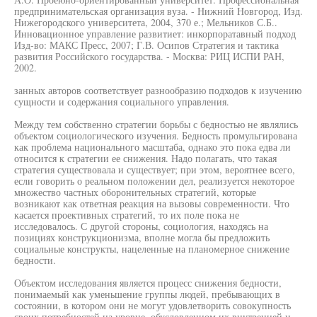
предпринимательская организация вуза. - Нижний Новгород, Изд.
Нижегородского университета, 2004, 370 е.; Мельников С.Б..
Инновационное управление развитиет: инкорпоратавный подход
Изд-во: МАКС Пресс, 2007; Г.В. Осипов Стратегия и тактика
развития Российского государства. - Москва: РИЦ ИСПИ РАН,
2002.
занных авторов соответствует разнообразию подходов к изучению
сущности и содержания социального управления.
Между тем собственно стратегии борьбы с бедностью не являлись
объектом социологического изучения. Бедность промульгирована
как проблема национального масштаба, однако это пока едва ли
относится к стратегии ее снижения. Надо полагать, что такая
стратегия существовала и существует; при этом, вероятнее всего,
если говорить о реальном положении дел, реализуется некоторое
множество частных оборонительных стратегий, которые
возникают как ответная реакция на вызовы современности. Что
касается проективных стратегий, то их поле пока не
исследовалось. С другой стороны, социология, находясь на
позициях конструкционизма, вполне могла бы предложить
социальные конструкты, нацеленные на планомерное снижение
бедности.
Объектом исследования является процесс снижения бедности,
понимаемый как уменьшение группы людей, пребывающих в
состоянии, в котором они не могут удовлетворить совокупность
своих потребностей на уровне, обусловленном их внутренней и