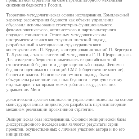
снижения бедности в России.
Теоретико-методологическая основа исследования. Комплексный
характер рассмотрения бедности как объекта управления
обусловил использование структурно-функционального,
феноменологического, активистского и партисипаторного
подходов социологии. Основным методологическим
инструментом явился конструкцио-нистский подход,
разработанный в методологии структуралистского
конструктивизма П. Бурдье, конструирования знаний П. Бергера и
Т. Лукмана, а также системной методологии Г. П. Щедровицкого.
Для измерения бедности применялись теории абсолютной,
относительной бедности и депривационный подход. Феномен
бедности оценивался с позиций СМИ (общественное мнение),
бизнеса и власти. На основе системного подхода были
объединены различные «экраны» бедности в единую систему
индикаторов, с которыми может работать государственное
управление. Мето-
дологический арсенал социологии управления позволил на основе
сконструированных индикаторов разработать партисипаторный
механизм реализации проактивной стратегии.
Эмпирическая база исследования. Основой эмпирической базы
диссертационного исследования являются результаты серии
проектов, осуществленных с личным участием автора и по его
инициативе: