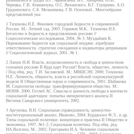
Черняка, Г.В. Атаманчука, О.С. Виханского, В.Г. Глущенко, А.О.
Грудзинского, С.Б. Мельникова, Г.В. Осипова4.. Многообразие
представлений ука-
1 Тихонова Н.Е. Феномен городской бедности в современной
России. М.: Летний сад, 2003. Горшков М.К.. Тихонова Н.Е.
Богатство и бедность в представлениях россиян //
Социологические исследования, 2004. № 3; Муздыбаев К.
Переживание бедности как социальной неудачи: атрибуция
ответственности, стратегии совладения и индикаторы депривации
// Социологический журнал, 2001. № 1.
2 Лапин Н.И. Власть, вседозволенность и свобода в ценностном
сознании россиян II Куда идет Россия? Власть, общество, личность
/ Под общ. ред. Т.И. Заславской. М.: МВШСЭН, 2000; Тихонова
Н.Е. Личность, общность, власть в российской социокультурной
модели II Общественные науки и современность, 2001; Шабанова
М. Социология свободы: трансформирующееся общество. М.:
МОНФ, 2000; Готлиб АС. Смыслы и ценность свободы в контексте
социальной адаптации: попытка эмпирического анализа II
Вестник Самарского университета, 2002.
3 Аргунова, В.Н. Социальная справедливость: ценностно-
институциональный анализ. Иваново, 2004; Бурджалоэ Ф.Э., и др.
Типы социальной политики: концепция и практика II Общество и
экономика. 1997. №1-2; Социальная политика. Под общ. ред.
НА.Волгина, М., 2002; Григорьева И.А. Человеке социальном
государстве: согласование интересов. - СПб., 2002; Социальная