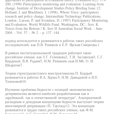
200; (1998) Participatory monitoring and evaluation: Learning from
change. Institute of Development Studies Policy Briefing Issue 12;
Holland, J. and Blackburn, J. (1998), Whose Voice: participatory
research and policy change, Intermediate Technology Publications,
London.; Larson, P. and Svendsen, D. (1997) Participatory Monitoring
and Evaluation, World Wildlife Fund, Washington, DC.; Serr, K.
Voices from the Bottom / K. Serr II Australian Social Work. - June
2004. - Vol. 57. - № 2. - p. 137 -144.
подход используется и развивается в работах таких российских
исследователей, как П.В. Романов и Е.Р. Ярская-Смирнова.1
В рамках институциональной традиции работают такие
российские ученые, как З.Т. Голенкова2, Т.И. Заславская3, С.Г.
Кирдина4, В.В. Радаев5, Н.М. Римашев-ская Н.М6, О. И.
Шкаратан7.
Теория структуралистского конструктивизма П. Бурдье8
развивается в работах В.А. Ядова,9, Н.М. Давыдовой и Н.Е.
Тихоновой10.
Изучение проблемы бедности с позиций экономического
детерминизма является наиболее разработанным как в
зарубежной, так и отечественной литературе". Альтернативой
расходным и доходным концепциям бедности выступает теория
многомерной депривации (П. Таусенд)12. Эта концепция
развивается в трудах таких российских ученых, как Ф.М.
Бородкин13, A.C. Готлиб14, Н.М. Давыдова15.