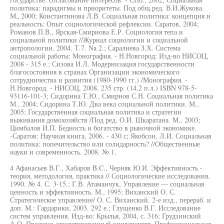
политика: парадигмы и приоритеты. Под общ.ред. В.И.Жукова.
М„ 2000; Константинова Л.В. Социальная политика: концепция и
реальность: Опыт социологической рефлексии. Саратов, 2004;
Романов П.В., Ярская-Смирнова Е.Р. Социология тепа и
социальной политики //Журнал социологии и социальной
антропологии. 2004. Т.7. Na 2.; Саралиева З.Х. Система
социальной работы: Монография. - Н.Новгород: Изд-во НИСОЦ,
2008 - 315 е.; Сизова И.Л. Модернизация государственности
благосостояния в странах Организации экономического
сотрудничества и развития (1980-1990 гг.) /Монография. -
Н.Новгород. - НИСОЦ, 2008. 235 стр. (14,2 п.л.) ISBN 978-5-
93116-101-3; Сидорина Т.Ю., Смирнов С.Н. Социальная политика
М., 2004; Сидорина Т.Ю. Два века социальной политики. М.,
2005; Государственная социальная политика и стратегии
выживания домохозяйств /Под ред. О.И. Шкаратана. М., 2003;
Цимбалов И.П. Бедность и богатство в рыночной экономике.
-Саратов: Научная книга, 2006. - 430 с; Якобсон, Л.И. Социальная
политика: попечительство или солидарность? //Общественные
науки и современность. 2008. № 1.
4 Афанасьев В.Г., Хабаров B.C., Черняк Ю.И. Эффективность -
теория, методология, практика // Социологические исследования.
1990. № 4. С. 3-15.; Г.В. Атаманчук, Управление — социальная
ценность и эффективность. М., 1995; Виханский О. С.
Стратегическое управление/ О. С. Виханский. 2-е изд., перераб. и
доп. М.: Гардарики, 2003. 292 е.; Глущенко В.Г. Исследование
систем управления. Изд-во: Крылья, 2004, с. 316; Грудзинский
А.О. Проеюно-ориентированный университет. Профессиональная