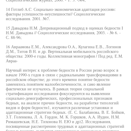
14 Готлиб A.C. Социально-экономическая адаптация россиян:
факторы успешности-неуспешности// Социологические
исследования. 2001. №7.
15 Давыдова Н.М. Депривационный подход в оценках бедности I
Н.М. Давыдова // Социологические исследования, 2003. - № 6. -
С. 88-96;
16 Авраамова Е.М., Александрова O.A., Кулагина Е.В., Логинов
Д.М., Титов В Н. и др. Вертикальная мобильность российского
общества: 2000-е годы. Коллективная монография / Под ред. Е.М.
Авраа-
Научный интерес к проблеме бедности в России резко возрос в
начале 1990-х годов в связи с радикальными трансформациями в
российском обществе; до этого времени понятие бедности
заменялось понятием малообеспеченности, и само явление
фактически не изучалось. В рамках теории социальной
стратификации исследования фокусируются на выявлении
социально-демографических, профессиональных признаков
бедных, на анализе причин бедности, на разработке типологий
видов и форм бедности1, изучаются различные установки и
адаптационные стратегии бедных. (Е. С. Балабанова, В. Е. Бойков,
З.Т. Голенкова, Л. А. Гордон, М. К. Горшков, A.A. Иудин, Н.М.
Римашевская, Н.Е. Тихонова Н. ЕЮ и др)2. Исследования,
посвященные рассмотрению трудовых и адаптационных стратегий
бедных россиян, выявляют определенные социальные практики,