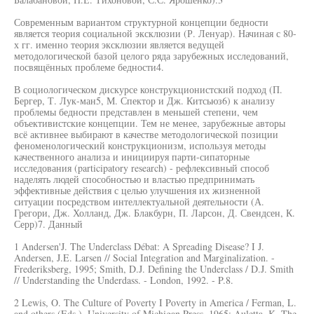
Современным вариантом структурной концепции бедности
является теория социальной эксклюзии (Р. Ленуар). Начиная с 80-
х гг. именно теория эксклюзии является ведущей
методологической базой целого ряда зарубежных исследований,
посвящённых проблеме бедности4.
В социологическом дискурсе конструкционистский подход (П.
Бергер, Т. Лук-ман5, М. Спектор и Дж. Китсьюз6) к анализу
проблемы бедности представлен в меньшей степени, чем
объективистские концепции. Тем не менее, зарубежные авторы
всё активнее выбирают в качестве методологической позиции
феноменологический конструкционизм, используя методы
качественного анализа и инициируя парти-сипаторные
исследования (participatory research) - рефлексивный способ
наделять людей способностью и властью предпринимать
эффективные действия с целью улучшения их жизненной
ситуации посредством интеллектуальной деятельности (А.
Грегори, Дж. Холланд, Дж. Блакбурн, П. Ларсон, Д. Свендсен, К.
Серр)7. Данный
1 Andersen'J. The Underclass Débat: A Spreading Disease? I J.
Andersen, J.E. Larsen // Social Integration and Marginalization. -
Frederiksberg, 1995; Smith, D.J. Defining the Underclass / D.J. Smith
// Understanding the Underdass. - London, 1992. - P.8.
2 Lewis, O. The Culture of Poverty I Poverty in America / Ferman, L.
and others (Eds.). University of Michigan Press, 1965; Auletta, K. The