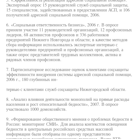
Экспертный опрос 15 руководителей служб социальной защиты,
15 специалистов, задействованных в предоставлении АСП, и 106
получателей адресной социальной помощи, 2006.
6. «Социальная ответственность бизнеса», 2006 г. В опросе
приняли участие 11 руководителей организаций, 12 профсоюзных
лидеров, 68 активистов профсоюзов и 336 работников
предприятий Нижнего Новгорода и области; в качестве методов
сбора информации использовались экспертные интервью с
руководителями предприятий и профсоюзных организаций, а
также опрос представителей трудовых коллективов, актива и
рядовых членов профсоюзов.
7. Партисипаторное исследование оценок клиентами соцзащиты
эффективности внедрения системы адресной социальной помощи,
2006 г., 180 глубинных ин-
тервью с клиентами служб соцзащиты Нижегородской области.
8. «Анализ влияния деятельности монополий на прямые расходы
населения и рост относительной бедности», 2007. В опросе
участвовало 1000 домохозяйств.
9. «Формирование общественного мнения о проблемах бедности в
России: мониторинг СМИ». Для анализа контекстов освещения
бедности в центральных российских средствах массовой
информации были отобраны по одному представителю
центральных российских источников: телеканал «Вести РТР»,