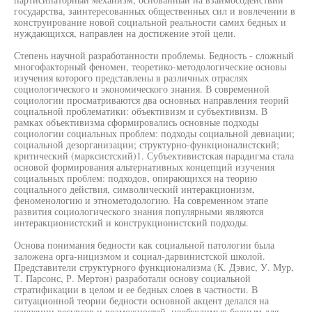
государства, заинтересованных общественных сил и вовлечении в
конструирование новой социальной реальности самих бедных и
нуждающихся, направлен на достижение этой цели.
Степень научной разработанности проблемы. Бедность - сложный
многофакторный феномен, теоретико-методологические основы
изучения которого представлены в различных отраслях
социологического и экономического знания. В современной
социологии просматриваются два основных направления теорий
социальной проблематики: объективизм и субъективизм. В
рамках объективизма сформировались основные подходы
социологии социальных проблем: подходы социальной девиации;
социальной дезорганизации; структурно-функционалистский;
критический (марксистский)1. Субъективистская парадигма стала
основой формирования альтернативных концепций изучения
социальных проблем: подходов, опирающихся на теорию
социального действия, символический интеракционизм,
феноменологию и этнометодологию. На современном этапе
развития социологического знания популярными являются
интеракционистский и конструкционистский подходы.
Основа понимания бедности как социальной патологии была
заложена орга-ницизмом и социал-дарвинистской школой.
Представители структурного функционализма (К. Дэвис, У. Мур,
Т. Парсонс, Р. Мертон) разработали основу социальной
стратификации в целом и ее бедных слоев в частности. В
ситуационной теории бедности основной акцент делался на
изучении ресурсов и возможностей, необходимых бедным для