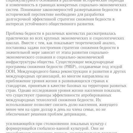
и изменчивость в границах конкретных социально-экономических
систем. Понимание закономерностей развертывания бедности в
исторической перспективе необходимо для разработки
долгосрочной эффективной стратегии снижения бедности в
интересах устойчивого общественного развития.
Проблема бедности в различных контекстах рассматривалась
практически во всех крупных экономических и социологических
школах. Вместе с тем, как показывает теоретический анализ,
постановка задачи построения стратегии снижения бедности в
значительной мере зависит от этапа развития социально-
экономического сознания и социально-экономической
инфраструктуры общества. Существующие международные
программы снижения бедности (РЯБР), создаваемые под эгидой
ООН, Международного банка реконструкции и развития и других
международных организаций, во многом направлены на
приближение уровня жизни в развивающихся странах к
стандартам, принятым в качестве базовых на территории развитых
стран. Однако исследования уровня жизни населения показали,
что существуют границы эффективности апробированных
международных технологий снижения бедности. Их
использование позволяет снизить долю населения, живущего
менее чем на один доллар в день на члена семьи, но не
обеспечивает решения проблем депривации,
усиливающейся при столкновении локальных культур с
формирующейся глобализо-ванной культурой. Они не
способствуют инициации личных, индивидуальных ресурсов