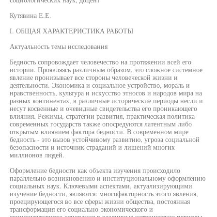
Кутявина Е.Е.
I. ОБЩАЯ ХАРАКТЕРИСТИКА РАБОТЫ
Актуальность темы исследования
Бедность сопровождает человечество на протяжении всей его
истории. Проявляясь различным образом, это сложное системное
явление пронизывает все стороны человеческой жизни и
деятельности. Экономика и социальное устройство, мораль и
нравственность, культура и искусство этносов и народов мира на
разных континентах, в различные исторические периоды несли и
несут косвенные и очевидные свидетельства его проникающего
влияния. Режимы, стратегии развития, практическая политика
современных государств также опосредуются латентным либо
открытым влиянием фактора бедности. В современном мире
бедность - это вызов устойчивому развитию, угроза социальной
безопасности и источник страданий и лишений многих
миллионов людей.
Оформление бедности как объекта изучения происходило
параллельно возникновению и институциональному оформлению
социальных наук. Ключевыми аспектами, актуализирующими
изучение бедности, являются: многофакторность этого явления,
проецирующегося во все сферы жизни общества, постоянная
трансформация его социально-экономического и
социокультурного основания в различные исторические периоды