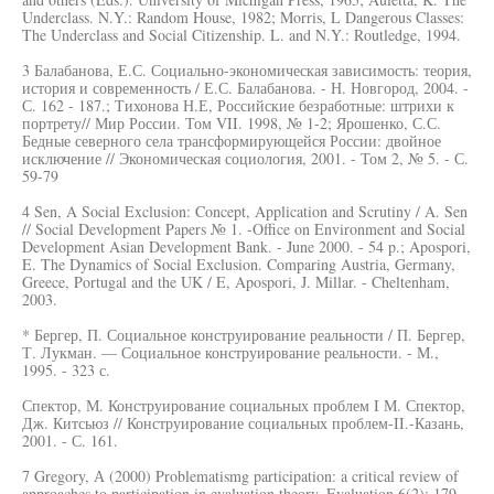
Underclass. N.Y.: Random House, 1982; Morris, L Dangerous Classes:
The Underclass and Social Citizenship. L. and N.Y.: Routledge, 1994.
3 Балабанова, Е.С. Социально-экономическая зависимость: теория,
история и современность / Е.С. Балабанова. - Н. Новгород, 2004. -
С. 162 - 187.; Тихонова Н.Е, Российские безработные: штрихи к
портрету// Мир России. Том VII. 1998, № 1-2; Ярошенко, С.С.
Бедные северного села трансформирующейся России: двойное
исключение // Экономическая социология, 2001. - Том 2, № 5. - С.
59-79
4 Sen, A Social Exclusion: Concept, Application and Scrutiny / A. Sen
// Social Development Papers № 1. -Office on Environment and Social
Development Asian Development Bank. - June 2000. - 54 p.; Apospori,
E. The Dynamics of Social Exclusion. Comparing Austria, Germany,
Greece, Portugal and the UK / E, Apospori, J. Millar. - Cheltenham,
2003.
* Бергер, П. Социальное конструирование реальности / П. Бергер,
Т. Лукман. — Социальное конструирование реальности. - М.,
1995. - 323 с.
Спектор, М. Конструирование социальных проблем I М. Спектор,
Дж. Китсьюз // Конструирование социальных проблем-II.-Казань,
2001. - С. 161.
7 Gregory, А (2000) Problematismg participation: a critical review of
approaches to participation in evaluation theory. Evaluation 6(2): 179-