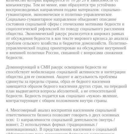
конъюнктуры. Тем не менее, ими образуются три устойчиво
воспроизводимых направления подачи материалов: социально-
гуманитарное, экономическое и политико-управленческое.
Социально-гуманитарное направление объединяет описание
состояния социальной сферы с этическими мотивами бедности и
социологической рефлексией по поводу социального расслоения
общества. Экономический ракурс реализуется в широких рамках
от обсуждения бедности в кон тексте мирового кризиса до анализа
проблем сельского хозяйства и бюджетов домохозяйств. Политико-
управленческий подход ориентирован на обсуждение внутренней
и внешней политики России, связанной с вопросами снижения
бедности.
Доминирующий в СМИ ракурс освещения бедности не
способствует мобилизации социальной активности и интеграции
общества для ее снижения. Акцент и актуальность проблемы
сдвинуты за пределы страны, образ ее бедного населения
замещается образом бедного населения других стран, на передний
план выдвигаются вопросы абсолютной, а не относительной
бедности. Бедность подается как социально «чужое» явление,
контрастирующее с общим положением внутри страны.
4. Многомерный анализ восприятия населением социальной
ответственности бизнеса позволяет говорить о двух основных
осях: 1) направленности социальной деятельности (внутрь /
вовне); 2) используемых формах (традиционных /
инновационных). В представлениях населения о социальной
эффективности пока доминируют формально-нормативные