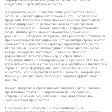
государства и гражданского общества.
Актуальность данной проблемы лишь усиливается в связи с
активизацией миграционных потоков внутри России и за ее
пределами. Российское социально-экономическое пространство
дифференцировано по региональным и местным уровням
благосостояния и социального обеспечения, предоставляемым
людям значимо различным возможностям для жизни и
реализации. Рождаемые складывающейся разностью потенциалов
привлекательности миграционные потоки внутри страны заметно
сказываются на возможном характере управленческих действий,
направляемых на обеспечение единых социальных стандартов
внутри государства, востребуя широкий их спектр от
рефлексивных антикризисных мер до стратегически
эшелонированных системопреобразующих решений. В условиях,
когда метамеха-низмы управления и демократические институты в
стране в целом сформированы, стабилизированы и приняты
обществом, угроза бедности является и вызовом, который дает
России уникальную возможность воплощения эффективного
полити-
ческого лидерства и стратегического видения в формировании
проактивной стратегии, направленной на необратимое
сокращение объема бедности в национальном социально-
экономическом пространстве.
Предлагаемый в исследовании саморазвивающийся
партисипаторный механизм, основанный на взаимосодействии