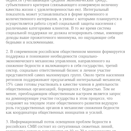
субъективного критерия (связывающего измеряемую величину
качества жизни с удовлетворенностью ею). Интегральный
показатель может устанавливаться в форме временного и
количественного интервалов, в увязке с которыми планируется и
осуществляется работа служб социальной защиты населения с
различными категориями клиентов. В то же время система
социальной поддержки не должна игнорировать семьи, имеющие
доходы выше прожиточного минимума, но ощущающие себя
бедными и исключенными.
2. В современном российском общественном мнении формируется
поддержка и понимание необходимости социально-
экономического механизма управления, направленного на
снижение бедности и включающего в себя государство, третий
сектор, социально ответственный бизнес и личное участие
представителей самих малоимущих групп. Около трети населения
регионов поддерживают предлагаемый интегральный механизм;
15% сами готовы участвовать в качестве членов в деятельности
общественных организаций, борющихся с бедностью. Тем не
менее, преобладающим общественным настроем является запрос
на доминирующее участие государства в этом процессе, что
сохраняет на текущем этапе общественного развития ведущую
роль государственных органов в механизме снижения бедности
как координатора общественных инициатив и усилий.
3. Информационный поток освещения проблем бедности в
российских СМИ состоит из ситуативных сюжетных линий,
количество которых варьируется от 10 до 20 в зависимости от