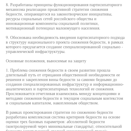
8. Разработаны принципы функционирования партисипаторного
механизма реализации проактивной стратегии снижения
бедности, опирающегося на законотворческие инициативы,
ресурсы социальных сетей российского общества и
инновационные компоненты социальной политики,
мотивационный потенциал малоимущего населения.
9. Обоснована необходимость введения партисипаторного подхода
в структуру национального проекта снижения бедности, в рамках
которого предлагается создание специализированной социально -
управленческой инфраструктуры.
Основные положения, выносимые на защиту
1. Проблема снижения бедности в своем развитии прошла
длительный путь от отрицания общественной необходимости ее
решения и закрепления вины бедности за самими бедными до
создания специализированных инфраструктур и информационно-
аналитических и партисипаторных технологий ее снижения.
Прослеживается отчетливая взаимосвязь меиеду концепциями и
методами снижения бедности и текущим социальным контекстом
и социальным капиталом, накопленным обществом.
В рамках проектирования стратегии по снижению бедности
разработана комплексная система критериев бедности на основе
оценки трех базовых параметров: абсолютной бедности
(контролируемой через минимальные стандарты); относительной
бедности (учитывающей средний экономический тренд);