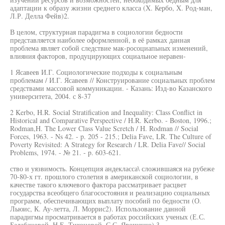
адаптации к образу жизни среднего класса (X. Кербо, X. Род-ман,
Л.Р. Делла Фейв)2.
В целом, структурная парадигма в социологии бедности
представляется наиболее оформленной, в её рамках данная
проблема являет собой следствие мак-росоциапьных изменений,
влияния факторов, продуцирующих социальное неравен-
1 Ясавеев И.Г. Социологические подходы к социальным
проблемам / И.Г. Ясавеев // Конструирование социальных проблем
средствами массовой коммуникации. - Казань: Изд-во Казанского
университета, 2004. с 8-37
2 Kerbo, H.R. Social Stratification and Inequality: Class Conflict in
Historical and Comparative Perspective / H.R. Kerbo. - Boston, 1996.;
Rodman,H. The Lower Class Value Scretch / H. Rodman // Social
Forces, 1963. - Ns 42. - p. 205 - 215.; Delia Fave, LR. The Culture of
Poverty Revisited: A Strategy for Research / LR. Delia Fave// Social
Problems, 1974. - № 21. - p. 603-621.
ство и уязвимость. Концепция андекласса\ сложившаяся на рубеже
70-80-х гт. прошлого столетия в американской социологии, в
качестве такого ключевого фактора рассматривает расцвет
государства всеобщего благосостояния и реализацию социальных
программ, обеспечивающих выплату пособий по бедности (О.
Льюис, К. Ау-летта, Л. Моррис2). Использование данной
парадигмы просматривается в работах российских ученых (Е.С.
Балабановой, Н.Е. Тихоновой, С.С. Ярошенко).3