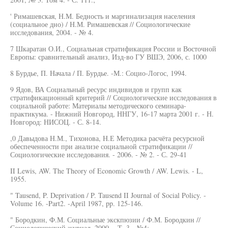
' Римашевская, Н.М. Бедность и маргинализация населения
(социальное дно) / Н.М. Римашевская // Социологические
исследования, 2004. - № 4.
7 Шкаратан О.И., Социальная стратификация России и Восточной
Европы: сравнительный анализ, Изд-во ГУ ВШЭ, 2006, с. 1000
8 Бурдье, П. Начала / П. Бурдье. -М.: Социо-Логос, 1994.
9 Ядов, ВА Социальный ресурс индивидов и групп как
стратификационный критерий // Социологические исследования в
социальной работе: Материалы методического семинара-
практикума. - Нижний Новгород, ННГУ, 16-17 марта 2001 г. - Н.
Новгород: НИСОЦ. - С. 8-14.
,0 Давыдова Н.М., Тихонова, Н.Е Методика расчёта ресурсной
обеспеченности при анализе социальной стратификации //
Социологические исследования. - 2006. - № 2. - С. 29-41
II Lewis, AW. The Theory of Economic Growth / AW. Lewis. - L,
1955.
" Tausend, P. Deprivation / P. Tausend II Journal of Social Policy. -
Volume 16. -Part2. -April 1987, pp. 125-146.
" Бородкин, Ф.М. Социальные экскпюзии / Ф.М. Бородкин //
Социологический журнал, 2000. - Т. 3. -№4;