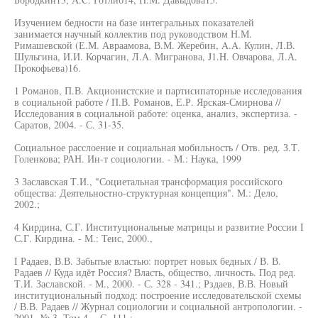
Изучением бедности на базе интегральных показателей
занимается научный коллектив под руководством Н.М.
Римашевской (Е.М. Авраамова, В.М. Жеребин, A.A. Кулин, Л.В.
Шульгина, И.И. Корчагин, Л.А. Мигранова, J1.H. Овчарова, Л.А.
Прокофьева)16.
1 Романов, П.В. Акционистские и партисипаторные исследования
в социальной работе / П.В. Романов, Е.Р. Ярская-Смирнова //
Исследования в социальной работе: оценка, анализ, экспертиза. -
Саратов, 2004. - С. 31-35.
Социальное расслоение и социальная мобильность / Отв. ред. З.Т.
Голенкова; РАН. Ин-т социологии. - М.: Наука, 1999
3 Заславская Т.И., "Социетальная трансформация российского
общества: Деятельностно-структурная концепция". М.: Дело,
2002.;
4 Кирдина, С.Г. Институциональные матрицы и развитие России I
С.Г. Кирдина. - М.: Теис, 2000.,
I Радаев, В.В. Забытые властью: портрет новых бедных / В. В.
Радаев // Куда идёт Россия? Власть, общество, личность. Под ред.
Т.И. Заславской. - М., 2000. - С. 328 - 341.; Рздаев, В.В. Новый
институциональный подход: построение исследовательской схемы
/ В.В. Радаев // Журнал социологии и социальной антропологии. -
2001, № 3. Том 4. - С. 111.;