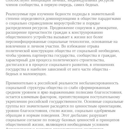
членов сообщества, в первую очередь, самих бедных.
Реализуемые при изучении бедности подходы в значительной
степени определяются доминирующими в обществе парадигмами
о социально справедливом мироустройстве и порядке
распределения ресурсов. Продвижение социумов к демократии,
расширение причастности граждан к конструированию
общественного устройства вызывает к жизни все более
персонифицированные социальные технологии, основанные на
вовлечении и личном участии. Во избежание отрыва
политической конструкции общества от социальной необходимо,
чтобы уровень партнерства государства, сообщества и граждан,
характерный для процесса политического строительства,
достигался и в процессе социального развития, в отношениях
государства и наиболее зависимой от него части общества -
бедных и малоимущих.
Применительно к российской реальности несбалансированность
социальной структуры общества со слабо сформированным
средним уровнем и ярко выраженными полюсами благосостояния,
остается ключевым фактором, препятствующим поступательному
укреплению российской государственности. Основные социальные
группы все значительнее расходятся по ценностным ориентациям,
уровню благосостояния, стилю жизни, социально одобряемым
образцам и нормам поведения. Этот дисбаланс разрушает
социальное согласие по поводу базовых ценностей и принципов
общественной жизни, являющееся необходимым условием
формирования и развития демократических институтов