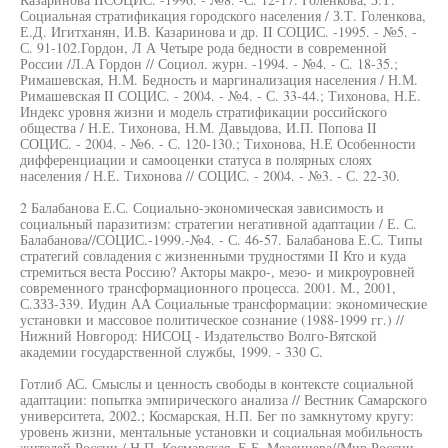
Социальная стратификация городского населения / З.Т. Голенкова,
Е.Д. Игитханян, И.В. Казаринова и др. II СОЦИС. -1995. - №5. -
С. 91-102.Гордон, Л А Четыре рода бедности в современной
России /Л.А Гордон // Социол. журн. -1994. - №4. - С. 18-35.;
Римашевская, Н.М. Бедность и маргинализация населения / Н.М.
Римашевская II СОЦИС. - 2004. - №4. - С. 33-44.; Тихонова, Н.Е.
Индекс уровня жизни и модель стратификации российского
общества / Н.Е. Тихонова, Н.М. Давыдова, И.П. Попова II
СОЦИС. - 2004. - №6. - С. 120-130.; Тихонова, Н.Е Особенности
дифференциации и самооценки статуса в полярных слоях
населения / Н.Е. Тихонова // СОЦИС. - 2004. - №3. - С. 22-30.
2 Балабанова Е.С. Социально-экономическая зависимость и
социальный паразитизм: стратегии негативной адаптации / Е. С.
Балабанова//СОЦИС.-1999.-№4. - С. 46-57. Балабанова Е.С. Типы
стратегий совладения с жизненными трудностями II Кто и куда
стремиться веста Россию? Акторы макро-, меэо- и микроуровней
современного трансформационного процесса. 2001. М., 2001,
С.ЗЗЗ-339. Иудин АА Социальные трансформации: экономические
установки и массовое политическое сознание (1988-1999 гг.) //
Нижний Новгород: НИСОЦ - Издательство Волго-Вятской
академии государственной службы, 1999. - 330 С.
Готлиб АС. Смыслы и ценность свободы в контексте социальной
адаптации: попытка эмпирического анализа // Вестник Самарского
университета, 2002.; Космарская, Н.П. Бег по замкнутому кругу:
уровень жизни, ментальные установки и социальная мобильность
жителей России / Н.П. Космарская, Е.Б. Мезенцева//Мир России.