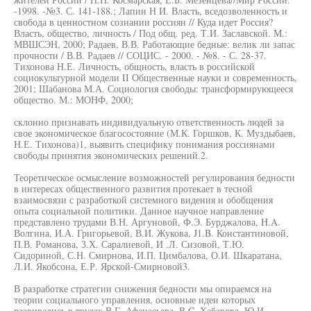
-1998. -№3. С. 141-188.; Лапин Н И. Власть, вседозволенность и
свобода в ценностном сознании россиян // Куда идет Россия?
Власть, общество, личность / Под общ. ред. Т.И. Заславской. М.:
МВШСЭН, 2000; Радаев, В.В. Работающие бедные: велик ли запас
прочности / В.В. Радаев // СОЦИС. - 2000. - №8. - С. 28-37.
Тихонова Н.Е. Личность, общность, власть в российской
социокультурной модели II Общественные науки и современность,
2001; Шабанова М.А. Социология свободы: трансформирующееся
общество. М.: МОНФ, 2000;
склонно признавать индивидуальную ответственность людей за
свое экономическое благосостояние (М.К. Горшков, К. Муздыбаев,
Н.Е. Тихонова)1, выявить специфику понимания россиянами
свободы принятия экономических решений.2.
Теоретическое осмысление возможностей регулирования бедности
в интересах общественного развития протекает в тесной
взаимосвязи с разработкой системного видения и обобщения
опыта социальной политики. Данное научное направление
представлено трудами В.Н. Аргуновой, Ф.Э. Бурджалова, H.A.
Волгина, И.А. Григорьевой, В.И. Жукова, J1.B. Константиновой,
П.В. Романова, З.Х. Саралиевой, И .Л. Сизовой, Т.Ю.
Сидориной, С.Н. Смирнова, И.П. Цимбалова, О.И. Шкаратана,
Л.И. Якобсона, Е.Р. Ярской-Смирновой3.
В разработке стратегии снижения бедности мы опираемся на
теории социального управления, основные идеи которых
развивались в трудах В.Г. Афанасьева, B.C. Хабарова, Ю.И.