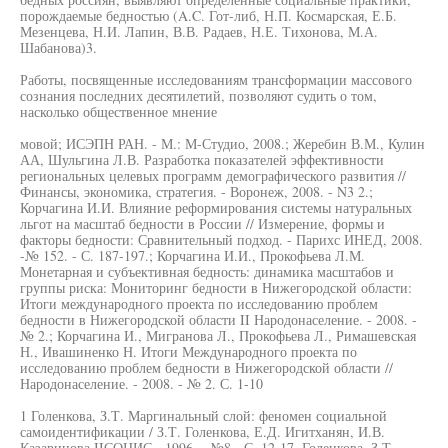
порождаемые бедностью (A.C. Гот-либ, Н.П. Космарская, Е.Б.
Мезенцева, Н.И. Лапин, В.В. Радаев, Н.Е. Тихонова, М.А.
Шабанова)3.
Работы, посвященные исследованиям трансформации массового
сознания последних десятилетий, позволяют судить о том,
насколько общественное мнение
мовой; ИСЭПН РАН. - М.: М-Студио, 2008.; Жеребин В.М., Кулин
АА, Шульгина Л.В. Разработка показателей эффективности
региональных целевых программ демографического развития //
Финансы, экономика, стратегия. - Воронеж, 2008. - N3 2.;
Корчагина И.И. Влияние реформирования системы натуральных
льгот на масштаб бедности в России // Измерение, формы и
факторы бедности: Сравнительный подход. - Парихс ИНЕД, 2008.
-№ 152. - С. 187-197.; Корчагина И.И., Прокофьева Л.М.
Монетарная и субъективная бедность: динамика масштабов и
группы риска: Мониторинг бедности в Нижегородской области:
Итоги международного проекта по исследованию проблем
бедности в Нижегородской области II Народонаселение. - 2008. -
№ 2.; Корчагина И., Мигранова Л., Прокофьева Л., Римашевская
Н., Ивашиненко Н. Итоги Международного проекта по
исследованию проблем бедности в Нижегородской области //
Народонаселение. - 2008. - № 2. С. 1-10
1 Голенкова, З.Т. Маргинальный слой: феномен социальной
самоидентификации / З.Т. Голенкова, Е.Д. Игитханян, И.В.
Казаринова IIСОЦИС. -1996. - №8. -С. 12-17. Голенкова, З.Т.