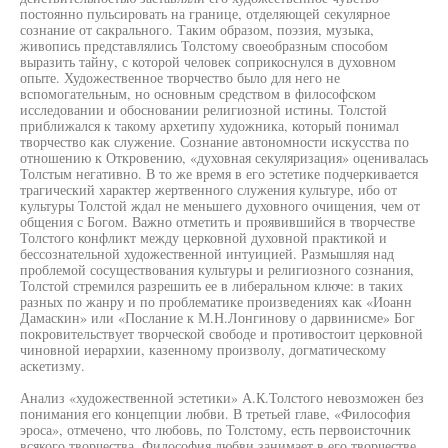
постоянно пульсировать на границе, отделяющей секулярное
сознание от сакрального. Таким образом, поэзия, музыка,
живопись представлялись Толстому своеобразным способом
выразить тайну, с которой человек соприкоснулся в духовном
опыте. Художественное творчество было для него не
вспомогательным, но основным средством в философском
исследовании и обосновании религиозной истины. Толстой
приближался к такому архетипу художника, который понимал
творчество как служение. Сознание автономности искусства по
отношению к Откровению, «духовная секуляризация» оценивалась
Толстым негативно. В то же время в его эстетике подчеркивается
трагический характер жертвенного служения культуре, ибо от
культуры Толстой ждал не меньшего духовного очищения, чем от
общения с Богом. Важно отметить и проявившийся в творчестве
Толстого конфликт между церковной духовной практикой и
бессознательной художественной интуицией. Размышляя над
проблемой сосуществования культуры и религиозного сознания,
Толстой стремился разрешить ее в либеральном ключе: в таких
разных по жанру и по проблематике произведениях как «Иоанн
Дамаскин» или «Послание к М.Н.Лонгинову о дарвинисме» Бог
покровительствует творческой свободе и противостоит церковной
чиновной иерархии, казенному произволу, догматическому
аскетизму.
Анализ «художественной эстетики» А.К.Толстого невозможен без
понимания его концепции любви. В третьей главе, «Философия
эроса», отмечено, что любовь, по Толстому, есть первоисточник
всякого творчества. Философия любви занимает в его творчестве