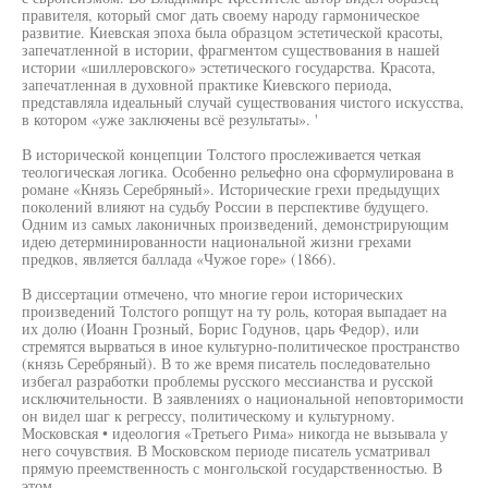
правителя, который смог дать своему народу гармоническое
развитие. Киевская эпоха была образцом эстетической красоты,
запечатленной в истории, фрагментом существования в нашей
истории «шиллеровского» эстетического государства. Красота,
запечатленная в духовной практике Киевского периода,
представляла идеальный случай существования чистого искусства,
в котором «уже заключены всё результаты». '
В исторической концепции Толстого прослеживается четкая
теологическая логика. Особенно рельефно она сформулирована в
романе «Князь Серебряный». Исторические грехи предыдущих
поколений влияют на судьбу России в перспективе будущего.
Одним из самых лаконичных произведений, демонстрирующим
идею детерминированности национальной жизни грехами
предков, является баллада «Чужое горе» (1866).
В диссертации отмечено, что многие герои исторических
произведений Толстого ропщут на ту роль, которая выпадает на
их долю (Иоанн Грозный, Борис Годунов, царь Федор), или
стремятся вырваться в иное культурно-политическое пространство
(князь Серебряный). В то же время писатель последовательно
избегал разработки проблемы русского мессианства и русской
исключительности. В заявлениях о национальной неповторимости
он видел шаг к регрессу, политическому и культурному.
Московская • идеология «Третьего Рима» никогда не вызывала у
него сочувствия. В Московском периоде писатель усматривал
прямую преемственность с монгольской государственностью. В
этом