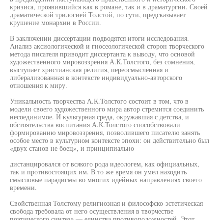
кризиса, проявившийся как в романе, так и в драматургии. Своей
драматической трилогией Толстой, по сути, предсказывает
крушение монархии в России.
В заключении диссертации подводятся итоги исследования.
Анализ аксиологической и гносеологической сторон творческого
метода писателя приводит диссертанта к выводу, что основой
художественного мировоззрения А.К.Толстого, без сомнения,
выступает христианская религия, переосмысленная и
либерализованная в контексте индивидуально-авторского
отношения к миру.
Уникальность творчества А.К.Толстого состоит в том, что в
модели своего художественного мира автор стремится соединить
несоединимое. И культурная среда, окружавшая с детства, и
обстоятельства воспитания А.К.Толстого способствовали
формированию мировоззрения, позволившего писателю занять
особое место в культурном контексте эпохи: он действительно был
«двух станов не боец», и принципиально
дистанцировался от всякого рода идеологем, как официальных,
так и противостоящих им. В то же время он умел находить
смысловые парадигмы во многих идейных направлениях своего
времени.
Свойственная Толстому религиозная и философско-эстетическая
свобода требовала от него осуществления в творчестве
поэтического синтеза — единства противоположностей. Этот