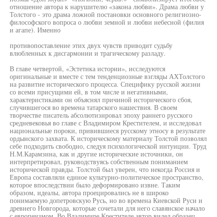
отношение автора к нарушителю «закона любви». Драма любви у
Толстого - это драма ложной постановки основного религиозно-
философского вопроса о любви земной и любви небесной (филия
и агапе). Именно
противопоставление этих двух чувств приводит судьбу
влюбленных к дисгармонии и трагическому разладу.
В главе четвертой, «Эстетика истории», исследуются
оригинальные и вместе с тем тенденциозные взгляды АХТолстого
на развитие исторического процесса. Специфику русской жизни
со всеми присущими ей, в том числе и негативными,
характеристиками он объяснял причиной исторического сбоя,
случившегося во времена татарского нашествия. В своем
творчестве писатель абсолютизировал эпоху раннего русского
средневековья во главе с Владимиром Крестителем, и исследовал
национальные пороки, привившиеся русскому этносу в результате
ордынского захвата. К историческому материалу Толстой позволял
себе подходить свободно, следуя психологической интуиции. Труд
Н.М.Карамзина, как и другие исторические источники, он
интерпретировал, руководствуясь собственным пониманием
исторической правды. Толстой был уверен, что некогда Россия и
Европа составляли единое культурно-политическое пространство,
которое впоследствии было деформировано извне. Таким
образом, идеалы, автора проецировались не в широко
понимаемую допетровскую Русь, но во времена Киевской Руси и
древнего Новгорода, которые сочетали для него славянское начало
с европеизмом. Во Владимире Крестителе автор видел образец