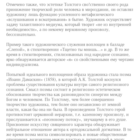
Отмечено также, что эстетике Толстого сво!ственно своего рода
принижение творческой роли человека в мироздании, он оставлял
художнику лишь функцию усиленного метафизического
«вслушивания и всматривания» в бытие. Художник осуществляет
задачу талантливого медиума, который творит «не из внутренней
необходимости», а по некоему верховному произволу,
бессознательно.
Пример такого художнического служения воплощен в балладе
«Слепой», в стихотворении «Тщетно ты мнишь...» и др. В то же
время в стихотворениях, стилизованных под народное сознание,
ярко обнаруживается авторское «я» со свойственными ему чертами
индивидуализма.
Попыткой идеального воплощения образа художника стала поэма
«Иоанн Дамаскин» (1858), в которой А.К. Толстой коснулся
проблемы существования культуры внутри самого религиозного
сознания. Смысл поэмы состоит в религиозно-эстетическом
обосновании творчества как разновидности синергии между
Богом и человеком. По Толстому, чем более совершенно
творчество художника, тем более оно независимо от земной
власти, какая бы она ни была. В произведении Толстого герой
противостоит церковной иерархии, т.е. казенному произволу, и
прислушивается к «песенному потоку», звучащему в его душе.
Присвоение искусству священного характера обнаруживает
нейтральное отношение автора к ортодоксальной догматике. В то
же время поэма могла символизировать и новые общественные
отношения, возникшие между властью и литературой в эпоху