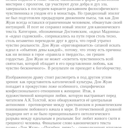
мистерии с прологом, где участвуют духи добра и дух зла,
завершалась в последнем варианте раскаянием философического
чувственника и уходом его в монастырь. Но грандиозный эпилог
не был подготовлен предыдущим движением пьесы, так как Дон
Жуан всегда оставался ограниченным человеком, обманутым своей
интуицией. И поэт не сохранил новый эпилог для канонического
текста. Категории, обозначенные Достоевским, «идеал Мадонны»
и «идеал содомский», соприкасались на пути героя столь тесно,
столь незаметно переходили друг в друга, что герой утратил
чувство реальности. Дон Жуан «приговаривается» сатаной искать
идеал в «объятиях девы каждой», потому, что этому есть причина:
как ни велики в герое «правила и твердость», он грешен
гордостью. Дон Жуан не может «осветить чувственность всей
святостью, которой обладает в его представлении любовь, как
чувство бесконечного». В результате он приходит к богоборчеству.
Изображенную драму стоит рассмотреть и под другим углом
зрения: как представитель католической культуры, Дон Жуан
попадает в прокрустово ложе особенного, специфически
конфессионального отношения к женщине. Итак, в
художественной концепции любви, которую выстраивает перед
читателем А.К.Толстой, ясно обнаруживается её центральная
антиномия - противоречие между христианским и романтическим
пониманием любовного начала в мире. В отечественной духовной
традиции нет и не было принципиального онтологического
разрыва между идеальным и реальным: Бог любит живого (хотя и
грешного) человека. Финальное слово канонического текста
поэмы «Дон Жуан» -«Погибни, червь!» - символизирует итоговое