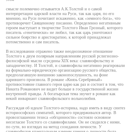
смысле полемично отзывается А.К.Толстой и о самой
интерпретации царской власти на Руси, так как царя, по его
мнению, на Руси почитают искаженно, как «земного бога», что
противоречит Священному писанию. Определенно негативным
героем выступает в творчестве Толстого Иван Грозный, которого
писатель «генетически» не любил, так как царь уничтожил
сильное боярство и аристократию, к которой принадлежал
потомственно и сам писатель.
В исследовании отражено также неоднозначное отношение
Толстого к двум полярным направлениям русской рслигиозно-
философской мысли ссрсдины XIX века: славянофильству и
западничеству. И Толстой, и славянофилы негативно реагировали
на формально-юридическую организацию русского общества,
предполагавшую внешнюю законопослушность, на фоне
царившего произвола. В романе «Князь Серебряный»
противостояние главного героя царю как раз и состоит в том, что
Никита Романович не видит больше в государственной жизни
внутренней правды. А богатырская тема звучит в романе как
некий инвариант славянофильского вольнолюбия.
Рассуждая об идеале Толстого-историка, надо иметь в виду синтез
историософских симпатий, которого придерживался автор. В
провозглашении тезиса «обгцинности» состояло основное
несогласие Толстого со славянофилами. Он не сходился с ними,
по сути, во взглядах на метод созидания личности. У
славянофилов краеугольным камнем учения о личности была