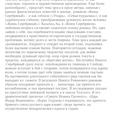
следствие, отразить в художественном произведении. Еще более
разнообразно ¡ предстает тема эроса в прозе автора, начиная с
ранних фантастических повестей и кончая , романом «Князь
Серебряный» - и как соблазн («Упырь», «Семья вурдалака»), и как
судьбоносное событие, преображающее духовную жизнь человека
(«Князь Серебряный»). Казалось бы, в «Князе Серебряном»
любовная интрига составляет сюжетную основу романа. Но, едва
заявив о себе, она перебивается иными смысловыми пластами,
сводящимися к нравственно-историческим и государственным
проблемам, мотиву долга и чести боярина. Тема эроса каждый раз
«размывается», бледнеет и отходит на второй план, подчиняясь
более высоким планам бытия. Повторяется ситуация, знакомая
читателям по лирическому творчеству писателя: для любви
необходим духовный простор, взор героя должен тонуть в
пределах, находящихся за «берегами жизни». Неслучайно Никита
.Серебряный сразу после. освобождения из темницы в Слободе,
вначале вступает в бой с татарами, потом возвращается под цареву
волю, а потом только дает себе право заняться личным счастьем.
На протяжении длительного событийного ряда героиня как бы
выпадает из: сюжета. В результате Никита Романович роковым
образом опаздывает приехать в ; . монастырь, где прячется его
возлюбленная, и она принимает постриг. В исследовании указано
на присутствие любовной интриги и в пьесах Толстого. В его
драматической трилогии («Смерть Иоанна Грозного», «Царь
Федор Иоаннович», «Борис Годунов») подчеркнуто, что крепость
брачного союза русского царя влияет, среди прочего, на
осуществление монархического идеала в стране.