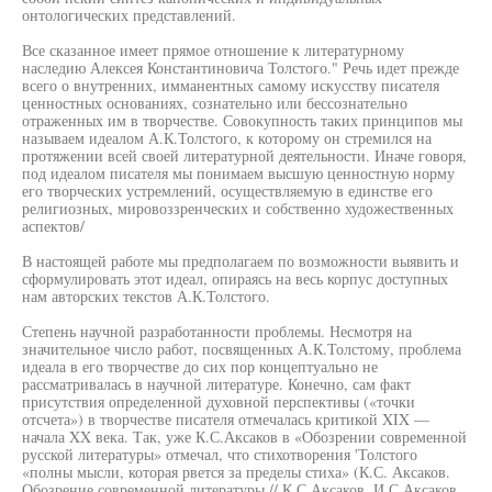
онтологических представлений.
Все сказанное имеет прямое отношение к литературному
наследию Алексея Константиновича Толстого." Речь идет прежде
всего о внутренних, имманентных самому искусству писателя
ценностных основаниях, сознательно или бессознательно
отраженных им в творчестве. Совокупность таких принципов мы
называем идеалом А.К.Толстого, к которому он стремился на
протяжении всей своей литературной деятельности. Иначе говоря,
под идеалом писателя мы понимаем высшую ценностную норму
его творческих устремлений, осуществляемую в единстве его
религиозных, мировоззренческих и собственно художественных
аспектов/
В настоящей работе мы предполагаем по возможности выявить и
сформулировать этот идеал, опираясь на весь корпус доступных
нам авторских текстов А.К.Толстого.
Степень научной разработанности проблемы. Несмотря на
значительное число работ, посвященных А.К.Толстому, проблема
идеала в его творчестве до сих пор концептуально не
рассматривалась в научной литературе. Конечно, сам факт
присутствия определенной духовной перспективы («точки
отсчета») в творчестве писателя отмечалась критикой XIX —
начала XX века. Так, уже К.С.Аксаков в «Обозрении современной
русской литературы» отмечал, что стихотворения 'Толстого
«полны мысли, которая рвется за пределы стиха» (К.С. Аксаков.
Обозрение современной литературы // К.С.Аксаков, И.С.Аксаков.