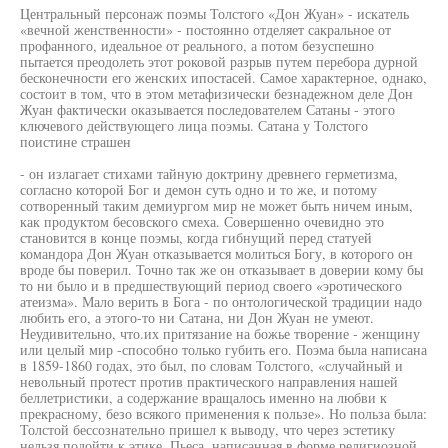
Центральный персонаж поэмы Толстого «Дон Жуан» - искатель
«вечной женственности» - постоянно отделяет сакральное от
профанного, идеальное от реального, а потом безуспешно
пытается преодолеть этот роковой разрыв путем перебора дурной
бесконечности его женских ипостасей. Самое характерное, однако,
состоит в том, что в этом метафизически безнадежном деле Дон
Жуан фактически оказывается последователем Сатаны - этого
ключевого действующего лица поэмы. Сатана у Толстого
поистине страшен
- он излагает стихами тайную доктрину древнего герметизма,
согласно которой Бог и демон суть одно и то же, и потому
сотворенный таким демиургом мир не может быть ничем иным,
как продуктом бесовского смеха. Совершенно очевидно это
становится в конце поэмы, когда гибнущий перед статуей
командора Дон Жуан отказывается молиться Богу, в которого он
вроде бы поверил. Точно так же он отказывает в доверии кому бы
то ни было и в предшествующий период своего «эротического
атеизма». Мало верить в Бога - по онтологической традиции надо
любить его, а этого-то ни Сатана, ни Дон Жуан не умеют.
Неудивительно, что.их притязание на божье творение - женщину
или целый мир -способно только губить его. Поэма была написана
в 1859-1860 годах, это был, по словам Толстого, «случайный и
невольный протест против практического направления нашей
беллетристики, а содержание вращалось именно на любви к
прекрасному, безо всякого применения к пользе». Но польза была:
Толстой бессознательно пришел к выводу, что через эстетику
нельзя подойти к этике. Пьеса, написанная в форме религиозной