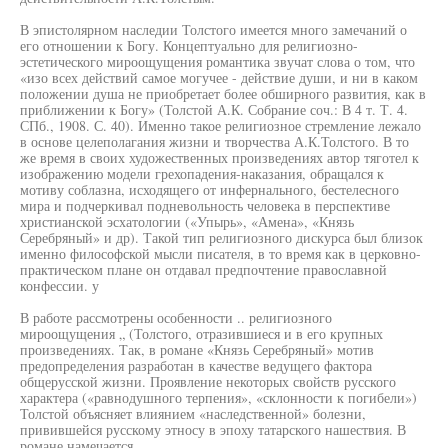
В эпистолярном наследии Толстого имеется много замечаний о
его отношении к Богу. Концептуально для религиозно-
эстетического мироощущения романтика звучат слова о том, что
«изо всех действий самое могучее - действие души, и ни в каком
положении душа не приобретает более обширного развития, как в
приближении к Богу» (Толстой А.К. Собрание соч.: В 4 т. Т. 4.
СПб., 1908. С. 40). Именно такое религиозное стремление лежало
в основе целеполагания жизни и творчества А.К.Толстого. В то
же время в своих художественных произведениях автор тяготел к
изображению модели грехопадения-наказания, обращался к
мотиву соблазна, исходящего от инфернального, бестелесного
мира и подчеркивал подневольность человека в перспективе
христианской эсхатологии («Упырь», «Амена», «Князь
Серебряный» и др). Такой тип религиозного дискурса был близок
именно философской мысли писателя, в то время как в церковно-
практическом плане он отдавал предпочтение православной
конфессии. у
В работе рассмотрены особенности .. религиозного
мироощущения „ (Толстого, отразившиеся и в его крупных
произведениях. Так, в романе «Князь Серебряный» мотив
предопределения разработан в качестве ведущего фактора
общерусской жизни. Проявление некоторых свойств русского
характера («равнодушного терпения», «склонности к погибели»)
Толстой объясняет влиянием «наследственной» болезни,
привившейся русскому этносу в эпоху татарского нашествия. В
романе намечается