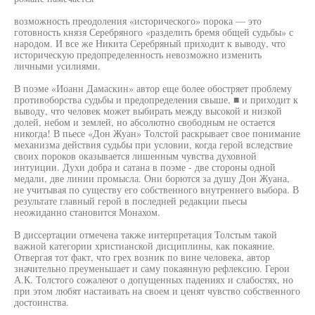
возможность преодоления «исторического» порока — это
готовность князя Серебряного «разделить бремя общей судьбы» с
народом. И все же Никита Серебряный приходит к выводу, что
историческую предопределенность невозможно изменить
личными усилиями.
В поэме «Иоанн Дамаскин» автор еще более обостряет проблему
противоборства судьбы и предопределения свыше, ■ и приходит к
выводу, что человек может выбирать между высокой и низкой
долей, небом и землей, но абсолютно свободным не остается
никогда! В пьесе «Дон Жуан» Толстой раскрывает свое понимание
механизма действия судьбы при условии, когда герой вследствие
своих пороков оказывается лишенным чувства духовной
интуиции. Духи добра и сатана в поэме - две стороны одной
медали, две линии промысла. Они борются за душу Дон Жуана,
не учитывая по существу его собственного внутреннего выбора. В
результате главный герой в последней редакции пьесы
неожиданно становится Монахом.
В диссертации отмечена также интерпретация Толстым такой
важной категории христианской дисциплины, как покаяние.
Отвергая тот факт, что грех возник по вине человека, автор
значительно преуменьшает и саму покаянную рефлексию. Герои
А.К. Толстого сожалеют о допущенных падениях и слабостях, но
при этом любят настаивать на своем и ценят чувство собственного
достоинства.