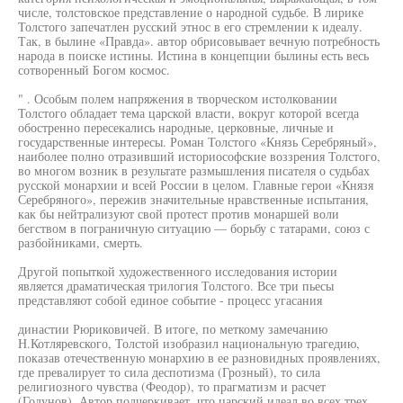
числе, толстовское представление о народной судьбе. В лирике
Толстого запечатлен русский этнос в его стремлении к идеалу.
Так, в былине «Правда». автор обрисовывает вечную потребность
народа в поиске истины. Истина в концепции былины есть весь
сотворенный Богом космос.
" . Особым полем напряжения в творческом истолковании
Толстого обладает тема царской власти, вокруг которой всегда
обостренно пересекались народные, церковные, личные и
государственные интересы. Роман Толстого «Князь Серебряный»,
наиболее полно отразивший историософские воззрения Толстого,
во многом возник в результате размышления писателя о судьбах
русской монархии и всей России в целом. Главные герои «Князя
Серебряного», пережив значительные нравственные испытания,
как бы нейтрализуют свой протест против монаршей воли
бегством в пограничную ситуацию — борьбу с татарами, союз с
разбойниками, смерть.
Другой попыткой художественного исследования истории
является драматическая трилогия Толстого. Все три пьесы
представляют собой единое событие - процесс угасания
династии Рюриковичей. В итоге, по меткому замечанию
Н.Котляревского, Толстой изобразил национальную трагедию,
показав отечественную монархию в ее разновидных проявлениях,
где превалирует то сила деспотизма (Грозный), то сила
религиозного чувства (Феодор), то прагматизм и расчет
(Годунов). Автор подчеркивает, что царский идеал во всех трех