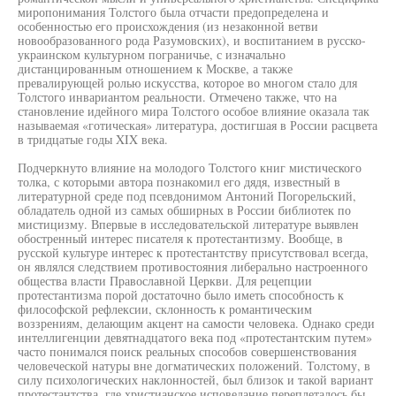
миропонимания Толстого была отчасти предопределена и
особенностью его происхождения (из незаконной ветви
новообразованного рода Разумовских), и воспитанием в русско-
украинском культурном пограничье, с изначально
дистанцированным отношением к Москве, а также
превалирующей ролью искусства, которое во многом стало для
Толстого инвариантом реальности. Отмечено также, что на
становление идейного мира Толстого особое влияние оказала так
называемая «готическая» литература, достигшая в России расцвета
в тридцатые годы XIX века.
Подчеркнуто влияние на молодого Толстого книг мистического
толка, с которыми автора познакомил его дядя, известный в
литературной среде под псевдонимом Антоний Погорельский,
обладатель одной из самых обширных в России библиотек по
мистицизму. Впервые в исследовательской литературе выявлен
обостренный интерес писателя к протестантизму. Вообще, в
русской культуре интерес к протестантству присутствовал всегда,
он являлся следствием противостояния либерально настроенного
общества власти Православной Церкви. Для рецепции
протестантизма порой достаточно было иметь способность к
философской рефлексии, склонность к романтическим
воззрениям, делающим акцент на самости человека. Однако среди
интеллигенции девятнадцатого века под «протестантским путем»
часто понимался поиск реальных способов совершенствования
человеческой натуры вне догматических положений. Толстому, в
силу психологических наклонностей, был близок и такой вариант
протестантства, где христианское исповедание переплеталось бы