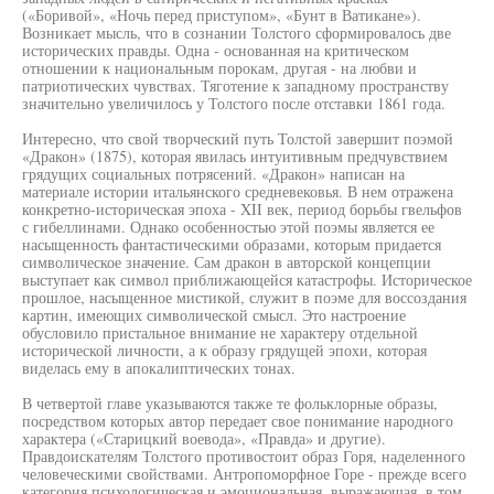
(«Боривой», «Ночь перед приступом», «Бунт в Ватикане»).
Возникает мысль, что в сознании Толстого сформировалось две
исторических правды. Одна - основанная на критическом
отношении к национальным порокам, другая - на любви и
патриотических чувствах. Тяготение к западному пространству
значительно увеличилось у Толстого после отставки 1861 года.
Интересно, что свой творческий путь Толстой завершит поэмой
«Дракон» (1875), которая явилась интуитивным предчувствием
грядущих социальных потрясений. «Дракон» написан на
материале истории итальянского средневековья. В нем отражена
конкретно-историческая эпоха - XII век, период борьбы гвельфов
с гибеллинами. Однако особенностью этой поэмы является ее
насыщенность фантастическими образами, которым придается
символическое значение. Сам дракон в авторской концепции
выступает как символ приближающейся катастрофы. Историческое
прошлое, насыщенное мистикой, служит в поэме для воссоздания
картин, имеющих символической смысл. Это настроение
обусловило пристальное внимание не характеру отдельной
исторической личности, а к образу грядущей эпохи, которая
виделась ему в апокалиптических тонах.
В четвертой главе указываются также те фольклорные образы,
посредством которых автор передает свое понимание народного
характера («Старицкий воевода», «Правда» и другие).
Правдоискателям Толстого противостоит образ Горя, наделенного
человеческими свойствами. Антропоморфное Горе - прежде всего
категория психологическая и эмоциональная, выражающая, в том