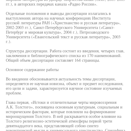
гг.), в авторских передачах канала «Радио России».
Отдельные положения и выводы диссертации излагались в
выступлениях автора на научных конференциях Института
русской литературы РАН («Христианство и русская литература»,
2002-2003 гг.), Санкт-Петербургского Университета («Санкт-
Петербург и мировая культура», 2004 г.), Петрозаводского
Университета («Евангельский текст и русская литература», 2003
г.).
Структура диссертации. Работа состоит из введения, четырех глав,
заключения и библиографического списка из 170 наименований.
Общий объем диссертации составляет 164 страницы.
Основное содержание работы
Во введении обосновывается актуальность темы диссертации,
определяется ее научная новизна, объект и предмет исследования,
его цели и задачи, характеризуется научное состояние изучаемых
проблем.
Глава первая, «Истоки и отличительные черты мировоззрения
А.К. Толстого», посвящена основным культурным, социальным и
историческим факторам, которые повлияли на формирование
мироощущения Толстого. В ней раскрывается особое влияние на
Толстого религиозно-эстетической атмосферы первой трети
девятнадцатого века, представляющей собою синтез
романтической мысли и универсального христианства. Специфика