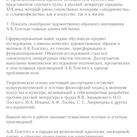
представителя «третьего пути» в русской литературе середины
XIX века, который равно сочувствовал позициям «западничества»
и «славянофильства» как в искусстве, так и в жизни.
3. Показать своеобразие художественно-образного воплощения
А.К.Толстым главных ценностей бытия.
Сформулированные выше задачи обусловили предмет
исследования, а именно комплекс художественных образов и
мотивов А.К.Толстого, их генезис, трансформацию и
функционирование. Объектом исследования стала вся
совокупность литературных текстов писателя. Диссертантом
выполнено комплексное исследование поэтических, прозаических
и эпистолярных произведений А.К.Толстого в едином
проблемном поле.
Теоретическую основу настоящей диссертации составляет
культурологический и эстстико-философский подход к явлениям
искусства и культуры, включающий в себя конкретные разработки
проблем русской литературы в трудах В.В. Зеньковского, Н.О.
Лосского, И.А. Ильина, А.Ф. Лосева, С. С. Аверинцева и других
исследователей.
Важное место в работе занимает осмысление поэтики и эстетики
произведений
A.К.Толстого и в парадигме религиозной идеологии, несводимой,
однако, к строгому православию как единственному