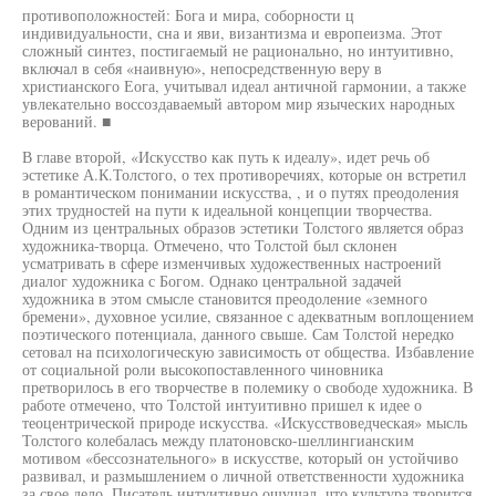
противоположностей: Бога и мира, соборности ц
индивидуальности, сна и яви, византизма и европеизма. Этот
сложный синтез, постигаемый не рационально, но интуитивно,
включал в себя «наивную», непосредственную веру в
христианского Еога, учитывал идеал античной гармонии, а также
увлекательно воссоздаваемый автором мир языческих народных
верований. ■
В главе второй, «Искусство как путь к идеалу», идет речь об
эстетике А.К.Толстого, о тех противоречиях, которые он встретил
в романтическом понимании искусства, , и о путях преодоления
этих трудностей на пути к идеальной концепции творчества.
Одним из центральных образов эстетики Толстого является образ
художника-творца. Отмечено, что Толстой был склонен
усматривать в сфере изменчивых художественных настроений
диалог художника с Богом. Однако центральной задачей
художника в этом смысле становится преодоление «земного
бремени», духовное усилие, связанное с адекватным воплощением
поэтического потенциала, данного свыше. Сам Толстой нередко
сетовал на психологическую зависимость от общества. Избавление
от социальной роли высокопоставленного чиновника
претворилось в его творчестве в полемику о свободе художника. В
работе отмечено, что Толстой интуитивно пришел к идее о
теоцентрической природе искусства. «Искусствоведческая» мысль
Толстого колебалась между платоновско-шеллингианским
мотивом «бессознательного» в искусстве, который он устойчиво
развивал, и размышлением о личной ответственности художника
за свое дело. Писатель интуитивно ощущал, что культура творится