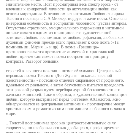
значительное место. Поэт просматривал весь спектр эроса - от
влечения к конкретной личности до актуализации любви как
основы мироздания. В основном вся интимная Любовная лирика
Толстого посвящена С.А.Миллер, подруге и жене поэта. Отмечена
интересная особенность в восприятии любовного чувства автором.
Отсутствие страстного, эмоционального содержания в интимной
лирике является одним из принципов его художественной
эстетики. Любовь-воспоминание, любовь-рефлексия, любовь как
духовный феномен прежде всего привлекает к себе поэта («Ты
помнишь ли, Мария...» и др). В поэме «Грешница»
противопоставляется проявление языческой и христианской
любви, причем сам сюжет поэмы построен по принципу
контраста. Разворот больших
страстей к вечности показан в поэме «Алхимик». Центральный
персонаж поэмы Толстого «Дон Жуан» - искатель «вечной
женственности» - постоянно отделяет сакральное от профанного,
идеальное от реального, а затем безуспешно пытается преодолеть
этот роковой разрыв путем перебора дурной бесконечности его
женских жпостасей. Таким образом, в художественной концепции
любви, которую выстраивает перед читателем АХТолстой, ясно
обнаруживается ее центральная антиномия - противоречие между
христианским и романтическим пониманием любовного начала в
мире.
., Толстой воспринимал эрос как центростремительную силу
творчества, по изображал его как дробящееся, профанируемое
чувство, которое не под силу сохранить художнику, и, как