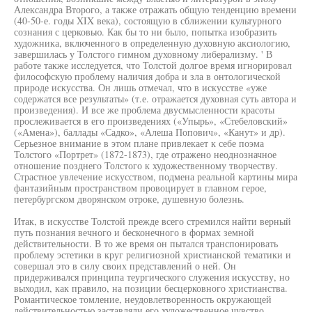
Александра Второго, а также отражать общую тенденцию времени
(40-50-е. годы XIX века), состоящую в сближении культурного
сознания с церковью. Как бы то ни было, попытка изобразить
художника, включенного в определенную духовную аксиологию,
завершилась у Толстого гимном духовному либерализму. ' В
работе также исследуется, что Толстой долгое время игнорировал
философскую проблему наличия добра и зла в онтологической
природе искусства. Он лишь отмечал, что в искусстве «уже
содержатся все результаты» (т.е. отражается духовная суть автора и
произведения). И все же проблема двусмысленности красоты
прослеживается в его произведениях («Упырь», «Стебеловский»
(«Амена»), баллады «Садко», «Алеша Попович», «Канут» и др).
Серьезное внимание в этом плане привлекает к себе поэма
Толстого «Портрет» (1872-1873), где отражено неоднозначное
отношение позднего Толстого к художественному творчеству.
Страстное увлечение искусством, подмена реальной картины мира
фантазийным пространством провоцирует в главном герое,
петербургском дворянском отроке, душевную болезнь.
Итак, в искусстве Толстой прежде всего стремился найти верный
путь познания вечного и бесконечного в формах земной
действительности. В то же время он пытался транспонировать
проблему эстетики в круг религиозной христианской тематики и
совершал это в силу своих представлений о ней. Он
придерживался принципа теургического служения искусству, но
выходил, как правило, на позиции бесцерковного христианства.
Романтическое томление, неудовлетворенность окружающей
действительностью заставляли его художественное чувство