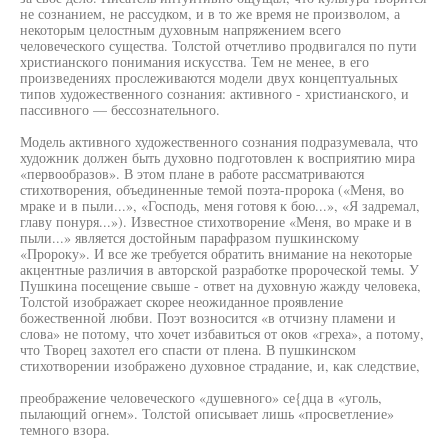
не сознанием, не рассудком, и в то же время не произволом, а
некоторым целостным духовным напряжением всего
человеческого существа. Толстой отчетливо продвигался по пути
христианского понимания искусства. Тем не менее, в его
произведениях прослеживаются модели двух концептуальных
типов художественного сознания: активного - христианского, и
пассивного — бессознательного.
Модель активного художественного сознания подразумевала, что
художник должен быть духовно подготовлен к восприятию мира
«первообразов». В этом плане в работе рассматриваются
стихотворения, объединенные темой поэта-пророка («Меня, во
мраке и в пыли...», «Господь, меня готовя к бою...», «Я задремал,
главу понуря...»). Известное стихотворение «Меня, во мраке и в
пыли...» является достойным парафразом пушкинскому
«Пророку». И все же требуется обратить внимание на некоторые
акцентные различия в авторской разработке пророческой темы. У
Пушкина посещение свыше - ответ на духовную жажду человека,
Толстой изображает скорее неожиданное проявление
божественной любви. Поэт возносится «в отчизну пламени и
слова» не потому, что хочет избавиться от оков «греха», а потому,
что Творец захотел его спасти от плена. В пушкинском
стихотворении изображено духовное страдание, и, как следствие,
преображение человеческого «душевного» се{дца в «уголь,
пылающий огнем». Толстой описывает лишь «просветление»
темного взора.