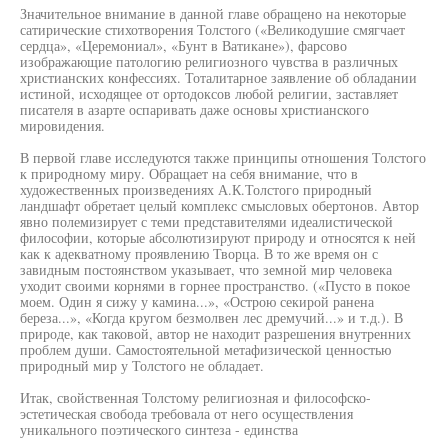
Значительное внимание в данной главе обращено на некоторые
сатирические стихотворения Толстого («Великодушие смягчает
сердца», «Церемониал», «Бунт в Ватикане»), фарсово
изображающие патологию религиозного чувства в различных
христианских конфессиях. Тоталитарное заявление об обладании
истиной, исходящее от ортодоксов любой религии, заставляет
писателя в азарте оспаривать даже основы христианского
мировидения.
В первой главе исследуются также принципы отношения Толстого
к природному миру. Обращает на себя внимание, что в
художественных произведениях А.К.Толстого природный
ландшафт обретает целый комплекс смысловых обертонов. Автор
явно полемизирует с теми представителями идеалистической
философии, которые абсолютизируют природу и относятся к ней
как к адекватному проявлению Творца. В то же время он с
завидным постоянством указывает, что земной мир человека
уходит своими корнями в горнее пространство. («Пусто в покое
моем. Один я сижу у камина...», «Острою секирой ранена
береза...», «Когда кругом безмолвен лес дремучий...» и т.д.). В
природе, как таковой, автор не находит разрешения внутренних
проблем души. Самостоятельной метафизической ценностью
природный мир у Толстого не обладает.
Итак, свойственная Толстому религиозная и философско-
эстетическая свобода требовала от него осуществления
уникального поэтического синтеза - единства