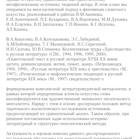
метафизическому источнику творений автора. В этом плане мы
опираемся на многоаспектный подход к феноменам словесного
искусства, реализованный в работах В.М.Акимова,
Е.И.Анненковой, П.Е.Бухаркина, В.А.Воропаева, М.М.Дунаева,
И.А.Есаулова, В.Н.Запсвалова, Г.П.Ионина, К.Г.Исупова,
АЛ.Казина,
B.А.Кошелева, В.А.Котельникова, Э.С.Лебедевой,
А.МЛюбомудрова, Т.Г.Мальчуковой, Н.С.Серегиной,
Н.Н.Скатова, Ю.В.Стенника. Коллективные труды «Христианство
и русская литература» (СПб., 1994, 1996, 1999, 2000),
«Евангельский текст в русской литературе ХУШ-ХХ веков:
цитата, реминисценция, мотив, сюжет, жанр» (Петрозаводск,
1994, 1998), «Русская литература XIX века и христианство» (М.,
1997), «Религиозные и мифологические тенденции в русской
литературе XIX века» (М., 1997) свидетельствуют о
формировании комплексной литературоведческой методологии, в
рамках которой определенные аспекты искусства слова
квалифицируются как художественный эквивалент писательского
менталитета. Наряду с этим в основу диссертации положен метод
тщательного аналитического исследования источников,
предполагающий их сравнительный анализ. Таким образом, при
решении поставленных задач использованы историко-
литературный и структурно-типологический методы.
Актуальность н научная новизна данного диссертационного
исследования обусловлена как недостаточной изученностью самой