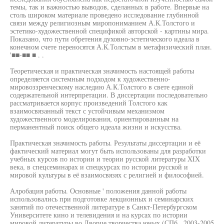
темы, так и важностью выводов, сделанных в работе. Впервые на
столь широком материале проведено исследование глубинной
связи между религиозным миропониманием А.К.Толстого и
эстетико-художественной спецификой авторской - картины мира.
Показано, что пути обретения духовно-эстетического идеала в
конечном счете переносятся А.К.Толстым в метафизический план.
'■■-■■ ■ . .
Теоретическая и практическая значимость настоящей работы
определяется системным подходом к художественно-
мировоззренческому наследию А.К.Толстого в свете единой
содержательной интерпретации. В диссертации последовательно
рассматривается корпус произведений Толстого как
взаимосвязанный текст с устойчивым механизмом
художественного моделирования, ориентированным на
перманентный поиск общего идеала жизни и искусства.
Практическая значимость работы. Результаты диссертации и её
фактический материал могут быть использованы для разработки
учебных курсов по истории и теории русской литературы XIX
века, в спецсеминарах и спецкурсах по истории русской и
мировой культуры в её взаимосвязях с религией и философией.
Алробация работы. Основные ' положения данной работы
использовались при подготовке лекционных и семинарских
занятий по отечественной литературе в Санкт-Петербургском
Университете кино и телевидения и на курсах по истории
мировой литературы во Дворце творчества юных (СПб., 2003-2005