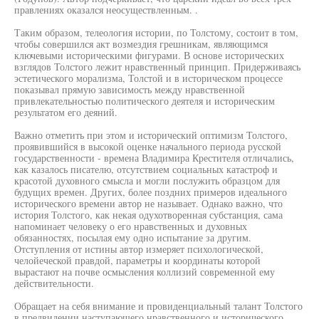
правлениях оказался неосуществленным. .
Таким образом, телеология истории, по Толстому, состоит в том,
чтобы совершился акт возмездия грешникам, являющимся
ключевыми историческими фигурами. В основе исторических
взглядов Толстого лежит нравственный принцип. Придерживаясь
эстетического морализма, Толстой и в историческом процессе
показывал прямую зависимость между нравственной
привлекательностью политического деятеля и историческим
результатом его деяний.
Важно отметить при этом и исторический оптимизм Толстого,
проявившийся в высокой оценке начального периода русской
государственности - времена Владимира Крестителя отличались,
как казалось писателю, отсутствием социальных катастроф и
красотой духовного смысла и могли послужить образцом для
будущих времен. Других, более поздних примеров идеального
исторического времени автор не называет. Однако важно, что
история Толстого, как некая одухотворенная субстанция, сама
напоминает человеку о его нравственных и духовных
обязанностях, посылая ему одно испытание за другим.
Отступления от истины автор измеряет психологической,
челойеческой правдой, параметры и координаты которой
вырастают на почве осмысления коллизий современной ему
действительности.
Обращает на себя внимание и провиденциальный талант Толстого
в предвидении наступающего нравственного и исторического