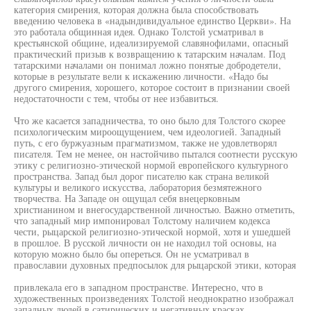
категория смирения, которая должна была способствовать
введению человека в «надындивидуальное единство Церкви». На
это работала общинная идея. Однако Толстой усматривал в
крестьянской общине, идеализируемой славянофилами, опасный
практический призыв к возвращению к татарским началам. Под
татарскими началами он понимал ложно понятые добродетели,
которые в результате вели к искажению личности. «Надо бы
другого смирения, хорошего, которое состоит в признании своей
недостаточности с тем, чтобы от нее избавиться.
Что же касается западничества, то оно было для Толстого скорее
психологическим мироощущением, чем идеологией. Западный
путь, с его буржуазным прагматизмом, также не удовлетворял
писателя. Тем не менее, он настойчиво пытался соотнести русскую
этику с религиозно-этической нормой европейского культурного
пространства. Запад был дорог писателю как страна великой
культуры и великого искусства, лаборатория безмятежного
творчества. На Западе он ощущал себя внецерковным
христианином и внегосударственной личностью. Важно отметить,
что западный мир импонировал Толстому наличием кодекса
чести, рыцарской религиозно-этической нормой, хотя и ушедшей
в прошлое. В русской личности он не находил той основы, на
которую можно было бы опереться. Он не усматривал в
православии духовных предпосылок для рыцарской этики, которая
привлекала его в западном пространстве. Интересно, что в
художественных произведениях Толстой неоднократно изображал
западных людей в сатирических и негативных красках