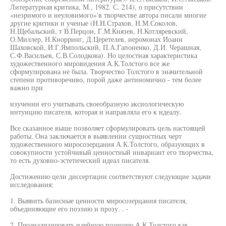
Литературная критика, М., 1982. С. 214), о присутствии
«незримого и неуловимого»'в творчестве автора писали многие
другие критики и ученые (H.H.Страхов, Н.М.Соколов,
Н.Щебальский, т В.Перцои, Г.М.Князев, Н.Котляревский,
О.Миллер, Н.Кнорринг, Д.Церетелев, иеромонах Иоанн
Шаховской, И.Г.Ямпольский, П.А.Гапоненко, Д.И. Черашная,
С.Ф.Васильев, С.В.Солодкова). Но целостная характеристика
художественного мировидения А.К.Толстого все же
сформулирована не была. Творчество Толстого в значительной
степени противоречиво, порой даже антиномично - тем более
важно при
изучении его учитывать своеобразную аксиологическую
интуицию писателя, которая и направляла его к идеалу.
Все сказанное выше позволяет сформулировать цель настоящей
работы. Она заключается в выявлении сущностных черт
художественного миросозерцания А.К.Толстого, образующих в
совокупности устойчивый ценностный инвариант его творчества,
то есть духовно-эстетический идеал писателя.
Достижению цели диссертации соответствуют следующие задачи
исследования:
1. Выявить базисные ценности миросозерцания писателя,
объединяющие его поэзию и прозу. . -
2. Проанализировать идейную позицию А.К.Толстого как