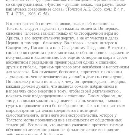
со спиритуализмом: «Чувство - лучший вожак, чем разум, также
как музыка совершеннее слова» (Толстой А.К. Собр. соч.: В 4 т .
Т. 4. СПб., 1908. С. 58).
В протестантской системе взглядов, оказавшей влияние на
Толстого, следует выделить три важных момента. Во-первых,
спасение человека зависит только от чистосердечной веры во
Христа, в его искупительную жертву, а не от участия в делах
Церкви.ц помощи . ближнему. Во-вторых - важен интерес к
Священному Писанию, а не к Священному Преданию. В-третьих,
согласно воззрениям протестантизма, особенно полное выражение
получившим в кальвинизме, Бог еще до сотворения мира в своем
абсолютном предвидении предопределил одних к спасению,
других к гибели,, причем-приговор этот неизбежен и непостижим
для человека. Как отмечают, богословы, «протестанты склонны
.-.умалять значение человеческих усилий в деле спасения души.
Но поскольку никто не знает, к чему он предопределен Творцом,
каждый должен думать, что является божьим избранником и
направлять свою энергию к тому, чтобы своей деятельностью.,
показать свое предопределение к спасению. Таким образом, по
тому, насколько удачно складывается жизнь человека, - можно
судить о проявлении его богоизбранности. Так в протестантском
мировоззрении фатализм соединяется с позицией
самостоятельного, активного жизнестроительства, которое у
Толстого могло проявляться вне зависимости от общественных
тенденций. Возможно, что именно увлечение протестантизмом
обусловило детерминированное, фаталистическое восприятие
действительности А.К.Толстым.