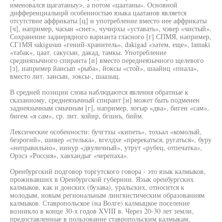
именовался щагатаныу>, а потом «цаатаны». Основной
дифференциальнрй особенностью языка цаатанов является
отсутствие аффрикаты [ц] и употребление вместо нее аффрикаты
[ч], например, часыи «снег», чучирхы «уставать», чэвер «чистый».
Сохранение заднерядного варианта гласного [г] СПМЯ, например,
СГ1МЯ sakigusun «гений-хранитель», dakigad «затем, еще», lamaki
«табак», цаат. сакусын, дакад, тамкы. Употребление
среднеязычного спиранта [и] вместо переднеязычного щелевого
[з], например йансып «рыба», йоксы «стой», шаайиц «пиала»,
вместо лит. зансын, зоксы-, шаазыц.
В средней позиции слова наблюдаются явления обратные к
сказанному, среднеязычный спирант [н] может быть подменен
заднеязычным смычным [г], например, хогыр «два», биген «сам»,
бигем «я сам», ср. лит. хойир, бгшнъ, бийм.
Лексические особенности: бучгтхы «кипеть», тохьал «комолый,
безрогий», шивер «стелька», вгелдхе «пререкаться, ругаться», буру
«неправильно», нинур «двуличный», утрут «рубец, отпечатка»,
Орзсэ «Россия», хавхандыг «черепаха».
Оренбургский подговор торгутского говора - это язык калмыков,
проживавших в Оренбургской губернии. Язык оренбургских
калмыков, как и донских (бузава), уральских, относится к
молодым, новым региональным лингвистическим образованиям
калмыков. Ставропольское (на Волге) калмыцкое поселение
возникло в конце 30-х годов XVIII в. Через 20-30 лет земли,
предоставленные в пользование ставропольским калмыкам,