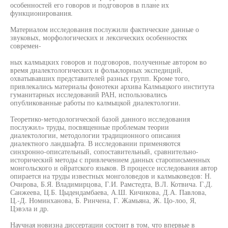
особенностей его говоров и подговоров в плане их
функционирования.
Материалом исследования послужили фактические данные о
звуковых, морфологических и лексических особенностях
современ-
ных калмыцких говоров и подговоров, полученные автором во
время диалектологических и фольклорных экспедиций,
охватывавших представителей разных групп. Кроме того,
привлекались материалы фонотеки архива Калмыцкого института
гуманитарных исследований РАН, использовались
опубликованные работы по калмыцкой диалектологии.
Теоретико-методологической базой данного исследования
послужил» труды, посвященные проблемам теории
диалектологии, методологии традиционного описания
диалектного ландшафта. В исследовании применяются
синхронно-описательный, сопоставительный, сравнительно-
исторический методы с привлечением данных старописьменных
монгольского и ойратского языков. В процессе исследования автор
опирается на труды известных монголоведов и калмыковедов: Н.
Очирова, Б.Я. Владимирцова, Г.И. Рамстедта, В.Л. Котвича. Г.Д.
Санжеева, Ц.Б. Цыдендамбаева, А.Ш. Кичикова, Д.А. Павлова,
Ц.-Д. Номинханова, Б. Ринчена, Г. Жамьяна, Ж. Цо-лоо, Я,
Цэвэла и др.
Научная новизна диссертации состоит в том, что впервые в