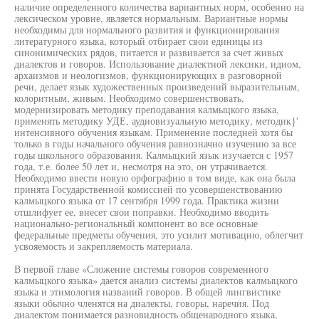
наличие определенного количества вариантных норм, особенно на
лексическом уровне, является нормальным. Вариантные нормы
необходимы для нормального развития и функционирования
литературного языка, который отбирает свои единицы из
синонимических рядов, питается и развивается за счет живых
диалектов и говоров. Использование диалектной лексики, идиом,
архаизмов и неологизмов, функционирующих в разговорной
речи, делает язык художественных произведений выразительным,
колоритным, живым. Необходимо совершенствовать,
модернизировать методику преподавания калмыцкого языка,
применять методику УДЕ, аудиовизуальную методику, методик}'
интенсивного обучения языкам. Применение последней хотя бы
только в годы начального обучения равнозначно изучению за все
годы школьного образования. Калмыцкий язык изучается с 1957
года, т.е. более 50 лет и, несмотря на это, он утрачивается.
Необходимо ввести новую орфографию в том виде, как она была
принята Государственной комиссией по усовершенствованию
калмыцкого языка от 17 сентября 1999 года. Практика жизни
отшлифует ее, внесет свои поправки. Необходимо вводить
национально-региональный компонент во все основные
федеральные предметы обучения, это усилит мотивацию, облегчит
усвояемость и закрепляемость материала.
В первой главе «Сложение системы говоров современного
калмыцкого языка» дается анализ системы диалектов калмыцкого
языка и этимология названий говоров. В общей лингвистике
языки обычно членятся на диалекты, говоры, наречия. Под
диалектом понимается разновидность общенародного языка,