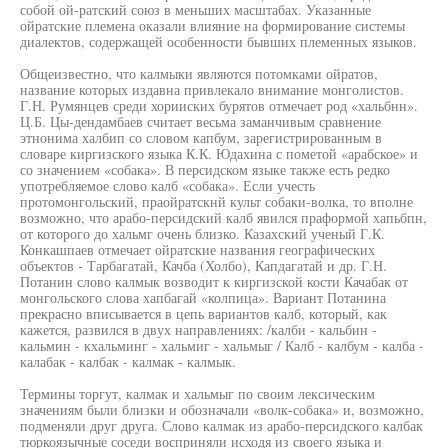
собой ой-ратский союз в меньших масштабах. Указанные
ойратские племена оказали влияние на формирование системы
диалектов, содержащей особенности бывших племенных языков.
Общеизвестно, что калмыки являются потомками ойратов,
название которых издавна привлекало внимание монголистов.
Г.Н. Румянцев среди хорииских бурятов отмечает род «хальбнн».
Ц.Б. Цы-дендамбаев считает весьма заманчивым сравнение
этнонима халбип со словом капбум, зарегистрированным в
словаре киргизского языка К.К. Юдахина с пометой «арабское» и
со значением «собака». В персидском языке также есть редко
употребляемое слово калб «собака». Если учесть
протомонгольский, праойратскнй культ собаки-волка, то вполне
возможно, что арабо-персидский калб явился праформой хапьбпн,
от которого до хальмг очень близко. Казахский ученый Г.К.
Конкашпаев отмечает ойратские названия географических
объектов - Тарбагатай, Качба (Холбо), Капдагатай и др. Г.Н.
Потанин слово калмык возводит к киргизской кости Качабак от
монгольского слова хапбагай «колпица». Вариант Потанина
прекрасно вписывается в цепь вариантов калб, который, как
кажется, развился в двух направлениях: /калби - кальбин -
кальмин - кхальминг - хальмиг - хальмыг / Калб - калбум - калба -
калабак - калбак - калмак - калмык.
Термины торгут, калмак и хальмыг по своим лексическим
значениям были близки и обозначали «волк-собака» и, возможно,
подменяли друг друга. Слово калмак из арабо-персидского калбак
тюркоязычные соседи восприняли исходя из своего языка и