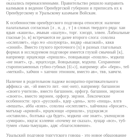
оказались перенаселенными. Правительство решило направить
калмыков в ведение Оренбургской губернии и приписать их к
Оренбургскому и Уральскому казачьим Войскам.
К особенностям оренбургского подговора относятся: наличие
палатальных согласных [л , н, д , т ] в словах твердого ряда: хаи
ядын «кашель», ачьвын «шалун», торг. хэнэдп, элвен. Лабиальные
гласные [о, в] встречаются не далее второго слога: сохолна
«ослепляет», oigo.wo «полуюрта», вндвр «высокий», квкв
«синий». Вместо глухого проточного [х] в разных глагольных
формах в исследуемом подговоре имеется глухой смычный [к],
например: ирцекэщи «пришли», повцыкащи «пошли», мэдкеш
«не знает», ср., ирцехэлди, йовцыхащи, мэдхеш. Сохранение
старописьменных губно-губных [£(«)], например: аб= «бери», теб
«меткий», хабчин ~ хапчин этноним, вместо ав=, твв, хавчгм.
Наличие в родительном падеже возвратно-притяжательного
аффикса -ан, -эй вместо лит. -нн(-неп), например: багшинэн
«своего учителя», вместо багшинен, орфогр. багшинн, эврэнэн
«своего», вместо эврэнен, орфогр. эврэнн. Лексические
особенности: орсо «русский», вдер «день», хото «пища», влгв
«вешать», абба «взял», сохолна «ослепляет», хайчикна «бросает»,
матъхыр «кривой», ирцекэощи «пришли», улдэцкэж;и
«оставили», болтыка «да будет», мэдкеш «не знает», укенщэнэв
«умираю», юцгас кэлевчи «почему не сказал», хущар «все», туб-
тумен «тьма-тьмущая», адяс «благословение».
Уральский подговор торгутского говора - это новое образование