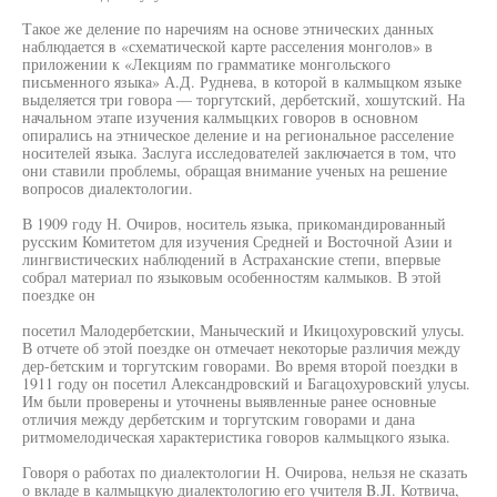
Такое же деление по наречиям на основе этнических данных
наблюдается в «схематической карте расселения монголов» в
приложении к «Лекциям по грамматике монгольского
письменного языка» А.Д. Руднева, в которой в калмыцком языке
выделяется три говора — торгутский, дербетский, хошутский. На
начальном этапе изучения калмыцких говоров в основном
опирались на этническое деление и на региональное расселение
носителей языка. Заслуга исследователей заключается в том, что
они ставили проблемы, обращая внимание ученых на решение
вопросов диалектологии.
В 1909 году Н. Очиров, носитель языка, прикомандированный
русским Комитетом для изучения Средней и Восточной Азии и
лингвистических наблюдений в Астраханские степи, впервые
собрал материал по языковым особенностям калмыков. В этой
поездке он
посетил Малодербетскии, Маныческий и Икицохуровский улусы.
В отчете об этой поездке он отмечает некоторые различия между
дер-бетским и торгутским говорами. Во время второй поездки в
1911 году он посетил Александровский и Багацохуровский улусы.
Им были проверены и уточнены выявленные ранее основные
отличия между дербетским и торгутским говорами и дана
ритмомелодическая характеристика говоров калмыцкого языка.
Говоря о работах по диалектологии Н. Очирова, нельзя не сказать
о вкладе в калмыцкую диалектологию его учителя B.JI. Котвича,