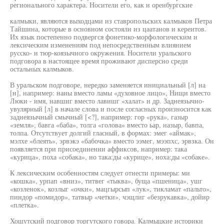
регионального характера. Носители его, как и оренбургские
калмыки, являются выходцами из ставропольских калмыков Петра
Тайшина, которые в основном состояли из цаатанов и кереитов.
Их язык постепенно подвергся фонетико-морфологическим и
лексическим изменениям под непосредственным влиянием
русско- и тюр-коязычного окружения. Носители уральского
подговора в настоящее время проживают дисперсно среди
остальных калмыков.
В уральском подговоре, нередко заменяется инициальный [л] на
[н], например: наиы вместо ламы «духовное лицо», Нищи вместо
Люки - имя, навшиг вместо лавишг «халат» и др. Заднеязычно-
увулярный [л] в начале слова и после согласных произносится как
заднеязычный смычный [<?], например: гор «рука», газыр
«земля», бавга «баба», толга «голова» вместо ьар, назыр, бавпа,
толпа. Отсутствует долгий гласный, в формах: эмег «аймак»,
мэлхе «блеять», эрвэкэ «бабочка» вместо ээмег, мээпхс, эрвзка. Он
появляется при присоединении аффиксов, например: така
«курица», поха «собака», но така:ды «курице», ноха:ды «собаке».
К лексическим особенностям следует отнести примеры: ми
«кошка», урпап «вниз», титвег «тыква», буща «пшеница», ушг
«козленок», козлыг «очки», мацгырсып «лук», тикламат «пальто»,
пиндор «помидор», татвыр «четки», чэщлиг «безрукавка», дойир
«плетка».
Хошутский подговор торгутского говора. Калмыцкие историки