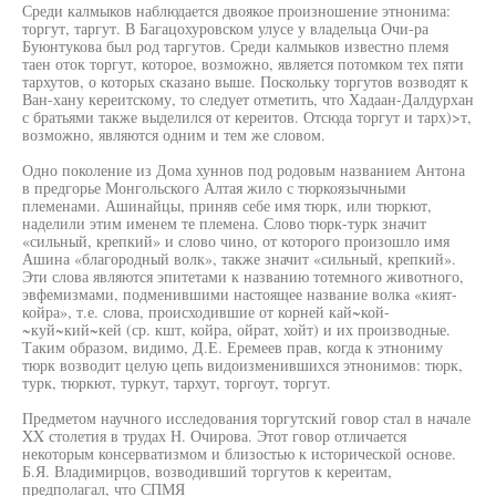
Среди калмыков наблюдается двоякое произношение этнонима:
торгут, таргут. В Багацохуровском улусе у владельца Очи-ра
Буюнтукова был род таргутов. Среди калмыков известно племя
таен оток торгут, которое, возможно, является потомком тех пяти
тархутов, о которых сказано выше. Поскольку торгутов возводят к
Ван-хану кереитскому, то следует отметить, что Хадаан-Далдурхан
с братьями также выделился от кереитов. Отсюда торгут и тарх)>т,
возможно, являются одним и тем же словом.
Одно поколение из Дома хуннов под родовым названием Антона
в предгорье Монгольского Алтая жило с тюркоязычными
племенами. Ашинайцы, приняв себе имя тюрк, или тюркют,
наделили этим именем те племена. Слово тюрк-турк значит
«сильный, крепкий» и слово чино, от которого произошло имя
Ашина «благородный волк», также значит «сильный, крепкий».
Эти слова являются эпитетами к названию тотемного животного,
эвфемизмами, подменившими настоящее название волка «кият-
койра», т.е. слова, происходившие от корней кай~кой-
~куй~кий~кей (ср. кшт, койра, ойрат, хойт) и их производные.
Таким образом, видимо, Д.Е. Еремеев прав, когда к этнониму
тюрк возводит целую цепь видоизменившихся этнонимов: тюрк,
турк, тюркют, туркут, тархут, торгоут, торгут.
Предметом научного исследования торгутский говор стал в начале
XX столетия в трудах Н. Очирова. Этот говор отличается
некоторым консерватизмом и близостью к исторической основе.
Б.Я. Владимирцов, возводивший торгутов к кереитам,
предполагал, что СПМЯ