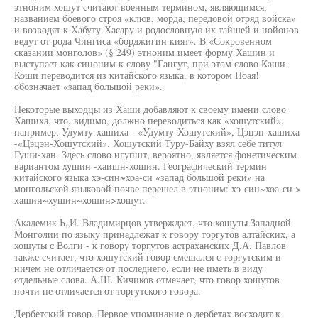
этноним хошут считают военным термином, являющимся,
названием боевого строя «клюв, морда, передовой отряд войска»
и возводят к Хабуту-Хасару и родословную их тайшей и нойонов
ведут от рода Чингиса «борджигин кият». В «Сокровенном
сказании монголов» (§ 249) этноним имеет форму Хашин и
выступает как синоним к слову "Гангут, при этом слово Каши-
Коши переводится из китайского языка, в котором Ноая!
обозначает «запад большой реки».
Некоторые выходцы из Хаши добавляют к своему имени слово
Хашиха, что, видимо, должно переводиться как «хошутский»,
например, Удумту-хашиха - «Удумту-Хошутский», Цэцэн-хашиха
-«Цэцэн-Хошутский». Хошутский Туру-Байху взял себе титул
Гуши-хан. Здесь слово игупшт, вероятно, является фонетическим
вариантом хушин -хаишн-хошин. Географический термин
китайского языка хэ-син~хоа-си «запад большой реки» на
монгольской языковой почве перешел в этноним: хэ-син~хоа-си >
хашин~хушин~хошин>хошут.
Академик Ь„И. Владимирцов утверждает, что хошуты Западной
Монголии по языку принадлежат к говору торгутов алтайских, а
хошуты с Волги - к говору торгутов астраханских Д.А. Павлов
также считает, что хошутский говор смешался с торгутским и
ничем не отличается от последнего, если не иметь в виду
отдельные слова. А.III. Кичиков отмечает, что говор хошутов
почти не отличается от торгутского говора.
Дербетский говор. Первое упоминание о дербетах восходит к