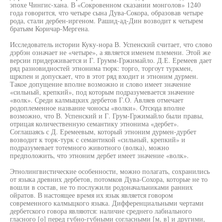
эпохе Чингис-хана. В «Сокровенном сказании монголов» 1240
года говорится, что четыре сына Дува-Сокора, образовав четыре
рода, стали дербен-иргеном. Рашид-ад-Дин возводит к четырем
братьям Коричар-Мергена.
Исследователь истории Куку-нора В. Успенский считает, что слово
дэрбэн означает не «четыре», а является именем племени. Этой же
версии придерживается и Г. Грумм-Гржимайло. Д.Е. Еремеев дает
ряд разновидностей этнонима тюрк: торго, торгоут туркмен,
щркпен и допускает, что в этот ряд входит и этноним дурмен.
Такое допущение вполне возможно и слово имеет значение
«сильный, крепкий», под которым подразумевается значение
«волк». Среди калмыцких дербетов Г.О. Авляев отмечает
родоплеменное название чоносы «волки». Отсюда вполне
возможно, что В. Успенский и Г. Грум-Гржимайло были правы,
отрицая количественную семантику этнонима «дербет».
Соглашаясь с Д. Еремеевым, который этноним дурмен-дурбет
возводит к торк-турк с семантикой «сильный, крепкий» и
подразумевает тотемного животного (волка), можно
предположить, что этноним дербет имеет значение «волк».
Этнолингвистические особенности, можно полагать, сохранились
от языка древних дербетов, потомков Дува-Сохора, которые не то
вошли в состав, не то послужили родоначальниками ранних
ойратов. В настоящее время их язык является говором
современного калмыцкого языка. Дифференциальными чертами
дербетского говора являются: наличие среднего лабиального
гласного [о] перед губно-губными согласными [м, в] и другими,