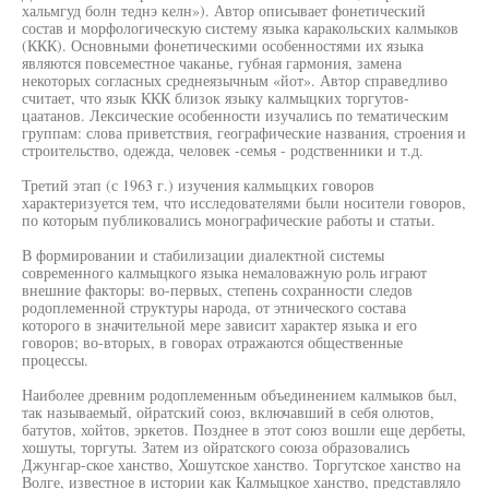
хальмгуд болн теднэ келн»). Автор описывает фонетический
состав и морфологическую систему языка каракольских калмыков
(ККК). Основными фонетическими особенностями их языка
являются повсеместное чаканье, губная гармония, замена
некоторых согласных среднеязычным «йот». Автор справедливо
считает, что язык ККК близок языку калмыцких торгутов-
цаатанов. Лексические особенности изучались по тематическим
группам: слова приветствия, географические названия, строения и
строительство, одежда, человек -семья - родственники и т.д.
Третий этап (с 1963 г.) изучения калмыцких говоров
характеризуется тем, что исследователями были носители говоров,
по которым публиковались монографические работы и статьи.
В формировании и стабилизации диалектной системы
современного калмыцкого языка немаловажную роль играют
внешние факторы: во-первых, степень сохранности следов
родоплеменной структуры народа, от этнического состава
которого в значительной мере зависит характер языка и его
говоров; во-вторых, в говорах отражаются общественные
процессы.
Наиболее древним родоплеменным объединением калмыков был,
так называемый, ойратский союз, включавший в себя олютов,
батутов, хойтов, эркетов. Позднее в этот союз вошли еще дербеты,
хошуты, торгуты. Затем из ойратского союза образовались
Джунгар-ское ханство, Хошутское ханство. Торгутское ханство на
Волге, известное в истории как Калмыцкое ханство, представляло