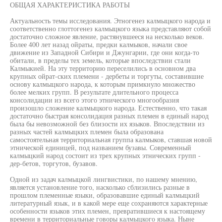
ОБЩАЯ ХАРАКТЕРИСТИКА РАБОТЫ
Актуальность темы исследования. Этногенез калмыцкого народа и
соответственно глоттогенез калмыцкого языка представляют собой
достаточно сложное явление, растянувшееся на несколько веков.
Более 400 лет назад ойраты, предки калмыков, начали свое
движение из Западной Сибири и Джунгарии, где они когда-то
обитали, в пределы тех земель, которые впоследствии стали
Калмыкией. На эту территорию переселились в основном два
крупных ойрат-ских племени - дербеты и торгуты, составившие
основу калмыцкого народа, к которым примкнуло множество
более мелких групп. В результате длительного процесса
консолидации из всего этого этнического многообразия
произошло сложение калмыцкого народа. Естественно, что такая
достаточно быстрая консолидация разных племен в единый народ
была бы невозможной без близости их языков. Впоследствии из
разных частей калмыцких племен была образована
самостоятельная территориальная группа калмыков, ставшая новой
этнической единицей, под названием бузавы. Современный
калмыцкий народ состоит из трех крупных этнических групп -
дер-бетов, торгутов, бузавов.
Одной из задач калмыцкой лингвистики, по нашему мнению,
является установление того, насколько сблизились разные в
прошлом племенные языки, образовавшие единый калмыцкий
литературный язык, и в какой мере еще сохраняются характерные
особенности языков этих племен, превратившиеся к настоящему
времени в территориальные говоры калмыцкого языка. Ныне