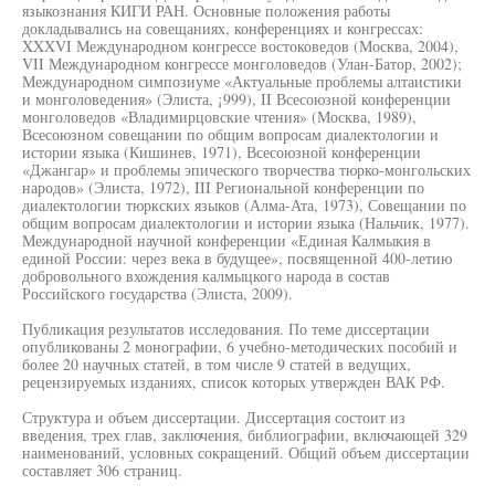
языкознания КИГИ РАН. Основные положения работы
докладывались на совещаниях, конференциях и конгрессах:
XXXVI Международном конгрессе востоковедов (Москва, 2004),
VII Международном конгрессе монголоведов (Улан-Батор, 2002);
Международном симпозиуме «Актуальные проблемы алтаистики
и монголоведения» (Элиста, ¡999), II Всесоюзной конференции
монголоведов «Владимирцовские чтения» (Москва, 1989),
Всесоюзном совещании по общим вопросам диалектологии и
истории языка (Кишинев, 1971), Всесоюзной конференции
«Джангар» и проблемы эпического творчества тюрко-монгольских
народов» (Элиста, 1972), III Региональной конференции по
диалектологии тюркских языков (Алма-Ата, 1973), Совещании по
общим вопросам диалектологии и истории языка (Нальчик, 1977).
Международной научной конференции «Единая Калмыкия в
единой России: через века в будущее», посвященной 400-летию
добровольного вхождения калмыцкого народа в состав
Российского государства (Элиста, 2009).
Публикация результатов исследования. По теме диссертации
опубликованы 2 монографии, 6 учебно-методических пособий и
более 20 научных статей, в том числе 9 статей в ведущих,
рецензируемых изданиях, список которых утвержден ВАК РФ.
Структура и объем диссертации. Диссертация состоит из
введения, трех глав, заключения, библиографии, включающей 329
наименований, условных сокращений. Общий объем диссертации
составляет 306 страниц.