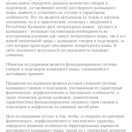
весьма важно определить реальное количество говоров и
подговоров, составляющих основу разговорного калмыцкого
языка, выявить и установить их систему и характерные
особенности. Все это является актуальным не только в научном
отношении, но и в практическом, поскольку с введением в
Республике Калмыкия двух литературных языков - русского и
калмыцкого - возникает настоятельная необходимость во
всестороннем изучении как самого литературного языка, так и его
живой питательной среды ~ калмыцких говоров и подговоров, за
счет которых происходит обогащение литературного языка. В
свете сказанного актуальность исследования не вызывает
сомнения.
Объектом исследования является функционирование системы
говоров и подговоров калмыцкого языка, сложившейся к
настоящему времени.
Предметом исследования является история сложения системы
калмыцких говоров и подговоров, учитывающая их характерные
фонетические, морфологические и лексические особенности, а
также этническое деление калмыков; сравнительная
характеристика функционирования звукового строя говоров и
подговоров и морфологии их именных частей речи.
Цель исследования состоит в том, чтобы: а) опираясь на критерии
фонетического, морфологического и лексического характера,
определить языковые особенности территориальных вариантов
разговорного калмыцкого языка, увязав их с этническим делением