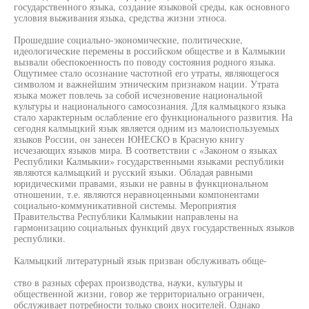
государственного языка, создание языковой среды, как основного
условия выживания языка, средства жизни этноса.
Прошедшие социально-экономические, политические,
идеологические перемены в российском обществе и в Калмыкии
вызвали обеспокоенность по поводу состояния родного языка.
Ощутимее стало осознание частотной его утраты, являющегося
символом и важнейшим этническим признаком нации. Утрата
языка может повлечь за собой исчезновение национальной
культуры и национального самосознания. Для калмыцкого языка
стало характерным ослабление его функционального развития. На
сегодня калмыцкий язык является одним из малоиспользуемых
языков России, он занесен ЮНЕСКО в Красную книгу
исчезающих языков мира. В соответствии с «Законом о языках
Республики Калмыкии» государственными языками республики
являются калмыцкий и русский языки. Обладая равными
юридическими правами, языки не равны в функциональном
отношении, т.е. являются неравноценными компонентами
социально-коммуникативной системы. Мероприятия
Правительства Республики Калмыкии направлены на
гармонизацию социальных функций двух государственных языков
республики.
Калмыцкий литературный язык призван обслуживать обще-
ство в разных сферах производства, науки, культуры и
общественной жизни, говор же территориально ограничен,
обслуживает потребности только своих носителей. Однако