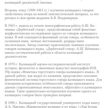
калмыцкой диалектной лексики.
Второму этапу (1909-1963 гг.) изучения калмыцких говоров
свойственна опора на живой лингвистический материал, за что
ратовал в свое время академик Б.Я. Владимирцов.
В 1963 г. вышла из печати монографическая работа А.Ш. Ки-
чикова «Дербетский говор», представляющая собой фонетико-
морфологическое исследование одного из говоров калмыцкого
языка. В ней освещаются фонемный состав говора, особенности
склонения имен, личных местоимений, разряды имен
числительных. Автор отмечает практическое значение изучения
говоров калмыцкого языка. «Дербетский говор» А.Ш. Кичикова -
начало систематической работы в области калмыцкой
диалектологии.
В 1979 г. Калмыцкий научно-исследовательский институт
истории, филологии и экономики выпустил монографию H.H.
Убу-шаева «Фонетика торгутского говора калмыцкого языка». В
данной работе, как видно из названия, представлено описание
фонетической системы торгутского говора калмыцкого языка. Для
освещения исторических особенностей говора привлекаются
данные старописьменных монгольского, ойратского и калмыцкого
языков. Такое сравнительно-историческое изучение одного из
калмыцких говоров было проведено впервые.
В 1990 г. Калмыцкий государственный университет издал книгу
Д.А. Павлова «Каракольские калмыки и их язык» («Хар Ьолын