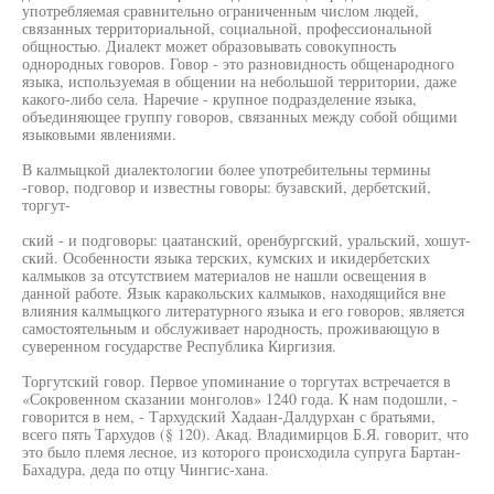
употребляемая сравнительно ограниченным числом людей,
связанных территориальной, социальной, профессиональной
общностью. Диалект может образовывать совокупность
однородных говоров. Говор - это разновидность общенародного
языка, используемая в общении на небольшой территории, даже
какого-либо села. Наречие - крупное подразделение языка,
объединяющее группу говоров, связанных между собой общими
языковыми явлениями.
В калмыцкой диалектологии более употребительны термины
-говор, подговор и известны говоры: бузавский, дербетский,
торгут-
ский - и подговоры: цаатанский, оренбургский, уральский, хошут-
ский. Особенности языка терских, кумских и икидербетских
калмыков за отсутствием материалов не нашли освещения в
данной работе. Язык каракольских калмыков, находящийся вне
влияния калмыцкого литературного языка и его говоров, является
самостоятельным и обслуживает народность, проживающую в
суверенном государстве Республика Киргизия.
Торгутский говор. Первое упоминание о торгутах встречается в
«Сокровенном сказании монголов» 1240 года. К нам подошли, -
говорится в нем, - Тархудский Хадаан-Далдурхан с братьями,
всего пять Тархудов (§ 120). Акад. Владимирцов Б.Я. говорит, что
это было племя лесное, из которого происходила супруга Бартан-
Бахадура, деда по отцу Чингис-хана.