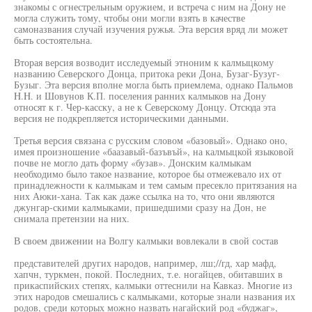
знакомы с огнестрельным оружием, и встреча с ним на Дону не
могла служить тому, чтобы они могли взять в качестве
самоназвания случай изучения ружья. Эта версия вряд ли может
быть состоятельна.
Вторая версия возводит исследуемый этноним к калмыцкому
названию Северского Донца, притока реки Дона, Бузаг-Бузуг-
Бузыг. Эта версия вполне могла быть приемлема, однако Пальмов
H.H. и Шовунов К.П. поселения ранних калмыков на Дону
относят к г. Чер-касску, а не к Северскому Донцу. Отсюда эта
версия не подкрепляется историческими данными.
Третья версия связана с русским словом «базовый». Однако оно,
имея произношение «баазавый-базъвъй», на калмыцкой языковой
почве не могло дать форму «бузав». Донским калмыкам
необходимо было такое название, которое бы отмежевало их от
принадлежности к калмыкам и тем самым пресекло притязания на
них Аюки-хана. Так как даже ссылка на то, что они являются
джунгар-скими калмыками, пришедшими сразу на Дон, не
снимала претензии на них.
В своем движении на Волгу калмыки вовлекали в свой состав
представителей других народов, например, лш;//гд, хар мафд,
хапчн, туркмен, покой. Последних, т.е. ногайцев, обитавших в
прикаспийских степях, калмыки оттеснили на Кавказ. Многие из
этих народов смешались с калмыками, которые знали названия их
родов, среди которых можно назвать нагайский род «буджаг»,