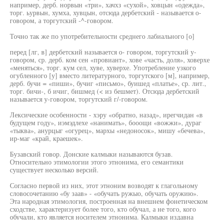
например, дерб. норвын «три», хачхз «сухой», ховцын «одежда»,
торг. ьурвын, хумха, хувцын, отсюда дербетский - называется о-
говором, а торгутский -^-говором.
Точно так же по употребительности среднего лабиального [о]
перед [лг, в] дербетский называется о- говором, торгутский у-
говором, ср. дерб. ком сен «провиант», хове «часть, доля», ховерхе
«меняться», торг. кум сел, хуве, хуверхе. Употребление узкого
огубленного [у] вместо литературного, торгутского [м], например,
дерб. бучи = «пиши», бучиг «письмо», буишед «платье», ср. лит.,
торг. бичи-, б ичиг, бишмед (< из бешмет). Отсюда дербетский
называется у-говором, торгутский г/-говором.
Лексические особенности - хэру «обратно, назад», ирегчидан «в
будущем году», иэмэдлехе «нанимать», бооощи «вожжи», дураг
«тыква», анурцыг «огурец», мархы «недоносок», мишу «бечева»,
ир-маг «край, краешек».
Бузавский говор. Донские калмыки называются бузав.
Относительно этимологии этого этнонима, его семантики
существует несколько версий.
Согласно первой из них, этот этноним возводят к глагольному
словосочетанию «бу заав» - «обучать ружыо, обучать оружию».
Эта народная этимология, построенная на внешнем фонетическом
сходстве, характеризует более того, кто обучал, а не того, кого
обучали, кто является носителем этнонима. Калмыки издавна