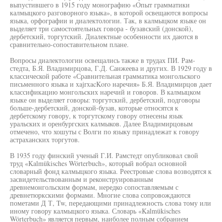
выпустившего в 1915 году монографию «Опыт грамматики
калмыцкого разговорного языка», в которой освещаются вопросы
языка, орфографии и диалектологии. Так, в калмыцком языке он
выделяет три самостоятельных говора - бузавский (донской),
дербетский, торгутский. Диалектные особенности их даются в
сравнительно-сопоставительном плане.
Вопросы диалектологии освещались также в трудах ПИ. Рам-
стедта, Б.Я. Владимирцова, Г.Д. Санжеева и других. В 1929 году в
классической работе «Сравнительная грамматика монгольского
письменного языка и xajrxacKoro наречия» Б.Я. Владимирцов дает
классификацию монгольских наречий и говоров. В калмыцком
языке он выделяет говоры: торгутский, дербетский, подговоры
больше-дербетский, донской-бузав, которые относятся к
дербетскому говору, к торгутскому говору отнесены язык
уральских и оренбургских калмыков. Далее Владимирцовым
отмечено, что хошуты с Волги по языку принадлежат к говору
астраханских торгутов.
В 1935 году финский ученый Г.И. Рамстедт опубликовал свой
труд «Kalmükisches Wörterbuch», который вобрал основной
словарный фонд калмыцкого языка. Реестровые слова возводятся к
засвидетельствованным и реконструированным
древнемонгольским формам, нередко сопоставляемым с
древнетюркскими формами. Многие слова сопровождаются
пометами Д Т, Tw, передающими принадлежность слова тому или
иному говору калмыцкого языка. Словарь «Kalmükisches
Wörterbuch» является первым, наиболее полным собранием