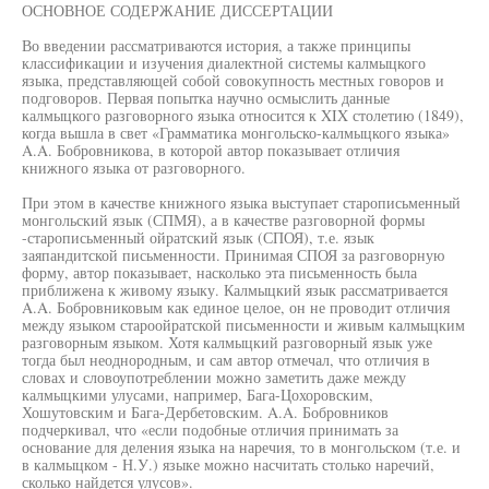
ОСНОВНОЕ СОДЕРЖАНИЕ ДИССЕРТАЦИИ
Во введении рассматриваются история, а также принципы
классификации и изучения диалектной системы калмыцкого
языка, представляющей собой совокупность местных говоров и
подговоров. Первая попытка научно осмыслить данные
калмыцкого разговорного языка относится к XIX столетию (1849),
когда вышла в свет «Грамматика монгольско-калмыцкого языка»
A.A. Бобровникова, в которой автор показывает отличия
книжного языка от разговорного.
При этом в качестве книжного языка выступает старописьменный
монгольский язык (СПМЯ), а в качестве разговорной формы
-старописьменный ойратский язык (СПОЯ), т.е. язык
заяпандитской письменности. Принимая СПОЯ за разговорную
форму, автор показывает, насколько эта письменность была
приближена к живому языку. Калмыцкий язык рассматривается
A.A. Бобровниковым как единое целое, он не проводит отличия
между языком староойратской письменности и живым калмыцким
разговорным языком. Хотя калмыцкий разговорный язык уже
тогда был неоднородным, и сам автор отмечал, что отличия в
словах и словоупотреблении можно заметить даже между
калмыцкими улусами, например, Бага-Цохоровским,
Хошутовским и Бага-Дербетовским. A.A. Бобровников
подчеркивал, что «если подобные отличия принимать за
основание для деления языка на наречия, то в монгольском (т.е. и
в калмыцком - Н.У.) языке можно насчитать столько наречий,
сколько найдется улусов».