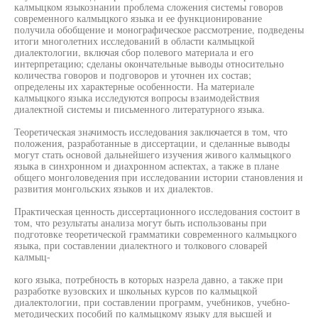
калмыцком языкознании проблема сложения системы говоров
современного калмыцкого языка и ее функционирование
получила обобщение и монографическое рассмотрение, подведены
итоги многолетних исследований в области калмыцкой
диалектологии, включая сбор полевого материала и его
интерпретацию; сделаны окончательные выводы относительно
количества говоров и подговоров и уточнен их состав;
определены их характерные особенности. На материале
калмыцкого языка исследуются вопросы взаимодействия
диалектной системы и письменного литературного языка.
Теоретическая значимость исследования заключается в том, что
положения, разработанные в диссертации, и сделанные выводы
могут стать основой дальнейшего изучения живого калмыцкого
языка в синхронном и диахронном аспектах, а также в плане
общего монголоведения при исследовании истории становления и
развития монгольских языков и их диалектов.
Практическая ценность диссертационного исследования состоит в
том, что результаты анализа могут быть использованы при
подготовке теоретической грамматики современного калмыцкого
языка, при составлении диалектного и толкового словарей
калмыц-
кого языка, потребность в которых назрела давно, а также при
разработке вузовских и школьных курсов по калмыцкой
диалектологии, при составлении программ, учебников, учебно-
методических пособий по калмыцкому языку для высшей и