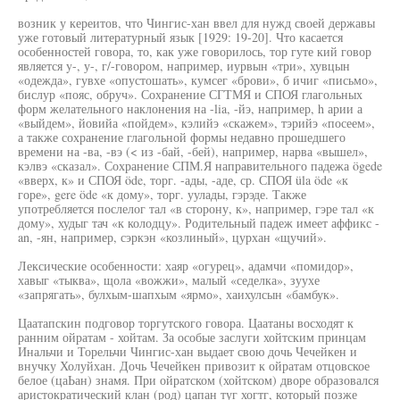
возник у кереитов, что Чингис-хан ввел для нужд своей державы
уже готовый литературный язык [1929: 19-20]. Что касается
особенностей говора, то, как уже говорилось, тор гуте кий говор
является y-, у-, г/-говором, например, иурвын «три», хувцын
«одежда», гувхе «опустошать», кумсег «брови», б ичиг «письмо»,
бислур «пояс, обруч». Сохранение СГТМЯ и СПОЯ глагольных
форм желательного наклонения на -lia, -йэ, например, h арии а
«выйдем», йовийа «пойдем», кэлийэ «скажем», тэрийэ «посеем»,
а также сохранение глагольной формы недавно прошедшего
времени на -ва, -вэ (< из -бай, -бей), например, нарва «вышел»,
кэлвэ «сказал». Сохранение СПМ.Я направительного падежа ögede
«вверх, к» и СПОЯ öde, торг. -ады, -аде, ср. СПОЯ üla öde «к
горе», gere öde «к дому», торг. уулады, гэрэде. Также
употребляется послелог тал «в сторону, к», например, гэре тал «к
дому», худыг тач «к колодцу». Родительный падеж имеет аффикс -
an, -ян, например, сэркэн «козлиный», цурхан «щучий».
Лексические особенности: хаяр «огурец», адамчи «помидор»,
хавыг «тыква», щола «вожжи», малый «седелка», зуухе
«запрягать», булхым-шапхым «ярмо», хаихулсын «бамбук».
Цаатапскин подговор торгутского говора. Цаатаны восходят к
ранним ойратам - хойтам. За особые заслуги хойтским принцам
Инальчи и Торельчи Чингис-хан выдает свою дочь Чечейкен и
внучку Холуйхан. Дочь Чечейкен привозит к ойратам отцовское
белое (цаЬан) знамя. При ойратском (хойтском) дворе образовался
аристократический клан (род) цапан туг хогтг, который позже