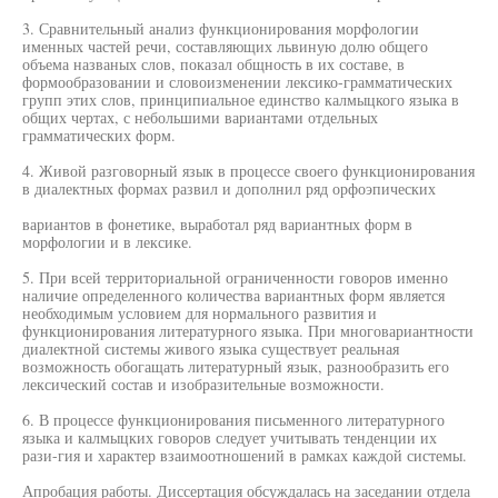
3. Сравнительный анализ функционирования морфологии
именных частей речи, составляющих львиную долю общего
объема названых слов, показал общность в их составе, в
формообразовании и словоизменении лексико-грамматических
групп этих слов, принципиальное единство калмыцкого языка в
общих чертах, с небольшими вариантами отдельных
грамматических форм.
4. Живой разговорный язык в процессе своего функционирования
в диалектных формах развил и дополнил ряд орфоэпических
вариантов в фонетике, выработал ряд вариантных форм в
морфологии и в лексике.
5. При всей территориальной ограниченности говоров именно
наличие определенного количества вариантных форм является
необходимым условием для нормального развития и
функционирования литературного языка. При многовариантности
диалектной системы живого языка существует реальная
возможность обогащать литературный язык, разнообразить его
лексический состав и изобразительные возможности.
6. В процессе функционирования письменного литературного
языка и калмыцких говоров следует учитывать тенденции их
рази-гия и характер взаимоотношений в рамках каждой системы.
Апробация работы. Диссертация обсуждалась на заседании отдела