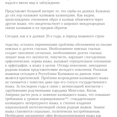
надолго ввели мир в заблуждение.
Представляет большой интерес то, что сербы на далеких Балканах
до сих пор называют калмыков калвинцами. Как видим,
происхождение этнонимов ойрат и калмык объясняется через
другие языки, что свидетельствует о широких международных
связях калмыков и их предков-ойратов.
Сегодня, как и в далекие 20-е годы, в период языкового строи-
тедьства, остались нерешенными проблемы обозначения на письме
неясных и долгих гласных. Необозначение неясных гласных
создает скопление согласных, необозначение долгих гласных
лишает язык его звучности, певучести, нарушает слогоделение,
орфоэпические, нормы языка, вызывает отрицательное отношение
к орфографии, к языку в целом. Отсюда нежелание, невладение
родным языком представителями молодого поколения. Реальная
языковая ситуация в Республике Калмыкия на данном этапе
является критической. Проблема возрождения калмыцкого языка
не снимается с повестки даже при его статусе государственного
языка. За последние годы в связи с активизацией контактов с
зарубежными родственными народами Монголии, Китая,
Америки растет роль и значение калмыцкого языка, что повышает
требование к уровню нормированное™, стандартизации
калмыцкого литературного языка, к степени владения
национальной интеллигенцией своим родным языком. Знание
языка становится социально, политически востребованным.
Необходимо расширение сфер функционирования языка как