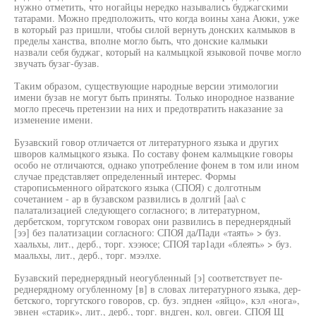
нужно отметить, что ногайцы нередко назывались буджагскими
татарами. Можно предположить, что когда воины хана Аюки, уже
в который раз пришли, чтобы силой вернуть донских калмыков в
пределы ханства, вполне могло быть, что донские калмыки
назвали себя буджаг, который на калмыцкой языковой почве могло
звучать бузаг-бузав.
Таким образом, существующие народные версии этимологии
имени бузав не могут быть приняты. Только инородное название
могло пресечь претензии на них и предотвратить наказание за
изменение имени.
Бузавский говор отличается от литературного языка и других
шворов калмыцкого языка. По составу фонем калмыцкие говоры
особо не отличаются, однако употребление фонем в том или ином
случае представляет определенный интерес. Формы
старописьменного ойратского языка (СПОЯ) с долготным
сочетанием - ар в бузавском развились в долгий [аа\ с
палатализацией следующего согласного; в литературном,
дербетском, торгутском говорах они развились в переднерядный
[ээ] без палатизации согласного: СПОЯ да/Пади «таять» > буз.
хаальхы, лит., дерб., торг. хээюсе; СПОЯ тар1ади «блеять» > буз.
маальхы, лит., дерб., торг. мээлхе.
Бузавский переднерядный неогубленный [э] соответствует пе-
реднерядному огубленному [в] в словах литературного языка, дер-
бетского, торгутского говоров, ср. буз. эпднен «яйцо», кэл «нога»,
эвнен «старик», лит., дерб., торг. вндген, кол, овгеи. СПОЯ Щ