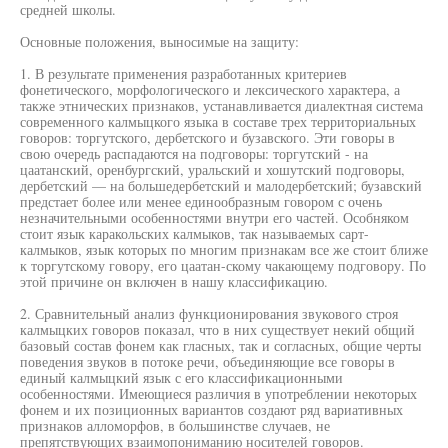
средней школы.
Основные положения, выносимые на защиту:
1. В результате применения разработанных критериев
фонетического, морфологического и лексического характера, а
также этнических признаков, устанавливается диалектная система
современного калмыцкого языка в составе трех территориальных
говоров: торгутского, дербетского и бузавского. Эти говоры в
свою очередь распадаются на подговоры: торгутский - на
цаатанский, оренбургский, уральский и хошутский подговоры,
дербетский — на большедербетский и малодербетский; бузавский
предстает более или менее единообразным говором с очень
незначительными особенностями внутри его частей. Особняком
стоит язык каракольских калмыков, так называемых сарт-
калмыков, язык которых по многим признакам все же стоит ближе
к торгутскому говору, его цаатан-скому чакающему подговору. По
этой причине он включен в нашу классификацию.
2. Сравнительный анализ функционирования звукового строя
калмыцких говоров показал, что в них существует некий общий
базовый состав фонем как гласных, так и согласных, общие черты
поведения звуков в потоке речи, объединяющие все говоры в
единый калмыцкий язык с его классификационными
особенностями. Имеющиеся различия в употреблении некоторых
фонем и их позиционных вариантов создают ряд вариативных
признаков алломорфов, в большинстве случаев, не
препятствующих взаимопониманию носителей говоров.