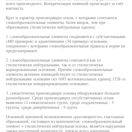
всего производного. Конкретизация значений происходит за счёт
контекста.
Круг и характер производящих основ, с которыми сочетаются
словообразовательные элементы, более широк, чем при
образовании стилистически нейтральных единиц:
1. словообразовательные элементы соединяются с субстантивными
(480 примеров) и адъективными (34 примера) основами,
соединение с которыми словообразовательные правила в норме не
предусматривают.
2. словообразовательные элементы сочетаются как со
стилистически нейтральными, так и со стилистически
маркированными основами. Причём словообразовательные
элементы активнее ваимодействуют со стилистически
нейтральными основами (из 1693 коллоквиальных единиц 1528 со
стилистически немаркированными основами).
3. семантически производящие основы обнаруживают большое
разнообразие. Среди производящих отсубстантивных основ
выявлено 11 семантических групп, среди отадъективных - 3
группы, среди девербативных - 9 групп.
Основной причиной возникновения «разговорности» глагольных
образований, состоящих из компонентов: словообразовательный
элемент + стилистически нейтральная основа, является нарушение
закона внутренней валентности, прежде всего нарушение