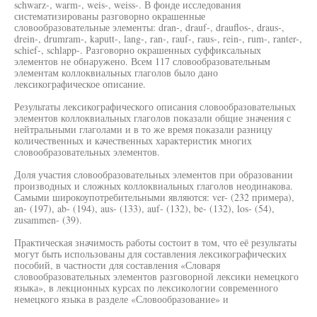
schwarz-, warm-, weis-, weiss-. В фонде исследования
систематизированы разговорно окрашенные
словообразовательные элементы: dran-, drauf-, drauflos-, draus-,
drein-, drumram-, kaputt-, lang-, ran-, rauf-, raus-, rein-, rum-, ranter-,
schief-, schlapp-. Разговорно окрашенных суффиксальных
элементов не обнаружено. Всем 117 словообразовательным
элементам коллоквиальных глаголов было дано
лексикографическое описание.
Результаты лексикографического описания словообразовательных
элементов коллоквиальных глаголов показали общие значения с
нейтральными глаголами и в то же время показали разницу
количественных и качественных характеристик многих
словообразовательных элементов.
Доля участия словообразовательных элементов при образовании
производных и сложных коллоквиальных глаголов неодинакова.
Самыми широкоупотребительными являются: ver- (232 примера),
an- (197), ab- (194), aus- (133), auf- (132), be- (132), los- (54),
zusammen- (39).
Практическая значимость работы состоит в том, что её результаты
могут быть использованы для составления лексикографических
пособий, в частности для составления «Словаря
словообразовательных элементов разговорной лексики немецкого
языка», в лекционных курсах по лексикологии современного
немецкого языка в разделе «Словообразование» и