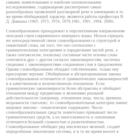
самыми значительными и наиболее основательными
исследованиями, содержащими рассмотрение самых
разнообразных проявлений разговорной речи и имеющими в то
же время обобщающий характер, являются работы профессора В.
Д. Девкина (1965, 1973, 1974, 1979,1981, 1991, 1994, 2000).
Словообразование принадлежит к перспективным направлениям
описания строя современного немецкого языка. Нельзя отрицать
ни непосредственной связи словообразования со структурой и
семантикой слова, ни того, что оно соотносимо с
грамматическими категориями и парадигмами частей речи, а
также синтаксисом, поскольку составные части основы слова
сочетаются друг с другом согласно закономерностям, частично
сходными с закономерностями соединения слов в предложении.
Однако словообразование обладает собственными, только ему
присущими чертами. Обобщённые и абстрагированные законы
словообразования отличаются от грамматических закономерностей
и в качественном и количественном отношении. Если
грамматические закономерности более абстрактны и обобщают
отношения между предметами и явлениями реальной
действительности (например, отношения лица, числа, времени,
модальности глаголов), то словообразовательные категории имеют
широкое лексико - семантическое содержание. Число
словообразовательных средств значительно превышает число
грамматических средств, а их многозначность и синонимия
отличаются большей сложностью и разветвлённостью.
Словообразование обобщает ряд лексических явлений, создаёт
определённые лексические системы, и в то же время вносит в