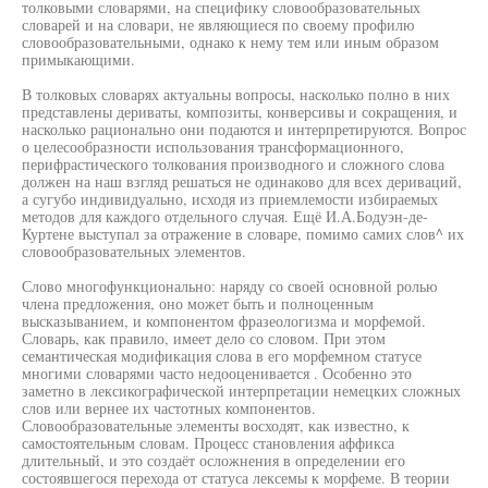
толковыми словарями, на специфику словообразовательных
словарей и на словари, не являющиеся по своему профилю
словообразовательными, однако к нему тем или иным образом
примыкающими.
В толковых словарях актуальны вопросы, насколько полно в них
представлены дериваты, композиты, конверсивы и сокращения, и
насколько рационально они подаются и интерпретируются. Вопрос
о целесообразности использования трансформационного,
перифрастического толкования производного и сложного слова
должен на наш взгляд решаться не одинаково для всех дериваций,
а сугубо индивидуально, исходя из приемлемости избираемых
методов для каждого отдельного случая. Ещё И.А.Бодуэн-де-
Куртене выступал за отражение в словаре, помимо самих слов^ их
словообразовательных элементов.
Слово многофункционально: наряду со своей основной ролью
члена предложения, оно может быть и полноценным
высказыванием, и компонентом фразеологизма и морфемой.
Словарь, как правило, имеет дело со словом. При этом
семантическая модификация слова в его морфемном статусе
многими словарями часто недооценивается . Особенно это
заметно в лексикографической интерпретации немецких сложных
слов или вернее их частотных компонентов.
Словообразовательные элементы восходят, как известно, к
самостоятельным словам. Процесс становления аффикса
длительный, и это создаёт осложнения в определении его
состоявшегося перехода от статуса лексемы к морфеме. В теории