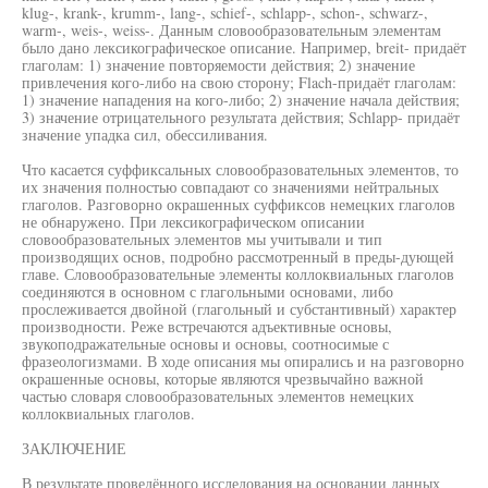
klug-, krank-, krumm-, lang-, schief-, schlapp-, schon-, schwarz-,
warm-, weis-, weiss-. Данным словообразовательным элементам
было дано лексикографическое описание. Например, breit- придаёт
глаголам: 1) значение повторяемости действия; 2) значение
привлечения кого-либо на свою сторону; Flach-придаёт глаголам:
1) значение нападения на кого-либо; 2) значение начала действия;
3) значение отрицательного результата действия; Schlapp- придаёт
значение упадка сил, обессиливания.
Что касается суффиксальных словообразовательных элементов, то
их значения полностью совпадают со значениями нейтральных
глаголов. Разговорно окрашенных суффиксов немецких глаголов
не обнаружено. При лексикографическом описании
словообразовательных элементов мы учитывали и тип
производящих основ, подробно рассмотренный в преды-дующей
главе. Словообразовательные элементы коллоквиальных глаголов
соединяются в основном с глагольными основами, либо
прослеживается двойной (глагольный и субстантивный) характер
производности. Реже встречаются адъективные основы,
звукоподражательные основы и основы, соотносимые с
фразеологизмами. В ходе описания мы опирались и на разговорно
окрашенные основы, которые являются чрезвычайно важной
частью словаря словообразовательных элементов немецких
коллоквиальных глаголов.
ЗАКЛЮЧЕНИЕ
В результате проведённого исследования на основании данных