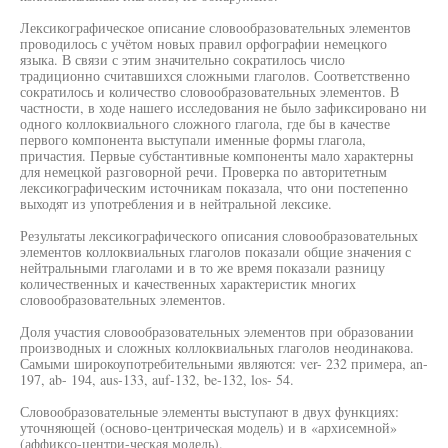
Лексикографическое описание словообразовательных элементов
проводилось с учётом новых правил орфографии немецкого
языка. В связи с этим значительно сократилось число
традиционно считавшихся сложными глаголов. Соответственно
сократилось и количество словообразовательных элементов. В
частности, в ходе нашего исследования не было зафиксировано ни
одного коллоквиального сложного глагола, где бы в качестве
первого компонента выступали именные формы глагола,
причастия. Первые субстантивные компоненты мало характерны
для немецкой разговорной речи. Проверка по авторитетным
лексикографическим источникам показала, что они постепенно
выходят из употребления и в нейтральной лексике.
Результаты лексикографического описания словообразовательных
элементов коллоквиальных глаголов показали общие значения с
нейтральными глаголами и в то же время показали разницу
количественных и качественных характеристик многих
словообразовательных элементов.
Доля участия словообразовательных элементов при образовании
производных и сложных коллоквиальных глаголов неодинакова.
Самыми широкоупотребительными являются: ver- 232 примера, an-
197, ab- 194, aus-133, auf-132, be-132, los- 54.
Словообразовательные элементы выступают в двух функциях:
уточняющей (осново-центрическая модель) и в «архисемной»
(аффиксо-центри-ческая модель).