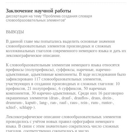
Заключение научной работы
диссертация на тему "Проблема создания словаря
словообразовательных элементов"
ВЫВОДЫ
В данной главе мы попытались выделить основные значения
словообразовательных элементов производных и сложных
коллоквиальных глаголов современного немецкого языка и дать их
лексикографическое описание.
К словообразовательным элементам немецкого языка относятся
префиксы (полупрефиксы), суффиксы, наречные, наречно-
адъективные, адъективные компоненты. В ходе исследования было
зафиксировано 117 словообразовательных элементов,
участвующих в создании производных и сложных глаголов: 10
префиксов, 21 полупрефикс, 6 суффиксов, 50 наречных
компонентов, 30 наречно-адъективных. Среди них 16 разговорно
окрашенных элементов (dran-, drauf-, drauflos-, draus, drein-,
drumrum-, kaputt-, lang-, ran-, rauf-, raus-, rein-, rum-, runter-,
schief-, schlapp-).
Лексикографическое описание словообразовательных элементов
проводилось с учётом новых правил орфографии немецкого
языка. В связи с этим значительно сократилось число сложных
глаголов, соответственно сократилось и число