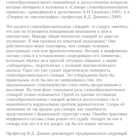
словообразования много нерешённых и дискуссионных вопросов,
которые обобщены и изложены в «Словаре словообразовательных
терминов», приведённом в двухтомнике А.Н.Тихонова (1985), и в
«Очерках по лексикографии» профессора В.Д. Девкина (2000).
Что касается словообразовательных словарей, то следует заметить,
что они не отличаются повышенным вниманием к ним в
лингвистике. Нередко общая типология словарей их даже не
упоминает. В чём причина их некоторой недооценки? Они
действительно менее популярны, чем словари толковые,
иностранных слов или фразеологические. Интерес к морфемному
составу слова и к установлению «породивших его элементов»
возникает обычно не в простой ситуации общения, а скорее
«лабораторно», теоретически, с позиций лингвистического
анализа. Одно это уже сужает практическую значимость
словообразовательного словаря. Это утверждение было бы
правильным, если бы оно не зачёркивалось тем, что
окказиональное словотворчество стало очень продуктивным и
массовым. На этом фоне социальная роль словообразовательных
словарей сильно повышается. Одной из причин отставания
словообразовательных словарей является дискуссионно сть и
нерешённость кардинальных проблем дериватологии. Споры об
омонимии не так вредны для словаря, как ущербность
представления о формальной структуре слова. Ошибка трактовки
морфемного состава слова решает его судьбу: попадёт ли оно в
словарь или нет и в тот раздел, где бы его нашёл читатель.
Профессор В.Д. Девкин рекомендует придерживаться следующей