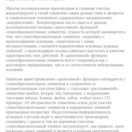
Многие коллоквиальные производные и сложные глаголы
концентрируют в своей семантике самые разные семы и являются
в семантическом отношении содержательно насыщенными,
«конденсатами». Конденсирован-ность смысла в данных
коллоквиализмах вызвана «архисемной» функцией
словообразовательных элементов, сущность которой заключается в
том, что словообразовательные элементы, соединяясь с
производящими основами, семантически с ними
несовместимыми, становятся выразителями основных родовых
значений, а производящие основы начинают выступать в качестве
характеристик этих действий. В «архисемной» функции
словообразовательные элементы могут соединяться как с
разговорно окрашенными, так и со стилистически нейтральными
основами.
Наиболее яркое проявление «архисемной» функции наблюдается у
словообразовательных элементов в соединении со
вспомогательным глаголом haben; с глаголами «расплывчатой»
семантики machen, kriegen, tun, bekommen, с модальными
глаголами mtissen, konnen, durfen, sollen, wollen (всего 152
примера). От абстрактности семантики основ доля участия
словообразовательных элементов в определении значений
производных возрастает. Недостаточная информативность
исходных глаголов ведёт к многозначности производных:
соединяясь с одним и тем же корневым глаголом,
словообразовательный элемент актуализирует, как правило, сразу
несколько своих значений и является основным определителем