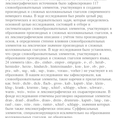
лексикографических источников было зафиксировано 117
словообразовательных элементов, участвующих в создании
производных и сложных коллоквиальных глаголов современного
немецкого языка. В ходе исследования был решён целый ряд
теоретических и исследовательских задач, которые определялись
основной целью исследования, состоящей в отборе и
систематизации словообразовательных элементов, участвующих в
образовании производных и сложных коллоквиальных глаголов, в
их лексикографическом описании с учётом типа производящих
основ, в определении степени влияния словообразовательных
элементов на лексическое значение производных и сложных
коллоквиальных глаголов. В ходе исследования было установлено,
что среди словообразовательных элементов, участвующих в
образовании производных и сложных глаголов немецкого языка,
24 элемента (des-, dis-, einher-, empor-, entgegen-, е-, ef-, herab-,
hernieder-, herzu-, hindurch-, hintereinander-, kon-, kor-, ob-, per-,
pra-, sub-, sug-, suk-, sup-, trans-, voraus-, vorher-) не участвуют в их
образовани. В нашем исследовании мы зафиксировали, как
словообразовательные элементы, такие наречия и прилагательные,
как: breit-, dicht-, dick-, flach-, gross-, kalt-, kaputt-, klar-, klein-,
klug-, krank-, krurmn-, lang-, schief-, schlapp-, schon-, schwarz-,
warm-, weis-, weiss- и лексикографически их охарактеризовали. В
фонде исследования отмечены разговорно окрашенные элементы:
dran-, drauf-, drauflos-, draus-, drein-, drumrum-, kaputt-, lang-, ran-,
rauf-, raus-, rein-, rum-, runter-, schief-, schlapp-, значения которых
были также лексикографически описаны. Суффиксальных
элементов, специализирующихся исключительно на образовании
коллоквиальных глаголов, не обнаружено.