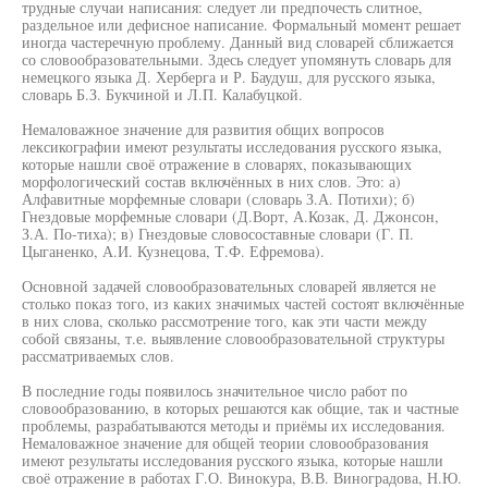
трудные случаи написания: следует ли предпочесть слитное,
раздельное или дефисное написание. Формальный момент решает
иногда частеречную проблему. Данный вид словарей сближается
со словообразовательными. Здесь следует упомянуть словарь для
немецкого языка Д. Херберга и Р. Баудуш, для русского языка,
словарь Б.З. Букчиной и Л.П. Калабуцкой.
Немаловажное значение для развития общих вопросов
лексикографии имеют результаты исследования русского языка,
которые нашли своё отражение в словарях, показывающих
морфологический состав включённых в них слов. Это: а)
Алфавитные морфемные словари (словарь З.А. Потихи); б)
Гнездовые морфемные словари (Д.Ворт, А.Козак, Д. Джонсон,
З.А. По-тиха); в) Гнездовые словосоставные словари (Г. П.
Цыганенко, А.И. Кузнецова, Т.Ф. Ефремова).
Основной задачей словообразовательных словарей является не
столько показ того, из каких значимых частей состоят включённые
в них слова, сколько рассмотрение того, как эти части между
собой связаны, т.е. выявление словообразовательной структуры
рассматриваемых слов.
В последние годы появилось значительное число работ по
словообразованию, в которых решаются как общие, так и частные
проблемы, разрабатываются методы и приёмы их исследования.
Немаловажное значение для общей теории словообразования
имеют результаты исследования русского языка, которые нашли
своё отражение в работах Г.О. Винокура, В.В. Виноградова, Н.Ю.