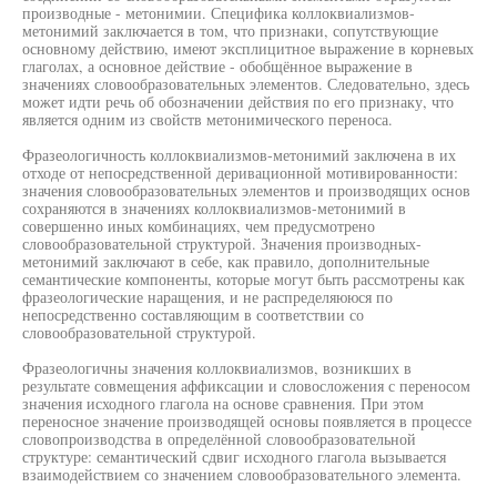
производные - метонимии. Специфика коллоквиализмов-
метонимий заключается в том, что признаки, сопутствующие
основному действию, имеют эксплицитное выражение в корневых
глаголах, а основное действие - обобщённое выражение в
значениях словообразовательных элементов. Следовательно, здесь
может идти речь об обозначении действия по его признаку, что
является одним из свойств метонимического переноса.
Фразеологичность коллоквиализмов-метонимий заключена в их
отходе от непосредственной деривационной мотивированности:
значения словообразовательных элементов и производящих основ
сохраняются в значениях коллоквиализмов-метонимий в
совершенно иных комбинациях, чем предусмотрено
словообразовательной структурой. Значения производных-
метонимий заключают в себе, как правило, дополнительные
семантические компоненты, которые могут быть рассмотрены как
фразеологические наращения, и не распределяююся по
непосредственно составляющим в соответствии со
словообразовательной структурой.
Фразеологичны значения коллоквиализмов, возникших в
результате совмещения аффиксации и словосложения с переносом
значения исходного глагола на основе сравнения. При этом
переносное значение производящей основы появляется в процессе
словопроизводства в определённой словообразовательной
структуре: семантический сдвиг исходного глагола вызывается
взаимодействием со значением словообразовательного элемента.