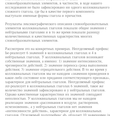
словообразовательных элементов, в частности, в ходе нашего
исследования не было зафиксировано ни одного коллоквиального
сложного глагола, где бы в качестве первого компонента
выступали именные формы глагола и причастия.
Результаты лексикографического описания словообразовательных
элементов коллоквиальных глаголов показали общие значения с
нейтральными глаголами и в то же время показали разницу
количественных и качественных характеристик многих
словообразовательных элементов.
Рассмотрим это на конкретных примерах. Неотделяемый префикс
Ье-реализует 6 значений в коллоквиальных глаголах и 4 в
нейтральных глаголах. У коллоквиальных глаголов возникают
собственные значения, а именно: 1) значение интенсивности,
чрезмерности действий; 2) значение переноса срока выполнения
действия; 3) значение отрицательного действия; В то же время у
коллоквиальных глаголов мы не находим «значения приведения в
какое-либо состояние или придания соответствующего признака»,
характерное для нейтральных глаголов. Неотделяемый префикс
zer-реализует в коллоквиальных глаголах 6 значений, такое же
количество значений зафиксировано и у нейтральных глаголов.
Однако качественные характеристики их значений совпадают
неполностью. У коллоквиальных глаголов мы не находим
реализации значения «рассеивания в воздухе, растворения,
исчезновения», а у нейтральных глаголов нет значения
«интенсивности действия», характерное для коллоквиальных
глаголов. Отделяемый полупрефикс ab- обладает 10 значениями (в