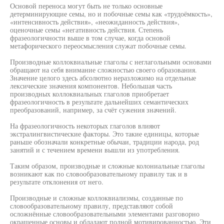
Основой переноса могут быть не только основные
детерминирующие семы, но и побочные семы как «трудоёмкость»,
«интенсивность действия», «неожиданность действия»,
оценочные семы «негативность действия. Степень
фразеологичности выше в том случае, когда основой
метафорического переосмысления служат побочные семы.
Производные коллоквиальные глаголы с неглагольными основами
обращают на себя внимание сложностью своего образования.
Значение целого здесь абсолютно неразложимо на отдельные
лексические значения компонентов. Небольшая часть
производных коллоквиальных глаголов приобретает
фразеологичность в результате дальнейших семантических
преобразований, например, за счёт сужения значений.
На фразеологичность некоторых глаголов влияют
экстралингвистические факторы. Это такие единицы, которые
раньше обозначали конкретные обычаи, традиции народа, род
занятий и с течением времени вышли из употребления.
Таким образом, производные и сложные колониальные глаголы
возникают как по словообразовательному правилу так и в
результате отклонения от него.
Производные и сложные коллоквиализмы, созданные по
словообразовательному правилу, представляют собой
осложнённые словообразовательными элементами разговорно
окрашенные основы и обладают полной мотивированностью. Эти