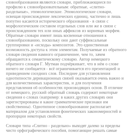
словообразования являются словари, приближающиеся по
профилю к словообразовательным: обратные, «слитно-
раздельные», этимологические. Этимологические словари,
освещая происхождение лексических единиц, частично и лишь
попутно касаются исторического образования - в связи с
морфологическим составом отдельных слов или же в связи с
происхождением тех или иных аффиксов из корневых морфем.
Обратные словари имеют лишь косвенные отношения к
словообразованию, поскольку они дают суффиксальные
группировки и «исходы» композитов. Это единственная
возможность доступа к этим элементам. Получаемые из обратного
словаря сведения намного ограниченнее, чем то, зачем
обращаются к семантическому словарю. Автор немецкого
обратного словаря Г. Мутман подчёркивает, что в нём о слове
ничего не сообщается - всё ограничивается его презентацией и
приведением соседних слов. Последнее для установления
однотипности деривационных связей оказывается очень важно и
для количественных характеристик, и для получения
представления об особенностях производящих основ. В отличие
от немецкого, русский обратный словарь содержит некоторые
сведения о словах (например: в каких других словарях они
зарегистрированы и какие грамматические признаки им
свойственны). Однотипное словообразование располагает
материалом для установления фонетических закономерностей и
пропорции некоторых свойств.
Словари типа «Слитно - раздельно» выходят далеко за пределы
чисто орфографического пособия, помогающие решать самые