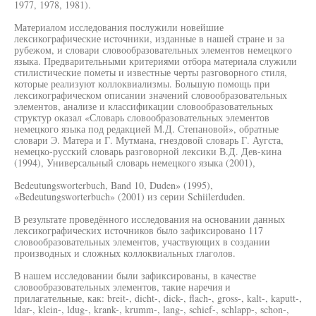
1977, 1978, 1981).
Материалом исследования послужили новейшие
лексикографические источники, изданные в нашей стране и за
рубежом, и словари словообразовательных элементов немецкого
языка. Предварительными критериями отбора материала служили
стилистические пометы и известные черты разговорного стиля,
которые реализуют коллоквиализмы. Большую помощь при
лексикографическом описании значений словообразовательных
элементов, анализе и классификации словообразовательных
структур оказал «Словарь словообразовательных элементов
немецкого языка под редакцией М.Д. Степановой», обратные
словари Э. Матера и Г. Мутмана, гнездовой словарь Г. Аугста,
немецко-русский словарь разговорной лексики В.Д. Дев-кина
(1994), Универсальный словарь немецкого языка (2001),
Bedeutungsworterbuch, Band 10, Duden» (1995),
«Bedeutungsworterbuch» (2001) из серии Schiilerduden.
В результате проведённого исследования на основании данных
лексикографических источников было зафиксировано 117
словообразовательных элементов, участвующих в создании
производных и сложных коллоквиальных глаголов.
В нашем исследовании были зафиксированы, в качестве
словообразовательных элементов, такие наречия и
прилагательные, как: breit-, dicht-, dick-, flach-, gross-, kalt-, kaputt-,
ldar-, klein-, ldug-, krank-, krumm-, lang-, schief-, schlapp-, schon-,