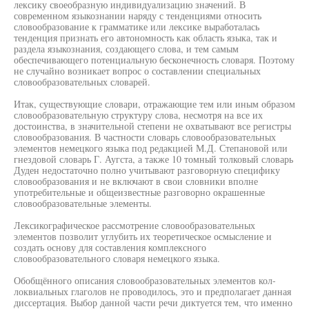
лексику своеобразную индивидуализацию значений. В
современном языкознании наряду с тенденциями относить
словообразование к грамматике или лексике выработалась
тенденция признать его автономность как область языка, так и
раздела языкознания, создающего слова, и тем самым
обеспечивающего потенциальную бесконечность словаря. Поэтому
не случайно возникает вопрос о составлении специальных
словообразовательных словарей.
Итак, существующие словари, отражающие тем или иным образом
словообразовательную структуру слова, несмотря на все их
достоинства, в значительной степени не охватывают все регистры
словообразования. В частности словарь словообразовательных
элементов немецкого языка под редакцией М.Д. Степановой или
гнездовой словарь Г. Аугста, а также 10 томный толковый словарь
Дуден недостаточно полно учитывают разговорную специфику
словообразования и не включают в свои словники вполне
употребительные и общеизвестные разговорно окрашенные
словообразовательные элементы.
Лексикографическое рассмотрение словообразовательных
элементов позволит углубить их теоретическое осмысление и
создать основу для составления комплексного
словообразовательного словаря немецкого языка.
Обобщённого описания словообразовательных элементов кол-
локвиальных глаголов не проводилось, это и предполагает данная
диссертация. Выбор данной части речи диктуется тем, что именно