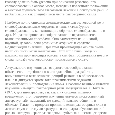
глаголу должно быть уделено при описании разговорного
словообразования особое место, исходя из известного положения
о высоком удельном весе глагольной лексики в обиходной речи, о
вербализации как специфичной черте разговорного стиля.
Наиболее полно описаны специфические для разговорной речи
словообразовательные морфемы и типы (каламбурное
словообразование, контаминация, обратное словообразование и
др.). Но разговорное словообразование не ограничивается
вышеназванными способами. Оно заимствует из книжной,
научной, деловой речи различные аффиксы и средства
модификации значений. При этом производящая основа очень
часто стилистически нейтральна. Этот тот случай, когда ни
аффикс, ни производящая основа, а сам факт образования нового
слова придаёт «разговорность» производному слову.
Актуальность изучения разговорного словообразования
объясняется потребностью в его дальнейшей разработке,
возможностью выявления тенденций развития в общеязыковом
плане и диктуется кроме того практическими задачами
лексикографии и преподавания языка. Особенно важным является
изучение немецкой разговорной речи, подчёркивает У. Бихель
(1973), для иностранцев, так как с их стороны имеются
возражения, что предметом изучения является «искусственный
литературный» немецкий, не дающий навыков общения в
обиходе. Усиление процесса проникновения разговорных слов в
лексическую систему литературного стандарта обусловлено той
ролью, которую играет разговорный субъязык в настоящее время.