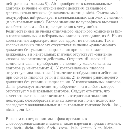
нейтральных глаголах 9). Ab- приобретает в коллоквиальных
глаголах значение «интенсивности действия, связанное с
деятельностью человека (с наличием частицы sich). Отделяемый
полупрефикс mit-реализует в коллоквиальных глаголах 2 значения
(в нейтральных одно). Второе значение полупрефикса выражает
«снабжение чем-либо, присоединения к чему-либо».
Количественные значения отделяемого наречного компонента hin-
в коллоквиальных и нейтральных глаголах совпадают, их 6. Но их
качественные характеристики совпадают не полностью. Так в
коллоквиальных глаголах отсутствует значение «равномерного
движения без указания направления при основах глаголов
движения», а в нейтральных глаголах отсутствует «значение
«ловко» выполненного действия». Отделяемый наречный
компонент dahin- приобретает 3 значения у коллоквиальных
глаголов (у нейтральных 4). У коллоквиальных глаголов
отсутствует два значения: 1) значение необдуманного действия
при основах глаголов речи и письма; 2) значение равномерного
движения без указания направления. У коллоквиальных глаголов
dahin- реализует значение «приобретения чего-либо», которое
отсутствует у нейтральных глаголов. Следует отметить, что
качественные и количественные характеристики значения
некоторых словообразовательных элементов почти полностью
совпадают у коллоквиальных и нейтральных глаголов: hoch-, los-,
nieder-, zurilck-.
В нашем исследовании мы зафиксировали как
словообразовательные элементы такие наречия и прилагательные,
как: breit-, dicht-, dick-, flach-, gross-, kalt-, kaputt-, klar-, klein-,