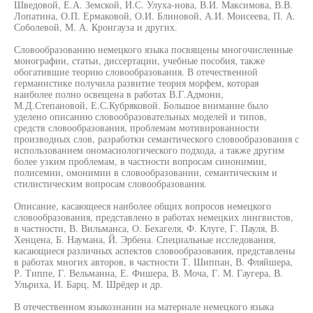
Шведовой, Е.А. Земской, И.С. Улуха-нова, В.И. Максимова, В.В.
Лопатина, О.П. Ермаковой, О.И. Блиновой, А.И. Моисеева, П. А.
Соболевой, М. А. Кронгауза и других.
Словообразованию немецкого языка посвящены многочисленные
монографии, статьи, диссертации, учебные пособия, также
обогатившие теорию словообразования. В отечественной
германистике получила развитие теория морфем, которая
наиболее полно освещена в работах В.Г.Адмони,
М.Д.Степановой, Е.С.Кубряковой. Большое внимание было
уделено описанию словообразовательных моделей и типов,
средств словообразования, проблемам мотивированности
производных слов, разработки семантического словообразования с
использованием ономасиологического подхода, а также другим
более узким проблемам, в частности вопросам синонимии,
полисемии, омонимии в словообразовании, семантическим и
стилистическим вопросам словообразования.
Описание, касающееся наиболее общих вопросов немецкого
словообразования, представлено в работах немецких лингвистов,
в частности, В. Вильманса, О. Бехагеля, Ф. Клуге, Г. Пауля, В.
Хенцена, Б. Наумана, Й. Эрбена. Специальные исследования,
касающиеся различных аспектов словообразования, представлены
в работах многих авторов, в частности Т. Шиппан, В. Фляйшера,
Р. Типпе, Г. Вельманна, Е. Фишера, В. Моча, Г. М. Гаугера, В.
Ульриха, И. Барц, М. Шрёдер и др.
В отечественном языкознании на материале немецкого языка