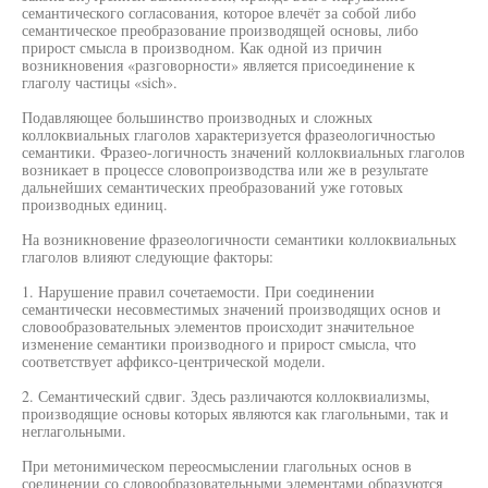
семантического согласования, которое влечёт за собой либо
семантическое преобразование производящей основы, либо
прирост смысла в производном. Как одной из причин
возникновения «разговорности» является присоединение к
глаголу частицы «sich».
Подавляющее большинство производных и сложных
коллоквиальных глаголов характеризуется фразеологичностью
семантики. Фразео-логичность значений коллоквиальных глаголов
возникает в процессе словопроизводства или же в результате
дальнейших семантических преобразований уже готовых
производных единиц.
На возникновение фразеологичности семантики коллоквиальных
глаголов влияют следующие факторы:
1. Нарушение правил сочетаемости. При соединении
семантически несовместимых значений производящих основ и
словообразовательных элементов происходит значительное
изменение семантики производного и прирост смысла, что
соответствует аффиксо-центрической модели.
2. Семантический сдвиг. Здесь различаются коллоквиализмы,
производящие основы которых являются как глагольными, так и
неглагольными.
При метонимическом переосмыслении глагольных основ в
соединении со словообразовательными элементами образуются