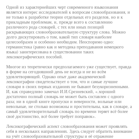
Одной из характернейших черт современного языкознания
является интерес исследователей к вопросам словообразования, и
не только к разработке теории отдельных его разделов, но и к
прикладным проблемам, и, прежде всего к составлению
различного рода словарей, с тех или иных позиций
раскрывающих словообразовательную структуру слова. Можно
долго дискутировать о том, какой тип словаря наиболее
целесообразен и особенно необходим. Неоспоримо одно:
германистика (равно как и методика преподавания немецкого
языка) заинтересована в существовании таких
лексикографических пособий.
Многое из теоретически предполагаемого уже существует, правда
в форме на сегодняшний день не всегда и не во всём
удовлетворяющей. Однако опыт даже академической
лексикографии свидетельствует о том, что и самые лучшие
словари в своих первых изданиях не бывают безукоризненными.
И, как справедливо замечал И.И.Срезневский, «.хороший
достаточно полный словарь не может быть составлен с одного
раза; ни в одной книге пропуски и неверности, вольные или
невольные, не столько возможны и простительны, как в словаре, а
самый удовлетворительный словарь по времени теряет всё более
своё достоинство, всё более требует поправок».
Лексикографический аспект словообразования может проявлять
себя в нескольких направлениях. Здесь следует обратить внимание
на учёт словообразовательной структуры и её отражение