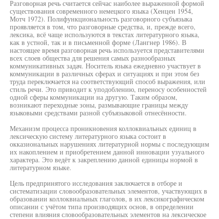
Разговорная речь считается сейчас наиболее выраженной формой
существования современного немецкого языка (Хенцен 1954,
Мотч 1972). Полифункциональность разговорного субъязыка
проявляется в том, что разговорные средства, и, прежде всего,
лексика, всё чаще используются в текстах литературного языка,
как в устной, так и в письменной форме (Лангнер 1986). В
настоящее время разговорная речь используется представителями
всех слоев общества для решения самых разнообразных
коммуникативных задач. Носитель языка ежедневно участвует в
коммуникации в различных сферах и ситуациях и при этом без
труда переключается на соответствующий способ выражения, или
стиль речи. Это приводит к уподоблению, переносу особенностей
одной сферы коммуникации на другую. Таким образом,
возникают переходные зоны, размывающие границы между
языковыми средствами разной субъязыковой отнесённости.
Механизм процесса проникновения коллоквиальных единиц в
лексическую систему литературного языка состоит в
окказиональных нарушениях литературной нормы с последующим
их накоплением и приобретением данной инновации узуального
характера. Это ведёт к закреплению данной единицы нормой в
литературном языке.
Цель предпринятого исследования заключается в отборе и
систематизации словообразовательных элементов, участвующих в
образовании коллоквиальных глаголов, в их лексикографическом
описании с учётом типа производящих основ, в определении
степени влияния словообразовательных элементов на лексическое