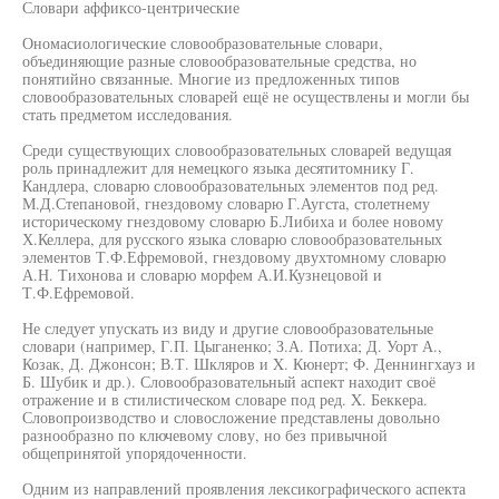
Словари аффиксо-центрические
Ономасиологические словообразовательные словари,
объединяющие разные словообразовательные средства, но
понятийно связанные. Многие из предложенных типов
словообразовательных словарей ещё не осуществлены и могли бы
стать предметом исследования.
Среди существующих словообразовательных словарей ведущая
роль принадлежит для немецкого языка десятитомнику Г.
Кандлера, словарю словообразовательных элементов под ред.
М.Д.Степановой, гнездовому словарю Г.Аугста, столетнему
историческому гнездовому словарю Б.Либиха и более новому
Х.Келлера, для русского языка словарю словообразовательных
элементов Т.Ф.Ефремовой, гнездовому двухтомному словарю
А.Н. Тихонова и словарю морфем А.И.Кузнецовой и
Т.Ф.Ефремовой.
Не следует упускать из виду и другие словообразовательные
словари (например, Г.П. Цыганенко; З.А. Потиха; Д. Уорт А.,
Козак, Д. Джонсон; В.Т. Шкляров и X. Кюнерт; Ф. Деннингхауз и
Б. Шубик и др.). Словообразовательный аспект находит своё
отражение и в стилистическом словаре под ред. X. Беккера.
Словопроизводство и словосложение представлены довольно
разнообразно по ключевому слову, но без привычной
общепринятой упорядоченности.
Одним из направлений проявления лексикографического аспекта